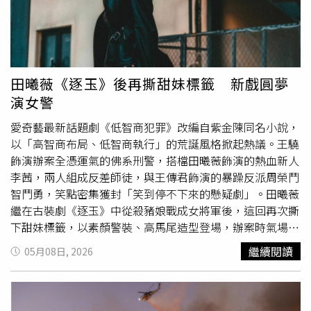
曝光後，立刻引發討論。雖然經紀人強調，測試期間均有做
好安全措施，但轄區臺北市政府警察局士林分局認為，影片
中的噴火裝置射程與威力，已明顯超過一般娛樂用途，因此
懷疑涉及公共危險及槍砲相關罪嫌，並報請地檢署指揮偵
辦。檢方認為有進一步調查必要後，迅速核發拘票。警方於
田曦薇《逐玉》後再撕甜妹標籤 新戲圓夢
16日清晨6時許前往孫安佐位於北投的住家執行搜索與拘提
演女警
行動。據悉，當時其父母孫鵬與狄鶯皆在場配合搜索，警方
並於屋內查扣疑似
噴火器
等相關物品。此外，警方也同步追
愛奇藝最新話題劇《低智商犯罪》改編自紫金陳同名小說，
查是否還有其他涉案人員，並持續釐清裝置來源、製作過程
以「高智商布局、低智商執行」的荒誕風格掀起熱議。王驍
及實際威力。目前孫安佐已被帶回士林分局偵訊，全案仍待
飾演辦案全憑運氣的佛系刑警，搭檔田曦薇飾演的熱血新人
檢警進一步調查，不排除後續向法院聲請羈押。 在
李茜，兩人組成反差師徒，與王傳君飾演的暴躁反派周榮鬥
Instagram 查看這則貼文 從 Instagram 分享的貼文
智鬥勇，笑點密集獲封「笑到停不下來的懸疑劇」。田曦薇
繼在古裝劇《逐玉》中從殺豬娘戰成女將軍後，這回再次撕
下甜妹標籤，以素顏警裝、高馬尾造型登場，辦案時氣場全
開，動作戲也親自上陣，拿
噴火器
擊退歹徒等橋段讓觀眾印
繼續閱讀
05月08日, 2026
象深刻。田曦薇也在直播活動中透露，接演李茜其實圓了自
己一直很想演女警的夢；回憶得知是要與王驍合作，激動到
連喊三聲「我去我去我去！」率真反應讓王驍忍不住嘴角上
揚。開播當天正是王驍生日，直播活動上，田曦薇特別穿上