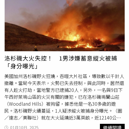
粉色草莓蛋糕造型服裝現身慶生，與眾演員合唱生日快樂
歌，讓壽星王驍又驚又喜。此外，田曦薇拍戲空檔常會帶小
零食與劇組同事分享，小果子、糖果樣樣沒少。王驍分享，
自己隨口誇了一句酸糖好吃，隔天竟在化妝間發現田曦薇特
意留了一包，讓他大呼暖心。《低智商犯罪》故事描述多年
退居二線的警察張一昂，因一封匿名舉報信與熱血女警李茜
同赴三江口調查案件，意外揭開連環命案真相，並鎖定富商
周榮背後的犯罪集團。隨著案件越查越深，一群不按牌理出
洛杉磯大火失控！ 1男涉嫌蓄意縱火被捕
牌的笨賊也意外捲入其中，在荒謬又失控的追查過程裡，張
「身分曝光」
一昂逐步揭開當年刑警隊長被害的真相。整部劇融合懸疑、
黑色幽默與群像喜劇元素，以另類風格掀起追劇熱潮。《低
美國加州洛杉磯野火狂燒，吞噬大片社區，導致數以千計人
智商犯罪》愛奇藝國際版現正熱播中。
撤離。當局今天表示，火勢已失去控制，與此同時，居然還
有人趁火打劫，當地警方已逮捕20人，另外，一名與9日下
午西好萊塢山區的火災有關的嫌犯，已在洛杉磯塢蘭山莊
（Woodland Hills）被拘留，據悉他是一名30多歲的遊
民。洛杉磯野火續蔓延，1人疑涉縱火被捕身分曝光。（圖
／達志／美聯社）就在大火延燒近3萬英畝，近12140公頃
幾天後，又分別發生5起火災，造成嚴重破壞，約有18萬名
繼續閱讀
01月10日, 2025