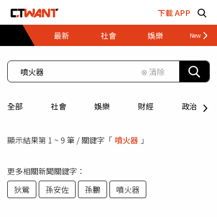
跳至主要內容區塊
下載 APP
最新
社會
娛樂
財經
⊗ 清除
全部
社會
娛樂
財經
政治
顯示結果第 1 ~ 9 筆 / 關鍵字「
噴火器
」
更多相關新聞關鍵字：
狄鶯
孫安佐
孫鵬
噴火器