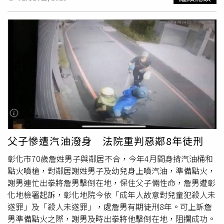
加州民眾已接獲重大火災的疏散令，其中包括洛杉磯西部的
斷崖大火（Palisades Fire）、巴沙迪納（Pasadena）北部
的伊頓大火（Eaton Fire），還有好萊塢山莊（Hollywood
Hills）的日落大火（Sunset Fire）。洛杉磯野火續蔓延，1
人疑涉縱火被捕身分曝光。（圖／達志／美聯社）未料，9
日下午又爆出新的「肯尼斯野火」（KennethFire），只不
過就在野火災區附近，一名30多歲男街友當日晚間被捕。根
據《NewsNation 》的記者恩丁（Brian Entin）在社群平台
上發文，洛杉磯警局在火災事發地點勝利步道
（VictoryTrailhead）展開調查，而當地正被當作犯罪現場
處理。另據警方接獲的通報，當時有一名男子試圖縱火，發
現這狀況的居民立刻上前將他制伏，直到警方到場。洛杉磯
父子慘遭汽油潑身 法院重判惡鄰8年徒刑
野火續蔓延，1人疑涉縱火被捕身分曝光。（圖／達志／美
彰化市70歲詹姓男子與鄰居不合，今年4月間身揹汽油桶和
聯社）據目擊者格林許潘（Renata Grinshpun）表示，這名
點火噴槍，對鄰居謝姓男子及幼兒身上噴汽油，準備點火，
男子手上拿著看起來像是
噴火器
的東西，企圖在車輛後方縱
謝男連忙出拳將詹男擊倒在地，保住父子倆性命，詹男遭彰
火。不過洛杉磯警方尚未確認該名男子是否對野火爆發負有
化地檢署起訴，彰化地院今依「成年人故意對兒童犯殺人未
責任或是與此有關。洛杉磯警局高階警官丁斯（Sean
遂罪」及「殺人未遂罪」，處詹男有期徒刑8年。可上訴詹
Dinse）則指出，現階段仍不清楚火災是如何發生，但朝犯
男準備點火之際，謝男及時出拳將他擊倒在地，阻攔成功。
罪事件的方向進行調查。外傳這名男子是一名街友，年齡30