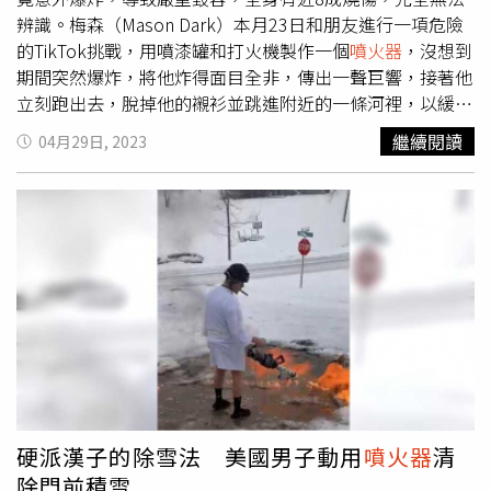
辨識。梅森（Mason Dark）本月23日和朋友進行一項危險
的TikTok挑戰，用噴漆罐和打火機製作一個
噴火器
，沒想到
期間突然爆炸，將他炸得面目全非，傳出一聲巨響，接著他
立刻跑出去，脫掉他的襯衫並跳進附近的一條河裡，以緩解
燒傷，但皮膚整個燒焦了。更糟糕的是，因為撕下燃燒的襯
繼續閱讀
04月29日, 2023
衫，背部造成T字形的3度灼傷，而且還可能被河水感染，這
2個舉動導致病情惡化。梅森立刻跳進河裡，希望緩解燒
傷。（圖／翻攝自YouTube）梅森的媽媽霍莉（Holli
Dark）接受《WRAL》訪問，透露在睡覺的時候，接到兒子
好友的電話，告知發生意外，「我討厭經歷這個，真的很希
望能讓孩子知道事情的危險，以及他們為了好玩而必須承擔
的風險」。霍莉指出，兒子被緊急送往燒傷中心，診斷全身
有76%的燒傷面積，她相當難過，完全無法辨識兒子的臉，
後來接受植皮手術，「看著皮膚慢慢癒合，就像在草坪上播
種一樣」。據了解，梅森是一名非常活躍的足球運動員和田
徑運動員，但未來6個月只能在燒傷中心度過，等到傷口癒
合，還有好一段時間要等，他的奶奶海蒂（Heidi
硬派漢子的除雪法 美國男子動用
噴火器
清
Simpson）發起GoFundMe募款活動，希望幫忙籌到醫藥費
除門前積雪