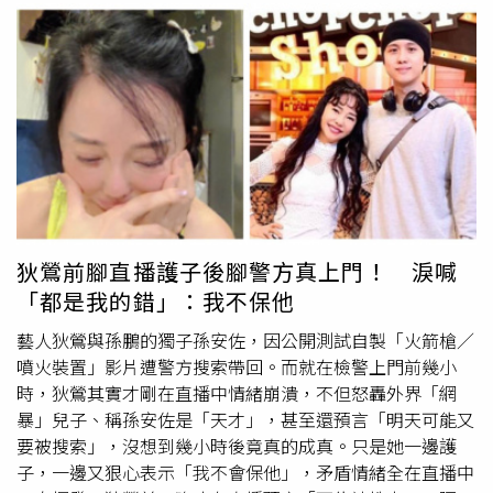
狄鶯前腳直播護子後腳警方真上門！ 淚喊
「都是我的錯」：我不保他
藝人狄鶯與孫鵬的獨子孫安佐，因公開測試自製「火箭槍／
噴火裝置」影片遭警方搜索帶回。而就在檢警上門前幾小
時，狄鶯其實才剛在直播中情緒崩潰，不但怒轟外界「網
暴」兒子、稱孫安佐是「天才」，甚至還預言「明天可能又
要被搜索」，沒想到幾小時後竟真的成真。只是她一邊護
子，一邊又狠心表示「我不會保他」，矛盾情緒全在直播中