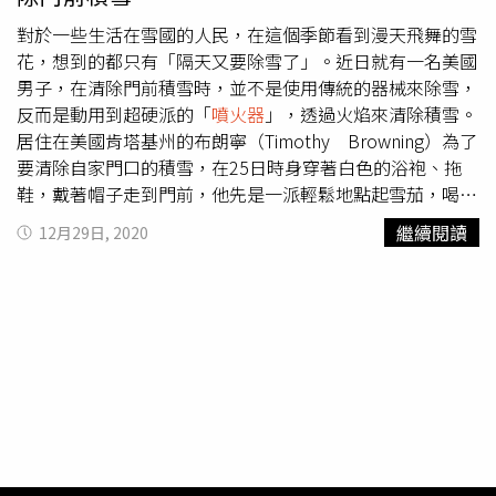
和其他費用。
對於一些生活在雪國的人民，在這個季節看到漫天飛舞的雪
花，想到的都只有「隔天又要除雪了」。近日就有一名美國
男子，在清除門前積雪時，並不是使用傳統的器械來除雪，
反而是動用到超硬派的「
噴火器
」，透過火焰來清除積雪。
居住在美國肯塔基州的布朗寧（Timothy Browning）為了
要清除自家門口的積雪，在25日時身穿著白色的浴袍、拖
鞋，戴著帽子走到門前，他先是一派輕鬆地點起雪茄，喝著
手上的啤酒，接著啟動手中的
噴火器
，強烈的火焰開始融化
繼續閱讀
12月29日, 2020
周遭的積雪，而他一派輕鬆的態度，再加上抽著雪茄時愜意
的神情，全部被他的妻子拍攝下來。這段影片上傳到網路
後，布朗寧還表示「布朗寧除雪服務，天佑美國」。不少網
友看到布朗寧的除雪影片後，紛紛留言表示「你可以接單
嗎？我需要這個服務」、「你可以來我這幫忙嗎？」、「我
超喜歡這個的」、「這個真是太搞笑了」、「我也想要一組
噴火器
」。