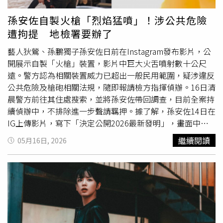
孫安佐自製火槍「烈焰猛噴」！涉公共危險
遭拘提 地檢署要辦了
藝人狄鶯、孫鵬獨子孫安佐日前在Instagram發布影片，公
開展示自製「火槍」裝置，影片中巨大火舌噴射數十公尺
遠。警方認為相關裝置威力已超出一般民用範圍，疑涉違反
公共危險及槍砲相關法規，隨即報請檢方指揮偵辦。16日清
晨警方前往其住處搜索，並將孫安佐帶回調查，目前全案持
續偵辦中，不排除進一步聲請羈押。據了解，孫安佐14日在
IG上傳影片，寫下「決定公開2026最新發明」，畫面中他
與經紀人前往北投河堤進行測試。影片中，經紀人先將液體
繼續閱讀
05月16日, 2026
煤油透過漏斗倒入塑膠桶內，畫面並打上「祕密發明組裝
中」字幕，隨後孫安佐點燃裝置後，大量火焰瞬間噴射而
出，形成長達數十公尺的火舌，現場還伴隨濃濃黑煙。拍攝
過程中，一旁掌鏡人員也被火焰威力嚇到，當場驚呼「哇
X！這是什麼！好了好了，拍片而已，不要玩命啊！」而孫
安佐則對鏡頭表示，「隨時準備以防萬一，得要把一些老鼠
給清掉的時候呢，拿這個就剛剛好這樣。」相關言論與畫面