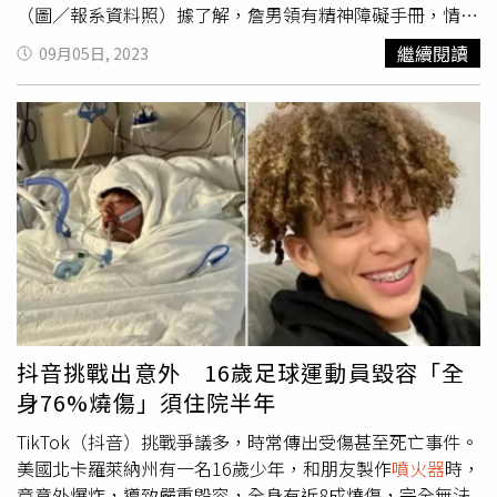
（圖／報系資料照）據了解，詹男領有精神障礙手冊，情緒
多歲。根據《紐約郵報、KTLA》美媒等報導，肯尼斯野火9
不穩定，長期與謝男因停車、養寵物等問題發生糾紛，詹男
日下午大約2時30分左右首度被通報，到了當晚9時，延燒
繼續閱讀
09月05日, 2023
4月17日先去賣場買了一組
噴火器
及空桶，再去加油站買了
面積已超過 800英畝，近324公頃，並持續在文杜拉郡
7、8公升汽油裝入空桶，4月24日謝姓父子準備騎機車出
（VenturaCounty）肆虐。洛杉磯野火續蔓延，1人疑涉縱
門，詹男拿著
噴火器
，並將高壓噴灑器接上汽油桶，對著謝
火被捕身分曝光。（圖／翻攝自X）
男和其8歲幼子噴汽油，還準備點燃汔油，情況十分危急。
謝男警覺不妙立即下車，使勁一拳將詹男擊倒在地，才化解
危機，若謝男反應不及，後果不堪設想，不過謝男因被汽油
噴到，左眼產生化學性傷害，造成左側眼表角膜炎，謝男兒
子則有吸入有機溶劑氣體而不適，送醫幸無大礙。檢警調查
時，詹男坦承拿高壓噴灑器朝謝姓父子噴灑汽油，但否認有
殺人未遂犯行，推說還沒打開
噴火器
開關，不料監視器拍得
一清二楚，證人也證稱詹男噴灑汽油，並轉動
噴火器
開關。
彰化地院認為，詹男所為已構成殺人未遂罪行，又故意對未
抖音挑戰出意外 16歲足球運動員毀容「全
成年謝子犯罪，危害生命安全行為，且父子皆受傷就醫，詹
身76%燒傷」須住院半年
男否認殺人未遂犯行、且尚未賠償被害人，法官審酌被害人
受傷程度，重判有期徒刑8年。可上訴
TikTok（抖音）挑戰爭議多，時常傳出受傷甚至死亡事件。
美國北卡羅萊納州有一名16歲少年，和朋友製作
噴火器
時，
竟意外爆炸，導致嚴重毀容，全身有近8成燒傷，完全無法