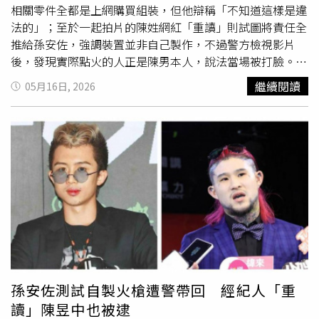
要不斷攻擊他。狄鶯更怒轟很多人根本是在「落井下石」、
相關零件全都是上網購買組裝，但他辯稱「不知道這樣是違
「網暴」孫安佐，甚至不滿表示，新聞把事情講得好像「明
法的」；至於一起拍片的陳姓網紅「重讀」則試圖將責任全
天就要被搜索」、「馬上要被抓去關」。沒想到，她話才剛
推給孫安佐，強調裝置並非自己製作，不過警方檢視影片
說完，竟真的一語成讖。狄鶯當時就在直播中脫口：「可能
後，發現實際點火的人正是陳男本人，說法當場被打臉。根
明天我們家又要被搜索，來啊！沒在怕。」結果數小時後，
據《ETtoday新聞雲》》報導，面對警方偵訊，孫安佐坦
繼續閱讀
05月16日, 2026
警方真的持搜索票登門。雖然狄鶯全程護子，但談到孫安佐
承，多年前便開始接觸相關知識，長期透過網路自學研究火
過去爭議時，她也忍不住氣罵兒子是「白痴」，提到他當年
槍，再自行購買零件組裝。他供稱，之前也拍過類似影片，
在美國開恐攻玩笑，結果遭逮捕，甚至終身不得入境美國。
但一直不知道相關行為已經觸法。儘管陳男偵訊時試圖將責
對於這次噴火裝置風波，狄鶯則一度狠下心表示：「如果他
任全推給孫安佐，強調自己只是協助拍攝，但警方檢視影片
真的犯法，就抓去關吧。」她還強調：「我有錢，但我不會
後發現，實際點火的人正是陳男本人，因此仍將他依公共危
保他。個人造業個人擔。」只是話說得再重，狄鶯情緒最終
險等罪嫌一併移送。警方稍早調查，孫安佐14日在
仍徹底潰堤，她一度在直播中落淚哭喊：「如果我不是狄
Instagram上傳一段影片，還寫下「決定公開2026最新發
鶯，大家還會這樣攻擊安佐嗎？」接著又自責表示：「抱
明」，內容是在北投河堤測試自製火槍。畫面中，火焰瞬間
歉，都是我的錯。」此外，她也強調，孫安佐從小其實一直
狂噴數十公尺，還伴隨大量濃煙，驚人畫面曝光後立刻引發
都有「保家衛國」的想法，希望能保護台灣，是個善良的小
警方注意。警方認為相關裝置恐涉及公共危險，隨即報請士
孩，「為什麼沒有人願意相信他？」CTWANT提醒您：喝酒
林地檢署指揮偵辦，並於16日凌晨持拘票與搜索票，清晨6
不開車，開車不喝酒。
時許前往孫家搜索。警方到場時，孫安佐還在睡夢中，現場
孫安佐測試自製火槍遭警帶回 經紀人「重
查扣噴火裝置與相關器材後，當場將他上銬帶回北投分局偵
讀」陳昱中也被逮
訊。此外，當時一起入鏡拍攝影片、並自稱是孫安佐經紀人