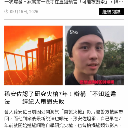
一次爆發。狄鶯前一晚才在直播預言「可能被搜索」，隔天
警方真的上門。(圖／翻攝自狄鶯twitch)孫安佐日前在
繼續閱讀
05月16日, 2026
Instagram上傳影片，以「公開2026最新發明」為題，在北
投河堤測試自製噴火裝置。影片中火焰瞬間狂噴數十公尺、
黑煙直竄天際，驚人威力立刻引發警方注意。檢警認為相關
裝置火力已明顯超出一般民用範圍，恐涉及公共危險，因此
報請士林地檢署指揮偵辦，並於16日清晨持拘票、搜索票前
往孫家搜索，當場查扣相關器材，將還在睡夢中的孫安佐帶
回北投分局。對此，孫鵬僅低調表示「配合調查」，而狄鶯
則未接電話、訊息未讀未回。不過，她其實早在前一晚就已
在Twitch直播中大談兒子爭議，甚至越講情緒越激動。狄鶯
透露，孫安佐從國中開始就研究
噴火器
，認為兒子其實非常
有機械與武器研發天分，還直言：「你們不覺得他是天才
嗎？」狄鶯一邊護子、一邊撂狠話表示：「如果犯法，我不
孫安佐認了研究火槍7年！辯稱「不知道違
會保他。」(圖／翻攝自狄鶯twitch)狄鶯甚至認為，中研院
法」 經紀人甩鍋失敗
等單位不該批評孫安佐，而是應該好好栽培他，「台灣根本
沒眼光，不知道自己出了一個人才。」她強調，孫安佐做噴
藝人孫安佐日前因公開測試「自製火槍」影片遭警方搜索帶
火裝置純粹只是興趣，而且影片中也有提醒「危險」、「不
回，而他到案後最新說法也曝光。孫安佐坦承，自己早在7
要模仿」，認為兒子從未真正傷害過任何人，不懂外界為何
年前就開始透過網路自學研究火槍，也曾拍攝過類似影片，