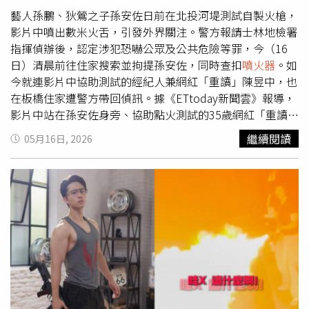
的陳姓網紅「重讀」，也同步遭警方帶回調查。警方調查發
藝人孫鵬、狄鶯之子孫安佐日前在北投河堤測試自製火槍，
現，孫安佐手機內不只有這次測試影片，過去也曾拍攝多段
影片中噴出數米火舌，引發外界關注。警方報請士林地檢署
玩火槍畫面，甚至先前還曾在台北市信義區遭警方查獲「短
指揮偵辦後，認定涉犯恐嚇公眾及公共危險等罪，今（16
版火槍」。警方進一步指出，孫安佐製作的裝置主要利用高
日）清晨前往住家搜索並拘提孫安佐，同時查扣
噴火器
。如
壓氣瓶噴射煤油，如果將煤油改成水，其實就類似灑水裝
今就連影片中協助測試的經紀人兼網紅「重讀」陳昱中，也
置；但影片中陳姓網紅卻直接拿打火機點燃噴出的煤油，才
在板橋住家遭警方帶回偵訊。據《ETtoday新聞雲》報導，
讓裝置瞬間變成威力驚人的
噴火器
。整起事件曝光後，再度
影片中站在孫安佐身旁、協助點火測試的35歲網紅「重讀」
掀起外界對孫安佐爭議行徑的討論。不少網友認為，即使以
陳昱中，過去曾是網紅團體「大麻煩」成員之一，團體解散
繼續閱讀
05月16日, 2026
「研究」、「實驗」名義製作相關裝置，仍可能對公共安全
後改以個人身分經營YouTube頻道，同時也擔任孫安佐經紀
造成威脅。警方仍持續追查相關零件來源、裝置結構，以及
人，負責協助接洽工作，兩人平時經常一起拍攝影片、共同
是否涉及其他違法情節，後續將由檢方進一步釐清責任。
出鏡。此次火槍測試影片中，陳昱中全程在旁協助操作與測
試，在影片遭媒體報導後，他還曾於社群限時動態發文表示
「各位我盡力維持安全了」。警方調查後認為，2人行為已
涉及公共安全疑慮，因此同步展開拘提行動。除了孫安佐在
住家被警方帶回外，陳昱中也在位於新北市板橋區的住家遭
警方逮捕，目前2人皆已被帶回警局接受偵訊，後續案情仍
待進一步釐清。