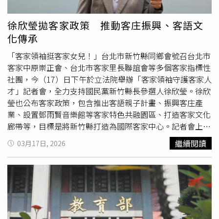
憶點。在宣傳方式上，蔣萬安表示，LINE已成為中高齡族
群主要資訊來源，應以長者熟悉的形式進行溝通，例如結合
徐欣瑩拋客家政策 推動客庄振興、客語文
長輩圖或AI影片，提高資訊的接受度與理解度。同時也要求
化傳承
擴大交通知能測驗，透過數據掌握宣導成效，確保政策落
實。針對交通安全公園的推廣，蔣萬安指出，目前萬華青年
「客家領袖挺客家女兒！」台北市新竹縣同鄉會號召台北市
公園與北投福星公園已設置相關設施，深受家長與學童肯
客家中原崇正會、台北市客家里長聯誼會等多個客家指標性
定，未來應整合資源進一步擴大效益。他指示教育局建立交
社團，今（17）日下午於立法院舉辦「客家領袖守護客家人
通安全學習地圖，串聯士林監理站與各交通公園資源，提供
才」記者會，全力支持國民黨新竹縣長參選人徐欣瑩。徐欣
學校運用；並由民政局透過鄰里系統媒合長者與學童，推動
瑩也公布客家政策，包含推出客語親子計畫、振興客庄產
共同學習。最後，蔣萬安要求交通局與監理所建立定期溝通
業、設置鄧雨賢音樂館等客家特色共融園區、打造客家文化
機制，整合各交通安全園區的教學回饋與測驗數據，作為未
廊帶等，目標是將新竹縣打造為國際客家中心。記者會上有
來交通工程改善與教育政策的重要依據，持續提升臺北市整
許多客家大老雲集，包含台北市新竹縣同鄉會輔導理事長黃
繼續閱讀
03月17日, 2026
體交通安全環境。
清富、創會理事長陳石山律師，台北市政府市政顧問副總召
集人曾麗卿，台北市客家中原崇正會理事長蘇文龍，台北市
客家里長聯誼會會長沈鳳雲；立法委員邱鎮軍、台北市議員
郭昭巖也現身給予徐欣瑩支持。此外，台北市苗栗同鄉會、
台北市客家文教發展協會、台北市客家文教發展協會、台北
市客家自強會、北區客家會、平原同鄉會、永定同鄉會等超