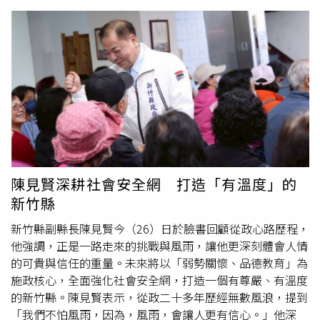
宙」。 本次配音陣容星光熠熠，不僅邀來「泰雅動感天
后」Landy溫嵐 挑戰冷靜果斷的雲豹族少女「拉娃」，以及
「創作才子」Talaw雷諾 詮釋帥氣角色「巴耀」。此外，名
單更涵蓋林慶台、小薰（黃瀞怡）、林亭莉等多位知名藝人
及部落長輩，不同世代的嗓音交織，賦予角色深厚的文化生
命力。原住民族電視台表示，《Hata la異世界》4月4日搶
先播出前4集，7月4日則正式常態播出外，未來亦將推廣至
全台
國中小
校園與各部落進行巡迴特映，讓年輕一代在聲優
彩蛋與奇幻劇情中，自然地與語言和文化接軌。《Hata la
異世界》4月4日搶先播出前4集。（圖／原住民族電視台提
供）
陳見賢深耕社會安全網 打造「有溫度」的
新竹縣
新竹縣副縣長陳見賢今（26）日於臉書回顧從政心路歷程，
他強調，正是一路走來的挑戰與風雨，讓他更深刻體會人情
的可貴與信任的重量。未來將以「弱勢關懷、品德教育」為
施政核心，全面強化社會安全網，打造一個有尊嚴、有溫度
的新竹縣。陳見賢表示，從政二十多年歷經無數風浪，提到
「我們不怕風雨，因為，風雨，會讓人更有信心。」他深