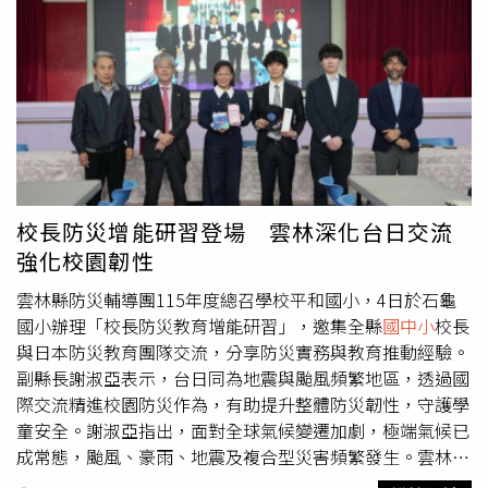
庄產業振興也代表客家文化的傳承與延續。」徐欣瑩表示，
進行調適。隨著心理健康議題逐漸受到學生與社會各界關
未來將引入專業設計行銷團隊，打造特色客家文化廊帶，並
注，各校推動意願也隨之提升。截至114學年度上學期為
為客庄特色物產量身打造包裝，至各縣市舉辦展售會推廣，
止，全台已有135所公私立大專校院實施身心調適假制度，
並以「新竹縣客庄精品」參與國際展售會；加強與國內外旅
占所有大專校院比例超過9成，其餘學校也仍在研議相關措
行社的合作，客制化客庄旅遊套裝行程，提升遊客的體驗品
施。在多數大學的制度設計中，身心假通常每學期可申請約
質。徐欣瑩也提到，客家音樂、文化及藝術是台灣珍貴的文
3至5天，並以半天或1天為單位計算，學生申請時通常不需
化命脈。未來當選新竹縣長，她將規劃設置鄧雨賢時空音樂
附上醫療或心理相關證明。這樣的設計主要是希望降低學生
博物館，展覽其手稿、留聲機等古物，透過AI科技將典藏文
求助門檻，讓心理不適能被更早察覺與調適，而不必等到問
物數位化、科技化並進行互動體驗；此外，將打造客家特色
題嚴重化才尋求協助。然而，在實際運作過程中，部分大學
校長防災增能研習登場 雲林深化台日交流
共融式樂園，如設置國寶級劉興欽老師漫畫人物主題樂園、
教師也開始提出疑慮。有國立大學教授反映，身心假在部分
強化校園韌性
發明樂園；並提倡
國中小
每年舉辦客語音樂會、舉辦校際客
情況下似乎被少數學生當成逃避上課的理由。例如，有些學
語歌唱競賽等。
生平時不點名時很少出現在課堂上，但若教師點名後發現缺
雲林縣防災輔導團115年度總召學校平和國小，4日於石龜
席，學生便在事後補請身心假。這樣的情況讓部分教師感到
國小辦理「校長防災教育增能研習」，邀集全縣
國中小
校長
困擾，認為制度的初衷可能被扭曲。該名教授指出，在多數
與日本防災教育團隊交流，分享防災實務與教育推動經驗。
大學課程中，出席率通常會占總成績約1到2成，因此學生缺
副縣長謝淑亞表示，台日同為地震與颱風頻繁地區，透過國
席是否扣分，往往直接影響最終成績。但目前教育部並未針
際交流精進校園防災作為，有助提升整體防災韌性，守護學
對「請身心假是否應扣除出席成績」訂定統一規範，使得教
童安全。謝淑亞指出，面對全球氣候變遷加劇，極端氣候已
師在評分時缺乏明確依據。一些教師擔心，如果將身心假列
成常態，颱風、豪雨、地震及複合型災害頻繁發生。雲林縣
入扣分，學生可能會認為教師對心理健康議題缺乏理解，甚
地形涵蓋沿海、平原與山區，潛在風險多元，防災教育已成