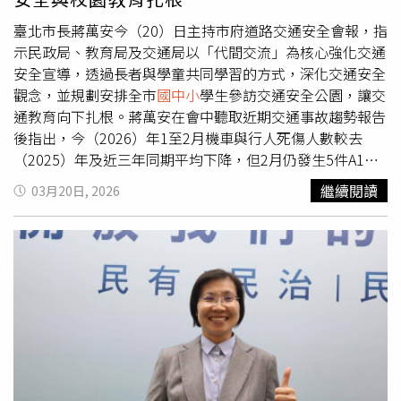
臺北市長蔣萬安今（20）日主持市府道路交通安全會報，指
示民政局、教育局及交通局以「代間交流」為核心強化交通
安全宣導，透過長者與學童共同學習的方式，深化交通安全
觀念，並規劃安排全市
國中小
學生參訪交通安全公園，讓交
通教育向下扎根。蔣萬安在會中聽取近期交通事故趨勢報告
後指出，今（2026）年1至2月機車與行人死傷人數較去
（2025）年及近三年同期平均下降，但2月仍發生5件A1交
通事故，其中3件為行人，顯示行人安全仍有強化空間。他
繼續閱讀
03月20日, 2026
提到，相關事故包含未停讓行人與違規穿越等情形，且內
湖、信義區均有案例，已責成相關單位檢討改善，強調不得
再發生行穿線死亡事故。在交通安全宣導方面，蔣萬安肯定
民政局與各區公所透過里鄰系統推動宣導的成果，並提出精
進方向。他表示，隨著高齡化社會來臨，高齡者交通事故比
例上升，其中70至79歲為高峰族群，未來將持續透過銀髮
課程及共餐活動加強宣導，並推動「祖孫共學」，提升宣導
效果與互動性。他進一步指出，宣導內容應聚焦重點，包括
行人正確使用行穿線、避免邊走邊使用手機，以及微型電動
二輪車與青少年自行車安全等議題，讓教材更具清晰度與記