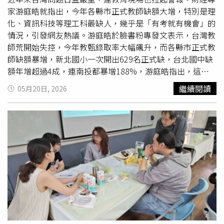
家游庭皓就指出，今年各縣市正式教師缺額大增，特別是理
化、資訊科技等理工科最缺人，幾乎是「有考就有機會」的
情況，引發網友熱議。游庭皓於臉書粉專發文表示，台灣教
師荒開始失控，今年教甄錄取率大幅飆升，而各縣市正式教
師缺額暴增，新北國小一次開出629名正式缺，台北國中缺
額年增超過4成，連南投都暴增188%，游庭皓指出，這種
情形背後的原因包括大量教師退休、少子化讓年輕人不願投
繼續閱讀
05月20日, 2026
入教育現場等等，再加上代理教師越來越難找，學校只好大
規模釋出正式職缺補人。游庭皓提到，最缺人的集中在理
化、資訊科技等理工類科，現今AI與科技產業薪資快速拉
高，願意留在學校當老師的人變少，例如新竹縣國中理化科
開8個缺，只有10人前去報名，資訊科技則是7人搶2個缺，
「錄取率已經高到，接近有考有機會。」游庭皓感嘆，台灣
教育體系與產業薪資結構，正在出現落差，未來不只缺工，
連培養下一代科技人才的老師本身，也逐漸變成稀缺資源。
貼文曝光後，不少網友紛紛在底下留言，「薪水有夠低的，
根本做功德的」、「學理工的與其被學生、被家長霸凌，不
如去台積電被主管霸凌」、「你還漏了一個原因，現在老師