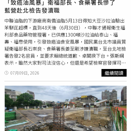
「致癌油風暴」衛福部長、食藥署長慘了
關，她將來會在議會持續監督，要求新北市好好顧治安。
藍營赴北檢告發瀆職
中聯油脂的下游廠商南僑油脂5月13日得知大豆沙拉油驗出
苯駢芘超標，直到48天後（6月30日），中聯才通報衛生福
利部食品藥物管理署，已供應1300噸沙拉油給泰山、福
壽、福懋使用，引發致癌油食安風暴，國民黨台北市議員質
疑衛福部長石崇良、食藥署長姜至剛涉嫌瀆職，至台北地檢
署告發2名官員，並要求賴總統道歉、卓閣揆下台。張斯綱
表示，雖然大家對司法沒信心，但還是希望檢察官發揮司法
良心，調查民進黨高官處理過程是否瀆職甚至協助湮滅證
繼續閱讀
07月09日, 2026
據。鍾沛君批評主管機關監督出了大問題，現行制度只抽查
市售產品，沒查原料、源頭，也沒有及時掌握1300公噸的
問題油流入市場；主管機關收到業者通報，沒立刻採取下架
措施，而且處置標準在輿論壓力下多次調整，顯示政府應變
失當。柳采葳認為，這是從賴清德、卓榮泰，到石崇良、姜
至剛一連串大官釀成的食安災難，中央第一時間根本是選擇
蓋牌，當致癌油被民眾吃下肚，甚至超商飯糰、沙拉醬、
國
中小
與國軍集體中鏢時，衛福部回收機制卻近乎失能，只回