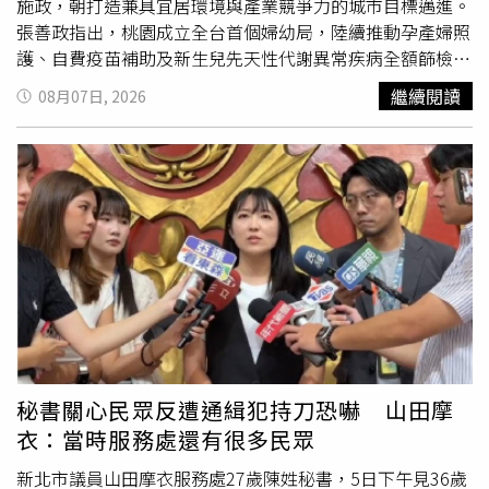
施政，朝打造兼具宜居環境與產業競爭力的城市目標邁進。
張善政指出，桃園成立全台首個婦幼局，陸續推動孕產婦照
護、自費疫苗補助及新生兒先天性代謝異常疾病全額篩檢等
措施，截至今年6月底已有超過1445名新生兒受惠。此外，
繼續閱讀
08月07日, 2026
市府首創公私協力托育模式，整體托育覆蓋率已由上任初期
的28％提升至55％，準公共托育簽約率達95.3％，居六都
最高。教育政策方面，桃園率先在六都全面推動
國中小
免費
營養午餐，並透過增加菜色及提升餐食品質改善供餐內容。
同時投入超過150億元辦理校舍新建與擴建工程，更新10萬
套老舊課桌椅，並宣布新學期起實施
國中小
教科書免費政
策。住宅政策方面，張善政表示，桃園率先推動可負擔住宅
制度，自治條例已送中央審議，目前已有民間業者響應捐建
230戶。社會住宅推動至今已有14處、4374戶完工，預計明
年9月累計開工及完工戶數將突破1萬戶，並朝119年完成1
萬戶社宅目標邁進。在產業發展方面，張善政指出，龍潭科
學園區三期規劃已完成，今年5月通過國科會審查，近期將
秘書關心民眾反遭通緝犯持刀恐嚇 山田摩
送行政院核定；航空城I基地也將啟動建設，總投資金額約
衣：當時服務處還有很多民眾
520億元，預估可創造1萬2千個就業機會。此外，觀音AI算
力產業專區持續推進，截至今年7月底，投資服務中心協助
新北市議員山田摩衣服務處27歲陳姓秘書，5日下午見36歲