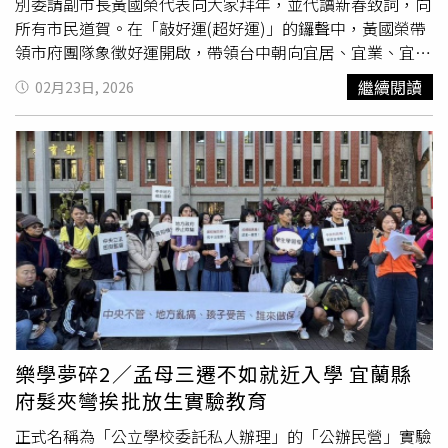
假辦法僅規範請假程序，並未涉及成績計算。至於課程成績
觀察心得，並說明校園災害防救計畫撰寫重點。縣府指出，
別委請副市長黃國榮代表向大家拜年，並代讀新春致詞，向
評量標準，則由各授課教師依教學需求自行訂定。校方認
完善的校園災害防救計畫應涵蓋減災整備、應變處置與復原
所有市民道賀。在「敲好運(超好運)」的鑼聲中，黃國榮帶
為，這樣的做法能在尊重教師教學自主的同時，也兼顧學生
重建機制，不僅作為平時演練依據，更是災害發生時的重要
領市府團隊象徵好運開啟，帶領台中朝向宜居、宜業、宜遊
的身心健康需求。政治大學則提供另1組數據作為觀察。根
行動指引，期盼透過持續精進與國際交流，強化校園整體防
的國際化幸福城市邁進。今日現場上千位各界人士及同仁共
繼續閱讀
02月23日, 2026
據校方統計，在114學年度上學期，共有484名學生申請身
災量能。
襄盛舉，中市府公務人員協會、現職暨退休公教合唱團以及
心假，累計705人次，占全校學生比例約2.7%。至於請身心
活潑可愛的小獅團皆帶來精彩演出，洋溢濃厚年節氛圍。黃
假是否影響課程成績，同樣由各授課教師自行決定。在學生
國榮現場轉達盧市長致詞提到，「沒有什麼比在自己的家
觀點方面，部分學生代表則呼籲教師能對學生的身心狀況抱
園，照顧服務市民家人，更快樂、更光榮的事！」市府團隊
持更多理解。台灣師範大學學生會會長黃莨騰表示，據他了
執政已邁入第8年，感謝同仁一路面對挑戰不退縮，讓各項
解，目前多數大學確實都是授權教師自行決定是否將缺席納
建設如期推動。市府過去以「七個心」齊心、用心、誠心、
入成績計算，而且許多教師會在學期初的課程大綱說明中，
決心、貼心、安心、暖心打造台中，在邁向第8年的此刻，
提前告知學生相關規定。例如，有些老師規定不論請心理假
更要加上一個「信心」，市民七年多來的信任，就是市府
或病假都會扣分，但扣分標準不同，例如心理假扣0.5分，
「以人為本」施政最強大的底氣。致詞稿中也特別規劃了新
事假扣1分；也有教師採取另一種方式，規定學生缺席次數
年度的願景。在照顧孩子方面，市府啟動「寶貝咱ㄟ囝仔」
不得超過一定上限，例如6次，一旦超過便開始扣分。黃莨
計畫，包含「台中愛胎萬」生育補助、「台中有鈣讚」學童
騰認為，在制度運作的同時，也希望教師能盡量相信學生，
鮮乳、整合游泳資源的「台中尚泳」，以及下學年即將實施
樂學夢碎2／孟母三遷不如就近入學 宜蘭縣
理解心理健康問題有時並不容易被外界看見。他指出，學生
的「公立
國中小
營養午餐免費」政策。硬體建設上，大台中
府髮夾彎挨批放生實驗教育
缺課不一定代表懶惰，也可能真的正處於心理壓力或情緒低
與水湳轉運中心將於今年完工；全台最大百貨D-ONE第一大
潮之中，因此希望教師在評價學生時，不要僅因缺課就貼上
天地、安藤忠雄在台首座兒童圖書館「童書之森」也如火如
正式名稱為「公立學校委託私人辦理」的「公辦民營」實驗