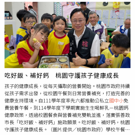
因而先後完成解約，當中8校則向法院聲請支付命令，全案
突時，為避免爭議與自我保護，越來越多老師採取「多一事
已進入司法程序。台灣石虎保育協會專員陳祺忠盼政府能制
不如少一事」消極的防禦性教學。（圖／報系資料庫）新北
定退場機制，讓迫害生態的光電業者能停止營業、打包離
市教育人員產業工會副理事長黃國政認為，願投入教職體系
開。（圖／本刊影音組）「目前綠電最嚴重的問題，是他蓋
的人數下降，關鍵在於，當前教師的角色早已不只是單純教
了就沒有退場的空間。」陳祺忠表示，目前政府對光電業者
學，還需處理各式投訴與濫訴的壓力。面對部分被形容為
管理量能不足，開罰金額對多數業者來說也是不痛不癢，呼
「小霸王」的學生，教師往往陷入「管也不對、不管也不
籲主管機關研擬不適任廠商的退場與懲處機制，別再讓台灣
對」的兩難處境。一旦強力介入處理，可能被家長指控不當
的珍貴山林與野生動物，成為綠能發展下的無聲犧牲品。記
管教；若選擇放寬管教，又會被其他家長質疑失職。「校事
者致電苗栗縣府與普登公司，但至截稿前未獲回音。
會議」制度2020年8月正式上路，衍生出不少濫訴爭議和反
彈聲浪，雖然2026年初已二次修法，但今年6月的立法院公
吃好飯、補好鈣 桃園守護孩子健康成長
聽會上，教師團體與基層依然強烈要求「廢除校事會議」。
孩子的健康成長，從每天攝取的營養開始。桃園市政府持續
（圖／報系資料庫）此外，他也表示，現在教育的環境傾向
從孩子需求出發，從校園午餐到日常營養補充，打造完善的
保護這些可能是加害人的學生，卻未能給予教師足夠的管教
健康支持環境。自111學年度率先六都推動公私立
國中小
免
支持與保障。實務上經常出現單一學生影響全班上課秩序的
費營養午餐，到114學年度下學期實施生生喝鮮乳－桃園鈣
情況，但教師卻難以有效介入，光是身體上的接觸或阻擋都
健康政策，透過校園餐食與營養補充雙軌並進，落實張善政
有可能被問罪，尤其處理教師投訴案件的「校事會議」制度
市長「吃好飯、補好鈣」施政願景。吃好飯、補好鈣，桃園
過度傾斜，使教師長期處於高壓與不對等的環境中，才會造
守護孩子健康成長。（圖片提供／桃園市政府）學校午餐是
成1年3人跳樓的遺憾。全國教師工會總聯合會理事長葉青芪