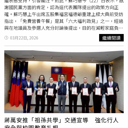
定、踏實、真正以民為本的未來。
繼表態支持，引發關注。對此，蘇巧慧今（22）日表示，感
謝國民黨方面的肯定，認為這代表團隊提出的政策方向正
確。蘇巧慧上午出席五股集福宮福德爺重建上樑大典前受訪
指出，「免費營養午餐」是其「六大福利政見」之一，經過
與在地議員及參選人充分討論後提出，目的在減輕家庭負
擔。她進一步說明，相關政見除營養午餐外，還包括減輕醫
繼續閱讀
03月22日, 2026
療負擔、提供腸病毒與輪狀病毒疫苗，以及早產兒家庭照顧
津貼等，希望從多面向協助家庭。針對李四川表示若評估可
行將跟進政策，蘇巧慧回應，樂見各界支持，「好的事情大
家一起來」，只要對新北市發展有幫助，她都願意努力推
動。隨著選戰升溫，各陣營在民生政策上出現交集，也讓相
關福利議題成為競選攻防焦點。
蔣萬安推「祖孫共學」交通宣導 強化行人
安全與校園教育扎根