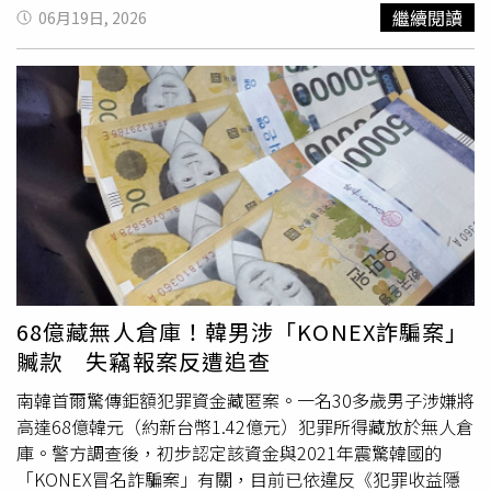
孩子在校最重要的一餐。桃園推動公私立
國中小
免費營養午
認為，想解決師資不足的問題，先改善教育現場對老師的不
繼續閱讀
06月19日, 2026
餐政策邁入第3年，面對物價成本上升，市府多次調升補助
友善，不然不只新老師不願進來，就連現職的老師也會持續
經費，也持續編列「三章1Q」及安心食材補助，減輕家長
流失。（圖／葉青芪提供）全國教師工會總聯合會理事長葉
負擔。張善政市長115年5月宣布，自115學年度起再加碼，
青芪也以營養午餐政策來說，就有不少基層教師出現反彈情
每生每餐增加6元，調整後一般地區每餐補助達71.3元、偏
緒，除了討論必須負責發放餐點、維持秩序、指導衛生與處
遠地區達75.3元，持續提升校園午餐品質。新學期起，校園
理突發狀況，導師還要負責指導飲食均衡，都有可能為師生
午餐將同步升級，其中雞、豬或魚等大塊肉排每週供應次數
衝突提高風險。葉青芪解釋，老師並非不想指導營養午餐，
由1次增加至2次，肉排重量也由75公克提升至100公克以
事實上也碰到老師為指導均衡飲食，青菜要吃、肉也要吃，
上；另規劃每週1次「幸福餐」，以孩子喜愛的菜色為主，
結果被家長投訴提告強制罪。對老師來說，為了避免遭家長
或副菜升級主菜「2道主菜的雙主菜」方式，並首度攜手在
投訴、學生濫訴或避免觸犯法規，選擇消極避險防禦性教學
地餐飲業者共同研發特色菜單讓孩子在學校也能享用更多元
模式，因為衍伸出來的問題太可怕了。根據今年3月《親子
且營養均衡的餐點。吃好飯、補好鈣，桃園守護孩子健康成
天下》一份針對
國中小
超過5,000位教師問卷調查發現，
長。（圖片提供／桃園市政府）除了學校午餐，桃園115年
95.8%教師擔心即使依據專業判斷，仍可能被誤解而遭致檢
68億藏無人倉庫！韓男涉「KONEX詐騙案」
2月23日起推動生生喝鮮乳－桃園鈣健康政策，凡設籍桃園
舉；79%教師管教學生時，會優先考量程序合法性而非教育
贓款 失竊報案反遭追查
市2至12歲，或就讀本市公私立國小、幼兒園及托嬰中心的
效果，這意味著老師擔心被投訴，只採取最低限度的管教手
孩子，每週皆可免費兌領1瓶鮮乳或豆漿，全年52週、寒暑
南韓首爾驚傳鉅額犯罪資金藏匿案。一名30多歲男子涉嫌將
段，不再積極指導學生。「在教育現場的老師都想逃，剛進
假不中斷。市府每年自籌約2.8億元經費，照顧約21萬名孩
高達68億韓元（約新台幣1.42億元）犯罪所得藏放於無人倉
來的也被高壓環境給嚇跑，還沒進來聽到都嚇死，原本是代
子，希望透過穩定持續的營養補充，協助攝取成長所需的蛋
庫。警方調查後，初步認定該資金與2021年震驚韓國的
理老師要考教師甄選，現在也不考了！」葉青芪表示，這就
白質、鈣質等營養素。吃好飯、補好鈣，桃園守護孩子健康
「KONEX冒名詐騙案」有關，目前已依違反《犯罪收益隱
是目前教育現場回饋給他最真實的聲音，「若現行教育政策