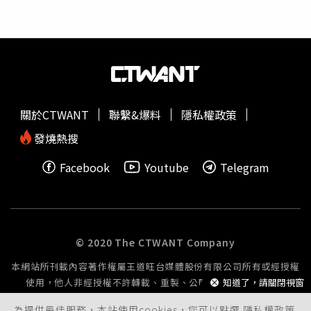
成立教育理念學分學程，既然專業師資供給穩定，末端第一
泣訴孩子受教權受損「晚上都在做惡夢」。（圖／報系資料
線教學現場「就沒人敢說斷就斷了」。受訪學者皆提醒，不
照）然而問題來了，由於2024年「公辦民營」到期後，原
少學校轉型實驗機構，源頭是因為「沒人快滅校了」，只好
本連6年幾乎「零客訴」的經營團隊再度投標，卻老是卡關
因著「實驗教育」相關法規轉型拚活路，不知情的家長對
未果，當年8月便依《實驗教育法》以「接續期間」名義由
「實驗教育」招牌有著既定想像被「拐」來，加上實驗學校
市府公部門進場辦理，卻是課程「走味」的開始。家長老楊
家長大多對孩子教育高度關注，一旦與想像有出入就動輒入
（化名）舉例，民營時期人文中小學學生可以自擬計畫、自
校「指導」，不只親師生壓力緊張，搞到主管單位也介入的
編經費概算表，接著向老師、家長提案打造專屬自己班上的
關於CTWANT
聯繫&爆料
隱私權政策
話，久了「地方政府只想收掉」最後苦的還是學生群。習慣
「行動學習」，在「退件」、「議價」中提早體驗「社畜」
實驗教育多元評量的學生，面對傳統升大學學測等紙筆測
生活，這可是他校不會有的寶貴溝通課，前兩年畢業生為期
發燒熱搜
驗，往往需要一段不小的適應期。圖為學測考場。（示意圖
近一個月的蘭嶼行動學習，甚至吸引紀錄片導演來跟拍。如
Facebook
Youtube
Telegram
／周志龍攝）學者呼籲，主辦實驗教育的地方政府要確保政
今縣府以「接續期間」強勢介入後，超過新台幣15萬元的計
策延續性，不是計畫寫兩年就「放生」學生群，也不妨定期
畫全部被《採購法》「公開招標」壓在如來五指山下，不可
與親師生懇談了解想法，家長送來前也一定要充分尊重孩子
能再讓學生自辦，當初慕名舉家搬來的家長想到特色盡失
意願，否則「孟母三遷」還不如睡到7點「就近入學」。宜
「那小孩去我家旁邊念書就好啦」老楊感嘆家長被縣府「割
蘭縣政府教育處長陳金奇則回應強調，人文中小學原經營者
韭菜」。人文
國中小
家長控訴宜蘭縣代理縣長林茂盛（前）
© 2020 The CTWANT Company
因內部問題無法再獲委辦契約，縣府已經以「公辦民營」格
在宜縣府秘書長任期間曾就保留人文中學「公辦民營」走向
本網站所刊載內容著作權屬王道旺台媒體股份有限公司所有或經授權
式多次公開招標未果，才依法辦理「接續期間」與後頭「公
具體承諾卻開了張「芭樂票」，縣府教育處則澄清林茂盛不
使用，他人非經授權不許轉載、重製、公開播送或公開傳輸。
知道了，請關閉視窗
辦公營」轉型，並非政策「髮夾彎」，更無「放生」實驗教
曾有此發言，形同羅生門。後為宜蘭縣議長張勝德。（圖／
育。
報系資料照）另一名舉家從澎湖搬來的阿駿（化名）則怒
為提供最佳服務，本站使用cookies，您可以點選
隱私權政策