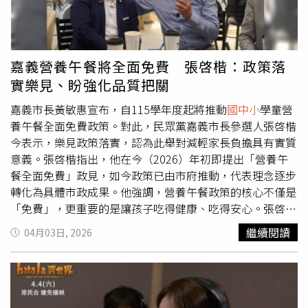
助教師精進個案辨識、個案研討、轉介流程及輔導處遇策
略。教育局表示，臺南市自109學年度起即持續推動無專任
輔導教師學校輔導人力支持計畫，並依現場需求逐年調整。
111學年度起新增輔導實務工作坊，透過實務演練、晤談技
嘉義營養午餐將全面免費 張啓楷：政策落
巧與個案共同研討，協助兼輔教師提升輔導知能；114年度
實樂見、盼強化品質把關
更進一步聚焦偏遠地區及無專輔學校需求，以偏遠類型國中
為核心，串聯鄰近國小兼輔教師，累積跨校、跨教育階段合
嘉義市長黃敏惠宣布，自115學年度起將推動
國中小
學童營
作經驗。臺南市學生輔導諮商中心主任陳怡潔指出，第一線
養午餐全面免費政策。對此，民眾黨嘉義市長參選人張啓楷
兼輔教師多同時承擔教學、導師或行政工作，面對高關懷學
今表示，樂見政策落實，認為此舉對減輕家長負擔具有實質
生、家庭支持不足、情緒困擾或校園危機事件時，更需要即
意義。張啓楷指出，他在今（2026）年初即提出「營養午
時且具體的專業後盾。因此，本計畫將以小組化陪伴、案例
餐全面免費」政見，如今政策已由市府推動，代表理念逐步
研討、實務演練及電話與現場諮詢，協助教師把輔導知能轉
轉化為具體市政成果。他強調，營養午餐政策的核心不僅是
化為現場可操作的處遇能力，也讓二級專輔教師與三級專輔
「免費」，更重要的是讓孩子吃得健康、吃得安心。張啓楷
人員形成更緊密的合作夥伴。臺南市政府指出，臺南市「分
表示，過去與家長及學校交流時，普遍關注餐食品質與食安
繼續閱讀
04月03日, 2026
區專業陪伴輔導人力支持計畫」是輔導支持模式的系統性升
問題，因此在提出政策時，也同步規劃品質提升與監督機
級，未來將持續整合學生輔導諮商中心、三級專輔人員與二
制，希望讓每一份午餐都能讓家長放心。他進一步指出，未
級專輔教師輔導量能，建立「校內支持、分區陪伴、中心統
來若當選市長，將每週固定安排一天進入校園，與
國中小
學
籌」的全方位支持網絡，打造更有溫度、更有效能、更具韌
生一同用餐，直接了解實際供餐狀況，並掌握食材品質與流
性的校園輔導體系，落實「照顧偏鄉學子，讓輔導沒有城鄉
程。他認為，市長親自走入校園與學生同桌用餐，是最直接