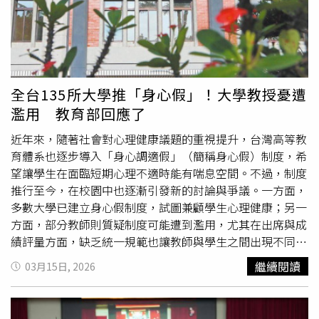
過20個客家社團領袖或代表出席，力挺客家籍的徐欣瑩擔任
新竹縣長。台北市新竹縣同鄉會輔導理事長黃清富表示，新
竹縣是科技城，徐欣瑩是台灣第一位衛星測量女博士，具備
國際視野、也曾得到美國太空總署NASA獎學金，徐欣瑩是
難得的人才，希望徐欣瑩能打破當時全國最高17萬多票的紀
錄。邱鎮軍則感謝這麼多客家鄉親支持客家女兒，並提到目
全台135所大學推「身心假」！大學教授憂遭
前全台客籍的縣長只剩下苗栗縣、新竹縣和台東縣，但楊縣
濫用 教育部回應了
長和饒縣長任期即將屆滿，但客家人口在全台有四、五百
萬，客家籍的縣長不應該這麼少。他說徐欣瑩在立法院問政
近年來，隨著社會對心理健康議題的重視提升，台灣高等教
用心、能力優異，尤其新竹縣作為科技重鎮，像徐欣瑩這樣
育體系也逐步導入「身心調適假」（簡稱身心假）制度，希
的人才擔任縣長，一定可以讓新竹縣更加欣欣向榮，希望鄉
望讓學生在面臨短期心理不適時能有喘息空間。不過，制度
親在下周電話民調「唯一支持徐欣瑩」。徐欣瑩說，他從小
推行至今，在校園中也逐漸引發新的討論與爭議。一方面，
在客家莊出生、讀書、長大，客家對他來說就是生活，所以
多數大學已建立身心假制度，試圖兼顧學生心理健康；另一
客家文化的傳承就是他一定要做的事。所以今日也公布客家
方面，部分教師則質疑制度可能遭到濫用，尤其在出席與成
政策，包含客語傳承、客庄產業振興、客家音樂文化藝術發
績評量方面，缺乏統一規範也讓教師與學生之間出現不同看
展等三大面向。徐欣瑩表示，會延續楊文科縣長好的客家政
法。據《ETtoday新聞雲》報導，教育部統計顯示，台灣自
繼續閱讀
03月15日, 2026
策並深化，另外將推出客語親子計畫、客語小老師培訓計
111學年度起開始推動身心調適假制度，最初由11所大學率
畫，並增加更多親子類的客家活動，如客家食農餐桌計劃、
先試行。這項措施的初衷，是希望在學生面臨短期心理壓力
客家野餐音樂會等，讓孩子在完全的客語環境中學習。「客
或情緒困擾時，不必一定取得醫療證明，也能暫時離開課堂