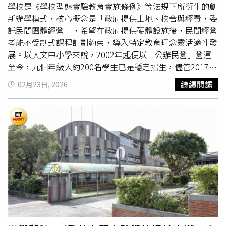
「不認真」或「懶惰」的標籤。除了大學之外，目前高中階
荼興建中，生活品質將全面躍進。此外，致詞中也講述台中
學校是《學校型態實驗教育實施條例》等法規下所衍生的創
段也逐步導入身心調適假制度，因此外界也開始關心，未來
「打破界限」的發展策略。連接大肚與彰化和美的跨橋工程
新辦學模式，核心概念是「政府提供土地、校舍與經費，委
是否會進一步擴展至國中與國小。對此，教育部表示，國教
進度已達82%，不僅便利通勤，更是幸福通道。「台中通
託民間團體經營」，希望在政府提供硬體設施後，民間經營
署目前正參考高中推動身心假的經驗，持續與地方政府、
國
TCPASS」成功跨縣市與南投合作，成為全國唯一完成跨縣
者能不受制式課程計劃約束，導入特定教育理念靈活適性發
中小
校長、教師以及家長團體代表等進行溝通並蒐集意見。
市合作的市政App，展現與鄰近縣市共榮共好的城市大格
展。以人文中小學來說，2002年起便以「公辦民營」營運
未來仍需在各界逐步凝聚共識後，再審慎評估相關配套措施
局。最後，黃副市長代表盧市長深深感謝所有同仁與市民的
至今，九個年級大約200名學生已是穩定招生，儘管2017年
的可行性，才會進一步研議推動方式。整體而言，身心調適
支持。期待大家在新的一年攜手並肩，用愛與責任照顧這座
約滿重新招標時曾掀起一波「財務自主」角力，不少在地團
繼續閱讀
02月23日, 2026
假制度的推動，反映出台灣教育體系逐漸重視學生心理健康
城市，共同為台中的幸福未來努力。祝福大家平安健康、順
體與民代希望改採「公辦公營」納管便於監督，但在藝人王
的趨勢。然而，在制度理念與實際運作之間，仍存在教師評
心如意、開工大吉。
仁甫與季芹夫妻、作家陳安儀等影響力人士開記者會泣訴與
分權限、學生請假規範以及公平性等多方面的討論。如何在
校內教師、家長力保之下，才推舉校內教師周樂生以自然人
維護學生心理健康、尊重教師教學自主與確保學習公平之間
身分再簽了6年「公辦民營」制度，如今再一個6年到了招標
取得平衡，也將是未來教育政策與校園治理持續面對的重要
卻屢屢「卡關」，想到8月起將回歸「公辦公營」，為了配
課題。
合公部門做事而必須砍掉不少特色活動，學生沮喪而家長也
連連嘆氣。宜蘭縣人文
國中小
沒有圍牆的校園實屬罕見，校
內自豪課程能讓學生「想要學習」，根本不擔心翻牆翹課。
（圖／方萬民攝）未具名中部教育大學教授對此直指，「公
辦公營」本質仍是政府運營，不可能像「民營」有那麼多彈
性而活躍的趣味活動，甚至平常的課程計畫也必須送縣府
「備查」，雖然老師很用心以「學季」等主題式包裝課程，