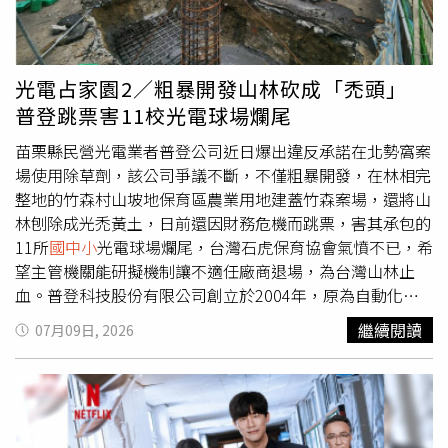
收了極少部分的油品；官員讓廠商隱匿48天，還因為錯誤決
策影響232個品項、360家廠商。她希望今天告發後，檢察
官嚴查速辦，查清楚這些禍國殃民的官員。
光電占家園2／粗暴開發山林砍成「禿頭」
普登跳票害11校光電球場爛尾
苗栗縣民營光電業者普登公司近日爆出違反承諾在北勢窩案
場使用除草劑，該公司爭議不斷，不僅粗暴開發，在林相完
整地的竹森村山坡地保育區農業用地建蓋竹森案場，還將山
林刨除成光禿黃土，日前還因財務危機而跳票，害其承包的
11所
國中小
光電球場爛尾，台灣石虎保育協會氣憤不已，希
望主管機關能研擬機制讓不適任廠商退場，為台灣山林止
血。普登科技股份有限公司創立於2004年，原為自動化元
件代理商起家，2006年進入太陽能領域，在政府大力推廣
繼續閱讀
07月09日, 2026
綠電後更是如魚得水，2019年12月正式併網啟用北勢窩案
場，2020年又於銅鑼鄉竹森村看上7.8公頃山坡農地申請開
發光電，苗栗縣府2022年1月中央和保育團體的反對聲中通
過此案，業者賺得盆滿缽滿，大自然卻成為無聲的犧牲品。
據了解，農委會在2020年7月為遏止農地光電開發亂象，規