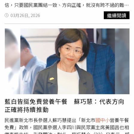
信，只要國民黨團結一致、方向正確，就沒有跨不過的難
關。也坦言，這段選戰過程雖然艱辛，但內心始終充滿感
繼續閱讀
03月26日, 2026
激：「感謝在風雨中仍選擇相信、一路相挺的每一個人，是
這份情義，讓我更加堅定前行。」陳見賢說，對自己而言，
新竹縣不只是服務的地方，更是一輩子的家。「無論順境逆
境，都是我最深的牽掛。」這份情感，也成為他持續投入公
共服務、守護地方發展的最大動力。談及未來施政藍圖，陳
見賢提出「社會照顧」與「品德紮根」兩大主軸。他指出，
強化社會安全網，是一座城市真正進步的關鍵，我們要重視
建設與經濟發展，同時也要照顧弱勢族群，唯有如此，才能
減少社會問題，提升整體幸福感。在教育面向，他將整合教
育與衛生系統資源，強化校園輔導機制、防治霸凌，並提升
家庭支持功能，讓每一位縣民都能有尊嚴地生活。此外，陳
見賢也提出「一校一品格」政策，將「誠信、責任、尊重」
藍白皆挺免費營養午餐 蘇巧慧：代表方向
三大核心價值導入
國中小
課程，結合在地文化發展特色教
正確將持續推動
學。透過親職教育與日常實踐，從小扎根制度正義觀念，讓
善的力量在生活中自然累積。陳見賢呼籲鄉親在關鍵時刻展
民進黨新北市長參選人蘇巧慧提出「新北市
國中小
營養午餐
現團結力量，他懇請大家在電話民調中堅定支持，選擇穩
免費」政策，國民黨參選人李四川與民眾黨主席黃國昌也相