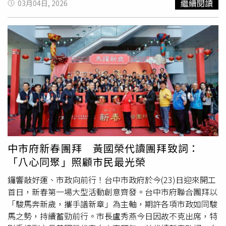
繼續閱讀
03月04日, 2026
至在教師評鑑時給予較低評價；但若完全不扣分，則可能對
學校必須落實的重要課題。她以921大地震親身經歷為例，
那些長期認真出席的學生形成不公平。教育部則表示，根據
回憶當時在強烈搖晃中牽著孩子緊急往屋外空地避難，災後
113年2月5日公布的「大專校院身心調適假參考指引」，各
滿目瘡痍的景象至今難忘，更體會第一時間正確判斷與冷靜
大專校院是在「大學自治」原則下設置身心調適假制度，並
應變的重要性，強調防災教育必須從小扎根，讓孩子在關鍵
以學生最佳利益為主要考量。因此，課程成績評定仍屬於大
時刻具備自保與助人的能力。謝淑亞強調，災害雖無法完全
學自主範疇，是否將缺席列入扣分、如何計算出席成績，都
避免，但透過平時扎實教育與演練，可在關鍵時刻發揮救命
由各校或授課教師自行決定。教育部也強調，學校在設置身
力量。期盼藉由校長領導與教育夥伴共同努力，將防災教育
心假制度時，應與校內相關利害關係人充分溝通，並經過校
落實於校園每一角落，並向社會擴散，打造更安全且具韌性
內會議與法制作業後再正式實施。從各大學的實際運作情況
的雲林。教育處長邱孝文表示，防災教育是學校教育不可或
來看，不同學校之間的申請情況也有所差異。例如台灣大學
缺的一環。石龜國小為縣內防災教育科技中心，長期深耕校
自112學年度第1學期正式推動身心假制度以來，校方統計
園防災推動，結合科技與創新教學，與輔導團隊合作推廣，
顯示，每學期平均約有1537.4人次申請身心假，平均每月約
強化各校應變能力，形塑「人人防災」的校園文化。本次研
中市府新春團拜 黃國榮代讀團拜致詞：
384.35人次。台大表示，若學生第2次申請身心假，或累計
習邀請日本防災專家諏訪清二教授分享日本防災教育推動經
「八心同聚」照顧市民最光榮
請假達2天以上，校內請假系統會自動通知學務處學輔中心
驗。諏訪教授表示，自阪神大地震後即投入防災工作，累積
與心輔中心，相關單位會主動寄送關懷信並邀請學生晤談，
逾25年實務經驗並發展相關理論架構。此次來台除分享日本
鑼響敲好運、市政向前行！台中市政府於今(23)日迎來開工
依照學生需求提供心理諮詢或轉介相關資源。同時，系統也
在災害預防與教育推動上的策略與成果，也期盼透過雙方交
首日，新春第一場大型活動創意齊發。台中市府聯合團拜以
會通知學生導師，以便進一步關懷與了解學生狀況。對於身
流互動，持續優化防災教育模式，提升區域防災韌性。研習
「駿馬奔新歲，攜手譜新章」為主軸，期許各項市政如同駿
心假是否與課程成績直接掛鉤，台大方面表示，目前校內請
課程亦由石龜國小校長黃致傑分享赴日參訪及311地震災後
馬之勢，持續蓄勁前行。市長盧秀燕今日因故不克出席，特