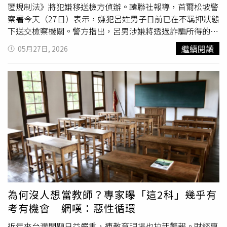
成長。（圖片提供／桃園市政府）目前學童可透過數位學生
匿規制法》將犯嫌移送檢方偵辦。韓聯社報導，首爾松坡警
沒有做修訂和改變，這種狀況只會持續惡化下去！」大家熱
證，幼兒及未就學孩子則可使用兒童鮮乳卡，至1,955家合
察署今天（27日）表示，嫌犯呂姓男子日前已在不羈押狀態
議教師甄選出現高錄取率、低門檻之際，黃國政認為，真正
作通路兌領，提供多款國產鮮乳與豆漿品項供選擇。市府也
下送交檢察機關。警方指出，呂男涉嫌將透過詐騙所得的大
需要關注的是教育職場環境的不友善，使原本有意投入的人
提醒家長養成每週固定兌換習慣，讓孩子持續補充營養。相
筆現金藏匿於倉庫內，以規避追查。警方研判，這筆資金與
選擇卻步。與其一味擴大招募，不如從制度面檢討不合理的
繼續閱讀
05月27日, 2026
關資訊可至桃園鈣健康官網查詢，或撥打客服專線03-
2021年發生的「KONEX冒名詐騙案」有關。當時有犯罪集
調查與申訴機制，減少濫訴、降低教師承受的風險與壓力，
3320229洽詢。從免費營養午餐持續升級，到每週鮮乳營養
團冒用韓
國中小
企業股票市場「KONEX」（Korea New
以及調高教師待遇，才能讓已具備教師資格者願意回流教育
補給，桃園持續將對孩子的照顧落實在日常中。未來也將持
Exchange）名義，架設假投資網站吸引投資人投入資金，
現場，從根本改善師資短缺問題。因此，全國教師工會總聯
續精進各項健康支持措施，陪伴每一位孩子健康長大、安心
最終向約300名受害者騙取超過140億韓元（約新台幣2.93
合會提出2大建言：第一、實質提升教師薪資待遇：雖老師
學習。
億元）。案件曝光則源於另一起竊盜案。警方透露，2024
薪資每年穩定調整3、4%，但調幅跟不上物價飛奔，在薪資
年接獲呂男報案，聲稱存放於無人倉庫中的68億韓元現金遭
待遇上與業界無法相比時，年輕人當然更趨向投入業界。政
竊，其中大部分不翼而飛。警方隨後逮捕負責管理倉庫的40
府應考量市場機制設定薪水，尤其可針對理工、自然學門引
多歲男子沈某，對方涉嫌偷走約40億韓元（約新台幣8375
進專業津貼，縮短與產業界的薪資鴻溝。第二、改善職場環
萬元）後逃逸。雖然警方後續成功追回部分失款，但在調查
境，修正相關法規：教育部必須著手修改不合理的調查機
過程中，發現呂男無法清楚交代鉅額現金來源，因此對資金
制，建立阻斷惡意投訴與濫訴的防火牆，不要讓老師把大半
性質起疑，並未立即返還款項，而是持續深入追查。據悉，
的精力拿來應付官司和投訴報告，還給老師純粹的教學空
呂男接受調查時自稱是自營業者，並辯稱這些現金只是「營
間，改善職場環境不只是讓年輕新血願意投入，最重要的更
為何沒人想當教師？專家曝「這2科」幾乎有
運資金」，但警方最終仍認定與犯罪收益有關，依法移送法
是留住目前在教育現場服務的老師，使師資不足的狀況不再
考有機會 網嘆：惡性循環
辦。
進一步惡化。
近年來台灣問題日益嚴重，連教育現場也拉起警報。財經專