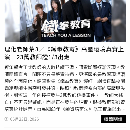
定小於2公頃農地不得變更種電，2公頃以上農地光電開發實
質審查權收歸中央，同月31日修法生效，在短短23天內，
全台湧入超過2000件審查案，苗栗則有含竹森案場內的220
案，由縣府逕自審查，無須中央認可，並不受新法約束。普
登公司申請竹森案場時，承諾保留原始林態和綠地，卻在取
得開發權後就將其轉手，新業者則粗暴開發、剷平山林。
（圖／台灣石虎保育協會提供）台灣石虎保育協會當時極力
理化老師荒3／《鐵拳教育》高壓環境真實上
反對，認為竹森案場林相完整、保持高度生態價值，是石虎
演 23萬教師證1/3出走
最重要的活動棲地與生態廊道，且石虎在當地活動活躍，此
例一開將是石虎保育重大挫敗，面對大眾的質疑和撻伐，普
近年報考正式教師的人數持續下滑，師資斷層逐漸浮現。教
登當時承諾保留原始林態和綠地滅火，山林卻在2025年底
師團體直言，問題不只是薪資待遇，更深層的是教學現場環
遭刨除，一片翠綠頓時成為光禿黃土。石虎保育協會專員陳
境的全面惡化。韓國影集《鐵拳教育》爆紅，劇情直擊校園
祺忠表示，普登在取得本案開發許可後，就將案場轉手賣
霸凌與師生衝突引發共鳴，映照出教育體系內部的高壓與失
出，新業者卻絲毫不尊重環境，選擇用最粗暴的方式剷平山
衡，到短短一年內接連發生3起教師跳樓事件，「教師大逃
頭，連當時承諾保留的森林氛圍也一併刨除，要求縣府即刻
亡」不再只是警訊，而是正在發生的現實。根據教育部師資
開罰、恢復原狀，但縣府現勘後確認為水土保持施工中，暫
培育統計顯示，自民國83年《師資培育法》修正實施以來，
查無不法。普登的爭議不僅於此，他承包苗栗縣11所
國中小
累計約有23萬人取得合格教師證，但其中高達三分之一（逾
繼續閱讀
06月23日, 2026
學光電球場，卻在得標後爆發財務危機，僅2間學校入場施
7.5萬名）儲備教師並未進入教學現場，整體任教率僅約
作，其餘9校則沒有動工，最終導致工程爛尾， 11所學校
67%。當老師面臨日益沉重的法律責任、申訴風險及親師衝