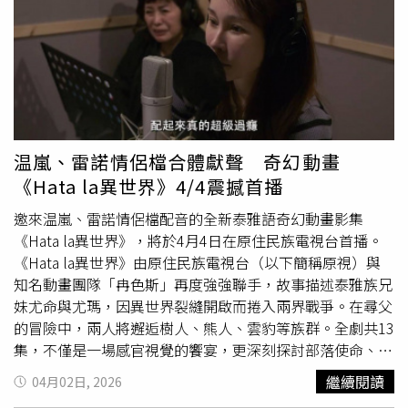
差距」的目標，全面守護學生身心健康與學習成長。
且負責任的監督方式，有助於落實食安管理。張啓楷也表
示，黃敏惠長期施政穩健，此次政策展現對教育與下一代的
重視；未來市政應在既有基礎上持續精進，讓營養午餐政策
不僅全面落實，更在品質與安全上達到更高標準，為嘉義學
童打造安心的成長環境。
温嵐、雷諾情侶檔合體獻聲 奇幻動畫
《Hata la異世界》4/4震撼首播
邀來温嵐、雷諾情侶檔配音的全新泰雅語奇幻動畫影集
《Hata la異世界》，將於4月4日在原住民族電視台首播。
《Hata la異世界》由原住民族電視台（以下簡稱原視）與
知名動畫團隊「冉色斯」再度強強聯手，故事描述泰雅族兄
妹尤命與尤瑪，因異世界裂縫開啟而捲入兩界戰爭。在尋父
的冒險中，兩人將邂逅樹人、熊人、雲豹等族群。全劇共13
集，不僅是一場感官視覺的饗宴，更深刻探討部落使命、信
仰與自我認同。延續金鐘獲獎作品《樹人大冒險》的世界
繼續閱讀
04月02日, 2026
觀，《Hata la異世界》全面升級為宏觀的「原民宇