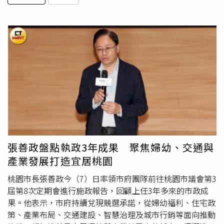
張善政盤點執政3年成果 聚焦婦幼、交通與
產業發展打造宜居桃園
桃園市長張善政今（7）日率領市府團隊前往桃園市議會第3
屆第8次定期會進行施政報告，回顧上任3年多來的市政成
果。他表示，市府持續兌現競選承諾，從婦幼福利、住宅政
策、產業布局、交通建設、智慧治理及城市行銷等面向推動