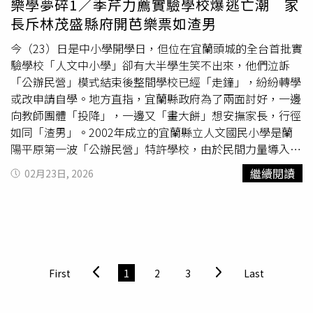
樂學夢碎1／季芹力薦實驗學校爆逃亡潮 家
但計畫送到縣府後，「你為什麼和別校不一樣」、「抄一抄
長斥林茂盛縣府開芭樂票如渣男
出版社計畫不就好了」？一定會受到質疑，最後回歸平庸。
該教授直指，若是縣府收回想「公辦公營」，要再流入民間
今（23）日是中小學開學日，但位在宜蘭頭城的全台首批實
經營是難上加難，因為「圖利」大帽子是馬上來，沒有公務
驗學校「人文中小學」卻有大半學生笑不出來，他們泣訴
員有必要扛。他具體建議，現在人文中小學家長與縣府沒了
「公辦民營」模式結束後整間學校已經「走鐘」，紛紛轉學
互信基礎，學校夾在中間也很尷尬，不妨找第三方組織深入
或改申請自學。地方直指，宜蘭縣政府為了兩面討好，一邊
研討，由學生、家長都派代表與會，逐一列出想保住的現有
向教師團體「投降」，一邊又「畫大餅」想安撫家長，行徑
「亮點」課程，商議如何在不違反《採購法》、《國民小學
如同「渣男」。2002年成立的宜蘭縣立人文國民小學是蘭
及國民中學正常教學實施要點》之下，保有現存的課程活
陽平原第一波「公辦民營」特許學校，由於民間力量導入，
動。台師大教育系教授王麗雲則有不同觀察，她直指中小學
教育能從課綱與傳統考試制度「鬆綁」，打出「未來的學
繼續閱讀
02月23日, 2026
義務教育本就具「公共教育」精神，若反過來以民營教育優
校」強調以「發展任務」代替課堂學習，一年四學季中每名
先是「倒果為因」，且目前課程綱要中，每周35堂課也留有
學生都有情緒、人際互動、溝通等自己專屬的課程。由於藝
至少10堂彈性課程空間，這能保障學生基本學力兼具適性發
人王仁甫、季芹和資深媒體人陳安儀等知名人士子女都從這
展。王麗雲坦言，儘管「蒙特梭利」、「華德福」等實驗機
畢業，他們也樂於背書，全台各地不少家長舉家搬來，從租
構百花齊放，但教育界眼中看來不免「都在用自己相信的老
房到置產直接「落戶」蘭陽平原，也讓學校所在的拔雅里狠
師」，地方教師團體因此對實驗機構產生不信任感完全不意
甩鄉村少子化，逆勢穩居宜蘭縣頭城鎮人口最多的里。人文
First
1
2
3
Last
外，這時政府應該就源頭立法建立公開公平的選才機制，並
中小學在2017年原經營者便曾因財務問題不被縣府認可而
同步在大學端導入完整的「實驗教育師資支持系統」，穩定
無法續營，那時身為家長的資深藝人季芹（中）召開記者會