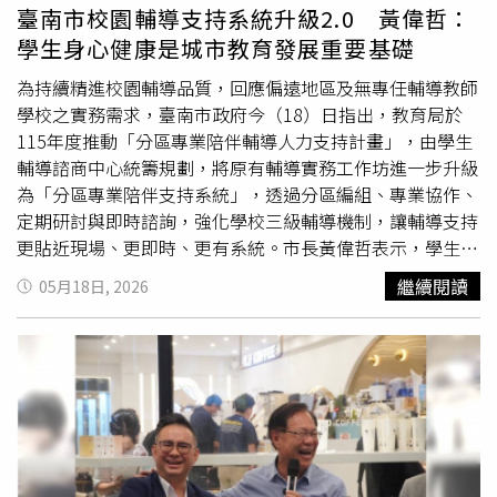
的管教權大幅縮水，動不動就會被家長投訴，就算是子虛烏
臺南市校園輔導支持系統升級2.0 黃偉哲：
有的指控也要寫很多報告來回覆」、「現在的老師太辛苦
學生身心健康是城市教育發展重要基礎
了」、「
國中小
黑子化嚴重，家長濫訴嚴重，教師薪水又
低，自然吸引不了人」、「不重視整體教育環境，結果就是
為持續精進校園輔導品質，回應偏遠地區及無專任輔導教師
人才流失，惡性循環下去，學生的素質也會降低」。也有人
學校之實務需求，臺南市政府今（18）日指出，教育局於
說，「最大原因不是薪資，而是校事會議。校事會議這種類
115年度推動「分區專業陪伴輔導人力支持計畫」，由學生
似紅衛兵制度的東西存在，缺師資的問題就會越來越惡
輔導諮商中心統籌規劃，將原有輔導實務工作坊進一步升級
化」、「老師動不動被學生或家長投訴，學校召開校事會議
為「分區專業陪伴支持系統」，透過分區編組、專業協作、
調查老師，耗時幾個月就算結果不成立，老師也折騰了半條
定期研討與即時諮詢，強化學校三級輔導機制，讓輔導支持
命，心理壓力極大，但投訴者卻不用負任何責任，所以先從
更貼近現場、更即時、更有系統。市長黃偉哲表示，學生身
廢除校事會議著手，增加老師管教權比較重要」、「投訴零
心健康是城市教育發展的重要基礎，市府持續重視校園輔導
繼續閱讀
05月18日, 2026
成本，家長最大，累死老師」、「改了退休金的制度，最吸
資源均衡分配，尤其偏鄉小校更需要穩定可近的專業支持。
引人的福利沒有，吸引優秀人才留下越來越難了」、「這國
115年度校園輔導支持系統升級2.0，就是希望讓輔導資源不
家的內政千瘡百孔，醫護警消公務人員都在崩潰」。
因城鄉或學校規模而有落差，讓每一位孩子都能被及早看
見、適時關懷。教育局長鄭新輝說明，本計畫最大調整，是
從「單次研習增能」升級為「長期陪伴支持」。教育局將以
輔諮中心六大分區為核心，成立15組分區專業陪伴支持團
隊，每組由專輔人員及
國中小
專輔教師共同陪伴偏遠地區及
無專輔學校之兼輔教師，並規劃每學年6場次專業研討，協