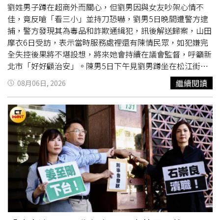
案件累計投資金額已超過1862億元。交通建設方面，捷運
劉姓男子蹲在超商外而關心，但劉男因與女友吵架心情不
綠線持續朝年底北段7站提前通車目標推進，綠線延伸中
佳，竟反嗆「看三小」並持刀恐嚇，劉男5日晚間遭警方逮
壢、三鶯線延伸八德及棕線等重大建設同步規劃。公共運輸
捕，警方發現其為毒品和詐欺通緝犯，訊後解送歸案，山田
方面，新桃園幹線公車已新增7條路線，「桃小巴」預計年
摩衣6日受訪，表示當時服務處裡還有陳情民眾，如犯嫌完
底突破120條，強化偏鄉及社區交通服務。張善政表示，市
全失控後果將不堪設想，將來她會持續在議會監督，呼籲新
府近年也積極推動智慧治理，包括率先制定《桃園市火災預
北市「好好顧治安」。陳男5日下午見劉男蹲坐在松江街超
防自治條例》，推動中央修法將倉儲危險物納入管理；透過
商外而趨前關心，但劉剛與蔡姓女友發生爭執心情極差，加
繼續閱讀
08月06日, 2026
「靜桃專案」導入AI科技改善噪音問題，相關陳情案件較高
上喝保利達後情緒失控，竟怒嗆「看三小」，更拿出身上的
峰減少約42％，夜間環境噪音降低約6分貝；AI智慧號誌則
折疊刀揮舞恐嚇，蔡女見狀連忙將劉拉離現場，陳男則心生
使92處路口平均延滯時間下降16.6％。他最後指出，桃園持
畏懼、報警求助。海山警分局江翠派出所獲報後，調閱路口
續推動水資源循環利用、AI環境污染辨識等創新措施，並獲
與周邊監視器畫面過濾動線，迅速掌握劉男的真實身份與落
得國際智慧城市獎項肯定。今年也將透過地景藝術節、珍珠
腳處，於當晚9時許在劉男新莊住處將其逮捕，並發現他因
海岸國際音樂節及台灣設計展等大型活動，結合體育建設與
詐欺和毒品罪遭南投和新北地檢署通緝，訊後解送歸案，全
城市行銷，持續提升桃園整體競爭力與城市形象。
案依法送辦。山田摩衣6日表示，她沒想到服務處同仁對民
眾關心的眼神，反遭犯嫌認為是在挑釁，而當時服務處內還
有非常多陳情民眾，如犯嫌沒被阻止、完全失控的話，後果
將不堪設想。山田摩衣強調，她服務處附近也許多學校，包
括
國中小
學，如一般民眾與孩童遇上此狀況恐無法處理，她
感謝警察局迅速破案，而毒品防治與人民生命安全息息相