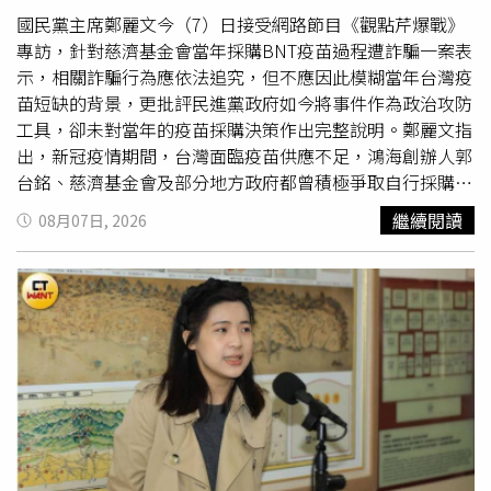
德國媒體報導指出，這次水位創新低的情形，在河床下的許
國民黨主席鄭麗文今（7）日接受網路節目《觀點芹爆戰》
多歷史遺跡也意外重見天日，包括二戰時期納粹德軍的軍艦
專訪，針對慈濟基金會當年採購BNT疫苗過程遭詐騙一案表
遺骸、過去萊茵河捕鰻漁船、冰河時期的猛獁象骨骸和數百
示，相關詐騙行為應依法追究，但不應因此模糊當年台灣疫
年前記錄旱災與飢荒的飢餓石。
苗短缺的背景，更批評民進黨政府如今將事件作為政治攻防
工具，卻未對當年的疫苗採購決策作出完整說明。鄭麗文指
出，新冠疫情期間，台灣面臨疫苗供應不足，鴻海創辦人郭
台銘、慈濟基金會及部分地方政府都曾積極爭取自行採購疫
苗，過程中卻一度遭遇中央政府阻礙。她質疑，政府既有預
繼續閱讀
08月07日, 2026
算卻未能及時取得疫苗，最後仍須仰賴民間企業與慈善團體
協助採購。她表示，慈濟雖然在採購過程中遭不肖人士詐
騙，但最終仍完成500萬劑BNT疫苗採購，連同鴻海與台積
電共同採購的疫苗，合計取得1500萬劑，緩解當時
國內
疫
苗不足的情況。鄭麗文並將矛頭指向前行政院長蘇貞昌及前
衛福部長陳時中，批評中央政府當時多次拒絕地方政府及民
間團體自行採購疫苗，後續又因高端疫苗政策引發不少社會
爭議。她表示，國民黨立法院黨團當年也曾赴總統府前陳
情，呼籲政府加速採購疫苗，但未獲積極回應。針對陳時中
近日提及當年疫苗掮客問題，鄭麗文質疑，若政府當時已掌