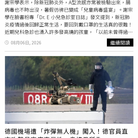
金額將超越去年底通過、創下歷史紀錄的對台軍售案。當
謝宗學表示，除新冠肺炎外，A型流感亦常被檢驗出來，腸
時，北京對此表達強烈譴責，並在不久後於台灣周邊展開為
病毒也不時出沒，暑假彷彿已變成「兒童病毒盛宴」。謝宗
期2天的軍事演習。中國大陸外交部截至目前尚未對麥考爾
學在臉書粉專「Dr. E 小兒急診室日誌」發文提到，新冠肺
的說法作出回應。不過，上海復旦大學國際問題研究院院長
炎疫情過後回歸正常生活，要回到戴口罩的生活真的很難！
吳心伯分析，麥考爾此番言論背後的主要意圖，大多是出於
近期兒科急診也湧入許多發高燒的孩童，「以前未曾得過新
美國
國內
政治考量。他指出，重新炒熱對台軍售議題，反映
冠肺炎，即使沒有任何除發燒以外的症狀，檢驗報告一樣顯
繼續閱讀
08月06日, 2026
出國會及政府內部的對中強硬派所施加的壓力。這些人士認
示新冠肺炎陽性。」謝宗學表示除了新冠肺炎外，A型流感
為，川普目前深陷伊朗問題，同時共和黨內部不滿情緒升
亦常被檢驗出來，腸病毒也不時出沒，這個暑假彷彿變成
高，可能危及即將到來的期中選舉。吳心伯指出：「至於川
「兒童病毒盛宴」。他也指出新冠肺炎疫情打亂了病毒季節
普政府，目前正同時面臨
國內
外各種困境。因此，為了穩定
性週期，原本在冬天盛行的流感和新冠肺炎，現在夏天依然
共和黨內部情勢，尤其是爭取對中鷹派的支持，恐需要再次
可以造成流行，已經沒有明顯的季節區隔。謝宗學提醒民
打出『台灣牌』。」香港大學當代中國與世界研究中心資深
眾，前往人流擁擠、通風不良的地方時建議戴上口罩，「新
研究員張馳則表示，麥考爾此行的目的，是同時向北京與台
冠肺炎和流感發生嚴重併發症的機率還是比普通感冒高很
北「試探水溫」，考量到麥考爾與台灣關係密切，他的相關
多，特別是流感，即使有使用抗病毒藥物，依然可能出現嚴
發言「並不令人意外」，但整體措辭仍展現出「明顯的謹慎
重併發症。」此外，由於下一季度的流感疫苗10月才會開
與外交技巧」，並未透露任何即將採取具體行動或達成成果
打，謝宗學提到去年接種的流感疫苗效果已經大幅衰減，此
的訊號。張馳稱：「這一切都凸顯出核心問題：當川普試圖
時只有預防染病，才是避免病毒危害健康的最佳方法！「所
在美中關係中建立『建設性戰略穩定關係』時，他將如何處
以再次戴上口罩吧！只要有當年疫情時的堅持，不管是新冠
德國機場遭「炸彈無人機」闖入！德官員直
理台灣問題？川普早期在台灣議題上確實學到了1個深刻的
肺炎還是流感，流行將很快受到控制。」