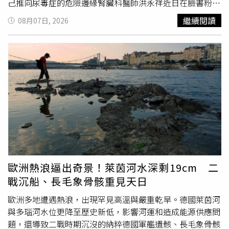
己推向尿毒症的危險邊緣腎臟科醫師洪永祥近日在臉書粉專
發文表示，門診有遇到一名患者的女兒求助，指稱患者腎功
繼續閱讀
08月07日, 2026
能持續下降，血壓和血糖也失控，她觀察父親有吃藥，卻總
是剩下很多藥物。追問後才得知，患者認為吃太多西藥，體
內會累積毒素，才自行決定每天從5顆藥裡面挑1、2顆服
用。洪醫師進一步透露，該名患者因長期血壓和血糖控制不
佳，導致腎功能在幾個月內直線下滑，最後親手把自己慢慢
推向洗腎這一步。針對臨床常見的錯誤服藥行為，洪醫師整
理出長輩排斥西藥的「五大迷思話語」。第一名的誤解就是
「西藥吃多會累積毒素，最後一定要洗腎」，他解釋
國內
導
致洗腎的前兩大元兇其實是血糖與血壓控制不良，依醫囑規
律服藥才是保腎關鍵。排名第二與第三的則是「草藥食補比
西藥安全」及「他人吃藥吃到洗腎」，忽視天然物可能帶來
的高磷高鉀負擔，且將疾病控制不佳倒果為因，歸咎於藥物
歐洲熱浪逼出奇景！萊茵河水深剩19cm 二
此外，名列第四與第五的迷思則為「西藥是化學毒物越吃越
戰沉船、長毛象骨骸重見天日
虛」以及「沒身體不適無須吃藥」。洪醫師特別指出，高血
壓與早期腎臟病皆屬於無明顯警訊的「沉默殺手」，若等到
歐洲多地遭遇熱浪，出現罕見高溫與嚴重乾旱。德國萊茵河
出現全身水腫或呼吸喘促時，腎臟功能多半已嚴重受損。至
與多瑙河水位更降至歷史新低，影響河運和造成能源供應問
於讓體質衰弱的真正主因，乃是長期高血糖與高血壓對各器
題，還導致二戰時期沉沒的納粹德國軍艦遺骸、長毛象骨骸