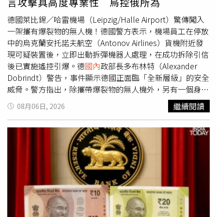
言攻擊具高度專業性 烏控俄所為
教訓……但他是否真正完全理解這個問題，仍令人懷疑。」
據悉，川普與習近平今年5月在北京舉行峰會時，同意以
德國萊比錫／哈雷機場（Leipzig/Halle Airport）驚傳闖入
「建設性戰略穩定關係」作為美中新雙邊關係架構的定義。
一架攜有爆裂物的無人機！德國警方表示，機場員工在停放
在那場峰會中，習近平將台灣問題形容為美中關係中「最關
中的烏克蘭安托諾夫航空（Antonov Airlines）貨機附近發
鍵的問題」，敦促美方以「極其謹慎」的態度處理，並警告
現可疑裝置後，立即出動拆彈機器人處理，在成功拆除引信
若處理不當，兩國將發生「碰撞甚至衝突」，將整個中美關
後已實施遙控引爆。德
國內
政部長多布林特（Alexander
係「推向十分危險的境地」。川普表示，他與習近平在訪中
Dobrindt）警告，事件顯示德國正面臨「全新層級」的安全
期間「就台灣問題談了很多」，不過白宮公布的官方會談聲
威脅。警方指出，除攜帶爆裂物的無人機外，另有一個身分
明並未提及此議題。川普今年5月接受《福斯新聞》訪問時
未明的物體撞上一架貨機，該機最後在漢諾威（Hanover）
繼續閱讀
08月06日, 2026
表示，美國不會為台灣而發動戰爭，但他對未來是否持續對
安全降落，僅造成輕微損傷。事件發生後，萊比錫／哈雷機
台軍售釋出了互相矛盾的訊號。對此，總部設在比利時布魯
場北跑道於當地時間凌晨1時55分恢復運作，但南跑道仍持
塞爾的非營利及非政府組織「國際危機組織」
續關閉。萊比錫／哈雷機場除了是德國軍方及北約盟軍運輸
（International Crisis Group）東北亞資深分析師William
軍事物資的重要據點外，也是烏克蘭安托諾夫航空的基地，
Yang認為，在習近平預定訪美前，川普不太可能將軍售案提
同時為國際物流公司DHL的重要貨運樞紐，因此戰略地位十
交國會，因為他更可能優先確保峰會順利舉行，「川普已經
分重要。近幾個月來，德國多處軍事基地、機場、能源設
明確表示，在美中關係方面，維持與習近平友好且可運作的
施、港口及物流中心頻繁出現未經授權的無人機活動。警方
工作關係，是他的優先事項之一。」William Yang補充，若
曾警告，部分事件可能涉及俄羅斯，但俄方一再否認相關指
在習近平訪美前提出軍售預算，可能導致峰會延後，甚至取
控。多布林特表示，目前跡象顯示事件並非業餘人士所為，
消，「如果川普政府認為可以藉由對台軍售向北京施壓，那
而是具有高度專業性的「混合式威脅」，調查方向也不排除