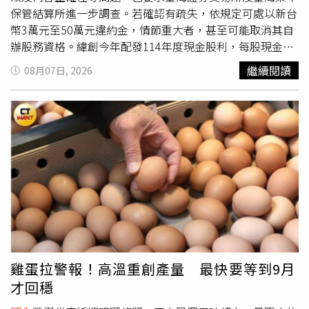
息更是另一大驚喜。現場瀰漫著由「阿原」特別打造的專屬
效防範感染。疾管署也提醒，民眾如出現疑似症狀，請儘速
保管結算所進一步調查。若確認有疏失，依規定可處以新台
花蓮香，靈感取自立霧溪，蘊含檜木、紫羅蘭與迷迭香，讓
就醫並告知飲食史；醫療院所如發現疑似個案，請於24小時
幣3萬元至50萬元違約金，情節重大者，甚至可能取消其自
每一次呼吸都像漫步於雲霧繚繞的山谷，從嗅覺直接啟動修
內通報。相關資訊可至疾病管制署全球資訊網查詢，或撥打
辦股務資格。緯創今年配發114年度現金股利，每股現金股
復力。只要掃描 QR Code 加入阿原官方 LINE 好友，再加
免費防疫專線1922（或0800-001922）洽詢。
利調整為5.50062263元，總發放金額約174.92億元。公司
繼續閱讀
08月07日, 2026
碼送專屬香氛卡與旅用皂等驚喜好康。「花蓮‧療癒之境」
原訂於7月31日發放現金股利，但因股務作業系統發生異
展區規劃五力闖關體驗，結合山海意象、健康互動裝置、在
常，於前一日晚間發布重大訊息指出，負責股務系統的三商
地食養及自然香氛，吸引大批民眾排隊參與。(圖片提供／
電腦作業出現疏失，導致部分資料錯誤，因此將股利發放日
花蓮縣政府)名家沙龍與週末派對接力，天天壓軸抽山嵐號
期延至8月3日。然而，公司隨後再度公告，由於部分銀行撥
展期連續三天登場的「名家沙龍」場場精彩，邀請花蓮縣政
款及止付流程仍需配合作業，因此股利發放日期再次順延至
府衛生局長朱家祥、熟齡網紅「金剛老爹」、知名專欄作家
8月6日，連續兩次延期也引起投資人高度關注，部分股東認
劉維公、高山森林基地創辦人馬中原等多位重量級講者，從
為此舉已影響資金安排。金管會證期局於例行記者會中表
健康旅遊到自然療癒，持續帶領大家探索樂活新玩法。週末
示，經查緯創已於今天完成所有現金股利發放作業，同時將
的舞台同樣活力滿滿：8月8日（第二天）由派對有氧雅盈老
依延遲天數計算利息補償金，另行匯撥給受到影響的股東，
師帶領「樂齡帶動唱拍拍打打歡樂派對」，邀請長輩一起動
實際補償金額將另行通知。證期局指出，過去上市櫃公司股
手動腳感受健康活力；8月9日（第三天）則由活躍於花蓮的
利延後發放，多半是因假日或颱風等不可抗力因素所致，因
「藝舞蓉舞蹈團（Makakiting）」接力，帶來熱情的原住民
企業內部系統問題造成股利延期，且連續兩度延後的案例相
雞蛋拉警報！高溫重創產量 最快要等到9月
舞蹈，展現阿美族語中牽手相連的文化魅力。最令人期待
當罕見。近年來未曾發生類似情形，因此此案也成為上市櫃
才回穩
的，是連續三天滿滿的好康回饋。參與現場「有獎徵答」與
公司首宗因內部作業因素導致股利延遲發放的案例。證期局