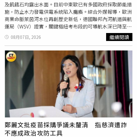
官進行的慢性破壞，而非經臨床研究調配的專業處方藥物。
及飢餓石均露出水面。目前中東歐已有多國政府採取節能措
洪醫師提醒，網路流言與對西藥的深層偏見是破壞腎功能的
施，防止水力發電供電系統陷入癱瘓。綜合外媒報導，歐洲
最大隱形殺手。面對家中患有慢性病或腎功能不佳的長輩，
商業命脈萊茵河水位再創歷史新低，德國聯邦內河航道與航
家屬應多加關心其日常服藥狀況，切勿任由患者自行憑感覺
運局（WSV）證實，關鍵樞紐考布段的可導航水深已降至19
挑藥或尋求偏方。唯有建立正確的用藥觀念、遵循專業醫囑
公分，嚴重衝擊這條串聯歐洲工業大國的黃金水道。水位過
繼續閱讀
08月07日, 2026
並定期追蹤檢查，才能為腎臟健康築起最堅實的防護罩。
低導致內河貨運運能大幅縮減，航運成本呈現爆發式成長，
讓本已脆弱的德國工業供應鏈雪上加霜。位於科布林茲附近
的考布（Kaub）隘口6日測得的可導航水深僅19公分，打破
2018年創下的25公分歷史最低紀錄。德
國內
河航運業者
HGK Shipping發言人指出，在極端水情下，航行船隻的載
重能力遭嚴格限制，目前僅能維持正常運量的兩成左右，部
分大型雙體組合推駁船甚至已無法在萊茵河南段順利航行，
整體內河航運陷入前所未有的困局。據了解，萊茵河負責德
國約80%的內陸水運，每年運送多達2.85億噸貨物。作為穀
物、礦石、煤炭及汽油等石油產品的重要運輸動脈，萊茵河
航運受阻直接衝擊德國基本能源與工業原料供應。面對這場
持續惡化的水情危機，德國交通部長已於6日召開緊急會
鄭麗文批疫苗採購爭議未釐清 指慈濟遭詐
議，研商能為航運業與受影響工業界提供的短期救濟方案，
不應成政治攻防工具
期盼能減緩物流瓶頸對國家經濟造成的二次傷害。另外，有