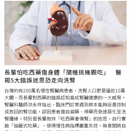
長輩怕吃西藥傷身體「隨機挑幾顆吃」 醫
揭5大錯誤迷思恐走向洗腎
台灣約有200萬名慢性腎臟病患者，洗腎人口更是逼近10萬
大關，而長輩對西藥的錯誤認知竟成腎臟健康的一大威脅。
腎臟科醫師洪永祥指出，臨床門診常遇到原本能夠妥善控制
或救回的腎功能，卻因患者擅自減藥、停藥而急速惡化至洗
腎邊緣。特別是長輩抱持「吃西藥會傷腎」的迷思，自行實
施「抽籤式吃藥」，使得慢性病指標嚴重失控，無意間將自