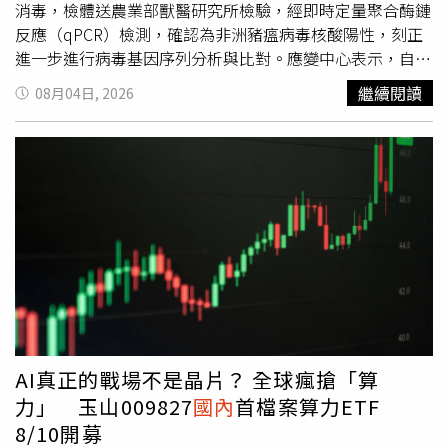
銀行最大的優勢，除了專業，還有距離客戶更近的貼心服
消毒，檢體送農業部獸醫研究所檢驗，經即時定量聚合酶鏈
務。我們看到的不只是信用評分，而是一個家庭未來幾年的
反應（qPCR）檢測，確認為非洲豬瘟病毒核酸陽性，刻正
生活安排；不只是幾張財力文件，而是一位客戶努力打拚的
進一步進行病毒基因序列分析與比對。應變中心表示，自
人生歷程。」也正因為如此，陽信銀行長年深耕地方商圈、
107年起迄今，
國內
海漂豬檢出非洲豬瘟病毒核酸陽性案例
繼續閱讀
08月04日, 2026
中小企業及社區客戶，累積出有別於大型銀行的服務文化。
累計22例，114年發生2例，本案例為今年第2例，顯示海漂
陽信銀行消費金融部張經理表示：「在地銀行最大的優勢，
豬隨海流漂抵岸際的風險仍持續存在，岸際巡查、即時通報
除了專業，還有距離客戶更近的貼心服務」。（圖／方萬民
及邊境檢疫均不可鬆懈。為因應本次海漂豬檢出非洲豬瘟病
攝）理解收入，也理解人生這樣的理念，對許多自營商而
毒核酸陽性，金門防疫所依標準程序，將發現地點半徑10公
言，感受尤其深刻。前面提到的林先生，每月收入並非固定
里內共21場養豬場列為管制健康訪視對象，於今日已完成所
薪轉，而是依照不同設計案件分階段請款。雖然整體營運穩
有豬場健康訪視工作，確認全部豬隻健康均良好。針對邊境
定，但若只從薪資單判斷，並不足以完整反映他的財務能
檢疫，防檢署已責成高雄分署金門檢疫站持續加強金門機
力。在申辦車貸過程中，陽信銀行除了檢視相關財力證明，
場、港口及小三通旅運中心查驗，入境旅客行李落實
也進一步了解林先生工作室的營運狀況、案件來源與現金流
100％X光檢查，並搭配檢疫犬組及人工查驗；同時加強金
安排，再依據實際需求建議合適的貸款年限及每月還款金
門返臺旅客行李檢查，嚴防未經檢疫之豬肉及其製品輸往臺
額。「貸款順利核准固然重要，更重要的是，每個月還款都
灣本島及其他離島。防檢署並持續與海巡、海關、航警及航
不會影響公司的正常營運。」林先生說。另一位在科技公司
空站等邊境管制機關合作，加強高風險旅客、國際郵包、海
AI真正的戰場不是晶片？ 全球瘋搶「算
工作的陳小姐，也有類似感受。迎接第二個孩子出生後，夫
運快遞及走私案件查緝，落實岸際巡查與疑似海漂動物即時
力」 玉山009827
國內
首檔案算力ETF
妻決定把原本的小型房車換成家庭休旅車。雖然雙薪收入穩
通報。防檢署各分署亦將依轄區風險，持續強化旅客行李安
8/10開募
定，但房貸、教育基金與家庭生活支出同樣不能忽略。在陽
檢、X光判讀、人工查驗及檢疫宣導，嚴守國境防線。應變