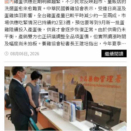
闖關集章，不僅能拿限量好禮，每日還將壓軸抽出一組（2
說明，依相關規定，上市櫃公司須於除息基準日後3個月內
國內
雞蛋供應近期明顯趨緊，不少民眾反映超市、量販店的
人）價值約 7,800 元的「山嵐號」觀光列車車票，一人中獎
完成現金股利發放。由於緯創已在法定期限內完成發放，因
洗選蛋愈來愈難買。中華民國養雞協會表示，受連日高溫及
兩人同行。趁著週末展期，快帶全家大小來世貿一館
此並未違反相關規範。不過，仍有股東反映，公司兩度發布
蛋雞換羽影響，全台雞蛋產量已較平時減少約一至兩成，市
D208「花蓮‧療癒之境」充飽身心電量，預約下一趟迷人
重大訊息時，公告時間可能不夠即時，且公告內容恐有錯
場供應吃緊情況已持續約2至3週，預估要等到9月新一批蛋
的花蓮慢活之旅！
誤，進而影響投資人資金規劃與市場資訊判斷。對此，金管
雞陸續投入產蛋後，供貨才會逐步恢復正常。由於供需仍未
會已要求證交所及集保所調查緯創重大訊息的發布時點是否
平衡，產銷雙方也正研議調整全品項蛋價，但實際調漲時間
符合規定，以及公告內容是否存在不實或錯誤情形。若查證
及幅度尚未拍板。養雞協會秘書長王建培指出，今年夏季高
屬實，將依規定處以新台幣3萬元至50萬元違約金。由於此
溫持續，加上蛋雞進入換羽期，導致產蛋率下降，整體雞蛋
繼續閱讀
08月06日, 2026
次受影響股東約40萬人，主管機關也要求相關單位儘速完成
供應量比平常減少約10%至20%，近期市場缺蛋情形因此更
調查。此外，證期局表示，目前
國內
採自辦股務的上市櫃公
加明顯。目前各類雞蛋中，又以洗選蛋供應最為吃緊。王建
司數量不多，單一企業約4家，若連同企業集團計算約有10
培說明，洗選蛋須符合蛋殼完整、大小及品質等規格，才能
家。緯創即屬少數自辦股務企業之一。若此次調查結果顯示
進入洗選包裝程序，不符合標準者則改以散裝蛋販售。因此
公司在股務作業管理上確有重大疏失，主管機關將考慮收回
在產量下滑的情況下，符合洗選標準的雞蛋同步減少，使超
其自辦股務資格，並要求改由專業機構辦理相關股務作業。
市、量販店等通路缺貨情況比傳統市場更加明顯。他表示，
隨著新一批蛋雞陸續成熟投入產蛋，市場供應最快可望於9
月逐步回穩，但在此之前，雞蛋供應仍可能維持偏緊。面對
供需失衡，養雞協會已與產銷端討論調整全品項雞蛋價格，
希望反映市場供應現況及生產成本，不過目前尚未決定何時
調漲及實際漲幅。王建培指出，即使每盒雞蛋調漲3至5元，