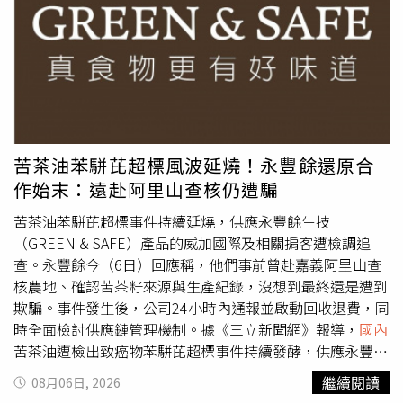
人。
47％。據悉，這項調查於7月5日至19日進行，共訪問749名
受訪者。分析人士指出，支持率下滑反映出印尼整體經濟數
據雖然仍維持不錯表現，但卻與民眾對經濟的實際感受存在
落差。物價、就業以及購買力等問題持續引發憂慮，也讓民
眾開始質疑普拉伯沃的施政。此前，「SMRC」執行董事德
尼（Deni Irvani）於7月29日發布調查結果時表示：「民眾
滿意度下降，與民眾對經濟、政治以及司法執法狀況正面觀
感的下滑密切相關。」民調支持率的下滑，不僅影響普拉伯
苦茶油苯駢芘超標風波延燒！永豐餘還原合
沃在
國內
的人氣，也具有更廣泛的政治意義。普拉伯沃於
作始末：遠赴阿里山查核仍遭騙
2024年10月就任總統時，承諾將加速經濟成長、強化國家
主權，並帶領這個東南亞最大經濟體，推動多項大型社會福
苦茶油苯駢芘超標事件持續延燒，供應永豐餘生技
利計畫。調查也顯示，若今天舉行總統大選，普拉伯沃將落
（GREEN & SAFE）產品的威加國際及相關掮客遭檢調追
後於西爪哇省（West Java）省長德迪。僅有14.5％受訪者
查。永豐餘今（6日）回應稱，他們事前曾赴嘉義阿里山查
表示會投票支持普拉伯沃，相較之下，有35％受訪者表示將
核農地、確認苦茶籽來源與生產紀錄，沒想到最終還是遭到
支持德迪。報導指出，造成民眾不滿的重要原因之一，包括
欺騙。事件發生後，公司24小時內通報並啟動回收退費，同
普拉伯沃主打的免費營養午餐計畫。這項總經費達127億美
時全面檢討供應鏈管理機制。據《三立新聞網》報導，
國內
元的計畫，目標是替超過8200萬名學生、幼童、孕婦及哺
苦茶油遭檢出致癌物苯駢芘超標事件持續發酵，供應永豐餘
乳中的母親提供免費營養午餐，以改善兒童發育遲緩及營養
生技苦茶油的威加國際，以及居中協助購買中國大陸苦茶籽
繼續閱讀
08月06日, 2026
不良問題。然而，超過61％受訪者對該計畫的執行方式表達
的掮客陳沅農，目前均遭檢調追查，並朝詐欺、虛偽標記等