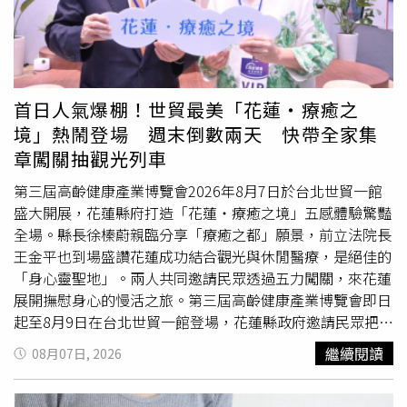
談採購500萬劑BNT疫苗，但最終並未完成簽約，也沒有因
此取得疫苗。她認為，慈濟依法追回遭詐款項，以及司法機
關追究相關不法行為，都是必要之舉，但不應因此否定當年
民間團體最終成功採購1500萬劑BNT疫苗，並實際補充
國
內
疫苗需求的事實。徐巧芯批評，民進黨現在將疫苗詐騙案
首日人氣爆棚！世貿最美「花蓮‧療癒之
與過去的政治爭議重新拼接，無法取代政府當時疫苗採購過
境」熱鬧登場 週末倒數兩天 快帶全家集
程仍有待說明的問題。她要求執政黨回應，政府自購BNT為
章闖關抽觀光列車
何未能完成簽約，以及為何疫情期間需要民間團體另外籌措
資源採購疫苗。她最後表示，疫情期間民眾等待疫苗的經歷
第三屆高齡健康產業博覽會2026年8月7日於台北世貿一館
仍是社會記憶，政府應檢討當時政策執行與溝通過程，而不
盛大開展，花蓮縣府打造「花蓮‧療癒之境」五感體驗驚豔
是藉由如今的司法案件，重新改寫當年的疫苗採購爭議。
全場。縣長徐榛蔚親臨分享「療癒之都」願景，前立法院長
王金平也到場盛讚花蓮成功結合觀光與休閒醫療，是絕佳的
「身心靈聖地」。兩人共同邀請民眾透過五力闖關，來花蓮
展開撫慰身心的慢活之旅。第三屆高齡健康產業博覽會即日
起至8月9日在台北世貿一館登場，花蓮縣政府邀請民眾把握
週末最後兩天，前往「花蓮‧療癒之境」集章闖關、抽山嵐
繼續閱讀
08月07日, 2026
號觀光列車車票。(圖片提供／花蓮縣政府)跨界樂聲揭開序
幕，徐榛蔚勾勒「療癒之都」願景本次由花蓮縣政府精心打