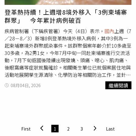
多元產品，貸款期間最長可達84期，並清楚揭露貸款利率、
態系的爆發商機。009827布局版圖一路從地面延伸至太
總費用年百分率（APR）、相關手續費及提前清償規定，協
空：AI科技涵蓋半導體、雲端運算及AI軟體；AI基礎建設納
登革熱持續！上週增8境外移入「3例柬埔寨
助消費者在申辦前充分了解整體成本，而不是只比較表面的
入資料中心、電力公用事業、替代能源、工業電氣與發電設
群聚」 今年累計病例破百
利率數字。另一方面，陽信銀行也與
國內
眾多汽車經銷體系
備；太空衛星則掌握設備與服務。這不是押一檔熱門股，而
建立長期合作關係，從案件受理、文件準備到交車流程，都
是一次包辦AI運作不可或缺的整條算力命脈。這場算力大
疾病管制署（下稱疾管署）今天（4日）表示，
國內
上週（7
累積豐富經驗，讓效率與服務兼顧。張經理表示：「我們一
戰，也早已被全球科技領袖點名。OpenAI執行長山姆．奧
／28－8／3）新增8例登革熱境外移入病例，其中3例為一
直相信，車貸不是一筆交易，而是一段關係的開始。客戶今
特曼指出，未來算力將成為全球最昂貴、最重要的資源之
起柬埔寨境外群聚感染事件。該群聚個案年齡介於10多歲至
天因為買車與陽信建立往來，未來可能還有房貸、理財、企
一；NVIDIA執行長黃仁勳更直言，AI已從技術展示走向實際
30多歲，為2男1女，今年7月中旬一同赴柬埔寨進行交流活
業融資等不同需求，因此我們希望建立的是長期信任，而不
獲利，「算力就是營收，算力就是利潤」，企業擁有的算力
動，7月下旬返國後陸續出現發燒、頭痛、噁心、肌肉痛、
是一次性的貸款服務。」即使同樣屬於銀行系統，從地方金
愈多、運算效率愈高，就能產出更多可創造收益的Token，
後眼窩痛等症狀就醫確診。相關衛生單位已就個案居住地與
融轉型的陽信銀行，也較一般大型銀行更懂得服務客戶。張
也讓算力由科技規格正式升級為企業成長與營收競爭的核
活動地展開孳生源清除、化學防治等相關防治工作，並針對
經理舉例，曾有一位要辦理車貸的客戶，每天都要忙到很晚
心；SpaceX執行長伊隆．馬斯克則持續看好太空運算發
同團成員健康追蹤。本案預計監測至8月6日。疾管署監測資
繼續閱讀
08月04日, 2026
才能回家，陽信的車貸專員也會配合時間到客戶家中辦理對
展，認為未來太空算力規模有機會超越地面。這股席捲全球
料顯示，今年截至8月3日，累計111例登革熱確定病例，其
保。「別人眼中不可思議的服務，正是陽信同仁認為理所當
的算力浪潮，也已率先反映在指數表現上。009827追蹤的
中7例為本土病例，居住地均為高雄市；另104例境外移
然的日常。」陽信銀行堅持保留實體分行的專人服務，希望
「NYSE TIP未來全球算力及太空基礎建設指數」，自2020
入，均自東南亞及南亞國家移入，以印尼（24例）為多，其
讓每一位客戶都能找到值得信賴的金融夥伴。（圖／黃耀徵
年底至2026年5月底累積含息報酬率高達244.9%，大幅超
次為越南（23例）及馬爾地夫（15例）等9個國家，今年累
攝）金融服務，最後仍須回到「人」金融科技讓貸款流程愈
越同期Nasdaq指數的145.4%與MSCI全球指數的95.4%；年
計病例數低於2025年同期（130例）。全球疫情方面，今年
來愈快速，線上申辦、數位審核已成為趨勢。但科技可以縮
化報酬率達25.7%，展現亮眼的成長動能報酬。隨著全球科
截至6月全球累計報告158萬餘例病例，主要分布於美洲，
First
1
2
3
Last
短等待時間，卻無法取代人與人之間建立的信任。陽信銀行
技巨頭持續擴大AI基礎建設投資，算力正從科技產業的幕後
以巴西、哥倫比亞、玻利維亞等國病例數為多；亞洲鄰近國