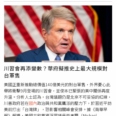
不滿。此外，印尼憲法法院（Constitutional Court）也裁
罪嫌方向偵辦。永豐餘生技今進一步說明事件始末，還原當
定，自2028年起，教育預算不得再用於支應學校免費營養
初與供應鏈合作的過程。公司表示，當初除了透過合作廠商
午餐計畫。在整體經濟方面，接近半數受訪者認為印尼目前
介紹外，也曾親自前往嘉義阿里山地區實地勘查農地，確認
經濟狀況「不好」，另有42.8％認為普拉伯沃執政下的政治
苦茶籽的品種、種植環境與產量，並查閱小農長期公開分享
環境表現負面。此外，近38％受訪者認為，在普拉伯沃領導
的榨油紀錄、相關影像及獲獎資料，在完成多項確認程序後
下，司法執法表現不佳。對此，印尼國務秘書部長普拉塞蒂
才決定合作，沒想到最終仍遭到欺騙。永豐餘生技指出，事
約（Prasetyo Hadi）則表示，政府仍然「有信心」各項政
件發生後，公司在收到檢驗報告的24小時內，便主動向台北
策最終將使人民受益。根據印尼最具影響力的全國性日報
市衛生局通報，並同步啟動產品自主下架與回收作業。針對
《羅盤報》（Kompas）的報導，普拉塞蒂約於7月30日向
購買該批苦茶油的消費者，不論產品是否已開封、剩餘數量
媒體表示：「首先，我們從一開始就一直強調，我們的工作
多少，公司皆提供全額退費。由於多數消費者為會員，公司
不是為了追求民調上的『勝利』。我們相信，人民終將從我
也透過會員App發放與退款金額等值的購物金，希望降低此
川習會再添變數？華府擬推史上最大規模對
們推動的一切政策中受益，而這些政策都符合我們競選時的
次事件對消費者造成的不便。面對外界質疑，為何在經過查
台軍售
承諾，目的就是讓印尼成為1個持續進步、繁榮，並在糧
核後仍未能發現問題，永豐餘生技說明，當初合作對象是由
食、能源、工業化以及自然資源等各個領域都能自立自強的
威加國際介紹的嘉義阿里山在地農民，公司隨後安排人員前
美國正重新推動總價值140億美元的對台軍售，外界憂心此
國家。」印尼政府傳播機構負責人穆罕默德（Muhammad
往現場確認，包括農地實際位置、面積、苦茶籽品種以及栽
舉將衝擊9月登場的川習會，並使本已緊張的美中關係再度
Qodari）則於7月31日發布聲明稱，政府「持續檢討與評
種條件，也進一步估算該農地每年可生產的苦茶籽數量，以
升溫。分析人士認為，台灣議題仍是北京不可妥協的紅線，
估」各項施政計畫，希望改善民眾觀感，「在民主制度下，
及預計可製成的苦茶油產量，評估後才決定展開合作。除了
川普政府若在
國內
政治與共和黨鷹派的壓力下，於習近平訪
民意調查是非常重要的參考依據。如果研究能夠更加細緻，
現場查核外，永豐餘生技表示，公司也曾向當地了解對方背
美前打出「台灣牌」，恐影響相關峰會安排。據《南華早
將更具參考價值，也能提供更清楚的論證。我認為，這不僅
景，確認其確實具有在地農民身分，且過去曾獲得烏龍茶金
報》報導，美國共和黨資深眾議員麥考爾（Michael