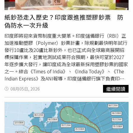
麼他們可能誤判了情勢。在北京眼中，台灣問題根本沒有談
涉及外國勢力。烏克蘭駐德國大使馬基耶夫（Oleksii
判空間。」香港大學的張馳也強調，如果目前「來之不易的
Makeiev）則直言：「除了俄羅斯之外，還會是誰？」不
紙鈔恐走入歷史？印度跟進推塑膠鈔票 防
發展動能」再次遭到破壞，沒有人能保證雙邊關係仍能維持
過，俄羅斯截至目前為止尚未回應相關指控。值得注意的
偽防水一次升級
目前水準。報導補充，美中雙方正為9月在華盛頓
是，萊比錫／哈雷機場過去也曾發生疑似破壞事件。2024
（Washington）舉行的新一輪川習會鋪路。根據《南華早
年7月，一件準備裝載至DHL貨機的包裹在地面突然起火，
印度即將迎來貨幣制度重大變革。印度儲備銀行（RBI）正
報》先前的報導，美國聯邦參議員戴恩斯（Steve Daines）
調查發現包裹內藏有利用電子計時器引爆的爆裂裝置，德國
加速推動塑膠（Polymer）鈔票計畫，除規劃最快明年試行
預計將再次訪問中國，並在習近平訪美前展開新一輪會談，
當局當時懷疑事件可能與莫斯科有關，但俄方否認涉案。
發行10盧比及20盧比新鈔外，也已正式向全球廠商展開招
協助敲定川習會議程、縮小雙方分歧。上個月，大陸外交部
標採購作業，若實地測試成果符合預期，最快可望於2027
長王毅也在菲律賓首都馬尼拉（Manila）與美國國務卿盧比
年逐步擴大發行，讓印度成為全球最新採用塑膠鈔票的國家
歐（Marco Rubio）討論了習近平訪美相關事宜。當時被問
之一。綜合《Times of India》、《India Today》、《The
及對台軍售案時，盧比歐表示，相關方案仍在美國政府內部
Indian Express》及ANI報導，印度儲備銀行旗下負責印製
審查，因為華府必須同時考量自身武器庫存。與此同時，大
鈔票的印度儲備銀行紙鈔印製公司（BRBNMPL），近日已
繼續閱讀
08月05日, 2026
陸外交部副部長馬朝旭亦於7月訪問美國2天，並與美方官員
發布全球徵求意向書（EOI），邀請具備相關技術的國際廠
會晤。外界普遍認為，此行是為習近平訪美預作準備。然
商參與首波試辦計畫，象徵印度塑膠鈔票計畫正式進入實質
而，美中之間的貿易緊張局勢仍持續升溫。北京於5日宣布
推動階段。根據規畫，首波試辦將以10盧比及20盧比兩種
祭出一系列反制裁措施，鎖定多家美國機構，同時進一步收
面額為主，預計採購約6萬8,000令（ream）雙向延伸聚丙
緊無人機供應鏈的出口限制。此舉是回應華府近期的一連串
烯（BOPP）塑膠基材，其中兩種面額各配置3萬4,000令，
對中制裁，包括以涉及新疆維吾爾自治區強迫勞動指控為
每令包含500張印鈔基材，後續將交由BRBNMPL及印度安