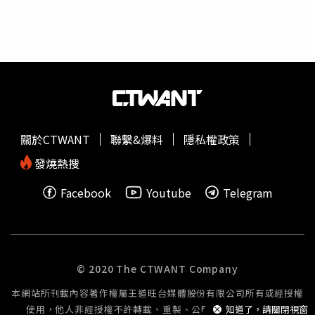
近年也持續推動數位金融，但仍堅持同時保留實體分行的專
支柱，躍升為下一波市場成長的核心引擎。※免責聲明：文
家斯里蘭卡、越南、馬來西亞、柬埔寨、寮國、孟加拉等國
人服務，希望讓效率與溫度並存，也讓每一位客戶在面對人
中所提之個股、基金內容僅供參考，並非投資建議，投資人
近期疫情上升，且疫情多高於去年同期。其中斯里蘭卡疫情
生重要決定時，都能找到值得信賴的金融夥伴。張經理認
應獨立判斷，審慎評估風險，自負盈虧。
嚴峻，今年迄今報告逾8.4萬例病例；柬埔寨疫情亦快速上
為，真正有價值的金融服務，不是把貸款做出去，而是幫助
升，今年迄今報告逾2.8萬例病例。疾管署說明，國際間登
客戶找到最適合自己的財務安排。「每家銀行的車貸利率都
革熱等蚊媒傳染病疫情持續，東南亞鄰近國家登革熱疫情上
差距不大，但每一筆貸款的背後，卻都有不同的人生故事；
升，境外感染風險提高，且依據氣象預測顯示，聖嬰現象未
而銀行存在的價值，就是陪伴這些故事，走得更長、更
來數月可能進一步增強，由於聖嬰現象利於登革熱傳播，又
遠。」從地方金融機構起步，到建立遍布全台的服務網絡，
適逢暑假旅遊旺季，呼籲民眾出國期間落實防蚊措施，返國
關於CTWANT
聯繫&爆料
隱私權政策
陽信銀行始終沒有改變的，是對人的重視。因為一輛車，承
後14天內如出現不適症狀儘速就醫，並告知醫師旅遊史，以
載的不只是移動。一筆車貸，承載的也不只是資金。它承載
利醫師判斷。疾管署提醒民眾，不論暑假出遊或是出國，從
發燒熱搜
的，是一家人的生活、一位創業者的夢想、一段人生即將展
事戶外活動時建議穿著淺色長袖衣褲，並使用政府機關核可
開的新旅程。陽信銀行希望陪伴的，不只是那輛車，更是車
Facebook
Youtube
Telegram
含敵避（DEET）、派卡瑞丁（Picaridin）或伊默克（IR-
上的每一個人。
3535）等有效成分之防蚊藥劑以降低蚊蟲叮咬風險。此
外，鄰近之東南亞／南亞登革熱疫情持續，交通部已協助請
旅遊業者加強提醒團員出國期間落實防蚊措施及返國後健康
追蹤，另亦於各航空站透過多元管道衛教宣導，呼籲民眾返
© 2020 The CTWANT Company
國入境時如有發燒、頭痛、後眼窩痛、肌肉關節痛等登革熱
本網站所刊載內容著作權屬王道旺台媒體股份有限公司所有或經授權
疑似症狀，請主動告知機場檢疫人員。也籲請醫療院所提高
使用，他人非經授權不許轉載、重製、公開播送或公開傳輸。
知道了，請關閉視窗
警覺，落實詢問TOCC(旅遊史、職業史、接觸史、群聚