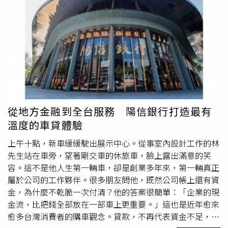
儲備銀行總裁馬爾霍特拉（Sanjay Malhotra）日前表示，塑
之下，白海豚颱風仍是近期天氣變化的關鍵。氣象署表示，
膠鈔票計畫目前仍在審慎評估階段，央行正檢視技術可行
白海豚持續朝琉球群島方向前進，預估本周末最接近台灣，
性、成本效益及整體使用優勢。若試辦計畫順利，最快可望
但實際距離及後續轉向時間仍有一定變數，未來幾天仍須持
於下一個會計年度開始讓塑膠鈔票投入流通；至於是否全面
續觀察最新路徑及強度變化，不排除最快周五發布海上颱風
推廣，仍須視實地測試結果再做最終決定。印度官方指出，
警報。至於第14號颱風鯨魚，目前位於鵝鑾鼻南南西方約
塑膠鈔票相較傳統紙鈔更耐磨、防水、防潮，也不易撕裂或
550公里海面，後續將逐步偏向東方移動，對台灣沒有直接
髒污，平均使用壽命可比紙鈔高出數倍，不僅可降低長期印
影響，也不會成為近期主要天氣系統。天氣方面，氣象署指
製與汰換成本，也能加入更多高階防偽技術，提高假鈔仿製
出，6日迎風面的北部及宜蘭仍有局部短暫陣雨機會，其餘
門檻。此外，塑膠材質不易吸附細菌及污垢，在衛生與環保
地區大致維持多雲到晴；午後受到熱對流發展影響，中南部
從地方金融到全台服務 陽信銀行打造最有
方面同樣具有優勢。塑膠鈔票最早由澳洲於1988年率先發
及各地山區容易出現局部雷陣雨，山區降雨較為明顯，局部
溫度的車貸體驗
行，目前全球已有超過50個國家採用，包括加拿大、英國、
地區有大雨發生機率。到了7日，隨著白海豚外圍雲系逐漸
紐西蘭等，都已將塑膠鈔票作為主要流通貨幣。印度若順利
接近，西半部降雨將開始增加，東北部也有局部降雨機會。
上午十點，新車緩緩駛出展示中心。從事室內設計工作的林
完成試辦並正式推廣，也將加入全球塑膠貨幣行列，為
國內
8日至10日期間，台灣可能受到颱風本體或外圍環流影響，
先生站在車旁，望著剛交車的休旅車，臉上露出滿意的笑
貨幣系統開啟新的發展階段。
北部及中部山區降雨最為持續，局部地區有大雨甚至豪雨發
容。這不是他人生第一輛車，卻是創業多年來，第一輛真正
生的可能，尤其北部山區累積雨量值得留意；其他地區也將
屬於公司的工作夥伴。很多朋友問他，既然公司帳上還有資
出現局部短暫陣雨，民眾應持續關注中央氣象署發布的最新
金，為什麼不乾脆一次付清？他的答案很簡單：「企業的現
颱風資訊及警報動態。日本氣象廳將熱帶性低氣壓TD16升
金流，比把錢全部放在一部車上更重要。」這也是近年愈來
格為昌鴻颱風，目前三個颱風同時活動，白海豚成為影響台
愈多台灣消費者的購車觀念。貸款，不再代表資金不足，而