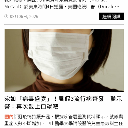
有助於政府持續改進與修正政策，也能讓社會大眾更充分理
質獎等相關肯定。同時，公司亦檢視對方長期在公開平台分
McCaul）於美東時間4日透露，美國總統川普（Donald
解民意調查的內容。」
享的榨油照片、影片及社群貼文，採收期間更要求提供現場
Trump）預計將於近期向美國國會提交1項總價值140億美
繼續閱讀
08月06日, 2026
採收影像，以確認苦茶籽來源與採收狀況。永豐餘生技強
元的對台軍售方案。這位來自德州的國會議員在第3度訪台
調，正因為前期投入大量查核程序，因此事件爆發後，公司
期間，出席了1場安全論壇，並接受總統賴清德頒發獎項。
內部同樣感到震驚，直言過去一直認為相關流程已經足夠完
他指出：「我有信心，總統很快就會向國會提出另1項軍售
整，不可能出問題。目前永豐餘生技表示，現階段仍以配合
方案，額外提供價值140億美元的重要軍事防衛裝備。」儘
檢調調查，以及處理消費者退費、產品回收等後續善後工作
管觀察人士普遍懷疑，在中國國家主席習近平訪問美國前，
為優先。不過，公司近期也已開始全面檢視此次事件，重新
這項軍售案是否來得及完成，但他們警告，台灣問題是中國
盤點現有供應鏈查核流程，希望找出可能存在的漏洞，並研
絕不退讓的紅線，任何新的軍售方案都可能破壞雙邊談判。
議未來是否增加更多防弊措施，以降低類似事件再次發生的
目前，這項軍售案仍在川普政府內部審查。川普今年5月對
風險。儘管此次事件起因於合作供應鏈出現問題，永豐餘生
中國進行具有重大意義的國是訪問期間，曾將這項方案形容
技表示，公司長期以來持續與台灣在地小農合作，也理解農
為與北京談判時「1張非常好的談判籌碼」。同樣在5月，越
業生產容易受到氣候、環境等因素影響，因此不會因單一事
南裔的美國代理海軍部長高雄（Hung Cao）表示，這筆總
件停止支持本土農業。不過，在此次事件後，公司將重新思
價值140億美元的對台軍售已被暫停，以確保美軍擁有足夠
宛如「病毒盛宴」！暑假3流行病齊發 醫示
考如何在支持小農發展與強化供應鏈管理之間取得平衡，提
武器應對美以伊戰爭。但麥考爾如今卻表示，美國政策並不
警：再次戴上口罩吧
升原料來源透明度，避免未來再次發生供應商資訊不實或管
允許華府與北京的外交關係「束縛對台軍售」，「去年12
理失誤的情況。
月，國會批准了史上規模最大的對外軍售案，總額達110億
國內
新冠疫情持續升溫，根據疾管署監測資料顯示，就診與
美元，而我們不會就此停止。」若最終獲得批准，這項軍售
重症人數不斷增加，中山醫學大學附設醫院兒童急診科主任