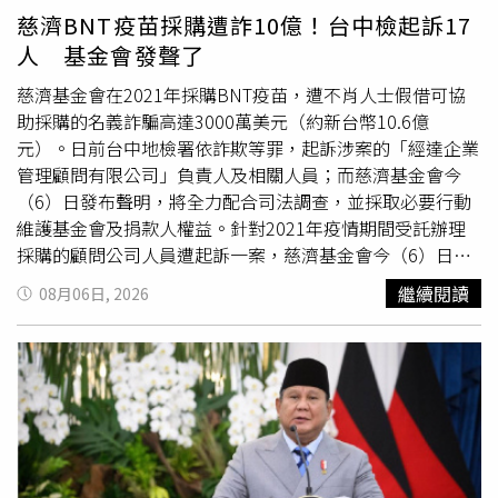
平均換算每顆雞蛋增加的成本僅幾角錢，對消費者日常支出
慈濟BNT疫苗採購遭詐10億！台中檢起訴17
影響相對有限。王建培坦言，
國內
雞蛋市場幾乎每年夏天都
人 基金會發聲了
會受到高溫影響，但近年極端氣候愈來愈頻繁，蛋雞熱緊迫
情形比過去更加嚴重，不僅降低產蛋效率，也增加飼養管理
慈濟基金會在2021年採購BNT疫苗，遭不肖人士假借可協
難度，因此改善飼養環境已成為產業發展的重要課題。為降
助採購的名義詐騙高達3000萬美元（約新台幣10.6億
低高溫造成的衝擊，養雞協會近年持續協助蛋農改善雞舍設
元）。日前台中地檢署依詐欺等罪，起訴涉案的「經達企業
備，包括將傳統開放式雞舍升級為密閉水簾式雞舍、增設降
管理顧問有限公司」負責人及相關人員；而慈濟基金會今
溫系統、降低飼養密度等，希望減少熱緊迫對蛋雞產蛋的影
（6）日發布聲明，將全力配合司法調查，並採取必要行動
響。目前農業部也提供相關補助，協助蛋農更新設備，提高
維護基金會及捐款人權益。針對2021年疫情期間受託辦理
生產穩定性。此外，暑假旅遊旺季也推升部分地區的雞蛋需
採購的顧問公司人員遭起訴一案，慈濟基金會今（6）日發
求。由於東部及離島原本蛋雞飼養量就較少，目前仍須仰賴
聲明表示，今日透過媒體報導獲知台中地檢署依詐欺等罪起
繼續閱讀
08月06日, 2026
西部跨區調度供應，因此受到運輸成本影響，當地雞蛋售價
訴「經達企業管理顧問有限公司」負責人及涉案人員，基金
可能高於西部地區，民眾近期採買時可多留意市場供應及價
會感謝司法機關秉公偵辦，由於全案已進入司法程序，後續
格變化。
將積極配合檢調與法院審理，協助釐清案情。回顧採購歷
程，慈濟指出，2021年疫情嚴峻之際，為守護國人健康而
推動BNT疫苗採購計畫。採購過程嚴格恪守四大原則，包括
依法辦理採購、依公開市場資訊訂定合理價格、採購總額與
單價遵循公開範圍，以及所有費用均經會計師查核簽證並接
受衛福部查核。在具體時程上，慈濟說明，於2021年5月31