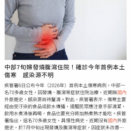
造的「花蓮‧療癒之境」主題展區是首日最大亮點！開幕活
動熱鬧非凡，特別邀請跨界樂團「草黎貓」打破音樂疆界，
以東方琵琶的清脆弦音融合西方大提琴的渾厚呢喃，象徵花
蓮自然與人文和諧共鳴，宛如微風拂過縱谷與海浪拍打岸
際，花蓮縣長徐榛蔚與前立法院長王金平都到場力挺，為活
動揭開優雅序幕。前立法院長王金平(右)分享曾在花蓮服役
的回憶，並肯定花蓮結合觀光、休閒與醫療發展，打造療癒
旅遊新亮點。圖右花蓮縣長徐榛蔚。(圖片提供／花蓮縣政
府)前立法院長王金平致詞時回憶，早年曾在花蓮服役並居
住過一個多月，深刻體會到花蓮壯闊山海的得天獨厚，直言
中部7旬婦發燒腹瀉住院！確診今年首例本土
「花蓮人非常有福氣」。他特別讚賞縣長徐榛蔚帶領縣府團
傷寒 感染源不明
隊，成功將觀光、休閒與醫療產業結合，將花蓮打造成身心
靈的療癒寶地。王金平期盼，未來能進一步將花蓮推廣至國
疾管署6日公布今年（2026年）首例本土傷寒病例，中部一
際，吸引
國內
外旅客前來觀光、醫療與長住，讓花蓮成為全
名70多歲女性，因發燒、腹瀉等症狀住院治療，近期無
國內
球知名的「身心靈聖地」。花蓮縣長徐榛蔚表示，現代人生
外旅遊史，感染源尚待釐清。對此，疾管署表示，傷寒主要
活離不開手機，但有多久沒有真正放下手機、重新感受自己
經由受汙染的食品或飲水傳播，提醒民眾應注意手部清潔，
的身體與周遭環境，她提到，從走進「花蓮．療癒之境」時
飲用水煮沸後再喝，食品也要充分將加熱煮熟才能吃。疾管
聽見的音樂開始，就希望透過聲音引導大家放慢腳步、調息
署指出，這名70多歲女性，具慢性病史，近期沒有
國內
外旅
身心，並從眼、耳、口、鼻、身等五感出發，串聯身體力、
遊史，於7月中旬出現發燒及腹瀉等症狀，因症狀未改善，