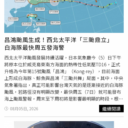
由，將43家中國企業列入實體清單，以及美國聯邦通訊委員
全印刷鑄幣公司（SPMCIL）負責印製測試鈔票。印度央行
會（FCC）禁止進口及銷售新的外國製機器人設備與電力逆
要求，新型塑膠基材必須整合多項先進防偽技術，包括透明
變器。國際危機組織的William Yang表示，這些經濟衝突將
視窗、人像圖案、金屬數字、磁性偽線、隱藏圖像及虹彩圖
使原本脆弱的美中貿易休戰面臨更大壓力，也將進一步考驗
紋等安全設計，以提升辨識度及防偽能力，同時也須符合印
美中兩國能否達成共識的能力，「換句話說，如果雙方都不
度現有印鈔設備的印製規格。招標文件指出，本次採購僅供
願意軟化自身立場，那麼兩國很可能重新陷入愈演愈烈的競
首波試辦所需，若未來實地流通測試結果理想，印度央行將
昌鴻颱風生成！西北太平洋「三颱鼎立」
爭模式。」
可能擴大採購規模，甚至延伸至更多面額鈔票，因此此次國
白海豚最快周五發海警
際招標被視為印度全面導入塑膠貨幣的重要起點。目前投標
截止日期訂於8月18日。為避免涉及國家安全風險，印度此
西北太平洋颱風發展持續活躍，日本氣象廳今（5）日下午
次招標也祭出嚴格資格限制。投標廠商若在中國或巴基斯坦
將原本位於威克島東南方海面的熱帶性低氣壓TD16，正式
設有營運據點，相關業務必須與印度專案完全隔離，不得使
升格為今年第15號颱風「昌鴻」（Kong-rey），目前海面
用來自兩國的原料，也不得指派曾參與中國或巴基斯坦相關
上形成白海豚、鯨魚與昌鴻「三颱共舞」局面。其中，中央
業務的人員投入本案。此外，來自與印度有陸地邊界國家的
氣象署指出，真正可能影響台灣天氣的是逐漸接近的白海豚
企業，也必須先取得印度工業暨
國內
貿易促進部（DPIIT）
颱風，若路徑沒有明顯改變，最快周五（7日）就可能發布
登記資格，才能參與投標。除了安全要求外，投標廠商還須
海上颱風警報，周末至下周初將是影響最明顯的時段。根據
具備至少3年供應中央銀行或官方印鈔機構塑膠鈔票基材的
中央氣象署資料，昌鴻颱風目前朝北北西方向移動，行進速
繼續閱讀
08月05日, 2026
經驗，並擁有供貨至少2萬400令、約占本次需求30%的能
度約每小時27公里，預估6日上午中心將來到威克島北北西
力，同時須送交塑膠基材樣品供實驗室檢測，並提出證明確
方約700公里海面，由於距離台灣相當遙遠，未來移動方向
認材料不含動物脂肪（Animal Tallow）及DNA成分。印度
也未朝台灣而來，因此不會對
國內
天氣造成直接影響。相較