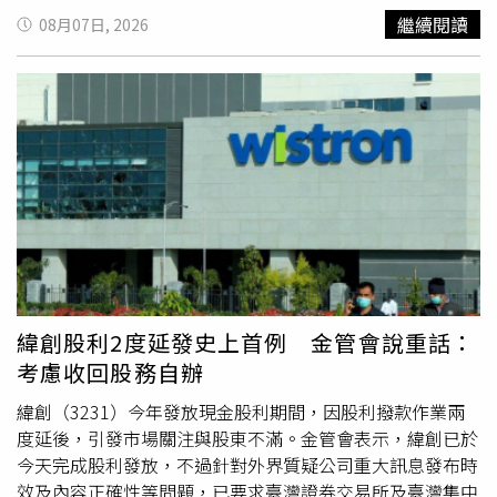
修復力、食養力、安心力與連結力等「五力」體驗，呼應花
就醫後住院治療，經糞便採檢送驗確診，目前已出院返家休
繼續閱讀
08月07日, 2026
蓮長期推動的「吃在地、用在地」，以及天地人共生、食療
養；另經調查計有同住家人3名與相關接觸者42名，其中1
養身的生活理念。她也希望，民眾透過展場中的山海沉浸體
人有腹瀉症狀，衛生單位已完成3名同住家人及1名有症狀接
驗、在地飲食、自然香氛與交流空間，重新找回被忙碌生活
觸者採檢送驗，4人檢驗結果均為陰性，並同時衛教接觸者
拉走的感受力與療癒力，體會「當下就是幸福」，更懂得珍
進行健康監測，以及落實飲食與手部衛生。疾管署提到，依
惜自己與家人。徐榛蔚最後也向大家喊話，現在就買張車票
統計資料顯示，
國內
今年累計4例傷寒確定病例，其中1例本
到花蓮，親自走進山海與日常，重新感受返璞歸真的簡單幸
土病例及3例境外移入，本土病例數與2022至2025年同期
福。走進「花蓮．療癒之境」時聽見的音樂開始，就希望透
（介於1至3例）相當；
國內
自2022年起迄今累計40例，其
過「眼、耳、口、鼻、身」五感體驗，帶領民眾放慢步調，
中11例本土病例及29例境外移入，年齡以20至39歲為多，
感受花蓮慢活療癒的生活哲學。(圖片提供／花蓮縣政府)打
境外移入以印尼22例為多。疾管署說明，傷寒為第二類法定
開任意門秒飛花蓮！五力闖關集好禮走進展區，宛如打開任
傳染病，是由傷寒桿菌引起之腸道傳染病，潛伏期一般為8
意門一秒置身花蓮山海。現場推出超好玩的「集章五力體
至14天（可由3至60天不等），主要透過食用受病患或帶菌
驗」闖關活動，只要完成身體力、修復力、安心力、連結力
者糞便或尿液污染的食品或飲水而傳播，常見的症狀包含持
緯創股利2度延發史上首例 金管會說重話：
與食養力等挑戰，就能獲得小石花質感環保袋等專屬限量好
續性發燒、頭痛、倦怠、厭食、腹痛、腹瀉、相對性心搏過
考慮收回股務自辦
禮。為推廣無負擔的健康生活，展區特別引進「岱宇國際」
緩或軀幹出現紅疹等。疾管署呼籲，民眾要注意飲食及手部
提供的智能站坐兩用橢圓健身機。其低衝擊、護關節的平滑
清潔，飲用水應煮沸或使用瓶裝水，食品須經過充分加熱煮
緯創（3231）今年發放現金股利期間，因股利撥款作業兩
踩踏設計，搭配專屬 APP 紀錄，讓各年齡層民眾都能輕鬆
熟後才可食用，烹調及製備過程亦應避免生熟食交叉污染，
度延後，引發市場關注與股東不滿。金管會表示，緯創已於
享受暢快運動的樂趣，現場掃描 QR Code 前往官網，還能
也要落實良好個人衛生習慣，在飯前、便後、處理食品前或
今天完成股利發放，不過針對外界質疑公司重大訊息發布時
將更多實用健康資訊帶回家。漫步其中，迎面而來的療癒氣
更換尿片後，應正確使用肥皂及清水徹底清潔雙手，才能有
效及內容正確性等問題，已要求臺灣證券交易所及臺灣集中