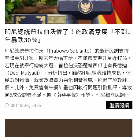
日對外宣布採購意向，6月9日與經達公司簽訂委託契約，同
年7月2日確認採購500萬劑BNT疫苗，並與台積電、鴻海、
永齡基金會共同完成捐贈，相關採購總額及單價均依公開資
訊執行。慈濟特別強調，所有疫苗採購費用均經過專業會計
印尼總統普拉伯沃慘了！施政滿意度「不到1
師事務所查核簽證，公開於財務報告中，並接受衛生福利部
年暴跌30％」
查核，一切過程合法透明，期盼藉此維繫社會大眾對公益團
體的信任。最後，慈濟感念全球慈濟人與各界善心人士共同
印尼總統普拉伯沃（Prabowo Subianto）的最新民調支持
促成500萬劑疫苗捐贈，守護台灣12歲以上民眾健康。慈濟
率降至51.1％，較去年大幅下滑，不滿意度更升至近47％，
補充，因基金會不具調查權，若受託公司人員最終經判決有
若現在就舉行總統大選，普拉伯沃恐選輸西爪哇省長德迪
罪，犯罪所得將依法返還，切實保障捐款人權益。台中地檢
（Dedi Mulyadi）。分析指出，雖然印尼經濟維持成長，但
署偵辦2021年新冠疫情期間的重大疫苗採購詐欺案，曾任
民眾對物價、就業及購買力惡化相當有感，拖累了施政評
彰化律師公會理事長陳昱瑄等人，涉嫌利用當時
國內
疫情嚴
價。此外，免費營養午餐計畫也因執行問題引發批評，導致
峻且BNT疫苗供不應求的時機，虛構具備代購管道與政商人
逾6成受訪者不滿。據《南華早報》報導，印尼獨立民調機
脈，向財團法人中華民國佛教慈濟慈善事業基金會詐取高達
構「賽富爾穆賈尼研究與顧問公司」（Saiful Mujani
繼續閱讀
08月06日, 2026
3000萬美元（約新台幣10.6億元）的委任酬勞，並進行洗
Research and Consulting，SMRC）公布的調查顯示，普拉
錢與違反稅捐稽徵法。檢方歷經多波搜索並聲請羈押，共保
伯沃的施政滿意度降至51.1％，較2025年11月的81.2％以
全犯罪所得逾10.8億元，全案依詐欺取財、業務侵占、洗錢
及2026年3月的66.4％持續下滑；另一方面，不滿意其施政
及違反稅捐稽徵法等多項罪名，起訴陳昱瑄及共犯共計17
表現的比例則從2025年11月的16％攀升至2026年7月的近