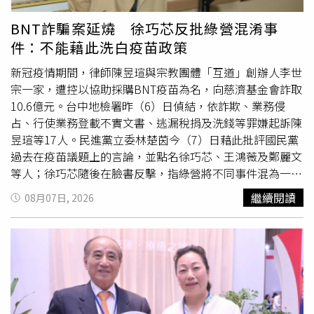
握有不法人士藉疫苗採購行騙，為何未及早交由檢警單位查
辦，而是直到案件曝光後才提出相關說法。她認為，此次案
BNT詐騙案延燒 徐巧芯反批綠營混淆事
件是由慈濟主動提告後才進入司法程序，並非政府主動查
件：不能藉此洗白疫苗政策
獲。鄭麗文表示，慈濟當年是在疫苗短缺期間基於公益立場
投入採購，如今卻因遭詐騙而再度成為政治攻防焦點，令人
新冠疫情期間，律師陳昱瑄與宗教團體「互道」創辦人李世
遺憾。她也再次點名前總統蔡英文、前行政院長蘇貞昌及前
宗一家，遭控以協助採購BNT疫苗為名，向慈濟基金會詐取
衛福部長陳時中，認為當年疫苗採購相關決策仍有諸多疑
10.6億元。台中地檢署昨（6）日偵結，依詐欺、業務侵
點，應向社會進一步說明。
占、行使業務登載不實文書、逃漏稅捐及洗錢等罪嫌起訴陳
昱瑄等17人。民進黨立委林楚茵今（7）日藉此批評國民黨
過去在疫苗議題上的言論，並點名徐巧芯、王鴻薇及鄭麗文
等人；徐巧芯隨後在臉書反擊，指綠營將不同事件混為一
談，企圖藉案件替過去的疫苗政策辯護。徐巧芯表示，最新
繼續閱讀
08月07日, 2026
起訴內容聚焦的是有人涉嫌虛構疫苗採購能力，並向慈濟收
取高額顧問費，慈濟在案件中屬於受害者，涉案人士則須接
受司法追究。她質疑，民進黨卻將這起詐騙案與當年外界對
政府疫苗採購政策的質疑連結，甚至把曾替民間爭取疫苗、
監督政府的人一併列為攻擊對象，並不合理。徐巧芯進一步
指出，慈濟後來確實成功取得BNT疫苗，而民間採購的疫苗
也比政府自購進度更早抵台。她提到，政府2021年初曾洽