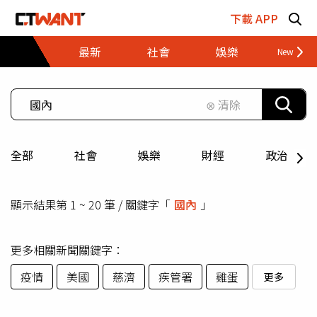
跳至主要內容區塊
下載 APP
最新
社會
娛樂
財經
⊗ 清除
全部
社會
娛樂
財經
政治
顯示結果第 1 ~ 20 筆 / 關鍵字「
國內
」
更多相關新聞關鍵字：
疫情
美國
慈濟
疾管署
雞蛋
更多