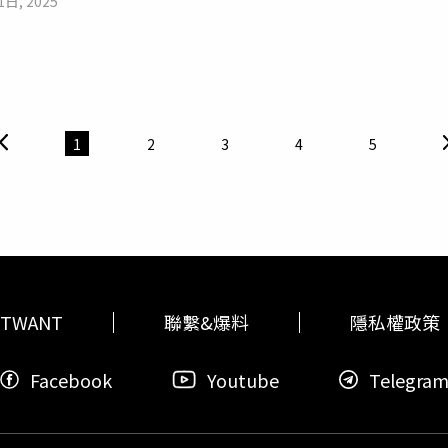
1日, 2025
34歲的艾瑪-露易絲‧凱莉（Emma-Louise Kelly）。她2
至因缺氧窒息死亡。此外，過量濫用笑氣還會造成幻覺、譫妄、
男友李‧托馬斯（Lee Thomas）的殘暴攻擊，在長達35分
，「笑氣」已被列入危險化學品名錄，嚴禁非法販賣、儲存及使
虐。事後艾瑪身受重傷，包括腦震盪、額頭割傷及全身瘀青，當
，共同維護公共安全。
022年在一家毒品勒戒中心相識。當時艾瑪正在該中心做志工，遇
往。艾瑪表示，當時托馬斯看似正努力改變人生，她後來卻發現
鹼、海洛因A級毒品的犯罪
團伙
的經歷。2024年2月，托馬斯因
1
2
3
4
5
4年9月提前獲釋。當他聯繫艾瑪時，艾瑪給了他第二次機會，但這
餐，托馬斯當晚卻展現出異常的行為，對任何與艾瑪交談的男男
的臉。艾瑪表示，托馬斯此前從未對她施暴過，她因此心生恐懼
趕回家中等待著她。艾瑪指出，當時托馬斯的眼神很不對勁，明
一開始先是打他耳光，接著開始對她拳打腳踢，又勒住她的脖子
托馬斯在過程中不斷用言語羞辱她，又對她進行了性侵犯－－托
接受對方的施暴大約10分鐘後，在絕望中突然想起大聲呼喊Alex
TWANT
聯繫&爆料
隱私權政策
雖然沒有辦法直接與接線員通話，但對方在電話中聽到了事情的發
托馬斯逮捕，終止了這場暴力行為。艾瑪感激地表示，如果當晚沒
Facebook
Youtube
Telegra
Siri）救了我的命！」2025年8月14日，托馬斯在普雷斯頓刑
禁及3年延長刑期。他還被無限期列入性犯罪者名冊，並被下達與
狗狗搬離原址，並且成為一名康復師。在英國，性犯罪案件受害