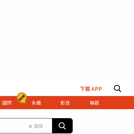
下載 APP
國際
永續
影音
專題
⊗ 清除