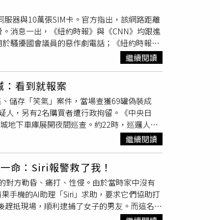
術—售後控制」三段式模式進行犯罪。
團伙
主攻
不落腳旅館、不將文物脫離視線，專案紀錄顯示
伺服器與10萬張SIM卡。官方指出，該網路距離
用。9月11日，警方展開全國多地同步收網行
形容「一座中型博物館藏品數」，僅此案追回數
脅。消息一出，《紐約時報》與《CNN》均跟進
品800餘件。行動當時，其中一名正在錄製線
、倒賣文物罪獲判有期徒刑十年十個月並科罰金2
用於騷擾國會議員的惡作劇電話；《紐約時報》
？」時，只能無奈苦笑，場面相當諷刺。目前，
obert Graham）撰文反駁，稱特勤局尚
措施。案件仍在進一步偵辦中。收網當天，一名
繼續閱讀
於市面上可買到的SIM卡銀行技術，個人或犯
圖／翻攝自微博， 央視新聞 ）
此次行動引發高度討論，部分原因是局長柯倫
喊：看到就報案
機密與重大。然而公開的照片顯示，這些設備與常見
、儲存「笑氣」案件，當場查獲69罐偽裝成
國公司Ejointech出售的Ejoin 256
疑人，另有2名購買者遭行政拘留。《中央日
票應用，售價約3,730美元；該公司另有支援512張
城地下車庫展開夜間巡查。約22時，巡邏人員
SIM卡農場成為票務黃牛的新工具。
該男子進行盤查，另一組繼續搜尋，很快在停車
批量建立帳號，再用自動化系統突破虛擬等候室。也
繼續閱讀
立即上前依法要求開啟車門檢查，赫然發現後車
碼轉發給客戶；市場上常見的服務包含
語無倫次，辯稱這些是「保溫壺」。然而，經進
等，均以「真實SIM卡連線」為賣點。這些代理與硬體常被整
一命：Siri報警救了我！
場將車內4人帶回派出所進一步偵辦。經查，
數百到上千個分頁，每個分頁綁定不同號碼；過去
的對方勒昏、痛打、性侵。由於當時家中沒有
具。販售「笑氣」的方男與汪男已被依法刑事拘
碼，每個號碼成本不到3美元，據稱兩月即可回本。但該
果手機的AI助理「Siri」求助，要求它們協助打
中。據了解，「笑氣」學名為一氧化二氮，無色
用戶需先與電信業者協調。目前並無公開證據顯
分鐘後趕抵現場，順利逮捕了女子的男友。而這名犯
得名「笑氣」。然而，大量吸入會導致大腦供氧
能威脅聯合國大會或癱瘓基地台。專家指出，這
的性犯罪者名單。綜合外媒報導，這起事件的受
，引起維生素B12代謝障礙，嚴重者可能致
影響範圍遠超單一起查扣行動所能揭示。