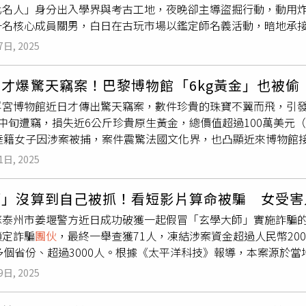
化名人」身分出入學界與考古工地，夜晚卻主導盜掘行動，動用
ie Louise）的祖母綠鑽石項鍊，以及1頂鑲有212顆珍珠與近2
名核心成員關男，白日在古玩市場以鑑定師名義活動，暗地承接「
oleon III）之妻歐仁妮皇后（Eugénie de Montijo）
涉案嫌疑人被提起公訴，此案涉二十餘人先後落網。警方追繳文物超
括手套、高能見度背心與金屬切割機上，檢測出阿布杜拉耶的DN
7日, 2025
7,300年的北辛文化延續至民國，橫跨陶、石、玉、金銀器、青
接入侵畫廊的２名嫌犯之一。據悉，阿布杜拉耶是1位在社群媒體上小
與《上游新聞》報導，整起事件始於2020年10月8日徐州古
gram上以「Doudou Cross Bitume」的名號活動，影片多以「離柏油路
才爆驚天竊案！巴黎博物館「6kg黃金」也被偷
的弓形器，經專家祕密複核，確認與山東滕州官橋鎮前掌大遺址
me）為口號，內容包括重機特技、街頭健身與巴黎街區生活。部分影片
浮宮博物館近日才傳出驚天竊案，數件珍貴的珠寶不翼而飛，引
州市公安局便以此成立專案小組，循著關男學術文章與活動足跡
的「超級速克達」正是羅浮宮竊賊逃亡時所使用的同款車型。影
中旬遭竊，損失近6公斤珍貴原生黃金，總價值超過100萬美元（
下游網絡；其中包含多名有盜掘、倒賣前科者，包含曾涉全國重點
場（Stade de France），內容多以速度與街頭文化為主題
歲陸籍女子因涉案被捕，案件震驚法國文化界，也凸顯近來博物館
。2021年2月26日，公安機關會同文保部門在江蘇、山東、河
e Parisien）與《商業調頻電視台》（BFM TV）報導，他
e）報導，檢察官貝庫（Beccuau）表示，該名女子於9月30日
犯1人），打掉4個盜掘與倒賣
團伙
，連破66起案件，涵蓋徐州
R Us），也曾在「龐畢度國家藝術和文化中心」（Centre national d'art
1日, 2025
竊盜及犯罪共謀罪名起訴並收押。調查指出，她在犯案當日離開法
汪區馬山督公山系列漢墓與山東多地漢畫像石墓、泗陽三莊古墓群
。鄰居形容他「熱心助人」、「待人真誠」，是1位「重情重義」
化後的金塊。報導指出，竊案發於9月16日，竊賊夜間潛入位於
一級文物；明萬曆年間徐州進士萬崇德墓誌的追回，改寫萬氏家
多家法媒披露，他共有15項犯罪紀錄，包括持有與運輸毒品、無
」沒算到自己被抓！看短影片算命被騙 女受害人
走多件歷史黃金藏品。被盜文物包括18世紀來自玻利維亞的金塊
實證價值。行動紀錄中可以明顯看到，該犯罪集團的「專業化」
被定罪。他被控在2019年拘留期間損壞牢房鏡子與房門，並原定在
蘇泰州市姜堰警方近日成功破獲一起假冒「玄學大師」實施詐騙
加州淘金潮時期的金塊，以及1990年在澳洲發現、重達5公斤
文博系統外包，熟稔徐州與毗鄰區域的墓葬分布與地層特徵，白
的案件，如今也因媒體關注度過高、審理環境不「平靜」而被延期。其辯
鎖定詐騙
團伙
，最終一舉查獲71人，凍結涉案資金超過人民幣200
0萬元）。館方直到清潔人員發現現場有異狀後，才驚覺珍藏失竊
開孔打洞，遇堅硬石室則以炸藥破壞。為搬運漢畫像石，常以撬
將「極度謹慎地維護無罪推定原則」，並全力捍衛當事人的隱私與
多個省份、超過3000人。根據《太平洋科技》報導，本案源於
斯罐等做案工具。監視錄影顯示，一名竊賊於凌晨1時單獨潛入，
並以「修復」掩護藏匿，倉庫夾牆內暗格堆滿漢畫像石；涉案青
uau）則透露，嫌犯對警方供述不多，但「部分承認」參與了羅
免費算命廣告後，加入所謂「大師」的微信帳號，開始參加線上
能涉及更大
團伙
。法國警方表示，案件仍在調查中，並未排除有
隊探工，掌握尋墓地技法與繪圖能力，多次在徐州賈汪與山東棗
14年珠寶搶案中一同被判刑。貝庫奧進一步指出，這些嫌疑人的
9日, 2025
水課程化解災厄。傅女因此被詐騙人民幣1.98萬元（約合新台幣
值「無法以金額衡量」。同時，當局也在追查上週日羅浮宮博物
組織動手為「支鍋」，尋穴看勢為「認眼」，挖運為「土工」，
們可能只是被某位不明幕後主使所僱用，這一說法也引發媒體揣
合新台幣43萬元）至指定地點進行「作法消災」。所幸傅女在家
手法同樣大膽。
」指100元、「一方」指1萬元。交易多採地下或半地下方式，