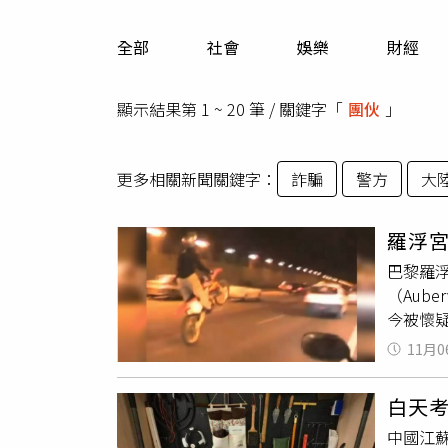
人物
汽車
全部
社會
娛樂
財經
專欄
房產新勢力
顯示結果第 1 ~ 20 筆 / 關鍵字「
團伙
」
更多相關新聞關鍵字：
詐騙
警方
大
羅浮
巴黎羅浮
（Aub
今被懷疑
元）的
11月0
耶出生
在10月
白天
（Apo
中國江
搭乘由另