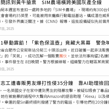
簡訊到黃牛搶票 SIM農場橫跨美國灰產全線
該詐騙
團伙
表面經營文化傳播公司，實則以「網路引流—詐騙話
繳過程雇請專業人員吊裝、打包、裝箱，沿途由特警護衛，長途
局本週宣布查扣一處跨多地的「SIM卡農場」，現場約有300台
族群，利用健康隱憂、家庭災厄等話題製造恐慌，進而誘騙高額費
品在千里之外追回。案後統計與審判節點相繼完成。追繳量級被
大會會場約35英里，可能被用來癱瘓行動電話基站，構成潛在威
功端掉位於不同地區的兩處詐騙據點，並查扣電腦、手機等涉案物
沛縣博物館現有館藏總和。2022年6月，李男以盜掘古墓葬罪
導，引發外界廣泛關注。據《CNN》報導，這批設備疑似先前曾
的「大師」面對突如其來的警方詢問「你算到自己今天會被抓嗎
025年9月17日，李男
團伙
最後一名嫌疑人遭檢方提起公訴。
家表示，該系統也有可能被用於間諜活動。不過資安研究員葛拉漢（R
某在內的71名嫌疑人已因涉嫌詐騙罪，遭警方依法採取刑事強制
7日, 2025
任何證據顯示此案涉及國家級間諜行動，並指出這類裝置本質上屬
」正錄製線上課程，警方詢問是否預知被抓時，他僅無奈苦笑。（
只要有資金與時間即可逐步建立規模，並非一定需要國家資源。
男1舉動露餡！「紫色保溫壺」竟藏大黑幕 警急
n Curran）特別錄製影片並與媒體同步發布，令事件顯得格外
徽省合肥市公安局新站分局三十頭派出所，近日破獲一起非法販售
詐騙、垃圾簡訊、網路行銷乃至於票務黃牛使用的技術並無本質差異。例如中
壺」的「笑氣」，成功瓦解一個販賣
團伙
，並依法刑事拘留2名嫌
TE SMS閘道可同時容納256張 SIM卡，標榜適用於大量SMS與購
導，事件發生在 8日晚間。警方根據線報，組織警力在轄區某商貿
號，並以「人類行為模擬」與「自動切換」功能做行銷。近年來，
名男子神色恍惚、步態不穩，形跡可疑，立即分組行動，一組對
etmaster等平台要求新帳號以SMS驗證，黃牛可藉由這類設備
2日, 2025
現一輛由兩人看守的白色轎車，並有另一人正在與之交談。警方
服務替不願自建農場的買主提供電話號碼租用，透過中繼把驗證
齊堆放大量紫色瓶罐。當警方詢問駕駛人方男時，他神情緊張、
SMS、TextChest、Quick-Text、SMSPass與Jivetel
志工遭毒販男友爆打性侵35分鐘 靠AI助理撿回
查，確認瓶罐內裝的其實是一氧化二氮，即俗稱「笑氣」。警方當
黃牛設計的瀏覽器工具，例如Private Tabs，可同時開啟
月，一名英國女子在家中遭到男友的殘暴攻擊，被疑似吸食了毒品
從該車查獲「笑氣」34箱共69罐（含1罐已使用）及多件吸食工
ate Tabs曾宣稱透過「SIMBOX 外掛」可一次增加512個號
她在被施暴的過程中大聲向Amazon的語音助理「Alexa」以及蘋
購買「笑氣」的程男與吳男則遭行政拘留。案件仍在進一步偵辦
今年9月5日提醒，購買中國製硬體可能在API整合上出現問題，
。幸運的是Siri最終順利撥通了警方的電話，引導他們在20
甜味。由於吸入後會造成面部肌肉痙攣，產生似笑的表情，因此
局查扣的SIM卡裝置已被黃牛使用，但也缺乏證據顯示它們確實
的恐怖情人，也將面臨9年4個月的徒刑，並將被終身登錄在英國
引發頭暈、胸悶、肢體失控等症狀，長期使用甚至會損害神經系統
在近年相當普遍，除了被犯罪
團伙
利用，也存在於灰色市場，其