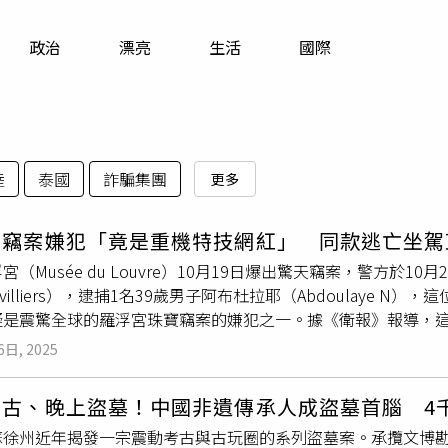
寵物
政治
漂亮
生活
國際
運勢
運動
梅酒
陸
泰國
詐騙集團
更多
宮竊案嫌犯「竟是重機特技網紅」 同款逃亡坐駕
宮（Musée du Louvre）10月19日爆出驚天竊案，警方於1
ervilliers），逮捕1名39歲男子阿布杜拉耶（Abdoulaye
是震驚全球的羅浮宮珠寶竊案的嫌犯之一。據《衛報》報導，這起涉
皇室珠寶竊案，被形容為法國近年最大膽、最戲劇化的藝術品盜
6日, 2025
於歐貝維利耶，案發6天後他隨即在家中被捕，目前面臨「組織性
19日，1個由4人組成的犯罪
團伙
，利用1輛附有雲梯與貨運升降
考古、晚上盜墓！中國非遺傳承人成盜墓首腦 4
llo Gallery）的窗戶，展開不到7分鐘的快閃式行動。2名成
蘇徐州近年揭發一宗震動考古與古玩圈的系列盜墓案。承攬文博
外2人駕駛的摩托車離開現場。被竊的珠寶包括拿破崙一世（Napo