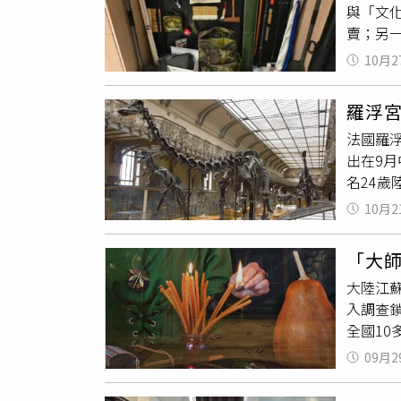
與「文
（Mar
賣；另一
（Nap
後一名
物，包
10月2
距今約
璃櫃、直
湃新聞》
Insta
羅浮宮
帶泥鏽
bitu
法國羅
物。徐
款強勁
出在9月
梳出上
蘭西體育
名24
線至多省
報》（L
Mond
部Ａ級逃
（Toys 
10月2
後，以
址、賈
任保全
公斤融
為國家
純。根據
「大師
示櫃，偷
史具有
珠寶店而
大陸江
塊、美國
義承接
法院審理
入調查
560
質判讀
調，辯方
全國10
子與瓦
買家，
Becc
上看到
業，可
身考古
在20
09月2
買高價風
科學價
眼」，
暗示他
元（約
珠寶，
「一塊