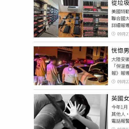
從垃圾
發現，
害，追
美國特勤
中老年
近半成
聯合國
動，成
量即超越
詳細報
上課程
萬元；2
則引述專
包括陳
09月2
未提供
「大師
罪
團伙
恍惚
（Sea
大陸安
的SMS
「保溫
4G L
報》報
卡的型
發現一
Tick
09月2
場內發
有代理
廂內整
Wired
英國女
一步調
合進專為
今年1
警方共
Priv
其他人，
留，而
公司於
電話報警
且帶有
示特勤
下暴行
不足，
類設備