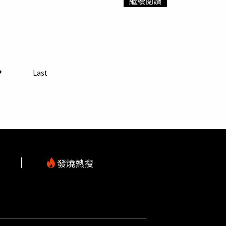
繼續閱讀
025年1月11日晚間在英國蘭開夏郡的家中，遭受當時
神智錯亂以及暴力攻擊行為，危害極大。當地警
鐘的時間中遭遇毆打、踢踹、勒頸、言語羞辱和性
用。社會大眾若發現可疑情況，請立即向公安機
時她以為自己將命喪當場。據了解，艾瑪與托馬
見了正在尋求治療的托馬斯，2人迅速墜入愛河
他私底下仍在偷偷吸毒，且還隱瞞了自己參與販
販毒罪被判入獄4年，但因為在獄中表現良好而在
Last
卻成為她的噩夢。事發當晚，托馬斯與艾瑪一同
女女都展現出強烈的忌妒，甚至威脅要用玻璃杯
決定自行回家。然而當她到家時，托馬斯已經提
顯可能吸食過毒品。接著，他開始冷靜地對艾瑪
直到她失去意識。當她醒過來時，暴力行為還在
馬斯宣稱這是為了確認她有沒有背叛他。艾瑪回
a以及Siri，並且對這些智慧助理發布報警的命
發燒熱搜
生經過並且追蹤到她的住址，在約20分鐘後趕
有Siri聯繫警方，她現在可能已經不在人世，
m
事法庭被判有罪，獲刑9年4個月，其中包含6年4個
艾瑪的終身限制令。艾瑪如今已經帶著女兒與
人享有匿名權，但她面對媒體時主動要求放棄匿