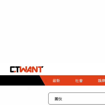
社會首頁
娛樂首頁
財經首頁
政
:::
最新
社會
娛
時事
即時
熱線
:::
直擊
大條
人物
調查
專題
３Ｃ