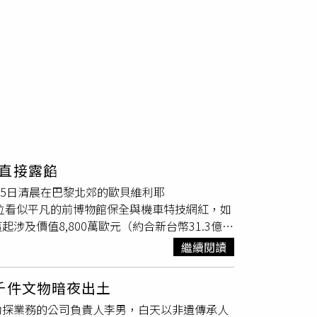
直接露餡
0月25日清晨在巴黎北郊的歐貝維利耶
 N），這位看似平凡的前博物館保全與機車特技網紅，如
及價值8,800萬歐元（約合新台幣31.3億
竊事件之一。根據法國司法單位透露，阿布杜拉
繼續閱讀
竊盜」與「犯罪共謀」的指控。該起竊案發生
機的被竊卡車，直接攀上博物館阿波羅長廊
千件文物暗夜出土
員打破未上鎖的窗戶與2個展示櫃，搶走8件珍寶後，
勘探業務的公司負責人李男，白天以非遺傳承人
leon I）贈與其第2任妻子瑪麗路易絲