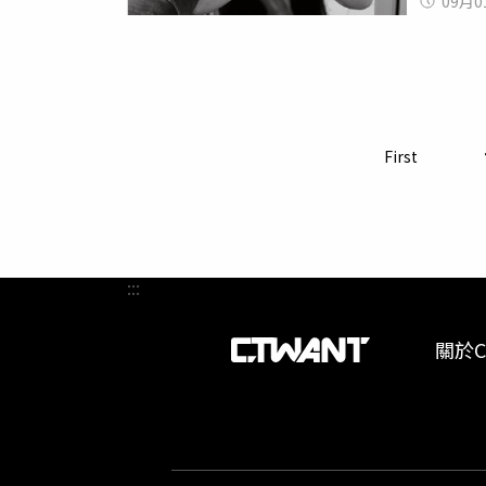
09月0
害者，是
殘，甚
45歲的
方提醒
侵、性
關舉報
斯於2
開始交
賣古柯
First
202
出外用
砸艾瑪
前開車
施暴，
:::
持續，
憶，在她
關於C
令。她
到現場將
「她（指
月的監
她養的