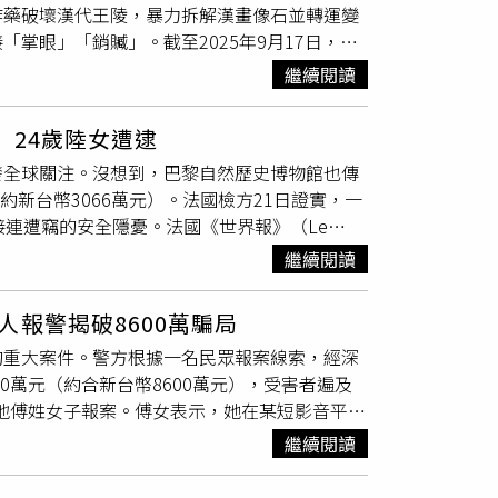
炸藥破壞漢代王陵，暴力拆解漢畫像石並轉運變
,000顆鑽石的皇冠，據稱屬於拿破崙三世
掌眼」「銷贓」。截至2025年9月17日，最
。調查人員表示，目前尚未尋獲被竊珠寶，但在現場發現的證
過4,000件，其中逾百件屬珍貴等級，年代從
A。多家媒體因此報導，他極可能是當時打破玻
繼續閱讀
銅器、鐵器、骨角器與瓷器等多類門類。根據《澎
有名氣的人物。他在YouTube、TikTok與
玩城的例行查訪。化裝偵查員在店舖角落發現一件
更近一點」（Toujours plus près du
 24歲陸女遭逮
所見商代晚期弓形器極為接近，判斷疑為出土文
顯示他駕駛的是「Yamaha TMAX」重機，這
發全球關注。沒想到，巴黎自然歷史博物館也傳
，查得其兩處祕密倉庫，並從大數據與人際往來
片拍攝地點多在巴黎與歐貝維利耶一帶，靠近法
約新台幣3066萬元）。法國檢方21日證實，一
文保秦東陵1號墓案的刑滿人士。專案之後擴
，吸引不少年輕粉絲。根據LVMH旗下日報《巴黎人
接連遭竊的安全隱憂。法國《世界報》（Le
南、陝西等11省市同步收網，抓獲27人（含公安
曾任職於「聯合包裹服務公司」（UPS）、玩具反斗城
在西班牙巴塞隆納落網，10月13日被引渡回法國
重點文保單位明代萬年少家族墓、新沂西墩頂遺
 et de culture Georges-Pompidou）擔
繼續閱讀
國，企圖返回中國，且被捕時正試圖出售約1
等。追繳品項中，漢畫像石逾200塊，多件評
的人。然而，檢方紀錄顯示，他的前科並不單
巴黎市中心的自然歷史博物館，破壞2道館門與展
族譜系研究與地方文獻記載，對補史、證史、糾
照駕駛、危害公共安全，以及在2014年因搶劫
報警揭破8600萬騙局
、1833年俄國沙皇尼古拉一世贈送的烏拉爾金
與「產業化」。李男以文物勘探技術服務公司名
11月初於巴黎北部博比尼（Bobigny）地方
的重大案件。警方根據一名民眾報案線索，經深
的巨型金塊，損失估計達150萬歐元（約新台幣
天參與保護性發掘或勘查，夜間依風水勘探、土
護律師卡瓦耶（Maxime Cavaillé）強
0萬元（約合新台幣8600萬元），受害者遍及
。警方獲報到場，陸續找到研磨機、噴槍、螺絲起
具暴拆，造成不可逆毀損。關男把關估價、物色
基本權益。巴黎檢察官貝庫奧（Laure
當地傅姓女子報案。傅女表示，她在某短影音平台
約3小時後離開。調查人員認為犯案過程極為專
銅器最短半年內曾五度轉手。另一名成員劉男出
浮宮竊案。另有1名上週被捕的同案嫌疑人，曾與他
課程。不久後對方聲稱其兒子恐遭車禍，必須購
其他同夥在逃。檢方則強調，這些展品的歷史與
莊帶隊盜掘。專案人員表示，出資與收貨為「掌
背景「與典型的有組織犯罪專業分子並不相符」，
繼續閱讀
8.4萬元），對方甚至進一步要求她帶現金10萬
館發生的珠寶搶案，歹徒白天闖入偷走無價王室
踩線為「踩盤子」，放哨為「望風」；金額以
測。
人勸阻下報警，成功阻止進一步損失。警方調查
重要文物當場現金結清，不留訊跡。為防次生損