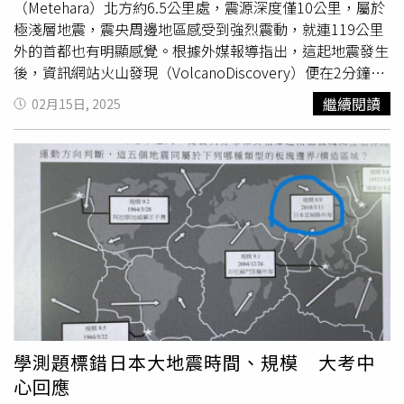
小覷。英國艾希特大學（University of Exeter）
地球科學
教
（Metehara）北方約6.5公里處，震源深度僅10公里，屬於
授西格特（Martin Siegert）表示，雖然2公分看似不多，但
極淺層地震，震央周邊地區感受到強烈震動，就連119公里
這僅是來自全球小型冰川的影響，尚未包括格陵蘭島與南極
外的首都也有明顯感覺。根據外媒報導指出，這起地震發生
洲的冰層融化效應。
後，資訊網站火山發現（VolcanoDiscovery）便在2分鐘內
率先曝光相關訊息，隨後德國
地球科學
研究中心（GFZ）在
繼續閱讀
02月15日, 2025
世界時間（UTC）14日20點36分公布資訊，美國地質調查
局（USGS）也於UTC時間20點44分開始分析。報導中提
到，這起地震讓衣索比亞當地許多城市都有震感，梅特哈拉
（Metehara）距離震央約11公里，當地人口約23,400人，
受到中度搖晃影響；阿瓦什（Āwash）距離震央37公里，當
地人口約36,500人，感受到輕度搖晃；納茲雷特（Nazrēt）
距震央76公里，人口約214,000人，可能感受到輕微搖晃。
此外，蓋萊姆索（Gelemso）、莫佐（Mojo）、德布勒伯
漢（Debre Birhan）、畢索夫圖（Bishoftu）等地，雖然距
離震央超過77公里，但仍感受到輕微搖晃。至於首都亞的斯
亞貝巴（Addis Ababa），距離震央119公里，當地人口約
3,860,000人，也感受到輕微搖晃。除此之外，UTC時間14
學測題標錯日本大地震時間、規模 大考中
日20時28分，首都亞的斯亞貝巴（Addis Ababa）也偵測到
心回應
地震，推測是餘震，但目前沒有切確資料能確認規模與震源