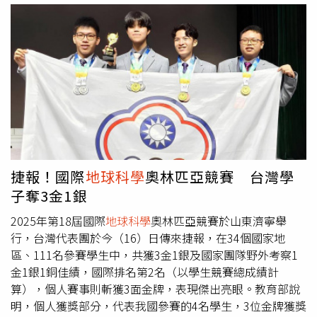
地下街完全淹沒。」另據《TVBS新聞網》的報導，前中央
再生能源實驗室（National Renewable Energy Lab）進行
汗首都喀布爾（Kabul）約119公里。在地震發生約20分鐘
氣象局地震測報中心主任郭鎧紋受訪時也警告，目前南海海
調整，將其重命名為「洛磯山國家實驗室」（National
後，該地區再次發生地震，規模4.5，震源深度10公里。隨
槽很危險，因為台灣周邊的菲律賓海板塊，在1900年至
Laboratory of the Rockies），並淡化其對風能與太陽能的
後，隨後又出現規模5.2餘震。楠格哈爾省衛生部門發言人
1947年間，常發生規模7.9以上地震；然而，在1972年之
研究重點。美國能源部助理部長羅伯森（Audrey
達瓦伊什（Ajmal Darwaish）表示，該省至少 9 人喪生、25
後，菲律賓海板塊就沒有規模7.9以上地震，所以必須留意
Robertson）則稱，政府正在停止對特定能源型態的偏袒，
人受傷。另外，這起地震讓印度部分地區也感受到了震感，
可能發生規模7.5到8的地震。
「不再挑選偏好能源」。對此，科羅拉多州民主黨籍聯邦參
包括德里首都轄區在內均受影響，就有市民在社群平台分享
議員希肯盧柏（John Hickenlooper）與班奈特（Michael
「剛才在德里感受到了震動，持續了幾秒鐘，但感覺相當明
Bennet）、眾議員內古塞（Joe Neguse）共同發表聲明，
顯」，更有網友上傳了吊扇在不斷搖晃的影片。對此，紅十
批評白宮此舉「魯莽且具有報復性」，將對科羅拉多與全國
字會表示，阿富汗經常發生強烈地震，特別是位於印度板塊
社區帶來嚴重影響。他們強調，NCAR的研究促使美國在天
與歐亞板塊交界附近的興都庫什山脈（Hindu Kush
捷報！國際
地球科學
奧林匹亞競賽 台灣學
災預警與地球系統理解方面取得重要進展。
Mountains），幾乎每年都有地震發生。
子奪3金1銀
2025年第18屆國際
地球科學
奧林匹亞競賽於山東濟寧舉
行，台灣代表團於今（16）日傳來捷報，在34個國家地
區、111名參賽學生中，共獲3金1銀及國家團隊野外考察1
金1銀1銅佳績，國際排名第2名（以學生競賽總成績計
算），個人賽事則斬獲3面金牌，表現傑出亮眼。教育部說
明，個人獲獎部分，代表我國參賽的4名學生，3位金牌獲獎