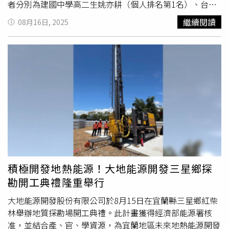
者分別為建國中學高二生姚亦耕（個人排名第1名）、台南
一中高一生莊定祐（個人排名第4名）及台北市私立薇閣高
繼續閱讀
08月16日, 2025
中高二生何海銘（個人排名第12名）；1位銀牌獲獎者為花
蓮高中高二生包程宥（個人排名第18名）。教育部表示，我
國代表隊由台灣師範大學教授葉孟宛等10多位教授、學者組
成輔導團隊負責培訓，歷經全國初選、選訓決賽營、國家代
表隊選拔營等階段，從全國90所學校共510名學生當中選出
4名學生代表我國參加比賽。本次代表團由葉孟宛擔任領
隊、中央大學教授林沛練擔任副領隊，並由成功大學教授陳
炳志、台灣大學教授曾于恒及台灣師範大學教授米泓生、林
佩瑩協助競賽試題翻譯及成績仲裁等工作，於8月8日至16
日參加競賽，大會於16日公布成績並舉行閉幕典禮。為獎勵
學生優異表現，教育部訂有「參加國際數理學科奧林匹亞競
賽及國際科學展覽成績優良學生升學優待辦法」，獲得本項
積極開發地熱能源！大地能源開發三星鄉探
競賽金、銀、銅牌獎者，可保送大學各本學系或推薦入大學
勘開工典禮隆重舉行
各學系。另於競賽獲金牌、銀牌及銅牌獎者，分別可獲得教
大地能源開發股份有限公司於8月15日在宜蘭縣三星鄉紅柴
育部頒發新台幣20萬元、10萬元及5萬元獎學金。國教署指
林舉辦地質探勘場開工典禮。此計畫獲得經濟部能源署核
出，我國自2007年起參加國際
地球科學
奧林匹亞競賽。未
准，並結合產、官、學資源，為宜蘭地區未來地熱能源開發
來仍將持續選、培訓優秀學生參加本項競賽，培育具潛力之