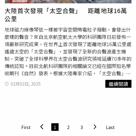
塊間運動方向，因此，誤植日本311地震發生的時間和規
模，並不影響作答，本題維持原參考答案，不影響計分。大
大陸首次發現「太空合聲」 距離地球16萬
考中心說，對於圖片部分數據誤植，實感抱歉。為不影響後
公里
續學生學習，大考中心中心將修正公告版試題；也將以此為
鑑，日後加強檢視試題內容所附之圖表。
地球磁力線像琴弦一樣被宇宙空間帶電粒子撥動，會發出什
麼樣的聲音？來自北京航空航太大學的科研團隊日前發佈一
項最新研究成果，在世界上首次發現了距離地球16萬公里處
遙遠太空的「太空合聲」，並發現了全新的合聲波產生機
制，突破了全球科學界在太空合聲波研究領域延續70多年的
傳統認知。目前北航科研團隊的相關論文已經在國際知名學
術期刊《自然》發表。根據大陸專家介紹，「太空合聲」學
名為合聲波，是一種電磁波。傳統觀點認為它的產生與地球
繼續閱讀
02月02日, 2025
磁場有關，如果將地球磁場的磁力線想像為兩端固定在地球
南北磁極區的琴弦，當太陽風的能量到達地球時，與地球磁
場相互作用，就激發出頻率特徵類似於清晨鳥兒的齊鳴合奏
聲的電磁波。據央視報導，自20世紀50年代以來，全球與
空間探索有關的科學家對合聲波進行了大量觀測研究，認為
合聲波主要發生在近地空間的地球偶極磁場區域。北航科研
First
1
2
3
Last
團隊利用一個科學探測器數年收集的海量資料，首次發現了