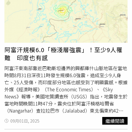
形成「東海」、「東南海」、「南海」與「日向灘」4個區
義導向的科學教育；另一項研究則追蹤空氣污染源，該官員
域連動的複合型地震，死亡人數最多恐超過29萬人。政府估
批評其「將矛頭指向汽車與油氣產業」，認為是浪費公帑。
計南海海槽巨大地震在30年內發生的機率為6成至9成以上
氣候學家暨德州理工大學特聘教授海霍（Katharine
（另1種計算方式為2成至5成），但鎌田表示，下次發生的
Hayhoe）則在社群媒體發文指出，「NCAR對於氣候科學而
時間點其實已能相當程度地推定。鎌田分析，南海海槽巨大
言，是我們的母艦」。她強調，該中心支持颶風觀測、雷達
地震發生時，會伴隨地盤瞬間抬升的『回彈隆起』現象。自
技術開發與氣象模型程式設計等關鍵科研工作，「解散
江戶時代以來，高知縣室津港持續測量隆起高度，研究顯
NCAR無異於摧毀我們理解地球系統的基石」。NCAR成立於
阿富汗規模6.0「極淺層強震」！至少9人罹
示，隆起高度越大，下1次地震發生前的間隔時間就越長，
第二次世界大戰後，美國對氣象學、太陽觀測與大氣科學的
難 印度也有感
「根據前前次（1854年）與前次（1946年）地震的隆起高
興趣激增，促成其誕生。該中心早期聚焦於大氣化學與物理
度進行推算，可以預測發生時期。也就是說，下次南海海槽
氣象，並在1980至1990年代因應聯邦政府對氣候變遷關注
阿富汗東南部靠近巴勒斯坦邊界的興都庫什山脈地區在當地
地震，極可能落在2035年前後5年的範圍內。」此外，在南
升溫，預算規模翻倍成長。科羅拉多州州長波利斯（Jared
時間8月31日深夜11時發生規模6.0強震，造成至少9人身
海海槽巨大地震發生前約40年，日本歷史上往往會出現內陸
Polis）表示，NCAR是全球地球系統科學研究的領導機構，
亡、25人受傷，而印度部分地區也感受到了明顯震感。根據
直下型地震頻繁發生的情況。鎌田指出，近年來，從1995
不僅限於氣候科學領域，還提供關於火災、洪水等極端天氣
外媒《經濟時報》（The Economic Times）、《Sky
年的阪神大地震、2016年的熊本地震，到2018年的大阪府
事件的關鍵數據，有助於保護民眾生命與財產。他警告，一
News》報導，美國地質調查所（USGS）指出，地震發生於
北部地震，接連不斷。因此，內陸型的首都直下地震風險，
旦削減資金，將使美國在科研競爭中落後其他國家。白宮則
當地時間晚間11時47分，震央位於阿富汗楠格哈爾省
也正一天天升高。首都圈面臨的威脅並不僅限於直下地震。
強調，川普總統正試圖將NCAR「恢復到原本的研究目
（Nangarhar）查拉拉巴巿（Jalalabad）東北偏東約42公
政府中央防災會議同時對南海海槽巨大地震引發的海嘯提出
的」，但尚未說明該決策將影響多少名員工或相關大學合作
里處，震源深度僅10公里，屬於極淺層地震。德國
地球科學
繼續閱讀
09月01日, 2025
警告，「關東各地以及伊豆諸島，都可能遭遇超過10公尺的
計畫。目前NCAR擁有約830名員工。值得注意的是，川普
研究中心（GFZ）則稱，震央位於楠格哈爾省查拉拉巴巿附
巨大海嘯，其規模足以在短短約15分鐘內，讓東京都內眾多
政府近期也針對另一座位於科羅拉多的研究機構——前國家
近，規模6.1，震源深度14公里。據悉，查拉拉巴巿距阿富