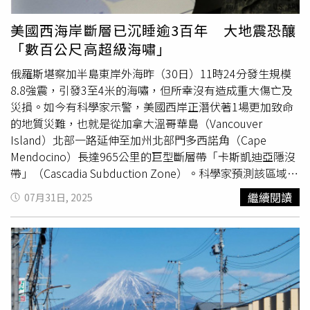
保持良好溝通，定期舉辦說明會，確保資訊公開透明，並積
會」、3月舉行「國民中學數學競賽」與「國民中學自然學
極聆聽社區意見，探勘工程將於動工後陸續展開地質調查、
科競賽」以及寒暑假的高雄探究網上網挑戰等規劃，從基礎
美國西海岸斷層已沉睡逾3百年 大地震恐釀
鑽井工程及熱流監測作業，並嚴格依據環境評估與法規標準
科學實驗的操作與觀察，到進階題型的分析與探究，各規劃
「數百公尺高超級海嘯」
執行，期待為三星鄉打造一個綠能與地方共存的典範，共同
皆為學生培養科學素養與鍛鍊邏輯思維的重要歷程。除辦理
打造宜居與友善的永續家園。
多項科學活動以培育學子探究素養外，近年亦積極推動前瞻
俄羅斯堪察加半島東岸外海昨（30日）11時24分發生規模
性科學教育計畫，包括與樹人醫專郭啟東教授合作執行國科
8.8強震，引發3至4米的海嘯，但所幸沒有造成重大傷亡及
會「偏鄉科普教育」與「全民科學週」等專案，強化本市偏
災損。如今有科學家示警，美國西岸正潛伏著1場更加致命
遠地區學校的科普教育推展，縮短城鄉學習差距，並參與國
的地質災難，也就是從加拿大溫哥華島（Vancouver
科會於高雄車站辦理之「臺灣科普環島列車」活動，促進城
Island）北部一路延伸至加州北部門多西諾角（Cape
鄉間學校的科學互動與交流。113年度第43屆國民中小學科
Mendocino）長達965公里的巨型斷層帶「卡斯凱迪亞隱沒
學園遊會。（圖片提供／高雄市政府教育局）在科展方面也
帶」（Cascadia Subduction Zone）。科學家預測該區域未
不遺餘力，高雄市每年9月辦理「中小學科展指導教師研
來50年內發生大地震的機率達15%，屆時恐引發數百公尺
繼續閱讀
07月31日, 2025
習」，邀請本市具豐富經驗之優良教師，帶領有志投入科展
高的超級海嘯（Megatsunami）襲擊美國西海岸。據《每日
指導的教師進行研究引導與經驗分享。同時定期辦理科學實
電訊報》的報導，維吉尼亞理工學院（Virginia Tech）4月的
驗設備申請計畫，支持學校強化教學資源；並鼓勵並補助學
研究顯示，「卡斯凱迪亞隱沒帶」上規模8級以上的地震將
校成立「科展教師專業學習社群」，由教師組成團隊，共同
在數分鐘內導致沿海陸地沉降將近2公尺，西雅圖
研討探究主題、攜手指導學生，形塑具系統性的科學教育支
（Seattle）、波特蘭（Portland）等城市將遭受毀滅性打
持架構。自市科展選拔優秀作品晉級全國科展後，亦辦理
擊，數百公里的道路、機場、學校、醫院與發電廠都將淹沒
「全國科展精進研習」，協助代表本市參賽師生釐清研究方
水中。研究人員判定加州北部、華盛頓州南部與奧勒岡州北