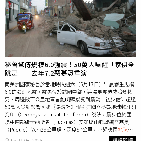
立即將這些複合型災害納入長期規劃。」報導補充，現代地
堆積達5公分。而自2011年東日本大地震以後，富士山下方
震改採「矩震級」（Moment Magnitude Scale）衡量，此
的岩漿庫已蠢蠢欲動，進入「噴發待命」狀態，隨時都可能
為芮氏規模的進化版，能記錄地面晃動程度與釋放的地震能
噴發。富士山在「寶永噴發」後，已沉寂逾300年，遠超於
量。數值越大，災情越慘重。人類史上最強地震是1960年
過去平均50至100年的噴發間隔，因此一旦噴發，其威力可
的智利規模9.5強震，發生於太平洋板塊俯衝至南美板塊的
想而知。根據模擬數據顯示，富士山噴發若持續15天，靜岡
斷層帶。該次地震使整片松林與農場沉沒為潮汐沼澤，沿海
御殿場市每小時可能降下1至2公分的火山灰，累積厚度將達
城鎮遭淹沒，數千人喪生，當地居民被迫棄家逃難。理論上
120公分；橫濱最終也將被10公分的火山灰覆蓋；東京新宿
地震強度存在上限，因地球尚無足以產生更強能量的斷層
區也會有超過1公分的火山灰。鎌田指出，在富士山噴發後
帶。部分學者質疑規模10地震的可能性，而且若要造成全球
的10天內，距離富士山超過100公里的首都圈地區，會開始
秘魯驚傳規模6.0強震！50萬人嚇醒「家俱全
毀滅性災害，可能需達11級。本次堪察加半島地震規模達
受到影響，交通、通訊、金融、電力、自來水、瓦斯等基礎
跳舞」 去年7.2惡夢恐重演
8.8，是自2011年日本東北規模9.1地震後的全球最強震。其
設施會全面中斷，日本的社會生活，將退回彷彿江戶時代的
威力足以產生媲美商用噴射機速度的海嘯橫越太平洋，至少
水準。雖然日本內閣曾估算過，若發生與寶永噴發規模相當
南美洲國家秘魯於當地時間週六（5月17日）早晨發生規模
50次餘震（最高達規模6.9）更會助長海嘯。南安普敦大學
的火山爆發，將造成2兆5千億日圓（約新台幣5千2百億
6.0的強烈地震，震央位於該國中部，這場地震造成強烈搖
（University of Southampton）構造學教授麥克尼爾（Lisa
元）的損失，但學界普遍認為此估算結果過低，且若加上其
晃，周邊數百公里地區皆能明顯感受到震動，初步估計超過
McNeill）分析：「某些斷層運動未大幅擾動海床，故不會
他同步發生的複合災害，整體損失恐達數十兆日圓。
50萬人受到影響。據《路透社》報引述國立秘魯地球物理研
引發海嘯。但本次地震斷層破裂與滑移量極大，因此形成海
究所（Geophysical Institute of Peru）說法，震央位於國
嘯。這些波浪在海洋中傳播時看似微小，卻以高速行進，一
境中南部盧卡納斯省（Lucanas）安第斯山脈城鎮普基奧
旦抵達淺水區便會再度堆高。」地震發生於堪察加半島下方
（Puquio）以南23公里處，深度97公里，不過德國
地球科
2大板塊交界的隱沒帶。此處太平洋板塊（Pacific Plate）以
學
研究中心表示，這起地震的深度僅為10公里。南美國家秘
繼續閱讀
05月17日, 2025