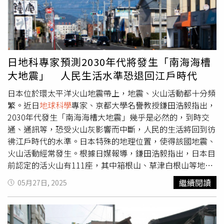
向、修正架構與內容，並強化其論述能力。從問題提出、假
部人口稠密區受創最嚴重。如同堪察加8.8強震，「卡斯凱
設建構、實驗設計、資料分析到結論撰寫，皆建立完善的指
迪亞隱沒帶」同屬「環太平洋火山帶」（Pacific Ring of
導機制與歷程紀錄，真正落實「做中學、學中做」的核心理
Fire），據悉全球約有90%的地震在這條火山帶上。倫敦大
念。本市第65屆中小學科學展覽會頒獎。（圖片提供／高雄
學學院（University College London）地球物理與氣候危害
市政府教育局）高雄市將持續深化科學教育的推動，展現學
榮譽教授麥圭爾（Bill McGuire）解釋：「這條所謂環太平
日地科專家預測2030年代將發生「南海海槽
生科學探究歷程中的觀察力、思辨力與實作成果，涵養勇於
洋火山帶除了活火山密集，更是大地震的特徵區。當上覆板
大地震」 人民生活水準恐退回江戶時代
提問、善於驗證的核心素養，讓學生能在學習中培養問題解
塊與下伏板塊相互卡住最終釋放時，每次震動皆釋放了累積
決與批判思考的能力。亦鼓勵學校結合課程設計與跨領域統
數世紀的應變能量。」麥圭爾指出，地震鮮少造成大規模破
日本位於環太平洋火山地震帶上，地震、火山活動都十分頻
整，實踐知識應用，並促進學生邏輯推理、創意思維與科學
壞，因其多發生在遠離人口密集區之處，「雖然在夏威夷
繁。近日
地球科學
專家、京都大學名譽教授鎌田浩毅指出，
表達等能力之提升。※高雄市政府教育局廣告
（Hawaii）、日本等遙遠地區造成的海嘯高度看似有限，但
2030年代發生「南海海槽大地震」幾乎是必然的，到時交
局部破壞仍難以避免。」此外，「卡斯凱迪亞隱沒帶」上次
通、通訊等，恐受火山灰影響而中斷，人民的生活將回到彷
發生強震，必須追溯到西元1700年1月26日，地質證據顯示
彿江戶時代的水準。日本特殊的地理位置，使得該國地震、
該次地震導致太平洋西北地區大範圍陸沉與沿海沼澤淹沒。
火山活動經常發生。根據日媒報導，鎌田浩毅指出，日本目
另根據過去6至7千年的地質記錄，該區域約每200至800年
前認定的活火山有111座，其中箱根山、草津白根山等地，
就會發生11次強震，這意味著「末日級地震」可能迫在眉
都有曾在地震後活動的紀錄。鎌田表示，1707年江戶時
繼續閱讀
05月27日, 2025
睫。該研究主筆、維吉尼亞理工學院
地球科學
系助理教授杜
代，東南海、東海、南海3個地震帶，連動發生規模9的「寶
拉（Tina Dura）警告：「這絕非遙遠或抽象的威脅。強震
永大地震」，這場地震發生的49天後，富士山發生200年以
發生機率正持續攀升，而氣候變遷更在加劇風險。我們必須
來首次大噴發，造成江戶地區，也就是如今的東京，火山灰