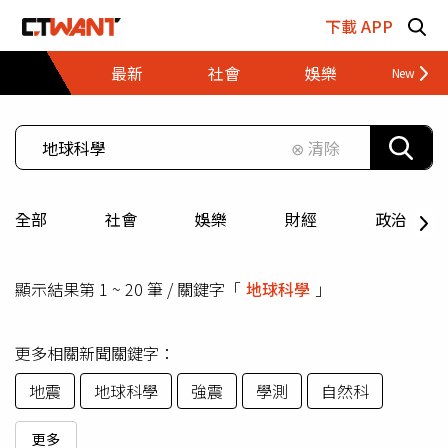
跳至主要內容區塊
下載 APP
最新
社會
娛樂
財經
⊗ 清除
全部
社會
娛樂
財經
政治
顯示結果第 1 ~ 20 筆 / 關鍵字「
地球科學
」
更多相關新聞關鍵字：
地震
地球科學
強震
學測
自然科
更多