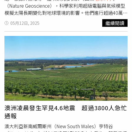
強烈震感驚醒，有人形容聽到「低沉轟鳴聲」，一度以為是
（Nature Geoscience），科學家利用超級電腦與氣候模型
爆炸或軍機飛過。
模擬太陽長期變化對地球環境的影響。他們進行超過40萬次
模擬，發現隨著太陽亮度與溫度逐漸增加，地球將面臨氣候
繼續閱讀
05月12日, 2025
極端化與氧氣逐步消失的危機，最終導致有氧生命無法存
活，僅剩下厭氧微生物得以苟延殘喘。研究指出，地球大氣
中氧氣的穩定存在將於約10.8億年後崩潰，誤差範圍約為
1.4億年。此後，地表氣候將變得極度不穩，海洋沸騰、生
命系統瓦解，預示著地球生物圈的終結。馬斯克接受福斯新
聞專訪時表示，「最終地球上的所有生命都將被太陽毀滅。
這是推動我致力於火星殖民的原因之一。」他形容火星是
「集體生命的壽險」，人類若想延續文明，必須成為「多行
星物種」。太陽預計在約50億年後進入紅巨星階段，屆時太
陽體積將大幅膨脹，可能吞噬水星、金星甚至地球，這一過
程將徹底摧毀地球現有的物理結構與環境。面對長遠的宇宙
命運，馬斯克提出希望未來20年內在火星建立可容納百萬人
澳洲凌晨發生罕見4.6地震 超過3800人急忙
的自給自足城市。他強調：「如果火星必須依賴地球補給才
通報
能生存，那我們並未真正建立生命的保險機制。只有當火星
可以獨立生存時，人類的未來才真正有保障。」美國政府也
澳大利亞新南威爾斯州（New South Wales）亨特谷