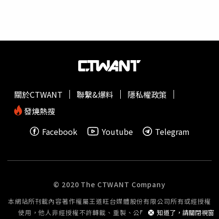
距離地球16萬公里處的合聲波，同時還發現了全新的合聲波
產生機制，突破了全球科學界延續70多年的傳統認知。隨著
高能粒子對航天器所造成的威脅日益凸顯，全球所有航太大
國的空間天氣預測系統中，合聲波都是重要內容。大陸科學
院院士、北京航空航太大學空間與
地球科學
學院院長曹晉濱
說明，透過研究合聲波是怎麼產生的，怎麼加速高能電子
的，就可以對高能電子輻射帶的演化進行提前預報，就可以
減免對衛星的損害。
關於CTWANT
聯繫&爆料
隱私權政策
發燒熱搜
Facebook
Youtube
Telegram
© 2020 The CTWANT Company
本網站所刊載內容著作權屬王道旺台媒體股份有限公司所有或經授權
使用，他人非經授權不許轉載、重製、公開播送或公開傳輸。
知道了，請關閉視窗