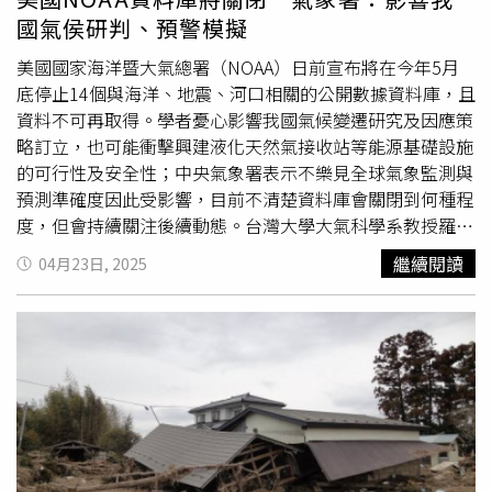
屋外的巨響。而身處紐卡索的貝瑞（Alan Berry）則表示，
國氣侯研判、預警模擬
他在廚房倒水時感受到外牆彷彿遭受撞擊，房內大門與圍籬
也在震動。而這次地震震央鄰近索利山・沃克沃斯（Mount
美國國家海洋暨大氣總署（NOAA）日前宣布將在今年5月
Thorley Warkworth）露天煤礦，引發部分人對於地震與採
底停止14個與海洋、地震、河口相關的公開數據資料庫，且
礦活動是否有關的疑問。但蒙納許大學（Monash
資料不可再取得。學者憂心影響我國氣候變遷研究及因應策
University）的地震學者尼尼斯（Dee Ninis）表示，根據目
略訂立，也可能衝擊興建液化天然氣接收站等能源基礎設施
前資料，地震發生的深度已超出一般採礦作業範圍，因此這
的可行性及安全性；中央氣象署表示不樂見全球氣象監測與
起地震與採礦活動之間並無直接關聯。此外，亨特谷地區亦
預測準確度因此受影響，目前不清楚資料庫會關閉到何種程
被列為澳洲七個潛在核能發電廠預定地之一。新英格蘭
度，但會持續關注後續動態。台灣大學大氣科學系教授羅敏
（New England）選區的國民黨聯邦議員喬伊斯（Barnaby
輝表示，科學家藉NOAA資料庫可追蹤熱浪與暴雨等短期天
繼續閱讀
04月23日, 2025
Joyce）受訪時強調，任何核電設施都會以遠高於此次地震
氣事件變化，並分析長期氣候變遷趨勢，探討全球暖化與衝
強度為標準設計。他舉例指出，位於馬斯威爾布魯克南方的
擊相關問題，進一步制定應對策略，資料庫關閉將對全球及
Bayswater燃煤電廠並未受到地震損害，仍穩定運作。根據
台灣研究影響深遠。台灣海洋大學
地球科學
研究所特聘教授
澳洲
地球科學
局資料，亨特谷地區去年8月與9月曾接連發生
兼所長陳明德則舉例，液化天然氣接收站與碳封存設施興
芮氏規模4.5至4.7的地震，11月也有一次芮氏規模4.1的事
建，需要精確地掌握地層穩定性與潛在活動斷層，一旦無法
件，顯示該區域可能正經歷一波地震「群集」現象。澳洲
地
存取NOAA相關資料，將影響我國能源基礎建設可行性與安
球科學
局表示，將持續透過其超過150座地震監測站網絡進
全性。他也提到，NOAA火山爆發紀錄與地震反射資料是全
行即時監測與分析，並透過國家地震警報中心發送預警訊
球少數公開、高品質且長時間的資料來源，若關閉了，恐導
息。
致預警模擬精準度降低，尤其台灣易受海底地震與海嘯侵