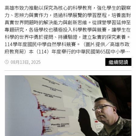
財華則補充：「探勘施工過程中，與在地的溝通非常重要，
有任何問題都歡迎直接來找我討論。我們這次採用的是目前
高雄市致力推動以探究為核心的科學教育，強化學生的觀察
全台最先進的探勘機組，將以最低影響、最高效率為原則，
力、思辨力與實作力，透過科學展覽的學習歷程，培養面對
進行每一道工程步驟，讓居民安心、讓施工透明。」現場並
真實世界問題時的解決能力與創新思維。從課堂學習延伸至
有宜蘭縣工商發展投資策進會總幹事陳志信等人代表宜蘭縣
專題研究，各級學校也積極投入科學教學與競賽，讓學生在
政府到場支持。宜蘭縣現有商轉地熱發電廠有下列兩廠：
科學的世界中勇於提問、持續驗證，建立紮實的探究素養。
一、清水地熱發電廠（宜蘭大同／三星）裝置容量：4.2
114學年度國民中學自然學科競賽。（圖片提供／高雄市政
MW年發電量：約 3,000 萬度電，可供約 1 萬戶家庭使用
府教育局）本（114）年度舉行的中華民國第65屆中小學科
二、仁澤地熱發電廠（宜蘭大同）裝置容量：0.84 MW年發
學展覽會中，高雄市表現卓越，總計36件作品參賽，榮獲
繼續閱讀
08月13日, 2025
電量：約 470 萬度電，可供約 1,200 戶家庭用電另外在宜
36件獎項（包含大會獎、個別獎），成績斐然。其中，高雄
蘭員山鄉以及大同鄉仁澤地熱區都尚有地熱探測井在探勘
中學、陽明國中個別榮獲該組學校團體獎第3名，高雄市更
中。此次大地能源公司的宜蘭三星鄉地質探勘場為宜蘭縣第
榮獲縣市團體獎第1名，充分展現本市在科學教育上的實力
三處探勘場。計畫亮點與效益：施工期程：探勘與數據收集
與深耕成果。本屆參展作品橫跨數學、物理、化學、生物、
約需兩年，預計2027年7月1日完工。發電潛能：規劃建置
地球科學
、應用科學等多元領域，涵蓋社會、環境、農業、
1.5至3MW地熱電廠，足以供應約1,000至1,500戶家庭用
工程、資訊等在地與全球議題，顯示高雄的科學教育已展現
電。永續能源：電廠可穩定運作20年以上，並採熱水回注循
多樣性與跨域整合的能量。114學年度國民中學數學競賽。
環技術，避免地下水資源浪費。地方共榮：計畫以「能源＋
（圖片提供／高雄市政府教育局）高雄市教育局長期規劃多
農業＋鄉村」模式，推動宜蘭在地經濟與綠能發展，兼顧環
元的科學與數理教育活動與競賽，積極建構學生探究與實作
境與社區利益。大地能源開發強調，本案將持續與地方居民
的學習環境，透過每學年的10月辦理「國民中小學科學園遊