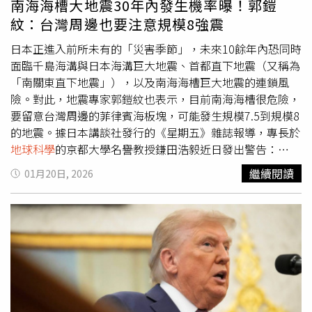
南海海槽大地震30年內發生機率曝！郭鎧
及150公里的拉卡托羅（Lakatoro，人口約710人），則可
紋：台灣周邊也要注意規模8強震
能感受到輕度震動。萬那杜位於環太平洋地震帶（Pacific
Ring of Fire），板塊活動頻繁，屬全球地震活動高度活躍區
日本正進入前所未有的「災害季節」，未來10餘年內恐同時
域之一。淺層強震在該區並不罕見，但因震源深度較淺，往
面臨千島海溝與日本海溝巨大地震、首都直下地震（又稱為
往更容易造成地表破壞與建築損傷。由火山學家和攝影師團
「南關東直下地震」），以及南海海槽巨大地震的連鎖風
隊運作的專業網站與旅遊營運商「VolcanoDiscovery」表
險。對此，地震專家郭鎧紋也表示，目前南海海槽很危險，
示，若後續數據更新或出現重大災情通報，將即時調整資訊
要留意台灣周邊的菲律賓海板塊，可能發生規模7.5到規模8
並持續追蹤。同時呼籲當地民眾透過線上系統或行動應用程
的地震。據日本講談社發行的《星期五》雜誌報導，專長於
式回報震感與災情，以利彙整第一手觀測資料，提供全球關
地球科學
的京都大學名譽教授鎌田浩毅近日發出警告：
注此一事件的讀者更完整的資訊。
「2026年，特別需要對大規模地震保持高度警戒。日本已
繼續閱讀
01月20日, 2026
經正式進入規模完全不同層級的『極端嚴重災害季節』。」
談到大型地震，許多人記憶猶新的應是去年12月8日震央位
於青森縣東方外海、芮氏規模達7.5的地震。真正令人憂心
的，是這類地震可能引發後續更大規模的災難。在北海道的
千島海溝，以及東北外海的日本海溝，歷史上曾多次發生最
大規模超過芮氏9的超大型地震。鎌田指出：「在『千島海
溝、日本海溝巨大地震』發生之前，周邊地區往往會先出現
芮氏規模7左右的地震。以1963年的擇捉島外海地震為例，