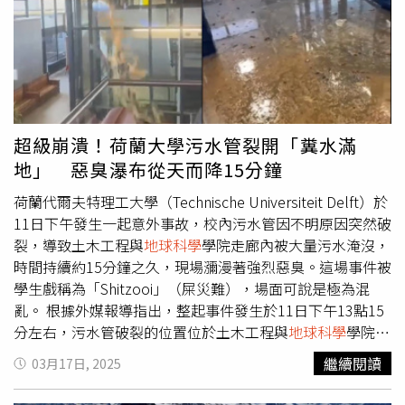
品，「如果天黑了，就點一支蠟燭；如果天氣寒冷，可以使
用火盆，但要注意火源和通風」。鎌田浩毅接著指出，一般
家庭可以挑戰2天不去買食物，若是1個人住的學生則可延長
至5天，以確認家中有多少存糧。他說，水電瓦斯都可以繼
續使用，但只能依靠冰箱裡的食物過活，「這樣，你就會知
道在緊急情況下需要什麼，例如泡麵和罐頭食品，同時也讓
我們意識到每天是否都過著浪費的生活」。最後，鎌田浩毅
超級崩潰！荷蘭大學污水管裂開「糞水滿
直言，「如果沒有這些要素，永續發展的社會是不可能
地」 惡臭瀑布從天而降15分鐘
的……如何解決這個問題是一個全球性問題，所以我們必須
解決它，我相信學習不依賴電力、不浪費食物的生活，並運
荷蘭代爾夫特理工大學（Technische Universiteit Delft）於
用這種意識和知識，才能創造一個永續發展的社會」。
11日下午發生一起意外事故，校內污水管因不明原因突然破
裂，導致土木工程與
地球科學
學院走廊內被大量污水淹沒，
時間持續約15分鐘之久，現場瀰漫著強烈惡臭。這場事件被
學生戲稱為「Shitzooi」（屎災難），場面可說是極為混
亂。 根據外媒報導指出，整起事件發生於11日下午13點15
分左右，污水管破裂的位置位於土木工程與
地球科學
學院一
樓，但這條管道連接著二樓及以上樓層所有廁所，因此污水
繼續閱讀
03月17日, 2025
迅速流入學院走廊，學院地板幾乎被污穢物覆蓋，一名學生
將現場拍攝的畫面上傳至TikTok時，描述當時堪稱是「地板