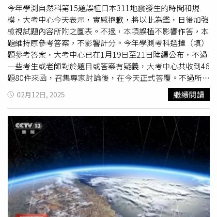
深度。
今年學測自然科第15題誤植日本311地震發生的時間和規
模，大考中心今天表示，實感抱歉，將以此為鑑，日後加強
檢視試題內容所附之圖表。不過，本項誤植不影響作答，本
題維持原參考答案，不影響計分。今年學測考科選擇（填）
題參考答案，大考中心已在1月19日至21日陸續公布，不過
一些考生或老師對於題目或答案有疑義，大考中心共收到46
題80件來函，召集專家討論後，在今天正式答覆。不過所有
題目均維持原有答案，並未改變，也沒有任何送分題。今年
繼續閱讀
02月12日, 2025
學測自然科第15題出現明顯錯誤，這是
地球科學
方面的題
目，考近百年來全球前五大規模的地震分布圖，要考生依據
圖示判斷地震分別屬於哪種類型的板塊邊界／構造區域。不
過這一題的圖片中把2011年3月11日發生在日本宮城外海、
規模9.0的311大地震，發生日期寫成2010年3月11日，規模
也標示8.9，均出現明顯錯誤，被網友批評「這麼大的事件
還能寫錯，有點扯」、「 這種低級錯誤居然發生在大
考」。對此，大考中心正式對外說明，本題旨在測驗考生能
否判斷有關板塊邊界類型與大地震發生位置的關聯性，作答
主要依據圖中所呈現的震央位置，以及箭頭線段所代表的板