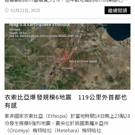
少39％。研究還發現，冰川的融化速度正在顯著增加。
繼續閱讀
02月21日, 2025
2012年至2023年間，冰川消融的速度比前十年平均增加
36％，顯示全球暖化的影響愈發嚴重。 英國諾桑比亞大學
（Northumbria University）地理與環境科學系主任薛帕德
（Andrew Shepherd）指出，海平面即使微幅上升，也會導
致沿海地區的洪災風險大增。海平面每上升1公分，全球每
年就有額外200萬人面臨洪水威脅。此外，冰川融化也會導
致特定地區的淡水供應短缺，影響農業、飲用水供應和水力
發電。全球約20億人依賴冰川融水，是攸關人類生存的重大
問題。除了飲用水與農業用水，冰川對於水力發電也至關重
要。例如冰島70％電力來自水力發電，而冰川融水正是當地
的關鍵能源來源。類似情況亦出現在安第斯山脈與歐洲瑞士
等地，仰賴冰川的水資源穩定當地電力供應。上述研究發表
衣索比亞爆發規模6地震 119公里外首都也
於國際知名期刊《自然》（Nature），屬於大型計畫
有感
「Glambie」的一部分。該計畫綜合分析現場測量數據、光
學與雷達衛星數據，以及雷射測量技術，提供全球冰川變化
東非國家衣索比亞（Ethiopia）於當地時間14日晚上23點28
的詳細評估。研究團隊也談及，冰川消融是繼海洋暖化之
分發生規模6強烈地震，震央位於該國奧羅米亞州
後，全球海平面上升的第二大因素，對氣候變遷的影響不容
（Oromiya）梅特哈拉（Metehara）梅特哈拉