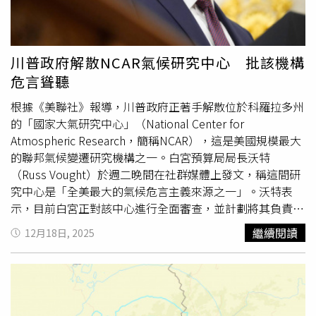
在主震之前就曾發生過規模7的地震。去年12月青森縣外海
的那場地震，也不能排除是前震的可能性。」回顧過去的千
島海溝與日本海溝地震，幾乎都伴隨著巨大海嘯，從北海道
一路到關東的太平洋沿岸廣泛地區遭到侵襲。根據海岸沉積
川普政府解散NCAR氣候研究中心 批該機構
物調查等研究推估，岩手縣宮古市可能出現高達29.7公尺的
危言聳聽
海嘯，北海道襟裳町與青森縣八戶市也可能迎來超過26公尺
海嘯。鎌田補充，今年同樣必須高度警惕的，還包括未來30
根據《美聯社》報導，川普政府正著手解散位於科羅拉多州
年內發生機率約7成的首都直下地震，「去年12月19日，日
的「國家大氣研究中心」（National Center for
本政府的中央防災會議公布了芮氏規模7的首都直下地震災
Atmospheric Research，簡稱NCAR），這是美國規模最大
害推估。最嚴重情況下，死亡人數可能達約1.8萬人，災害
的聯邦氣候變遷研究機構之一。白宮預算局局長沃特
相關死亡人數接近4萬人，全毀或毀損的建築物約40萬棟，
（Russ Vought）於週二晚間在社群媒體上發文，稱這間研
經濟損失高達約83兆日圓，東京的城市機能幾乎陷入全面癱
究中心是「全美最大的氣候危言主義來源之一」。沃特表
瘓。」由於首都圈的1都3縣，集中了日本約1/3的人口，東
示，目前白宮正對該中心進行全面審查，並計劃將其負責的
京都在2022年5月公布的情境模擬也顯示，地震發生3天
重要研究工作，例如氣象預測與天災應變研究，轉移至其他
繼續閱讀
12月18日, 2025
後，儲備物資即開始不足，1個月後，湧入避難所的人們會
單位或地點。NCAR原由全美130多所大學組成的非營利聯
陸續出現身心狀況惡化的情形。2011年東日本大震災時，
盟，受美國國家科學基金會（National Science
物資也曾長時間中斷，而在首都圈，同樣可能出現斷水斷電
Foundation）委託經營。一位白宮高級官員匿名透露，
和糧食短缺的絕望處境。不過目前最令人擔憂的，還是規模
NCAR部分研究方向被視為「覺醒意識濫用」資源，例如支
達芮氏9的南海海槽巨大地震。鎌田指出，其震源範圍可能
持設立「原住民與
地球科學
中心」，以推動更具包容性與正