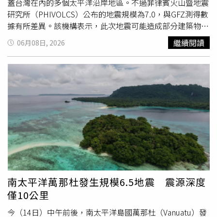
蓋台灣在內的多個太平洋沿岸地區。不過菲律賓火山暨地震
研究所（PHIVOLCS）公布的地震規模為7.0，與GFZ測得數
據有所差異。該機構表示，此次地震可能造成部分建築物受
損，後續也不排除出現餘震，呼籲民眾提高警覺。美國海嘯
繼續閱讀
06月08日, 2026
預警系統指出，未來3小時內，菲律賓、印尼、帛琉、台灣
及巴布亞紐幾內亞部分沿岸地區可能受到海嘯影響。其中台
灣預估海嘯波高低於30公分；印尼及馬來西亞沿岸預估介於
30公分至1公尺；菲律賓部分地區則可能出現1至3公尺海嘯
波高。受到強震影響，日本氣象單位也針對太平洋沿岸部分
地區發布海嘯注意報，提醒海岸及海上活動民眾提高警戒，
盡速遠離海邊及港口區域，以策安全。截至目前為止，菲律
賓官方尚未公布人員傷亡或重大財產損失情況。由於地震規
模大且震源較淺，相關單位仍持續監測後續餘震及海嘯變
化，各國防災機構也密切關注最新發展。
南太平洋萬那杜發生規模6.5地震 震源深度
僅10公里
今（14日）中午前後，南太平洋島國萬那杜（Vanuatu）發