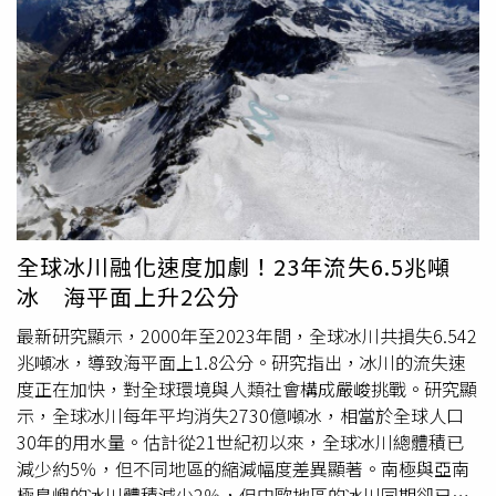
上鋪滿了一層『糞便地毯』。」 一名學院發言人表示，當
時現場氣味極為刺鼻，但其用一種相對委婉的方式描述「這
股氣味確實不太愉快，簡單來說，就像你自己上廁所時的味
道。」 事故發生後，校方立即關閉所有廁所，並派遣清潔
團隊展開清理工作。發言人表示「我們相當幸運，能夠迅速
展開清理作業，目前管道正在更換中。」 雖然污水洩漏影
響範圍較廣，但學院課程並未因此中斷，也沒有影響到周圍
工作區域。但由於學生會休息區恰好就在事故發生地點附
近，為避免臭味進一步擴散，學校暫時封鎖了該區域。也由
於清理作業及通風措施得當，當天晚上臭味已經完全散去，
全球冰川融化速度加劇！23年流失6.5兆噸
校園空氣恢復正常。不過學院發言人也提到「到了晚上，氣
冰 海平面上升2公分
味已經完全消失，現在聞起來與平常沒有兩樣。不過，每當
我看到當時的影片，還是會想起那股味道。」 報導中提
最新研究顯示，2000年至2023年間，全球冰川共損失6.542
到，這座土木工程與
地球科學
學院的建築始建於1957年，
兆噸冰，導致海平面上1.8公分。研究指出，冰川的流失速
目前校方正在調查污水管破裂的具體原因，並同步檢查其他
度正在加快，對全球環境與人類社會構成嚴峻挑戰。研究顯
管線是否也需要更換，學校也計畫趁此機會進行全面檢修。
示，全球冰川每年平均消失2730億噸冰，相當於全球人口
30年的用水量。估計從21世紀初以來，全球冰川總體積已
減少約5％，但不同地區的縮減幅度差異顯著。南極與亞南
極島嶼的冰川體積減少2％，但中歐地區的冰川同期卻已減