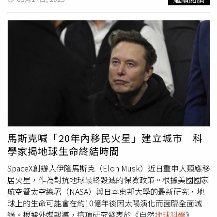
每年約7.62厘米速度向西北移動，被迫潛入鄂霍次克板塊
魯17日清晨發生規模6.0地震。（圖／翻攝自USGS）英國
（Okhotsk plate）下方。該區域過往曾發生多次強震，包
《每日鏡報》（The Mirror）報導，這場地震於清晨5點22
括距離本次震央不遠的1952年規模9.1強震。本次地震因震
分（台灣時間傍晚6點22分）襲擊秘魯全境，多個城市民眾
源深度僅20.5公里（屬淺層地震），得以將巨大能量釋放至
一早就被搖醒，鄰近國家也有明顯震感。包括玻利維亞、厄
上覆水域，從而形成海嘯。規模8級地震釋放能量相當於
瓜多等鄰國民眾也驚呼「床被搖動」，初估超過50萬人有
5500萬噸炸藥。堪察加當地震後出現3至4公尺高的海嘯，
感。另據德國
地球科學
研究中心（GFZ）發布的地震數據，
夏威夷的浪高則有1.2公尺，加州海岸預計當地時間上午9時
這次地震實際規模為6.1，震央接近地表，因此導致更強烈
左右也受到影響。對此，倫敦大學學院環境地震學講師、英
的地面震動。目前尚未傳出人員傷亡或建築毀損的具體消
國自然環境研究委員會（NERC）獨立研究員希克斯博士
息，但當地緊急應變單位已全面進入戒備狀態，準備應對可
（Dr. Stephen Hicks）表示：「如此強震產生的長周期表面
能的後續災害。根據學者分析，祕魯位處「環太平洋火
波將持續環繞地球數日，如同巨鐘般讓行星持續共振鳴
環」，板塊擠壓能量難以釋放，一有變動便可能引發連鎖地
響。」不過專家評估，本次災情應不至於如2011年日本311
震；事實上，秘魯近年地震頻繁。就在去年，該國西岸海域
馬斯克喊「20年內移民火星」建立城市 科
震災嚴重，當時的地震引發40公尺高的海嘯，並奪走1.8萬
才發生一起規模7.2的強震，隨後引發多起餘震並觸發海嘯
學家揭地球生命終結時間
人性命，同時導致福島第一核電廠（Fukushima Daiichi）發
警報，導致至少8人受傷。當時餘震持續將近兩週，令當地
生重大核事故。
民眾人心惶惶。此次強震讓許多人回想起去年的驚險情境，
SpaceX創辦人伊隆馬斯克（Elon Musk）近日重申人類應移
也擔心會有類似規模的餘震接踵而至。值得一提的是，這場
居火星，作為對抗地球最終毀滅的保險政策。根據美國國家
強震發生前一天，英國北約克郡也傳出規模2.5的地震。根
航空暨太空總署（NASA）與日本東邦大學的最新研究，地
據英國地質調查局（BGS）表示，該起地震震源深度約為4
球上的生命可能會在約10億年後因太陽演化而面臨全面滅
公里，屬淺層地震。儘管震級不大，仍有居民在凌晨時分被
絕。根據外媒報導，這項研究發表於《自然
地球科學
》