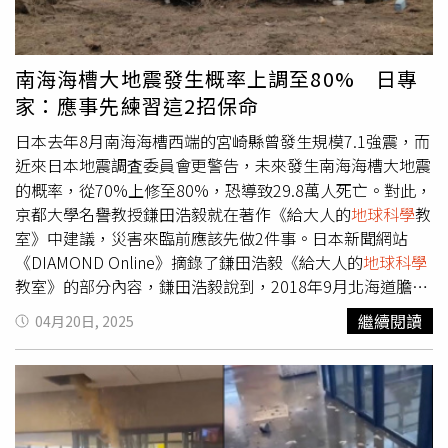
襲，風險不容低估，呼籲各政府單位與學術機構儘速備份必
要資料，並評估建立替代資料庫或與國際機構合作的可能
性。中央氣象署長呂國臣表示，NOAA數據資料庫在全球氣
南海海槽大地震發生概率上調至80% 日專
象監測及預報扮演非常重要角色，未來數據減少，將影響我
家：應事先練習這2招保命
國在內全球監測及預測準確度，也會影響學術研究，氣象署
不樂見這件事發生。氣象署與NOAA有簽署協議，在氣象數
日本去年8月南海海槽西端的宮崎縣曾發生規模7.1強震，而
據及預報的交換及科研領域有所合作，目前尚未聽聞會關閉
近來日本地震調査委員會更警告，未來發生南海海槽大地震
數據交換這方面的資料，但應會影響科研領域合作，氣象署
的概率，從70%上修至80%，恐導致29.8萬人死亡。對此，
會觀察後續情形。
京都大學名譽教授鎌田浩毅就在著作《給大人的
地球科學
教
室》中建議，災害來臨前應該先做2件事。日本新聞網站
《DIAMOND Online》摘錄了鎌田浩毅《給大人的
地球科學
教室》的部分內容，鎌田浩毅說到，2018年9月北海道膽振
東部發生了芮氏規模6.7地震，最大震度7，造成北海道全境
繼續閱讀
04月20日, 2025
停電，「無論是地震、火山爆發或極寒天氣，首先會面臨的
就是斷電」。鎌田浩毅表示，電力是現代人不可或缺的基礎
設施，農作物的生產及運輸均需要電，一旦停電便會讓物流
停擺，因此民眾可以嘗試過「無電生活」，每天3小時不依
賴電力，包括關閉家中總電源、不使用手機等仰賴電力的產