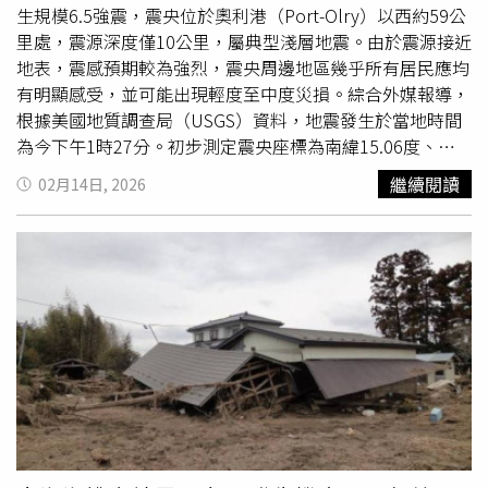
生規模6.5強震，震央位於奧利港（Port-Olry）以西約59公
里處，震源深度僅10公里，屬典型淺層地震。由於震源接近
地表，震感預期較為強烈，震央周邊地區幾乎所有居民應均
有明顯感受，並可能出現輕度至中度災損。綜合外媒報導，
根據美國地質調查局（USGS）資料，地震發生於當地時間
為今下午1時27分。初步測定震央座標為南緯15.06度、東
經166.52度。目前尚未有進一步重大災情或傷亡報告公布，
繼續閱讀
02月14日, 2026
相關單位仍在持續監測中。不過，不同地震監測機構對規模
的估計略有差異。歐洲與地中海地震中心（European-
Mediterranean Seismological Centre, EMSC）將規模定為
6.3；德國
地球科學
研究中心（German Research Centre
for Geosciences, GFZ）則評估為6.2。地震學界指出，隨著
更多地震波資料納入分析，規模、震央與深度數據在事發後
數小時內出現微幅修正屬常態現象。從區域影響來看，距震
央59公里、人口約1,300人的奧利港，63公里外、人口約
1,000人的霍格港（Hog Harbour），以及86公里外、為桑
馬省（Sanma Province）主要城市之一的盧甘維爾
（Luganville，人口約13,400人），預計出現中度震動。至
於距震央146公里的諾索普（Norsup，人口約3,000人）以