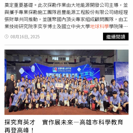
奠定重要基礎。此次探勘作業由大地能源開發公司主導，並
地球科學
人才，並透過參與國際賽事促進跨國交流，推動青
與攜手專業探勘施工團隊邑豐能源工程股份有限公司總經理
年學子與世界接軌，以提升學生國際視野及國際競爭力。
張財華共同推動，並匯聚國內頂尖專家組成顧問團隊，由工
業技術研究院李奕亨博士及國立中央大學
地球科學
學院陳建
志博士共同主持技術規劃與探勘監測計畫，確保探勘過程科
繼續閱讀
08月16日, 2025
學嚴謹、環境友善。中央大學地科院、經濟部能源署及工研
院共同合作，導入專業的地質科學研究與先進鑽井技術，探
勘深度預計達1,500公尺，蒐集完整地質與水文數據。施工
過程亦嚴格落實環保措施，採用2.4公尺圍籬與隔音帆布，
以降低噪音與環境影響。大地能源開發股份有限公司於8月
15日在宜蘭縣三星鄉紅柴林舉辦地質探勘場開工典禮。（圖
／大地能源開發提供）大地能源開發總經理林奕誠以及工業
技術研究院綠能推動組組長李奕亨博士在典禮中表示：「地
熱能是最穩定且友善環境的再生能源之一。我們希望透過這
次在三星鄉的探勘計畫，不僅推動台灣能源轉型，更能結合
當地農業與社區，共創永續共榮的未來。」大地能源開發股
份有限公司於8月15日在宜蘭縣三星鄉紅柴林舉辦地質探勘
探究育英才 實作展未來—高雄市科學教育
場開工典禮。（圖／大地能源開發提供）邑豐能源總經理張
再登高峰！