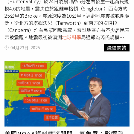
展現出對太空殖民的支持，川普總統任內曾批准對NASA的
（Hunter Valley）於24日凌晨2點55分左右發生一起芮氏規
預算重組，將60億美元由國際太空站營運與研究計畫中轉移
模4.6的地震，震央位於距離辛格頓（Singleton）西南方約
至載人太空任務，包括火星探索。SpaceX目前正全力推進
25公里的Broke，震源深度為10公里。這起地震震撼範圍廣
星際飛船（Starship）計畫，該火箭系統為全球最強大，設
泛，從北方的塔姆沃思（Tamworth）到南方的坎培拉
計可重複使用，大幅降低發射成本。2025年初進行的兩次
（Canberra）均有民眾回報震感，雪梨地區亦有不少居民表
試射雖未完全成功，但展現出強勁的技術進展。馬斯克計畫
示被震醒。地震最初被澳洲
地球科學
局通報為芮氏規模
最快於明年發射無人火星任務，並於四年內實現載人登陸。
5.1，隨後修正為4.6。該局表示，截至凌晨4點為止，已有
繼續閱讀
04月23日, 2025
NASA代理局長珍妮特佩特羅（Janet Petro）表示，美國在
超過3,800人通報感受到地震。根據《ABC》報導指出，這
太空領域的競爭力必須保持領先地位，尤其面對中國等國的
起地震是過去一年內當地所觀測到的第11起芮氏規模3（以
積極追趕，「我們這樣做是為了美國公民，也是為了確保美
上）的地震。地震學者康明斯（Phil Cummins）指出，這場
國在未來的太空發展中領先全球。」
地震對澳洲來說相當顯著。他回顧歷史事件，提及1994年
Ellalong的芮氏規模5.4地震以及1989年紐卡索
（Newcastle）的芮氏規模5.6地震作為比較。康明斯解
釋，澳洲地震雖然不如環太平洋地震帶頻繁，卻是由板塊邊
界遙遠推力長期施加造成的壓力累積所引發，當地殼斷層摩
擦力不再足以承受壓力時便會發生地震。也由於當地地震次
數實在太少，此次地震也引發地區居民的驚恐與關注。居住
於Tea Gardens療養院的班奈特（Jenny Bennett）描述，
自己在地震發生時感到床在晃、衣櫃門嘎嘎作響，甚至聽見
美國NOAA資料庫將關閉 氣象署：影響我