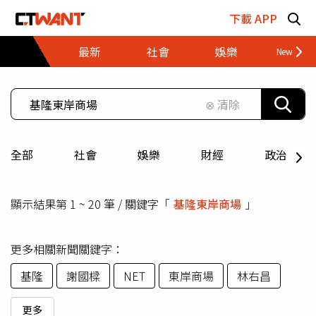
跳至主要內容區塊
下載 APP
最新
社會
娛樂
財經
⊗ 清除
全部
社會
娛樂
財經
政治
顯示結果第 1 ~ 20 筆 / 關鍵字「
基隆東岸商場
」
更多相關新聞關鍵字：
基隆
謝國樑
NET
東岸商場
林右昌
更多