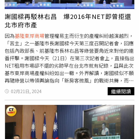
標，一切依法辦理。朱立倫說，民進黨一定要讓價值25億元
的市產，歸於特定廠商嗎？基隆市政府只要依法辦理，微風
謝國樑再駁林右昌 爆2016年NET即曾拒還
也是有信譽的廠商，會把基隆景觀做更多改善，這是好事，
北市府市產
今天國民黨不介入廠商的事情，但一定要站在公平、公正、
因為
基隆東岸商場
管理權易主而衍生的產權糾紛越演越烈，
公開，依法辦理的立場，不能為了維護前一個市長不妥的行
「苦主」之一基隆市長謝國樑今天第三度召開記者會，回應
為，就攻擊謝國樑。
包括內政部長、前基隆市長林右昌等綠營要角近來對他的連
番抨擊。謝國樑今天（21日）在第三次記者會上，直接指出
NET租用市場卻不還的劣跡早在台北市就有紀錄，且與此次
基市東岸商場產權糾紛如出一轍。外界解讀，謝國樑似不願
再隨綠營以帶領輿論指向「新房客微風」的戰術共舞，而要
讓全案回歸昔日林右昌市府、房客「大日」及二房客
繼續閱讀
02月21日, 2024
「NET（主富）」的複雜關係，來反證謝國樑市府的作法才
是正確。謝國樑今天在國民黨中央黨部召開記者會，他說，
此案就是民進黨以不實訊息遂行政治目的戲碼，基隆市府所
作所為是維護基隆市民最大權益，絕不像前市長林右昌放任
東岸商場產權多年不登記、持續模糊，導致今日糾紛，情節
猶如當年金星洗錢案，攻擊都有政治與選舉目的，但他毫不