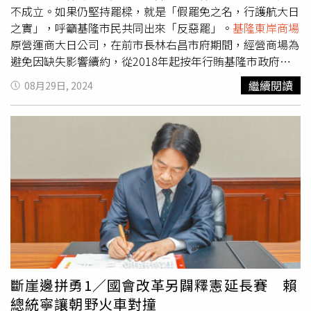
不成立。如果仍堅持罷樑，就是「假罷免之名，行護航大日
之實」，呼籲基隆市民共同出來「反惡罷」。
基隆東岸商場
原營運商大日公司，在前市長林右昌市府期間，經營商場為
避免因缺失影響續約，從2018年起按年行賄基隆市政府陳
姓臨時人員，檢方將大日蘇姓負責人共11人依涉犯貪污治罪
繼續閱讀
08月29日, 2024
條例等罪嫌起訴。針對前基隆市府發言人游本明昨日回應，
檢方起訴文件「終於還前基隆市長林右昌一個公道」。國民
黨立委王鴻薇回嗆， 大日公司的行賄弊案發生在林右昌當
基隆市長任內，林右昌的前發言人竟然要謝國樑出來道歉，
謝要道歉什麼「簡直笑死人」，民進黨怎麼可以丟臉到這種
地步？林右昌更不能躲在不知所云的前發言人背後，應該出
來面對並道歉。王鴻薇強調，罷樑案是因謝國樑收回東岸停
車場的經營權而起，當時大日公司已涉及相關弊案，現在謝
國樑市府收回東岸停車場經營權，無論是在行政訴訟上或刑
責訴訟上，基隆市府都完全站得住腳，罷樑行動開始的理
由，已經被檢方證實完全不成立，「這不叫惡罷，什麼才叫
惡罷？」。台北市議員柳采葳指出，大日公司為了逃漏稅，
斷崖邊拼勇1／國會改革另闢釋憲延長賽 賴
還特別成立了一間「小英有限公司」，這間公司名稱不知是
總統寧讓朝野火車對撞