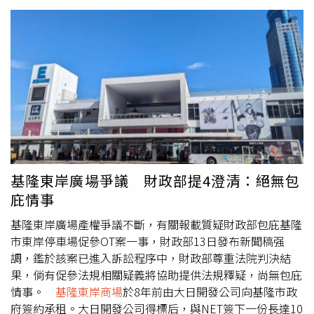
公司2名男性員工，至本署大門申按鈴申告，當時值勤檢察
官正在處理另起詐欺案件，並著手對涉案被告聲請羈押，數
名法警亦在處理人犯戒護、偵查庭站庭維安等勤務，法警於
聽聞申告鈴聲，確認有民眾按鈴後，旋調整手邊勤務，於數
分鐘內由涂姓法警趕至大門口申告鈴設置處查看，瞭解民眾
訴求。基檢說，涂姓法警先詢問到場之NET公司員工欲告何
事，初步釐清所欲提告為民事或刑事，是要書狀提告或口頭
申告，並告知若有警力即時到場之需求，亦可至附近之東光
派出所報案尋求警力協助。NET公司員工表示須要確認後才
能回覆，涂姓法警遂留下可供直接聯繫之公務電話，表示若
決定申告後可直接撥打公務電話聯繫法警較為便利，可以無
基隆東岸廣場爭議 財政部提4澄清：絕無包
庸再按申告鈴。約10分鐘後，NET公司員工再次按鈴申告，
庇情事
本署涂姓法警及江姓法警即前往瞭解，經NET公司員工確認
欲提告刑事案件、委任律師亦將前來後，江姓法警即在現場
基隆東岸廣場產權爭議不斷，有關報載質疑財政部包庇基隆
等候NET公司委任律師到場，而律師於凌晨1時13分許到
市東岸停車場促參OT案一事，財政部13日發布新聞稿强
場，法警即引導入內，檢察官於凌晨1時21分許，開庭製作
調，鑑於該案已進入訴訟程序中，財政部尊重法院判決結
申告筆錄。故本件絕無「檢察官疑睡覺未受理申告」之情
果，倘有促參法規相關疑義將協助提供法規釋疑，尚無包庇
事。基檢強調，該署當日仍有「打詐專案」進行中，且當日
情事。
基隆東岸商場
於8年前由大日開發公司向基隆市政
內勤案件量大，檢察官、書記官及法警同仁均持續忙碌到深
府簽約承租。大日開發公司得標后，與NET簽下一份長達10