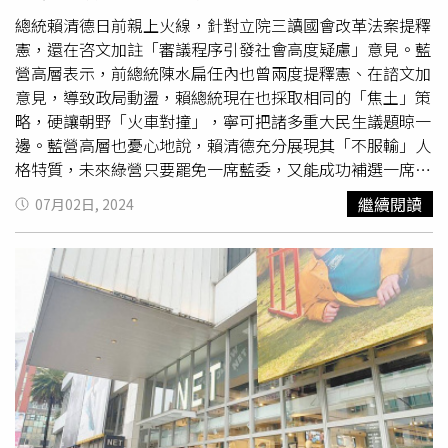
為表忠，還是真的與民進黨有密切關係？「小英公司」實際
上沒有交易行為，卻搭配大日公司等14間公司以假發票逃漏
總統賴清德日前親上火線，針對立院三讀國會改革法案提釋
稅，總計逃漏稅金額80餘萬元。她也強烈質疑，檢方調查發
憲，還在咨文加註「審議程序引發社會高度疑慮」意見。藍
現，林右昌市府還縱容大日公司虛報東岸商場報告中的銷售
營高層表示，前總統陳水扁任內也曾兩度提釋憲、在諮文加
額，以避免繳交權利金，造成基隆人損失高達486萬餘元，
意見，導致政局動盪，賴總統現在也採取相同的「焦土」策
基隆人納稅錢一點一滴的被林右昌任內的基隆市府吸走，變
略，硬讓朝野「火車對撞」，寧可把諸多重大民生議題晾一
成「綠友友發大財」。國民黨基隆市黨部發言人黃申棟表
邊。藍營高層也憂心地說，賴清德充分展現其「不服輸」人
示，檢方起訴書顯示，大日公司每年定期行賄林右昌市府的
格特質，未來綠營只要罷免一席藍委，又能成功補選一席，
公務人員，累計5年總共行賄95萬元，以護航大日公司獲得
就有可能重返立院第一大黨，民眾黨團屆時是否還會與藍合
繼續閱讀
07月02日, 2024
東岸商場標案，嚴重損害基隆人的權益。起訴書中還說明，
作很難說，綠就更可能壓制在野黨，藍營2026縣市長選情
林右昌市府洩密給大日公司的手法相當低劣，竟然將招標資
樂觀不得。該人士進一步研判，民進黨不避諱的介入罷免國
訊用「手機拍照」的方式，傳給大日公司，可見當時的基隆
民黨基隆市長謝國樑連署「髮夾灣」，刻意忽略法院已判決
市府公務人員視法治於無物，如今罷免團體口口聲聲說為了
基市府在「罷謝」導火線「
基隆東岸商場
爭議」勝訴的事
基隆好，事實上維護的不是基隆利益，而是特定政黨的利
實，就是企圖將謝國樑形塑成「罷免藍委」的第一塊骨牌。
益。國民黨今天召開「東岸商場弊案真相大白 林右昌任內
藍白立委雖攜手通過國會改革案，卻遭到綠營以釋憲強烈反
貪腐，卸任還搞惡罷？」記者會，國民黨發言人楊智伃指
制，藍白表示將會搶時間，儘速成立調查委員會，針對民眾
出， 107年至110年間林右昌基隆市長的第二任期間，市府
關心的懸案行使調查權。（圖／記者黃耀徵攝）藍營近期針
公務員竟然每年定期收受賄款護航大日公司，司法再次還給
對賴總統、監察院、行政院和立法院四路提釋憲進行兵推，
基隆人真相與公道。她強調，司法照妖鏡讓大家看到，林右
鑑於民進黨同時透過釋憲、「抗中保台」抹黑抹紅，雙路狂