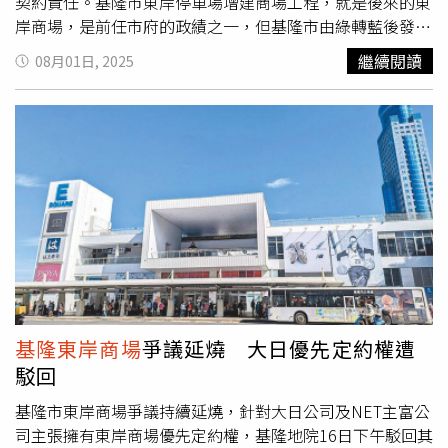
契約責任。基隆市東岸停車場增建商場工程，就是後來的東
岸商場，是前任市府的政績之一，但基隆市由綠轉藍後發生
許多爭議，更在去年成為公民團體推動罷免謝國樑的原因之
繼續閱讀
08月01日, 2025
一。基隆市審計室總決算審核報告指出，2015年基隆市東
岸停車場以營運轉移案招商，當時相關的公告內容中，並沒
有載明停車場可「增建」，但2016年，當時的市府同意業
者變更甄審評定及契約規定的規模，並增建2至4樓的商場。
審計室指出，此舉與原先招商條件、甄審評定標準等均有不
同，市府未及時釐清對於招商公平性的影響；市府應評估商
場增建的財務影響性及增建後資產價值與權利金差異，且在
計收權利金時，明確定義及規範「預估年收入」，並將營業
收入淨額納入年收入基準。審計室認為，市府實際收取的權
利金，無法完整及合理反應使用公共建設資產價值，也沒有
在2020年增建商場後的續約期間，研商調整權利金收取條
件及金額。對於審計室報告中提及對參與廠商不公平、權利
基隆東岸商場
爭議延燒 大日優先定約權遭
金評估不符增加的資產價值等2大缺失，市府表示，已啟動
駁回
檢討，並透過司法釐清契約責任，後續將審慎因應、引以為
鑑，持續捍衛市產，嚴守財政紀律。
基隆市東岸商場爭議持續延燒，針對大日公司及NET主富公
司主張擁有東岸商場優先定約權，基隆地院16日下午駁回其