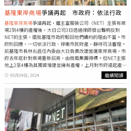
昌在基隆東岸市場因履約續約事件後，急跳腳、與不肖廠商
殺在野黨。國民黨除即時反駁抹紅，還要趁國會改革案生
一起攻擊謝國樑，該案偵結確定，在林右昌任內就有收受賄
效、憲法法庭未決定暫時狀態之際發動閃電戰，鎖定超思
基隆東岸商場
爭議再起 市政府：依法行政
絡的情況，更被發現罄竹難書的受賄行徑，國民黨要問，林
蛋、「王膝知監控疑雲」、鏡電視疑雲等懸案，行使調查聽
基隆東岸商場
爭議再起，繼主富服裝公司（NET）主張有商
右昌助紂為虐、民進黨的惡意罷免，難道是要護航行賄廠
證權。由於外界點名的調查對象之一、農業部主委陳駿季已
場2到4樓的產權後，大日公司3日透過律師發出聲明反對
商？對這些爭議，林右昌不能躲在發言人背後，應該出面給
表態只給接受檢調訊問，被解讀會消極杯葛立院調查，但藍
NET的主張，還批基隆市政府駁回他們續約的理由不當。市
基隆人一個交代。
營質疑檢調、監院查案動作永遠慢半拍，都得等到立院啟動
府則回應，一切依法行政、捍衛市民財產，靜待司法審理。
調查，才會技術性地約談「阻擋立院查真相」，因而也策定
前基隆市長林右昌任內委由大日負責改建營運東岸商場，市
「下會期審查政院總預算時看著辦」。國立雲林科技大學科
府去年底針對商場重新招商，由微風集團得標。但NET主張
法所教授楊智傑指出，民進黨雖分四路釋憲，但除立院外，
地上2至4樓為其獨資增建並擁有產權，上月對市府提起產權
另三路都不符合要件，行政院在覆議失敗後又聲請釋憲，也
訴訟，由法院審理中。大日公司透過律師發出聲明表示，
是牴觸憲法，因憲法增修條文明定，若覆議被否決，行政院
繼續閱讀
05月04日, 2024
NET主張獨資增建商場、擁有所有權無理由。大日解釋，依
長必須接受原決議，不能用其他法律程序或其他權力制衡手
據民法及最高法院判決，增建的3至4樓產權依然屬於市府所
段翻案，至於「釋憲」是否為一種對立法權的反制手段，有
有；大日以租金折讓給NET的方式就增建部分出資，因此
待憲法法庭釐清。立委指出，萬一大法官判決這次國會改革
NET並非獨資，截至今年1月底已折讓接近1億元。大日指
法的相關法條違憲，上述已經實施的法條將失效，立法程序
出，雖然商場增建部分產權還是屬於市府，但大日和NET都
重回原點，如果藍白堅持重行推動，綠營也可能會強力杯
有出資興建，市府也要給付大日必要的營建費用。市府與大
葛，政局必然更動盪，但如果只是判決部份違憲，朝野就有
日解約的原因之一，是因為大日涉入信二立體停車場弊案，
可能透過協商，針對違憲處重行修法，平和處理的可能性較
市府認為大日不符合優先續約的資格，但大日強調，信二立
高。民進黨雖兵分四路提出釋憲，要營造氣勢壓制在野黨，