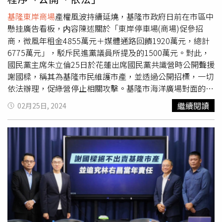
動。「山海公民拆樑行動」指出，根據公職人員選罷法規
定，第一階段的提議人為 1% 的投票人數，也就是 3080
基隆東岸商場
產權風波持續延燒，基隆市政府日前在市區中
人。此外，現役軍人、服替代役之現役役男、公務人員，不
懸挂廣告看板，内容陳述關於「東岸停車場(商場)促參招
得為罷免案提議人，但以上身份皆可以參與第二階段的連
商，微風年租金4855萬元＋媒體通路回饋1920萬元，總計
署。算上中選會進行查核時，因資格不符而遭剔除者，第一
6775萬元」，駁斥民進黨議員所提及的1500萬元。對此，
階段提議將以 3500 份為目標。
國民黨主席朱立倫25日於花蓮出席國民黨共識營時公開聲援
謝國樑，稱其為基隆市民維護市產，並透過公開招標，一切
依法辦理，促綠營停止相關攻擊。基隆市海洋廣場對面的忠
一路大樓外牆，懸掛起巨型紅底廣告，内容提及「東岸停車
繼續閱讀
02月25日, 2024
場(商場)促參招商詳程，駁斥獨厚微風財團的相關指控。基
隆市政府發言人余治明也證實懸挂廣告為市府出資。此舉一
出，即引起藍綠兩黨雙方新一輪輿論駡戰。民進黨議員張之
豪説，這則廣告在幫微風集團辯護，市府的經費預算，是拿
來替特定廠商辯護的嗎，且廣告內容不實、斷章取義，謝國
樑要噴政治口水，開直播就算了，現在還動用公務預算進行
政治攻防，也顯示謝國樑正在盡全力透過政治鬥爭，轉移施
政不佳的焦點。 朱立倫表示，謝國樑站在市府角度，為基
隆市民維護市產，不能讓價值25億市產，變成圖利廠商。謝
國樑將過去模糊空間清楚釐清，並透過公開招標，由微風得