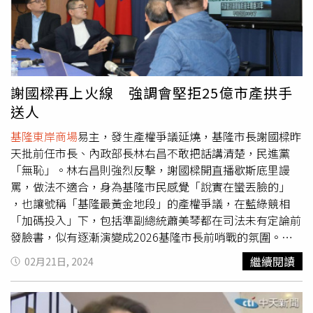
畏懼，基隆市民也拒絕接受這樣的作為，他呼籲外界別低估
他捍衛基隆市民的決心，只要他在任，絕不會坐視將25億元
的基市府資產平白奉送給民間企業。謝國樑今天第三度召開
記者會，強調絕對會捍衛25億的基隆市產，請民進黨別再對
他抹黑。（圖／黃鵬杰攝）國民黨副發言人呂謦煒等指出，
NET租約到期不搬遷已有前例，他引用2016年11月媒體報
謝國樑再上火線 強調會堅拒25億市產拱手
導指出，西門町紅樓旁邊的北市府建築，郝市府任內編列預
送人
算計畫拆除，還原紅樓劇場原貌，但柯P上任後不想拆，公
開招標由國際運動品牌以3770萬元得標、一次3年約，但原
基隆東岸商場
易主，發生產權爭議延燒，基隆市長謝國樑昨
本承租的NET沒得標還拒絕搬走，外傳就是因NET當初承租
天批前任市長、內政部長林右昌不敢把話講清楚，民進黨
3層樓，月租僅110萬，每年僅1320萬，租金比當地行情少3
「無恥」。林右昌則強烈反擊，謝國樑開直播歇斯底里謾
分之1，北市府發函要求搬離卻遭到NET拒絕，該建築不僅
罵，做法不適合，身為基隆市民感覺「說實在蠻丟臉的」
坐落市有土地上，建築物也屬於北市府，北市府收回於法有
，也讓號稱「基隆最黃金地段」的產權爭議，在藍綠競相
據，但NET也是拒絕搬走，還曾積欠北市府款項，到最後法
「加碼投入」下，包括準副總統蕭美琴都在司法未有定論前
院真正強制執行了才心不甘情不願搬走，整起案件纏訟長達
發臉書，似有逐漸演變成2026基隆市長前哨戰的氛圍。謝
5年。他還說，這家民間企業與政府之間發生糾紛已經不是
國樑今天在度於國民黨中央召開記者會，痛批綠營現在對他
繼續閱讀
02月21日, 2024
第一次，結果民進黨下到林右昌，上到準副總統蕭美琴，卻
指控全屬抹黑。他在度，東岸商場易主後，該商場的權利金
都在不明事實真相之前，就急急忙忙為NET護航，他質疑到
絕對沒有縮水，而5000萬的現金租金，以及1000多萬的媒
底在急什麼？如果說蕭美琴大概是想要護航林右昌，那林右
體回饋金，如果事後證明他沒說謊，民進黨可不可以向道