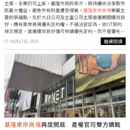
主張，全案仍可上訴。基隆市政府表示，將持續依法爭取市
民最大權益，避免市有財產遭受侵害。
基隆東岸商場
案最主
要的爭議點，在於大日公司及主富公司主張營運期間績效良
好，應有東岸商場優先定約權。不過法官認為，依OT契約
條文規定，營運績效良好僅可申請優先定約，而不是優先取
得定約權，基隆市政府仍須依照《促進民間參與公共建設
繼續閱讀
05月17日, 2025
法》的規定予以審查。基隆市政府依相關規定，要求大日公
司及主富公司提出資產總檢查等相關資料，也須在優先定約
申請日前，提出包括停車場及附屬事業的商場、各商家營運
收入情形等至少3年的財務狀況資料。不過，大日公司日前
僅提供2022年度的資產點交財產清冊，並未提出資產現況
檢查結果；財務部分也僅有大日公司片面提出的數字，並無
可佐證的資料，因此基隆市政府無從評估東岸停車場及商場
等資產現狀及大日公司的財務狀況。另外，由於大日公司已
經同意將東岸商場產權移轉登記給基隆市政府，法官也認為
基隆市政府可以將商場列為審查項目。法官認為，基隆市政
府在前述審核後，不准許大日公司提出優先定約的申請，是
市府裁量的權限範圍，因此駁回該公司有優先定約權的主
基隆東岸商場
再度開庭 產權官司雙方續戰
張。不過大日公司仍可針對判決結果上訴。對於法院判決結