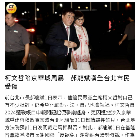
場
」爭議，基隆地方法院已經宣判基隆市政府勝訴？
的案件，超思、光電、高端，是不是該先辦一辦？立委張啓
65.75％市民知道、34.2％不知道。對於基隆地方法院宣判
楷也質疑，北檢放話給特定媒體，一下「700萬」、一下
「
基隆東岸商場
」 爭議，基隆市政府勝訴的結果滿不滿
「1500萬」，最後不予證實，檢方是否該出面更正，把話
意？44.54％滿意、僅13.83％不滿意、36.63％拒絕或不知
講清楚。立委麥玉珍呼籲司法要保護人民，今天聲援柯文哲
道。另外對於謝國樑罷免案是否為民進黨幕後政治操作的問
是為了司法正義，不要讓下一個受害者出現；立委林國成痛
題？有19.31％非常同意、23.75％同意、24.6％不同意、
批NCC，媒體配合檢方不實指控，NCC卻助紂為虐，本會期
10.62％非常不同意，其餘不知道或拒答，整體同意比例達
應該刪預算；立委陳昭姿說，柯文哲現在受到的折磨，讓大
43.06％、不同意比例為35.12％，顯示多數民意顯示，認同
家看清楚真相，看清楚檢調司法是怎樣用政治手法操弄、對
民進黨有在幕後操作的說法。前北市長郝龍斌分析，民進黨
待政敵；立委黃珊珊表示，她和柯市長在市府共事三年，戮
因為國會沒過半，想透過罷免謝國樑來熱身，等明年2月再
力從公，相信台北市的公務員不會違法，柯文哲也不會要求
罷免在野黨立委，要透過積極削弱國民黨立委席次、裂解藍
柯文哲陷京華城風暴 郝龍斌嘆全台北市民
公務員違法。立委黃國昌上台表示，30幾年前他站出來反對
白合，並尋求綠委在國會過半的可能性。
受傷
中國國民黨的黨國體制，沒有想到30幾年後的今天要跟民進
黨「綠色恐怖」宣戰。黃國昌說，包含檢調、部分媒體不惜
前台北市長郝龍斌1日表示，儘管民眾黨主席柯文哲對自己
要摧毀柯文哲的人格、撕毀台灣社會的良善，「我們絕對不
有不少批評，仍希望他面對司法，自己也會祝福。柯文哲自
能讓賴清德領導的威權體制成功！」國民黨立委徐巧芯用公
2024選戰帳目申報問題起便爭議纏身，更因遭控涉入京華
開信表達立場外，馬英九基金會執行長蕭旭岑提到，「超思
城重建容積放寬案遭台北地檢署31日聲請羈押禁見，台北地
雞蛋案」被監察院列出五大疏失、「高端疫苗案」民進黨官
方法院預計1日晚間裁定羈押與否。對此，郝龍斌1日在基隆
員說「圖利廠商」是天經地義、NCC委員具名舉報綠媒介入
替黨籍基隆市長謝國樑「反罷免」運動站台造勢時說，作為