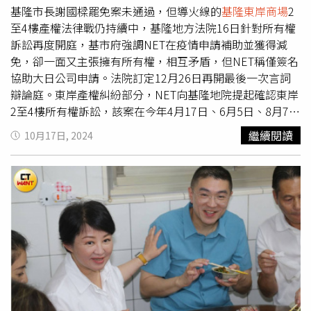
基隆市長謝國樑罷免案未通過，但導火線的
基隆東岸商場
2
果，基隆市政府表示，尊重法院判決，也會依法持續爭取市
至4樓產權法律戰仍持續中，基隆地方法院16日針對所有權
民最大權益，避免市有財產遭受侵害。
訴訟再度開庭，基市府強調NET在疫情申請補助並獲得減
免，卻一面又主張擁有所有權，相互矛盾，但NET稱僅簽名
協助大日公司申請。法院訂定12月26日再開最後一次言詞
辯論庭。東岸產權糾紛部分，NET向基隆地院提起確認東岸
2至4樓所有權訴訟，該案在今年4月17日、6月5日、8月7日
分別召開3次庭審理，雙方各自提出相關事證攻防，昨日為
繼續閱讀
10月17日, 2024
第4次開庭。NET律師表示，租金減免是大日提出申請且實
質收受，與NET無關。但市府律師反駁，指NET和負責人都
有在申請文件蓋章簽名，NET說法不實，大日律師也同意市
府看法。市府並提起反訴，要求NET返還東岸商場2至4樓。
市府主張，大日就算評估營運良好，也只是「得」向市府申
請續約，而非「應」與締約，屆滿後未訂新契約前，NET無
權占有。NET則反駁，大日提出確認優先訂約權訴訟，也在
法院審理，也准許NET參加，可證得NET在優先續約權存在
與否，具備利害關係，符合「占有連鎖」要件。但市府駁
斥，促參法規定未經同意不得出租，違者無效，而大日並未