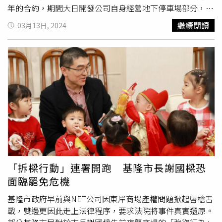
夜，拘留室內人犯亦需有法警執行戒護勤務，故申告鈴響
年的合約，期間大日開發公司自身經營地下停車場部分，將
起，一時間數名法警實分身乏術，直至任務互相完成調整及
1樓出租NET，自己則經營B1到B4的停車場。2023年約滿
繼續閱讀
03月13日, 2024
代理，方擇由涂姓法警前往申告鈴設置處瞭解狀況。對於讓
時，經基隆市政府重新招標由微風集團在2月1日進駐接手。
申告人等候一節，已請法警同仁日後盡量排除萬難加速處
不過，NET主張擁有2至4樓的產權建物產權，市府只擁有地
理。基檢重申，該案受理後即分他字案依法進行調查，承辦
下4樓到地上1樓的產權，雙方各執一詞。 財政部針對相關
檢察官在積極查證後，認有必要，已於2024年3月1日同步
事宜提出4澄清，第一：OT案與ROT案兩者不同。依促進民
傳訊告訴人NET公司代表、基隆市市長、交通處處長等人。
間參與公共建設法(下稱促參法)規定，OT案係「民間機構營
目前整起案件尚在偵查中，本署持續秉持不偏不倚之公正立
運政府投資興建完成之建設，營運期間屆滿後，營運權歸還
場，積極偵辦此案，釐清整起案件是否涉及刑事不法。
政府」，ROT案係「民間機構投資增建、改建及修建政府現
有建設並為營運，營運期間屆滿後，營運權歸還政府」，兩
者差異顯而易見。第二：基隆市東岸停車場無OT案轉為
ROT案之情形經檢視基隆市東岸停車場案投資契約，明訂該
案為OT案，其公共建設為既有停車場委託營運，公共建設
類別屬交通建設，契約亦明訂另將1樓商場及頂樓廣場委託
「拆樑行動」連署開跑 基隆市長謝國樑恐
經營，係為附屬事業，該案於105年經該市府核定增建2樓
面臨罷免危機
至4樓商場，屬附屬事業之增建，非屬促參法所訂「政府現
有建設」之增建、改建及修建，爰該案並無促參法所稱ROT
基隆市政府早前與NET公司因東岸商場產權問題掀起唇槍舌
案之適用，亦無OT案轉為ROT案之情形。第三：財政部尊
戰，雙邊更因此走上法律程序，要求法院將事件真實還原。
重主辦機關權責，無包庇之情形。基隆市政府於105年9月9