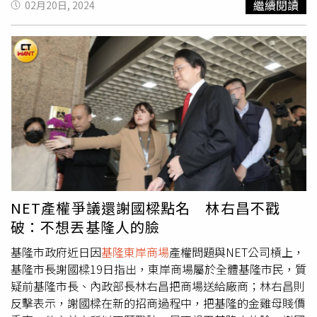
繼續閱讀
02月20日, 2024
賴清德台南時代，民間只投資6650萬，無法相提並論。他
題，現場有基隆市發言人團隊，會將媒體的問題全部記下
昌今出席立法院會備詢，被問到此事時語帶酸氣說，謝國樑
並補充，早在林右昌市長任內，林右昌主政的基隆市政府就
來，最遲一天之內回應，也不排除他再度開直播親自回應，
昨日白天發言對他的批評，他都已經做過回應，至於謝昨晚
曾向市議會提案修法，想將《促進民間參與公共建設法》修
藍營內部也傳出國民黨中央已經注意到此案的「敏感性」，
深夜直播加碼的批評，他說，「謝昨天晚上開了個直播，歇
改成「無經營期限」，送請議會討論，做成決議改為「經營
甚至視為下屆基隆市長前哨戰的可能性，而黨主席朱立倫的
斯底里的謾罵，有民眾看到，都覺得說謝國樑市長是不是瘋
年限30年」，當時做成這個決議的正是民進黨審查會主席蘇
核心幕僚及國民黨文傳會主委今天都親自到現場「盯場」，
了？還是喝醉酒、嗑藥拉Ｋ」。林右昌說，身為基隆市長
仁和（現任民進黨基隆市黨部主委）。當初民進黨團自己做
謝國樑也帶著律師親自上陣，似乎已經有長期作戰的準備。
「這樣子真的是有一點失格，我自己身為基隆市民，對他這
的決議，現在綠營議員卻用來抨擊基隆市政府，根本是雙
樣的表現，說實在還蠻丟臉。」
標、自打臉。基隆市府委任律師簡榮宗表示，NET昔日拒還
紅樓市場給北市府的情節，與現在NET與基市府產權糾紛如
出一轍，當年承租西門劇場的「房客」是柯達百貨，柯達再
轉租NET，；而
基隆東岸商場
，林右昌任內租給大日公司，
大日再轉租給NET，當年柯達同意還給北市府，NET拒絕，
NET產權爭議還謝國樑點名 林右昌不戳
現在大日也同意還給基市府，NET又拒絕，但是不論是柯文
破：不想丟基隆人的臉
哲市府或林右昌市府，簽約出租對象都非NET，難道基市府
還要比照北市府當年的教訓，接受市產被佔據5年才還？簡
基隆市政府近日因
基隆東岸商場
產權問題與NET公司槓上，
榮宗還說，不論是OT、BOT、ROT，各種政府將土地資產
基隆市長謝國樑19日指出，東岸商場屬於全體基隆市民，質
出租給民間企業合作經營的方案，都不可能讓承租方無止盡
疑前基隆市長、內政部長林右昌把商場送給廠商；林右昌則
的使用市產，一定會訂定使用期限，到期檢討後續約，或收
反擊表示，謝國樑在新的招商過程中，把基隆的金雞母賤價