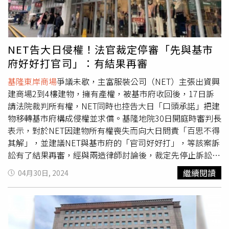
體停車場弊案與營運效益毫無關聯，涉入弊案部分也非駁回
但學者認為憲法法庭可能只會受理由民進黨團總召柯建銘
申請的理由之一。大日指出，市府捨棄較有利續約條件，而
（圖中）領銜提出的綠黨團版釋憲案。（圖／記者趙世勳
提供微風集團更長營運時間、支付的權利金等收益卻更低廉
攝）不過，藍營高層也坦承，即使在野黨在法理上站得住
的營運條件，而做出與大日不續約的決策，均難以接受。市
腳，釋憲案仍是大法官說了算。回溯司法院長許宗力第一次
NET告大日侵權！法官裁定停審「先與基市
府發言人呂謦煒回應，市府一切依法行政，誠心捍衛市民財
擔任大法官任內，就曾透過釋憲案「部份不同意書」反對國
府好好打官司」：有結果再審
產，目前相關案件已進入司法程序，請各方靜待且尊重司法
會享有調查權，許宗力是我國罕見的兩度任職大法官者，且
機關的審理結果。
基隆東岸商場
爭議未歇，主富服裝公司（NET）主張出資興
堅定支持廢死，藍營擔心許任滿在即，或許會不計毀譽反對
建商場2到4樓建物，擁有產權，被基市府收回後，17日訴
調查權。立委羅智強說，總統雖要求大法官先通過暫時處
請法院裁判所有權，NET同時也控告大日「口頭承諾」把建
分，但2005年「戶籍法」釋憲時，大法官廖義男就曾指
物移轉基市府構成侵權並求償。基隆地院30日開庭時審判長
出，大法官不應透過釋憲，預先指導立委如何制定或修正法
表示，對於NET因建物所有權喪失而向大日問責「百思不得
律，也不應成為立委之憲法諮詢機關，綠營現在拿釋憲當成
其解」，並建議NET與基市府的「官司好好打」，等該案訴
對抗在野黨的大刀，已侵害立法權毀憲亂政，若憲法法庭還
訟有了結果再審，經與兩造律師討論後，裁定先停止訴訟。
通過暫時處份，就會天下大亂，藍營絕不會坐以待斃。賴總
基隆市前市長林右昌任內與大日公司簽約，委由大日負責營
統親上火線提釋憲，粉碎藍營內部最後的期待，原本對賴還
繼續閱讀
04月30日, 2024
運東岸地下停車場和1樓空間。後基市府針對東岸商場去年
有期待的「鴿派」聲音頓失，都跟進「鷹派」喊反擊到底。
底重新招商，由微風集團出線。但NET主張地上2至4樓為其
藍綠媒體點名被鎖定罷免的藍委葉元之收起以往詼諧的風
獨自出資增建，擁有產權，市府於2月1日移交後，NET不滿
格，就直言與此有關，他自認服務選民盡心盡力，綠委卻抹
向基市府提起產權之民事訴訟，尋求法院裁判所有權歸屬，
黑他「人都找不到」，他也早料到綠營有這招，甫就任即公
4月17日第1次開庭，下次庭期是6月5日，將再開言詞辯論