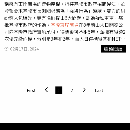
是像謝現在這樣搞「20年加10年」的合約。林右昌說，5
稱擁有東岸商場的建物產權，指控基隆市政府招商違法，並
年、3年加2年的合約簽法，目的是保留下一任市長有對廠商
登報要求基隆市長謝國樑應為「強盜行為」道歉。雙方的糾
評鑑、重新評鑑是否續約的空間。
紛懶人包曝光，更有律師提出6大問題，認為疑點重重，痛
批基隆市政府的作為。
基隆東岸商場
在8年前由大日開發公
司向基隆市政府簽約承租，得標後可承租5年，並擁有後續2
次優先續約權，分別是3年和2年，而大日得標後就和NET簽
約，合約時間共10年，期間大日自身經營地下停車場部分，
繼續閱讀
02月17日, 2024
1樓以上委由NET經營，NET在承租期間拆除並翻新，興建2
～4樓新建物。東岸停車場8年約滿時，基隆市政府決定重新
招標，原定由微風集團在2月1日進駐接手。不過，NET透過
律師表示，根據最新的地籍謄本，基隆市政府只擁有地下4
樓到地上1樓的產權，並沒有獲得2～4樓的產權，且東岸商
場1樓歷經翻新，認為東岸商場的建物屬於他們所有，基隆
First
1
2
Last
市政府不得隨意將產權交給第三方。大批警力夜闖東岸商
場。（圖／翻攝自菜菜。蔡靜娟律師臉書）值得注意的是，
基隆市政府2月1日凌晨出動警力夜襲商場，「全體人員不表
明身分、不說明執法依據、不回答任何問題，並由員警組成
人牆，保護違法行使公權力的公務員，讓鎖匠用電鋸鋸開門
鎖、換鎖，再會同一群不明身分的黑衣人士入侵」，氣得