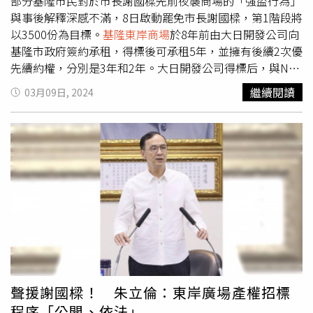
部分基隆市民對於市長謝國樑先前夜襲商場的「強盜行為」
日函請財政部推動促參司就「民間機構得否依招商文件及投
與事後解釋深感不滿，8日啟動罷免市長謝國樑，第1階段將
資契約規範於履約期間增加投資」一節釋疑，因依促參法第
以3500份為目標。
基隆東岸商場
於8年前由大日開發公司向
12條規定「主辦機關與民間機構之權利義務，除促參法另有
基隆市政府簽約承租，得標後可承租5年，並擁有後續2次優
規定外，依投資契約之約定」，爰該案既無OT案轉為ROT
先續約權，分別是3年和2年。大日開發公司得標后，與NET
案適用之虞，財政部推動促參司基於尊重主辦機關權責，請
簽下一份長達10年的合約，期間大日開發公司自身經營地下
繼續閱讀
03月09日, 2024
該市府依據投資契約約定，本權責核處，並無疑義，無報載
停車場部分，將1樓出租NET，自己則經營B1到B4的停車
所稱「由地方首長依個案判斷」，亦無外界所稱包庇之情
場。2023年約滿時，經基隆市政府重新招標由微風集團在2
事。第四：附屬事業之增建應依投資契約約定及程序辦理。
月1日進駐接手。不過，NET主張擁有2至4樓的產權建物產
基隆市東岸停車場案自始為OT案，至於得否增建商場作為
權，基隆市政府只擁有地下4樓到地上1樓的產權，雙方各執
附屬事業，應由主辦機關及民間機構依投資契約約定及程序
一詞。市府更在凌晨出動鎖匠用電鋸鋸開門鎖、換鎖，引發
辦理。
NET提起法律訴訟，部分民衆對此批評基隆市政府企圖隻手
遮天，愚弄民眾。「山海公民拆樑行動」表示，基隆市政府
夥同警員，未持有任何法院文件下，破壞鎖頭強行進入建
物。這種視法律為無物的行為，造成衆多紛擾，在疑慮浮出
水面受到民間檢視時，謝國樑不但沒有辦法向民眾解釋各項
疑慮，還在拒絕民眾「公評」之事，下架公開文件，封鎖民
眾「知」的權力，今天起開始罷免謝國樑的行動，邀請社會
聲援謝國樑！ 朱立倫：東岸廣場產權招標
大眾一同參與，並持續關注這場合法、合情、合理的公民行
程序「公開、依法」