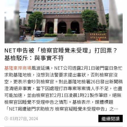
開板橋服務處、立法院辦公室電話地址，沒料到綠營卻刻意
庭。而NET除控告基市府外，也同時控告大日侵權，基隆地
挑午休時間致電為難助理，助理個個神經緊繃，未來他只能
院30日開庭審理。 NET律師指出，大日在與市府開會討論
全力一搏。
增建2至4樓時，曾「口頭承諾」未來會把建物移轉給市府，
因此讓基市府誤認有產權，才使得大日與市府契約終止後，
NET喪失向進駐2至4樓商家收租權利。大日律師則反駁，大
日公司當時有以減租方式協助NET興建2至4樓商場，現有建
物並非NET獨自出資興建，因此也無獨立產權。大日與NET
NET申告被「檢察官睡覺未受理」打回票？
簽定的合作契約，內容有大日與市府契約終止後，雙方契約
基檢駁斥：與事實不符
隨之終止，以及把納入契約範圍的2至4樓空間移轉基市府等
條款。審判長表示，大日對於東岸商場2至4樓建物並無權
基隆東岸商場
風波延燒，NET公司透露2月1日破門當日急忙
利，NET僅以大日對市府的口頭承諾而提告侵權，讓他「百
求助基隆地檢，沒想到法警要求提出書狀，否則檢察官沒
思不得其解」，不明白NET為什麼那麼急。審判長說，若訴
空，更表示會吵到檢察官。對此基隆地檢署26日發出新聞稿
訟繼續進行，「今天我就可以結案」，並建議NET與市府的
澄清絕非事實，當下因處理打詐專案等案情人手不足，也盡
案子先好好打，打完後本案再審。最後審判長當庭與雙方律
可能加速，並由檢察官於2月1日凌晨1時21製作筆錄，絕無
師討論後，裁定停止訴訟。
檢察官因睡覺不受理申告之情形。基檢表示，媒體標題
「NET揭遭破門求助檢方 檢察官疑睡覺未受理申告」之報
導，內容提及主富服裝公司（NET）對於本署諸多指控，與
繼續閱讀
03月27日, 2024
事實不符。基檢指出，今年2月1日凌晨零時30分許，NET