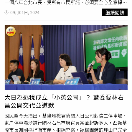
政府人事、
基隆東岸商場
有人被起訴、新潮流大老用ATM轉
一個八年台北市長，受所有市民所託，必須要全心全意捍衛
2900萬給林秉樞等，上述種種檢調辦了嗎？蕭旭岑說，若
市民權益，而市長也代表這個城市。近期看到世界各地的媒
繼續閱讀
09月01日, 2024
法務部長鄭銘謙、檢察總長邢泰釗要挽回司法對人民信任，
體，都在報導柯文哲在北市長任內爭議，進一步遭約談及聲
那就要投入人力物力去偵辦，「不然你們就是東廠！」
押，對於台北市絕對是損傷，確實遺憾。郝龍斌回顧，柯文
哲自2014年底高票當選台北市長後，大張旗鼓羅列「五大
案」對自己任內施政多有批評，也號稱要對自己團隊翻箱倒
櫃找出弊端，結果也不了了之。他說，現在大家都用柯文哲
過去講過的話來檢驗他，但自己已覺得事過境遷，不會計較
了，加上如今京華城風暴，更證明自己在市長任內死守容積
率管制是對的事情，也是自己光榮的印記。值得一提的是，
郝龍斌2016在基隆曾競選立法委員，儘管當時因風向對國
民黨不利且系出藍營同場競逐者眾，因而輸給由基隆市議員
晉級成功的蔡適應，郝龍斌仍到基隆暖暖碇內地區，拉抬謝
國樑，直指罷免案無正當性，呼籲基隆民眾投下「不同意罷
大日為逃稅成立「小英公司」？ 藍委要林右
免票」。郝龍斌強調，謝國樑捍衛
基隆東岸商場
爭議這件事
昌公開交代並道歉
情上，縱使民進黨老是汙衊攻擊謝國樑，但反而是法院給謝
國樑團隊肯定，這也是謝國樑捍衛市民財產很重要的光榮勳
國民黨今天指出，基隆地檢署偵結大日公司對信二停車場、
章。※CTWANT提醒您：未經有罪判決確定者，皆應推定為
東岸停車場涉嫌行賄林右昌市府官員案並起訴多人，凸顯基
無罪。
隆市長謝國樑捍衛市產、拒絕弊案，罷樑團體的理由已完全