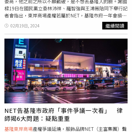
回另外招標新的合作經營者，雖然NET堅稱擁有該商場2至4
委商，他之前之所以不願戳破，是不想丟基隆人的臉。謝國
樓的產權，但是高等法院曾有判例，一樓既然是基市府的資
樑19日在國民黨立委林沛祥、羅智強與王鴻薇陪同下舉行記
產，NET的二樓奠基在市府的一樓基地上，更何況林右昌市
者會指出，東岸商場產權若屬於NET，基隆市府一年會損失
府沒有登記，NET也不會有土地持份，經營限期如果到達，
5000萬租金，若計算建物的使用權限50年，共約25億左
繼續閱讀
02月19日, 2024
當然就應該全部還給市政府！現在問題是「原房客大日」神
右；謝批評，如此等於NET花2億蓋建物，就可以獲得25億
隱，NET是向大日承租，如果覺得對「大日」不滿，應該要
的產權，還可以有改變土地持分的利益，質疑林右昌是故意
找「大日」抗議，怎麼槓上基隆市府還拒絕還地還房？他強
要把東岸商場送給NET。林右昌在謝國樑開記者會後也回應
調，既然全案已經進入司法程序，就尊重司法最後判決，希
表示，基隆市長謝國樑為東岸廣場重新招商案根本是賤價委
望不知詳情的政治力別貿然介入。
商，過程黑箱、手段粗暴、膽大妄為；他之前一直不願意公
開去戳破謝的作法，主要因為謝是現任基隆市市長，所言所
行如果處理不好，丟的是基隆人的臉，希望謝能妥善處理爭
議。對於謝國樑質疑林右昌遲未將東岸商場產權登記在市府
名下，林右昌指出，謝自己都說，今年三月初可以完成產權
登記，表示產權登記根本不是問題，但問題爭議點是，去年
謝市府如果決定不跟現任的廠商續約，在去年原有超過半年
時間，可以處理產權登記，為什麼一直不作為，到了引發爭
NET告基隆市政府「事件爭議一次看」 律
議才說要登記？林右昌澄清「50年25億租金」的問題說，
師揭6大問題：疑點重重
在他任內不會有這問題，如果謝國樑曾打電話問他的話，他
就會解說當初為什麼訂5年、3年加2年優先續約規劃，而不
基隆東岸商場
產權爭議延燒，服飾品牌NET（主富集團）聲