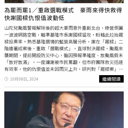
向市府說明是否轉租NET及雙方法律關係，不能反推市府同
意轉租。大日表示，大日與NET契約已終止，NET主張占有
為罷而罷1／重啟選戰模式 豪雨來得快救得
連鎖不合法。審判長曹庭毓最終要求市府和NET律師11月
快謝國樑仇恨值波動低
15日提出言詞辯論狀，12月26日再開言詞辯論庭並終結。
山陀兒颱風警報解除後的超大豪雨意外重創北台，綠營側翼
一波波網路空戰，瞄準基隆市長謝國樑猛攻，盼藉此拉抬罷
樑投票率。熟悉基隆選情的藍營高層分析，謝在「罷樑」二
階連署成案後，重啟「選戰模式」，直球對決罷樑，颱風來
襲期間，提前開設防災中心，雖因預報準確度、放颱風假未
「放好放滿」，一度讓謝被市民罵翻，但市府團隊救災迅速
有效率，他的仇恨值並未因雨災上升，研判對「罷樑案」應
不致產生逆轉性影響。「綠側翼藉風災，打擊謝國樑空戰，
繼續閱讀
10月08日, 2024
甚至隨雨勢預判、颱風假變化而動，凌厲精準，但看在作風
溫和的基隆人眼中，質疑立場變變變、政治斧鑿斑斑，再度
印證先射箭再畫靶。」該藍營高層舉例，側翼以豪雨土石重
創中正區碧砂山水社區、中山區山林松境社區為由，強調罷
樑正當性。但回顧5日謝到災區探視時，現場仍土石凌亂，6
日已幾乎清完，住戶當面感謝市府與國軍弟兄，包括近日被
綠營痛批謝國樑上任後「亂調動」的新區長，都捲起袖子與