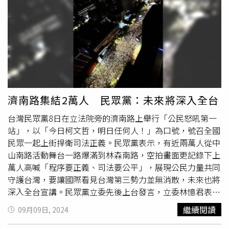
長案投票，藍營推測綠營挺罷樑將化明為暗，催鐵粉投票，
免，這也是民進黨的策略，民進黨就是要用罷免謝國樑當成
藍營樂觀不得，戰鬥藍發起人趙少康等藍營要角也斷趕赴基
破口，作為接力罷免國民黨立委、發揮骨牌效應，因此，
隆，盼能催出藍營支持者投下反罷免票。（圖／記者黃鵬杰
「罷樑」是個沒有正當性的邪惡罷免。他也因此警告，民調
攝）基隆出身的立委羅智強就說，綠營要拿放不放颱風假，
看起來雖然暫時對謝國樑有利，但是不能光看民調，基隆市
操作罷樑真可休矣，當颱風逼近台灣南部時，一開始側翼批
民還是應去投票，尤其對藍營支持者而言，如果不去投「罷
基隆「無風無雨、放什麼颱風假」，眼見豪雨致災，立即改
樑」反對票，如果罷樑成功，那就是推倒藍營的第一張骨
口「風雨災情嚴重，為何不放颱風假」？反正基市府放不放
牌，將引爆全台烽火、政治擾攘不安，這絕非民主政治常
假，側翼都能罵。但他不解，這些拿颱風假大做文章的人，
態，怎麼可以選輸就搞這一手呢，如果那個政黨每次選輸就
濟南路集結2萬人 民眾黨：未來將深入全台
是否真瞭解從小就和土石流搏命的基隆人的痛苦？基隆既是
打這招「我選輸，就打你，我選贏，就都是我的」。趙少康
台灣民眾黨8日在立法院旁的濟南路上舉行「公民怒吼第一
山城、又是雨都，基隆人對土石流致災其實不陌生，任何市
認為民進黨推罷免手法，就像是賭徒「輸打贏要」，若綠委
站」，以「今日柯文哲，明日任何人！」為口號，號召全國
長在天災面前，都應戒慎恐懼，用敬謹之心決定放假與否。
在立院席次不夠，就應該好好表現，好好與在野黨協商。畢
民眾一起上街捍衛司法正義。民眾黨表示，有近兩萬人從中
罷樑案將在13日投票，謝國樑「熱戰」因應，揚言要拼「反
竟政治不做妥協，只有堅定求戰「幹到底」，民眾還能對賴
山南路活動舞台一路爆滿到林森南路，空拍畫面更記錄下上
罷樑票」高開票率，擋下綠營欲在明年2月「遍地烽火」的
清德帶領的民進黨抱有任何希望嗎，如果民進黨執政，在國
萬人高喊「程序要正義、司法要公平」，展現公民力量共同
藍委罷免潮。藍營甚至還要在12日舉辦選前之夜「固樑」，
內都這樣，那對中國大陸還能怎樣呢，兩岸還能和平嗎，台
守護台灣，要讓國際看見台灣第三勢力並無消散，未來也將
藍營名嘴、大咖都將與會或以錄影現身，傳出與謝交好的白
灣怎麼會好？對基隆市長謝國樑就任迄今約1年9個月的施政
深入全台宣講。民眾黨立委先後上台發言，立委林憶君表
營人士也將與會，外界認為罷樑開票結果既是謝國樑任期的
表現，這份民調顯示，10.84％對謝國樑表現非常滿意、
示，司法被政治力介入，押人取供、未審先判，最可怕的是
「期中考」，更攸關藍營國會優勢，牽動2026縣市長選
39.76％滿意、20.09％不滿意、12.29％非常不滿意、
繼續閱讀
09月09日, 2024
偵查完全公開，質疑「這有程序正義嗎？」立委吳春城表
情，無論從哪個角度，謝都有不能輸的壓力。
17.03％不知道或拒答。此外，對於是否知道「
基隆東岸商
示，賴清德辦柯文哲是為了肅貪、清廉嗎？民進黨堆積如山