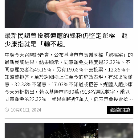
住戶同清土石，謝國樑雖僅簡短向工務單位表達「謝謝，辛
苦了」，但眼神中盡是對團隊賣力復原災區的肯定。山陀兒
颱風警報解除後，超大豪雨重創基隆，包括碧砂山水社區等
地都出現土石流和邊坡滑落，謝國樑不敢掉以輕心，連夜勘
查災區協助復原。（圖／記者黃鵬杰攝）藍營基市黨部人員
最新民調曾投蔡適應的綠粉仍堅定罷樑 趙
私下說，謝非典型政治人物，說話不懂得趨吉避凶，發言過
少康指就是「輸不起」
於直白常把幕僚嚇出冷汗。例如謝率先披露，山陀兒颱風北
北基桃將共放颱風假，被綠營側翼狂酸為操作放假避開罷
中廣今天召開記者會，公布基隆市市長謝國樑「罷樑案」的
樑，不惜「綁架」北北桃市長，但真相是當日北北基桃風雨
最新民調結果，結果顯示，同意罷免支持度是22.32％、不
已達標，四縣市幕僚早溝通好要放假，只是當日謝國樑巡視
同意罷免者為45.15％，另有19.68％不去投票、12.85％不
防災準備，遇基隆在地媒體發問，遂證實有其事，就被罷團
知道或拒答。至於謝國樑上任至今的施政表現，有50.6％滿
逮到做文章，第二天北北基桃又要放防災假，基市府宣布
意、32.38％不滿意、17.03％不知道或拒答。媒體人趙少康
「刻意慢了半拍」，但還是遭挺罷樑民眾痛罵。但該人士也
今天分析指出，若以基隆市約30萬7913名選民數字，乘以
說，也是因為謝發言行事，不像傳統政治人物擅精算，模稜
同意罷免的22.32％，就是有將近7萬人，仍表示會投票挺罷
兩可誰也不得罪，在民風純樸的基隆，他的仇恨值不高，讓
樑，其實這個數字，與民進黨上屆市長候選人蔡適應的的得
繼續閱讀
10月01日, 2024
罷團批謝往往像打棉花，難獲基層共鳴，再加上近期朝野為
票數差不多，除了驗證民進黨支持者「就是鐵」以外，他直
京華城案、中央政府總預算案、賴總統國慶前談話惡鬥，司
言，民進黨推罷樑，就只是輸不起。趙少康指出，選舉選輸
法又四度判
基隆東岸商場
產權謝市府勝訴，讓謝國樑得以
了，多數人想到的應該等4年後再選，但是基隆市新市長上
「關關難過關關過」。民風向來純樸的基隆首次遇到罷免市
任1年多就被搞罷免，讓謝國樑僅是應付罷免就疲於應付罷