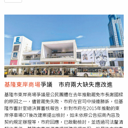
基隆東岸商場
爭議 市府兩大缺失應改進
基隆市東岸商場爭議是公民團體在去年推動罷免市長謝國樑
的原因之一，儘管罷免失敗、市府在官司中接連勝訴，但基
隆市審計室總決算審核報告，針對市府在2015年推動的東
岸停車場OT後改建案提出檢討，如未依原公告招商內容及
契約規定辦理等，市府回應，已啟動檢討，並透過司法釐清