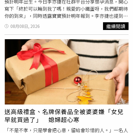
預計明年出生。今日李亦捷在社群平台分享懷孕消息，開心
寫下「終於可以輪到我了嗎！親愛的小鐵蛋呀，我們都期待
你的到來」，同時透露寶寶預計明年報到。李亦捷也提到，
大嫂
目前同樣懷有身孕，預計再過1個多月就會生下寶寶，
繼續閱讀
08月08日, 2026
姑嫂接連懷孕，讓家中增添不少喜氣。李亦捷也PO出診間
照片，畫面中曾崴榆戴著黑色鴨舌帽與口罩，拿著手機自
拍，李亦捷則躺在診察床上，身穿黑色上衣，手放在孕肚
上，後面的超音波畫面看得見腹中寶寶。除了宣布懷孕，李
亦捷也在父親節想起已離世的爸爸。李亦捷透露，爸爸還在
世時，自己和哥哥都希望能讓爸爸抱孫，如今爸爸雖然已經
不在身邊，但她相信爸爸一定為這個消息感到開心，「說不
定在跟新認識的麻吉喝酒吃飯笑呵呵，爸爸父親節快樂」。
李亦捷同時也感謝老公曾崴榆與哥哥的陪伴，笑稱今年也是
兩人的「第一個父親節」，還打趣表示要辛苦他們照顧兩位
孕婦。李亦捷近年除了電影作品受到肯定，也因演出台劇
《乩身》的「美娜」一角受到觀眾關注，如今她在父親節公
送高級禮盒、名牌保養品全被婆婆嫌「女兒
開懷孕消息，寶寶「小鐵蛋」預計明年出生，也讓粉絲紛紛
早就買過了」 媳婦超心寒
送上祝福「非常恭喜」、「喔天啊，太恭喜妳了」、「亦捷
女神，要當媽咪了」、「你看是不是來了，加油要多注意安
「不是不孝，只是學會把心意，留給會珍惜的人。」一名人