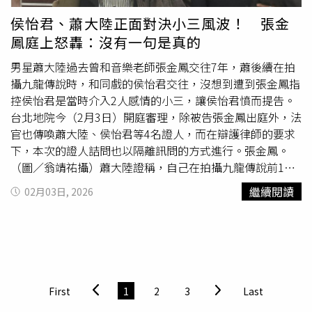
女，與大女兒男友攀牆進入屋內，驚見妻女慘狀，緊急報警
侯怡君、蕭大陸正面對決小三風波！ 張金
處理。 警方獲報後，第一時間鎖定黃麟凱涉有重嫌，立即
鳳庭上怒轟：沒有一句是真的
詢問黃男行蹤，未料黃麟凱對於行蹤說詞反覆，恰好有鄰居
報警指出公寓頂樓有不明人士出沒，讓前往察看的警方當場
男星蕭大陸過去曾和音樂老師張金鳳交往7年，蕭後續在拍
逮獲犯案後躲藏的黃麟凱。 黃麟凱被捕後，後續也依侵入
攝九龍傳說時，和同戲的侯怡君交往，沒想到遭到張金鳳指
住宅、殺人、強制性交殺人罪嫌遭新北地院起訴；一審，新
控侯怡君是當時介入2人感情的小三，讓侯怡君憤而提告。
北地方法院多罪併罰，判處黃麟凱死刑，褫奪公權終身；案
台北地院今（2月3日）開庭審理，除被告張金鳳出庭外，法
件上訴至二審後，台灣高等法院仍維持死刑判決。不過案件
官也傳喚蕭大陸、侯怡君等4名證人，而在辯護律師的要求
一路上訴至更三審，2017年黃麟凱仍維持死刑判決定讞。
下，本次的證人詰問也以隔離訊問的方式進行。張金鳳。
判決確定後，黃麟凱試圖聲請釋憲，並在2024年由憲法法
（圖／翁靖祐攝）蕭大陸證稱，自己在拍攝九龍傳說前1個
庭受理，不過繼2020年4月1日翁仁賢遭槍決後，2025年1
月左右，就和張金鳳分手，但與侯怡君在一起是在戲劇播出
繼續閱讀
02月03日, 2026
月16日，法務部長鄭銘謙簽署死刑槍決執行令，黃麟凱於該
以後，結束的前3周至1個月以前發生的事，兩段感情之間相
日晚間10時許於台北看守所槍決伏法。高雄驚傳連環殺人
差半年左右。蕭大陸解釋，會很清楚這個時間點，是因為當
案，73歲張介宗涉嫌殺害黃姓
大嫂
、趙姓婦人與張姓婦人，
時製作公司有談九龍傳說的續集簽約，但因為不想和同戲的
隨後將3人分屍拋至運河內丟棄。（圖／報系資料照）二、
女主角有感情，才會拒絕。檢察官詢問，張金鳳出面指控
2025年2月2日：高雄張介宗連續殺人分屍案73歲的張介宗
前，是否曾找過蕭大陸進行求證，蕭大陸表示，對方曾找過
涉嫌自2024年11月29日起，相繼殺害黃姓
大嫂
、張姓婦人
徵信社，但應該是沒有拍到什麼證據，否則早就公開出來。
First
1
2
3
Last
與趙姓婦人，平均一月殺一人，並將3人分屍棄屍在前鎮運
另外，蕭大陸回憶，當時兩人已經分手，但是張金鳳的東西