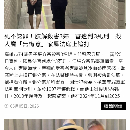
宮廟，之間經常聯繫往來。面對好友驟逝，她也持續關心家
屬狀況。她表示：「有關心
大嫂
，有空都去陪陪她，我們這
些一起都很熟，每天都會聯繫確認狀況。」字句間流露對好
友的不捨與牽掛。傅子純離世消息曝光後，許多曾合作過的
民視八點檔演員紛紛發文悼念，演藝圈好友也難以接受這項
死不認罪！肢解殺害3婦一審遭判3死刑 殺
噩耗。賴慧如今日受訪時數度哽咽，坦言至今仍無法相信好
人魔「無悔意」家屬法庭上追打
友已經離開，令人鼻酸。
高雄市74歲男子張介宗殺害3名婦人並殘忍分屍，一審於5
日宣判，國民法官判處他3死刑，但張介宗仍毫無悔意，至
今未向家屬道歉，旁聽的受害者家屬被其冷血態度惹怒，當
庭衝上去追打張介宗，在法警即時拉開，張則被帶離法庭，
還押看守所。張介宗前科累累，因涉犯強暴、搶奪等罪遭軍
法判無期徒刑，並於1997年獲假釋，而他出獄後與兄嫂同
住，2019年還涉及一起竊盜案，他在2024年11月到2025年
2月間，先後殺害肢解75歲黃姓
大嫂
、74歲張姓婦人和71歲
繼續閱讀
06月05日, 2026
趙林姓婦人。張介宗因不滿黃姓
大嫂
催促他搬離，並想討回
登記在姪子名下的房產，於2024年11月29日中午，在住家
勒死黃女並分屍，2025年1月將在公園結識的張姓婦人約到