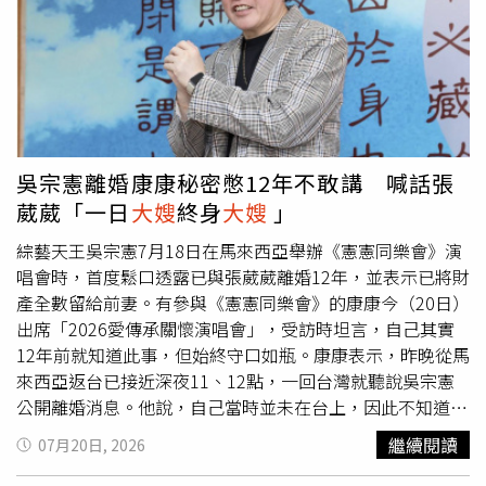
蹤，父母哥哥已不在人世，弟弟住國外聯絡不上，沒有其他
她到神明桌前面，假裝談事情實則動手殺人，先推倒葉秀
家人可以伸出援手，家長職責只能落在媽媽身上，才不得不
鳳，拿膠帶綑綁口鼻三到四十圈，再拿啞鈴猛敲數葉秀鳳頭
將監護權委託給王家舜。合議庭認為，張芳馨基於考量小孩
部數十下，後來發現葉秀鳳還沒斷氣再拖進浴室，將她的頭
的最佳利益，想確認孩子在王家舜那邊過得好不好，是不是
部浸泡在臉盆內溺死。為了掩藏屍臭味，張芳馨買36包乾拌
待在一個適合安全成長的環境，社會局作為主管機關，有義
水泥砂回家調水，分三天「施工」水泥塚，直到葉秀鳳的公
務照顧保護張芳馨的子女，也有責任協助張芳馨行使親權。
司老闆得知她沒上班也沒參加路跑活動，報警找到家裡，才
台北高等行政法院判准張芳馨調取子女的追蹤紀錄及評估報
揭露這件水泥封屍案。一審宣判前5天，張芳馨跟葉秀鳳的
吳宗憲離婚康康秘密憋12年不敢講 喊話張
告。（圖／侯世駿攝）北高行表示，既然張芳馨坐牢，不易
弟弟達成和解，須在15年內給付400萬元，新北地院以家暴
葳葳「一日
大嫂
終身
大嫂
」
得知子女近況，社會局更應該幫她善盡媽媽的責任，張芳馨
殺人罪量處無期徒刑，但後來張芳馨和解金一毛都沒付。案
申請複製本案文件具有正當理由，因此判決社會局提供社工
件到了高等法院，張芳馨跟法官說，之前做月薪2萬4的清潔
綜藝天王吳宗憲7月18日在馬來西亞舉辦《憲憲同樂會》演
服務紀錄、評估報告、兒少事件通報表、家防中心調查記
工，現在又被關，無力支付400萬元。張芳馨為撤銷無期徒
唱會時，首度鬆口透露已與張葳葳離婚12年，並表示已將財
錄、社工與教師談話記錄、社工探監討論子女事務的訪談紀
刑，向法院主張應傳喚她小孩。（圖／AI示意圖）辯護律師
產全數留給前妻。有參與《憲憲同樂會》的康康今（20日）
錄。新北市社會局回應，社工個案紀錄為社會局內部文件，
為求二審輕判，上訴主張葉秀鳳已死，張芳馨沒有再犯的可
出席「2026愛傳承關懷演唱會」，受訪時坦言，自己其實
實務上不對外提供，惟法院判決後，社會局即依照法院判決
能性；律師還搬出張芳馨的子女，如果繼續判媽媽無期徒
12年前就知道此事，但始終守口如瓶。康康表示，昨晚從馬
提供相關資料。張芳馨的委任律師證實，在判決確定後，新
刑，無法早日回歸家庭及社會，即使有機會假釋，也會因為
來西亞返台已接近深夜11、12點，一回台灣就聽說吳宗憲
北市社會局已依照判決提供文件了。
是無期徒刑，小孩無從預測媽媽何時回家，應改判有期徒
公開離婚消息。他說，自己當時並未在台上，因此不知道吳
刑。張芳馨律師團在訴訟策略中引用聯合國兒童權利公約。
宗憲有提到離婚一事，後來才向坐在台下觀看演出的太太確
繼續閱讀
07月20日, 2026
（圖／報系資料照）高院仍判張芳馨無期徒刑，律師團上訴
認。康康轉述，吳宗憲在台上提到，已將離婚贍養費、房產
最高法院時，訴訟主張再度提及張芳馨的孩子，既然二審認
等都留給前妻，「以美金計算，還有不知道幾坪的房子」，