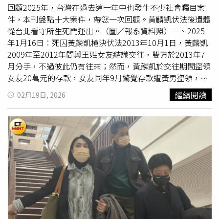
續劇主題曲都是小齊哥唱的，他是土生土長的台灣人，歌曲
回顧2025年，台灣在過去這一年中也發生不少社會矚目案
紅遍華人地區，是十足的台灣之光。很開心去年因為『鑽石
件，本刊盤點十大案件，帶您一次回顧。黃麟凱伏法後遺體
舞台之夜』有機會跟小齊哥同場演出，他私底下超親民，完
從台北看守所生死門運出。（圖／報系資料照）一、2025
全沒有天王的架子，後來才知道他是瓜哥的大徒弟，也很開
年1月16日：死囚黃麟凱槍決伏法2013年10月1日，黃麟凱
心他合照，完成我小時候的願望。」
2009年至2012年間與王姓女友結識交往，雙方於2013年7
月分手，不過彼此仍有往來；然而，黃麟凱於交往期間盜領
女友20萬元的存款，女友同年9月驚覺存款遭黃男盜領，怒
向黃麟凱追討，黃麟凱一氣之下竟在同年9月策畫謀殺女
繼續閱讀
02月19日, 2026
友，事先購買童軍繩，於2013年10月1日下午4時許，持先
前因交往所持有王女家中鑰匙潛入王女家中。 黃麟凱潛入
家中後先是遇見正在休息中的王母，認為其與王女交往期
間，曾多次被王母瞧不起其單親家庭背景，竟先持童軍繩將
王母勒斃，隨後以毛巾擦拭王母的指甲縫，試圖清除王母生
前抓傷其臉頰所留下來之皮屑，並在廚房內潛伏等待王女回
家。 同日下午5時20分許，黃麟凱終於等到王女返家，其戴
上預先準備好的頭套從後方偷襲準備回房間的王女，以童軍
繩強制捆綁其雙手，對其性侵得逞，隨後以童軍繩將王女勒
斃。而王父當日下班返家，黃麟凱來不及逃離，只好逃往公
寓頂樓，王父發現家裡從內部被反鎖，且遲遲聯絡不上妻