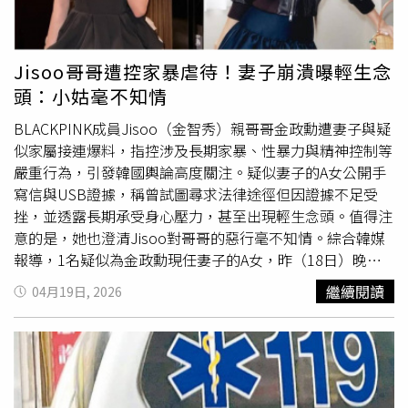
妹妹發文表示「拿到讓姊姊穿的婚紗了」，她一走進店內看
到白紗就忍不住落淚，她也對姊姊說「姊姊，婚紗很漂亮也
有顧到妳想要的遮手臂。店家還給了妳可愛的頭紗跟飾
Jisoo哥哥遭控家暴虐待！妻子崩潰曝輕生念
品」，貼文曝光後，讓許多網友看了相當鼻酸。
頭：小姑毫不知情
BLACKPINK成員Jisoo（金智秀）親哥哥金政勳遭妻子與疑
似家屬接連爆料，指控涉及長期家暴、性暴力與精神控制等
嚴重行為，引發韓國輿論高度關注。疑似妻子的A女公開手
寫信與USB證據，稱曾試圖尋求法律途徑但因證據不足受
挫，並透露長期承受身心壓力，甚至出現輕生念頭。值得注
意的是，她也澄清Jisoo對哥哥的惡行毫不知情。綜合韓媒
報導，1名疑似為金政勳現任妻子的A女，昨（18日）晚間
率先在社群平台公開親筆手寫信與1支紅色SanDisk 32GB
繼續閱讀
04月19日, 2026
USB隨身碟，表示自己即為事件當事人，並稱先前流出的電
腦打字爆料內容是她於今年1月初親自撰寫的。她也針對金
政勳提出多項嚴重指控，包括長期家暴、精神控制與性暴力
行為。她聲稱，在婚姻期間多次遭對方毆打，施暴時間常超
過半天，且主要攻擊頭部。此外，她也曾被迫在全身赤裸狀