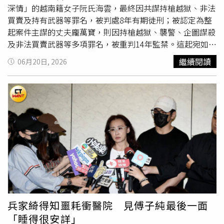
深情」的越南籍女子阮氏海雲，最終因共謀持槍越獄、非法
買賣及持有武器等罪名，被判處8年有期徒刑；被認定為整
起案件主謀的丈夫龐萬寶，則因持槍越獄、襲警、企圖謀殺
及非法買賣武器等多項罪名，被重判14年監禁。這起宛如電
影情節般的劫囚事件，也正式畫下句點。監視器拍下龐萬寶
繼續閱讀
06月20日, 2026
接槍後率眾逃離法院畫面，震驚柬埔寨社會。（圖／翻攝自
柬中時報）綜合《柬中時報》等媒體報導，案件發生於
2025年11月18日。當時因涉嫌毒品販運及非法拘禁而遭羈
押候審的越南籍男子龐萬寶（Pham Van Bao），被押解至
柬埔寨柴楨省初級法院出庭應訊。為了協助丈夫脫逃，阮氏
海雲早在案發前數日便展開周密規劃，不僅提前租用車輛、
入住法院附近旅館觀察周邊環境與押解路線，還透過通訊軟
體Telegram以1500美元（約新台幣4.4萬元）購買一把K54
手槍，並安排接應車輛及逃亡動線。案發當天，阮氏海雲騎
乘機車進入法院停車場附近等待時機。監視器畫面顯示，當
押解囚犯的警車駛入法院後，她立刻鎖定丈夫所在位置。就
在龐萬寶一下車的瞬間，阮氏海雲迅速從衣物內掏出預藏的
兵家綺得知噩耗衝醫院 見傅子純最後一面
K54手槍交到丈夫手中。整個遞槍過程僅數秒鐘，現場押解
「睡得很安詳」