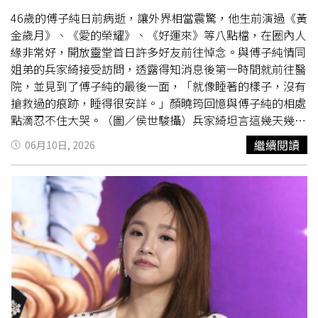
人員幾乎來不及反應。警方指出，龐萬寶取得槍枝後立即持
槍威脅押解警員及法院人員，過程中還涉及襲警行為，隨後
46歲的傅子純日前病逝，讓外界相當震驚，他生前演過《黃
帶領另外5名在押囚犯衝出法院大門，並與接應人員會合，
金歲月》、《愛的榮耀》、《好運來》等八點檔，在圈內人
搭上預先安排好的車輛逃離現場。從遞槍、控制現場到集體
緣非常好，開放靈堂首日許多好友前往悼念。與傅子純情同
逃脫，整起劫囚過程不到1分鐘，誇張程度被當地媒體形容
姐弟的兵家綺接受訪問，透露得知消息後第一時間就前往醫
猶如黑幫電影橋段。監視器畫面曝光後迅速在大陸、越南及
院，並見到了傅子純的最後一面，「就像睡著的樣子，沒有
東南亞各地社群平台瘋傳。由於阮氏海雲外貌亮眼，加上冒
搶救過的痕跡，睡得很安詳。」顏曉筠回憶與傅子純的相處
險協助丈夫逃亡的舉動，被部分網友解讀為「為愛不顧一
點滴忍不住大哭。（圖／侯世駿攝）兵家綺坦言這幾天幾乎
切」，甚至冠上「江湖最後一個
大嫂
」、「東南亞第一深
都沒辦法睡，一閉上眼睛就想到過去與傅子純相處的點點滴
繼續閱讀
06月10日, 2026
情」等稱號，一度成為網路熱門話題。不過隨著警方公布更
滴，並說傅子純是個報喜不報憂的暖男，「會製造很多歡樂
多案情細節，外界也逐漸發現這並非浪漫愛情故事，而是一
給我們，拍戲時他自己也很累，但會講笑話跟做很調皮的事
場經過精心策劃的武裝越獄行動。警方在案發後立即展開大
情，永遠記得他是很陽光的樣子。」並說：「做姐姐的，會
規模追捕，並於數小時內成功攔截所有逃亡人員。包含龐萬
陪他到人生畢業典禮，子純安心地走，我們會照顧好你的太
寶、阮氏海雲及其餘逃脫囚犯、接應人員全數遭到逮捕。後
太。」與傅子純合作過《好運來》的顏曉筠受訪時忍不住大
續警方並在附近林區起出涉案K54手槍，以及裝有7發子彈
哭，表示：「當下看到新聞，拿著手機覺得這個世界好像靜
的彈匣，成為檢方起訴的重要證據。根據法院最新判決結
止了，我第一個想到的就是
大嫂
怎麼辦？」並說過去在對戲
果，全案共有8名被告遭起訴。龐萬寶與越南籍共犯黎文天
時，傅子純不斷鼓勵她，甚至看得出他對角色的設計，讓她
豐（Le Van Thien Phuong）因策劃及實施持槍越獄、襲
一直相當感恩。顏曉筠也說自己以前打手球，傅子純看到她
警、企圖謀殺、非法買賣武器及非法持有武器等罪名，雙雙
推男演員的戲，開玩笑說：「怎麼飛這麼遠了！」更常常向