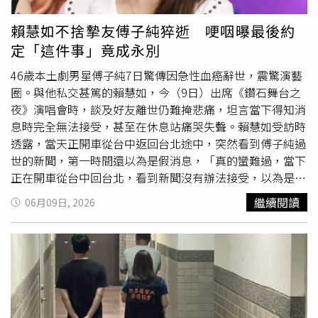
被判處14年有期徒刑。阮氏海雲與阮文興（Nguyen Van
她的對手演員打趣說：「要小心喔，她（顏曉筠）力氣很
Sueng）則因向越獄人員提供協助、共謀持槍越獄、非法買
大！」想到這些過往回憶，顏曉筠情緒潰堤，大哭說：「子
賴慧如不捨摯友傅子純猝逝 哽咽曝最後約
賣及持有武器等罪名，被判處8年監禁。此外，兩名柬埔寨
純哥都是帶給人家快樂，能給他快樂我也很開心，想到子純
定「這件事」竟成永別
籍被告分別因持槍越獄、故意傷害及非法買賣武器等罪名，
哥的臉我就很捨不得，你說我力氣很大， 我真的很想把你
被判處9年及18個月徒刑。至於另外兩名被告，法院公布的
拍醒，但我真的做不到！」
46歲本土劇男星傅子純7日驚傳因急性血癌辭世，震驚演藝
判決內容並未揭露具體罪名與刑期。曾被部分網友浪漫化的
圈。與他私交甚篤的賴慧如，今（9日）出席《鑽石舞台之
「
大嫂
救夫」故事，最終仍回到法律審判，也讓這起轟動亞
夜》演唱會時，談及好友離世仍難掩悲痛，坦言當下得知消
洲的持槍劫囚案以重刑收場。
息時完全無法接受，甚至在休息站痛哭失聲。賴慧如受訪時
透露，當天正開車從台中返回台北途中，突然看到傅子純過
世的新聞，第一時間還以為是假消息，「真的蠻難過，當下
正在開車從台中回台北，看到新聞沒有辦法接受，以為是假
消息，現在網路上很多藝人過世的假新聞」。她表示，因為
繼續閱讀
06月09日, 2026
實在無法相信，趕緊將車停靠路邊查證，確認消息屬實後情
緒瞬間潰堤，「後來趕快停車，確認之後在休息站哭了一陣
子」。回憶起兩人過往相處點滴，賴慧如更難過表示，前陣
子才剛與傅子純相約要到他位於淡水的新家作客，沒想到竟
成永別。賴慧如曾在《多情城市》中飾演傅子純的初戀情人
「江慧君」，兩人之後陸續合作《好運來》等多部作品，兩
人在戲劇上多次合作，私下交情也十分深厚，甚至同屬一間