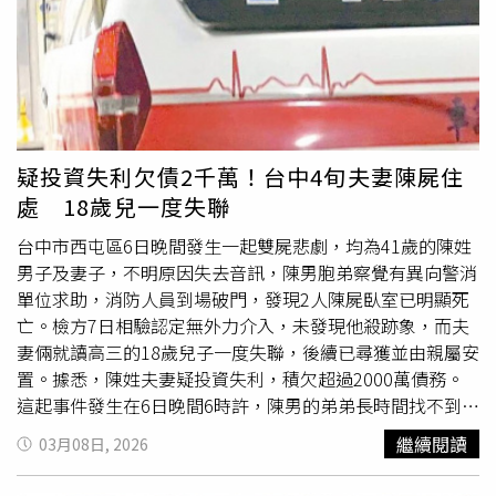
態下拍攝性愛影片，甚至在被錄影情況下遭逼迫進行極端性
行為。A女補充，金政勳控制慾極強，要求她每日需說30次
以上「我愛你」，限制與女性友人每日對話不得超過2句，
並在住處安裝24小時監視器監控行動。她還指出，對方強迫
每天至少2次的規律性行為，甚至在她罹患陰道炎及膀胱炎
期間仍持續施壓，並要求進行肛交行為。她指出，當時曾攜
帶相關資料前往律師事務所諮詢，但對方告知若缺乏錄音等
疑投資失利欠債2千萬！台中4旬夫妻陳屍住
直接證據，加上訴訟時間與成本過高，建議不宜提告。她形
處 18歲兒一度失聯
容當下「天都塌了」，也因此開始理解對方過去施暴時為何
會刻意搶走她的手機，避免留下證據。A女在信中嘆，自己
台中市西屯區6日晚間發生一起雙屍悲劇，均為41歲的陳姓
長期陷入是否揭露真相的痛苦掙扎，曾認為即使公開也無法
男子及妻子，不明原因失去音訊，陳男胞弟察覺有異向警消
改變現狀，因此產生強烈自責與無力感。直到近期陸續收到
單位求助，消防人員到場破門，發現2人陳屍臥室已明顯死
其他自稱受害者的訊息，她才決定再次站出來，並強調若未
亡。檢方7日相驗認定無外力介入，未發現他殺跡象，而夫
來有更多補充資訊，仍會進一步對外說明。事件爆發後也間
妻倆就讀高三的18歲兒子一度失聯，後續已尋獲並由親屬安
接衝擊Jisoo形象，引發社群與相關討論區熱議。不過，該
置。據悉，陳姓夫妻疑投資失利，積欠超過2000萬債務。
名疑似
大嫂
的女子隨後再度發聲，強調外界不應將責任牽連
這起事件發生在6日晚間6時許，陳男的弟弟長時間找不到哥
至Jisoo本人，並表示Jisoo對相關情況並不知情，自己最初
哥及
大嫂
，於6時46分報案，台中市消防局派出協和、工業
繼續閱讀
03月08日, 2026
也並不知道當事人是Jisoo的哥哥，是在查詢資料後才得知
區分隊前往，轄區第六分局警方也與里長到場破門查看，目
身分。A女今（19日）凌晨再度發文，透露自己在連日壓力
睹陳姓夫妻2人倒在臥室床上，已明顯死亡。陳姓夫妻就讀