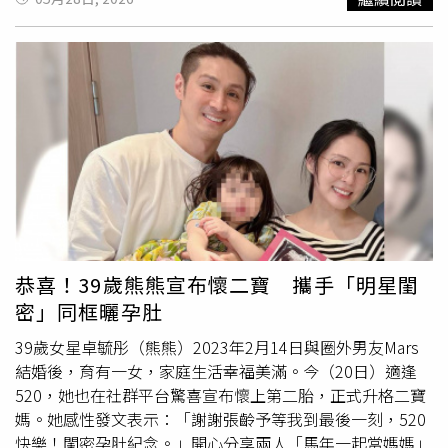
界瘋傳的相關爭議與爆料，據《ETtoday》和《三立新聞
網》引述林俊傑經紀公司說法：「相關事件已由女方委請律
師團隊進行司法處理，本公司不便代為回應。」短短24字，
也被外界解讀為女方方面已準備透過法律途徑反擊相關傳
聞。據了解，林俊傑日前才被拍到低調現身女友畢業典禮，
林媽媽更親自陪同出席，被外界視為已認可這位「準媳
婦」。不過就在戀情逐漸明朗化後，微博與各大社群平台近
日卻瘋傳爆料，指出七七本名為劉偲敔，來自大陸廣東，其
父親劉建國目前擔任中國企業「ST威創」董事。網傳內容聲
稱，劉建國疑似涉及一起重大資金爭議案件，傳出捲走約人
民幣13億元資金，導致上萬名投資人受害，而本人目前則被
指已赴美生活。不過截至目前為止，相關內容尚未獲官方或
恭喜！39歲熊熊宣布懷二寶 攜手「明星閨
當事人證實。隨著話題持續延燒，有眼尖網友發現，林俊傑
密」同框曬孕肚
近日疑似重新編輯社群貼文，包括2025年農曆春節期間分
享的全家福，以及姪女百日宴相關照片，其中哥哥林俊峰與
39歲女星卓毓彤（熊熊）2023年2月14日與圈外男友Mars
大嫂
的身影疑似遭到移除，只留下與小姪女互動的部分。此
結婚後，育有一女，家庭生活幸福美滿。今（20日）適逢
外，還有網友發現雙方疑似互相取消追蹤，而編輯紀錄顯示
520，她也在社群平台驚喜宣布懷上第二胎，正式升格二寶
時間點正好落在27日，更讓外界開始揣測兄弟倆是否真的關
媽。她感性發文表示：「謝謝張齡予等我到最後一刻，520
係生變。除此之外，網路上還流傳更多未經證實的說法。有
快樂！閨密孕肚紀念。」開心分享兩人「馬年一起當媽媽」