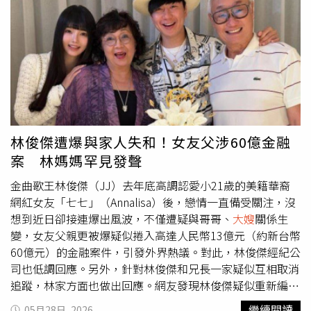
家中，以紅布條勒斃分屍，同年2月再以相同手法殺害趙林
姓婦人，手法極其殘忍。張介宗則始終否認犯行，且其態度
囂張，在審理期間還當庭咆嘯，嗆檢警「證據不實」，讓檢
方怒批是「最嚴重的犯罪」，全案於5日一審宣判，國庭法
官判處張介宗3個死刑。而在宣判當下，張介宗低頭沉默，
至今仍未向死者家屬道歉，旁聽家屬憤怒難忍，衝下去追打
張介宗，張被推倒在地，遭3被害者家屬以手腳攻擊，法警
則一擁而上、即時阻止，張也被帶離法庭，還押看守所。
林俊傑遭爆與家人失和！女友父涉60億金融
案 林媽媽罕見發聲
金曲歌王林俊傑（JJ）去年底高調認愛小21歲的美籍華裔
網紅女友「七七」（Annalisa）後，戀情一直備受關注，沒
想到近日卻接連爆出風波，不僅遭疑與哥哥、
大嫂
關係生
變，女友父親更被爆疑似捲入高達人民幣13億元（約新台幣
60億元）的金融案件，引發外界熱議。對此，林俊傑經紀公
司也低調回應。另外，針對林俊傑和兄長一家疑似互相取消
追蹤，林家方面也做出回應。網友發現林俊傑疑似重新編輯
家族合照，引發外界熱議。（圖／翻攝自IG，jjlin）針對外
繼續閱讀
05月28日, 2026