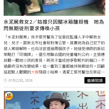
王家舜疑似對孩子有不法侵害的行為，因此向新北市社會局
調申請社工調查報告、輔導追蹤紀錄、委託監護事宜的紀
錄、王家舜照顧她小孩所領取的社會福利及補助資料等複
本，但遭到社會局拒絕。張芳馨提了兩次訴願，第二次的結
水泥屍救女2／姑嫂只因關冰箱釀殺機 她為
果是部分准許部分駁回，所以改打行政官司。張芳馨主張孩
閃無期徒刑要求傳喚小孩
子遭毆、受燙傷、被剃眉毛，甚至長期睡在地上，因為媽媽
在坐牢，只能透過社會局了解小孩狀況，相關資料有提供的
「水泥封屍案」兇手張芳馨為了從委託監護人手中解救女
必要；她入監後無法直接接觸子女，更不用說繼續照顧，社
兒、兒子，跟新北市社會局對簿公堂，其實她為自己犯下的
會局根本不用考慮她這個母親是否失職、是否需要接受政府
殺人案辯解時，也向法官提過兩個孩子，她接受律師的訴訟
的監督。張芳馨強調，社會局應該幫忙顧好受刑人子女的困
策略打「同情牌」，還引用聯合國的兒童權利公約，主張應
境，而不是緊盯受刑人，既然她還是子女的法定代理人，沒
該聽一聽她小孩的意見，將孩子當成她爭取輕判的藉口，不
被剝奪親權，想查詢孩子的資料仍具有正當性。社會局答
過最終沒有改變結果，從一審到三審都維持無期徒刑。回顧
辯，張芳馨要調取的資料包括小孩怎麼安排生活、社工處遇
這起駭人聽聞的
大嫂
殘殺小姑案，清潔工張芳馨住在新莊，
的評估，攸關未成年子女隱私，應取得小孩同意，不可藉由
家裡除了丈夫、兩個孩子，還有先生的妹妹葉秀鳳。葉秀鳳
繼續閱讀
07月22日, 2026
親權行使的名義侵犯隱私。社會局告訴法院，張芳馨女兒已
嫌張芳馨深夜關冰箱太大聲，姑嫂經常吵架，葉秀鳳明知
大
滿18歲，兒子差不多上國中了，準備庭開完之後有問過他
嫂
看她不爽，仍在冰箱貼上「小聲關冰箱門，謝謝」的紙條
們，都反對媽媽調閱檔案，法官做出決定前，應傳喚姊弟倆
提醒張芳馨，甚至打電話到張芳馨的娘家，要娘家人勸一
到庭表示意見。法官指出，張芳馨殺害小姑才會坐牢，她失
勸，種種行為讓張芳馨理智斷線，決定將小姑送上黃泉路。
去家庭生活，並不是因為對小孩做了什麼壞事；她的先生失
張芳馨預謀殺人，先買大型膠帶回家，趁葉秀鳳剛洗完澡叫