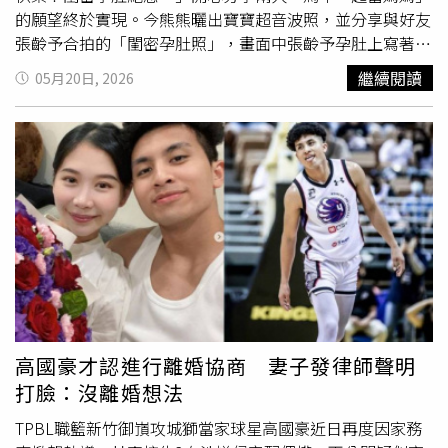
爆料聲稱，林俊傑家中有人不滿他與七七交往，甚至傳出
大
的願望終於實現。今熊熊曬出寶寶超音波照，並分享與好友
嫂
曾透過友人散播與女方有關的負面消息，希望阻止兩人進
張齡予合拍的「閨密孕肚照」，畫面中張齡予孕肚上寫著數
一步發展；更有網友猜測，若林俊傑長期未婚、未生子，未
字「8」，象徵懷孕8個月，而熊熊則寫下「3」，大方透露
繼續閱讀
05月20日, 2026
來龐大資產恐將由哥哥的小孩繼承，讓整起事件越演越烈。
自己目前已懷孕滿3個月。消息曝光後，粉絲與網友紛紛湧
不過，也有另一派網友認為外界過度解讀。事實上，林俊傑
入留言區獻上祝福，「恭喜最美麗
大嫂
」、「恭喜二寶來報
過去曾多次公開表示，哥哥林俊峰是自己人生中的偶像，兄
到」、「兩位準媽媽都好美」，喜悅氛圍滿滿。熊熊（左）
弟感情一直相當深厚。他不僅曾在哥哥婚禮上獻唱，也經常
和好友張齡予同秀孕肚，兩人肚皮上各寫3、8，代表各自懷
在社群分享一家人聚會、與姪女互動的溫馨畫面，目前IG與
孕的月數。（圖／翻攝自熊熊FB）
臉書上，也依舊保留不少與家人的合照，因此有人認為，他
可能只是例行整理微博內容，未必代表家族失和。針對互相
取消追蹤的部份，本刊和《中國時報》接獲林俊傑母親方面
說法，表示大兒子婚後家庭相當和樂，逢年過節都會返回新
加坡看長輩，另外，大媳婦兩年生兩個孫女很辛苦，阿公阿
嬤都很疼愛，自己也有到瑞士探望小朋友，小孩很乖帶的很
好，是家族認可的
大嫂
。由於大哥不是娛樂圈人士，一家人
高國豪才認進行離婚協商 妻子發律師聲明
在瑞士低調生活，希望謠言止於智者，不要挑撥一家人感
打臉：沒離婚想法
情，甚至影響到小朋友成長。
TPBL職籃新竹御嵿攻城獅當家球星高國豪近日再度因家務