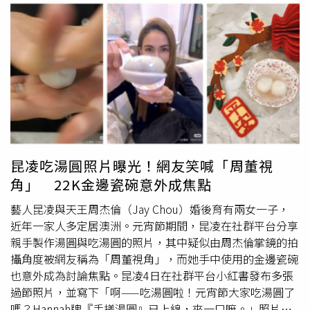
下身心狀況急遽惡化，幾乎數日未進食、也無法入睡，甚至
高三的兒子一度下落不明，經過緊急協尋已順利取得聯繫，
出現強烈輕生念頭。她表示，雖然獲得不少支持，但即使99
確認兒子只是傍晚後就不在家，後續在親屬陪同下製作筆
則正面留言，也可能被1則惡意評論徹底擊潰，讓她深刻體
錄，並由親屬暫時安置。警方鑑識人員勘查現場後，初步排
會藝人與網紅長期面對網路暴力的心理壓力。她也提到，父
除有外力介入。台中地檢署檢察官到東海殯儀館相驗，確認
母稍早曾勸她不要獨自承擔過多壓力，認為年紀尚輕卻讓事
陳姓夫妻沒有他殺嫌疑，確認無外力介入。 陳姓夫妻的鄰
件曝光對她並不有利，希望雙方能以對彼此較有利的方式收
居透露，陳男是汽車銷售業務員，妻子則在藥廠上班，未曾
場。然而這番勸說並未帶來安慰，反而讓她情緒更加崩潰。
聽聞家中有爭吵聲，與鄰里關係也不錯，平常多是兒子下樓
A女表示，自己是經過數個月反覆思考才決定公開，即便可
倒垃圾，碰到鄰居也會主動打招呼。鄰居表示，6日還看見
能遭受辱罵或陷入風險，也已做好承受一切的準備，如今若
陳姓夫妻的兒子下樓處理垃圾，看起來沒有異樣，沒想到卻
草率結束，將質疑自身行動的意義。她同時擔憂未來可能遭
發生夫妻雙亡的悲劇，相當訝異。據悉，陳姓夫妻疑似因投
昆凌吃湯圓照片曝光！網友笑喊「周董視
反咬貪圖金錢而虛構指控，讓自己承受更嚴重的污名。A女
資失利，背上超過2000萬元債務，詳細案情仍待進一步調
角」 22K金邊瓷碗意外成焦點
亦強調，她先前呼籲外界不要牽連無辜人士，包括與事件無
查釐清。 《CTWANT》關心您：如果您覺得痛苦、似乎沒
關的家屬，是出於保護他人立場，但父母出於擔心所說的
有出路，您並不孤單，請撥打1925。
藝人昆凌與天王周杰倫（Jay Chou）婚後育有兩女一子，
話，卻對她造成比網路酸民更深的傷害，甚至讓她再次出現
近年一家人多定居澳洲。元宵節期間，昆凌在社群平台分享
「想死」的念頭。◎勇敢求救並非弱者，您的痛苦有人願意
親手製作湯圓與吃湯圓的照片，其中疑似由周杰倫掌鏡的拍
傾聽，請撥打1995◎如果您覺得痛苦、似乎沒有出路，您
攝角度被網友稱為「周董視角」，而她手中使用的金邊瓷碗
並不孤單，請撥打1925
也意外成為討論焦點。昆凌4日在社群平台小紅書發布多張
過節照片，並寫下「啊——吃湯圓啦！元宵節大家吃湯圓了
嗎？Hannah牌『手搓湯圓』已上線，來一口嘛。」照片中