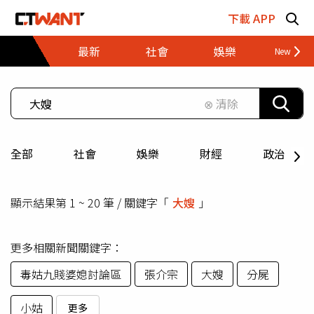
跳至主要內容區塊
下載 APP
最新
社會
娛樂
財經
⊗ 清除
全部
社會
娛樂
財經
政治
顯示結果第 1 ~ 20 筆 / 關鍵字「
大嫂
」
更多相關新聞關鍵字：
毒姑九賤婆媳討論區
張介宗
大嫂
分屍
小姑
更多