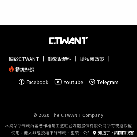
河內，而遭殺害的黃姓
大嫂
與張姓婦人遺體至今仍未尋獲。
還放在他的家中，鑰匙也沒還他，可能也是因為這樣對方才
張介宗為軍人出身，過去曾因搶奪與強暴罪嫌遭判處死刑，
認為沒有分手。法官追問蕭、張分手的具體時間，蕭大陸表
最終改判無期徒刑定讞，入監服刑20年後，於1997年出
示，應該是拍戲的前1個月左右，並稱當時不讓張金鳳來拍
獄，並在2019年因偷竊腳踏車被捕。張介宗出獄後並無穩
戲現場，因為過去她曾看到蕭與女演員的互動後，便大鬧現
定工作，常在高雄市區各大公園出沒，對外聲稱自己家境富
場，甚至還在東京街頭要給車撞。法官問蕭分手的定義時，
裕，並同時和多位女子交往，口袋一掏就是厚厚一疊千元大
蕭回應，當時自己心太軟，沒有馬上要她搬出去，但一般人
鈔，常聲稱「回台北」，被稱為「台北仔」，吸引不少婦人
應該都沒辦法繼續這段感情。蕭大陸作證結束以後，張金鳳
目光。 2025年2月2日，75歲的趙姓婦人下午騎車外出後即
在法官的許可下發言，表示蕭大陸「沒有一句是真的」，並
關於CTWANT
聯繫&爆料
隱私權政策
未返家，兒子發現母親失蹤後，隔日立即向警局報案。警方
稱九龍傳說是在1999年9月拍的，初期侯怡君還會稱她一聲
調閱監視器畫面後，發現趙婦載著張男返回其住家後就再無
大嫂
，她也會幫兩人買早餐，但後續兩人交往後卻不承認，
發燒熱搜
外出身影，反而拍到張男多次提著袋子外出丟棄的畫面。警
還要她去看精神科，但因為已經脫離本案，因此張金鳳的發
Facebook
Youtube
Telegram
方立即派人前往前鎮運河打撈，果然尋獲趙婦身體組織，事
言也被法官制止。輪到侯怡君作證時，檢察官問雙方在交往
後鄰居也表示半夜曾聽到有電鋸聲。 警方隨後進一步追
以前，除了工作以外還有什麼樣的互動，侯怡君說，如果下
查，也發現張介宗還涉嫌殺害2名婦人，其中一名71歲張姓
班後順路的話，蕭大陸會載她。此外，侯怡君也說，過去曾
婦人別稱「左營仙姑」，因報樂透明牌而知名，同樣於公園
聽到蕭大陸接起張金鳳的電話，並稱聽起來就是那種要分分
中與張介宗結識，未料其2025年1月17日與張介宗一同前往
不掉的那種內容。張金鳳聲請她和蕭一段對話的錄音當作證
© 2020 The CTWANT Company
其住處後，便再也沒有出來，反而張介宗被拍到多次手提裝
據，檢察官要求對方提供完整的音檔，以便其檢視是否為完
本網站所刊載內容著作權屬王道旺台媒體股份有限公司所有或經授權
有屍塊之袋子前往前鎮運河丟棄。 警方也因此再掌握，張
整沒有剪輯痕跡，張金鳳的律師則表示將於3日內燒錄成光
使用，他人非經授權不許轉載、重製、公開播送或公開傳輸。
知道了，請關閉視窗
介宗的黃姓
大嫂
2024年11月29日進入張男家中後，便再也
碟後寄出，若證據沒有問題的話，預計下次開庭會進行證據