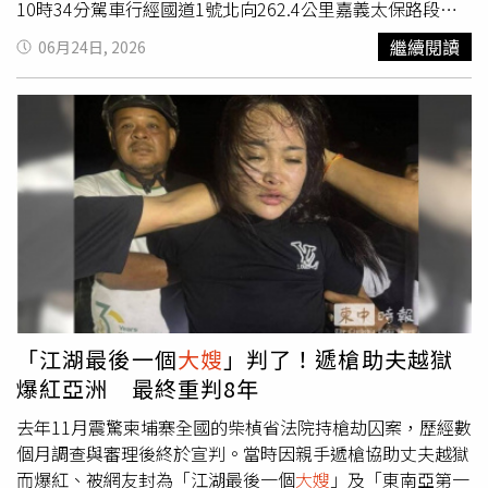
時候來講」。康康認為，既然婚姻已走到盡頭，就彼此祝
10時34分駕車行經國道1號北向262.4公里嘉義太保路段內
福，也透露吳宗憲過去一直很自豪自己是演藝圈大哥中唯一
側車道時，疑未注意車前狀況，追撞前方許女的轎車，導致
繼續閱讀
06月24日, 2026
沒有離婚的人，「他的意思就是張菲、胡瓜、澎恰恰、許效
黃男的車頭嚴重變形，許女車輛受猛烈撞擊後瞬間失控，衝
舜都離過婚」。至於未來若再見到張葳葳，康康表示仍會照
向中線車道，擦撞周女駕駛的轎車，現場車殼零件四散。其
舊稱呼對方「
大嫂
」，笑說：「一日為
大嫂
，終身為
大
中，許女一家4口受重創，許女及副駕駛的乘客受傷，後座
嫂
。」被問最近是否還有見到張葳葳，他則幽默回應：「很
31歲女子及66歲女子送醫後仍宣告不治。警方調查，3車駕
久了，大概12年。」康康轉述，吳宗憲在台上提到，已將離
駛均無酒駕狀況，初步判斷黃男可能未注意前方車況，但詳
婚贍養費、房產等都留給前妻張葳葳。（圖／報系資料照）
細車禍原因尚待進一步調查釐清。對此，死者親友在
Threads發文表示，很遺憾這起事故造成2位家人逝世，離
世的家人、也就是她的
大嫂
，甚至還有尚未滿月的寶寶在月
子中心等不到媽媽，家屬至今也仍處於極大的悲痛與震驚
中。死者親友說到，為了釐清事故真相，他們目前極度仰賴
相關證據，警方雖已提供肇事者的紀錄器畫面，但受限於程
序與相關規定，他們無法順利取得完整檔案，因此懇請路過
「江湖最後一個
大嫂
」判了！遞槍助夫越獄
的駕駛朋友，若在6月22日晚間10時左右，曾經過國道1號
爆紅亞洲 最終重判8年
嘉義北上262k路段，且行車紀錄器有拍到事故過程或相關
畫面，不論影像長短或角度，對釐清事故都有極大的幫助，
去年11月震驚柬埔寨全國的柴楨省法院持槍劫囚案，歷經數
如果手上有相關影像，請聯繫他們，「感謝大家的協助，也
個月調查與審理後終於宣判。當時因親手遞槍協助丈夫越獄
懇請廣大網友幫忙轉發分享，感激不盡。」
而爆紅、被網友封為「江湖最後一個
大嫂
」及「東南亞第一