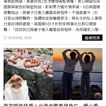
事掀起熱議，其妻控告2女涉嫌侵害配偶權，更公開疑似高
國豪與被告的親密對話，影射男方婚外情爭議，6日高國豪
發聲指出，與妻子已進入離婚協商程序。不過其妻今（8）
日發出律師聲明，強調她並無離婚想法，與先生的私人事務
已委託律師處理。高國豪6日才針對家務事在社群公開發
聲，「目前我已與妻子進入離婚協商程序，為保護家人隱私
並確保相關法律流程順利進行，我會以冷靜、負責的態度處
繼續閱讀
05月08日, 2026
理後續事宜」。同時高國豪表示，他明白身為公眾人物應注
意言行對社會的影響，因此事引發的負面觀感，「我虛心接
受各界的批評與指教」，最後也向受到影響的所有人致歉。
不過，高國豪妻子今日稍早透過社群平台Instagram限時動
態公開律師聲明，「關於近期我先生與我的私人事務，目前
已委任律師協助處理」，更強調自己沒有離婚的想法。另
外，其妻懇請外界給予足夠空間，「對於大家的關心，我由
衷感謝」。事實上，高國豪不只有夫妻間的問題，2024年
爆出私約
大嫂
的醜聞，同年底還在宜蘭蘇澳街頭與大哥高聖
文、二哥高國強發生肢體衝突，事後3兄弟互相提告，令球
迷相當震驚。當時TPBL依賽務規章對他祭出暫停出賽處
分，即便後續雙方達成和解，高國豪也重返球場，本季仍是
原定明年結婚！台南女警車禍身亡 暖心婚