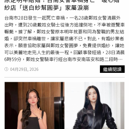
主力之一，更率領攻城獅闖進季後賽。高國豪近日透露與妻
紗店「送白紗幫圓夢」家屬淚崩
子已經進行離婚協商，但今（8）日其妻發出律師聲明，稱
「並無離婚想法」。（圖／翻攝自IG／eweennn）
台南市28日發生一起死亡車禍，一名28歲鄭姓女警清晨外
出時，遭到20歲戴姓女騎士從後方追撞倒地，不幸被遊覽車
輾斃。據了解，鄭姓女警原本明年就要和同為警職的男友結
婚，卻突然車禍離世，讓家屬悲痛不已。對此，有婚紗業者
表示，願意協助家屬與鄭姓女警圓夢，免費提供婚紗，讓她
可以美麗地走完人生的最後一程。回顧事發經過，28日清晨
6時59分，鄭姓女警騎車行經台南市安南區安和路二段時，
突然遭到後方20歲戴姓女騎士追撞，隨後人車倒地，被遊覽
繼續閱讀
04月29日, 2026
車輾過，因傷勢過重當場死亡。據悉，鄭女從警約2年，平
時工作認真，與同為警職的男友感情穩定，兩人原本計畫於
明年結婚，卻突然遭遇死劫離世，突如其來的噩耗讓家屬悲
痛不已。鄭姓女警男友的妹妹得知消息後，更在社群平台發
文痛喊「把我未來
大嫂
還來」。對此，一間台南婚紗店主動
聯繫鄭姓女警男友的妹妹，表示願意免費提供婚紗協助圓
夢，還特別準備全新的頭紗與飾品，並透露她從事婚紗業30
幾年，遇過幾次類似情況，希望能盡一份心力。最後，家屬
還是堅持支付婚紗費用，選定婚紗款式後，鄭姓女警男友的