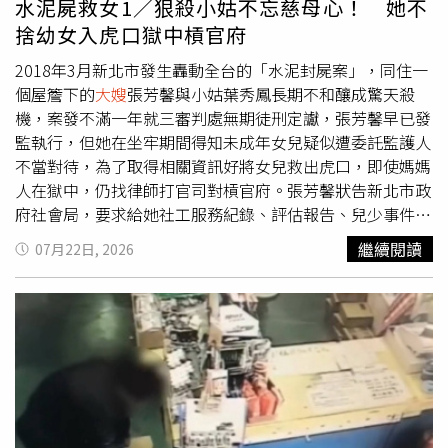
水泥屍救女1／狠殺小姑不忘慈母心！ 她不
開始也是想要保持良好關係，但最後只是讓自己受傷」、
捨幼女入虎口獄中槓官府
「我婆婆只有收
大嫂
送的東西，（認為）我送他東西都是有
企圖的」、「我婆婆沒女兒，但我發現，有些人就是嘴裡很
2018年3月新北市發生轟動全台的「水泥封屍案」，同住一
愛嫌」、「我也是過來人，不珍惜的人，就把他們當路人，
個屋簷下的
大嫂
張芳馨與小姑葉秀鳳長期不和釀成驚天殺
別浪費自己的心意」。也有人說，「曾經自以為（被婆婆）
機，案發不滿一年就三審判處無期徒刑定讞，張芳馨早已發
當成自己人，結果卻被說浪費錢、花他兒子的錢，然後都是
監執行，但她在坐牢期間得知未成年女兒疑似遭委託監護人
她兒子孝順」、「我也會送我前婆婆，但是老人都認為是她
不當對待，為了取得相關資訊好將女兒救出虎口，即使媽媽
兒子賺的，認為鋪張浪費，覺得應該生小孩才對得起他們香
人在獄中，仍找律師打官司對槓官府。張芳馨狀告新北市政
火」、「我家那巫婆也是這樣，她女兒給她的圍巾當作寶，
府社會局，要求給她社工服務紀錄、評估報告、兒少事件通
我從國外帶回來給她的絲巾一次也沒看她用過，從此之後我
報表、家防中心調查記錄等文件，台北高等行政法院判張芳
繼續閱讀
07月22日, 2026
不帶東西回來給她」。
馨勝訴，並在判決中痛斥社會局曲解法律、未善盡職責。本
案判決因社會局未上訴，全案確定，已提供相關資料給張芳
馨。水泥封屍案兇手張芳馨遭判無期徒刑定讞後，將未成年
兒女監護權暫時委託丈夫友人。（圖／報系資料照）本刊調
查，張芳馨因水泥封屍案獲判無期徒刑，判決定讞一年後，
丈夫離家出走被通報為失蹤人口，因此在社會局安排之下，
張芳馨將12歲女兒和7歲兒子的監護權委託一名男子王家
舜，委託期間從2020年10月到2027年11月，後來輾轉得知