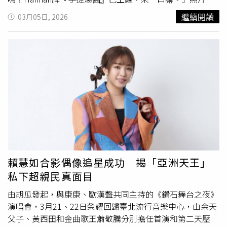
可見她坐在家中沙發上，一手端著花紋瓷碗，一手拿著湯
繼續閱讀
03月05日, 2026
匙，將一顆圓潤的湯圓湊近鏡頭展示。畫面背景可見大片落
地窗與藝術畫作，室內空間寬敞明亮。昆凌也分享自己搓湯
圓的過程，只見她將白色糯米糰放在掌心來回揉搓，很快便
搓成圓形，動作俐落熟練，展現親手準備節日料理的過節氛
圍。貼文曝光後，不少粉絲注意到拍攝角度像是從對面近距
離拍攝，因此留言猜測掌鏡者可能是周杰倫，紛紛留言表示
「拿手機拍
大嫂
的是不是杰倫」、「這是杰倫視角嗎」、
「這個視角我是周杰倫嗎」，互動氣氛熱烈。昆凌分享元宵
節日常後引發粉絲關注，不僅親手製作湯圓的過程成為討論
話題，連帶她手中使用的瓷碗與拍攝視角，也在社群平台掀
起一波討論。有網友查詢後發現，該瓷碗來自英國百年瓷器
品牌Royal Albert，碗內印有玫瑰碎花圖案，邊緣則飾有
賴慧如合影偶像追星成功 揭「亞洲天王」
22K金邊設計，具有英式風格。據了解，這款直徑約11公分
私下超親民真面目
的瓷碗在英國官方授權通路售價約20至22英鎊，折合新台
幣約850至950元；在部分中國電商平台售價約292元人民
由胡瓜發起，與康康、歐漢聲共同主持的《鑽石舞台之夜》
幣，約合新台幣1350元。價格曝光後，也有網友留言表示
演唱會，3月21、22日榮耀回歸臺北流行音樂中心，由余天
「這碗太好看了」、「對周董來說算平價」，也有人開玩笑
父子、黃西田和金曲歌王蕭敬騰分別擔任首演和第二天壓