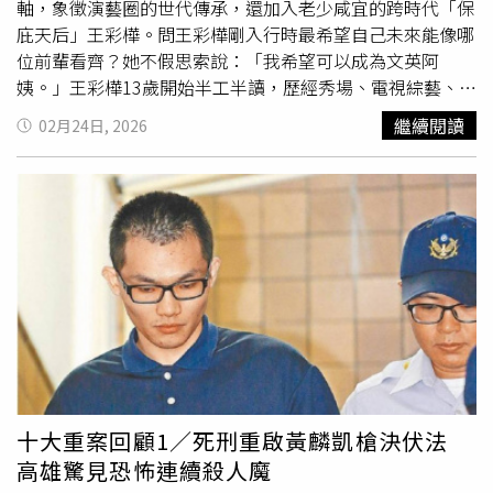
說「周董還是很低調」。
軸，象徵演藝圈的世代傳承，還加入老少咸宜的跨時代「保
庇天后」王彩樺。問王彩樺剛入行時最希望自己未來能像哪
位前輩看齊？她不假思索說：「我希望可以成為文英阿
姨。」王彩樺13歲開始半工半讀，歷經秀場、電視綜藝、歌
仔戲、電視劇與電影的洗禮，至今人氣不墜；說起剛入行時
繼續閱讀
02月24日, 2026
的偶像，王彩樺說：「我拍人生的第一部戲《恩情深似海》
認識文英阿姨，就希望自己將來可以跟文英阿姨一樣，拍電
影拍到老、唱歌、演戲把歡樂帶給大家；阿姨為人親切，戲
演得好又很疼我，每次看到她都是滿滿的溫暖，而且她非常
敬業，所以我非常尊敬她，一直朝著她的目標努力。」王彩
樺13歲開始半工半讀，歷經秀場、電視綜藝、歌仔戲、電視
劇與電影的洗禮。（圖／萬星傳播提供）除了偶像，王彩樺
也分享她進演藝圈最感謝的貴人：「我剛出道時沒有錢，要
養家又要做表演禮服，所以作秀都是住很便宜的旅社，有一
次方駿大哥在台中作秀，邀請我帶爸爸到他家吃飯，那天剛
好是他太太生日，後來他太太認我當乾妹妹，從此我吃、
住、都靠方駿大哥和
大嫂
，《恩情深似海》也是大哥帶我去
十大重案回顧1／死刑重啟黃麟凱槍決伏法
演的，他絕對是我人生最重要的一位貴人。」賴慧如想效法
高雄驚見恐怖連續殺人魔
的榜樣則是「亞洲天王」任賢齊，她說：「小時候聽很多連