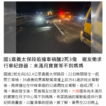
同張芳馨是未成年子女的主要照顧者，依據聯合國兒童權利
並親口表示兩人早在12年前就已離婚。談到自己早已知情，
公約，應考量未成年子女最佳利益，高院法官卻沒給張芳馨
康康笑說：「對！他離婚那一天我就知道。」他回憶，當時
小孩表達意見的機會，沒顧到她和子女的生活狀況，也沒提
吳宗憲還特別對他說：「我只跟你一個人講。」但康康心
及孩童權利的保護，因此二審判決違背兒童權利公約。最高
想：「不可能只跟我一個人講嘛，萬一真的只跟我一個人
院合議庭認為，除非兒童是性侵、受虐等刑事案件被害者，
講，我馬上講出去，不就變冤大頭？」因此12年來始終守口
或者跟兒童監護教養有關的案件，才需要維護他們發表意見
如瓶。康康也打趣表示，這12年間早已習慣吳宗憲身邊發生
的權利，如果是兒童的父母犯罪，不找孩子出庭陳述並不違
各種事情，「說真的也沒什麼，因為他結婚我都不知道了，
法，再審酌水泥封屍案的手法兇殘，最終在2019年駁回張
我怎麼會知道他離婚。」他還搞笑表示，吳宗憲結婚時自己
芳馨的上訴，判無期徒刑定讞。
都還沒進演藝圈，「他說周杰倫結婚沒有發帖子給他，他也
沒有發帖子給周杰倫，所以事情演變就是一切都很正常。」
國1嘉義太保段追撞車禍釀2死3傷 親友慟求
不過，相較於離婚消息，真正讓康康意外的，反而是吳宗憲
行車紀錄器：未滿月寶寶等不到媽媽
演出後缺席慶功宴。他透露，當時得知吳宗憲一直拉肚子、
身體不舒服，但仍硬撐完成長達兩個半小時的演唱會，「我
國道1號北向262.4公里嘉義太保路段，22日晚間發生一起
跟憲哥認識30年，他從來沒有因為身體不舒服缺席工作，所
死亡車禍，36歲黃姓男駕駛駕車撞上前方41歲許姓女駕駛
以那時候我就有一種不祥的感覺，很怕又失去一位巨星」，
後，再擦撞位在中線車道的52歲周姓女駕駛，造成2死、3
所幸如今只是身體不適，讓他鬆了一口氣。至於吳宗憲為何
傷。事故發生後，死者親友也發文求助，
大嫂
還有尚未滿月
選在馬來西亞演唱會公開離婚消息，康康坦言自己也不知
的寶寶在月子中心等不到媽媽，希望路過的駕駛能提供行車
道，「而且怎麼會選擇在馬來西亞？他應該選擇在新節目的
紀錄器畫面，以釐清事故經過。據了解，黃男在22日晚上