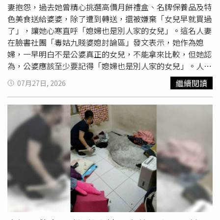
全前三個月會比較辛苦」、「終於來了，有點感人，恭喜
妻抱怨，過去她曾精心挑選高價月餅禮盒、名牌保養品及特
妳，辛苦了」、「大大的恭喜」。
色美食送給婆婆，除了遭到轉送，還被嫌棄「女兒早就買過
了」，讓她心寒直呼「媳婦也是別人家的女兒」。這名人妻
在臉書社團「毒姑九賤婆媳討論區」發文表示，她作為媳
婦，一早明白不是公婆真正的女兒，不能拿來比較，但她認
為，公婆應該至少要記得「媳婦也是別人家的女兒」。人妻
分享，她曾精挑細選了一盒價格不菲的酒店中秋月餅首飾禮
繼續閱讀
07月27日, 2026
盒，滿心歡喜送上給公婆，後來卻看到它被隨意擱在廚房櫃
子裡，而月餅還轉送給了別人；她曾買過名牌保養品給婆
婆，對方卻淡淡地回應「這個品牌我女兒朋友以前送過，她
說不好用，所以送人了。」人妻提到，她過去也買了特色美
食給婆婆，對方卻表示「這些我女兒早就買過了，吃到厭
了」，而這也讓她不禁反思，「真正讓人失望的，不是禮物
貴不貴，而是那份用心，從來沒有被珍惜。」人妻也感嘆，
「不是不孝，不是不再送禮了，而是學會把心意，留給會珍
惜的人。」貼文曝光後，不少網友紛紛在底下留言，「送婆
婆只會被嫌棄而已」、「只能說外人永遠都是外人」、「我
寧可對動物好」、「根本就不用送，把錢省下來買自己喜歡
的東西」、「我也是直接被退回，後來不給了」、「我們一