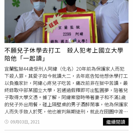
題，屆時會更加清楚，只是小朋友們真的是辛苦了！」
人文社會類考生考第2天。明年考試分發同時採計分科測驗
及學測成績，是全新的模式，無前例可循。王文俊表示，明
年招生制度變化大，尤其分科測驗從百分制改為60級分制，
可能造成考生選填志願時無所適從。明年考試分發時，大考
中心和分發會一起合作，將108學年至110學年等3年指考成
績統計資料，從百分制轉換成60級分制後公布，讓考生選填
志願時有所依據。為何分科測驗不考國文、英文及數學乙？
不願兒子休學去打工 殺人犯考上國立大學
郭佳音說，根據課綱，分科測驗考部定必修科目及部定加深
陪他「一起讀」
加廣選修科目，以國文科來說，加深加廣共8學分，但考生
只要修4學分就可達畢業門檻，而加深加廣的「各類文學選
宜蘭監獄44歲受刑人阿緯（化名）20年前為保護家人而犯
讀」（2學分）及「專題閱讀與研究」（2學分），各高中教
下殺人罪，其愛子如今就讀大二，去年底告知他想休學打工
的都不一樣，沒辦法統一命題。同樣的，高中英文科加深加
以負擔家計，阿緯心疼兒子吃苦，痛改前非在獄中苦讀，最
廣科目包含第二外國語（6學分），但有人修西班牙語、有
終錄取中部某國立大學，若通過假釋即可出監圓夢，陪著兒
人修日語，因此分科測驗無法考。至於數學乙，之前招聯會
子取得大學文憑。據了解，阿緯案發時帶著妻子和不滿1歲
主張在未來的分科測驗中納進來，但教育部還在評估，尚未
的兒子外出用餐，碰上隔壁桌的男子酒醉鬧事，他為保護家
定案。
人而失手致人於死，他也被判無期徒刑，就此在囹圄中渡過
20年，而阿緯兒子去年底探監時告知他想休學打工以分攤家
繼續閱讀
09月03日, 2021
計，讓阿緯甚感愧疚。阿緯痛定思痛，希望能用行動彌補妻
小，決定報考大學陪伴孩子取得文憑，獄方也因而安排教誨