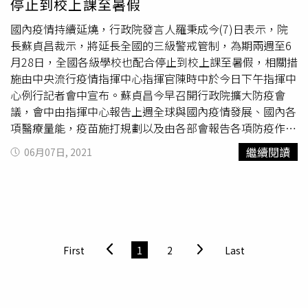
停止到校上課至暑假
國內疫情持續延燒，行政院發言人羅秉成今(7)日表示，院
長蘇貞昌裁示，將延長全國的三級警戒管制，為期兩週至6
月28日，全國各級學校也配合停止到校上課至暑假，相關措
施由中央流行疫情指揮中心指揮官陳時中於今日下午指揮中
心例行記者會中宣布。蘇貞昌今早召開行政院擴大防疫會
議，會中由指揮中心報告上週全球與國內疫情發展、國內各
項醫療量能，疫苗施打規劃以及由各部會報告各項防疫作業
執行狀況。針對目前疫情仍未穩定，蘇貞昌在審酌各部會意
繼續閱讀
06月07日, 2021
見後，凝聚共識並做出裁示：延長全國的三級警戒管制，為
期兩週至6月28日，全國各級學校也配合停止到校上課至暑
假，相關措施由陳時中於今日下午指揮中心例行記者會中宣
布。蘇貞昌表示，因應三級管制，請教育部做好
大學指考
的
相關防疫規劃，包括試務人員的疫苗接種、試場的分流等政
策，也要配合指揮中心並妥為對外説明。蘇貞昌表示，來自
First
1
2
Last
日本捐贈的124萬劑AZ疫苗，本週完成檢驗封緘後就能開始
配撥施打，基於降低重症機率，這次保留很大部分優先提供
給75歲以上長者、養護機構和洗腎患者等，由於大部分都已