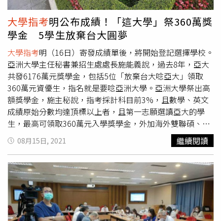
大的二類組學系，至少331分；進中央、中興、中山及中正
等大學的二類組學系，至少304分。樂學網則分析，頂尖大
大學指考
明公布成績！「這大學」祭360萬獎
學選才大搬風，自然組和社會組界線變模糊不再選邊站，如
學金 5學生放棄台大圓夢
台大公衛採分組招生，首度增加社會組學生；政大金融學系
則增設自然組，是否會影響科系錄取分數排名也值得關注。
大學指考
明（16日）寄發成績單後，將開始登記選擇學校。
亞洲大學主任秘書兼招生處處長施能義說，過去8年，亞大
共發6176萬元獎學金，包括5位「放棄台大唸亞大」領取
360萬元資優生，指名就是要唸亞洲大學。亞洲大學祭出高
額獎學金，施主秘說，指考採計科目前3%，且數學、英文
成績原始分數均達頂標以上者，且第一志願選讀亞大的學
生，最高可領取360萬元入學獎學金，外加海外雙聯碩、博
士助學金最高120萬元，合計可領480萬元獎學金。至今已
繼續閱讀
08月15日, 2021
有5位領取360萬元，3位領取160萬元獎學金；領8萬到120
萬元獎學金的同學超過百位，不少同學原先都可唸頂尖國立
大學，但他們選擇亞大，運用獎學金圓夢。（圖／亞洲大學
提供）來自台北市的高同學，去年指考時，可進台清交等第
一志願，卻選擇亞大生物資訊與醫學工程學系，領取360萬
元獎學金。他說，很高興能到有潛力的國際化綜合大學的亞
大就讀；在亞大唸了一年，沈浸在美麗校園中，將會利用這