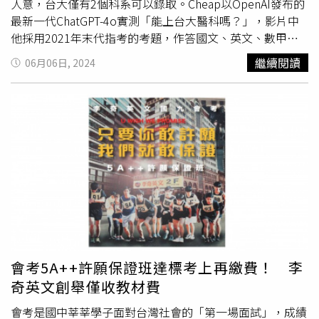
人意，台大僅有2個科系可以錄取。Cheap以OpenAI發布的
最新一代ChatGPT-4o實測「能上台大醫科嗎？」，影片中
他採用2021年末代指考的考題，作答國文、英文、數甲、
數乙、歷史、地理、公民、物理、化學以及生物等共10項科
繼續閱讀
06月06日, 2024
目。最終考試結果出爐，ChatGPT-4oy在10門科目中只有3
門拿到頂標，其中國文71.8分前標，英文100分頂標，數甲
只有38分，剛好均標，至於比較簡單的數乙45.2分則是後
標。另外，歷史94分頂標，地理70分均標，公民74分頂
標，物理54分均標，化學67分均標，生物75分前標，結果
發現ChatGPT在文科方面表現優異，數理方面則相對較弱。
接著Cheap再與2021年台大各科系的最低錄取分數對比，發
現如果鎖定台大，那麼ChatGPT最終只能考上台大人類學系
以及園藝暨景觀學系，較熱門的醫學、電機、法律等則無法
錄取；不過另一方面，在清大、交大、成大等頂尖院校，依
然可以考上不少文組相關科系。這支影片在網路上引發熱
議，不少人指出Cheap在使用ChatGPT-4o應考的方式上可
會考5A++許願保證班達標考上再繳費！ 李
能出了問題，由於ChatGPT的主要語言是英文，透過輸入中
奇英文創舉僅收教材費
文題目讓它做答顯然會提高誤謬。此外，如果提供一個大提
卻要求它用人類應考的「簡答」方式作答，會造成ChatGPT
會考是國中莘莘學子面對台灣社會的「第一場面試」，成績