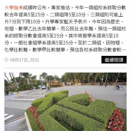
填志願。大學招聯會近期將召開會員大會，完成相關程序
後，60級分制將於111學年度分科測驗、分發入學簡章定案
大學指考
成績昨公布，專家推估，今年一類組校系錄取分數
前公布。
較去年提高5至25分、二類組降5至10分、三類組則可能上
升7分到下降10分。升學專家藍天予表示，今年因為歷史、
地理、數學乙比去年簡單，而公民比去年難，預估一類組校
系的錄取分數會提高5至25分。其中商管學系提高5至10
分，一般社會組學系提高5至25分。至於二類組，因物理、
化學比較難，數學甲比較簡單，預估各校系錄取分數會較去
年降5至10分。藍天予預估，今年台大電機系錄取分數約
繼續閱讀
08月17日, 2021
416分，比去年的421.3分降5.3分。藍天予說，三類組校系
錄取分數比較特別，因為理、化偏難，錄取分數應該要降
低；但許多系的招生名額增加很多，所以錄取分數會下降。
預估三類組校系的錄取分數，會比去年多7分到少10分。他
表示，今年台大醫學系自費、陽明醫學系自費的錄取分數約
為449分、440分，比去年高6.75分、4.05分；但像中國醫
大醫學系、慈濟醫學系自費，因為招生名額增加，所以今年
錄取分數分數會下降。他推測，今年要進各大學醫學系自費
至少要412分、公費要410分。藍天予預估，今年要進台大
一類組至少要411分、二類組要362分、進清大、交大、成