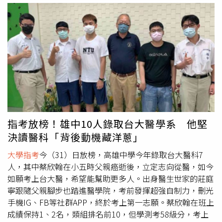
師授課，阿緯則在今年參加
大學指考
，在森嚴戒護下進入考
場，最終順利以高分進入中部某國立大學。喜訊傳回後讓獄
方和其他受刑人也與有榮焉，阿緯也成為第一個在監獄苦讀
考上大學的重罪犯，他目前已陳報假釋，但短期內無法出
獄，現已向錄取學校辦理休學，將待假釋獲准後再回校報
到，更以自身經歷勉勵兒子別輕言放棄，希望陪著孩子一起
圓夢。
指考放榜！雄中10人錄取台大醫學系 他堅
決讀醫科「背後動機藏洋蔥」
大學指考
今（31）日放榜，高雄中學今年錄取台大醫科7
人，其中蔡欣翰在小五時父親癌逝後，立定志向從醫，如今
如願考上台大醫，希望能幫助更多人。出身醫生世家的莊庭
寧跟隨父親腳步也踏進醫學院，考前發揮超強自制力，刪光
手機IG、FB等社群APP，終於考上第一志願。蔡欣翰在班上
成績保持1、2名，類組排名前10，但學測考58級分，考上