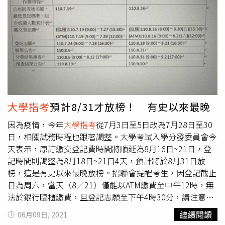
象。（圖／指揮中心提供）其中包含，住宿型長趙機構住民
及其照顧者、居家飾和社區事長趙機構及身障服務照服員及
服務對象、其他機構（含矯正機關工作人員）及洗腎患者。
第7類人員也幫含未執行防疫相關任務的警察、運輸及倉儲
業者、高中職以下學校教職員工與校內工作人員、幼兒園托
育人員及托育機構專業人員，不過都需經過指揮中心同意。
陳時中表示，相關的接種模型都已有討論到，75歲以上已經
內含在80歲以上，列入名單，根據造冊通知，會儘速打，再
來個年齡層會慢慢開放，台灣會把高接觸風險者，醫療慢慢
大學指考
預計8/31才放榜！ 有史以來最晚
列在前面。另外可施打對象還有關鍵設施及產業國防必要人
因為疫情，今年
大學指考
從7月3日至5日改為7月28日至30
員，這類對象是為了維持社會運作，還有部分打完第一劑到
日，相關試務時程也跟著調整。大學考試入學分發委員會今
12週需接種第二劑人員，另也會提供
大學指考
工作人員約3
天表示，原訂繳交登記費時間將順延為8月16日~21日，登
千人，維持考場安全。目前台灣已經取得3批AZ疫苗，分別
記時間則調整為8月18日~21日4天，預計將於8月31日放
為1批直購，2批COVAX分配，已經快要接種完畢。至於4日
榜，這是有史以來最晚放榜。招聯會提醒考生，因登記截止
接獲日本捐贈124萬劑AZ疫苗，正在進行檢驗封緘，估計11
日為周六，當天（8／21）僅能以ATM繳費至中午12時，無
日完成，陳時中宣布可於15日開打。
法於銀行臨櫃繳費，且登記志願至下午4時30分，請注意時
間並提早進行登記，登記期間考分會將維持電話服務，遇任
繼續閱讀
06月09日, 2021
何問題請務必來電洽詢，考分會專線：（06）-2362755。