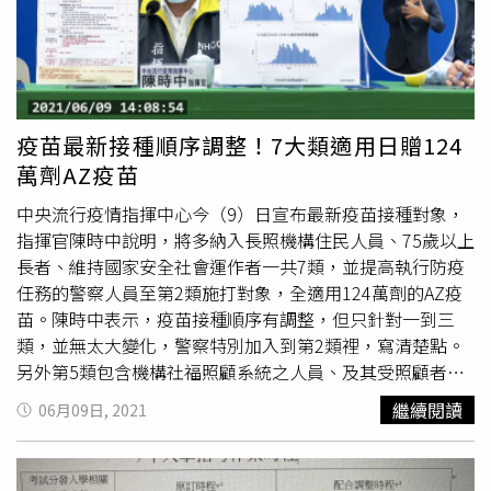
起熱議，不過該篇文目前已刪除。
疫苗最新接種順序調整！7大類適用日贈124
萬劑AZ疫苗
中央流行疫情指揮中心今（9）日宣布最新疫苗接種對象，
指揮官陳時中說明，將多納入長照機構住民人員、75歲以上
長者、維持國家安全社會運作者一共7類，並提高執行防疫
任務的警察人員至第2類施打對象，全適用124萬劑的AZ疫
苗。陳時中表示，疫苗接種順序有調整，但只針對一到三
類，並無太大變化，警察特別加入到第2類裡，寫清楚點。
另外第5類包含機構社福照顧系統之人員、及其受照顧者，
及洗腎患者、第6類是「感染後容易產生嚴重併發症或導致
繼續閱讀
06月09日, 2021
死亡」，就是75歲以上長者，都列在此次124萬劑AZ疫苗要
接種的目標群裡，累計人數高達267.5萬人。COVID-19疫苗
接種對象。（圖／指揮中心提供）COVID-19疫苗接種對