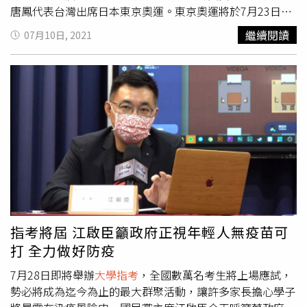
唐鳳代表台灣出席日本東京奧運。東京奧運將於7月23日開
幕，先前傳出，因潘文忠另有要公，將由在日本具有知名度
繼續閱讀
07月10日, 2021
的唐鳳代表出席東京奧運，但行政院不願證實，僅表示若有
定案會向外界說明。日本朝日新聞昨報導，台灣已經確定派
唐鳳出席東京奧運開幕式，中華奧會已向相關機構提出發證
申請，目前正進行相關手續。對此，羅秉成說，由於7月下
旬有
大學指考
、全國教師檢定考試及全國教師甄選等多項全
國性考試，且尚有防疫及紓困業務需繼續辦理，潘文忠在此
段期間之公務頗為繁重，不克分身代表我國政府出席東京奧
運，經親自徵詢唐鳳首肯後，再向行政院蘇貞昌院長建議並
獲同意，決定由唐鳳代表台灣出席日本東京奧運。羅秉成表
示，唐鳯在數位政策、開放政府及社會創新等專業領域表現
卓越，廣獲國內及國際肯定，是代表我國政府出席東京奧運
的最佳人選。
指考將屆 江啟臣籲政府正視年輕人無疫苗可
打 全力做好防疫
7月28日即將舉辦
大學指考
，全國數萬名考生將上場應試，
勢必將成為迄今為止的最大群聚活動，讓許多家長擔心學子