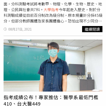
庭寧說，自己非醫學系不讀，主要是從小相當崇拜爸爸，認
面，分科測驗考試將考數甲、物理、化學、生物、歷史、地
為當醫生不管開刀、問診等專業，都讓家屬感到安心，成功
理、公民與社會共7科。
大學指考
今年起走入歷史，對於分
考取台大醫科後，全家將等疫情再趨緩後，一起吃大餐慶
科測驗成績從目前百分制改為級分制，原本規畫計分採45級
祝，而未來要走哪一醫學科別，他說還沒有想好，先把書讀
分，但部分教師團體及家長團體擔心，恐怕出現不少同分增
好最重要。今年雄中應屆畢業生升學成績大放異彩，錄取國
額情況，請大學招聯會研議改採60級分或75級分，並增加
繼續閱讀
08月27日, 2021
內名校名系的人數創下新紀錄，錄取台大109人、清大55
「採計科目原始分數加權後總分和」，面臨在同級分時，能
人、交大35人、成大143人、政大24人等5校共計366人。
有最後一個比序項目。大學招聯會執行祕書王文俊表示，分
其中，錄取台大醫學系人數10人，3人為申請入學、7人指
發入學管道只以各校系採計的分科測驗成績為單一標準，沒
考上榜。
有後續的甄試。王文俊並指出，為避免醫牙、師培與公費生
等人力管控系組發生同分而無法增額的情況，大學招聯會與
大學考試入學分發委員會討論，並與教育部一同舉辦多場公
聽會，取得各方同意，依107到109學年度考生填寫的志願
序，將成績轉換為45、60、75三種級分來模擬分發，最後
確認60級分降低同分增額情況更有效，因此常委會決議，明
年起的分科測驗將改採為60級分制。大學招聯會提到，未來
也將提供108至110學年度考試分發入學管道成績，並改以
60級分制換算後，各採計科目組合的各級分人數比例、各校
指考成績公布！專家推估：醫學系最低門檻
系的最低錄取級分數等資料，協助高中端更有效輔導學生選
410、台大醫449