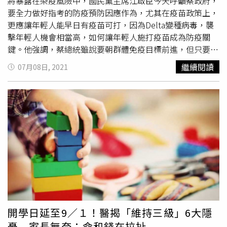
將暴露在染疫風險中，國民黨主席江啟臣今天呼籲蔡政府，
要全力做好指考的防疫預防因應作為，尤其在疫苗政策上，
更應讓年輕人能早日有疫苗可打，因為Delta變種病毒，襲
擊年輕人機會相當高，如何讓年輕人施打疫苗成為防疫關
鍵。他強調，蔡總統雖說要朝群體免疫目標前進，但只要青
少年還打不到疫苗，台灣要群體免疫的這天就不會來到。面
繼續閱讀
07月08日, 2021
對疫苗不足的議題， 江啟臣再度質疑，立院編列給中央政
府那麼多購買疫苗的經費究竟花到哪裡去了？他要求，執政
者與指揮中心應該公開透明告訴大家，是否已經規劃購買青
少年可以打的疫苗？因為疫苗施打若沒有規劃到青少年，群
體免疫目標根本達不到，蔡總統說的群體免疫也是講假的！
江啟臣要求，蔡政府應該為數百萬青年與青少年採購足夠、
安全，經過世界衛生組織認可的國際疫苗。他並強調，「萬
事莫如疫苗急」，蔡政府今天不採購進口疫苗，明天一定會
後悔，為了下一代，購買足夠、符合國際認證的疫苗，既是
政府的責任也是義務。江啟臣並指出，因為疫情，台灣年輕
人在紓困上也飽受困擾，最新失業率高達4.11％，創下七年
來新高，隨著畢業季到來與疫情嚴峻，預期失業率仍會升
開學日延至9／１！醫揭「維持三級」6大隱
高，但目前政府紓困亂象叢生，與疫苗遭遇相同困境，紓困
憂 家長無奈：命和錢在拉扯