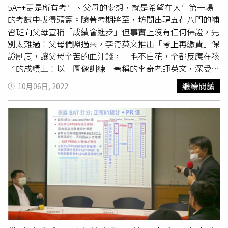
的思考鍊（chain of thought）錯亂，造成回答的關聯性變
5A++更是所有考生、父母的夢想，就是希望在人生第一場
弱。反之，如果把問題一步一步拆開再提問，即使同時間人
的考試中拔得頭籌。隨著考期將至，坊間出現五花八門的補
類難以應付的大量題目，它也能在極短的時間內給出精準的
習班向父母宣稱「成績會進步」但事實上沒有任何保證，先
答案。
別太難過！父母們照過來，李奇英文推出「考上再繳費」保
證制度，讓父母辛苦的血汗錢，一毛不白花，全都反應在孩
子的成績上！以「圖像訓練」著稱的李奇老師英文，深受學
生愛戴，近日再推出5A++許願保證班成為業界創舉。（圖
繼續閱讀
10月06日, 2022
／李奇英文提供）強調「圖像訓練」的李奇英文，名師李奇
上課始終熱情洋溢，永遠一件花襯衫，有學生形容他像電影
《星際寶貝》中的史迪奇，有著台大理學士，同時擁有比較
文學、媒體研究雙碩士背景及博士班候選人的顯赫學歷，李
奇曾任中國郵報特約主編，批閱過多次
大學指考
及全民英檢
作文，集傳播、美學、哲學與科學於一身的跨界名師。如今
李奇再度開辦口碑盛讚、由他重新定義的「保證班」制度，
創下業界僅收教材費、達標考上再還願的創舉！還有「不設
定任何條款限制」當其他補習班還在扯落榜、失望、退費
時…你的孩子卻已是信心滿滿考上5A++理想志願！這筆補
習費任誰都心甘情願，從此踏上好學校康莊大道的考生家長
們，以「根本是還願等級」機會只留給有遇見的人，許您與