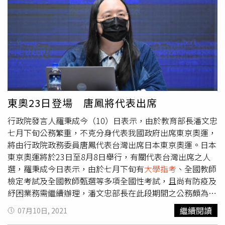
報47件違規案件，包括物理6位、化學7位、數乙6位、數甲
4位、英文1位、數甲6位、歷史5位、地理12位。周兆民進
一步指出，像是有考生在數甲答案卷畫出類似蝙蝠俠的圖
案，也有考生在物理考卷畫小熊圖案，還有人在生物考卷畫
圖，還寫出「I hate指考、by：某高職生」，以上均涉及違
規，扣該節答案卷成績2分。周兆民提到，有4件考生在應試
時喝水被扣2分， 另外還有考生在考公民與社會科時，未經
監試人員同意，突然衝出教室，監試人員也隨即衝出教室，
並在廁所門口等待考生，但考生之後並未說明為何這麼做，
東奧23日登場 唐鳳將代表出席
便回到考場繼續考試，遭扣該科2分。周兆民也說，還有考
行政院發言人羅秉成今（10）日表示，由於教育部長潘文忠
生在數乙考試時，疑似呼吸道過敏，撕毀局部答題卷來擦拭
七月下旬公務繁重，不克分身代表我國政府出席東京奧運，
手指。另則有考生將答案抄寫在大腿上，被監試人員發現
將由行政院政務委員唐鳳代表台灣出席日本東京奧運。日本
後，帶去試務辦公室拍照，並要求抹去後才讓考生離場，兩
東京奧運將於23日至8月8日舉行，有關代表台灣出席之人
種情況都遭該科扣減2分。也有考生在便條紙謄寫答案，並
選，羅秉成今日表示，由於七月下旬有
大學指考
、全國教師
攜帶違禁品入座，遭扣減5分。
檢定考試及全國教師甄選等多項全國性考試，且尚有防疫及
紓困業務需繼續辦理，潘文忠部長在此段期間之公務頗為繁
重，不克分身代表我國政府出席東京奧運。羅秉成指出，唐
繼續閱讀
07月10日, 2021
鳳首肯後，再向行政院蘇貞昌院長建議並獲同意，決定由唐