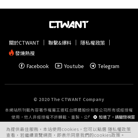
經有個人資料，也請衛福部提供指引規定給地方政府造冊，
以利接種作業。針對這次苗栗有電子廠移工發生幾起群聚感
染，蘇貞昌表示，防疫管理上應該嚴格要求，除了協助各縣
市的篩檢作業之外，移工居住環境的管理、移工的健康監
測、利用LINE@群組以及翻譯人員幫忙確診或隔離移工的
關懷和照顧等，都請勞動部和內政部務必配合做好。蘇貞昌
關於CTWANT
聯繫&爆料
隱私權政策
強調，過去一年多，感謝各部會的通力合作，讓台灣的疫情
能守住一年多，成為世界上少數能正常生活還保有高度經濟
發燒熱搜
成長國家。現在變種病毒更加強悍，本土疫情升溫，各部會
Facebook
Youtube
Telegram
應該負起責任，當指揮中心的後盾，主動幫忙解決問題。
© 2020 The CTWANT Company
本網站所刊載內容著作權屬王道旺台媒體股份有限公司所有或經授權
使用，他人非經授權不許轉載、重製、公開播送或公開傳輸。
知道了，請關閉視窗
為提供最佳服務，本站使用cookies，您可以點選
隱私權政策
查看，若繼續瀏覽網頁，即表示同意我們的cookies政策。