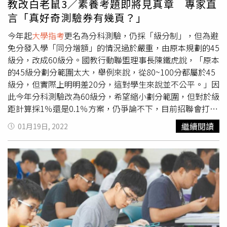
教改白老鼠3／素養考題即將見真章 專家直
孩子雙贏的未來。只要填下李奇英文的許願保證書，讓孩子
言「真好奇測驗券有幾頁？」
成績「有感」提昇，使得父母血汗錢一毛不白花。（圖／李
奇英文提供）許多家長以為智力的差異主要來自遺傳，事實
今年起
大學指考
更名為分科測驗，仍採「級分制」，但為避
上有更多的證據說明，智力主要是由環境決定，教育對我們
免分發入學「同分增額」的情況過於嚴重，由原本規劃的45
腦力的影響比基因大。而李奇英文「會考5A++許願保證
級分，改成60級分。國教行動聯盟理事長陳鐵虎說，「原本
班」直接打破這無稽窠臼，用滿滿考取第一志願好評牆、實
的45級分劃分範圍太大，舉例來說，從80~100分都屬於45
證「考取夢想第一志願」絕對是可以被培養的後天能力！驚
級分，但實際上明明差20分，這對學生來說並不公平。」因
人高錄取率、又「保證先考取、再付費」家長們還等什麼？
此今年分科測驗改為60級分，希望縮小劃分範圍，但對於級
再等，就要錯過孩子美好未來。
距計算採1％還是0.1％方案，仍爭論不下，目前招聯會打算
朝前0.1％的考生平均成績作為基準展開討論，最慢今年3月
繼續閱讀
01月19日, 2022
定案。陳鐵虎認為0.1%方案較有鑑別度，「舉例來說，若
採1%，從73.75~100分都屬於60級分；0.1%則為88.5~100
分，相對來說範圍較小，比較公平。」陳鐵虎坦言，其實算
得這麼辛苦，都不如原本的百分制公平，多一分、少一分都
相當清楚，大多數家長也都希望回歸百分制。陳鐵男說，由
於學測只考高一、高二範圍，再加上學校擔心少子化，也都
在學測時積極搶學生，因此造成分科測驗被壓縮到僅剩3成
的名額，國教行動聯盟一直與教育部溝通，希望不要再減少