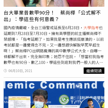
6. 如果有在陪孩子上線上課程的，您應該可以發現，有的孩
子根本不出現，或者是掉隊了.......。差距在拉大。楊為傑表
台大畢業昔數甲90分！ 蔡尚樺「公式解不
示，「這些聲音，不是主流聲音。但這些卻是很多小老百姓
出」：學這些有何意義？
的心聲。我當然期望疫情會越來越趨緩，但是萬一兩個禮拜
後，「繼續三級」。我們的社會，有沒有方案，去幫助這些
國內疫情嚴峻，全台三級警戒延長至6月28日，
大學指考
也
家庭，這些孩子？或者是，我們全部人一起承受部分風險，
延期到7月28日至7月30日。擁有高學歷的前主播蔡尚樺不
幫助這些家庭？」他直言，「能在家工作的，幾乎都是優勢
禁感嘆，「指考延期了，如果我是考生應該挺崩潰的，以前
群體，並不是社會的多數。分享一些來自基層的聲音，希望
考試都是一邊覺得念不完，又一邊想趕快解脫早死早超生
大家可以聽見～～～一起想想，怎麼走會比較好。不會有完
啊！」蔡尚樺PO出網路瘋傳的高中數學公式大全，自曝一
美的方案，任何方案都有其代價。重點是：我們要什麼？」
條都解不出來，完全無印象；她忍不住說，「想當初我指考
貼文引發共鳴，不少家長紛紛無奈留言「我寧可小孩正常上
數甲也有90分、數乙100，學這些到底對我們一般人的人生
學，他們也要學習適應在疫情下的生活，不是靠著大人們的
有什麼意義？從學校畢業後8成以上職業都用不到啊！而且
繼續閱讀
06月10日, 2021
保護，他們也要去學習面對未來該有的生活方式」、「幼稚
就算以前學過，現在也忘的一乾二淨，還是其實是我特別
園的小孩真的很難線上」、「命和錢在拉扯」「並不是什麼
廢？」除此之外，蔡尚樺也透露，以前高中對讀書怨念很
產業都能在家工作＋顧小孩，真的很擔心一直維持現狀無止
深，「那時候都嗆聲說一指考完就要把書燒掉，結果現在還
境」、「謝謝您講出家長的心聲」。（圖／翻攝自白袍旅
在我家儲藏室，我媽捨不得丟。」有感於
大學指考
延後，蔡
人-兒科楊為傑醫師臉書）
尚樺說，「如果我是考生應該挺崩潰的，以前考試都是一邊
覺得念不完，又一邊想趕快解脫早死早超生啊！」一席話引