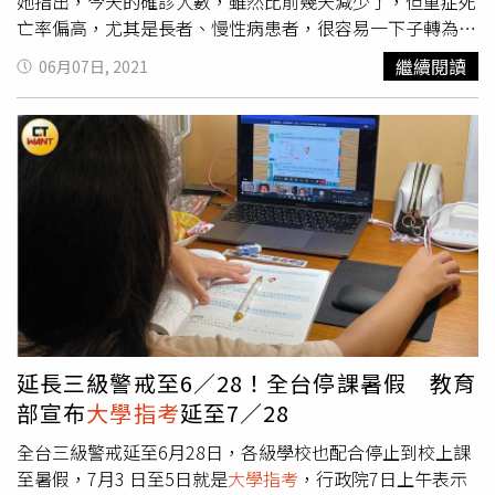
她指出，今天的確診人數，雖然比前幾天減少了，但重症死
亡率偏高，尤其是長者、慢性病患者，很容易一下子轉為急
症，造成難以挽回的遺憾。蔡英文說，今天行政院已經宣
繼續閱讀
06月07日, 2021
布，「強化三級警戒」延長到6月28號，
大學指考
則延期到
7月底辦理，造成的不便，還是要拜託大家多多擔待。蔡英
文表示，現在為了減少群聚，政府已經實施傳統市場分流採
買，身分證字號最後一碼是單數的，週三、週五、週日採
購；最後一碼是偶數的，週二、週四、週六採購。她強調，
有效分流，才能夠降低市場的染疫跟傳播的風險，要再一次
地請各位縣市首長，都能夠配合中央的政策，一起為防疫來
努力。另外，蔡英文也說，最近大家都在討論端午節要不要
回家，到昨天，高鐵、台鐵，和國道客運，在端午節期間賣
出了將近10萬張票，經過很多人的呼籲，雖然有減少，但是
還有8.5萬張票。她呼籲，端午節雖然是家人團聚的大節
日，但是今年因為疫情的關係，要拜託大家，「愛家鄉就留
延長三級警戒至6／28！全台停課暑假 教育
在原地、愛家人也請不要移動」。蔡英文表示，端午節明年
部宣布
大學指考
延至7／28
還有，如果因為跨區移動而造成疫情大爆發，家鄉和家人都
會陷入險境。因此，「留在原地，不要移動」，就是她今年
全台三級警戒延至6月28日，各級學校也配合停止到校上課
端午節，對國人同胞最重要的請託。
至暑假，7月3 日至5日就是
大學指考
，行政院7日上午表示