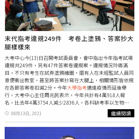
筆獎學金追逐自己的夢想。今年
大學指考
適逢疫情而延後舉
行，大考中心主任周兆民表示，今年共計有4萬918人報
名，比去年4萬3754人減少2836人，各科缺考率以生物
10.43％最高。至於試場違規則有249件，較去年200件增加
49件，其中沒有攜帶有效證件有104件、占41.77％，屬所
末代指考違規249件 考卷上塗鴉、答案抄大
有違規案件中最多，比去年增加6件。
腿樣樣來
大考中心今(13)日召開考試委員會，會中指出今年指考試場
違規共249件，另有47件答案卷違規案。違規情況玲瑯滿
目，不只有考生在試券塗鴉繪圖，還有人在未經監試人員同
意便衝出教室，甚至將答案抄寫在大腿上，相關情形皆依規
在各節答案卷扣減2分。今年
大學指考
適逢疫情而延後舉
行，大考中心主任周兆民表示，今年共計有4萬918人報
名，比去年4萬3754人減少2836人，各科缺考率以生物
10.43％最高。至於試場違規則有249件，較去年200件增加
繼續閱讀
08月13日, 2021
49件，其中沒有攜帶有效證件有104件、占41.77％，屬所
有違規案件中最多，比去年增加6件。至於違規情況，今年
仍有不少考生在非選擇題答案卷上繪圖，大考中心閱卷組提