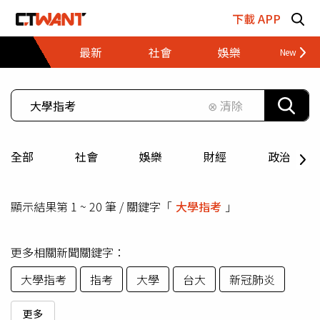
跳至主要內容區塊
下載 APP
最新
社會
娛樂
財經
⊗ 清除
全部
社會
娛樂
財經
政治
顯示結果第 1 ~ 20 筆 / 關鍵字「
大學指考
」
更多相關新聞關鍵字：
大學指考
指考
大學
台大
新冠肺炎
更多