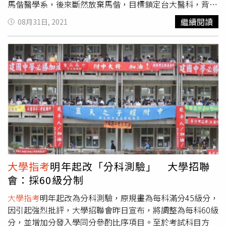
馬偕醫學系，後來斷然放棄馬偕，目標鎖定台大醫科，背後
動機藏有滿滿「洋蔥」。雄中生蔡欣翰在小五時父親癌逝
繼續閱讀
08月31日, 2021
後，立定志向從醫，如今如願考上台大醫，希望能幫助更多
人。（圖／中國時報柯宗緯攝）出身單親家庭的蔡欣翰透
露，父親在自己小五時因肝癌去世，小時候他不太了解發生
什麼事情，只知道父親在醫院待了快1年，原本一度好轉後
來復發，那陣子滿辛苦的，直到父親辭世後，立定志向確定
要往醫科邁進。出身醫生世家的莊庭寧跟隨父親腳步也踏進
醫學院，考前發揮超強自制力，刪光手機IG、FB等社群
APP，終於考上第一志願。（圖／中國時報柯宗緯攝）蔡欣
翰說，醫生是一件滿辛苦的事情，1天可能要花1、20個小
時看病，但相當有意義，可以拯救他人性命，也可以幫助他
的家庭，「不只是救一個人 而是救全家」。而他指考前，
日讀6小時，其餘時間靠休閒娛樂舒壓，會看新聞、動漫，
大學指考
明年起改「分科測驗」 大學招聯
反而很有自制力，不會分心。莊庭寧的爸爸是高醫外科醫生
會：採60級分制
莊捷翰、媽媽也是高醫醫護人員，他指考以465分考取台大
醫科，但其實自認學測考得糟，只考53級分，因此他毅然決
大學指考
明年起改為分科測驗，原規畫為每科滿分45級分，
然刪光手機FB、IG等APP，讓自己心無旁騖，只留下Line可
因引起強烈批評，大學招聯會昨日宣布，將調整為每科60級
以與親友聯繫及討教問題，最後成功考上心中第一志願。莊
分，並增加分發入學同分參酌比序項目。至於考試科目方