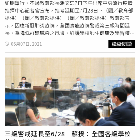
如期舉行，不過教育部長潘文忠7日下午出席中央流行疫情
指揮中心記者會宣布，指考延期至7月28日。（圖／教育部
提供）（圖／教育部提供）（圖／教育部提供）教育部表
示，因應新冠肺炎疫情，全國實施疫情警戒第三級時間延
長，為降低群聚感染之風險，維護學校師生健康及學習權
益，教育部考量學期完整性，7日宣布，全國各級學校及公
繼續閱讀
06月07日, 2021
私立幼兒園109學年度第2學期停止到校上課之期間，延長
至110年7月2日止 (高中以下學校休業式)，學生改採居家線
上學習；兒童課後照顧服務中心、補習班等各類教育機構亦
請所有學生停止前往，留在家中學習；學校實施線上教學方
式、教職員工出勤管理及教師授課形式、家長服務措施，依
照先前已實施方式辦理。（圖／教育部提供）（圖／教育部
提供）另外，110學年度大學指定科目考試將延期至7月28
日至7月30日辦理，原訂111學科能力測驗試辦考試（適用
於108課綱）則取消，改由大考中心另提供紙本練習卷。為
了確保考生和試務人員健康安全，指定科目考試將以調降每
間試場人數至20人、確保考生間距達1.5公尺以上、試務人
員優先施打疫苗等，採最高防疫規格。
三級警戒延長至6/28 蘇揆：全國各級學校