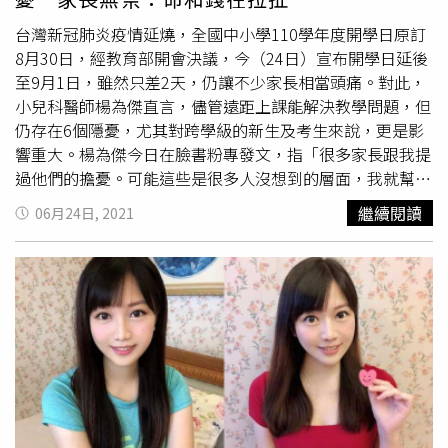
的覆蓋率同樣不足，年輕人紓困需求都被忽略。他呼籲執政
黨要重視年輕人的困境，在經費編列上能讓年輕世代有疫苗
台灣新冠肺炎疫情延燒，全國中小學110學年度開學日原訂
可施打，並真正得到紓困。江啟臣今天出席青年部「超前部
8月30日，經教育部開會決議，今（24日）宣布開學日延後
暑、青年作伙」記者會，他宣布，為了在疫情下繼續完成原
至9月1日，雖然只差2天，仍讓不少家長相當頭痛。對此，
本的青年任務，國民黨勇於創新，將七場暑期青年活動營隊
小兒科醫師楊為傑直言，儘管遠距上課能解決教學問題，但
改採全線上方式進行，透過科技突破疫情限制，讓國民黨與
仍存在6個隱憂，尤其對跨學級的新生及考生來說，更是影
青年朋友的溝通能持續有效進行。
響重大。楊為傑今日在臉書粉專發文，指「很多家長跟我提
過他們的擔憂。可能這些是很多人沒想到的層面，我就幫家
長們反應吧！」如果學校遲遲不開學或持續三級，可能面臨
繼續閱讀
06月24日, 2021
的6大問題如下：1. 升小一／國一／高一／大一的孩子，何
去何從？面對完全不熟悉的環境？老師？同學？遊戲規則？
生存方式？換一個環境，完全不認識的人，就要線上課程？
問題一定很多。2. 成績評估？學習歷程？這些攸關升學的方
式，怎麼評估？3.
大學指考
。還有一群高三或重考的孩子，
要決定今年大學念哪裡。如果指考沒有如期舉行，那他們要
去哪裡呢？四萬多人，四萬多個家庭。4. 幼兒園，有的已經
撐不下去倒閉了。大家最在乎的托育環境，恐怕會越來越
糟。5. 小本經營的生意。經營困難。很多沒有特殊技能的
人，其實是拿日薪的。有做才有。店面沒生意他就沒收入。