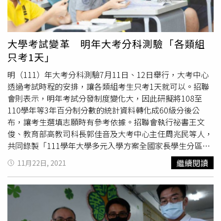
分科測驗的名額，因為這對目標鎖定在頂大的孩子、或是家
境不佳的孩子，都是第二次翻身的機會。「對於頂尖的孩
子，如果學測考得不理想，或許分科測驗還有一搏的機會；
而對於中上程度、但家中經濟不寬裕的孩子，學測可能申請
大學考試變革 明年大考分科測驗「各類組
到私立學校，若能在分科測驗考上國立大學，就能省下大筆
只考1天」
學費。」108課綱特有的素養題型，也將在學測首次曝光，
外界都拭目以待。（圖／報系資料庫）另外，由於新課綱著
明（111）年大考分科測驗7月11日、12日舉行，大考中心
重所謂的「素養」，考題過去從未在大考登場過，因此完全
透過考試時程的安排，讓各類組考生只考1天就可以。招聯
沒有考古題可參考，所以也讓許多家長、學生十分忐忑不
會則表示，明年考試分發制度變化大，因此研擬將108至
安。陳鐵虎說，「我們也很期待到底會出怎麼樣的題目，大
110學年等3年百分制分數的統計資料轉化成60級分後公
家普遍都認為每個問題會非常長，尤其國文還有作文，真不
布，讓考生選填志願時有參考依據。招聯會執行祕書王文
知道考卷會有幾頁？」陳鐵虎說，從12年國教到如今的108
俊、教育部高教司科長郭佳音及大考中心主任周兆民等人，
課綱，已經過大約10年左右的時間，許多家長最大的期盼就
共同錄製「111學年大學多元入學方案全國家長學生分區說
是「不要常常改來改去」，否則家長、孩子們都無所適從。
明會」影片放上Youtube頻道，向各界說明明年起實施的新
繼續閱讀
11月22日, 2021
陳鐵虎也詢問過高三的孩子，他們則無奈地回答「反正都是
大學考招制度。過去
大學指考
3天考10科，明年改為分科測
你們大人在做決定，我們照做就是了。」全國家長會長聯盟
驗後，調整為2天考7科，第1天考物理、化學、數甲及生物
監事王瀚陽認為，教改需要循序漸進，但往往牽涉到政治等
等4科，第2天考歷史、地理及公民等3科。原本指考科目國
因素後，就變得急就章，因此容易衍生出許多爭議，這次學
文、英文及數學乙等3科，在分科測驗中不考。大考中心主
測是108課綱實行3年以來的首次檢視，「到底有哪些問
任周兆民表示，明年分科測驗，理工醫農類考生考第1天、