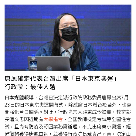
鳳政委代表臺灣出席日本東京奧運。羅秉成表示，唐鳯政委
在數位政策、開放政府及社會創新等專業領域表現卓越，廣
獲國內及國際肯定，是代表我國政府出席東京奧運的最佳人
選。
唐鳳確定代表台灣出席「日本東京奧運」
行政院：最佳人選
日本媒體報導，台灣已決定派行政院政務委員唐鳳出席7月
23日的日本東京奧運開幕式，除感謝日本贈台疫苗外，也意
圖強化台日關係。對此，行政院言人羅秉成今證實，教育部
長潘文忠因近期有
大學指考
、全國教師檢定考試等全國性考
試，且尚有防疫及紓困業務需辦理，不克出席東京奧運，經
過徵詢獲得唐鳳首肯，並獲得行政院長蘇貞昌同意，決定由