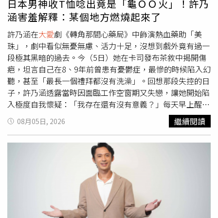
日本男神收T恤唸出竟是「龜ＯＯ火」！許乃
排施打。財務公開透明：雖當時時空極為複雜，但本會的採
生與職涯有了不同思考，坦言不確定體力能否再承受拍戲環
涵害羞解釋：某個地方燃燒起來了
購程序始終嚴謹，並經董事會認可，單價與總額皆控制在當
境的日夜顛倒。林子熙也坦言，老公在電療期間頭髮像灰塵
時公開資訊的合理範圍內，財報亦經KPMG會計師事務所認
一樣不斷飛落，只是去洗個澡，出來頭髮已掉成禿頭，她忍
許乃涵在
大愛
劇《轉角那間心藥局》中飾演熱血藥助「美
證，並經衛福部委托第三方查核通過。三、莫忘足跡：
大愛
下心中的震驚，趕緊安慰老公「你現在心情還好嗎，頭髮對
珠」，劇中看似無憂無慮、活力十足，沒想到戲外竟有過一
無私的全球共疫之道回顧2021年，我們共同走過嚴峻的疫
你應該沒那麼重要」，目前歐陽倫接受這樣貌，也已重新出
段極其黑暗的過去。今（5日）她在卡司發布茶敘中揭開傷
情與疫苗取得困難，讓500萬劑疫苗幫助許多青年與受施打
發接演舞台劇。
疤，坦言自己在8、9年前曾患有憂鬱症，最慘的時候陷入幻
者的健康和平安，特別是台灣的法親家人們在疫情期間上山
聽，甚至「最長一個禮拜都沒有洗澡」。回想那段失控的日
下海、汗水淋漓的付出，協助廠商打包口罩與防疫物資，為
子，許乃涵透露當時因面臨工作空窗期又失戀，讓她開始陷
社區防護與生活安頓，提供了11萬2千多箱「安心生活箱」
入極度自我懷疑：「我存在還有沒有意義？」每天早上醒來
與「健康蔬果箱」，並結合計程車隊配送，幫助許多家庭包
就是無意識大哭，甚至幻聽聽到有人罵她「妳很糟糕、妳真
繼續閱讀
08月05日, 2026
括中低收入戶的溫飽與運輸業者的生計；發起「青年線上伴
的不會演戲」。愛美的她，更自覺不配擁有美好事物，竟把
學趣」，提供筆記型電腦與網路，陪伴2,000多位學童線上
漂亮的衣服通通送走。幸好當時有家人的陪伴，她也勇敢放
學習。在疫情的三年間，台灣與全球慈濟人更以跨宗教、跨
下自尊心，走進診間看精神科、做心理諮商，病況才逐漸好
五大洲的人道情懷援助98個國家地區的防疫物資，逾5,227
轉。在家待了整整一個月，才終於踏出家門運動，結果一去
萬件；並為44個國家地區進行經濟紓困，逾2,172萬人次受
重訓被教練脫口說句「妳胖了」，讓她又當場崩潰大哭，讓
惠。全球受疫情影響民眾的健康與生計安穩是我們最大的安
教練也嚇到，事後對她實施「好棒棒鼓勵法」。之後她更直
慰。請各位法親家人安心，當面對會眾或外界的關心詢問
接在臉書粉專公開病況，沒想到卻收到排山倒海的溫柔關
時，我們可以讓大眾了解慈濟「守護生命、依法維護善款」
懷，讓她感動直呼：「那時才發現自己原來被這麼多人愛