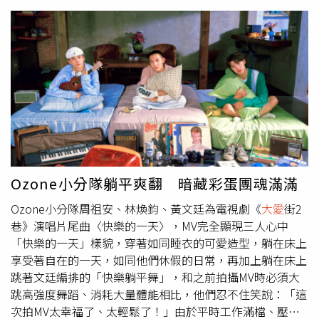
要對方帶毒品來。幸運的是，趕到醫院的友人看到鋼鐵爸痛
哭與擔架上的慘狀，深知會鬧出人命，掉頭就走並未交出槍
枝。鋼鐵爸在節目中感激地說：「我很謝謝他當時沒有給我
槍，不然我一定會去找肇事者算帳。」然而，喪子之痛仍將
他推向深淵。鋼鐵爸坦言曾有吸毒前科，2014年赴中國大
陸成功戒毒，2015年回台後原本維持正常作息、專心陪伴
家人，怎料兒子突然離世，讓他再度沉淪，甚至拿兒子的死
當藉口繼續吸毒。在罪惡感與思念的雙重折磨下，他認為自
己「不配為人父」，憤而騎車前往北宜公路，一邊狂飆一邊
痛哭，在一個左彎處以極低車身壓車，連人帶車當場噴飛狂
滾。清醒後的鋼鐵爸感受到呼吸劇痛，送醫檢查發現足足斷
Ozone小分隊躺平爽翻 暗藏彩蛋團魂滿滿
了11根肋骨，所幸命大未往內插。命懸一線的他，在醫院時
Ozone小分隊周祖安、林煥鈞、黃文廷為電視劇《
大愛
街2
竟又耐不住毒癮，躲進廁所吸毒，卻因吸太大口當場嗆到、
巷》演唱片尾曲〈快樂的一天〉，MV完全顯現三人心中
牽動肋骨劇痛。在身體與心靈的極限折磨下，他痛飆一連串
「快樂的一天」樣貌，穿著如同睡衣的可愛造型，躺在床上
髒話後將毒品扔掉，下定決心「不想再吸了」，就此徹底戒
享受著自在的一天，如同他們休假的日常，再加上躺在床上
斷毒癮。談及肇事者鋼鐵爸至今仍難掩憤怒，為了宣洩無法
跳著文廷編排的「快樂躺平舞」，和之前拍攝MV時必須大
動搖的恨意，鋼鐵爸在頭頂刺上具有復仇含意的圖案：一隻
跳高強度舞蹈、消耗大量體能相比，他們忍不住笑說：「這
能瞪著肇事者到死的大眼睛、能將對方勒到窒息的八爪章
次拍MV太幸福了、太輕鬆了！」由於平時工作滿檔、壓力
魚，以及一隻希望痛咬對方的「白眼狼」，他說：「可見我