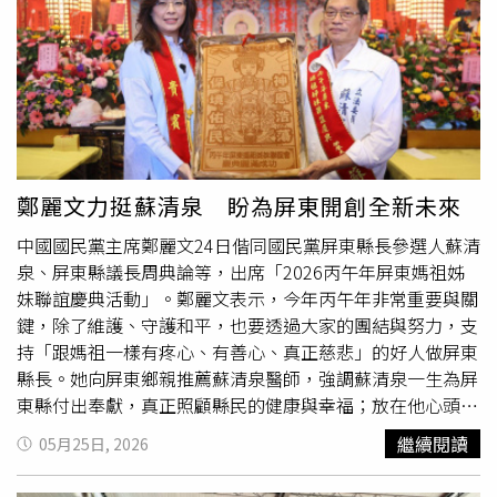
要考慮小孩」。談到6個月大的女兒，張啟樂滿臉父愛，透
露女兒最近已經學會翻身，不過前兩天卻意外從沙發滑落地
板，讓夫妻倆緊急送醫。他表示：「送急診，2個小時就回
家了，其實沒怎樣，當天晚上喝奶還是整瓶喝掉。」也因此
大讚台灣醫療便利，「台灣醫療品質服務都比香港好很多，
我媽上次來台灣看急診牙醫，對！急診有牙醫，台灣看醫生
真的比較方便」。張啟樂（中）、陸子玄（右）與導演何故
一同出席記者會。（圖／侯世駿攝）此次餐飲劇場《熱鬧茶
鄭麗文力挺蘇清泉 盼為屏東開創全新未來
樓流行榜頒獎典禮》改編自何故原著香港飲食文學《回憶中
中國國民黨主席鄭麗文24日偕同國民黨屏東縣長參選人蘇清
的香港味道》系列中的同名故事。何故表示，為了讓台灣觀
泉、屏東縣議長周典論等，出席「2026丙午年屏東媽祖姊
眾更具體感受香港飲茶文化，這次特別在視覺設計上下重
妹聯誼慶典活動」。鄭麗文表示，今年丙午年非常重要與關
本，不只翻新劇本內容，就連服裝造型也暗藏黑色幽默巧
鍵，除了維護、守護和平，也要透過大家的團結與努力，支
思。而提到首次與陸子玄合作，張啟樂則坦言壓力不小。他
持「跟媽祖一樣有疼心、有善心、真正慈悲」的好人做屏東
得知這次也是陸子玄演藝生涯首度正式擔綱舞台劇演出後，
縣長。她向屏東鄉親推薦蘇清泉醫師，強調蘇清泉一生為屏
忍不住驚呼：「這合作讓我壓力超大！」不過也期待透過兩
東縣付出奉獻，真正照顧縣民的健康與幸福；放在他心頭
人的火花，帶給觀眾耳目一新的「香港味道」。
的，就是屏東人的生活、健康、幸福與福利。她呼籲大家團
繼續閱讀
05月25日, 2026
結努力，支持蘇清泉做「咱的縣長」。鄭麗文表示，媽祖是
台灣人最重要的信仰，在媽祖聖誕最熱鬧的日子，全台灣都