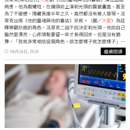
病患，他為戲犧牲，在鏡頭前上演剃光頭的震撼畫面，甚至
為了不破梗，隱藏長達半年之久，竟然都沒有被人發現。派
翠克出席《他的靈魂與他的書店》茶敘。（圖／
大愛
）為詮
釋樂觀抗癌的角色，派翠克二話不說決定剃光頭，他說自己
雖然愛漂亮、心疼頭髮要留一年才長得回來，但是沒有猶
豫，「我就非常相信這個角色，該怎麼樣子就怎麼樣子」。
原本導演林志儒打算讓他剃好再開拍，但為了捕捉最真實的
繼續閱讀
06月26日, 2026
張力，臨時加戲改為由「二姊」黃采儀在戲裡親手幫他剃
髮，黃采儀對此簡直嚇死，一直擔心會弄傷他，過程緊張頻
問「可以嗎？」派翠克笑說，剃完頭最大的好處是「洗頭好
輕鬆哦，我還沒吹就乾了」。隨之而來的是半年的「避風
頭」時期。當時他還有主持《小姐不熙娣》與其他代言工
作，為了不讓新戲造型提早曝光，他出門必戴帽子，甚至在
拍電玩代言時，還請造型師特製假髮「竟然完全沒有人發
現！」這是派翠克第一次完整演出一個角色，甚至有長達15
頁劇本的魔王場，需靠他獨白撐起，他必須在一天內背完
14、15 頁台詞，全場沒有任何「呼吸空間」，沒辦法在對
話間隙偷想下一步，必須全神貫注地持續輸出，「那一天不