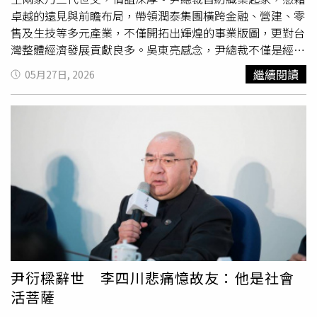
卓越的遠見與前瞻布局，帶領潤泰集團橫跨金融、營建、零
售及生技等多元產業，不僅開拓出輝煌的事業版圖，更對台
灣整體經濟發展貢獻良多。吳東亮感念，尹總裁不僅是經營
有成的傑出企業家，更是熱心公益、奉獻社會的慈善家。他
繼續閱讀
05月27日, 2026
長年捐助並支持台灣醫學研究與醫療建設，特別是協助台北
榮總興建全台首座重粒子癌症治療中心，造福無數病患與家
庭；效法諾貝爾獎精神，慷慨捐助新臺幣30億元成立「唐
獎」，表彰對地球與人類永續發展具有卓越貢獻者。其一生
行深足堪楷模，充分展現企業家回饋社會的宏大胸懷與
大愛
典範。吳東亮深感痛惜地指出，尹衍樑先生的辭世，是台灣
產業界與國家的重大損失。他所遺留的企業家精神與無私奉
獻之風範，將永存人心。願尹總裁安息，亦請家屬節哀珍
重。
尹衍樑辭世 李四川悲痛憶故友：他是社會
活菩薩