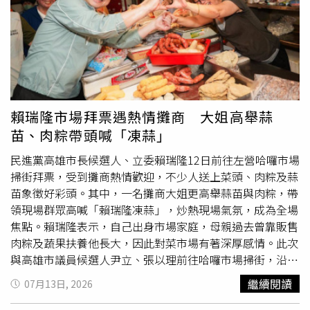
出讓不理解這些族群的人更理解他們。」剛搬到租屋處一
週，就兩度失火，讓洪毓璟趕緊搬離。（圖／洪毓璟提供）
現實中，洪毓璟透露曾受強迫症（OCD）所苦，國中時因家
中生意失敗被倒債、房子遭法拍，全家只能四處租屋。當時
媽媽告誡他「要讀書才能出人頭地」，龐大的壓力讓他極度
害怕出錯，甚至為了省筆記本錢把字寫得極小、字字句句都
要記下，甚至出現不停洗手的症狀，直到考上高中後，靠著
賴瑞隆市場拜票遇熱情攤商 大姐高舉蒜
加入社團跳舞才逐漸釋放壓力。而他自高中起，靠著申請學
苗、肉粽帶頭喊「凍蒜」
貸一路求學，到現在33歲仍在努力還學貸。不料，今年六月
底他剛搬進新租屋處，七月初地下室就在一週之內連續兩度
民進黨高雄市長候選人、立委賴瑞隆12日前往左營哈囉市場
起火，起因是一樓住戶堆放大量雜物導致電線走火。好在當
掃街拜票，受到攤商熱情歡迎，不少人送上菜頭、肉粽及蒜
時他正在花蓮拍戲，避開一劫，事後火速搬家，但這場意外
苗象徵好彩頭。其中，一名攤商大姐更高舉蒜苗與肉粽，帶
卻再次誘發了他的強迫症。現在他每天出門前都會陷入極度
領現場群眾高喊「賴瑞隆凍蒜」，炒熱現場氣氛，成為全場
焦慮，必須逐一確認所有拔掉插頭，並拍下照片「存證」，
焦點。賴瑞隆表示，自己出身市場家庭，母親過去曾靠販售
才敢放心出門。
肉粽及蔬果扶養他長大，因此對菜市場有著深厚感情。此次
與高雄市議員候選人尹立、張以理前往哈囉市場掃街，沿途
與攤商、民眾互動熱絡。掃街過程中，一名攤商大姐一手拿
繼續閱讀
07月13日, 2026
著蒜苗、一手拿著肉粽，帶動現場高喊「瑞隆瑞隆瑞隆，凍
蒜凍蒜凍蒜」，還比出
大愛
心，熱情應援吸引不少民眾駐足