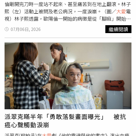
倫剛開完刀時一度站不起來、甚至痛苦到在地上翻滾。林子
別構思了主題意涵的作品，張家瑋說：「每一個孩子都應該
熙（左）活動上被問及老公病況，一度淚崩。（圖／
大愛
電
在安全、充滿笑聲的環境中長大。希望我的這幅畫能帶給他
視）林子熙透露，歐陽倫一開始的病徵是從「腳麻」開始，
們勇氣，面對未來的復原之路不再害怕。」張家瑋創作以
在排練舞台劇跳舞時，他發現自己總是比別人慢一秒，左腳
「為什麼」為名，以問號作為畫作的主題，表示這次的創作
繼續閱讀
07月06日, 2026
也持續發麻卻不會痛。起初以為是椎間盤突出而求診脊椎
理念，人從出生到死亡，都會遇到很多沒有標準答案的問
科，不料隨後連手和頭也開始發麻。在耳鼻喉科醫生朋友的
題，「我小時候曾經歷過家庭暴力，在學校也曾遭遇霸凌，
建議下，暫時沒有做椎間盤突出的處理，反而在過年前的核
所以我知道，孩子心裡會一直反覆問『為什麼是我』，而長
磁共振檢查，發現右腦運動神經區壓了一顆5公分大的腫
大後我才發現，人生不同階段，依然可能遇到挫折、否定或
瘤，當下便被醫生強烈建議要立刻開刀。在林子熙拍攝新戲
傷害。我也慢慢明白，過去會影響我們，卻不一定會定義我
期間，歐陽倫於四月正式動手術。林子熙表示，老公術後出
們。」升格當媽媽不久的 Lolita（羅莉塔）現場互動時更是
現了嚴重的「譫妄」現象，情緒極度激動抗拒治療，說自己
母愛大爆發。看著現場的孩子，Lolita 受訪時忍不住眼眶泛
快死了，一度情緒失控想要拔針、踹床，只好綁著他的雙
紅，直言有了自己的孩子後，更無法看見任何一個小朋友受
手，甚至會產生幻覺，抱怨護理師很兇。當時醫生還問林子
到傷害，「當了媽媽之後心思變得很敏感，看到受虐兒的新
熙：「先生本來脾氣是不是就很不好？」歐陽倫還重申：
聞都會特別揪心。今天不只是來作畫，更是希望扮演一個發
「妳一定要相信我，他們真的很兇。」讓她頗無奈。歐陽倫
聲的角色。希望社會能建立更安全的防護網，也希望大家能
目前在家中靜養，林子熙也坦言，雖然醫生診斷該腫瘤為良
在 7 月 19 日一起站出來，用一餐的餐費，改變一個孩子的
派翠克瞞半年「勇敢落髮畫面曝光」 被抗
性，但也特別提醒「未來很有可能會轉移到身上別的地
一生。」◎若自身或旁人遭受身體精神虐待、性騷擾、性侵
癌心聲觸動淚崩
方」，未來仍需保持高度警覺。
害，請打110報案再打113找社工眾星們努力為受虐兒發
聲。（圖／台灣愛與希望國際關懷協會提供）
派翠克(柳柏丞)在
大愛
劇《他的靈魂與他的書店》演出血癌