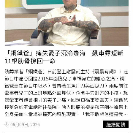
實質的守護力量。北市消防局副局長許志敏表示，陽明山永
明寺的善行，不僅是物質上的支持，更是對所有消防同仁最
大的心靈鼓舞。消防局全體同仁定將秉持「取之於社會、用
之於社會」的精神，將這份來自僧眾及佛陀的慈悲大願，轉
化為守護的力量，精進救災技能，守護每一位臺北市民，努
力打造一個讓大家都能安居、放心的生活環境。
「鋼鐵爸」痛失愛子沉淪毒海 飆車尋短斷
11根肋骨撿回一命
殯葬業者「鋼鐵爸」日前登上謝震武主持《震震有詞》，在
節目中痛心回憶2015年面臨兒子車禍身亡的錐心之痛，鋼
鐵爸更在節目中坦承，曾帶著生魚片刀與西瓜刀，兩度前往
肇事者兒子的上班地點外面埋伏，企圖手刃對方的小孩，想
讓肇事者體會相同的喪子之痛。回想車禍事發當天，鋼鐵爸
接到急診室電話趕往醫院，映入眼簾的卻是孩子躺在擔架上
全身是血、當場被撞死的殘酷現實，「我不敢相信這是我兒
子，只能一直哭。」當下巨大的憤怒與悲痛讓他失去理智，
繼續閱讀
06月09日, 2026
在醫院立刻打了兩通電話給友人，一通要對方帶槍來，一通