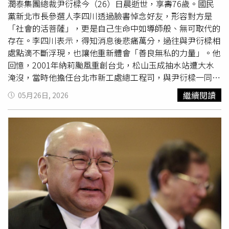
潤泰集團總裁尹衍樑今（26）日晨逝世，享壽76歲。國民
黨新北市長參選人李四川透過臉書悼念好友，形容對方是
「社會的活菩薩」，更是自己生命中如導師般、無可取代的
存在。李四川表示，得知消息後悲痛萬分，過往與尹衍樑相
處點滴不斷浮現，也讓他重新體會「善良無私的力量」。他
回憶，2001年納莉颱風重創台北，松山玉成抽水站遭大水
淹沒，當時他擔任台北市新工處總工程司，與尹衍樑一同前
往勘查，兩人穿著牛仔褲在現場逐一查看。李四川說，當時
繼續閱讀
05月26日, 2026
尹衍樑看著災後狀況，主動表示「玉成抽水站交給我，我來
設計、我來出錢、我來施工」。雖然最後工程仍由政府執
行，但尹衍樑依舊履行承諾，提供設計圖並出資協助。他感
嘆，「連改善一座抽水站，他都要跟政府搶著做，只要是好
事，他永遠搶第一個。」李四川發文悼念尹衍樑，形容對方
是「社會的活菩薩」。（圖／黃耀徵攝）李四川也分享，過
去擔任衛生署查核委員時，曾在清晨於松山機場巧遇尹衍
樑，其得知他要前往處理澎湖署立醫院事務後，便立即主動
詢問：「有沒有需要我幫忙？不管出錢出力，只要能改善都
可以。」李四川認為，尹衍樑的
大愛
從來不是說出口，而是
身體力行，「他用行動展現無私，用行動守護公益、守護公