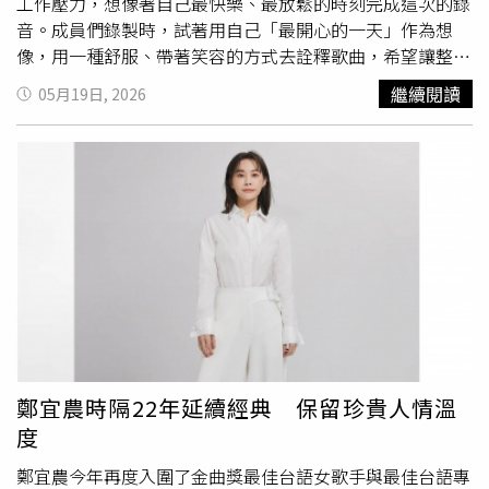
工作壓力，想像著自己最快樂、最放鬆的時刻完成這次的錄
音。成員們錄製時，試著用自己「最開心的一天」作為想
像，用一種舒服、帶著笑容的方式去詮釋歌曲，希望讓整首
歌聽起來像午後陽光一樣自然溫暖。黃文廷表示這次錄音時
繼續閱讀
05月19日, 2026
都會握著拳頭，有點像在為今天的自己吶喊、打氣，「感到
雀躍的同時搭配動作把歌唱出來，老師也覺得這樣的感覺更
符合這首歌的心情與力度，把朝氣的感覺都吶喊出來！感覺
這首歌很適合樂天個性的我！」周祖安則是讓自己保持在非
常雀躍的心情下去錄音，「聽到這首歌就有一個每天快樂起
床做著自己熱愛的事的畫面，也對於整首歌非常有構想，是
一首正能量且十分有朝氣的歌曲，我也試著用這樣的心境去
完成配唱。」林煥鈞笑說：「看到歌詞的第一印象是覺得這
首歌滿可愛的，感覺很適合文廷！」而他在錄音時想像自己
正度過最開心的一天，很慵懶、很舒服、正向又充滿笑容。
鄭宜農時隔22年延續經典 保留珍貴人情溫
度
鄭宜農今年再度入圍了金曲獎最佳台語女歌手與最佳台語專