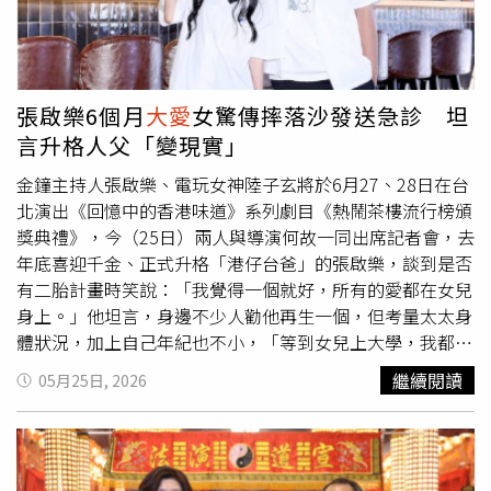
早發布官方聲明表示，家屬將遵照尹衍樑生前的遺願，一切
從簡，不設靈堂、不舉行公祭，並懇辭各界花圈、輓聯與奠
儀。
張啟樂6個月
大愛
女驚傳摔落沙發送急診 坦
言升格人父「變現實」
金鐘主持人張啟樂、電玩女神陸子玄將於6月27、28日在台
北演出《回憶中的香港味道》系列劇目《熱鬧茶樓流行榜頒
獎典禮》，今（25日）兩人與導演何故一同出席記者會，去
年底喜迎千金、正式升格「港仔台爸」的張啟樂，談到是否
有二胎計畫時笑說：「我覺得一個就好，所有的愛都在女兒
身上。」他坦言，身邊不少人勸他再生一個，但考量太太身
體狀況，加上自己年紀也不小，「等到女兒上大學，我都快
70歲了」。張啟樂透露，太太本身有多囊性體質，當初懷孕
繼續閱讀
05月25日, 2026
其實並不容易，「老天爺對我很好，一次就中」。他透露老
婆很怕痛，等了3天最後剖腹生產，也讓他更加珍惜如今的
家庭生活。升格當爸後，他對工作態度也有了轉變，「以前
比較有理想，預算少一點可能還是會接，現在會比較現實，