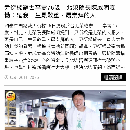
共工程」，過去無論社會事件、工程難題，甚至人生課題，
尹衍樑辭世享壽76歲 北榮院長陳威明哀
都會向尹衍樑請益，「他永遠在我的生命裡，永遠懷念、永
慟：是我一生最敬重、最崇拜的人
遠感謝。」
潤泰集團總裁尹衍樑26日清晨於台北榮總辭世，享壽76
歲，對此，北榮院長陳威明提到，尹衍樑是北榮的大恩人、
更是自己一生最敬重、最崇拜的人。尹衍樑過去一直大力幫
助北榮的發展，根據《壹蘋新聞網》報導，尹衍樑曾豪氣捐
兩棟大樓，並成立基金資助無數醫師出國深造，還協助籌措
重粒子癌症治療中心的資金；見北榮舊護理師宿舍破舊不
堪，也幫忙打造新醫護宿舍大樓，解決北榮問題。然而近年
來因健康問題，尹衍樑鮮少出現在公眾場合，最近一次是在
繼續閱讀
05月26日, 2026
2025年3月出席已故竹聯幫前幫主黃少岑（么么）的告別
式，當時他親自到場弔唁，行走時需身旁多位助理攙扶，健
康問題已受到大眾關注。陳威明提到，尹衍樑總裁一生極為
低調，他的家人也同樣低調，長年默默行善、回饋社會，從
不張揚。但仍想請天上的總裁與家人諒解，容許自己親自撰
寫的一個章節分享給大家。「因為我相信，真正偉大的善
行，不應被時間掩埋；而總裁留給台灣、留給榮總、留給所
有人的溫暖與
大愛
，也值得被後人永遠記得。」潤泰集團稍