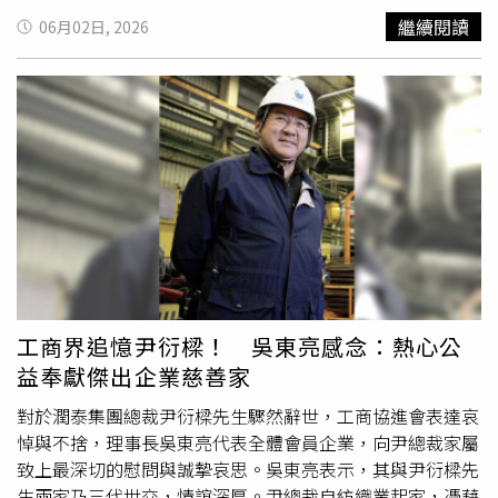
頗大的三人異口同聲表示，自己「快樂的一天」就是可以放
心裡有多怨！」此外，他也將兒子的長相刺在腰腹，並將骨
繼續閱讀
06月02日, 2026
空、好好休息，而這次MV就讓他們如願，大半的過程都是
灰製成戒指，誓言一輩子保護兒子。從事殯葬業的他表示，
躺在床上或坐在床上完成拍攝，舒服的環境讓3人躺著拍攝
以前服務家屬只當成工作、沒有溫度，直到自己經歷「白髮
時都直說：「可以讓我們就這樣睡一下嗎？」文廷為了這首
人送黑髮人」，才真正學會同理心。在朋友的提醒與轉念
歌特別編排一段非常可愛的「快樂躺平舞」，他說：「希望
下，鋼鐵爸於2016年以兒子的名字成立救援協會，多年來
大家早上醒來時，就算還躺在床上，也可以跟著〈快樂的一
與藝人顏正國一起救助上千個弱勢家庭，總共花費高達
天〉一起動一動、跳一跳，用最輕鬆的方式一起迎接新的一
2000多萬。雖然耗盡家產，但他甘之如飴，欣慰地說：
天，讓快樂不只停留在旋律裡，而是真的成為每個人生活中
「把兒子的名字持續留在世上，我很開心，也因為這樣認識
的日常儀式感。」眼尖的粉絲也發現MV中的彩蛋，正是因
了更多孩子。」以
大愛
化解恨意，感動全場。《時報周刊
為當兵沒有參與這首歌曲的三位成員周子翔、李哲言和林佳
CTWANT》提醒您：拒絕毒品，珍惜生命。給自己一個機
辰，以非常逗趣的方式現身在MV中，此外，還可以發現在
會：張老師專線1980、安心專線1925、免付費生命線
聽音樂的祖安床上有一張「Ozone」的黑膠唱盤，但封面上
1995。
出現的卻是由動物組成員的樂團，有哈士奇、浣熊、狐狸、
工商界追憶尹衍樑！ 吳東亮感念：熱心公
鴨子、兔子和梅花鹿，分別對映著6位成員的屬性，十分可
益奉獻傑出企業慈善家
愛，也讓粉絲驚喜不已，表示：「沒有忘記當兵的成員，真
的是團魂滿滿。周祖安、林煥鈞、黃文廷開心跳躺平舞。
對於潤泰集團總裁尹衍樑先生驟然辭世，工商協進會表達哀
（圖／索尼音樂提供）
悼與不捨，理事長吳東亮代表全體會員企業，向尹總裁家屬
致上最深切的慰問與誠摯哀思。吳東亮表示，其與尹衍樑先
生兩家乃三代世交，情誼深厚。尹總裁自紡織業起家，憑藉