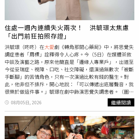
的決心。
著！」如今她已學會與情緒共處，即便工作有空窗，也懂得
找其他方法開源，日前她自製一件Kuso T恤，是一段日文，
她在家以書法寫出來印製而成。那段日文念出來卻是台語的
「龜ＯＯ火」同音，不僅全劇組人手一件，先前拍《國際橋
住處一週內連續失火兩次！ 洪毓璟太焦慮
牌社》時，她還親自送了一件給日本男神高橋一生，並透過
「出門前狂拍照存證」
翻譯向對方解釋：「就是生氣到某個地方都燃燒起來的意
思！」現場笑翻眾人。
大愛
劇《轉角那間心藥局》第一波媒
洪毓璟（咚咚）在
大愛
劇《轉角那間心藥局》中，將思覺失
體茶敘，林子熙（左起）、許乃涵、洪毓璟。（圖／
大愛
）
調症患者「周標」詮釋得令人心疼。今（5日）在媒體茶敘
中談及演藝之路，原來他簡直是「邊緣人專業戶」，出道至
今從妥瑞症、視障、口吃、社交障礙，還演過無數次「被斷
手斷腳」的苦情角色，只有一次演過比較有錢的醫生。對
此，他非但不排斥，開心地說：「可以傳遞出底層聲音，我
很樂於做這件事。」毓璟在劇中飾演思覺失調患者。（圖／
大愛
）會轉化為這股使命感，源於一段超催淚的往事。洪毓
繼續閱讀
08月05日, 2026
璟分享，先前曾飾演過「慢飛天使」（發展遲緩者），收到
一名同樣患有輕度發展遲緩的觀眾私訊道謝，對方直言：
「謝謝你願意演這樣的角色。」該名觀眾甚至將他的演出片
段帶回特教學校分享給學弟妹，讓洪毓璟瞬間感受到演員這
份職業的重量，「後來覺得這是一種社會責任，希望透過演