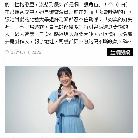
調查。我們誠摯感謝司法單位的用心偵辦。如今案件提起公
劇中性格憋屈，沒想到戲外卻是個「狠角色」！今（5日）
訴，本會將全力配合司法調查，以積極的法律行動，依法請
在媒體茶敘中，她自爆當演員之前在外面「滿會吵架的」，
求賠償，追回受託公司的不當所得，守護社會大眾的愛心與
跟她對戲的北藝大學姐許乃涵都忍不住驚呼：「妳真的好兇
善款。二、回歸初心：救人要緊的急迫時空回首2021年5
喔！」林子熙透露，自己的命盤似乎特別容易遇到奇怪的
月，台灣面臨新冠疫情急遽升溫的巨大考驗，百業衝擊、大
人，過去曾兩、三次在路邊與人爆發大吵。她回憶有次急著
眾惶恐，疫苗更是「一劑難求」，慈濟基於「救人、搶救生
去見製作人，報了地址，司機卻因不熟路況不斷嘆氣、碎
命」的悲心決定採購疫苗。在政府的支持下，本會與台積
念，明明車上有面板跟手機卻不願導航，司機最後在半路上
繼續閱讀
08月05日, 2026
電、鴻海/永齡基金會三方合作，共同捐購1500萬劑（本會
嗆聲「妳下車，我不想載了」，讓她瞬間火大，理智線斷
捐購500萬劑）BNT疫苗，全數捐贈全民施打，慈濟並提供
裂，「為什麼要受這個委屈？確定安全後我就把會的三字經
靜思堂作為施打場域。當時的採購背景：疫情嚴峻與疫苗採
全部罵回去，下車時超級用力摔他的車門！」也因為這次驚
購困難：2021年正值COVID-19疫情嚴峻之際，當時世界各
悚經驗，讓她從此不敢在路邊隨手招計程車。不只對外脾氣
國都發生疫苗缺貨、人心惶惶，各家採購疫苗簽署「保密條
火爆，她笑稱過去跟老公歐陽倫吵架也是「極度炸裂」，曾
款」，無法得知台積電與鴻海實際購買價。當時疫苗在台灣
脫口大罵「關你屁事」讓對方傷透心，但兩人有共識「吵架
普遍報價每劑42美金以上。為爭取黃金時間，本會採購條件
一定要當天解決」，把內心話講開。如今身為公眾人物有了
要求「必須與台積電、鴻海同時間交貨」，鈺達報價為每劑
包袱，她笑說現在已經「以和為貴」，只能把這股爆發力轉
41美金(含疫苗、冷鏈及服務費)，總價2.05億美金。嚴格的
移到角色上。老公歐陽倫今年4月進行開顱手術，切除腦瘤
契約保障：為了守護十方善款，本會在合約中明定鈺達公司
後，提到對方復原近況，她透露歐陽倫目前狀態良好，日常
必須「如期、如質、如數」交貨且「不能追加預算」，最終
生活都沒問題，也可以搭飛機，只是受限於腦壓，不能從事
慈濟也確實如期收到500萬劑疫苗，並全數捐由政府統籌安
跑馬拉松或潛水等劇烈運動。經歷這場大病後，歐陽倫對人