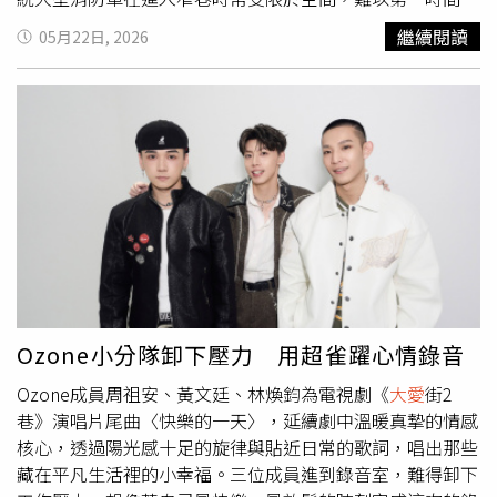
醫生，也願意投入選舉，正是從「小愛」走向「
大愛
」。鄭
達火場。本次天圓文化所捐贈的小型雙艙水箱消防車，車身
繼續閱讀
05月22日, 2026
麗文並表示，大家追隨天上聖母慈悲的心懷與胸懷，就是要
採雙廂式設計，相較舊款小型水箱消防車，可符合最新監理
把所有善意、愛意傳到屏東每一個角落，希望大家用這樣的
法規載運5名消防人員，提升出勤效率，避免搭配額外車
出發點守護屏東，開創屏東全新的未來與願望。「給自己一
輛，降低交通意外風險，適合在狹小巷道中進行救災，爭取
個機會，給屏東一個機會」讓屏東縣能看到新的未來發展，
黃金救援時間。天圓文化長期以來致力於推廣「愛與感恩」
從台灣尾屏東開始帶動全台灣的發展，發揮台灣真正的精
的精神。消防局表示，消防工作本質上即是「
大愛
」的實
神、媽祖婆真正的精神「善良、慈悲、和平」。鄭麗文強
踐，同仁在危難時刻挺身而出的勇氣，正需要社會大眾的理
調，在廟埕前，在媽祖婆面前，她與蘇清泉都以「十二萬分
解與支持。天圓文化及太陽盛德導師將對社會的愛轉化為實
的誠意」向所有善男信女表達最莊嚴、最負責任的承諾，
質的救災裝備，不僅是硬體設備的升級，更在精神上給予第
「就是為了台灣好，就是為了屏東好，大家可以共同見
一線消防同仁極大的鼓舞。 王副局長於致詞中強調，「政
證。」她希望年底選舉能結合所有人的願望、願力與念力，
府預算有限，民間力量無窮」，感謝天圓文化及太陽盛徳導
成為台灣最大的力量，「保護台灣的力量、帶動進步的力
師的慷慨解囊。這份善循環的力量，不僅優化了臺北市的救
量、保障下一代平安的力量，帶給所有人安居樂業的力
災效能，更讓這座城市變得更加溫暖與安全。
Ozone小分隊卸下壓力 用超雀躍心情錄音
量。」鄭麗文最後表示，希望11月28日這場神聖的選舉、
Ozone成員周祖安、黃文廷、林煥鈞為電視劇《
大愛
街2
莊嚴的誓言，大家一定說到做到，為屏東帶來和平、帶來繁
巷》演唱片尾曲〈快樂的一天〉，延續劇中溫暖真摯的情感
榮，讓所有鄉親共同迎向幸福。
核心，透過陽光感十足的旋律與貼近日常的歌詞，唱出那些
藏在平凡生活裡的小幸福。三位成員進到錄音室，難得卸下