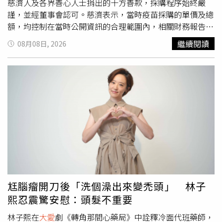
慈濟人及各界善心人士捐出的十方善款，採購程序始終嚴
謹，並經董事會認可。慈濟表示，當時疫苗採購的單價及總
額，均控制在當時公開資訊的合理範圍內，相關財務報告也
經KPMG會計師事務所查核認證，並通過衛福部委託第三方
繼續閱讀
08月08日, 2026
進行的查核。慈濟指出，目前案件已進入公訴程序，基金會
將全力配合司法調查，並採取積極法律行動，依法請求賠
償、追回受託公司不當所得，盼守護社會大眾捐出的愛心與
善款。慈濟內部信全文親愛的法親家人、各位志工菩薩：有
關2021年本會委託採購BNT疫苗之代理商（鈺達公司）負
責人及相關人員涉嫌詐欺，遭台中地檢署提起公訴之案件。
得知此消息後，本會亦深感震驚，法親家人與社會大眾也非
常關切與疑惑。為了讓大家安心，並能以最平穩、明晰的心
念向身邊的會眾說明，本會特此向大家說明當時的採購因緣
與救人心念。一、依法維護：守護十方大眾的善款權益慈濟
採購疫苗的每一分錢，都是來自全球慈濟人與無數善心大德
無私付出的十方善款，本會以「主動與積極」的行動，確保
尪腦瘤開刀後「洗個澡出來變禿頭」 林子
善款的嚴謹運用與守護十方大眾、志工的權益。此事既經司
熙忍震驚安慰：頭髮不重要
法機關調查起訴，本會已委託專業律師──理律法律事務所
郭瑜芳律師，積極協助處理後續法律事宜，並全力配合司法
林子熙在
大愛
劇《轉角那間心藥局》中詮釋冷面代班藥師，