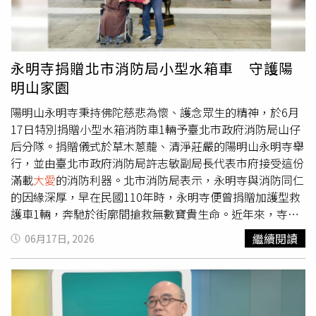
口的愛，由於呼吸器仍規律地送著氣，讓病人胸口輕輕起
伏，而這位父親也等到了他的兒子回來。後來，病人兒子紅
著眼眶問道「醫師，我爸爸知道我回來了吧？」主治醫師則
輕拍對方的肩膀回答「知道，他一定知道的」。李政穎表
永明寺捐贈北市消防局小型水箱車 守護陽
示，即使過了很多年，他依然記得那面黑掉的螢幕「身為醫
明山家園
師，很多時候我們無法決定生命的長度，但有時候，我們能
做的，是在生命已經走到終點之後，替愛留下最後一點時
陽明山永明寺秉持佛陀慈悲為懷、護念眾生的精神，於6月
間。」貼文曝光後，不少網友紛紛在底下留言，「醫生人性
17日特別捐贈小型水箱消防車1輛予臺北市政府消防局山仔
的一個處置，平撫了病人和家屬最不能接受的遺憾」、「黑
后分隊。捐贈儀式於草木蔥蘢、清淨莊嚴的陽明山永明寺舉
屏卻讓病房多了溫度」、「至少沒讓活著的有遺憾」、「呼
行，並由臺北市政府消防局許志敏副局長代表市府接受這份
吸器沒關是要家屬認為她還有最後一口氣在」、「醫學是
大
滿載
大愛
的消防利器。北市消防局表示，永明寺與消防同仁
愛
，生命儀器停了，但患者會等到親人撐到最后，耳朵聽得
的因緣深厚，早在民國110年時，永明寺便曾捐贈加護型救
到」、「會的，他爸爸一定知道他回來了，人去世時最後消
護車1輛，奔馳於街廓間搶救無數寶貴生命。近年來，寺方
失的感官是聽覺與觸覺」、「好大一顆洋蔥」、「把愛留下
看見陽明山地區山路蜿蜒、狹巷密布，每當意外發生，巨大
繼續閱讀
06月17日, 2026
最後一點思念和安慰，又何妨」。
的救災車輛往往受限於地形，較不易接近災害現場馳援。
「視眾生苦為己苦。」永明寺僧眾不忍見陽明山居民及遊客
因地理限制而延誤救援，本著「聞聲救苦」的慈悲本願，此
次再度慷慨解囊，捐贈小型水箱消防車1輛，期盼這輛戰力
精良的消防車能化為前線弟兄的堅實後盾，將慈悲心轉化為