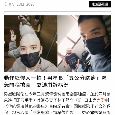
孩子填補心中的缺口，讓他們知道，這個世界依然有很多人
繼續閱讀
07月13日, 2026
深深地愛著他們。」王瞳表示這次創作的畫作名「愛與希
望」以暖色調為主，以許多小愛心包圍著
大愛
心樹，樹幹則
為孩子們的支柱，為他們遮風避雨，投入幫助受虐兒愛心工
作邁入第五年，看著協會一路成長，創辦人歷經各種艱辛，
真是關關難過關關過，看著有更多藝人都投入，心中很感
恩。王瞳分享平日喜歡酷妹風，這次則以少女心為發想，粉
色系以愛心為主軸，象徵著愛與希望，平日較少時間專心作
畫，今天很開心能專注的創作，而繪畫則是自己的日常，經
常以有色鉛筆創作，喜歡在劇本上塗鴉，舉凡拍戲、樂團演
出等等，只要靈感乍現，隨時的即興創作。提到近況，摯愛
高齡17歲的愛犬哈噜幾天前剛過世，王瞳感傷表示前年愛犬
發病以來，除了拍戲，幾乎都在照顧愛犬，艾成生前也十分
動作總慢人一拍！男星長「五公分腦瘤」緊
的疼愛牠，感謝在最後這一年來能陪伴牠到最後，心中很不
急開腦搶命 妻淚崩訴病況
捨，但也要坦然面對，生命中總有著許多的課題，唯有珍惜
男星歐陽倫在今年三月驚傳發現罹患腦部腫瘤，並於四月緊
當下。此外，近來都以霸氣團為主，即將在八月推出睽違多
急進行開刀手術。其演員妻子林子熙今（6）日出席
大愛
劇
時的新專輯，目前全力籌備中，專輯以回歸初心為主題，新
《他的靈魂與他的書店》首映記者會，回憶起陪伴老公的過
歌滿滿的當年創團的感熱血，團員們都很期待新專輯，希望
程，坦言心情「非常煎熬、情緒很炸裂」，更心痛透露歐陽
能讓粉絲驚艷。張家瑋在現場也展現出藝術才華，事前還特