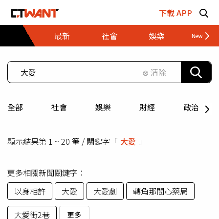
跳至主要內容區塊
下載 APP
最新
社會
娛樂
財經
⊗ 清除
全部
社會
娛樂
財經
政治
顯示結果第 1 ~ 20 筆 / 關鍵字「
大愛
」
更多相關新聞關鍵字：
以身相許
大愛
大愛劇
轉角那間心藥局
大愛街2巷
更多