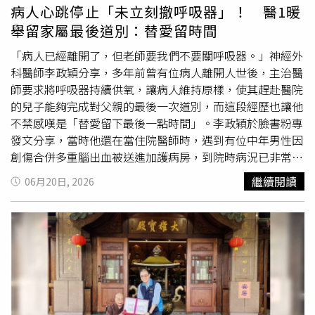
能照順序拍，我一會兒要很病，一會兒要幻想健康，一會兒
病人心跳停止「未立刻撤呼吸器」！ 醫1暖
又要跟大家告別，一整天轉換五六種樣子，真的快Q掉（快
舉留家屬最後道別：替愛留時間
撐不下去）」。為了演活血癌患者，派翠克私下向一位正身
處抗癌過程的女性朋友請益，才驚覺病友到後期「擔心的已
「病人已經離開了，但老師要我們不要關呼吸器。」神經外
經不是自己，是家人跟朋友」。他將這份感悟帶入戲中，與
科醫師李政穎分享，多年前曾有位病人離開人世後，主治醫
黃采儀培養出如親姊弟般的默契，戲外派翠克也全程稱呼采
師要求將呼吸器持續供氧，讓病人維持原樣，使其趕赴醫院
儀為「二姊」。黃采儀則大讚派翠克很有天份，雖然他曾擔
的兒子能夠完成對父親的最後一次道別，而這段經歷也讓他
心哭不出來，但一站上場，對到姊姊的眼神就自然淚崩。黃
不禁感嘆是「替愛留下最後一點時間」。李政穎於臉書粉專
采儀、派翠克劇中是姊弟。（圖／
大愛
）派翠克透露，劇組
發文分享，當時他還在當住院醫師時，遇到有位中年男性因
一開始對「綜藝藝人」來演戲其實充滿擔憂，後來慶功宴
創傷合併多重腦出血被送進加護病房，到院時病況已非常嚴
時，攝影師拉著他說「其實我一開始看到是你，我實在是覺
重、預後極差，向其遠在國外工作的兒子解釋病情後，對方
繼續閱讀
06月20日, 2026
得很可怕，最怕遇到綜藝人來玩票，但你真的讓我嚇到，很
決定尊重父親的意願，不接受手術治療，並簽署不施行心肺
專業」。這部戲也讓他對生命有了新的體悟，不但拍完戲想
復甦術同意書。李政穎提到，病人兒子約定抵達前30分鐘，
去做全身健康檢查，更希望透過這個故事，幫助到有需要的
病人的血壓、心跳與血氧開始斷崖式下跌，心電圖也很快地
人。
化成一條直線，主治醫師完成死亡判定，宣讀了死亡時間，
並輕聲向在場護理師、住院醫師告知「在家屬進來前，把警
報聲解除」、「生命監測器螢幕關掉」、「呼吸器先維持供
氧」。李政穎回憶，幾分鐘後病人兒子衝進病房，握著父親
的手說了很多話，包括道謝、道歉，還有來不及在平常說出