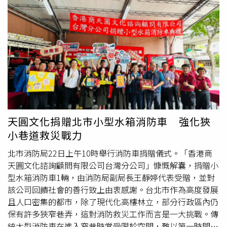
以最大的誠心與誠意，學習媽祖婆的慈悲。她指出，幾百年
來，台灣人民信仰媽祖，祈求台灣海峽平安、無災、無難、
平安順遂；大家作為天上聖母最虔誠的信徒，更應該全力維
護台海和平與平安。鄭麗文指出，「我們世世代代尊崇、參
拜、信仰媽祖，身為天上聖母最虔誠的信徒，我們也應該要
全力來維護台海的和平與平安」。相信大家都會全心全意維
護台灣海峽的平安、和平、穩定與繁榮，這不只可以庇佑所
有台灣人與兩岸同胞，也是全世界人類共同的願望。鄭麗文
表示，從美國總統川普到北京與習近平主席會談，就可以看
出「沒有人想要戰爭，大家都要和平」。她強調，台灣人民
天圓文化捐贈北市小型水箱消防車 強化狹
在和平的大環境之下，才能追求個人的健康、平安、幸福、
小巷道救災戰力
快樂、繁榮與發展。她也相信，屏東縣民最迫切的願望，就
是希望台海和平能帶來屏東全新的發展與未來。談到年底選
北市消防局22日上午10時舉行消防車捐贈儀式。「香港商
舉，鄭麗文指出，除了維護、守護和平之外，也希望透過大
天圓文化諮詢顧問有限公司台灣分公司」慷慨解囊，捐贈小
家的團結、努力，替屏東支持一位跟媽祖一樣有疼心、有善
型水箱消防車1輛，由消防局副局長王靜婷代表受贈，並對
心、真正慈悲的好人做「咱的縣長」。「是誰一世人為著屏
該公司回饋社會的善行致上由衷感謝。台北市作為高度發展
東縣付出、奉獻？是誰真正照顧縣民的健康與幸福？」鄭麗
且人口密集的都市，除了現代化高樓林立，部分行政區內仍
文向鄉親們推薦蘇清泉醫師，一心一意一心一意放在心頭
保有許多狹窄巷弄，這對消防救災工作而言是一大挑戰。傳
的，就是屏東人的生活、健康、幸福與福利。蘇清泉不只做
統大型消防車在進入窄巷時常受限於空間，難以第一時間抵