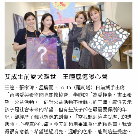
圍觀。賴瑞隆表示，哈囉市場鄉親的熱情就像當天天氣一樣
火熱，不僅收到菜頭、肉粽、蒜苗等祝福，也感受到大家滿
滿的鼓勵，未來將持續努力，為高雄打拚。相關畫面曝光
後，也引發網友熱議，不少人留言稱讚現場氣氛熱烈，也有
人表示賴瑞隆親和力十足，展現與基層互動的一面。
艾成生前愛犬離世 王瞳感傷曝心聲
王瞳、張家瑋、孟慶而、Lolita（羅莉塔）日前攜手出席
「台灣愛與希望國際關懷協會」舉辦的「為愛揮毫・畫出希
望」公益活動。一向對公益活動不遺餘力的王瞳，感性表示
孩子是社會未來的希望，但有些孩子卻在最需要保護的年
紀，卻經歷了難以想像的創傷，「當我聽到這些受虐兒的遭
遇時，心裡真的很痛。今天能夠用畫筆為他們做點事，我覺
得很有意義。希望透過明亮、溫暖的色彩，能幫這些受虐的