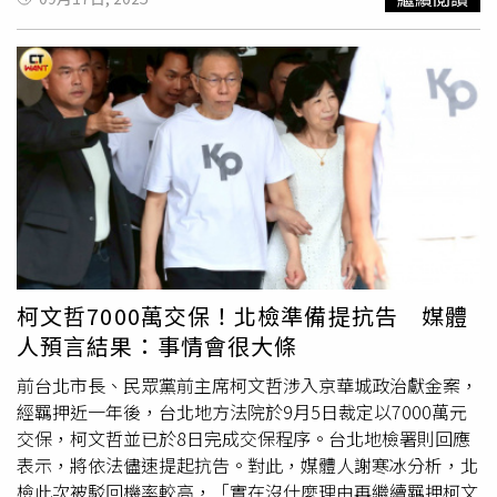
文四強選將，他們全都應允中天新聞邀約，將在20日上辯論
壇直球對決。據了解，屆時可望針對藍營基層黨員及泛藍陣
營最關切的四大議題交鋒：首先是誰最適合掌2026與2028
大選兵符，還有誰是最佳「造王者」，以及誰最能整合民眾
黨在野力量重返執政，最後也關注誰最有能力處理兩岸論述
爭取台灣和平與安全，屆時將比拚論述和交互發問，希望藉
此凸顯各自的政治理念和領導力，希望爭取黨員認同。提問
人之一的前立委蔡正元與前台北縣長周錫瑋都強調，屆時提
問絕對尖銳，不會手軟！此外，網紅「館長」也將擔任彩蛋
提問人，要黨主席參選人直球接招。值得一提的是，這次主
辦單位中天新聞特別安排重磅彩蛋提問環節，除了館長外，
更將有各類神祕重磅提問人事先錄好問題，由參選人當場選
柯文哲7000萬交保！北檢準備提抗告 媒體
擇接受哪一個彩蛋的挑戰，同時還可指定一位對手也必須作
人預言結果：事情會很大條
答。主辦單位說，這個環節將使得四位選將究竟要合縱連橫
還是捉對廝殺，還有一番角力。主辦單位強調，首場《國民
前台北市長、民眾黨前主席柯文哲涉入京華城政治獻金案，
黨主席大辯論》除了將在YouTube中天新聞24小時直播外，
經羈押近一年後，台北地方法院於9月5日裁定以7000萬元
包含中天新聞YT頻道、
大新聞大爆卦
YT頻道、頭條開講YT
交保，柯文哲並已於8日完成交保程序。台北地檢署則回應
頻道也會同步直播。此外，中視新聞154台、中視新聞YT頻
表示，將依法儘速提起抗告。對此，媒體人謝寒冰分析，北
道、庶民大頭家YT頻道，還有中時新聞網YT頻道也將同步聯
檢此次被駁回機率較高，「實在沒什麼理由再繼續羈押柯文