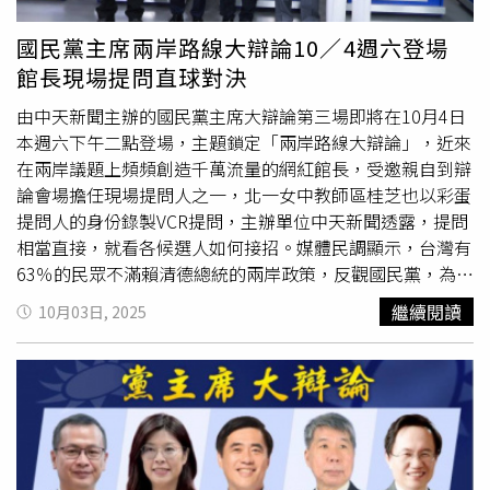
大爆卦
、頭條開講直播三開；中視新聞154台，以及
YouTube中視新聞、庶民大頭家、和中時新聞網YT同步聯
國民黨主席兩岸路線大辯論10／4週六登場
播。
館長現場提問直球對決
由中天新聞主辦的國民黨主席大辯論第三場即將在10月4日
本週六下午二點登場，主題鎖定「兩岸路線大辯論」，近來
在兩岸議題上頻頻創造千萬流量的網紅館長，受邀親自到辯
論會場擔任現場提問人之一，北一女中教師區桂芝也以彩蛋
提問人的身份錄製VCR提問，主辦單位中天新聞透露，提問
相當直接，就看各候選人如何接招。媒體民調顯示，台灣有
63％的民眾不滿賴清德總統的兩岸政策，反觀國民黨，為何
不滿賴總統兩岸政策的民眾，並未顯示出轉而認同或支持國
繼續閱讀
10月03日, 2025
民黨？藍營基層甚至屢屢傳出對國民黨在兩岸路線上跟民進
黨「拿香跟拜」有所不滿，新任的國民黨主席，將如何說服
年輕人，說服不滿兩岸現狀的民眾，選擇國民黨才能確保和
平與發展？黨主席大辯論第三場「兩岸路線大辯論」，各黨
主席候選人將直球對決。「區桂芝重磅三問 未來國民黨主
席接招 」，週六舉行的黨主席兩岸路線大辯論現場提問人
共三位，網紅館長之外，也邀到言詞向來犀利的北京清華大