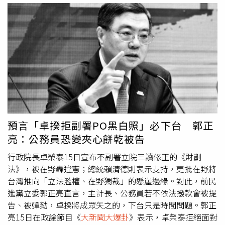
了祝福。這是一個君子之爭，當然進入到選戰之後，各陣營
可以互相檢驗。葉元之指出，人選剛出來的時候，總是要展
現風度祝福一下，就像國民黨主席或民進黨主席，新的人選
出爐時，大家還是會彼此送花，雖然彼此在黨務上有競爭，
但是還是會祝福，至少第一天會是這樣。有這麼急嗎？林國
漳講的那個，也不是什麼大不了的事情。葉元之直言，而且
林國漳罵吳宗憲的那個東西，就是青鳥、罷團、側翼那些人
一直在講的東西，說什麼藍白毀憲亂政云云，聽到耳朵都長
繭了，也沒有什麼新花樣出來，「這種陳腔濫調，這麼急著
要在人家勝出那天就要攻擊人家？」葉元之說，所以看得出
預言「卓揆拒副署PO黑白照」必下台 郭正
來林國漳很急，而且他不是很會打選戰，有一點慌了手腳，
亮：公務員恐變夾心餅乾被告
相信也是民進黨忽然亂了套。因為很多民進黨的人評估，他
們認為吳宗憲不會勝出，覺得可能是張勝德，因為張勝德在
行政院長卓榮泰15日宣布不副署立院三讀修正的《財劃
地方上比較久，有些事情，綠營有準備資料，忽然間吳宗憲
法》，被在野轟違憲；總統賴清德則表示支持，更批在野將
出來，吳宗憲這人就沒什麼好攻擊的。葉元之表示，接下來
台灣推向「立法濫權、在野獨裁」的懸崖邊緣。對此，前民
如果張勝德願意用陸戰，搭配吳宗憲的空戰，再跟陳琬惠整
進黨立委郭正亮直言，主計長、公務員若不依法撥款會被提
合成功，「我覺得機會蠻高的！」
告、被彈劾，卓揆將成眾矢之的，下台只是時間問題。郭正
亮15日在政論節目《
大新聞大爆卦
》表示，卓榮泰拒絕面對