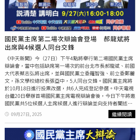
學博士蔡正元，及前台北縣長周錫瑋。主辦單位再次設計彩
蛋提問環節，這次邀請到區桂芝老師，以及兩岸權威趙春山
教授分別錄製VCR向未來的國民黨主席提問，而區桂芝老師
的影片已經錄製完成送交給主辦單位，中天新聞堅持保密，
只表示區桂芝老師一口氣連三問，句句戳中痛點，各候選人
國民黨主席第二場次辯論會登場 郝龍斌將
可以開始大猜題了。「國民黨主席兩岸路線大辯論精彩可
出席與4候選人同台交鋒
期，中天、中視、中時聯播」，國民黨主席大辯論第三場
「兩岸路線大辯論」於10/4週六下午二點至五點在中天新聞
《中天新聞》今（27日）下午4點將舉行第二場國民黨主席
攝影棚舉行，中天新聞24小時直播、YouTube中天新聞、
大
辯論會，當中包括缺席第一場次的前台北市長郝龍斌、前國
新聞大爆卦
、頭條開講直播三開，另外，中視新聞台154
大代表蔡志弘將出席，並與國民黨立委羅智強、前立委鄭麗
台、YouTube中視新聞、庶民大頭家、中時新聞網將同步聯
文，孫文學校總校長張亞中，5人同台交鋒。國民黨主席將
播。
於10月18日進行投票改選，共6人完成登記參選。中天電視
台繼20日舉辦首場國民黨主席電視辯論會後，今日下午將邀
國民黨共5位候選人主席候選人進行辯論並向支持者闡述參
選國民黨主席的理念。值得注意的是，本場辯論除理念闡
繼續閱讀
09月27日, 2025
述、交叉詰問外，還增設提問環節，由資深媒體人董智森、
退役陸軍中將帥化民及影音創作者「Cheap」擔任提問人，
將從年輕人的角度，對未來的國民黨主席提出他們最想問的