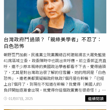
都要說藍白亂刪預算……，今天手語老師這件事情都可以玩
給民進黨立委。從文化部領到錢，自己拍了電影，沒有人要
到這樣子了，民進黨還有什麼事情做不出來？」
看，還捐錢給民進黨兩個立委？所以這就是共犯結構，在自
己利益被掃到的時候，所做的一種反撲！「所以你就知道蔡
英文八年，累積了多少這種東西！」郭正亮提到，做一個比
喻，這就好比國民黨立委挖到了一個螞蟻窩，裡面什麼東西
都爬出來了！你瞬間就看到，「一大堆東西」都爬出來了。
有的人就會怕，說：怎麼那麼多在罵我？那表示你過去八年
台灣政府鬥過頭？「親綠美學者」不忍了：
沒有經營。而人家是鋪天蓋地，累積了一堆資源！有的就是
白色恐怖
直接跟各部的關係，因為他有很多，比如說要批准、申請補
助，都要經過部長。這個衛福部最多。郭正亮提到，看那些
朝野互鬥加劇，民進黨立院黨團總召柯建銘揚言大罷免藍營
醫護相關的團體通通都出來講話，那是只要邱泰源打電話，
41席區域立委，政委陳時中也跳出來呼應。前立委郭正亮直
就非出來不可！「點名的啦，這種團體多咧。」所以這個不
呼，連不少原本親綠的美國政治學者都看不下去，覺得過頭
用擔心，因為他如果跟邱泰源熟，他本來就不是投給你的。
了，尤其是對台灣政治很了解的任雪麗，她的用詞是「白色
因為如果是這麼大的「悲屈」，國民黨的民調應該要暴跌才
恐怖」。連老美都質疑賴政府執政7個月是在幹嘛？「已經
對，有嗎？國民黨沒有暴跌！
上台7個月了，到現在不知道在幹嘛？我覺得（美國人的）
負評開始逐漸會出現，就覺得你這個政黨實在很奇怪！」郭
正亮6日在《
大新聞大爆卦
》節目表示，這會期兩大預算，
繼續閱讀
01月07日, 2025
潛艦國造，國民黨也不是反對，今年11月海測才會過，為什
麼一定要今年編？其實這個很有道理。第二就是光電預算，