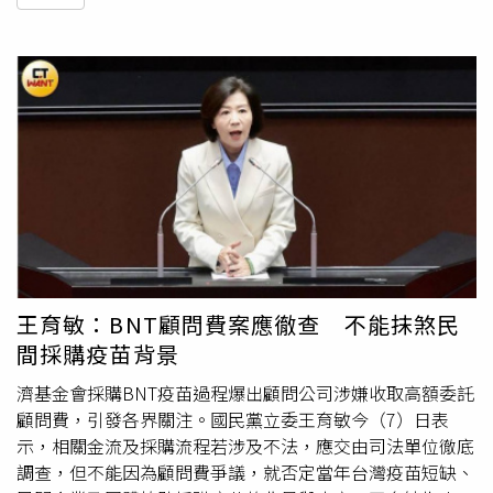
王育敏：BNT顧問費案應徹查 不能抹煞民
間採購疫苗背景
濟基金會採購BNT疫苗過程爆出顧問公司涉嫌收取高額委託
顧問費，引發各界關注。國民黨立委王育敏今（7）日表
示，相關金流及採購流程若涉及不法，應交由司法單位徹底
調查，但不能因為顧問費爭議，就否定當年台灣疫苗短缺、