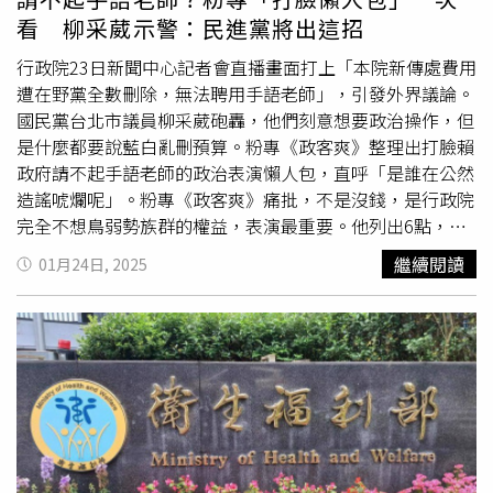
用？而且還是到海外投資，這些錢大部份都是勞工及雇主的
看 柳采葳示警：民進黨將出這招
血汗錢，可以說搬走就搬走嗎？鄭麗文表示，羊毛出在羊身
上，當台灣政府已經缺錢，又不像卡達可以有賣不完的天然
行政院23日新聞中心記者會直播畫面打上「本院新傳處費用
氣、石油，只能搬空國庫，更何況負責人是民進黨，她「一
遭在野黨全數刪除，無法聘用手語老師」，引發外界議論。
萬個不放心」，為何又要在這個時候成立主權基金，難到賴
國民黨台北市議員柳采葳砲轟，他們刻意想要政治操作，但
政府就只為了投資美國，配合開發阿拉斯加天然氣？他呼籲
是什麼都要說藍白亂刪預算。粉專《政客爽》整理出打臉賴
在國會多數的國民黨一定要擋下來，否則台灣就會被掏空。
政府請不起手語老師的政治表演懶人包，直呼「是誰在公然
前立委陳琬惠則說，成立主權基金是民眾黨前副總統候選人
造謠唬爛呢」。粉專《政客爽》痛批，不是沒錢，是行政院
吳欣盈的主張，但當年央行、財政部都強烈反對，從沒聽說
完全不想鳥弱勢族群的權益，表演最重要。他列出6點，行
過同意，但今天賴總統說話了，他就等著看央行、財政部要
政院記者會手語翻譯標案去年底就決標，金額才71萬元，藍
繼續閱讀
01月24日, 2025
如何轉彎，包括如何維持主權基金的絕對中立，在朝野因總
白刪完預算後還剩下95萬可以支付，數學都不會乾脆下台回
預算、大罷免互信早已薄弱的此刻，恐怕政院連遊說在野黨
去國小重讀；總預算審完要總統公告才生效，所以現在動用
都非常困難，在野黨團也等著看行政院的草案版本是怎麼樣
的預算還是「沿用去年相同計畫的預算額度」。他提出質
的一回事。
疑，「立法院預算書都還沒整理完送出，砍都沒砍行政院哪
裡沒錢？真的沒預算也可以動用預備金支應，根據預算法第
22條『法定經費或經立法院同意者』就可以使用，是不是拉
不下臉去問立法院？台北市政府有免費手語翻譯，只要是在
台北市的政府機關都可以申請，是不是不好意思跟蔣萬安打
通電話？科技日新月異，現在已經可以用AI生成字幕，而行