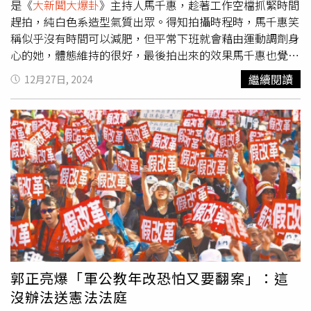
點，他絕對不是笨蛋，他為什麼要講這個？第一個，這個案
是《
大新聞大爆卦
》主持人馬千惠，趁著工作空檔抓緊時間
子本身確實有可疑之處。第二個更重要的就是，他對賴清德
趕拍，純白色系造型氣質出眾。得知拍攝時程時，馬千惠笑
不爽！很明顯。本來謝長廷是希望他能夠繼續當駐日代表下
稱似乎沒有時間可以減肥，但平常下班就會藉由運動調劑身
去，結果賴清德連問都沒問他、一點機會都不給他，直接就
心的她，體態維持的很好，最後拍出來的效果馬千惠也覺得
把他幹掉了。然後他回來之後，不要說駐日代表沒了，連個
滿意。進入新聞圈已經20多年的馬千惠，自小學時期，因為
繼續閱讀
12月27日, 2024
史瓦帝尼都沒有；所以對謝長廷來講，他心裡當然很不爽。
看了前主播李四端的新聞播報，因此受到啟蒙，覺得主播這
謝寒冰提到，賴清德跟謝系的一些子弟兵處得也不是很好，
個職業很帥氣、很拉風，當時就立志要走進新聞圈，雖然小
在這種情況下，謝長廷會做這個，覺得他是先丟出來，看看
時候對「主播」還是一知半解，但慢慢長大發現自己越來越
風向如何。接下來，謝系很可能會跟英系結盟，一起去對抗
有興趣，於是大學填志願時，即使家人認為當老師比較吃
賴系，這非常可能發生。因為謝長廷去當駐日代表之後，謝
香，又是鐵飯碗，但馬千惠仍有自己的想法：「這些我都不
系基本上就歸到英系這邊。然後現在賴清德看起來又一副，
感興趣，因為我是早就知道自己志向在哪裡的人，一路就是
除了少數親近他一點的正國會、新潮流之外，其他的都不留
朝著目標前進。」馬千惠下班會藉由運動調劑身心。（圖／
情。既然是這樣的話，那這些派系要保命，就只有團結起來
中天新聞提供）馬千惠透露入行後曾遇到瓶頸，也有過想放
對付他。★未經判決確定，應推定為無罪。
棄的念頭，但往往在決定前剛好都有一個新的契機，讓她突
破困境繼續往前走。「各種突發狀況都遇過，像是近期在主
持《
大新聞大爆卦
》直播時，因為生理期肚子劇痛，當下真
的很像要拉肚子的感覺，那天我3點才能結束錄影，但痛的
郭正亮爆「軍公教年改恐怕又要翻案」：這
時候是2點半，覺得好像要上廁所，當下閃過念頭如果真的
沒辦法送憲法法庭
撐不下去，好像只能向導播或來賓求救，看誰能來擋一下，