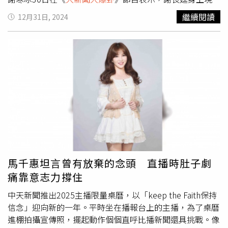
已經沒有職務了，一個老人發言，雖然逆風，但是對他們綠
繼續閱讀
12月31日, 2024
營來說，無所謂，只要當作沒看到就好。當然另外一個更重
要的是，他們現在的關注在北院、北檢這邊的事情上，也不
希望因為這件事情失焦；他們就是在全力猛打：你看啦，
7000萬交保一定就是表示涉嫌重大！上電子腳鐐表示法官
認為你有罪！謝寒冰強調，重點是為什麼謝長廷要發這個東
西？當然他自己本身過去當過律師、也當過市長，他對政
治、對司法都有一定的熟悉度。那他講的是不是事實？當然
是事實！也就是政治獻金這些其他的東西不談，單就柯收賄
這一塊，證據力實在是薄弱到幾乎跟沒有一樣！29日連北檢
自己都講，他沒辦法證明那個EXCEL檔是不是柯文哲寫的？
那你手上還剩什麼證據？就只剩下朱亞虎那210萬？柯文哲
那邊的辯解一定是政治獻金！「那你要怎麼樣去證明他有直
馬千惠坦言曾有放棄的念頭 直播時肚子劇
接收賄？這就是很麻煩的一件事情。」謝寒冰直言，先前就
痛靠意志力撐住
說過，顯然北檢抓不到金流，事實證明他就是抓不到金流！
給他四個月了還是找不到。還叫柯文哲自己講，他要講早就
中天新聞推出2025主播限量桌曆，以「keep the Faith保持
講了，何必等到這一天才講？改口供也是律師建議的，很常
信念」迎向新的一年。平時坐在播報台上的主播，為了桌曆
見，沒什麼好奇怪的。謝寒冰指出，謝長廷會選在這個時間
進棚拍攝宣傳照，擺起動作個個直呼比播新聞還具挑戰。像