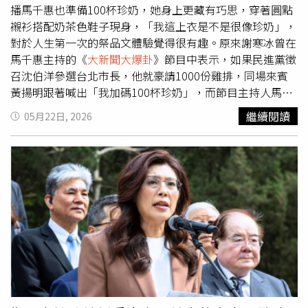
有人利用全民急需疫苗及民眾捐款支持慈濟採購疫苗的善
播馬千惠也準備100杯珍奶，她身上更藏有巧思，穿著圓點
意，藉機從中牟利，司法機關應依法究責，絕不能姑息。此
襯衫搭配奶茶色鞋子現身，「我這上衣是不是很像珍奶」，
外，王育敏也回應行政院政務委員陳時中日前表示「曾做出
對於人生第一次的祭品文體驗覺得很有趣。原來謝寒冰曾在
不實指控者應向社會道歉」的說法。她質疑，疫情期間包括
馬千惠主持的《
大新聞大爆卦
》節目中表示，如果民進黨徵
「3加11」決策的專家會議紀錄是否已公開，以及萬華疫情
召沈伯洋參選台北市長，他就豪請1000份雞排，同場來賓
相關發言等爭議，仍有許多問題尚待說明。王育敏表示，不
黃揚明跟著喊出「我加碼100杯珍奶」，而節目主持人馬千
能因為如今爆發顧問費爭議，就進一步推論疫情指揮中心當
惠也被眾人拱著加碼，「當時真的覺得不太可能是他，所以
繼續閱讀
05月22日, 2026
年的所有決策都沒有問題。她認為，政府對BNT疫苗採購的
沒有多想就上車，單純只是好玩」，結果一出爐，馬千惠也
處理方式，以及後續大力推動高端疫苗政策，至今仍有不少
說到做到掏腰包訂了100杯珍奶。黃揚明因有事無法到場，
社會疑問。她並指出，高端疫苗當時尚未完成第三期臨床試
以「寄杯」方式請中天代發，而台北市議員詹為元及歷史哥
驗，部分國家對其認可程度有限，一些民眾赴海外時仍須補
也各準備100杯珍奶發送給現場民眾。這場「祭品文賭注」
接種其他國際認可疫苗；此外，高端疫苗相關審查程序及專
是在去年底，因民進黨遲遲未公布參選台北市長的人選，隨
家會議資訊公開程度，也曾受到外界質疑，呼籲陳時中再次
著討論熱度越炒越熱，期間不少議員、名嘴也陸續加入「祭
向社會說明。
品文」行列，雞排、珍奶一路加碼，最後意外演變成大型兌
現現場。馬千惠透露，這是自己第一次加入「祭品文賭
注」，沒想到一次就成真，讓她笑稱「真的太意外了」，過
去她在節目中也見過許多來賓發祭品文，但最後都因沒有成
真而不了了之。馬千惠透露自己私下其實不喝珍珠奶茶，這
次為了訂飲料，還認真問了同事普遍大都喜好的甜度、冰