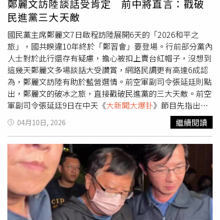
鄭麗文訪陸談話受肯定 前中將直言：戳破
度，「我平常都喝無糖，最多加一點珍珠而已，後來決定直
民進黨三大天敵
接交給飲料店，畢竟還是要符合大家口味。」馬千惠坦言當
初都沒料到事情會兌現，「但這次就是大家吃得開心，也是
國民黨主席鄭麗文7日啟程訪陸展開6天的「2026和平之
放鬆心情的一種。」至於日後若再被拱著要打賭，她立刻笑
旅」，國共睽違10年終於「鄭習會」要登場。行前部分黨內
喊：「之後再被問我一定會三思，不會這麼快就答應。」
人士對於此行還存有疑慮，擔心被扣上賣台紅帽子，沒想到
這幾天鄭麗文多場談話大受讚賞，網路民調更有高達6成認
為，鄭麗文訪陸有助於藍營選情。前空軍副司令張延廷則點
出，鄭麗文的破冰之旅，直接戳破民進黨的三大天敵。前空
軍副司令張延廷9日在中天《
大新聞大爆卦
》節目先指出，
民進黨這個殖民心態非常要不得，他一直在講228，那都平
繼續閱讀
04月10日, 2026
反賠償了，日本殖民台灣50年殺了63萬台灣同胞，為什麼
民進黨沒叫日本去認錯道歉賠償？要一視同仁嘛，不要認賊
作父、做鷹犬。韓國還叫日本向慰安婦道歉。中共總書記習
近平。（圖／美聯社）張延廷稱鄭麗文的破冰之旅，可以從
歷史另外一角來看，國民黨對台灣是有非凡的貢獻，光復了
台灣，然後國共內戰回來守住台灣，不然台灣可能被赤化。
然後那時蔣中正帶了四百多萬兩黃金，現在已經是423公噸
的黃金，然後建設臺灣搞十大建設、搞全民健保、搞台積