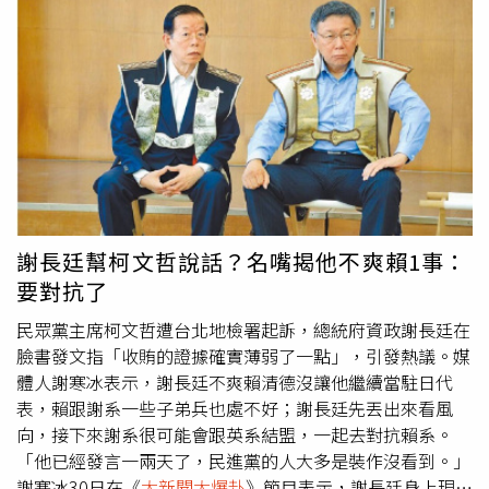
9000億！你能源政策都還沒有做任何的反省檢討，你就要
再編9000億？「所以我覺得...這個老外也看得懂啦！」「就
覺得奇怪，你到底在幹嘛？」郭正亮指出，就愈來愈會有一
種論述出現，就是：輸不起，然後搞政治鬥爭！尤其柯文哲
這一件，因為看到任雪麗都跳出來。任雪麗是很親民進黨
的，她就出來講說，美國很多親民進黨的學者，都覺得：這
樣是不是太過了？郭正亮強調，然後她用的詞，就是「白色
恐怖」！任雪麗1980年代就常來台灣了，40幾年了，所以
對台灣的政治很了解。她現在就感覺：這台灣...我要說你是
民主，真的愈來愈難！我要怎麼辯護「你是民主國家」？所
謝長廷幫柯文哲說話？名嘴揭他不爽賴1事：
以呂秀蓮也講話、游盈隆也講話，「她們都感到有點...過頭
要對抗了
了啦！」郭正亮直呼：「那柯建銘這個就是...超級過頭！」
★未經判決確定，應推定為無罪。
民眾黨主席柯文哲遭台北地檢署起訴，總統府資政謝長廷在
臉書發文指「收賄的證據確實薄弱了一點」，引發熱議。媒
體人謝寒冰表示，謝長廷不爽賴清德沒讓他繼續當駐日代
表，賴跟謝系一些子弟兵也處不好；謝長廷先丟出來看風
向，接下來謝系很可能會跟英系結盟，一起去對抗賴系。
「他已經發言一兩天了，民進黨的人大多是裝作沒看到。」
謝寒冰30日在《
大新聞大爆卦
》節目表示，謝長廷身上現在