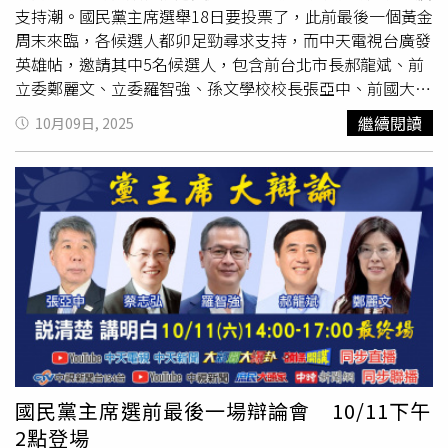
支持潮。國民黨主席選舉18日要投票了，此前最後一個黃金
周末來臨，各候選人都卯足勁尋求支持，而中天電視台廣發
英雄帖，邀請其中5名候選人，包含前台北市長郝龍斌、前
立委鄭麗文、立委羅智強、孫文學校校長張亞中、前國大代
表蔡志弘同框辯論，11日禮拜六下午二點就在北市內湖中天
繼續閱讀
10月09日, 2025
攝影棚舉行。辯論會提問者、前立委蔡正元（圖）要大家拭
目以待。（圖／報系資料照）主辦單位說，屆時會邀請台北
市立第一女中教師區桂芝、兩岸權威學者趙春山擔任「彩蛋
VCR」提問者，其中區桂芝的提問影片非常犀利，連三問要
直球對決，不容參選人打模糊仗。此外，現場也會邀請三位
提問人，分別是前立委蔡正元、前我方駐紐西蘭大使介文
汲，還有前台北縣長周錫瑋，其中蔡正元面對記者追問，堅
持不透露半點提問消息，只要大家11日拭目以待。主辦單位
強調，這場辯論播出平台包括有中天新聞24小時直播，
YouTube中天新聞、
大新聞大爆卦
、頭條開講直播「三
開」。此外，中視新聞154台，以及YouTube中視新聞、庶
民大頭家、和中時新聞網YouTube都同步聯播，歡迎關心台
國民黨主席選前最後一場辯論會 10/11下午
灣前途的好朋友一同參與。
2點登場