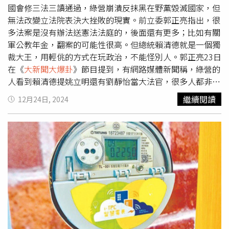
而且直播是沒有廣告的，就算有也只有30秒，最後我用意志
國會修三法三讀通過，綠營崩潰反抹黑在野黨毀滅國家，但
力ㄍㄧㄥ到結束。」馬千惠提到播報時主播們一定都會遇到
無法改變立法院表決大挫敗的現實。前立委郭正亮指出，很
憋尿的情況，「主播其實也是一般人，這真的是我們的日
多法案是沒有辦法送憲法法庭的，後面還有更多；比如有關
常」。馬千惠透露入行曾遇到瓶頸，也有過想放棄。（圖／
軍公教年金，翻案的可能性很高。但總統賴清德就是一個獨
中天新聞提供）2025年即將到來，馬千惠許願「要活的比
裁大王，用輕佻的方式在玩政治，不能怪別人。郭正亮23日
之前更好」，「雖然很籠統，但是我覺得就是要逐年進步，
在《
大新聞大爆卦
》節目提到，有網路媒體新聞稱，綠營的
不管是生活、工作或是自身外表的維持都很重要，不能被時
人看到賴清德提姚立明還有劉靜怡當大法官，很多人都非常
間打敗。」馬千惠坦言自己容易被流量牽制而影響心情，但
生氣！說：你這不是硬找麻煩嗎？劉靜怡就是個大深綠！她
繼續閱讀
12月24日, 2024
不斷告訴自己「這是在做對的事情」，公司轉型至今第五
連蔡英文執政的時候，都直接罵民進黨；這個深綠的人，你
年，在她看來每一步都走的很不容易，她說：「所以信念這
讓她當大法官？姚立明就不用說了。「那你這是幹嘛？」郭
件事情，我覺得是支撐自己走下去的一個，很重要的一個力
正亮直言，如果賴清德總統本人都是用這種輕佻的方式在玩
量，就算累，我也感到很滿足。」
政治，那就不要怪人家對你，都是以力量相待，不可能對你
以禮相待。你對人家有過禮貌嗎？就：你都是這樣，那大家
就硬碰硬！「總之有很多法案，你是沒有辦法送憲法法庭的
啦！後面還有更多...有關年金的翻案。我跟你講，那個翻案
就是翻案！」郭正亮強調，就是有關軍公教那個錢，又被翻
過來！以目前狀況來看，那個可能性很高。你這個可以送憲
法法庭嗎？所以覺得這個人莫名其妙，就是一個獨裁者。郭
正亮表示，現在才真正體會到，當年台南議會，為什麼會跟