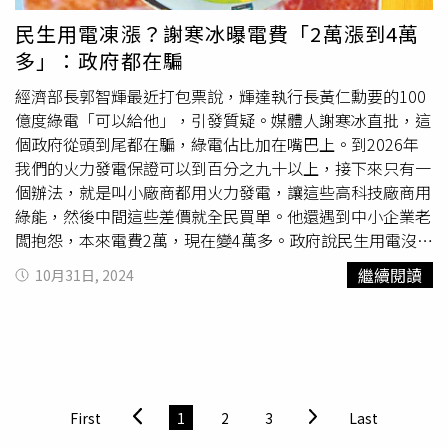
他衝突成這樣：我就是不要進台南議會！那你要怎樣？那時
民生用電凍漲？謝寒冰曝電費「2萬漲到4萬
議會跟他衝突成什麼樣子，他現在把這個帶到中央，一樣！
多」：政府都在騙
「所以這種人就是...台灣就是倒大楣，選了一個獨裁大王
啊！」
經濟部長郭智輝最近打包票說，輝達執行長黃仁勳要的100
億度綠電「可以給他」，引發質疑。媒體人謝寒冰直批，這
個政府從頭到尾都在騙，綠電佔比加在嘴巴上。到2026年
我們的火力發電保證可以到百分之九十以上，接下來只有一
個辦法，就是叫小廠商都用火力發電，讓這些高科技廠商用
綠能，然後中間這些差價就全民買單。他還遇到中小企業老
闆抱怨，本來電費2萬，現在變4萬多。政府說民生用電沒
漲？根本在騙！謝寒冰30日在《
大新聞大爆卦
》節目質疑，
繼續閱讀
10月31日, 2024
風電產業都快倒了，根本沒有什麼在大規模的建設，結果你
今年一年突然之間加了6.1％？「請問一下加在哪？加在你
的嘴巴上嘛！靠用嘴加的啊，不然是怎樣？」然後2026年
可以達到百分之二十的佔比？「你唬誰啊？根本不可能！」
「倒是我跟你打包票，到2026年的時候，我們的火力發
電，保證可以到百分之九十以上！」謝寒冰直言，一定是這
First
1
2
3
Last
樣，因為我們現在解決電力唯一的辦法就是用火力發電，其