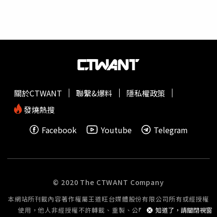
他沒了！但是問題是，對這些高科技產業來說，火力發電就
是不頂用，他要綠能！謝寒冰強調，那接下來只有一個什麼
辦法？就是叫小廠商：你都用火力發電！讓這些高科技廠商
用綠能，然後中間這些差價？抱歉，就全民買單！就是這
樣。到時候看政府怎麼選擇？看你是要拿納稅人的錢去補貼
台電，或者是調高電費，就是這樣，沒別的選擇。「我今天
走來這邊錄影的路上，才有一個人跟我抱怨。」謝寒冰提
到，他開一間公司，本來每個月電費兩萬塊，結果不是說漲
關於CTWANT
聯繫&爆料
隱私權政策
百分之25嗎？他想說：那就2萬5嘛！對不對？結果不是，
變成4萬多！「就是這樣，你懷疑嗎？」謝寒冰直呼，所以
發燒熱搜
他們都說民生用電完全沒漲？你去看看，這兩個月拿到電費
Facebook
Youtube
Telegram
單的人，你看看有沒有漲？還是有漲！怎麼沒漲？所以這個
政府，根本從頭到尾都在騙你。謝寒冰指出，他只是很籠統
地告訴你：啊這個漲百分之12、那個漲百分之25，可是他
沒有告訴你級距計算方式！所以很多人就傻傻地以為，直接
乘個百分之25就算了？實際上不是這樣算的。所以這個政府
© 2020 The CTWANT Company
從頭到尾就在騙人！就是一群詐騙集團組成的政府，你還對
本網站所刊載內容著作權屬王道旺台媒體股份有限公司所有或經授權
他有什麼期待？近日也有網美發文抱怨：「我去年的這時候
使用，他人非經授權不許轉載、重製、公開播送或公開傳輸。
知道了，請關閉視窗
是4000多要5000，這個月拿到的是9000多要10000！基本