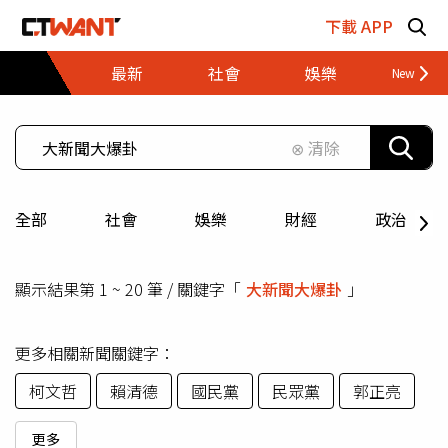
跳至主要內容區塊
下載 APP
最新
社會
娛樂
財經
⊗ 清除
全部
社會
娛樂
財經
政治
顯示結果第 1 ~ 20 筆 / 關鍵字「
大新聞大爆卦
」
更多相關新聞關鍵字：
柯文哲
賴清德
國民黨
民眾黨
郭正亮
更多