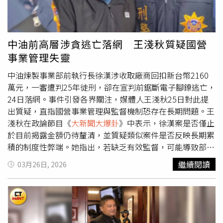
電、半導體，40年打下的基礎，不管孫運璿也好、李國鼎也
好，或者張忠謀等等，才有台灣今天榮景，國民黨對台灣是
有多大的貢獻，然後民進黨都在收割。張延廷續指，抗中保
台我們知道都是喊假的，國民黨營造了和平的這種氛圍，民
中油前高層涉貪逃亡落網 王淺秋質疑國營
進黨就開始從中煽動抗中保台，然後從中撈好處，因為抗中
事業管理失靈
保台你就要買武器，買武器就有仲介費、有佣金有回購，這
都是幾百億，那到誰口袋去了？他們都在國外都有帳戶。兩
中油煉製事業部前執行長徐漢涉收取廠商回扣新台幣2160
岸這個抗中保台他撈錢，兩岸真打起來真的都跑掉，因為幾
萬元，一審遭判25年徒刑，卻在宣判前鋸斷電子腳鐐逃亡，
百億都存在美國啊。張延廷直言，民進黨的天敵就三大天
24日落網。事件引發各界關注，媒體人王淺秋25日對此提
敵，兩岸和平、兩岸交流、兩岸多互動，他最怕這三個，因
出質疑，直指國營事業管理與監督機制恐存在長期問題。王
為只要做到這三項，民進黨選票馬上就跑了，為什麼，才知
淺秋在政論節目《
大新聞大爆卦
》中表示，徐漢案是否僅止
道原來大陸上不是他們所想的土房子、高鐵沒有靠背、一片
於目前揭露金額仍待釐清，並質疑類似案件是否反映長期累
落後， 這就坐井觀天，講白了睜眼說瞎話。所有大陸進步
積的制度性弊端。她指出，若缺乏有效監督，可能導致部分
的他絕口不談，所有大陸人不好的他都講，就是意識形態。
人員產生錯誤觀念，進而衍生貪瀆問題。她進一步批評，國
繼續閱讀
03月26日, 2026
營事業在過去具備穩定收益基礎，但近年營運表現與相關爭
議頻傳，外界難免質疑內部治理是否出現問題。她也呼籲相
關單位應強化調查與制度改革，釐清責任並提升透明度，以
重建社會信任。此外，針對徐漢能在電子監控下仍逃逸一
事，王淺秋認為，現行監管措施是否足夠，亦值得檢討。她