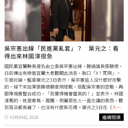
指出，相關制度若無法有效防範風險，將影響司法與執行公
信力。
吳宗憲出線「民進黨亂套」？ 葉元之：看
得出來林國漳很急
國民黨宜蘭縣長提名由立委吳宗憲出線，勝過議長張勝德，
日前傳出有綠營宜蘭大老聽聞此消息，脫口「X！死啊」，
引發討論。藍委葉元之3日表示，吳宗憲這人沒什麼好攻擊
的，接下來如果張勝德願意用陸戰，搭配吳宗憲的空戰，再
跟陳琬惠整合成功，「我覺得機會蠻高的！」並表示，林國
漳罵的，就是青鳥、罷團、側翼那些人一直在講的東西，聽
到耳朵都長繭了，也沒有什麼新花樣。葉元之3日在《
大新
聞大爆卦
》節目表示，「我覺得林國漳太急了啦！，因為通
繼續閱讀
03月04日, 2026
常人家剛被提名出來，你就是說好話」。他聽吳宗憲說，當
初民進黨確定徵召林國漳參選宜蘭縣長時，吳宗憲也是表達