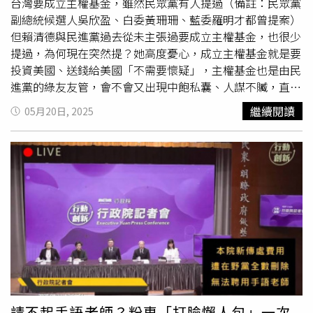
利，則局面愈混亂愈可能出現轉機。他認為，在此時釋放柯
台灣要成立主權基金，雖然民眾黨有人提過（備註：民眾黨
文哲，是「非常合理」的決定，因為柯的聲勢回升，將對藍
副總統候選人吳欣盈、白委黃珊珊、藍委羅明才都曾提案）
白整合產生變數，而藍白談不攏對民進黨反而有利。謝寒冰
但賴清德與民進黨過去從未主張過要成立主權基金，也很少
分析，柯文哲被釋放後，民眾黨內部勢必出現變化。先前黨
提過，為何現在突然提？她高度憂心，成立主權基金就是要
內一面倒支持現任黨主席黃國昌，是因為柯被收押無法發
投資美國、送錢給美國「不需要懷疑」，主權基金也是由民
聲。如今柯出獄，過往被壓制的不同聲音將再度集中至他身
進黨的綠友友管，會不會又出現中飽私囊、人謀不贓，直接
上。他也提醒，雖然柯已交保，但因受限住居並不得接受媒
將「布袋剪個大洞漏錢」，在野黨必須堅定拒絕，萬萬不可
繼續閱讀
05月20日, 2025
體訪問，若他貿然發言，恐成為北檢再次聲請羈押的理由。
讓民進黨成立。鄭麗文說，俄羅斯、卡達、沙烏地阿拉伯都
他警告：「民進黨可能會放任他說話一陣子，再在關鍵時刻
有國家主權基金，但是這些國家多屬能源輸出國，有大量石
出手，理由就更充足。」節目主持人馬千惠則表示，柯文哲
油天然氣可以出售，換來美金，但又不能像台灣全部拿回國
出獄後依然具備「渲染力」，可點燃不少支持者的希望。謝
內，所以部份挪出主權基金，直接在海外投資。但反觀台
寒冰回應指出，情勢將更加複雜，對民進黨雖不全然有利，
灣，台商賺到的每一分錢都已經將美金換成新台幣，進入中
但若想翻轉敗局，「越亂越好、越亂越有機會」，因此釋放
央銀行，成為台幣的貨幣準備，一旦動用，就可能動搖國
柯文哲是經過多重考量後的戰略安排。
本。那麼主權基金的財源究竟哪裡來？鄭麗文表示，央行說
的簡單，要不是財政部舉債，要不就是財政部編預算，如此
一來，民進黨政府又要從國庫中搬走一大筆錢，否則就要債
留子孫。鄭麗文今天接受「
大新聞大爆卦
」訪問時還說，雖
然另有人主張「可以從四大基金中挪錢」，但四大基金有部
份是人民的退休金，運作的也不錯，為何要挪出去另做他
請不起手語老師？粉專「打臉懶人包」一次