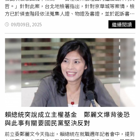
播，也會針對四強辯論表現舉行線上投票，各主席參選人的
哲。」針對此案，台北地檢署指出，針對京華城等案情，檢
人氣表現，將立刻受到網友點評。
方已於偵查階段依法蒐集人證、物證及書證，並於起訴書中
詳列相關內容。該起訴書共3冊、總計894頁。此外，在審
繼續閱讀
09月09日, 2025
判過程中，檢方亦持續提出證據調查聲請，並進行證人交互
詰問，以履行舉證責任。地檢署強調，自起訴以來，法院曾
3度裁定延長羈押，且每次裁定皆認定柯文哲涉嫌違反《貪
污治罪條例》中的違背職務收賄罪、主管及監督事務圖利
罪，以及《刑法》中的公益侵占罪與背信罪等，認定其犯罪
嫌疑重大。因此，柯文哲近日公開質疑檢方調查進度，並批
評檢察官「把中華民國的司法社會信任度全部摧毀掉」，檢
方認為此言與事實不符，有混淆視聽、誤導社會之虞，應予
嚴正駁斥。針對北檢將提出抗告，資深媒體人謝寒冰8日在
政論節目《中天辣晚報》中分析，形式上北檢必會抗告，但
高院是否駁回或發回更裁才是關鍵。他認為，駁回機率較
高，若法院選擇發回，則代表「高層意見可能出現變化」。
賴總統突說成立主權基金 鄭麗文爆背後恐
謝寒冰指出，一旦北檢採「無限抗告」方式將柯再次羈押，
與此事有關要國民黨堅決反對
恐引發社會重大爭議。此外，謝寒冰在5日於《
大新聞大爆
卦
》節目中指出，從政治盤勢來看，民進黨若被視為選情不
前立委鄭麗文今天指出，賴總統在就職週年記者會中，提到