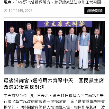
現實，但在野也曾提過解方，就是讓憲法法庭能正常召開，
由政黨提名、依政黨比例補足法官人數，大家就願意協商，
繼續閱讀
12月16日, 2025
但民進黨不願意。他認為，賴清德就是讓一切都回到原點，
這樣賭國民黨也不會被激將提倒閣，「國民黨有這麼笨嗎？
藍白現在加起來就贏了，即便改選贏了又怎樣？就是原
狀。」郭正亮指出，若財劃法不副署，質疑難道錢直接用，
「我就不相信主計長敢把錢給你！」比方說5000億已經被
財劃法修法拿走，不相信公務員敢把那5000億給出去，給
了立委可提告。郭正亮直言，「你以為立委員是吃素的？你
立刻被告瀆職、違法。監察院也可以提告，你會被彈劾！」
郭正亮表示，如果真的要這樣槓，也須想一下後面會碰到什
麼事。「賴清德是絕無可能陪你一起選！」他也點出後續的
連鎖效應，包括軍警加薪若不執行，薪資與給付是否照發都
會引發法律爭議，「現在（政府）等於是害公務員變夾心餅
最後辯論會5選將周六齊聚中天 國民黨主席
乾」。主持人馬千惠提到，卓榮泰很硬，還PO出黑白照
改選彩蛋直球對決
片。郭正亮則直呼，卓榮泰硬也沒有用，「他那個黑白照
片，就是預告要下台」，總統已經公告的東西，不副署就是
中天電視台今（9）日表示，後天11日禮拜六下午兩點將舉
違憲，你沒有這個權力，這事情搞到最後就是眾矢之的，藍
行國民黨主席改選前最後一場辯論會，除了邀請重量級來賓
白沒那麼笨提倒閣。
提問外，也將開放各候選人加油團入場，相信能掀起新一波