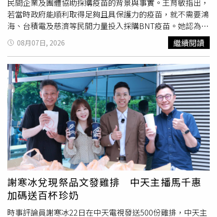
民間企業及團體協助採購疫苗的背景與事實。王育敏指出，
若當時政府能順利取得足夠且具保護力的疫苗，就不需要鴻
海、台積電及慈濟等民間力量投入採購BNT疫苗。她認為，
民間企業與團體出面協助採購，本身就反映出台灣當時確實
繼續閱讀
08月07日, 2026
面臨疫苗供應不足的情況。她回憶，疫情期間鴻海創辦人郭
台銘曾多次向總統府表達協助採購疫苗的意願，也透過社群
平台公開說明進度，而政府當時對民間採購疫苗的態度，也
曾引發社會討論。王育敏今日接受《
大新聞大爆卦
》節目訪
問時表示，既然檢調已針對慈濟採購案中高達10億元的顧問
費介入偵辦，就應將金流、合約內容及相關責任完整查明，
但這與當年台灣疫苗不足、民間協助採購疫苗是兩件不同的
事情，不應混為一談。她表示，慈濟最終確實完成BNT疫苗
採購，因此目前更應檢視的是採購過程中的行政管理及決策
程序，包括高額顧問費是否合理，以及慈濟當時是否充分查
證顧問公司的背景與採購能力。王育敏指出，疫情期間全台
有大量民眾因疫情失去生命，而鴻海與台積電同樣參與疫苗
謝寒冰兌現祭品文發雞排 中天主播馬千惠
採購。如果顧問公司曾宣稱其他民間採購案也採取相同模
加碼送百杯珍奶
式、支付類似顧問或律師費用，就應進一步釐清相關說法是
否屬實，以及慈濟是否曾向其他採購單位求證。她強調，若
時事評論員謝寒冰22日在中天電視發送500份雞排，中天主