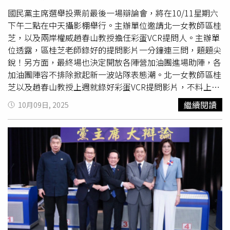
國民黨主席選舉投票前最後一場辯論會，將在10/11星期六
下午二點在中天攝影棚舉行。主辦單位邀請北一女教師區桂
芝，以及兩岸權威趙春山教授擔任彩蛋VCR提問人。主辦單
位透露，區桂芝老師錄好的提問影片一分鐘連三問，題題尖
銳！另方面，最終場也決定開放各陣營加油團進場助陣，各
加油團陣容不排除掀起新一波站隊表態潮。北一女教師區桂
芝以及趙春山教授上週就錄好彩蛋VCR提問影片，不料上週
辯論會因二位候選人赴花蓮關心災情導致取消，故順延至本
繼續閱讀
10月09日, 2025
週最終場播出。區桂芝老師一口氣提問三個問題，完全不拐
彎末角，說大白話，由於多是長期以來泛藍群眾關切的議
題，候選人們如何接招，既是考驗，也備受期待。主辦單位
表示，彩蛋提問環節每一題都是亮點，候選人不妨好好把
握，爭取更多支持和掌聲！另外，三位現場提問人分別是北
京清華大學博士蔡正元，前駐紐西蘭大使介文汲，以及前台
北縣長周錫瑋；由於這是距離投票日最近的一次辯論，提問
人對提問內容十分慎重，蔡正元堅持不透半點口風。最後一
場黨主席辯論時間是10/11星期六下午二點至五點，播出平
台包括有中天新聞24小時直播，YouTube中天新聞、
大新聞