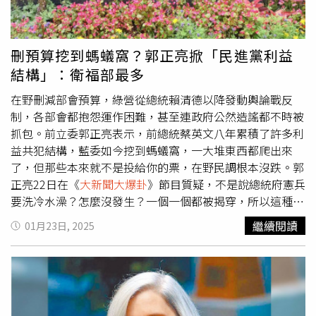
政院公務員這麼多，有時間做造謠圖卡，沒時間打字？現在
是清朝要用飛鴿傳書嗎？」粉專《政客爽》指出，破解賴政
府目前裝窮故意不請手語翻譯欺負弱勢族群的話術，目前立
刪預算挖到螞蟻窩？郭正亮掀「民進黨利益
法院尚未送出總預算書、總統尚未公告生效，現在所有國家
結構」：衛福部最多
營運的錢，都是按造去年編列的計畫去正常支付。他提到，
預算法第五十四條規定，用白話文來說就是，新計畫或重大
在野刪減部會預算，綠營從總統賴清德以降發動輿論戰反
建設，這些新的支出項目必須等到今年的預算通過後才能動
制，各部會都抱怨運作困難，甚至連政府公然造謠都不時被
用，但如果是緊急狀況或立法院同意，可以例外；既有計
抓包。前立委郭正亮表示，前總統蔡英文八年累積了許多利
畫，可以按照原本的計畫或去年的執行金額繼續進行，不能
益共犯結構，藍委如今挖到螞蟻窩，一大堆東西都爬出來
超出範圍，而手語翻譯就是既有的計畫，可以按照去年執行
了，但那些本來就不是投給你的票，在野民調根本沒跌。郭
的金額繼續進行，2024年的手語翻譯服務也是71萬，這項
正亮22日在《
大新聞大爆卦
》節目質疑，不是說總統府憲兵
服務一直都存在，「那是誰在公然造謠唬爛呢？」國民黨台
要洗冷水澡？怎麼沒發生？一個一個都被揭穿，所以這種東
北市議員柳采葳23日在《
大新聞大爆卦
》表示，跟大家打個
西真的不用擔心。為什麼會看到鋪天蓋地的文宣？郭以前跟
繼續閱讀
01月23日, 2025
預防針，3、4月的時候民進黨會玩一個預算通通都被藍白
徐巧芯就討論過這個問題，她每天網路都搞到半夜兩三點，
刪，所以窒礙難行的遊戲，民進黨一定會啟動一個「藍白預
她說：這個我們還是沒有網路公關公司厲害，他一出口就幾
算釀的禍」的遊戲，事實上就是因為他們想要癱瘓國家，他
百個！你怎麼跟他玩？所以要理解為：這是網路公關公司的
們刻意癱瘓國家，然後說是因為藍白亂刪預算、預算癱瘓國
最後演出！他如果不努力一點，明年還有錢嗎？ 郭正亮直
家的。柳采葳說，「他們刻意想要政治操作，但是他們什麼
言，這個都是切身利益！侯漢廷都爆料了，導演本身就捐錢