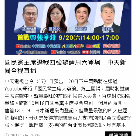
問題。辯論會播出平台包括中天新聞24小時直播、YouTube
中天新聞、
大新聞大爆卦
、頭條開講三頻道三開直播。另
外，中視新聞台154台，中視新聞YT、庶民大頭家YT、中時
新聞網YT同步聯播。
國民黨主席選戰四強辯論周六登場 中天新
聞全程直播
中天電視台今（17）日預告，20日下午兩點將在頻道
Youtube舉行「國民黨主席大辯論」線上開講，屆時將邀請
主席選戰中，聲量最旺的前四名候選人與會，直球對決四強
爭鋒。距離10月18日國民黨主席投票只剩一個月的時間，
儘管18、19二日才辦理黨內登記，但聲量最強的四人已經
逐漸明朗，分別是獲得前總統馬英九支持的國民黨立委羅智
強、獲得「戰鬥藍」支持的前台北市長郝龍斌、具有基本教
義派支持的孫文學校總校長張亞中、話題不小的前立委鄭麗
繼續閱讀
09月17日, 2025