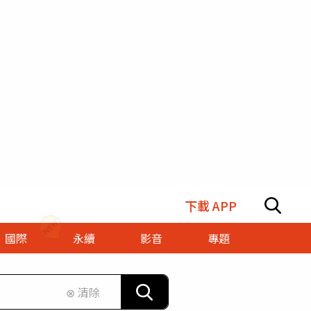
下載 APP
國際
永續
影音
專題
⊗ 清除