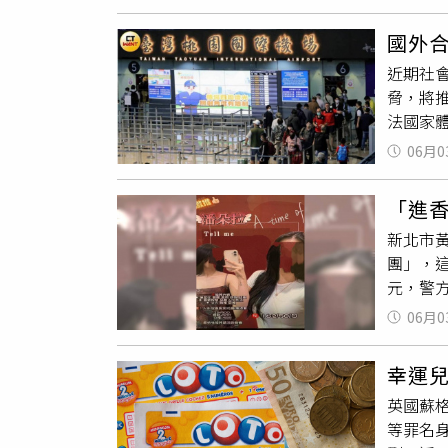
午，趙
克古柯
要求曾男
情況下
國外
心進行
（Gri
近期社
安獲救
脅，將
彈、依
法國家
《道路交
06月0
進一步
執照1
「進
其駕駛
新北市
年滿1
團」，這
國開放
元，警
指出，
方調查
危害防
06月0
術與特
交通管
團還將通
銷駕照
幸運兒
元，不
透過結
英國蘇
合分析
通部將
等罪名身
臺、電
得換發