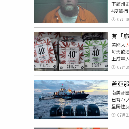
下該州
4度被
一度無
07月3
成輕傷）
元），並
有「
元）購買
美國人
分享獎
每天飲酒
爆發衝
上成年
且另須
最新數據
承受不
07月2
包括吸
躲在書
定吸菸者
手槍、
蓋亞
每天使
入室竊
南美洲國
用成癮
逃離拘
已有7
使用
大
州彩券
呈陽性
月吸食
已確認的
大麻
的比
07月2
齡，該渡
而是26
人，顯
樂及成