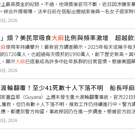
史上最高獎金的紀錄。不過，他領獎後官司不斷，近日因涉嫌家
捕。綜合外媒報導，法辛日前在搭船出遊結束後與一名女子返家時
法正常呼吸。法院紀錄顯示，法辛目前被控一級勒頸傷害罪（涉
0日, 2026
，不過他29日在地方法院出庭時否認所有指控、拒絕認罪。法官裁
下令不得接觸被害女子，同時要求配戴電子腳鐐，以確保遵守禁制
麻」煩？美民眾吸食
大麻
比例與頻率激增 超越飲
威力球彩券，幸運抱回1.673億美元的頭獎獎金而受到外界關注，當時
大麻
使用率持續攀升！最新官方調查顯示，2025年每天或幾乎每
金，葛里茲也曾說希望利用這筆錢償還債務。然而中獎後過沒多
的1720萬人，也超過每天吸菸的1990萬人，創下歷史新高。
突遭警方逮捕。警方指控，他涉嫌踢傷一名副警長臉部並企圖逃
人，顯示
大麻
已逐漸成為許多中壯年族群的日常習慣。根據美國藥
繳納1000美元罰款。之後，法辛曾受訪表示，希望重新開始人
，以及美國國家藥物使用與健康調查結果，2025年約有2140
少壓力。不過，今年2月他又因涉嫌恐嚇遭逮捕。警方表示，一名
9日, 2026
食及食用
大麻
產品；相較之下，每天或大部分時間飲酒者約1720
桌底下。女子指稱法辛曾帶她參加聚會，並涉嫌施壓要求她食用一
則約1990萬人。調查也指出，自2021年以來，美國固定吸菸人
彈藥、
大麻
及吸毒器具。隔月法辛再因涉嫌闖入一處民宅並竊取約1
那渡輪翻覆！至少41死數十人下落不明 船長呼
用
大麻
（吸食及食用）的人數卻激增21%。此外，每天使用電子煙
盜及持有
大麻
等罪名。據了解，法辛的犯罪紀錄最早可追溯至19
家蓋亞那（Guyana）上週末發生重大渡輪翻覆事故，官方22
物質的第4位。雖然整體飲酒人口仍遠高於
大麻
使用者，調查顯示
留設施等案件。依據肯塔基州法律，只要年滿18歲且未受緩刑或
7人獲救，但仍有數十人下落不明，搜救工作仍持續進行中。警方
麻
者約4380萬人，但
大麻
使用者形成固定習慣的比例明顯更高。
。
反應，都遭到警方拘留，事故原因仍在進一步調查。根據官方說法
大麻
者有40%至50%幾乎天天使用。年齡層分析也顛覆外界印象
27名死者，使死亡人數攀升至41人。出事的渡輪為「MV Barim
例約10%至12%，每天飲酒者僅3%至5%，每天吸菸者約9.6
2日, 2026
輪於當地時間上週六晚間在外海翻覆，官方表示，事故發生時船上
歲以上成年人，如今已有數百萬名30歲、40歲及50歲族群幾乎
示有46人未列入正式名單，也讓後續搜救及失聯人數統計更加困
癮物質使用習慣正持續改變，
大麻
在合法化範圍擴大及社會接受