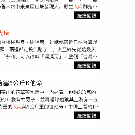
式隱匿毒品交易金流的犯罪模式，並透過反毒情
烏魯木齊市米東區山坡發現大片野生
大麻
群落，
ate）」的狀況會在日本全國蔓延。
大隊日前偕同柏楊河哈薩克族鄉派出所，持續執
繼續閱讀
藏匿毒品原植物的區域，以徒步拉網方式逐一巡
整片植株生長密集、分布集中，數量超過20萬
大麻
位共同處置，並迅速劃設警戒區域、固定現場證
舞台樓梯現身，開場第一句話就替近日在台灣娛
除，同時清理殘留根莖，避免植株再次萌發，確
顯，兩邊都走投無路了！」炎亞綸先從這幾天
式，全面剷除野生
大麻
植株，避免毒品原植物再
，「永和」可以改叫「漂漂河」，整個「台灣」
同參與，一旦發現疑似非法栽種或野生毒品原植
像這樣？」背後投影出一段淹水影片，再緩緩說
，維護社會治安與公共安全。禁毒單位也提醒，
繼續閱讀
徹底。而針對近期YouTube圈道歉風波接連
可能對人體健康造成嚴重危害。過量使用可能導
了一份完整懶人包：Dodoman 道歉的原因，
可能誘發精神錯亂、偏執及妄想等精神疾病。警
塞5公斤K他命
搖了搖頭無奈地說：「我真的是生錯年代了。」
大麻
。此外，
大麻
還可能損害大腦記憶力、注意
寄出的花草茶包裹中，內夾藏一包約300克的
的啊！」本以為這裡已是結尾，炎亞綸又在觀眾
引發退化性腦部病變。同時，
大麻
也會削弱人體
的31歲曾姓男子，並再循線逮獲其上游有十五
？看他們影片那個素顏的樣子，我還以為誰又持
呼吸系統而言，吸食
大麻
可能造成支氣管炎、咽
克重的
大麻
與5公斤重的愷他命，市價上看約1千
表示早有預言。他戴上眼鏡、拿起雷射筆，
能造成的影響，甚至可能高於一支香菸。禁毒單
的曾姓男子前往收取自泰國寄來的花草茶禮盒，從
，這幾天狂下雨讓牛都無法排汗，因此食慾不佳造
立不穩、手部顫抖，並降低操作精密機械及駕駛
繼續閱讀
市新莊將收貨的曾姓男子逮捕到案，掌握其前
的人，我只想問一句——您是農經系的嗎？」
不實資訊而接觸毒品，共同防範毒害危及個人健
。警方將2人逮捕到案後，也突破2人心防，進
在觀眾席裡素顏穿白 T 的陳大天身上：「一臉
捕