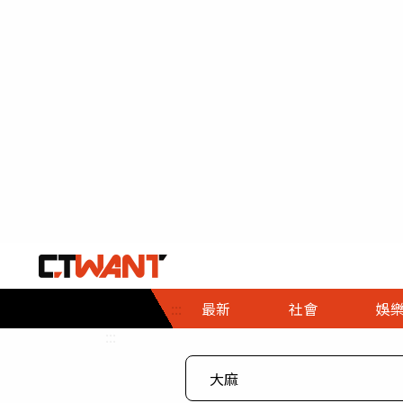
社會首頁
娛樂首頁
財經首頁
政
:::
最新
社會
娛
時事
即時
熱線
:::
直擊
大條
人物
調查
專題
３Ｃ