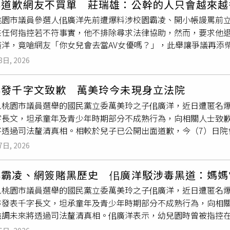
洋道歉網友不買單 莊瑞雄：公幹的人只會越來越
災難，政府正動員所有可用資源，全力搜尋失蹤乘客，目前已派遣
美國人日常生活的一部分。◎提醒您：吸菸有害健康、吸菸害人
桃園市議員參選人佀廣洋先前遭爆料涉校園霸凌、開小帳謾罵前立
隊共同執行水下搜索作業。初步調查認為不完整的乘客名冊以及
請勿飲酒。◎《CTWANT》提醒您：拒絕毒品 珍惜生命
來任何指控若不符事實，他不排除尋求法律協助，然而，要求他
示，船長及至少一名船員接受毒品檢測後，
大麻
反應呈陽性，兩
洋，竟嗆網友「你女兒會去當AV女優嗎？」，此舉讓爭議再添柴
酒或吸毒採「零容忍」政策，並說明這是非常嚴重的事情。
譜，本來只是犯眾怒，「現在我看公幹的人會越來越多」。佀廣洋
8日, 2026
致歉，並澄清他從未因成績不好，就讓全校重考，也從未販售
大
有任何指控與事實不符，他將交由司法調查，釐清真相，並表示
洋發千字文致歉 萬美玲今未現身立法院
萬美玲樁腳的桃園里長表態支持佀廣洋，而桃園豐林里里長簡士
入桃園市議員選舉的國民黨立委萬美玲之子佀廣洋，近日遭匿名爆
優嗎？」此話一出，引發大量網友不滿。莊瑞雄今(8)日在輿情
字長文，坦承童年及青少年時期部分不成熟行為，向相關人士致
檢驗，尤其佀廣洋是萬美玲的兒子，但若佀讓人覺得「我家實力
將透過司法釐清真相。相較於兒子已公開出面道歉，今（7）日院
樣，拖過一段時間就好了，大家就忘光光」，莊直言這太小看桃
佀廣洋表示，幼兒園時曾被指控在同學頭髮塗白膠，國中時曾替
，但里長用職業歧視的回應方式，只會讓網友怒氣更大，本來只
7日, 2026
感情處理不成熟等，他都願意反省並致歉；對於曾因外送延誤詢
莊喊話，若萬美玲不曉得怎麼處理風波，可以詢問國民黨團的其
歉意。不過，針對要求警衛罰寫名字、偷吃同學雞排、將同學手
各界的指教，以此尋求桃園市民的認同，不然過多的小動作，反
年霸凌、網簽賭黑歷史 佀廣洋駁涉毒黑道：媽媽
強調相關帳號並非自己所有，更駁斥涉入黑道及販售
大麻
煙彈等
入桃園市議員選舉的國民黨立委萬美玲之子佀廣洋，近日遭匿名爆
母親萬美玲動用立委特權施壓，佀廣洋表示，籃球隊事件是自己
書發表千字長文，坦承童年及青少年時期部分不成熟行為，向相
節，大學休學也都是依正常程序辦理。佀廣洋也坦承高中時曾因
強調未來將透過司法釐清真相。佀廣洋表示，幼兒園時曾被指控
辦，經少年法庭依法裁定責付，以此駁斥外界所稱「動用特權包
伯格症同學發生推擠，以及過去感情處理不成熟等，他都願意反