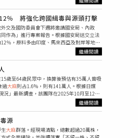
繼續閱讀
名字、偷吃同學雞排、將同學手機泡水、開小帳
駁斥涉入黑道及販售
大麻
煙彈等指控，表示願意
12％ 將強化跨國緝毒與源頭打擊
佀廣洋表示，籃球隊事件是自己遭同學毆打受
院外交及國防委員會下週將邀請國安局、內政
常程序辦理。此外，佀廣洋也坦承高中時曾因參
協同作為」進行專案報告。根據國安局送交立法
法裁定責付，以此駁斥外界所稱「動用特權包
12％，原料多由印度、馬來西亞及對岸等地走
律途徑維護自身權益。
打擊與跨境查緝。國安局統計，近一年查獲毒品
繼續閱讀
先驅原料約25％，依托咪酯及其先驅原料約占
類別分析，4-甲基甲基卡西酮及其先驅原料占比
人
12％。雖然比例相對較低，但因依托咪酯屬第一
5歲至64歲民眾中，換算後預估有35萬人曾吸
，三級毒品4-甲基甲基卡西酮主要來自對岸、
食過
大麻
則占1.6%，則有141萬人。根據日媒
緝。至於依托咪酯，其成品粉末多由印度、馬來
」最新調查，該團隊在2025年10月至12月
表示，新興毒品主要透過海空貨櫃夾藏、船舶接
用過古柯鹼的人占整體0.4%，換算全國人口約為
，強化跨機關合作，並透過國際情報交流掌握販
繼續閱讀
食古柯鹼經驗的受訪者比例，男性為0.5%，女
局將持續整合情資能量，加強防堵海上走私、海
曾暴露於古柯鹼風險之中。除了古柯鹼問題日益顯
毒品流入風險。此外，國安局也將持續與友盟國
剿毒源
「
大麻
」。數據顯示，曾吸食
大麻
的人口比例高
趨勢；並分析歷年查獲案件，建構毒品來源、運
野生
大麻
群落。經現場清點，總數超過20萬株，
的高普及率，成為日本政府目前亟需防範與宣導
指出，未來也將結合司法警察機關運用科技偵
工方式全面鏟除，並強調落實「不留一株、不留
也查獲多起有關使用毒品「依托咪酯