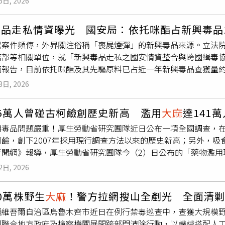
美玲未現身立法院，未再對事件做出任何回應。
6日, 2026
，因用詞不當造成不適，也表達歉意。不過，針對要求警衛罰寫
他人等傳聞，佀廣洋一一否認，強調相關帳號並非自己所有，更
毒品走私情資曝光 國安局：依托咪酯占新興毒品
法調查自證清白。針對外界質疑母親萬美玲動用立委特權施壓，
駕案件頻傳，外界關注俗稱「喪屍煙彈」的新興毒品來源。立法
親選擇原諒，並無家長下跪求情情節；至於大學休學也都是依正
務部等相關單位，就「新興毒品走私之國安情資整合與跨國緝毒
簽賭深感懊悔，並透露當年是母親親自將他送辦，經少年法庭依
面報告，目前依托咪酯及其先驅原料已占近一年新興毒品查獲量約
說法。他強調，做錯的事會承擔，未來若再有不實指控，將循法
，未來將透過情報整合、國際合作及科技偵蒐等方式，加強源頭
3日, 2026
-甲基甲基卡西酮及其先驅原料占約26％最多，其次為愷他命及
其餘則為海洛因、古柯鹼、
大麻
及安非他命等毒品。若以新興毒品
5萬人曾碰古柯鹼創歷史新高 濫用
大麻
達141萬
居首，愷他命及先驅原料約43％，依托咪酯及其先驅原料則約占
毒品問題嚴重！厚生勞動省研究團隊近日公布一項全國調查，在1
，且近來多起毒駕案件皆與其有關，因此受到高度關注。報告指出
鹼，創下2007年採用現行調查方法以來的歷史新高；另外，吸
澳門，常與愷他命混合，偽裝成咖啡包、茶包等產品，以規避查
聞網》報導，厚生勞動省研究團隊今（2）日公布的「藥物濫用現況
入，而對岸則是先驅原料「依托咪酯酸」的重要來源地。國安局
國15歲至64歲的5000人中取得3156份有效問卷。這些人中使
際包裹寄送等方式非法輸入台灣。未來將整合國安情報團隊資源
2日, 2026
，創下自2007年採用現行調查方法的歷史新高。其中坦承曾有吸
，協助司法警察機關查緝跨境毒品犯罪。在防制作為方面，國安
0.3%，若將此比率依日本總人口數進行換算，約等同於35萬人
及人體夾帶毒品等犯罪模式，同時掌握軍營內外涉毒網絡，降低
0萬株野生
大麻
！警方拉網搜山全剷光 全面清
，該份調查也指出，目前日本境內藥物濫用最為嚴重的品項仍是
合作，透過情資交換、反毒會議及經驗分享，掌握國際毒品犯罪
疆維吾爾自治區烏魯木齊市近日在例行禁毒巡查中，查獲大規模
%，換算後約有141萬人，明顯反映出
大麻
在當地不法藥物市場中
售網絡，朝「源頭打擊」目標推進。針對新興犯罪手法，國安局
即聯合地方政府及檢察機關展開跨部門清除行動，以機械搭配人
核心。事實上，不久前日媒曾報導台灣頻傳毒駕事件，近期沖繩