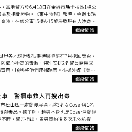
獲自西班牙寄來台的3個機車輪胎內藏有5公斤
傷害：「你化了妝還這麼醜？」最終陳大天只能
。當地警方於6月18日在金邊市瑪卡拉區1棟公
總計查獲第二級毒品
大麻
612.9公克、第三級毒品
，卻補了一句讓全場意味深長的話：「你需要道
毒品及相關證物。《柬中時報》報導，金邊市瑪
包及手機11支等證物。全案訊後依違反毒品危害防
時，在該公寓15樓A-15號房發現有人涉嫌販
頒之「新世代反毒策略行動綱領」第二期「溯
3包疑似毒品粉末，以及分裝工具等證物。隨
人」為中心追緝運毒網絡成員及源頭，展現刑事
繼續閱讀
捕1名日本籍男子。柬埔寨警方在現場查獲4大包
甚鉅，參與製造、運輸、販賣毒品更為刑事重
量塑料分裝袋等工具。當地警方指出，相關案
事局會持續強力掃蕩不法黑幫及毒品集團，精準
網絡有關，並依法處理後續偵辦程序。
活空間。
世界各地球迷都很期待哪隊能在7月抱回獎盃。
防備心極高的毒販，特別安排2名警員喬裝成
搗毒窟，順利將他們逮捕歸案。根據外媒《美聯
長阿爾坎塔拉（Carlos Alcántara）上校
繼續閱讀
a）；警方獲得情報，卡布雷拉是一名無可救藥的超級
氛中，警方因而決定投其所好，祭出奇招。阿爾
押上車 警攔車救人再搜出毒
的世界盃足球賽官方吉祥物的人偶裝，方便在
市松山區一處動漫展場，將3名女Coser與1名
代表美國的禿鷹「Clutch」與代表加拿大的駝
與毒品。據了解，趙男本身也是Coser活動經
鐵錘猛力砸開大門，後方待命的持槍警員隨即一
期不睦。警方指出，曾男簽約後多次未依約提供
了2524塊古柯膏、210公克的古柯鹼粉末、
至被追討活動費用，雙方因此積怨已久。13日下
賣微量毒品屬於違法行為，凡被查獲持有5至50
繼續閱讀