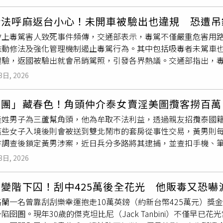
男夥同40歲鍾姓男子，以出遊名義租賃高檔豐田保母車，進入位
膏者，將面臨3至7年的有期徒刑。事實上，這並非祕魯警方首次
與旗下3名女Coser一同上車「談判」。松山警方接獲報案後
順利接近，利馬警方就曾多次發揮創意，讓警員化身為各式熱門
合法呼麻返台小心！未開車被驗出也違規 恐遭吊
區域封鎖，掌握涉案車輛資訊後，於8分鐘內在復興北路與興安街
nch）、傑森與佛萊迪、死侍及金鋼狼等。
會上毒駕害人致死事件頻傳，交通部表示，毒駕不僅嚴重危害用
，過程中無人受傷。警方並在車內及兩名嫌犯隨身物品中，查扣模
推動修法及強化管理機制遏止毒駕行為。其中包括吸毒者未駕車
托咪酯煙彈等大批毒品。全案訊後依妨害自由及違反《毒品危害
體驗，返國被驗出就會吊銷駕照，引發各界熱議。交通部指出，
通管理處罰條例》第35條及《刑法》第185條之3規定，依法
3日, 2026
強化毒駕防制作為，交通部規劃修正《道路交通管理處罰條例》
至2年，加重為吊銷駕駛執照且3年內不得再考領；對施用第一級
香團」藏春色！角頭仲介泰女賣淫美圖攬客撈百萬
執照並限制重新考領，施用第三級、第四級毒品者則吊扣其駕駛
黃姓男子為三蘆幫角頭，他為牟取不法利益，透過親友招攬泰國
8歲同車乘客明知駕駛人施用毒品仍搭乘者之處罰規定，藉由共同
些女子入境後則會被送到雙北鬧市的套房從事性交易，黃男則每次
大麻
合法的國家，體驗抽
大麻
後返國被驗出就可能在未駕車情況
方調查後鎖定黃男涉案，近日兵分多路將其逮捕，並查扣手機、
各國有各自法令規定，國外合法的行為在台灣未必合法，原則是
，該應召集團分工專業，黃姓主嫌特地招攬具有美工設計專長的
制條例屬二級毒品，即使吸食行為在國外，返國經警方確認有施
3日, 2026
效圖貼美化旗下女子，製作成精美的行銷文案與宣傳照，放在各
理處罰條例》舉發處罰。除此之外，交通部也將建立毒駕者及施
訊群組取名為「進香團」，並將尋芳客謔稱為「香客」，以宗教用
處分者，須完成毒品戒癮治療或毒品危害講習，並於一定期間內
變階下囚！刮中425萬後全花光 他販毒又恐嚇
法獲利高達百萬。新北市刑大整合分析各分局查獲的性交易案件
合交通管理與戒癮輔導機制，促使行為人戒除毒癮，降低吸毒後
格蘭一名曾靠刮刮樂幸運抱走10萬英鎊（約新台幣425萬元）獎
鎖定黃男涉案，警方近日兵分多路收網，逮捕黃嫌及旗下3名林姓
優先修正《道路交通安全規則》，要求經確認施用毒品者，須完
陷囹圄。現年30歲的傑克坦比尼（Jack Tanbini）不僅早
腦主機1臺、毒品
大麻
1包等相關證物，詢後依涉嫌組織犯罪防制
短期駕駛執照或重新考領駕照，以儘速落實源頭管理及風險控管