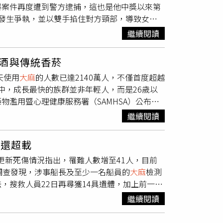
暴案件再度遭到警方逮捕，這也是他中獎以來第
發生爭執，並以雙手掐住對方頸部，導致女子
及家庭暴力）及四級傷害罪（涉及家庭暴力並造
繼續閱讀
定保釋金1萬5000美元（約新台幣49萬
令。2025年4月法辛以2美元（約新台幣65
酒與傳統香菸
他表示將與母親葛里茲（Linda Grizzle）
天使用
大麻
的人數已達2140萬人，不僅首度超越
久，法辛便在佛羅里達州一家海灘度假村因與人
其中，成長最快的族群並非年輕人，而是26歲以
逸，最後遭電擊槍制伏。他事後認罪，被判入監
物濫用暨心理健康服務署（SAMHSA）公布的
生，坦言自己過去做過許多錯誤的決定，也讓母親
萬名12歲以上美國人每天或幾乎每天使用
大麻
，
女子報案稱擔心自身安全，警方到場時發現她
繼續閱讀
萬人（定義為30天內飲酒20天或以上），每天固
種「軟糖（gummy）」。警方隨後在屋內查獲
口已下降28%，固定飲酒人口減少24%；反觀
萬2000美元（約新台幣39萬元），被控二級
麻還超載
的人數約1750萬人，酒精則跌至美國人日常使
94年，涉及竊盜、毒品犯罪、參與有組織犯罪及
日更新死傷情況指出，罹難人數增至41人，目前
過去一個月曾飲酒的美國人高達1.29億人，而曾
假釋條件限制，即使有犯罪前科，仍可合法購買
調查發現，涉事船長及至少一名船員的
大麻
檢測
每月飲酒者中僅約13%每天飲酒；相較之下，每
，搜救人員22日再尋獲14具遺體，加上前一天
。研究指出，18至25歲族群每天或幾乎每天使用
a號」，建造於1939年，至今已有超過80年船
%。不過，
大麻
使用率成長最快的並非年輕族群，
繼續閱讀
實際搭載179人，但乘客名冊卻僅登記133
每天都會使用
大麻
。研究結果反映，美國民眾的娛
難。據了解，這起事故是蓋亞那數十年來最嚴重
度提升下，已逐漸取代酒精與傳統香菸，成為越