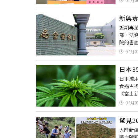
院會萬
07月0
車禍」
號攻擊
新興
接受司
近期毒
傷，母
部、法
與網路
院的書
庇」的
私來台
07月0
中，以4
7％，
日本3
約45％
日本濫用
級毒品
食過古柯
香港及
《富士新
西亞流
間，從全
駁及國
07月0
35萬人
毒線索
性則為
空運輸
驚見2
著之外
家深化
大陸新
達1.6
輸及販
警方隨
的首要