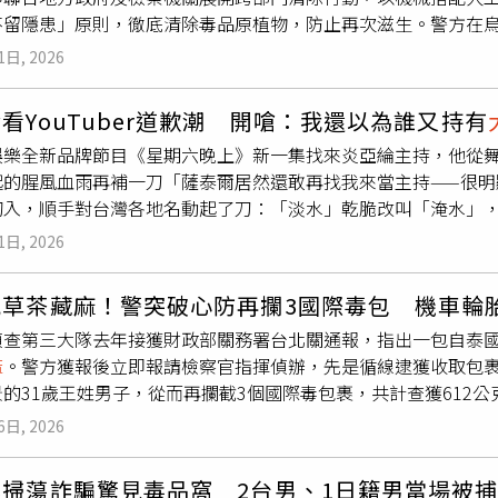
強暗網巡查及數位情資蒐集，掌握利用虛擬貨幣、電子錢包等方
不留隱患」原則，徹底清除毒品原植物，防止再次滋生。警方在
midate）」的案件，令日本各界憂心濫用「依托咪酯（Etomid
、無人機操作等實務課程，提升查緝與情資分析能力。
過20萬株。綜合大陸媒體報導，烏魯木齊市米東區公安分局禁毒
1日, 2026
化禁種鏟毒踏查工作，鎖定山林、荒地、坡地等人煙較少、容易
法人員在柏楊河鄉轄區周邊山坡發現大片野生
大麻
，經勘查確認，
看YouTuber道歉潮 開嗆：我還以為誰又持有
方確認情況後，立即通報柏楊河鄉政府及米東區人民檢察院等單
娛樂全新品牌節目《星期六晚上》新一集找來炎亞綸主持，他從
後採取大型機具與人工同步清除的方式，將所有野生
大麻
連根剷
起的腥風血雨再補一刀「薩泰爾居然還敢再找我來當主持——很明
徹底清除，不留下任何後續風險。執法人員採取機械搭配人工方
切入，順手對台灣各地名動起了刀：「淡水」乾脆改叫「淹水」
。警方表示，禁種鏟毒工作除了仰賴例行巡查外，也希望民眾共
叫「馬拉灣」。他更是話鋒一轉提到：「以後過海關是不是就會
立即向警方通報，以利及時處置，避免毒品原植物流入非法用途
1日, 2026
就叫做八仙過海關。」雙關語說得漫不經心，台下笑聲卻炸得相當
然在部分國家及地區開放醫療或娛樂用途，但大量或長期吸食仍
呱吉、蔡阿嘎到Dodoman，炎亞綸替沒跟上的觀眾直接整理口述
不清、焦慮、憂鬱、敵意增加，甚至出現自殺傾向；長期濫用則
草茶藏麻！警突破心防再攔3國際毒包 機車輪胎
就是「大家只喜歡看兩個男的，不喜歡看一男一女的影片」他先
山林、荒地及坡地等隱蔽區域展開拉網式巡查，查獲大規模野生
偵查第三大隊去年接獲財政部關務署台北關通報，指出一包自泰國
立刻宣誓立場「我也只愛嘟man——不是，嘟嘟man啊！誰要女
算能力及判斷能力，使思考遲鈍、反應變慢，長期吸食甚至可能
麻
。警方獲報後立即報請檢察官指揮偵辦，先是循線逮獲收取包裹
之後，補上整段最辛辣的一刀：「但這真的有嚴重到需要道歉嗎
統，降低細胞及體液免疫功能，增加感染病毒與細菌的風險；對
的31歲王姓男子，從而再攔截3個國際毒包裹，共計查獲612公
咧。」而關於近期台灣牛奶榮登全球最貴的社會議題，炎亞綸也
氣喘發作及喉頭水腫等疾病，研究指出，吸食一支
大麻
菸對肺功
。據了解，有十五分幫背景的31歲王姓男子，其涉嫌指使31歲
D 大螢幕上重現當年那篇臉書貼文逐字朗讀：「好一陣子沒下雨
，
大麻
還會影響肌肉協調及身體平衡能力，過量吸食可能導致站
6日, 2026
面夾帶的約300公克重的
大麻
磚，警方收獲線報後，先是於新北
減少、乳價上漲不斷 我的觀察啦」念畢抬頭，淡淡問：「質疑我
具的能力，增加意外事故風險，因此呼籲民眾切勿因好奇或誤信
河丟棄相關證據，從而循線逮獲指使曾男前往收取包裹的王姓男子
布已建立維基百科條目「下雨牛奶說」，並掃視全場，目光精準落
會安全。
寨掃蕩詐騙驚見毒品窩 2台男、1日籍男當場被