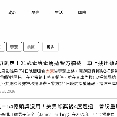
寵物
政治
漂亮
生活
國際
運勢
運動
梅酒
國
毒駕
美國
更多
趴趴走！21歲毒蟲毒駕遭警方攔截 車上搜出鎮
1歲彭姓男子4日晚間吸食
大麻
後毒駕上路，竟還隨身攜帶2把鎮
啟動攔截圍捕，在介壽路上將其攔停，並在其車內搜出2把鎮暴槍
及公共危險等罪嫌移送法辦。警方於4日晚間接獲通報，指汽車駕
啟動攔截圍捕，在桃園區介壽路上攔下該車，並要求彭姓駕駛下
5日, 2026
，警方在其車上搜出鎮暴槍2把，經毒品唾液快篩後他呈
大麻
陽性
違反《槍砲彈藥刀械管制條例》及《刑法》公共危險毒駕等罪嫌
元中54億頭獎沒用！美男領獎後4度遭逮 曾盼
基州51歲男子法辛（James Farthing）在2025年中了金額高