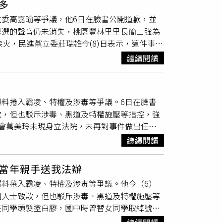
多
16艘船隻前往事故海域，由法國潛水員與當地
害己。◎喝酒勿開車！飲酒過量，有害健康，未
委高嘉瑜等爭議，他6日在臉書公開道歉，並
船員疑似吸毒，都可能是導致事故的重要因素，
退選的聲音仍未消失，桃園豐林里里長簡士強為
人已遭拘留接受調查，當局強調政府對船員值勤
火，民進黨立委莊瑞雄今(8)日表示，這件事越
6日針對他的爭議回應，他願意為他傷害同學
繼續閱讀
麻
煙彈、開小帳謾罵高嘉瑜等離譜行為，他強調
將記取教訓、反省改進。針對此風波，多位被外
強竟在他自己貼文下標記網友反嗆「你女兒會去
料捲入霸凌、特權及涉毒等爭議。6日在臉書
回應記者會上表示，桃園市民對於民意代表有蠻高
歉，但也駁斥涉毒、黑道及特權施壓等指控，強
很強，國民黨在桃園就是這麼的偉大，做錯事情
會萬美玲未現身立法院，未再對事件做出任何
園市民了。莊瑞雄表示，危機控管可以用更正面
女同學取綽號、與亞斯伯格症同學發生推擠，以
是犯眾怒的爭議，「現在我看公幹的人會越來越
繼續閱讀
問對方「是否出車禍」，因用詞不當造成不適，
他成員，要脫身最好的方式是誠懇的澄清說明，
機泡水、開小帳號攻擊他人等傳聞，佀廣洋一一
噬的力量就會一直存在。
當年親手送我法辦
指控，表示願意接受司法調查自證清白。針對外
料捲入霸凌、特權及涉毒等爭議。他今（6）
遭同學毆打受傷，母親選擇原諒，並無家長下跪
關人士致歉，但也駁斥涉毒、黑道及特權施壓等
參與網路簽賭深感懊悔，並透露當年是母親親自
在同學頭髮塗白膠，國中時曾替女同學取綽號、
庇」的說法。相較於兒子已公開出面道歉，今日
省並致歉；對於曾因外送延誤詢問對方「是否出