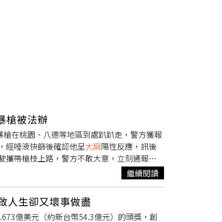
暴槍被法辦
暴槍在桃園、八德等地區到處趴趴走，警方獲報
，經唾液快篩後確認他呈
大麻
陽性反應，訊後
駛攜帶槍枝上路，警方不敢大意，立刻通報線
車接受盤查。彭男見自己插翅難飛，只能乖乖配
繼續閱讀
反應，於是將彭男連人帶槍帶回派出所偵訊，
移送法辦，相關案情則仍待調查釐清。
重啟人生卻又壞事做盡
達1.673億美元（約新台幣54.3億元）的頭獎，創