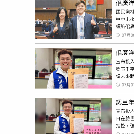
佀廣
的海上
來越多
國民黨
潛水團
滿18歲
重申未
警方表
護航佀廣
期間飲
扯越離
07月0
的指控
未來若
佀廣
界視為
宣布投
當AV女
發表千
的標準
調未來
又怎麼
回應。
的理由
07月0
及過去
多」。
也表達
並接受
認童
否認，
宣布投
界質疑
日在臉
求情情
指控，
將他送
與亞斯