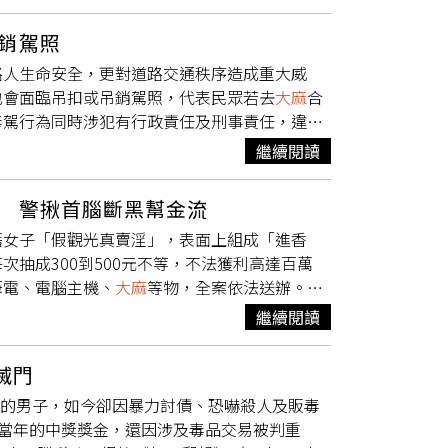
於復興北路的展場後，持鎮暴槍抵住曾男腰部，
利用「變裝術」破案，過去為了在不驚動嫌犯的
，中崙派出所立即啟動快打機制，通報勤務指揮中
電影或節慶角色，包括聖誕老人、鬼靈精
銷駕照
口成功攔停保母車。警方表示，4名被害人均平
路人生命安全，更對道路交通秩序造成重大威
擬槍1把、鎮暴槍1把，以及安非他命、
大麻
煙
也會面臨吊扣或吊銷駕照，代表民眾若去
大麻
合
防制條例》等罪嫌，移送台北地檢署偵辦。
毒駕行為同時涉犯有行政責任及刑事責任，違反
將優先追究刑事責任，以有效遏止毒駕行為。為了
繼續閱讀
，重點包括將吸食毒品後駕車者由現行吊扣駕駛
、第二級毒品者，即使未有駕車行為，亦將吊銷
 警揪首腦斷黑幫金流
執照；同時提高毒駕初、累犯罰鍰額度，並增訂
籍女子「假觀光真賣淫」，表面上組成「進香
責任機制提升社會防制效果。若民眾前往像是泰
抽成300到500元不等，不法獲利高達百萬
下面臨被吊扣或吊銷駕照處分。對此，交通部也
筆電、電腦主機、
大麻
等物，全案依法送辦。警
進到我國境內就要遵守我國法令，故
大麻
依毒品
林姓共犯擔任「寫手小編」，利用高超的修圖技
用毒品情形並通報，未來就可依修法後的《道路
繼續閱讀
大網路平台招攬生意。為了規避警方查緝，該集
用毒品者的駕駛資格管理制度。未來受吊扣、吊
語掩蓋性交易，黃男則是每次抽成300到500
未再施用毒品，始得重新考領或換發駕駛執照，
滅門
，發現幕後有幫派集團操控，透過跨域性情資整
駕車違反交通安全的風險。在短期措施方面，交
金的男子，如今卻因暴力討債、恐嚇殺人及販毒
、陳姓、邱姓等共犯，查扣手機8支、筆電1
成相關治療或講習，並持續符合規定條件後，始
已花光當年的中獎獎金，還因涉及毒品交易被判重
條例、毒品危害防制條例、妨害風化及洗錢防制
機制。交通部強調，政府對於毒駕行為絕不寬