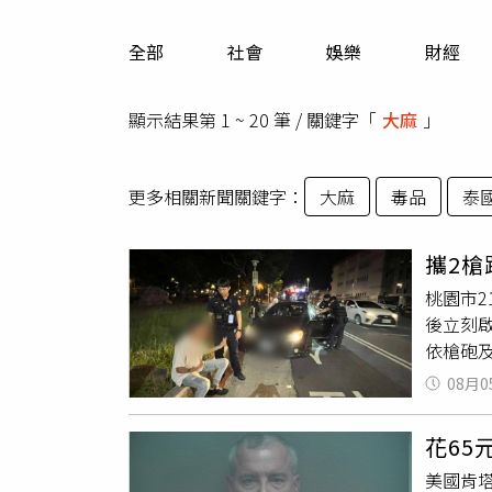
人物
汽車
全部
社會
娛樂
財經
專欄
房產新勢力
顯示結果第 1 ~ 20 筆 / 關鍵字「
大麻
」
更多相關新聞關鍵字：
大麻
毒品
泰
攜2槍
桃園市2
後立刻
依槍砲
上警力
08月0
合調查
訊後依
花65
美國肯塔