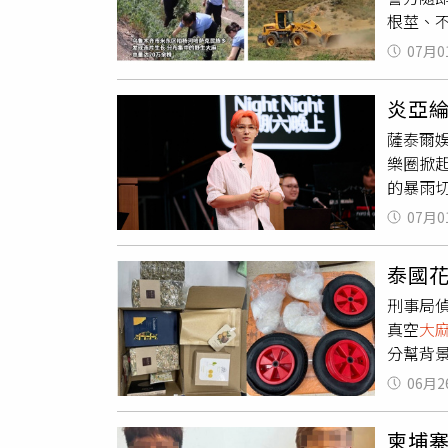
蒐，加
根莖、
（Eto
報訓練
數量超
07月0
行常態
查。執
炎亞綸
株。警
薩泰爾
據，隨
樂圈掀
保毒源
的暴雨
次生長
乾脆改
物，應
07月0
出「這個
大麻
雖
不斷，從
致意識
泰國花
說穿了
方針對
刑事局
接著又
力、計
真空
大
的笑完
免疫系
分幫背景
有
大麻
喉炎、
萬餘元
在 LE
位指出
06月2
中獲得裡
成奶量
交通工
往淡水
他更宣
康與社
柬埔