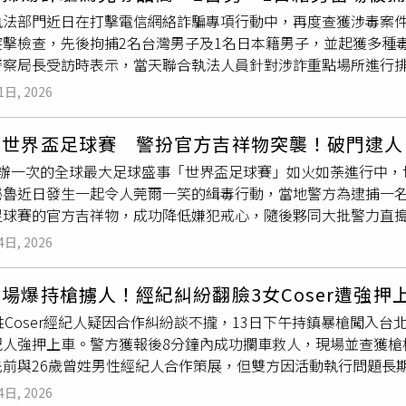
後續還有3個毒包裹準備寄送來台，於去年11月通報關務署後，查
道歉的樣子。」陳大天自辯「我現在不是素顏」，卻換來更大的
執法部門近日在打擊電信網絡詐騙專項行動中，再度查獲涉毒案件
他命，與2個花草茶禮盒內夾有2包毒品
大麻
，總重約298公克，
罪：「對不起，我不應該質疑你的農經專業。」炎亞綸微笑收下
突擊檢查，先後拘捕2名台灣男子及1名日本籍男子，並起獲多種
.1015公斤，粗估黑市價格約1千萬元，另再查獲毒品咖啡包5
更重要的事吧！」
察局長受訪時表示，當天聯合執法人員針對涉詐重點場所進行排查
移請台北地檢署偵辦，2人均遭法院收押。刑事局為落實行政院訂
食及非法持有毒品，當場拘捕2名台灣男子，並查獲2大包冰毒、
人、斷金流」之「斷絕毒三流」反毒總目標；本案專案人員以「
1日, 2026
人員在同棟公寓11樓I2-11號房再度發現另宗毒品案件，並拘
關口、溯源斷根之決心。毒品嚴重影響社會治安、國人身心健康
38顆毒品藥丸、1包冰毒，以及電子秤、
大麻
卷煙紙、研磨器與大
經查獲恐將面臨終生牢獄，在此特別呼籲民眾切勿以身試法；刑
瘋世界盃足球賽 警扮官方吉祥物突襲！破門逮人
仍在進一步調查中，將持續釐清毒品來源及是否與電信詐騙犯罪
根，全力打擊瓦解製、運、販毒組織，以維護國民安居樂業之生
舉辦一次的全球最大足球盛事「世界盃足球賽」如火如荼進行中，
祕魯近日發生一起令人莞爾一笑的緝毒行動，當地警方為逮捕一名
足球賽的官方吉祥物，成功降低嫌犯戒心，隨後夥同大批警力直
，祕魯打擊一般犯罪的精銳部隊「綠色中隊」（Green Squadron）隊
4日, 2026
次行動鎖定的嫌犯為48歲男子卡布雷拉（Carlos Cabrer
，正好近期世界盃足球賽展開，他正瘋狂沉浸在世界盃的熱絡氣
場爆持槍擄人！經紀糾紛翻臉3女Coser遭強
上校指出，由於卡布雷拉警覺性高，因此決定讓2名警員穿上吸睛
姓Coser經紀人疑因合作糾紛談不攏，13日下午持鎮暴槍闖入台北
何懷疑的情況下接近嫌犯住所。行動當日，這2名警員分別化身為
人強押上車。警方獲報後8分鐘內成功攔車救人，現場並查獲槍枝
aple」，一接近現場並鎖定卡布雷拉的藏身地，立刻拿起金屬大
先前與26歲曾姓男性經紀人合作策展，但雙方因活動執行問題長
當場將措手不及的嫌犯制伏。警方在隨後的搜索中，於該據點起獲
oser人數，且經常遲到、早退，導致趙男遭主辦單位責難，甚
克的
大麻
、一把手槍、彈藥和現金等。根據秘魯現行法律規定，販
4日, 2026