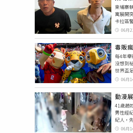
而得知
就是要
柬埔寨
重的愷
俯首認
寓展開
愷他命5
歉的是
卡拉區警
制條例
賣、吸
毒、追
06月2
後，執法
局截毒
大麻
、
罪，一
毒販
件目前
溯源斷
每4年
沒想到
世界盃
社》報導
06月1
表示，這
足球迷
動漫展
坎塔拉
41歲趙
不引起任
男性經紀
鹿「M
紀人，
擁而上，
足夠女C
209公
06月1