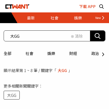
跳至主要內容區塊
下載 APP
最新
社會
娛樂
財經
⊗ 清除
全部
社會
娛樂
財經
政治
顯示結果第 1 ~ 8 筆 / 關鍵字「
大GG
」
更多相關新聞關鍵字：
大GG