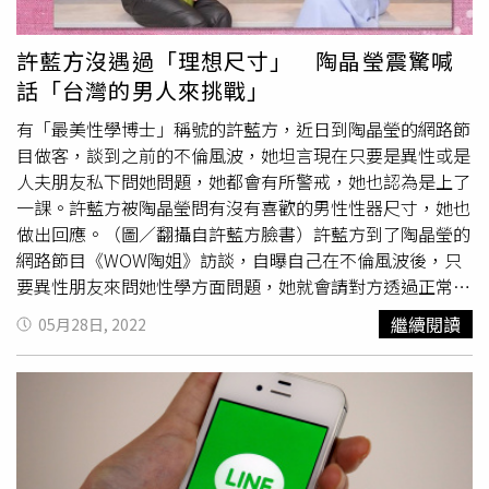
許藍方沒遇過「理想尺寸」 陶晶瑩震驚喊
話「台灣的男人來挑戰」
有「最美性學博士」稱號的許藍方，近日到陶晶瑩的網路節
目做客，談到之前的不倫風波，她坦言現在只要是異性或是
人夫朋友私下問她問題，她都會有所警戒，她也認為是上了
一課。許藍方被陶晶瑩問有沒有喜歡的男性性器尺寸，她也
做出回應。（圖／翻攝自許藍方臉書）許藍方到了陶晶瑩的
網路節目《WOW陶姐》訪談，自曝自己在不倫風波後，只
要異性朋友來問她性學方面問題，她就會請對方透過正常管
道詢問，到粉專或其他方式，不再私下回答他們問題，避免
繼續閱讀
05月28日, 2022
再度陷入不倫風波中。她也認為至今感情路最受挫的事，
「遇過最大的困難還在官司中。」，並表示自己只有教過3
個男朋友，生活相對單純許多。許藍方也表示，至今沒遇過
也沒有追求
大GG
。（圖／翻攝自《WOW陶姐》）陶晶瑩則
話題一開問她有沒有「理想中的男性性器尺寸？」，她則搖
頭表示「我覺得愛比較重要」，這讓陶晶瑩相當驚訝，並表