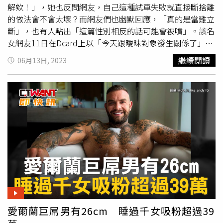
解欸！」，她也反問網友，自己這種試車失敗就直接斷捨離
的做法會不會太壞？而網友們也幽默回應，「真的是當雞立
斷」，也有人點出「這篇性別相反的話可能會被噴」。該名
女網友11日在Dcard上以「今天跟曖昧對象發生關係了」為
題發文指出，她日前與曖昧對象相處了1年多，近日某次約
繼續閱讀
06月13日, 2023
會時因為下雨就去對方家看電影，就順其自然發生了關係，
但她沒想到的是「對方下面那麼小完全沒感覺，我還要裝很
舒服的樣子」，過程中對方還問她大嗎，讓她覺得超解，而
且更慘的是整個過程不到1分鐘，對方還解釋是太久沒發生
性行為才會這樣。事後，女網友也直接對男方無感，回到家
立刻斷了聯絡，「這樣會太壞嗎？歡迎大家分享經驗。」她
後來也在留言區補充，男生的下面大約9公分而且很軟，而
且對方本來也沒有想談戀愛的意思。至於有沒有人說過她很
鬆的問題，她則是聲稱自己本身有健身習慣，前任和前前任
男友都說很舒服。她也表示，讓對方知道這件事很傷自尊
心，所以才選擇默默離開，「我們兩個之間也沒有浪費時間
啦，一直都是朋友的相處，曖昧一段時間…先試車我覺得也
愛爾蘭巨屌男有26cm 睡過千女吸粉超過39
沒什麼啦」。貼文一出也引發網友熱議，「一年多的感情比
不上一根
大GG
」、「愛情三要素，妳勉強包容激情的不完