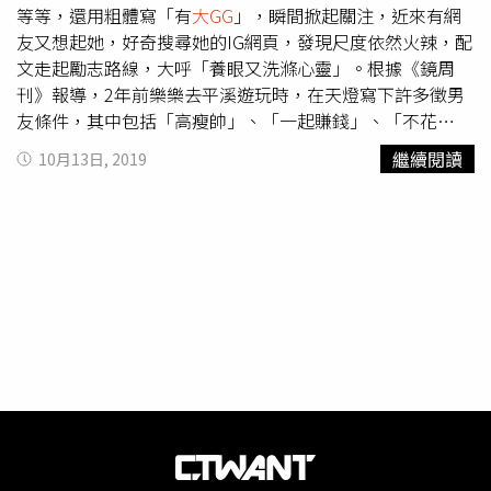
等等，還用粗體寫「有
大GG
」，瞬間掀起關注，近來有網
友又想起她，好奇搜尋她的IG網頁，發現尺度依然火辣，配
文走起勵志路線，大呼「養眼又洗滌心靈」。根據《鏡周
刊》報導，2年前樂樂去平溪遊玩時，在天燈寫下許多徵男
友條件，其中包括「高瘦帥」、「一起賺錢」、「不花
心」、「身高175」、「很聽話」、「只愛我」、「天天幸
繼續閱讀
10月13日, 2019
福快樂」，還有特別用粗黑字強調的「有
大GG
」，引發熱
烈討論。她本人表示，意外爆紅自己也嚇一跳，臉書追蹤人
數瞬間爆增，也收到很多訊息，比如有台大醫生、企業家都
有。天燈妹改走勵志路線，性感照配心靈雞湯文大受粉絲歡
迎。（圖／翻攝自evelyn1998 IG）事隔2年後，樂樂也成為
辣模，常接下許多廣告、代言等活動，也常在社群平台曬出
大尺度美照，大方展現傲人雙峰跟白嫩大長腿。近來有網友
又重新想起天燈妹，在網路搜尋了一下，發現她IG經營的有
聲有色，不僅有尺度超火辣的性感照，配文也走勵志路線，
其中一張她著白色花瓣性感內衣，小小的布料幾乎包不住胸
前的傲人，順便大秀白皙修長美腿，配文「不斷努力學習精
益求精只為遇見更好的自己」，網友大呼鼻血直噴，養眼又
勵志，完勝長輩圖，不天天看怎麼行。