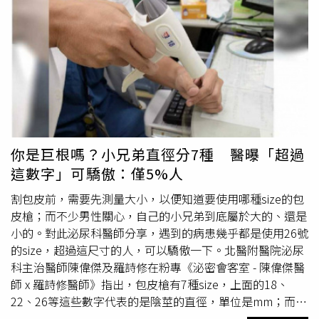
兒、馬、老虎、相機、冰與按摩等，這讓原PO傻眼求助
「完全看不懂，越想越不對，我老公是不是隱瞞了什
麼」？ 真相竟是丈夫股票慘不忍睹！（圖／翻攝爆怨公
社）當原PO的貼文曝光後，底下吸引4千多名網友朝聖，不
少網友看到茶杯竟高喊，「不管股票還是喝茶，台積電還是
大GG
，我都覺得這男的『屎』定」、「出貨群組=約茶群
組？」「老公可以到國安局上班了，發展一套新版摩斯密
碼」、「這一篇真有趣，但應該是約女人」。 真相竟是丈
夫股票慘不忍睹！（圖／翻攝爆怨公社）正當網友們以為這
你是巨根嗎？小兄弟直徑分7種 醫曝「超過
對夫妻要鬧家庭革命時，真相終於出爐，原PO上傳了「超
這數字」可驕傲：僅5%人
狂解說版本」，原來是股票「凍頂殘綠」，這位人夫深怕被
老婆知道，只好用暗號訴苦，還相約朋友吃冰，而其中的老
割包皮前，需要先測量大小，以便知道要使用哪種size的包
虎圖形，暗指原PO為「母老虎」，讓原PO看了哭笑不得。
皮槍；而不少男性關心，自己的小兄弟到底屬於大的、還是
這位人夫深怕被老婆知道，只好用暗號訴苦，還相約朋友吃
小的。對此泌尿科醫師分享，遇到的病患幾乎都是使用26號
冰。（圖／翻攝爆怨公社）原PO終於鬆口氣表示，「到底
的size，超過這尺寸的人，可以驕傲一下。北醫附醫院泌尿
要多無聊，才會這麼多出頭？我只是禁止吃冰而已，一整個
科主治醫師陳偉傑及羅詩修在粉專《泌密會客室 - 陳偉傑醫
夏天每天都兩碗剉冰...有點太過頭。至於股票...頭痛，男人
師 x 羅詩修醫師》指出，包皮槍有7種size，上面的18、
啊」，網友看完後秒跪在地上，笑虧「笑死 ～要多鐵的兄
22、26等這些數字代表的是陰莖的直徑，單位是mm；而在
弟才能溝通」、「他們根本心靈伴侶誒」，還有網友慶幸，
割包皮之前，必須在還沒勃起的狀態下量尺寸，由泌尿科醫