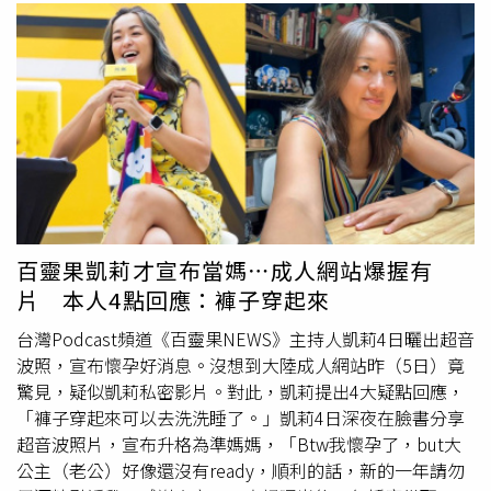
百靈果凱莉才宣布當媽⋯成人網站爆握有
片 本人4點回應：褲子穿起來
台灣Podcast頻道《百靈果NEWS》主持人凱莉4日曬出超音
波照，宣布懷孕好消息。沒想到大陸成人網站昨（5日）竟
驚見，疑似凱莉私密影片。對此，凱莉提出4大疑點回應，
「褲子穿起來可以去洗洗睡了。」凱莉4日深夜在臉書分享
超音波照片，宣布升格為準媽媽，「Btw我懷孕了，but大
公主（老公）好像還沒有ready，順利的話，新的一年請勿