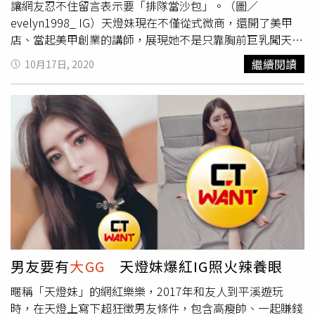
讓網友忍不住留言表示要「排隊當沙包」。（圖／
evelyn1998_ IG）天燈妹現在不僅從式微商，還開了美甲
店、當起美甲創業的講師，展現她不是只靠胸前巨乳闖天
下。不過，她也沒白白浪費胸前一對巨乳，同時當棚拍模特
繼續閱讀
10月17日, 2020
兒，也會接展場活動，甚至還接拍廣告和MV，IG已經破50
萬粉絲追蹤。（圖／evelyn1998_ IG）天燈妹日前PO出打
拳擊的兩支影片，只見她紮起一頭長髮，身穿超緊身運動
裝，露出飽滿的上兇和小肚肚，戴著拳套對著沙包一陣猛
打！鏡頭還特寫她的胸部，一對巨入在她揮拳時猛力晃動，
讓人看了不禁頭暈又眼花，她也開心對著鏡頭燦笑，似乎很
滿意近拍她強烈晃動的巨乳。（圖／evelyn1998_ IG）天燈
妹寫道「打是情罵是愛，要給我打打嗎？」網友看了忍不住
留言表示「我要打」、「排隊當沙包」、「來互相傷害」、
「攝影師很專業喲」、「難得這麼想給人打」、「打拳很可
愛」、「選我選我」。 View this post on Instagram A post
shared by 天燈妹🇹🇼🇻🇳 (@evelyn1998_) on Oct 13,
男友要有
大GG
天燈妹爆紅IG照火辣養眼
2020 at 8:17pm PDT
暱稱「天燈妹」的網紅樂樂，2017年和友人到平溪遊玩
時，在天燈上寫下超狂徵男友條件，包含高瘦帥、一起賺錢