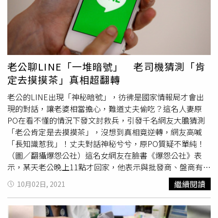
示「台灣的男人，要不要來挑戰一下！」，兩人的互動也笑
果不斷，相當有趣。
老公聊LINE「一堆暗號」 老司機猜測「肯
定去摸摸茶」真相超翻轉
老公的LINE出現「神秘暗號」，彷彿是國家情報局才會出
現的對話，讓老婆相當擔心，難道丈夫偷吃？這名人妻原
PO在看不懂的情況下發文討救兵，引發千名網友大膽猜測
「老公肯定是去摸摸茶」，沒想到真相竟逆轉，網友高喊
「長知識惹我」！丈夫對話神秘兮兮，原PO質疑不單純！
（圖／翻攝爆怨公社）這名女網友在臉書《爆怨公社》表
示，某天老公晚上11點才回家，他表示與批發商、盤商有要
事商量，但女性的第六感特別敏銳，於是他翻了老公LINE
繼續閱讀
10月02日, 2021
簡訊，發現雙方居然用「貼圖」作溝通。從對話框可見，貼
圖五花八門，第一章有茶杯、太陽、小雞、閃電、骷髏頭和
滑雪等圖案；另一張則是烏魚子批發群組，圖案則出現嬰