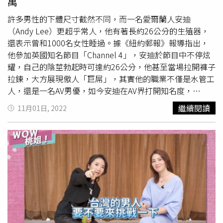
萬
美也走不遠，理性不要當聖人」、「好棒秒下船方法」、
許多男性的下體尺寸截然不同，而一名愛爾蘭人安迪
「現在人談戀愛有多少是真的有放感情的？曖昧一年，打一
（Andy Lee）更超乎常人，他有著長約26公分的生殖器，
次砲就放生」、「我男友也很快就射不算大，但他很帥哈哈
還表示曾和1000名女性睡過。據《紐約郵報》報導指出，
哈所以沒放生，曖昧就想跟他做沒想到很快就射」、「最解
他參加英國知名節目「Channel 4」，安迪於節目中不停炫
的真的不是小，而是小而不自知…自己大小如何，心裡沒點
耀，自己的陰莖勃起時可達約26公分，他甚至當場拉開褲子
數嗎？」「如果今天換藍頭發言，奶太小，更尷尬的是她還
拉鍊，大方展現傲人「巨屌」，其實他的職業不僅是水管工
問我大嗎？我覺得超解欸，回家就立刻斷聯絡。應該是被罵
人，還是一名AV男優，如今安迪在AV界打開知名度，
翻了對嗎？」
TikTok也引來超過39.2萬人關注。
繼續閱讀
11月01日, 2022