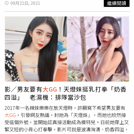
繼續閱讀
09月21日, 2021
這位人夫只是為了出門吃冰，之前大家臆測真的太嚇人了。
生們精密測量。大多數人使用26號。（圖／翻攝自臉書／泌
密會客室 - 陳偉傑醫師 x 羅詩修醫師）不少人好奇，怎樣才
算是
大GG
。對此陳偉傑和羅詩修表示，一般來說，在
22~30左右都是平均值，14~18 基本上是小朋友的尺寸；在
他們手術過的1548案例中，49.5%都是使用26號的size，也
就是說，超過這個尺寸的人，基本上可以驕傲一下。陳偉傑
和羅詩修說，「只要是讓泌密會客室動用到最大size的槍，
泌醫就會頒『最大槍認證』證書，帶出去女友有面子、放家
裡老婆想生孩子，你還不趕快來挑戰看看。」陳偉傑和羅詩
修補充，真的有人收到證書後，還分享在Dcard上，好奇的
話可以去搜尋。
影／男友要有
大GG
！天燈妹挺乳打拳「奶香
四溢」 老濕機：排隊當沙包
2017年一名辣妹樂樂在放天燈時，許願寫下希望男友要有
大GG
，引發網友熱議，封她為「天燈妹」，而她也欣然接
受這個外號，並開始認真接活動成為模特兒。日前她穿上又
緊又短的小背心打拳擊，影片可說是波濤洶湧、奶香四溢，