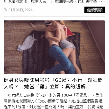
用酒精引誘我，感謝大家。」喜訊曝光後，包括唐從聖、
Joeman、蔡阿嘎等名人好友紛紛留言祝賀，笑虧「妳也有
繼續閱讀
01月06日, 2024
今天」、「Wow！恭喜！（是不是要開始注意胎教
了）」、「恭喜老爺賀喜夫人，讓他生讓他生」。怎料到昨
（5日）大陸成人網站開始出現有關百靈果私密片的文章，
標題與內文提到「熟婦」、「喜歡吃這個」、「淪陷」、
「偷情」等。對此，凱莉正面回應，在這邊指出4大疑點，
「我們沒有百萬，我們不是深綠，我喜歡
大GG
但從來不放
嘴裡，我不是熟婦，我是孕婦，褲子穿起來可以去洗洗睡
了。」不少人看完後，紛紛留言「台灣大瓜」、「真的是孕
婦了恭喜」、「面對謠言就是要直球對決」、「凱莉的卵很
給力」、「未演先轟動」。
健身女與曖昧男啪啪「GG尺寸不行」還狂問
大嗎？ 她當「雞」立斷：真的超解
一名女網友日前到曖昧1年多的男子家中「看電影」，發生
關係後她就因對方GG太小而斷了聯絡，她指出整個愛愛過
程不到1分鐘，對方還一直問她大嗎，讓她直呼「我覺得超