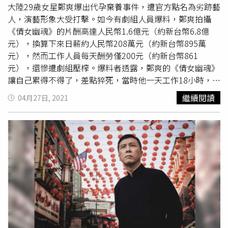
被周星馳拒絕，直到張國榮跳出來飾演二哥，劇中角色才完
大陸29歲女星鄭爽爆出代孕棄養事件，遭官方點名為劣跡藝
全確定，歷經波折，電影也順利上映，果然再次打破香港電
人，演藝形象大受打擊。如今有劇組人員爆料，鄭爽拍攝
影紀錄，獲得4900萬港幣的票房。對於外界紛紛質疑星爺
《倩女幽魂》的片酬高達人民幣1.6億元（約新台幣6.8億
哄抬身價的說法，黃百鳴回應，「一個演員的片酬是取決於
元），換算下來日薪約人民幣208萬元（約新台幣895萬
市場的」，由於周星馳當時拍的電影都相當叫座，因此黃百
元），然而工作人員每天酬勞僅200元（約新台幣861
鳴認為這筆片酬花得值得，至於黃百鳴會錯過周星馳，事後
元），還慘遭劇組壓榨。爆料者透露，鄭爽的《倩女幽魂》
傳出是因為員工當時沒有將星爺的履歷遞到黃百鳴手中；周
讓自己累得不得了，差點猝死，當時他一天工作18小時，只
星馳對於天價酬勞一事也做過回應，據星爺表示，「當時只
能睡3、4小時，多1分鐘都不行，還得每天熬夜，讓工作人
繼續閱讀
04月27日, 2021
是不願意出演，所以才隨便講了個價格，結果他真的給了，
員大喊吃不消，光場務就換了7、8批人，自己去之前就已換
我也只好拍了」，後來《97家有喜事》黃百鳴再次找來周星
過3次，3個月內幾乎每2週換一批，弄到最後大家都叫不
馳演出，並給了1300萬元的片酬。
敢，要外援的時候旁人一聽說就不去。劇組人員指出，《倩
女幽魂》劇組分A、B兩組，A組在山裡連續拍，B組在大院
連拍1週，大家每天累到器械都不收；更扯的是，製片有次
凌晨4點突然叫2組人馬互換場地，導致凌晨1點才收工的工
作人員必須趕回現場整理器械；此外，劇組為了省錢不願租
場地，天天往深山跑，甚至要工作人員在大熱天喝熱水。當
事人提到，有一場戲是在山頂上拍攝，車子上不去，器械全
靠人力搬運，結果演員一到場就發脾氣，喊著太熱不想拍，
強調一定要有空調，逼得10多名工作人員只好把大型空調搬