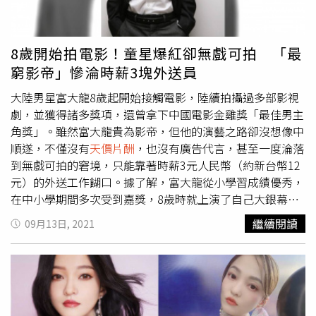
罵中國政府無能。李雲迪因嫖娼被捕，形象大傷。（圖／翻
攝自李雲迪臉書）王力宏的好友「鋼琴王子」李雲迪，兩人
今年可說是難兄難弟，雙雙被爆出嫖妓，李雲迪遭北京市朝
8歲開始拍電影！童星爆紅卻無戲可拍 「最
陽區公安分局行政拘留，坦承嫖妓。中國音樂家協會取消其
窮影帝」慘淪時薪3塊外送員
會員資格。
大陸男星富大龍8歲起開始接觸電影，陸續拍攝過多部影視
劇，並獲得諸多獎項，還曾拿下中國電影金雞獎「最佳男主
角獎」。雖然富大龍貴為影帝，但他的演藝之路卻沒想像中
順遂，不僅沒有
天價片酬
，也沒有廣告代言，甚至一度淪落
到無戲可拍的窘境，只能靠著時薪3元人民幣（約新台幣12
元）的外送工作餬口。據了解，富大龍從小學習成績優秀，
在中小學期間多次受到嘉獎，8歲時就上演了自己大銀幕處
女作《中彩》，其後又在《少年彭德懷》出演彭德懷（少
繼續閱讀
09月13日, 2021
年），該片獲得第六屆中國電影金雞獎「最佳兒童片獎」和
第二屆中國電影童牛獎「優秀故事片獎」，他本人則獲得第
二屆中國電影童牛獎「優秀表演獎」。演技獲得獎項肯定
後，富大龍成為炙手可熱的明日之星，不料他卻突然從銀光
幕前消失，據傳因為他很會挑劇本，推掉了多部片約，加上