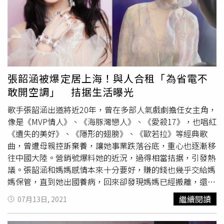
生性低調，就連廣告代言都不太願意接，導致演藝事業陷入
低潮，長達3年無戲可拍；賦閒3年間，富大龍除了做過兼職
老師，還當過時薪只有人民幣3元的外送員。直到2006年，
富大龍主演電影《天狗》，一口氣拿下中國電影金雞獎最佳
男主角獎、華表獎優秀男演員獎、華語電影傳媒大獎最佳男
主角獎等3項大獎，從此戲約不斷，再也不用為了生計發
愁。感情方面，富大龍於2007年透過化妝師介紹認識了女
張韶涵被爆定居上海！與人合租「為省電不
演員饒敏莉，2人隔年開始交往，最後在2010年初完婚。
敢開空調」 拮据生活曝光
歌手張韶涵出道將近20年，曾在多部人氣戲劇擔任女主角，
像是《MVP情人》、《海豚灣戀人》、《愛殺17》，也唱紅
《遺失的美好》、《隱形的翅膀》、《歐若拉》等經典歌
曲，曾遭母親控訴棄養，讓她事業跌落谷底，重心也逐漸移
往中國大陸。營銷號爆料她的近況，過得相當拮据，引發熱
議。張韶涵和媽媽感情本來十分要好，賺的錢也幾乎交給媽
媽保管，直到她出國養病，回來卻發現媽媽已經搬離，還帶
走全部積蓄，雙方關係降至冰點。不只如此，張韶涵還遭媽
繼續閱讀
07月13日, 2021
媽控訴棄養、吸毒，雖然她拿出匯款明細和驗尿報告證明清
白，但是聲勢和人氣都受到影響，甚至被外界封為「不孝