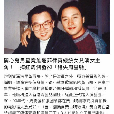
女」，但是她沒有因此被擊倒，反而選擇勇敢面對。張韶涵
因為負面新聞，事業重心移往中國大陸。（圖／翻攝自張韶
涵微博）因為在台灣有太多傷心事，逼得張韶涵不得不離
開，前往中國大陸發展，直到2018年以首發歌手身分加入
《歌手2018》，讓她再度爆紅。根據《搜狐新聞》報導，
有營銷號爆料張韶涵的近況，聲稱她已經在上海生活好幾年
了，但因為早前被家人「吸血」吸得太狠，加上事業回升沒
幾年，導致生活過得有些拮据，只能和別人合租，更稱早前
落魄時，給張韶涵留下陰影，讓她格外節約，「一雙鞋能穿
好幾年不說，一到冬天為了省電都不敢開空調」。張韶涵近
開心鬼男星竟能邀菲律賓總統女兒演女主
幾年才又爆紅。（圖／翻攝自張韶涵微博）不過，報導指
角！ 捧紅周潤發卻「錯失周星馳」
出，明星
天價片酬
是普通人無法想像的，鄭爽日薪208萬人
民幣（約895萬新台幣）就是最好的例子，更提到張韶涵近
說到資深港星黃百鳴，除了是演員之外，還身兼電影監製、
幾年事業翻紅，光幾部綜藝片酬都足以拿來買房，認為爆料
編劇、導演等多個身份，從小就喜歡電影的黃百鳴，在高中
內容的真實性有待證實。
畢業後進入澳門綠村廣播電台擔任編輯和播音員。21歲那
年，他順利進入香港青藝話劇社，從此正式踏入演藝圈。
80、90年代，周潤發和張國榮都在黃百鳴編導或投資拍攝
的電影裡大放異彩。（圖／翻攝自黃百鳴微博）黃百鳴在當
時認識了導演麥嘉和演員石天，3人於是創立了奮鬥電影公