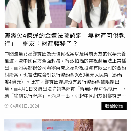
消息曝光後，網友紛紛將焦點放在片酬上，驚呼毛曉彤7年
前還沒走紅片酬就已經高得嚇人，不敢想像一線演員有多
賺，「7年前都這麼高，還不是一線，現在更不能想像有多
高」、「輕輕鬆鬆一千多萬，當演員真好」、「難怪都去做
演員，一部劇那麼多錢」、「演藝圈真有錢啊，分分鐘賺了
鄭爽欠4億違約金遭法院認定「無財產可供執
一般人幾輩子的錢。」
行」 網友：財產轉移了？
中國流量女星鄭爽因為天價偷稅案以及與前男友的代孕棄養
風波，遭中國官方全面封殺，導致拍攝的電視劇無法正常播
出。而她與影視公司海寧東開之星影視投資有限公司的合約
糾紛案，也被法院強制執行違約金9050萬元人民幣（約台
幣4億元）。此前，鄭爽因遲遲沒有履行違約金被限制出
境，而4月1日又爆出法院認為鄭爽「暫無財產可供執行」，
應「終結執行程序」。消息一出，引起中國網友對鄭爽是否
轉移財產的熱議。據中國媒體報導，據「企查查」APP顯
繼續閱讀
04月01日, 2024
示，近日鄭爽與海寧東開之星影視投資有限公司合同糾紛
案，1日新增執行裁定書。文書內容顯示，法院認為，經窮
盡財產調查措施，該案被執行人鄭爽暫無財產可供執行，故
無繼續執行的條件，應終結執行程序。鄭爽曾是中國流量影