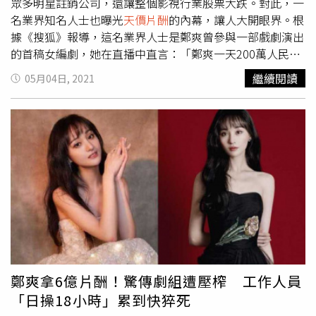
少後輩新人，為華語電影注入新血，在80、90年代，周潤
眾多明星註銷公司，還讓整個影視行業股票大跌。對此，一
發和張國榮都在他編導或投資拍攝的電影裡大放異彩；包括
名業界知名人士也曝光
天價片酬
的內幕，讓人大開眼界。根
「1個打10個」、飾演葉問的男星甄子丹，也是在他手裡鹹
據《搜狐》報導，這名業界人士是鄭爽曾參與一部戲劇演出
魚翻身的。甄子丹連拍葉問四部曲，創下票房神話。（圖／
的首稿女編劇，她在直播中直言：「鄭爽一天200萬人民幣
華映娛樂）熱愛電影的黃百鳴，因為理念退出了新藝城，成
（約870萬元新台幣）不算什麼」，並透露只要是有人氣的
繼續閱讀
05月04日, 2021
立了東方影視公司，為了讓公司快速站穩腳步，他突發奇想
藝人，片酬都特別高。她表示，有許多藝人片酬都「高得嚇
在賀歲檔期上映了第一部作品《家有喜事》，找來已逝當紅
人」，像是章子怡、周迅、霍建華等，不過她指的是在限薪
巨星張國榮還有林子祥出演，但是林子祥因為檔期問題婉
令發布之前。（圖／翻攝自鄭爽微博）業界人士透露，很多
拒，黃百鳴將目光轉向周潤發，可惜發哥當時有另一部戲劇
明星表現上看起來片酬很低，但實際上是以「片酬入股」的
趕拍，就在這時，黃百鳴決定找剛崛起的周星馳。黃百鳴在
形式拿錢，也就是拿股份抵片酬。另外，她也爆料劇組對演
賀歲檔期上映第一部作品家有喜事獲得4900萬港幣票房，
員和工作人員存在「分級制待遇」現象，強調主演和導演都
不過周星馳的
天價片酬
也引發爭議。（圖／翻攝自電影家有
是住最好的酒店，甚至有明星會要求住套房，但最辛苦的美
喜事）沒想到「星爺」周星馳當時竟要了800萬元的片酬，
工老師只能住100元人民幣（約430元新台幣）一天的小旅
比起張國榮的200萬元還高，面對周星馳獅子大開口，外界
館，十分不公平。不過，這名業界人士的爆料令人半信半
就傳言這是星爺向黃百鳴報復，原來周星馳還是一名小小兒
疑，由於她並沒有拿出任何證據，只憑她曾在業界的經歷，
童節目主持人時，曾遞過履歷到黃百鳴的公司，但卻未獲得
說服力似乎不夠，因此事情的真相是什麼，恐怕只有當事人
這位金牌編劇青睞，所以成名後的周星馳故意為難黃百鳴，
才知道。
鄭爽拿6億片酬！驚傳劇組遭壓榨 工作人員
而黃百鳴居然也一口答應！就在談好價碼後，周星馳竟對角
「日操18小時」累到快猝死
色很有意見，原先黃百鳴是要讓星爺飾演娘娘腔的二哥，但