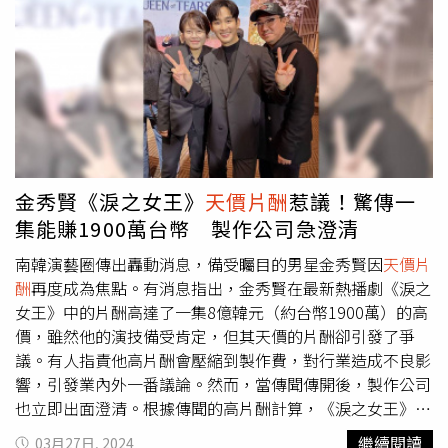
視女星，曾傳出單部戲片酬超過1.6億人民幣（約台幣7億
元）。但在2021年初先後被揭「代孕棄養」及「陰陽合
同、
天價片酬
」，遭中國國家廣播電視總局封殺，她參與拍
攝的電視劇《絕密者》、《翡翠戀人》及《只問今生戀滄
溟》三劇都沒能播出。2023年9月，上海市松江區法院表
示，鄭爽因其拍攝電視劇未能正常播出，被海寧東開之星影
視投資有限公司起訴，要求退還服務費3050萬元人民幣及
利息，並賠償6000萬元人民幣。12月，鄭爽被上海市松江
金秀賢《淚之女王》
天價片酬
惹議！驚傳一
區人民法院強制執行9050萬元。12月21日，鄭爽因未履行
集能賺1900萬台幣 製作公司急澄清
9050萬案款被納入失信名單且限制出境。今日，上海市松
江區人民法院認定，「經窮盡財產調查措施，該案被執行人
南韓演藝圈傳出轟動消息，備受矚目的男星金秀賢因
天價片
鄭爽暫無財產可供執行，故無繼續執行的條件，應終結執行
酬
再度成為焦點。有消息指出，金秀賢在最新熱播劇《淚之
程序」。但中國網友質疑，鄭爽一度以
天價片酬
著稱，單日
女王》中的片酬高達了一集8億韓元（約台幣1900萬）的高
片酬高達208萬人民幣，怎麼會「沒有財產可供執行」。因
價，雖然他的演技備受肯定，但其天價的片酬卻引發了爭
此有不少人質疑鄭爽是否存在「故意隱藏、轉移財產的可能
議。有人指責他高片酬會壓縮到製作費，對行業造成不良影
性」。對此，陝西恆達律師事務所律師趙良善表示，拒不履
響，引發業內外一番議論。然而，當傳聞傳開後，製作公司
行法院裁判文書確定的義務後果很嚴重，對有能力而拒不履
也立即出面澄清。根據傳聞的高片酬計算，《淚之女王》共
行行為，法院可採取限制高消費、納入失信被執行人名單、
有16集，製作費約為400億韓元（約9.48億台幣）。這意味
繼續閱讀
03月27日, 2024