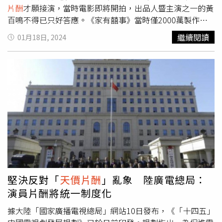
片酬
才願接演，當時電影即將開拍，出品人暨主演之一的黃
百鳴不得已只好答應。《家有囍事》當時僅2000萬製作成
本（約新台幣7833萬元），沒想到周星馳竟開出800萬港幣
繼續閱讀
01月18日, 2024
天價才願接演，片酬甚至比張國榮的300萬（約新台幣1174
萬元）還要高出近三倍。不過片酬雖高，但周星馳的演技讓
黃百鳴相當佩服，直呼：「他的演繹真是很好。」片中常家
三兄弟吃早餐的橋段當中，張國榮曾和黃百鳴商量是否要加
戲或加台詞，讓場面更加精采，兩人找周星馳商量，沒想到
周星馳一看劇本，便直言這段已經非常好，根本不用加戲。
於是，這場早餐戲在三人你來我往的演繹當中，周星馳透過
他精彩的表情與動作，完成跟黃百鳴與張國榮的互動。《家
有囍事4K數位修復加長版》一幕張曼玉（左）與李麗珍
（中）的元配遇小三戲碼，周星馳建議增加一掌打飛李麗珍
的搞笑橋段。（圖／采昌提供）另一方面，周星馳也會適時
加戲，讓場面更加精采，片中他跟李麗珍偷情，差點被女友
堅決反對「
天價片酬
」亂象 陸廣電總局：
張曼玉抓包的橋段，劇本原是周星馳與李麗珍從房間窗戶墜
演員片酬將統一制度化
落地面，周星馳在兩人下墜的過程中，赫然發現張曼玉就在
下方，便在落地前一掌把李麗珍打回屋內，這「一掌」就是
據大陸「國家廣播電視總局」網站10日發布，《「十四五」