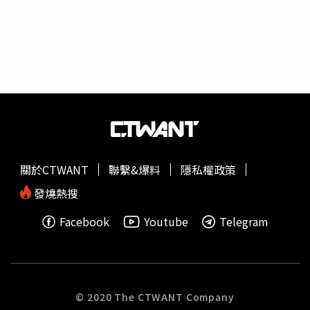
（圖／華映娛樂）甄子丹的片酬之後一路狂飆，2002年已
人都被封殺，至今未和解。三大影因平台發布聯合倡議書。
來到港幣3500萬元（約台幣1.3億元），更進軍好萊塢拍攝
（圖／娛理工作室）《娛理工作室》表示，有選角工作室坦
《星際大戰外傳：俠盜一號》、《限制級戰警：重返極限》
言確實聽說過這份名單，內容所提到到藝人符合流傳名單的
等電影。2017年甄子丹的年收入高達9000萬美金（約台幣
內容；就連被封殺藝人的工作團隊都出面證實：「有聽說自
27億元），還登上富比世中國名人榜第59位。甄子丹去年
己家的藝人被封殺的事情。」至於聯合倡議書要抵制的藝
拍《葉問4：完結篇》不算分紅，光是片酬就超過港幣1億
人，包含
天價片酬
、無契約精神、改劇本、爭排位、要求超
元，就連黃百鳴都說過他的身價不是自己訂的，而是市場給
出規模的隨行工作人員、賄賂等，所以三大網路影音平台及
他的，並大讚找甄子丹拍《葉問》，「超值！」
六大影視公司決議聯合倡議書，對於藝人行業規範整治出
手。不過，由於第一批被封殺藝人名單和倡議書聯合封殺方
式不同，單一平台封殺的效力也受到網友質疑。報導指出，
關於CTWANT
聯繫&爆料
隱私權政策
男星王嘉爾曾陷入愛奇藝、優酷的街舞節目爭人大戰，他最
終選擇愛奇藝，傳出被優酷封殺，之後整整一年都沒有上過
發燒熱搜
優酷的任何節目；不過這件事並未對王嘉爾造成明顯影響，
Facebook
Youtube
Telegram
最後雙方也以和解收場。
© 2020 The CTWANT Company