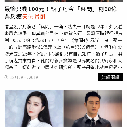
上山，轉場時再找人搬走，到下一個地方再搬出來使用，這
最慘只剩100元！甄子丹演「葉問」創68億
樣一來一往導致2人腰部受傷，演員卻假裝沒看到，繼續化
票房獲
天價片酬
妝。最令人氣憤的是，一般來說，攝影助理每天工資最低
300元，《倩女幽魂》劇組卻只給200元，和場務價格一
港星甄子丹演活「葉問」一角，功夫一打就是12年，外人看
樣，遠遠低於正常行情；直到鄭爽
天價片酬
曝光後，劇組人
來風光無限，但其實他早在19歲就入行，最窮困時銀行裡只
員才恍然大悟，原來戲拍得趕是為了省錢，而省下的錢都進
剩100元（約台幣391元）。今年《葉問4》風光上映，甄子
了鄭爽口袋，根本是靠壓榨工作人員，才能支付片酬。
丹的片酬高達港幣1億元以上（約台幣3.9億元），但他在影
壇過去這25年，谷底和心酸都只有自己知道。甄子丹武打身
手精湛其來有自，他的母親麥寶嬋是世界聞名的武術家和太
極高手，還創辦了中國武術研究所。甄子丹從小就由母親一
手打下良好武術根基，之後奉李小龍為偶像，但因個性越來
繼續閱讀
12月29日, 2019
越反叛，被母親送到北京市什剎海體育運動學校學習武術，
與李連杰成為同學。據《ETtoday》報導，當李連杰以《少
林寺》轟動影壇時，甄子丹還只是TVB演員訓練班的小學
員，他表示當時每月只有港幣3600元（約台幣1萬4千元）
的收入，「坐車都不夠」。甄子丹的偶像是李小龍，他在
《葉問》中飾演其師傅。（圖／華映娛樂）1992年，導演
徐克找甄子丹拍《黃飛鴻二之男兒當自強》，甄子丹表示當