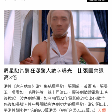
司法拘留等手段和強制措施，構成拒執罪的將依法追究刑事
著金秀賢在這16集中的片酬將高達128億韓元（約3億台
責任。 如果鄭爽真的是故意隱藏財力，恐面臨3年以下有期
幣），佔製作費的三成之多，引起了網友的不滿和批評。有
徒刑、拘役或罰金。
人認為，高額片酬可能導致製作費被壓縮，進而影響整個市
場的健康發展。根據韓國媒體的報導，《淚之女王》的製作
公司 Studio Dragon 立即對高額片酬的傳聞進行了回應，並
明確表示這一數字並不符合實際情況，並且強調金秀賢的片
酬「與傳聞相去甚遠」。根據金秀賢在前一部作品《某一
天》的片酬水平5億韓元進行推算，可以估算出他在《淚之
女王》16 集中的最低片酬為 80 億韓元（約台幣1.9億）。
儘管製作公司已就此事進行了澄清，但金秀賢高額片酬的議
題仍然成為媒體和粉絲關注的焦點。這一事件也引發了對於
韓國演藝圈片酬分配公平性的討論。
周星馳片酬狂漲驚人數字曝光 比張國榮還
高3倍
港片《家有囍事》當年集結周星馳、張國榮、黃百鳴、張曼
玉、吳君如、毛舜筠等一線卡司演出，爆笑劇情讓電影上映
後掀起一波喜劇熱潮，如今相隔32年電影終於推出4K數位
修復加長版。片中展現精彩喜劇功力的周星馳，當初開出比
平常片酬多達4倍的800萬港幣（約新台幣3132萬元）
天價