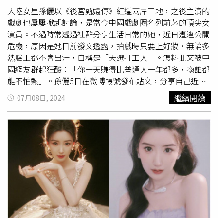
時照顧3名女兒為由，把雙胞胎「轉讓」給另一對紐約夫婦
大陸女星孫儷以《後宮甄嬛傳》紅遍兩岸三地，之後主演的
養育。即便已經事隔近30年，「領養又棄養」一事依舊被網
戲劇也屢屢掀起討論，是當今中國戲劇圈名列前茅的頂尖女
友給挖出來討論，如今她接演棄養女兒的母親，也與她的過
演員。不過時常透過社群分享生活日常的她，近日遭逢公關
去有巧合之處。陳沖在古裝劇《如懿傳》則飾演烏拉那拉氏
危機，原因是她日前發文透露，拍戲時只要上好妝，無論多
皇后。（圖／翻攝自電視劇如懿傳微博）
熱臉上都不會出汗，自稱是「天選打工人」。怎料此文被中
國網友群起狂酸：「你一天賺得比普通人一年都多，換誰都
能不怕熱」。孫儷5日在微博帳號發布貼文，分享自己近日
在上海進組拍戲的生活。表示三十多度的天氣，攝影棚內大
繼續閱讀
07月08日, 2024
家穿著秋服拍戲，不少人熱得汗流浹背，與她對戲的演員更
是開機5秒就開始爆汗，唯獨她臉上一點汗都沒有。對此，
她解釋，「我只要一化妝，臉上毛孔就開始懂了要工作了，
就算我渾身濕透，臉上是一滴汗都沒有的。但我不化妝平時
做運動什麼的，那是連眼皮，眉毛都在出汗的」，所以身旁
朋友都認為她是那個「天選打工人」貼文底下，孫儷的丈夫
鄧超也一如往常的留言搞笑放閃「我全身都不出汗」。本來
只是分享工作日常，可惜「打工人」三個字觸動了中國網友
敏感的神經，紛紛留言抨擊，「你一天賺得比普通人一年都
多，換誰都能不怕熱」、「這些『辛苦事』不用拿出來說，