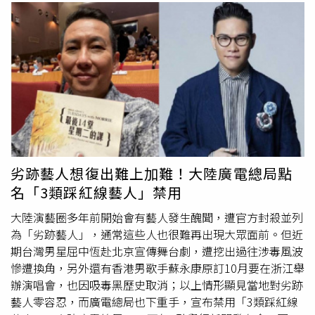
劣跡藝人想復出難上加難！大陸廣電總局點
名「3類踩紅線藝人」禁用
大陸演藝圈多年前開始會有藝人發生醜聞，遭官方封殺並列
為「劣跡藝人」，通常這些人也很難再出現大眾面前。但近
期台灣男星屈中恆赴北京宣傳舞台劇，遭挖出過往涉毒風波
慘遭換角，另外還有香港男歌手蘇永康原訂10月要在浙江舉
辦演唱會，也因吸毒黑歷史取消；以上情形顯見當地對劣跡
藝人零容忍，而廣電總局也下重手，宣布禁用「3類踩紅線