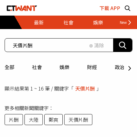
跳至主要內容區塊
下載 APP
最新
社會
娛樂
財經
⊗ 清除
全部
社會
娛樂
財經
政治
顯示結果第 1 ~ 16 筆 / 關鍵字「
天價片酬
」
更多相關新聞關鍵字：
片酬
大陸
鄭爽
天價片酬