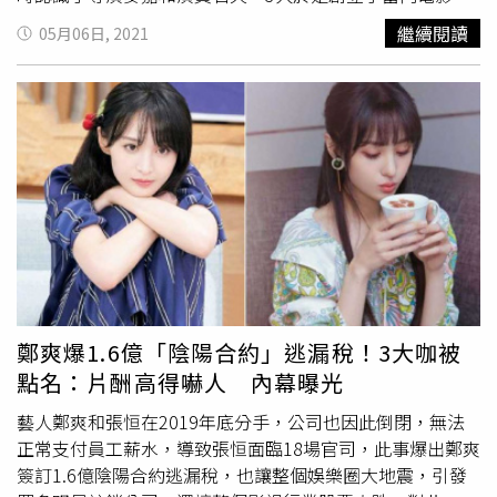
司，並製作小成本的功夫類電影，更意外獲得金公主院線老
繼續閱讀
05月06日, 2021
闆的賞識加盟，爾後才有了新藝城電影公司。在公司草創初
期加上資金有限的情況下，黃百鳴幾乎是自拍自導自演，像
是第一部作品《最佳拍檔》，就由他編劇、麥嘉主演，未料
電影上映後竟突破2000萬港幣票房，迅速引起業界關注，
還記得黃百鳴當時受訪時，坦言自己是花光了積蓄、砸下重
本，花了200萬元找來「香港歌王」稱號的許冠杰演出。港
星黃百鳴（右）主演的開心鬼系列電影是不少人的童年回
憶。（圖／翻攝自開心鬼劇照）黃百鳴接下來只花了兩天的
時間就寫了《搭錯車》，沒想到票房再次打破紀錄，甚至榮
獲11項大獎，一戰成名的黃百鳴後續除了擔任幕後編劇也親
自演出。若要提到黃百鳴主演的電影，最有名的莫屬《開心
鬼》系列，可說是不少人的童年回憶，每一部《開心鬼》電
鄭爽爆1.6億「陰陽合約」逃漏稅！3大咖被
影都有不少女星出演，黃百鳴曾在第5部《 開心鬼上錯身》
點名：片酬高得嚇人 內幕曝光
請來菲律賓前總統艾奎諾夫人（Corazon Aquino）的小女
兒、克莉絲艾奎諾（Kris Aquino）跨海出演女主角。菲律賓
藝人鄭爽和張恒在2019年底分手，公司也因此倒閉，無法
女星克莉絲·艾奎諾飾演開心鬼上錯身女主角。（圖／翻攝
正常支付員工薪水，導致張恒面臨18場官司，此事爆出鄭爽
自電影開心鬼上錯身）善於識人用人的黃百鳴，也提攜過不
簽訂1.6億陰陽合約逃漏稅，也讓整個娛樂圈大地震，引發