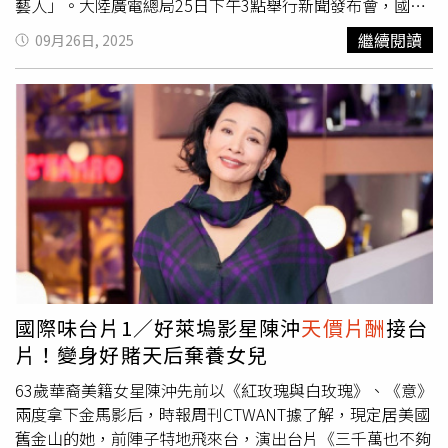
藝人」。大陸廣電總局25日下午3點舉行新聞發布會，國家
廣播電視總局副局長韓冬表示，正在修訂《電視劇管理辦
繼續閱讀
09月26日, 2025
法》的規章制度；其中強調未來有「3大堅決」，包括堅決
防止過度娛樂化、堅決治理
天價片酬
和堅決抵制違法失德人
員。針對違法失德人員，明確指出3類禁用藝人，包括涉
毒、嫖娼和逃稅等違法人員、違背公序良俗的失德人員和政
治立場出現問題者。廣電總局針對整治
天價片酬
方面，明確
規定演員總片酬不得超過製作成本的40%，主演片酬不得超
過總片酬的70%，才能建立更健康的影視產業環境。不過，
有網友質疑廣電總局標準不一，因為涉及駕車拖行交通警察
的男星張翰、曾爆出車禍頂包案的謝霆鋒，均活躍於大陸演
藝圈。屈中恆前段時間隨舞台劇《寶島一村》劇團赴北京進
行座談會，卻遭觀眾點名20年前涉毒爭議，立刻被大陸官方
列入「劣跡藝人」，甚至遭到換角。至於香港男歌手蘇永康
國際味台片1／好萊塢影星陳沖
天價片酬
接台
原訂今年10月6日在浙江溫州舉辦巡迴演唱會，但遭大陸網
片！變身好賭天后棄養女兒
友翻出他2002年在台涉毒的黑歷史，立刻遭到抵制，如今
演唱會也宣告取消了。
63歲華裔美籍女星陳沖先前以《紅玫瑰與白玫瑰》、《意》
兩度拿下金馬影后，時報周刊CTWANT據了解，現定居美國
舊金山的她，前陣子特地飛來台，演出台片《三千萬也不夠