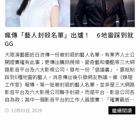
時自己揹個背包在現場，穿好戲服、化好妝，一等就是24小
時，只能隨便在一旁紙板上補眠，直到被工作人員叫醒，才
知道自己的戲份今天不拍了，而且這種事還經常發生。甄子
丹（中）與李連杰（左二）曾是武術班同學。（圖／微博）
甄子丹表示當年個性幼稚、不服輸，與李連杰對戲時都放真
瘋傳「藝人封殺名單」出爐！ 6地雷踩到就
感情去打：「某個程度大家在武功上較勁，比誰夠快？誰能
GG
接招？」不過2002年2人合作導演張藝謀的《英雄》，甄子
丹笑說：「兩個人加起來80歲，華山論劍又來了，比較斯文
大陸演藝圈近日流傳一份被封殺的藝人名單，有業界人士公
的比了，沒有要證明什麼，都是為了片子好。」 甄子丹也
開證實確有此事；更傳出騰訊視頻、愛奇藝和優酷等三大網
曾將事業版圖轉往幕後，自己開電影公司並執導了2部電
路影音平台及六大影視公司，發布一份「倡議書」，要抵制
影，但卻讓自己差點破產，連銀行戶頭都只剩100元，他坦
踩到6種地雷的藝人，消息傳出後引發網友熱議。據《娛理
言：「上上下下波折數不盡，不要說身體受傷，精神、心靈
工作室》報導，第一批被封殺的藝人名單，並非是三大網路
的衝擊，什麼都遇過」。2006年黃百鳴簽下甄子丹，一年
影音平台及六大影視公司聯手封殺，而是平台、影音公司各
拍一部動作片，最後一部《葉問》創下港幣2500萬元的傲
自為政；其中一個影音平台的工作人員證實：「確實最近是
人票房，在全球更賺得美金2189萬元（約台幣6.6億元），
有封殺名單。但表示是內部口頭通知，並非公文告試。有業
繼續閱讀
12月01日, 2019
也紅遍華人區，締造甄子丹一代宗師的形象。電影更奪下金
界人士表示，名單中的藝人Z是因為和平台在溝通一部古裝
像獎最佳電影，並連拍兩部續集，分別再撈美金4972萬
劇時，對平台的積極推進不滿意才產生「誤會」，導致合作
（約台幣15億元）、1.573億元（約台幣47億元）。甄子丹
失敗；藝人L則是在定妝後毀約，對平台帶來實質上的財務
演活「葉問」，創下票房神話，也為自己帶來
天價片酬
。
損失，甚至有經紀團隊與平台合作出問題，導致旗下全部藝