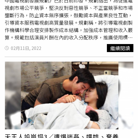
星爺主動加戲。黃百鳴透露周星馳找他說要這樣演，起初覺
中國電視劇發展規劃》已於日前印發。規劃指出，為促進電
得這太無厘頭了，別人來演肯定不行，但周星馳詮釋就很合
視劇市場公平競爭，堅決反對惡性競爭、不正當競爭和市場
理：「因為大家都接受了周星馳是無厘頭的！」黃百鳴更透
壟斷行為，防止資本無序擴張，鼓勵資本與產業良性互動，
露：「他的演繹真是很好，譬如『無定向喪心病狂間歇性全
引導資本服務電視劇高質量發展。規劃稱，將引導電視劇製
身機能失調症』就是他的個人表演，又或是他用雙腳跟自己
作機構科學合理安排製作成本結構，加強成本管理和收入覈
猜拳『誰淫蕩啊？你淫蕩！誰淫蕩啊？我淫蕩！』也都是他
算。規範包括演員片酬在內的收入分配秩序，推廣使用標準
自行發揮！」不過也多虧他的喜感演技助攻，讓該片當年上
化、制度化、制式統一的片酬等勞務契約。規劃強調將加強
繼續閱讀
02月11日, 2022
映後引爆轟動，創造4899萬港幣（約新台幣1.91億元）票
片酬管理，並堅決反對「
天價片酬
」。將嚴格執行每部電視
房佳績。《家有囍事4K數位修復加長版》將於1月26日在台
劇全部演員總片酬不得超過製作總成本 40％，主要演員片
上映。
酬不得超過演員總片酬 70％的製作成本配置比例規定，並
會加強片酬契約備案與核查。行業組織制定標準化、規範
化、制式統一的片酬契約示範文本，將在電視劇行業推廣使
用。規劃指出，為持續優化電視劇市場環境，將健全事前事
中事後全鏈條全流程監管機制，嚴肅處理有偷逃稅、「陰陽
合同」、「
天價片酬
」等違法違規行為的演員和相關機構，
禁止違法失德藝人通過電視劇發聲出鏡。
天王人設崩塌3／遭爆迷姦、嫖妓、棄養