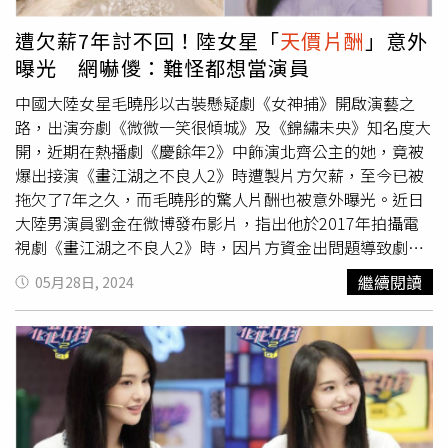
日入208（指之前女星楊紫
天價片酬
）吃這些苦不應該
嗎？」、「想想大棚裡的農民，同樣是棚，他們才是天選打
遭欠薪7年討不回！陸女星「
天價片酬
」意外
工人，妳是天價打工人！」、「真是離開群眾太久了，苦都
曝光 網嚇儍：難怪都想當演員
還沒吃到呢，流了一點汗就覺得自己是天選打工人了。」孫
儷提到「打工人」三個字觸動了中國網友敏感的神經，紛紛
中國大陸女星毛曉彤以古裝懸疑劇《女神捕》開啟演藝之
留言抨擊。（圖／翻攝微博）不過也有不少網友為她緩頰：
路，出演夯劇《微微一笑很傾城》及《錦繡未央》知名度大
「戾氣太重了吧？人家只是分享趣事，又沒賣慘，至於
開，近期在熱播劇《慶餘年2》中飾演北齊公主的她，竟被
嗎？」、「我覺得很正常啊，看不懂被懟的點在哪裡，就因
爆出接演《畫江湖之不良人2》時遭製片方欠薪，至今已被
為那三個字嗎？」、「網路上有些人動不動就審判別人，戾
拖欠了7年之久，而毛曉彤的驚人片酬也被意外曝光。近日
氣那麼重，活得不累嗎？」
大陸男演員劉金在微博發布影片，指出他於2017年拍攝電
視劇《畫江湖之不良人2》時，因片方資金出問題導致劇組
被迫解散，他遭欠薪1萬6000元人民幣（約新台幣7萬1040
繼續閱讀
05月28日, 2024
元），他更透露，擔綱該片女主角的毛曉彤被積欠高達
1250萬元人民幣（約新台幣5652萬元）的片酬。劉金表
示，當時為了安撫演員及劇組人員，製片方還簽署了一份欠
薪協議書，承諾會在約定期限內清償薪資，否則債權人可憑
協議向法院提告，而他事後輾轉得知，原來毛曉彤不僅早已
起訴該片方，且還打贏了官司，只是由於製片公司名下沒有
任何可執行的財產，意味著即便官司勝訴也討不回這筆錢。