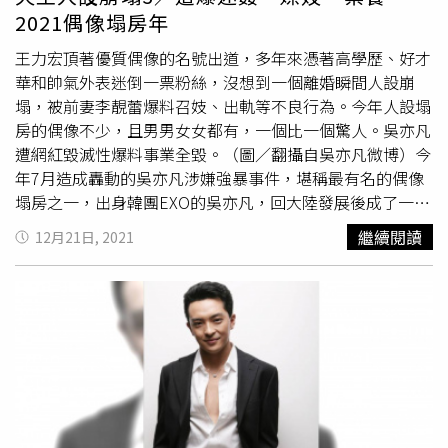
2021偶像塌房年
王力宏頂著優質偶像的名號出道，多年來憑著高學歷、好才
華和帥氣外表迷倒一票粉絲，沒想到一個離婚瞬間人設崩
塌，被前妻李靚蕾爆料召妓、出軌等不良行為。今年人設塌
房的偶像不少，且男男女女都有，一個比一個驚人。吳亦凡
遭網紅毀滅性爆料事業全毀。（圖／翻攝自吳亦凡微博）今
年7月造成轟動的吳亦凡涉嫌強暴事件，堪稱最有名的偶像
塌房之一，出身韓團EXO的吳亦凡，回大陸發展後成了一線
流量偶像，然而卻被網紅都美竹爆料酒桌選妃、迷姦未成年
繼續閱讀
12月21日, 2021
少女。吳亦凡發聲明否認，指控都美竹造謠，吳亦凡母親報
警表示兒子被勒索，結果吳亦凡被北京市朝陽區人民檢察院
以涉嫌強姦罪批准逮捕。鄭爽出道以來時常惹出爭議。（圖
／翻攝自鄭爽微博）今年1月鄭爽被前夫張恆爆料代孕棄
養，雙方父母的談判音檔曝光，鄭爽抱怨「這兩個孩子7個
月，打也打不掉，他媽的，我都煩死了」形象全毀，她父母
也提出給代孕孩子找領養家庭的打算，引起眾人一片譁然。
後鄭爽又爆出陰陽合約一事，拆分收入獲取「
天價片酬
」、
偷逃稅等違法犯罪行為，如今她退出演藝圈，10月時在IG痛