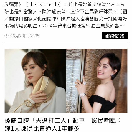
我贖罪》（The Evil Inside），這也是她首次接演台片，片
酬也是相當驚人。陳沖過去曾二度拿下金馬影后殊榮。（圖
／翻攝自國家文化記憶庫）陳沖是大陸演藝圈第一批闖蕩好
萊塢的電影明星，2014年曾來台擔任第51屆金馬獎評審。
她在《末代皇帝》中飾演悲慘的皇后婉容，在《色戒》扮演
繼續閱讀
06月23日, 2025
梁朝偉的老婆「易太太」，在古裝劇《如懿傳》則客串演出
烏拉那拉氏，跟鄔君梅有多場精采對手戲。據悉，她在台片
《三千萬也不夠我贖罪》中飾演沉迷於賭博的演藝圈天后，
欠了一屁股債後消失在演藝圈，並拋棄年幼的女兒，沒想到
多年後意外在療養院中甦醒，發現賭博集團竟以「絕症患
者」的壽命作為賭注，她試圖脫離並找回女兒，卻發現更加
黑暗的祕密。《三千萬也不夠我贖罪》導演謝庭菡在社群分
享拍片過程。（圖／翻攝自謝庭菡IG）本月9日導演謝庭菡
在社群透露本片已殺青的訊息。（圖／翻攝自謝庭菡IG）該
片由《屍憶》導演謝庭菡執導，已於本月初在台殺青，且陳
沖片酬驚人，劇組對她也是十足禮遇，給足好萊塢規格的待
遇。值得一提的是，陳沖過去也曾深陷棄養風波，她與第二
孫儷自誇「天選打工人」翻車 酸民嘲諷：
任丈夫結婚後多年，遲遲未有孩子，選擇領養了雙胞胎女
妳1天賺得比普通人1年都多
兒，沒想到領養期間意外懷孕，等女兒出生後，就以無法同