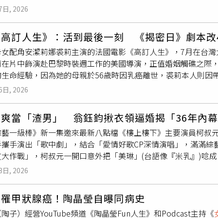
片懷舊熱潮。（圖／翻攝自騰訊新聞）照片曝光後，大批網友紛
，優質蛋白質才是性感關鍵除了多樣化的運動之外，金憓秀在飲
7日, 2026
「現實版小昭」、「警服版邱淑貞」，甚至有人直言，她比邱淑
路線，而是強調營養均衡與修復：遠離三白（白米、白麵包、精製
默執勤的女警意外成為全網關注焦點。隨著討論持續延燒，邱淑
少發炎反應並預防肌膚老化，另外他也很喜歡蕃茄跟花椰菜這類型
高訂人生》：活到最後一刻 《揭密日》劇本改4
官，長年被譽為「最美星二代」，但不少網友認為，相較於五官
表，她的菜單以原型蛋白質（肉類、海鮮、雞蛋）為主。在水下
女配角安潔莉娜裘莉主演的法國電影《高訂人生》，7月在台灣大
邱淑貞90年代活躍影壇時的模樣。甚至有人打趣表示，邱淑貞三
莓等）與蛋白質，幫助肌肉修復。遵守間歇性斷食與充足睡眠： 
莉在片中飾演赴巴黎時裝週工作的美國導演，正值婚姻觸礁之際
的女警，意外憑藉神韻重現昔日女神風采。不過，也有不少人認
，讓身體有足夠時間代謝修復。 在 Instagram 查看這則貼文 從 Instagram 分享的貼文 找到適合自
生命經驗，因為她的母親於56歲時因乳癌離世，裘莉本人則因帶有
的長相，散發的是警察職業帶來的端莊、自信與正氣；邱淑貞則
奏，將「自律」變成生活儀式感金憓秀曾坦言，自己其實並不總
術。她坦言，拍攝醫師在胸前畫下手術線的場景時，彷彿將好萊
的是眉眼神韻，不同的則是各自人生歷練所累積出的獨特氣質，
論是快走、泰拳、EMS（電刺激訓練）還是水中運動，她不斷嘗
6日, 2026
常脆弱。」由於裘莉的母親曾說：「大家問我的永遠都只有癌症
許多人認為，這名女警之所以爆紅，不只是因為外貌酷似邱淑貞
懲罰自己的過程，而是找到一種能優雅地與身體對話、展現生命力
拍成一名癌症病人，而要讓觀眾看見她仍是一個有工作、情感與
執勤時的沉穩幹練，又保有港風美女特有的靈動與英氣，兼具溫
再是健康的敵人，而是散發
女人
豪爽當「渣男」 翁鈺鈞揪衣領逼婚揭「36年內
裘莉在《高訂人生》中挑戰大量法文台詞，從語言、語調到肢體
氛圍感直接拉滿」。值得一提的是，儘管突然爆紅，這名女警的
綜藝一級棒》新一集邀來最新八點檔《樓上樓下》主要演員柯叔
現自然，讓觀眾能暫時忘記眼前的是好萊塢巨星，真正走進劇中角
，更沒有趁著話題經營社群或接受媒體採訪，而是依舊照常執勤
手攜手演出「歌中劇」，結合「愛情好歌CP深情演唱」，滿滿綜
影雖然從疾病出發，卻不是關於生命的終點，而是一個
女人
重新
更多網友讚賞，有人表示，不是每個人都願意被流量推著走，她
友大作戰」，柯叔元一開口意外把「美琳」(台語像『米乳』)唸
重新渴望活到最後一口氣。」她將整部作品的精神濃縮為「Live 
也認為，這波討論之所以能持續發酵，原因並不只是撞臉，而是勾
不斷。接著林宜禾、許志豪、翁鈺鈞上演三角戀戲碼，翁鈺鈞一
仍能把握時間，好好生活。而史蒂芬史匹柏執導的科幻大片《揭密
從邱淑貞飾演的小昭、張敏的經典回眸，到林青霞塑造的銀幕形
3日, 2026
問交往36年到底什麼時候結婚；沒想到林宜禾突然殺出，一把挽
deo，全球票房已突破2.34億美元（約新台幣75億元），由艾
警的出現，彷彿讓那些熟悉的港風記憶，再次走進現實生活。最
嘴，還忍不住脫口：「妳可以常來宣傳嗎？」難得詮釋左右逢源
得知外星生命真相所引發的全球危機。艾蜜莉布朗透露，片中有
確實很像，但更難得的是，她們都在各自的領域發光發熱。」不
瑄罹甲狀腺癌！陶晶瑩自曝同病史
集評審羅文聰看了笑讚：「翁鈺鈞很適合演八點檔壞
女人
！」而
協助製作聲音，她卻因對AI感到恐懼而拒絕，選擇親自進錄音室
，不如說是一位認真堅守崗位的警察，意外成為串起一代人青春
陶子）經營YouTube頻道《陶晶瑩Fun人生》和Podcast主持《
，但在歌中劇裡兩人則是熱戀中的情侶檔，約會時為了吃什麼陷
團隊重新組合，堅持讓這段演出保留真人聲音的質感。艾蜜莉布