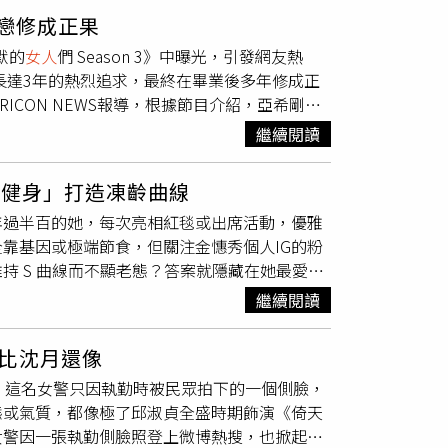
，上一秒還能微笑寒暄，下一秒眼神交鋒就如同
生戀修成正果
絲入扣，光是兩人對視的每一秒都是視覺饗宴！
默的
女人
們 Season 3》中曝光，引發網友熱
 vs 離婚醫師，假面夫妻的失控崩塌現代人最愛
長達3年的熱烈追求，最終在畢業後多年修成正
幸福家庭形象」割韭菜賺流量的人氣網紅夫妻
CON NEWS報導，根據節目介紹，亞希剛升
淖般離婚官司的醫師夫妻（曹汝貞、金宰徹
意。從那之後，她展開積極追求，不僅在點名簿
繼續閱讀
姻背後的貪婪、控制與虛偽剝得體無完膚，荒謬
歡」字樣；她也親手製作放有愛心形漢堡排的便
遇的問題》亮點：比「外遇」更可怕的危機！翻轉
同學面前公開告白，毫不掩飾自己的心意。不
起點卻是「外遇只是冰山一角」。劇情最神的地
中健身」打造凍齡曲線
愛，只覺得希望她停止這些舉動，就連畢業典禮
有人拖入地獄的巨大黑幕。李昌熙導演最擅長將
年過半百的她，每次亮相紅毯或出席活動，優雅
係。然而，亞希畢業後並未放棄，仍持續與慎一
婚姻危機」轉變成一場不可預測的失控遊戲，永
靠基因或極端節食，但關注金憓秀個人IG的粉
到亞希多年來始終沒有改變心意，讓他逐漸被這
劇《現在不是外遇的問題》亮點：金智勳年下小鮮
持 S 曲線而不顯老態？答案就隱藏在她最愛的
從相識到結婚歷時7年，最後攜手步入婚姻，
演金憓秀的年下丈夫「在弘」也是一大看點！表
訓練」點開金憓秀的 IG，經常能看到她身穿全
，棚內來賓紛紛直呼「這根本就是漫畫」、「完
繼續閱讀
足以引爆家庭的未爆彈。金智勳近年在各種反派
是隨便划划水而已！除了標準的自由式與仰式，
個人時很難隱藏情感，「總會忍不住一直看著對
背後心機深」的反差感，這對年下CP的失控火
用產生持續水流的設備，在原地抗衡阻力游泳，極度考
畢業後才正式發展，慎一也強調，自己任教期間
比沈月還像
derwater Treadmill）快走或跑步。
才接受這段感情，最終修成正果。
。這名女警只因執勤時被民眾拍下的一個側臉，
的衝擊。水中體操與核心伸展： 配合動感音
態或氣質，都像極了邱淑貞全盛時期飾演《倚天
效果。 這種低衝擊、高燃脂的運動模式，正是
警因一張執勤側臉照登上微博熱搜，也掀起90