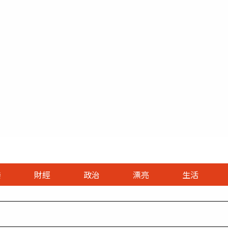
跳至主要內容區塊
治首頁
漂亮首頁
生活首頁
國際首頁
論壇
樂
財經
政治
漂亮
生活
焦點
美容
綜合
最新
新聞
人物
時尚
美旅
大陸
影音
評論
精品
健康