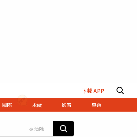
下載 APP
國際
永續
影音
專題
⊗ 清除