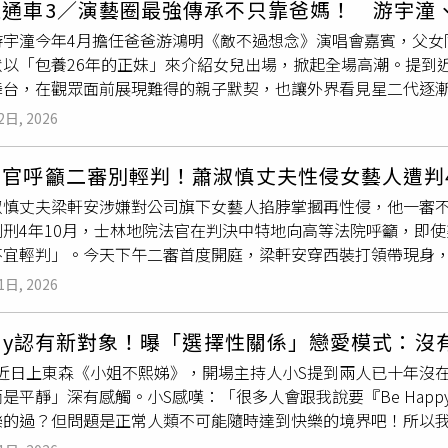
直通車3／演藝圈最強傳承不只靠爸媽！ 游宇潼
唱，〈獨角戲〉、〈美夢成真〉、〈突然想愛你〉、〈日光機場
游宇潼今年4月擔任爸爸游鴻明《敵不過想念》演唱會嘉賓，父女
都是歌迷耳熟能詳的K歌代表作。她更笑喊，希望9月站上《東!
默以「包養26年的正妹」來介紹女兒出場，掀起全場高潮。提到
期待大家把台東變成全台最大的戶外KTV，「如果到最後我拿著
舞台，在觀眾面前展現難得的親子默契，也讓外界看見星二代逐
茹芸驚喜加盟外，主辦單位也同步公布兩天完整演出陣容。9月1
到第二代展現精湛樂器演奏，每一次同框都成為話題焦點，溫馨
OXING、黃妃、PONAY卜耐及動力火車輪番登台，從經典情
2日, 2026
，2020年兩人在演唱會上一起合唱〈小幸運〉。（圖／寬宏藝
都是KTV必點金曲，陪伴歌迷一路唱翻台東。9月13日則由杜德
，香奈兒除了曾在李翊君《翊如既往》演唱會中與媽媽合唱〈小
、阿妹妹、許茹芸等實力派歌手接力開唱，橫跨流行、R&B、靈
官呼籲二審別輕判！蕭淑慎丈夫性侵女藝人遭判4
上帶來長笛獨奏，以穩健的演奏實力展現音樂底子，讓觀眾看見
一首首耳熟能詳的國民K歌，打造另一晚高潮不斷的音樂盛宴。《
淑慎丈夫梁軒安涉嫌對公司旗下女藝人掐脖掌摑再性侵，他一審
來小女兒顏若霏同台演出。（合成圖／蘇聖倫攝、華研提供）動力
語頂流歌手，喊出「台東就是最會唱的」，打造全台最嗨戶外KT
判刑4年10月，士林地院法官在判決中特地向高等法院呼籲，即
6歲小女兒顏若霏同台演出。顏若霏一開口便展現遺傳自爸爸的好
不追逐話題，而是回到全民最熟悉的卡拉OK文化，照著K歌排行
不宜輕判」。今天下午二審首度開庭，梁軒安穿西裝打領帶現身
更被盛讚是「最強星二代」，未來發展備受期待。本屆金曲獎舞
全場大合唱的實力唱將齊聚台東。對《東!帶我走》來說，最精彩
安自己開公司當老闆，告訴人有意出道闖蕩演藝圈，因此簽約成為
彩演出。（圖／台視提供）而在本屆金曲獎舞台上，比莉與兒子
1日, 2026
司員工前往新北貢寮某民宿辦活動，其中一名女子突然向本案告
大高潮。母子倆一連串聯〈Circus Monkey〉、〈什麼都
安確認，卻先被上下其手，隨後被帶進房內，梁軒安違反告訴人
跳演出展現跨世代魅力，默契十足的互動與舞台感染力征服全場
ody認有新對象！曝「選擇性關係」戀愛模式：沒
作廠商見到告訴人脖子明顯瘀傷上前關心，她態度很猶豫，只說
於本刊6月25日晚上直擊游宇潼結束電台工作後，雨中開車直奔
dy近日上東森《小姐不熙娣》，開場主持人小S提到兩人已十年沒在
人的朋友因為農曆新年將至，傳拜年訊息問候，之後兩人講電話
，游宇潼經紀人回應本刊表示，近期游宇潼忙著準備演唱會，所
是平靜」深有感觸。小S感嘆：「很多人會跟我說要『Be Hap
沮喪傷心。被害女子還有跟一名公司離職員工互傳訊息及當面訴
卡，所以經紀人的男朋友下來拿房卡給她。
樂的過？但問題是正常人類不可能隨時達到快樂的境界吧！所以我覺
下女藝人指控掐脖、掌摑再性侵，一審判刑4年10月。（圖／方
同：「沒事就是好事。」聊到女性在婚姻中的束縛，Melody 分享在 
你打我巴掌或者射在我子宮裡面，你打我掐我、我都不在去想會