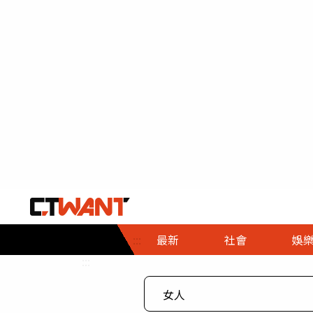
社會首頁
娛樂首頁
財經首頁
政
:::
最新
社會
娛
時事
即時
熱線
:::
直擊
大條
人物
調查
專題
３Ｃ