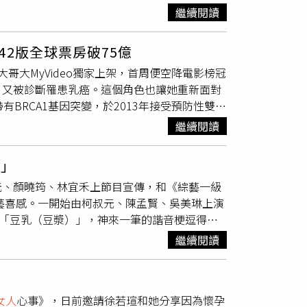
紛留言表示，「這不是撞臉，根本是複製貼
食上一向非常嚴格，但她絕不走「餓肚子的極端
繼續閱讀
貞的親生女兒還更神似年輕時的本人，也讓這名
糖）： 她公開過自己幾乎不吃快餐與精緻麵
貞的大女兒沈月也被拿來比較。沈月因遺傳母親
的營養食材。蛋白質優先： 身為「瘦身不瘦
2版全球票房破75億
輪廓，這名上海女警的眼神、神態及整體氣質，
高強度訓練後，她會補充豐富的抗氧化水果（如
哥大MyVideo獨家上架，首周便空降電影榜冠
名女兒外型較像父親沈嘉偉，反倒是這位毫無血
保持每日至少 12 小時的空腹期，並確保午夜
，又被診斷罹患乳癌。這個角色也讓她重新面對
為兩人並非完全相同。有網友分析，女警屬於甜
BRCA1基因突變，於2013年接受預防性雙乳
以嫵媚、靈動又充滿
女人
味的港風魅力著稱。兩
是熱愛運動，但她找到了能讓自己持之以恆的方
塢帶進自己的病房，「我們把這一切分享出來，
因此更像是喚起共同記憶，而非真正的「複製貼
試新的鍛鍊體驗。 她的凍齡心態告訴我們：減肥
繼續閱讀
。」這句話讓她更堅定，《高訂人生》不能只把
，更因為她穿上警服後散發出的獨特魅力。她既
的方式。 只要建立起屬於自己的生活節奏，時
渴望的完整的人。為呈現角色長期在法國工作的
婉氣質與守護民眾的俐落形象，讓不少網友直呼
味的養分。 在 Instagram 查看這則貼文 從 Instagram 分享的貼文
幕」
節奏都下足功夫，導演艾莉絲溫諾克爾更盛讚她
姓名、所屬單位至今仍未曝光，她本人也沒有出
元、顏曉筠、林宜禾上節目宣傳，和《綜藝一級
色的人生。裘莉接受《People》專訪時也表
、站崗，維持原本的工作步調。這份低調態度反
藝喜感。一開始由柯叔元、陳孟賢、吳美琳上演
找回活下去的渴望，「這部電影不是我角色的結
專注做好本分工作，比爆紅本身更令人敬佩。不
成「豆乳（豆漿）」，神來一筆的諧音梗逗得全
life」，希望觀眾即使正面對疾病、失去或人生
起了許多人對90年代香港電影黃金時代的共同
改過往溫柔形象，一出場就霸氣揪住許志豪衣
日搶先版》也將於7月登上台灣大哥大
象，都已成為一代影迷心中的文化符號，而這位
繼續閱讀
住許志豪手臂、整個人緊貼，讓許志豪瞬間笑得
蜜莉布朗、喬許歐康納、柯林佛斯等人主演，描述人
後，也有不少網友為這場討論下了最貼切的註
、暗爽在心裡的「渣男」，許志豪演起來很過
一場突然說出非人類語言的關鍵戲，原可透過人
少人認為，與其說這名女警是因為長得像邱淑貞
柯叔元、顏曉筠在《樓上樓下》飾演分手多年的
嘗試各種呼吸聲、喉音、子音與怪異聲響，再交
記憶與港片情懷的縮影。
女人
心事》，日前邀請徐若瑄和她分享因為懷孕
入選擇障礙，當柯叔元提議吃港式點心，顏曉筠
朗在《揭密日》中有一場突然說出非人類語言的