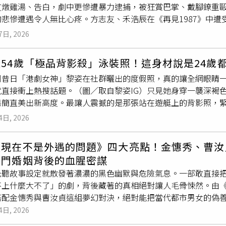
友燉雞湯、告白，劇中更慘遭暴力逮捕，被狂賞巴掌、戴腳鐐重
也感嘆：「
女人
真是辛苦！不管是什麼經痛還是懷孕，那個疼痛
的悲慘遭遇令人無比心疼。方志友、禾浩辰在《再見1987》中
歐都無法承受了。」這次的震撼體驗也讓馬力歐感觸良多：「有
下營養不良的瘦弱文青，禾浩辰特別在短時間內狠甩肉，「讓自
找不到第二個
女人
願意為我挨兩刀。」沈玉琳率先體驗扮女裝，
7日, 2026
他更常獨自前往河邊、樹林路跑體驗孤獨感。談及令人窒息的水
婆在幹嘛了！以前常常唸她出門化妝怎麼要花一個小時，現在才
完成挑戰。劇中對方志友滿滿的保護慾，禾浩辰透露靈感源自媽
當沈玉琳的甜美女僕裝一登場，讓潘若迪驚豔直呼：「你真的很
54歲「極品背影殺」泳裝照！這身材說是24歲
女性，所以看到劇中的素芬，心裡自然會湧出一種強烈的保護慾
是真心好看！」沈玉琳則開玩笑說：「我剛剛弄到一半照鏡子，
到昔日「港劇女神」黎姿在社群曬出的度假照，真的讓全網眼睛一
浩辰，戲外為了維持身材也極度痛苦，只能嚴格節食啃蒟蒻條與
成漂亮的我媽。」馬力歐（左起）、潘若迪挑戰「大叔皇后」。
就直接衝上熱搜話題。（圖／取自黎姿IG）只見她身穿一襲深褐
比賽煮控肉，讓只能在旁邊看的禾浩辰直呼：「真的好痛苦！」
磅礡的「大叔皇后」，為登台大秀進行彩排，這讓馬力歐深刻體
態簡直美出新高度。最讓人震撼的是那張站在遊艇上的背影照，
8月來台造勢，為戲劇增添話題。
本比
女人
還
女人
！如果他們是一百分，我大概只有五十分，我差
生圖即頂配的範本。（圖／取自黎姿IG）這次放假出海，她也不
：「明年我們入圍，就化身變裝皇后走紅毯了！」潘若迪在一旁
4日, 2026
景，更豪爽PO出龍蝦義大利麵、各式在地美食，甚至還有跟同行
性向大家致謝：「謝謝大家願意陪著我去實現願望和挑戰，記得
美食當中，滿屏都是愜意舒心的氛圍。（圖／取自黎姿IG）只能
《現在不是外遇的問題》四大亮點！金憓秀、曹汝
高級狀態。不靠濾鏡也不刻意營造擺拍感，這種由內而外散發的
豪門婚姻背後的血腥密謀
光聽故事設定就散發著濃濃的黑色幽默與危險氣息。一部敢直接
不上什麼大不了」的劇，背後藏著的真相絕對讓人毛骨悚然。由
搭配金憓秀與曹汝貞這組夢幻對決，絕對能把當代都市男女的偽
點：金憓秀 × 曹汝貞雙影后頂級對決，偽善
女人
的頂峰較量這
4日, 2026
憓秀飾演表面光鮮亮麗、事業家庭雙收的自媒體頂流「京熙」，