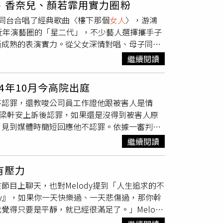
、香奈兒、顏若霏用實力圈粉
〉、〈好聽〉、〈如果雲知道〉、〈男人
女人
〉
同台合唱了經典歌曲〈樓下那個
女人
〉，游鴻
帶我走》舞台時，「你們不要給我太多開口的機
近年演藝圈的「星二代」，不少藝人選擇攜手子
麥克風，只需要負責聽大家唱，我就成功了！」
漸成熟的表演實力。從父女深情對唱、母子同台
2日將由羅時豐、李聖傑、江美琪、陳勢安、林
畫面更讓粉絲直呼感動。李翊君和女兒曾多次同
歌、台語金曲到原住民音樂與搖滾能量，首日卡司
繼續閱讀
術提供）李翊君與女兒王敏淳（香奈兒）曾多次攜
偉壓軸領軍，攜手信、戴愛玲、黃宣、9m88、
幸運〉，展現清新歌聲外，也曾在《三五好友》
魂、搖滾及原住民音樂，多元曲風輪番上陣，同
年10月今高院出庭
她不同於歌唱的一面。動力火車顏志琳小巨蛋開
東!帶我走》就是讚，擁有無數從台東基因裡生
不認罪，還教唆公司員工作證他跟被害人是情
火車顏志琳則在今年5月小巨蛋演唱會，驚喜
V音樂節，因此在卡司規劃上也跳脫一般音樂節
使梁軒安上訴後認罪，如果還是沒得到被害人原
歌喉，穩健唱功搭配甜美外型，讓全場歌迷驚艷
榜找卡司，邀請一位位擁有代表作、前奏一下就
，見到媒體時簡短回應他不認罪。依據一審判
台上，比莉與兒子周湯豪攜手帶來「比誰卡厲
的演出，就是全場一起唱。
梁軒安旗下藝人；2023年11月7日，梁軒安
周湯豪攜手帶來「比誰卡厲害」精彩演出，更成
繼續閱讀
訴人表示，梁軒安晚上要跟她睡同一間。告訴人
不必說〉、〈熱情的沙漠〉等經典歌曲，以充滿爆發
意願，對她掐脖子、打巴掌及性侵。到了隔天中
，也讓觀眾再次見證母子檔同台演出的獨特魅
有壓力
「發生不願意的事情」再來就哭了；兩、三個月
大安區與友人飯店相會，直到隔日凌晨兩點都未
節目上聊天，也對Melody提到「人生追求的不
，她有聊到梁軒安「硬上」而且邊講邊哭，聽得
以在該處跟一群朋友一起上瑜伽課，因為當天她
py』，如果你一天快樂過、一天悲傷過，那你幹
苦梁軒安性侵她，同樣情緒不穩、又哭又氣。梁
得只要是平靜，就已經很滿足了。」Melody
萬民攝）案發後，被害人曾用LINE質問梁軒
Podcast 曾說「
女人
不要下嫁」，這是在
追究了」、「那次你射進來」、「你‧‧掐我有