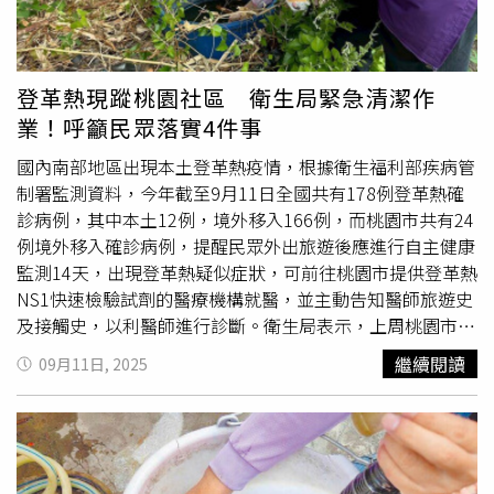
前追溯至5月27日。截至12日上午11時止，共完成131人採
檢作業。結果發現，除指標個案外，6樓病房相鄰病室又檢
出4名登革熱陽性個案，分布於3間病室內，使累計確診人數
增至5人，患者全數為住院病患。其中3人年齡介於79歲至
登革熱現蹤桃園社區 衛生局緊急清潔作
91歲，均為高齡長者，目前由院方持續治療及照護。由於5
業！呼籲民眾落實4件事
名患者彼此具有共同活動史，衛生單位已將案件列為院內群
聚感染事件處理，但目前感染源及傳播途徑仍有待進一步釐
國內南部地區出現本土登革熱疫情，根據衛生福利部疾病管
清。衛生局指出，民生醫院為高雄市指定傳染病應變醫院，
制署監測資料，今年截至9月11日全國共有178例登革熱確
平時除收治登革熱疑似及確診病患外，也肩負新進移工入境
診病例，其中本土12例，境外移入166例，而桃園市共有24
後3日內登革熱篩檢等公衛任務，本身即屬病媒蚊防治重點
例境外移入確診病例，提醒民眾外出旅遊後應進行自主健康
場所。然而近期高雄連日降雨，造成院區露臺排水槽、屋外
監測14天，出現登革熱疑似症狀，可前往桃園市提供登革熱
排水設施及地面凹洞出現積水情形。防疫人員進場稽查後，
NS1快速檢驗試劑的醫療機構就醫，並主動告知醫師旅遊史
不僅發現病媒蚊孳生源，更查獲
孑孓
蹤跡，顯示院內環境確
及接觸史，以利醫師進行診斷。衛生局表示，上周桃園市確
實存在病媒蚊繁殖問題。由於院方未落實清除積水容器及環
診1例來自印尼境外移入病例，於接獲通知後針對活動地周
繼續閱讀
09月11日, 2025
境管理，衛生局已依《傳染病防治法》裁罰新台幣1萬5000
圍50公尺範圍進行孳生源巡查及清除作業，並完成該區域之
元，並要求立即改善。除了院區環境外，防疫團隊也在民生
化學防治。衛生局呼籲民眾加強日常生活環境管理，近期各
醫院周邊社區發現病媒蚊孳生源，不排除社區內可能存在尚
地氣溫偏高，常有午後雷陣雨，易造成環境積水導致病媒蚊
未被發現的潛在感染個案。為防止疫情擴散，民生醫院即日
孳生，民眾須持續落實「巡、倒、清、刷」及環境管理，加
起啟動病房降載措施，實施「病患只出不進」管制，並將6
強巡視住家戶內外環境，每週刷洗容器內壁，清除不使用的