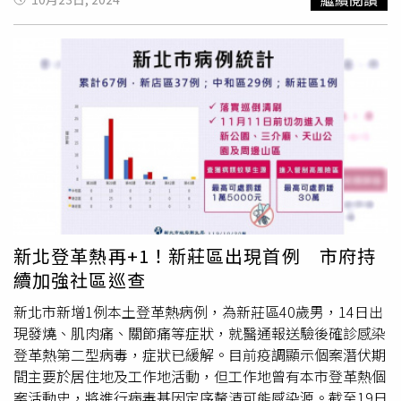
區等高風險區域列為管制區域，禁止民眾進入，同時持續執
行管制區域環境噴消及孳生源清除作業。陳潤秋說，考量山
區是蚊子的天然孳生源，管制區域周邊仍有感染登革熱風
險，呼籲市民朋友減少管制區域周邊日常活動，並配合市府
防治針對自有土地孳清及噴消，避免孳生病媒蚊。市府團隊
加強管制區域周邊及社區巡査，一旦發現積水容器孳生
孑孓
則依傳染病防治法第70條裁罰3000元，目前已開立38件。
陳潤秋提醒，近期受颱風影響偶有降雨，雨後請民眾務必巡
視住家周遭環境，積極落實「巡倒清刷」清除積水容器避免
養蚊。進行戶外活動時應留意防蚊措施，穿著淺色長袖衣
褲、使用政府機關核可含有效成分的防蚊藥劑，避免被蚊叮
咬。
新北登革熱再+1！新莊區出現首例 市府持
續加強社區巡查
新北市新增1例本土登革熱病例，為新莊區40歲男，14日出
現發燒、肌肉痛、關節痛等症狀，就醫通報送驗後確診感染
登革熱第二型病毒，症狀已緩解。目前疫調顯示個案潛伏期
間主要於居住地及工作地活動，但工作地曾有本市登革熱個
案活動史，將進行病毒基因定序釐清可能感染源。截至19日