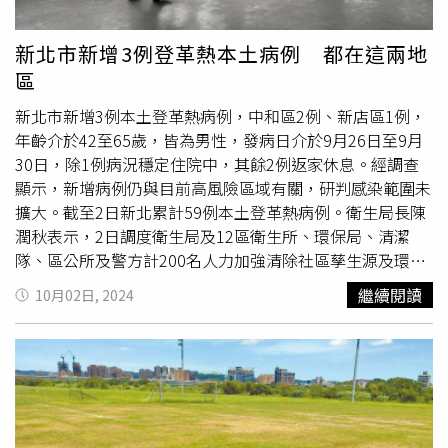
堵登革熱疫情。提醒民眾如果出現發燒、頭痛、後眼窩痛、
肌肉關節痛、腹瀉、出疹等登革熱疑似症狀，請儘速就醫，
新北市新增3例登革熱本土病例 都在這兩地
並主動告知醫師近期活動史。登革熱病媒蚊的幼蟲並非孳生
區
在骯髒污穢的排水溝，而主要生長於花瓶、花盆水盤、廢棄
新北市新增3例本土登革熱病例，中和區2例、新店區1例，
瓶罐、廢輪胎、樹洞及植物落葉積水處等乾淨的人工及自然
年齡介於42至65歲，皆為男性，發病日介於9月26日至9月
的積水容器內，雜草則提供病媒蚊藏身處。新北市中和區景
30日，除1例病況穩定住院中，其餘2例返家休息。經調查
新公園、三介廟至新店區天山公園的山區正好符合病媒蚊的
顯示，新增病例仍與目前高風險區域有關，研判感染範圍未
生長條件，加上有環山步道貫穿，提供病媒蚊接觸人類的機
擴大。截至2日新北累計59例本土登革熱病例。衛生局長陳
會，此次新北市的多起病例於潛伏期間，都曾有中和區三介
潤秋表示，2日調度衛生局及12區衛生所、環保局、清潔
廟及新店區天山公園活動史。新北市政府為防治登革熱，要
隊、區公所及警方計200名人力加強清除社區孳生源及環境
求民眾配合讓清消人員進入屋內噴藥以消滅病媒蚊。（圖／
噴消。籲請市民做好防颱準備工作外，也要清除家內外積水
記者甯其遠攝）新北市中和區市議員游輝宂說，新北市中和
繼續閱讀
10月02日, 2024
容器，避免孳生病媒蚊。陳潤秋說，如經査獲積水容器有
孑
等地幾年前就曾出現台灣罕見的屈公病，屈公病與登革熱都
是透過蚊蟲傳染的疾病，當時已實施過大清消，2020年也
孓
，最高可處1萬5000元罰鍰，民眾務必配合各項防疫措
發生過登革熱疫情，經過幾次的全區噴藥，民眾已經有經
施，如拒絕、規避或妨礙防治工作最高可處30萬元罰鍰。陳
驗，大多能理解並配合防疫需求。游輝宂說，雖然事出突
潤秋強調，颱風來襲帶來的雨量容易造成積水容器，請市民
然，進行戶內噴藥時確實會有住戶不在家的情況，但對四
於颱風過後立即清除家戶外積水容器，共同防堵登革熱疫
周、陽台進行噴撒，還是有足夠的效果；再加上民眾可到里
情。民眾如果出現發燒、頭痛、後眼窩痛、肌肉關節痛、腹