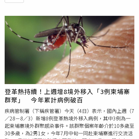
登革熱持續！上週增8境外移入「3例柬埔寨
群聚」 今年累計病例破百
疾病管制署（下稱疾管署）今天（4日）表示，國內上週（7
／28－8／3）新增8例登革熱境外移入病例，其中3例為一
起柬埔寨境外群聚感染事件。該群聚個案年齡介於10多歲至
30多歲，為2男1女，今年7月中旬一同赴柬埔寨進行交流活