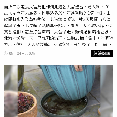
10時及下午4、5時為吸血高峰，斑蚊喜於乾淨積水容器及
積水處產卵，主要孳生於人工容器，包括花瓶、花盆底盤、
苗栗白沙屯拱天宮媽祖昨到北港朝天宮進香，湧入60、70
水桶、廢輪胎、地下室及其他各種可積水容器。國家衛生研
萬人是歷年來最多，也製造多於往年進香時的1倍垃圾，由
究院黃旌集博士解釋，鹹水家蚊幼蟲喜孳生於陽光充足的海
於即將進入登革熱季節，北港鎮清潔隊一連3天展開市容清
濱鹹水棲息地，如沿海紅樹林、沼澤和潮汐沼澤，尤其是是
潔與消毒。北港鎮民熱情準備飲料、餐食、點心流水席，犒
被垃圾汙染的地方，包括水坑、岩池、池塘、船上的積水以
賞香燈腳，甚至打包滿滿一大包帶走，熱情過後滿地垃圾，
及靠近人口稠密的沿海地區一些較小的垃圾容器（如罐
北港清潔隊今天一早就開始清理，出動20輛垃圾車。清潔隊
子），建議該地區持續進行環境管理，雌性鹹水家蚊可整夜
表示，往年1天大約製造50公噸垃圾，今年多了一倍，需3
叮咬，吸血高峰期在晚上7、8點間。目前全國登革熱境外移
天才能完成清理。根據國衛院病媒蚊監測，4月17日、22日
繼續閱讀
05月04日, 2025
入個案已達51例，台南有2例。市長黃偉哲強調，不論家蚊
共榮里的積水容器有病媒蚊埃及斑蚊
孑孓
，東陽里24日的平
或斑蚊，防治方式就是清除積水容器及積水處，讓蚊子無處
均卵數527顆，陽性率60％。北港鎮長蕭美文表示，4月底
產卵繁殖，避免孳生
孑孓
。
時已針對朝天宮周邊15里進行病媒蚊消毒工作，待3天市容
清掃完成後，將會盡速展開病媒蚊清消工作。