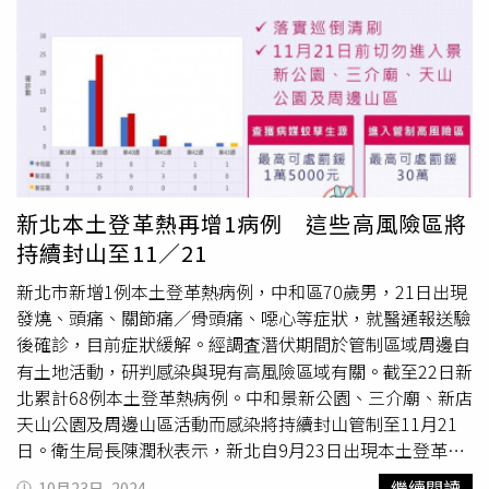
元，目前已開立81件。同時籲請醫療院所持續提高通報警
覺，於診間主動詢問病患活動史，如遇有疑似感染個案應善
用NS1快篩試劑輔助診斷即時通報，以便衛生單位及時介入
降低社區傳播風險。
新北本土登革熱再增1病例 這些高風險區將
持續封山至11／21
新北市新增1例本土登革熱病例，中和區70歲男，21日出現
發燒、頭痛、關節痛／骨頭痛、噁心等症狀，就醫通報送驗
後確診，目前症狀緩解。經調査潛伏期間於管制區域周邊自
有土地活動，研判感染與現有高風險區域有關。截至22日新
北累計68例本土登革熱病例。中和景新公園、三介廟、新店
天山公園及周邊山區活動而感染將持續封山管制至11月21
日。衛生局長陳潤秋表示，新北自9月23日出現本土登革熱
病例，已將中和景新公園、三介廟、新店天山公園及周邊山
繼續閱讀
10月23日, 2024