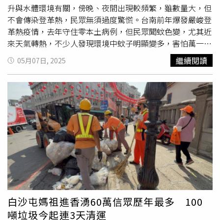
使用捕蚊燈，建議睡前1至2小時就先開啟，同時關閉房內其
升與水體環境有關，傍晚、夜間出現較頻繁，雖數量大，但
他燈源，避免干擾捕蚊效果。
不會傳染登革熱，民眾無須過度驚慌。台南前年爆發嚴峻登
革熱疫情，去年守住零本土病例，但民眾聞蚊色變，尤其近
來天氣轉熱，不少人發現環境中蚊子明顯變多，害怕萬一遭
蚊子叮咬，可能染疫。台南市政府衛生局指出，為阻絕登革
繼續閱讀
05月07日, 2025
熱疫情，4月1日起針對查獲孳生源，即依據傳染病防治法第
25、70條規定，處罰鍰3000元至1萬5000元，4月共已開立
67張罰單。台南市登革熱防治中心今邀集疾病管制署南區管
制中心及國家衛生研究院專家，會同中西區區長、公所人
員、環保局同仁、里長前往西賢里聯合巡查，釐清「蚊子大
爆發」源頭，經國衛院調查禍首是鹹水家蚊，並非可傳播登
革熱病毒的埃及斑蚊或白線斑蚊。登防中心表示，家蚊與登
革熱病媒蚊斑蚊習性不同，晚上出沒叮咬的蚊子通常為熱帶
家蚊，多棲息在不流動的下水道或水溝，只要保持下水道暢
通即可防治熱帶家蚊，故定期清理溝內阻塞物並保持水流暢
通，即可大幅度減少熱帶家蚊的孳生機會。而登革熱病媒蚊
「埃及斑蚊」或「白線斑蚊」，腳上有明顯白色斑蚊俗稱
白沙屯媽祖進香湧60萬信眾歷年最多 100
「花腳蚊」，多於白天活動，斑蚊在白天吸血，以早上9至
噸垃圾今起連3天清運