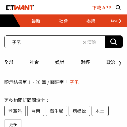
跳至主要內容區塊
下載 APP
最新
社會
娛樂
財經
⊗ 清除
全部
社會
娛樂
財經
政治
顯示結果第 1 ~ 20 筆 / 關鍵字「
孑孓
」
更多相關新聞關鍵字：
登革熱
台南
衛生局
病媒蚊
本土
更多