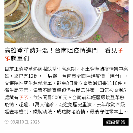
樓病患移往其他樓層進行防蚊隔離，同步展開全院孳生源清
容器，降低病媒蚊傳播風險。為避免登革熱疫情傳播，桃園
除、病媒蚊密度調查及化學噴藥防治作業，並發放防蚊液供
市政府已於6月1日公告「桃園市防止病媒蚊孳生，預防登革
病患、陪病家屬及醫護人員使用。至於近期出院病患及陪病
熱、屈公病及茲卡病毒感染症之孳生源清除防疫措施」，如
者，也將由衛生單位逐一聯繫安排採檢與健康追蹤。疾管署
未主動清除積水容器及積水處，導致孳生病媒蚊幼蟲（
孑
表示，目前已成立機動防疫隊進駐高雄支援各項防疫工作，
孓
），違反者將依傳染病防治法開罰3千元至1萬5千元罰
並針對個案居住地、活動地及醫院周邊進行病媒蚊密度調查
鍰，目前已針對病媒蚊孳生源總計開立13件登革熱違規稽查
與環境清消。根據統計，截至6月12日止，全台今年累計74
單，並依法進行裁罰，呼籲民眾多加注意住家周遭環境，避
高雄登革熱升溫！台南阻疫情進門 看見
孑
例登革熱確診病例，其中68例為境外移入，來源以印尼21
免受罰。如有任何登革熱防治的疑問，可撥打市民諮詢服務
孓
就重罰
例最多，其次為馬爾地夫14例及越南9例；本土病例則增至
熱線1999或防疫專線0800-033-355洽詢。
6例，且全數集中在高雄市。疾管署提醒，目前已進入梅雨
目前正值登革熱病媒蚊孳生高原期，本土登革熱疫情集中高
季節，各地降雨頻繁，容易形成積水環境孳生病媒蚊，民眾
雄，迄已有12例，「厝邊」台南市全面阻絕疫情「進門」，
務必落實「巡、倒、清、刷」，若出現發燒、頭痛、後眼窩
查獲陽性孳生源就開單，截至8日開立舉發通知書1110件。
痛、肌肉關節痛、出疹等疑似登革熱症狀，應盡速就醫並主
衛生局表示，儘管不斷宣導但仍有民眾住家一口氣被查獲5
動告知活動史，以利及早診斷及防治。
處藏有
孑孓
，依法開罰5000元。台南前年經歷嚴峻登革熱
疫情，超過2.1萬人確診，為避免歷史重演，去年啟動四級
巡查等機制、鐵腕執法，成功防堵疫情，最後守住零本土病
例。台南市登革熱防治中心指出，自4月1日起至12月31
繼續閱讀
09月10日, 2025
日，公、私場所所有人、管理人或使用人應主動清除場所內
登革熱病媒蚊孳生源，如查獲孳生源，依傳染病防治法第25