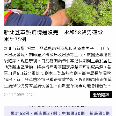
「要是我一定立馬搬，我超討厭蚊子的」、「蚊子是傳播病
媒的來源，小心登革熱。」另外也有人建議，「請環保局來
開罰單就會改變了」、「罰款就會乖了」、「打電話給環保
局，抓到
孑孓
立馬開單，要是白線和埃及送他個紅單下次就
不敢了，跟誰過不去都不會跟錢過不去。」
新北登革熱疫情還沒完！永和58歲男確診
累計75例
新北市新增1例本土登革熱病例為永和區58歲男子，11月5
日出現發燒、關節痛／骨頭痛及出疹等症狀，就醫通報送驗
後確診，現已康復。目前疫調顯示個案潛伏期間主要於居住
地及新店區活動，將進行病毒基因定序釐清可能感染源。截
至11月8日新北累計75例本土登革熱病例。衛生局長陳潤秋
指出，新北登革熱疫情已獲得有效控制，近期颱風降雨後孳
生病媒蚊仍有零星病例發生。由於登革病毒可能會隨著社區
中無症狀或潛伏感染者移動，只要周遭環境有病媒蚊，就會
繼續閱讀
11月09日, 2024
透過叮咬再傳播給其他人，只有落實清除積水容器不養蚊，
才能避免登革熱的發生。市府團隊持續加強巡查社區，一旦
發現積水容器孳生
孑孓
則依傳染病防治法第70條裁罰3000