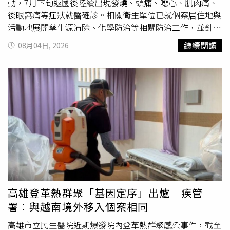
動，7月下旬返國後陸續出現發燒、頭痛、噁心、肌肉痛、
後眼窩痛等症狀就醫確診。相關衛生單位已就個案居住地與
活動地展開孳生源清除、化學防治等相關防治工作，並針對
同團成員健康追蹤。本案預計監測至8月6日。疾管署監測資
繼續閱讀
08月04日, 2026
料顯示，今年截至8月3日，累計111例登革熱確定病例，其
中7例為本土病例，居住地均為高雄市；另104例境外移
入，均自東南亞及南亞國家移入，以印尼（24例）為多，其
次為越南（23例）及馬爾地夫（15例）等9個國家，今年累
計病例數低於2025年同期（130例）。全球疫情方面，今年
截至6月全球累計報告158萬餘例病例，主要分布於美洲，
以巴西、哥倫比亞、玻利維亞等國病例數為多；亞洲鄰近國
家斯里蘭卡、越南、馬來西亞、柬埔寨、寮國、孟加拉等國
近期疫情上升，且疫情多高於去年同期。其中斯里蘭卡疫情
嚴峻，今年迄今報告逾8.4萬例病例；柬埔寨疫情亦快速上
升，今年迄今報告逾2.8萬例病例。疾管署說明，國際間登
革熱等蚊媒傳染病疫情持續，東南亞鄰近國家登革熱疫情上
高雄登革熱群聚「基因定序」出爐 疾管
升，境外感染風險提高，且依據氣象預測顯示，聖嬰現象未
署：與越南境外移入個案相同
來數月可能進一步增強，由於聖嬰現象利於登革熱傳播，又
適逢暑假旅遊旺季，呼籲民眾出國期間落實防蚊措施，返國
高雄市立民生醫院近期爆發院內登革熱群聚感染事件，截至