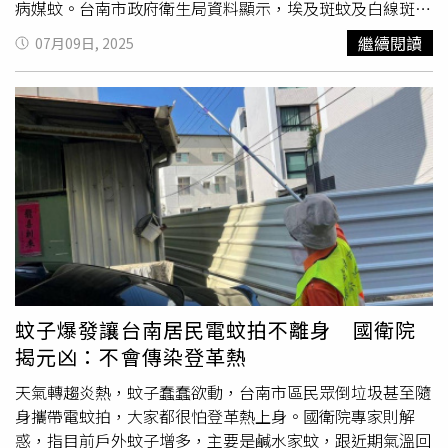
導。
病媒蚊。台南市政府衛生局資料顯示，埃及斑蚊及白線斑蚊
是登革熱主要病媒蚊，前述2種斑蚊的幼蟲（
孑孓
）喜歡生
繼續閱讀
07月09日, 2025
長在乾淨的水域，只要0.5公分高的水即可成為孵化的空
間，如樹洞、椰子殼、竹筒、飲料罐、紙杯、紙碗、水桶，
洗澡盆、鍋碗瓢盆等，只要有積水就有機會成為斑蚊產卵的
孳生源之一。據統計，病媒蚊陽性容器態樣以桶、缸、甕、
盆佔65.71%為最大宗，其次為帆布、大型塑膠袋等，容器
如未即時清除，下雨過後即會成為登革熱病媒蚊孳生的溫
床，如容器未及時被清除，1週後就會產生數量龐大的登革
熱病媒蚊，登革熱傳播風險也同步提升。486先生表示，颱
風過後，大多數人只顧著掃落葉、擦地板，卻忘了清理陽台
水桶、盆栽底盤、排水孔積水，而這些地方最容易孳生蚊
蟲，若未注意恐被叮得滿腿包。486先生指出，除了遵循
「巡、倒、清、刷」4步驟外，平時家中也可準備適當防蚊
蚊子爆發讓台南居民電蚊拍不離身 國衛院
用品，像是防蚊噴霧、防蚊掛片和滅蚊燈等等，有些家長也
揭元凶：不會傳染登革熱
會為孩子準備驅蚊貼片、驅蚊手環，不論是哪種產品，都應
注意標示的有效期限，定時更換才可降低被蚊蟲叮咬的機
天氣轉趨炎熱，蚊子蠢蠢欲動，台南市區民眾倒垃圾甚至隨
會。486先生也補充道，如果發現住家周邊蚊子數量明顯增
身攜帶電蚊拍，大家都很怕登革熱上身。國衛院專家則解
多，可以在玄關、陽台、落地窗等出入口放置防蚊掛片；若
惑，指目前戶外蚊子增多，主要是鹹水家蚊，跟近期氣溫回