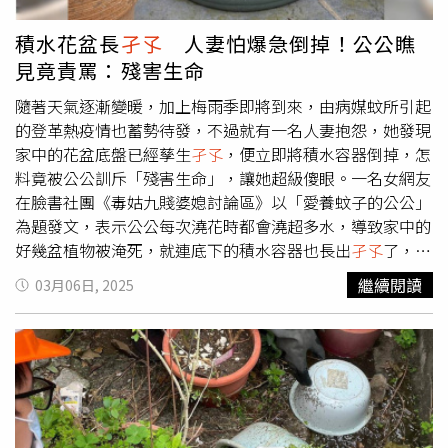
積水花盆長
孑孓
人妻怕爆急倒掉！公公瞧
見竟責罵：殘害生命
隨著天氣逐漸變暖，加上梅雨季即將到來，由病媒蚊所引起
的登革熱疫情也蓄勢待發，不過就有一名人妻抱怨，她發現
家中的花盆底盤已經孳生
孑孓
，便立即將積水容器倒掉，怎
料竟被公公訓斥「殘害生命」，讓她超級傻眼。一名女網友
在臉書社團《毒姑九賤婆媳討論區》以「愛養蚊子的公公」
為題發文，表示公公每次澆花時都會澆超多水，導致家中的
好幾盆植物被淹死，就連底下的積水容器也長出
孑孓
了，
「好幾次我發現長蚊子幼蟲扭來扭去很噁心，我拿去倒掉還
繼續閱讀
03月06日, 2025
被唸，說我殘害生命。」原PO透露，在風水學上，若家中
有一灘死水孳生蚊蟲會對居住者產生不良影響，也難怪公公
經常生病，氣憤直呼「希望他這麼愛蚊子，長出來的蚊子都
去咬他就好，不要來咬我，不然我又要打死蚊子被唸殺生
了。」貼文曝光後，網友紛紛留言回覆，「怎麼這麼多討厭
的公公啊！」、「
孑孓
全部收集起來裝一個小盆子，然後整
盆都放到公公房間，讓他好好鑽研不殘殺生命的真諦」、