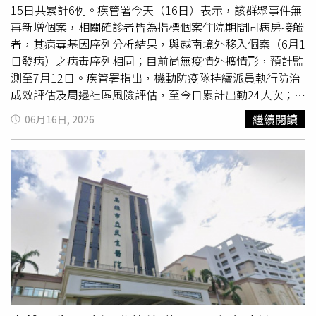
後14天內如出現不適症狀儘速就醫，並告知醫師旅遊史，以
15日共累計6例。疾管署今天（16日）表示，該群聚事件無
利醫師判斷。疾管署提醒民眾，不論暑假出遊或是出國，從
再新增個案，相關確診者皆為指標個案住院期間同病房接觸
事戶外活動時建議穿著淺色長袖衣褲，並使用政府機關核可
者，其病毒基因序列分析結果，與越南境外移入個案（6月1
含敵避（DEET）、派卡瑞丁（Picaridin）或伊默克（IR-
日發病）之病毒序列相同；目前尚無疫情外擴情形，預計監
3535）等有效成分之防蚊藥劑以降低蚊蟲叮咬風險。此
測至7月12日。疾管署指出，機動防疫隊持續派員執行防治
外，鄰近之東南亞／南亞登革熱疫情持續，交通部已協助請
成效評估及周邊社區風險評估，至今日累計出勤24人次；另
旅遊業者加強提醒團員出國期間落實防蚊措施及返國後健康
衛生單位亦已執行醫院及社區孳生源巡查清除、化學防治及
繼續閱讀
06月16日, 2026
追蹤，另亦於各航空站透過多元管道衛教宣導，呼籲民眾返
環境整頓工作，並針對群聚單位相關區域工作人員、住院中
國入境時如有發燒、頭痛、後眼窩痛、肌肉關節痛等登革熱
及回溯已出院病患等風險對象擴大採檢，已採檢1400餘
疑似症狀，請主動告知機場檢疫人員。也籲請醫療院所提高
人，除前述確診者外均為陰性。疾管署監測資料顯示，今年
警覺，落實詢問TOCC(旅遊史、職業史、接觸史、群聚
截至6月15日，累計75例登革熱確定病例，其中7例為本土
史)，適時使用登革熱NS1快篩試劑輔助診斷並及早通報，
病例，居住地均為高雄市；另68例境外移入，均自東南亞及
以利衛生單位採取防治工作。疾管署指出，近期國內氣溫炎
南亞國家移入，以印尼（21例）為多，其次為馬爾地夫
熱，各地午後偶有降雨，氣候有利於病媒蚊孳生，由於孳生
（14例）及越南（9例），今年累計病例數與去年同期（79
源與生活息息相關，籲請民眾落實「巡、倒、清、刷」，將
例）相當 ，低於2024年同期（274例）。國際疫情部分，
環境中可能積水之容器（如：盆栽底盤、廢棄輪胎、塑膠袋
全球登革熱疫情持續，今年截至4月全球累計報告102萬餘
等）隨手清除，大型容器可聯繫清潔隊協助處理，保留器物
例病例，主要分布於美洲，以巴西、玻利維亞及哥倫比亞等
與儲水設備則需定期刷洗容器壁以去除蟲卵並倒置收納，並
國病例數為多；亞洲鄰近國家越南、馬來西亞及斯里蘭卡等
於降雨過後再次巡檢，以降低環境病媒蚊密度，從根本阻斷
國近期疫情上升，且越南、斯里蘭卡、寮國、柬埔寨、馬爾