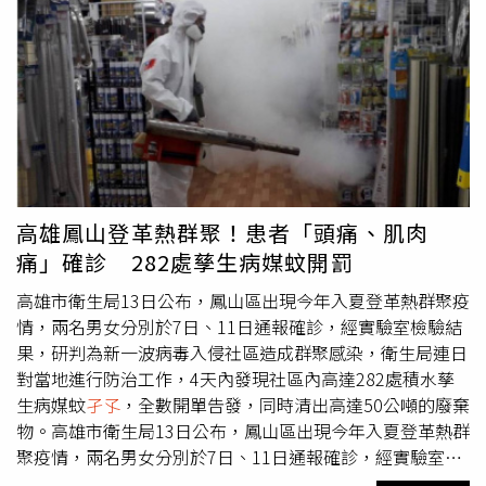
質，要求高灘處加強消毒與種植驅蚊植物改善，希望盡快降
低球場蚊害，還給市民一個舒適的踢球環境。高灘處表示，
已於6月26日、7月4日針對足球場域、人工溼地前綠帶周邊
及足球場旁座椅休憩區等處，實施環境噴消防治，後續將再
視現況使用情形，安排病媒蚊噴消作業。而驅蚊植物是透過
植物散發氣味以趨避蚊蟲，且受限於氣味擴散範圍及濃度，
對於大面積區域範圍成效有限且無法完全消滅蚊蟲，為考量
整體河濱公園活動民眾遊憩品質，有效控制蚊蟲問題，高灘
處採取環境消毒、清理積水，並以個人防護與環境管理為
高雄鳳山登革熱群聚！患者「頭痛、肌肉
主，化學防治為輔的綜合防治策略。高灘處說明，經評估疑
痛」確診 282處孳生病媒蚊開罰
為近期天候炎熱，且午後強陣雨後又晴朗高溫的不穩定天
氣，致使環境炎熱潮溼，容易有積水問題致使蚊蟲孳生，且
高雄市衛生局13日公布，鳳山區出現今年入夏登革熱群聚疫
基於蚊子畏光喜陰暗潮溼的特性，蚊子通常會躲在光線微弱
情，兩名男女分別於7日、11日通報確診，經實驗室檢驗結
的陰暗處；此外，日出後1至2小時、日落前2至3小時都是
果，研判為新一波病毒入侵社區造成群聚感染，衛生局連日
斑蚊叮咬人的高峰期，此時民眾若有戶外活動應做好防蚊措
對當地進行防治工作，4天內發現社區內高達282處積水孳
施。對於球友懷疑，蚊害嚴重是因足球場旁的人工溼地造成
生病媒蚊
孑孓
，全數開單告發，同時清出高達50公噸的廢棄
蚊蟲孳生，高灘處表示，人工溼地水池為流動的半汙水，非
物。高雄市衛生局13日公布，鳳山區出現今年入夏登革熱群
屬蚊科生長環境，若有幼蟲則水中昆蟲會捕食
孑孓
，透過定
聚疫情，兩名男女分別於7日、11日通報確診，經實驗室檢
期維護植栽水域，可達到生態防治的成效。
驗結果，研判為新一波病毒入侵社區造成群聚感染。（示意