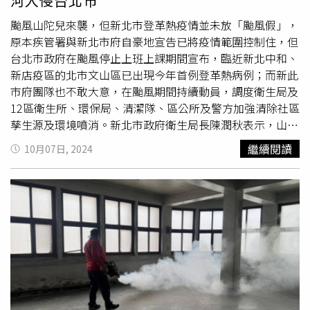
河入侵台北市
颱風山陀兒來襲，但新北市登革熱疫情並未放「颱風假」，
原本疾管署與新北市府自豪地宣告已將疫情範圍控制住，但
台北市政府在颱風停止上班上課期間宣布，臨近新北中和、
新店疫區的北市文山區已出現今年首例登革熱病例；而新此
市府團隊也不敢大意，在颱風期間持續動員，調度衛生局及
12區衛生所、環保局、清潔隊、區公所及警方加強清除社區
孳生源及環境噴消。新北市政府衛生局長陳潤秋表示，山陀
兒颱風來襲，但防疫工作不中斷，市府團隊持續動員，2日
繼續閱讀
10月07日, 2024
調度衛生局及12區衛生所、環保局、清潔隊、區公所及警方
計200名人力，持續加強清除社區孳生源及環境清消。她呼
籲市民做好防颱準備工作外，也要清除家內外積水容器，避
免孳生病媒蚊。如經査獲積水容器有
孑孓
，最高可處1萬
5000元罰鍰，也請民眾務必配合各項防疫措施，如拒絕、
規避或妨礙防治工作最高可處30萬元罰鍰。新北市長侯友宜
下令將中和區景新公園、三介廟至新店區天山公園的環山步
道列為管制區域，降低民眾感染登革熱風險。（圖／新北市
政府提供）陳潤秋強調，颱風來襲帶來的雨量容易造成積水
容器，請市民於颱風過後立即清除家戶外積水容器，共同防