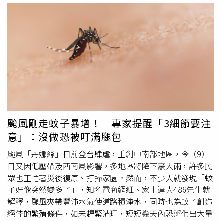
條規定開立舉發單，並依同法第70條處3000元至1萬5000
元罰鍰，無改善期。衛生局表示，統計去年針對查獲陽性孳
生源共開出3000張舉發單，今年迄已巡查、開單5個月，目
前1110張，數量較去年減少，顯見民眾防疫意識提高。即
有負責登革熱孳生源複查的防疫人員指出，可能是前年才剛
經歷登革熱爆發，多數民眾害怕再上演疫情，不乏有幾區每
每巡查都「槓龜」，要找到陽性孳生源已不容易。不過，仍
不乏有些行政區空地多、空屋多，囿於環境乏人管理，加上
今年雨水多，只要沒立刻傾倒積水容器或頻繁巡查，就會查
獲病媒蚊孳生。登防中心分析1110張舉發單樣態，其中住
颱風剛走蚊子暴增！ 專家提醒「3細節要注
家舉發就占了近7成，空地也多達約15％，另也有停車場、
意」：沒做恐被叮滿腿包
果菜園、工地、空屋、寺廟、市場、學校、公園遭開單。衛
生局提到，災區今年因屋損多，家中環境克難導致常見陽性
颱風「丹娜絲」日前登台肆虐，重創中南部地區，今（9）
孳生源，為此出動182名以工代賑人力投入災區協助清除孳
日又因低壓帶及西南風影響，多地區將降下豪大雨，許多民
生源、傾倒積水容器。此外，針對工地也屢查獲
孑孓
，相關
眾也正忙著災後復原、打掃家園。然而，不少人就發現「蚊
人員雖反映「有找人噴藥」，但防疫人員巡查常見工人隨地
子好像突然變多了」，知名電商網紅、家事達人486先生就
丟飲料、空罐，又工地要時常灑水抑制揚塵，可能因此造成
解釋，颱風夾帶豐沛水氣使道路積淹水，同時也為蚊子創造
積水容器，預計下周也將邀集工地人員舉辦教育訓練與宣
絕佳的繁殖條件，如未趕緊清理，短短幾天內恐孵化出大量