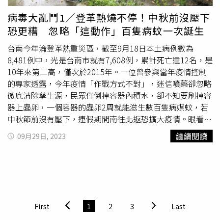
民眾認為磁磚遭破壞可檢具相關事證到派出所報案，警方將
依法處理，至於有員警出言不妥，將檢討改進，經該員警送
病毒大亂鬥1／登革熱燒不停！中秋前沒壓下
警局議處，並加強為民服務再教育。衛生局說明，登革熱是
恐更糟 忽略「這動作」百隻病蚊一次誕生
經病媒蚊傳播，針對本土個案，衛生局將以其住家半徑50公
尺內的每家戶進行噴藥防治、半徑200公尺內的戶外範圍噴
台南今年淪登革熱重災區，截至9月18日本土病例數為
藥防治，呼籲市民務必主動配合孳清及化學防治，如經查獲
8,481例中，光是台南市就有7,608例，累計死亡達12名，是
積水容器中有病媒蚊
孑孓
，最高可處罰1萬5000元；若有拒
10年來第二高，僅次於2015年。一位曾參與當年疫情控制
絕、規避或妨礙防治情形，最高可處30萬元罰鍰。
的專家透露，今年疫情「作戰方式不對」，迷信噴藥卻忽略
徹底清除孳生源，民眾僅倒掉容器內積水，卻不知要刷掉容
器上蟲卵，一個容器的蟲卵2周就能滋生數百隻病媒蚊，若
中秋節前沒有壓下，連假期間南往北返恐擴大疫情。眼看台
南市病例數不斷增加，疾管署9月18日進駐台南成立「登革
繼續閱讀
09月29日, 2023
熱前進應變工作隊」，副署長羅一鈞表示未來2周是防疫關
鍵期，希望能在中秋前儘量壓制疫情。羅一鈞說，2015年
時單周就增加4000多例，目前台南單周未超過2000例，若
本周疫情呈現下降趨勢，或許就會開始出現反轉。中秋連假
前疫情可獲控制？「我認為疫情仍嚴峻，關鍵在於作戰方
式！」擁有病媒防治、環境用藥等認證的余夏，目前經營一
First
1
2
3
Last
家專業消毒公司，他曾在高雄大學病媒防治小組擔任研究