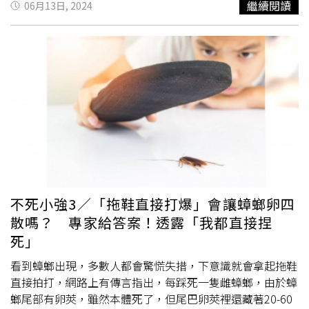
繼續閱讀
06月13日, 2024
圖／登防中心提供）根據高市衛生局說法，首例是在鳳山區
鎮北里的20多歲男性，是一名交通運輸維修人員，6日出現
發燒、頭痛、後眼窩痛、肌肉酸痛、關節痛，7日採檢通報
後確診，第二例為同區40多歲女性， 4日肌肉痛就醫、11日
症狀加劇伴隨頭痛、骨頭痛、眼窩痛、噁心嘔吐，就醫採檢
通報後確診。兩例個案經實驗室檢驗結果皆為PCR陽性第一
型，首例個案經中央疾管署進行病毒定序初步研判與去年本
土流行的病毒株不同，研判為新一波病毒入侵社區所造成的
社區群聚感染。經疫調發現，第二例案於鎮北里中型百貨賣
場工作，而首例男子於病發前7天赴該賣場購物，經現場調
查，賣場旁為興建中工地建案，工地內陰井、地面及陽台都
積水孳生大量病媒蚊幼蟲，周邊住家也有許多積水容器已孳
不死小強3／「拖鞋直接打爆」會讓蟑螂卵四
生
孑孓
。防疫人員於該區域單日捕獲成蚊高達13隻，病媒蚊
散嗎？ 專家給答案！透露「我都直接捏
密度相當高，研判該社區是引爆此波群聚疫情的感染窩。防
死」
疫團隊7日起啟動地毯式孳生源清除及化學防治等緊急防治
工作，連續4天共查獲高達282處積水孳生病媒蚊
孑孓
，全
看到蟑螂出現，多數人都會驚慌失措，下意識就會拿起拖鞋
數開單告發，另外，該社區有為數眾多的閒置空地和菜園被
直接拍打，網路上有傳言指出，每踩死一隻雌蟑螂，由於蟑
民眾不當堆置各類容器雜物，舊部落社區巷道內也有民眾忽
螂尾部有卵莢，雖然本體死了，但尾巴卵莢裡還藏著20-60