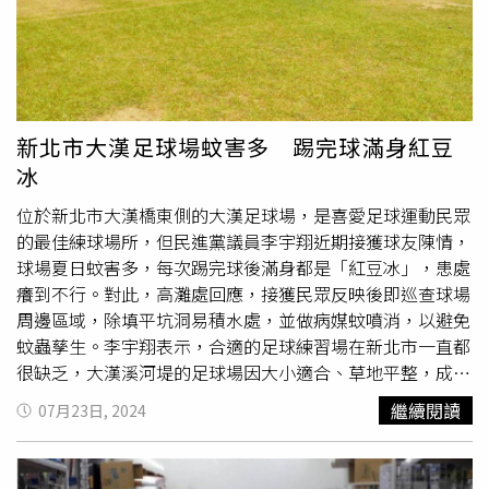
辦公室領取藥物自行施用，相信還是能達到清消的目的。
瀉、出疹等登革熱疑似症狀，應盡速就醫，並主動告知醫師
近期活動史。
新北市大漢足球場蚊害多 踢完球滿身紅豆
冰
位於新北市大漢橋東側的大漢足球場，是喜愛足球運動民眾
的最佳練球場所，但民進黨議員李宇翔近期接獲球友陳情，
球場夏日蚊害多，每次踢完球後滿身都是「紅豆冰」，患處
癢到不行。對此，高灘處回應，接獲民眾反映後即巡查球場
周邊區域，除填平坑洞易積水處，並做病媒蚊噴消，以避免
蚊蟲孳生。李宇翔表示，合適的足球練習場在新北市一直都
很缺乏，大漢溪河堤的足球場因大小適合、草地平整，成為
絕佳的足球練習場地，許多大人、小孩都會來此踢球。不過
繼續閱讀
07月23日, 2024
他近期接獲民眾陳情，大漢足球場雖然場地好，但夏季傍晚
入夜時分，蚊害非常嚴重，球友們練球都被蚊子叮滿全身，
小朋友更是四肢成紅豆冰，患處腫脹發癢嚴重影響運動品