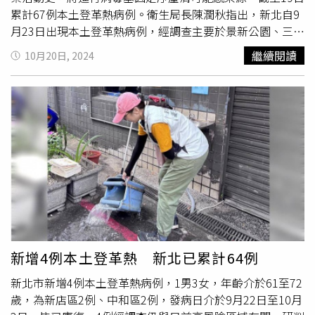
累計67例本土登革熱病例。衛生局長陳潤秋指出，新北自9
月23日出現本土登革熱病例，經調查主要於景新公園、三介
廟、天山公園及周邊山區活動而感染。由於山區是天然的孳
繼續閱讀
10月20日, 2024
生源，市府團隊除持續針對管制區域進行大規模噴消，同時
透過空拍機檢視山區可能的隱性孳生源，並協同農林署、國
防部後指部、海巡署、國產署等土地權管單位加強巡查清
除，以降低病媒蚊密度。陳潤秋說明，登革病毒會隨著感染
者活動足跡而移動，只要周遭環境有病媒蚊，就會透過叮咬
再傳播給其他人，唯有落實清除積水容器不養蚊，才能避免
登革熱的發生。市府團隊持續加強巡查社區，一旦發現積水
容器孳生
孑孓
則依傳染病防治法第70條裁罰3000元，目前
已開立38件。由於之前個案分布於中和、新店，陳潤秋呼
籲，新莊區已出現登革熱本土病例，請醫療院所務必提高警
覺，診間加強詢問病患活動史與群聚史，並踴躍向本局領取
免費登革熱NS1快篩試劑，針對疑似登革熱患者輔助診斷，
新增4例本土登革熱 新北已累計64例
以利衛生單位及時採取防治措施。
新北市新增4例本土登革熱病例，1男3女，年齡介於61至72
歲，為新店區2例、中和區2例，發病日介於9月22日至10月