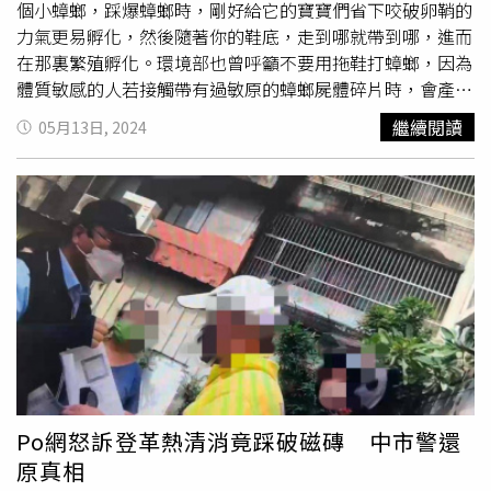
略的桶缸盆甕、帆布、花器、輪胎、金爐、桶蓋等各式積水
個小蟑螂，踩爆蟑螂時，剛好給它的寶寶們省下咬破卵鞘的
容器孳生大量蚊蟲，加上警戒範圍內共有20處施工興建中大
力氣更易孵化，然後隨著你的鞋底，走到哪就帶到哪，進而
型建案，以及廢棄灌溉溝渠淤積雜草叢生，整體環境不良，
在那裏繁殖孵化。環境部也曾呼籲不要用拖鞋打蟑螂，因為
研判疫情快速擴散風險高。為降低疫情傳播風險，區級防疫
體質敏感的人若接觸帶有過敏原的蟑螂屍體碎片時，會產生
指揮中心偕同區里志工、民眾同步進行環境大掃蕩，截至目
過敏反應。中興大學昆蟲系教授黃紹毅博士也認為，拖鞋打
繼續閱讀
05月13日, 2024
前共清除81處髒亂點、50公噸廢棄物。另據疾管署指出，
蟑螂後，蟑螂身上的細菌、病原菌會到處噴濺，反而更不
今(2024)年截至6/12累計166例本土登革熱確診病例，累計
好。殺蟑無數的除蟲消毒業者余夏則不這麼認為。「我覺得
病例分布高雄市137例、台南市19例、屏東縣9例及嘉義縣1
看到蟑螂直接擊爆，是一件很直覺的事，怎麼可能還跑去拿
例，並累計2例重症病例；另今年累計104例境外移入病
殺蟲劑，拿到時蟑螂早就跑掉了，我有時甚至是直接用手捏
例，高於2020年至2023年同期(介於3-55例)，感染地以東
爆或打死牠，只要事後好好清潔、消毒，不用擔心散播病菌
南亞國家為主，以印尼55例為多，其次為馬來西亞18例及
的問題。」台大昆蟲系徐爾烈教授則建議拿拖鞋打完蟑螂之
馬爾地夫9例，境外移入風險持續，請民眾前往當地時留意
後，要以酒精或漂白水徹底消毒地板與拖鞋。徐爾烈也曾澄
防蚊措施。疾管署提醒，民眾如出現發燒、頭痛、後眼窩
清並非所有母蟑螂被踩爆後會跑出小小強，「要看蟑螂品
痛、肌肉關節痛、肌肉痠痛、出疹等登革熱疑似症狀，請儘
種，居家常見的如德國蟑螂，卵莢會掛在母蟑螂身上，孵化
速就醫，並主動告知醫師旅遊史及活動史，也請醫療院所提
後再爬出來，其他如美洲蟑螂、澳洲蟑螂、棕帶蟑螂等都有
高通報警覺，加強詢問就診民眾TOCC（旅遊史、職業史、
卵鞘，產卵後需要約1個月孵化，因此不會打死後跑出小蟑
接觸史、群聚史），針對疑似感染民眾適時使用登革熱NS1
螂。」「巡倒清刷」是最有效的除蚊方式，例如一個水盆就
Po網怒訴登革熱清消竟踩破磁磚 中市警還
快篩試劑輔助診斷並及早通報，以利衛生單位儘速採取防治
可能藏有上萬隻
孑孓
，建議倒掉積水，再徹底刷去蟲卵。
原真相
工作，並請留意民眾是否出現登革熱警示徵象，給予妥適醫
（圖／報系資料照）除了蟑螂之外，夏天也是蚊子孳生的季