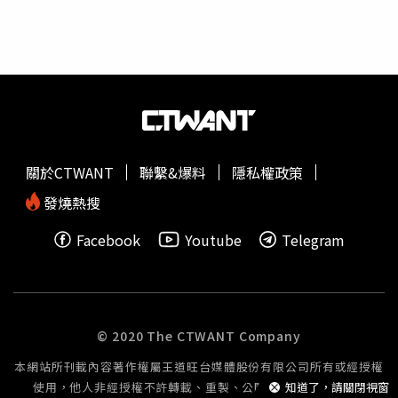
員，2015年台南登革熱爆發時曾跟著病蚊管制專家白秀華
教授參與監測計畫。「當時採圍攻方式，先監測找出熱點，
再以中心點一圈圈擴散出去，不只噴藥，還會深入社區辦講
座、跟里長宣導，因為清除孳生源才是最重要的！」「巡倒
清刷」是最有效的除蚊方式，例如一個水盆就可能藏有上萬
隻
孑孓
，但需要社區基層徹底執行才能做到。（圖／台南市
登革熱防治中心提供）余夏說，預防登革熱的「巡、倒、
清、刷」是老生常談，但多數人只知倒掉容器內積水，卻漏
關於CTWANT
聯繫&爆料
隱私權政策
掉刷洗這一步驟。「病蚊的蟲卵非常厲害，如果只是倒掉積
水，它還是存在容器內，等到下一次又有水時，就會生出數
發燒熱搜
百隻的病媒蚊，所以一定要把蟲卵刷掉才行。」此外，民眾
Facebook
Youtube
Telegram
忽略廣告旗下的水桶、屋頂上溝槽等積水處，這些細節需要
社區宣導，提醒民眾徹底執行，而近年因為登革熱疫情不嚴
重，所以雖然已經宣導，卻往往淪為口號，只希望用噴藥來
解決問題，殊不知只能消滅成蚊，無法根除蟲卵。「另外，
在孳生源投藥比噴藥更有效。」余夏說，噴藥無法治本而且
© 2020 The CTWANT Company
效果不佳，因為近年在友善環境趨勢下，不能使用殘存性較
本網站所刊載內容著作權屬王道旺台媒體股份有限公司所有或經授權
強的藥劑，殘存性較弱藥劑效果差，一下雨藥性更是蕩然無
使用，他人非經授權不許轉載、重製、公開播送或公開傳輸。
知道了，請關閉視窗
存，相較之下，直接在孳生源投藥阻斷蟲卵孵化更加有效，