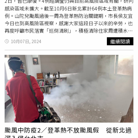
2日，皆已康復。4例經調査仍與目前高風險區域有關，研判
感染區域未擴大。截至10月6日新北累計64例本土登革熱病
例。山陀兒颱風過後一周為登革熱防治關鍵期，市長侯友宜
今日也到高風險區視察，感謝大家這段日子以來的辛勞，也
再度呼籲市民落實「巡倒清刷」，積極清除住家周遭積水容
器。近日衛生單位陸續查獲民眾戶外積水容器有
孑孓
，將依
繼續閱讀
10月07日, 2024
傳染病防治法第70條裁罰3000元，市府也將持續加強巡
査，請民眾勿以身試法。衛生局長陳潤秋指出，目前新北本
土登革熱病例主要為9月於中和景新公園、三介廟、新店天
山公園及周邊山區活動而感染。由於山區是蚊子的天然孳生
源，市府團隊已於該區域設立管制區，持續安排員警、區公
所加強巡邏，提醒民眾不可進入管制區，如發現擅闖將依傳
染病防治法最高處30萬元罰鍰。同時也在周邊社區設立警示
牌，提醒民眾要做好穿著淺色長袖衣褲、身體裸露部位塗抹
政府主管機關核可的防蚊藥劑（蚊蟲忌避劑）等防蚊措施以
防範登革熱。陳潤秋強調，從發現本土登革熱病例起，市府
團隊即刻積極進行各項防治作為，也請民眾務必配合相關防
治工作，與政府共同對抗登革熱。
颱風中防疫2／登革熱不放颱風假 從新北過