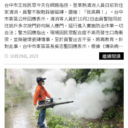
療處置，降低發展為登革熱重症或死亡的風險。
節，余夏建議使用經衛福部核可含有DEET成分的防蚊液，
台中市王姓民眾今天在網路指控，登革熱清消人員日前到住
如果擔心睡覺時被叮咬，可以選用嬰兒使用的防蚊液塗抹在
家清消，員警不脫鞋踩破磁磚，還嗆：「我高興！」。台中
皮膚上預防，或乾脆使用蚊帳。「如果是使用捕蚊燈，除了
市東區公所回應表示，清消等人員於10月2日由員警陪同前
在1~2坪的空間才有效，最好也要選擇吸入式，因為電擊式
往該戶多次按門鈴均無人應門，逕行進入實施防治作業一切
的會有火花，萬一遇到瓦斯外洩會發生危險。」余夏提醒，
合法；警方回應指出，現場因民眾配合度不高而發生口角衝
要減少家中的蚊子，就要做到「巡、倒、清、刷」，包括花
突，並無破壞瓷磚情事，至於員警出言不妥，將再教育。針
盆、冷氣室外機排水管等，除了倒掉積水，也要刷洗才能除
對此事，台中市東區區長吳忠聖回應表示，根據《傳染病防
去蟲卵。另外，包括紗窗孔隙、門縫也都是蚊子進入家裡的
治法》規定，確診病例居住地或活動地周遭50公尺範圍內必
繼續閱讀
10月29日, 2023
「通道」，可選用較密的紗窗、或在門下方加裝棉條，才能
須進行緊急戶內清消。公所於10月1日張貼通知單公告周
杜絕蚊害。
知，將於10月2日清消，當天在員警陪同抵達時，經多次按
門鈴均無人應門，由於登革熱為法定急性傳染病，依《傳染
病防治法》規定，公所會同相關人員逕行進入實施防治工
作，實施室內強制消毒一切合法。三分局合作派出所表示，
區公所、衛生局及環保局在10月2日進行登革熱防治清消，
因該戶民眾配合度不高，與執行人員發生口角衝突，由警方
到場協助配合完成清消。至於民眾指控破壞磁磚一事，警方
表示，在場警方因公所說明，基於安全入內不需脫鞋，經檢
視密錄器發現，過程中並沒有所指控瓷磚遭破壞情事，如果