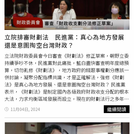
市人口約104萬人，但預算增加高達389億元。從東西分配
和救濟的一絲生機。而《財劃法》不是數字和公式的算計，
來看，花蓮縣新增預算161億元，而花蓮的人口、產業結構
是真真切切影響到我們每一個人的生計。他指出，在民進黨
與賦稅貢獻度，與台南市相比也顯得格外失衡，對南部民眾
執政後，中央不分顏色，透過統籌稅款及補助款等財源挹注
造成極大的相對剝奪感。 澎湖縣長陳光復說，「法律可以
地方，自103年度的5,486億，大幅成長到114年度達1兆151
修，但不能越修越惡」，澎湖沒有高速公路、高鐵或火車，
億元。地方政府的財政狀況也明顯好轉，像是112年度的收
立院排審財劃法 民進黨：真心為地方發展
卻擁有67個碼頭與8000平方公里的海域。然而在事權增加
支賸餘達到648億元，我們從未反對修財劃法，只要求中
還是意圖掏空台灣財政？
的情況下，澎湖的資源分配竟然少於金門與馬祖，明顯不
央、地方一起參與，讓討論更多元、讓政策更完善。賴清德
公。儘管《財劃法》25年以來未曾修正，澎湖縣政府也支持
指出，立法院修正通過的《財劃法》，中央政府會少數千億
立法院財政委員會今日審查《財劃法》修正草案，朝野立委
修法的必要性，但修法應朝向進步、合理、充分討論的方向
的收入，「那未來，育兒津貼誰來發？私立大學
學費補助
誰
持續爭吵不休，民進黨對此痛批，藍白盡快審查明年度總預
進行，而非草率通過，造成更多不公平的現象。嘉義縣長翁
來補？跨縣市的治水誰來做？跨縣市的捷運誰來蓋？」上述
算，切勿亂修《財劃法》，地方政府的錢跟事權劃分應該一
章梁指出，財政收支劃分法的修法應先釐清事權，再討論財
這些都還要中央來做，必然嚴重排擠國防預算。國軍的作業
併討論，凝聚分配指標共識，才是正確解法，強修《財劃
政分配。此次修法卻本末倒置，先分錢再談事，可能引發中
維持將無以為繼，國防的整體戰力將深受打擊，危害的是國
法》是真心為地方發展、還是意圖掏空台灣財政？ 民進黨
央與地方權責轉移後的執行困難，影響地方公共服務的穩定
家的安全，危害的是2300萬台灣人民的生命安危。賴清德
表示，《財劃法》是制定國內各級政府財政收支分配的根本
性。他認為，現行分配公式中，營利事業營業額與人口指標
表示，這幾天，在寒風當中，有許許多多的年輕人站了出
大法，力求均衡區域發展而設立，現在的財劃法行之多年，
合計占75%，符合人口向北部集中的結構現實，卻忽視均衡
來，這些年輕人手中的燈，是台灣的民主火炬；他們挺身而
雖不完美但就其垂直跟水平分配來說，是目前執行起來最有
繼續閱讀
11月04日, 2024
發展目標，反而加劇重北輕南與城鄉差距，尤其在未考慮老
出，不是為了求職，而是為了捍衛屬於人民的權利。人民有
把握的模式。民進黨指出，藍白所說的地方財政困境，在民
年與身障人口負擔比率的情況下，對高齡與弱勢人口比例高
權力監督我們不分政黨的每一個人，人民更不應該被訕笑，
進黨執政之下，地方政府的財政收支賸餘，過去8年從賸餘
的縣市如嘉義尤為不公。屏東縣長周春米批評，此次財政劃
不該被譏諷對待。賴清德強調；民進黨立法院黨團已經宣
41億元到達賸餘463億元，改善10倍以上，且過去8年，民