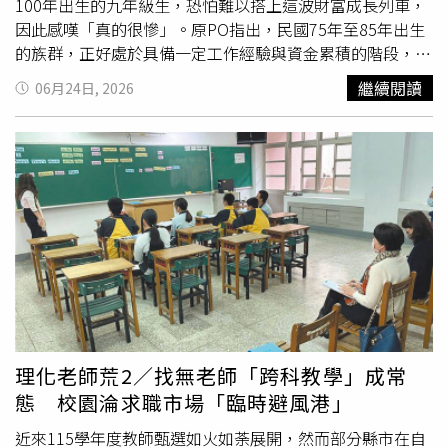
100年出生的九年級生，恐怕難以搭上這波財富成長列車，
因此感嘆「真的很慘」。原PO指出，民國75年至85年出生
的族群，正好處於具備一定工作經驗與資金累積的階段，因
此較有機會參與股市投資並從中獲利。他進一步認為，至於
繼續閱讀
06月24日, 2026
民國75年以前出生的人，不少人可能早已持有房產與股票，
在資產增值效應下，甚至有機會提前退休。相較之下，原
PO認為九年級生大多剛踏入職場或剛畢業不久，不僅缺乏
足夠本金投入市場，未來還可能面臨人工智慧發展帶來的職
場競爭壓力。他表示，部分人或許只能從事服務業、水電等
工作，即使未來股市持續上漲數年，也未必能享受到相同程
度的投資紅利。貼文曝光後，引發大批網友討論，不少人對
原PO的看法持不同意見。有網友表示，「這幾年出生的才
是最幸運的，已經看到好幾個嬰兒、1歲的對帳單，都是
100萬、200萬的股票」、「9年級，家中有礦的不少」。另
有七年級生分享自身經驗表示，「我們七年級生以前領22K
更慘，大家也是很努力工作生活，要比比不完！本金不夠炒
理化老師荒2／找無老師「跨科教學」成常
股就定期定額買ETF吧」、「我覺得7年級，才是最慘的時
態 校園淪求職市場「臨時避風港」
代。 尤其是父母擺爛，還被窮養或隔代教養的。」此外，
也有網友提到現今青年享有更多政策資源與補助措施，「你
近來115學年度教師甄選如火如荼展開，然而部分縣市在自