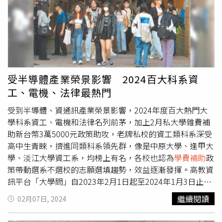
建宏說，當然期待未來的住宅價格要更合理，讓大家有合理
的居住的空間；雖然國內房屋自有率高達八成，但房價對年
輕人的所得而言仍然難以負擔，他表示，合理的意思是讓年
輕人「住得起」、住的安心，而租金補貼政策就是為了減輕
居住的支出成本。值得注意的是，董建宏拋出了「租房子也
能結婚生子」的想法，雖然年輕人抱怨買不起房就不敢結
婚，但他強調，重點是要有每個人都有安居的空間，政府透
受半導體產業榮景影響 2024百大科系資
過健全租屋市場、提供租金補貼，可有效降低民眾的居住成
工、電機、法律最熱門
本；他舉例，荷蘭是一個租屋極為普遍的國家，在荷蘭許多
人一輩子租屋也不奇怪，而台灣人針對「成人」、「成家」
受到半導體、資通訊產業榮景影響，2024年度百大熱門大
和「社會穩定性」的概念，應該可以有討論的空間。董建宏
學科系資工、電機和法律名列前茅，加上2月私大學雜費補
說，每個家庭的經濟狀況不同，也會使得不同背景條件的學
助新台幣3萬5000元政策助攻，老牌私校的資工類科系深受
生有不一樣的資源和發展機會，目前租金補貼政策已擴及18
高中生青睞，擠進同類科系領先群，像是中原大學、逢甲大
歲大學生，對於在學生而言是相當有感的補助、也有效減輕
學、淡江大學資工系，均榜上有名，各校也認為
學費補助
政
家庭的支出，讓學生可以減少打工時間、增加課餘活動。
策帶動選系不選校的志願選填趨勢，效益逐漸發揮。高教資
訊平台「大學問」自2023年2月1日起至2024年1月3日止，
依照416萬名不重複使用者、5740萬筆瀏覽數，盤點全國
繼續閱讀
02月07日, 2024
2722個科系，發現資工學類、電機學類等科系的點閱率排
行提升。「大學問」認為，在熱門學類當中，資工、電機和