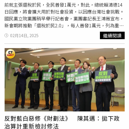
產，這類形同買賣的「附條件捐贈」，若再獲得政府助攻免
前就主張還稅於民，全民普發1萬元，對此，總統賴清德14
稅，教育場將淪為財團避稅天堂，說是為私校找財源續命，
日回應，將會擴大用於對社會投資，以因應台灣社會挑戰。
其實是自欺欺人，面對不可逆的少子化海嘯「只是把問題甩
國民黨立院黨團稍早舉行記者會，黨團書記長王鴻薇宣布，
給下一代」。曾任財政部次長的一名財稅學者強調，《私校
新會期將推動「還稅於民2.0」，每人普發1萬元，列為重大
法》62條修法絕不宜冒進，原因有三：首先，在少子化之
民生提案之一。（圖／報系資料照）根據《Yahoo》14日報
繼續閱讀
02月14日, 2025
下，稅損都還沒做好評估，卻一味放寬捐獻抵稅額度，只是
導，總統賴清德出席工商團體春節聯誼時表示，將擴大對社
把政府搶救私校的責任甩鍋給民間；第二，私校的財務透明
會投資，包括持續推動0至6歲國家一起養、高中職免學費和
度和正確性都不足，若要修法，就必須配套要求私校，比照
私立大學
學費補助
、長照3.0和百億癌症新藥基金等政策，
上市櫃公司，定期公開財務報表；最後，若對私校抵稅開
以因應台灣社會高齡化等挑戰。國民黨立委12日舉行記者會
放，那麼私人療養院、育幼院、醫療院所等，同為財團法人
時表示，稅收連4年超徵，超徵金額合計1兆8707億元，不
或社團法人，一定也會要求比照「根本沒完沒了」。台灣高
論從財政紀律的角度或是全民共享經濟成果的方向，要求政
等教育工會組織部主任林柏儀批評，近年私校常態性領發政
府應比照2023年，立刻啟動「還錢於民2.0」，全台灣每人
府的
學費補助
等高比例捐助，財務報表揭露程度卻非常低，
發1萬元現金。包括國民黨主席朱立倫也支持立院黨團提出
在主管機關教育部的放任縱容下，私校甚至可以惡性退場，
的普發現金，希望賴政府能夠將部分還稅於民，每人發一萬
還有利可圖者就改辦其他產業續命；無利可圖者就像亞太技
塊是2300多億，只佔超收的四成，事實上很少。據財政部
術學院一樣拍拍屁股走人，最後的「擦屁股」工作仍得全民
公布1月賦稅收入初步統計與2024年全年稅收，達成率為
埋單。少子化浪潮來襲，全台不少私校都因經營不善面臨欠
116.3％、年增率8.8％，連續4年正成長。其中，中央政府
反對藍白惡修《財劃法》 陳其邁：拋下政
薪甚至倒閉危機。政府原有意提高捐贈私校抵稅比率到
超徵3757億元、地方政府超徵802億元，皆創歷史次高。另
治算計重新檢討修法
100％，然而高教工會、財稅學者甚至教育立委都聞聲反