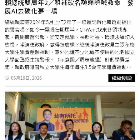
賴總統雙周年2／租補砍名額弱勢喊救命 發
方式因應。比方說生物老師兼教理化、數學老師兼教自然，
展AI去碳化夢一場
這類現象在已經存在多年，尤其偏鄉或小型學校更為嚴重，
這些都可能影響學生的學習品質。王醒之表示，該案例發生
總統賴清德2024年5月上任2年了，您還記得他競選前提出
在高職必修課，未來高職同學升學還不一定會考物理，但若
的誓言嗎？如今一晃眼任期屆半，CTWant找來各領域專
問題發生在綜合高中，高中升大學的考試中物理是重要的考
家，攤開競選公報，從安定就學、長照社福、環境永續切入
科之一，對於同學而言的影響程度就非同小可。此外，他也
檢視，賴清德政府，做得怎麼樣？總統賴清德政見主張私校
認為，正式老師不足的問題，也不能完全靠代理教師來替
大學生學費差額補助，意外地讓不少地處不便區的地名國立
補，代理老師流動率高，學生每年可能面對不同老師，家長
大學面臨招生拉警報。（示意圖／周志龍攝）針對學費差
當然也擔心教學穩定性與專業延續性受到影響。曾任教國中
距，賴政府雖替私立大學生每年每生3.5萬元學雜費補助，
理化、高中物理老師的胡家瑒認為，自然科學具有高度累積
但對招生業務頗有心得的輔大法律系教授吳盈德就提醒，這
繼續閱讀
05月19日, 2026
性，當學生在國中或高中階段沒有建立正確觀念，後續升學
一波
學費補助
雖讓不少辦學不錯的老牌私大站穩了腳步，但
考試往往須花費數倍時間彌補基礎能力的不足。（圖／
也因為公私立學校「負擔差不多」，地點偏遠的國立地名大
CTWANT資料室）曾任教國中理化、高中物理老師的胡家瑒
學不再有「便宜」誘因，招生分數陡降是問題，更別說私校
也發現，近年來部分人將代理代課教師視為暫時性的工作選
中分數後段者是「海嘯第一排」，聽聞引進「學工」、招生
項，找不到工作就先進入校園代課。由於許多地區師資極度
「灌水」等問題是現在進行式，亟欲配套解決。而畢業後工
短缺，錄取門檻不斷下降，導致部分人抱持「先有工作再
作總得談到「房事」，儘管「囤房稅2.0」終究上路了，但
說」的心態進入教學現場。根據《教師法》第三條明定，學
賴清德承諾的居住正義上任2年卻挨批走味，OURs都市改
校聘任教師應由具有該教育階段及科別合格教師證書者擔
革組織研究員廖庭輝直斥賴清德，他直指這幾年完工的社宅