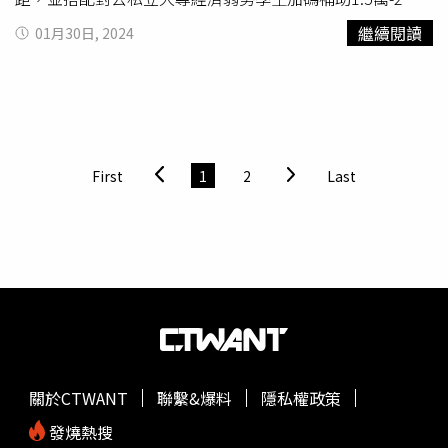
元、全面落實高中職免學費，以及精進就學貸款申貸及還款
繼續閱讀
01月30日, 2024
措施等三項配套措施，減輕學生家長經濟負擔，也讓學生更
適性選擇校系，政策於2月開跑。教育部指出，除了針對原
先家庭年所得在70萬元以下的學生，定額減免學雜費2萬元
外，也增加了家庭年所得70-90萬元這個級距，定額減免學
雜費1.5萬元，不僅加碼減免金額，更擴大家庭年所得的補
助級距，進一步強化對經濟弱勢學生的照顧。2.赴日航班先
First
1
2
Last
審查：因應春節連續假期國人赴日旅遊高峰，機場公司今
（26）日表示，將與日本出入國在留管理廳合作實施「臺日
機場入境事先確認」作業，預估近6千名旅客可受惠。自2月
1日起至2月29日，前往日本特定機場的旅客，在桃園機場
出境候機室預先確認入境資料，可有效縮短抵日後通關審查
作業時間，讓赴日旅遊更加快速便利。據了解，有中華航
空、星宇航空、台灣虎航3家航空業者參與。3.陸生納健
保：陸委會指出，歷經過去3年疫情期間的檢討，如果陸生
未能在我健保防護體制，將容易造成防疫風險，「陸生納入
關於CTWANT
聯繫&爆料
隱私權政策
健保」案，於113年2月1日實施。4.猴痘改名M痘：疾病管
制署說，修正傳染病中文名稱為「M痘」，自113年2月1日
發燒熱搜