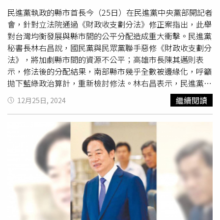
據財政部統計處副處長劉訓蓉的說法，2024年課稅收入挹
對，直言根本是養肥「私校禿鷹」。（圖／報系資料照）林
注較多者有證交稅，日均成交量都有4000億元以上，使全
民進黨執政的縣市首長今（25日）在民進黨中央黨部開記者
柏儀呼籲，在政府捐贈比例已逐年攀升的今天，教育部不能
年證交稅收約2881億元，年增幅度46％，超徵金額794億
會，針對立法院通過《財政收支劃分法》修正案指出，此舉
再鴕鳥心態，放任私校胡搞，必須具體要求私校每季在公開
元，再來是綜所稅收8291億元，年增率9.8％，超徵金額
對台灣均衡發展與縣市間的公平分配造成重大衝擊。民進黨
資訊網公布會計師簽認的財報細節，並比照上市櫃公司，董
1696億元，達成率125.7％。營業稅6237億元，年增9％，
秘書長林右昌說，國民黨與民眾黨聯手惡修《財政收支劃分
事會要有一定外部人士擔任，並定期改選，也必須限制連選
超徵金額約616億元。營所稅收約1兆1220億元，年增率
法》，將加劇縣市間的資源不公平；高雄市長陳其邁則表
連任次數，避免「萬年董事」問題，而教職員也該有「教師
3.9％，超徵1505億元。
示，修法後的分配結果，南部縣市幾乎全數被邊緣化，呼籲
董事」替同仁發聲，否則將導致「學還沒興，先肥禿鷹」。
拋下藍綠政治算計，重新檢討修法。林右昌表示，民進黨執
教育部則對此回應，《私校法》第62條修正草案能落實公私
政期間，始終致力於促進中央與地方的均衡發展，並未出現
繼續閱讀
12月25日, 2024
立學校抵稅額衡平，進而提高個人或營利事業大額捐款意
「富中央、窮地方」的現象。然而，上週國民黨與民眾黨聯
願，引進民間力量共同興學，2024年5月行政院也已決議通
手惡修《財政收支劃分法》，修法過程中既缺乏討論，也未
過並函送立法院審議，教育部將持續與立法院溝通並爭取修
讓行政院充分表達意見。此結果不僅進一步加劇縣市間的資
法支持。
源不公平，更對民進黨過去數年推動均衡台灣發展的努力造
成嚴重打擊，未來將面臨極大的挑戰。 林右昌憂心表示，
這次修法直接衝擊民眾當前享有的多項重要福利措施，包括
通勤族的TPASS月票、0-2歲托嬰補助、2-6歲托育補助、高
中及私立大學
學費補助
，以及租屋族的租金補貼等。國、眾
兩黨的惡修法行為，將對這些深受民眾依賴的福利政策帶來
重大的負面影響，進一步侵害每位國人的權益。陳其邁說，