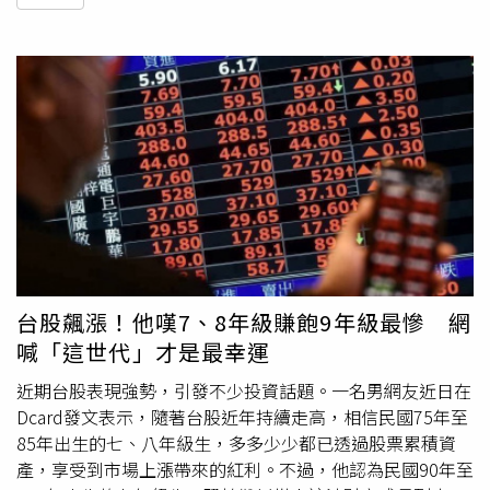
台股飆漲！他嘆7、8年級賺飽9年級最慘 網
喊「這世代」才是最幸運
近期台股表現強勢，引發不少投資話題。一名男網友近日在
Dcard發文表示，隨著台股近年持續走高，相信民國75年至
85年出生的七、八年級生，多多少少都已透過股票累積資
產，享受到市場上漲帶來的紅利。不過，他認為民國90年至