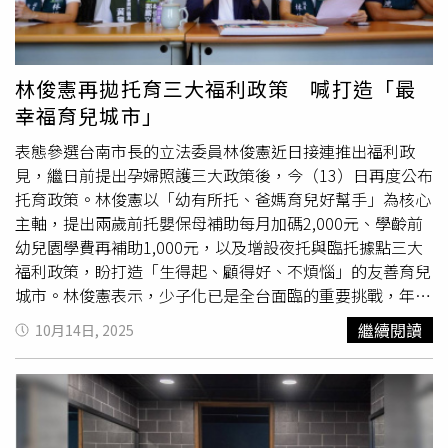
任。然而在實務運作上，當學校招考數次仍招不到人時，卻
「根本都（前總統）蔡英文核定的」，但百姓不分那麼細，
不斷放寬資格限制，甚至出現沒有教師證、非相關科系畢業
賴清德也樂得有新社宅可以剪綵，但若繼續這樣「躺平」又
者，也能直接進入教學現場的情況。「孩子只有一次受教育
連任8年下野，「2032之後恐怕是社宅空窗」他直搖頭。廖
的機會，教育品質不能打折，師資把關更不能妥協！」胡家
庭輝進一步分析，目前政府搬出「租金補貼」高達77萬戶要
林俊憲再拋托育三大福利政策 喊打造「最
瑒本身也是兩個孩子的父親，他表示，教師肩負培育下一代
當社宅「蓋不夠」的搪塞，不過租金補貼妥妥「有去無回」
幸福育兒城市」
的重要責任，影響的是一個孩子的成長與學習，更可能影響
的錢坑，不像社宅還能回收自償率，還有不少房東會拿租補
升學考試和未來數十年的發展，因此呼籲教育主管機關正視
當說帖大漲房租，實在是大扒租客皮。他也爆料，聽聞內政
表態參選台南市長的立法委員林俊憲近日接連推出福利政
教師荒的嚴重性。家長團體認為，第一線的甄選評審老師應
部最近將「校正回歸」過濾資格把租補申請者「壓」回50萬
見，繼日前提出孕婦照護三大政策後，今（13）日再度公布
嚴格把關，落實程度不足不予錄取的篩選制度，確保每一位
人左右避免計畫超支，也就是將有20幾萬戶租客被甩出「租
托育政策。林俊憲以「幼有所托、爸媽育兒好幫手」為核心
站上講台的老師，都能符合社會與家長的期待，守護孩子受
金補貼」列車之外，「難道房東會因此降租嗎？」他直指對
主軸，提出兩歲前托嬰保母補助每月加碼2,000元、學齡前
教的權益。（圖／報系資料庫）台灣家長教育聯盟建議教育
弱勢租客又是折磨。廖庭輝續批「包租代管」是「做半
幼兒園學費再補助1,000元，以及增設夜托與臨托據點三大
部從「短期補缺」轉向「長期人才戰略」，並提出4大建
套」，因為像歐洲包租代管一簽就是6至12年，台灣不少房
福利政策，盼打造「生得起、顧得好、不煩惱」的友善育兒
言。第一，建立理工科教師供需預警制度。對於目前最缺的
東1年1簽年年漲房租，政府還得房東、業者、房客三面砸
城市。林俊憲表示，少子化已是全台面臨的重要挑戰，年輕
理化、數學、資訊、生物等科目的老師定期公布師培人數、
錢，「平均做一件包租代管可以抵3件租金補貼」。他續指
世代普遍因育兒壓力、托育負擔而卻步，政府除了鼓勵生
繼續閱讀
10月14日, 2025
教師證核發數、退休推估與缺額預測，讓政策能提早因應，
「囤房稅2.0」確實上路了2年，但財政部只敢宣布「公益出
育，更應在家庭實際需要的階段提供支持。許多父母因托育
而不是每年到了教師甄選才發現缺人。第二，提高教師職業
租人」愈來愈多「自嗨」，卻不願老老實實地揭露「多少空
費用高昂而延後生育或選擇辭職帶小孩，為了讓年輕爸媽
吸引力。一位理工科畢業生如果投入教職，起薪大約5萬元
屋被逼出來」，其實讓稅制改革支持者都少了有力說帖，若
「敢生也能養」，他主張兩歲前托嬰及保母補助每月加碼
上下；但如果擔任工程師，起薪可能7萬至10萬元以上。近
要進一步推動「空屋稅」更是難上難。位於桃園大潭的中油
2,000元，協助家長減輕自付負擔。另外，許多家庭在孩子
年科技產業對理工人才的需求大幅增加，教育體系其實正與
第三座液化天然氣接收站喊出「增氣減煤」神助攻，但自籌
進入幼兒園後，同樣面臨巨大學費開銷壓力，尤其非公立園