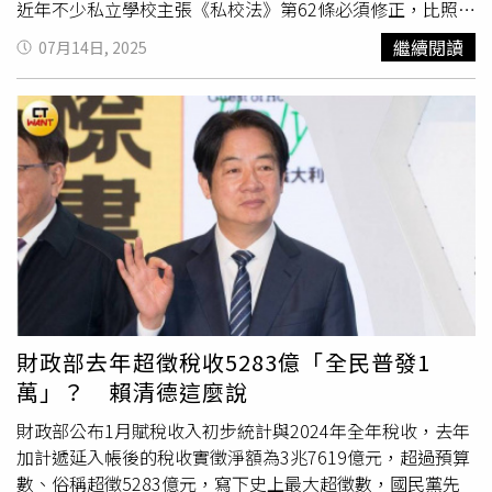
的串文下留下開箱文，一同分享這份喜悅。蔡英文分享自己
近年不少私立學校主張《私校法》第62條必須修正，比照對
訪視逢甲大學宿舍的照片。（圖／翻攝自threads／
公立學校單位的捐贈行為，應讓企業100％作為所得稅列舉
繼續閱讀
07月14日, 2025
tsai_ingwen）另據逢甲大學官網資訊顯示，校方的學生宿
扣除額或列為費用或損失。行政院會則於2024年5月通過由
舍位於福星校區，主要為4人雅房，另有單人、雙人、4人套
教育部提出的修正草案，打出「落實公私立捐贈抵稅衡
房及家庭式宿舍，共計超過3300個床位，房型選擇多元，
平」、「提高個人或營利事業大額捐款意願」等口號，希望
滿足不同學生的需求。不同房型房租最低一學期1萬9900
無論個人或營利事業，只要對私校捐款者，皆可100％作為
元，最高則為5萬4000元，換算下來月租約為不到4000元至
列舉扣除或報稅抵減，比起原先個人25%、企業50%優惠不
1萬1000元。
少。目前草案已送立法院教育及文化委員會初審，並開始召
開公聽會聽取各方意見，然而在「財團獵校」頻傳之際，不
少教育團體批評，如此全額抵稅卻不見監督與附帶條件，將
成為財團操控私立學校的「神助攻」，根本只是養肥「禿
鷹」。亞太技術學院清算執行長吳威宏指著斑駁的牆面，直
言如今全校被斷水斷電，只能引雨水沖廁所、向鄰戶借電設
定保全系統避免遭竊，他們希望儘速完成清算，找到「下
財政部去年超徵稅收5283億「全民普發1
家」讓校園重啟生機。（圖／劉耿豪攝）民眾黨籍教育文化
萬」？ 賴清德這麼說
委員會委員劉書彬直言，目前企業捐資私校抵稅額度未進一
步放寬前，「高教禿鷹」問題就已滿天飛，常見私人或企業
財政部公布1月賦稅收入初步統計與2024年全年稅收，去年
捐資私校時，提出過半董事席次入主私校等條件，甚至堂而
加計遞延入帳後的稅收實徵淨額為3兆7619億元，超過預算
皇之將校名冠上財團名號，「變魔術」把公共校產挪為私
數、俗稱超徵5283億元，寫下史上最大超徵數，國民黨先