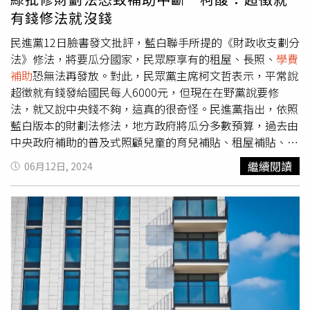
政策根據國土署統計，18歲到25歲年輕人對此項政策滿意
有錢修法就沒錢
度超過 7 成，顯示對年輕世代有明顯實質幫助。第三：社群
多元親民。賴清德社群於上任100天間，各社群平台表現皆
民進黨12日臉書發文批評，藍白聯手所提的《財政收支劃分
持續上升。其中又以IG、Threads 兩個年輕人更常使用的平
法》修法，將要瓜分國家，民眾原享有的租屋、長照、
學費
台最為明顯。從五月至今，賴的IG從22萬追蹤數成長到27
補助
恐無法再發放。對此，民眾黨主席柯文哲表示，平常說
萬，Threads也從19萬成長到26萬，增加近5-7萬粉絲。黨
超徵就有錢發給國民每人6000元，但現在在野黨說要修
政人士說，在不同社群平台上，賴清德的操作策略也有所不
法，就又說中央錢不夠，這真的很奇怪。民進黨指出，依照
同。FB專攻政策、日常行程等總統工作形象，在IG和
藍白版本的財劃法修法，地方政府將瓜分多數預算，過去由
Threads上，便明顯針對年輕人下手，像是與北一女的愛心
中央政府補助的普及式照顧兒童的育兒補貼、租屋補貼、長
臉頰合照、為妮妃雅打氣的支持影片、領養斑斑的暖心貼
照補助以及
學費補助
，可能因為藍白要修財劃法而無法再發
繼續閱讀
06月12日, 2024
文；奧運期間除了即時關注比賽情況，也發布文化奧運、戰
放。針對民進黨的批評，柯文哲說，《財劃法》還是同樣的
機伴飛，甚至是與選手的自拍合照等，皆獲得優異成效。在
問題，已經超過20幾年沒有修訂，當年是民進黨一直高喊要
Threads上更積極互動海巡，成功創造「賴桑人設」。
修訂法律，然後平常說「超徵」就有錢去發給每個國民一人
6000元，真的要修《財劃法》的時候又說中央錢不夠，
「你們不是一直講超徵一大堆嗎？要發6000元的時候就說
很有錢，現在要釜底抽薪修法，馬上又說中央沒錢了，這真
的很奇怪。」另外，新光金前董座吳東進因新板傑仕堡案遭
北檢約談，最終以1億元天價交保一事，柯文哲僅表示，很
久沒看到他了，「我講了別人都不會相信，我已經一年以上