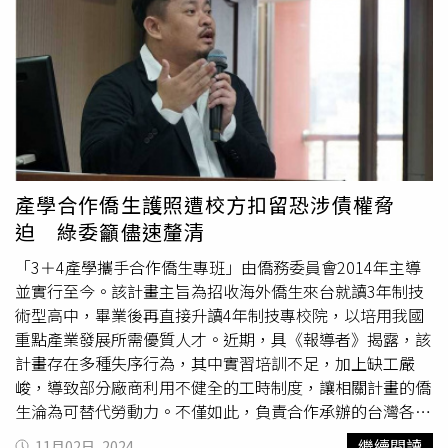
分法的計算公式缺乏充分檢討，分配標準顯失公平，對人口
布，將針對這三項法案窮盡一切的救濟手段；而行政院也表
進黨執政對地方政府的補助持續增加，包含統籌分配稅款、
多、工商業發達的北部縣市更加有利，而對土地面積的考量
示，會依照憲法所賦予的權力，守護我們自由民主的憲政體
一般性補助款及計畫型補助款，明年將補助地方政府達1兆
比例僅佔10%，嚴重忽視南部與偏鄉地區的需求。屏東縣在
制，執政團隊會團結一心，守護我們得來不易的民主自由憲
元以上。民進黨續指，民進黨自2016年重返中央執政後，
此次修法中的增幅表現全國非六都縣市倒數第一，平均每人
政制度。民主的紛爭，要用更大的民主來解決。未來，希望
規畫一連串有感福利，如育兒津貼、長照補助、租屋與
學費
所得分配更是倒數第二，對急於追趕發展的屏東縣造成重大
我們一起匯聚更大的力量，守護民主台灣。
補助
等，如果藍白版的財劃法通過，中央少了這些預算，對
打擊，要求中央與立法機構正視屏東縣的權益與需求。
民眾「加薪減稅增福利」財源就會減少，「藍白根本就是要
搞垮國家！」民進黨批評現在的藍白黨不僅是國會多數，在
地方也是多數縣市執政，卻胡亂喊價，修法要求，在中央已
補助地方1兆元之後再搶走中央財源約4080億，多要的錢用
產學合作僑生護照遭校方扣留恐涉債權脅
在哪裡也一直沒有說清楚。民進黨炮轟國民黨，在過去中央
迫 綠委籲儘速釐清
執政時也無法取得地方政府共識來修財劃法，現在卻造謠民
進黨只顧中央不顧地方！目前還有高達52項地方建議指標未
「3＋4產學攜手合作僑生專班」由僑務委員會2014年主導
有共識，「藍白亂修財劃法才會造成國家財政混亂」。民進
並實行至今。該計畫主旨為招收海外僑生來台就讀3年制技
黨批評藍白一手擋總預算的審查，一手搶中央預算，藍白執
術型高中，畢業後再直接升讀4年制技專校院，以培用我國
政縣市補助款執行率慘不忍睹，錢要來了不做事，只會撒錢
重點產業發展所需優質人才。近期，具《報導者》揭露，該
固樁再喊窮，質疑這就是藍白說的財政紀律？民進黨認為，
計畫存在多種失序行為，其中實習培訓不足，加上缺工嚴
問題癥結在於各縣市對於分配指標各執己見，遲遲無法形成
峻，導致部分廠商利用不健全的工時制度，讓相關計畫的僑
共識。國家財政的餅就這麼大，問題關鍵在於如何均衡分
生淪為可替代勞動力。不僅如此，負責合作承辦的台灣各地
配、有效執行，民進黨執政這些年來，度過疫情與國際情勢
私立高職工作人員協助僑生入關事宜後，竟收走僑生護照代
繼續閱讀
11月02日, 2024