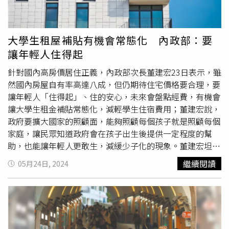
沒有看過這個人了」，並表示會再去關心前立委吳欣盈。至
於有民眾將醞釀發起罷免新竹市長高虹安，柯文哲也說，應
該是她要有地方做不好才去罷免，不要變成政治口水戰，這
大學生租屋補貼有機會常態化 內政部：要
樣沒有意義。
讓年輕人住得起
針對國內高房價居住正義，內政部次長董建宏23日表示，雖
然國內房屋自有率高達八成，但仍期待住宅價格要合理，要
讓年輕人「住得起」、住的安心，未來會盤點經費，有機會
讓大學生租金補貼常態化，減輕學生住宿費用；董建宏說，
政府要擴大國家的照顧面，能夠照顧每個孩子就是照顧每個
家庭，讓民眾知道政府會在孩子出生後提供一定程度的幫
助，也能讓年輕人更敢生，減緩少子化的現象。董建宏坦
言，近年來房價拉高的主因來自於國內經濟的正向發展，伴
繼續閱讀
05月24日, 2024
隨經濟成長、游資流入房地產而推高了房價，政府要做的是
去防範不當炒作行為，未來也會持續擴大推動，讓年輕人有
合理居住空間；此外，回應總統賴清德政見，未來除了補貼
大學生的
學費補助
，也要讓大學生的住宅生活也有一定的補
貼，減輕家庭的支出負擔。針對國內住宅價格過高問題，董