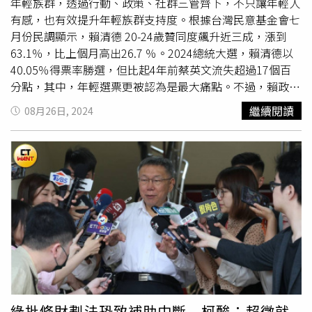
勢，北市仍會在權限內努力拚維持人口。
年輕族群，透過行動、政策、社群三管齊下，不只讓年輕人
有感，也有效提升年輕族群支持度。根據台灣民意基金會七
月份民調顯示，賴清德 20-24歲贊同度飆升近三成，漲到
63.1％，比上個月高出26.7 ％。2024總統大選，賴清德以
40.05％得票率勝選，但比起4年前蔡英文流失超過17個百
分點，其中，年輕選票更被認為是最大痛點。不過，賴政府
上任後，府院黨三管齊下，全力動員，採取三大策略，讓青
繼續閱讀
08月26日, 2024
年認同。黨政人士分析，第一：增加青年互動。賴清德對年
輕世代的重視，早在上任前就已開始行動。當選之際，賴清
德宣布捐出1.6億元補助款，更喊出其中一部分款項，要特
別提供給青年黨工，做為進修使用的獎學獎勵金，根據了
解，此計畫經費，4年共有將近2800萬可以使用。此外，民
進黨在過去期間，包括青年部、性平部、新住民部、中國
部、民主學院等，幾乎「全黨動起來」，舉辦超過50場營
隊、課程、講座等多元青年活動，直擊第一線，深入了解青
年需求，傾聽年輕人聲音。第二：強化政策有感。黨政人士
說，競選期間賴清德提出的青年政策「投資未來世代」，在
上任100天內逐步兌現。包括高中職免學費、私立大學
學費
補助
、年輕族群心理健康方案、租金補貼等。其中租金補貼
綠批修財劃法恐致補助中斷 柯酸：超徵就