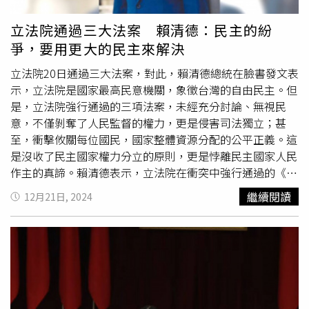
高度遺憾立法院以蠻橫方式通過《財政收支劃分法》修法，
過程中未徵詢地方政府意見。修法後的3700億元財政預
立法院通過三大法案 賴清德：民主的紛
算，未明確規劃事權與財權分配，導致未來中央與地方在財
爭，要用更大的民主來解決
政分權上的潛在衝突。原本應由國稅滿足各地基本公共服務
需求的制度，如今卻被納入地方稅等權重，反而使財政良好
立法院20日通過三大法案，對此，賴清德總統在臉書發文表
地區獲得更多資源，這極度不公平，完全背離修法初衷。陳
示，立法院是國家最高民意機關，象徵台灣的自由民主。但
其邁指出，高雄市老年人口較台中多七萬人，較桃園多十七
是，立法院強行通過的三項法案，未經充分討論、無視民
萬人，龐大的醫療與社福需求未被考量進統籌分配公式，對
意，不僅剝奪了人民監督的權力，更是侵害司法獨立；甚
地方財政造成巨大壓力。修法後的分配結果，高雄減少
至，衝擊攸關每位國民，國家整體資源分配的公平正義。這
17%，台南減少16%，南部縣市幾乎全數被邊緣化，尤其是
是沒收了民主國家權力分立的原則，更是悖離民主國家人民
人口老化嚴重的地區，嚴重擴大南北差距與城鄉不均。陳其
作主的真諦。賴清德表示，立法院在衝突中強行通過的《選
邁強調，國民黨修法結果充滿藍綠差別，六都中台南、高雄
罷法》，剝奪人民監督國會的權利，而《憲訴法》和《財劃
繼續閱讀
12月21日, 2024
分配最少，非六都中如澎湖、嘉義、屏東等民進黨執政縣市
法》這兩項法案，是與我們每一個人都息息相關；但都未經
同樣處於末段班。陳其邁呼籲，拋下藍綠政治算計，以人民
過實質朝野協商的正當程序，就強行闖關。賴清德說，世界
利益為最優先，重新檢討修法，讓財政分配真正落實均衡發
民主國家的憲法訴訟制度，都是為了捍衛人民權利的最後救
展，實現對全體國民的公平對待。台南市長黃偉哲指出，簡
濟，守護國家法治最後一道防線而生；而台灣憲法法庭所受
而言之，這次修法充分展現了「重北輕南、重東輕西」的現
理的案件，就有99.1％來自人民聲請。賴清德提到，強行通
象。例如，新竹市因修法增加了約200多億元預算，與之相
過的《憲訴法》，以立法凌駕司法，用不合理的門檻，實質
比，台南市僅增加163億元，反映出極大的不公平；新竹縣
架空憲法法庭的運作，侵害司法獨立，更封殺人民最後保障