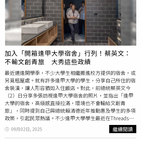
科技業競爭同一批人才。建議教育部研議教師專業加給、偏
建以來地方環境爭議不斷，目前籌建受阻。（圖／翻攝自台
所費用落差大，常讓家長感到吃力，林俊憲也提出學齡前幼
鄉留任獎勵、行政減量及進修支持等措施，提高優秀人才投
灣蠻野心足學會）而關心下一代的環境永續呢？監督施政聯
兒每月學費加碼補助1,000元，讓公立幼兒園全面免費，非
入教職的意願。第三，擴大公費與獎助培育。除了目前
盟發起人、前立委陳椒華坦言賴清德競選喊出的「深度節
公立園所家庭也能受惠，縮小公私立落差，降低育兒開銷，
STEM公費師培政策之外，也可參考醫師公費制度，針對長
能」至今仍是空泛，另外「科技儲能」設備興建因著各地抗
讓每個家庭都能負擔得起。林俊憲指出，許多家長白天忙於
期短缺科目提供
學費補助
或獎學金，吸引優秀學生投入教育
爭也遍地開花，進度只好牛步再牛步。陳椒華大白話直言，
工作、夜晚仍需照顧幼兒，現行制度難以完全涵蓋多元需
工作。第四，建立教師品質追蹤機制。家長不只關心教師是
這幾年因為沒什麼「大停電」大家得過且過，但正值AI人工
求，因此他規劃增設夜托與臨托據點，目標打造24小時托育
否錄取，也關心錄取後的教學表現與留任情形。建議教育部
智慧產業萌發之際，專供工業用電的三接、四接被抗議絆住
服務，滿足輪班與夜班家長的需求，預計在全市37行政區全
加入「開箱逢甲大學宿舍」行列！蔡英文：
建立長期追蹤制度，讓師資培育與教學品質形成正向循環。
興建牛步，迎接AI浪潮恐怕也只能天然氣全開，核電還魂也
面布建據點。希望透過增加夜托及臨托的數量，讓爸媽無論
不輸文創青旅 大秀這些政績
不代表能減碳發電，所謂「去碳化」就只能「夢裡相見了」
白天或深夜，都能安心托育、放心工作。林俊憲強調，托育
她攤手。
服務不僅是社會福利，更是城市競爭力的一環，「讓爸媽放
最近適逢開學季，不少大學生相繼搬進校方提供的宿舍，或
心上班、孩子開心成長，這就是我最想看到的台南日常」。
另覓租屋處。就有許多逢甲大學的學生，分享自己所住的宿
他表示，未來將持續推動托育政策升級，讓年輕家庭不再被
舍裝潢，讓人形容猶如入住飯店。對此，前總統蔡英文今
育兒壓力綁住，真正實現「托育更便利、補助更給力」，讓
（2）日分享多張訪視逢甲大學宿舍的照片，並指出「逢甲
台南成為全台最幸福的育兒城市。
大學的宿舍，高級感直接拉滿，環境也不會輸給文創青
旅」，同時提到自己與總統賴清德近年推動惠及學生的多項
政策，引起民眾熱議。不少逢甲大學學生最近在Threads發
布多張宿舍照片，相關畫面顯示宿舍的裝潢豪華又充滿文青
繼續閱讀
09月02日, 2025
質感，還有電視、冰箱等家電設備，引起許多人紛紛直呼很
像飯店或民宿，還有人無奈道「你們不要再PO這些，讓我