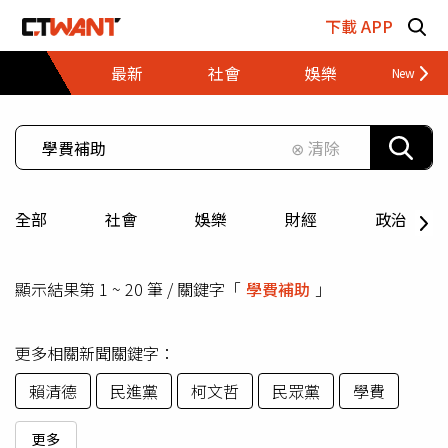
跳至主要內容區塊
下載 APP
最新
社會
娛樂
財經
⊗ 清除
全部
社會
娛樂
財經
政治
顯示結果第 1 ~ 20 筆 / 關鍵字「
學費補助
」
更多相關新聞關鍵字：
賴清德
民進黨
柯文哲
民眾黨
學費
更多