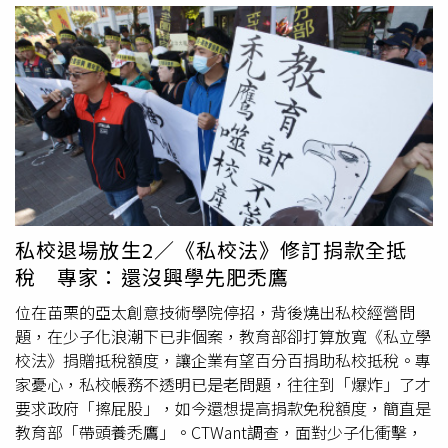
大學覺得我在坐牢」、「原來給人住的宿舍是長這樣」。蔡
英文今天也在Threads分享多張訪視逢甲大學宿舍的照片，
表示「最近爆紅的『逢甲宿舍』，我也去過。」她進一步表
示，自己2019年當總統的時候，為了讓同學們擁有更優質
的住宿環境，投入5年50億元的預算，啟動4項補助，其中
一項就是補助學校新建、整建校內宿舍貸款利息。不僅如
此，政府後續幾年還投入年輕人的「租金補貼」。蔡英文分
享自己訪視逢甲大學宿舍的照片。（圖／翻攝自threads／
tsai_ingwen）總統賴清德上任後，為了縮小公私立大學學
費的差距，實現教育平權，也推動「私立大學
學費補助
」，
私校退場放生2／《私校法》修訂捐款全抵
讓就讀私立大學的同學們，可減免學雜費3萬5000元。蔡英
稅 專家：還沒興學先肥禿鷹
文說，年輕人是台灣未來的希望，「政府將國家資源投入在
年輕人身上，讓大學生住得更舒適，讓年輕人活得更自在，
位在苗栗的亞太創意技術學院停招，背後燒出私校經營問
是我們在過去、現在一直在做的事情。」蔡英文分享自己訪
題，在少子化浪潮下已非個案，教育部卻打算放寬《私立學
視逢甲大學宿舍的照片。（圖／翻攝自threads／
校法》捐贈抵稅額度，讓企業有望百分百捐助私校抵稅。專
tsai_ingwen）最後，蔡英文盛讚，逢甲大學的宿舍「高級
家憂心，私校帳務不透明已是老問題，往往到「爆炸」了才
感直接拉滿」，環境也不會輸給文創青旅，有家庭式的宿
要求政府「擦屁股」，如今還想提高捐款免稅額度，簡直是
舍，還有客廳、廚房。她也希望住進宿舍的同學們，可在她
教育部「帶頭養禿鷹」。CTWant調查，面對少子化衝擊，