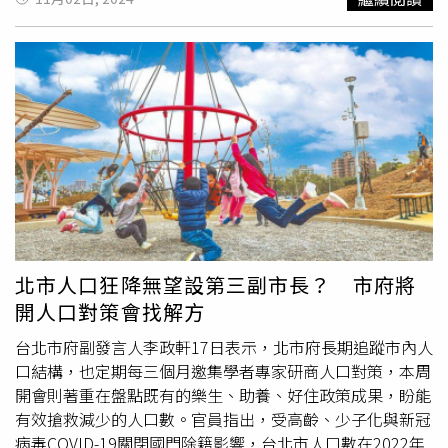
的挑戰，還能為人民加薪減稅增福利，這都需要靠中央與地
為「保管」，發放預先準備的中文名牌和手機SIM卡。民進
方通力合作，讓每一筆人民的納稅錢，都有效運用在地方建
黨立委洪申翰表示，在2024年的台灣，竟然還有學校用
設與造福人民身上。最後，民進黨呼籲藍白克盡立法委員職
「扣留護照」這種不文明的方式，作為控制外籍學生的手
守，盡快審查明年度總預算，切勿亂修《財劃法》，地方政
段，簡直匪夷所思。洪申翰表示，近期有多位僑生透過不同
府的錢跟事權劃分應該一併討論，並讓地方政府凝聚分配指
管道向他投訴，說他們透過僑委會的「僑生產學攜手合作
標的共識、化解歧見，才是正確解法。
班」專案來台就讀，但他們的護照在入境台灣準備就學前，
就被校方以「擔心學生護照遺失，補辦很麻煩」為由收走。
洪申翰強調，校方用這樣的理由實在荒謬，難以令人信服。
洪申翰指出，這種做法已經涉嫌「人口販運」的法律問題。
依據《人口販運防制法》第2條中明確規範，不法手段包括
基於剝削意圖或故意扣留重要文件的行為。而《護照條例》
第32條也明確指出，非法扣留他人護照、以護照作為債務或
北市人口狂降無望設第三副市長？ 市府將
債權擔保並對他人造成損害的行為，可處三年以下有期徒
開人口對策會找解方
刑。此外，內政部移民署於2017年發出的函釋也明確要求
教育部向各級學校宣導，任意扣留護照可能觸法。他強調，
台北市府副發言人李政軒17日表示，北市府長期追蹤市內人
該舉動完全是違法行為，沒有任何正當理由。洪申翰說明，
口結構，也定期每三個月邀集學者專家研商人口對策，本周
相關僑生和學校間的關係，不僅僅是學業上的交流，更涉及
開會則著重在盤點既有的樂生、助養、好住政策成果，盼能
實習中的勞動力需求與供給關係。校方扣留學生護照，已經
有效搶救減少的人口數。官員指出，受高齡、少子化與新冠
具有威脅控制勞動力的「強迫勞動」和債權脅迫的性質。尤
病毒COVID-19關閉國門除籍影響，台北市人口數在2022年