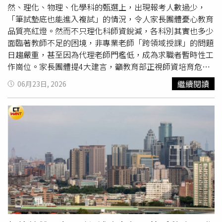
怎麼不說還有
學費補助
、文化幣？十年級還有喝鮮奶、免費
然、理化、物理、化學科的甄選上，出現報考人數過少，
午餐、成長津貼」，認為不同世代各有優勢與福利。面對原
「筆試墊底也能進入複試」的情況，令人家長團體憂心教育
PO對未來的憂慮，還有不少網友持較為樂觀的看法。其中
品質亮紅燈。然而不只理化科師資銳減，各科別其實也多少
有人表示，「市場永遠在，每十年都會有一波大行情，不用
面臨著教師不足的困境，非專業老師「跨領域授課」的問題
擔心」，認為投資機會並不會因世代不同而消失，關鍵仍在
日趨嚴重，甚至因為代理老師門檻低，成為求職者暫時性工
於是否能把握未來市場趨勢與長期布局。
作崗位。家長團體提4大建言，籲教育部正視師資培育危
機。一名雙北高職的老師就告訴CTWANT記者，雖然他任職
繼續閱讀
06月23日, 2026
的是高職，但物理、化學為1年級必修課程，由於學校缺物
理老師，因一時補不進代理老師，只好請學校某工科老師代
理授課，大方向看起來是同一個學群，但實際上專業還是有
所不同，對老師而言教學顯得吃力，對學生來說也達不到最
好學習效果。在此過度時期，學校仍持續努力尋找正式和代
理的物理老師，但跨領域教學在教育現場是屢見不鮮。台灣
家長教育聯盟理事長王醒之強調，理化教育不只是知識傳
授，更涉及實驗安全，具專業背景的教師對學生非常重要。
（圖／報系資料庫）台灣家長教育聯盟理事長王醒之也坦
言，從家長接觸到的教育現場來看，最常見的並不是教師能
力不足，而是教師不足。當正式理化、物理教師招募困難
時，部分學校可能採取代理教師、跨校兼課或非專長授課等