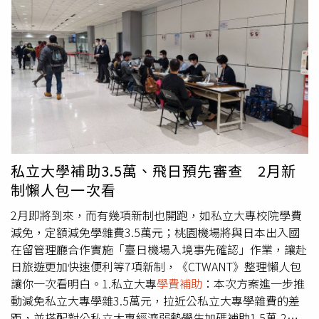
法律等名列前茅的科系，仍以公立頂大為主，但受惠於私大
學雜費補助新台幣3萬5000元政策於2月上路，老牌私校的
就業熱門科系也擠進同類科系領先群當中，包含中原大學、
淡江大學、逢甲大學與輔仁大學資工系均深獲學子青睞；電
機類則同樣以中原大學、淡江大學、輔仁大學等老牌私大位
居前15名；法律科系則是由東吳大學、輔仁大學與東海大學
都位居前10名熱門科系，可見
學費補助
帶動選系不選校的趨
勢。對於資通訊科系深獲高中生青睞，中原大學教務長皮世
明坦言，主要還是與就業趨勢有關，一方面除了業界需求量
大，再加上教育部開放資通訊科系招生外加名額，政策結合
私立大學補助3.5萬、飛日預先審查 2月新
市場大環境，讓相關科系成為學子選志願的優先選擇，而在
制懶人包一次看
整體電資領域當中，又以資工系招生最好。皮世明也提到，
私大生的學雜費補助自2月啟動，拉近公私立大學學費差
2月即將到來，而有幾項新制也開跑，如私立大專校院學費
距，讓高中生在選填志願時，認為學校不是優先考量，同時
減免，定額減免學雜費3.5萬元；桃園機場將與日本出入國
也減輕經濟負擔，可選擇交通地點方便的學校就讀。淡江大
在留管理廳合作實施「臺日機場入境事先確認」作業，讓赴
學回應，私校
學費補助
政策當然帶動學校詢問度增加，也讓
日旅遊更加快速便利等7項新制，《CTWANT》整理懶人包
高中生端在選擇校系時能夠跳脫以往的思維，有利於做更彈
讓你一次看明白。1.私立大專
學費補助
：本次方案進一步推
性的選擇。
動減免私立大專學雜3.5萬元，拉近公私立大專學雜費的差
距，並搭配對公私立大專經濟弱勢學生加碼補助1.5萬-2萬