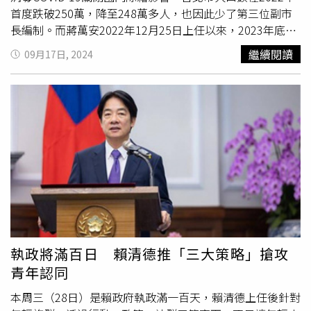
其參加產學合作來台就讀的僑生，大多是僑居地家境清寒的
首度跌破250萬，降至248萬多人，也因此少了第三位副市
孩子，來台灣是為了政府的
學費補助
，能一邊讀書一邊參加
長編制。而蔣萬安2022年12月25日上任以來，2023年底北
實習工作，並獲得「實習津貼」。然而，部分學校卻以此方
市人口數緩步回歸到251萬1886人，但2024年之後又持續
繼續閱讀
09月17日, 2024
式試圖更進一步控制這些學生，令人不齒。洪申翰表示，
下降，為了搶救人口數，北市府中秋後本周將召開人口對策
「僑生產學攜手合作班」計畫立意良好，確實幫助了不少僑
委員會議，持續因應對策。據了解，台北市近40年的總人口
生，但多年來已多次傳出類似弊端並遭到批評。令人遺憾的
數，在1990年時達最高，總人口數來到271萬9659人，而
是，時至今日，部分學校仍有此惡行，令人無法接受。基於
近30年來人口都維持在260萬人口左右，2018年郝龍斌卸
確鑿的事證，他已提醒僑委會委員長徐佳青必須儘快完成全
任、柯文哲上任之時，台北市人口數一度重返270萬門檻，
面清查，並強調，這絕對不是學校私下將護照還回去就能解
而後緩步下降。官員表示，市府長期追蹤關注、定期每三個
決的問題，對於扣留護照的學校，應追究其法律責任，甚至
月邀集外部專家學者、召開人口對策委員會研擬因應對策，
將違法學校自僑委會的合作計畫中剔除。
本周將召開最新一次會議，預計在既有的樂生、助養、好住
等政策成果之上，也將探討友善育兒職場、銀髮樂活措施等
議題，而若站穩250萬人口大關，市長遴聘了第三位副市
長，也一定會盡速向外界說明。北市府民政局人口政策科長
吳峯裕則說，市府除了人口政策委員會每3個月討論1次人口
執政將滿百日 賴清德推「三大策略」搶攻
因應對策外，也不斷推出包含生育獎勵金加倍送、私幼
學費
青年認同
補助
1年5萬2000元和好孕專車服務等拚人口措施，可惜人
口減少主因還是和北市買房、居住成本有關，這是全國大趨
本周三（28日）是賴政府執政滿一百天，賴清德上任後針對