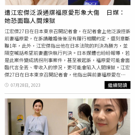
遭江宏傑泛淚通牒福原愛形象大傷 日媒：
她恐面臨人間煉獄
江宏傑27日在日本東京召開記者會，在記者會上他泛淚控訴
前妻福原愛，在訴請離婚後後沒有履行相關約定，還刻意斷
聯1年，此外，江宏傑指出他在日本法院的判決為勝方，並
隔空喊話希望前妻盡快執行判決。日本媒體也紛紛報導，若
是此案件變成誘拐刑事案件，甚至被起訴，福原愛可能會面
臨代言全丟、零收入的慘況，更可能會陷入人間煉獄。江宏
傑27日在日本東京召開記者會，他指出與前妻福原愛在
2021年訴請離婚後，兩人共同持有權益，但在去年7月23
繼續閱讀
07月28日, 2023
日，福原愛卻沒有履行相關約定，也從去年7月24日後徹底
失聯一年，所以江宏傑選擇在去年8月23日向日本法院提出
訴訟，而在今年7月20日，他也收到日本法院的判決結果，
江宏傑獲得勝訴，且其內容為法院要求福原愛必須履行相關
命令。而福原愛則在江宏傑召開記者會前發出聲明，她表示
雙方此刻正於日本及台灣新竹地方法院審理此家事事件，台
灣新竹地方法院承審法官也於今年3月27日上午10點開庭