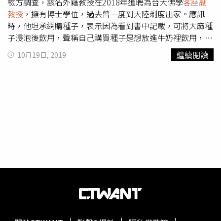
檢方調查，該名外籍教授在2018年獲聘為台大佛學
客座副
教授
，擁有博士學位，過去曾一度到大陸剃度出家。應訊
時，他坦承網購種子，表示因為看到書中記載，可將大麻種
子浸泡後飲用，聲稱自己購買種子是想放進牛奶裡飲用，只
是一種為「更接近、實踐佛法」的方式，決定買來試試看。
繼續閱讀
10月19日, 2019
事實上，大麻種子雖不是大麻，但仍屬毒品與違禁物，但台
北地檢署念在該名教授沒前科，且犯後態度坦率， 18日依
違反《懲治走私條例》等罪嫌，給予台大教授緩起訴處分1
年，須繳3萬元給國庫。