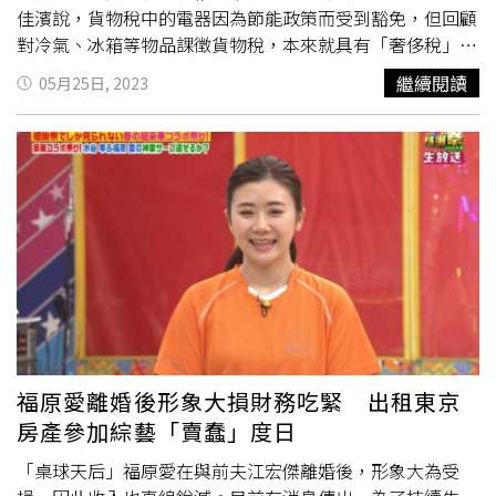
佳濱說，貨物稅中的電器因為節能政策而受到豁免，但回顧
對冷氣、冰箱等物品課徵貨物稅，本來就具有「奢侈稅」的
性質，而隨著時代變遷，沒有人會認為使用這些東西是奢侈
繼續閱讀
05月25日, 2023
的行為，但若是要重新檢討停徵，因為會造成稅損，財政部
就必須和立法院討論開徵新的稅目，恐怕會遇到相當大的阻
力，尤其在大選年，「多徵稅」會得罪選民，沒有人敢提
出。民眾選購電器時可參考上面的「能源效率標示」，購買
高能效的冷氣、冰箱就可獲得補助。（圖／黃威彬攝）鍾佳
濱說，在野黨只要喊出減稅，民眾一定很開心，然而少了一
項稅收，要拿什麼收入來填補，他身為執政黨立委，有義務
說明廢除了貨物稅之後，要怎麼填補稅損，來維持稅收支應
建設，財源要講清楚。根據財政部的公開資料，2022年貨
物稅稅收為1535億元，佔稅收的4.7%，是次於營利事業所
得稅、綜合所得稅、營業稅與證券交易稅的第五大稅收來
源，比關稅收入還多了100多億。「貨物稅對電器的豁免政
福原愛離婚後形象大損財務吃緊 出租東京
策，還是會延續下去。」鍾佳濱坦承，在無法討論出新的稅
房產參加綜藝「賣蠢」度日
目來彌補「奢移稅」的稅損下，貨物稅就一直存在，大家也
只好假裝沒看到、縱容它，但另一方面，貨物稅也成為推動
「桌球天后」福原愛在與前夫江宏傑離婚後，形象大為受