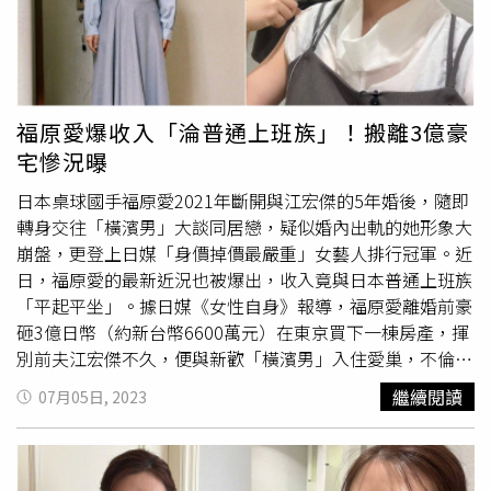
時，當庭諭知不得對外公開討論本件家事事件內容，且此為
民事事件，並非誘拐刑事案件。據《東京體育報》報導，福
原愛在離婚風波後，人氣方面絲毫沒有下降，她除了在青森
大學擔任
客座副教授
，在大陸更擁有超多贊助廠商，不過若
真的如江宏傑律師大淵愛子所說的，案件成誘拐刑事案件，
福原愛爆收入「淪普通上班族」！搬離3億豪
是犯罪行為，那後果可能難以想像，可能會面臨人間煉獄。
宅慘況曝
大型廣告公司相關人士也分析，如果福原愛真成為被告，其
形象下滑程度將無法估計，與她合作的品牌也可能會被影
日本桌球國手福原愛2021年斷開與江宏傑的5年婚後，隨即
響，此外日本近幾年也非常重視常規，所以福原愛在日本零
轉身交往「橫濱男」大談同居戀，疑似婚內出軌的她形象大
代言的機率非常大，而雖然福原愛在大陸擁有高人氣，不過
崩盤，更登上日媒「身價掉價最嚴重」女藝人排行冠軍。近
廣告公司相關人士也表示，大陸近年對犯罪公眾人物的容忍
日，福原愛的最新近況也被爆出，收入竟與日本普通上班族
度極低，如果福原愛真成為被告，她恐面臨到代言全丟、零
「平起平坐」。據日媒《女性自身》報導，福原愛離婚前豪
收入的慘況。
砸3億日幣（約新台幣6600萬元）在東京買下一棟房產，揮
別前夫江宏傑不久，便與新歡「橫濱男」入住愛巢，不倫戀
醜聞爆發連帶重創她的演藝事業，去年她轉戰母校青森大學
繼續閱讀
07月05日, 2023
擔任
客座副教授
，竟被爆出「領時薪」過活，且一度傳出解
聘消息。接著，福原愛又被任命為職業桌球隊「琉球
Asteeda」的社外董事，不過卻被媒體踢爆，月薪與一般上
班族無異，收入銳減加上龐大房貸壓力，福原愛在不堪生活