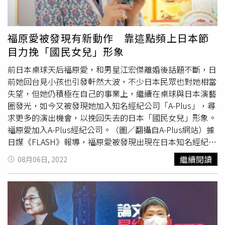
Management Pte Ltd 執行長Allen Wang（中山大學國際金
融學院
客座副教授
）與Argyle Street Management Limited
合夥人Douglas Lui代表提案的外資公司於今天舉行記者
福原愛被發現有新動作 靠這點頻上日本節
會，說明投資可成的初衷。兩人強調，「我們很有耐心，提
目力挽「國民女兒」形象
案會不會被列入股東會議案，都會出席5月底股東會，也不
會因此賣出股權撤退」，意味向可成爭取「還給股東提案
前日本桌球天后福原愛，和男星江宏傑離婚後話題不斷，日
權、股利分派權」有心理準備被排除，但也會因此長期奮鬥
前她回台見小孩也引發軒然大波，不少日本民眾也對她相當
透過各種管道與方式，獲取可成的同意。兩家外資持股可成
失望，但她仍積極在自己的事業上，繼續在桌球與日本演藝
超過1％，遂對可成5月股東常會共同提案「修正公司章
圈發光，如今又被發現她加入知名經紀公司「A-Plus」，尋
程」，認為可成剝奪股東對公司期末盈餘為現金股利分派的
求更多的演出機會，以挽回失去的日本「國民女兒」形象。
提案權，實與金管會推動公司治理藍圖中的「便利股東行使
福原愛加入A-Plus經紀公司。（圖／翻攝自A-Plus網站）據
股東權利」及「強化機構投資人對公司治理的影響」的精神
日媒《FLASH》報導，福原愛被發現出現在日本知名經紀公
相悖，故提案刪除公司章程第18條第4項等。這二家外資一
司「A-Plus」的官網上，在女藝人區域中，出現了她的照
繼續閱讀
08月06日, 2022
是新加坡的瓦山塔主基金有限公司，一是香港的寶塔街有限
片，並寫出身分為「文化人、運動員」，且註明和她自己的
公司，兩家基金管理人管理資產合計超過30億美元；瓦山塔
經紀公司「株式會社omusubi」共同業務。媒體也詢問該經
主基金隸屬新加坡TIH Limited旗下TIHIM管理，在台灣投資
紀公司，證實福原愛從五月開始和他們合作，成為她上電視
過康師傅、東森國際、徐福記等。寶塔街是Argyle Street
節目與接廣告的共同經紀窗口，而她也在六月開始連續登場
Management Limited管理的資金資產之一，旗下的基金投
兩個外景節目，和合體竹內涼真、三宅健、高橋英樹等明