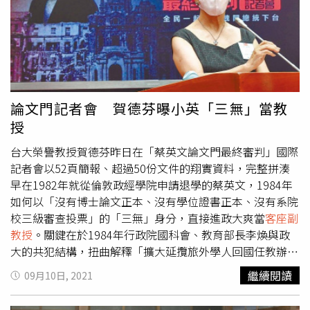
資包括香港上市的麗新發展、中華汽車；新加坡上市的印尼
星。福原愛的新經紀公司，當中藝人還有女星北川景子的老
力寶家族OUE Limited與印尼三林家族合作發展澳洲煤礦
公。（圖／翻攝自福原愛臉書）而她的運動事業，則仍是青
等。可成日前也以近1000字的聲明，大動作反擊這二家外
森大學的
客座副教授
，與日本桌球職業聯賽T.LEAGUE男子
資股東所提出的質疑，提及「惡意誹謗，公司將保留法律追
桌球隊「琉球Asteeda」的所屬公司的社外董事，以及日本
訴權……」，Allen Wang回應說，「股東正面與善意立場提
桌球協會的工作。
出建議，想幫全部股東創造價值，單純想做事，主張股利分
紅權應還給股東，而非只是在董事會中決議」，卻因此被誤
論文門記者會 賀德芬曝小英「三無」當教
解為「造謠、毀謗、短期投資」等而叫屈說「何必妖魔化，
授
這樣的說詞太沉重了」。Allen並說，其實在選擇投資台灣
上市公司過程中，會因財報、營運策略、方針方向等公開資
台大榮譽教授賀德芬昨日在「蔡英文論文門最終審判」國際
訊揭露的多寡而影響評估，會投資可成是因在二年多前看到
記者會以52頁簡報、超過50份文件的翔實資料，完整拼湊
公司出售大陸泰州廠給藍思科技，且順利匯回資金多達400
早在1982年就從倫敦政經學院申請退學的蔡英文，1984年
多億元，因而決定可成，如今可成帳上現金、可變現的金融
如何以「沒有博士論文正本、沒有學位證書正本、沒有系院
資產超過千億元，再看公司買庫藏股、購辦公大樓等，對於
校三級審查投票」的「三無」身分，直接進政大爽當
客座副
可成經營走向愈來愈感到不清楚。Allen並以投資新加坡、
教授
。關鍵在於1984年行政院國科會、教育部長李煥與政
香港、東南亞、日本等多國經驗來說，透過平日投資關係溝
大的共犯結構，扭曲解釋「擴大延攬旅外學人回國任教辦
通良好的話無須提案，甚至還被邀請擔任董事，協助公司尋
法」，硬是把蔡英文塞進政大。賀德芬說，1982年就申請
繼續閱讀
09月10日, 2021
找海外投資案，提案也屬股東正常行為非奇特現象，但也確
退學的蔡英文，隔年非常積極在台灣謀職，還透過青輔會向
實有日本公司在其提案後選擇下市，「下市也是公司經營的
政大推薦，但當時政大校長歐陽勛以「教師滿額」為由拒