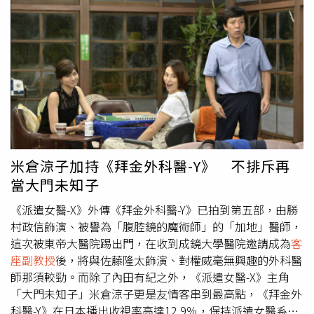
選項之一，應該不是討厭我們提案不想溝通才做的」Allen
絕。1984年出現轉折。國科會行文教育部長李煥，李煥再
進一步解釋。可成則認為媒體報導金管會將推動的共同議和
行文政大依照「擴大延攬旅外學人回國任教辦法」聘用蔡英
平台即所謂「可成條款」，影響公司聲譽，避免錯誤訊息混
文，且未審查、未投票，由校長核定先發聘書，根本是「黨
淆社會大眾視聽，若有惡意誹謗，公司將保留法律追訴權。
國之女」。賀德芬說，「擴大延攬旅外學人回國任教辦法」
是已被學校聘請的人，教育部給予補助，聘任權是學校，而
不是反過來由教育部「命令」學校要聘任某人。且蔡英文不
是高科技人才，沒在國外任教，根本沒資格回台就當
客座副
教授
。值得一提的是，蔡英文一直沒補學歷證書正本，連李
煥也沒看過。1984、1985年教育部共向蔡英文要了3次學歷
證書，之後到1990年王作榮擔任考試委員期間，蔡又被查2
米倉涼子加持《拜金外科醫-Y》 不排斥再
次。林環牆表示，他非常確定，蔡英文從未完成博士論文，
當大門未知子
同時提出八大鐵證包括：1、1984年履歷表上博士論文題目
竟截然不同；2、2015年補發博士證書是二度變造的贗品；
《派遣女醫-X》外傳《拜金外科醫-Y》已拍到第五部，由勝
3、認證博士學位的神秘甘乃迪文件是偽造文書；4、倫敦大
村政信飾演、被譽為「腹腔鏡的魔術師」的「加地」醫師，
學規定畢業前應繳交3本論文，但無一存在；5、唯獨蔡英文
這次被東帝大醫院踢出門，在收到成鏡大學醫院邀請成為
客
不在IALS法學論文的連續編號裡；6、從未有外部口試委員
座副教授
後，將與佐藤隆太飾演、對權威毫無興趣的外科醫
繳回蔡英文博士論文的紀錄；7、從未有蔡英文博士論文指
師那須較勁。而除了內田有紀之外，《派遣女醫-X》主角
導教授繳回博士論文的紀錄；8、總圖書館與IALS從未有蔡
「大門未知子」米倉涼子更是友情客串到最高點，《拜金外
英文繳交博士論文的紀錄。總統府發言人張惇涵強調，蔡總
科醫-Y》在日本播出收視率高達12.9％，保持派遣女醫系列