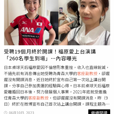
負荷下，今年3月開始將東京愛巢以200萬日幣（約新台幣
46萬元）的價格招租。此外，日媒先前曾報導，「橫濱男」
與福原愛雖展開同居生活，但日常開銷全由女方支出，因此
遭粉絲痛罵根本是吃軟飯。至於前夫江宏傑恢單後人氣不減
反增，光是代言就吸金近千萬，這對昔日愛侶分飛後，境遇
也迥然不同。
受聘19個月終於開課！福原愛上台演講
「260名學生到場」…內容曝光
日本桌球天后福原愛因不倫戀形象重挫，收入也直線銳減，
不過先前有消息傳出她受聘為青森大學的
客座副教授
，卻遲
遲沒有開課消息，近日她終於宣布自己第一次站上講台開
課，分享自己參加奧運的經驗與心得。日本前桌球天后福原
愛離婚回日本後，努力發展個人事業，2021年底就受邀擔
任青森大學的
客座副教授
，但卻遲遲沒有開課消息，昨（9
日）終於在微博宣布自己首次站上講台開課，課程主題為
「我的奧運」，向學生分享自己四度參加奧運的經驗、受傷
繼續閱讀
06月10日, 2023