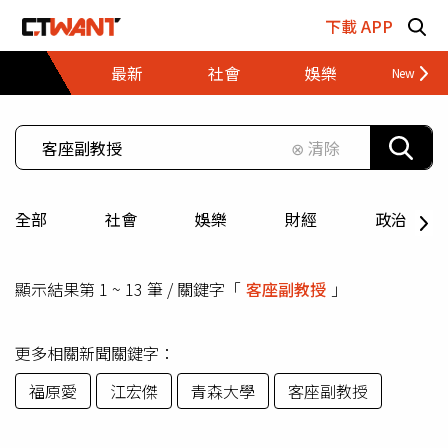
跳至主要內容區塊
下載 APP
最新
社會
娛樂
財經
⊗ 清除
全部
社會
娛樂
財經
政治
顯示結果第 1 ~ 13 筆 / 關鍵字「
客座副教授
」
更多相關新聞關鍵字：
福原愛
江宏傑
青森大學
客座副教授