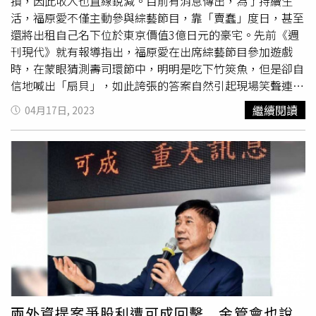
節能的籌碼，「這麼好的籌碼放在政府手上，也不可能輕易
損，因此收入也直線銳減。目前有消息傳出，為了持續生
把它放掉，一旦取消貨物稅，以後就沒有籌碼鼓勵民眾節
活，福原愛不僅主動參與綜藝節目，靠「賣蠢」度日，甚至
能。」立委鍾佳濱說，貨物稅確有不合時宜之處，但他作為
還將出租自己名下位於東京價值3億日元的豪宅。先前《週
執政黨立委，有義務說明廢除了貨物稅之後，要怎麼填補稅
刊現代》就有報導指出，福原愛在出席綜藝節目參加遊戲
損。（圖／周志龍攝）世新大學法律學院專任
客座副教授
、
時，在蒙眼猜測壽司環節中，明明是吃下竹筴魚，但是卻自
中華人權協會理事長高思博表示，人權協會長期關注賦稅正
信地喊出「扇貝」，如此誇張的答案自然引起現場笑聲連
義的議題，把貨物稅當作「奢侈稅」來用，爭議已久，列入
連。當時就有工作人員表示，福原愛是想跟女子足球員丸山
繼續閱讀
04月17日, 2023
徵收的品項包括汽機車、鋼琴、瓶裝飲料以及當時被視為奢
桂里奈一樣，在電視上以蠢萌形象曝光。在考量福原愛的粉
侈品的電器，現在所有的交易都已經課了加值營業稅
絲年齡層偏高的情況下，這樣的設定的確會比較吃香。但由
（1985年起），再對特定的品項課稅，是違反租稅正義
於橫濱男的因素，讓福原愛的形象大打折扣，即便是闖蕩演
的，也造成業者花腦筯跟政府鬥法，例如，把電視機的選台
藝圈，也時常遭遇觀眾的抵制。在日本TBS電視台播出的
器拿掉，就成了顯示器，不必繳交貨物稅。高思博認為，就
《全明星感謝祭2023春》曝光之前，就傳出福原愛會以嘉
算要把這個稅目留著，品項也應該要與時俱進，但最後一次
賓形式付出，但隨即遭到許多日本網友的抵制。而他雖然先
的修正檢討是在30幾年前，也因此三不五時就會有立委發現
前也傳出受聘為青森大學的
客座副教授
，但傳聞他只有進行
某個品項不公平，要求修法，而財政部的因應方法，就是每
一次公開授課。也或許是收入直線下降的因素，根據《女性
次針對特定品項進行檢討，不願澈底解決貨物稅的問題。高
自身》報導指出，福原愛在與江宏傑離婚前4個月，曾在東
思博說，以法律人的觀點來看，課徵稅金不公平是違反民主
京斥巨資購買一套面積超過250平方公尺的公寓，當時市值
法治原則，財政上如果有缺口，就應該隨時代演進開徵新
要價日幣3億元之多。但有記者注意到，從2022年秋季開
稅，例如汽機車現在已經不算奢侈品，但因為會造成污染，
始，福原愛與小孩就沒有在這棟豪宅中現身過。就傳出有可
兩外資提案爭股利遭可成回擊 金管會也說