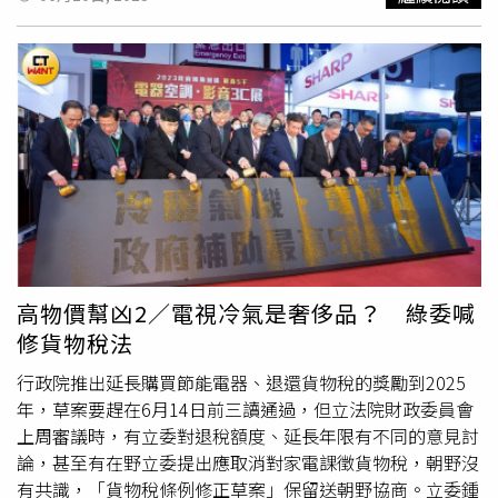
後的日子以及調適壓力的方法。福原愛終於宣布自己第一次
站上講台開課。（圖／翻攝微博福原愛AiFukuhara）福原愛
也透露，這堂課程時間為90分鐘，參與聽講的的學生共有
260位，她也表示學生在18歲到22歲的這個年紀，身體、想
法、環境等都會出現很多變化，希望學生們之後的路會越來
越亮。不過青森大學相關人員透露，其實
客座副教授
沒有固
定薪水，報酬是依據上課時數來支付；有消息傳出，福原愛
為了維持生活，不僅主動參與綜藝節目，靠「賣蠢」度日，
甚至還將出租自己名下位於東京價值3億日元的豪宅。
高物價幫凶2／電視冷氣是奢侈品？ 綠委喊
修貨物稅法
行政院推出延長購買節能電器、退還貨物稅的獎勵到2025
年，草案要趕在6月14日前三讀通過，但立法院財政委員會
上周審議時，有立委對退稅額度、延長年限有不同的意見討
論，甚至有在野立委提出應取消對家電課徵貨物稅，朝野沒
有共識，「貨物稅條例修正草案」保留送朝野協商。立委鍾