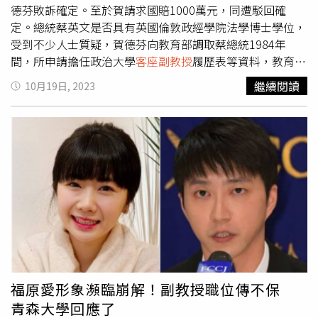
中在微博上以中國人為對象發文，並且積極參與和中國相關
德芬敗訴確定。至於賀請求國賠1000萬元，同遭駁回確
的節目或活動。此外，2024年12月底，福原愛也曾受邀到
定。總統蔡英文是否具有英國倫敦政經學院法學博士學位，
中國駐日本大使館，由中國駐日大使吳江皓頒發「中日友好
受到不少人士質疑，賀德芬向教育部調取蔡總統1984年
特別獎」。
間，所申請擔任政治大學
客座副教授
履歷表等資料，教育部
以機密應封存30年（至2049年）為理由拒絕，賀遂提起行
繼續閱讀
10月19日, 2023
政訴訟。北高行認為，蔡英文送審著作及服務證書，已返還
給蔡，此部分不屬於教育部保存之政府資訊或檔案，教育部
無從提供給賀德芬。北高行還認為，蔡英文履歷表及學位證
書部分，教育部已在法院開庭時，將相關文書送達賀德芬，
由她當庭收受，應已滿足賀女的請求。蔡英文「論文門」事
件也遭節目主持人彭文正質疑有假，蔡對彭提告加重誹謗，
台北地檢署起訴彭，不過台北地院審理時，彭未出庭，遭法
院通緝。人在國外的彭文正因護照到期，申請換發護照遭
拒，他以外交部為被告提行政訴訟，台北高等行政法院今判
他敗訴，還可上訴。至於賀德芬向教育部請求國賠1000萬
元，合議庭認為，賀並未證明受到1000萬元的損害，也無
從認定1000萬元與教育部駁回申請有何因果關係，因此也
福原愛形象瀕臨崩解！副教授職位傳不保
遭駁回確定。
青森大學回應了