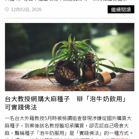
統的博士學位，LSE校方已公開證實「蔡博士確實於1984年
一貫的高吸睛力。同樣是系列作要角遠藤憲一雖然沒有演出
繼續閱讀
12月02日, 2020
取得法律博士學位」；並且，總統府也出示過校方所提供的
外傳，但他在宣傳節目時突然現身，單刀直入問米倉涼子
學生資料，證明總統經過嚴謹程序，取得博士學位我們再次
「妳還是想再演《派遣女醫-X》吧！？」米倉涼子當下秒回
呼籲，社會各界以LSE校方的正確資訊為事實基礎，勿受錯
「當然想啊」，遠藤此時鬆了一口氣笑說：「如果是X的話
假訊息所誤導。
我就能演出了，太好了！」《王牌大律師》明起將一口氣播
出前兩季以及特別篇。（圖／WAKUWAKU JAPAN提供）
《拜金外科醫-Y(2020)》將於12月2日（三）晚間9點於
WAKUWAKU JAPAN播出，12月13日（日）晚間10點30分
重播；而被粉絲念念不忘、不斷敲碗希望有續篇的《王牌大
律師》，也將一口氣播出前兩季以及特別篇，12月3日
（四）每周一至五晚間9點播出，相關詳情可洽
WAKUWAKU JAPAN官方網站或臉書。
台大教授網購大麻種子 辯「泡牛奶飲用」
可實踐佛法
一名台大外籍教授5月時被檢調追查發現涉嫌從國外購買大
麻種子，到案後該名教授雖坦承購買，卻否認自己吸食大
麻，聲稱種子「泡牛奶服用」是「實踐佛法」的一種方式。