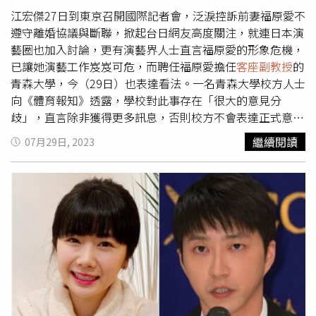
江宏傑27日到東京召開國際記者會，泛淚控訴前妻福原愛不
遵守離婚協議與斷聯，掀起台日網友高度關注，就連日本演
藝圈也加入討論，更有演藝界人士直言福原愛的形象危機，
已讓她演藝工作岌岌可危，而聘任福原愛擔任
客座副教授
的
青森大學，今（29日）也表達看法。一名青森大學校方人士
向《體育報知》透露，學校對此事存在「很大的意見分
歧」，直言除非獲得更多訊息，否則校方不會表達正式意
見，但也不排除直接向福原愛本人詢問。報導也指出，考量
繼續閱讀
07月29日, 2023
日本的自肅風氣，一旦福原愛遭列被告，很可能失去相關工
作。此外，福原愛2021年獲聘青森大學
客座副教授
，卻長
達19個月未開課，引發外界抨擊，她直到今年6月才現身講
台，向學生分享參加奧運的經驗。未料校方鬆口氣不滿1個
月，又被牽扯進福原愛的風波。