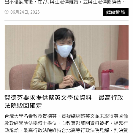
出不倫醜聞後，在7月與江宏傑離婚，並與江宏傑圍繞著孩
子的監護權發起爭奪戰，此後她在日本的形象一落千丈，工
繼續閱讀
06月24日, 2025
作機會幾乎斷絕。就在這時，福原愛的國、高中母校「青森
山田高校」在同年11月向她伸出援手，邀請她到關係學校的
「青森大學」任職，以
客座副教授
的身分，傳授身為前奧運
桌球選手的心得與經驗。報導指出，雖然福原愛與青森大學
聘僱關係是1年1簽，每年的3月份會續簽，但由於該合約最
重要的環節，也就是到校講課的部分，始終遲遲未能開始，
一直到2023年6月，也就是福原愛與青森大學簽約的1年半
後，才第一次站上講台，以「我與奧運」為主題向學生們分
享了她從雅典奧運到里約奧運期間多屆奧運的選手心得。又
在時隔1年後，於2024年8月以同樣的主題講了第2堂課。校
方方面表示，福原愛的講課內容獲得了學生的好評。不過報
導也指出，在詢問青森大學校方人士後，得到了今年與福原
賀德芬要求提供蔡英文學位資料 最高行政
愛不再續約的消息。至於為續約的原因，則是「雙方的時間
法院駁回確定
安排不一致，因此合約無效」。報導還指出，在福原愛傳出
出軌醜聞後，她在日本的曝光量就急速下降，無論是去年的
台灣大學名譽教授賀德芬，質疑總統蔡英文並未取得英國倫
巴黎奧運，或是今年的世界桌球錦標賽，福原都沒有接到任
敦政經學院法學博士學位，向教育部調閱資料被拒，提起行
何在日本電視台進行賽評的工作邀約。如今她的活動主要集
政訴訟，最高行政法院維持台北高等行政法院見解，判決賀