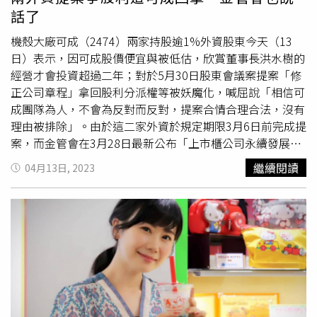
就可以提高隨油徵收的燃料稅，而不是硬把它加諸在貨物稅
能福原愛與小孩已經搬離這棟豪宅。一名房產經紀人受訪時
話了
上。
也證實了這起傳聞，表示從2023年3月開始，這棟公寓就以
每個月200萬日圓的價格進行招租。而這個價格，正好就是
機殼大廠可成（2474）兩家持股逾1%外資股東今天（13
福原愛每個月的房貸費用。
日）表示，因可成股價便宜與被低估，欣賞董事長洪水樹的
經營才會投資超過二年；對於5月30日股東會議案提案「修
正公司章程」拿回股利分派權等被妖魔化，喊屈說「相信可
成團隊為人，不會為反對而反對，提案合情合理合法，沒有
理由被排除」。由於這二家外資於規定期限3月6日前完成提
案，而金管會在3月28日最新公布「上市櫃公司永續發展行
動方案2023年」，其中一項是推動機構投資人共同議合平
繼續閱讀
04月13日, 2023
台（股東可揪團提案等），因此被媒體報導稱為「可成條
款」。對此，可成到底能不能拒絕股東的提案？金管會證期
局回覆CTWANT說，「有關持股1%股東之提案，係依公司
法第172-1規定判斷，有爭議應循司法途徑處理」。兩家持
股可成逾1％外資股東代表13日說明共同提案的動機。（圖
／李蕙璇攝）依公司法規定，持有1％以上股東可以向公司
提出股東常會議案，以一項、300字為限，除非該議案非股
東會所得決議，若為敦促公司增進公共利益或善盡社會責任
之建議，董事會仍得列入議案。新加坡TIH Investment