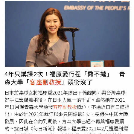
4年只講課2次！福原愛行程「喬不攏」 青
森大學「
客座副教授
」頭銜沒了
日本前桌球女將福原愛2021年爆出不倫醜聞，與台灣桌球
好手江宏傑離婚後，在日本人氣一落千丈。雖然她在2021
年11月獲青森大學頒發
客座副教授
職位，不過近日有日媒指
出，由於她2021年就任以來只開課過2次，長期在中國大陸
發展，因此在合約到期後，青森大學已經不再與福原愛續
約。據日媒《每日新潮》報導，福原愛2021年2月遭週刊爆