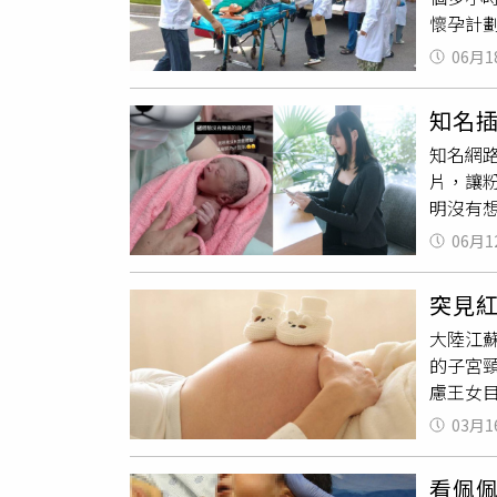
懷孕計
上胎兒
州市中
幸好沒
06月1
完午飯
檯結帳時
縮
並破
程，2
知名
接生準
在深夜
知名網
母子均
謝台灣
片，讓
的，根
明沒有
過程非
分，但
出行，
06月1
時，醫
以家人
理準備
到醫生
突見
畫的她
合作關
大陸江
中小栗
後，能
的子宮
2500
慮王女
分手至
術順利
03月1
與王女
常情況
看佩