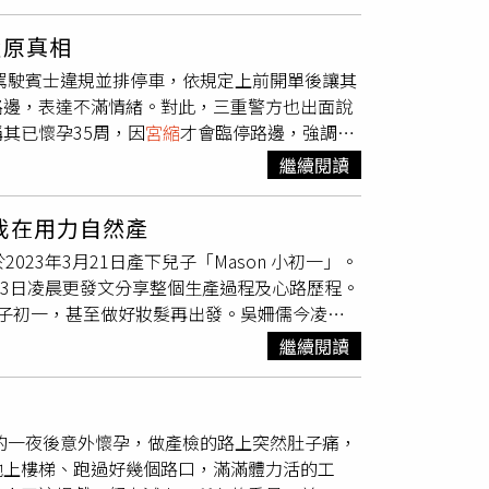
在醫學上叫做雙胞胎延遲間隔生產。由於早產常
，體重也增加到2450克。徐女2月28日上午帶
難以將第二個寶寶安住的原因。就算成功度過前
還原真相
題，因此需要密切觀察與適當治療。相差111
女駕駛賓士違規並排停車，依規定上前開單後讓其
上報告雙胞胎延遲間隔生產超過1天以上的成
路邊，表達不滿情緒。對此，三重警方也出面說
數週，其中最久的個案在葡萄牙，高達154
其已懷孕35周，因
宮縮
才會臨停路邊，強調第
寶安胎破百天應是國內已知最久、出生週數最大
駛身體狀況不予理會，開單後恣意離去。警方表
計，台灣早產發生率由95年的8.5%攀升至
繼續閱讀
警無反應有身體不適之情形，亦無向員警表示需
孕婦高齡化，或是有抽菸喝酒吃檳榔習慣，都是早
網友的指控明顯有出入。三重分局呼籲，請用路
第二孕期(懷孕第16-24週)接受子宮頸長度
我在用力自然產
情形，可主動提出需求，本分局將秉持為民服務
症。若是遇到早產徵象，包含出血、
宮縮
、破
023年3月21日產下兒子「Mason 小初一」。
」，13日凌晨更發文分享整個生產過程及心路歷程。
子初一，甚至做好妝髮再出發。吳姍儒今凌晨
可以「比照辦理」，結果卻發現「沒有任何一場生
繼續閱讀
身心靈都充滿汲取經驗產生新靈感。」她也表
應身體反應。」還透露蒔五的生命祝福是：「像
憶，她去醫院前白天還在逛街吃飯，伴隨著身體
的一夜後意外懷孕，做產檢的路上突然肚子痛，
把家裡最後打點好，帶著
宮縮
的身體極快速把待
她上樓梯、跑過好幾個路口，滿滿體力活的工
單用了晚餐，坐在舒緩瑜伽球上吃完餐點，陪初