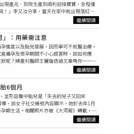
從出現產兆、到院生產到順利迎接寶寶，全程僅
動速度，避免臍帶受到拉扯。現場監視器畫面隨
見！」李又汝分享，當天在家中就出現落紅、
著她快步奔向醫院，醫護人員則緊跟在旁，一人
只有一指，卻已經痛到受不了，立刻拜託醫師提
援過程不到幾分鐘，卻讓不少目擊民眾看得屏
繼續閱讀
說：「真的太痛了，只想趕快打！」然而，即使
事。」母子被送入產房後，醫護立即替新生兒保
在身旁為自己禱告，沒想到老公還沒禱告完，她
院方表示，這名孕婦過去曾因有流產風險多次住
問」：用藥需注意
「開外掛」般加速，最後從到院到順利生產，只
時體重約2公斤，生命徵象穩定，接受必要的新生
備孕進度以及胎兒發展，因而寧可不就醫治療，
間，李又汝笑說，腦中第一個念頭竟然是：「不是
驚魂記。醫師指出，俗稱「生在路上」的院外
究竟備孕及懷孕期間不小心感冒時，該如何應
爾蒙作祟，才覺得她特別可愛？」李又汝坦言，
中或家中，尤其經產婦因產程較快，更容易遇到
症狀呢？婦產科醫師王儷璇透過文章帶你一一一
一路都非常配合，最後一次產檢體重約3100公
滯留、嚴重撕裂傷甚至休克等風險，新生兒也可
儷璇表示，無論是備孕或懷孕期間不小心感冒，
醫師鼓勵下決定挑戰自然產。雖然陣痛的痛感依
孕進入後期後，尤其32週以後，孕婦及家屬應
繼續閱讀
居家照護的衛教資訊，讓備孕女性及媽媽們能夠
度更讓她驚喜，「生完四個小時後，我居然就可
前往醫院，不要等到疼痛加劇才出發。若真的來
動告知：無論是備孕中或懷孕期間，若出現相關症
的新生活，她也期待未來能陪伴「小藍莓」健康
替新生兒做好保暖，切勿自行剪斷臍帶，再盡快
胎6個月
孕期安全用藥分級，也能同步檢查胎兒的健康，
月，並形容腹中胎兒是「失去的兒子又回來
王儷璇指出，無論是懷孕或備孕期間感冒在所難
報導，該女子社交帳號內容顯示，她於去年1月
感冒惡化，但是不建議「常規使用」退燒藥，因
與孕期生活。相關照片亦被《大河報》轉載，引
留意重症徵兆：懷孕期間免疫力較低，因此，也
顧與生活安排，也有人憂心高齡生產對母體造成
應盡快就醫檢查。▲【圖／衛生福利部國民健康
繼續閱讀
精神寄託，對當事人而言是一種撫慰。醫學界則
指出，許多女性在懷孕時，面對病毒的來勢洶
婦。南方醫科大學第三附屬醫院》產科主任萬
協助，並且了解用藥安全的重要性，不僅能夠幫