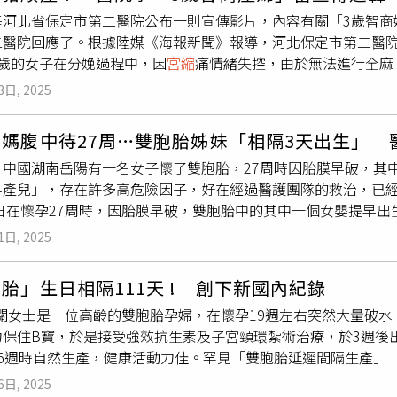
異常，無法有效地支撐胎兒和羊水的重量，就可能導致宮頸過早
陸河北省保定市第二醫院公布一則宣傳影片，內容有關「3歲智商
能不全的原因主要有2種，首先是先天性宮頸機能不全，如子宮畸
二醫院回應了。根據陸媒《海報新聞》報導，河北保定市第二醫
原平滑肌的比率降低等；另一種則是後天性宮頸損傷，常見於分
3歲的女子在分娩過程中，因
宮縮
痛情緒失控，由於無法進行全麻
術等。羅騰飛表示，宮頸機能不全在孕早期往往沒有不適感，而
，最終順利完成分娩，母子平安。消息曝光後，網路輿論炸鍋，
漸縮短、擴張。此過程中，孕婦通常無明顯
宮縮
不適，或僅有腹
3日, 2025
、「到底警方介入此案了嗎」。對此，保定市第二醫院表示，事
每一次檢查，特別是有宮頸機能不全高危因素的孕婦，在懷孕16
涉及病人個人隱私，具體情況不便透露。對此，北京雲亭律師事
孕期需避免劇烈運動和重體力勞動，明確宮頸機能不全的孕婦應
媽腹中待27周…雙胞胎姊妹「相隔3天出生」 
絕不能被輕描淡寫地忽略，這不僅關乎產婦本人的權利，更可能
在盡量靠近子宮頸內口的地方，用線把鬆開的宮頸紮緊，為弱化
！中國湖南岳陽有一名女子懷了雙胞胎，27周時因胎膜早破，其中
試想，一個3歲的孩子能理解婚姻的意義嗎？能自主表達結婚意願
在子宮內繼續發育成長，是目前治療宮頸機能不全的唯一術式和
早產兒」，存在許多高危險因子，好在經過醫護團隊的救治，已
說履行結婚登記的法律程序，既然如此，該女子的婚姻登記是如
能不全的孕婦，醫生建議在孕前或宮頸尚未發生變化前的14至1
7日在懷孕27周時，因胎膜早破，雙胞胎中的其中一個女嬰提早
律規定，辦理了一起明顯不合法的婚姻登記，這不僅是行政違法
口擴張、宮頸外口可見或未見胎膜膨出的孕婦，可選擇緊急宮頸
麼久？湖南省兒童醫院新生兒科副主任醫師莊嚴指出，因為她是
意志，以暴力、脅迫或其他手段發生性關係的構成強奸罪，而對
紮術並非一勞永逸，要遵醫囑進行術後管理，尤其是抗感染治療
1日, 2025
產的話有產程的發動，但
宮縮
力度可能沒有那麼大，所以大寶出
也就意味著，該女子無法合法同意性行為，因此與其發生性關係
，體重只有630克，屬於出生體重不足1000克的「超低早產
，如果事實屬實，那麽不僅丈夫與其發生性關係者涉嫌強奸罪，
胎」生日相隔111天 ! 創下新國內紀錄
經系統、呼吸系統、消化系統等方面，易發生一系列嚴重的併發
罪，需依法追究刑事責任。
關女士是一位高齡的雙胞胎孕婦，在懷孕19週左右突然大量破水
寶胎膜完整、胎盤完好，符合延遲分娩的條件，因此留在徐女士腹
力保住B寶，於是接受強效抗生素及子宮頸環紮術治療，於3週後
」。（圖／翻攝自極目新聞）到了同年的11月20日，徐女士的
36週時自然生產，健康活動力佳。罕見「雙胞胎延遲間隔生產」
受透過母體帶來的糖皮質素、硫酸鎂等藥物的積極治療，出生後5
陳俐瑾主任指出，雙胞胎屬於早產的高危險群，平均會在36週提
350克增加到2570克，62天後就順利出院。不過更早出生的
6日, 2025