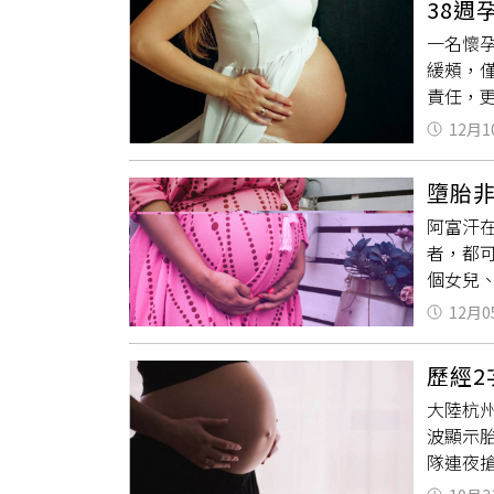
38
波》指
助自己減
一名懷
兒等情
針對孕
緩頰，
縮
乏力
級：在
責任，
命。因
的研究
隆起，
關於備
12月1
完全停
們不用
安。她
產科醫
墮胎
示願意
感染後
阿富汗在
相當失
冠疫苗
者，都
批：「
其中，
個女兒
而是安
險比一
政權後
絕，以
儷璇也
12月0
芭哈拉（
擋，那
了發生嚴
兒，因
宮縮
或
照護！
歷經
孩，至
孕婦身
酸、維
大陸杭
建議，
從事。
可墊高
波顯示
倒受傷
不在於
少氣管敏
隊連夜
美國加利福
題，建議
切，但
（Gua