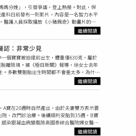
擴張，引發晚期流產或早產。醫師進一步解釋，
媽媽分娩」，引發爭議，登上熱搜。對此，保
形，也可能是宮頸組織學缺陷，如膠原纖維減
院產科日前發布一則影片，內容是一名智力水平
娩、引產時造成的宮頸裂傷，進行過多次子宮及
，醫護人員採取播放《小豬佩奇》動畫片的方
在妊娠中晚期，隨著宮腔壓力的增大，可能發生
不少人質疑「把恐怖當有趣，還拿來宣傳給自己
部輕微墜脹感，往往容易被忽略。醫生建議，注
繼續閱讀
件目前正在調查當中，有相關負責人跟進此事，
至24周間應進行動態超聲監測，檢查宮頸長度。
務所律師鄭植升砲轟，作為法律從業者，個人認
盡量避免性生活刺激宮頸。羅騰飛提到，宮頸環
醫認：非常少見
涉及嚴重的違法犯罪行為，相關部門必須給出交
的宮頸結構提供一定程度的機械承載支持，讓胎
一個寶寶被迫提前出生，體重僅630克，屬於
嗎？恐怕連基本的語言表達能力都未必具備，
有效方法。針對，在孕前或孕早期已明確診斷有
經脫離險境。據《極目新聞》報導，徐女士去年
何通過的？」鄭植升認為，當地婚姻登記機關違
6周，進行預防性宮頸環紮。在妊娠中晚期出現無
出生。多數雙胞胎出生時間都不會差太多，為什麼
，甚至可能涉及瀆職；另外，根據法律規定，違
環紮術，幫助有效延長孕周。羅騰飛特別提醒，
雙絨雙羊，有獨立的胎盤臍帶，加上胎齡比較
於無民事行為能力人，法律未賦予其性同意能
，以及規律產檢。
繼續閱讀
來之後，小寶繼續留在肚子裡面。由於女嬰被迫
應當被認定為違背意願，從而涉嫌強奸罪。鄭植
兒」，各重要臟器發育極不成熟，在體溫調節中
其背後的家人若知情甚至促成此事，亦可能構成
症，出生不久就被轉入兒童重症監護病房，而另
，A寶在20週時自然產出，由於夫妻雙方表示要
中，繼續接受保胎治療。第1個寶寶屬於「超
出院，改門診治療。後續順利安胎到35週，B寶
第2個女寶寶出生了，因為在媽媽腹中多待了3
 感染跟凝血病變風險高國泰綜合醫院婦女醫學
天就擺脫呼吸機，經由醫護人員的耐心呵護，
前生產，若是遇到早產的情況，通常兩個寶寶會
女嬰，治療恢復過程相對複雜，好在靠著醫護人員
繼續閱讀