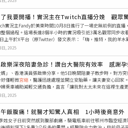
1日, 2025
眠較佳。5.清淡且均衡飲食：王儷璇提醒，建議以「原型食物」
幸醫師的一句「有希望」，讓她決定勇敢生下寶寶。盧女隨後求
子妮薩（Nesa），已經育有8個女兒、1個兒子，在懷孕4個
白質飲食，搭配富含天然維生素C的芭樂、奇異果以及蔬菜等，以
華醫院小兒外科權威王俊教授。王俊指出，盧女的狀況是臍膨出，
果對方開價130歐元，最終她只能選擇吃下對胚胎有毒的藥錠，
資料Pregnancy Medications
了我要開播！實況主在Twitch直播分娩 觀眾
腔器官會從缺口突出，僅以薄膜包覆。若能排除染色體異常與其
得男孩更好。」22歲的瑪麗安（Mariam）因婚外情懷孕，其
itch實況主Fandy於美東時間10月8日進行了一場史無前例
療團隊，由產科、母胎醫學、新生兒外科及麻醉科專家共同照護。
以重石砸在她的肚子上，讓她能順利流產。在阿富汗，墮胎皆是
的整個過程。這場長達8個半小時的實況吸引近3萬名觀眾同步收
未料手術前一晚盧女突然出現
宮縮
，團隊緊急啟動搶救。手術過
甚至會出現「榮譽謀殺」的殺害女性事件。儘管衛生部官員聲稱
y當日上午於X平台（原Twitter）發文表示：「嗨，推特，我的羊水剛
通氣後狀況好轉。僅19分鐘後，醫師即將新生兒轉送手術室。檢
檢查醫院是否暗中進行墮胎，使婦女更不敢尋求醫療協助，反而
witch直播連結。直播啟動後，她一邊經歷
宮縮
陣痛，一邊與聊
經醫護團隊徹夜搶救，一期修補手術在凌晨2時順利完成，這是杭
產婦及嬰兒死亡率最高的國家之一，但塔利班在2024年起，便
8日, 2025
她等好久了！快點滾出來！」現場有醫療團隊、伴侶與友人全程
手術。術後23天，女嬰陸續脫離呼吸器、胃管與感染風險，最終
雪上加霜。阿富汗是全球孕產婦和嬰兒死亡率最高的國家之一，
外的是，Twitch執行長丹‧克蘭西（Dan Clancy）也現身聊
一期」與「二期」修補術，嚴重病例需分階段重建腹壁。至今杭州
培訓。根據美國非政府組織「生育自主權中心」（Center for Rep
張啟樂深夜陪妻急診！讚台大醫院有效率 感謝孕
段旅程中一切順利。」聊天室內立刻被「PogChamp」表情符號
常孕婦提供會診與手術，成功搶救多名罕見病新生兒，讓無數家
性生活在允許依需求墮胎的國家，該組織也估計，非法墮胎每年導
女婿」、香港演員張啟樂分享，他5日晚間陪妻子散步時，對方突
天下午近4點順利產下女嬰Luna，可能成為Twitch史上首位
幸好僅輕微
宮縮
，醫護迅速處理並開立安胎藥，讓夫妻安心回家
迅速在各大社群平台瘋傳。然而，這場直播也引發不少爭議與道
孕婦乘車補助減輕交通負擔，直言「讓我對太太未來在這裡生產更
探索頻道嗎？」「難道沒人擔心這會成為危險的先例？」也有觀
從醫生建議太太每餐飯後要散步1小時，他便養成了固定陪伴她散
的50個訂閱』。」、「Twitch是不是該考慮新增『分娩』分
8日, 2025
半就覺得肚子變硬，略帶不適。過去通常只要稍微坐下休息便能緩
IRL）」的邊界，也掀起了對私領域公開程度的重新思考。雖然
人散步快結束時，妻子再度感到腹部變硬，甚至還出現抽痛。他們
ch平台史上最具話題與爭議性的直播之一。Twitch CEO Dan C
完午飯腹痛！就醫才知驚人真相 1小時後竟意外
換到一處平台讓她能平躺。幾次以為狀況好轉，但只要妻子一坐
，@fandybtw）
名李姓女子日前突然感到腹部劇痛，騎電瓶車前往鄂州市臨空經濟
態持續了將近半小時，讓張啟樂意識到情況不太對勁，便決定叫
時後順利誕下1名重2公斤多的男嬰。經醫院合力救治，目前母子
book／港仔張啟樂的臺灣生活）大約在晚上10點50分下車，不