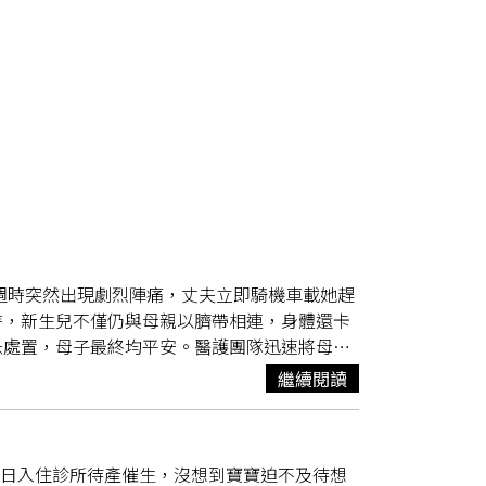
2週時突然出現劇烈陣痛，丈夫立即騎機車載她趕
時，新生兒不僅仍與母親以臍帶相連，身體還卡
急處置，母子最終均平安。醫護團隊迅速將母子
unumoi.net.vn）綜合越南媒體報導，
繼續閱讀
品，也顧不得穿鞋，就急忙騎著機車直奔醫院，
其來的狀況讓夫妻措手不及，只能一路趕往醫院
尚未剪斷，新生兒仍與母親相連，整個身體還卡
9日入住診所待產催生，沒想到寶寶迫不及待想
移動時擠壓到嬰兒；另一方面由丈夫小心將妻子