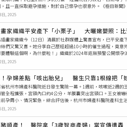
劃，且一直採取避孕措施，對於自己懷孕也很意外。《極目新聞
監測器，並叮囑只要感到不適就按下紀錄按鈕。隨後，醫師先開
心醫院婦產科病房觀察中，身體狀況良好，嬰兒則由醫院護理師照
有大礙，只是發現輕微
宮縮
。整個檢查持續約1小時，最後醫生還
8日, 2025
後感到有些腹痛，便獨自騎電瓶車到沙窩鄉衛生院就診，在進行
，醫院只收現金，不過院內相當便利，1樓設有ATM，地下1樓
水。面對緊急情況，沙窩鄉衛生院協調婦產科、檢驗科、全科醫
人搭車回家時已是凌晨12點半左右。張啟樂在文中提到，這次經
插畫家織織平安產下「小栗子」 大曬嫩嬰照：比
備工作。與此同時，衛生院緊急呼叫救護車，為後續救治爭取時間
，仍有至少4、5位護理師與醫師能即時處理太太的突發狀況，讓
路插畫家織織今（12日）清晨於社群媒體上驚喜宣布，已平安產
安，隨後衛生院迅速安排患者轉診至鄂州市中心醫院，接受進一
政府提供的孕婦乘車補助，讓這趟往返醫院的計程車費用都能抵
粉絲們又驚又喜。她分享自己歷經超過10小時的催生過程，竟意
本不敢相信。」李女說，她已有1個6歲兒子，近年並無懷孕計劃
想要體驗這個啊，為什麼啦！」織織於2024年底無預警公開懷
常快，從抵達衛生院到孩子出生，前後僅1小時左右。李女表示，
整個孕期她不時透過社群平台分享心情點滴，獲得大量關注。織織
且不像初次懷孕時有孕吐等反應，或許這是孩子生命力旺盛的體
2日, 2025
師突然宣布可以催生，讓她措手不及，「等等就給你強制退房！
也沒有專門照顧她，且媳婦平時身體相當不錯，很少感冒，至於
都還來不及。在催生過程中，織織不僅需忍受塞藥與劇烈
宮縮
帶
電話後，才匆忙趕回鄂州照顧兒媳。沙窩鄉衛生院負責人表示，
紅！孕婦差點「咳出胎兒」 醫生只靠1根線把「
，最後只能躺平忍耐。經歷十多小時的煎熬後，終於在12日清晨
係，在這次緊急救治過程中，暢通的轉診渠道和高效的協作機制
蘇省杭州市婦產科醫院近日發生驚險一幕。1週前，咳嗽近2週的
子被包裹在粉紅毛巾裡，模樣相當可愛。織織也透露，先前超音波
夠迅速轉診至上級醫院，無縫銜接後續治療，最大程度保障了患
頸管全程擴張，宮頸內口約4公分，羊膜囊突出宮頸口。王女被嚇
克，體型比預期還小。不過母子均安，也讓粉絲們紛紛獻上祝福。
目前孕周小、情況緊急，綜合評估後，杭州市婦產科醫院產科主
今將近兩年。如今她迎來人生新篇章，也讓許多粉絲感動留言：
完成，術後羅騰飛施以保胎用藥的同時，積極對症止咳治療，王
6日, 2025
類似的情況並不少見，其中20％至25％妊娠中期流產，都是由
下，宮頸在妊娠期間能夠保持關閉狀態，以維持胎兒在子宮內的
佩豬順產！ 醫院拿「3歲智商產婦」當宣傳遭轟