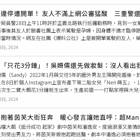
娩出，能夠間隔24小時以上才生出第二個寶寶的狀況相當罕見，
理，情況一天天好轉，奶量從最開始的0.5ml慢慢增加到了52ml
在性子宮腔感染，且生完第一個寶寶後子宮頸會打開，這些都是
到醫院複診，並準備接大寶回家，一家人終於迎來團聚的日子。
女違停遭開單！ 友人不滿上網公審猛酸 三重警
後續滯留在子宮腔的胎盤跟臍帶也要非常注意感染跟凝血病變的問
分局員警28日上午11時許於正義北路執行巡邏勤務時，見到一
內已知最久、出生週數最大由於沒有醫療上的常規可循，醫學文獻
而事後其友人於臉書社團上表示駕駛是孕婦，因身體不適才臨停
數只有82例，成功機率大約不到萬分之一，平均延遲天數為數天到
原當時情況。網友在社團《爆料公社》上是被開單駕駛的友人，稱
俐瑾主任表示，台灣至今成功的個案數寥寥無幾，此次成功將二
有告知員警，狠酸「說個笑話（人民保母）」，直指員警對於駕
高齡、抽菸喝酒及檳榔 早產高危險群須密集產檢 根據國健署統
8日, 2024
駛違規後，上前依規定製單舉發，製單過程中駕駛並無向在場員
的10.8%，原因可能是目前試管嬰兒雙胞胎的比例隨之增加、
協助，取締過程平和，員警舉發完畢後讓該車駕駛自行離去，與
群。因此，高齡的雙胞胎孕婦平時應注意子宮收縮的情形，並建議在
寶「只花3分鐘」！吳姍儒還先做妝髮：沒人看出
交通規則，避免影響他人安全；若有身體不適等需要警方協助之
密集回診產檢，以減少因早產造成寶寶的生命危險或長期性併發
儒（Sandy）2022年1月與交往5年的圈外男友王陽開完婚後，於2
，盡全力給予協助。
盡速到有早產兒急救能力的醫療院所就醫，盡早治療。
在8日於個人Instagram上宣布產下第二胎女兒「Neri 蒔五
這次生二寶大概花3分鐘就生出來，生產前還一一打點家裡與大兒
tagram上發文透露，有過一次生產經歷後，她本來希望生二寶
3日, 2024
幕秀是可以比照辦理的。生產的體感過於獨特、隱私、個人，讓
第二胎整體過程實在非常不同，「完全自然、完全零介入、完全順
抱著茵芙大街狂奔 暖心發言讓她直呼：超Man
樣有自己的時間，這女孩真的完全有她自己的時間。」吳姍儒回
點檔大戲《追分成功 起家》劇中茵芙和潘逸安，度過浪漫又激情
酸楚，各種臨時聯繫協商，確保兒子初一有人照顧，「邊陣痛邊
立刻使出男友力，將茵芙新娘抱起跑送醫。劇本中潘逸必須抱著
備好，盤點了一下冰箱的食材，確認植栽們的方位光線與水，簡