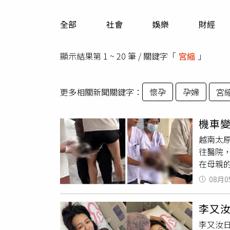
人物
汽車
全部
社會
娛樂
財經
專欄
房產新勢力
顯示結果第 1 ~ 20 筆 / 關鍵字「
宮縮
」
更多相關新聞關鍵字：
懷孕
孕婦
宮
機車
越南太
往醫院
在母親
送入產房
08月0
事發當
希望能
李又汝
求助。
李又汝
在褲管