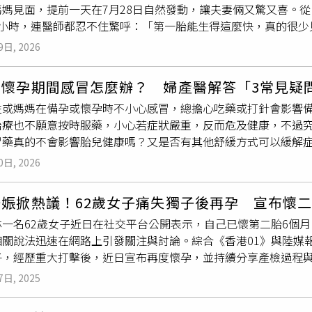
媽媽見面，提前一天在7月28日自然發動，讓夫妻倆又驚又喜。
車，再由護理人員雙手穩穩托住剛出生的男嬰，全程配合母親移
半小時，連醫師都忍不住驚呼：「第一胎能生得這麼快，真的很少
路曝光，只見赤腳的孕婦神情痛苦、體力明顯透支，丈夫一路抱
縮
等產兆，到診所時原本以為已經開了不少，沒想到檢查後竟然
連著臍帶的新生兒，一人推著擔架，其他人則協助開道，整個救
9日, 2026
減痛分娩。醫師當時提醒，太早打減痛可能讓產程變慢，但她笑
有網友形容：「如果沒有監視器拍下，真的很難相信會發生這種
痛後，開到兩指時仍舊痛到難以招架。她透露，當時只好請老公
成無菌處置及剪斷臍帶，同時替產婦進行產後檢查與後續照護。
、懷孕期間感冒怎麼辦？ 婦產醫解答「3常見疑
睡著了。再次醒來時，宮口竟然已經直接開到四指，產程瞬間像
，此次為第4胎，因懷孕僅約32週便生產，屬於早產。男嬰出生
性或媽媽在備孕或懷孕時不小心感冒，總擔心吃藥或打針會影響
.5小時，讓醫護人員都直呼不可思議。回想第一次見到女兒的瞬
及接種B型肝炎疫苗後，目前母子健康狀況良好，已順利度過這場
治療也不願意按時服藥，小心若症狀嚴重，反而危及健康，不過
出生的嬰兒很醜嗎？我們家藍莓怎麼會這麼可愛？還是是因為賀
是指孕婦尚未抵達醫療院所便完成分娩，最常發生於前往醫院途
冒藥真的不會影響胎兒健康嗎？又是否有其他舒緩方式可以緩解
間最擔心的就是自然產會痛很久，甚至一度考慮剖腹產。不過寶寶
況。若缺乏專業醫療協助，不僅產婦可能面臨產後大出血、胎盤
思，陪你一起迎接寶寶到來！備孕和懷孕期間感冒，怎麼辦？王
僅胎位早早轉正，也已經面朝下，完全符合自然產條件，因此在
染、失溫、呼吸道阻塞或臍帶處理不當而危及生命。醫師提醒，懷
0日, 2026
都可第一時間主動告知醫師，除了給予用藥建議，也能提供日常
，但她開心表示，整個生產過程比想像中順利許多，產後恢復速
意規律
宮縮
、破水、見紅等產兆，一旦出現相關症狀，就應立即
備孕、備孕期間感冒，注意3件事！1.建議掛婦產科，就醫時主
下床、自己走去上廁所。」如今母女均安，也正式展開一家三口
達醫療院所便生產，應第一時間聯絡救護人員，保持產婦平躺、
娠掀熱議！62歲女子痛失獨子後再孕 宣布懷二
議可以直接尋求婦產科醫師的協助，原因在於婦產科醫師較熟悉
成長。
送往最近的醫院接受完整治療，以降低併發症發生的風險。
林一名62歲女子近日在社交平台公開表示，自己已懷第二胎6個
感冒是否有影響
宮縮
或胎動異常。2.避免亂服藥或購買成藥吃：
相關說法迅速在網路上引發關注與討論。綜合《香港01》與陸媒
非不能吃藥，而是要別亂用藥，若出現發燒的症狀，也不代表是
子，經歷重大打擊後，近日宣布再度懷孕，並持續分享產檢過程
藥可能會延長病程，建議透過醫師專業指導，進行安全用藥。3.
熱議。消息曝光後，網民看法分歧。部分留言質疑孩子未來的照
任何小感冒，若出現呼吸困難、持續高燒、胎動異常等情況時，
7日, 2025
負擔；另有聲音則認為，喪子之痛難以承受，重新懷孕或能成為
兒關懷網站】懷孕、備孕用藥5等級 守護母嬰健康這樣做王儷璇
出風險提醒。臨床上，懷孕年齡達或超過35歲即被列為高齡孕產
可自己受苦也不要胎兒受到影響，事實上，只要尋求專業的醫師