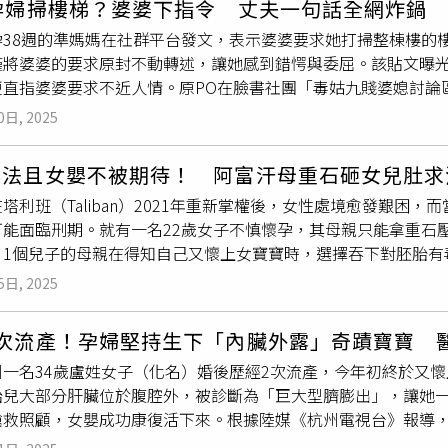
週孕婦掃樓梯？婆婆下指令 丈夫一句話全網炸鍋
出，高齡孕產婦在孕前、分娩期與產後，均面臨較多危險因素，
緩症狀的不適，也能守住胎兒健康，根據FDA(美國食品藥物管理
孕38週的準媽媽在社群平台發文，表示婆婆要求她打掃整棟樓的
況，對母嬰安全構成威脅。萬波進一步說明，高齡產婦在分娩過
婦的研究中，尚未證明在懷孕初期對胎兒有風險。B級：在針對動
僅將婆婆的要求原封不動轉述，讓她感到錯愕與委屈。該貼文曝
與出血量增加等問題，羊水栓塞的發生率也相對提高。產後亦可
對動物的實驗中，可能對胚胎產生風險，但尚無人體實驗，而該藥
更直指婆婆要求不近人情。原PO在臉書社團「毒姑九賤婆媳討論
此，對於超高齡生育，醫界普遍持審慎態度，並強調需進行完整
顯示，藥物對於孕婦、胎兒存在危害。X級：禁用，研究顯示對於
行動重心不穩，加上家中樓梯狹小又陡峭，若進行打掃，極有可
孕及懷孕時感冒，常見3個疑問一次解析！ Ｑ.若服用了感冒藥
0日, 2025
止做家事，但掃樓梯屬於高風險動作，在臨盆階段尤其不適合，
過於擔心，一般而言，多數常見感冒藥對於生理以及胎兒健康影
也提到，該項要求並非婆婆親口向她提出，而是由丈夫「轉達」
師作爲參考及評估。Ｑ.除了透過飲食、補充保健品，還能如何增
非法且女嬰不被期待！ 阿富汗母重石砸女兒肚求
代為處理，形同默認此事為她應盡的責任。原PO無奈表示，對於
重症風險的關鍵，包括每年定期接種流感疫苗、準媽媽在懷孕28
塔利班（Taliban）2021年重新掌權後，女性處境愈發艱困
望。貼文一出，立即湧入大量網友留言，多數回應皆力挺原PO，
追加劑的更新等，以降低重症風險。Ｑ.懷孕時感染流感，可能更
可能面臨刑期。就有一名22歲女子不慎懷孕，其母親只能拿重石
妳老公沒手嗎？不會自己去掃？」「38週還叫人掃樓梯，是不怕
研究也顯示，孕婦感染流感的重症風險是一般人的4至5倍，主要
、1個兒子的母親在得知自己又懷上女寶寶時，選擇吞下對胚胎有
全問題。」部分網友指出，樓梯清潔涉及上下移動、彎腰與重心不
般人顯著增加，因此平時應做好防護工作（包括接種疫苗），若
，阿富汗女性被禁止讀中學、大學，也不能從事大部分工作，導致
免發生不可挽回的後果。亦有留言表示：「拒絕不等於不孝，是
提到，懷孕會引發顯著的心肺與免疫系統變化，包括心率增加、
5日, 2025
Bahara）表示，她已經生了4個女兒，日前她又懷上孩子，失
以後只會更糟。」另有不少網友分享自身經驗，提及曾在孕期被
重流感後果的易感性，例如：住院、入住加護病房 (ICU)、呼
此她決定到首都喀布爾（Kabul）某醫院請醫生幫忙她墮胎，「
受傷，直言孕期後段應以安全為首要，家務責任本應由家中其他
1.持續補充營養素：無論備孕或懷孕期間最重要就是維持良好的
2次流產！孕婦堅持生下「內臟外露」奇蹟寶寶 
少還能上學、工作。」芭哈拉說，一名醫師以「如果有人發現，
體狀況允許，從事簡單家務未必不妥，但仍多數共識認為，「掃
生素D等營養素，維持免疫力。2.呼吸道以及喉嚨照護：像善用
州一名34歲盧姓女子（化名）婚後歷經2次流產，今年初終於又懷
花費約2美元買了一種由錦葵類植物製成、能引發
宮縮
的草藥茶，
該篇貼文持續發酵，也引發網友對夫妻責任、婆媳權力結構與孕
枕頭，減少鼻涕倒流引發的夜間咳嗽；另外也可使用溫鹽水漱口
胎兒大部分肝臟位於腹腔外，被診斷為「巨大型臍膨出」，讓她
，雖然醫護人員一看就知道不是真的，卻沒有檢舉她，醫生團隊
「掃不掃」，而在於家中是否有人願意承擔責任，以及是否將孕
感的機率。3.多補充水分：建議每天飲用2000c.c.以上的溫
搶救照顧，女嬰成功康復活下來。根據陸媒《杭州電視台》報導，
尼亞州立理工大學波莫納分校（California State Polytechnic
尋求專業的醫師或營養師。4.維持充足睡眠：睡眠對於抵抗病毒
歷經2次流產，今年好不容易又懷孕，怎料，產檢發現胎兒臟器在
dalupe Maldonado Andrade）指出，這類植物可能「