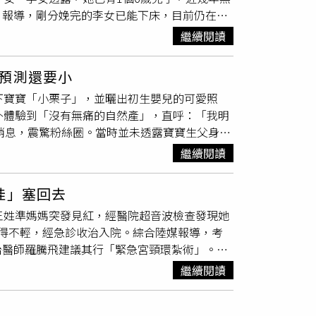
》報導，剛分娩完的李女已能下床，目前仍在鄂
立一次安胎藥，並進行陰道與腹部超音波檢查。
顧。李女回憶，她的月經向來不規律，16日吃
開了安胎藥讓妻子帶回家繼續服用。在產房櫃
繼續閱讀
超音波檢查時，突然腹痛加劇，出現有規律的
宮
還有24小時超商與銀行提款機。處理完所有流
學科等多個科室，組成緊急救治團隊，全力做好
驗讓他深刻感受到台大醫院的效率與專業，即使
預測還要小
。當天下午3時22分，患者順利誕下1名男嬰，
他對太太未來在這裡生產更感安心。他也特別感
下寶寶「小栗子」，並曬出初生嬰兒的可愛照
步診治。「醫生說我懷孕了，我整個人都是懵
用，實際減輕了不少負擔。
外體驗到「沒有無痛的自然產」，直呼：「我明
，且一直採取避孕措施。更意外的是，這次分娩
孕消息，震驚粉絲圈。當時並未透露寶寶生父身
由於完全不知情，懷孕期間她還照常騎電瓶車
距離預產期已過6天，11日她獨自前往產檢
現。李女的婆婆提到，因為不知道兒媳懷孕，所
繼續閱讀
」她半開玩笑地形容整個過程來得太突然，連心
兒子則在外地打工，自己當天也在外地工作，接
來的陣痛，還巧遇地震，原本打算在等待期間畫
衛生院與鄂州市中心醫院長期保持著密切醫聯體
娃」塞回去
平安生產。她也在IG上曬出寶寶的嫩嬰照，畫面
，讓患者在基層衛生院得到及時有效的緊急處理
王姓準媽媽突發見紅，經醫院超音波檢查發現她
預估寶寶體重為2700克，實際出生時卻只有
者的生命健康安全。
得不輕，經急診收治入院。綜合陸媒報導，考
織織與插畫家賴賴曾有近17年的感情長跑，兩人
治醫師羅騰飛建議其行「緊急宮頸環紮術」。手
「媽媽辛苦了！」、「歡迎小栗子來到世界！」
女的病情基本穩定，繼續妊娠中。羅騰飛說明，
繼續閱讀
於宮頸機能不全導致的。什麽是宮頸機能不全？正
正常發育。當宮頸機能不全時，宮頸的結構和功