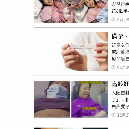
與爸爸
抱離機
花8個
後在網
規律
宮
抱著仍
07月2
早施打
息，也
施打減
暖、完
備孕
竟然就
院安胎
許多女
花了8
兒檢查
或即使
都說剛
生產，
對？感
懷孕期
這類情
破解迷
克，不
能因感
01月3
必要時
舊難忘
密切留
安心。
以慢慢
不及抵
高齡妊
狀，建
快樂地
將母嬰
大陸吉
以確保
了」，
免，並
痛失獨
為退燒
發輿論
別輕忽
12月2
的巨大
署孕產
對此提
洶，寧