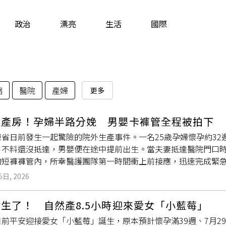
寵物
政治
漂亮
生活
國際
運勢
運動
梅酒
縮
醫院
產婦
更多
變產房！孕婦半路分娩 男嬰卡褲管全程被拍下
原省日前發生一起驚險的院外生產事件。一名25歲孕婦懷孕約3
，不料還沒抵達，男嬰便在途中提前出生。當夫妻抵達醫院門口
的短褲褲管內，所幸醫護團隊第一時間衝上前接應，迅速完成緊
，完成剪臍帶、保暖及後續醫療處置，順利化解危機。（圖／翻攝自ph
5日, 2026
天上午，孕婦產程突然快速進展，夫妻倆根本來不及準備待產用
在生產前趕到。然而，車程尚未結束，胎兒便已自然娩出，突如
生了！ 自然產8.5小時迎來愛女「小藍莓」
機車剛停在醫院門口，醫護人員便發現嬰兒已經出生，由於臍帶
日前平安迎接愛女「小藍莓」誕生，原本預計懷孕滿39週、7月2
內。醫療團隊立即展開分工，一方面請孕婦暫時保持站立，避免