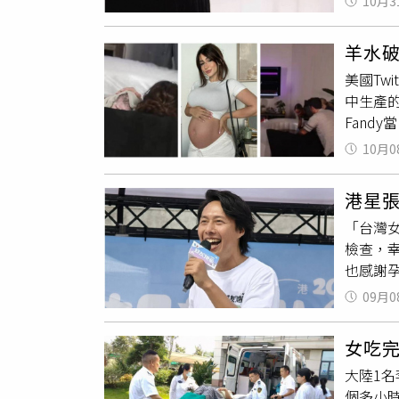
10月3
小時睡
子，所
另一名女
漿等蛋
附屬新
胎，結
設醫院-衛教
羊水破
形，腹
門，他覺
美國Tw
學科醫
便直接
中生產
腹產，
汙名，
Fand
與正壓
來頻繁
並附上T
突出，
全球孕
10月0
「我等
臍膨出
讓情況
最令人意
分為「
士或護理師
港星
願妳在這
胎兒異
之1的女
「台灣
最終於當
檢查，
播片段
也感謝
「這是
享，自
『謝謝你
09月0
走到一
內容（
分，2
Twit
女吃
於是又
／翻攝自X
大陸1
壞的狀
個多小
Face