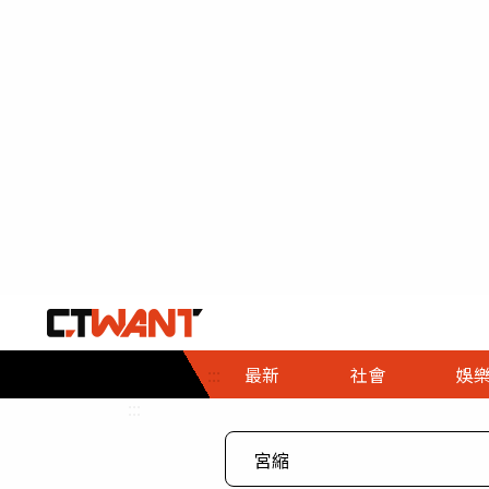
社會首頁
娛樂首頁
財經首頁
政
:::
最新
社會
娛
時事
即時
熱線
:::
直擊
大條
人物
調查
專題
３Ｃ