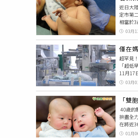
能出現
近日大
宮頸機
定市第
少或膠
相當於
宮頸手
式安撫
宮頸逐
03月1
貼金」
重孕期
該事件
此外，
僅在媽
為此事
紮術是
超罕見
代，「
兒能夠
「超低
更不用
宮頸機
11月1
反了法
痛性宮
會隔這
背婦女
宮頸環
03月0
小，順
力，這
提前出生
升直言
「雙胞
樞、神
共同犯
40歲的
一個寶
拚盡全
低早產兒
在將近
天，接
部產科
體重從1
01月0