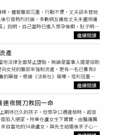
容易出現胎膜早破、早產、胎兒生長受限或巨大
局 )針對懷孕用藥分為五個等級如下：A級：在
樓梯，儘管腹部沉重、行動不便，丈夫卻未替她
程中，子宮收縮力較差，較易出現產程延長、
宮
物的實驗研究中，並未證明對胎兒有風險。C
光後引發熱烈討論，多數網友痛批丈夫未盡保護
能出現大量出血，嚴重時將危及產婦與新生兒生
物的潛在益處可能大於風險。D級：針對孕婦
區」說明，自己當時已進入懷孕後期，肚子明顯
評估與嚴密醫療監護。
胎兒、孕婦皆存在風險，而且危害大於風險。
能發生跌倒意外。她表示，並不認為懷孕就必須
才發現懷孕怎麼辦？王儷璇解釋，其實女性和媽媽
繼續閱讀
卻仍被要求負責整棟樓的清潔，讓她內心相當不
響不大，不過建議再回診時可保留藥單提供給婦
，但過程中並未替她考量身體狀況，也未主動表
加保護力？預防勝於治療，完整接種疫苗是降低
流產
丈夫未能站在保護妻子與胎兒的立場發聲，感到
至36週時建議接種百日咳疫苗，另外也可維持新
，而當地法律全面禁止墮胎，無論是當事人還是協助
認為丈夫與婆婆的做法欠缺基本體諒。有人怒
嚴重嗎？是的，孕婦是流感的高危險族群之一，
壓向女兒的腹部來強制流產，更有一名已養育8
出事嗎？」也有網友直言：「這不是家務問題，
因懷孕期間生理機能、免疫系統等改變，會讓風
毒的藥錠。根據《法新社》報導，塔利班重掌
穩，對孕婦而言風險極高，建議原PO應直接拒
出現發燒、呼吸困難等症狀時，應立即就醫。王
女性在家庭中的價值大幅降低。一名35歲婦女
對自己與孩子負責。」「如果連這點都不替妳
繼續閱讀
肺容積減少以及免疫反應的改變，這些變化提高
業的丈夫命令她「想辦法」，擔心又有第5個女
要求搬重物、清洗高處、長時間站立，結果導致
吸衰竭及死亡。 備孕和懷孕期間感冒必5大的居家
我們連現在的幾個女孩都快養不活了，要是男
成員共同分擔。也有少數人持不同看法，認為若
生理環境以及胎兒生長環境，因此應持續補充葉
醫連夜開刀救回一命
我們全都會坐牢」為由拒絕她，於是她聽從鄰居
樓梯」並非輕度勞動，更不適合臨盆在即的孕婦
生理食鹽水洗鼻，減輕鼻塞等不適症狀，睡覺時也
上期待已久的孩子，但懷孕12週產檢時，超音
沒想到她喝下後大量出血，送醫時謊稱是因摔
期勞動界線的討論。有留言直指，真正的問題並
，降低喉嚨發炎反應，並保持室內一定濕度，減
一度陷入絕望。所幸在盧女生下寶寶，由醫護團
也替她清除了胎兒殘骸，但她身體至今仍虛弱。
婦的安全放在第一位。
水，並以少量多次補充，但若本身心臟、腎臟有問
來自當地的34歲盧女，與先生結婚後求子心
 University, Pomona）民族植物學家馬安德拉德
、維持免疫力也有幫助，建議每日可保持 7至9
腹腔外，她原以為必須放棄、又失去一個孩
非常危險」，用法錯誤可能導致器官嚴重損傷及大量出血。