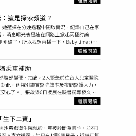
繼續閱讀
作為日常飲食原則，包括鮭魚、鱈魚、牛奶、豆
助於杭州市兒童醫院院長、上海交通大學醫學院
月後發現胚胎是女性，當時她懇求一家診所幫忙墮
維持體能補充。資料來源：臺灣大學醫學院附
胚胎6至10週腹壁發育不全所致的先天性畸
「我知道如果我丈夫知道了，他會把我趕出家
驚：這是探索頻道？
他重大缺陷，可透過手術治療。醫院隨即組成多
母親聯繫診所協助墮胎，由於對方開價太高，母親
的直播，她選擇在分娩過程中開啟實況，紀錄自己在家
盧女懷孕期間狀況穩定，預定在孕37週進行剖
高度禁忌，不僅可能被逮捕，也可能遭社會嚴重
看，消息曝光後迅速在網路上掀起兩極討論。
程中，嬰兒出生後哭聲微弱、膚色發紺，經吸痰
受影響女性「不多」，但醫界人士透露，政府近
剛破了，所以我想直播一下，Baby time :)」
查發現，嬰兒部分肝臟自約5至6公分的腹壁缺口
讓「祕密墮胎」愈加普遍。報導指出，阿富汗是
天室觀眾互動，過程中甚至不忘開玩笑喊道：
州市婦女兒童醫療集團首例在產房同場完成的
禁止年輕女性在醫學院接受助產士或護理訓練，恐
繼續閱讀
陪伴，協助呼吸與情緒安撫，氣氛溫馨又緊湊。
成功康復。王俊表示，臍膨出的治療依缺口大小
自去年以來，年輕女性被禁止在醫學院接受助產
天室，親自留言：「Fandy，祝妳好運並恭喜妳！
市婦女兒童醫療集團多學科團隊已為逾300名
roductive Rights）數據顯示，全球僅3分
婦乘車補助
刷屏，觀眾紛紛留言表示震驚與祝賀。Fandy
庭重燃希望。
致全球約3萬9000人死亡。
然腹部變硬、抽痛，2人緊急前往台大兒童醫院
全程直播分娩並成功生產的女性實況主。隨後，直
。對此，他特別讚賞醫院效率及夜間醫護人力，
德討論。有網友質疑「什麼都要開直播嗎？」
安心了。」張啟樂6日凌晨在臉書粉專發文分
眾用幽默方式留言：「小孩出生第一句話應該是
步的習慣。然而，近來幾次散步時，妻子常常
類？」此事件不僅再次模糊了實況平台「現實生活
繼續閱讀
解，但5日晚上的情況卻不同。當晚大約9點45
外界反應褒貶不一，但這場分娩實況無疑已成為
先在路邊找地方坐下休息，但情況沒有改善，
lancy罕見現身聊天室留言祝賀，掀起現場高潮。（圖
「生下二寶」
起來又再次出現緊繃與硬化的情形。這種時好時
區沙窩鄉衛生院就診，竟被診斷為懷孕，並在1
計程車直奔台大兒童醫院。（圖／翻攝自
平安。李女透露，她已有1個6歲兒子，近幾年無
到11點妻子就已進入產房檢查。護理師立即為她接