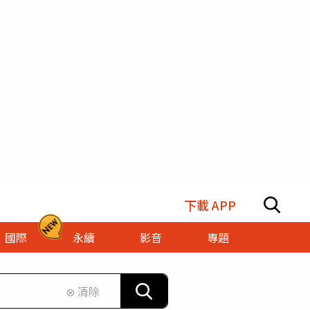
下載 APP
國際
永續
影音
專題
⊗ 清除