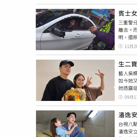
一起分
的精心護
常有潛
著二寶
賓士
幾天，
三重警
天 國
離去。
功個案
明，還
天。陳
一時間
的紀錄。
11月2
示見駕
112年
要任何
產高危險
生二
人遵守
測量，
藝人吳姍
之精神
水，應
如今她又
她透露
在Ins
09月1
命的開
示， 
潘逸安
植物一
台視八
奇特的
潘逸安
產包預