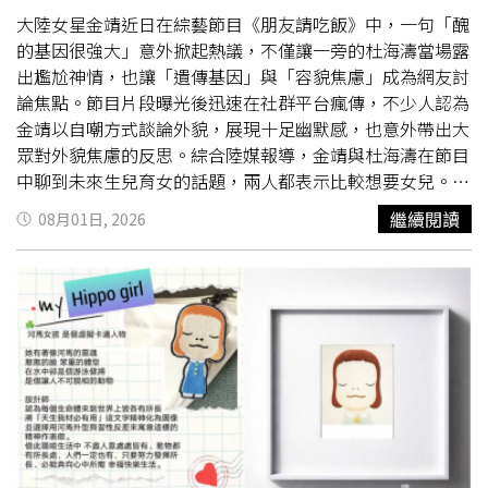
時候都會感受到這樣的情緒。這次我沒有像以前那樣修飾自
大陸女星金靖近日在綜藝節目《朋友請吃飯》中，一句「醜
「到底憑什麼？」她表示，自己從未要求任何人依照自己的
己的情緒；過去我總是會反覆修改，想把歌詞調整得更溫和
的基因很強大」意外掀起熱議，不僅讓一旁的杜海濤當場露
審美
打扮，也沒有干涉別人的生活，因此無法接受有人反過
一些，但這次，我沒有這麼做。」
出尷尬神情，也讓「遺傳基因」與「容貌焦慮」成為網友討
來要求她卸妝或改變習慣。如果未來仍持續遭到惡意攻擊或
論焦點。節目片段曝光後迅速在社群平台瘋傳，不少人認為
散布不實言論，不排除依法提出毀謗告訴。事件曝光後，也
金靖以自嘲方式談論外貌，展現十足幽默感，也意外帶出大
有更多網友湧入她的社群平台留言鼓勵，希望她不要因外界
眾對外貌焦慮的反思。綜合陸媒報導，金靖與杜海濤在節目
批評而失去自信。有網友表示，「不要太在意那些酸民」
中聊到未來生兒育女的話題，兩人都表示比較想要女兒。杜
「繼續做自己就好」「真正重要的是工作能力，不是妝容濃
海濤坦言，自己擔心孩子會遺傳到「眼睛小、又胖」等外貌
淡」「只要沒有造成別人困擾，就不用迎合任何人的眼
繼續閱讀
08月01日, 2026
特徵。對此，金靖先笑回「女兒肯定像你」，隨後脫口說出
光」，也有人認為，有些批評其實只是出於嫉妒，希望她不
一句「有一句話很傷人的嘛，醜的基因很強大」，讓杜海濤
要因此影響心情。隨著事件持續延燒，多家泰國媒體也相繼
瞬間苦笑、不停擦汗，現場笑聲不斷。為了說明自己的看
報導，使原本只是一篇地方政府的例行會議貼文，意外演變
法，金靖還分享家族經驗，表示自己與母親、小姨幾乎像是
成全國關注的熱門話題。面對網友批評妝容過於濃烈，女公
「共用一張臉」，雖然父親及小姨父長相都相當帥氣，但下
務員親自發文反擊，強調化妝是個人自由。（圖／翻攝自臉
一代仍明顯遺傳母系家族的五官，忍不住笑稱家族基因「真
書，คมชัดลึกs）
的很強大」。她強調，這只是節目中的玩笑與自嘲，並非科
學論述。片段播出後，網友紛紛分享自身經驗，也有人舉出
不少演藝圈例子，討論孩子往往更像父親或母親的現象。不
過，也有生物及醫學相關背景的網友指出，外貌並不存在所