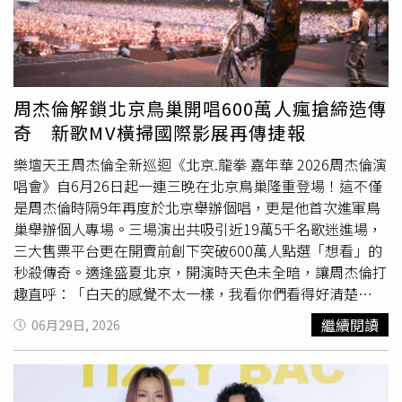
良美智」、「用AI偷別人創意還能扯什麼創作故事，笑死
人，沒收益剛好而已」、「抄襲當然沒人要用啊」對此，原
PO親自回應稱，「碰巧
審美
上有些雷同罷了，創作故事完
全不相同」，並附上奈良美智Instagram作品截圖，認為自
己的「河馬女孩」與對方作品差異明顯，同時強調，「刻意
周杰倫解鎖北京鳥巢開唱600萬人瘋搶締造傳
拿雷同相似處攻擊，AI生圖是趨勢！」不過，這番回應反而
奇 新歌MV橫掃國際影展再傳捷報
再度引爆討論。不少網友持續將「河馬女孩」與奈良美智歷
年作品逐一比對，質疑兩者相似度過高。也有人聯想到近期
樂壇天王周杰倫全新巡迴《北京.龍拳 嘉年華 2026周杰倫演
hahababy遭質疑「致敬」日本品牌「SOU・SOU」的事
唱會》自6月26日起一連三晚在北京鳥巢隆重登場！這不僅
件，發文表示：「繼Haha baby致敬日本Sou Sou之後，又
是周杰倫時隔9年再度於北京舉辦個唱，更是他首次進軍鳥
看到一個Hippo Girl致敬誰？」甚至有人不解，為何如此高
巢舉辦個人專場。三場演出共吸引近19萬5千名歌迷進場，
度相似的AI作品仍能成功上架LINE貼圖平台。但也有網友用
三大售票平台更在開賣前創下突破600萬人點選「想看」的
「河馬女孩娃娃」搜尋後發現，「這是釣魚文，別回了，
秒殺傳奇。適逢盛夏北京，開演時天色未全暗，讓周杰倫打
line沒有這款貼圖」、「假帳號貼1個抄襲奈良美智的貼圖
趣直呼：「白天的感覺不太一樣，我看你們看得好清楚
在製造假話題，槽點多到不知道從哪開始吐好。」然而，面
啊！」首場結束後他更感性發文盛讚在標誌性的奧運體育場
繼續閱讀
06月29日, 2026
對外界質疑，該名原PO昨（22日）晚間又再度發文澄清，
度過了特別的夜晚。演唱會特別以「龍拳北京」為名，當經
表示「河馬女孩」其實是自己與創作團隊早在2007年就已
典歌曲〈龍拳〉磅礡鼓點響起，氣勢如虹震撼全場。（圖／
完成繪製、定稿的原創角色，並強調目前仍保留當年的
杰威爾音樂提供）演唱會特別以「龍拳北京」為名，當經典
Pantone色票與設計圖，可作為創作時間的證明。女創作者
歌曲〈龍拳〉磅礡鼓點響起，氣勢如虹震撼全場。除了氣勢