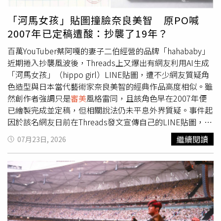
謂「美」或「醜」的基因，人的五官是由多種基因共同作用
形成，而部分外觀特徵可能因顯性遺傳而較容易表現，因此
「河馬女孩」貼圖撞臉奈良美智 原PO喊
不能簡單以一句「醜的基因很強大」概括。除了節目效果
2007年已定稿遭酸：抄襲了19年？
外，更多觀眾認為金靖真正打動人的是她面對外貌議題的態
度。她不避諱拿自己開玩笑，反而以幽默化解對容貌的焦
百萬YouTuber蔡阿嘎的妻子二伯經營的品牌「hahababy」
慮，展現自然、自信的「鬆弛感」。過去受訪時，她也曾表
近期捲入抄襲風波後，Threads上又爆出有網友利用AI生成
示，不希望自己被單一
審美
標準定義，認為一個人的魅力來
「河馬女孩」（hippo girl）LINE貼圖，遭不少網友質疑角
自個性、幽默與自信，而非外表是否符合大眾期待。不少網
色造型與日本當代藝術家奈良美智的經典作品高度相似。雖
友留言表示，相較於一味追求精緻外貌，金靖勇於接納自
然創作者強調只是
審美
風格雷同，且該角色早在2007年便
己、坦然面對外界評論的態度，更令人印象深刻，也讓這段
已繪製完成並定稿，但相關說法仍未平息外界質疑。事件起
看似搞笑的對話，在娛樂效果之外，多了一層關於自我認同
因於該名網友日前在Threads發文宣傳自己的LINE貼圖，她
與容貌焦慮的討論。
表示，這組以「Hippo Girl」刺繡貼布為靈感衍生出來的3D
繼續閱讀
07月23日, 2026
毛絨質感貼圖「hippo girl doll」，中文名叫「河馬女孩娃
娃」，雖然是運用AI生圖，但也完美的保留了原本橘髮藍裙
的標誌性形象，還加上了超豐富的情緒細節。不過，她也感
嘆，截至2026年6月為止，貼圖收益少的可憐，感嘆「是要
叫我放棄嗎？」然而貼文曝光後，卻引發許多網友質疑角色
整體形象與奈良美智筆下的「大頭女孩」 極其相似，直言
「抄襲當然沒人要用啊」、「原來是抄襲美智，還以為是奈