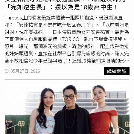
經過吳君的巧思，從配土、拉坯、捏塑到燒造，完成了桌上
強強聯手，貴人引路大賺對於身處關鍵轉型期的屬龍者而
「宛如逆生長」：還以為是18歲高中生！
型「烹蒸法瀹茶爐盞」，包括初階版與進階版，只是酒精燈
言，木星的擴張能量正為你帶來一年中最不可多得的「層峰
取代了原本的燒炭，且做工更為細緻，更具文人雅士的風味
級推力」。本周你在職場上的名聲與格調正默默流傳，吸引
Threads上的網友最近集體被一組照片嚇瘋，紛紛崩潰直
了。「春秋茶藝」專業泡茶師以烹蒸爐盞司茶分享。（圖／
著重量級貴人的目光。故事感發生在一次老友的引薦、或是
呼：「安達祐實是不是有吃什麼回春丹？」、「以前看她是
吳德亮攝影）因此吳君說他的爐盞是「發現」而非「發
某個看似尋常的商務茶敘中，一位在業界具備實質影響力的
姐姐，現在變妹妹！」日本傳奇童顏女神安達祐實，最近為
明」，強調「一場時間與器物的對話」：以手作的蒸壺與陶
大人物，會主動向你遞出合作的橄欖枝。這是一場完全不需
了宣傳個人自創服飾品牌「TORICO」親自下場當模特兒。
爐，採「隔水蒸」還原明代文人講究「火候」、「氣和」、
要你費力討好的雙贏佈局，對方的資源配上你的專業，簡直
照片一曝光，那個澎潤的雙頰、清澈的眼神，配上帶點微捲
「不傷茶性」的理念與雅趣，讓茶葉在柔和蒸氣中舒展，層
是強強聯手。請收起過往的觀望與猶豫，大方接下這份幸運
的妹妹頭短髮，直接在社群平台引爆海嘯級的討論，讓人完
次更顯細緻。「春秋茶藝」專業泡茶師以烹蒸爐盞司茶分
合約，下半年的財富天花板將在此刻被徹底頂開，迎來合作
全不敢相信她今年已經44歲了！這幾張讓全網揉眼睛的形象
享。（圖／吳德亮攝影）我特別取來1960年代珍藏至今的
項目大賺的黃金高光期。〈生肖羊〉實力兌現，績效獎金入
照，最絕的地方在於她那種完全不費力的「鬆弛感抗老」。
繼續閱讀
05月27日, 2026
台灣珍蘭鐵觀音，以及2008年武夷岩茶大紅袍兩款老茶作
袋屬羊的朋友，這波金木相合的踏實能量，正精准地落在了
她身穿藍色撞色球衣、頭戴棒球帽，下半身卻大膽混搭了充
為試驗，經盞中燒水熱壺、置茶焙茶、注水至烹蒸出湯，不
你的「官祿與財帛宮位」。過去大半年，你或許常有一種在
滿少女感的荷葉邊吊帶褲，這種把小男孩的率性與小女孩的
僅茶湯在甌中更顯透亮，陳茶原本的陳味、倉味與雜氣也幾
職場上默默流汗、卻總是在為他人作嫁衣裳的委屈感。但請
甜美揉碎再重組的「無齡感穿搭」，正是2026年最頂級的
乎消失殆盡，老茶的丰姿熟韻也幾乎淋漓盡致釋出，兩者更
放心，財神爺已經看見了你的堅持。故事感發生在主管在跨
減齡公式。她用視覺直接打破了年齡的框架，證明了真正的
難得保留了原有的觀音韻與岩骨花香，入口後且霸氣十足，
部門會議上的公開讚賞，或是客戶傳來的那份指定要你負責
童顏不是刻意去裝嫩，而是美到讓人根本分不出來她到底幾
果然深得明代文士茶之精髓。「春秋茶藝」專業泡茶師以烹
的滿意續約。你那無可挑剔的細緻執行力，在此刻化作最強
歲。（圖／取自安達祐實IG）除了神級穿搭，安達祐實這次
蒸爐盞司茶分享。（圖／吳德亮攝影）爐盞正式問世後，果
大的談判籌碼，職場表現被徹底看見。本周非常適合你順理
在妝髮上的細節，更是所有女生都該筆記的「高段位偽素
然在台灣茶藝界引發熱烈回響，但多數茶人只知其一而不知
成章地談論加薪與福利，原本延遲的專案分紅與豐厚績效獎
顏」範本！她換掉了過去俐落的直短髮，改以帶有空氣感的
其二，或未能深入或多有誤解，且眾說紛紜莫衷一是。而最
金將在此刻穩穩入袋，讓你的正財運勢迎來最踏實的回流。
精靈系短髮亮相，完美模糊掉下巴線條；彩妝部分更實踐了