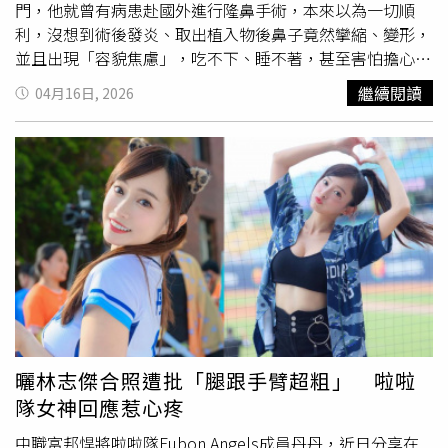
有人試圖將張凌赫與他匹敵時，大多數網友的反應並非否定
門，他就曾有病患赴國外進行隆鼻手術，本來以為一切順
後輩，而是想守護那段「帥到不科學」的純真年代~這場熱
利，沒想到術後發炎、取出植入物後鼻子竟然攣縮、變形，
議再次證明了，有些傳奇真的只能被仰望，在真男神面前，
並且出現「容貌焦慮」，吃不下、睡不著，甚至害怕擔心照
任何流量標籤都顯得有些蒼白無力。（圖／翻攝自小紅書）
鏡子，最後在尋求他的專業協助之下，除了避免狀況惡化
繼續閱讀
04月16日, 2026
外，也讓她重新找回自信。海外整形「一條龍式」包套 許
英哲：須留心手術風險「許多人覺得赴海外整形價格划算，
又可以『一條龍式』的包套搞定，事實上，魔鬼藏在細節
內。」許英哲指出，台灣醫療品質無論是細心、專業、美感
等專業領域上基本上已在世界的水準之上，首先，醫療是不
可能完全沒有重修率，無論是醫美又或者是一般手術，都有
它的風險存在，沒有醫師敢打包票會100%成功的，其次，
在麻醉安全方面，一項手術的安全涵括範圍很廣，最後，對
於愛美人士來說，竟然都砸大錢變美了，沒有人想要出現不
好的結果，因此，醫師的「
審美
觀」也很重要。許英哲表
示，在國內，病患可以從與醫師直接的對談與透過觀察診所
環境、醫護人員的互動等方式，從中確認診所的專業、安全
曬林志傑合照遭批「腿跟手臂超粗」 啦啦
性以及
審美
觀是否符合你的需求，而且衛福部針對醫美的麻
隊女神回應惹心疼
醉有立法，讓愛美人士有保障，簡單說是「有所選擇的」，
但是在國外進行醫美診療行為，多半是透過「仲介」或翻譯
中職富邦悍將啦啦隊Fubon Angels成員丹丹，近日分享在