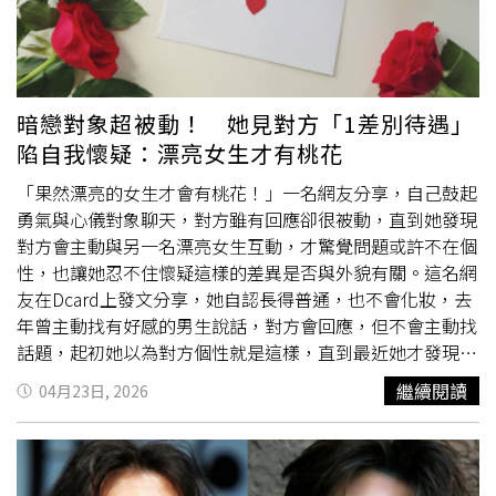
社交真正的變美，是從「情緒管理」開始。韓系女生近年盛
行「清醒美學」——徹底戒掉拖累自己的戀愛腦，拒絕那些
消耗能量的無效社交。當妳不再把情緒寄託在他人身上，而
是將所有的時間與預算投射回自己身上時，那種從容、自信
的眼神，才是最高級的保養品。專注於自我成長的女性，自
暗戀對象超被動！ 她見對方「1差別待遇」
然會散發出一種不可侵犯的高級氣場。（圖／取自 somin_jj
陷自我懷疑：漂亮女生才有桃花
IG）精準護膚不盲目：守住皮膚的「透明感」在美妝大國，
她們早已度過了大樣試錯的階段，現在追求的是「精準護
「果然漂亮的女生才會有桃花！」一名網友分享，自己鼓起
膚」。了解自己的膚質需求，不盲目追求高濃度或多步驟。
勇氣與心儀對象聊天，對方雖有回應卻很被動，直到她發現
白天，「全臉防曬」是鐵律，無論室內室外，防曬是抗老與
對方會主動與另一名漂亮女生互動，才驚覺問題或許不在個
維持膚色均勻的底線。晚上則專注於屏障修復與深度補水。
性，也讓她忍不住懷疑這樣的差異是否與外貌有關。這名網
這種不堆疊、不過度負擔的護膚邏輯，正是韓劇女主角那種
友在Dcard上發文分享，她自認長得普通，也不會化妝，去
「掐得出水」透明肌的由來。（圖／取自 somin_jj IG）
審
年曾主動找有好感的男生說話，對方會回應，但不會主動找
美
進化論：尋找最適合的樣子韓國女生非常擅長「進化
審
話題，起初她以為對方個性就是這樣，直到最近她才發現，
美
」。她們不盲目跟風流行，而是透過不斷嘗試與學習，精
對方其實會一直找一位很會打扮的漂亮女生說話，「我才知
繼續閱讀
04月23日, 2026
確找出最適合自己的服裝版型、髮型曲度與妝容色調。這是
道他不是被動的人，對於他喜歡的女生，是可以很主動
一個動態的過程，從日常穿搭中觀察比例，從照片中分析妝
的。」原PO無奈道，自己曾被許多長輩稱讚漂亮、清秀，
容優劣。當妳能精準辨識出自己是「清冷系」還是「甜美
也被其他單位的主管誇獎「真的好漂亮喔，不要總是戴口罩
系」，並針對性地強化個人特質，妳就能在人群中脫穎而
啦」，但她仍忍不住思考，她是不是沒有長在自己及年輕人