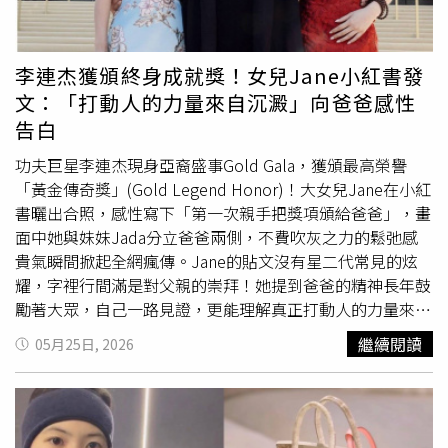
早投入研究的資深茶藝教師唐文菁，則特別翻遍古籍針對明
〈生肖豬〉慧眼獨具，精准佈局迎財屬豬的朋友，你的財氣
今年最紅的「純欲氛圍感」，把重點放在眼底到顴骨上方的
代文士瀹茶細節反覆演繹推敲，再以烹蒸爐盞瀹茶正名為
帶有一種隨緣生活的優雅，但在這周，金星的直接眷顧將讓
「膨脹色腮紅」，這種彷彿從肌底自然透出的紅暈，不僅把
「蒸工夫茶」，並以「茶－用蒸的很工夫」為題深入講解。
你的物質享福運勢攀上巔峰。故事感發生在某個陽光剛好的
雙頰的飽滿度直接補滿，更徹底抹去了熟齡肌最怕的疲憊
李連杰獲頒終身成就獎！女兒Jane小紅書發
陶藝名家吳晟誌以仇英畫中童子爐盞煎茶的畫面對照他燒造
午後，當你翻閱財經資訊、或是與朋友閒聊理財話題時，那
感。（圖／取自安達祐實IG）從當年的傳奇童星一路走來，
文：「打動人的力量來自沉澱」向爸爸感性
的烹蒸爐盞。（圖／吳德亮攝影）唐文菁表示蒸工夫先要學
些原本讓你感到枯燥的波動資料，在海王星的直覺點化下，
如今身兼演員與服飾品牌主理人，安達祐實在私服中展現的
告白
的是蒸的「分寸」：何時要蒸，何時要乾蒸，何時要濕蒸，
會突然在你腦海中理出一條無無比清晰的財富邏輯。如果手
審美
，其實就是她生活態度的延伸，看著她一會兒穿著休閒
以及蒸製的時間。全在於感官的不斷練習，不斷記憶，靜觀
頭上有長期關注、卻始終不敢出手的理財標的或基金，今日
棉T搞怪，一會兒又在私服中換上細肩帶洋裝展現優雅，那
功夫巨星李連杰現身亞裔盛事Gold Gala，獲頒最高榮譽
內在的清淨，用身體由內向外去承接茶、接納茶、感受茶。
就是你順應直覺、適度進場佈局的絕佳黃金窗口。你不需要
種不被年齡數字給框住的靈動眼神，才是她最頂級的保養
「黃金傳奇獎」(Gold Legend Honor)！大女兒Jane在小紅
接著要學會「控制」：控制得當，可以激發茶性約八～九
大張旗鼓地投機博弈，憑藉這份「慧眼獨具」的精准嗅覺，
品。只要懂得展現自己的優勢，44歲照樣能活出18歲高中
書曬出合照，感性寫下「第一次親手把獎項頒給爸爸」，畫
成，控制也是學習的一項，何時該放該收，都要由感受決
財富的水位將會在輕鬆愉悅的氛圍中悄悄滿溢。◎民俗說法
生那種讓人羨慕的頂級嫩感！（圖／取自安達祐實IG）
面中她與妹妹Jada分立爸爸兩側，不費吹灰之力的鬆弛感
定，一支茶一定有最適合品飲、帶給身體舒適的濃淡與滋
僅供參考，不代表本新聞網立場
貴氣瞬間掀起全網瘋傳。Jane的貼文沒有星二代常見的炫
味，唯有放下五官的享樂，真正靜心，觀自在，才可知曉茶
耀，字裡行間滿是對父親的崇拜！她提到爸爸的精神長年鼓
湯的語言吧？「春秋茶藝」專業泡茶師以烹蒸爐盞司茶分
勵著大眾，自己一路見證，更能理解真正打動人的力量來自
享。（圖／吳德亮攝影）「春秋茶藝」專業泡茶師以烹蒸爐
長期沉澱。這種不矯情的真誠敘事，精準擊中當下網路受眾
繼續閱讀
05月25日, 2026
盞司茶分享。（圖／吳德亮攝影）演講最後她更以「蒸工夫
最欣賞的內核穩定，也讓大家看到巨星家庭在名利場之外的
是入門法也是日常修煉法，內在清淨了，外觀也就自在了。
柔軟傳承。（圖／翻攝自Jane小紅書）這場盛會也曝光了
可以說是一種與身體交流的儀式。」作為結論，並帶領「春
姊妹倆的頂級
審美
，完美示範不靠濃妝、全憑原生感取勝的
秋茶藝」六位專業泡茶師司茶，以2025年木柵鐵觀音頭等
精緻高智感。大女兒Jane身穿淺調青瓷綠的刺繡抹胸禮