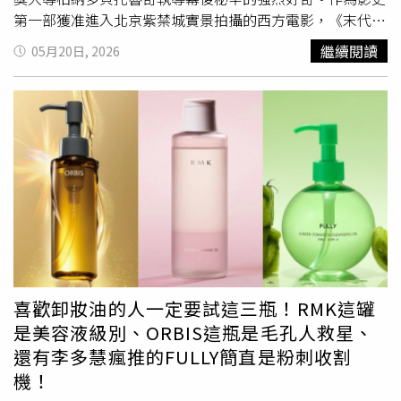
第一部獲准進入北京紫禁城實景拍攝的西方電影，《末代皇
帝》的製作規模堪稱空前絕後。片中氣勢萬千的登基大典耗
繼續閱讀
05月20日, 2026
時6個月籌備，動員超過2000名群眾演員並全部剃光頭髮，
所有臨演的假髮和辮子加起來竟重達1噸！為遵守文物保護
規定，太和殿內部完全無法架設任何打光與軌道設備，全靠
三屆奧斯卡最佳攝影得主維托里奧斯托拉羅從殿外打光，並
扛著手提攝影機入內拍攝。大導貝托魯奇當年看到如此浩大
的千人叩拜場面，甚至一度怯場，悄悄躲在車裡喝威士忌壯
膽，貝托魯奇表示：「但如果我們那天沒有去太和殿實拍，
影片就不會是現在這個樣子。」當時紫禁城為配合拍攝全面
關閉，沒有專門出入證便寸步難行，就連飾演莊士敦的彼得
奧圖忘帶證件都被攔在門外，甚至是當年到訪的英國女王伊
麗莎白二世，也因此無緣進入故宮參觀。飾演皇后婉容的陳
沖回憶道：「那是我第一次、也是最後一次在一個沒有遊客
喜歡卸妝油的人一定要試這三瓶！RMK這罐
的故宮裡，能聽到自己咚咚的腳步聲踏在石板上。」尊龍在
是美容液級別、ORBIS這瓶是毛孔人救星、
《末代皇帝》步出紫禁城大門的戲蔚為經典，他戴的帽子重
還有李多慧瘋推的FULLY簡直是粉刺收割
作了三次才大功告成。（圖／甲上提供）被譽為「亞洲第一
機！
美男」的尊龍，在戲劇上追求完美的極致標準也令劇組至今