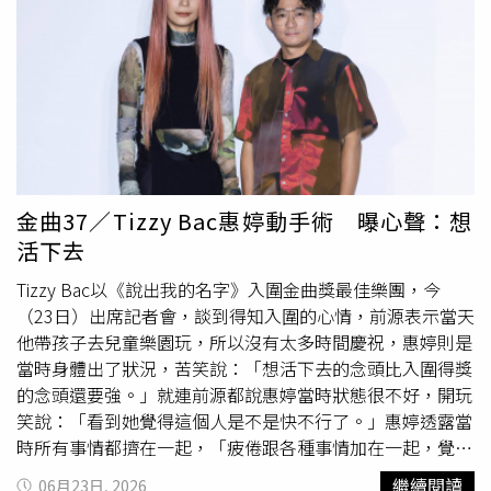
PO出當年的Pantone色票與設計圖，聲稱可作為創作時間的
磅礡，現場也充滿浪漫粉紅泡泡，在〈那天下雨了〉的Kiss
證明。（圖／翻攝自Threads／liu_yun_miss）她強調，此
Cam環節與〈I Do〉的旋律下，不少情侶熱情接吻甚至現場
次結合AI為輔助工作做數位影像創作，轉化為3D絨毛貼圖，
求婚。第三場演出更是星光熠熠，愛妻昆凌、黃曉明、伍思
「角色設計、比例與造型皆源自自己的設計稿，而不是臨摹
凱等重量級嘉賓皆到場支持。近來與昆凌合作綜藝節目《中
或修改他人的作品。科技在變，工具也在演進，但角色的靈
餐廳》的黃曉明現場大讚昆凌是「天使」，做飯好吃、
審美
魂與原創性始終來自於好多年前的創作。AI對我而言是將腦
又好，直呼羨慕周董！周杰倫也興奮表示，期待未來《周遊
中想法質化的輔助工具，必竟現在於我而言手繪無法畫出毛
記》能與《中餐廳》進行跨界合作。在點歌環節中，面對歌
絨感！只是想讓陪伴很久的角色變成軟綿綿的3D絨毛娃娃
迷點唱〈七里香〉，周杰倫幽默回應：「你怎麼點，我們都
金曲37／Tizzy Bac惠婷動手術 曝心聲：想
在手機裡！」然而，仍有不少網友對此說法不予認同，「奈
不會回家的。」大方展現寵粉魅力。在演唱會大獲成功之
活下去
良美智90年代就開始創作了喔，你這2007年開始的，勸你
際，國際樂壇也傳來最新捷報！周杰倫新作〈太陽之子〉
是不要再嘴硬了」、「原來你抄襲奈良美智已經達到19年之
MV強勢榮獲歐洲音樂錄影帶獎（EMVA）「最佳製作」與
Tizzy Bac以《說出我的名字》入圍金曲獎最佳樂團，今
久？臉皮比地殼厚」、「我是建議你在對方法務開始動作以
「最佳妝效」季度大獎，並獲選為羅德島國際電影節放映
（23日）出席記者會，談到得知入圍的心情，前源表示當天
前，自己趕快處理，不然就不是網路筆戰這麼簡單的事
片，更斬獲坎城世界影展月評選「最佳MV」、「最佳MV導
他帶孩子去兒童樂園玩，所以沒有太多時間慶祝，惠婷則是
了」、「親眼見到什麼叫做『說了一個謊，要用更多的謊來
演」及「最佳剪輯」等殊榮，頂尖的周氏美學再度驚艷世界
當時身體出了狀況，苦笑說：「想活下去的念頭比入圍得獎
圓』。」、「你跟二伯是不是好姐妹。」
舞台。為回饋歌迷，奪下銷量狂潮的最新專輯《太陽之子》
的念頭還要強。」就連前源都說惠婷當時狀態很不好，開玩
將隆重推出「珍藏雙黑膠」。唱片公司特將原始母源送至紐
笑說：「看到她覺得這個人是不是快不行了。」惠婷透露當
約頂級錄音室Sterling Sound，並由德國黑膠刻片大廠
時所有事情都擠在一起，「疲倦跟各種事情加在一起，覺得
Optimal Media GmbH升級DMM刻版。為追求極致音質，嚴
身體爆掉了，每天都很不舒服，咳嗽一直不會好，當時還有
繼續閱讀
06月23日, 2026