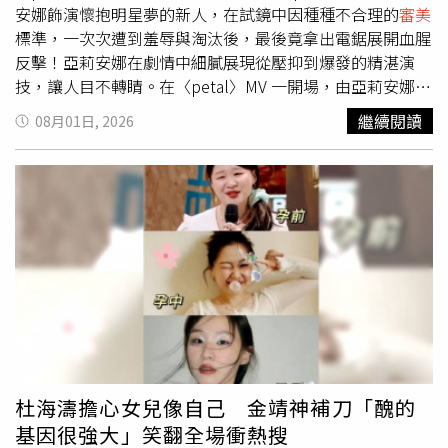
安娜飾演懷抱明星夢的新人，在試鏡中因種種不合理的
審美
經營TikTok，希望能追蹤她的日常分享。女公務員表示，照
標準，一次次遭到羞辱與淘汰後，最後竟拿出電鋸展開血腥
片僅調整亮度遮掩疲態，並非刻意修圖或濃妝，引發外界誤
反擊！亞莉安娜在劇情中細膩展現從壓抑到爆發的精湛演
會。（圖／翻攝自臉書，Amarin News）但另一派則認為，
技，讓人目不轉睛。在〈petal〉MV 一開場，由亞莉安娜飾
公務員代表政府形象，在正式會議場合仍應考量整體服儀是
演的Pepper以一身優雅的打扮去參加試鏡，但在試唱幾句
否符合專業形象，認為妝容略顯濃烈，進而引發一場關於
繼續閱讀
08月01日, 2026
後，評審卻冷酷寫下「聲音甜美，但毫無特色」的評語將其
「職場妝容是否應有限度」的討論。面對外界議論，當事人
刷掉。接著Pepper以俐落成熟的黑色褲裝與紅唇再次上
首先在地方政府官方貼文留言澄清，表示不少人誤以為她刻
陣，並大膽與評審互動，卻僅得到「妝太濃、毫無性感魅
意化了濃妝，其實照片只是稍微調高亮度，希望遮掩最近因
力，應該去進廠維修」的苛刻回應；而當她迎合評審意見去
工作繁忙而出現的疲態與細紋。她還笑著表示，原本就在想
隆乳、換上低胸洋裝三度登場時，卻又被嘲諷「整型整過
大家是否能看出照片有經過後製，如今看到不少人一眼就發
頭，看起來太想紅」。直到第四次試鏡，評審當面指責她給
現，「大家真的都很厲害」。然而，隨著批評留言越來越
人的感覺太過虛假，甚至表示懷念她以前的樣子，要她找回
多，她之後又透過個人臉書發文，正面回應爭議。她表示，
初心後再來參加一次。Pepper 先是以僵笑回應表示感謝，
自己始終無法理解，為什麼有人會認為化妝就是一件錯誤的
沒想到畫面一轉，她竟拔出電鋸直接將所有評審滅口，被噴
事情，更質疑部分網友特地跑到政府機關粉絲專頁留言批評
得滿身是血的她走出房間，其他等候試鏡的人見狀紛紛報以
她的外貌。她強調，官方粉絲專頁存在的目的，是向民眾公
歡呼與掌聲，最後更以意想不到的方式收尾。亞莉安娜坦言
開政府施政成果與工作內容，而不是提供他人評論公務員外
這張專輯對她而言極具實驗性，也與過往作品截然不同。她
貌的地方。她也直言，不喜歡她的妝容，大可選擇不要看，
杜海濤擔心女兒像自己 金靖神補刀「醜的
透露這次是從一種平常不太會觸及的情緒狀態出發創作，她
沒有必要要求別人改變自己的生活方式。對於有人留言要求
基因很強大」笑翻全場衝熱搜
解釋：「那是一種『毫不修飾的憤怒』，我想我們每個人有
她不要化妝，甚至規定她不能畫下睫毛，她更忍不住反問：