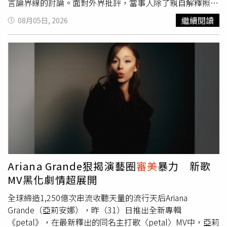
言論界線的討論。面對外界批評，當事人除了親自解釋照片
修圖原因，更強硬回應酸民，直言若惡意攻擊持續，不排除
繼續閱讀
08月05日, 2026
循法律途徑維護自身權益。原本只是地方政府例行會議，卻
因一名女公務員的精緻妝容意外掀起全網討論。（圖／翻攝
自臉書，เทศบาลตำบลปะแต อำเภอยะหา）綜合泰國多家媒
體報導，事件發生於泰國也拉府（Yala）亞哈縣（Yaha）巴
德鎮（Patae）。當地政府3日在官方臉書分享一系列會議照
片，內容為討論2027年度預算支出條例草案，以及2027年
至2029年三年期人力配置計畫，由地方首長及相關主管共
同與會，原本只是例行性的行政紀錄。沒想到貼文曝光後，
網友幾乎完全忽略會議內容，反而將焦點集中在其中一名女
性公務員身上。她以妝感完整、眼妝鮮明及造型俐落的形象
出席會議，在一群與會人員中特別顯眼，迅速引發熱烈討
論。照片除了在社群平台瘋傳，其中一張更累積超過2.3萬
Ariana Grande狠揭演藝圈
審美
暴力 新歌
人按讚、突破2千則留言，人氣遠高於其他工作照片。隨著
MV黑化劇情超展開
照片持續發酵，網友看法也明顯分成兩派。支持者認為，她
全球締造1,250億次串流收聽天量的流行天后Ariana
只是展現個人風格，並未影響工作，紛紛留言表示「媽媽真
Grande（亞莉安娜），昨（31）日推出全新專輯
的很漂亮」「很喜歡這種打扮」「能自在呈現自己很棒」
《petal》，在最新釋出的同名主打歌〈petal〉MV中，亞莉
「只要沒有影響別人就沒有問題」，甚至有人詢問她是否有