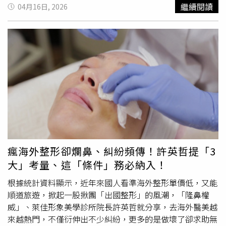
是「帥的最高級形容詞」！有資深脆友分享35年前在夜店偶
繼續閱讀
04月16日, 2026
力」、「那就去學化妝打扮，不過核心還是要先愛自己，，
遇本人的經歷，描述他即便坐在角落，那種不經意流露的謙
愛自己才會有力氣愛別人」、「我覺得你缺乏的是自信不是
遜與英氣，依舊能讓空氣瞬間凝固，這就是所謂的「大帥哥
漂亮，自信的女生會有自己的魅力。你要相信你已經足夠漂
級別」！相較於現代明星過度依賴造型師，還有網友翻出他
亮和聰明了，你可以全都要，然後也遇見值得的人」、「不
在《草地狀元》時期甚至更早的考古照，那種即便在陽春造
用那麼悲觀，就算你今天非常漂亮，你有好感的人也不一定
型下依舊突出的精緻度，讓不少人直呼這才是國家字典級別
會喜歡你」、「有時候就是緣分問題而已，不用想太多」。
的長相，完全是現代「建模臉」無法企及的高度。（圖／翻
攝自小紅書）即便將競爭對手擴大到全球範圍，網友也只願
意讓木村拓哉或尊龍這種等級的傳說與他並列！這種跨越世
紀的無法超越感，源於金城武帶有憂鬱氣質、又同時具備亞
洲與西方神韻的獨特神情，不少人直言，張凌赫雖然帥得合
乎當代標準，但金城武卻是那種「連男生都會倒抽一口氣」
的神人。當我們在討論顏值天花板時，談論的不只是五官比
瘋海外整形卻爛鼻、糾紛頻傳！許英哲提「3
例，更多的是一種無法被複製、且自帶電影敘事感的渲染
大」考量、這「條件」務必納入！
力，這種質地在當今演藝圈幾乎已經絕跡。（圖／翻攝自小
紅書）說到底，這場熱議背後其實是大家對「複製貼上美
根據統計資料顯示，近年來國人看準海外整形單價低，又能
學」的反撲？現在的娛樂圈不缺帥哥，缺的是像金城武那
順道旅遊，掀起一股揪團「出國整形」的風潮，「隆鼻權
樣，即便神隱多年，只要一張舊照流出就能讓社群癱瘓的魅
威」、萊佳形象美學診所院長許英哲就分享，去海外醫美越
力！金城武的臉是有故事、有溫度的，這也解釋了為什麼當
來越熱門，不僅衍伸出不少糾紛，更多的是做壞了卻求助無