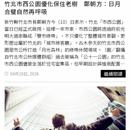
池，不是喊一句「一次上岸」就能搞定的。更多醫健新聞報
物，懂得感恩，朝著想成為的人前進」。
竹北市西公園優化保住老樹 鄭朝方：日月
導食道癌非愛飲酒者才會得 醫提出現這「3大」症狀也是
合璧自然再呼吸
警訊勿輕忽！RSV威脅不輸流感！長者肺炎發生率高2.7
倍，醫示警：RSV恐重複感染，提預防「4步驟」
新竹縣竹北市長鄭朝方今（10）日表示，竹北「市西公園」
當日已經正式啟用，這樣一來市東、市西公園將透過府前光
明大道串聯成「雙市綠帶」，不只優化了整體城市景觀，更
形塑出屬於竹北的「城市綠客廳」。古木參天的竹北市西公
園是市公所打造「月光森林」的綠帶休閒場域。（圖／翻攝
自竹北市公所媒體群組）過去被稱為「公十一公園」的竹北
市西公園儘管坐落於住宅密集區，但早期設計與植栽配置不
當搞得空間陰暗、使用率偏低，裏頭小黑蚊更讓不少公園休
繼續閱讀
04月10日, 2026
憩者直呼困擾。2025年12月起公所砸了約新台幣1,900萬元
經費封閉改建，把早先改造市東公園的成功經驗導入，喊出
「自然曲徑」、「樹木整治」及「光影律動」三大主軸，如
今重新開放了，原本封閉陰暗的公園空間重新再呼吸更貼近
自然。晚間照明具足讓竹北的市西公園成了夜間散步好所
在。（圖／翻攝自竹北市公所媒體群組）鄭朝方比較，早前
主打的市東公園以廣場、球場、步道、草皮串連，可稱是竹
北的「日」光廣場；如今跟上的市西公園則以生態為主，大