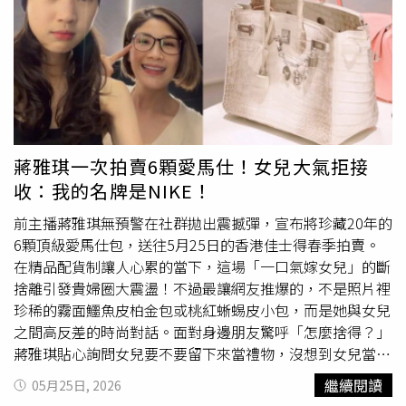
獎、1960年代包種茶、2012年東方美人頭等獎以及1989年
服，古典花卉圖騰散發出新中式老錢風；妹妹Jada則選擇
勐海茶廠8972青磚等四款新舊名茶逐一驗證，全程則以陶
一襲鐵鏽紅平口緹花禮服，低飽和暖色調極其顯白，在國際
藝名家吳晟誌提供的蒸盞沖泡分享，可說眾皆歡喜讚嘆了。
盛會上懂得用東方留白詮釋高級，比單純展露性感更具討論
台北市茶藝促進會全體工作人員於會後合影。（圖／吳德亮
度。（圖／翻攝自Jane小紅書）晚宴現場的社交規格更是
攝影）
天花板級別！在Jane曬出的用餐側拍照中，李連杰父女與
好萊塢硬漢男星Terry Crews夫妻檔同坐，大家並肩貼緊合
照，真的讓人隔著螢幕都能感受到亞裔巨星在國際主流圈子
裡，到底有多吃得開、多有面子！（圖／翻攝自Jane小紅
蔣雅琪一次拍賣6顆愛馬仕！女兒大氣拒接
書）
收：我的名牌是NIKE！
前主播蔣雅琪無預警在社群拋出震撼彈，宣布將珍藏20年的
6顆頂級愛馬仕包，送往5月25日的香港佳士得春季拍賣。
在精品配貨制讓人心累的當下，這場「一口氣嫁女兒」的斷
捨離引發貴婦圈大震盪！不過最讓網友推爆的，不是照片裡
珍稀的霧面鱷魚皮柏金包或桃紅蜥蜴皮小包，而是她與女兒
之間高反差的時尚對話。面對身邊朋友驚呼「怎麼捨得？」
蔣雅琪貼心詢問女兒要不要留下來當禮物，沒想到女兒當場
大氣回絕，直言「我的名牌就是 NIKE！」這句話直接點出
繼續閱讀
05月25日, 2026
新世代的
審美
大洗牌。現在的年輕人早就打破背大牌才精緻