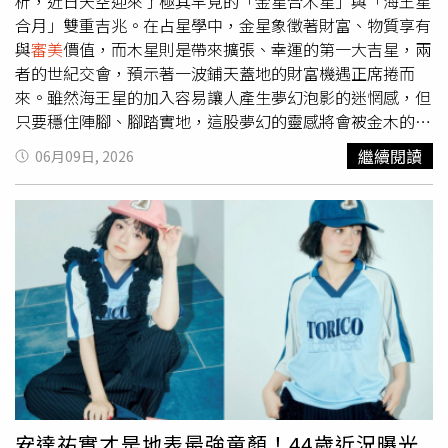
釋烹蒸爐盞瀹茶。（圖／吳德亮攝影）四大才子自然都留下
析，近日天空迎來了極其罕見的「金星合木星」與「海王星
了許多精彩的品茶代表作，不僅帶動晚明文人的茶風鼎盛，
合月」雙重吉兆。在占星學中，金星象徵著財富、物質享有
還將茶畫、茶詩的創作引領至另一高潮，強調品茗時對茶
與
審美
價值，而木星則是帶來擴張、幸運的第一大吉星，兩
水、器具、環境、心情、氛圍的規範等。其中讓我印象深刻
者的世紀交會，預示著一波鋪天蓋地的財富機遇正席捲而
的是仇英繪圖、文徵明寫經的《趙孟頫寫經換茶圖》，現藏
來。雖然海王星的加入容易讓人產生夢幻泡影的迷惘感，但
於美國克利夫蘭藝術博物館，描繪元初書畫名家趙孟頫嗜
只要穩住陣腳、腳踏實地，這股夢幻的靈感將會被金木的和
茶，用寫心經與老友中峰明本禪師換茶的故事，畫卷用筆細
諧能量實體化。艾菲爾表示對於以下4生肖而言，財帛宮已
繼續閱讀
06月09日, 2026
潤、暈染淡秀，令人神往。台北市茶藝促進會理事長溫瑞蘭
被徹底點亮，原本凝滯的資金水位正強勢翻紅。請準備好迎
漁會前致詞。（圖／吳德亮攝影）而畫中最吸引我的是童子
接財神爺的眷顧，這是一場將虛幻化為實質財富爆發力的豐
在主人瀹茶前先以爐盞煎茶的專注畫面，原來明代除了表現
收盛宴！〈生肖鼠〉靈感變現，興趣開花結果屬鼠的朋友，
文人情趣出發的茶藝，
審美
氛圍的營造或精準表現茶人精神
近期你是否覺得腦海中總閃過一些奇妙的點子，或是某個私
外，以爐盞烹蒸煎茶比起今日兩岸風行的撮泡法或工夫茶，
下默默經營許久的興趣，正悄悄發出渴望突破的訊號？受到
更多了那麼一道技法或情境吧？「春秋茶藝」專業泡茶師以
海王星與金木合相的深度共振，本周你將擁有近乎神啟的直
烹蒸爐盞司茶分享。（圖／吳德亮攝影）因此2024年深
覺力。故事感發生在某個深夜你隨手整理的作品、或是因為
秋，我帶領台灣多位茶藝及茶器名家，受邀前往武夷山「海
好玩而分享的斜杠心得，竟然在隔天意外吸引了買家或合作
峽兩岸茶文化博覽會」策劃「台灣茶文化區」，其中「中華
方的瘋狂詢問。這是一波將「無形創意化為有形資產」的奇
點茶藝術文化協會」的李國平會長與陶藝名家吳晟誌，兩人
跡運勢。不要再低調藏私，大方把你的巧思推向市場吧！這
就針對烹蒸瀹茶有深入交集與構想，返台後更從《趙孟頫寫
份意外的副業商機不僅會開出絢麗的花朵，更會化作實質的
經換茶圖》圖中，童子蹲坐地上煮水烹茶的爐盞得到啟發，
真金白銀，源源不絕地主動流進你的財庫之中。〈生肖龍〉
安達祐實才是地表最強童顏！44歲近況曝光