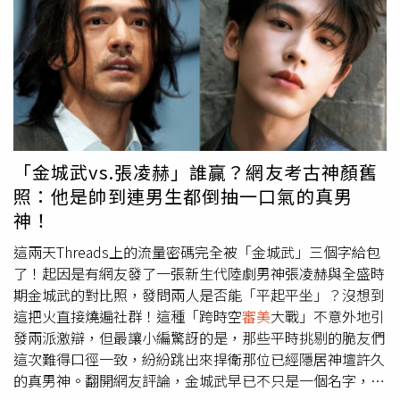
出。（圖／取自 somin_jj IG）細節決定質感：注重牙齒管
的
審美
上，「我真的有漂亮嗎？他們會不會只是隨口說
理與飲水2000cc 以上魔鬼藏在細節裡，牙齒的整齊與亮白
說？」原PO直言，如果可以選擇漂亮和聰明，她想當漂亮
是韓系精緻感的隱形門面。她們非常重視牙齒管理，從定期
的女生，「這樣我喜歡的人比較有可能會喜歡我，很想知道
的專業冷光美白到居家護理，確保開口時擁有一口自信的潔
被喜歡的人喜歡的滋味。」貼文曝光後，不少鄉民紛紛在底
白。此外，在飲食上嚴格執行「戒糖」，以抗糖化、防止肌
下留言，「說不定你喜歡的人喜歡聰明的啊，你怎麼知道那
膚蠟黃與老化，並堅持每天飲水 2000cc 以上。足夠的水分
個女生是不是很聰明又剛好很漂亮」、「不一定是漂亮而已
能讓肌膚由內而外透出光澤，這是任何高價底妝都無法比擬
吧，可能還有其他優點」、「又是哪來的二分法？要漂亮跟
的原生質感。（圖／取自 somin_jj IG）
聰明二選一」、「有時候也不全然是長相，可能是講話方式
「金城武vs.張凌赫」誰贏？網友考古神顏舊
或動作那些也會影響」、「你可以做自己，堅持不打扮不學
照：他是帥到連男生都倒抽一口氣的真男
化妝，等那個看到你內在美的人出現，但就不要酸別人看外
神！
表」。也有人指出，「有桃花不一定是好桃花，可以是很多
X癢的爛桃花，所以還是要看人」、「很多人真的雙標的很
這兩天Threads上的流量密碼完全被「金城武」三個字給包
明顯，而且目的性真的很強，還以為女生是傻子看不出
了！起因是有網友發了一張新生代陸劇男神張凌赫與全盛時
來」、「漂不漂亮蠻主觀的，我覺得有過對方的基本線之後
期金城武的對比照，發問兩人是否能「平起平坐」？沒想到
就是看相處及個性」、「不過就只是一個妳喜歡的男生對妳
這把火直接燒遍社群！這種「跨時空
審美
大戰」不意外地引
被動而已，大可以再找其他男生啊」、「被長輩稱讚漂亮跟
發兩派激辯，但最讓小編驚訝的是，那些平時挑剔的脆友們
是不是男方的type又沒有關係，車銀優大家都知道很帥，但
這次難得口徑一致，紛紛跳出來捍衛那位已經隱居神壇許久
也不是我的type啊」。還有人勸她，「寶，不要那麼自
的真男神。翻開網友評論，金城武早已不只是一個名字，而
卑！」、「真的喜歡自己就會有自信，到時候妳會更有魅