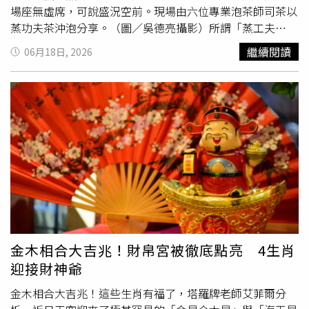
場座無虛席，可說盛況空前。現場由六位專業泡茶師司茶以
蒸功夫茶沖泡分享。（圖／吳德亮攝影）所謂「蒸工夫
茶」，一切都要從明代說起：明太祖朱元璋有感於唐宋「煮
繼續閱讀
06月18日, 2026
茶法」或「點茶法」所用團餅過於勞民傷財，於洪武24年下
詔廢「團茶」改散茶為唯一「貢茶」，從此開啟茶藝的重大
革命：散茶成為主流，而直接抓一撮茶葉入壺，並以開水沏
泡飲用，稱為「瀹茶法」流傳至今。「蒸工夫茶」演講熱鬧
登場，現場座無虛席。（圖／吳德亮攝影）只是明初社會動
亂，後又有宦官亂政等因素，使得許多胸懷大志的文人，不
得不寄情山水以避禍，而茶藝正是抒憂排鬱的最佳方式。因
此明代茶人多為飽學之士，琴棋書畫尤其精通，其中又以晚
明的「吳中四大家」，即仇英、唐寅、文徵明、祝允明等四
人最為著名。儘管多懷才不遇，卻多才多藝又嗜茶，身處黑
暗的政治氛圍中無法施展抱負，唯有煮茶品茗抒展情懷。因
此特別強調茶席環境，以及幽雅氛圍的營造，將品茶、賞
金木相合大吉兆！財帛宮被徹底點亮 4生肖
器、吟詩賞畫與聞香等，同時融入生活藝術，使品茶成為一
迎接財神爺
種契合天地、回歸自然的活動，並提升至文化藝術的境界，
開啟明代「文士茶」的風起雲湧。本文作者吳德亮以詩畫詮
金木相合大吉兆！這些生肖有福了，塔羅牌老師艾菲爾分