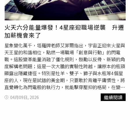
面積草地和大樹能讓孩童自在地親近自然，另外像水平彎曲
的老樹也選擇保留，在在都體現了這次改造的核心精神，那
就是人類對自然環境本應抱持謙卑態度，外型奇特
審美
觀看
來特別，都是來自老天的生命禮物，都該被加以尊重。鄭朝
火天六分能量爆發！4星座迎職場逆襲 升遷
方強調，竹北一連串公園優化工程中，其實只要樹根穩固、
加薪機會來了
沒有褐根病等，改造歷程大多能老老實實地大群落保留，就
是希望透過這樣的示範，啟發社會對生命的尊重，餘蔭參天
星象變化萬千，塔羅牌老師艾菲爾指出，宇宙正迎來火星與
更是竹北「月」光森林。他續指，市東之「日」與市西之
天王星的和諧相位，點燃一場職場「創意與行動」的閃電
「月」兩園合體便形成「明」字，這也呼應了府前光明路的
戰。這股變革能量消融了僵化規則，鼓勵以反骨、新穎的角
意象，象徵為大新竹開啟嶄新且充滿希望的城市未來，藏玄
度解構老問題；這是一次大膽的實驗性跨越，讓原本的瓶頸
機的巧思，與民眾分享。
顯露出隱藏捷徑。特別是牡羊、雙子、獅子與水瓶等4個星
座的人，現在是試錯的黃金期，只要敢於背離平庸慣性，將
直覺轉化為閃電般的執行力，就能擊穿壓抑的格局，在變革
中開創職涯的嶄新藍海。另外，艾菲爾老師點出12星座最佳
繼續閱讀
04月09日, 2026
創意變現日，請同時參考太陽、上升星座，太陽為主，上升
為輔。●牡羊座身為火象星座領頭羊，火天六分相賦予你一
種「初生之犢」的無畏勇氣。故事可能發生在一次枯燥的跨
部門會議中，你突然意識到某個異領域的邏輯竟然能完美套
用在目前的死結上。這是一次「降維打擊」的奇襲，當你大