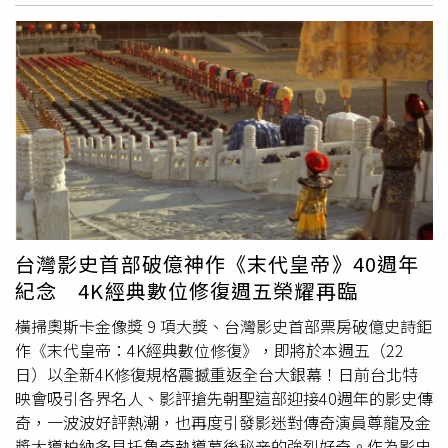
的迷思，比起活在傳統的奢華框架裡，她們更崇尚穿著球
鞋、帶著健康美步伐的鬆弛感，這種不被物質定義的自信，
反而比包款本身更具擴散力。（圖／取自蔣雅淇IG）回顧蔣
雅琪的收藏起點，其實藏著大女主的清醒人生觀。她分享30
歲時入手的第一顆黑金鱷魚皮包，歲月留下的刮痕就像優雅
的故事~從當年的「想要」到如今清空包櫃的「真正需
要」，精品對她而言已完成階段性任務。與其讓收藏在櫃子
裡沉睡，不如在皮質最完美的時刻讓它流轉，這種高段位的
放手，正是當前精緻極簡風的最高體現。（圖／取自蔣雅淇
IG）這場佳士得拍賣，與其說是富豪們的爭奪戰，不如說是
蔣雅琪對人生階段的優雅告別。她不僅把包包保養得極好，
台灣影史首部破億神作《末代皇帝》40週年
甚至自豪笑稱現在還穿得下高中旗袍，可見比起身外之物，
紀念 4K經典數位修復週五榮耀再臨
她最頂級的投資其實是自己！這場拍賣意外成為最棒的母女
風格實境秀，一個活出歲月靜好，一個展現新潮自信，各自
橫掃奧斯卡金像獎 9 項大獎、台灣影史首部票房破億史詩鉅
精彩。（圖／取自蔣雅淇IG）
作《末代皇帝：4K經典數位修復》，即將於本週五（22
日）以全新4K修復規格震撼重返全台大銀幕！日前台北特
映會吸引各界名人、影評搶先朝聖這部迎接40週年的影史傳
奇，一波波好評熱潮，也再度引發影迷對傳奇演員尊龍及金
獎大導柏納多貝托魯奇執導幕後秘辛的強烈好奇。作為影史