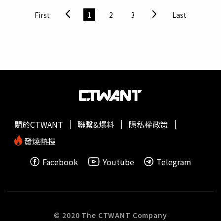
膽提出那個從未接觸過的跨界方案時，那種充滿生命力的衝
First
1
2
3
Last
勁，會讓保守的同僚感到震撼。不要害怕隔行如隔山，現在
正是你利用「外行人的直覺」去翻轉內行架構的時刻。這場
意外的驚喜，將為你贏得「開路先鋒」的美名，讓你的職場
位階在變革中實現跳躍式升遷。●雙子座雙子座在火天的共
振下，腦細胞正處於高壓放電狀態。故事可能發生在公司陷
入公關危機或技術僵局的深夜，當眾人還在舊有的SOP裡打
轉時，你那種「神來一筆」的靈光一閃，將成為逆轉頹勢的
救命稻草。你的轉機在於「聯想力」，將兩個看似毫不相關
的資訊強行黏合，竟產生了核爆級的創意效果。請務必及時
關於CTWANT
聯繫&爆料
隱私權政策
捕捉那些稍縱即逝的怪點子，並用火星的動力將其迅速草擬
成案。當你的想法化作實質的產出，你將在混亂中確立自己
發燒熱搜
作為「首席顧問」的不可替代性，讓好運隨著你的言談噴
Facebook
Youtube
Telegram
發。●獅子座獅子座的職場轉機，來自於對「新工具」的徹
底降服。故事可能發生在你面對繁瑣的行政流程或龐大資料
感到厭倦的瞬間，你決定捨棄傳統的人力消耗，轉而擁抱AI
或自動化系統。這不僅是工具的更換，更是一場「王者思
維」的進化。當你善用科技助力，原本需要一周的工作量，
© 2020 The CTWANT Company