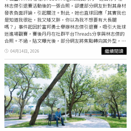
的方式進行溝通，資訊的落差、語言的隔閡，甚至診間的狀
林志傑引退賽活動後的一張合照，卻遭部分網友針對其身材
況、醫師的專業等，多數都是到當地才知道，然而，當費用
發表負面評論，引起關注。對此，她也直球回應「其實我也
都付了，卻發現與實際不符，最後只有兩條路，「硬著頭皮
是知道我很壯，我又矮又胖，你以為我不想要有大長腿
躺上手術台」與「賠錢換自由」。海外整形「停、看、聽」
嗎？」事件起因於富邦勇士舉辦林志傑引退賽，吸引大批球
醫籲：「3大」考量不可少另外，在社群媒體上很常被提到
迷進場觀賽，賽後丹丹在社群平台Threads分享與林志傑的
的「一條龍服務」，事實上，多數的海外醫美僅負責「術前
合照。不過，貼文曝光後，部分網友將焦點轉向其外型，留
與術中，當你回台後就與他們無關。」許英哲提到，多數醫
言狠批「妳的腿跟手臂粗度，都是全台啦啦隊之最，年紀又
繼續閱讀
04月14日, 2026
美手術的穩定性，必須等到半年甚至一年後情況才會明朗，
大長得又台，到底背景多硬才能這樣佔著茅坑不拉屎。」丹
他以鼻整形手術為例說明，鼻整形手術後當下拍的照片跟一
丹分享與林志傑合照，卻因身材遭到酸民批評。（圖／翻攝
年後呈現的結果最後會有9成不一樣，主因在於，隆鼻手術
Threads／＠yea_wu）對此，丹丹隨後在社群平台發文回
除了取決於鼻樑肌膚的薄與厚，關鍵在於鼻子要歷經軟骨吸
應，坦言自己對外界評論並非毫無感受。她表示，清楚知道
收與疤痕收縮力的兩個階段時期，最後留下來的才是真正的
自身身材條件，「我也是知道我很壯，我又矮又胖」，但仍
鼻型。許英哲醫師也提醒，若真要赴海外進行醫美，除了必
熱愛目前的工作，只要有機會就會努力站在舞台上。她也提
須行前做好功課，包括：了解醫師的專業背景、有無執照
到，每個人
審美
不同，對於外界言論早已習慣，甚至曾多次
外，其次，診所是否有「後送通道」，事前也需審閱手術與
因負評落淚並懷疑自己。丹丹進一步指出，面對批評時難免
麻醉同意書，更重要的是務必將「術後照護」納入考量，因
承受壓力，但也質疑惡意言論的意義何在。她感謝支持她的
為手術不同於消費，它沒有「退貨」的選項，真正對自己負
粉絲為其發聲，並表示會持續面對輿論挑戰。她在文中呼籲
責的方式，就是在行動之前，先看考慮清楚，醫學不是許願
外界發言應更加謹慎，「這世界很美好，多看看美麗的事