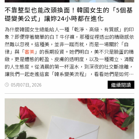
尊龍的深沉演技臣服不已：「尊龍實在演技太好了，那份無
厲害的是它建立了一層滋潤水膜，讓彩妝被溶解後不會再度
不靠整型也能改頭換面！韓國女生的「5個基
力反抗和試圖做出什麼的各種神情與小動作，身上有莫名的
回沾到肌膚上。除了針對粉刺設計的專屬油分，還奢侈添加
礎變美公式」讓妳24小時都在進化
閃耀光芒。紫禁城突然多了一層歷史情緒在裡面。」為了回
了朝鮮薊精華跟大馬士革玫瑰水，一邊清潔一邊緊緻毛孔，
應全台影迷的熱烈期盼，片商公開首週特典為「經典原文版
這種一步卸淨的效率感，讓原本繁瑣的潔顏時間變成次世代
為什麼韓國女生總能給人一種「乾淨、高級、有質感」的印
A3海報」，凡購買22日（五）至28日（四）電影票一張，
的毛孔管理儀式，洗完後的細緻彈潤度真的會讓人上癮。
象？即便穿著簡單的白 T 牛仔褲，那種從裡透出的精緻感依
即可兌換領取。該海報採用300磅進口米色象牙卡製作，搭
ORBIS澄淨卸妝油120ml／780元（圖／品牌提供）最近在
然難以忽視。這種美，並非一蹴而就，而是一場關於「自
配全UV墨、白墨＋四色工藝印刷，具防褪色、防潑水與防
Olive Young賣到翻掉的韓系品牌FULLY也正式登台，尤其
律」與「
審美
」的長期投資。她們明白，美不只是臉蛋的精
潮效果，完美保留原木紙漿的細緻手感與溫潤質地，極具收
這款綠番茄卸妝油因為啦啦隊女神李多慧的真實推薦，瞬間
緻，更是體態的輕盈、皮膚的透明度，以及一種獨立、清醒
藏價值。此外，最受矚目的一系列「40週年紀念」大師深度
成為Threads上的熱門話題！它主打利用綠番茄裡的番茄鹼
的人生態度。從清晨的第一杯溫水，到深夜的社交斷捨離，
講堂場，首週末將搶先於5月24日（日）在光點華山電影館
來對付鬆弛毛孔，搭配BHA成分溫和軟化角質，特別適合台
讓我們一起走進這套「韓系變美流程」，看看她們是如何精
起跑，首波特別邀請資深影評人聞天祥老師主持映後，以
灣這種濕熱氣候，能把毛孔裡的頑固油垢清得一乾二淨。水
準地重塑自我，養出那份令人嚮往的氛圍美。晨晚儀式感：
繼續閱讀
05月07日, 2026
「從布拉格廣場到北京紫禁城：1980年代的電影往事」為
感質地推起來完全不悶，融妝速度快到驚人，卻不會帶走肌
5 分鐘拉伸與代謝密碼韓國女生的變美流程從睜眼那一刻就
主題帶領影迷重溫經典。該場次將於今日（20日）下午3點
膚該有的水分，洗完後整張臉透亮得像喝飽水。這種純素植
已經啟動。清晨的 5 分鐘全身拉伸能喚醒沉睡的肌肉，改善
起於光點華山現場與官網同步正式開賣，歷史性的一刻，影
萃的純淨保養力，讓卸妝不再只是為了清潔，更是幫肌膚重
循環並消除夜間水腫。隨後一杯空腹溫開水，不僅能潤澤腸
迷務必準時手刀開搶。更多大師深度講堂場陸續將
啟平衡、重現自然原生的健康狀態。FULLY綠番茄卸妝油
胃，更是啟動整日代謝的關鍵。這套流程同樣延伸至睡前，
於 5/30 、 6/7 在西門國賓大戲院、大巨蛋秀泰影城登場。
250ml／900元（圖／品牌提供）
透過溫和的拉筋舒緩一整天的緊繃，預防脂肪堆積。這種對
尊龍（右起）神秘而高貴的氣質讓合作演員陳沖和鄔君梅著
體態細微變化的覺察，是她們能長年維持輕盈感的基石。
迷。（圖／甲上提供）
（圖／取自 somin_jj IG）人生斷捨離：戒掉戀愛腦與無效