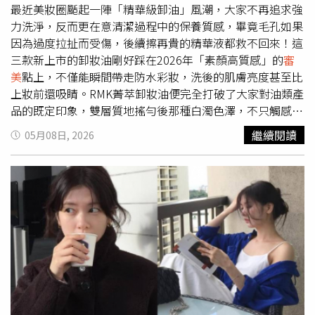
難忘。服裝設計詹姆斯艾奇遜透露，溥儀一身黑走出紫禁城
最近美妝圈颳起一陣「精華級卸油」風潮，大家不再追求強
大門、帶著眼鏡和小帽的經典離宮鏡頭中，尊龍因覺得帽子
力洗淨，反而更在意清潔過程中的保養質感，畢竟毛孔如果
看起來不和諧，堅持重做了三次，事實證明他的
審美
與堅持
因為過度拉扯而受傷，後續擦再貴的精華液都救不回來！這
完全正確。尊龍在片中演繹溥儀從天子到平民的傳奇人生，
三款新上市的卸妝油剛好踩在2026年「素顏高質感」的
審
他的真實人生同樣充滿傳奇色彩，從出生便被遺棄成了孤
美
點上，不僅能瞬間帶走防水彩妝，洗後的肌膚亮度甚至比
兒，歷經風霜才終於在好萊塢發光發熱，並孝順養母直到其
上妝前還吸睛。RMK菁萃卸妝油便完全打破了大家對油類產
終老，他神秘而高貴的氣質讓合作演員深深著迷。鄔君梅坦
品的既定印象，雙層質地搖勻後那種白濁色澤，不只觸感簡
言拍完戲後仍忘不掉尊龍的笑容，陳沖則讚嘆他有著「天生
直就像在塗抹美容液，研發團隊這次還很有心，運用了一個
繼續閱讀
05月08日, 2026
就有故事的長相」。世界級音樂大師坂本龍一除了操刀榮獲
叫彩妝釋放油的新機制，輕輕推開就能感覺睫毛膏跟底妝自
奧斯卡的經典配樂，更在片中飾演日本軍官甘粕正彥一角，
動浮起來，連乳化步驟都幫你省了，對懶人來說簡直是福
他透露：「我和尊龍在拍攝期間私下約定好刻意零互動，因
音！這瓶另一個奢華的地方，還在於加入了玻尿酸、蜂王乳
為我們的角色互為敵人，我們一直貫徹到最後。」日前特映
跟菸鹼醯胺等七種護膚成分，洗完臉那種水嫩柔潤感會讓你
會口碑在社群掀起如潮好評，作家謝哲青推薦：「導演與攝
懷疑自己是不是剛敷完臉！加上佛手柑搭配薰衣草的草本香
影大師精雕細琢的光影語言極致還原。這不僅是膠卷底片的
氣，在忙碌一天後的深夜時分，這罐絕對是療癒身心的至福
重生，更是一場關於命運、時間與美的優雅覺醒。」李霈瑜
選擇。RMK菁萃卸妝油175ml／1,400元（圖／品牌提供）
（大霈）則感性表示：「一場橫跨時空的盛大悲劇，徒留滿
如果你是長年跟黑頭粉刺抗戰的毛孔人，請直接把ORBIS澄
地荒涼與孤寂的美麗作品，亦為我至今仍深深喜愛著的鉅
淨卸妝油鎖進購物車！這瓶在日本剛上市就橫掃四大美妝大
作。」知名影評KOL「梧桐就是愛看劇」推薦：「雖然過了
賞，實力真的不容小覷。品牌開發出比奈米泡泡還細小的超
40年，配樂跟畫面真的讓人感嘆不已！」「黑崎時代」也對
微粒子技術，能鑽進肉眼看不見的毛孔深處把髒汙彈開，最