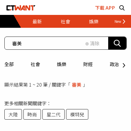
跳至主要內容區塊
下載 APP
最新
社會
娛樂
財經
⊗ 清除
全部
社會
娛樂
財經
政治
顯示結果第 1 ~ 20 筆 / 關鍵字「
審美
」
更多相關新聞關鍵字：
大陸
時尚
星二代
模特兒