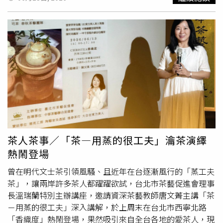
格限制單面音軌長度，打造雙片裝珍藏規格。雙黑膠將於7
演出但撐著，我已經在燃燒『壽元』了，上個月幾乎躺了一
月3日至7月31日在各大通路展開預購，並於8月5日正式發
個月。」此外，惠婷還做了一個女生常見的小手術，笑說：
行，將新歌的雋永感動化為實體完美珍藏。周杰倫三場演出
「我可能比較叛逆吧，既然都不舒服了，就一起開刀吧。」
共吸引近19萬5千名歌迷進場。（圖／杰威爾音樂提供）
幸好現在已經恢復了健康。談到入圍金曲，惠婷表示：「就
像買威力彩，有中就是幸運，沒有的話明天還是起來工作，
大家在這個圈子裡這麼久了，能不能得獎很吃天時地利人
和，在這麼多優秀的作品裡面被看到已經很快開心了。」問
及公布結果時會不會有表情管理？他們笑說：「我們好像是
走面癱路線，還是沒得的話要做一些反派的表情嗎？」至於
會不會帶幸運物？前源透露這次的衣服很難帶東西在身上，
不過他認為衣服就是幸運的表徵，「也不是刻意的，就是某
種直覺，試穿了兩三套，一穿起來就決定要這一套。」惠婷
茶人茶事／「茶—用蒸的很工夫」瀹茶演繹
則說她試到某一件衣服時，全身雞皮疙瘩都起來，不過她最
熱鬧登場
終沒有選擇那一套，「最後還是以我的
審美
，選了更能傳達
我們美學的那一套。」
曾在明代文士茶引領風騷、且近年在台逐漸風行的「蒸工夫
茶」，讓兩岸許多茶人都躍躍欲試，台北市茶藝促進會理事
長溫瑞蘭特別主辦講座，邀請資深茶藝教師唐文菁主講「茶
－用蒸的很工夫」深入講解，於上周末在台北市西寧北路
「香織度」熱鬧登場，果然吸引來自全台各地的愛茶人，現