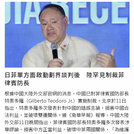
起母親，坦言媽媽是自己這輩子最愛的人。兩年前母親身體
加大饅頭方正、女丑蔡閨插科打諢，片中更記錄下許多已經
出現狀況，卻始終不願讓家人擔心，即使面對治療與挑戰，
消失的台北地景，包括早已拆除的仁愛路一段空軍眷村、改
也從未喊過苦。當他介紹母親現身舞台時，全場觀眾紛紛起
建前的兒童樂園（今兒童育樂中心）等。《
小丑
與天鵝》由
立鼓掌。許志豪表示，母親是自己心中最勇敢的人，如今身
許不了搭檔女星甄秀珍歡樂演出。（圖／海鵬提供）導演朱
體狀況逐漸好轉，只要醫師評估許可，希望未來能陪著母親
延平說，那時很多「兄弟」押他拍片，丟下明星名字、上映
四處旅行。他也透露，舉辦這場演唱會最大的心願，就是祈
檔期，之後兩手一攤，就等著他交貨。只有吳功製片找來成
求家中長輩與母親平安健康，並將歌曲〈媽媽請你不通疼〉
名編劇陳家昱，早早準備好了精心編寫的《
小丑
與天鵝》劇
獻給母親。
本；也只有吳功在全片拍完、上映之後，仍然保留了完整的
影片拷貝，現在才能看到這麼精彩的數位修復版本，「他是
真的投入、深愛這份工作」。《
小丑
與天鵝》由國家電影及
日菲單方面啟動劃界談判後 陸罕見制裁菲
視聽文化中心完成數位修復工作，董事長褚明仁早年還在報
律賓防長
社擔任記者時，就經常到吳功家聊天，「聽他說年輕時『水
裡來，火裡去』的勇猛事蹟」。他說，早在電影資料館時
根據中國大陸外交部官網的消息，中國已對菲律賓國防部長
期，吳功就將大量保存妥善的拷貝寄存，包括2024年完成
特奧多羅（Gilberto Teodoro Jr.）實施制裁。北京於11日
修復的《孽子》底片也是出自吳功之手。朱延平說，《
小丑
指出，特奧多羅多次發表針對中國的錯誤言論，損害中國合
與天鵝》有一場戲是許不了獨自在麵攤傷心獨白，拍到一
法利益，並破壞雙邊關係。據《南華早報》報導，中國大陸
半，許不了崩潰痛哭，抱著朱延平說「我活不久了，你要答
外交部11日晚間指出，菲律賓國防部長特奧多羅多次發表涉
應，幫我照顧我的小女兒…」。朱延平的承諾延續至今，當
華謬論，損害中方正當利益，破壞中菲兩國關係，「為維護