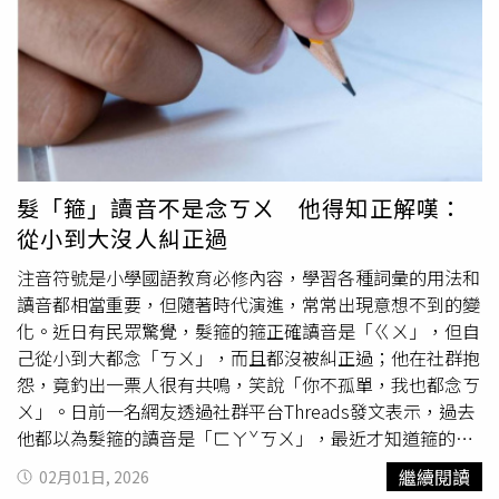
本，裡面是一幅幅筆觸色彩鮮明，具有滿滿戲劇性的插畫，
磁鐵春聯」、「為什麼讓我昨天花了兩小時除膠才看到這
不難想像道煌生前那愛笑愛鬧的模樣，一筆一劃都在記錄著
個」。不過，也有民眾分享別種方法，「我是用黏土不會掉
他罹病抗癌的所有過程，只是隨著繪本翻到末段，卻也逐漸
也沒有殘膠問題，隔壁鄰居一年掉N次」、「除膠真的太累
可以發現，原本有力的筆觸漸漸變得潦草，甚至僅剩寥寥幾
了，我家直接在大門旁邊裝框，每年固定更換春聯就好」、
筆，最終再也無法再拿起畫筆。隨著病情惡化，葉道煌再也
「今年也用磁鐵，最重要的是貼歪能馬上調整，不像膠帶一
無法提起畫筆，筆觸也漸漸變得潦草而簡單。（圖／林冠吟
次定生死，很推薦啦」。還有人分享，看到鄰居買春聯連包
攝）但葉道煌的病逝並非什麼都沒留下，葉媽媽後續整理他
裝都沒拆，利用上塑膠袋上打洞的小孔，直接掛上掛勾，令
的畫作，與紅鼻子醫生一起將他的畫作製成一本抗癌繪本，
人為之驚豔。
髮「箍」讀音不是念ㄎㄨ 他得知正解嘆：
末段那些道煌曾因拿不起畫筆，無法盡情揮灑的部分，也由
從小到大沒人糾正過
道煌的弟弟與他最好的2位朋友接續完成。葉媽媽也在繪本
上留下一封給紅鼻子醫生的信，表示儘管道煌與紅鼻子醫生
注音符號是小學國語教育必修內容，學習各種詞彙的用法和
的相遇僅短短3個月，「但這3個月中卻帶著從疾病的絕望中
讀音都相當重要，但隨著時代演進，常常出現意想不到的變
找到最有價值的自己，重新邁開屬於他的步伐，昂首闊步的
化。近日有民眾驚覺，髮箍的箍正確讀音是「ㄍㄨ」，但自
走到生命的盡頭。對一個7歲的孩子來說是多不容易的事
己從小到大都念「ㄎㄨ」，而且都沒被糾正過；他在社群抱
啊！」
怨，竟釣出一票人很有共鳴，笑說「你不孤單，我也都念ㄎ
ㄨ」。日前一名網友透過社群平台Threads發文表示，過去
他都以為髮箍的讀音是「ㄈㄚˇㄎㄨ」，最近才知道箍的正
確讀音是「ㄍㄨ」，讓他很錯愕，甚至不明白為何從小到大
繼續閱讀
02月01日, 2026
沒人糾正自己，最後還用了一個
小丑
表情圖案，似乎在比喻