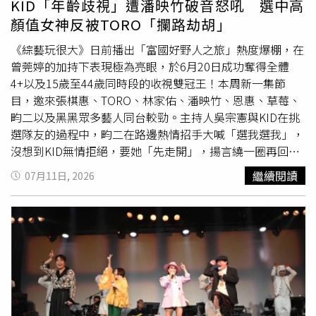
KID「年齡歧視」遭潘映竹破音怒吼 選中高
髮蓬鬆、外型神似綁著雙馬尾的小女孩，因此替牠取了「錘
仍不滿意，猴子隨後被放上彈射器射向海面，再遭一艘疑似
顏值女神反被TORO「攔路劫胡」
錘妹妹」這個暱稱，希望透過社群分享牠的成長點滴，而非
象徵大陸海警船的船隻以高壓水砲猛烈噴射。外界普遍認
藉由牠的高人氣牟利。她表示，未來也會好好照顧花花，讓
為，影片藉此影射近年大陸海警多次以水砲驅離菲律賓海
《綜藝玩很大》日前播出「富國好野人之旅」熱度爆棚，在
這隻因「醜萌」外型而爆紅的邊境牧羊犬，在新家展開新的
警、公務船及漁船，同時嘲諷菲律賓以2016年南海仲裁裁
曾莞婷的加持下表現極為亮眼，於6月20日成功奪得全體
生活。
決作為主張南海權益的法律依據。值得注意的是，這部「猴
4+以及15歲至44歲同時段的收視雙冠王！本周新一集節
子」動畫並非個案。《中國日報》近幾週已陸續發布多支AI
目，邀來張棋惠、TORO、林家佑、潘映竹、恩惠、草莓、
影片及漫畫，內容將菲律賓塑造成
小丑
、蛇等形象，持續批
畇二以及黑黑眾多藝人同台較勁。主持人吳宗憲與KID在挑
評菲律賓在南海議題上的立場，引發外界質疑大陸官方宣傳
選隊友的過程中，畇二在路邊熱情招手大喊「選我選我」，
持續升高對菲攻勢。菲律賓官方強烈譴責大陸官媒AI影片將
沒想到KID無情拒絕，要她「先走開」，揚言繞一圈再回
菲律賓人描繪成猴子，痛批內容涉及種族歧視與去人性化宣
來。另一邊在路邊瘋狂招手的林家佑，一臉擔憂地直呼「會
繼續閱讀
07月11日, 2026
傳，並要求立即下架。（圖／翻攝自臉書，Department of
不會直接開走」，沒想到憲哥與TORO竟踩油門加速把車開
National Defense - Philippines）菲律賓外交部16日晚間發
走，頭也不回。隨後KID開車經過潘映竹時，竟大聲吐槽：
表聲明指出，《中國日報》身為大陸官方媒體，卻以帶有種
「這年紀也太大了吧！」直接打槍嘉賓的年紀，瞬間激怒潘
族歧視及去人性化色彩的方式描繪菲律賓人民，已超越正常
映竹破音怒吼：「怎樣啦！」嚇得KID只能趕緊踩下油門，
政治辯論應有界線。聲明強調，即使兩國存在立場分歧，也
逃離現場。不過KID的「迴轉套路」這回卻碰了壁，當他看
不應透過侮辱性影像進行宣傳，將菲律賓人描繪成猴子的作
到高顏值的女嘉賓恩惠，笑臉迎盈地要對方等他去前面迴
法「令人深感冒犯、痛心且完全無法接受」，菲方已對此類
轉，沒想到下一秒恩惠竟直接被TORO隊搶走。張棋惠這一
內容劃下明確紅線。菲律賓外交部要求《中國日報》立即撤
組則由畇二與林家佑搭檔組成。三組人馬開車前往目的地，