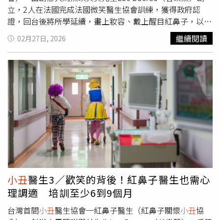
立，2人在法國完成法國微笑醫生協會訓練，獲得政府認
證，回台後將所學延續，畫上妝容、戴上醒目紅鼻子，以浮
誇的表情與逗趣的動作，將歡笑帶入沉悶的兒童病房內。紅
繼續閱讀
02月27日, 2026
鼻子關懷
小丑
協會為台灣首間
小丑
醫生協會，致力在病房內
開立微笑處方，歡聲笑語帶進病房內。（圖／紅鼻子關懷
小
丑
協會提供）紅鼻子關懷
小丑
協會於2017年成立，早在協
會成立之前，創辦人馬照琪女士早在20多年前就在法國賈克
樂寇戲劇學校學習，其先生Luc Ducros（谷樂熙）也同樣是
擁有20多年表演經驗的表演者與創作者，2人均在法國完成
微笑醫生協會訓練。回憶起創立協會的過程，馬照琪笑著
說，當時只是因為很喜歡
小丑
表演，後續開始發現其實醫院
才是最需要
小丑
的地方，才會決心成為紅鼻子醫生，為病房
注入一絲歡笑。大部分人對於
小丑
的印象，不外乎是誇張的
妝容、醒目的鼻子、逗趣的表情與詼諧的動作。那小小的鼻
子面具同時也被視為「世上最小的面具」，象徵著純真與歡
小丑
醫生3／歡笑的背後！紅鼻子醫生也需心
樂，彷彿只要戴上那顆紅鼻子，所有一切的愚蠢都可以被接
理調適 培訓至少6到9個月
納、被允許。不過一個合格的紅鼻子醫生往往需要經過6到9
個月的嚴格訓練，在病房裡的表演往往無法事先擬定劇本，
台灣首間
小丑
醫生協會─紅鼻子醫生（紅鼻子關懷
小丑
協