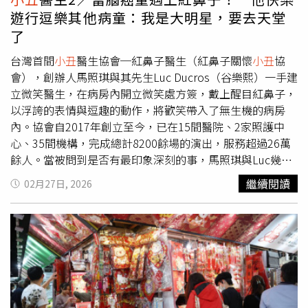
好，不想看表演，「那也沒關係，我們就改天再看啊，搞不
周志龍攝）看著學員們不斷的練習，創辦人之一的Luc也在
遊行逗樂其他病童：我是大明星，要去天堂
好你下禮拜就會有心情了啊」，更多的時候，他們都是打開
一旁仔細觀看，並適時給予建議，要求學員們在表演過程中
了
病房大門的那瞬間，才能感知到孩子的情緒反應。儘管如
不能讓情緒降下來，維持情緒能量，3人一組的表演中也需
此，但也有小絕招能化解，Luc分享，由於每次表演前都會
要有明確領導，每一個人都在表演過程中得找到自己的定
台灣首間
小丑
醫生協會─紅鼻子醫生（紅鼻子關懷
小丑
協
事先與院方溝通，因此會大概得知孩子的個性、掌握相關注
位，清楚知道自己「現在在幹嘛」，3人各司其職，才能讓
會），創辦人馬照琪與其先生Luc Ducros（谷樂熙）一手建
意事項，從而去設計表演，如果是害羞的孩子，就不適合一
表演生動有趣。一上午的課程結束後，Luc和馬照琪接受我
立微笑醫生，在病房內開立微笑處方簽，戴上醒目紅鼻子，
瞬間衝過去和孩子玩，可以以2個
小丑
在對話的情境，慢慢
們的訪問，當被問到什麼樣的表演才能是一個好的
小丑
醫生
以浮誇的表情與逗趣的動作，將歡笑帶入了無生機的病房
拉近與孩子間的距離。針對不同年紀的患者也需要有不同的
呢？Luc和馬照琪表示，「你有沒有在這個過程中玩的開
內。協會自2017年創立至今，已在15間醫院、2家照護中
應對方式，Luc指出，如果今天要面對的小朋友年齡較小，
心？大家有沒有一起玩得很開心？」。Luc和馬照琪說，一
心、35間機構，完成總計8200餘場的演出，服務超過26萬
就可能需改成以音樂與顏色為重的表演，像是凸顯紅鼻子的
個人的生命可以是8年也可以是80年，每一段生命的長短都
餘人。當被問到是否有最印象深刻的事，馬照琪與Luc幾乎
存在感，吸引他們的注意力，引起興趣。若是今天的患者是
有其價值在，重要的是如何在這段期間去體驗各式各樣的情
瞬間就浮現出那個罹患腦癌的6歲男童─葉道煌。就算隔著
繼續閱讀
02月27日, 2026
青少年們，那就不能讓他們覺得「在騙小孩」，讓他接受這
感，怎麼樣豐富人生，去發揮最大的潛力。而
小丑
醫生的存
玻璃，紅鼻子醫生也能和在隔離病房內的病童互動，為孩子
個由
小丑
創造出來的世界；若是病患是失智長者們，則要與
在，便是告訴那些在低潮的人們，他們身上好的地方，去稱
表演，帶來歡笑。（圖／紅鼻子關懷
小丑
協會提供）6歲的
他們產生共鳴，可能是以符合他們年輕時代的穿著，像是西
讚他們的價值。學員們在受訓過程中，也得清楚知道自己的
葉道煌2016年時確診腦幹惡性腫瘤，原本活潑外向、喜歡
裝、旗袍，去喚醒他們心中的長期記憶，因此紅鼻子醫生最
角色定位、各司其職，才能完成一場好的演出。（圖／周志
表演、熱愛畫畫的小男孩，患病後由於病程發展迅速，短短
重要的莫過於觀察病人反應，適時做出調整，而這一切除行
龍攝）只是帶來歡笑的
小丑
醫生背後卻也背負沉重的心理壓
3個月腦幹就遭到腫瘤嚴重壓迫，漸漸走不穩路，呼吸與肢
前訓練外，全仰賴經驗累積，「
小丑
醫生永遠都在找一種平
力，在安寧病房中的表演，最殘酷的事實是，這週表演時遇
體協調都因此受到影響，嚴重影響到其日常生活進行，讓他
衡，一種藝術表演與傾聽的平衡」。
到的小朋友，下週可能就再也不會出現，需要強大的心靈才
再也無法正常上學玩耍，就連原本擅長的畫畫，也因病情再
能勝任。而紅鼻子關懷
小丑
協會也意識到這點，除每月例行
也拿不穩畫筆。2016年，在一次前往台北榮總就醫的過程