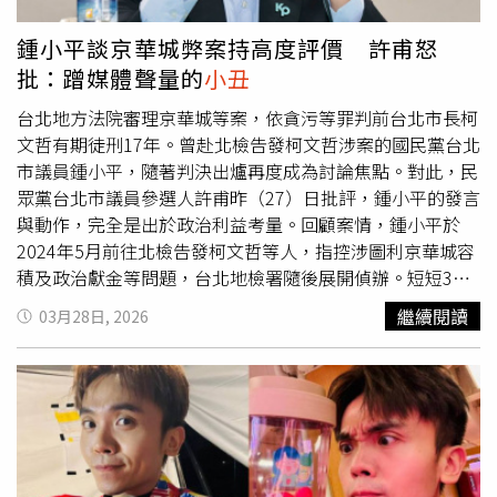
授進一步表示，「笑」是與他人建立聯繫的一種方式，用來
傳達「我信任你」、「我感到安全」、「我喜歡跟你一起」
鍾小平談京華城弊案持高度評價 許甫怒
等訊息。成人多數是明白某些事物好笑的原因在哪，才會開
批：蹭媒體聲量的
小丑
懷大笑，嬰兒也是如此嗎？她表示，過去她與團隊的研究就
發現，4至5個月大的嬰兒，其實已經能分辨「正常」與「不
台北地方法院審理京華城等案，依貪污等罪判前台北市長柯
合常理」的事件，例如，大人把球放在鼻子上假裝
小丑
，嬰
文哲有期徒刑17年。曾赴北檢告發柯文哲涉案的國民黨台北
兒也會覺得有趣。研究團隊預設寶寶會觀察父母的反應，看
市議員鍾小平，隨著判決出爐再度成為討論焦點。對此，民
到父母對著
小丑
笑，也跟著覺得好笑，但實驗發現即使父母
眾黨台北市議員參選人許甫昨（27）日批評，鍾小平的發言
對
小丑
面無表情，仍有寶寶會發出笑聲，顯示他們可能已經
與動作，完全是出於政治利益考量。回顧案情，鍾小平於
可以理解「不尋常=好笑」。寶寶1時期最愛社交 6個月大
2024年5月前往北檢告發柯文哲等人，指控涉圖利京華城容
後還懂「禮貌性假笑」在日常生活中，像是「躲貓貓」或搔
積及政治獻金等問題，台北地檢署隨後展開偵辦。短短3個
癢，都是能逗笑嬰兒的方式。Mireault教授說明，特別是4
月內，檢廉單位將柯文哲列為被告，並以證人身分傳喚超過
繼續閱讀
03月28日, 2026
至6個月大的嬰兒非常喜愛社交，幾乎任何互動都能讓他們
20名台北市府官員。案件歷經多次交保與延押攻防，歷時近
露出微笑或開懷大笑。到寶寶約6個月大時，照顧者會發現
1年半，最終法院判決柯文哲有期徒刑17年。由於鍾小平提
自己要花費更多心思才能吸引寶寶。Mireault教授也觀察
出告發之際，正值國民黨與民眾黨在國會層級展開合作初
到，這時的寶寶還會開始出現「禮貌性微笑」，就像成人聽
期，其舉動一度被基層解讀為衝擊藍白關係，甚至遭部分白
了旁人講笑話後，感覺沒有特別好笑，但還是輕輕地笑一聲
營支持者批評，當時更傳出揚言發動罷免的聲音。對此，許
附和，「6個月大的嬰兒也能做到這一點。」同時，隨著認
甫直言，鍾小平只是為了蹭媒體聲量，才在事件發展後跳出
知功能的發育，這個年紀的寶寶也逐漸摸索出如何逗人發
來「搶功」，本質上就是「蹭的
小丑
」。他進一步批評，觀