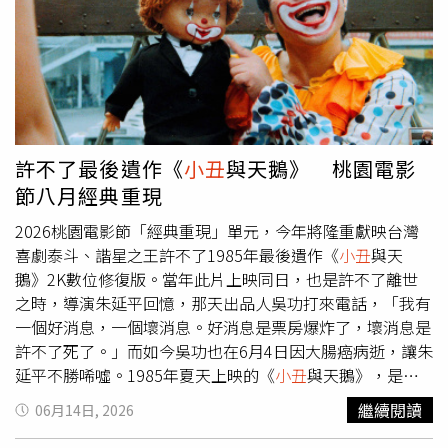
接受與承認該項裁決。近年來，大陸與菲律賓因南海主權爭
狂。她不但獻唱助陣，更邀來康康與于美人一起同歡，帶來
議持續升溫，雙方海警、公務船及漁船多次在爭議海域對
部落神曲〈我心已打烊〉，掀起當晚最大高潮。葉璦菱則發
峙，大陸海警也數度被菲方指控使用高壓水砲驅離菲律賓船
揮一貫幽默本色笑說：「許志豪算是有人情，不然我怎麼會
隻。黃岩島（Scarborough Shoal，台灣稱民主礁）距離菲
沒錢還跑來！」一句話逗得全場大笑，就連坐在台下觀賞演
律賓約160公里，距離大陸約800公里，是雙方衝突焦點之
出的攝影師老公陳文彬也笑得合不攏嘴。康康當然也沒放過
一。今年6月，北京曾在黃岩島入口設置浮動屏障，後來在
吐槽機會，立刻接話笑虧：「蛤？今天沒錢喔？下次坐在這
菲律賓提出外交抗議後拆除；同月，大陸也宣布制裁鐵歐多
邊的藝人朋友，明年要開演唱會記得要說沒空！」葉璦菱則
許不了最後遺作《
小丑
與天鵝》 桃園電影
洛及其直系親屬，禁止入境大陸、香港及澳門，使兩國外交
反擊：「很久沒跟別人借錢了喔！」提到自己曾遭詐騙損失
節八月經典重現
與安全情勢持續緊繃。菲律賓國防部痛批大陸官媒發布的AI
500萬元的往事，康康自嘲表示：「還好是騙財而已，好險
影片涉及種族歧視與仇恨宣傳，要求停止散播相關內容。
沒有被騙色。」再度讓全場笑聲不斷。許志豪唱到經典歌曲
2026桃園電影節「經典重現」單元，今年將隆重獻映台灣
（圖／翻攝自臉書，Department of National Defense -
〈
小丑
〉時，一度在舞台上哽咽落淚。（圖／三立藝能中
喜劇泰斗、諧星之王許不了1985年最後遺作《
小丑
與天
Philippines）
心、寬宏藝術提供）當晚台下同樣星光熠熠，包括許效舜、
鵝》2K數位修復版。當年此片上映同日，也是許不了離世
王彩樺、寶媽、佩甄等藝人都特地到場支持。看到現場滿滿
之時，導演朱延平回憶，那天出品人吳功打來電話，「我有
藝人好友，康康再度開玩笑表示：「一個人包100張票，7
一個好消息，一個壞消息。好消息是票房爆炸了，壞消息是
個人就700張了，怎麼那麼好！」讓許志豪忍不住笑回：
許不了死了。」而如今吳功也在6月4日因大腸癌病逝，讓朱
「你怎麼來給我漏氣。」不過康康也感性表示，許志豪為了
延平不勝唏噓。1985年夏天上映的《
小丑
與天鵝》，是諧
演唱會前一晚幾乎沒睡，自己同樣緊張到失眠，還笑拱許志
星之王許不了生前最後一部作品，描述腹語
小丑
阿坤被老闆
繼續閱讀
06月14日, 2026
豪明年挑戰更大的舞台：「明年要更大的場，好不好？北流
趕出歌舞團，幸而歌舞女郎阿珠情義相隨，兩人結伴行走江
好不好？」演唱會尾聲，氣氛轉為溫馨感人。許志豪深情談
湖，有笑有淚的感人故事。許不了搭檔性感女星甄秀珍，外