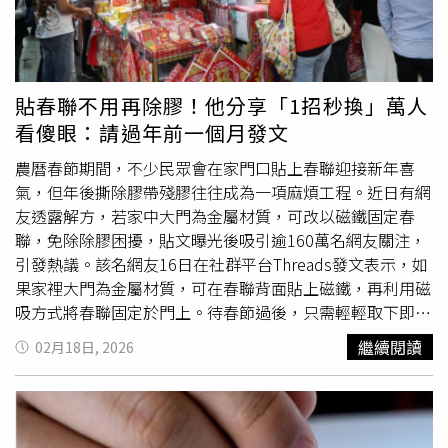
團訓與年度集訓外，每一次的團練都會讓演員們討論在醫院
中，葉道煌恰好遇上了正在病房巡演的紅鼻子醫生，由創辦
演出的實際狀況與問題，從而調整精進，也會安排心理、醫
人Luc和馬照琪領軍，在醫院開啟了小小的醫院音樂遊行，
療等各領域講師，增強演員學習新知，增加默契，透過每一
輕快的音樂聲瞬間充滿了整個醫院，讓原本心情沮喪的葉道
次的回饋報告，梳理內在經歷與心理狀態，同時安排定期心
煌，在得到媽媽的同意後，忍不住興奮加入遊行隊伍，跟著
貼春聯不用再除膠！他分享「1招秒換」萬人
理諮商輔導，陪伴演員面對情緒，維持身心平衡。儘管紅鼻
繞行病房。在病況穩定後，道煌拿出自己珍藏已久的牛仔
看傻眼：請過年前一個月發文
子醫生的演員不需要一定有表藝科背景，但協會還是希望招
服，跟著音樂遊行一起環繞整個病房，原本因為病況而鬱鬱
募有一定社會經歷的人來參與。至於什麼特質的人才有機會
寡歡的他，終於有力氣再次玩鬧，甚至還主動表示希望能成
農曆春節期間，不少民眾會在家門口貼上春聯迎接新年喜
成為紅鼻子醫生，Luc說，
小丑
醫生在藝術表演能力上，不
為紅鼻子醫生的助手，一起加入表演給其他小朋友看，跟著
氣，但年後撕除膠帶殘膠往往成為一項麻煩工程。近日有網
僅要在人際層面打開自己，成為一個建立開放信任關係的表
一起戴上紅鼻子面具，在各病房間巡演，但其實當時的他早
友透露解方，若家中大門為金屬材質，可改以磁鐵固定春
演藝術家，最重要的是，要有強大的心理復原力。
因身體健康影響，很難下床。曾經討厭的看病回診，因為每
聯，免除除膠困擾，貼文曝光後吸引逾160萬名網友關注，
週的紅鼻子醫生表演，漸漸變成一件值得期待的事情，葉道
引發熱議。該名網友16日在社群平台Threads發文表示，如
煌甚至不忘準備禮物給其他小朋友。但，道煌最終仍因不敵
果家裡大門為金屬材質，可在春聯背面貼上磁鐵，再利用磁
病魔，於2017年1月逝世，在生命的盡頭，看到自己也能有
吸方式將春聯固定於門上。待春節過後，只需輕輕取下即可
讓人開心的本事，讓葉道煌曾對著天空開心大喊，「我是大
更換，不必擔心膠帶殘留問題，直言「直接一秒換春聯」。
繼續閱讀
02月18日, 2026
明星，我要去天堂了」。罹病前期，葉道煌的筆觸色彩鮮
貼文曝光後，不少網友湧入留言區表示驚喜，「我現在正式
明，充滿想像，畫出自己身體內和壞細胞的大戰。（圖／周
封你為春聯門神」、「曹蘭王月是不是有去過你家」、「清
志龍攝）他生前所留下的畫作，也被媽媽和紅鼻子醫生一起
了20年膠帶的我是
小丑
嗎」、「以後請過年前一個月發文，
悉心整理成繪本，記錄下他罹病治療的所有心情。打開繪
謝謝」、「為什麼讓我黏完30分鐘才看到」、「或是直接買