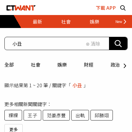
跳至主要內容區塊
下載 APP
最新
社會
娛樂
財經
⊗ 清除
全部
社會
娛樂
財經
政治
顯示結果第 1 ~ 20 筆 / 關鍵字「
小丑
」
更多相關新聞關鍵字：
粿粿
王子
范姜彥豐
出軌
邱勝翊
更多