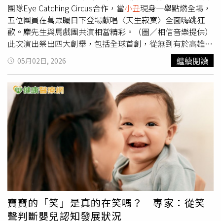
（Ferdinand Marcos Jr.）曾在今年3月接受《彭博社》專訪
團隊Eye Catching Circus合作，當
小丑
現身一舉點燃全場，
時聲稱，菲中關係的重置「正在發生」，而且「將會出現非
五位團員在萬眾矚目下登場獻唱〈天生寂寞〉全面嗨跳狂
常、非常重大的重組」。他解釋，中國在提供肥料方面確實
歡。麋先生與馬戲團共演相當精彩。（圖／相信音樂提供）
給予幫助，「我們始終嘗試將領土爭議與貿易安排區分開
此次演出祭出四大創舉，包括全球首創，從無到有於高雄劃
來，而許多投資仍然……來自中國。」報導補充，中國決定
地打造「全帳篷」式馬戲團演唱會王國；麋式舞台打造「巨
繼續閱讀
05月02日, 2026
制裁如此高層級的外國官員相當罕見。2022年8月，北京曾
型鹿角」直衝10公尺、近3層樓高；高空吊環、雜耍球飛
制裁時任立陶宛交通與通訊部副部長瓦伊丘凱維丘特
旋、足技翻騰等高難度馬戲特技結合演唱會內容；大馬戲團
（Agnė Vaiciukevičiūtė）。當時她以官方身分訪問台灣後，
王國遊樂園腹地約22500平方公尺、堪比三座足球場大小。
中國除對其實施制裁外，也暫停與其所屬部會的一切合作。
麋先生接連激唱7首歌後，終於停下來和歌迷說話，主唱聖
與此同時，圍繞「黃岩島」（我稱為「民主礁」、 菲律賓
皓激動分享：「這個大馬戲團從一開始其實只是個玩笑話，
稱為「班拿獨淺灘」）的緊張局勢也再度升溫。黃岩島位於
一直到今天有這麼多人來到現場，我們在一個沒有人開過演
菲律賓專屬經濟區內，但目前由中國控制，兩國均宣稱擁有
唱會的場地，真的蓋了一座馬戲帳篷、站在台上唱歌，很想
該環礁的主權。北京也批評菲律賓與其夥伴國家進行軍事演
跟大家說謝謝！不管是台上台下的大家，我們都是寫下這段
習，包括美國、澳洲以及日本，認為這些演習加劇了區域緊
歷史第一頁的人，接下來還有很多天要寫，我們大家就努力
張與不穩定。而在今年4月20日至5月8日舉行的「肩並肩聯
的一筆一劃把它寫好。」以諾則興奮分享：「這次帶著新的
合軍演」（Balikatan Exercise）中，日本對其參與方式作
歌單、新的夥伴，回到心愛的高雄！我要特別感謝我的太
出歷史性調整，從過去的觀察員角色升級為正式參與者，還
太，因為我今年多了一個新的身份－成為新手爸爸，當我在
寶寶的「笑」是真的在笑嗎？ 專家：從笑
派遣了1,400名自衛隊官兵參加演習。日本在年度聯合軍演
外面演出工作的時候，她都要獨自照顧小孩，非常辛苦。」
聲判斷嬰兒認知發展狀況
中的角色提升，引發了北京的不滿，中國對東京在印太地區