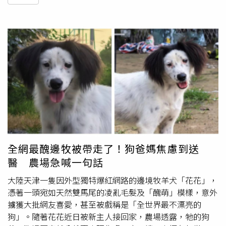
全網最醜邊牧被帶走了！狗爸媽焦慮到送
醫 農場急喊一句話
大陸天津一隻因外型獨特爆紅網路的邊境牧羊犬「花花」，
憑著一頭宛如天然雙馬尾的凌亂毛髮及「醜萌」模樣，意外
擄獲大批網友喜愛，甚至被戲稱是「全世界最不漂亮的
狗」。隨著花花近日被新主人接回家，農場透露，牠的狗