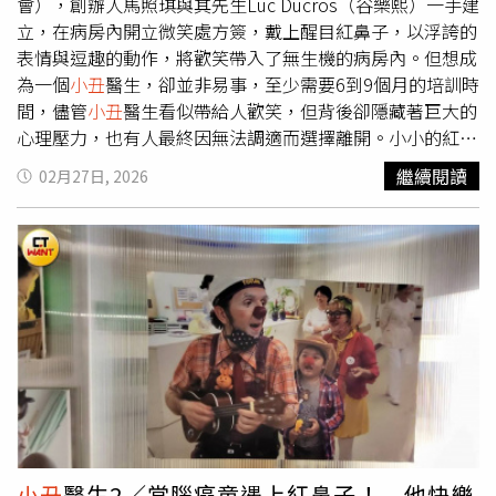
無法事先演練安排，全靠當下隨機應變，藉由病患與家屬的
會），創辦人馬照琪與其先生Luc Ducros（谷樂熙）一手建
反應來決定接下來的劇本，以此搭建與病患的橋樑，不僅需
立，在病房內開立微笑處方簽，戴上醒目紅鼻子，以浮誇的
要學習表演藝術課程，也得對醫療衛教與心理發展等課程有
表情與逗趣的動作，將歡笑帶入了無生機的病房內。但想成
一定了解，才能藉由古怪、滑稽的動作拉近人們的距離、讓
為一個
小丑
醫生，卻並非易事，至少需要6到9個月的培訓時
人們放下防備心。馬照琪和先生Luc說，
小丑
代表的是一種
間，儘管
小丑
醫生看似帶給人歡笑，但背後卻隱藏著巨大的
存在狀態，接受自己無論好壞的一切，將缺點轉化成表演的
心理壓力，也有人最終因無法調適而選擇離開。小小的紅鼻
重點，藉由缺點被暴露，降低戒備感，讓病童或是長照中心
子面具被視為「世上最小面具」，象徵著純真與歡樂，彷彿
繼續閱讀
02月27日, 2026
的長者們，都能接納自己的一切。紅鼻子醫生的演出為即興
只要戴上紅鼻子，所有一切的愚蠢都可以被接納、被允許。
演出，更得觀察觀眾反應，即時做出回應與調整。（圖／紅
（圖／周志龍攝）抵達紅鼻子醫生協會的當天，恰好他們正
鼻子關懷
小丑
協會提供）馬照琪和Luc解釋，由於每一次的
在進行紅鼻子醫生培訓，看著12位學員們魚貫而入，在Luc
表演都很難先預演，所有表演都需要配合不同年齡層的患
的引導下3人一組，開始了表演。練習時的表演，沒有醒目
者，為患者進行量身打造的演出，例如有曾遭受過家暴的孩
的紅鼻子，也沒有誇張的妝容，全靠學員們的肢體語言與表
童，對於揮打的動作相當敏感，這時就得觀察孩子反應，來
情，偶爾加入一點語言對話，讓表演逐漸生動有趣。由於每
立刻作出應對，感受他們的感受。他們說，如他們曾前往兒
一次的演出都是即興演出，無法有劇本，甚至僅能靠窗簾作
童加護病房進行表演，但表演根本還未開始，孩子光看到就
為遮擋進出的依據，相當仰賴每一次演出的經驗累積，而演
開始崩潰，因此讓他們當即做出決定，退後至窗戶外進行表
員們每一次的表演，也得時時刻刻暗中觀察台下觀眾的情
演，專注演繹出現與消失的劇碼，讓原本崩潰的孩子終於笑
緒，從而作出調整，甚至還得考量醫院設備與動線，表演難
出來。當被問到擔任紅鼻子醫生期間是否曾被拒絕時，馬照
度實在不小。培訓過程中，3人一組即興演出，也得時時注
琪笑著說，「很常啊」，有時候有可能是因為孩子的情緒不
意台下觀眾反應，而創辦人Luc也會即時給出反饋。（圖／
小丑
醫生2／當腦癌童遇上紅鼻子！ 他快樂