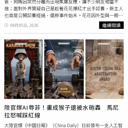
爸、狗媽因突然分離而出現焦慮反應，讓不少網友相當不
捨；面對外界質疑自己是趁著花花爆紅才出手認養，新主人
也首度公開認養經過，還原事件始末。花花因外型與一般邊
境牧羊犬截然不同而爆紅，全網更封牠為「最不漂亮的
繼續閱讀
08月05日, 2026
狗」，卻意外成為人氣網紅。綜合陸媒報導，花花目前約9
個月大，生活在天津一處農場，由一名70多歲、在農場工作
多年的老員工照顧。老人約5年前收養一對純種邊境牧羊
犬，之後繁育出一窩幼犬，其餘兄弟姊妹都外型標準、很快
找到新主人，唯獨花花因毛髮凌亂、長相特別，被附近居民
戲稱為「
小丑
」，一直留在農場陪伴狗爸、狗媽。花花全身
以米白色毛髮為主，夾雜黑色斑點，頭頂一撮黑毛自然向兩
側翹起，神似綁著雙馬尾。一名農場員工將牠的影片分享到
網路後迅速爆紅，「醜萌邊牧一家三口」也成為熱門話題，
短短一週吸引大量瀏覽，不少網友笑稱牠是「天下倒數第一
漂亮的狗」，也有人認為正因為與眾不同，才讓牠格外有魅
力。農場經營者表示，花花爆紅前，就有一名在附近工作的
陸官媒AI辱菲！畫成猴子還被水砲轟 馬尼
女子前往認養，並支付訂金，雙方原本約定先讓花花留在老
拉怒喊踩紅線
員工家中寄養，等新主人安頓好住處後再接回家。然而花花
意外走紅後，老員工一度因捨不得而反悔出售，最後經雙方
大陸官媒《中國日報》（China Daily）日前發布一支人工智