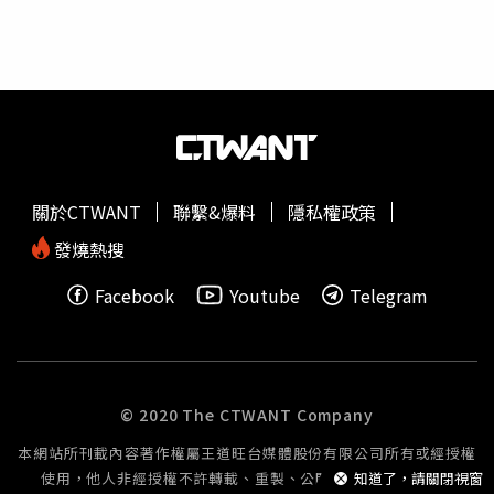
希望發生的劇本，就是國民黨出來大鬧立法院、杯葛法案。
這樣他們就可以順理成章地大喊「國民黨媚中賣台」、「藍
營阻擋台灣國家正常化」，然後繼續收割選票，實際上根本
不用承擔修法通過後的國安風險。滿志剛說，但還記得
2020年5月，當時民進黨立委蔡易餘也提過一模一樣的提
案。那一次，國民黨看破手腳，不只不阻擋，還大喊「讓他
過」、「幫忙付二讀費」。結果呢？民進黨自己嚇死了！最
後在黨內壓力跟美國關注下，蔡易餘自己當縮頭烏龜，還留
關於CTWANT
聯繫&爆料
隱私權政策
下千古笑話：「柯總召當黑暗騎士，我當
小丑
又何妨？」滿
志剛表示，今年又是選舉年，民進黨故技重施想犧牲國家安
發燒熱搜
全騙選票，那國民黨這次也應該一樣，不必阻擋！讓全體國
Facebook
Youtube
Telegram
人看清楚，這輛失速列車是會真的撞上去？還是駕駛員會再
次承認自己是在「打假球」，再次承認自己只是個只想騙
票、正事不幹的「政治
小丑
」！
© 2020 The CTWANT Company
本網站所刊載內容著作權屬王道旺台媒體股份有限公司所有或經授權
使用，他人非經授權不許轉載、重製、公開播送或公開傳輸。
知道了，請關閉視窗