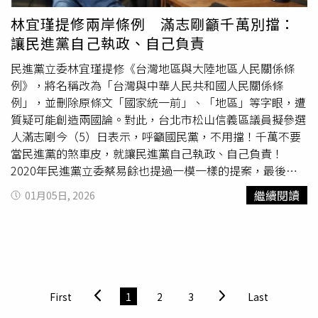
跨界交融的「文化嘉年華」，《幾米男孩的100次勇敢》於
存」、「這行銷手法不行」、「原來是原味蛋塔改名成認輸
林宜瑾提修兩岸條例 滿志剛籲千萬別擋：
大年初三至初五（2/19至2/21）及二二八連假（2/27-3/1）
蛋塔，這個取名真是謝囉」、「昨天排隊去買：我好像
小
讓民進黨自己執政、自己負責
在圓滿劇場上演，購票資訊請洽TixFun及Klook售票系統。
丑
」，更有網友模仿相同手法稱：「『行銷部長』從今日辭
職，隔日『行銷部長－穿長袖外套』正式到職」。不過也有
民進黨立委林宜瑾提修《台灣地區與大陸地區人民關係條
另一派網友認為，「做得好！你這樣行銷真的厲害耶」、
例》，將名稱改為「台灣與中華人民共和國人民關係條
「果然是蛋塔專賣店」、「這企劃不得不說真的很牛，吸引
例」，並刪除原條文「國家統一前」、「地區」等字眼，遭
客人的目光來行銷」、「很有趣，滿好笑的」。
質疑可能創造兩國論。對此，台北市松山信義區議員擬參選
人滿志剛今（5）日表示，呼籲國民黨，不用擋！千萬不要
當民進黨的煞車皮，就讓民進黨自己執政、自己負責！
2020年民進黨立委蔡易餘也提過一模一樣的提案，最後在
黨內壓力跟美國關注下，蔡易餘自己當縮頭烏龜，還留下千
繼續閱讀
01月05日, 2026
古笑話：「柯總召當黑暗騎士，我當
小丑
又何妨？」滿志剛
指出，民進黨缺電、詐騙、居住正義沒半撇，又開始連署要
把「兩岸人民關係條例」改成「台灣與中華人民共和國關係
條例」，又要刪除原條文中「國家統一前」的字眼，把用爛
的台獨神主牌又拿出來拜，就知道選舉又要到了！滿志剛表
示，呼籲國民黨，不用擋！千萬不要當民進黨的煞車皮，就
First
1
2
3
Last
讓民進黨自己執政、自己負責！滿志剛提到，民進黨現在最