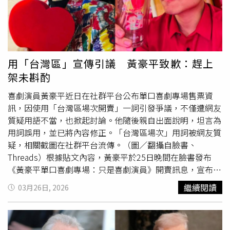
笑，例如模仿大人發出「噗噗」的聲音、故意推倒兄姐的積
察鍾許甫說，鍾小平過去是新黨、又無黨、加入國民黨後又
木、戳破泡泡等來吸引他人的注意力。寶寶不愛笑代表發育
退黨，一度還想蹭民眾黨，蹭不成又回國民黨，光這樣，忠
有狀況？專家：這樣判斷家長常關心「寶寶不太笑，是不是
誠度非常可疑。 加上近期言行，完全是為了個人選舉生
有什麼問題？」對此Mireault教授認為，爸爸媽媽應相信自
存，試圖向淺綠及無黨籍選民靠攏，「他現在表現得比綠營
己的直覺，不必過度焦慮。每個嬰兒氣質不同，有些本來就
還綠、比側翼還側翼」，形同為政治利益而無視政黨立場。
用「台灣區」宣傳引議 黃豪平致歉：趕上
較「嚴肅」、不易被逗笑，她建議，家長可多留意寶寶的各
許甫強調，鍾小平的行為不僅引發民眾黨感到憤怒，就連許
架未斟酌
種反應，例如是否會與人進行眼神交流、喜不喜歡被抱、對
多國民黨內部人士，都期盼鍾能受到社會大眾檢視
周遭環境抱有無好奇心等，以此觀察寶寶不愛笑，究竟只是
喜劇演員黃豪平近日在社群平台公布單口喜劇專場售票資
需要更努力才能逗他們笑，還是有潛在的健康問題。【延伸
訊，因使用「台灣區場次開賣」一詞引發爭議，不僅遭網友
閱讀】「怎麼抱」攸關寶寶髖關節發育是否正常 醫籲：六
質疑用語不當，也掀起討論。他隨後親自出面說明，坦言為
個月是治療黃金期懷孕要馬上停掉安眠藥？醫揭「自行停
用詞誤用，並已將內容修正。「台灣區場次」用詞被網友質
藥」也有風險 身心兼顧護母嬰健康
疑，相關截圖在社群平台流傳。（圖／翻攝自臉書、
https://www.healthnews.com.tw/readnews.php?
Threads）根據貼文內容，黃豪平於25日晚間在臉書發布
id=68279
《黃豪平單口喜劇專場：只是喜劇演員》開賣訊息，宣布4
月1日開放售票。不過，貼文中出現「台灣區場次開賣」的
繼續閱讀
03月26日, 2026
描述，與同文提及的「美國場次」形成對比，引發部分網友
質疑用語標準不一，認為「台灣」不需額外加上「區」字。
相關截圖隨後被轉發至Threads等社群平台，有網友指出該