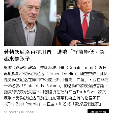
用法顯得突兀，甚至認為帶有不必要的延伸意涵；也有人舉
例其他脫口秀演員來台演出時，多直接標示地點或城市名
稱，未使用類似表述，使討論進一步擴大。面對批評聲浪，
黃豪平於留言區回應表示，「台灣區」原本只是作為「區
域」、「位置」區分使用，並無其他意思。他坦言因趕著上
架售票資訊，未在用詞上多加斟酌，對於感到不適的民眾表
達歉意，並表示若用詞不妥願意更正。其後，他已將貼文內
容修改為「台灣」。此外，對於留言區出現批評甚至嘲諷聲
音，黃豪平也以自嘲方式回應，有網友留言稱其為「
小
勞勃狄尼洛再槓川普 遭嗆「智商極低，哭
丑
」，他則回應「我是大丑」，並表示願意接受外界指教。
起來像孩子」
事件延燒後，網路上出現不同看法。有網友認為應直接使用
「台灣」，避免產生誤解；也有人認為該用語僅屬一般分
根據《衛報》報導，美國總統川普（Donald Trump）近日
類，不需過度解讀。另有留言以輕鬆語氣回應，反映整體討
再度與影帝勞勃狄尼洛（Robert De Niro）隔空交鋒。起因
論呈現多元觀點。整起事件圍繞用詞選擇引發爭議，也再次
是勞勃狄尼洛在節目中公開批評川普為「白癡」，並在華府
凸顯公眾人物在發布資訊時，文字細節容易成為輿論焦點。
一場名為「State of the Swamp」的活動中發表強烈言論，
指責總統表現失當。川普隨後在社群平台Truth Social發文
反擊。勞勃狄尼洛日前在由妮可華勒斯主持的播客節目
《The Best People》中直言，川普將「毀掉這個國家」，
並表示「我們必須讓他下台」。他同時批評部分支持者高舉
繼續閱讀
02月27日, 2026