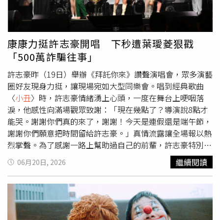
下影片，停止發布類似內容，並呼籲陸方在公共論述中展現
展開一場空前的趣味對決。本集關卡的刺激程度更是進階到
尊重、尊嚴及對事實的基本尊重，避免進一步擴大兩國人民
了「發瘋」等級。在挑戰過程中，KID突然情緒失控、瘋狂
之間的不信任。菲律賓國防部長鐵歐多洛（Gilberto
大叫，甚至激動到整個人跪在地上朝著天空大喊「天公伯
Teodoro）則發表聲明，形容這支影片是「卑劣宣傳」，更
啊！」。不僅如此，製作人還安排了超荒謬的特別任務，
康康力挺許志豪開唱 下秒遭葉璦菱狠戳
是「任何自稱負責任區域領導者國家的恥辱」。他表示，大
TORO在半夜偷偷潛入KID的房間跳起「健康操」，讓在睡
「500萬詐騙往事」
陸無法透過理性、證據及國際法支撐其南海主張，因此轉而
夢中被驚醒的KID滿頭問號。後半夜的關卡更直接升級，嘉
利用種族歧視、威脅及煽動仇恨等方式進行宣傳。鐵歐多洛
賓戴著「
小丑
面具」在半夜突襲TORO房間，引發半夜驚聲
許志豪昨（19日）舉辦《拜託你來》讚聲演唱會，眾多演藝
指出，影片除了刻意嘲弄具有法律效力的2016年南海仲裁
尖叫。這場從白天戰到半夜的硬仗，不僅考驗嘉賓們的智力
圈好友現身力挺，讓現場宛如大型同樂會。唱到經典歌曲
裁決，也美化對菲律賓人民及軍人施暴的行為，暴露出大陸
與體能，更是對耐力的試煉？精彩對決絕對不能錯過。請一
〈
小丑
〉時，許志豪情緒湧上心頭，一度在舞台上哽咽落
宣傳機器在道德與智力上的破產。他更批評，大陸近來一連
定要鎖定中視周六晚間10點播出的《綜藝玩很大》。 被瞬
淚，他感性向滿場觀眾致謝：「現在幾點了？導演說8點才
串近乎「精神分裂」的作為已令人無法忽視，而這次最新的
間激怒潘映竹對KID破音怒吼「怎樣啦」。（圖／綜藝玩很
能哭。謝謝你們真的來了，謝謝！今天是連假還是端午節，
去人性化宣傳，更顯示其既不是一個安全、自信的行為者，
大提供）
謝謝你們願意把時間留給許志豪。」真情流露讓全場報以熱
也不是值得信賴的鄰國。菲律賓海岸防衛隊發言人塔里耶拉
烈掌聲。為了感謝一路上幫助過自己的前輩，許志豪特別安
（Jay Tarriela）也在社群平台X轉發影片，直指這是「赤裸
排一段致敬組曲，以歌聲向康康、荒山亮、許常德及王瑞霞
繼續閱讀
06月20日, 2026
裸的種族主義」。他強調，「這個時代絕不容許種族歧視，
等人表達感謝。他表示，這些前輩多年來給予自己許多提攜
任何透過貶低其他族群來羞辱他人的行為，都理應受到譴
與鼓勵，因此希望透過最熟悉的音樂方式向大家致意。演唱
責。菲律賓人不是猴子！」2016年，位於荷蘭海牙的常設
會驚喜橋段接連不斷。許志豪介紹嘉賓時，先提到天后葉璦
仲裁法院裁定，大陸以「九段線」主張南海大部分海域權利
菱，還故意賣關子笑說：「不可能啦，我怎麼可能請得動
缺乏國際法依據，並否定其部分主權聲索，但北京始終拒絕
她！」沒想到話才剛說完，葉璦菱竟現身，全場瞬間陷入瘋