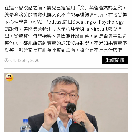
逸凡更是在現場大爆料，直喊自己也多了一個新身份，隨後
日益擴大的軍事野心也愈發警惕。
笑著解釋：「我也是在馬戲團裡面演出過的人。」驚喜發言
在還不會說話之前，嬰兒已經會用「笑」與爸爸媽媽互動，
嚇壞眾人，讓聖皓也忍不住說：「我真的被你嚇到，搶版面
總是咯咯笑的寶寶也讓人忍不住想要繼續逗他玩。在接受美
搶成這樣！」
國心理學會（APA）Podcast節目Speaking of Psychology
訪談時，美國佛蒙特州立大學心理學Gina Mireault教授指
出，從寶寶何時開始笑、會因為什麼而笑，到是否會主動逗
笑他人，都能觀察到寶寶的認知發展狀況，不過如果寶寶不
愛笑，部分家長可能為此感到焦慮，擔心是不是有什麼健康
問題，對此她也為家長提供判斷的方式。寶寶何時開始學會
繼續閱讀
04月26日, 2026
笑？專家：有意識的笑從這時機開始Mireault教授說明，胎
兒其實在子宮內就會「微笑」，新生兒也常在睡眠或各種刺
激下露出笑容，但都屬於無意識、不受控制的反射動作。約
在6週左右，嬰兒開始出現有意識的微笑，會對特定對象產
生反應，例如看到照顧者的臉、聽到熟悉聲音，或被寵物舔
一下，都可能逗笑寶寶。多數發育正常的寶寶會在4個月左
右真正「笑出聲」，具體時間因人而異。Mireault教授指
出，初期讓嬰兒發笑的多半是從未聽過的聲音或從未體驗過
的觸感，例如突然的打噴嚏、公雞啼叫或搔癢等刺激。寶寶
也懂「好笑」嗎？研究揭：4個月大就具判斷力Mireault教