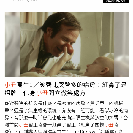
Maga旗幟的行為，強調「我們也是美國人」。隨後，勞勃
狄尼洛於華府參與「State of the Swamp」活動，該活動被
視為對川普國情咨文演說的回應。在情緒激動的演說中，他
形容總統「失敗、慌亂且絕望」，並表示自己對國家現況感
到失望。對此，川普在Truth Social上長文回應，除批評民
主黨籍眾議員伊爾汗歐瑪與拉希達特萊布外，也將矛頭指向
狄尼洛。他形容對方「精神失常」、「病態又瘋狂」，並稱
其「智商極低」，甚至指部分言論「幾乎涉及犯罪」。川普
還嘲諷勞勃狄尼洛在活動中落淚的畫面，稱其「像小孩一樣
崩潰」。事實上，狄尼洛長期公開反對川普。早在2024年
總統大選前，他接受媒體專訪時便稱川普「不是正統共和黨
人」，並形容對方為「混蛋、白癡與
小丑
」。雖然他並非特
小丑
醫生1／笑聲比哭聲多的病房！紅鼻子是
別支持時任副總統賀錦麗，但仍認為對方「至少關心國家與
招牌 化身
小丑
開立微笑處方
人民的狀況」。
你對醫院的想像是什麼？是冰冷的病房？貧乏單一的機械
聲？還是了無生機的環境？有沒有一種可能，看似冰冷的病
房，有那麼一時半會兒也能充滿無限生機與孩童的笑聲？台
灣首間
小丑
醫生協會─紅鼻子醫生（紅鼻子關懷
小丑
協
會），由創辦人馬照琪與其先生Luc Ducros（谷樂熙）創