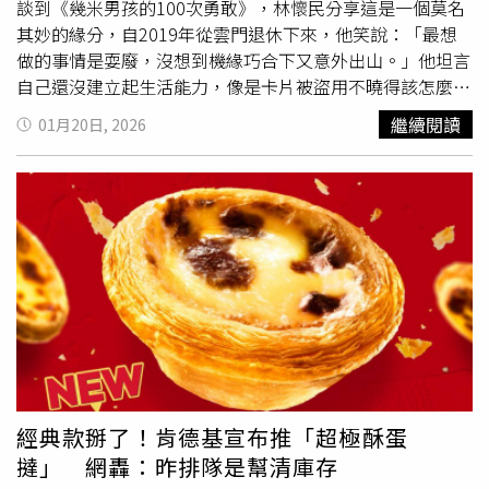
談到《幾米男孩的100次勇敢》，林懷民分享這是一個莫名
《過度保護的加穗子》，電影《女子戰隊》、《植物圖鑑》
其妙的緣分，自2019年從雲門退休下來，他笑說：「最想
等，並以「充希（みつき）」名義進行歌手活動。岡田將
做的事情是耍廢，沒想到機緣巧合下又意外出山。」他坦言
生、高畑充希迎來新生命。（圖／翻攝自
自己還沒建立起生活能力，像是卡片被盜用不曉得該怎麼處
Instagram@mitsuki_takahata）
理，但為了這齣劇，他竟成為網購專家，角色所需的道具，
繼續閱讀
01月20日, 2026
有許多都是林懷民花大把時間在網路搜來，像是盲女的紅背
帶，大概找了半個月，搶到最後僅剩的一個。林懷民說，他
一直想做一個作品，讓每一個人都看得懂，不管大學教授，
還是計程車司機，不管是小孩還是大人，每個人都可以參
加，可以開心，沒想到竟然在馬戲完成夢想。他笑說：「台
南、高雄的演出很多親子觀眾。有小孩看完表演，走出帳
篷，就開始翻筋斗。有些父母帶小孩三刷、四刷。」更樂得
分享，他人生聽到最棒的舞評，是台南演出時，聽到身後一
個歐吉桑用閩南話喊出：「X～水啦！」現場體會到觀眾的
快樂，跟從前他獲得《紐約時報》等國際媒體的稱讚，完全
是不同的心情。《幾米男孩的100次勇敢》由林懷民、幾
米、FOCASA馬戲團跨界合作。（圖／FOCASA馬戲團）幾
經典款掰了！肯德基宣布推「超極酥蛋
米對這齣作品的投入，讓林懷民格外感動。他把所有繪本攤
撻」 網轟：昨排隊是幫清庫存
出來，任由林懷民選用。幾乎足不出戶的幾米，去年在台