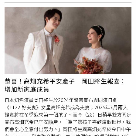
自己像
小丑
一樣。貼文一出，引發許多網友討論。有不少人
跟原PO一樣，「我從小到大也都念ㄎㄨ耶，難怪每次想買
新髮箍搜尋關鍵字都打不出來」、「你不孤單，我也都念ㄎ
ㄨ」、「其實我知道ㄎㄨ是錯的，但我還是念髮ㄎㄨ」、
「我想說聽得懂就好，又不是在考試」。有一派人則表示，
「箍一直都只念ㄍㄨ啊，除了髮箍最常聽到的應該是金箍
棒、緊箍咒」、「箍本來就是念ㄍㄨ喔，不知道為什麼大家
都念成ㄎㄨ」。據教育部《重編本國語辭典》與《簡編本國
語辭典》，箍的標準讀音確實為ㄍㄨ，常見用法有髮箍和頭
箍。
恭喜！高畑充希平安產子 岡田將生報喜：
增加新家庭成員
日本知名演員岡田將生於2024年驚喜宣布與同演日劇
《1122 好夫妻》女星高畑充希成為夫妻；2025年7月兩人
證實將在冬季迎來第一個孩子。而今（28）日稍早雙方同步
宣布高畑充希已平安順產，「為了讓孩子喜歡這個世界，我
們會全心全意付出努力。」岡田將生與高畑充希於今日中午