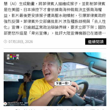
協調，花花仍於8月3日正式入住新家。不過，花花離開後，
慧（AI）生成動畫，將菲律賓人描繪成猴子，並影射菲律賓
狗爸爸、狗媽媽因從小與牠形影不離，突然分開後出現明顯
是在美國、日本操控下才會依據南海仲裁裁決主張南海權
應激及焦慮反應，精神狀況不佳，老員工心情也十分低落，
益，影片最後更安排猴子遭高壓水砲噴射，引爆菲律賓政府
因此暫時將兩隻大狗交由農場照顧，並安排前往動物醫院接
強烈反彈。菲律賓外交部痛批影片涉及種族歧視與「去人性
受健康檢查。農場也公開向新主人喊話，希望未來能多帶花
化」宣傳，已逾越正常政治辯論界線，要求立即下架；國防
花回農場探望父母，讓一家三口有機會再次團聚。事件曝光
部更怒斥這是「卑劣宣傳」，批評大陸宣傳機器已在道德與
後，有網友質疑，新主人是在花花爆紅後才認養，甚至懷疑
智力層面破產，雙方因南海爭議而持續升高的外交對立再添
繼續閱讀
07月18日, 2026
有意利用牠的人氣經營社群牟利。對此，新主人拍片澄清，
火藥味。大陸官媒AI影片以猴子影射菲律賓，並安排遭高壓
表示自己早在7月27日便到農場看狗，當時花花尚未爆紅，
水砲噴射橋段，引發菲律賓政府怒批「卑劣宣傳」。綜合
因得知牠遲遲找不到主人，便決定認養，並在7月29日開設
《路透》、法新社及英國廣播公司（BBC）等外媒報導，這
社群帳號分享花花日常，而第一支介紹「醜小狗」的影片也
支長約1分鐘的AI影片於7月10日發布在《中國日報》官方臉
是由自己拍攝上傳，並非等花花爆紅後才開始經營。新主人
書，時間點正值菲律賓紀念2016年南海仲裁裁決10週年，
進一步表示，當時同窩幼犬售價約300元人民幣（約新台幣
因此引發外界高度關注。影片中，一隻身穿菲律賓傳統服飾
1400元），考量老員工照顧花花許久，因此主動加價，以
「巴隆衫」（Barong）的猴子，被兩隻印有美國及日本國
400元人民幣（約新台幣1900元）完成認養，並請老員工暫
旗的巨大手臂推上船上的卡拉OK舞台，象徵菲律賓受美日
時代為照顧一段時間，對方也欣然同意。不過，另有媒體報
操控。猴子起初唱出有關菲律賓與日本5月底宣布啟動專屬
導花花最終交易金額約為2400元人民幣（約新台幣1.1萬
經濟區（EEZ）及大陸礁層海洋邊界談判的內容，隨即遭畫
元），對於兩種價格說法為何不同，農場及新主人均未進一
外音斥責「唱錯歌了」、「蠢猴子」，接著從口袋掏出一張
步說明。新主人也透露，雖然花花其實是公狗，但因頭頂毛
寫有「南海仲裁裁決」的紙張，改唱指定歌詞。然而畫外音