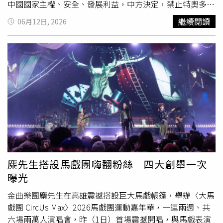
年不到一歲的許不了之女葉蓉庭，2015年結婚時由朱延平
中國國家主權、安全、發展利益，中方決定，禁止特奧多羅
送嫁，2025年《
小丑
與天鵝》在世界影音遺產日放映時，
及其配偶、子女入境中國內地及香港、澳門，禁止中國境內
繼續閱讀
06月12日, 2026
葉蓉庭也是在朱延平的陪同下，第一次在大銀幕上，看到如
的組織、個人與特奧多羅及其配偶、子女進行任何交易、合
此清晰的父親形象。《
小丑
與天鵝》出品人吳功日前病逝朱
作等活動。」中菲關係長期因南海爭議而緊張，而近幾週來
延平感念唏噓。（圖／海鵬提供）褚明仁說，許不了從
情勢進一步惡化。主因之一是日本與菲律賓宣布，將就台灣
1979年登上大銀幕，到1985年過世，短短六年間拍攝了46
東側海域展開海上邊界談判。北京認為，這項旨在劃定專屬
部電影，每一部都賣座，而《
小丑
與天鵝》上映時伴隨著許
經濟區及大陸棚邊界的談判，將威脅中國對台灣東側爭議海
不了離世新聞，引爆票房狂潮，許多觀眾在戲院裡一邊哭一
域所主張的主權。上週，特奧多羅表示菲律賓在領土及政治
邊笑，最後《
小丑
與天鵝》在當年度台北票房位列第三，成
層面上仍面臨來自中國的「嚴重威脅」，北京因此點名批評
龍、洪金寶的《龍的心》只排名第四。朱延平也說，許不了
他，並呼籲馬尼拉（Manila）採取行動，防止「少數
小丑
」
生前，他們共同有個願望，要「打倒新藝城，幹掉成龍，打
透過一再的政治作秀破壞雙邊關係。特奧多羅日前在新加坡
垮洪金寶」，《
小丑
與天鵝》終於實現了許不了的心願。
舉行的安全論壇「香格里拉對話」（Shangri-La Dialogue）
2026桃園電影節將從8月14日至8月27日，於中壢SBC星橋
場邊接受《路透社》專訪時宣稱，中國未能持續展現真正的
國際影城、桃園統領威秀影城、中壢光影電影館舉行，更將
善意，同時指控北京仍是多年談判的《南海行為準則》
麋先生搭設馬戲團嗨翻粉絲 四大創舉一次
於8月15日《
小丑
與天鵝》放映當天，邀請導演朱延平與國
（Code of Conduct for the South China Sea）推動過程中
曝光
家電影及視聽文化中心董事長褚明仁，同台進行主題講座
最大的障礙。北京則透露，這番言論顯示出馬尼拉對中國的
「天鵝之歌：最後的
小丑
許不了」，暢談當年拍攝往事，以
援助缺乏感激之意。據報導，中國曾向菲律賓提供肥料與燃
金曲樂團麋先生在高雄震撼搭設巨大馬戲帳篷，舉辦〈大馬
及光影之外的一代笑匠許不了真實人生故事。
料，以協助該國應對荷姆茲海峽（Strait of Hormuz）危機
戲團 CircUs Max〉2026馬戲團運動嘉年華，一連兩週、共
所引發的物資短缺問題。據悉，菲律賓總統小馬可仕
六場兩萬人演唱會，昨（1日）首場震撼開唱，與馬戲表演