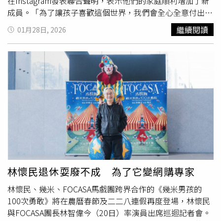
在Instagram發表聯合聲明，表示他們的家庭順利增加了新
成員。「為了讓孩子喜歡這個世界，我們會全心全意付出努
力。2025年承蒙大家多多關照，真的非常感謝！」岡田將
繼續閱讀
01月28日, 2026
生所屬經紀公司Stardust Promotion和高畑充希所屬公司
Horipro於2025年7月曾發表聯合聲明，指出岡田將生與高
畑充希迎來一個新生命，寶寶預計於2025-2026年冬季出
生，後續的工作行程會依照身體狀況評估後再進行安排。回
顧兩人戀情，2024年11月19日有日本狗仔爆料，岡田將生
因演出日劇《1122好夫妻》與高畑充希結緣，飾演夫妻後
假戲真做，官方即將宣布結婚喜訊，預計會震撼整個日本演
藝圈。而稍後兩人也親自發表聲明證實消息，表示他們就像
好朋友一樣相處，今後要成為夫妻了。他們也表明，為了互
相鼓勵，並在作品中給大家展現更好的面貌，將會更加努力
地工作，請大家多多關照。岡田將生擁有多部知名代表作
品，包含電影《夏威夷男孩》、《重力
小丑
》、《銀魂》系
林懷民退休耍廢不成 為了它變網購專家
列，戲劇《花樣少年少女》、《王牌大律師2》、《ST破案
林懷民、幾米、FOCASA馬戲團跨界合作的《幾米男孩的
天團》、《掟上今日子的備忘錄》、《THE TRAVEL
100次勇敢》將在農曆春節及二二八連假再度登場，林懷民
NURSE 旅行護理師》、《夏空》等。高畑充希代表作品則
與FOCASA團長林智偉今（20日）率演員出席巡迴記者會。
包含戲劇《多謝款待》、《問題餐廳》、《當家姐姐》、