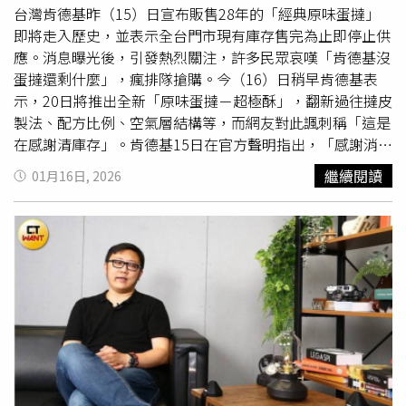
南，高雄演出期間，四度南下，去為演員打氣。幾米認為自
台灣肯德基昨（15）日宣布販售28年的「經典原味蛋撻」
己也到了退休的年齡，「很高興我還可以再做一些事。」這
即將走入歷史，並表示全台門市現有庫存售完為止即停止供
齣關於成長，勇氣與夢想的馬戲，主角「幾米男孩」在
小丑
應。消息曝光後，引發熱烈關注，許多民眾哀嘆「肯德基沒
的鼓勵下，努力成長。在他難過時，盲女安慰，鼓勵他「不
蛋撻還剩什麼」，瘋排隊搶購。今（16）日稍早肯德基表
要害怕！」他一再失敗，想放棄時，大人小孩都跟著
小丑
一
示，20日將推出全新「原味蛋撻－超極酥」，翻新過往撻皮
起高喊「加油！」等到他克服恐懼，爬上十張椅子疊起的高
製法、配方比例、空氣層結構等，而網友對此諷刺稱「這是
塔時，觀眾為他鼓掌，歡呼，ㄧ面拍手一面流下感動的眼
在感謝清庫存」。肯德基15日在官方聲明指出，「感謝消費
淚。離開劇場時，每位觀眾臉上都帶著長長的微笑。記者會
者28年來的支持，經典原味蛋撻即將走入歷史」，並預告
繼續閱讀
01月16日, 2026
上，林智偉也宣布《幾米男孩的100次勇敢》2026年巡演行
16日舉行記者會說明細節。由於語氣強烈，加上未說明後續
程，將橫跨台灣與香港共 40場演出，總計8萬席次，巡演將
產品規劃，令不少消費者誤以為商品將永久停產。不過事後
自農曆過年在台中揭開序幕，接著於3月前進香港，暑假期
有員工爆料，這只是行銷策略，實際上蛋撻並未真正下架。
間7月台北北藝中心、8月台北城市舞台；10月澎湖、台南
而16日上午肯德基也正式宣布，「肯德基全新『原味蛋撻－
及雲林、11月高雄，從農曆新年一路走到年末，今年計劃走
超極酥』1月20日認酥登場」，並坦言不再販售「經典原味
出帳篷，將表演擴散到更多城市，《幾米男孩的100次勇
蛋撻」，但有全新的「原味蛋撻－超極酥」，從結構與製作
敢》將陪伴觀眾走過整整一年的歡樂時光。《幾米男孩的
工藝全面重新研發，翻新過往撻皮製法，從配方比例、空氣
100次勇敢》今年農曆馬年春節及二二八連假將在台中圓滿
層結構到全程控溫烘烤皆翻新，打造層次更分明、口感更酥
戶外劇場再度登場。（圖／FOCASA馬戲團）首波上演的
脆的新一代原味蛋撻。消息曝光後，網友紛紛湧入官方貼文
2026台中FOCASA幾米馬戲樂園將在台中文心森林公園，打
留言區怒轟：「賺了流量賠了信任，坐等新舊款比較」、
造一座限定6天的主題樂園，結合藝術、市集、遊逛、節慶
「用想也知道不可能停賣，只能說昨天去排隊的都幫忙消庫