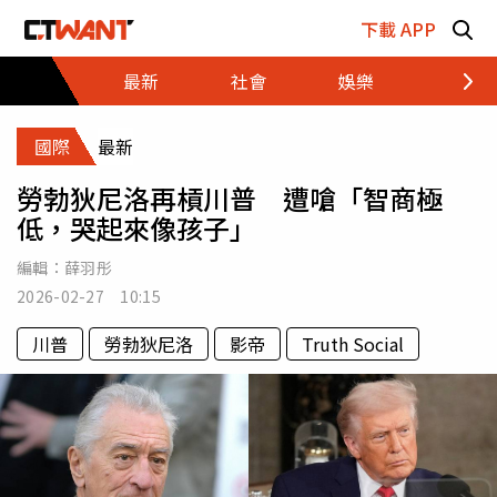
跳至主要內容區塊
下載 APP
最新
社會
娛樂
財經
國際
最新
勞勃狄尼洛再槓川普 遭嗆「智商極
低，哭起來像孩子」
編輯：
薛羽彤
2026-02-27 10:15
川普
勞勃狄尼洛
影帝
Truth Social