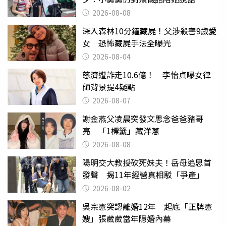
2026-08-08
深入森林10分鐘藏屍！父涉殺害9歲愛
女 恐怖藏屍手法全曝光
2026-08-04
慈濟遭詐走10.6億！ 李怡貞曝女律
師背景提4疑點
2026-08-07
謝金燕父凌晨突發文思念爸爸豬哥
亮 「1標籤」藏洋蔥
2026-08-08
陽明交大教授砍死妹夫！岳母追思首
發聲 揭11年經營真相駁「爭產」
2026-08-02
吳宗憲突認離婚12年 起底「正牌憲
嫂」張葳葳當年隱婚內幕