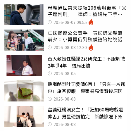
母親過世當天提領206萬辦後事「父
子遭判刑」 律師：搶錢先下手是
罪
2026-08-07 09:55
亡妹慘遭公公毒手 表姊憶父親節
前夕：小舅舅仍到殯儀館陪她說話
2026-08-08 12:30
台大教授性騷擾2女研究生！不服解聘
2年爭4年 結局出爐
2026-08-05
機場酪梨吐司要價6百！「只有一片麵
包」旅客傻眼 專家揭高價背後原因
2026-08-08
富婆砸錢演女主！「狂加60場吻戲還
伸舌」男星硬撐拍完 新戲慘遭下架
2026-08-08