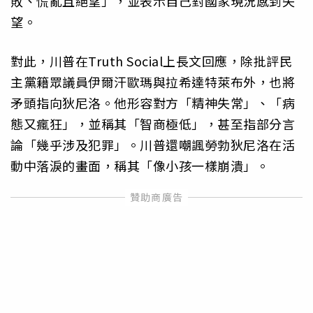
敗、慌亂且絕望」，並表示自己對國家現況感到失
望。
對此，川普在Truth Social上長文回應，除批評民
主黨籍眾議員伊爾汗歐瑪與拉希達特萊布外，也將
矛頭指向狄尼洛。他形容對方「精神失常」、「病
態又瘋狂」，並稱其「智商極低」，甚至指部分言
論「幾乎涉及犯罪」。川普還嘲諷勞勃狄尼洛在活
動中落淚的畫面，稱其「像小孩一樣崩潰」。