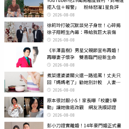
拒入住＋報警」 粉絲怒灌1星負評
2026-08-08
徐莉玲打破沉默談兒子身世！心碎揭
徐子翔輕生內幕：帶給我巨大哀傷
2026-08-08
《半澤直樹》男星父親節宣布再婚！
再曝妻子懷孕 雙喜臨門迎新生命
2026-08-08
煮菜遭婆婆關火還一路追罵！丈夫只
回「媽媽老了」勸她別計較 人妻超
崩潰：我像台傭
2026-08-08
原本很討厭小S！家長曝「校慶1舉
動」讓她徹底改觀 網友洗版認證
2026-08-08
彭小刀證實離婚！14年豪門婚正式畫