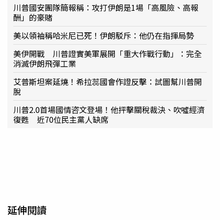
川普國安團隊簡報稱：攻打伊朗是1場「高風險、高報
酬」的豪賭
美以領袖稱哈米尼已死！伊朗駁斥：他仍在指揮局勢
美伊開戰 川普證實美軍展開「重大作戰行動」：完全
消滅伊朗飛彈工業
艾普斯坦案延燒！希拉蕊國會作證反擊：試圖幫川普開
脫
川普2.0首場國情咨文登場！他抨擊關稅裁決、吹噓經濟
復甦 近70位民主黨人缺席
延伸閱讀