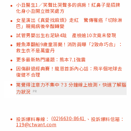
小丑醫生1／笑聲比哭聲多的病房！紅鼻子是招牌
化身小丑開立微笑處方
女星演出《真愛找麻煩》走紅 驚傳罹癌「切除淋
巴」親揭病後辛酸轉變
試管男嬰出生右足缺4趾 產檢逾10次竟未發現
鯉魚潭翻船9歲童溺斃！消防員曝「2致命巧合」：
救生衣不是萬靈丹
更多最新熱門議題：熊本7.1強震
因傷辭退經典賽！龍恩首訴內心話：飛半個地球去
復健不合理
常覺得注意力不集中？3 分鐘線上檢測，快速了解腦
力狀況
PR
(02)6630-8641
投訴爆料專線：
、投訴爆料信箱：
119@ctwant.com