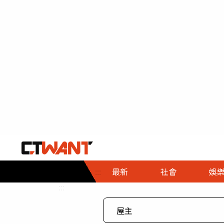
社會首頁
娛樂首頁
財經首頁
政
:::
最新
社會
娛
時事
即時
熱線
:::
直擊
大條
人物
調查
專題
３Ｃ