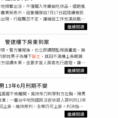
以來的慣用手段。至於傳言稱范姜彥豐獲得千
依據。不少網友認為，這種現象已讓租屋市場出
難與觸電風險，若缺乏維護沒有經費可能遭擱
報廢可拆除，也需要一筆拆除費，才不會造成墜
等地頻繁出沒，不僅闖入寺廟偷吃供品，還跑進
財產分配的訴訟尚在進行中，民事賠償100萬
彿其他職業的人都不值得信任」，認為不應僅憑
不具名業者點出新制的大魔王，建商在成本考量
會將負責維護修繕，若成為高空墜落物砸傷人，
農業局表示，這隻獼猴自7月17日起陸續被民
2人婚後財產，他出資4分之1頭款及四成房
都要靠你吃便當，可以跟房東說竹科也是靠你養
題，光電板想必也如此。而每年增加30萬元售
電賺收益，還是全民埋單幫政府解決能源問題，
區出現，行蹤飄忽不定，讓捕捉工作充滿挑戰。
合情合理。他直言，夫妻間走到對簿公堂，依法
析，認為偏好工程師並非刻意歧視，而是基於風
000元的報價，如果有個模組壞了，更換就是
立即將牠驅離屋外。沒想到獼猴離開後，竟沿
「遭遇背叛我仍努力在苦中作樂、自嘲，保持正
選擇收入穩定、工作固定、經濟能力較佳的族
作的社區大樓，能統一管理、分攤成本；大型透
繼續閱讀
身手十分敏捷。當牠感到疲累時便停留在屋頂休
但卻被曲解為賣慘與利用事件……我想沒有人會
象，也有人直言，「如果我是房東，遇過欠租或
相對增加，不僅提高建商施工難度，也增加未來
動範圍。農業局接獲通報後，立即派遣獸醫師及
比理解事實的能力還要厲害。好言相勸，別再錯
除了工作性質外，是否能一次支付一年租金也是
換，
屋主
必須自行聯繫廠商、承擔相關費用。中
 警逮樓下房東到案
，只要察覺捕捉人員接近，或看到獸醫師舉起麻
彼此體面，但不代表有人可以藉機引導錯誤風
代表承租人具備一定財務能力，較不必擔心欠
擔高額維護成本，很有可能最終成為屋頂廢棄
破壞。警方獲報後，也立即調閱監視器畫面，鎖
人員每天需花費5至6個小時持續追蹤，甚至追
誤導，「謝謝大家的關心，也謝謝依舊鼓勵著我
有限的情況下，以職業、付款方式甚至是否申請
解釋，大型透天社區雖每戶獨立產權，但屬於同
歲的郭姓男子為樓下
屋主
，其因不滿樓上長期漏
受人類飼養，因此對人群並不陌生，甚至會在人
Instagram，zack_fanchiang）
。
範，問題是，透天不像集合大樓擁有同一個屋頂
雙方協調未果，並要求盲人房客先行處理，讓郭
捕捉成功率，相關單位已在麻豆潮音寺設置裝有
南部雖有不少透天自主加裝光電板的案例，經評
膠，並砸壞水閥。警方獲報後，也立即調閱週邊
內，降低驚擾與追捕風險。農業局也再次提醒民
繼續閱讀
只能考量一致性且依公平原則，在每一戶透天的
，以混淆警方，於23日將其通知到案，由於噴
蹤跡，切勿靠近、餵食、驅趕或自行圍捕，以免
鄰棟建築遮蔽導致發電量過低，最終恐出現發電
山分局強調，任何以噴漆、破壞等方式毀損他人
處理，才能兼顧人身安全與動物福利。
2年即可收回成本，設備壽命長達20年以上；但
13年6月刑期不變
眾財產安全之不法行為，絕不寬貸。
G，萬一種種原因撐不到12年，屋頂裝設光電
且遲遲不肯離開，竟持柴刀刺穿對方左胸，陳男
，還有諸多配套機制待補強。
崩潰；一審台中地院國民法官依殺人罪判刑13年
回上訴，維持原判，全案仍可上訴。判決指
天，陳男因與
屋主
素有嫌隙，酒後到屋外不斷叫
繼續閱讀