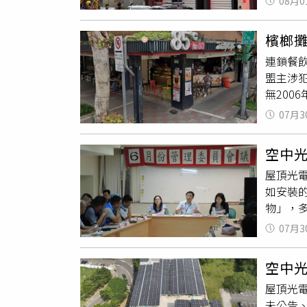
08月0
醫。火
具行、
火原因
筆可觀
檳榔攤
誰很重要
連鎖餐
盟主涉
無200
法院39
07月3
樓桌椅
意見，
空中
冷氣機
屋頂光
氣、告加
如安裝
在200
物」，
時只加
築物設置
間，竊
07月3
建或改
日剛好在
常在40
直接以
空中
絲颱風侵
為年代
屋頂光
板報廢
的起租日
未公告
級，提