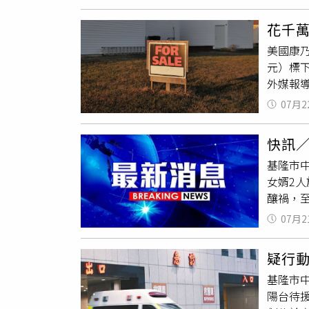
囂、辱
公分、
花千
止，走
美國康乃狄
子，當
元）標
訴周男
外媒報導
審考量
間衛浴，
分院審
07月2
缸、露
全案仍
便宜。
快訊
刻報警。
基隆市
Cash
女婿2
目前警
釀禍，
出，保羅
新台幣1
07月2
其房產
那法拍
疑行
割，待
基隆市中
陽台待