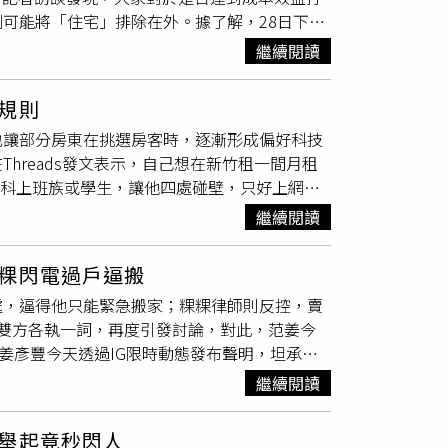
犯竊佔罪的兩派學說進行核示，最終採取「僅屬民
可能將「住宅」排除在外。據了解，28日下午
管標準提高，還是人心惶惶。因為極端氣候下，
房屋結構體的一部分，並非主體，85度C店面
，由行政院政委陳金德進行跨部會協調，因屋
準，施工品質不佳也會為安全打上折扣；最擔心
台北市一名攤販，他在路邊擺攤賣檳榔被起訴竊佔
繼續閱讀
，傳聞會議結論將排除「住宅類」建物。知情人
台灣物業管理學會理事長郭紀子表示，當太陽能
「建立新的占有支配關係」，是持續使用而且獨
，了解配套不足的嚴重性，並不認同。雖會中討
觀察目前社區管委會的運作，常因收支管理、公
際上可以想收就收，不具有「排他性」也能隨時
規則
，最終仍待公告為準。為推動淨零轉型，內政部
的情況；平時看不見、非必須的光電板，更可能
北檢第三度不起訴，前兩次都被高檢署發回重
也讓部分房東在挑選房客時，逐漸形成偏好科技
施行新制，凡建築面積達1,000平方公尺（約
例如門禁、升降機、照明、供電、消防系統，沒
住腳，提告的住戶可另循民事求償途徑，請求以
hreads發文表示，自己想在新竹租一間月租
太陽光電設備。年初才經歷過土方之亂，如今屋頂
施，就像健身器材、咖啡機、沙發，壞了就壞
科上班族或學生，讓他四處碰壁，只好上網向
急跳腳。（圖／報系資料庫）住宅若上路，未來
身房荒廢不影響安全性，若光電板管理維護不
發大批網友熱議。原PO表示，自己過去沒有在
區公設用電，多餘電力再賣給台電，三、100%
變成高空墜落物！」郭紀子提醒，若無保險機制
繼續閱讀
分意外，忍不住直呼「現在情勢真的這麼嚴峻
，售出多餘綠電還可挹注大樓公積金，有利於管
部多次就新制內容召開說明會，仍被業界認為配
不解為何部分房東會將承租對象鎖定在科技業員
業者卻避之唯恐不及。由於細部計畫沒有公告，
意良善，但每次新制上路，都沒有充足配套，
粿閃電過戶逼搬
租屋市場是否已出現明顯的職業偏好。貼文曝光
目前建商自己也是迷迷糊糊、邊走邊看！」「大
重要的是維護管理和保險機制必須一起建立。建
處，逼得他只能緊急搬家；粿粿律師則反控，賣
至可說是當地租屋市場的「潛規則」。不少人表
能會等到9、10月後，先觀望一下，因為還不
規強制要求建築要有一定比例的綠覆面積，卻沒
雙方各執一詞，再度引發討論，對此，范姜今
機構人員，有些還會要求出示公司識別證或工作
台灣省不動產開發公會理事長吳國寶向記者解
，沒機制、預算做更新，結果就只是一次性的花
姜彥豐今天透過IG限時動態發布聲明，坦承自
房客幾乎都是工研院員工，因此不考慮其他職
本，而這10年周圍環境、建物可能出現變化，不
最終不是拆除報廢，就是在颱風等極端天候下變
分配毫無共識，包括頭期款、售屋款、被積欠的
竹滿街都是科技業人才，房東自然有更多選擇。
，光電板即成為屋頂上的大型廢棄物，萬一颱風
修制度，不會讓設備壞了後出現經費沒著落的情
繼續閱讀
理安排。」他接著說，考量孩子就學環境等因
形，只是多半不會直接拒絕，而是透過聊天技巧
制說明會的簡報，當中的成本收益試算，若以最
期結束後的配套，強烈建議，應該要求從售電收
，完成「新
屋主
未看房」的閃電過戶，並要求
房東除了偏好工程師外，也會要求租客不要申請
電力若全數賣給台電，預估年收益約30萬元。台灣
筆款項須得為專款專用，不能用在其他修繕，確
舉起竟秒閃人