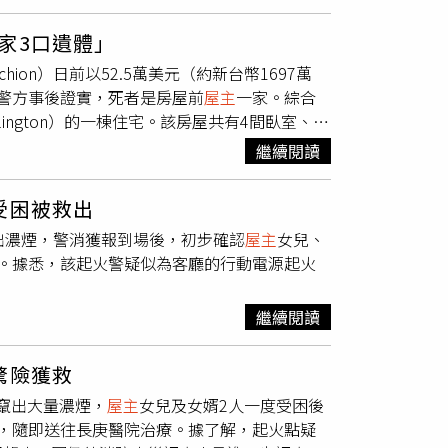
將人推倒後，朝左胸猛力刺下，刀刃深達約15
陳男強忍劇痛起身離開，沿路摀著胸口、血流不
家3口遺體」
有人倒在血泊中，上前查看，驚覺竟是自己的兒
archion）日前以52.5萬美元（約新台幣1697萬
不治；案經台中地檢署檢察官檢方依殺人罪嫌起
警方事後證實，死者是房屋前
屋主
一家。綜合
害，殺意明確。案經台中地院國民法官審理，一
ngton）的一棟住宅。該房屋共有4間臥室、3
6月徒刑；周男認為量刑過重提起上訴，台中高
屋建在2英畝（約0.8公頃）的土地上，還附設浴
刑並無違法或失衡，因此駁回上訴，維持原判，
繼續閱讀
於當地房價水準，因此馬奇翁原本認為自己撿到
，沒想到一開門就發現3具遺體，讓他嚇得立
受困被救出
Cash）及其22歲兒子布萊恩（Brian
出濃煙，警消獲報到場後，初步確認
屋主
女兒、
Paul Cash），也就是這棟房子的前
屋主
。
。據悉，該起火警疑似為客廳的行動電源起火
可能性，詳細案情仍有待進一步釐清。調查指
下這棟房屋，當時他們向銀行申請38.5萬美元（約
2月起便未再繳納房貸，因此當局於2025年8月將
繼續閱讀
序啟動後死亡，若證實是在法拍前就已身亡，
得這棟房產。對此，馬奇翁已向法院申請暫停交
驚險獲救
廳竄出大量濃煙，
屋主
女兒及女婿2人一度受困後
，隨即送往長庚醫院治療。據了解，起火點疑