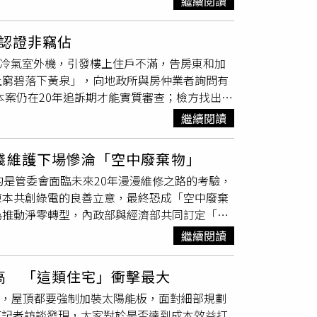
繼續閱讀
防局初步研判起火點位於1樓客廳茶几，詳細起
電促銷時機，一次下訂單議價購足，可以省下一
報器。
網見「一缺點」全喊跑：檢舉不ㄧ定有用附近住
決認證非竊佔
鋪路列「5大條件」 網秒推這區
設冷氣室外機，引發樓上住戶不滿，告房東和加
上窮碧落下黃泉」，向地政所與房仲業者詢問有
本案仍在20年追訴期才能實質審查；檢方找出司
主
結構，使用外牆不符合竊佔罪的定義，至於騎
繼續閱讀
復北店樓上的周姓婦人，對於一樓店面租給誰沒
有者之一；周姓婦人也不滿公寓外牆裝了3台
錢維護下場慘淪「空中廢棄物」
外牆的所有權。85度C同棟鄰居不滿外牆加裝冷
的是管委會面臨未來20年漫漫維修之路的考驗，
並未到庭接受北檢偵訊，僅透過律師表達不認罪，他
原本共創綠電的良善立意，最終恐成「空中廢棄
主供稱，從2006年8月1日開始承租店面，當
為推動淨零轉型，內政部與經濟部共同訂定「建
在2005年修法，從輕罪到重罪全面延長追訴時
1,000平方公尺（約302坪）以上的新建、增
罪」，追訴期從10年拉長為20年，新法生效
繼續閱讀
在規範之外，但若照常實施，住宅區的建蔽率通
006年7月1日，應適用舊法的10年追訴期，可
上的基地未來屋頂都須加裝光電板。去年7月，丹娜
屋仲介公司，想調閱當時店面使用照片，但都因
高 「這類住宅」衝擊最大
又以嘉義縣約有11.4萬片、2,200公噸光電
時間，檢察官唯一能認定的事證，就是當年合約
樓，屋頂都要強制加裝太陽能板，面對細部規劃
屋頂型光電設施的耐風等級也從原本的12至14
。檢方確認本案追訴期滿是今年8月1日之後，展開
T記者訪談發現，大家對於是否達到成本效益打
場受災，令人擔憂未來屋頂光電板的安全性。圖