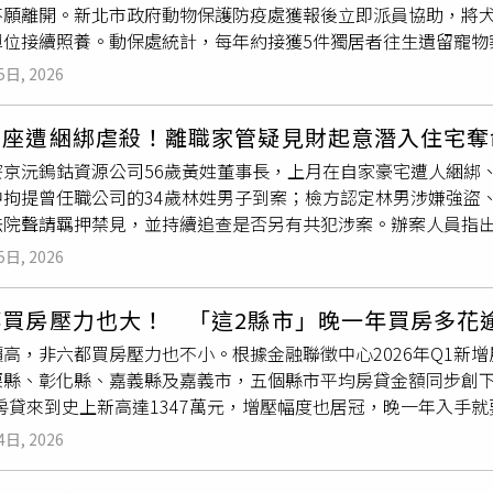
不願離開。新北市政府動物保護防疫處獲報後立即派員協助，將
，龍邊栽種珍寶松、虎邊配置崑崙松，希望藉由植栽改善氣場。
單位接續照養。動保處統計，每年約接獲5件獨居者往生遺留寵物
朝屋內生長，反而形成「反傷自身」的格局，未能發揮原本化煞
寶貝因人生變故而流離失所。動保處近日接獲坪林區公所及粗窟里
依風水說法恐使住宅氣場逐漸偏陰，居住品質受到影響。廖大乙
5日, 2026
出，屋內飼養多隻犬隻，擔心發生意外，遂會同轄區派出所及動保
起強風並降下陣雨，甚至出現一邊放晴、一邊下雨的情況。他依
一度集體衝出屋外，經查發現
屋主
已於屋內往生多日，但其遺體
彿「在流眼淚」，因此認為案情恐怕不如表面單純。他強調，風
董座遭綑綁虐殺！離職家管疑見財起意潛入住宅奪
在主人身旁，不斷警戒、不讓人靠近，以忠誠陪伴主人走完人生最
了釐清林姓前員工的犯案動機外，也應持續深入調查是否還有其
寮京沅鎢鈷資源公司56歲黃姓董事長，上月在自家豪宅遭人綑綁、
留下13隻愛犬。（圖／新北市政府動物保護防疫處提供）為兼顧
案件真相。目前林姓前員工已遭法院裁定羈押，案件仍由檢警持
中拘提曾任職公司的34歲林姓男子到案；檢方認定林男涉嫌強盜
利完成遺體移置作業，並於附近架設誘捕籠，陸續將犬隻安全帶
清。CTWANT提醒您：民俗傳說僅供參考，請勿過度迷信。以上
法院聲請羈押禁見，並持續追查是否另有共犯涉案。辦案人員指
無虞後，媒合民間收容單位接續照護。動保處組長吳明蓁表示，
犯持凶器朝黃男頭部等部位猛力攻擊，導致其傷重身亡；案發之
隻身體狀況外，也常看見牠們忠心守候主人、無助四處張望，在
5日, 2026
調閱上千支監視器，發現案發時，黃宅離職管家林男正騎機車出
應，部分犬隻會因緊張而不敢進食，也有犬隻害怕不停吠叫、警
，十分可疑。檢警調查，林男過去曾在黃男公司擔任鐵工，期間還
1名獨居飼主日前不幸離世，留下13隻愛犬。（圖／新北市政府
都買房壓力也大！ 「這2縣市」晚一年買房多花
轉而到黃家擔任家管，對死者住家環境、作息及財物放置情形相
社會及獨居人口增加，飼主離世後遺留寵物的案件已非個案。寵
高，非六都買房壓力也不小。根據金融聯徵中心2026年Q1新
意，7月24日趁黃男熟睡時潛入住家行竊，卻因發出聲響驚動
屋主
無人接手照養而需由政府介入安置，增加收容負擔，也讓毛寶貝
栗縣、彰化縣、嘉義縣及嘉義市，五個縣市平均房貸金額同步創
母親住處後，警方3日向法院聲請搜索票獲准，4日同步搜索林男
及高齡飼主及早與家人或親友討論寵物照護安排，預先指定照顧
房貸來到史上新高達1347萬元，增壓幅度也居冠，晚一年入手就
採集微物跡證，並查扣相關涉案物證。林嫌落網時否認犯案，但
或法律機制妥善規劃，讓寵物在主人離世後仍能獲得照顧。飼養
樣多負擔逾百萬元。台灣房屋集團趨勢中心執行長張旭嵐表示，
後，才坦承因為財務狀況不佳，從豪宅二樓侵入屋內行竊，沒想
屬負擔，也能避免毛寶貝流離失所，真正做到「照顧牠一生，也
4日, 2026
外溢，尤其部分縣市因具備產業投資、人口移入及就業支撐紅利
晚間移送屏東縣刑警大隊及地檢署偵訊。面對媒體追問是否「為
區帶動大量科技人才就業與移居，竹北更發展成科技族群主要聚
發一語；複訊後，檢察官向屏東地院聲請羈押禁見。另一方面，