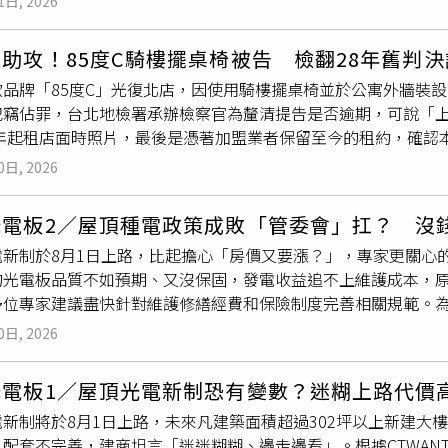
1日, 2026
勢約30分鐘內撲滅，1樓客廳遭燻黑，燃燒面積約5平方公尺。消
電器賣場都會在七月鬼月衝買氣推促銷活動，不妨把握家具、家
仍待進一步調查釐清。消防人員另發現屋內未裝設住宅用火災警
的錢，等房子裝修好了再送家具、家電進新家。看中完美神房！ 
助攻！85度C騎樓擺桌椅被告 檢翻28年舊判
！「嫌惡設施」影響房價達2成預算2千萬求台中3房！ 夫妻為兒
飲品牌「85度C」光復北店，因使用騎樓擺桌椅並於公寓外牆裝
犯竊佔罪，台北地檢署承辦檢察官為釐清提告是否逾期，可說「
6年起租店面時照片，最後是憑著加盟業者保留至今的租約，確認
年前的研究意見與高等法院28年前一份判決，認定外牆並非房
屋
0日, 2026
則可隨時搬走，也不構成竊佔，因此偵結不起訴。家住85度C光
但無法接受店家沒得到她同意就在騎樓擺餐桌椅，因為她是土地共
光電板2／屋頂種電政策成敗「管委會」扛？ 沒
、鐵架與遮雨棚，認為85度C的分店負責人和房東共同竊佔土地及
電新制於8月1日上路，比起擔心「房價又要漲？」，專家更關心
盟主和房東竊佔罪。（圖／翻攝Google Maps）邱姓房東
的光電板品質不如預期、又沒保固，發電收益追不上維護成本，
5年買下店面後，只招租「建物一樓」沒出租騎樓和外牆。鄭姓加盟
多位專家建議盡快針對維護修繕經費和保險制度完善相關規範。
裝冷氣，其餘設施原本就在，他也否認竊佔。《刑法》追訴時效曾
太陽光電發電設備標準」，8月1日起正式施行新制，凡建築面積達
佔最重可判刑5年，屬於「最重本刑為三年以上十年未滿有期徒刑之
0日, 2026
建建築物，要求須加裝太陽光電設備。目前傳言住宅有機會排除
2006年7月1日，如果本案有證據可證明外牆最後加裝時間早於2
%至60%，建築面積302坪回推基地面積，約600、700坪以
告訴逾期為由結案。北檢發函給台北市松山地政事務所、永慶房
光電板1／屋頂光電新制恐有變數？迷糊上路代價
台，17級陣風肆虐，根據能源署統計，全台共33個光電案場受災，
久遠已超過法定保存期限無法提供，既然難以查明外牆設備設置
電新制將於8月1日上路，未來凡建築面積超過302坪以上新建大
最為嚴重，其中多數為水面型光電，少部分為屋頂型光電，因此，
確實寫著2006年8月1日，所以視為最後進行外牆加裝的日期
、配套不完善，建商坦言「迷迷糊糊、邊走邊看」。根據CTWAN
高至少抗17級風。去年7月丹娜絲颱風侵台，全台共33個光電案