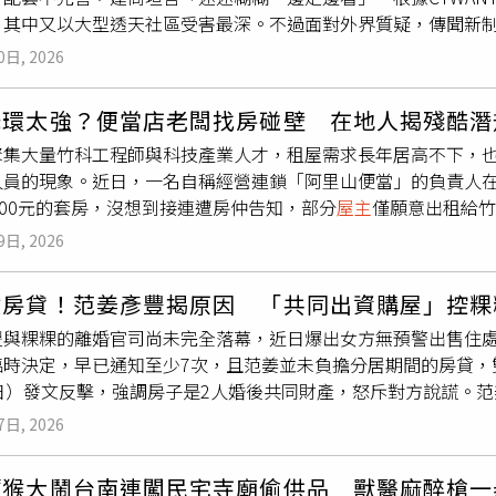
」工作，1987年司法院曾對於公寓一樓招牌掛在二樓外牆是否
，其中又以大型透天社區受害最深。不過面對外界質疑，傳聞新制
滯洪池水面型光電板被颱風吹翻破損狀況。（圖／讀者提供）儘
侵權行為，不能以刑法上之竊佔罪論擬」，因此檢方認定外牆只是
能源署、國土署及全台各縣市建管單位人員召開屋頂光電新制會議
統的變化速度與強度變得極端且難以捉摸；而設計規劃雖達到標
牆沒有侵害樓上住戶的「房屋支配權」。1998年高等法院審理
0日, 2026
新制配套多有不足，擔心繼「土方之亂」後再成為「光電之亂」
社區管委會的運作，決定了屋頂上的光電板能否存活20年壽命。
因為檳榔攤位下有車輪可移動而獲判無罪，法官指出，竊佔必須
，能源署非常堅持將住宅納入規範，但國土署負責管理全國建築
給社區管委會後，便須負起長達20年的清洗、檢修與更新責任。
態；85度C竊佔案的承辦檢察官引用高院這件判決，騎樓桌椅實
光環太強？便當店老闆找房碰壁 在地人揭殘酷潛
住宅先暫緩實施，商辦、廠辦仍維持納入規範，但牽涉層面廣泛
有不同聲音，光是住戶出入必經的電梯，都會出現推延維修更新
續占有，不符竊占的構成要件，因此不起訴加盟主與房東。這是
聚集大量竹科工程師與科技產業人才，租屋需求長年居高不下，
共同訂定「建築物設置太陽光電發電設備標準」，8月1日起正式
會運作不佳而遭棄置。他進一步解釋，社區有分民生必須設施，
辦檢察官透露，刑事不起訴，並不代表房東和加盟業者完全站得
員的現象。近日，一名自稱經營連鎖「阿里山便當」的負責人在T
）以上的新建、增建或改建建築物，每20平方公尺即應設置1瓩
法正常生活，因此不得不維護修繕；但光電設備為非民生必須設
情給付不當得利。
000元的套房，沒想到接連遭房仲告知，部分
屋主
僅願意出租給竹
制又急著上路，住宅類建築牽扯層面甚廣、配套不足，建築業者
有立即要更換的壓力，這是管理上很大差異。「但，游泳池、健
助，並承諾若有人成功介紹合適房源，願意請對方吃免費便當，引
生的電力可有3種回饋模式，一、全數賣給台電，二、優先供應社
電量和使用週期下降，最終走向荒廢，颱風來就吹得滿天飄，恐
9日, 2026
屋的經驗，因此得知不少房東對承租人的職業設下限制後感到十
家社區公設。內政部表示，除了遇斷電時可供公共用電使用之外
並行，一次嚴重天災就可能掏空社區公基金。儘管內政部與經濟
他認為，新竹除了竹科工程師外，仍有許多不同產業的工作者，
續維管。雖然政策旨在提升城市能源韌性，然而對於新制上路，
急著上路。（圖／內政部提供）多名專家和業者皆表示，政策立
繳房貸！范姜彥豐揭原因 「共同出資購屋」控粿
生，讓其他職業族群找房變得更加困難，也讓他開始懷疑，當地
每個地方管理自治法有所不同，富品建設董事長曾富瑋坦言，「
了再說，最後失敗的後果再全民埋單？」針對屋頂光電新制，最
豐與粿粿的離婚官司尚未完全落幕，近日爆出女方無預警出售住
多曾在新竹租屋的民眾坦言，這樣的情況其實早已存在多年，甚
在8月1日前掛件（申請建照），以避開新制規範；來不及掛件的可
獻文以建築綠化為例指出，為調節都市氣候、提升環境品質，法
臨時決定，早已通知至少7次，且范姜並未負擔分居期間的房貸，
分房東會優先挑選竹科工程師、科技業員工，甚至工研院等研究
麼遵循。」新建住宅強制架設光電板會出現爭議不是沒有原因。
維護，最後移交給
屋主
、社區，植栽因颱風吹毀或維護不當死亡
7日）發文反擊，強調房子是2人婚後共同財產，怒斥對方說謊。范
確認工作身分後才願意出租；也有人分享，曾遇過房東直接表明
般住宅屋頂不大，光電板發電量僅能應付燈光，沒有10年回不了
，無法真正發揮政策效果。反觀太陽能板也可能面臨同等命運，
停繳房貸，但並非為了逃避，而是事出有因，主要是雙方對財產
至有人笑稱，連桃園A7部分房東都只想租給工程師，更不用說新
持續擁有最佳日照條件，若中途社區缺乏管理或覺得維修不划算
來源。他建議可效仿日本，針對後續維護設有保險與定期更換檢
7日, 2026
勞等，「我未討回的款項早足以支付3至4年房貸，暫停支付是合
竹外，也有網友分享，南部科學園區周邊的租屋市場也有類似情
「空中飛盤」砸傷人，試問「誰該負責？」實際翻開建築光電新
紀子也表示，現在完全沒考慮到屋頂光電板不敷使用時、生命週
己主張待訴訟落幕再處理房產，不料粿粿卻在假扣押撤銷僅2天內
承租人的工作背景，再決定是否出租。此外，還有人透露，部分
02坪建築面積估算，光電板初始建置成本約200萬元；產生的
制提列相當比例，因應未來維護修繕和汰舊換新時的支出，而該
獼猴大鬧台南連闖民宅寺廟偷供品 獸醫麻醉槍一