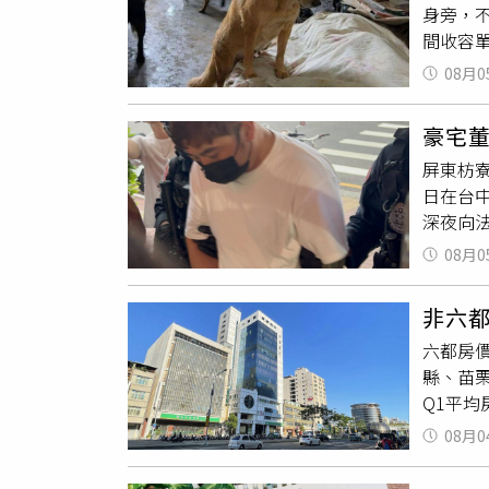
身旁，
水布局
間收容
實際卻
避免毛
迫感，
08月0
未曾外
突然颳
隻犬隻
解，彷
豪宅
終守候
檢警除
屏東枋
離世，
整還原
日在台
人員順
調查釐
深夜向
康狀況
動，嫌
確認犬
08月0
車輛，
壓力反
租屋處
坪林區
非六
不錯，
高齡化
六都房價
萌生竊
容易因
縣、苗
身台中
居長者
Q1平均
勘驗、
過遺囑
一年同
破心防
減輕家
08月0
邊縣市
到案，
科學園
頭、不