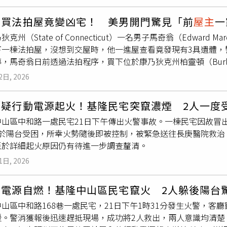
罵。周男多次勸離未果，情緒失控，返回屋內拿出柴刀，衝向陳男
逼近心臟，造成致命傷勢，隨後還補踹一腳才返回屋內。遭刺的
萬買法拍屋竟變凶宅！ 美男開門驚見「前
屋主
一
不到10公尺便因大量失血倒臥路旁；此時，返家途中的陳母發現
克州（State of Connecticut）一名男子馬奇翁（Edward M
場崩潰痛哭高喊：「我的心肝」。警消將陳男送醫搶救，仍宣告
下一棟法拍屋，沒想到交屋時，他一進屋查看竟發現有3具遺體，
，起訴書指出，周男殺人手法「快、準、深、狠」，持刀直攻要
，馬奇翁日前透過法拍程序，買下位於康乃狄克州柏靈頓（Burli
周男犯後未與家屬和解、未完成賠償等情節，依殺人罪判處13年
室內面積約2800平方英尺（約260平方公尺、78坪），並且房
理後認定，一審已完整衡量犯罪動機、犯案情節及犯後態度，量
2日, 2026
台及戶外空間。當地資料顯示，這棟房屋以52.5萬美元成交，低
可依法上訴。
不過，依照法拍規定，馬奇翁在競標成功後才第一次進入屋內查看
／疑行動電源起火！基隆民宅突竄濃煙 2人一度
警方獲報到場後確認，其中2名死者為54歲女子薩莉（Sally Anne 
中山區中和路一處民宅21日下午傳出火警事故。一棟民宅因故冒
），第3名死者身分仍待確認中，但警方研判很可能是薩莉的丈夫保羅（
人於陽台受困，所幸火勢隨後即被控制，被緊急送往長庚醫院救治
方仍在調查3人的確切死因及死亡時間，但初步已排除他人犯案的
至於詳細起火原因仍有待進一步調查釐清。
與薩莉夫婦於2019年以53.5萬美元（約新台幣1730萬元）買
245萬元）的房屋貸款。不過法院紀錄顯示，一家人自2024年1
1日, 2026
列為法拍屋。由於目前仍無法確認3人是在房屋法拍前還是法拍程
將被視為無效，前
屋主
家族其他繼承人有權在清償所有債務後取
動電源自燃！基隆中山區民宅竄火 2人躲後陽台
警方確認死亡時間後，再決定後續房產歸屬。
山區中和路168巷一處民宅，21日下午1時31分發生火警，客
援。警消獲報後迅速趕抵現場，成功將2人救出，兩人意識均清楚