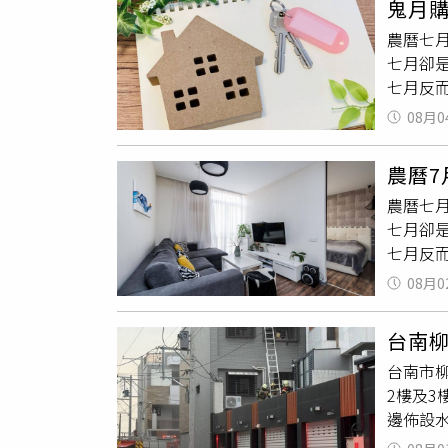
鬼月
現。苗
山鄉加
農曆七
義縣市
小組正
七月卻
模也同
七月反
都房市向
農曆七
萬，而
08月0
退，連
規劃。半
間更好
歲，其他
農曆
去。二
好3年
農曆七
工」的
樓。台
七月卻
七月繼
高，像
七月反
房子等
年輕購
門命理
工」。
數縣市
08月0
七月購
活動，
貸狀況。
什麼都
進新家
種人」快
台南
曆八月
台南市
就是可
2樓及3
角落各
邊佈設
七月這
爬脫困
窗簾、