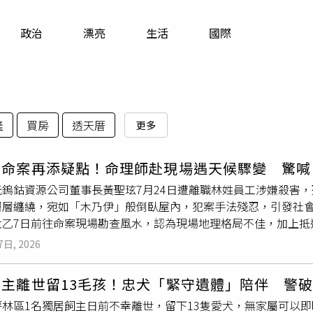
寵物
政治
漂亮
生活
國際
運勢
運動
梅酒
隆
買房
透天厝
更多
伊命案再添疑點！命理師赴現場遇天候驟變 驚喊
沅鎢鈷資源公司董事長黃聖玹7月24日遭離職林姓員工涉嫌殺害
層層纏繞，宛如「木乃伊」般倒臥屋內，犯案手法殘忍，引發社
大乙7日前往命案現場勘查風水，認為現場地理格局不佳，加上抵
，並呼籲檢警持續深入釐清案情。廖大乙表示，從住宅周邊地形
7日, 2026
，容易招惹小人、是非及官司糾紛，甚至可能發生重大傷亡。他
大開」格局，而建築物樓梯外露，在傳統風水中有「引狼入室」
飼主離世留13毛孩！忠犬「緊守遺體」陪伴 警
析，若依民俗風水觀點，虎邊煞氣過重，也可能對家中女性成員
坪林區1名獨居飼主日前不幸離世，留下13隻愛犬，無家屬可以
情形，而整體格局也較容易招來小人、口舌是非，甚至引發嚴重