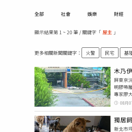
人物
汽車
全部
社會
娛樂
財經
專欄
房產新勢力
顯示結果第 1 ~ 20 筆 / 關鍵字「
屋主
」
更多相關新聞關鍵字：
火警
民宅
基
木乃
屏東京
明膠帶
專家廖
未伸」
08月0
弓格局
「虎口
獨居
一步分
新北市
波折等