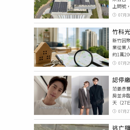
「考古
上問號
為嘉義
事上之
4點，
天氣系
使用外
07月3
頂光電
的還是
罪，但
士透露
板移交
佔的狀
竹科
論偏向
設維護
結束繼
新竹因
與經濟部
因管委
查。承
業從業人
302坪
有它無
租金行
約1萬2
光電新
了，沒
網友求
社區產
好，發
07月2
新竹租
用於自
的配套
嗎？」
委會後
套不足
認停
工或學
再加上
「先做
范姜彥
後，許
家都趕
築師劉
房並非
示，部
知道怎
有配套
天（2
證明，
釋，一
錢工程
己確實
業，甚
一定能
成風險
07月2
工作酬
除了新
來成為
況。郭
素，自
性了解
低門檻3
益中強
逃亡