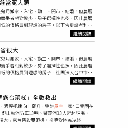
避當冤大頭
園區、頭份地區成為科技廊帶推升區段房價；嘉
能鉗，已一併帶回鑑識，林妻也接受訊問，專案
在鬼月搬家、入宅、動工、開市、結婚。但農曆
置產需求進駐，帶動房價補漲力道明顯，房貸規
的競爭者相對較少，房子選擇性也多，因此農曆
轉趨保守，市場資金逐漸回歸自住需求，而非六
用低的價格買到理想的房子。以下告訴讀者利用
續支撐首購市場，婚育家庭有機會貸到1500
購屋買房訣竅：農曆七月鬼月購屋買房人氣衰
又具產業題材優勢，有利首購族兼顧就業與自住
繼續閱讀
麼都好談，此時出手議價，有機會取得比平常時
、基隆、花東地區主力購屋年齡層落在40~50
八月找個好日子正式過戶，喬遷入宅，開心住進
比有增加的趨勢，另外觀察，約有6成縣市購屋偏
次省很大
是可以在農曆六月底左右的時候，找個適合「動
市等縣市，均有超過半數購屋族，偏好住宅大
在鬼月搬家、入宅、動工、開市、結婚。但農曆
落各敲三下，表示六月此時已經「動工」，就算
年人口外移，部分縣市購
屋主
力年齡層相對偏
的競爭者相對較少，房子選擇性也多，因此農曆
月這段時間可以先請室內設計師諮詢規劃、丈量
技園區、重大建設帶動，吸引買氣回流，也拉抬
用低的價格買到理想的房子。社團法人台中市名
簾、燈具等，農曆八月找個好日子正式「動
，往往得在屋齡、坪數與地段間取捨，非六都多
大作戰的訣竅，也可避開鬼月不好的影響。一、
家具行、電器賣場都會在七月鬼月衝買氣推促銷
大的住宅，甚至透天產品。非六都地區近一年房
繼續閱讀
都沒有，
屋主
、建商心裡可是很著急，人一急就
一筆可觀的錢，等房子裝修好了再送家具、家電
抱回3243萬8/6關公聖誕！ 命理師點名「6
待最後下訂金、簽約，鬼月已差不多過完了，農
H2營收、毛利率動能看增
壁露台架梯」全數救出
修訣竅：在農曆六月底購買房子，有一個訣竅，
火，濃煙迅速向上竄升，劉姓
屋主
一家4口受困在
拜地基主，先拿圓鍬或鐵鎚將土地或房子的四個
即出動消防車13輛、警義消33人趕赴現場，一
沒有關係。若是農曆七月下訂金購買房子，農曆
樓大型露台架設雙節梯，引導受困民眾逐一攀
工程公司和師傅來估價施工，諸如廚房、衛浴、
歲幼兒全數平安獲救，均未受傷或嗆傷，也無須送
家電訣竅：由於七月搬家喬遷的人銳減，許多家