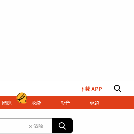
下載 APP
國際
永續
影音
專題
⊗ 清除