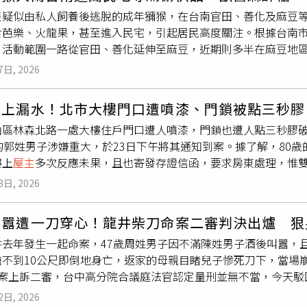
，而所謂「通知7次」說法純屬「蒙太奇式謊言」，也是女方一直
貼，或提供識別證、工作證明等文件，作為評估是否出租的重要
產公會理事長吳國寶質疑，屋頂光電新制未考慮屋頂消防救災困
有財力持續支應光電板的運作，政策也才能有延續性；就算未來
隻疑似由私人飼養後逃脫的成年獼猴，在台南官田、善化及麻豆
，他嚴正駁斥，強調從頭到尾都沒有這件事，截至目前雙方就剩餘
的職業偏見，感嘆「好像不是工程師就比較難租到房子」、「彷
至強風吹落造成的生命財產損失的風險。（圖／林榮芳攝）一位
人的風險。未來屋頂上的光電板就和建築外觀的磁磚一樣，管委
食芭樂、火龍果，甚至進入民宅，引起居民高度關注。根據台南市
不及他投入訴訟的成本與實際損失。范姜彥豐進一步說明，該屋為
定是否出租。也有人替便當店老闆打氣，笑稱「竹科工程師每天
材品質堪用就好，通常新社區住到第3年，公設就陸續有設備出問
起賠償責任。（示意圖／民眾提供）究竟屋頂光電新制是全民種
，活動範圍一路從官田、善化延伸至麻豆，近期則多半在麻豆地
己於婚姻存續期間合法居住在共同出資的家中、陪伴孩子生活，
希望他能早日找到合適住處。不過，也有不少人站在房東立場分
，還沒扣除維護、清洗、零件更換的費用，一個師傅出工，就是5,
續所缺配套是否能逐一補齊了！
午約3時，獼猴突然闖入麻豆區一戶民宅，
屋主
發現後受到驚嚇，
產天經地義，「說實話不談錢還要談感情嗎？」范姜彥豐感嘆，
考量。近年租霸、欠租及租屋糾紛事件時有所聞，房東自然傾向
萬元，最後每年淨利也所剩不多。然而上述討論的還是有管委會運
7日, 2026
物外牆管線、電線及屋頂快速移動，在民宅與巷弄間來回穿梭，
性處理、維持生活，一再提醒自己工作、生活兼顧，不要放棄，
望降低違約及管理成本，因此科技業工程師往往成為優先承租對
因每戶屋頂面積有限且分散，電力系統需分別配置、設備數量也
子餓了則跑到附近果園摘食水果，宛如把整個社區當成自己的活
戴綠帽的經歷來換取業配。只能說，有些人帶風向的能力，確實
客後，也會希望挑選工作較穩定的人」。此外，也有房東分享，
理的複雜度，且透天通常都沒有管委會，未來不論清潔、零件更
樓上漏水！北市大樓門口遭噴漆、門鎖被點三秒膠
員前往現場圍捕，義消也加入協助。不過，這隻獼猴警覺性極高
」。他提到，即便2人夫妻緣分已盡，自己仍盡力選擇善良與保留
考指標。部分人認為，願意年繳租金並不只是提早收到租金，更
許多大型透天社區，因沒有管委會，未來安裝光電板，需各自負
山區林森北路一處大樓住戶門口遭人噴漆，門鎖也遭人點三秒膠
就會立刻快速逃離，讓多次捕捉行動都以失敗收場。據了解，工作
時期盼外界明辨事實，勿受經篩選、重組後對單方面有利的惡言
能降低日後衍生租屋糾紛的風險。不過，也有民眾認為，在房源
示意圖／業者提供）大台中不動產開發公會榮譽理事長王至亮也
的郭姓男子涉嫌重大，於23日下午將其通知到案。據了解，80
透支，至今仍無法順利將牠捕獲。農業局指出，該獼猴疑似曾接
私訊、留言。關於搬遷事件討論至此,不再做無止境的口水戰。」（圖／翻攝自
貼作為篩選條件，是否已影響租屋公平性，仍值得社會持續討論
照，整體建築基地若超過302坪，仍必須納入屋頂光電新制的規
樓上
屋主
多次反應未果，且也寄發存證信函，要求房東處理，惟
活動，但目前尚未傳出攻擊民眾或造成重大農損的案例。為提高
能依光照條件將光電板架設在最佳位置。他進一步解釋，目前中
之下怒對樓上大門與牆壁噴上欠錢等大字，同時對其門鎖點三秒
監控設備的誘捕籠，希望透過食物誘引方式，讓獼猴自行進入籠
日照條件充足下，確實具有投資效益；但若成為強制安裝，建商
3日, 2026
畫面，鎖定樓下郭姓房東涉嫌重大，其甚至在監視器旁頭戴安全帽
猴雖未出現主動攻擊行為，但仍屬具有野性的動物，若發現牠的
安裝光電板，但並非每一戶的日照條件都一致，例如剛好某戶被
涉及大樓公共牆面，管理委員會與房東也依法提出毀損告訴。中
險。民眾應保持安全距離，並立即通報農業局，由專業人員到場
本不足以支應設備維護成本的情況。內政部的效益分析是，預計 1
囂遭一刀穿心！龍井柴刀命案二審判決出爐 狠男
行為，均已涉及刑法毀損罪責，警方對於蓄意破壞公共秩序及民
多都認為，私人住宅不像商辦產權單純、有足夠財力，必須投入ES
井去年發生一起命案，47歲周姓男子因不滿陳姓男子酒後叫囂，
一項不符合成本效益的政策。新建住宅若也要加入「種電」行列
蹌不到10公尺即倒地身亡，返家的母親目睹兒子慘死刀下，當場
全案上訴二審，台中高分院合議庭法官認定量刑並無不當，今天駁
於2025年3月20日晚間，周男前往龍井區遊園南路友人住處聊
2日, 2026