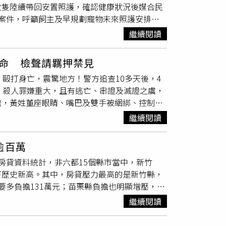
犬隻陸續帶回安置照護，確認健康狀況後媒合民
不過，他認為虎邊樹木應向外延伸、化解煞氣，
案件，呼籲飼主及早規劃寵物未來照護安排，
效果；此外，住宅後方羅漢松過於高大，形成壓
長李志忠通報，表示里內1名獨居民眾已多日
表示，自己抵達命案現場時，原本天氣平穩，卻
繼續閱讀
處前往查察。當眾人破門進入屋內瞬間，10餘
民俗角度解讀，認為這可能象徵死者仍有冤屈未
並無任何遭犬隻啃咬或損傷情形，其中1犬隻始
水說法僅屬民俗觀點，並非案件證據，但仍呼籲
命 檢聲請羈押禁見
後一程。新北市坪林區1名獨居飼主日前不幸
他共犯、幕後因素或尚未曝光的案情細節，以完
毆打身亡，震驚地方！警方追查10多天後，4
現場安全及後續處置，動保處協助戒護，讓禮儀
續偵辦，相關犯案動機及案情細節仍有待進一步
、殺人罪嫌重大，且有逃亡、串證及滅證之虞，
回新店動物之家安置照護。經獸醫師檢查確認健
言論及圖片僅供參考，不代表本新聞網立場。
出，黃姓董座眼睛、嘴巴及雙手被綑綁、控制行
每次接獲這類案件都令人十分沉重，現場除了要
後，警方清查黃男的通聯紀錄，並過濾三百多部
面對主人突然離世及環境劇變，失去依靠而產生
繼續閱讀
沒於命案現場附近，加上異常離開位於枋山鄉的
戒心強、情緒低落，令人看了相當不捨。新北市
曾向公司借款10多萬元；離職後因與黃男交情
動物保護防疫處提供）新北市動保處表示，隨著
逾百萬
當熟悉。專案小組懷疑，林男疑因熟知屋內狀況
物屬於飼主遺產的一部分，若生前未妥善規劃，
增房貸資料統計，非六都15個縣市當中，新竹
，為避免犯行曝光竟痛下殺手。經鎖定林男藏
承受失去主人及環境改變的壓力。動保處建議獨
下歷史新高。其中，房貸壓力最高的是新竹縣，
位於台中及屏東的住處，檢察官也親赴屏東住處
人，並留下飼養及醫療等相關資訊，必要時可透
要多負擔131萬元；苗栗縣負擔也明顯增壓，晚
無法交代案發時為何在命案現場附近出沒，經突
寵物是一輩子的承諾，完善的生前規劃，不僅能
近年都會區房價漲勢顯著，房市買氣也逐漸向周
到被黃男發現才行凶。警方昨天下午將林男拘提
守護牠一生」。
繼續閱讀
，更成為房市焦點。其中，新竹縣市受惠於新竹
了錢殺人」及「是否還有共犯」，林男全程低
落，住宅需求穩定，也進一步推升周邊房市表
檢警也懷疑林男妻子可能涉案，前往兩人位於枋