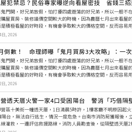
購屋犯禁忌？民俗專家曝逆向看屋密技 省錢三招
栗縣同樣受惠桃竹苗大矽谷計畫、新竹外溢效應，串聯竹南科學
祿村租屋處蒐證，並在騎樓洗衣機旁查獲一把疑似犯案使用的萬
月鬼門開，好兄弟放假，怕打擾四處遊蕩的好兄弟，所以一般不
則有嘉義科學園區、台積電設廠及高鐵生活圈紅利，吸引自住與
持續釐清其涉案程度及是否另有共犯。
是購屋買房、裝修議價空間較大的時機，因為農曆七月出來看屋
步攀升。張旭嵐表示，全台房市持續受信用管制影響，投資買盤
而是積極看屋的好時段，有機會爭取較大的價格空間，反而容易
來以在地自住基本盤為主，因此價量波動相對小。且青安3.0接
月展開省錢大作戰的訣竅，也可避開鬼月不好的影響。一、七月
目前這些縣市的貸款金額多數落在千萬之內，總價也符合門檻，
4日, 2026
隻小貓貓上門都沒有，
屋主
、建商心裡可是很著急，人一急就什
數購屋族偏好住宅大樓觀察非六都各縣市Q1房貸資料，除了南投
的議價空間。待最後下訂金、簽約，鬼月已差不多過完了，農曆
縣市多以30~40歲的青壯族群為主力，且部分地區年輕族群佔
7月倒數！ 命理師曝「鬼月買房3大攻略」：一
、七月動工裝修訣竅：在農曆六月底購買房子，有一個訣竅，就
內新屋，產品類型除了鍾情透天宅，包括新竹縣市、苗栗縣、嘉義
月鬼門開，好兄弟放假，怕打擾四處遊蕩的好兄弟，所以一般不
好日子跟時辰拜地基主，先拿圓鍬或鐵鎚將土地或房子的四個角
灣房屋集團趨勢中心經理李家妮表示，六都以外地區普遍因青壯
是購屋買房、裝修議價空間較大的時機，因為農曆七月出來看屋
續動工動土也沒有關係。 若是農曆七月下訂金購買房子，農曆七
嘉義縣市、苗栗等具備產業投資與就業機會的城市，近年受惠科
而是積極看屋的好時段，有機會爭取較大的價格空間，反而容易
前置作業，請工程公司和師傅來估價施工，諸如廚房、衛浴、窗
屋族佔比逐步提升。相較都會區高房價，多數首購族受限於預算
教育協會創會理事長楊登嵙教授列出農曆七月購屋買房裝修省錢
 三、七月購買家具家電訣竅：由於七月搬家喬遷的人銳減，許多
房價相對親民，在相同預算下，更有機會入手屋齡新穎、坪數更
2日, 2026
屋買房訣竅：農曆七月鬼月購屋買房人氣衰退，連隻小貓貓上門
不妨把握家具、家電促銷時機，一次下訂單議價購足，可以省下
（圖／台灣房屋提供）財神爺忘記走！才剛刮中324萬 他2個月後又
好談，此時出手議價，有機會取得比平常時間更好的議價空間。
。
拜 求財求職保平安個股：嘉澤(3533)除息首日順利達陣填息，
柳營透天厝火警一家4口受困陽台 警消「巧借隔
找個好日子正式過戶，喬遷入宅，開心住進去。二、七月動工裝
柳營區十美街一幢透天厝，1日清晨5時許，1樓客廳不明原因起
以在農曆六月底左右的時候，找個適合「動工」的好日子跟時辰
樓陽台，無法自行逃生，情況一度危急。台南市消防局獲報後，立
敲三下，表示六月此時已經「動工」，就算七月繼續動工動土也
水線灌救，一邊評估救援路線。消防人員勘查後，從隔壁透天厝2
段時間可以先請室內設計師諮詢規劃、丈量房子等前置作業，請
，其中一名母親懷抱2歲幼兒下梯。最終，屋內3名成人及1名2
燈具等，農曆八月找個好日子正式「動工」。三、七月購買家具