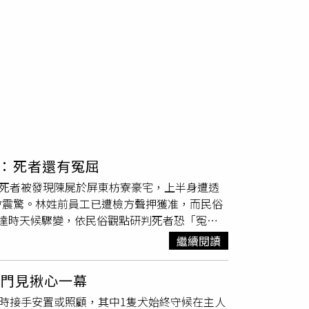
：死者還有冤屈
，死者被發現陳屍於屏東枋寮豪宅，上半身遭透
會震驚。林姓前員工已遭檢方聲押獲准，而民俗
達時天候驟變，依民俗觀點研判死者恐「冤屈
來看，兩側道路形成風水上俗稱的「彎刀煞」反
繼續閱讀
指出，住宅虎邊除了受到彎刀煞影響外，還呈現
的說法，因此整體環境被視為較不利居住。他進
破門見揪心一幕
較為不利，容易出現離家發展、人際糾紛或感情
即時接手安置或照顧，其中1隻犬始終守候在主人
衝突。廖大乙也觀察到，
屋主
生前應相當重視風