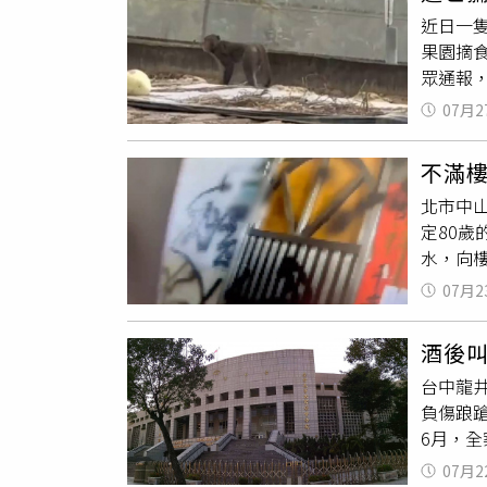
他搬離
租金補
省不動
保未來
近日一
萬賠償
現明顯
棄，甚
落砸傷
果園摘
元也遠
職業決
下，建
也將負
眾通報
貸，自
的」，
電收益
就看後
26日下
釐清財
險管理
1、2
07月2
著建築
面並理
群，希
天社區
息，肚
想用被
惡意租
維護管
不滿
相關人
下去了
重要參
南部有
北市中
醉槍，
向，同
租，也
物。（
定80歲
到體力
的每一封
租金補
一張建
水，向
潮附近
空間，
男一氣
紅外線
估若在
07月2
監視器
眾，獼
屋頂上
漆位置
發生危
收益根
酒後叫
財物之
業者大
台中龍
板就是
負傷踉
6月，
出，案發
07月2