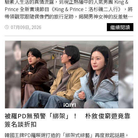
驗素人生活的真情流露，到現正熱播中的人氣男團 King &
Prince 全新實境節目《King & Prince：洛杉磯二人行》，將
帶領觀眾跟隨偶像們的旅行足跡，揭開男神女神的反差魅
力。年初來到台灣參加《紅白藝能大賞》引發話題的日本頂
繼續閱讀
07月09日, 2026
流男團 King & Prince，成員永瀨廉與高橋海人攜手前往五
年前曾共同訓練、承載青春回憶的美國洛杉磯。不過旅程開
始兩人立刻被迫在異國分開，需要在一張「離海最近」的長
椅集合。然而才剛分別，永瀨廉就已藏不住對高橋海人的強
烈想念，短短20分鐘內竟四度提起對方姓名，頻頻說著「要
是海人在這邊就好了」、「想跟海人一起玩這個」。
BTS「忙內LINE」J Jung Kook（左）、Jimin（右）一起從
走訪多國。（圖／Disney+提供）在最新劇情中，兩人的新
任務則是要為對方挑選一樣禮物。海人首先來到自己一直很
想參觀的洛杉磯自然歷史博物館，當在紀念品店看到一籃石
頭時他立刻有了靈感：「企鵝求偶的方式就是送牠們最漂亮
的石頭，所以我要從這當中選一顆最漂亮的當禮物」，直言
被羅PD無預警「綁架」！ 朴敘俊窮遊竟靠
「這就是讓廉知道我在乎他的最好方式」，真摯發言讓粉絲
簽名談折扣
直呼「簡直是告白！」海人隨後貼心補充，因為廉來到洛杉
磯只帶了一個小包包，因此小巧的石頭可以讓他輕鬆帶回
韓國王牌PD羅暎錫打造的「綁架式綜藝」再度掀起話題，