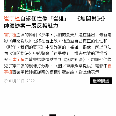
機，終於能與母親真正和解，也讓自己脫離了不被愛的緊箍
土，一步步拆掉妍秀（金多美飾）所築起的銅牆鐵壁，他還
咒。崔雄媽媽的一句：「我的孩子，什麼時候長這麼大了
打趣自嘲「除了拆牆，眼睛也小小的，各方面都很像鼴鼠
呢？」或許是對三個主角都適用的台詞。三個人都各自用自
呢」。31歲的
崔宇植
回想起自己的學生時期，少年的他活潑
崔宇植
自認個性像「崔雄」 《無間對決》
己的方式，帶著盔甲跌跌撞撞地長大了，而也經由不斷地跌
好動，喜歡和朋友玩，「那時候最討厭日落，因為天黑就要
帥氣辦案一展反轉魅力
倒、摩擦、衝突、互相傷害和相愛，他們才能夠帶著傷口相
回家了。」但工作後他開始享受一個人的時間。被問到有沒
見，療癒彼此，讓彼此成為更好的大人。《那年，我們的夏
有想像劇中一樣紀錄下來的瞬間，
崔宇植
答道：「想要一輩
崔宇植
主演的韓劇《那年，我們的夏天》還在播出，最新電
天》Netflix熱映中。《那年，我們的夏天》用了純愛青春片
子記下來的是，因為《寄生上流》去了很多地方，留下很多
影《無間對決》也將在台上映，他透露自己真正的個性和
的包裝，講的其實是角色們與自己的過去，以及原生家庭和
美好回憶。」《寄生上流》是第一部獲得坎城影展金棕櫚獎
《那年，我們的夏天》中所飾演的「崔雄」很像，所以無法
解的故事。（圖／Netflix提供）
的韓國電影，演出英文家教「金基宇」的
崔宇植
與有榮焉，
像《無間對決》中的警察「崔旻載」一樣去危險的現場辦
片中出現的山水景石至今仍珍藏在他家中。《寄生上流》的
案。
崔宇植
希望爸媽能快點看到《無間對決》，想讓他們為
山水景石道具共有三個，其中一個在
崔宇植
家中。（圖／翻
兒子穿西裝的模樣打分數。（圖／車庫娛樂提供）電影中
崔
攝自網路）
崔宇植
透露《寄生上流》的山水景石是租借品，
宇植
西裝筆挺帥氣辦案的模樣引起討論，對此他表示：「隨
拍完必須還回去，因此劇組製作了三個外形一樣但重量不同
著穿著打扮的不同，行為舉止也會有所變化。很久沒有穿西
繼續閱讀
01月11日, 2022
的道具，砸在他頭上的是最輕的一個。殺青後工作人員搶著
裝演戲了，所以覺得很開心。一開始我所飾演的角色都穿著
要這三個道具石，但奉俊昊導演一句話「這個怎麼樣都得給
夾克、牛仔褲和球鞋，但從某個瞬間開始換上了皮鞋、穿著
『基宇』」，讓
崔宇植
順利帶走它。
崔宇植
為新戲減重9公
體面的西裝，思考方式似乎也產生了很大的變化。很希望我
斤，不過他的新年目標卻是想增肌，他解釋自己並不認為男
母親和父親能快點看到《無間對決》，想讓他們為我穿西裝
人就應該呈現很man的形象，「與其說通過增肌展現『呃啊
的模樣打分數，我自己是很喜歡啦！」他還透露好友防彈少
~』'的男性美，不如說想展現適合我的面貌。」
年團成員V金泰亨、朴敘俊都很期待《無間對決》上映，