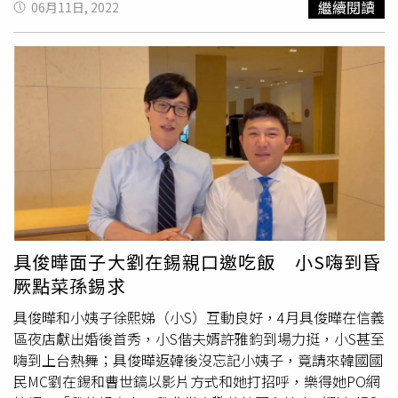
繼續閱讀
06月11日, 2022
持人派翠克也送上各自精心準備的禮物，派翠克還故意鬧小
S說：「我知道妳討厭收禮物，但我硬要（送）！」接著B2
播出具俊曄親自獻唱英文版生日快樂歌的影片，影片中具俊
曄直接以小S的乳名「婷婷」稱呼她，可見兩人關係已變得
相當親近。先前許願G-DRAGON幫忙慶生的她更頻問：「一
定還有（G-DRAGON，權志龍）對不對？」一旁的派翠克立
刻權志龍上身又唱要跳。而關於韓國國民主持人劉在錫對她
的飯局邀請影片，她直呼：「心情非常嗨！」表示待疫情穩
定後，能出國的第一個旅遊地就選韓國，「一定要請劉在錫
大哥和曹世鎬大哥請我吃飯。」還許願大咖韓星
崔宇植
、孫
錫久、張赫等人能一起。問及倘若這些韓星來台是否會想請
他們吃飯？小S雀躍回應：「如果他們願意的話，我很樂意
具俊曄面子大劉在錫親口邀吃飯 小S嗨到昏
親手下廚招待他們，然後也可以睡在我們家。」一旁的派翠
厥點菜孫錫求
克笑虧：「這個邀約也太奇怪了吧！」《小姐不熙娣》每周
一至周五晚間10點東森綜合台播出。本月14日即將生日的
具俊曄和小姨子徐熙娣（小S）互動良好，4月具俊曄在信義
小S，收到姐夫具俊曄驚喜拍片祝福。（圖／東森提供）
區夜店獻出婚後首秀，小S偕夫婿許雅鈞到場力挺，小S甚至
嗨到上台熱舞；具俊曄返韓後沒忘記小姨子，竟請來韓國國
民MC劉在錫和曹世鎬以影片方式和她打招呼，樂得她PO網