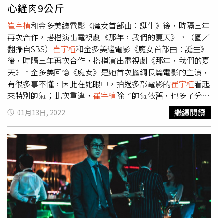
沒有鬥志的生活，他的志向是：「白天躺在陽光下，夜晚躺
很好，我決定相信大家的話。等我15歲時，我應該會最先觀
心鏟肉9公斤
在燈下。」不想奮力掙扎地付出太多努力，連成為成功的插
賞《極速快遞》這部電影。」可愛的發言讓導演和其他演員
畫家，也是被延秀無故分手後的發憤圖強。在看似毫不在意
前輩忍不住大笑。
崔宇植
和朴素談在《寄生上流》飾演兄
崔宇植
和金多美繼電影《魔女首部曲：誕生》後，時隔三年
的空洞眼神和佛系人生觀後面，有一個小男孩害怕再度被拋
妹。（圖／翻攝自網路）在《極速快遞》中，朴素談和鄭賢
再次合作，搭檔演出電視劇《那年，我們的夏天》。（圖／
棄，關於自身「借來的人生」的自我否定、恐懼與不安全
俊可愛又真情的互動，也引起韓國觀眾熱烈討論，認為為本
翻攝自SBS）
崔宇植
和金多美繼電影《魔女首部曲：誕生》
感。劇中一直用「旁觀者」立場觀察著男女主角的金志雄也
作增添了更豐富多樣的元素。而電影中朴素談為了守護孩子
後，時隔三年再次合作，搭檔演出電視劇《那年，我們的夏
是關鍵角色。（圖／Netflix提供）本劇的第三個主角，一直
孤軍奮鬥的模樣，也會令人想起元斌主演的經典韓影《大
天》。金多美回憶《魔女》是她首次擔綱長篇電影的主演，
用「旁觀者」立場觀察著男女主角的金志雄（金聖喆飾演）
叔》，但特別的是《極速快遞》是以女性角色作為電影的中
有很多事不懂，因此在她眼中，拍過多部電影的
崔宇植
看起
是男主角從小到大最好的朋友，也從高中開始，一直暗戀著
心人物，朴大民導演對此表示：「因為我想拍攝以女性為主
來特別帥氣；此次重逢，
崔宇植
除了帥氣依舊，也多了分貼
好兄弟的女友延秀。開不了口的戀慕之情及疏離的人際態度
的動作電影，才會開始籌備這部作品。想像了專業人士疾駛
心，他為了減輕金多美負擔，自行鏟肉9公斤。在第三集
繼續閱讀
01月13日, 2022
是基於自我保護，同樣也是來自他與母親若即若離的關係。
的模樣，思考那樣的人物在什麼樣的情況下會賭上自己的性
中，有一場金多美背著
崔宇植
回家的戲，金多美坦言她原以
而直到淚流滿面地看到最後，我們才終於恍然大悟，《那
命，於是決定安排了孩子的角色。在過去以女性和小孩之間
為背不動
崔宇植
，181公分的
崔宇植
聽到後笑說：「為了這
年，我們的夏天》用了純愛青春片的包裝，講的其實是角色
的故事結構中，多強調『母性』這個概念，但《極速快遞》
場戲我準備了很多，減了9公斤。」他擔心自己太重，金多
們與自己的過去，以及原生家庭和解的故事。下定決心出國
中我們則將重點放在兩人成為朋友的過程。」《極速快遞》
美演起來會很吃力，主動減重。貼心的
崔宇植
為了減輕金多
深造的崔雄放下被原生家庭拋棄的恐懼，打算為自己努力一
將於1月28日（五）在台上映。
美負擔，自行鏟肉9公斤。（圖／截圖自《那年，我們的夏
次。而認清一路走來，自己並不是孤軍奮戰的延秀，在崔雄
天》）這齣戲講述全校第一名與最後一名的高中生，因為拍
邀請她出國唸書生活時，對男友説了：「我一直以為，我的
攝紀錄片愈走愈近、最後成為男女朋友，10年後紀錄片「逆
人生是不得已這麼過的，想想也許這才是我想要的人生。」
行」引發話題，已分手的兩人被迫再次站在鏡頭前。
崔宇植
永遠的旁觀者金志雄也在母親臨終前，得到了敞開心扉的契
以「鼴鼠」形容自己所飾演的崔雄，原因是崔雄就像鼴鼠刨