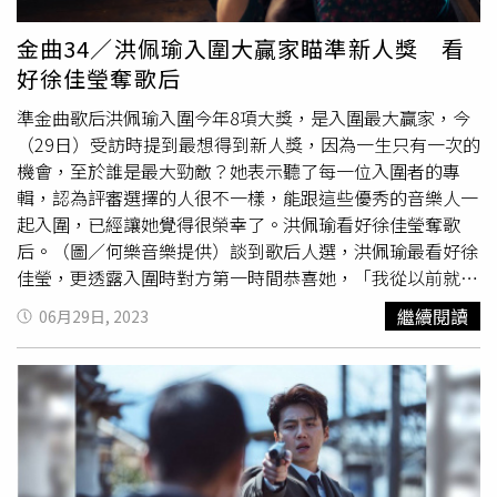
打好底子！小編建議現在市面上有推出許多針對男性族群量
呼「只要你還有夢想就一定要看」！池昌旭《操控遊戲》被
身打造的產品系列，不知該怎麼選的話，就從"型男專用"這
金曲34／洪佩瑜入圍大贏家瞄準新人獎 看
誣陷入獄，信念堅定，全世界都會助你一臂之力。（圖／
四個字開始準沒錯。LUCIDO倫士度的「頭皮去味洗髮
好徐佳瑩奪歌后
Disney+提供）
精」、「去味沐浴露」，著重在抗菌、防臭，讓你更好擺脫
油氣大叔味，展顯自然清潔感魅力。（圖／品牌提供）還有
準金曲歌后洪佩瑜入圍今年8項大獎，是入圍最大贏家，今
慕斯、髮膠、噴霧等多款造型髮品，採用胺基酸配方可以讓
（29日）受訪時提到最想得到新人獎，因為一生只有一次的
男生上了年紀後易扁塌的髮絲更豐盈有彈性，在家就能解鎖
機會，至於誰是最大勁敵？她表示聽了每一位入圍者的專
沙龍級髮型。（圖／品牌提供）至於男生的臉部保養，不用
輯，認為評審選擇的人很不一樣，能跟這些優秀的音樂人一
想的太複雜，做好「保濕」就對了，一罐好用的補水精華就
起入圍，已經讓她覺得很榮幸了。洪佩瑜看好徐佳瑩奪歌
可以讓你的臉蛋免於出現乾燥粗糙的窘境，只要是輕盈好吸
后。（圖／何樂音樂提供）談到歌后人選，洪佩瑜最看好徐
收質地，完全不必擔心買回來會不想用，還可以跟女朋友一
佳瑩，更透露入圍時對方第一時間恭喜她，「我從以前就是
起保養一起變漂亮。CeraVe適樂膚的水光B5玻尿酸修護精
聽她的歌，一路感受到她創作的改變。」入圍8項大獎的她
繼續閱讀
06月29日, 2023
華，主打具備敏感修護及長效保濕力，更重要的是質地輕盈
也準備了8個版本的得獎感言，而且為了避免緊張，這幾天
絲滑一抹化水清爽不黏膩，男生接受度都很高。（圖／品牌
盡量不去想與金曲有關的事情，想把緊張感留到典禮當天。
提供）後續可再加乘搭配一樣好好用的「全效超級修護乳」
洪佩瑜也預告戰袍辣度，「我自己覺得是辣的，有很多細
鎖水穩膚，簡單2步驟搞定肌膚缺水問題。（圖／品牌提
節，肌膚露出比例大概30％，可以期待一下。」並會帶藍瑪
供）
瑙水晶當幸運物，先前小巡迴時她也帶在身上，認為會讓她
思緒清晰，能夠好好說話。近期演藝圈性騷風波未平，洪佩
瑜很幸運沒遇過類似的事情，不過身邊的人曾經遇到，本身