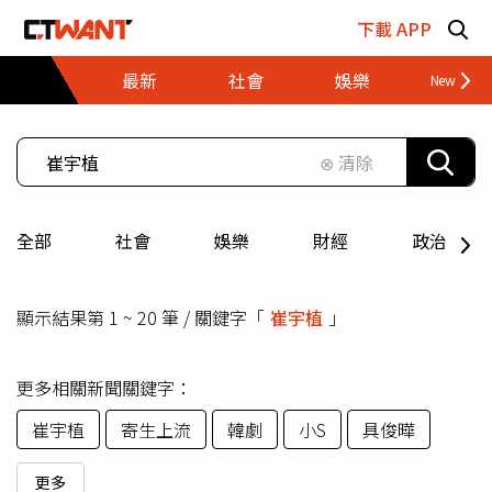
跳至主要內容區塊
下載 APP
最新
社會
娛樂
財經
⊗ 清除
全部
社會
娛樂
財經
政治
顯示結果第 1 ~ 20 筆 / 關鍵字「
崔宇植
」
更多相關新聞關鍵字：
崔宇植
寄生上流
韓劇
小S
具俊曄
更多