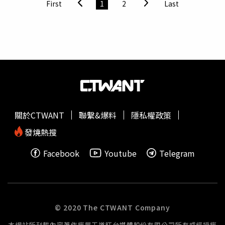
First
1
2
Last
「因為是我睽違兩年要在戲院上映的電影作品，所以身邊的
人都很期待。」
崔宇植
還透露雖然並非第一次嘗試動作戲，
但在拍攝《無間對決》中的高強度動作戲時，也產生了更多
野心，「我想拍攝真正的動作電影，想做好長期準備後努力
挑戰看看。我想嘗試像《捍衛任務》、《玩命快遞》這類
『很真』的動作電影，覺得很有魅力。」一起演出的趙震雄
則大讚
崔宇植
的表現：「乍看之下會覺得
崔宇植
似乎很柔
弱，但大家在觀賞《無間對決》後，一定能看到他的成長，
絕對會嚇一大跳。我自己是滿驚訝的，覺得
崔宇植
是位非常
關於CTWANT
聯繫&爆料
隱私權政策
帥氣的演員。」《無間對決》本週五1月14日在台上映。
發燒熱搜
Facebook
Youtube
Telegram
© 2020 The CTWANT Company
本網站所刊載內容著作權屬王道旺台媒體股份有限公司所有或經授權