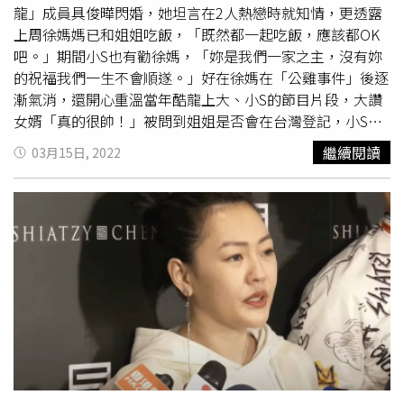
龍」成員具俊曄閃婚，她坦言在2人熱戀時就知情，更透露
上周徐媽媽已和姐姐吃飯，「既然都一起吃飯，應該都OK
吧。」期間小S也有勸徐媽，「妳是我們一家之主，沒有妳
的祝福我們一生不會順遂。」好在徐媽在「公雞事件」後逐
漸氣消，還開心重溫當年酷龍上大、小S的節目片段，大讚
女婿「真的很帥！」被問到姐姐是否會在台灣登記，小S連
忙說：「我怕我媽又有公雞的圖片，先不要多說。」小S分
繼續閱讀
03月15日, 2022
享得知大S喜事的過程。（圖／侯世駿攝影）小S當年全程見
證大S與具俊曄的戀情，得知大S找到第二春時十分激動，外
界好奇時隔20年不怕幻滅？小S表示2人天天靠視訊維繫感
情，大S可用韓文溝通，「有看到對方的樣子是完全沒用美
顏，就是個50幾歲的人，歐巴（哥哥）有嚇到大S怎麼完全
沒變，跟20年前完全一樣，但我姐說可是你變了耶，但是變
另一種Man。」目前具俊曄仍在隔離，期間有和小S視訊，
「我就問他認不認識
崔宇植
、張赫，他說他們都太年輕了不
認識，我想說之後去韓國可以找幾個明星交交朋友。」小S
還要求希望具俊曄出關後替鬍，沒想到卻差點惹毛大S，
「我姐就說你幹嘛逼他，把我老公當什麼？」小S笑說過去
她都叫具俊曄「歐巴」，現在想改口叫對方姐夫，聽到范范