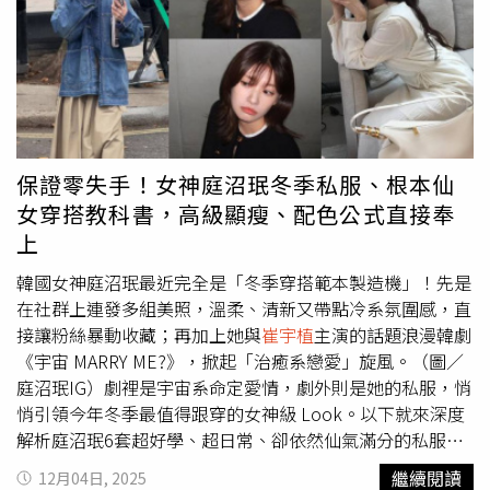
急」，未來五年將是事業發展的關鍵期，累積實力、長線布
局，成果一定會慢慢浮現。推薦：《韓國製造》、《灌籃高
手 THE FIRST SLAM DUNK》。《韓國製造》：在這部由
「叔系男神」玄彬、鄭雨盛領銜主演的犯罪驚悚劇中，玄彬
身為中央情報部的課長，卻深知要站上最高位才能保護自己
與家人，他前期隱忍上司的打壓與不信任，明知有人要陷害
自己仍將計就計，默默累積人脈與資源，找準時機反將一
保證零失手！女神庭沼珉冬季私服、根本仙
軍，12月24日鎖定Disney+ 看玄彬究竟如何爬上權力頂峰，
女穿搭教科書，高級顯瘦、配色公式直接奉
理解放長線釣大魚、有長遠的眼光才能在職場上爬得高的真
上
諦！《灌籃高手 THE FIRST SLAM DUNK》：橫掃4.5億票
房的超熱血動畫電影相信大家都不陌生！本次將鏡頭對準身
韓國女神庭沼珉最近完全是「冬季穿搭範本製造機」！先是
高168公分的控球後衛宮城良田，背負著與過世兄長相同的
在社群上連發多組美照，溫柔、清新又帶點冷系氛圍感，直
夢想「籃球」努力前行，他沒有先天優勢、沒有主角光環，
接讓粉絲暴動收藏；再加上她與
崔宇植
主演的話題浪漫韓劇
卻拚盡全力努力，終於在關鍵的山王工業決戰迎來屬於自己
《宇宙 MARRY ME?》，掀起「治癒系戀愛」旋風。（圖／
的舞台，看完絕對會給帶你在職場上繼續耕耘、等待時機的
庭沼珉IG）劇裡是宇宙系命定愛情，劇外則是她的私服，悄
動力。《灌籃高手 THE FIRST SLAM DUNK》以宮城良田為
悄引領今年冬季最值得跟穿的女神級 Look。以下就來深度
主角，以自身的優勢還是能迎來屬於自己的高光時刻。（圖
解析庭沼珉6套超好學、超日常、卻依然仙氣滿分的私服穿
／Disney+提供）卡牌B：關聖帝君——「選擇性耳聾」才是
搭，每套都是直接複製穿上的時髦教科書！（圖／庭沼珉
繼續閱讀
12月04日, 2025
你的職場生存之道選擇這張牌的人，多半最近心容易被他人