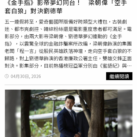
《金手指》影帝夢幻同台！ 梁朝偉「空手
到旅遊規定後，鄭裕美更一臉欲哭無淚地表示：「我已經44
套白狼」對決劉德華
歲了，不青春了啦！」意外誕生「44姐」新綽號。三人隨後
只帶著隨身包包，正式展開「限制版流浪旅程」，不但每天
五一連假將至，愛奇藝國際版備好跨類型大禮包，古裝劇
都必須移動至不同城市，還被限制每日只能共用30萬韓元預
迷、都市爽劇控、韓綜粉絲還是電影重度患者都可滿足。電
算、全面禁止使用手機，只能依靠每天早上提供的一項福利
影部分，由兩大影帝梁朝偉、劉德華夢幻連動的《金手
艱難生存。然而旅程才剛開始，三人便立刻迎來現實暴擊。
指》，以震驚全球的金融詐騙案所改編，梁朝偉飾演的集團
即使已是韓國演藝圈一線明星，三人仍坐在首爾站階梯一起
老闆「程一言」從股民英雄跌落神壇，走向空手套白狼的不
分食餃子、共喝一瓶水，只為了省下更多旅費。沒想到光是
歸路，對上劉德華飾演的香港廉政公署主任，雙雄交鋒正面
韓版高鐵KTX車票，就瞬間花掉將近一半預算，隨後又碰上
對決。影集部分，目前熱播榜冠亞軍分別由《蜜語紀》與
突如其來的大雪，讓旅程難度再度升級。身兼「總務」的朴
《佳偶天成》包辦，兩部劇正值劇情最高潮階段，仙俠古裝
繼續閱讀
04月30日, 2026
敘俊也瞬間切換成「省錢一哥模式」，甚至連入住旅店被要
《佳偶天成》由任嘉倫、王鶴潤主演，有別於仙俠劇主角總
簽名時都不忘想辦法殺價，窮遊感十足。除了預算危機外，
是不斷獲得超越常人的神力，《佳偶天成》反其道而行，主
崔宇植
更全程深陷「內褲危機」。他坦言因為燙髮後被叮嚀
角陸千喬（任嘉倫 飾）的整條成長線是慢慢學會看見顏
不能洗頭，連帶自己已經兩天沒洗澡，「內褲真的沒辦法再
色、嘗出味道、感受疼痛，一步一步成為一個真正的
撐到明天了」，甚至苦惱如果沒錢買新內褲，恐怕只能靠街
「人」。任嘉倫本人在訪問中也難掩對這個角色的依依不
頭賣藝籌錢。從住宿、伙食到內褲問題全都毫無保留公開分
捨，直言：「演完了這次，下一次不知道什麼時候再能碰上
享，也讓三人毫無偶包的真朋友化學反應成為節目最大亮點
這樣的角色了。」《佳偶天成》任嘉倫（右）與王鶴潤先婚
之一。
後愛。（圖／iQIYI愛奇藝國際版）都會情感劇《蜜語紀》熱