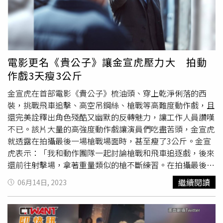
學跳舞的她表示練習過程難免會別人有肢體接觸，以前老師
就提醒他們，若是覺得不舒服就要說出口，「這是一個保護
機制，當下就清楚表達完，不講的話，那個（疙瘩）會一直
留在心裡，尤其是跳舞，碰到的機率很多，越快處理，越冷
靜去解釋，彼此達到共識，就是最舒服的狀態。」洪佩瑜準
電影更名《貴公子》讓金宣虎壓力大 拍動
備了8個版本的得獎感言。（圖／何樂音樂提供）由於等10
作戲3天瘦3公斤
年才推出第一張專輯，洪佩瑜笑說新作品應該不會等這麼
久，但會先將已經安排的工作努力做好；雖然事業運大開，
金宣虎在首部電影《貴公子》梳油頭、穿上乾淨俐落的西
但她的感情路還沒有新消息，透露已經空窗一段時間，但因
裝，挑戰飛車追擊、高空吊鋼絲、槍戰等高難度動作戲，且
為工作忙碌，所以一切都交給緣分，至於理想型，她表示欣
還完美詮釋出角色殘酷又幽默的反轉魅力，讓工作人員讚嘆
賞專注的男人，喜歡的外貌則是偏向韓國演員
崔宇植
那一類
不已。該片大量的高強度動作戲讓演員們吃盡苦頭，金宣虎
型。
就透露在拍攝最後一場槍戰場面時，甚至瘦了3公斤。金宣
虎表示：「我和動作團隊一起討論槍戰和飛車追逐戲，後來
還前往射擊場，拿著重量類似的槍不斷練習。在拍攝最後那
場槍戰戲時，花了3天的時間，瘦了3公斤左右。因為是很激
繼續閱讀
06月14日, 2023
烈的動作場面，在狹窄的空間內必須彼此配合，聽從導演事
前的指導後，邊流汗邊拍攝，體重也就減輕了。後來看到成
品時覺得很自然帥氣，真的很感謝製作團隊。」電影原本的