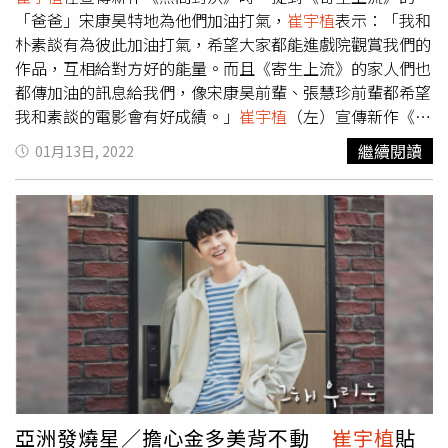
力，就是乍看平淡到幾乎沒有劇情可言的劇情，但以優秀的
「爸爸」宋康昊特地為他們加油打氣，
崔宇植
表示：「我和
劇本和台詞、演員扎實的演技，搭配導演的場面調度，細膩
朴素談有為彼此加油打氣，希望大家都能進戲院觀賞我們的
鋪陳出角色的生命史與困境。看似生活化，沒有太大起伏與
作品，互相給對方好的能量。而且《寄生上流》的家人們也
戲劇張力的故事情節，反而更能令觀眾感同身受，貼近角色
都傳加油的訊息給我們，像宋康昊前輩、張慧珍前輩都希望
的心理狀態，真心產生共感。 女主角金多美繼電影《魔女
我和素談的電影會有好成績。」
崔宇植
（左）宣傳新作《無
首部曲》後再次與
崔宇植
攜手合作。（圖／Netflix提供）
間對決》時，提到《寄生上流》的「爸爸」宋康昊特地為他
繼續閱讀
01月13日, 2022
《那年，我們的夏天》裡，從主要角色到身邊的朋友、家人
和朴素談加油打氣。（圖／車庫提供）朴素談年度飆風動作
與工作夥伴，都與我們身邊的人群，甚至我們自己沒有太大
鉅獻《極速快遞》昨日（1/12）在韓國上映首日逼退好萊塢
不同，談著一樣的簡單戀愛，上班、下班，過著平凡無奇的
電影《蜘蛛人：無家日》空降票房冠軍，曾在《寄生上流》
生活，也有著差不多的人生困擾。女主角國延秀（金多美飾
飾演她家教學生的童星鄭賢俊，這次在片中飾演「書元」一
演）從小家境清寒，倔強地想要成為最好最優秀的那一個，
角，二度和朴素談合作。鄭賢俊展現了豐富的情感演技，吐
她總是抬頭挺胸地，看似目空一切，但自卑脆弱的心情，讓
出的率真逗趣臺詞左右了故事的氛圍，展現無可取代的存在
她的心理狀態始終待在那個幼時的沙坑裡，就連在最愛的人
感。鄭賢俊表示：「我和朴素談姐姐在拍攝現場的默契也很
面前，都無法坦率示弱。當男主角崔雄（
崔宇植
飾演）問她
好，在拍《寄生上流》時她就對我很好，這次也很照顧我，
是不是有遠大的人生夢想時，女孩淡淡地一句：「我一直以
讓我能自在地演戲。」鄭賢俊在《極速快遞》中是極為關鍵
為，只要能跟其他人一樣過平凡的日子，就是我的夢想，那
的人物，但因本作品在韓審議分級為輔15級，所以2011年
對我來說就是成功了。」簡單卻揪心。而明明充滿藝術才
出生的他暫時無法觀賞這部作品，他表示：「因為我還無法
華，實際上也聰明過人的男主角崔雄，從小就堅持過著悠哉
看電影成品，不曉得自己演得好不好，但大家都說我表現得
亞洲發燒星／擔心金多美背不動
崔宇植
貼