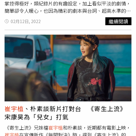
掌控得極好，類紀錄片的有趣設定，加上看似平淡的劇情，
簡單卻令人暖心，也因為精彩的劇本與台詞、超高水準的製
作，以及主角和配角群細膩的演技，讓劇集排名逆行爬升，
繼續閱讀
02月12日, 2022
到了最後幾集，終於直接霸榜高居台灣區排行榜冠軍，甚至
在韓國的收視率同樣也是倒吃甘蔗，讓男女主角
崔宇植
與金
多美兩人雙雙大紅一波。演過《屍速列車》、《寄生上流》
等票房大片，
崔宇植
在此劇呈現出他混合了呆萌、深情、固
執、深沈與令人心疼等多重面向的精品實力派演技。（圖／
Netflix提供）出道10年，演過《屍速列車》、《寄生上流》
等票房大片，在真人秀《尹Stay》裡也展現了可愛一面的
崔
宇植
，終於以《那年，我們的夏天》呈現出他混合了呆萌、
深情、固執、深沈與令人心疼等多重面向的精品實力派演
技，與同樣電影咖出身的《梨泰院Class》女主角金多美繼
電影《魔女首部曲》後再次攜手合作，從敵人搖身成為緣分
剪不斷、理還亂的初戀情人，兩人無論默契與CP感都爆
崔宇植
、朴素談新片打對台 《寄生上流》
棚，激盪出的化學反應讓人眼睛一亮，也是難得韓劇男主角
宋康昊為「兒女」打氣
不需露出完美身材與帥氣樣貌，同樣圈粉無數，令觀眾們紛
紛路轉粉的奇行種代表。《那年，我們的夏天》與被譽為神
《寄生上流》兄妹檔
崔宇植
和朴素談，近期都有電影上映，
劇的《機智醫生生活》系列與《請回答》系列有個共同的魅
崔宇植
在宣傳新作《無間對決》時，提到《寄生上流》的