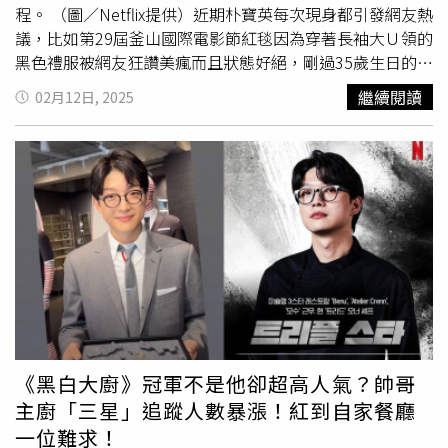
（三太子）——「拒絕內耗」才能把握機會2026最大的敵人
淨。重點在咖啡色球鞋，既能中和白色的仙氣，又讓穿搭更
程。 （圖／Netflix提供）近期朴寶英每次現身都引發網友熱
是自己的拖延症，抽到這張牌的人，可能面臨難做決定、或
日常、更休閒。（圖／庭沼珉IG）庭沼珉私服穿搭：摩卡慕
議，比如第29屆釜山國際電影節紅毯因為穿著長袖大Ｕ領的
太執著於自己的想法的狀態。職場中拖延比錯誤更可怕，若
斯針織上衣ｘ同色裙，2025最紅配色一次到位
黑色禮服被網友狂讚美瘋而且狀態好絕，剛過35歲生日的朴
經常過度猶豫，擔心得罪人或做錯事，反而會讓小問題變
Pantone 2025年度代表色-摩卡慕斯，而庭沼珉直接示範最
寶英應該要推出一本維持不老童顏教科書吧！（圖／取自
繼續閱讀
02月12日, 2025
大、錯失好機會，放下成見做出決定，在事業上才會有所突
溫柔的風格！同色系穿搭永遠比單色更高級，針織上衣＋針
boyoung0212_official IG）帶人總是親切可愛的朴寶英是2
破。推薦：《狂醫魔徒》、《宇宙MARRY ME?》《狂醫魔
織裙讓線條柔軟又顯瘦，尤其適合冬天拍照，因為這套顯白
月12日生日，在生日前夕她於Weverse平台開直播與粉絲暢
徒》：拿下IMDb 8.1好評的醫療驚悚劇《狂醫魔徒》由朴恩
效果驚人！如果想看起來氣質、暖、又低調奢華，這組配色
聊，鏡頭前的朴寶英齊劉海＋白踢恤看起來根本就像是青春
斌、薛景求飾演相愛相殺的天才師徒，朴恩斌從醫學院學生
絕對要學起來。（圖／庭沼珉IG）庭沼珉私服穿搭：墨綠色
大學生，絲毫不見35歲的疲憊狀態，網友也直誇她漂亮可愛
時期總是毫不猶豫的爭取機會、到長大後面對挑釁自己的人
羽絨大衣，不顯胖的關鍵在「綁帶」庭沼珉這套墨綠色羽絨
根本不像是35歲生日比較像是15歲，言談中盡是對偶像的
原地發瘋，比起解決問題，她直接手起刀落解決「有問題的
大衣，完全示範「羽絨外套怎麼穿不膨脹」！關鍵就是 風
喜愛，朴寶英也提到自己是很有福氣的人，告訴粉絲最近練
人」。朴恩斌從不屈服、清楚知道自己想要什麼，「瘋批演
衣領＋腰間綁帶，創造腰線讓視覺直接少5公斤。再加上墨
習給自己擁抱，大家都抱一抱自己，告訴自己辛苦了，每天
技」不但掀起追劇狂潮、更讓她奪下全球OTT大獎的最佳女
綠色本身就有高級沉穩感，是冬天非常耐看又抗髒的完美
都要好好活著❤️正能量也被網友讚爆！（圖／取自朴寶英
主角，當你看完朴恩斌的演出，必能理解職場上拒絕內耗、
色。（圖／庭沼珉IG）女神庭沼珉私服穿搭說難不難、說簡
Weverse直播）而朴寶英也曾分享自己的保養與減肥秘方，
當機立斷的形象比起優柔寡斷更能生存。《宇宙MARRY
單卻又有巧思～善用大地色、白色、墨綠等高級日常色，透
比如為了讓自己管住嘴，她會在手機桌面放自己胖胖的照
ME?》：口碑收視雙收的愛情喜劇，講述
崔宇植
、庭沼珉
過外套版型＆腰線創造好比例，再搭配針織、雪紡、毛絨材
片，當你每次想要吃零食、吃宵夜的時候就會把手機打開，
「先婚後愛」的爆笑故事，庭沼珉在劇中本和男友準備步入
質拼接讓整體更精緻！
看到自己肥胖照片時就會大幅降低食慾！只是要小心肥胖照
《黑白大廚》冠軍不是他卻超高人氣？帥哥
婚姻，卻意外發現未婚夫的婚外情，比起默默流淚，庭沼珉
可能也會被周圍的人看到，這招真的太狠了！（圖／取自
主廚「三星」追蹤人數暴漲！紅到自家餐廳
果斷解除婚約、在咖啡廳痛批渣男，更在工作上面對他人刻
boyoung0212_official IG）另外就是靠水煮蛋＋香蕉來減
一位難求！
意刁難時直接回擊「不好意思，但我是會看水準挑同事