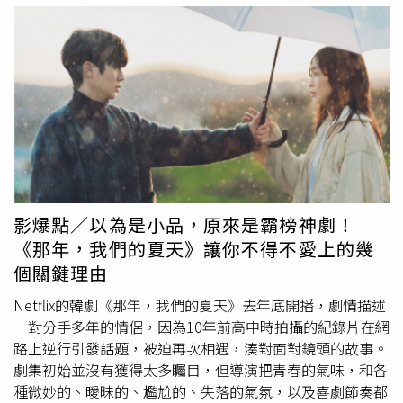
的夏天》中扮演的崔雄一角。」。高人氣的男星金曜漢在
心情極佳。據悉，具俊曄入住的瀚寓酒店房價約8,240元到
《學校2021》與男主角孔基俊的體育背景相似。（圖／龍
10,973元不等，具俊曄隔離10天大約要價8萬元，且飯店距
華電視提供）《學校2021》是超過20年的《學校》系列第8
離大S在松勇路的豪宅，僅有2.2公里，車程也只需要9分鐘
部作品，講述一群不以升大學為目標的高職生，在迷惘的青
左右。具俊曄日前接受韓媒採訪表示，這次來台預計停留2
春裡尋找夢想的成長故事，面對相依為命的家人、知心好友
個月，除了拜訪大S家人外，也期待能和嬌妻的2個孩子好好
的離去，一夕之間被迫長大，同儕間的相處之道，懵懂初戀
相處。對於新姐夫的到來，小S向《中國時報》表示，非常
的告白，成人間的權力誘惑，老師們的明哲保身，學校對於
期待能見到具俊曄，「看他過得好不好什麼的。然後最主要
孩子來說是怎樣的存在呢？裡面有一段話：「所有行為背
還是想問他認不認識
崔宇植
、張赫、朴敘俊還有李鐘碩這類
後，都有不為人知的原因。」也許在當下，那個令你氣憤的
的明星，如果認識，下次到韓國，大家就可以交個朋友」。
行為，卻有著令人為之動容的故事，此劇希望年輕人可以學
此外，小S先前出席新節目《小姐不熙娣》記者會，被問及
影爆點／以為是小品，原來是霸榜神劇！
習：「尋找夢想，不要害怕失敗；試著用同理心，與人相
姐姐現狀時表示大S狀態好到不行：「我問她到底做了什
《那年，我們的夏天》讓你不得不愛上的幾
處」。
麼，她說就追劇、陪小孩，什麼都沒做。」對照具俊曄「得
個關鍵理由
知大S離婚後立刻聯絡她」的說法，顯然大S當時就已經得到
了愛情的滋潤。
Netflix的韓劇《那年，我們的夏天》去年底開播，劇情描述
一對分手多年的情侶，因為10年前高中時拍攝的紀錄片在網
路上逆行引發話題，被迫再次相遇，湊對面對鏡頭的故事。
劇集初始並沒有獲得太多矚目，但導演把青春的氣味，和各
種微妙的、曖昧的、尷尬的、失落的氣氛，以及喜劇節奏都