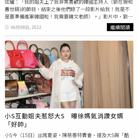
炫耀：「我的姐夫上了我非常喜歡的韓國主持人（劉在錫和
曹世鎬)的節目，結束之後他們錄了一段影片給我！我是不
是要準備進軍韓國啦！我需要韓文老師）。」影片中，劉在
錫和曹世鎬先是用韓文問安，隨後曹世鎬改以中文表示「妳
繼續閱讀
06月08日, 2022
好」，劉在錫接著說道：「熙娣小姐，透過影片向妳問候，
希後之後能真的見一面。」曹世鎬馬上熱情邀約「Please
come to Korea」，劉在錫聽到他撂英文，笑說兩人英文不
太好，無法完整表達心意，「祝福哥和熙媛嫂子兩位能夠幸
福，希望能夠儘快當面問候。」他們也邀請小S到韓國，屆
時由兩人做東請客。劉在錫和曹世鎬一起主持訪談節目《劉
QUIZ ON THE BLOCK》，具俊曄此次回韓國除了與好友相
聚，應也上了該節目，明日他還會在全州的一場泳池派對表
演DJ秀。看到韓國綜藝大神劉在錫，小S興奮直呼「我已
high到昏厥」，但她似乎並不滿足，放話「先變熟，再把具
先生（孫錫求）請來，還有
崔宇植
」。除了劉在錫，小S還
想見「具先生」孫錫求以及
崔宇植
。（圖／翻攝小S臉書）
小S互動姐夫惹怒大S 曝徐媽氣消讚女婿
「好帥」
小S今（15日）出席夏姿‧陳慈善特賣會，提及大S與「酷