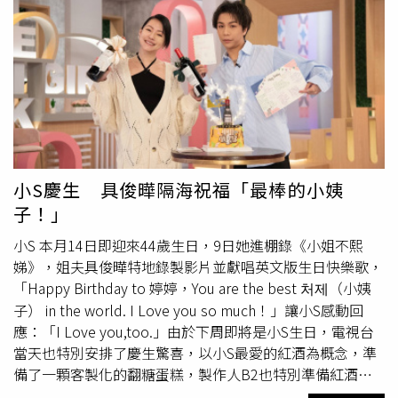
小S慶生 具俊曄隔海祝福「最棒的小姨
子！」
小S 本月14日即迎來44歲生日，9日她進棚錄《小姐不熙
娣》，姐夫具俊曄特地錄製影片並獻唱英文版生日快樂歌，
「Happy Birthday to 婷婷，You are the best 처제（小姨
子） in the world. I Love you so much！」讓小S感動回
應：「I Love you,too.」由於下周即將是小S生日，電視台
當天也特別安排了慶生驚喜，以小S最愛的紅酒為概念，準
備了一顆客製化的翻糖蛋糕，製作人B2也特別準備紅酒，
讓小Ｓ開心歡呼：「我回家就要開喝！」節目班底和助理主