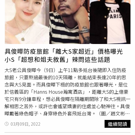
賢表示，從高中時期的夢想就是能成為一名演員，與劇中女
主角陳智媛相似之處就是夢想成真，加上她是學校系列的忠
實觀眾，讓她覺得非演不可，也非常感謝導演給了她機會。
尚未有初戀的趙怡賢被問到與金曜漢的青澀吻戲時，趙怡賢
說：「可能是因為都是1999年出生的同齡人，所以非常有
默契，一次就完成沒有NG，只是天氣太冷了。」。趙怡賢
被封為「最美班長」、「最美半屍」。（圖／龍華電視提
具俊曄防疫旅館「離大S家超近」價格曝光
供）《學校2021》男主角孔基俊由演出韓版《致我們單純
小S「超想和姐夫敘舊」辣問這些話題
的小美好》、《PRODUCE X 101》選秀男團「X1」出身的
金曜漢飾演，金曜漢出道前是跆拳道國家代表常備軍，擁有
大S老公具俊曄今（9日）上午11點多抵台後隨即入住防疫
13年跆拳道經歷，曾於全國少年體育大會中獲得過2次金
旅館，只要熬過最後的10天隔離，就能結束長達20年的思
牌，但因為腳傷最終放棄運動員生涯，與男主角孔基俊的體
念與大S見面。而具俊曄下榻的防疫旅館也跟著曝光，是位
育背景相似。孔基俊因傷放棄11年的夢想「跆拳道選手」，
於信義區的「Hanns House瀚寓酒店」，距離大S的上億豪
與爺爺居住的房子也即將被拍賣，對於未來人生感到徬徨，
宅只有9分鐘車程，想必具俊曄在隔離期間除了和大S視訊一
相較之下，同窗好友陳智媛已經開始朝著夢想前進。金曜漢
解相思之苦外，或許也會遙望嬌妻的住處並心馳神往。具俊
表示與鄭英周(秋英宇 飾)在海邊吵架的一場戲讓他印象深
曄戴著綠色帽子、身穿綠色外套飛抵台灣。（圖／趙文彬
刻，雖然播出只有幾分鐘的片段，但兩人在寒冷冬天扭打成
攝）戴著綠色帽子、身穿綠色外套的具俊曄，下機後在工作
繼續閱讀
03月09日, 2022
一團，衣服都被海水弄濕了。對於今後想挑戰的角色，他
人員引導下前往管制區內的採檢站採檢，並在1個多小時後
說：「我想挑戰浪漫題材，像是
崔宇植
前輩在《那年，我們
順利出關，還在搭乘防疫計程車時主動向媒體打招呼，顯然