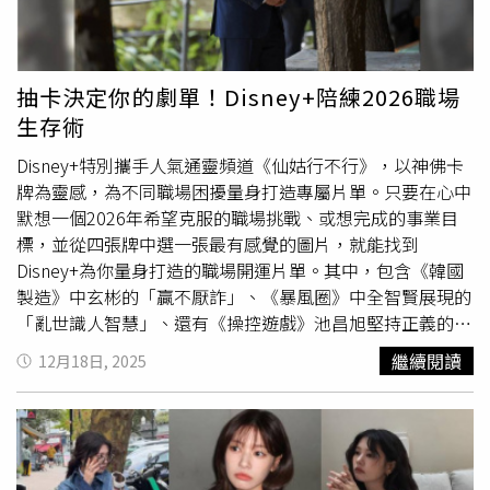
度持續飆高，劇情深刻描繪現代女性在婚姻、職場中歷經挫
折重新站起的故事，豪門闊太許蜜語（朱珠 飾）在發現老
公出軌後，一夕淨身出戶、從保潔人員一路逆襲，狗血程度
完全不輸八點檔。男女主角鍾漢良與朱珠的成熟愛情推拉也
抽卡決定你的劇單！Disney+陪練2026職場
讓人看得心癢癢。綜藝部分，《花樣青春限量版》登場，特
生存術
別開設假直播「綁架」大明星，設計一場直接出發的窮遊壯
舉。這回的主角們，就是韓國演藝圈公認死黨組合鄭裕美、
Disney+特別攜手人氣通靈頻道《仙姑行不行》，以神佛卡
朴敘俊、
崔宇植
，他們每人僅帶著10萬韓元，在完全不知道
牌為靈感，為不同職場困擾量身打造專屬片單。只要在心中
要去哪、住哪、怎麼走的狀況下展開「韓國流浪記」。新一
默想一個2026年希望克服的職場挑戰、或想完成的事業目
季《奔跑吧14》火力全開，由李晨、鄭愷兩位全勤14季的
標，並從四張牌中選一張最有感覺的圖片，就能找到
元老繼續坐鎮，搭配沙溢、白鹿、范丞丞、張真源等常駐陣
Disney+為你量身打造的職場開運片單。其中，包含《韓國
容，首集迎來嘉賓「時代少年團」，剛播出就笑料不斷。韓
製造》中玄彬的「贏不厭詐」、《暴風圈》中全智賢展現的
國戀綜《Heart Signal 5》同步持續更新，甜蜜心動戲碼一
「亂世識人智慧」、還有《操控遊戲》池昌旭堅持正義的熱
集接一集，讓人隔著螢幕都感受到戀愛的滋味。追完劇再追
血等「職場前輩」，讓觀眾從故事中汲取智慧，為新的一年
繼續閱讀
12月18日, 2025
綜藝，五一連假從古裝仙俠到都市逆襲、韓綜好友局到港片
儲備滿滿職場戰鬥力。請於心中默想2026年想解惑的職場
雙雄對決，愛奇藝國際版滿足所有觀眾的口味。連假躺平不
問題，並依直覺選擇卡牌。（圖／Disney+提供）卡牌A：月
無聊，打開愛奇藝國際版就對了。
老星君——相信自己是「養成系」明日之星2026或許不是你
爆發年，卻是養成實力的一年。選擇這張牌的你在人際、合
作中可能遇到瓶頸，月老星君提醒：事業方面先「不要