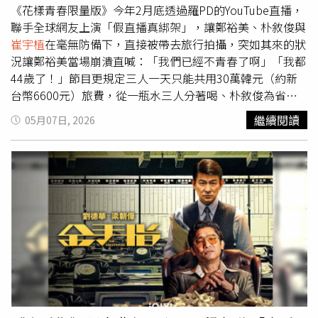
家，並且還精心挑選了和永瀨廉應援色相同的黑色石頭。而
《花樣青春限量版》今年2月底透過羅PD的YouTube直播，
來到巧克力專賣店的廉則一次挑了五片包裝有可愛插畫的巧
聯手全球網友上演「假直播真綁架」，讓鄭裕美、朴敘俊與
克力，面對工作人員的詢問，他肯定表示：「海人喜歡吃巧
崔宇植
在毫無防備下，直接被帶去旅行拍攝，突如其來的狀
克力，而且他最愛包裝可愛的東西了」。對彼此的透徹了解
況讓鄭裕美當場崩潰直喊：「我們已經不青春了啊」「我都
與禮物背後的深刻意義，再度證實了兩人超越言語的深厚情
44歲了！」節目更規定三人一天只能共用30萬韓元（約新
誼，也使這趟旅程如同大型「公費戀愛現場」。除了King &
台幣6600元）旅費，從一瓶水三人分著喝、朴敘俊為省旅
Prince的洛杉磯浪漫之旅，Disney+還集結多部旅遊實境節
店費用竟趁被要簽名時順便殺個價，到
崔宇植
自爆兩天沒洗
繼續閱讀
05月07日, 2026
目，《ARE YOU SURE?!》由BTS防彈少年團「忙內LINE」
澡的「內褲危機」，超真實又毫無偶包的互動也讓三人「真
Jimin和Jung Kook，兩季走訪紐約、濟州島、札幌、阿爾
朋友化學反應」大爆發。《花樣青春》系列最大的招牌特
卑斯山等地；《我是加百列》則由朴寶劍、BLACKPINK
色，就是羅PD毫無預警的「綁架式旅行」。不論是首次見
Jennie、池昌旭、廉惠蘭等卡司，挑戰與異國陌生人交換72
面、宣傳拍攝、頒獎典禮，甚至慶功旅行現場，出演者都可
小時人生，真實展現藝人褪去鎂光燈後的日常樣貌。此外，
能在毫無準備下被直接帶往海外拍攝。這次羅暎錫同樣為鄭
《IN THE SOOP：友情旅行》跟著「Wooga家族」金泰亨
裕美、朴敘俊與
崔宇植
精心策劃「綁架任務」，甚至特地安
V、朴敘俊、
崔宇植
、朴炯植及Peakboy展開慢活之旅；
排YouTube即時直播作為掩護，成功騙過這群綜藝老手。三
《Travis Japan 到美國放暑假》陪伴七位成員重返成名起
人從《尹食堂》到《瑞鎮家》長年與羅PD合作，早已被視
點，而《與Snow Man同行》則可看到全員與機器人同行，
為「羅PD綜藝宇宙」中的核心成員之一，彼此默契深厚，
展開縱貫日本的熱血公路之旅。朴寶劍（右）在《我是加百
也因此讓這次突如其來的「被綁架」反應更加真實爆笑。直
列》與陌生人互換人生。（圖／Disney+提供）
到三人看到現場掛著「祝鄭裕美、朴敘俊、
崔宇植
旅途平
安」的布條後，才終於驚覺自己正式掉入羅PD的陷阱。聽