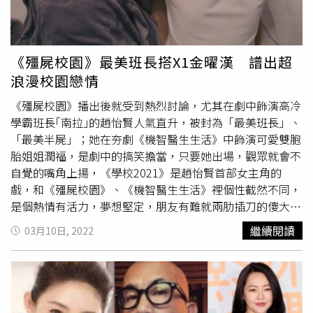
就說「歐巴」，但隨後就會追問他認不認識現在當紅的韓
星，如
崔宇植
、李鍾碩、張赫，但具俊曄滿頭霧水，直到看
了照片才表示：「他們都太年輕了，我不認識」。小S期待
具俊曄隔離出來後能見面，並不斷詢問對方認識哪些當紅韓
《殭屍校園》最美班長搭X1金曜漢 譜出超
星。（圖／報系資料照）但小S還是不死心，又追問「那劉
浪漫校園戀情
在錫呢？」，具俊曄表示：「劉在錫也不認識」，最後被大
S罵，但大S表示具俊曄說認識《Running Man》裡的「哈
《殭屍校園》播出後就受到熱烈討論，尤其在劇中飾演高冷
哈」，小S卻打槍說：「可是我喜歡的是李光洙欸」，結果
學霸班長｢南拉｣的趙怡賢人氣直升，被封為「最美班長」、
徹底惹火大S，開罵：「妳有完沒完啊！妳把我老公當什
「最美半屍」；她在夯劇《機智醫生生活》中飾演可愛雙胞
麼」，小S也尷尬笑說因為自己也是哈韓的人，「想說以後
胎姐姐潤福，是劇中的搞笑擔當，只要她出場，觀眾就會不
我們到韓國玩的時候，可以邀幾個明星出來做朋友嘛！」，
自覺的嘴角上揚，《學校2021》是趙怡賢首部女主角的
大S又嗆：「請妳不要再騷擾我老公了」，十分逗趣。
戲，和《殭屍校園》、《機智醫生生活》裡個性截然不同，
是個熱情有活力，夢想堅定，朋友有難就兩肋插刀的傻大姐
陳智媛，首集劇情，因學校不合理解聘木工老師，一個人不
繼續閱讀
03月10日, 2022
畏強權到校門口抗議，才22歲的趙怡賢就可以把每個角色演
得活靈活現，被封為「最強怪物新人」也不為過。趙怡賢在
演出《學校2021》 《殭屍校園》後就受到熱烈討論，尤其
在劇中飾演高冷學霸班長｢南拉｣的趙怡賢人氣直升，被封為
「最美班長」、「最美半屍」。（圖／龍華電視提供）趙怡