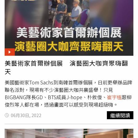
片名為《悲傷熱帶》，在換成金宣虎所扮演的角色名「貴公
子」後，他坦承有點負擔，「其實當時到了拍攝現場，聽到
片名要換成『貴公子』時，覺得有點緊張，也感到肩膀有點
壓力，但在拍攝時身為本作其中一員的我已竭盡全力了」。
金宣虎向臺灣觀眾問好。（圖／車庫提供）導演朴勳正之前
的作品《魔女首部曲：誕生》中，也出現了由
崔宇植
飾演的
「貴公子」一角，對此導演表示：「《魔女首部曲》中的
『貴公子』和本作的『貴公子』毫無關聯，沒有任何關係。
但可能因為我很喜歡這種乾淨俐落的瘋子角色，所以才會又
美藝術家首爾辦個展 演藝圈大咖齊聚嗨翻
打造了名為『貴公子』的人物。」而《貴公子》的故事發展
天
也讓媒體十分期待是否會像《魔女》一樣發展出系列作，對
此朴勳正導演透露：「我們在拍攝本作時，也有討論關於續
美國藝術家Tom Sachs到南韓首爾辦個展，日前更舉辦品牌
集的事，覺得這是部以人物為主的作品，若條件允許似乎就
聯名派對，現場有不少演藝圈大咖共襄盛舉！只見
能繼續拍下去，只要我跟宣虎沒鬧翻的話，應該就能繼續下
BIGBANG隊長GD、BTS成員J-hope、朴敘俊、
崔宇植
跟柳
去吧。」《貴公子》6月21日（週三）在台上映。
俊烈等人都在場，透過畫面可以感受到現場超級嗨。
繼續閱讀
06月30日, 2022