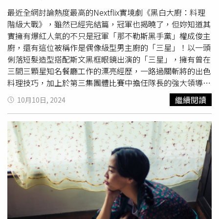
肥，這個方法很有飽足感，香蕉跟水煮蛋也還算有營養，當
的」，這種即時止損、勇於表達的性格，或許會是你2026
最近全網討論熱度最高的Nextflix實境劇《黑白大廚：料理
然整體均衡度還是不夠，只是女明星們時常需要快速瘦身就
年的職場新典範！庭沼珉在《宇宙MARRY ME?》勇敢回擊
階級大戰》，雖然已經完結篇，冠軍也揭曉了，但妳知道其
會用一些極端的方法，但一般我們還是要注重營養均衡喔！
刁難同事，成為職場新典範。（圖／Disney+提供）卡牌
實擁有爆紅人氣的不只是冠軍「那不勒斯黑手黨」權成俊主
可以加入一些蔬菜會更完美！（圖／取自
D：千手千眼觀世音菩薩——「直覺系」天選之人其實你早
廚，還有這位被稱作是偶像級型男主廚的「三星」！以一頭
boyoung0212_official IG）朴寶英也會運用泡澡加速新陳代
就知道該怎麼做，只是不相信自己！2026年菩薩提醒你，
俐落短髮造型搭配斯文黑框眼鏡出演的「三星」，擁有曾在
謝、幫助消水腫，有空時她會泡澡半小時，不但對瘦身有幫
要學會傾聽內在聲音、相信自己的直覺與本心，保持正念並
三間三顆星知名餐廳工作的漂亮經歷，一路過關斬將的出色
助，還能使肌膚毛孔打開，提升後續保養效率。如果家裡沒
付諸行動，便會得到貴人相助。推薦：《操控遊戲》、《金
料理技巧，加上於第三集團體比賽中擔任隊長的強大領導力
有浴缸可泡澡，也可改為每天15分鐘泡腳喔～最後就是「含
牌得主》《操控遊戲》：動作男神池昌旭就是品質保證！被
展現，難怪在決賽前會被其他廚師們票選為「最看好他奪冠
糖飲料」、「精緻澱粉」是絕對禁止的！（圖／取自
繼續閱讀
10月10日, 2024
譽為「年末最爽動作韓劇」，劇中外送員池昌旭被誣陷入
的第一名！」 在 Instagram 查看這則貼文 從 Instagram 分
boyoung0212_official IG）
獄，更因莫須有的「強姦罪」遭獄友欺凌，即便如此他依然
享的貼文 而且三星除了廚藝精湛，很多網友也對於他的高
對伸張正義、奪回他的人生有堅定執念，他的正直不只讓前
顏值很讚賞>////<，尤其他在個人IG上曝光為時裝雜誌拍攝
獄友願意全力支持他的復仇之路，更讓他一步步靠近這場陰
的形象照，讓粉絲們都留言:「以為是模特兒」，還有人說
謀背後的黑暗權力中心。相信看完你會懂，只要信念夠強，
他很有
崔宇植
的既視感，都想到他自己經營的餐廳「Trid」
全世界都會幫你，新的一年不妨聽從自己的內心。《金牌得
看本尊，結果反而造成現在超難訂位XD。 在 Instagram 查
主》：新的一年，相信本心、設下夢想並勇敢追逐吧！在
看這則貼文 從 Instagram 分享的貼文 不過說到韓國男生對
「5歲不起步就太晚了」的花滑世界裡，平時笨拙的11歲女
於外在的要求，三星真的可以說是最佳代言人！Tread上就
孩結束祈卻堅信自己能在滑冰領域闖出一片天，她的執著與
有人截圖發問為什麼三星每張照片看起來都是零毛孔，皮膚
努力，讓前選手明浦路司深受感動，決定成為她的教練，全
感覺在發亮？除了靠造型師的妝造，平日就要做好肌膚管理
力替小祈完成夢想。首季上線後斬獲眾多好評、網友感動直