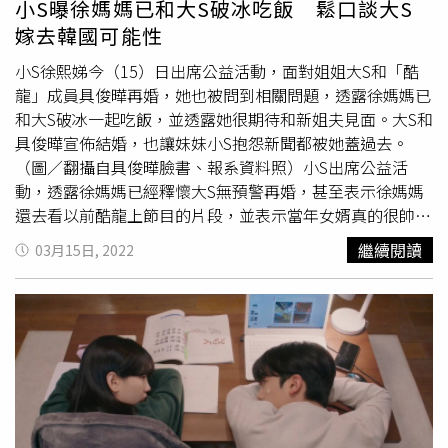
小S曝徐媽媽已和大S破冰吃飯 鬆口談大S
說姐夫韓文像「胸部（형부）」，「我就跟我姐說，他（隔
嫁去韓國可能性
離）出來我要叫他『胸部』，他是妳的歐巴，憑什麼全部的
小S徐熙娣今（15）日出席公益活動，面對姐姐大S和「酷
人都叫他歐爸，她說妳就叫他歐爸就好。」她也開玩笑徐媽
龍」成員具俊曄再婚，她也被問到相關問題，透露徐媽媽已
媽應該學一下女婿的韓文，「不然叫歐巴也太噁心了吧！」
和大S破冰一起吃飯，並透露她很期待和新姐夫見面。大S和
至於大S婚後是否會到韓國定居，小S斬釘截鐵地說，「不可
具俊曄宣佈結婚，也讓妹妹小S抱怨新聞都被她蓋過去。
能，孩子還是要在這邊上課，倒是姐夫的工作不一定要待在
（圖／翻攝自具俊曄臉書、報系資料照）小S出席公益活
一個地方，藝術創作跟DJ，他留在台灣的可能性還比較
動，透露徐媽媽已經釋懷大S無預警再婚，甚至表示徐媽媽
大。」
還去看以前酷龍上節目的片段，並表示當年女婿真的很帥。
小S也力挺姐姐，透露在這個年紀離婚要再找到相愛的人很
繼續閱讀
03月15日, 2022
困難，既然找到了就要好好把握，至於大S是否會愛相隨去
韓國和老公定居？小S也認為絕對不可能，因為兩個小孩還
要在台灣念書，但由於姐夫職業身兼DJ和藝術創作的關
係，可以不侷限在同一個地方，因此留在台灣可能性比較
高。她也闢謠，大S沒有做便當去給她，但有許多粉絲會送
食物過去，小S則是和對方說，千萬不要吃太多，不然出來
就沒有結實身材。小S也透露，具俊曄隔離時會和大S視訊，
她在一旁就會和對方講話，對方都會叫她小名「婷婷」，她