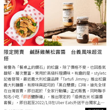
木的雄峙與懷抱，營造出開闊與寧靜的氛圍（圖／影音
金，更因為未得到愛馬仕 Hermes 授權獲同意，可能必須面
組）。東方宇逸貴賓室：結合自然與現代的極致享受東方宇
對侵犯 Hermes 知識財產權與商標的爭議。 View this post
逸貴賓室於2020年全新開幕，為旅客提供獨一無二的休息
on Instagram A post shared by MetaBirkins
體驗。貴賓室以臺灣特有種國寶級鳥類「藍腹鷳」為意象，
(@metabirkins)根據 Forbes 報導，Mason Rothschild 創作
並透過木質的空間設計以穿透式格柵區隔空間，象徵著山嶽
MetaBirkins 系列的原因是為了倡議奢侈品「零動物」理
神木的雄峙與懷抱，營造貴賓室開闊與寧靜的氛圍。為了滿
念，透過數位化的皮草、豐富的色彩與圖案，設計出所謂
足每位貴賓的需求，貴賓室提供多樣的區域，包括單人沙發
「零殘忍」的虛擬時尚單品，現在正是許多品牌、設計師極
區和用餐區。特別貼心的是，用餐區分別設立個人用餐區和
需解決的目標，但透過虛擬持有，真的能解決問題還是只是
多人用餐區，讓旅客可以根據自己的喜好和需求選擇適合的
種假議題？
限定開賣 鹹酥雞蘸松露醬 台義風味超混
座位，無論是想要自在地品味咖啡，或是舒適用餐，都能在
搭
這個空間找到心靈的寧靜。貴賓室提供多樣的區域，包括單
人沙發區和用餐區，讓旅客可以根據自己的喜好和需求選擇
被譽為「餐桌上的鑽石」的松露，除了價格不斐，也因香氣
適合的座位（圖／影音組）。針對長時間需要在貴賓室久待
馥郁、層次豐富，常用於高級料理調味。有趣的是，styletc
的旅客，貴賓室提供無限的網路，並在每個座位都配置充電
記者發現，最近義大利松露品牌「Tartufi Jimmy」推出松露
座，方便旅客確保電子設備的充足電力。而貴賓室更特別設
義大利麵醬，有原味與起司的「黑白雙鑽」口味，搶先全球
有淋浴間，無需額外付費備品應有盡有，只需事先與服務人
在台灣首賣，即日起於「全家行動購」正式販售，同時聯手
員預約，即可享用。東方宇逸貴賓室以其周到貼心的服務和
知名小吃「
師園
鹽酥雞」，推出限定的「插佛吉米 松露醬
優雅的環境，為旅客提供了一個愉快的休息場所，使整體旅
套餐」，即日起至2022/1/8在Uber Eats外送平台獨家上
行體驗更為完美。長榮航空的四大貴賓室，各自獨特的設計
市，只要點經典炸雞雙人套餐加99元，即可升級搭配黑白雙