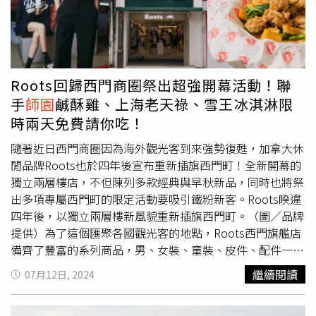
色與湯頭，信義店最引以為傲的便是獨家研發的「濃厚蒜味
雞白湯」鍋底，概念來自日本人氣雞白湯拉麵的湯色風味，
嚴選整隻新鮮雞隻經4小時熬煮，再將雞肉適度打散、使膠
質與油脂等充分入味，並融入品牌原味的柴魚雞骨湯底一起
調配。而雞白湯喝來雖濃但不膩口，主因是加入品牌自家特
Roots回歸西門商圈祭出超強開幕活動！聯
製蒜油，蒜油以新鮮蒜頭經1小時冷油慢火提煉而成，濃縮
手
師園
鹹酥雞、上海老天祿、雪王冰淇淋限
進蒜頭營養與風味。點選雞白湯還會隨鍋附上一份新鮮蛤
時兩天免費請你吃！
蜊，能使湯頭更添鮮美，以及一小壺濃厚蒜味雞白湯高湯，
讓大家隨涮煮狀態自由添加。信義店也推出限定的「濃厚蒜
隨著近日西門商圈因為海外觀光客到來強勢復甦，加拿大休
味雞白湯套餐」，主菜提供「蒜香嫩煎紅玉雞」和「炙燒究
閒品牌Roots也於四年後宣布重新插旗西門町！全新開幕的
好松阪豬」兩種選擇，前者選用以有機紅玉紅茶餵養的台灣
獨立兩層樓店，不但陳列多款經典與早秋新品，同時也將祭
在地紅玉雞雞腿肉，特別去除多餘油脂，再以蒜片爆香煎
出多項專屬西門町的限定活動要吸引鐵粉新客。Roots睽違
製，外皮金黃酥脆、肉質軟嫩；後者則精選台灣頂級的究好
四年後，以獨立兩層樓新風貌重新插旗西門町。（圖／品牌
豬豬頸肉，經炙燒呈現肉質鮮美，並帶來 Q 彈口感。樂崎
提供）為了這個匯聚各國觀光客的地點，Roots西門旗艦店
火鍋信義店限定甜品「野生冬瓜檸檬愛玉」（左，39元）、
備齊了豐富的系列商品，男、女裝、童裝、皮件、配件一應
可自由天入地瓜圓的「台灣古早味燒仙草」。（49元，圖／
俱全之外，就連早秋新品也在西門旗艦店內完整展出，保證
繼續閱讀
07月12日, 2024
魏妤靜攝）想吃炸物的人可點「酥炸海鮮拼盤」（左圖上，
你一定能在Roots輕鬆找到符合自己風格的流行款式。
269元）、「
師園
蒜香鹽酥雞」（左圖下，169元），1/27
Roots西門旗艦店推出多款結合Roots海狸LOGO元素搭配
前點「特選海陸雙人套餐」打卡或分享貼文還會贈送「古早