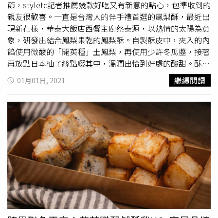
先以推廣的方式推出限量100組55公分高的實體無敵鐵金剛
節，styletc記者推薦幾款好吃又有新意的點心，包準收到的
收藏品，並標註上各自的序號結合NFT證明其稀缺性，最後
親友很歡喜。一直是台灣人的伴手禮首選的鳳梨酥，最近出
在幣安NFT銷售22,000份NFT盲盒（隨機開出不同的NFT作
現新花樣，華泰大飯店西餐主廚蔡泰源，以熱情的太陽為意
品）。「開始進行時，很多人都對這個項目不看好，我們也
象，研發出結合鳳梨果乾的鳳梨酥。自製酥皮中，夾入的內
以為NFT市場買家應該在18至25歲間，對於無敵鐵金剛不會
餡使用微酸的「開英種」土鳳梨，再使用少許冬瓜醬，接著
產生共鳴，但沒想到反應出奇的好，在幣安還沒開賣前100
再放點日本柚子絲點綴其中，溫潤出恰到好處的酸甜。酥皮
份限量版早已被預訂，其中第100號價格達到15萬美元。」
外再放上與小農廠商旺萊獅合作，經過約48小時低溫烘烤的
繼續閱讀
01月01日, 2021
首次操刀就獲得成功的織田紀香及其團隊，後續也將陸續推
金鑽鳳梨果乾，層層疊疊、口感層次豐富，愈嚼愈香。限量
出日本ACG的NFT，主要會先針對永井豪的作品，希望可以
春節刻印蛋糕。(圖／黑船Quolofune提供)來自東京自由之
替他打造「永井豪宇宙」，並持續洽談其他ACG 的IP授權。
丘人氣甜點名店黑船Quolofune，即將在2021年1月3日起
師園
鹽酥雞推出全球第一個鹽酥雞NFT，在台灣的Oursong
在台北101購物中心B1甜點區展開為期兩個月的快閃店，所
平台上架。（圖／翻攝自Oursong平台）別以為只有圖片及
有產品皆以低溫技術船運直送台灣。最有名的「長崎蛋糕」
收藏品可以轉換為NFT，創立於1984年的「
師園
鹽酥雞」，
遵循古法獨家配方製作，不加任何一滴蜂蜜即散發出宛如蜂
近日也搶搭NFT熱潮，在KKBOX旗下的Oursong NFT平台
蜜般的香氣，底部更藏著「雙目糖」的粗粒結晶。為了即將
上架「全球第一個鹽酥雞NFT」，每份1枚OSD（約新台幣
到來春節，特別推出嚴選台灣龍眼蜜及日本糖漬檸檬丁特製
28元），但僅發行1天，價格就漲到100 OSD（約新台幣
的「檸檬蛋糕」，蛋糕體上印製迎春字樣，送禮超喜氣。米
2,800元），漲幅達100倍。
師園
鹽酥雞第二代負責人38歲
蘭硬布丁。(圖／亞尼克提供)今年在日本掀起熱潮的硬布
的Jimmy，在NFT白皮書（White Paper）中寫道，「我們
丁，口感硬、外表樸素簡單，搭配焦糖的苦甜口感，備受年
的店可能會因為外在環境或內在管理因素倒閉，但是世界上
輕人喜歡。因此甜點品牌亞尼克也推出一款「米蘭硬布