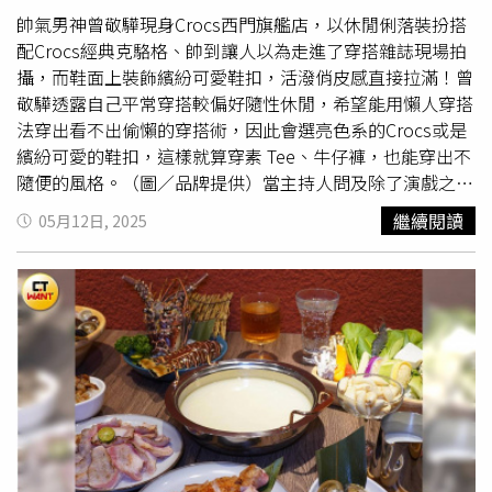
錄，店家也會協助辦理。謝富順強調，食品衛生與出餐品質
帥氣男神曾敬驊現身Crocs西門旗艦店，以休閒俐落裝扮搭
是餐飲業最基本的責任，這次事件讓消費者失望，他深感抱
配Crocs經典克駱格、帥到讓人以為走進了穿搭雜誌現場拍
歉。未來將全面檢討並加強管理措施，希望避免類似情況再
攝，而鞋面上裝飾繽紛可愛鞋扣，活潑俏皮感直接拉滿！曾
次發生，重新建立消費者信心。
敬驊透露自己平常穿搭較偏好隨性休閒，希望能用懶人穿搭
法穿出看不出偷懶的穿搭術，因此會選亮色系的Crocs或是
繽紛可愛的鞋扣，這樣就算穿素 Tee、牛仔褲，也能穿出不
隨便的風格。（圖／品牌提供）當主持人問及除了演戲之外
還有什麼其他的興趣或熱愛的事物，曾敬驊回答他喜歡戶外
繼續閱讀
05月12日, 2025
活動，像是露營等等。在這些時候Crocs輕便又不怕突如其
來的陣雨，很適合這些場合。另外演戲時的等候時間，他也
常會穿著Crocs 因為真的很舒服又好穿脫。（圖／品牌提
供）曾敬驊還在現場展示了他親手搭配的鞋扣組合，分享自
己如何用 Jibbitz™ 鞋飾打造專屬風格，一邊講解、一邊穿
搭，完全像是開啟「敬驊鞋扣教學課」，親民互動感拉滿，
現場媒體全程聚焦記錄，氣氛輕鬆又充滿驚喜，直接變成最
潮焦點現場！（圖／品牌提供）Crocs 西門旗艦店強勢回
歸！掀起時尚風暴Crocs 回來了，這次的排場，不只大，還
超帥！西門町最新最夯的打卡點正式誕生，Crocs 台北西門