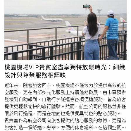
多樣配色選擇的「CORE經典商品」。（圖／品牌提供）
味炸蘿蔔糕」一份。（圖／魏妤靜攝）樂崎信義店與民生社
Roots每年固定推出且深受消費者歡迎的台灣限定「Taiwan
區店裝潢相似、都以日系喫茶店為靈感，並搭配銀行燈與復
Day系列」也於開幕期間上市囉！（圖／品牌提供）為慶祝
古字體燈牌，還有呼應沉穩調性的木質餐桌。（圖／樂崎火
西門旗艦店盛大開幕所舉辦的西門町三大限定活動，包含新
鍋提供）除了獨家湯底，信義店也精心打造兩款承襲在地風
朋友見面禮、VIP回娘家禮及鐵粉滿額贈，
味、同樣當店限定的特色甜點，其中包括台灣人冬季必吃的
7/13(六)-7/14(日)連續兩天每日前250名凡加入Roots LINE
「台灣古早味燒仙草」，以溫潤醇厚的仙草搭配彈牙地瓜
官方帳號@rootstaiwan及APP行動會員，即可獲得新朋友見
圓，重現台灣傳統甜品的懷舊滋味；另款「野生冬瓜檸檬愛
面禮-西門町老字號美食「
師園
鹹酥雞」、「雪王冰淇淋」
玉」則是向象山步道知名的愛玉專門店致敬，以店家自製的
100元兌換券各乙張，還可以用990元優惠價購入Roots短袖
手工愛玉為基底，搭配台灣野生檸檬的清新酸甜，再融入細
T-SHIRT乙件；而Roots VIP只要在7/11(四)-7/14(日)出示活
桃園機場VIP貴賓室盡享獨特放鬆時光：細緻
膩回甘的冬瓜茶香、點綴新鮮檸檬片，是享用完火鍋後的清
動憑證，同樣可獲得與新朋友見面禮一樣的贈禮；另外
設計與尊榮服務相輝映
爽選擇。此外，信義店除了同樣提供白飯、紅豆湯無限享
7/10(三)-7/14(日)則同步推出鐵粉滿額贈活動，除春夏商品
用，並與在地美食名店合作，帶來像是師大人學生時代必吃
6折起、新品享8折優惠，單筆不限金額即贈Roots識別證帶
近年來，隨著旅客回升，桃園機場不僅致力於提供高效的航
的排隊名店「
師園
蒜香鹽酥雞」，乾香酥脆還充滿蒜味；另
及環保購物袋各乙份，單筆消費滿5,000元還可再加碼贈送
空服務，更在內部多元化服務上持續蓬勃發展。由市區預辦
外還有集結白帶魚捲、酥炸爐魚下巴、鬼頭刀魚米花等的
西門町知名美食「上海老天祿」特製禮盒兌換券乙張喔。
登機到自助報到、自助行李託運等各項便捷服務，皆為旅客
「酥炸海鮮拼盤」。喜歡膠質黏口的人，還可副餐加價15元
Roots聯手西門美食「
師園
鹹酥雞」、「上海老天祿」、
提供更輕鬆愉快的旅行體驗。然而，航空公司的服務並非僅
升級「黑金古早味滷肉飯」，拌入充滿肥肉的甘甜油脂更是
「雪王冰淇淋」，7月13日-7月14日限時2天，每日前250名
限於飛行過程，而是在地面也提供獨具特色的貼心服務。
過癮。主打台式鍋物的全新品牌「旺鍋」單人火鍋套餐368
加會員免費請你吃。（圖／品牌提供）
貴賓室作為航空公司向旅客提供的貼心服務的象徵，更是為
元起，還有5大推薦鍋底。（圖／旺鍋提供）「豬油拌飯
旅客打造一個舒適、奢華、方便的休息場所。在這個空間