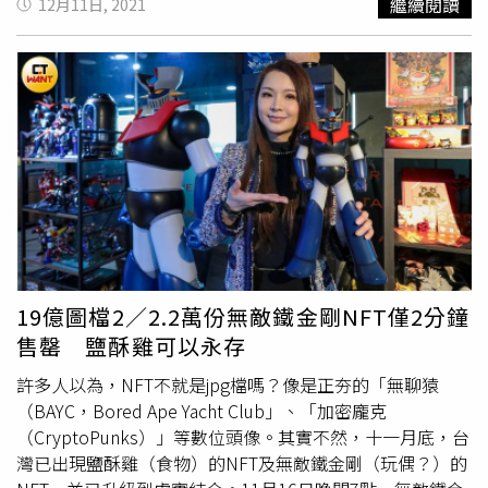
繼續閱讀
12月11日, 2021
風格為旅客提供了不同的休憩體驗。The STAR貴賓室各區
鑽。「Tartufi Jimmy松露義大利麵醬」的起司口味用於沙拉
不同座椅，滿足客戶不同放鬆需求（圖／長榮航空提供）。
或脆薯搭配，都能提升風味。 「Tartufi Jimmy松露義大利
長榮航空貴賓室：探索四大貴賓室愜意之美長榮航空擁有四
麵醬」的起司口味，使用高級帕瑪森香濃起司、特級初榨橄
間獨特風格的貴賓室，每一間都展現出截然不同的設計理
欖油，將義大利3%夏季黑松露與濃醇乳香結合，開罐即可
念，為旅客提供多元的休息體驗。首先，The Garden貴賓
食用。最簡單的調理做法是將醬料均勻拌入全熟的義大利麵
室以典雅獨特的設計、挑高及半開放的空間營造庭園綠意的
後，加入橄欖油及少許鹽巴調味，或以沙拉佐松露醬當做冷
悠閒氛圍，且全天供應多款現煮熱食，現代感酒吧於午後還
盤前菜，提升蔬菜的清甜脆口，當然也可以現炸松露脆薯，
提供專人調酒服務，為貴賓們帶來多樣且充滿綠意的休憩體
瞬間征服大人與小孩的味蕾。「Tartufi Jimmy松露義大利麵
驗。而The INFINITY貴賓室以閃爍星光和璀璨的天空樹為特
醬」原味適合搭配牛小排與歐姆炒蛋料理。原味的松露產地
色，打造出深具未來感的時尚空間。此外，貴賓室提供友善
來自義大利綠色心臟的翁布里亞Umbria，並以義國廚師黃
環境，包括無障礙盥洗室、親子盥洗室及育嬰室，滿足不同
金3%夏季松露比例調和，主餐建議可搭配大理石紋路的牛
旅客的需求。The STAR貴賓室則以溫馨明亮的氣氛為特
小排，於平底鍋加入奶油香煎3至4分鐘，並靜置均勻受熱
19億圖檔2／2.2萬份無敵鐵金剛NFT僅2分鐘
色，及多元的桌椅設置使旅客能隨時放鬆疲憊的身體和心
後，便能感受粉嫩肉汁搭配松露佐醬的迷人香氣，松露的蕈
售罄 鹽酥雞可以永存
靈。無論是The Garden的庭園綠意、The INFINITY的未來
菇風味也能襯托牛肉鮮甜；亦可將松露醬點綴於歐姆炒蛋
感時尚、The STAR的溫馨明亮，或是The CLUB的簡約露天
上，提升美味層次與異國感。知名小吃
師園
鹽酥雞與松露醬
許多人以為，NFT不就是jpg檔嗎？像是正夯的「無聊猿
風格，皆散發著舒適和放鬆的氛圍（圖／長榮航空提供）。
創意結合，碰撞出新火花。另外還與
師園
鹽酥雞創意聯手，
（BAYC，Bored Ape Yacht Club」、「加密龐克
最後，The Club貴賓室以簡約露天風格獨樹一格，旅客在此
在活動期間點購經典炸雞雙人套餐，即可加99元升級「插佛
（CryptoPunks）」等數位頭像。其實不然，十一月底，台
可以一邊享受晨光，一邊感受機場自由的空氣，細細品味旅
吉米 松露醬套餐」，附上Tartufi Jimmy松露黑白雙鑽各
灣已出現鹽酥雞（食物）的NFT及無敵鐵金剛（玩偶？）的
行的意義。除此之外，每處貴賓室皆有淋浴設備的設置，並