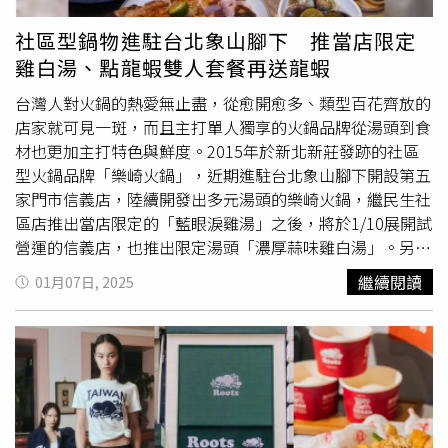
町旗艦店於5月8日重新盛大開幕。經過全新改裝升級後，西
門旗艦店以嶄新形象亮相，店面設計全面升級，假日就開逛
社區型鍋物進駐台北象山腳下 推當店限定
起來！（圖／品牌提供）為了響應 Crocs 西門旗艦店盛大回
雞白湯、點龍蝦雙人套餐再送龍蝦
歸，更加碼與
師園
西門門市合作，5/8起至6/30期間，至西
門
師園
門市購買指定$299元套餐，即可獲得 Crocs 西門旗
台灣人對火鍋的熱愛無止盡，從愈開愈多、類型百花齊放的
艦店點扭蛋券乙張，Crocs粉絲們不容錯過。（圖／品牌提
店家就可見一斑，而且主打單人獨享的火鍋品牌從湯頭到食
供）★Crocs 西門旗艦店地點：台北市萬華區武昌街二段84
材也更加主打特色與鮮度。2015年於新北新莊發跡的社區
號營業時間：12:00–22:00
型火鍋品牌「樂崎火鍋」，近期進駐台北象山腳下開設第五
家門市信義店，陸續開發出多元湯頭的樂崎火鍋，繼民生社
區店推出當店限定的「藍眼淚雞湯」之後，將於1/10展開試
營運的信義店，也推出限定湯頭「濃厚蒜味雞白湯」。另為
慶祝信義店展店還推出超值優惠，凡於1/10至 1/27，到店
繼續閱讀
01月07日, 2025
點選極品龍蝦雙人套餐並完成社群分享，即可獲贈價值799
元的美洲龍蝦，其他四家分店也同步推出會員點數雙倍回
饋，消費每滿300元即可累積2點會員點數。1/10～1/27若
到樂崎信義店點2,180元的「極品龍蝦雙人套餐」（左），
並於社群打卡或評論，即加贈美洲龍蝦一尾。（圖／魏妤靜
攝）「蒜香嫩煎紅玉雞」先煎香再讓消費者下鍋涮煮，皮脆
肉嫩又吸飽蒜香。（圖／魏妤靜攝）除了原有的樂崎火鍋菜