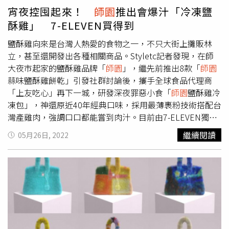
富貴與財富，為整個空間注入吉祥的氛圍（圖／影音組）。
球賽搭配炸雞解嘴饞的需求，Uber Eats 平台合作商家中有
供）PAVO與Bar Home強強聯手，7~9月將以「記憶
宵夜控囤起來！
師園
推出會爆汁「冷凍鹽
進入貴賓室，迎面而來的是一道由苗栗雕刻老師巧手製作的
超過千家供應炸雞餐點，且涵蓋台式、美式、韓式、日式、
Memory」為主題，分2波段陸續推出6款聯名特調，包括選
酥雞」 7-ELEVEN買得到
木門，這扇門的精湛雕刻展現了豐富的寓意，梅花的弧度代
泰式等各大類別，溫網賽事決戰期間，球迷們甚至能每天換
用片鴨醬特製的「打狗司令」、獨特肉骨茶風味的「鄉
表著富貴與財富，為整個空間注入吉祥的氛圍。木門的背後
吃一種派別或口味，像漢堡王、21風味館、Dicos德克士、
愁」、大人版的梅子芭樂「甘巴嗲」、熱帶風調酒「台丸
鹽酥雞向來是台灣人熱愛的食物之一，不只大街上攤販林
是一條長廊，通往商務休息區，設有大型沙發和座椅區，為
釜山崔炸雞等眾多商家，在Uber Eats平台上推出期間限定
郎」、木質調「人文聞物」，與改編經典調酒莫西多的「歸
立，甚至還開發出各種相關商品。Styletc記者發現，在師
旅客提供極致的休息體驗。除此之外，貴賓室提供228個座
且精選品項買一送一的優惠。兩大手搖飲品牌「珍煮丹」、
來」，每一款都別具特色。為讓酒友們搶先品嘗到6款創意
大夜市起家的鹽酥雞品牌「
師園
」，繼先前推出8款「
師園
位，包括貴賓包廂、休憩閱讀區、上網區、舒眠區、用餐區
「日出茶太」也推出4款飲品獨家優惠，即日起至7月11
調酒並一睹阿翔風采，將於7/7~7/8舉辦客座之夜，即日起
蒜味鹽酥雞餅乾」引發社群討論後，攜手全球食品代理商
及茶吧等多樣化的設施。為了滿足旅客在候機期間的各項需
日，消費者使用Uber Eats App於珍煮丹訂購「百香茉
開放訂位（預約電話：07-213-5753）。NEW ASAHI
「上友吃心」再下一城，研發深夜罪惡小食「
師園
鹽酥雞冷
求，貴賓室還特別設有淋浴間、哺乳室、全區免費Wi-Fi等貼
莉」、「百香不知春」皆享買一送一；即日起至7月18日前
SUPER DRY瓶身將品牌的經典銀色以磨砂霧面和光滑亮面
凍包」，神還原近40年經典口味，採用最薄裹粉技術搭配台
心服務。 整個貴賓室空間由木門到商務區，處處可見細膩
於日出茶太訂購「雲霧烏龍茶」、「極上焙茶」也同享買一
交錯呈現。（圖／ASAHI提供）另外一直以獨特暢快口感廣
灣產雞肉，強調口口都能嘗到肉汁。目前由7-ELEVEN獨家
巧思，讓每位步入貴賓室的旅客都能感受到文化的綿延與現
送一。另外7月Uber One會員獨享好康中，美食生鮮外送訂
受消費者歡迎的日本知名啤酒品牌ASAHI SUPER DRY，則
販售，即日起至5/31在北部地區3,100間門市搶先開賣，
繼續閱讀
05月26日, 2022
代的創新。這不僅是一個貴賓室，更是一場融合現代、東方
單最高可享總價值達2,100元的會員優惠，包含輸入「七月
於今夏迎來上市37年首次全面升級！NEW ASAHI SUPER
5/31起超過6,400間7-ELEVEN門市正式發售，即日起～
美學的極致奢華之旅。星宇航空貴賓室由日本設計師，以一
外帶」，外帶自取訂單消費滿149元享75折優惠（共4
DRY貫徹「Modern Japan潮流日本」經典與創新並存的精
6/14，可享單包優惠價55元（原價59元）。冷凍包送入微
座星際飛行的起點為概念設計的獨特空間，擁有獨有的『舒
次），單筆最高可折抵50元；輸入「七月600」，生鮮雜貨
神，改良啤酒生產製程，以二次啤酒花投入法與優化酵母發
波爐只需1～2分鐘便可輕鬆上桌。 （圖／上友吃心提供）
適如家』氛圍（圖／影音組）。星宇航空貴賓室：優雅舒適
訂單消費滿599元享9折優惠（共1次），單筆最高可折抵
酵技術，重新定義味道、香氣和碳酸的黃金三角平衡，入口
師園
除了開發鹽酥雞周邊如購物袋、馬克杯之外，現在又進
的星際體驗星宇航空貴賓室是由日本設計師，以一座星際飛
300元；輸入「七月1000」，生鮮雜貨訂單消費滿1,599元
時的濃醇與結尾的暢快，可以在短短幾秒間帶來快速而強烈
軍冷凍市場。 （圖／上友吃心提供）創立至今已近40年的
行的起點為概念設計的獨特空間，並延續星宇航空一貫的機
享85折優惠（共2次），單筆最高可折抵500元。
的風味變化，帶領消費者更快抵達香氣與口感的高峰。
師園
，堅持三大原則，即選用良好品質食材、獨特的蒜香調
艙及制服設計風格，搭配獨有的『舒適如家』氛圍，為旅客
「NEW ASAHI SUPER DRY潮流快閃吧」攜手多家餐飲品牌
味與每日更換新油。這次看中百億冷凍食品市場商機，與7-
打造了一個優雅寧靜的休憩空間。貴賓室的入口外觀以木質
提供經典小食，搭配啤酒更暢快。（圖／ASAHI提供）在快
ELEVEN合作開拓深夜市場，將超人氣品項「蒜味鹽酥雞」