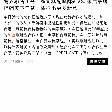
跨界聯名正夯！蘿蔔糕配鹹酥雞VS. 家居品牌
第一個NFT的鹽酥雞會永遠存在」，發行總量為1萬枚，分
丁」，嚴選頂級北海道生起司、馬達加斯加天然香草籽與蛋
搭網美下午茶 激盪出更多新意
潤方式為15%給予共同開發者、25%全體員工、20%公開
白，運用水浴法慢慢蒸烤，打造出綿密紮實的豐厚口感，搭
發行販售、40%用於公關或者公益捐贈等其他用途。
師園
內
配手工熬煮、微苦甘甜又濃郁的焦糖液，幸福感十足。一口
單打獨鬥的時代已經過去了，現在跨界合作才能達到一加一
部員工向CTWANT記者透露，「老闆不是幣圈人士，也不知
餅乾綜合鐵盒禮盒。(圖／亞尼克提供)針對喜歡「全都要」
大於二的效果，新鮮度跟話題性都更加分。像是在網路宅配
道NFT，因為有一位員工拿友人的IG給老闆看，新詩作家
的人，包含巧克力豆餅、捲餅乾、燕麥葡萄、愛心糖霜、脆
賣港式蘿蔔糕賣得嚇嚇叫的梁家瘋味，與已經擁有36年歷史
『煮雪的人』把已經不再印刷的詩集鑄成NFT，放在
杏仁餅、義大利巧克力脆餅、法式蛋白餅（覆盆子/靜岡抹
的
師園
鹹酥雞合作，把「黑潮松露蘿蔔糕」與「原味爆絲蘿
OpenSea銷售，老闆看了覺得好玩，才想到讓鹽酥雞永存在
茶口味）的「一口餅乾綜合鐵盒禮盒」就很適合，質地輕盈
蔔糕」混搭推出「黑白雙嬌糕潮組」，再以鹹酥雞油炸方式
區塊鏈上，他研究後，花了兩個小時間完成首款鹽酥雞NFT
或輕脆、香酥與或硬脆等不同口感的餅乾，全都做成一口大
炸得外表酥脆，內層軟嫩清甜，是食材與烹調手法合作出新
上架。」但持有
師園
鹽酥雞的人可不是只有拿到鹽酥雞、炸
小，同時享受8種風味，真的可以一口接一口。
師園
蒜味鹽
食感。花神派對午茶。（圖／GREENGATE提供）而北歐丹
魷魚、四季豆的NFT圖片，只要有新的1筆交易，拿著區塊
酥雞餅乾。(圖／上友食品提供)若是喜歡鹹食的人，一定要
麥家居品牌GREENGATE則是與知名網美聖地「無聊咖啡」
繼續閱讀
04月09日, 2020
鏈記錄到門市，就可以免費兌換對應的商品一份，舉例來
試試看這款上友食品與師大夜市
師園
鹽酥雞合作開發的零食
攜手，不但打造從即日起到4/28的期間限定風格特展，設置
說，若是購買鹽酥雞NFT就可以換一份鹽酥雞，已有NFT買
餅乾，植物肉做的鹽酥雞餅乾不僅口味神複製，外觀與尺寸
繽紛質感餐桌佈置、甜美摩天輪拍照區、選品色彩展牆，同
家到門市兌換了。「老闆沒料到，會有這麼大的迴響。他認
更是100%擬真，另外還有以低溫油炸技術製作的地瓜、紫
時推出聯名午茶套餐，利用結合自然元素與鮮豔色彩的餐
為虛擬資產風險高，呼籲要理性投資。」為了避免炒作，
地瓜、花椰菜、四季豆、香菇、杏鮑菇、芋頭，內附
師園
本
具，為下午茶甜點賦予質感多彩的生活風格。
Jimmy拒絕媒體受訪。只要出示
師園
鹽酥雞NFT的交易紀
店胡椒粉、辣椒粉各一包，獨家蒜味鹹香一次滿足。（內含
錄，就可以前往門市兌換對應炸物。（圖／馬景平攝）
蛋奶及特調粉包，屬於蛋奶五辛素）