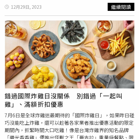
+蛋」（左）單點48元、附餐升級價30元，套餐加價198元
中，旅客可以感受到航空公司對每位旅客的關愛與照顧，提
繼續閱讀
12月29日, 2023
可享包含大干貝、草蝦、蛤蜊與鯛魚的「特選海鮮盤」。
前享受一段放鬆的時光，為整個旅程注入一絲奢華感。讓我
（圖／旺鍋提供）另外旗下有連鎖義式餐廳「默爾
們一同探索機場貴賓室中舒適環境背後的設計元素，瞭解這
pasta&pizza」、「FORE Restaurant 柴燒牛排」、美式漢
獨一無二的地面體驗如何得以實現。國泰航空貴賓室溫暖色
堡「MOUMOU Burger」等品牌的馡曄國際集團，近期也於
調的天然建材，由知名設計師Ilse Crawford所領導的倫敦工
誠品板橋B1全新開幕新潮台味火鍋品牌「旺鍋」，而且每
作室Studioilse設計，旅客能有在家的舒適感（圖／影音
天皆營業至凌晨2點，讓大家宵夜場又多一新去處。為慶祝
組）。國泰航空貴賓室：精緻舒適的度假風格進入國泰航空
新品牌開幕，即日起加入品牌會員即贈「牛腹肉／豬梅花2
貴賓室，溫暖色調的天然建材營造出家的感覺，讓旅客能夠
選1」，google評論再送麻辣鴨血乙份。品牌也為想嘗鮮的
在舒適的環境中度過寶貴的休息時間。貴賓室的設計風格由
人推薦店內5大必吃鍋，包括以鮮嫩雞骨與新鮮蔬果經16 小
知名設計師Ilse Crawford所領導的倫敦工作室Studioilse設
時以上熬煮的「燒酒烏骨雞鍋」，再加入料理米酒，溫潤湯
計，其獨特的風格與香港國際機場、倫敦希斯洛機場、上海
頭中透出濃郁酒香，並搭配在地彈嫩的烏骨雞；另外還有微
浦東機場、溫哥華機場和曼谷蘇凡納布米機場的貴賓室呈現
辣又甘醇的「剝皮辣椒烏骨雞鍋」；及精選麻椒、紅辣椒與
一致。國泰航空貴賓室的Solo Chair，每張座椅附有茶几、
錯過國際炸雞日沒關係 別錯過「一起叫
多種香料熬煮的「椒香川味麻辣鍋」，風味辣而不燥；還有
閱讀燈和衣帽掛鉤，為乘客營造了一個獨立且舒適的空間
雞」、滿額折扣優惠
變化自經典酒家菜的「魷魚螺肉蒜鍋」，鮮香四溢；最後則
（圖／影音組）。硬體設施中，最引人注目的是Solo
是散發自然甘甜與滑順口感的「南瓜起司牛奶鍋」。附餐還
Chair，寬敞的座椅兩旁設有高椅背，每張座椅還附有茶
7月6日是全球炸雞迷最期待的「國際炸雞日」，如果昨日碰
可加價30元升級「豬油拌飯+蛋」，讓半熟蛋液滑進米飯
几、閱讀燈和衣帽掛鉤，為乘客營造了一個獨立且舒適的工
巧沒能吃上炸雞，還可以趁著各家業者推出優惠活動的限定
中，與醬香融合更添食欲。
作或休息空間。在閱覽間，旅客可以使用iMacs和印表機，
期間內，抓緊時間大口吃雞！像是台灣炸雞界的知名品牌
並享有免費無線上網服務。不僅如此，貴賓室各區域都極具
「繼光香香雞」便推出怪獸之王「哥吉拉」重量級餐點、限