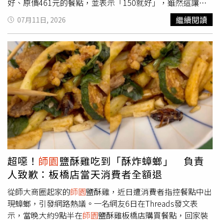
好、原價461元的餐點，並表示「150就好」，雖然這讓他
感到疑惑，但還是默默付錢後將餐點帶走。原PO提到，後
繼續閱讀
07月11日, 2026
來他回想，推測可能是因為宣布停班停課，沒有外送員可以
配送，所以店家才會便宜賣給現場顧客，「江先生抱歉了，
我們把你的
師園
吃掉了！」貼文曝光後，迅速吸引超過2.2
萬人按讚，不少鄉民紛紛留言道，「江先生的單很有品味，
Lucky」、「江先生很會點，都是我愛吃的」、「付小錢吃
到很會點鹹酥雞的根本爽賺」、「太過分了！吃了江先生的
鹽酥雞還要公告他，讓他情何以堪」、「第一次看到鹹酥雞
福袋」、「抽到A賞」、「150鹹酥雞，根本吃到做夢都會
笑」、「太幸運了，還不用等」、「還是希望外送平台能祭
出更好的政策不然店家好辛苦」。對此，訂餐人「江先生」
本人也在底下回應，「沒關係，Uber已經退我錢了，只是
我昨天等到快餓死。」
師園
鹽酥雞店老闆謝富順也留言說
超噁！
師園
鹽酥雞吃到「酥炸蟑螂」 負責
明，因為星期五（10日）放了颱風假，Uber Eats的系統在
人致歉：板橋店當天消費者全額退
9日晚上11點多就自動把所有的訂單都關閉，造成之前做好
的所有訂單突然沒有外送員可以接單，等於全部要報廢，當
從師大商圈起家的
師園
鹽酥雞，近日遭消費者指控餐點中出
時店裡面已經打烊，剛好現場有客人仍想要買鹽酥雞，店裡
現蟑螂，引發網路熱議。一名網友6日在Threads發文表
面的阿姨才說便宜賣自己選，他們也很感謝仍然願意買的顧
示，當晚大約9點半在
師園
鹽酥雞板橋店購買餐點，回家裝