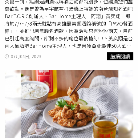
感。兩旁的沙發休息區和Buffet前的用餐區更是提供了多樣
享受，還有全球限量5,000個「哥吉拉造型碗」同步販售
炎夏一到，無論是調酒或啤酒活動都特別多，也讓酒控們蠢
化的舒適選擇，旅客可以根據自己的喜好和需求自由選擇，
中，哥吉拉粉絲們絕對要來朝聖！根據 Uber Eats平台大數
蠢欲動。像是曾為星宇航空打造機上特調的南台灣知名酒吧
打造出屬於自己的休憩風格。環亞貴賓室以其獨特之處吸引
據統計去年溫網期間的炸雞點購，以派別來看，美式炸雞最
Bar T.C.R.C創辦人、Bar Home主理人「阿翔」黃奕翔，即
眾多旅客，其中最令人矚目的特色之一是，無需擁有特定的
受歡迎。（圖／Uber Eats提供）外送平台Uber Eats則於即
將於7/7~7/8兩天駐點有高雄最美餐酒館稱號的「PAVO餐酒
資格，即可現場自費進入。對於行程不確定的旅客而言，環
日起至7月12日推出優惠活動，只要於活動期間輸入優惠序
館」，並推出創意聯名酒款，因為活動只有短短兩天，目前
亞貴賓室更提供24小時的貴賓室服務，不論是白天或深夜的
號「雞不可失」，美食外送單筆訂單消費滿249元便可享50
已引起高度詢問，所剩不多的席位最後搶訂中。黃奕翔是台
航班時間，皆可在這裡找到一片安靜、優雅的休息角落。這
元折扣優惠。目前正是溫布頓網球賽熱烈舉辦期間，許多球
南人氣酒吧Bar Home主理人，也是榮獲亞洲最佳50大酒吧
樣的空間特色和無門檻的開放性，讓更多的旅客能夠深刻體
迷都會點炸雞熬夜觀戰，根據Uber Eats平台大數據統計去
的Bar T.C.R.C創辦人。（圖／漢來美食提供）黃奕翔擅長將
繼續閱讀
07月04日, 2023
驗台灣文化的精髓，為整個旅程增添一抹獨特的風采。中華
年溫網期間的炸雞點購，以派別來看，美式炸雞最受歡迎，
在地特色元素融入各式酒類中，並透過傳統技法融合分子、
航空桃園機場新世代貴賓室，延續了華航777-300ER
其次為台式鹹酥雞和韓式炸雞。美式炸雞最熱門的品牌包含
蒸餾、離心等技法，為雞尾酒愛好者打造獨特、有故事的調
Nexgen風格，透過文化藝術與現代設計的巧妙結合，打造
「肯德基」、「漢堡王」酥脆無法擋的「BK黃金炸雞」、
酒；而「PAVO餐酒館」自開幕以來即被許多酒客和網紅視
了一個兼具人文與休憩的空間（圖／影音組）。中華航空貴
「21世紀風味館」的隱藏版招牌「21香脆炸雞桶」等；台
為南台灣酒吧朝聖點，主要提供以陳年蘭姆酒為基底的特色
賓室：東方美學下的尊榮享受充滿現代感與東方美學的中華
式鹹酥雞則有最強台味夜市小吃之稱的「
師園
鹽酥雞」、回
調酒和創意異國料理。此次雙方聯名合作除了延續PAVO的
航空桃園機場新世代貴賓室，延續了華航777-300ER
購率超高的「台灣第一家鹽酥雞」雙雄稱霸。台中與高雄地
調酒精神外，阿翔也運用高雄在地食材來演繹專屬PAVO的
Nexgen風格，透過文化藝術與現代設計的巧妙結合，打造
區的消費者偏好韓式炸雞，「釜山崔炸雞」、「咚雞咚雞韓
獨特風味，甚至特選漢來美食旗下榮獲多年米其林星級餐廳
了一個兼具人文與休憩的空間。由台灣頂尖設計師陳瑞憲親
式炸雞」等店都榜上有名。（圖／Uber Eats提供）平台進
的名人坊的「特製片鴨醬」、中餐經典飲品「酸梅湯」來研
自操刀，以宋代美學和江南庭園山水為發想，結合蘇州網
師
一步觀察發現，台中與高雄地區的消費者偏好韓式炸雞，正
發創意調酒，打造屬於漢來的香味記憶。有高雄最美餐酒館
園
的長廊意象，呈現出獨具東方風情的設計。由苗栗雕刻老
港釜山韓國歐巴老闆經營的「釜山崔炸雞」、口味多樣化
之稱的「PAVO餐酒館」，今夏將偕同南部酒吧代表之一
師巧手製作的木門，展現了豐富的寓意，梅花的弧度代表著
CP值又高的「咚雞咚雞韓式炸雞」榜上有名。回應大眾追
「Bar Home」聯手翻玩各式創意調酒。（圖／漢來美食提