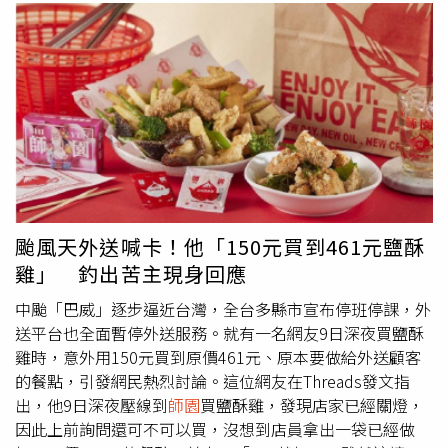
颱風天外送喊卡！他「150元買到461元鹽酥
雞」 釣出苦主現身回應
中颱「巴威」逐步逼近台灣，全台多縣市宣布停班停課，外
送平台也全面暫停外送服務。就有一名網友9日深夜買鹽酥
雞時，意外用150元買到原價461元、原本要做給外送顧客
的餐點，引發網民熱烈討論。這位網友在Threads發文指
出，他9日深夜壓線到
師園
買鹽酥雞，發現店家已經關燈，
因此上前詢問還可不可以買，沒想到店員拿出一袋已經做