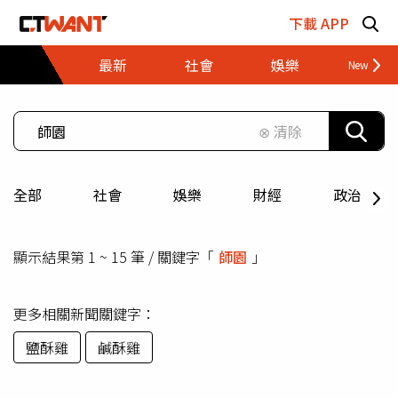
跳至主要內容區塊
下載 APP
最新
社會
娛樂
財經
⊗ 清除
全部
社會
娛樂
財經
政治
顯示結果第 1 ~ 15 筆 / 關鍵字「
師園
」
更多相關新聞關鍵字：
鹽酥雞
鹹酥雞