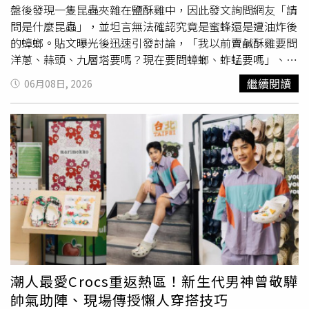
客，因為浪費食物很可惜，而剩下也送給辛苦的外送員。謝
盤後發現一隻昆蟲夾雜在鹽酥雞中，因此發文詢問網友「請
富順表示，如果他當時在，絕對不會跟客人收錢，只不過現
問是什麼昆蟲」，並坦言無法確認究竟是蜜蜂還是遭油炸後
場因為食物須報廢而一團混亂，加上門市的人員不懂線上點
的蟑螂。貼文曝光後迅速引發討論，「我以前賣鹹酥雞要問
餐的金流，所以希望原PO能將150元領回去。
洋蔥、蒜頭、九層塔要嗎？現在要問蟑螂、蚱蜢要嗎」、
「蟑螂，美洲大蟑螂，牠爬一爬掉進去油鍋被炸後撈出來，
繼續閱讀
06月08日, 2026
基本上整鍋都... ..被牠碰到了」、「如果是看電影的時候
吃，真的會不小心吃到耶」、「是不是不敢面對那個答
案......才講不出口那個答案」。對此，
師園
鹽酥雞負責人謝
富順現身留言區公開道歉，表示未能把關好出餐品質，向消
費者表達最深歉意。他指出，板橋店7日已暫停營業，全體
員工將進行店內大掃除，並安排專業消毒公司進行全面消
毒。此外，店家也將於上班日主動聯繫衛生局，配合相關稽
查作業，並針對缺失進行改善。謝富順表示，若當事人或其
他消費者在用餐後出現身體不適情況，應立即就醫並與店家
聯繫，店方將負起相關責任。他也提到，由於原PO貼文所
指應為6日晚間購買的餐點，而板橋店當天使用的是共用油
鍋，因此凡於6日在板橋店消費的顧客，不論是現場購買、
潮人最愛Crocs重返熱區！新生代男神曾敬驊
線上點餐或透過外送平台下單，只要持發票或其他購買證
帥氣助陣、現場傳授懶人穿搭技巧
明，都可申請全額退費；即使發票遺失，只要能確認消費紀