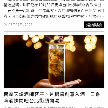
特色，包括嚐味坊提供輕食小點，風味坊則現煮湯麵，悠然
量造型碗，即日起至10月31日更與台中悅樂旅店合作推出
吧供應各式酒品和飲品，讓旅客在享受美味的同時感受到家
「要不要一起叫雞」住房專案，入住即贈價值百元商品抵用
的溫馨。而在休息區，旅客可以找到寬敞舒適的座椅和空
券，可至鄰近繼光香香雞旗艦店品嘗招牌香香雞、阿根廷魷
間，充分享受閱讀或心靈沈澱的寧靜時光。國泰航空貴賓室
魚等人氣商品，更可至2樓與台中限定的哥吉拉主題空間拍
繼續閱讀
07月07日, 2023
不僅是一個休息的場所，更是一個融合了高質感、溫馨和功
照留念。繼光香香雞推出百獸之王「哥吉拉」重量級餐點，
能性的綜合體驗。無論是獨具特色的Solo Chair，還是各區
狂潮席捲全台。（圖／悅樂旅店提供）繼光香香雞旗艦店門
域的美食和寧靜角落，都讓旅客在短暫的休息時間中感受到
市空間也打造哥吉拉等怪獸造景。（圖／悅樂旅店提供）台
獨一無二的享受。環亞貴賓室一航櫃檯前的台灣圖騰，為整
中悅樂旅店致力於推出多種住房專案讓旅客深度遊覽台中、
個貴賓室注入了現代與傳統的完美交融（圖／影音組）。環
品嘗在地美食，而從台中發跡的繼光香香雞更是許多觀光客
亞貴賓室：融合台灣風情的獨特休憩天地一走進環亞貴賓
的必吃美食，相傳的秘方調料由數十種辛香料組織而成，細
室，首先映入眼簾的是一航櫃檯前的台灣圖騰，這不僅是一
心醃製後放進油鍋中，撲鼻而來的炸雞香味已是許多人日常
個櫃檯，更是台灣文化的代表。而在二航的牆上，一幅101
不可或缺的好味道。若預訂「要不要一起叫雞」住房專案入
壁畫恰如其分地展現了台灣現代化的一面，為整個貴賓室注
住台中悅樂旅店，將可獲得百元抵用券（雙人房贈兩張，四
入了現代與傳統的完美交融。蜂巢式個人座位提供獨立且安
人房贈四張），平日雙人房2,700元起；而且繼光香香雞台
靜的休息空間，不僅充分考慮到旅客的個人需求，同時也讓
中中山旗艦店近日搖身一變為「哥吉拉主題門市」，遠遠就
整個空間更具時尚感（圖／影音組）。貴賓室內部的蜂巢式
能看見門市2樓出現好幾隻哥吉拉與基多拉等各式怪獸們，
南霸天調酒師客座、片鴨醬創意入酒 日系
個人座位提供獨立且安靜的休息空間，如此創新的設計不僅
不但外觀變身，店內更打造許多哥吉拉造景讓粉絲們拍好拍
啤酒快閃吧台北街頭開喝
充分考慮到旅客的個人需求，同時也讓整個空間更具時尚
滿，還推出獨家「哥吉拉重量餐」，4種特色炸物拼盤一次