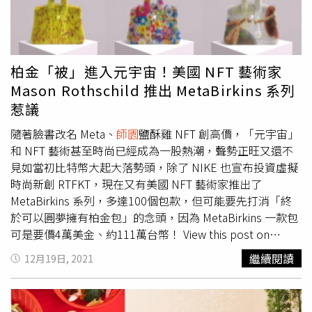
調和石紋展現穩重而高貴的風格，內部更是巧妙隱藏星宇
閃吧可以搶先飲用全面升級的NEW ASAHI SUPER DRY現壓
美味濃縮，開發出首款冷凍鹽酥雞，炸雞表皮酥香、肉質多
Logo於細節之中，為整個空間增添了一絲獨特的品味。抬
生啤酒。（圖／ASAHI提供）為了讓台灣消費者品嘗NEW
汁軟嫩，誓言療癒全台炸物控與宵夜咖，讓大家晚上臨時想
頭仰望，北極星意象的吊燈閃爍於頂端，猶如星空之中璀璨
ASAHI SUPER DRY的升級風味，品牌即日起～7/31在台北
吃鹽酥雞時也可以快速買到。冷凍包採用台灣優良雞隻，透
的星辰，讓旅客彷彿置身於星宇航空的夢幻航程之上。不僅
誠品生活南西店設置「NEW ASAHI SUPER DRY潮流快閃
過獨家中藥醃漬配方，並以號稱業界最薄裹粉技術，保留每
柏金「被」進入元宇宙！美國 NFT 藝術家
視覺上的精心，味覺上更是融入星宇獨家機上香氛『Home
吧」，除了可搶先飲用全面升級的NEW ASAHI SUPER DRY
口炸雞都能吃到超過95%雞肉本體，也因胡椒鹽入炸粉，使
Mason Rothschild 推出 MetaBirkins 系列
in the air』，透過特有的香氣，營造出宛如家的溫馨感受。
現壓生啤酒外，還有乾杯燒肉、鼎旺麻辣鍋、
師園
鹽酥雞、
風味鹹中帶香不膩口，最後經由急速冷凍技術鎖住美味。只
惹議
如此同時，旅客得以在視覺和嗅覺的雙重愉悅中，為整個旅
通庵熟成咖喱聯手提供經典小食，搭配啤酒更暢快！現場另
要送入微波爐1～2分鐘或選擇氣炸5～8分鐘，即可上桌，
程增添了難忘的回憶。星宇獨家機上香氛『Home in the
設VR體驗區，猶如秒飛日本，身歷其境感受ASAHI SUPER
值得一提的是，即使是冷凍包，
師園
鹽酥雞仍堅持每日製程
隨著臉書改名 Meta、
師園
鹽酥雞 NFT 創高價，「元宇宙」
air』，透過特有的香氣，營造出宛如家的溫馨感受，為整個
DRY的生產現場。活動期間，同步串聯台北南西中山商圈10
更換新油，維持最佳品質避免油耗味產生，希望做到盡量與
和 NFT 藝術甚至時尚已經成為一股熱潮，聲勢正旺又還不
旅程增添了難忘的回憶（圖／影音組）。全區配備免費Wi-Fi
家精選餐廳，推出啤酒、餐酒組合等多重優惠，並於全台指
實體店面現炸風味如出一轍。「韓辛甜薯無骨大口脆雞」單
見如當初比特幣大起大落勢頭，除了 NIKE 也宣布投資虛擬
及充電設備，讓旅客能夠自在地處理公務或休息娛樂。佔地
定餐廳進行限時買一送一與潮流快閃吧巡迴等多樣活動。另
點價145元，另有搭配套餐與分享餐。 （圖／肯德基提
時尚新創 RTFKT，現在又有美國 NFT 藝術家推出了
46坪的貴賓室提供30席座位，巧妙的座位設計保有個人隱
外，即日起至8/31止，凡購買ASAHI SUPER DRY系列商品
供）另外速食品牌肯德基則於近日推出韓系新品「韓辛甜薯
MetaBirkins 系列，多達100個包款，但可能要先打消「終
私空間，讓每位旅客在這裡都能找到屬於自己的放鬆角落。
並憑發票登錄LINE官方帳號集點，還可兌換品牌限量禮
無骨大口脆雞」，採用手切去骨雞腿肉塊，並以品牌經典辣
於可以圓夢擁有柏金包」的念頭，因為 MetaBirkins 一款包
對於星宇航空而言，這不僅是一個貴賓室，更是彰顯了他們
盒、高雄洲際酒店住宿劵等多樣好禮，再加碼抽日本來回機
味調料粉醃製，手工現場裹粉烹炸後，再裹上秘製韓式甜辣
可是要價4萬美金、約111萬台幣！ View this post on
對細節和旅客體驗的極致追求，目的就是為了讓每位步入這
票。※《CTWANT》提醒您：喝酒勿開車！飲酒過量，有害
醬汁，並搭配酥炸過的台農57號黃金地瓜塊，讓一個人想吃
Instagram A post shared by MetaBirkins (@metabirkins)
繼續閱讀
12月19日, 2021
片星際奇境的旅客都能夠享受到一場舒適的休息時光。東方
健康，未滿18歲請勿飲酒。
韓式炸雞時也能獨享爽嗑，同時採個人餐盒設計，可以防疫
還記得當初師大夜市知名鹽酥雞店「
師園
鹽酥雞」線上開設
宇逸貴賓室以臺灣特有種國寶級鳥類「藍腹鷳」為意象，更
安心吃，即日起至6/20於全台指定肯德基門市限定販售，售
NFT 鹽酥雞店，一天之間漲幅多達百倍！但這次的
透過木質的空間設計以穿透式格柵區隔空間，象徵著山嶽神
完為止。
MetaBirkins 可是完全不同層次，不僅一款 NFT 要價4萬美