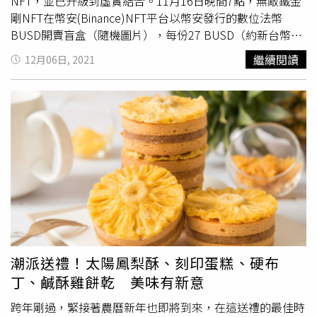
30g，將台式經典結合義式奢華，其中，可將蔬菜、蛋類、
NFT，並已升級到虛實結合。11月16日晚間7點，無敵鐵金
搭配知名品牌歐舒丹淋浴用品，提供旅客在啟程前清新享
豆類搭配松露醬起司口味，肉類及海鮮類搭佐松露醬原味，
剛NFT在幣安(Binance)NFT平台以幣安發行的數位法幣
受。特別的是，與「泰香」合作的「長榮迎賓香」，為整個
碰撞出更多味蕾火花。
BUSD開賣盲盒（隨機圖片），每份27 BUSD（約新台幣
貴賓室增色不少，讓每位旅客一進入都能沉浸在極致的嗅覺
756元），2萬2千份在2分鐘內全部售完，看到銷售成績
繼續閱讀
12月06日, 2021
饗宴中。期待著未來的旅程，在長榮航空的陪伴下，品味更
後，諾利嘉創辦人暨董事長織田紀香（陳禾穎）直言「終於
多美好時刻。桃園機場的各大貴賓室，不僅提供了尊貴的服
可以好好睡覺」。開賣前夕，CTWANT記者前往位在內湖的
務，更在環境設計上別出心裁。從木門的巧思到台灣風情的
諾利嘉，當時身著OL套裝的織田紀香（陳禾穎）坦言，
呈現，每個細節都展現了對旅客舒適體驗的用心。無論是透
「在決定要將日本ACG（Anime（動畫）、Comics（漫
過的私人空間、獨特的空間設計，還是展現臺灣特有文化風
畫）、Games（電玩））轉為NFT後，已經跟日本多個授權
格，都為旅客提供了獨一無二的放鬆時光，讓啟程前的等待
方談過，但畢竟沒有人嘗試過把ACG的IP（智慧財產權）轉
成為一段美好的體驗。
成NFT，並搭配實體收藏品販賣，也沒有授權方想讓自己的
作品成為第1個失敗的案例，降低品牌力。」已經誕生近50
年的無敵鐵金剛（Majingā Zetto），絕對是許多老男孩的兒
時記憶，其作者為日本漫畫大師永井豪。取得授權發行NFT
的關鍵人物就是曾任KKBOX副總經理的織田紀香，他同時
也是知名網路行銷講師。「永井豪老師的公司願意讓我們嘗
潮派送禮！太陽鳳梨酥、刻印蛋糕、硬布
試，不能說他們必然了解NFT，但相較於其他授權方的保
丁、鹹酥雞餅乾 美味有新意
守，他的態度就比較開放，因此我們也承受相當大的壓
力。」織田紀香此次選擇與全球最大的交易所幣安合作，預
跨年剛過，緊接著農曆新年也即將到來，在這送禮的最佳時