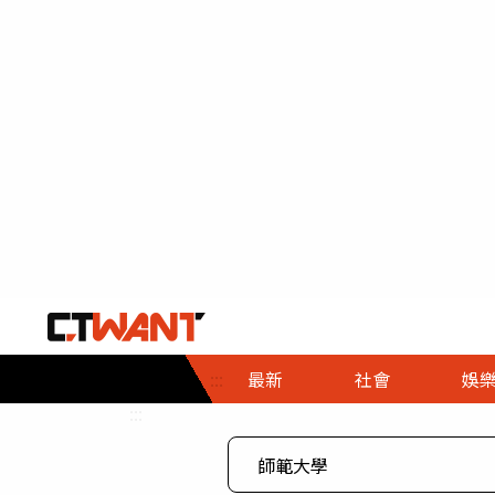
社會首頁
娛樂首頁
財經首頁
政
:::
最新
社會
娛
時事
即時
熱線
:::
直擊
大條
人物
調查
專題
３Ｃ