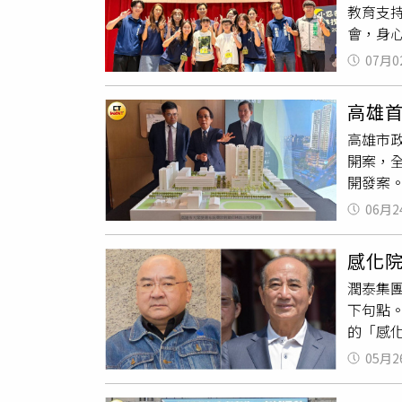
教育支持
音樂結
會，身
目前正
氏症基
做音樂
07月0
失落忍
盼透過
愛的忍
音樂」
高雄首
秘笈，
音樂相
高雄市政
經驗中
以身為
開案，全
共同完
開發案。
程陪伴
捷運開發
力挺「
06月2
公頃土地
庭，特
有1,0
為家庭
感化
市府近
供適合
潤泰集
系統運量
365
下句點
發案。
主要照
的「感
月光、
生前也
商王，促
05月2
時期極為
外，周
「進德
山大學