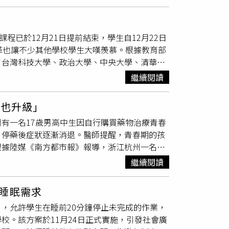
學時若發現錯誤，教師多半會在現場自行修正或
接掛電話。
屬「校訂科目」，而非經國教院審定的部定教科
為校訂課程，由學校依發展特色自行規劃。此制
程已於12月21日提前結束，學生自12月22日
生應具備的專業能力與實務技能。以108課綱
革也讓不少其他學校學生大嘆羨慕。根據教育部
基本電學，部定實習科目包括機械工作法及實
、台灣科技大學、政治大學、中央大學、清華大
而校訂科目則視各學校選定後請教育部做科目審
革，將原本18週課程精簡為16週。2025學
括「引擎原理」、「電系實習」等教科書。國立
繼續閱讀
生放寒假，連同農曆春節與寒假合併至明年2月23
大教學彈性，許多教師會視產業所需專業能力自
應多元教學與校務彈性發展，今年7月17日已
照）對此，國立彰化
師範大學
技職教育中心主任
p也升級」
安排調整寒暑假時間，只要經校內行政會議通過
即在賦予教師更大教學彈性，讓教師可依學生實
有一名17歲男高中生因自行購買藥物治療青春
討論修法細節與推動策略，並鼓勵各校善用假期資
，出版社出版的教科書僅具參考性質，不少教師
，停藥後症狀逐漸消退。醫師提醒，青春期的孩
、彈性課程及學術研究等方式充實學生假期生
反映管道；若凡事再交由國教院重新審查，恐形
據陸媒《南方都市報》報導，浙江杭州一名17
而言，除能提前迎接聖誕與跨年假期，也能提前
間。自教育部95暫行課綱起，技術型高中「校
，服用後確實改善痘痘情況。然而藥物用完後痘
趨勢。圖中為教育部長鄭英耀。（圖／報系資料
繼續閱讀
下來已吃了7、8瓶。數個月後，阿強發現左側
教師在第一時間即予以更正，對教學影響有限；
經過一番心理掙扎後，才前往杭州
師範大學
附屬
內容，避免將錯誤直接帶入教學現場。全教總高
睡眠需求
藥物引起的男性乳房發育。醫師指出，螺內酯原
制作反應，不過學校在選訂教材上也應更嚴謹，
，允許學生在睡前20分鐘停止未完成的作業，
瘡，但男性若長期服用，可能破壞體內荷爾蒙平
僅在教學現場被「跳過」或指出再作修正，未能
校。該方案於11月24日正式實施，引發社會廣
要求阿強立刻停藥，並安排後續追蹤。過了兩個
教育中難以被正視的隱形風險。對此，國教院表