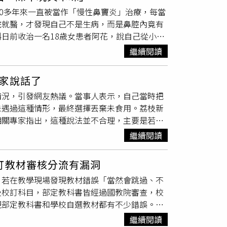
班上把資源回收全部倒在地上，還一臉嘻皮笑臉
小學、長安國民小學、福德國民小學、西園國民小
生代表則呼籲教師能對學生的身心狀況抱持更多
10多年來一直被當作「慢性鼻竇炎」治療，每當
打桌子，發出噪音打擾老師上課，當老師出言管
獲得30萬元補助。教育局續指，藉由STEAM
確實都是授權教師自行決定是否將缺席納入成績
院就醫，才發現自己不是生病，而是鼻腔內竟有
上亂砸東西時，手裡還拿著雕刻刀，原本老師並
識庫相輔相成，由校長帶領行政團隊與教師專業
規定。例如，有些老師規定不論請心理假或病假
日前收治一名18歲女患者阿花，說自己從小到
才驚覺自己的人身安全已經受到威脅。令人心寒
，教育局不僅表彰學校的努力，更期許建立起校
師採取另一種方式，規定學生缺席次數不得超過
療過程中，透過前鼻鏡卻察覺異樣，進一步改用
改當國一班級的導師，希望可以擺脫充滿危險的
局表示，「臺北市STEAM教育期刊」電子書目
繼續閱讀
同時，也希望教師能盡量相信學生，理解心理
T）檢查證實，一個邊界清晰的球狀物體已在阿
中校方在這類事情發生以後均無積極作為，也沒
u.tw/ )，提供民眾參閱運用。
，也可能真的正處於心理壓力或情緒低潮之中，
重嵌頓，並形成堅硬的鼻石。最終院方安排全麻
在沒有和家長溝通的狀況下把老師換掉，或是在
」的標籤。除了大學之外，目前高中階段也逐步
家說話了
，確認該異物是一顆紅色的中空圓形串珠，推測
這樣被剝奪的，是孩子的受教權」。新竹三民國
國中與國小。對此，教育部表示，國教署目前正
情況，引發網友熱議。當事人表示，自己當時把
入鼻內。醫師分析，這極可能是她在幼兒時期因
深優良教師獎。（圖／翻攝教育部良師興國官
家長團體代表等進行溝通並蒐集意見。未來仍需
未遇過這種情形，最終選擇丟棄未食用。荔枝新
異物在體內藏了10多年。對此，醫師提醒，2
研究所博士班的丁淑觀，她曾兩度借調至新竹市
步研議推動方式。整體而言，身心調適假制度的
相關專家指出，這種說法並不合理，主要是若以
涕、鼻涕帶血或鼻腔散發難聞臭味，應高度警
丁淑觀，過去任職於新竹市培英國中校長。期間
度理念與實際運作之間，仍存在教師評分權限、
言並不划算，因此幾乎不具可行性。目前較被接
立即尋求專業耳鼻喉科醫師協助。除此之外，醫
育各項競賽囊括新竹市第一，沒想到如今卻捲入
繼續閱讀
尊重教師教學自主與確保學習公平之間取得平
蛋殼形成階段受到外界刺激，可能導致輸卵管出
並在孩童玩耍時加強看護與教育。更重要的是建
去曾隱匿三民國中內出現霸凌情形，以及扣留癌症
覆，之後重新形成蛋殼並排出體外，於是出現蛋
間向家長求助，避免因恐懼責備而隱瞞傷情，導
淑觀首次惹出風波，2023年新竹市議員田雅芳也
訂教材審核分流有漏洞
基礎下仍有可能出現，也不代表母雞健康出現異
，最後因為學校與教育處均未積極處理，導致家
，若在教學現場發現教材錯誤「當然會跳過、不
雞蛋形態通常正常，只要保存與烹調得當，民眾
過去丁淑觀任職於培英國中校長期間，有位學生
及校訂科目，部定教科書皆經過國教院審查，校
校卻扣留這筆善款，導致學生根本無法使用，讓
現部定教科書和學校自選教材都有不少錯誤。汽
本刊致電新竹三民國中校長室詢問相關回應，校
嚴重者可能導致起火、爆炸等重大安全風險，卻
丁淑觀回答這些指控她完全沒有聽過，不知道
繼續閱讀