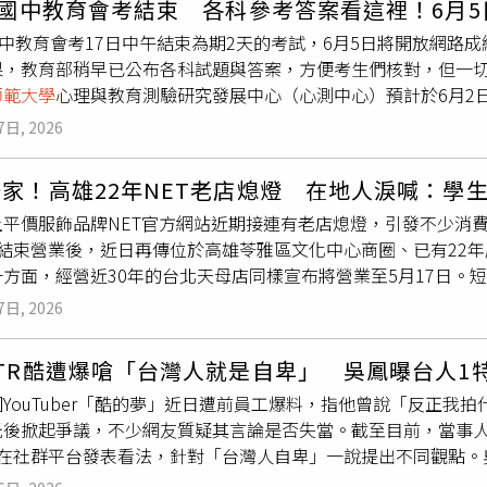
年國中教育會考結束 各科參考答案看這裡！6月
他生前回憶，他是當時全校第一個報到的學生，但第一晚就因在
新技術研發。本案土地面積1.3公頃，以全區整體開發為原則，
國中教育會考17日中午結束為期2天的考試，6月5日將開放網路
帶鞭打懲戒，之後還成為校內第一個被處罰、甚至遭到禁閉的學生
約3.6萬坪開發量體（不含停車空間），總投資金額約102億
果，教育部稍早已公布各科試題與答案，方便考生們核對，但一
都無法正確辨識，在師長眼中幾乎是「無可救藥」的邊緣少年。
生活支援設施等多元機能，打造兼具工作、居住、教育與醫療服
師範大學
心理與教育測驗研究發展中心（心測中心）預計於6月2日
、初任教職的數學老師王金平。國中三年級時，他因在校外打架
網路成績查詢及寄發成績單，6月7日至8日開放申請成績複查。
或通報，而是先為他清理與包紮傷口，在照護過程中語重心長地
7日, 2026
日）下午2時00分至5月21日（四）中午12時00分間填寫申請表，傳真
金平當時也點出關鍵，直指他打架的動機其實是為了引起注意，
測驗研究發展中心」辦理，所有疑義申請結果預計將在5月22日
獲得他人的尊重與認同，而非依靠暴力。這段談話深深觸動尹衍
家！高雄22年NET老店熄燈 在地人淚喊：學
難易度為「難易適中」，並屬標準參照測驗，每一科目成績分為「
反思並決定改變人生方向。自此之後，王金平開始系統性地教導他
土平價服飾品牌NET官方網站近期接連有老店熄燈，引發不少消
成績等級減少來達到適度減低考試壓力的目的；透過標準參照的
引導與自我努力下，尹衍樑逐步建立學術基礎，最終一路苦讀，後
結束營業後，近日再傳位於高雄苓雅區文化中心商圈、已有22年歷
布115年國中會考各科參考答案。（圖／教育部）教育部公布1
年錄取平均約31分，並取得企業管理博士學位，成功逆轉人生。
方面，經營近30年的台北天母店同樣宣布將營業至5月17日。
能，對土木工程展現高度熱情，主導研發包括「預鑄工法」與「一
讓不少老顧客直呼，「從小逛到大的NET真的一間間消失了。」
利。他也獲得俄羅斯工程院院士榮譽，成為首位獲此肯定的台灣
7日, 2026
雄9店，自2004年開業至今，已陪伴在地居民超過22年。近期
撐台灣半導體產業發展。在企業布局方面，他先後創立大潤發體
月31日」，並提醒消費者未來可轉往大順店、十二店與十五店購
版圖。2012年，他仿效諾貝爾獎精神創設唐獎，聚焦永續發展、
TR酷遭爆嗆「台灣人就是自卑」 吳鳳曝台人1
reads發文驚呼，「苓雅區廣州街這間NET，在我家附近超過2
學者與研究者，進一步提升台灣在國際學術與文化領域的能見度
YouTuber「酷的夢」近日遭前員工爆料，指他曾說「反正我
歷史超久了」、「學生時代超常逛」、「文化中心商圈又少一家
化
師範大學
設立獎學金，延續當年改變他人生的教育力量。隨著
光後掀起爭議，不少網友質疑其言論是否失當。截至目前，當事
，高雄9店生意其實一直不差，「這家明明很多人逛，怎麼會收掉
稱的企業家雖已謝幕，但其從感化院少年一路走向國際工程與公
）在社群平台發表看法，針對「台灣人自卑」一說提出不同觀點。
也有附近居民感嘆，「這幾年附近賣衣服的店真的關掉很多」、「
生逆襲典範。
提到英文「Self-abasement」意指不斷貶低自己、認為不
，店員透露主因是租約到期。不過，房仲與零售業界人士分析，除