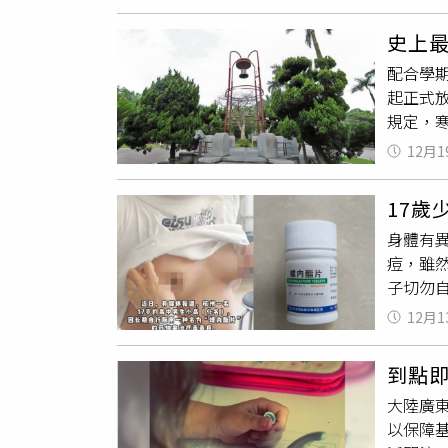
意外掀
要怎麼
提醒學
史上最
書。原
配合學期
度原意
起正式
為例，
規定，
習、機
學、陽明
定，教
12月1
年度第一
彰化
師
日返校
行編寫
17歲
修正發
廖興國
身體有
即可實施
際需求
痘，雖
源。針
也會自
子切勿
活，達
同「走
歲少年
規劃旅
定科目
12月1
痘復發
照）台
乳房逐
不過他
到點
醫院就
中職委
大陸廣
本是利
確保學
以保障
衡，使
系統性