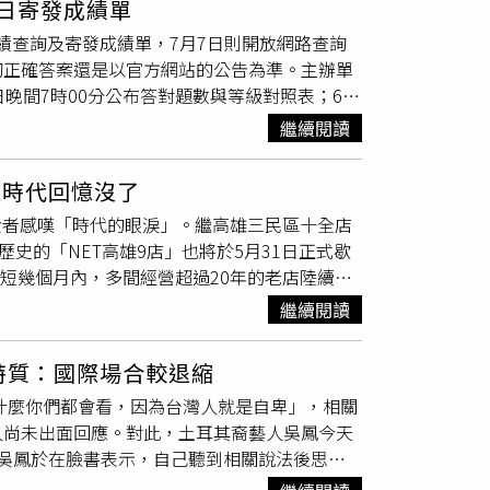
5日寄發成績單
報到當天與同學衝突打架，被警察帶回派出所，
亦得提出分期開發計畫，基地容積率630%，預
成績查詢及寄發成績單，7月7日則開放網路查詢
。在那段時期，他坦言自己學業很差，26個英
元。本案基地可規劃住宅、商辦、醫療服務、研發
切正確答案還是以官方網站的公告為準。主辦單
命運的轉折發生在感化院環境中，他遇見剛自師
務的複合型智慧社區。
晚間7時00分公布答對題數與等級對照表；6月
受重傷，全身是血跑到王金平宿舍求助。對方並
教育部也說明，如對試題有疑義，請於115年5月
提醒他「身體髮膚受之父母」，不應輕易傷害自
繼續閱讀
至(02)8601-8310「國立臺灣
師範大學
心理
並勸誡若能透過讀書與正當行為建立自我價值，
公布。國中教育會考的目的是檢測國中3年的學習
樑，加上他看到父親趕到時的痛心神情，讓他開
生時代回憶沒了
精熟」、「基礎」及「待加強」3個等級，藉
新式數學，並要求他每日背誦3個英文單字。
費者感嘆「時代的眼淚」。繼高雄三民區十全店
作法達到學力監控與提供具體學力訊息的目標。
來報考政大博士班時，英文成績考出61分，遠
史的「NET高雄9店」也將於5月31日正式歇
15年國中會考各科參考答案。（圖／教育部）
進入企業領域後，他將過去的衝勁轉化為工程與
短短幾個月內，多間經營超過20年的老店陸續熄
筆箍」等多項耐震專利技術，累積超過600項
位於高雄文化中心附近、鄰近高雄
師範大學
的
人，並協助建構台積電晶圓廠等高精密廠房工
繼續閱讀
有民眾發現，店門口悄悄貼出公告，寫著「本店營
系，並入主南山人壽，逐步建立橫跨零售與金融
物。消息曝光後立刻在網路掀起討論，一名網友
生技醫藥等4大領域，旨在表彰對人類具有重大
特質：國際場合較退縮
0年了耶！」許多高雄在地人也紛紛留言表示，
。此外，他也以感念之心回饋師恩，以王金平名
拍什麼你們都會看，因為台灣人就是自卑」，相關
店了」、「今天路過看到公告真的嚇到」。還有
集團進入二代接班階段，這位以強烈個性與工程
人尚未出面回應。對此，土耳其裔藝人吳鳳今天
」、「二樓童裝區很齊全，我常常帶小孩去
益殿堂的歷程，仍被視為台灣企業史上極具代表
吳鳳於在臉書表示，自己聽到相關說法後思考
文化中心真的慢慢沒落了」。針對高雄9店歇
如他人，但這樣的形容並不貼切，依自身長期在台觀
了租約因素外，也與NET近年調整展店策略有