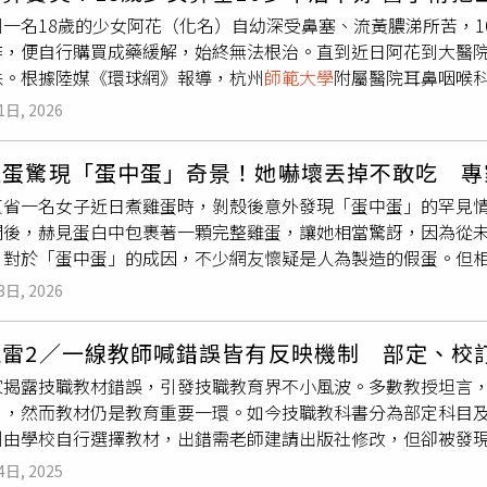
到委屈的是，後來這位「鬧事學生」的行為更加偏激，不僅會在
元補助，「STEAM預備學校」則由臺北市立大學附設實驗國民
程成績，同樣由各授課教師自行決定。在學生觀點方面，部分學
州一名18歲的少女阿花（化名）自幼深受鼻塞、流黃膿涕所苦，
看著老師，疑似故意激怒老師。甚至還在課堂上拿著東西胡亂敲
國民小學、西湖國民小學、芳和實驗中學及民權國中獲獎，各校可
台灣
師範大學
學生會會長黃莨騰表示，據他了解，目前多數大學
作，便自行購買成藥緩解，始終無法根治。直到近日阿花到大醫
他甚至還衝向老師作勢要攻擊。更誇張的是，這名學生有次在班
鼓勵校方依據自身特色發展跨領域課程。這項認證制度與期刊知
而且許多教師會在學期初的課程大綱說明中，提前告知學生相關
珠。根據陸媒《環球網》報導，杭州
師範大學
附屬醫院耳鼻咽喉科
這件事情，但家長透過學生得知此事後，便來訊關心老師，老師
共同建構出具備「永續競爭力」的校園文化。透過頒發認證獎牌
分，但扣分標準不同，例如心理假扣0.5分，事假扣1分；也有教
性鼻竇炎所苦，日常生活動不動就鼻塞或流膿涕；在主治醫師診
這位老師並非沒有向學校求助過，他曾向學校反應，並表示願意
典範學習網絡，讓臺北市成為具備國際視野的教育創新基地。教育
限，例如6次，一旦超過便開始扣分。黃莨騰認為，在制度運作的
1日, 2026
觀察，發現阿花的鼻腔深處嵌有可疑異物。隨後經過電腦斷層（C
，但卻被學務處在公文系統上已讀不回。小花向記者說，三民國
架，亦公告於臺北科技教育網（網址: https://techpro.tp.ed
題有時並不容易被外界看見。他指出，學生缺課不一定代表懶惰
內「安家落戶」多年，由於異物滯留時間過久，已與周邊組織嚴
長和老師溝通的平台等。她說若學校希望教學穩定，那就不應該
望教師在評價學生時，不要僅因缺課就貼上「不認真」或「懶惰
雞蛋驚現「蛋中蛋」奇景！她嚇壞丟掉不敢吃 專
醫療團隊先將阿花鼻腔內的結石擊碎後才分塊取出，剝離結石後
長反應班上有學生行為不當時，卻不積極處理。小花坦言「其實
心調適假制度，因此外界也開始關心，未來是否會進一步擴展至
東省一名女子近日煮雞蛋時，剝殼後意外發現「蛋中蛋」的罕見
上的飾品。阿花對此結果感到震驚，稱完全不記得何時將珠子塞
丁淑觀（右二）擁有台師大工業教育博士學位，更榮獲112年資
中推動身心假的經驗，持續與地方政府、國中小校長、教師以及
開後，赫見蛋白中包裹著一顆完整雞蛋，讓她相當驚訝，因為從
塞，加上患者性格內向文靜，發生意外後不敢告知父母，才讓這顆
生本案的新竹三民國中，校長為畢業國立台灣
師範大學
工業教育
逐步凝聚共識後，再審慎評估相關配套措施的可行性，才會進一
，對於「蛋中蛋」的成因，不少網友懷疑是人為製造的假蛋。但
幼兒是鼻腔異物的高風險群，若家長發現孩子出現單側鼻塞、流膿
，因此除有優良的學歷外，也熟稔教育圈裡的行政程序。優秀的
反映出台灣教育體系逐漸重視學生心理健康的趨勢。然而，在制
式製作蛋中蛋，不僅成本高昂，製作工藝也相當複雜，對業者而
勿自行使用鑷子或棉籤掏取，以免將異物推入氣管引發窒息，應
生請願成立管樂團、弦樂團、舞蹈團，皆為全國特優常勝軍，體
3日, 2026
假規範以及公平性等多方面的討論。如何在維護學生心理健康、
釋認為，「蛋中蛋」屬於母雞產蛋過程中的偶發現象。當母雞在
呼籲，家長平時應妥善收納鈕扣電池、磁力珠、小零件等物品，
議。新竹市議員田雅芳2023年曾劍指丁淑觀，質詢時提到其過
將是未來教育政策與校園治理持續面對的重要課題。
蠕動，使原本即將產出的雞蛋返回輸卵管上部，再被新的蛋白包
的家庭溝通氛圍，讓孩子在不慎犯錯或身體不適時，願意第一時
。（圖／翻攝自新竹市議會Youtube頻道）不過，這也並非丁
埋雷2／一線教師喊錯誤皆有反映機制 部定、校
的情況。據了解，此類現象發生機率極低，但在龐大的養雞數量
的身體病痛。
詢台上劍指丁淑觀，提到其過去曾隱匿三民國中內出現霸凌情形
家揭露技職教材錯誤，引發技職教育界不小風波。多數教授坦言
陽
師範大學
生物與食品工程學院教授崔亞東指出，蛋中蛋內部的
至少年法庭，且霸凌者也被判有罪。除此之外，田雅芳也挖出，
」，然而教材仍是教育重要一環。如今技職教科書分為部定科目
食用。
肝癌，家裡卻沒錢醫治，後續學校幫其找來社會人士募款後，學
則由學校自行選擇教材，出錯需老師建請出版社修改，但卻被發
親辛苦的學生向媽媽說要放棄治療，最終該名學生也不幸過世。
專家楊江山指出，技職汽修科教科書幾乎每版本都有多處錯誤，
觀對於記者詢問有關2位老師遭遇的困境，以及田雅芳的指控時，
4日, 2025