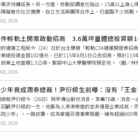
需求持續成長。另一方面，勞動部調查也指出，15歲以上身心障
合仍有許多未知領域，還有更多可能性值得產業界深入探討與挖
心障礙者在社交適應、自立生活與團隊合作上，仍面臨不少挑戰
就讀陽明交通大學跨領域醫學博士學程，準備專攻腦神經科學，
金會與唐氏症關愛者協會攜手國立臺灣
師範大學
特殊教育學系，於
是為了讓更多人聽見、帶來正面意義，如今到了全新的人生階段
2日, 2026
術」2026小唐夏令營，透過真實互動練習表達、團體合作與生
科學實證讓音樂發揮關懷與療癒大眾的功效。雖然正式告別30年
者故事為主軸，設計完整劇情。小忍者們必須完成「七彩煙霧彈
的總經理，並會繼續在台灣
師範大學
授課。另外，陳子鴻堅定表
件輕軌土開案啟動招商 3.6萬坪量體總投資額1
拯救忍者村。不同於一般營隊著重娛樂安排，這場夏令營其實是
關、能發揮專業價值的事，自己絕不會缺席，將以「玩想玩的音
府捷運工程局今（24）日於台北舉辦「輕軌C34捷運開發案招
發現，對唐氏症者而言，「情境式學習」比單純口頭教導更有效
音樂人為榮。
案總投資金額102億元，已於115年6月1日公告招商，預計11
成任務時，更能把學到的社交技巧延伸到未來生活中。本次營隊由
該案土地面積1.3公頃，緊鄰中山大學醫學院預定地。（圖／林
學員生活、活動與安全照顧，並透過實際觀察與互動，學習如何
案原本是國際商工舊址，退場後市府推動轉型開發，基地面積2.9
小唐夏令營」，今年再度挹注資源，陪伴孩子勇敢挑戰四天三夜
4日, 2026
規劃為捷運聯合開發區，緊鄰北側1.47公頃中山大學醫學院預定
別準備結業禮物，鼓勵孩子帶著自信迎接成長。唐氏症基金會董
00個師生。林欽榮也特別提到，高雄輕軌曾於107年停頓不做，一直
撐起更穩固的守護網。唐氏症者需要的不只是被照顧，更需要被
院少年竟成潤泰總裁！尹衍樑生前曝：沒有「王金
期積極加碼70多億元預算購置輕軌。以前高雄不做公辦都更或TO
的支持，每一位孩子都能成為守護自己人生的勇敢忍者。唐氏症
團總裁尹衍樑今（26日）稍早傳出辭世消息，享壽76歲，消息
成長128%，捷運場站周邊成功招商11案，TOD軌道經濟投資金
天幾乎沒有休息時間，這四天三夜的營隊，除了讓孩子增加多元的
。回顧尹衍樑的一生，他最為人津津樂道的並非僅是企業成就，而
負責該案招商的仲量聯行董事總經理侯文信也表示，近年發展南
顧者能暫時放下緊繃壓力，抒解家庭長期的照顧負荷。
化院少年」，一路逆襲，成為掌握百億事業版圖、擁有超過600
華邦電、仁寶等多家高科技產業投資高雄，超過340家國內外企
曾透露，若沒有當年前立法院院長王金平的開導，就不會有後來
參類、民參類引資金額已破3400億元。高雄市捷運局局長吳嘉
6日, 2026
叛逆，約14至16歲時便在台北街頭逞兇鬥狠。1964年10月1
邊匯聚凱旋醫院、民生醫院、衛生局、長照服務據點及高雄
師範
中學」（現為彰化
師範大學
校區）接受軍事化管訓。該校當時性
醫學院進駐後，將進一步串聯醫療院所、長照產業及學術研究能