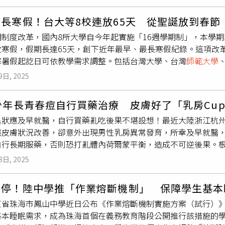
起部分技職教育界的反彈聲浪。有一線技職老師就說道，實際教
回答，「不然有問題的話要不要直接到校長室聊」，說完以後直
生，事後再通報「群科技術中心」或出版商；且這類出錯的教材
長寒假！台大等8校連放65天 從聖誕放到春節
來，自95暫行綱要時，技術型高中專業群科便開放近五成課程作
制度改革，國內8所大學自今年起實施「16週學期制」，本學期課
在於賦予學校彈性，讓教師能在政府規定的核心科目之外，補充學
放寒假，假期長達65天，創下近年最早、最長寒假紀錄。這項改
部定專業科目包括應用力學、機件原理、引擎原理、底盤原理、
寒暑假起訖日可依教學需求調整。包括台灣大學、台灣
師範大學
電製圖實習、引擎實習、底盤實習、電工電子實習及電系實習；
交通大學與屏東大學等八所學校，自2022年起逐步推動學期制度改
材由學校教師自行選擇。可檢視楊江山所提供的錯誤教材，仍包
9日, 2025
學期自9月1日開學後，課程於12月21日結束，12月22日起學
範大學
技職教育中心主任廖興國認為，校訂課程旨在賦予學校更
，總計放假達65天，甚至超過中小學暑假長度。教育部表示，為因
教材，書本僅作參考。圖中為教育部長鄭英耀。（圖／報系資料
少年長青春痘自行買藥治療 皮膚好了「乳房Cu
布「各級學校學生學年學期假期辦法」，明定大專校院可因教學
指出，自民國95年實施暫綱、開放學校自主選書以來，政策用意
異狀應及早就醫，自行買藥亂吃後果不堪設想！最近大陸浙江杭州
。教育部亦於10月30日與11月27日召開諮詢會議，與各校
與應具備的專業能力，自行選擇合適教材進行教學。在此制度下
然皮膚狀況改善，卻意外出現男性乳房異常發育，所幸及早就醫
對長假安排，教育部建議各校可透過實習、跨校選課、學生交換
行編寫或補充教材。至於教材出現錯誤，現行體制亦設有修正與
自行長期服藥，否則恐打亂體內荷爾蒙平衡，造成不可逆後果。根
到學習不中斷、學習方式更多元的目的。對於提前放寒假的學生
回頭路」，回到過去由部定教材主導的時代，反而限縮教學自主空
阿強（化名）因青春痘問題曾就醫，醫師開立「螺內酯片」治療
遊、考證、打工等活動，提升時間運用效率。
」即由各校課程發展組織自訂，以貼近產業發展現況與未來發展
3日, 2025
，阿強嫌回診麻煩，便自行到藥房購買同類藥物持續服用，長時間
中市一所高工汽修科主任說，「教科書寫錯多少都會有」，只要
漸隆起，按壓時還伴隨脹痛感，外觀明顯異常，讓他備感困擾。
也強調，學校在選用教材時本就負有把關責任，應審慎檢視教材
即停！陸中學推「作業熔斷機制」 保障學生基本
醫，醫師檢查後排除肝臟等疾病，進一步追問用藥史，才確認為
員會主委巫彰玫則指出，針對部定及校訂教材出錯，皆有相對機
東省珠海市鳳山中學近日公布《作業熔斷機制實施方案（試行）》
尿劑，因具抗雄激素作用，常被用於治療與雄激素旺盛相關的痤
生求知權。然而，在教材分散、審核權責不一的制度下，若錯誤
基本睡眠需求，成為珠海首個在義務教育階段公開推行該措施的學
雌激素相對增強，進而刺激乳腺組織發育。在確認病因後，醫師
檢討與回收修訂，使仍有安全疑慮的教材持續流通，也成為技職