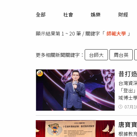
人物
汽車
全部
社會
娛樂
財經
專欄
房產新勢力
顯示結果第 1 ~ 20 筆 / 關鍵字「
師範大學
」
更多相關新聞關鍵字：
台師大
周台英
昔打
台灣資
「登出
域博士
心頭，
07月1
對簿公
事，回
唐寶寶
《中時
根據教育
研究；