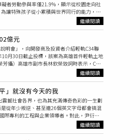
礙者勞動參與率僅21.9%，顯示從校園走向社
掘。除了前瞻科技探索，陳子鴻還跨足醫學界，
。為讓特殊孩子從小累積與世界同行的能力，唐
研究「音樂治療」的實質應用；他表示，年輕時
7月2日至5日推出「小忍者的傳奇試煉：尋找
，他則轉而思考如何利用音樂專業幫助社會，期
繼續閱讀
活自理。夏令營跳脫傳統營隊模式，以深受孩子喜
的經紀人職務，但陳子鴻強調自己依然是「喜歡
大考驗」等多項任務，收集四大神器，喚醒失落
示，不管做什麼都不會離開音樂，未來只要是跟
02億元
一場「真實生活的模擬練習」。協會從過往服務
樂，教想教的學生，讀想讀的書」為目標，繼續
商說明會」，向開發商及投資者介紹輕軌C34聯
。當孩子實際進入團隊、面對衝突、等待順序、
5年10月30日截止投標，該案為高雄首件輕軌土地
55位台師大特教系學生擔任一對一輔導員，全
榮芳攝）高雄市副市長林欽榮致詞時表示，C34
提供適切支持；而中美嘉吉股份有限公司也長期
6公頃，位處高雄核心市區重要節點，南側1.3
外宿生活；蕙心國際同濟會持續關懷唐氏症家
繼續閱讀
地，預計117年動工，123年完工，每年將引進
事長林正俠表示，有企業夥伴的支持，才能一起
發展到114年共有1,333萬人次搭乘，使得高雄
相信、被賦予參與社會的機會。只要社會願意提
平」就沒有今天的我
D案，但這些年大力招商引資，近5年高雄捷運
關愛者協會理事長林美智也指出，許多家長一年
一出震撼社會各界，也為其充滿傳奇色彩的一生劃
額近1,500億元，該案則為高雄首件輕軌土地開
生活體驗，也成功扮演了「神隊友」的角色，讓
是從年少叛逆、甚至連26個英文字母都會搞混
方大矽谷核心高雄智慧科技城，吸引台積電、日
項國際專利的工程與企業領導者。對此，尹衍樑
業進駐亞灣科技園區，高雄已連續4年蟬聯全國招
的自己。據《民視新聞網》報導，尹衍樑青少年
昌對此案也補充表示，本案除緊鄰輕軌C34站
繼續閱讀
4日，因父親長期管教無效，決定將他送往彰化
大學
等教育與醫療資源，區位條件優越，未來中
質類似少年感化機構，專門收容行為偏差青少
量，形成完整的健康照護產業聚落，帶動產學研