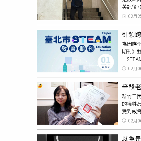
英訊後7
門檻，
15日
也開始
02月2
導致許
時不點
次3到5
擾，認
引領跨
執行，
是否扣
為因應全
鑑平台
在評分
期刊》
師大體
在教師
「STE
獲得國科
113
STEA
並決議
以學生
02月0
的運用
證，並
由各校
篇專文
畫的學
內會議
辛酸
學端的
自112
新竹三
產生深
384.
的犧牲
準掌握
心輔中
受到威
流，在
通知學
反應後
子在AI
辦法僅
02月0
於三民
認證」
這樣的
至連學
認證獎
方統計，
以為是