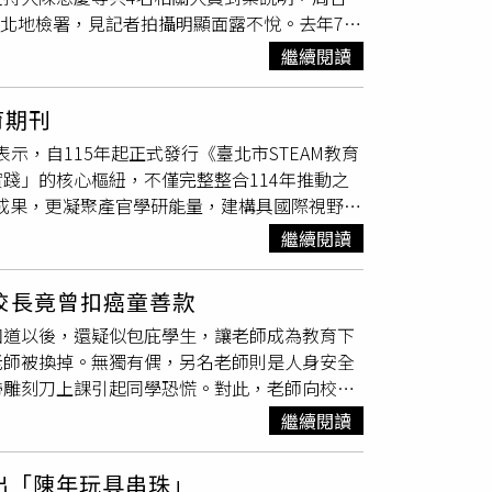
台北地檢署，見記者拍攝明顯面露不悅。去年7月
協助。然而，在實際運作過程中，部分大學教師
逼迫女足隊員長期接受抽血協助完成計畫，這也
數學生當成逃避上課的理由。例如，有些學生平
繼續閱讀
整個寒、暑假連續14天，估計每天抽3次，一
後補請身心假。這樣的情況讓部分教師感到困
及退學當作威脅手段。而這項計畫，於2023年開始
席率通常會占總成績約1到2成，因此學生缺席
育期刊
性足球運動生心理、傷害及表現的智慧感測與衡
是否應扣除出席成績」訂定統一規範，使得教師
示，自115年起正式發行《臺北市STEAM教育
衡鑑平台」。整個研究期程共分3期，第1期為台
可能會認為教師對心理健康議題缺乏理解，甚至
踐」的核心樞紐，不僅完整整合114年推動之
知神經科學研究所所長阮啟弘主持，3項計畫各
出席的學生形成不公平。教育部則表示，根據
碩成果，更凝聚產官學研能量，建構具國際視野的
。案發以後，台師大也於去年7月22日召開教評會
在「大學自治」原則下設置身心調適假制度，並
臺北市的STEAM教育政策核心不僅在於科技工具
凌運動員，導致其身心受害，因此註銷其教練
，是否將缺席列入扣分、如何計算出席成績，都
繼續閱讀
產學研各界專家、校長及教師撰稿，共收錄4
告，並指揮台北市調處於7月約談4名曾參與計
，應與校內相關利害關係人充分溝通，並經過校
立臺灣
師範大學
張玉山教授擔任主編，並納入大
出境出海。
學校之間的申請情況也有所差異。例如台灣大學
校長竟曾扣癌童善款
察，以落實「產官學研協力」，讓理論與實務能
均約有1537.4人次申請身心假，平均每月約
知道以後，還疑似包庇學生，讓老師成為教育下
僅是施政方針與行政重點的傳遞，更是協助學校精
以上，校內請假系統會自動通知學務處學輔中心與
老師被換掉。無獨有偶，另名老師則是人身安全
過此平台，將有效增進校際間的專業對話與創新交
提供心理諮詢或轉介相關資源。同時，系統也會
帶雕刻刀上課引起同學恐慌。對此，老師向校方
厚植師生全球接軌實力。最終目標是引領臺北學
程成績直接掛鉤，台大方面表示，目前校內請假
的方式。小花（化名）向記者表示，另名也任職
出，近日正式公告114學年度「STEAM學校
由各授課教師依教學需求自行訂定。校方認為，
繼續閱讀
級上大鬧，不僅讓同學的上課品質備受影響，甚
長會議」及「公私立中等學校校長會議」隆重頒發
政治大學則提供另1組數據作為觀察。根據校
，嚴重的話恐連飯碗都不保。不過，小花替該名
仁愛國民中學獲獎，各校連續3學年總計可獲得
次，占全校學生比例約2.7%。至於請身心假是否
挖出「陳年玩具串珠」