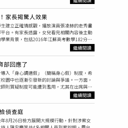
繼續閱讀
虛是一種美德」，也是他欣賞台灣的重要原因之
年主打的大空間與寬敞陳列方向，因此品牌正
中顯得較為退縮。曾任教於國立台灣
師範大學
的
3月位於高醫附近、地處高雄三民區精華地段
！家長揭驚人效果
力，自信是邁向成功的重要基礎，也呼籲年輕世
年的NET天母店日前也公告，因租約到期，將營
學生建立正確情感觀，播放演員張凌赫的走秀畫
人是相當溫柔且和平的群體之一，具有獨特優
9店宣布歇業，加上台北天母店同步準備熄燈，更讓許
群平台。有家長透露，女兒看完相關內容後主動
這片土地更有信心」。相關發言也獲得不少網友
業背景，包括2016年江蘇高考數學182分、
190公分身高與外型條件，被網友形容為「顏值
繼續閱讀
」，形成另類「防早戀教材」。隨著事件發酵，
其單純禁止學生早戀，不如透過提升審美與價值
育部回應了
與演藝表現的形象，正好成為具體參照，有助於
步導入「身心調適假」（簡稱身心假）制度，希
，透過展示具備正面形象與努力背景的偶像，讓
在校園中也逐漸引發新的討論與爭議。一方面，
容後主動表示「現在談戀愛不如讀書」，顯示此
教師則質疑制度可能遭到濫用，尤其在出席與成
引發共鳴，在於其同時具備「學霸」與「明星」
oday新聞雲》報導，教育部統計顯示，台灣自
觀理解，長期吸引力來自內在能力與持續努力，
繼續閱讀
項措施的初衷，是希望在學生面臨短期心理壓力
新嘗試。相較傳統禁止式管理，透過具象榜樣進
隨著心理健康議題逐漸受到學生與社會各界關
發展，與其壓制，不如提供正向目標與價值方
檢偵查庭
35所公私立大專校院實施身心調適假制度，占所
年8月26日檢方展開大規模行動，針對涉案女
制度設計中，身心假通常每學期可申請約3至5
持人陳忠慶等共4名相關人員到案說明，周台
關證明。這樣的設計主要是希望降低學生求助