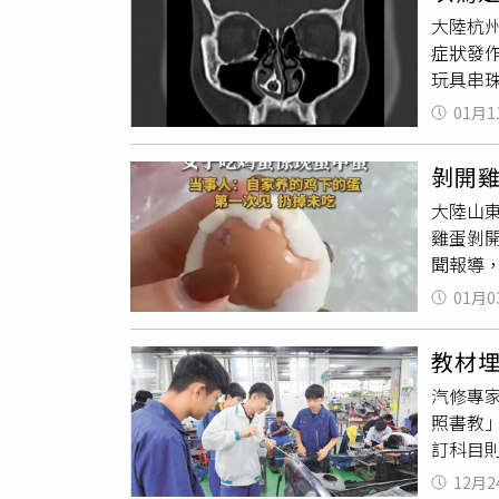
老師感
160萬
影響課
大陸杭
的樣子
學、溪口
理解。
症狀發
教時，
認證，
計算，
玩具串
不知道
社群，
都會扣
大受慢
的是，
際間的
一定上
01月1
鼻內鏡
原班級
前已正式上
健康問
花鼻腔
提供家
因此希
剝開
手術，
收到家
導入身
大陸山
為手鍊
中校長
參考高
雞蛋剝
好奇誤
網）發
在各界
聞報導
至5歲
教育局
推動，
人工方
覺，切
完成學
01月0
學生請
受的解
師同時
校園爭
衡，也
現反向
立良好
病童善款
教材
中包蛋
致長年
曾在質
汽修專
常。阜
長提告
照書教
可安心
因為得
訂科目
不忍母
修領域
長丁淑
12月2