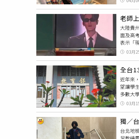
04月0
察，台
關。由
一。不
逐步汰
老師
吳鳳也
的NET
大陸貴
代應更
業至5月
面及高
勢。他
多忠實顧
表示「現
認同與
總分37
03月2
與實力
不少網
全台1
判斷，
近年來
學生建
望讓學
學生將
多數大
類引導
績評量方
雙重身
03月1
111
而非短
或情緒
行引導
獨／
注，各校
向，讓
台北地
有大專
足教練
天，並