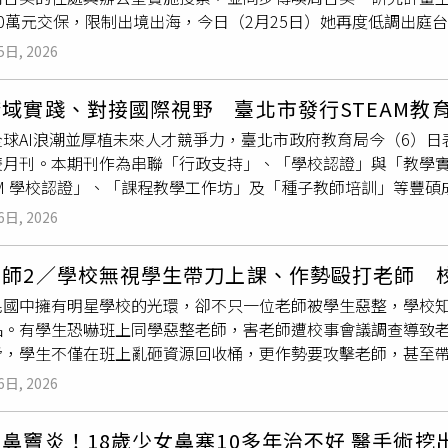
0萬元交保，限制出境出海，今日（2月25日）她再度低調出庭
讓心理不適能被更早察覺與調適，而不必等到問題嚴重化才尋求
師大學生簡奇陞在立委陪同下召開記者會，揭露女足教練周台英竟
提出疑慮。有國立大學教授反映，身心假在部分情況下似乎被少
5日, 2026
多球員敢怒卻不敢言。據了解，球員們遭到教練周台英脅迫抽血，
名時很少出現在課堂上，但若教師點名後發現缺席，學生便在事
 CC不等，有時是10 CC。且只要球員不配合，就會採用學分以
為制度的初衷可能被扭曲。該名教授指出，在多數大學課程中，出
域實踐、對接國際視野 臺北市發行STEAM教
由國家科學及技術委員會所補助，計畫名為「建構新世代精準女
分，往往直接影響最終成績。但目前教育部並未針對「請身心假
球AI浪潮並厚植未來人才競爭力，臺北市政府教育局今（6）日表
-建構新世代精準女性足球運動生心理、傷害及表現的智慧感測與
時缺乏明確依據。一些教師擔心，如果將身心假列入扣分，學生
雙月刊。本期刊作為串聯「行政支持」、「學校認證」與「教學實
育與運動科學系教授陳慶忠主持，第2、3期計畫則由中央大學認
評鑑時給予較低評價；但若完全不扣分，則可能對那些長期認真
AM 學校認證」、「課程教學工作坊」及「種子教師培訓」等豐
會904萬元、889萬5千元、900萬元，補助多達2693萬餘元
年2月5日公布的「大專校院身心調適假參考指引」，各大專校院是
M教育知識庫，深化臺北科技教育的全方位影響力 。教育局指出，
解聘周台英，而足協也在7月23日發布聲明表示，周台英因為霸
最佳利益為主要考量。因此，課程成績評定仍屬於大學自主範疇
6日, 2026
，更在於培養學生的「跨域思維」與「設計創新」能力。首刊邀集
終生禁止其申請教練資格檢定。台北地檢署先前也將周台英列為被
或授課教師自行決定。教育部也強調，學校在設置身心假制度時
，建構從在地實踐到全球趨勢的交流橋樑。此次期刊透過邀請國
生、周台英以及陳忠慶，而周台英也在訊後以70萬元交保，限制
與法制作業後再正式實施。從各大學的實際運作情況來看，不同
老師2／學校無視學生帶刀上課、作勢毆打老師 
轉化經驗、學校的實務路徑以及日本奈良教育大學的國際趨勢觀
學年度第1學期正式推動身心假制度以來，校方統計顯示，每學期平
民國中擁有明星學校的光環，卻不只一位老師被學生惡整，學校
度對話。教育局強調，「臺北市STEAM教育期刊」的發行，不
35人次。台大表示，若學生第2次申請身心假，或累計請假達2天
品。有學生恐嚇班上同學惡整老師，害老師遭校事會議調查導致
政策走向，建構「臺北市STEAM教育知識庫」的核心平臺。透
心，相關單位會主動寄送關懷信並邀請學生晤談，依照學生需求
脅，學生不僅在班上亂砸資源回收桶，更作勢要攻擊老師，甚至
提升學生參與度與家長認同感的同時，同步開拓師生教育視野，
生導師，以便進一步關懷與了解學生狀況。對於身心假是否與課
，學校態度消極，老師有如在名為教育的荒島上，不斷尋找生存
浪潮中精進科技素養，將其轉化為成就未來的無限動能。另教育局指
規範請假程序，並未涉及成績計算。至於課程成績評量標準，則
6日, 2026
國中的導師，因為管教班上的學生，卻遭到對方記恨，開始在班
核定結果，並於臺北市114學年度第2學期「公私立國民小學校
做法能在尊重教師教學自主的同時，也兼顧學生的身心健康需求。
生的家長都對該名老師提出申訴，導致老師受到校事會議的調查
牌。本次認證成果斐然，「STEAM認證學校」由日新國民小學及
在114學年度上學期，共有484名學生申請身心假，累計705人
鼻竇炎！18歲少女鼻塞10多年治不好 醫手術