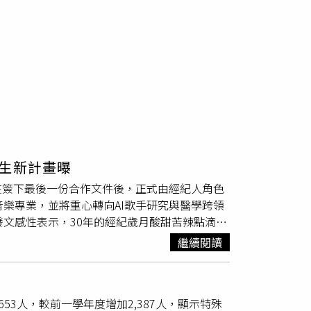
生新計畫曝
在簽下最後一份合作文件後，正式由經紀人角色
樂專業，並將重心轉向AI歌手研究與醫學跨領
發文感性表示，30年的經紀歲月酸甜苦辣點滴在
但從未與藝人、任何合作方發生過糾紛，更遑論
繼續閱讀
離是非，全心投入自認有意義且對社會有幫助的
是江蕙最信任的經紀人。（圖／報系資料照）據
興趣，透露目前正積極投入「AI歌手」領域的
53人，較前一學年度增加2,387人，顯示特殊
「虛擬藝人」僅是邁向新時代的一小步，科技與