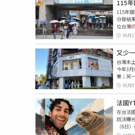
115
年。據
合作與創
115年
並遭皮
估可創造
分發結
文字母
空間及
位台灣
大畢業
5日開放
未責罵
05月1
17日（
己。王
與教育
自然會
又少一
成果，
始徹底
台灣本
由各科
在長期
今年3月
教育部公
高於當
業；另一
研發動
燈，也
國際專
05月0
NET高
程，支
業至5
的商業
法國Y
就在Th
貢獻的
在台法國
「這間
義在彰
說法曝
人提到
實力著
（6日
買」。
性的人
許久，並
業原因