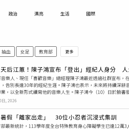
寵物
政治
漂亮
生活
國際
運勢
運動
梅酒
抽血
女足
教育部
更多
造天后江蕙！陳子鴻宣布「登出」經紀人身分 人
深音樂人、現任「喜歡音樂」總經理陳子鴻最近透過社群宣布，
」，告別長達30年的經紀生涯。陳子鴻也表示，未來將持續深耕音
學業，以全新形式續寫他的音樂人生。陳子鴻今（10）日於臉書
最令他自豪的是，在複雜的演藝圈環境中，合作過上百位藝人，
0日, 2026
堂，自問對得起所有人。如今卸下重擔，陳子鴻坦言只想徹底遠
歸純粹的音樂人身分。天后江蕙是由陳子鴻一手打造，過去他也
暑假「離家出走」 30位小忍者沉浸式集訓
新聞網》報導，陳子鴻接下來的人生計畫，展現對科技領域的濃厚
部最新統計，113學年度全台特殊教育身心障礙學生已達12萬3,6
他認為人工智慧在音樂界的未來發展型態仍是未知數，現階段的