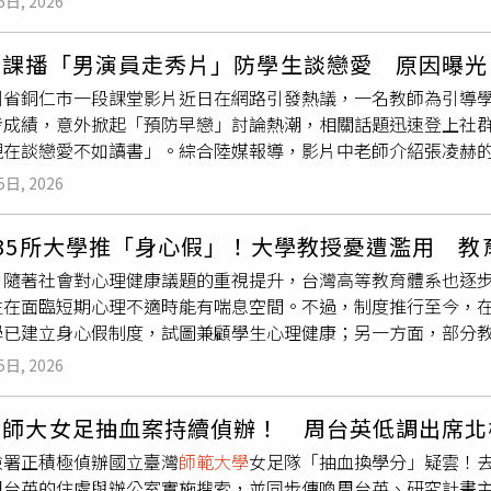
6日, 2026
灣人並非自卑，而是展現出深受亞洲文化影響的謙虛特質，「謙
於高雄9店與十全店都屬於較小坪數的舊型門市，已不符合品牌近
過，吳鳳坦言，過度謙虛有時會讓人低估自身能力，在國際場合
換部分小坪數店面，將資源集中到大型新型態門市。事實上，今年
上課播「男演員走秀片」防學生談戀愛 原因曝光
分享，自己過去常鼓勵學生勇於表達，不要因謙虛而忽略自身實
十全店才剛熄燈，當時就讓不少民眾相當錯愕。另外，經營約30
州省銅仁市一段課堂影片近日在網路引發熱議，一名教師為引導
加肯定自己。此外，吳鳳透露，自己走訪世界多國後，認為台灣
17日，並同步推出「Bye Bye Sale」出清活動。如今高雄
考成績，意外掀起「預防早戀」討論熱潮，相關話題迅速登上社
呼籲大眾不要過度在意外界評價，而應建立自信，「對自己、對
客開始關注NET近年的展店變化。
在談戀愛不如讀書」。綜合陸媒報導，影片中老師介紹張凌赫的學
支持。
8分，並以優異成績錄取南京
師範大學
電氣工程相關科系。搭配其
5日, 2026
兼具的頂配代表」，甚至戲稱「看完他，身邊同齡男生都變兄弟
友與教育界人士開始從教學角度解讀這種做法。有觀點認為，與
35所大學推「身心假」！大學教授憂遭濫用 教
引導學生認識「真正吸引力」來自實力與努力。張凌赫兼具學業
，隨著社會對心理健康議題的重視提升，台灣高等教育體系也逐
立更理性的情感觀。部分教師也分享，已嘗試類似方式進行引導
生在面臨短期心理不適時能有喘息空間。不過，制度推行至今，
青春期的好感轉化為學習動力。一名家長表示，女兒看完相關內
學已建立身心假制度，試圖兼顧學生心理健康；另一方面，部分
在部分學生身上確實產生效果。分析指出，張凌赫的案例之所以
面，缺乏統一規範也讓教師與學生之間出現不同看法。據《ETt
份，打破過去對外貌與實力難以兼得的刻板印象，也讓學生更直
5日, 2026
學年度起開始推動身心調適假制度，最初由11所大學率先試行。這
暫外在條件。這起從校園延伸至網路的討論，也反映教育現場的
困擾時，不必一定取得醫療證明，也能暫時離開課堂進行調適。
，被視為更柔性且具效果的方式。有觀點認為，面對青少年情感
台師大女足抽血案持續偵辦！ 周台英低調出席北
推動意願也隨之提升。截至114學年度上學期為止，全台已有1
學生在認同與模仿中，找到更健康的成長路徑。
檢署正積極偵辦國立臺灣
師範大學
女足隊「抽血換學分」疑雲！去
校院比例超過9成，其餘學校也仍在研議相關措施。在多數大學的
周台英的住處與辦公室實施搜索，並同步傳喚周台英、研究計畫主
以半天或1天為單位計算，學生申請時通常不需附上醫療或心理相