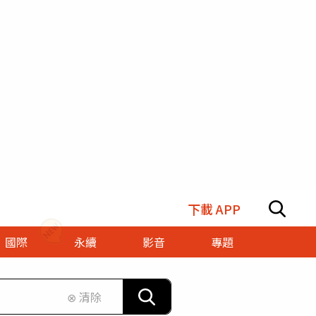
下載 APP
國際
永續
影音
專題
⊗ 清除