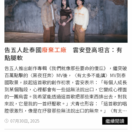
告五人赴泰國
廢棄工廠
雲安登高坦言：有
點腿軟
告五人推出創作專輯《我們就像那些要命的傻瓜》，繼突破
百萬點擊的〈黑夜狂奔〉MV後，〈有太多不能講〉MV到泰
國取景，談起這首歌的創作初衷，雲安表示：「每個人成長
到某個階段，心裡都會有一些話無法說出口，它變成心裡面
的一團烏雲。我希望能透過這首歌把那些東西排出去，對我
來說，它是我的一首紓壓歌。」犬青也形容：「這首歌的唱
腔很激烈，像是在抒發那些無法說出口的無奈。」〈有太多
不能講〉MV取景自曼谷
廢棄工廠
，結合無人機空拍與高規
繼續閱讀
07月30日, 2025
格CG特效，打造極具電影感的視覺張力，拍攝現場緊張感
十足，雲安站上四層樓高的
廢棄工廠
鏤空平台上帥氣飆琴，