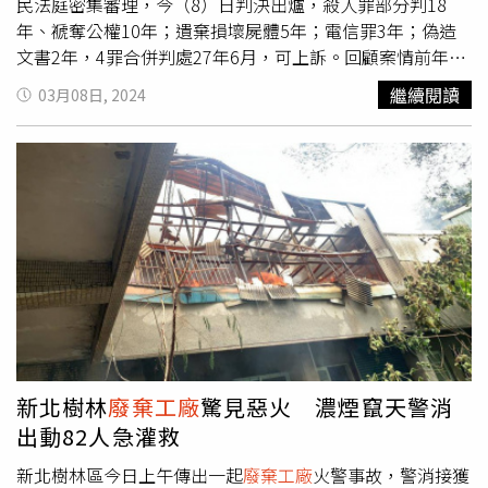
以認定。國民法官審酌，被告對案情避重就輕，說詞反覆，
民法庭密集審理，今（8）日判決出爐，殺人罪部分判18
僅因與死者間之金錢、感情糾紛，竟於殺害死者後，盜用死
年、褫奪公權10年；遺棄損壞屍體5年；電信罪3年；偽造
者手機與死者家屬聯繫，冒以死者身分，向死者之妹要求提
文書2年，4罪合併判處27年6月，可上訴。回顧案情前年10
供先前積欠死者債務而簽發之本票，且偽造與死者間之和解
月26日，民眾在神岡區某
廢棄工廠
內發現1塑膠水桶，裡面
繼續閱讀
03月08日, 2024
書，圖以免除其債務，為免其殺害死者犯行遭發現，甚且承
竟有名男子木乃伊綑綁裝袋，再塞進塑膠桶中灌進水泥，由
租神岡廠房，以水泥封屍，惡性重大，依殺人等罪合併判處
於手法殘忍震驚社會。警方追查出死者是失蹤4年的陳男，
有期徒刑27年6月；可上訴。
深入了解後發現廠房承租人為蔡女，原來蔡女曾與死者交
往，2人在2009年3月一同前往台中七期某摩鐵過夜之後，
陳男從此人間蒸發，蔡女則稱當天早上自行離去，對陳男下
落完全不知情。據了解，蔡女是酒店小姐，與陳男交往期間
兩人有債務糾紛，陳男消失後蔡女使用其手機傳假訊息給家
屬，營造陳男還在世的假象，不過裝屍體的塑膠桶、一旁水
泥攪拌器等工具，都是蔡女所購買，被認為涉有重嫌。雖然
蔡女始終否認殺害陳男，但所有間接證據都指向蔡女，檢方
去年3月偵結，依《殺人》、《棄屍》、《偽造文書》、
《盜用他人通信設備》等罪嫌將她起訴。由於本案案情複
新北樹林
廢棄工廠
驚見惡火 濃煙竄天警消
雜，檢警並未掌握蔡女直接殺人證據，蔡女的辯護律師也針
出動82人急灌救
對檢察官無法說明蔡女如何殺人也無法精確指出何時何處，
請求合議庭判她無罪。本案也被認為是目前為止，難度最高
新北樹林區今日上午傳出一起
廢棄工廠
火警事故，警消接獲