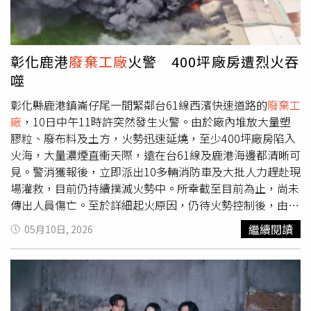
項工程總經費約170萬加元（約新台幣3650萬元），其中小
早還給鹿港清新的空氣。消防局呼籲位於下風處的鄉親緊閉
鎮須先籌措19.8萬加元（約新台幣425萬元）配合款，雖然
門窗，減少戶外濃煙進入室內，如需外出請佩戴口罩，務必
未來可望獲得返還，但對人口只有300人的小鎮而言，仍是
做好個人防護，並避免在戶外進行劇烈體育活動。
一筆相當沉重的負擔。他希望，等工程全部完成後，居民終
彰化鹿港
廢棄工廠
火警 400坪廠房遭烈火吞
於能擺脫困擾20多年的惡臭，也希望外界未來提起聖瑪麗鎮
噬
時，不再只想到那股令人作嘔的魚臭味，而是記住它原本優
美的海岸風光。談起這一路走來的歷程，萊恩感慨表示，小
彰化縣鹿港鎮崙仔尾一間緊鄰台61線西濱快速道路的
廢棄工
鎮多年來幾乎只能靠自己，始終沒有放棄爭取改善環境，
廠
，10日中午11時許突然發生火警。由於廠內堆放大量塑
「我們一直努力、一直奮戰，因為我們知道，自己堅持的是
膠粒、廢布料及土方，火勢迅速延燒，至少400坪廠房陷入
正確的事。」
火海，大量濃煙直衝天際，遠在台61線及鹿港海邊都清晰可
見。警消獲報後，立即派出10多輛消防車及大批人力趕赴現
場灌救，目前仍持續撲滅火勢中。所幸截至目前為止，尚未
傳出人員傷亡。至於詳細起火原因，仍待火勢控制後，由火
調人員進一步調查釐清。
繼續閱讀
05月10日, 2026