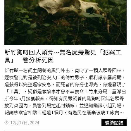
刑20多年，父親落淚看著兒子，兩個人彼此卻一句話都說不
出來。出獄後，家中面臨掃黃、股市投資失利，父母親總共
負債5千萬元，2千萬是銀行貸款因破產不用支付，但還有3
千萬是地下融資、民間借貸。之後叫賣哥一家人從台中舉家
北上，住在連床都沒有的
廢棄工廠
內，許多親友都不願意伸
出援手，父親卻對叫賣哥說：「曾經在風光的時期我什麼都
有過了，但現在一家人都在一起是我覺得最幸福的時候。」
新竹狗叼回人頭骨…無名屍旁驚見「犯案工
為了扛起家中負債，叫賣哥也開始在市場叫賣，「業績最好
具」 警分析死因
的時期，一天營業額可以破6位數。」他現場還即興分享叫
賣技巧、如何帶來客源跟如何讓客人掏錢。他說某一日父親
新竹縣一名飼主飼養的黑狗外出，竟叼了一顆人頭骨回來，
獨自從萬華騎腳踏車到淡水來回，返家洗澡後不幸在浴室中
經檢警比對是被列治安人口的傅姓男子，順利讓家屬認屍，
發生意外，「媽媽抱著爸爸哭泣的聲音，是我這輩子聽過最
遺骸得以完整返家安息，而死者的身分也曝光，身邊發現了
淒厲的哭聲」，送醫後醫生告知父親若急救成功極有可能成
「工具」，疑似是做壞事才會不幸喪命。竹東分局二重派出
為植物人，「想到父親個性是好動的人，如果要他只能躺在
所今年5月接獲報案，得知有民眾飼養的黑狗叼回無名頭骨
床上動彈不得，這樣他會比死還難過。」於是他忍痛簽下放
放到菜園內，員警到場拉起封鎖線，並通知鑑識小組到場，
棄急救同意書，爸爸過世後至今，親戚們對他至今仍是諸多
報請檢察官相驗。經過1個月，有遊民在廢棄玻璃工廠內發
不諒解，讓他仍是難過不已。
現無名人骨，但沒有頭顱，只剩脖子以下的白骨。警方懷疑
繼續閱讀
12月17日, 2024
2起案件有關聯，依現場發現的物品特徵，並透過DNA比