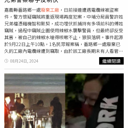
可以繞兩層樓的線！」VH也也感性分享了這幾年的變化，
「身為創作組合，我們的歌會隨著時間、年紀，所經歷的事
嘉義縣番路鄉一處
廢棄工廠
，日前接連遭遇電纜線被盜案
而改變，以前比較青春躁動；現在是心平氣和，有很多更深
件，警方懷疑竊賊將重返現場再度犯案，中埔分局員警許姓
的體悟，但反而是以更簡單的文字與旋律唱出來。有時候其
兄弟檔憑藉機智和默契，成功埋伏抓捕持有多項前科的傅姓
實不太敢聽以前的DEMO。」透露下一個作品也許有機會將
竊賊，過程中竊賊企圖使用辣椒水襲擊警員，但最終卻反受
過去未曝光的作品翻出來重唱，甚至推出一張不插電專輯。
其害，被自己的辣椒水嗆得咳嗽不止，狼狽落網。事件起源
於9月22日上午10點，1名民眾報案稱，番路鄉一處廢棄已
久的工廠內電纜線遭到竊取，由於該工廠長期未有人看管，
成為了不法分子的目標，警方在調閱現場監視器後，成功鎖
繼續閱讀
08月24日, 2024
定1輛可疑車輛，並研判嫌犯很有可能會回到現場再度犯
案。9月23日晚間10點左右，中埔分局番路派出所員警許哲
彰在巡邏時，意外發現該嫌疑車輛再次出現在案發地點附
近，許哲彰當即向線上警力呼叫支援，而在分局擔任偵查佐
的哥哥許峻銘恰巧正在備勤，馬上趕往支援。當警方準備上
前圍捕時，早已身負多項前科的傅姓嫌犯試圖拒捕，甚至掏
出隨身攜帶的辣椒水，朝著警員噴灑，試圖趁亂逃脫，然而
許哲彰機敏躲避，未被辣椒水擊中，而許峻銘則趁機將傅嫌
反鎖在1間儲藏室內，竊賊不僅沒能成功逃脫，反而被自己
噴出的辣椒水嗆到不停咳嗽，顯得痛苦不堪。最終，許氏兄