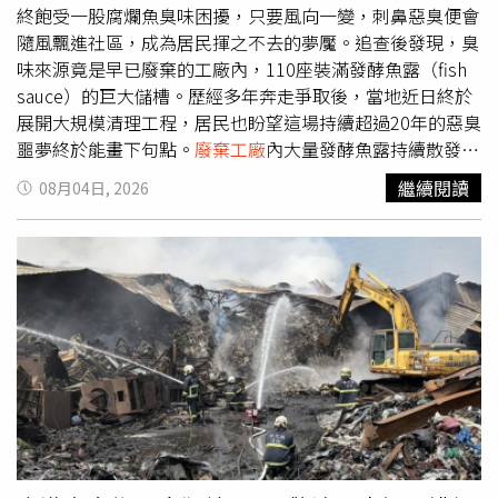
終飽受一股腐爛魚臭味困擾，只要風向一變，刺鼻惡臭便會
隨風飄進社區，成為居民揮之不去的夢魘。追查後發現，臭
味來源竟是早已廢棄的工廠內，110座裝滿發酵魚露（fish
sauce）的巨大儲槽。歷經多年奔走爭取後，當地近日終於
展開大規模清理工程，居民也盼望這場持續超過20年的惡臭
噩夢終於能畫下句點。
廢棄工廠
內大量發酵魚露持續散發惡
臭，只要風向改變，整座小鎮都會聞到刺鼻魚腥味。綜合美
繼續閱讀
08月04日, 2026
聯社報導，事件發生在加拿大紐芬蘭與拉布拉多省
（Newfoundland and Labrador）聖瑪麗鎮（St.
Mary's）。這座位於加拿大最東端省分的美麗海岸小鎮，因
大西洋海鮮醬公司（Atlantic Seafood Sauce Company）20
多年前倒閉後遺留下來的發酵魚露，讓居民多年來飽受惡臭
折磨。工廠停業後便遭棄置，約110座大型儲槽仍留在廠
區，每座內部存放約3000加侖（約1萬1350公升）的發酵魚
露。多年來建築逐漸失修，不僅窗戶破裂、屋頂被強風吹
毀，今年1月暴風雨更吹垮部分牆面，但儲槽內魚露仍持續
在細菌作用下發酵，只要風吹向小鎮，濃烈腐臭味便瀰漫整
個社區，嚴重影響居民生活品質。擔任志工鎮長的史蒂夫萊
恩（Steve Ryan）表示，那股味道根本難以形容，「就像你