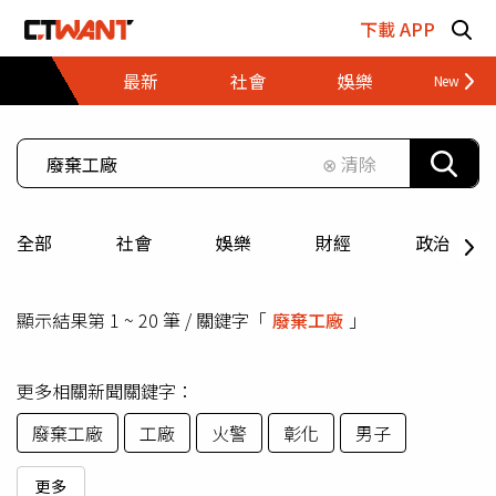
跳至主要內容區塊
下載 APP
最新
社會
娛樂
財經
⊗ 清除
全部
社會
娛樂
財經
政治
顯示結果第 1 ~ 20 筆 / 關鍵字「
廢棄工廠
」
更多相關新聞關鍵字：
廢棄工廠
工廠
火警
彰化
男子
更多