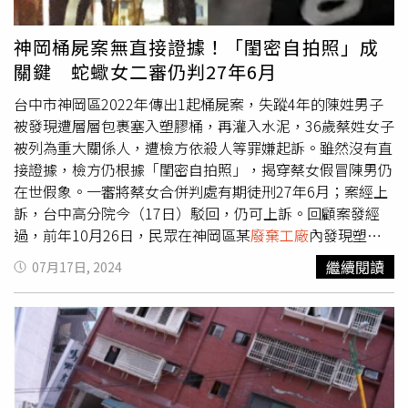
弟憑藉默契與果斷合力將嫌犯制伏，中埔警方目前正在進一
步調查傅姓嫌犯是否涉及其他電纜線竊案，全案依《加重竊
神岡桶屍案無直接證據！「閨密自拍照」成
盜罪》及《妨害公務罪》將傅嫌移送嘉義地檢署偵辦，警方
關鍵 蛇蠍女二審仍判27年6月
將持續加強巡邏，以確保公共財物安全不再受到侵害。
台中市神岡區2022年傳出1起桶屍案，失蹤4年的陳姓男子
被發現遭層層包裹塞入塑膠桶，再灌入水泥，36歲蔡姓女子
被列為重大關係人，遭檢方依殺人等罪嫌起訴。雖然沒有直
接證據，檢方仍根據「閨密自拍照」，揭穿蔡女假冒陳男仍
在世假象。一審將蔡女合併判處有期徒刑27年6月；案經上
訴，台中高分院今（17日）駁回，仍可上訴。回顧案發經
過，前年10月26日，民眾在神岡區某
廢棄工廠
內發現塑膠
水桶，赫見1具男屍遭綑綁裝袋，再塞進桶中灌入水泥，震
繼續閱讀
07月17日, 2024
驚社會。警方查出，死者是失蹤4年的陳男，廠房承租人則
是死者生前的女友蔡女，2人於2009年3月一起過夜後，陳
男便人間蒸發；蔡女辯稱當天早上自行離去，對陳男下落完
全不知情。據了解，蔡女是酒店小姐，與陳男有債務糾紛，
她曾於男方消失後使用其手機傳訊息給家屬，營造陳男還在
世的假象，且裝屍體的塑膠桶、水泥攪拌器等工具都是蔡女