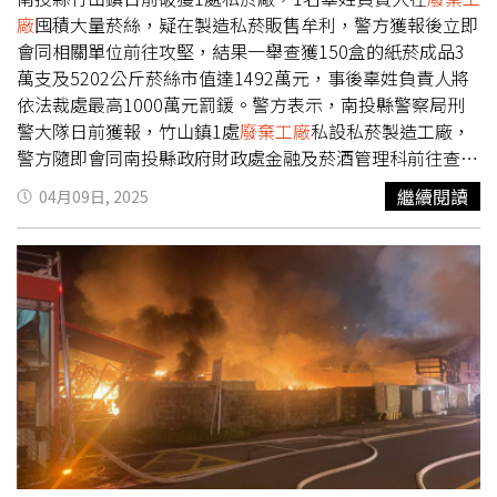
廠
囤積大量菸絲，疑在製造私菸販售牟利，警方獲報後立即
會同相關單位前往攻堅，結果一舉查獲150盒的紙菸成品3
萬支及5202公斤菸絲市值達1492萬元，事後辜姓負責人將
依法裁處最高1000萬元罰鍰。警方表示，南投縣警察局刑
警大隊日前獲報，竹山鎮1處
廢棄工廠
私設私菸製造工廠，
警方隨即會同南投縣政府財政處金融及菸酒管理科前往查
緝，入室後當場查獲大量菸品，分別為可裝成1500包市售
繼續閱讀
04月09日, 2025
香菸的紙菸成品3萬支，5202公斤菸絲可製成37萬1570包
市售香菸，初估市值高達1492萬元，此外還查扣捲菸機、
捲菸紙、切線機及香精等證物，隨後警方出動大貨車將菸絲
運回。政府說明，南投縣政府財政處指稱，辜姓負責人私設
私菸廠，依《菸酒管理法》未經許可產製私菸者，可處5萬
元以上100萬元以下罰鍰，但警方查獲菸品市值超過100萬
元，可處現值1倍以上5倍以下罰鍰，最高1000萬元為限，
經統計，查扣的私菸以每包40元計算，市值已達1492萬
2800元，因此辜姓負責人將被裁處最高罰鍰1000萬元，警
方同時乎民眾切勿以身試法，否則恐得不償失。