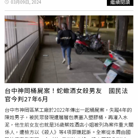
繼續閱讀
03月09日, 2024
蹤4年的陳男，廠房承租人則是死者生前的女友蔡女，2人於
2009年3月一起過夜後，陳男便人間蒸發；蔡女辯稱當天早
上自行離去，對陳男下落完全不知情。據了解，蔡女是酒店
小姐，與陳男有債務糾紛，她曾於男方消失後使用其手機傳
訊息給家屬，營造陳男還在世的假象，且裝屍體的塑膠桶、
水泥攪拌器等工具都是蔡女所購買。儘管蔡女始終否認殺
人，但所有間接證據都指向她，檢方去年3月偵結，依殺
人、棄屍、偽造文書等罪嫌將其起訴。雖然檢警並未掌握蔡
女直接殺人證據，但檢察官根據蔡女閨密的1張自拍照，發
現陳男3月失蹤後，她於同年4月3日凌晨5時許出現在機
場，準備和閨密去峇里島；4分鐘後，陳男女兒收到父親傳
訊自稱要出國，還附上航班看板照，資訊和蔡女閨密照片中
台中神岡桶屍案！蛇蠍酒女殺男友 國民法
的一模一樣，足證蔡女假冒男方身分傳訊給親屬。台中地院
官今判27年6月
認為，雖蔡女否認全部犯行，然被告上揭犯行，核有相關證
人證述之內容、檢察官所提出之手機通聯基地臺位置、手機
台中市神岡區某工廠於2022年傳出一起桶屍案，失蹤4年的
數位採證、LINE通訊軟體對話內容、汽車旅館住宿註記紀
陳姓男子，被民眾發現遭層層包裹塞入塑膠桶，再灌入水
錄、出入境資料、本票相關借貸資料等證據可資佐證，而被
泥，他生前女友也就是36歲蔡姓酒店小姐被列為案件重大關
告所為之辯解亦與前揭客觀證據資料均不相符，前揭犯行堪
係人，遭檢方以《殺人》等4項罪嫌起訴。全案從本周由國