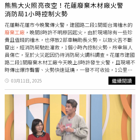
熊熊大火照亮夜空！花蓮廢棄木材廠火警
消防局1小時控制火勢
花蓮縣花蓮市今晚驚傳火警，建國路二段1間鉅台灣檜木的
廢棄工廠
，晚間8時許不明原因起火，由於現場除有一些珍
貴且值錢的檜木，也停放2部車輛助長火勢，以致火舌不斷
竄出，經消防局馳赴灌救，1個小時內控制火勢，所幸無人
員傷亡，至於火災起因仍待消防局火調科調查。花蓮市建國
路二段1間廢棄木材工廠今天晚上8時許發生火警，且現場不
時傳出爆炸聲響、火勢快速延燒，一發不可收拾，1公里外
都能見到熊熊火光，消防局獲報後趕緊出動各式消防車輛及
繼續閱讀
03月11日, 2025
人力前往灌救。花蓮市建國路二段1間廢棄木材工廠晚間起
火。（圖／中國時報記者羅亦晽攝）花蓮縣消防局第一大隊
大隊長林武正指出，消防局在這次火警共計派遣18輛各式消
防車、58位警義消人員，由於現場有木材及2部自小客車，
以致火勢初期一發不可收拾，且因附近電線當時處於通電狀
況，因短路才會傳出爆炸聲響，所幸火勢約在晚間9時許控
制火勢且無延燒，搜索現場也無人員傷亡，初步評估火場面
積約300坪，詳細起火原因將由火調科調查。國興里長俞慧