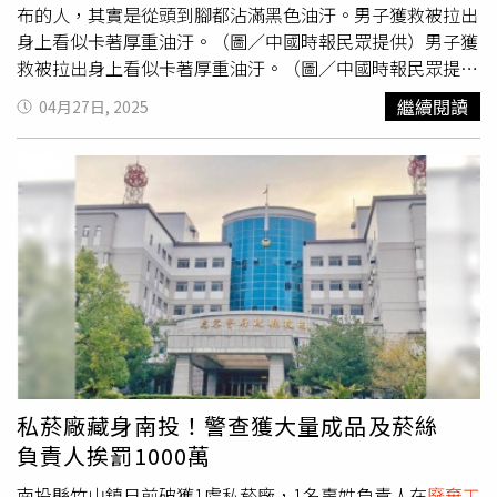
布的人，其實是從頭到腳都沾滿黑色油汙。男子獲救被拉出
身上看似卡著厚重油汙。（圖／中國時報民眾提供）男子獲
救被拉出身上看似卡著厚重油汙。（圖／中國時報民眾提
供）據了解， 67歲唐姓男子受雇為一家
廢棄工廠
除草，周
繼續閱讀
04月27日, 2025
邊有一口未加蓋的廢棄汙油井，他未發現不慎踩入掉進去，
失足時被油汙往下拉，他用手肘撐在洞口呼叫，叫了10幾分
鐘終於被隔壁住戶聽見報警。雲林消防局人員於4點52分獲
報，民眾也趕緊拿塑膠水管讓他能握緊以免掉入。唐男表
示，他落井時幸好有抓到鐵桿呼救，但愈來愈沒力沉浸去，
吃到幾口油汙，唐男的家屬焦急等待，消防人員終於在5點
04分成功將他拉起，唐男如獲新生。67歲唐姓男子獲救後
清洗掉油汙走出
廢棄工廠
。（圖／中國時報周麗蘭攝）
私菸廠藏身南投！警查獲大量成品及菸絲
負責人挨罰1000萬
南投縣竹山鎮日前破獲1處私菸廠，1名辜姓負責人在
廢棄工