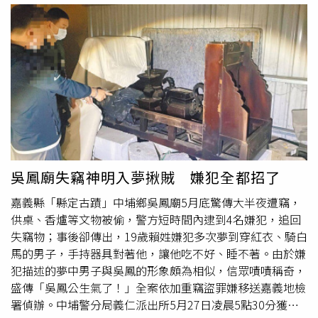
特效爆破玻璃瞬間搭配暴風，一秒進入動作片場景。雲安笑
說：「我站在制高點，雖然看起來很鎮定耍帥，但其實樓梯
很晃有點腿軟，我根本不敢太大動作，所以我剛剛彈琴上半
身看起來很激昂，但其實下半身是定格的！」告五人被泰國
美食吸引。（圖／相信音樂提供）除了拍攝挑戰，現場也充
滿「泰」式魅力，劇組直接在片場開伙，讓團員們宛如在辦
桌，大家大啖泰式烤肉、青木瓜絲與泰奶。不僅有道地美
食，犬青還在超市嚐鮮熱帶水果「蛇皮果」，酸甜脆嫩的口
感讓她愛不釋手，但「獨特」的氣味感受兩極，讓雲安與哲
謙連忙說：「快離我們遠一點！」〈有太多不能講〉歌曲首
吳鳳廟失竊神明入夢揪賊 嫌犯全都招了
度融入歌劇式唱腔、軍鼓及Marching Band（行進樂隊）元
嘉義縣「縣定古蹟」中埔鄉吳鳳廟5月底驚傳大半夜遭竊，
素，從單一樂器逐步堆疊到大合奏，催發情緒爆發，強化內
供桌、香爐等文物被偷，警方短時間內逮到4名嫌犯，追回
心吶喊的激情共振。雲安透露：「有太多不能講，就是因為
失竊物；事後卻傳出，19歲賴姓嫌犯多次夢到穿紅衣、騎白
你很想大聲吶喊，但卻無處宣洩。」MV主軸以三段貼近生
馬的男子，手持器具對著他，讓他吃不好、睡不著。由於嫌
活的寫實故事串聯而成，職場中面對階級壓迫的委屈、人際
犯描述的夢中男子與吳鳳的形象頗為相似，信眾嘖嘖稱奇，
關係裡的科技冷漠、以及原生家庭無法逃避的沉默傷痕，層
盛傳「吳鳳公生氣了！」全案依加重竊盜罪嫌移送嘉義地檢
層堆疊出情緒爆發的臨界點，強化歌曲內心吶喊的共鳴力。
署偵辦。中埔警分局義仁派出所5月27日凌晨5點30分獲報