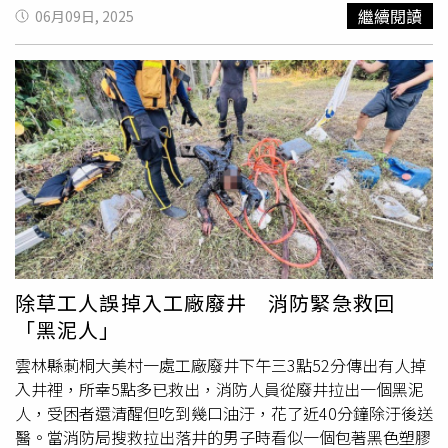
指吳鳳廟財物遭竊，經清查發現廟內百年供桌、香爐及燭台
繼續閱讀
06月09日, 2025
等古物遭竊。由於2張供桌長度各逾200公分和120公分，尺
寸大又重，警方懷疑竊賊不只1人，加上吳鳳廟在地方有舉
足輕重地位，鄉親格外關注案件發展，警方立即組成專案小
組全力追查。經透過路口監視器等方式抽絲剝繭，警方鎖定
4名宮廟大盜涉嫌重大，5月29日起陸續在苗栗縣、桃園市
逮捕25歲楊姓、19歲賴姓、26歲蘇姓和33歲楊姓共4名竊
賊，並在苗栗一處民宅及台中市一處
廢棄工廠
內，起獲遭竊
供桌等證物，目前失竊物品已歸還廟方，4嫌也被移送法
辦。百年古物失而復得，讓信眾鬆了一口氣，中埔鄉長李碧
雲還特地到分局向警方致謝。事後卻傳出，賴嫌向警方聲
稱，犯案後多次夢到1位騎白馬、著紅衣、手拿類似弓箭器
具的男子出現在他面前，表情憤怒，讓他徹夜難眠。承辦員
除草工人誤掉入工廠廢井 消防緊急救回
警聽了，馬上回他「夢中的人就是吳鳳公」，還要賴嫌坦白
「黑泥人」
交代；對方疑因心生畏懼，將做案細節、共犯都清楚交待。
雲林縣莿桐大美村一處工廠廢井下午三3點52分傳出有人掉
入井裡，所幸5點多已救出，消防人員從廢井拉出一個黑泥
人，受困者還清醒但吃到幾口油汙，花了近40分鐘除汙後送
醫。當消防局搜救拉出落井的男子時看似一個包著黑色塑膠