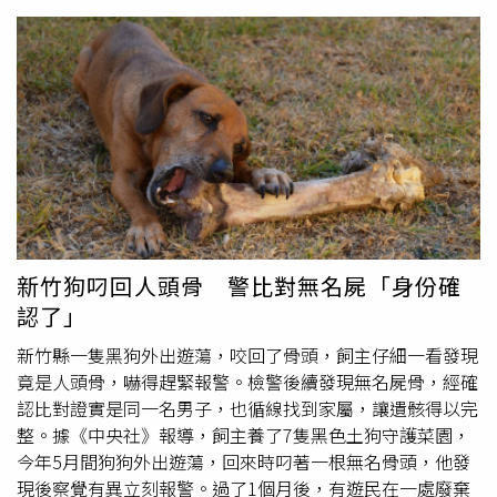
對，證實相距約300公尺的頭顱和骨骸為傅姓男子所有，也
從其身上的相關證件，聯絡到家屬。據了解，死者是50多歲
傅姓男子，疑似是從4公尺高的地方墜落，導致身體多處骨
折，推測死亡時間超過3個月以上，已經成白骨，全案排除
他殺。傅男母親對死因無意見，感謝檢察官和法醫等人的協
助，因為兒子今年初就失聯沒回家，如今終於得知其下落，
雖然接到噩耗，但也找回完整屍骨，得以安息。警方追查得
知，傅男被列為治安人口，且陳屍地點還有電纜線和犯案工
具，疑似為了進入
廢棄工廠
偷電纜，卻不慎摔傷，現場無人
救援，最後不幸身亡。
新竹狗叼回人頭骨 警比對無名屍「身份確
認了」
新竹縣一隻黑狗外出遊蕩，咬回了骨頭，飼主仔細一看發現
竟是人頭骨，嚇得趕緊報警。檢警後續發現無名屍骨，經確
認比對證實是同一名男子，也循線找到家屬，讓遺骸得以完
整。據《中央社》報導，飼主養了7隻黑色土狗守護菜園，
今年5月間狗狗外出遊蕩，回來時叼著一根無名骨頭，他發
現後察覺有異立刻報警。過了1個月後，有遊民在一處廢棄