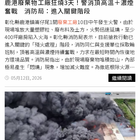
鹿港廢棄物工廠狂燒3天！警消頂高溫＋濃煙
一生聞過最臭的腐爛魚味，再放大100倍。」他說，居民多
奮戰 消防局：進入關鍵階段
年來持續向政府爭取協助，希望徹底清除這處污染源，如今
終於看到工程展開，內心既欣慰又感慨。工作人員展開大型
彰化縣鹿港鎮崙仔尾1間
廢棄工廠
10日中午發生火警，由於
清理作業，盼徹底移除發酵魚露，終結小鎮長達20多年的臭
現場堆放大量塑膠粒、廢布料及土方，火勢迅速延燒，至少
味夢魘。萊恩透露，這場清理行動是小鎮多年來不斷向省政
400坪廠房陷入火海。彰化縣消防局表示，目前搶救行動已
府爭取經費的成果，但聯邦政府始終沒有提供任何補助，讓
進入關鍵的「殘火處理」階段，消防同仁與支援單位採取輪
他忍不住抱怨：「每敲開一扇門，都被拒於門外，大家好像
班制，頂著高溫與濃煙持續奮戰，力求在最短時間內恢復地
早已把我們遺忘了。」他坦言，自己1990年高中畢業後曾
方環境品質。消防局指出，由於現場廢棄物堆積如山，內部
短暫在這間工廠工作，看著昔日工廠變成污染源，更讓人百
極易產生「悶燒」現象，增加滅火難度。為徹底根除火源並
感交集。根據規畫，未來幾個月，工作人員將先把110座儲
避免復燃，現場指揮官已派遣重型機具將廢棄物逐一翻開，
繼續閱讀
05月12日, 2026
槽內殘留的發酵魚露抽出，再與泥炭蘚（peat moss）混
由消防弟兄配合水線及「救災機器人」進行深度灌救。消防
合，利用泥炭吸附液體，之後由大型真空吸槽車運往一座耗
局強調，每一寸土地與雜物都必須確保降溫至安全值後，方
時3週挖掘、底部鋪設高密度聚乙烯（HDPE）防滲層的掩
能宣告完全熄滅。鹿港廢棄物工廠火警，消防隊全力奮戰守
埋坑，最後再覆蓋表土完成封存。負責工程的Sharp
護空氣品質。（圖／彰化縣消防局）面對近3天的救災抗
Management公司負責人葛倫夏普（Glenn Sharp）表示，
戰，消防人員深知下風處鄉親因風向關係，近期深受空氣品
這是他從業以來少見的特殊工程，這批魚露屬於「特殊廢棄
質影響，對此感同身受。儘管消防人員在烈日、廢氣與疲憊
物」，不符合任何現有標準分類，因此整個清理流程都必須
的雙重壓力下作業，但保護鄉親健康的決心從未動搖，目前
重新規畫設計，幾乎沒有可直接套用的案例。萊恩表示，整
正全力與時間賽跑，環保局已加強監測及應變作為，期盼儘