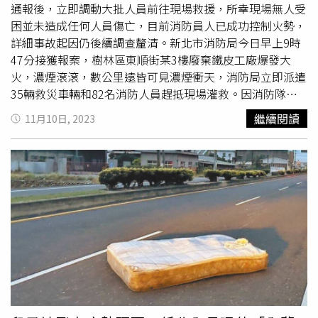
的國民法官案件。國民法庭本周連日開庭審理，蔡女仍主張
通報後，立即調動大批人員前往現場救援，所幸現場無人受
陳男非她所殺，堅稱「沒做的事情就是沒做」，被害家屬則
困並未造成任何人員傷亡，目前消防員人已成功控制火勢，
淚訴蔡女害得他們家破人亡，遭遇極大的痛苦，至今還不敢
詳細事故起因仍後續調查釐清。新北市消防局今日早上9時
把陳男死訊告訴10歲女兒，請求合議庭將她判處死刑；檢方
47分接獲報案，樹林區東順街某3樓廢棄鐵皮工廠爆發大
則建議處有期徒刑25至27年。國民法庭今日下午宣判，
火，濃煙滾滾，數公里遠皆可見濃煙衝天，消防局立即派遣
《殺人罪》判18年、褫奪公權10年；《遺棄損壞屍體》5
35輛救災車輛和82名消防人員趕抵現場灌救。因消防隊員
年；《電信》罪3年；《偽造文書》2年，4罪合併判處27年
積極阻隔延燒，火勢於上午10時21分順利受到控制，火場
繼續閱讀
11月10日, 2023
6月，可上訴。
燃燒面積約10坪，消防員依初步勘查表示該工廠早已廢棄多
時，所幸事故並造成人員受傷，具體起火原因尚待火調科人
員進一步調查釐清。新北市第五大隊長鍾世銘強調，工廠一
般用電量相對較大，業主應定期進行電源電線設備檢查與更
換，同時要保養消防安全設備，同時呼籲業者要定期進行員
工的防火意識培訓，確保安全作業程序的實施，以降低火災
發生的風險，守護自身財產的安全。