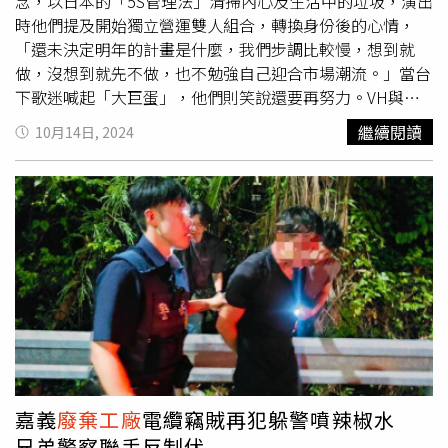
念，以日本的「5S管理法」清掃內心及生活中的垃圾，演出
時他們提及開始獨立營運雙人組合，轉換身份後的心情，
「還未決定明年的計畫是什麼，我們步調比較慢，想到就
做，沒想到就先不做，也不勉強自己迎合市場潮流。」當台
下歌迷喊起「大巨蛋」，他們則笑說還要再努力。VH與歌
迷分享獨立營運的心情。（圖／知間文化提供）此次演唱會
繼續閱讀
10月14日, 2024
的主舞台設計，則是延伸專輯設計概念，以
廢棄工廠
新生的
綠意為發想，打造工廠立柱包裹著綠植的裝置藝術，象徵在
經歷內心的清理後所綻放而生的模樣，主唱咖咖也分享：
「人生裡某階段都會有卡關或瓶頸的時候，希望大家能透過
音樂，一起在生活中找到理性、感性的平衡。」演唱會上
VH除了演唱新歌，更回饋樂迷過去的經典作品，他們也分
享心情，表示距離上一次到 Zepp New Taipei已是兩年多
前，吉他手易祺提到：「還記得當時疫情很嚴重，入場的時
候要實名制，那時真的很不容易。」更自爆：「其實開始前
我們的器材出了點小問題，所以比較晚開始，不過現在一切
都正常了。」感謝歌迷的支持。在演唱〈複寫〉時，咖咖走
下舞台近距離與歌迷互動，笑說：「我沒有很擅長走下舞
嘉義
廢棄工廠
電纜竊賊再犯躲警噴辣椒水
台，我很想整個人跳下去，但感覺很恐怖，下次會記得準備
兄弟警察聯手反制伏