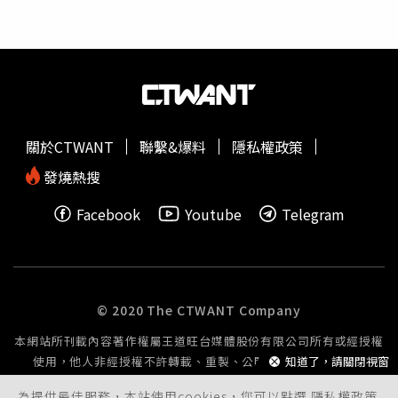
隔。許母難忍悲痛表示，兒子被沒綁緊飛出的床墊砸死，對
方至今卻都沒來跟兒子捻香，為了不要再有下一個受害者，
已跟檢察官表明要提告過失致死罪。並透露兒子在搶救無效
當天入夢，對她不發一語的下跪磕頭淚別。據悉，住在秀水
鄉馬興村的許男一家，曾是低收入戶，許母在丈夫因口腔癌
病逝後，憑一己之力租屋與拉拔4個小孩長大，日前也才因
呼吸中止症開刀，未料尚未復原就要面對兒子身亡與龐大喪
關於CTWANT
聯繫&爆料
隱私權政策
葬費的多重打擊。村長今天前來致哀時，除表示會提供協
助，也希望外界伸出援手。
發燒熱搜
Facebook
Youtube
Telegram
© 2020 The CTWANT Company
本網站所刊載內容著作權屬王道旺台媒體股份有限公司所有或經授權
使用，他人非經授權不許轉載、重製、公開播送或公開傳輸。
知道了，請關閉視窗
為提供最佳服務，本站使用cookies，您可以點選
隱私權政策