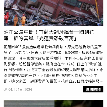
所購買。儘管蔡女始終否認殺人，但所有間接證據都指向
她，檢方去年3月偵結，依殺人、棄屍、偽造文書等罪嫌將
其起訴。雖然檢警並未掌握蔡女直接殺人證據，但檢察官根
據蔡女閨密的1張自拍照，發現陳男3月失蹤後，她於同年4
月3日凌晨5時許出現在機場，準備和閨密去峇里島；4分鐘
後，陳男女兒收到父親傳訊自稱要出國，還附上航班看板
蘇花公路中斷！宜蘭大鋼牙繞台一圈到花
照，資訊和蔡女閨密照片中的一模一樣，足證蔡女假冒男方
蓮 拆除富凱「光運費恐破百萬」
身分傳訊給親屬。一審認為，雖蔡女否認全部犯行，然被告
上揭犯行，核有相關證人證述之內容、檢察官所提出之手機
花蓮因403強震造成建築物傾斜倒塌，原先已經拆除的差不
通聯基地臺位置、手機數位採證、LINE通訊軟體對話內
多了，沒想到23日再度發生2次6.0、6.3強震，導致4棟建築
容、汽車旅館住宿註記紀錄、出入境資料、本票相關借貸資
物倒塌，其中富凱大飯店嚴重傾斜，附近不少店家也因此受
料等證據可資佐證，依殺人等罪合併判處有期徒刑27年6
到影響，紛紛暫停營業，縣府也在今（24）日上午7時許進
月。案經上訴，台中高分院今日宣判駁回，仍可上訴。
行拆除作業，並找來了全台最長的42呎大鋼牙幫助拆除，希
望能夠在2周內完成，大鋼牙駕駛也透露因為蘇花公路中
斷，這次來回一趟運費得破百萬。花蓮自23日再度接連發生
芮氏規模6.0、6.3的地震後，有4棟建築物被通報倒塌，包
繼續閱讀
04月24日, 2024
括花蓮市富凱大飯店、統帥大樓、吉安鄉自強路一處兩層樓
的
廢棄工廠
，還因此波及到附近的倉庫和牛排店鐵皮屋，而
在壽豐鄉鹽寮村也有一棟民宅倒塌，所幸4棟建築物，除了