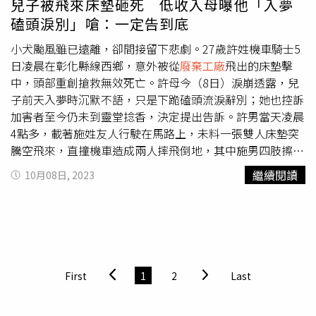
兒子被飛來床墊砸死 低收入母曝他「入夢
磕頭淚別」嗆：一定告到底
小犬颱風雖已遠離，卻間接留下悲劇。27歲許姓機車騎士5
日凌晨在彰化縣線西鄉，意外被從
廢棄工廠
飛出的床墊擊
中，頭部重創搶救無效死亡。許母今（8日）淚崩透露，兒
子前天入夢時沉默不語，只是下跪磕頭流淚辭別；她也控訴
加害者至今仍未到靈堂捻香，決定提出告訴。許男當天凌晨
4點多，載著施姓友人行駛在馬路上，未料一張雙人床墊突
騰空飛來，直撞機車造成兩人摔飛倒地，其中施男四肢擦
傷，許男則在11日中午前宣告不治。警方調閱監視器發現，
繼續閱讀
10月08日, 2023
床墊原平放在
廢棄工廠
前空地，卻因風大被吹到馬路上，造
成多部車輛急閃以及許男躲避不及的憾事。然而，
廢棄工廠
負責人表示，床墊是隔壁鄰居擺放；鄰居又否認把床墊放在
空地，案情陷入膠著。許母悲傷透露，亡子家中排行老二，
從事鋁門窗工作，每個月都會幫她付擔部分房租，事發前一
天還要她「明天放颱風假，你要好好休息」，卻也說「明天
First
1
2
Last
清晨要到鹿港幫忙宮廟陣頭」，她不放心勸：「風這麼大，
可以不要去？」，但兒子表示已答應朋友，未料竟天人永