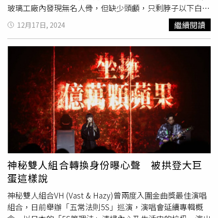
玻璃工廠內發現無名人骨，但缺少頭顱，只剩脖子以下白
骨、有穿外套，警方直覺2案件有關聯，透過DNA比對確認
繼續閱讀
12月17日, 2024
是同一人，並在男子身上發現相關證件，找到其家屬。檢警
表示，案件經釐清死因，是年紀50多歲的傅姓男子從4公尺
高處墜落，導致身體多處骨折死亡，推測死亡時間超過3個
月以上，已成白骨，無他殺嫌疑，家屬也對死因無意見。協
助處理後事的殯葬業者透露，傅姓男子身體在廢棄玻璃工廠
內，應是黑狗到此遊蕩時，將頭骨叼回附近的菜園，而傅男
身體被發現時已呈白骨狀態，且身體朝下，身上有打鋼釘，
經比對男子身分與就醫紀錄符合。對此，傅男母親相當感
謝，她表示兒子在今年初失聯沒回家，雖然後續接到噩耗，
難以相信，但也得知孩子下落，謝謝新竹地檢署檢察官吳志
中、法醫楊敏昇等人協助，找回兒子屍骨才得以完整、安
息。
神秘雙人組合轉換身份曝心聲 被拱登大巨
蛋這樣說
神秘雙人組合VH (Vast & Hazy)曾兩度入圍金曲獎最佳演唱
組合，日前舉辦「五常法則5S」巡演，演唱會延續專輯概