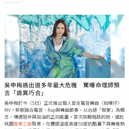
吳申梅遇出道多年最大危機 驚曝命理師預
言「詭異巧合」
吳申梅於今（5日）正式推出個人首支電音舞曲〈拍噗仔〉
MV。新歌融合電音、Rap與舞曲節奏，以台語「鼓掌」為概
念，傳遞陪伴與加油的正向能量。首次挑戰唱跳的她，遠赴
桃園
廢棄工廠
取景，在體感溫度高達50度的酷暑下與舞者熱