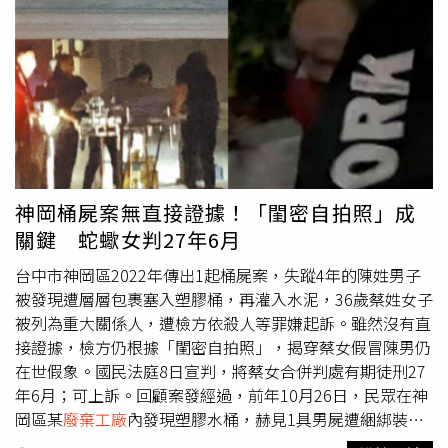
富凱大飯店之外，其餘3棟都是在3日地震後，評估結構受
損，被貼上紅單的危樓，因此都無人居住，並未釀成傷亡。
花蓮縣府建設處長鄧子榆也表示，富凱大飯店位於中山路商
圈，周圍地勢狹小，且道路狹窄，與之前的天王星大樓不
同，進出相當困難，因此拆除難度較大，在經過填土、設置
消波塊，並搭建鋼梁支撐後，預計將在2周內完成拆除工
作。而今晚的拆除作業將使用全台僅有的2台長度達42英呎
的大鋼牙進行，駕駛邱志杰也表示，由於拆樓機並未架設攝
影機，因此本次拆除作業，全程都只能靠眼睛目測，還要小
神岡桶屍案無直接證據！「閨密自拍照」成
心機械手臂的移動，避免翻車意外，因此駕駛困難度極高，
關鍵 蛇蠍女判27年6月
目前全台能駕駛拆樓機的人並不多，光他們團隊就只有6人
會開，這次拆除作業來了3位協助。而且因為地震導致蘇花
台中市神岡區2022年傳出1起桶屍案，失蹤4年的陳姓男子
公路通行受阻，位在宜蘭的他們只能繞了台灣將近一圈到花
被發現遭層層包裹塞入塑膠桶，再灌入水泥，36歲蔡姓女子
蓮，上次剛拆完天王星大樓回到宜蘭，沒想到這次又被找回
被列為重大關係人，遭檢方依殺人等罪嫌起訴。雖然沒有直
來拆除，光來回一趟載運2台大鋼牙的運費就要10幾萬，加
接證據，檢方仍根據「閨密自拍照」，揭穿蔡女假冒陳男仍
上配件等，來回一趟需要花費破百萬。
在世假象。國民法庭8日宣判，將蔡女合併判處有期徒刑27
年6月；可上訴。回顧案發經過，前年10月26日，民眾在神
岡區某
廢棄工廠
內發現塑膠水桶，赫見1具男屍遭綑綁裝
袋，再塞進桶中灌入水泥，震驚社會。警方查出，死者是失