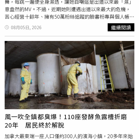
舞，每跳一遍便全身濕透，讓她自嘲這是出道以來最「濕」
意盎然的MV。不過，近期她則遭遇出道以來最大的危機，
苦心經營十餘年、擁有50萬粉絲追蹤的臉書粉專與個人帳號
遭駭客入侵，不僅奪走管理權限，更大量張貼西班牙文AI短
繼續閱讀
08月05日, 2026
劇，讓她心急如焚、崩潰直喊：「那是我的重要資產啊！」
吳申梅透露，先前曾有命理師預言「要注意東西會不見」，
沒想到竟應驗在社群帳號上。她除了拍影片提醒粉絲切勿上
當受騙外，目前已正式完成報案，並委請律師向Meta寄發
律師函，盼能盡快奪回重要數位資產。面對粉絲熱心建議她
向總統陳情，她深感溫馨與哭笑不得，表示將把心情化為力
量，繼續宣傳新歌〈拍噗仔〉。吳申梅苦心經營十餘年、擁
有50萬粉絲追蹤的臉書粉專與個人帳號遭駭客入侵。（圖／
喜上梅梢娛樂提供）
風一吹全鎮都臭爆！110座發酵魚露槽折磨
20年 居民終於解脫
加拿大最東端一座人口僅約300人的濱海小鎮，20多年來始