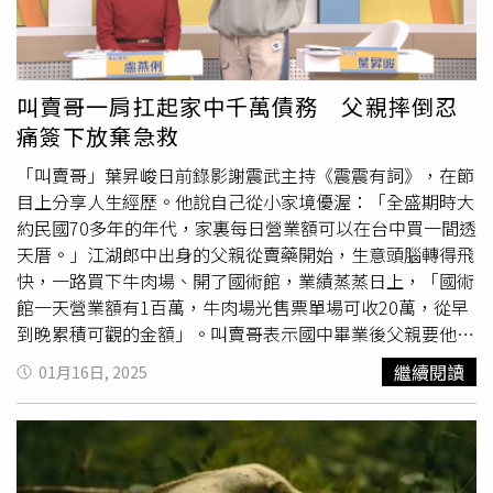
君表示，火警現場早期是間木材行，後來因木材業落寞停業
近20年，據了解，目前工廠部分空間租給他人使用，現場放
有木製聚寶盆外，還有一些漂流木及過去留下來且值錢的大
型檜木。花蓮市建國路二段1間廢棄木材工廠晚間起火。
叫賣哥一肩扛起家中千萬債務 父親摔倒忍
（圖／中國時報記者羅亦晽攝）吳姓屋主說，火警現場早年
痛簽下放棄急救
是鋸台灣檜木的工廠，停業後出租給人做倉庫、木藝工作
坊、麵包坊等等，晚間接到通知後趕到現場時已呈現是一片
「叫賣哥」葉昇峻日前錄影謝震武主持《震震有詞》，在節
火海，由於廠房都是檜木製成的，裡頭也放有檜木，相當可
目上分享人生經歷。他說自己從小家境優渥：「全盛期時大
惜。
約民國70多年的年代，家裏每日營業額可以在台中買一間透
天厝。」江湖郎中出身的父親從賣藥開始，生意頭腦轉得飛
快，一路買下牛肉場、開了國術館，業績蒸蒸日上，「國術
館一天營業額有1百萬，牛肉場光售票單場可收20萬，從早
到晚累積可觀的金額」。叫賣哥表示國中畢業後父親要他學
修車習得一技之長，但他看KTV少爺賺得輕鬆，便告知父親
繼續閱讀
01月16日, 2025
想改行當少爺，「我爸聽完就叫我滾出去，我離開家裡後開
始交朋友、沾染惡習，到30歲左右至少進出監獄6次」。進
出監獄多次的叫賣哥說：「最後一次是冤獄，爸爸為了保我
把他最愛的賓士車賣掉。」而他這輩子只看過父親哭3次，2
次是講自己的身世，最後1次便是探監時聽律師說可能會求