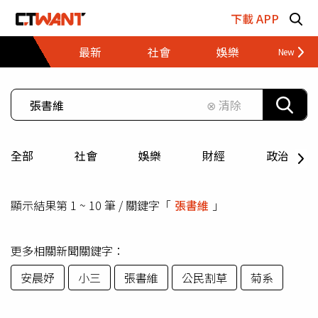
跳至主要內容區塊
下載 APP
最新
社會
娛樂
財經
⊗ 清除
全部
社會
娛樂
財經
政治
顯示結果第 1 ~ 10 筆 / 關鍵字「
張書維
」
更多相關新聞關鍵字：
安晨妤
小三
張書維
公民割草
菊系