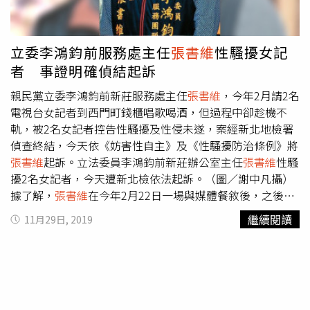
不少子弟兵並非循正統的新潮流「入流」程序，政治血統上
被歸類為「菊系」，近來更有脫離新潮流、自成派系的野
心；而公民割草手中握有的近三十萬份聯署書，成員遍佈台
立委李鴻鈞前服務處主任
張書維
性騷擾女記
南、高雄和屏東，就像電影中的《魔戒》一樣，對政治人物
者 事證明確偵結起訴
充滿致命的吸引力，菊系若能掌握名單，並將這批人納入旗
下，未來將可揮軍輕取地方議員和立委，也因此未跟隨陳菊
親民黨立委李鴻鈞前新莊服務處主任
張書維
，今年2月請2名
前進中央的尹立等人，才會一直強勢要求公民割草交出連署
電視台女記者到西門町錢櫃唱歌喝酒，但過程中卻趁機不
名冊，打算長期盤據南台灣的地方版圖。本刊透過Line詢問
軌，被2名女記者控告性騷擾及性侵未遂，案經新北地檢署
尹立及
張書維
對此事的回應，但至截稿為止，兩人都已謮未
偵查終結，今天依《妨害性自主》及《性騷擾防治條例》將
回。
張書維
起訴。立法委員李鴻鈞前新莊辦公室主任
張書維
性騷
擾2名女記者，今天遭新北檢依法起訴。（圖／謝中凡攝）
據了解，
張書維
在今年2月22日一場與媒體餐敘後，之後將
2名電視台女記者帶到KTV續攤，他先在包廂內對其中一位
繼續閱讀
11月29日, 2019
女記者上下其手，對方不堪騷擾，落荒而逃後，張又以喝醉
為由要另位一位女記者送他到去汽車旅館，還稱送他進房後
就能離開，不料，張卻趁機強脫女記者衣褲意圖性侵，最後
因不舉才沒有得逞。2名被害女記者向新北地檢署分別提告
性騷擾及性侵未遂，經檢方偵查後，今天下午依法起訴
張書