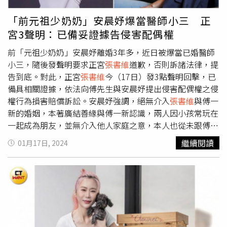
冤，指出會認識Druce是因為雙方小孩常玩在一起，結果此
說法也遭正宮打臉。
「前元祖少奶奶」安晨妤爆當醫師小三 正
宮3聲明：已備妥證據告侵害配偶權
前「元祖少奶奶」安晨妤離婚3年多，近日被爆當已婚醫師
小三，隨後發聲明要求正宮
張書維
道歉，否則訴諸法律，提
告到底。對此，正宮
張書維
今（17日）發3點聲明回擊，已
備具相關證據，依法向傅先生與安晨妤提出侵害配偶權之侵
權行為損害賠償訴訟。安晨妤強調，絕無介入
張書維
與傅一
新的婚姻，本著廣結善緣與傅一新認識，兩人因小孩常玩在
一起成為朋友，並無介入他人家庭之意，本人也從未跟傅一
新有單獨約會，兩人見面都有小孩或其他友人同時在場，婚
繼續閱讀
01月17日, 2024
姻關係乃兩人之間的事，任何問題應由夫妻雙方自行解決，
本人也曾飽受婚姻第三者之苦，絕無可能重蹈覆轍。安晨妤
表示，面對
張書維
無中生有的指控，要求對方公開道歉，勿
將無辜第三者扯入，做為您們雙方夫妻離婚談判的籌碼，若
不公開道歉訴諸法律提告到底。對此，正宮
張書維
今（17
日）發3點聲明回擊，與安晨妤互不認識，子女也不認識對
方的孩子，遑論有何「常玩在一起」之說，已備具相關證