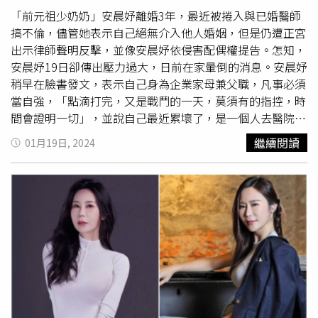
己並沒有介入兩人的感情，甚至還要求正宮道歉。對於安晨
「前元祖少奶奶」安晨妤離婚3年，最近被捲入與已婚醫師
妤的回應，正宮也發出聲明，「有關安晨妤女士與
張書維
女
搞不倫，儘管她表示自己絕無介入他人婚姻，但是仍遭正宮
士之配偶即傅一新先生間過從甚密，並有逾越一般社會通念
出示律師聲明反擊，並像安晨妤依侵害配偶權提告。怎知，
所認正常朋友間交往分際之行為」，並稱已備足相關證據將
安晨妤19日卻傳出壓力過大，日前在家暈倒的消息。安晨妤
依法提出侵害配偶權之侵權行為損害賠償訴訟，正宮也憤而
稍早在臉書發文，表示自己身為企業家母兼父職，凡事必須
對安晨妤以及傅男連帶求償400萬元，雙雙被告上法院後，
當自強，「點滴打完，又是戰鬥的一天，莫須有的指控，時
台北地院如今判決出爐，判安晨妤和傅男侵害配偶權，應連
間會證明一切」，並說自己最近累壞了，是一個人去醫院就
帶賠償正宮新台幣30萬元。
醫，晚點還有會議和公務行程。安晨妤傳出在家昏倒，獨自
繼續閱讀
01月19日, 2024
到醫院打點滴。（圖／翻攝安晨妤nicoan臉書）她直言，女
生不要想著要嫁入豪門，「讓自己成為豪門不是更有抵
氣？」而她獨自撫養一對兒女，她相信自己有能力為了全心
守護他們的幸福而奮鬥。安晨妤也透過經紀公司回覆目前狀
況，「無端捲入他人夫妻糾紛覺得很委屈，這幾天承受不住
龐大壓力因而在家暈倒，讓她深刻體會唯有照顧好自己身
體，未來才能好好守護一雙兒女。」身為「前元祖少奶奶」
的安晨妤因嫁給「元祖食品少東」張劭緯而有此稱號，怎知
她卻在離婚3年後遭爆料捲入已婚名醫Druce的婚姻，而正
宮
張書維
更表示提告安晨妤侵害配偶權。不過安晨妤也喊