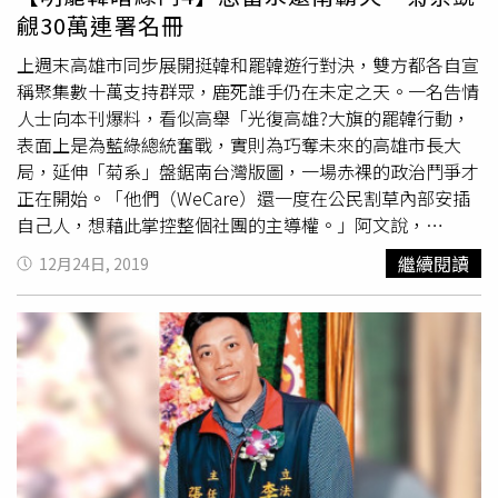
計系系主任、中華民國設計師協會榮譽理事長，2016年被
覦30萬連署名冊
陳菊借調、接替史哲任高雄市政府文化局局長，2018年11
月請辭，投入「WeCare高雄」組織活動。這位人士說，公
上週末高雄市同步展開挺韓和罷韓遊行對決，雙方都各自宣
民割草行動的成員都沒有政治背景，不懂政治的角力與鬥爭
稱聚集數十萬支持群眾，鹿死誰手仍在未定之天。一名告情
手段，很容易就被WeCare的菊系人馬利用、打壓甚至併
人士向本刊爆料，看似高舉「光復高雄?大旗的罷韓行動，
吞。他還向陳菊喊話，呼籲她不要忘記當年自己從政的初
表面上是為藍綠總統奮戰，實則為巧奪未來的高雄市長大
衷，「這些關心國家的年輕人，就像菊姐當年一樣，只是對
局，延伸「菊系」盤鋸南台灣版圖，一場赤裸的政治鬥爭才
國家未來有期望的年輕人，跟妳一樣流汗、流淚，追求一個
正在開始。「他們（WeCare）還一度在公民割草內部安插
平等發聲的機會，妳為什麼放任子弟兵去打壓他們？」他甚
自己人，想藉此掌控整個社團的主導權。」阿文說，
至質疑，陳菊「是不知道，還是管不住？」本刊透過Line詢
WeCare派了菊系人馬
張書維
進到公民割草，張多年前是小
繼續閱讀
12月24日, 2019
問尹立及
張書維
對此事的回應，但至截稿為止，兩人都已謮
英青年軍成員，曾發生與拍攝微電影廠商付款不清的糾紛，
未回。
進入公民割草組織後，一度成為社團的發言人，卻不斷向成
員鼓吹與WeCare合併，還未經割草幹部同意，逕行對
WeCare提案，後來更推動寡頭決策、不讓志工參加決策會
議，因此後來公民割草發動由全體志工投票決定幹部，確定
把
張書維
排除在外，而張離開後，也回到WeCare擔任志工
隊隊長。一位親綠人士向陳菊喊話，呼籲「菊姐」不要放任
子弟打壓公民割草行動的成員。一位親綠營人士分析，陳菊
身為新潮流系大老，擔任高雄市長期間發展出自己的勢力，