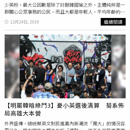
少英粉，最大公因數是除了討厭韓國瑜之外，主體純粹是一
群關心公眾事務的公民，而且大都是年輕人，平均年齡約在
三十歲左右；後者WeCare表面上由前高市文化局長尹立領
繼續閱讀
12月24日, 2019
軍，高雄市前代理市長許立明和前副市長史哲實則隱身其後
佈局、下指導棋，具強烈的政治背景及企圖。「這次罷韓遊
行看似不滿韓國瑜轉戰總統，骨子裡卻是去年高雄市長戰火
延伸。」阿文分析說，高雄市長一戰民進黨敗北，外界多將
檢討歸究於陳菊執政不力，「菊系鐵三角」許、史、尹為了
扳回一城，企圖透過罷韓動員大秀肌肉，宣示在總統大選中
建立戰功，也為奪回未來市長寶座預作操兵。立委劉世芳參
加WeCare的罷韓遊行，之前更曾製造機會讓尹立介入公民
割草行動的組織活動。本刊調查，「公民割草行動」前身是
去年在網路建立粉絲團的「罷韓連線」，草創之初成員只有
四、五人，後來人數暴增，至今粉絲已逾二十四萬人，但政
治論述和組織能力較弱。WeCare雖然有強力支援後盾，不
【明罷韓暗綠鬥3】憂小英選後清算 菊系佈
過政治色彩較濃，許多人並不願意沾染，目前成員約十四萬
局高雄大本營
人。今年六月，公民割草在台北舉行記者會，宣告將啟動罷
免高雄市長行動，會後立刻就收到了民進黨立委劉世芳的邀
外界盛傳，總統蔡英文對民進黨內新潮流「獨大」的情況容