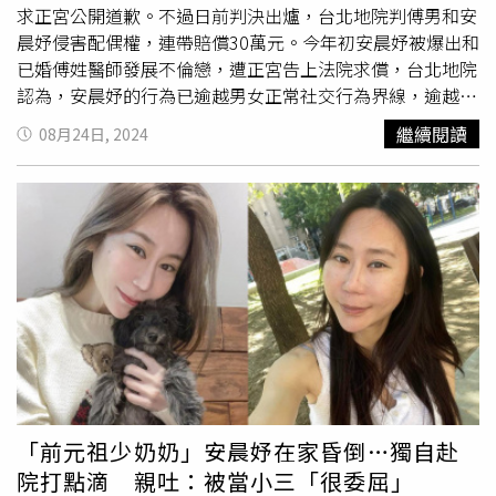
能重拾昔日仗義所言，莫再傷害本人與本人家人，己所不
求正宮公開道歉。不過日前判決出爐，台北地院判傅男和安
欲、勿施於人。
張書維
楊雅勻 律師興望法律事務所2024年8
晨妤侵害配偶權，連帶賠償30萬元。今年初安晨妤被爆出和
月26日正宮
張書維
發出聲明。（圖／興望法律事務所）
已婚傅姓醫師發展不倫戀，遭正宮告上法院求償，台北地院
認為，安晨妤的行為已逾越男女正常社交行為界線，逾越社
會通念所能容忍之範圍，而達破壞婚姻共同生活之圓滿安全
繼續閱讀
08月24日, 2024
及幸福，且從LINE的對話紀錄、語音訊息、電子郵件、臉
書貼文等證據，已知安晨妤對傅男有好感。安晨妤明知傅男
為有配偶之人，仍互相傳送曖昧訊息，多次提及應該多擁
抱、想要擁抱等語，其間之互動顯然已逾越男女正常社交行
為界線。台北地院最終判傅男和安晨妤侵害配偶權，應連帶
賠償30萬元。回顧這起事件，安晨妤在恢復單身後介入傅姓
醫師的婚姻，據傅男的妻子跳出來指控，丈夫和安晨妤是在
2023年4月透過交友軟體認識，兩人頻繁約會、看電影和通
話，安晨妤屢次對傅男傳曖昧簡訊，甚至把傅男當作提款
機。不僅如此，甚至還和傅男成立了「家庭群組」。除此之
外，安晨妤甚至給出了60天的期限，希望傅男能夠儘早離
婚，傳訊息稱「hahaha~~i want Super fast~~(我想要超級
「前元祖少奶奶」安晨妤在家昏倒…獨自赴
快)」等語，對此，安晨語火速澄清並沒有和傅男有過單獨
院打點滴 親吐：被當小三「很委屈」
約會，雙方見面時小孩和其他友人都有在場。安晨妤強調自