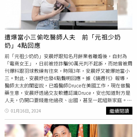
據，依法向傅先生與安晨妤提出侵害配偶權之侵權行為損害
賠償訴訟。安晨妤稍早再度回應，「女生當自強，掃到颱風
尾！請自己處理好家務事勿波及第三人。所有指控制均非事
實，本人不再做無意意義的爭辯，一切是非曲直自由法院公
斷。請勿再做媒體炒作，浪費寶貴社會資源。」 《聲明稿
遭爆當小三偷吃醫師人夫 前「元祖少奶
全文》本律師受當事人
張書維
女士委任，就安晨妤女士113
奶」4點回應
年1月16日於其個人臉書公開聲明內容，回應並聲明如下
一、安晨妤女士表示其與傅先生因小孩常玩在一起而成為朋
前「元祖少奶奶」安晨妤跟知名月餅業者離婚後，自封為
友。惟查，事實上
張書維
女士與安晨妤女士間互不認識，
張
「電商女王」，日前被控詐騙90萬元判不起訴，而她曾被周
書維
女士之子女也不認識安晨妤女士之孩子，遑論有何「常
刊爆料跟羽球教練有往來，時隔3年，安晨妤又被爆她當小
玩在一起」之說。二、有關安晨妤女士與
張書維
女士之配偶
三。對此，安晨妤也發4點聲明回應。據《鏡週刊》報導，
即傅先生間過從甚密，並有逾越一般社會通念所認正常朋友
醫師太太的閨密說，已婚醫師Druce在美國工作，現在做醫
間交往分際之行為，
張書維
女士前已備具相關證據，依法向
藥生意，安晨妤透過交友軟體認識Druce，安也知道對方是
傅先生與安晨妤女士提出侵害配偶權之侵權行為損害賠償訴
人夫，仍開口要錢邀他過夜、出國，甚至一起組新家庭。據
訟。三、安晨妤女士於其公開之個人臉書指摘
張書維
女士有
了解，因為醫師快速暈船，正宮只好跟友人訴苦，去年4月
繼續閱讀
01月16日, 2024
對伊無中生有的指控，更要求
張書維
女士公開道歉。安女士
安晨妤趁正宮出國跟人夫約會，安還有跟他確認背景，要他
之聲明內容不僅已妨害
張書維
女士之名譽，也絲毫未見其反
拿出醫師執照證明身分。當安晨妤知道真的是醫師，在去年
思本身行為對於他人之傷害，令人遺憾至甚。侵害配偶權案
6月底，趁正宮帶小孩去美國夏令營時，傳了她變成碩士的
件既已進入司法程序，請安晨妤女士於訴訟上依法答，毋庸
新聞給對方看。對此，安晨妤在臉書發4點聲明回應：1.本