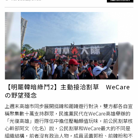
場，
張書維
於是轉移目標，隔著襯衫撫摸彤彤胸部，彤彤被
嚇得不斷往內縮以示拒絕。彤彤見情況不對，用
張書維
事先
交付給她的現金買單，並叫計程車將
張書維
載往新莊某里長
辦公室，
張書維
卻堅稱要去汽車旅館，彤彤為求脫身只能勉
強答應，並因內急而進入房間小解，卻遭
張書維
強壓床上，
逼迫口交得逞，最終因「無法勃起」，
張書維
才放過被害
人。此事經媒體報導後，
張書維
竟舉辦記者會喊冤，表示自
己遭「仙人跳」，與彤彤是合意「滾床單」，但新北地院審
理計程車司機、女記者主管和彤彤男友等人證詞，認定彤彤
不可能合意與
張書維
發生性關係，依強制猥褻及強制性交
罪，判處
張書維
7年有期徒刑，全案仍可上訴。
【明罷韓暗綠鬥2】主動接洽割草 WeCare
の野望殘念
上週末高雄市同步展開挺韓和罷韓遊行對決，雙方都各自宣
稱聚集數十萬支持群眾，民進黨民代在WeCare高雄舉辦的
「光復高雄」遊行隊伍中擔任壓軸頗值玩味，前公民割草核
心幹部阿文（化名）說，公民割草和WeCare最大的不同是
組織結構，前者沒有政治人物，成員涵蓋郭粉、前韓粉和不