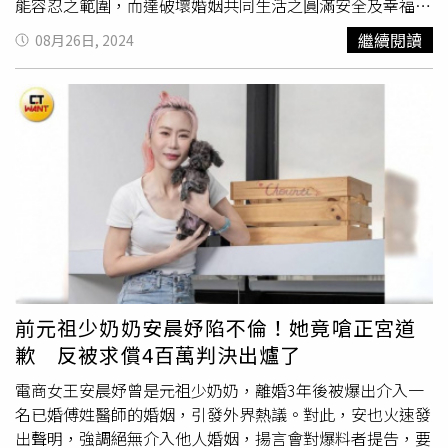
能容忍之範圍，而達破壞婚姻共同生活之圓滿安全及幸福，
且從LINE的對話紀錄、語音訊息、電子郵件、臉書貼文等
繼續閱讀
08月26日, 2024
證據，已知安晨妤對傅男有好感。正宮
張書維
女士今發律師
聲明：一、安晨妤女士插足本人婚姻、破壞本人家庭等情，
業經司法判決昭明真相，事證亦於判決書上一一指明。對於
安晨妤女士無視司法資源有限，不斷以對於本人提起刑事告
訴之方式，企圖消耗、拖垮本人經濟，本人深感遺憾。二、
遙想2020年安晨妤女士曾針對通姦罪違憲一事，向媒體控
訴「這算什麼啊？那每個人以後都可以在外面偷吃」、「要
是爸爸這樣，是要叫小孩跟著學嗎？」、「當婚姻失去法律
保護也會更加脆弱，一旦家庭破裂，受傷最大的便是孩子」
等語，當時替受外遇創傷女性憤慨發言之景仍歷歷在目，如
今被害人成為加害人，倍感不勝唏噓。三、安晨妤女士明知
傅先生為本人配偶，卻恣意介入本人家庭生活，甚至企圖以
前元祖少奶奶安晨妤陷不倫！她竟嗆正宮道
過往訴訟經驗逃脫法律的制裁，儘管事證歷歷，審理期間仍
歉 反被求償4百萬判決出爐了
不斷以荒誕謊言掩蓋事實，欲將傅先生外遇之過強加於本人
身上，一舉一動均加深本人婚姻破裂之苦。四、遑論官司期
電商女王安晨妤曾是元祖少奶奶，離婚3年後被爆出介入一
間，安晨妤女士未有一聲道歉，豈料經司法判決仍未見悔
名已婚傅姓醫師的婚姻，引發外界熱議。對此，安也火速發
悟，現在本人只祈既同為受婚姻破裂所苦之人，安晨妤女士
出聲明，強調絕無介入他人婚姻，揚言會對爆料者提告，要