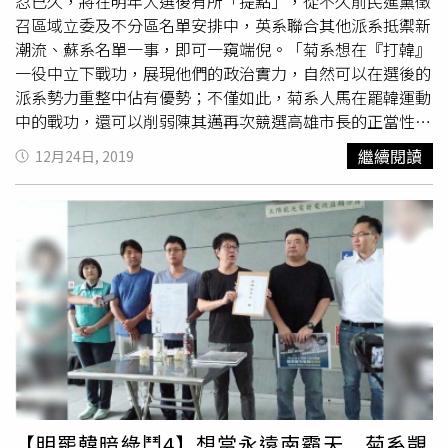
請，前往她的高雄服務處拜訪，沒想到過程中尹立突然現
忍已久，將在明年大選後有所「提點」，從不久前民進黨徵
身，「公民割草原本預計十月才要啟動提交第一階段提議
召區域立委及不分區名單安排中，英系聯合其他派系抵禦新
書，但WeCare在與我們碰面會談之後，就立刻自行宣布自
潮流、蘇系名單一事，即可一窺端倪。「菊系想在『打韓』
六月二十七開始收取罷免提議書，並且宣告啟動『罷韓三
一役中立下戰功，展現他們的政治實力，自然可以在選後的
十』計畫。」阿文不恥地的說，WeCare分明擺了我們一
派系勢力重整中佔有優勢；不僅如此，菊系人馬在罷韓運動
道，製造公民割草被接收、背書，「割稻尾」意圖相當明
中的戰功，還可以削弱陳其邁再次競選高雄市長的正當性，
顯。本刊透過Line詢問尹立及
張書維
對此事的回應，但至截
增加自己推出人選的正當性，可能的人選包括陳菊的外甥、
繼續閱讀
12月24日, 2019
稿為止，兩人都已謮未回。
立委李昆澤，甚至新系的屏東縣長潘孟安也在考慮之列」。
菊系旗下的WeCare組織，由前高雄市府鐵三角掌控，其中
前代理市長許立明曾任行政院新聞局長室秘書、中華電信公
司董事長特助、高雄市政府新聞處處長等職務，認識陳菊20
年，曾出任陳菊勞委會主委任內的辦公室主任，陳菊在
2018年4月升任總統府秘書長後，由許接任代理市長。前代
理市長許立明認識陳菊20年，陳菊在2018年4月升任總統府
秘書長後，由許接任代理市長。前高雄副市長史哲是人本教
育基金會董事長史英之子，2004隨陳菊進入行政院勞工委
員會，擔任勞保局總經理，再隨陳菊進入高雄市政府，先任
高雄市政府新聞處處長，後轉任高雄市政府文化局局長、副
市長。WeCare發言人尹立曾任樹德科技大學動畫與遊戲設
【明罷韓暗綠鬥4】想當永遠南霸天 菊系覬