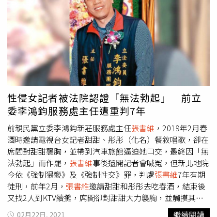
於社群媒體放話耗用社會資源。
人絕無介入
張書維
女士與傅一新先生的婚姻，本著廣結善緣
與傅一新先生認識，兩人因小孩常玩在一起成為朋友，並無
介入他人家庭之意。2.本人從未跟傅一新先生有單獨約會，
兩人見面都有小孩或其他友人同時在場。3.婚姻關係乃兩人
之間的事，任何問題應由夫妻雙方自行解決，本人也曾飽受
婚姻第三者之苦，絕無可能重蹈覆轍。4.面對
張書維
女士無
中生有的指控，要求張小姐公開道歉，勿將無辜第三者扯
入，做為您們雙方夫妻離婚談判的籌碼。若不公開道歉訴諸
性侵女記者被法院認證「無法勃起」 前立
法律提告到底。
委李鴻鈞服務處主任遭重判7年
前親民黨立委李鴻鈞新莊服務處主任
張書維
，2019年2月春
酒時邀請電視台女記者甜甜、彤彤（化名）餐敘唱歌，卻在
席間對甜甜襲胸，並帶到汽車旅館逼迫她口交，最終因「無
法勃起」而作罷，
張書維
事後還開記者會喊冤，但新北地院
今依《強制猥褻》及《強制性交》罪，判處
張書維
7年有期
徒刑，前年2月，
張書維
邀請甜甜和彤彤去吃春酒，結束後
又找2人到KTV續攤，席間卻對甜甜大力襲胸，並觸摸其臀
部和大腿，甜甜驚覺不對而出聲制止，並藉機離開案發現
繼續閱讀
02月22日, 2021