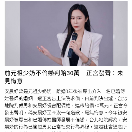
前元祖少奶不倫戀判賠30萬 正宮發聲：未
見悔意
安晨妤曾是元祖少奶奶，離婚3年後被爆出介入一名已婚傅
姓醫師的婚姻，遭正宮告上法院求償，日前判決出爐，台北
地院判傅男和安晨妤侵害配偶權，連帶賠償30萬元。正宮今
發出聲明，稱安晨妤至今沒一句道歉，毫無悔意。今年初安
晨妤被爆出和已婚傅姓醫師發展不倫戀，台北地院認為，安
晨妤的行為已逾越男女正常社交行為界線，逾越社會通念所