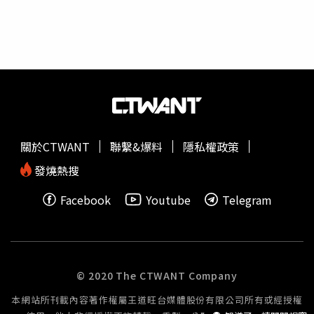
維
；而
張書維
則頻頻喊冤並在北檢反告2女誣告，已於10月
28日開庭，尚未結案。
關於CTWANT
聯繫&爆料
隱私權政策
發燒熱搜
Facebook
Youtube
Telegram
© 2020 The CTWANT Company
本網站所刊載內容著作權屬王道旺台媒體股份有限公司所有或經授權