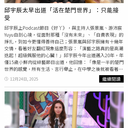
章小蕙離婚後，2014年再婚台灣女星范姜素貞。（圖／報
系資料照）港星鍾鎮濤（阿B）1997年因房地產投資失利，
邱宇辰太早出道「活在楚門世界」：只能接
加上前妻章小蕙的開銷與個人擔保，債務迅速累積至逾2億
受
港元（約新台幣7億元），最終於2002年申請破產。破產期
間，他需將大半收入用於償債，並承受長達4年的限制與壓
邱宇辰上Podcast節目《好丫》，與主持人張景嵐、游沛宸
力。所幸現任妻子范姜素貞在低潮時不離不棄，甚至變賣首
Yuyu自剖心境，從面對那種「沒有未來」、「自責表現」的
飾相助，最終於2006年成功解除破產令，走出人生低谷。
掙扎，到如今更懂得善待自己；張景嵐與邱宇辰擁有十幾年
王俐人（右）上月在成人平台SWAG開兩場直播，討論度瞬
交情，看著好友翻紅現象這麼形容：「演藝之路真的是高潮
間飆高，（圖／SWAG提供）49歲王俐人過去積極發展副
迭起！超級佩服他的心臟！」邱宇辰今年出道邁入20年，年
業，因投資餐廳失利，加上替友人掛名負責人，最終背負高
僅15歲小鮮肉從綜藝節目出道，他回憶：「像是一半的楚門
達2千萬元債務。不過她上月在成人平台SWAG開兩場直
世界的感覺，所有生活、言行舉止，在中學之後就被看著直
播，討論度瞬間飆高，還傳出她靠這波熱度狂賺800萬元，
到現在，當時沒有辦法調適、只能接受，所以產生憤恨不
繼續閱讀
12月24日, 2025
與小7歲丈夫林琮軒婚姻早生變。對此王俐人表示全部都是
平，一直被逼迫著長大、進入社會學習禮貌，一切都還懵懵
不實消息，表示自己目前仍剩下約1500萬債務、也沒離
懂懂。」這一路載浮載沉的過程，也讓他變得患得患失，更
婚，目前慢慢還債中，但生活仍不輕鬆。
一度想去餐廳打工，他對當年的自己感謝著：「心疼自己那
時候的堅強，很堅持在做可能沒有未來的事，不知道做什麼
只能持續做，不知道終點在哪，原來以前的堅持總有一天一
定會有特別的人出現，看到你都是為了此時此刻的現在，很
謝謝小時候的我，一股傻勁地往前衝。」為此也曾陷入嚴重