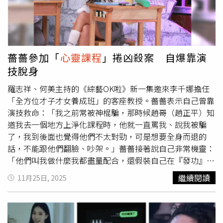
的情緒低潮，透過
心靈課程
來尋找自己走出來。從自我否定
到如今一切泰然，邱宇辰懂得與自己相處：「改變開始嘉許
自己，我比較可以享受任何當下，自然坦然面對一切。」而
最大轉捩點在於當時毫無退路的情況，BL劇的邀約出現
了，他只能「零選擇」接下演出：「BL角色很像那時候的
薔薔參加「
心靈課程
」捲凶殺案 自爆靠演
我，他的經歷我有同感，看故事的時候就一直哭 ，把這機
技脫身
會當作是放手一搏！」而人際關係相處上，他也有所體悟：
「我以前是毫無保留的付出型。現在懂得還是要保護自己，
羅志祥、何美主持的《綜藝OK啦》新一集邀來李千娜擔任
不要一次梭哈。」目前未婚的他，被問到理想對象，他答
「全方位才子才女養成班」的客座教授。薔薔表示自己曾靠
覆：「需要無條件支持我做我想做的事情，我就會想跟他長
演技救命：「我之前常被神棍騙，那時候趙哥（趙正平）知
期走下去，30歲以前想要變成對方想要的樣子，現在要找比
道我去一個地方上淨化課程時，他就一直罵我、說我被騙
較可以舒服相處、快樂就好。」張景嵐公開為他開出徵友條
了，我到後面也覺得他們不太對勁，可是想要全身而退的
件：「你需要被一個善解人意、情緒穩定的人追！」他則大
話，不能跟他們翻臉、吵架。」薔薔接著說自己非常機靈：
方搭腔：「歡迎！」
「他們叫我做什麼我都盡量配合，還假裝自己在『發功』說
『我有接到天線、感受到神力，我有被保佑，最近都有改
繼續閱讀
11月25日, 2025
善』，然後轉身就跑，後面他們還有傳訊息來關心我，叫我
再回去上課，但我再也不回去了，他們真的蠻奇怪的。」她
也慶幸自己跑得快：「這兩個月他們上新聞了，被殺的那個
人很相信他們，也是樁腳之一，那時候我爸爸聽到記者說我