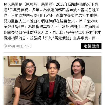
藝人馬國弼（原藝名：馬國畢）2013年因職棒簽賭欠下高
達5千萬元債務，多年來為償還債務四處奔波、嘗試各種工
作，日前還被時報周刊CTWANT直擊在泰式炸店打工賺錢，
努力重整人生。近日有網紅律師在臉書發文，以「從5000
萬還到5萬元」為題稱讚其毅力，引發外界關注。不過馬國
弼隨後親自在社群發文澄清，表示自己是在收工返家途中才
得知相關消息，並強調「只剩5萬元債務」並非事實，目前
仍有500多萬元尚未清償，坦言仍在持續努力還債中。昔日
繼續閱讀
05月20日, 2026
玉女歌手周思潔她17年前轉戰直銷產業，卻不幸遭詐騙損失
5千萬元。（圖／萊格悠提供）昔日玉女歌手周思潔則有更
為曲折的財務歷程。她17年前轉戰直銷產業，不到半年便創
下月入百萬佳績，隨後自立門戶成為講師，卻遭詐騙損失5
千萬元，加上公司火災導致資產全毀，一度負債高達8千萬
元，甚至向地下錢莊借貸周轉。面對重挫，她轉而投入
心靈
課程
領域，積極授課還債。至4年前，債務已降至1千多萬
元，最終將17年、累計上億元的債務還清，相當勵志。不過
2020年她重返歌壇推出新專輯《傻傻的花》，卻意外與知
名音樂人小蟲發生糾紛，怒告對方詐欺鬧上法庭。鍾鎮濤與