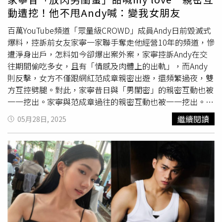
雖然范成章強調自身性向早已出櫃，並公開否認與家寧有曖
動遭挖！他不甩Andy喊：變我女朋友
昧關係，但面對網友挖出的親密照與相關傳聞，他至今未進
一步回應，風波似乎仍未平息。范成章說自己有避嫌。（圖
百萬YouTube頻道「眾量級CROWD」成員Andy日前毀滅式
／翻攝自IG）
爆料，控訴前女友家寧一家聯手奪走他經營10年的頻道，慘
遭淨身出戶，怎料如今卻爆出案外案，家寧控訴Andy在交
往期間偷吃多女，且有「情感及肉體上的出軌」，而Andy
則反擊，女方不僅跟網紅范成章親密出遊，還頻繁過夜，雙
方互控劈腿。對此，家寧昔日與「男閨密」的親密互動也被
一一挖出。家寧與范成章過往的親密互動也被一一挖出。
（圖／翻攝自家寧IG）人氣網紅范成章捲入Andy與家寧的
繼續閱讀
05月28日, 2025
感情糾紛中，2人過往的親暱合影也再次曝光，他們曾一同
前往米蘭參加時裝周，當時家寧還曬出泳池照，更發文直呼
對方「my love（我的愛）」，而范成章也PO出合照放閃回
應，「變我女朋友。」不僅如此，網友還發現，范成章
2022年的多篇IG貼文下方，都有家寧留言的蹤跡，不僅瘋
狂稱讚男方，還附上多顆愛心符號，「怎麼這麼帥呢」、
「大帥帥」、「這誰？帥成這樣❤️」、「Hug❤️❤️❤️」。針
對遭指第三者，范成章也回應，「再愛吃上引水產也都不吃