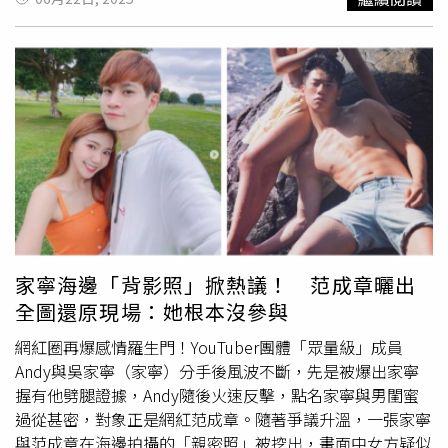
議多拜拜、多冥想或多上身
心靈課程
，都能讓自我旺運提
少自己拿出百分之百的努力了，那份自信是來自於對自己的
升。●Top2：雞這段時間有機會爆紅，要把自己主場優勢
接受，而不是外界給予的看法。「撕掉標籤很不容易，但是
全面打開，想做品牌的話，不只要善用創意，也要懂得把握
是一個非常有趣的過程，有些男生很無聊，喜歡用妳做過的
時機，因為這段時間會比較容易被看見，個人的魅力值大幅
事情好像要來打壓妳，沒有跟著妳一起長大，例如為什麼不
提升，會很吸睛，當然如果要簽約的話，需要2次確認，不
講我拿到了金馬獎、拍過這麼多的好戲，只說我拍過寫真
能衝動亂簽。●Top1：狗這段時間擁有貴人相助，幸運值
集。我會去反省自己有沒有對這事情在意，如果我有在意，
極高，穩定情緒就等於是強化財運，把情緒價值給滿，財富
表示我自己還沒有把這標籤撕掉，如果我不在意，只覺得你
就能蒸蒸日上。親情、舊愛、家庭傷痛問題，這段時間也是
只會看到人家以前發生的事情，你只停留在那裏，那是你的
最適合療癒和修復關係的好時機。◎民俗信仰僅供參考，請
人生跟我沒關係，我已經往前走很遠了，所以我開始會分辨
勿過度迷信！
說，有些聲音是我不需要聽到的，可是有些聲音我是真的可
以聽到。」（圖／林士傑攝）「我發現其實當妳只要是熱愛
這件事情，總有一天妳會把它做好的。」36歲的丁寧不但找
家寧海邊「背影照」掀熱議！ 范成章曬出
到了自信，也找到了認同自己是個「演員」的價值，因為真
全圖還原現場：她根本沒參與
心的愛演戲，所以有了認同，丁寧可以為了一場戲在現場等
8個小時，也可以因為覺得自己演不好，開車回家的路上就
網紅圈再爆感情羅生門！YouTuber團體「眾量級」成員
跟神對話，把剛剛的台詞重新再來一次找到問題點，因為有
Andy與吳家寧（家寧）分手後風波不斷，先是被爆出家寧
熱情，所以願意花時間學習跟等待，那個機會跟那個時間點
握有他劈腿證據，Andy隨後火速反擊，點名家寧與男閨蜜
總有一天會來，然後慢慢走到了現在，找到實實在在的滿足
過從甚密，對象正是網紅范成章。隨著爭議升溫，一張家寧
跟樂趣。「我對自己的作品都必須要看兩次，第一次我會用
與范成章在海邊拍攝的「親密照」被挖出，畫面中女方疑似