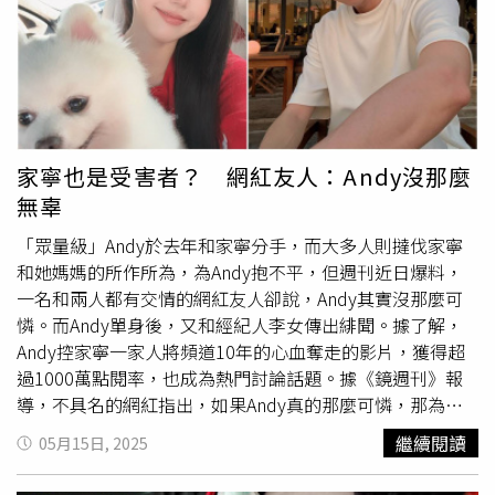
Andy。范成章認了與家寧不再友好，因為被迫去上
心靈課
程
。（圖／范成章IG）范成章提到和家寧漸行漸遠的原因，
自己實在無法被強迫去上一些「心靈成長課程」，而且是非
常逼迫的方式，就這樣慢慢淡出了對方的生活圈。對於近日
眾量級的紛擾，范成章表示以前沒聽過什麼，他們之間的
事，也真的不了解。文末，范成章強調「但現在的我，一樣
愛吃上引水產，也一樣不吃鮑魚」，暗示自己是男同志，不
家寧也是受害者？ 網紅友人：Andy沒那麼
愛女性。 在 Instagram 查看這則貼文 從 Instagram 分享的
無辜
貼文
「眾量級」Andy於去年和家寧分手，而大多人則撻伐家寧
和她媽媽的所作所為，為Andy抱不平，但週刊近日爆料，
一名和兩人都有交情的網紅友人卻說，Andy其實沒那麼可
憐。而Andy單身後，又和經紀人李女傳出緋聞。據了解，
Andy控家寧一家人將頻道10年的心血奪走的影片，獲得超
過1000萬點閱率，也成為熱門討論話題。據《鏡週刊》報
導，不具名的網紅指出，如果Andy真的那麼可憐，那為什
麼沒幾個認識他的創作者幫他說話，「其實Andy不是分手
繼續閱讀
05月15日, 2025
後才知道家寧媽媽有問題，好幾年前我們就聽他和家寧說
過，那時候我們就勸他趕快去處理，他就一直拖著，然後現