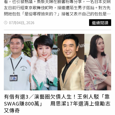
看，也引發熱議。魚漿夫婦在臉書粉專分享，一名日本女網
友日前行經東京歌舞伎町時，接連遭陌生男子搭訕。對方先
問她包包「是從哪裡撿來的？」接著又表示自己的包包是百
元商店買的，詢問是否願意交換，讓她相當錯愕，且之後又
繼續閱讀
07月04日, 2026
遇到相同情況，因此懷疑並非個案，而是有組織性的行動。
魚漿夫婦指出，除了歌舞伎町外，澀谷等地也傳出類似案
例。雖然一般觀光客遇到的機率不高，但若會說日文，可能
更容易成為搭訕對象，提醒民眾赴日旅遊仍應提高警覺。消
息曝光後，網友紛紛猜測，可能是傳銷、
心靈課程
的搭訕手
法，也有人懷疑是藉由交談分散注意力，伺機行竊或詐騙，
建議遇到陌生人主動搭話時，應避免過多接觸並盡快離開。
有借有還3／演藝圈欠債人生！王俐人駁「靠
SWAG賺800萬」 周思潔17年還清上億勵志
又傳奇