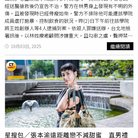
右：伶伶、壽司、凱莉、油米）共感能力與能量清理：占卜
經送醫搶救後仍宣告不治，警方在林男身上發現有不明的外
師的修煉壽司透露，自己是一位「共感能力」極強的人，容
傷，且被發現時已經骨瘦如柴，警方不排除他可能遭該學院
易接收他人情緒能量，甚至在占卜時感受到對方失戀般的
成員虐打施暴、控制飲食的狀況，昨(2)日下午前往該學院
「心破掉」感。她提醒，這樣的能量若不清理，會造成身心
將王姓創辦人等4人逮捕到案，依殺人罪嫌送辦，台北地檢
負擔。因此，她將冥想、希塔療癒與催眠等技巧融入教學
署訊後，以林姓療癒顧問涉嫌重大，且勾串之虞，聲押禁見
中，幫助學員學會釋放與平衡能量。塔羅與直覺：解牌的真
獲准。另王姓創辦人、吳姓執行長、王姓營運長3人因夜間
繼續閱讀
10月03日, 2025
諦節目中，壽司帶著主持人們親自抽牌，並強調「直覺」的
停止訊問，今（3）日傍晚才移送北檢複訊，檢察官正訊問
重要。她說：「不要被書上的牌義限制，第一眼的感受才是
中，不排除聲押禁見。中山分局大直派出所9月29日晚上11
最真實的答案。」油米、伶伶與凱莉也在體驗中發現，每個
時許接獲報案，指有男子無呼吸心跳需警方到場，員警趕赴
人對同一張牌的解讀不同，卻都能連結到自身的狀態。這讓
現場後，發現報案人是「藝識流」心靈療癒學院王姓營運
她再次強調：「塔羅不是神秘的魔法，而是一面鏡子，讓我
長，王男聲稱原本在休息的林男突然失去呼吸心跳，警方通
們看見自己內在的聲音。」感恩與正能量：生命的課題除了
報119到場救護，經送往內湖三總急救後，仍於翌（30）日
塔羅，壽司更分享了自己的生活哲學。她坦言過去曾因追逐
1時許宣告不治。警方調查，林男在去年底參加該心靈療癒
流量而感到痛苦，但現在更懂得全力以赴做真正喜歡的事。
學院，並在今年5月住進學院，警方發現林男的臉部、腰部
她每天睡前會做「感恩冥想」，感謝生活中微小的幸運，從
有多處瘀青外傷，且骨瘦如柴，懷疑生前可能遭虐，遂報請
太陽、路人的微笑，到與朋友的對話。她說：「感恩讓我們
檢察官相驗及指揮偵辦，以追查釐清林男死因。據了解，該
的頻率提升，內在的匱乏就會被富足感覆蓋。」人生使命：
學院創辦人為40歲王姓女子，號稱可透過宇宙能量獲得心靈
在時機中被觸發壽司也聊到「人生使命」這個議題。她認為
療癒及揚生，平日會進行五體投地大禮膜拜及拍打後腰等流
星搜包／張本渝遠距離戀不減甜蜜 直男禮