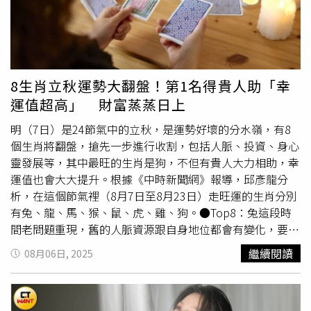
話裡說『好，我知道了，不插管了』，我常笑說，我媽是養
壓方式卻被忽略，例如曬太陽、泡腳、或單純地聽音樂。她
兵千日用在一時，因為她覺得我們全家只有我可以做這件事
希望透過線上網站，能讓大家學會如何「慢下來」，如同她
情」。她終於遵守媽媽的交代，卻換來爸爸跟姊姊的生氣和
在瑜珈中所領悟到的自在。張本渝跟男友台美遠距離戀愛四
不諒解。丁寧說，她不後悔放棄急救，也不會感到委屈，
年，已接受對方求婚。（圖／趙文彬攝）張本渝過去雖有經
「我為我愛的人做出這麼重要的決定，怎麼會委屈？我覺得
營泰式餐廳與設計公司的經驗，但她坦言，這次獨自架設瑜
8生肖立秋運勢大翻盤！第1名得貴人助「幸
他們要花時間去消化，我一點都不委屈，我一點懸念也沒
珈教學網站是全新的挑戰，要面對許多現實且理性的問題。
運值超高」 財富蒸蒸日上
有，我做足了我可以為我媽媽做的事。我媽離開，我很替她
她笑說：「演戲其實是最簡單的。」從申請補助、成立公
開心，因為我媽的個性我最了解，我跟她相處時間最長，我
明（7日）是24節氣中的立秋，是運勢好壞的分水嶺，有8
司，到挑選喜歡的生活產品來合作，每一步都充滿了未知。
太清楚她有多痛苦。」丁寧（左）和爸爸感情越來越好。
個生肖將翻盤，搶先一步進行收割，包括人脈、投資、身心
而創立瑜珈教學網站的另一個重要原因，是為了因應未來可
（圖／摘自臉書）這些年夢到媽媽幾次，她笑著說，媽媽在
靈發展等，其中最旺的生肖是狗，不但有貴人大力相助，幸
能的海外生活，張本渝說：「我知道我後面可能不會在台
夢裡愈來愈年輕，「而且我媽每次都跟我強調『我過得很
運值也會大大提升。根據《中時新聞網》報導，邱彥龍分
灣，我男友在日本、美國工作，我希望繼續教學，要有更靈
好，不要擔心我』。」她說，媽媽個性很善良，所以她堅信
析，在這個節氣裡（8月7日至8月23日）走旺運的生肖分別
活的地方教瑜珈，那就是成立網站線上教課。」張本渝要創
媽媽絕對在另一個世界過得非常好。她坦言，她從小就很恐
有兔、龍、馬、猴、鼠、虎、雞、狗。●Top8：兔這段時
立瑜珈網站，希望分享自己30年瑜珈經歷，幫助現代人放鬆
懼失去媽媽也抗拒面對生死議題，小時候只要沒看到媽媽，
間老問題重現，舊的人脈資源跟自身地位都會有變化，要創
緩下步調。（圖／趙文彬攝）她希望這個網站不只是一個單
就會坐在樓梯口哭。直到她10多年前開始接觸身
心靈課程
，
新改變，最好趁這個時間整頓人脈與人設，明確分辨誰是盟
純的教學平台，而是一個能讓老師與學生都「自在」發揮的
繼續閱讀
08月06日, 2025
加上她骨子裡遺傳父母親勇敢面對事情的性格，她決定正視
友誰是敵，該放下的要放下，避免玩操控的權力遊戲，這樣
空間。不只是單純的體位法，而是更全面的身
心靈課程
，她
恐懼，開始閱讀大量關於死亡的書籍、探討死亡的意義，
才會輕鬆自在，認真擴張自己的工作就好。●Top7：龍這
期待結合Podcast，讓學習方式更多元，也計畫邀請大師級
「我們不了解死亡，所以把它想得很恐怖」。現在的她認
段時間可進行資源整合，雖然需要花上較長的時間，且回收
的老師來合作，讓網站的內容更加豐富。