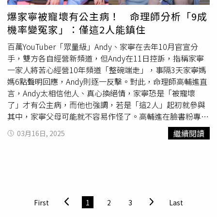
成就了現在的他們，現在要用超近距離分享給入場觀眾。延
爆家寧被寵壞有公主病！ 命理師分析「9成
續2023前版《喜劇黨不住》的投票環節，這次大改版再加
機率變冤家」：僅這2人能鎮住
碼互動，讓觀眾決定台上四位演員的生死去留！「
心靈課程
驚見網紅」、「Andy家寧分手事件」、「網紅錫蘭開
百萬YouTuber「眾量級」Andy、家寧在去年10月官宣分
噴」、「分手擂台再現」、「海外招生」等多項時事串場，
手，雙方各自經營新頻道，但Andy在11日控訴，指稱家寧
更新到演出前、考驗觀眾資訊是不是慢半拍！四位演員各出
一家人將苦心經營10年頻道「整碗端走」，事隔3天家寧媽
奇招催票，邀觀眾拿手機掃碼即時投，觀眾的一票決定他們
媽6點聲明回應，Andy則逐一反擊。對此，命理師高輔進直
的命運。《喜劇擋不住—校狗也在逃？！》由全民大劇團推
言，Andy太相信他人、真心換絕情，家寧恐是「被寵壞
出，龍龍、木星、黃逸豪、呂紹齊出演，3月28日～3月30
了」才有公主病，而他也強調，若是「這2人」起初就參與
日於水源劇場共四個場次。購票請上opentix兩廳院系統。
其中，家寧父母可能就不容易作怪了。高輔進在臉書粉專
演出讓觀眾決定台上四位演員的生死去留。（圖／全民大劇
「科學的玄學 高輔進 官網」發文表示，從易經生肖姓名學
繼續閱讀
03月16日, 2025
團提供）
來看，Andy老師是難得具有「孝子」情節性格的人格特
質，也就是「長輩說的優先」；家寧則像是「被寵壞了」的
小女生，變成有公主病的概念，加上唯母命是從，2人有
「害剋」，才演變出這樣的結果。高輔進提到，光是從2人
的生肖（Andy肖狗、家寧肖雞）來看，一眼就能判斷出形
成「害剋」格，成為「冤家」的機率超過9成，「就看誰比
First
1
2
3
Last
較愛誰，愛越多的人，犧牲（損失）越多的概念……就人