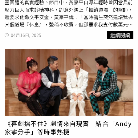
剛好就是另外一種消費的犒賞。然後，在日本就因此出現奇
靈團體的真實經驗。節目中，黃豪平自曝年輕時曾因當兵前
怪的現象，高齡者收銀檯前竊盜事件大量增加。日本高齡竊
壓力巨大而求診精神科，卻意外遇上「推銷道場」的醫師，
盜潮 為何他們「打死不付錢」？這些案件的發生非常奇
還要求他繳交平安金，黃豪平說：「當時醫生突然建議我去
特，高齡者、在收銀檯前、在收銀員前、在排隊等待的顧客
某個道場『休息』，聲稱不收費，但卻要求我支付數萬元
前，「光天化日」、「眾目睽睽」地偷收銀檯前的小商品。
『平安金』。」黃豪平氣憤的表示會來看診的人可能都是心
繼續閱讀
04月16日, 2025
然後光天化日、眾目睽睽地被檢舉；接著光天化日、眾目睽
靈脆弱的，更何況是「醫生的建議」更容易聽信，黃豪平
睽地成為竊盜犯！更讓人不解的是，這些高齡者並不是沒
說:：「我醒得快就離開了，但其他沒醒過來的人呢？會不
錢，他們的皮包裡有足夠的購物金，但卻不拿出來付帳，就
會真的一筆筆平安金就這樣付下去？」他感慨，這經驗讓他
是要偷！堅持自己偷！打死不付錢！這就有點貓膩了。日本
意識到，有些機構利用已經很脆弱心靈在從旁施壓或遊說，
警方對於這樣的案件十分頭疼，因為金額很小，卻是竊盜公
可能就會讓人不知不覺付出更多，最後是靠運動走出焦慮。
訴，這個案子要辦，非辦不可；但是辦這樣的案子，讓人心
接著，廖哲毅也分享2019年因網路感情詐騙陷入低谷時，
疼。終於，這樣的高齡者犯罪案件進入媒體報導的視野區，
參加台大學妹創辦的「能量學院」，廖哲毅說：「我到現場
成為被關注的現象。犯罪只為換來家人關心 反映高齡化社
像進走進甄嬛傳現場，布置混搭中西風，教主出來時還會有
會心理困境原來，高齡者收銀檯前竊盜事件頻發，反映出日
人喊『教主到』，我學妹還低頭行禮。」對於「台大」學生
本社會逐步走向高齡化社會後的人倫悲劇：獨居高齡長者為
也會相信這樣的課程，廖哲毅表示在裡面甚至還有社會顯達
了與遠地家人連絡，只好「刻意製造」犯罪事件，藉此引起
或藝人。導演廖哲毅（左）曝台大菁英也會遭身
心靈課程
迷
家人注意與關心的悲傷事實。這些高齡竊盜者不是沒有錢，
惑。（圖／社會now什麼提供）廖哲毅進一步批評，這類課
《喜劇擋不住》劇情來自現實 結合「Andy
也根本不需要這些商品，他們只是希望藉由自己微小的犯罪
程最令人震驚的是，當學員無法支付高額費用時，竟被要求
家寧分手」等時事熱梗
行為，勞動警方幫忙聯絡遠方的家人或子女，讓他們回來看
「去借錢」，美其名為對自我的決心。最後黃豪平也強調，