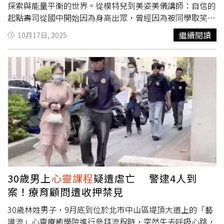
在網路上留言支持他的觀眾，這些溫暖讓他數度失眠。
探索與能量平衡的世界。從模特兒到美姿美儀講師：自信的
Andy也提到從小母親叮嚀他要「好好做人」，這句話他始
起點壽司從國中開始因為身高出眾，曾經因為被同學取笑而
終放在心上。他特別感謝經紀團隊與律師的協助，強調「沒
駝背。但進入模特兒領域後，她逐漸意識到挺拔姿態的重要
繼續閱讀
10月17日, 2025
有他們就沒有今天的我」，並承諾未來將持續創作，記錄台
性，並開始投入學習與教學，最終成為專業美姿美儀老師。
灣的人情故事。整場《走鐘獎》表演以幽默、時事和強烈的
她分享自己在學校、企業內訓及一對一課程中的經驗，強調
現場感成功炒熱氣氛，也再次顯示出這項YouTube界年度盛
外表與內在自信的平衡：「有時候即使外表打理得再華麗，
會，除了獎項之外，更是創作者們彼此交流與回應社群的舞
如果內心沒有真正接納自己，依舊會顯得不完整。」「壽
台。
司」名字的由來：青春的哈日情懷談到「壽司」這個特別的
名字，壽司笑說這是學生時代與同學的玩笑中誕生的。因為
不喜歡被喊「阿姨」「阿嬤」，她與同學翻信紙時選中了壽
司圖案，從此「壽司」成為她獨一無二的代號，也承載著青
春的記憶。疫情下的轉折：正式踏入塔羅占卜壽司接觸塔羅
的契機，來自一次在西門町偶然走進占卜店的體驗。她笑言
「當時覺得很玄」，卻逐漸被牌卡的神秘力量吸引。疫情爆
發讓她的教學工作一度停擺，也讓她有更多時間投入學習與
30歲男上
心靈課程
疑遭虐亡 警逮4人到
實踐。短短一兩個月，她就累積上百個個案，並在過程中找
案！療育顧問遭收押禁見
到巨大的內在富足感：「當我幫助別人找到答案時，我自己
也感受到熱血沸騰，覺得人生正走在對的道路上。」壽司
30歲林姓男子，9月底到位於北市中山區堤頂大道上的「藝
（張佳瑩）光臨「歡迎光靈慢慢聊」PODCAST節目（左至
識流」心靈療癒學院進行參拜流程時，突然失去呼吸心跳，