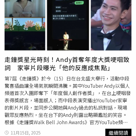
牽扯到凶殺案嚇死了。」潘若迪上課被學生抓私密處。（圖
／中天提供） 薔薔還很會說場面話：「錄節目邀請的來
賓，覺得自己很帥，其實我也只是給他面子說『你很帥、很
香』，但其實他身上超臭，結果他就覺得妳對他有意思，好
像可以跟妳有些什麼關係，還會傳私密照給我，我就把照片
跟影片全部傳給朋友看。」潘若迪聽了也分享自己被性騷擾
的經驗：「我上課的時候是很正經的，有一次上課跟學生互
動，女學生直接抓我私密處，我當下想說可能是不小心碰
走鐘獎星光時刻！Andy首奪年度大獎哽咽致
到，結果她又從後面直接抓，我不演了，直接叫警察來，警
詞 家寧片段曝光「他的反應成焦點」
察問她為什麼要抓人家，她就說『沒有啊，跳舞是力與美的
結合，我只是做個動作而已，老師不喜歡的話，那我屁股給
第7屆《走鐘獎》於今（15）日在台北盛大舉行，活動中段
他捏啊』。」
驚喜插曲讓全場氣氛瞬間沸騰。其中YouTuber Andy以個人
頻道首次入圍即奪下「年度個人創作者獎」，在台上哽咽發
表得獎感言，場面感人；而中段表演突播出YouTuber家寧
的影片片段，並同步公開她與Andy過去的私訊對話，現場
觀眾反應熱烈，坐在台下的Andy則露出略顯尷尬的笑容。
根據《走鐘獎Walk Bell John Awards》官方YouTube頻道
畫面顯示，中場由表演者怡岑與小尾巴聯手演出，透過歌舞
繼續閱讀
11月15日, 2025