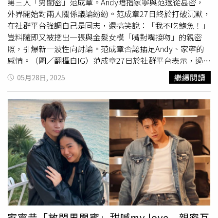
心，我覺得離他們越遠，我會越愛他們。我真的覺得當媽媽
第三人「男閨密」范成章。Andy暗指家寧與范過從甚密，
是史上全世界最困難的工作，太困難了，所以我非常佩服全
外界開始對兩人關係議論紛紛。范成章27日終於打破沉默，
職母親怎麼撐下來的，我覺得太困難。」（圖／林士傑攝）
在社群平台強調自己是同志，還搞笑說：「我不吃鮑魚！」
人生以帥氣為目標的丁寧，在新作品《拜六禮拜》扮演的就
豈料隨即又被挖出一張與金髮女模「嘴對嘴接吻」的親密
是個帥氣的角色，專訪中除了分享身為演員、一路走過來的
照，引爆新一波性向討論。范成章否認插足Andy、家寧的
心路歷程，剖析自己對於身為演員的認真與自信，也透露許
感情。（圖／翻攝自IG）范成章27日於社群平台表示，過去
多《拜六禮拜》的有趣回憶，以及與另外兩位女主角鍾欣
與家寧關係良好，雙方曾一同出國旅行，但並非獨處，行程
繼續閱讀
05月28日, 2025
凌、孫淑媚火花四濺的演技派高手過招，請打開時周大紅人
中還有其他朋友，費用也分開處理。他指出，因不滿被迫參
YouTube頻道(https://reurl.cc/4QmVGX)以及PODCAST頻
加
心靈課程
，之後便選擇淡出對方生活，兩人目前已無聯
道(https://reurl.cc/RjM7An) ，一起來聽聽丁寧的喜劇人
繫。范成章否認離婚有小孩。（圖／翻攝自IG）對於性向爭
生。
議，范成章回應：「我不吃鮑魚。」表明自己的同志身份。
但網友挖出他過去與金髮女模「嘴對嘴」親吻的照片，引起
外界對其性向再度質疑，也有人傳出他曾結婚並育有子女。
對此，他嚴正否認：「小孩是我哥的，我哪來的前妻啦！不
要影響我徵友！」此外，有網友質疑他是否與家寧曾單獨出
國長達一個月，直問：「你能接受你男友跟異性出國，一玩
就一個月？」對此范成章澄清，每次旅程都有其他人一起，
也從未與家寧同房，「而且她常常都先離開。」最後還補一
句：「你要我道歉我就道歉，不好意思浪費社會資源了。」
家寧昔「放閃男閨蜜」甜喊my love 親密互