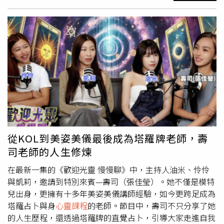
嘲諷娛樂圈話題，針對Andy與家寧的財務糾紛話題進行創
意演繹。畫面中出現家寧的影片片段，以及雙方先前曾於網
路公開的私訊對話內容，包括「奶奶離開了」、「我到家
了」、「我這次如果要出國會花費20-25萬元」等，神還原
過往事件，引發現場笑聲不斷。坐在台下的Andy則略顯尷
尬地笑著，場面頗具張力。 Andy獲頒「年度個人創作者
獎」，在台上哽咽發表得獎感言，感謝觀眾與團隊支持。
（圖／翻攝自走鐘獎Walk Bell John Awards YouTube） 這
段節目安排可謂緊扣時事。今年3月，Andy與家寧因財務問
題對簿公堂，爭議延燒多月，成為網友與媒體關注焦點。此
次《走鐘獎》刻意安排回顧，讓事件再度成為話題，表演除
模仿YouTube頻道「眾量級CROWD」的經典橋段外，更融
從KOL到美姿美儀最後成為塔羅牌老師，壽
入「心理課程」的戲劇段落，台詞如「你對不起訂閱你的觀
司老師的人生修煉
眾！」及「摸著你的良心！」皆呼應家寧先前曾捲入
心靈課
程
風波。晚會進入頒獎階段時，Andy榮獲「年度個人創作
在最新一集的《歡迎光靈 慢慢聊》中，主持人油米、伶伶
者獎」，上台致詞時難掩激動情緒。他表示，自己在
與凱莉，邀請到特別來賓—壽司（張佳瑩）。她不僅是模特
YouTube界耕耘十年，今年首度以個人頻道入圍走鐘獎，能
兒出身，更擁有十多年美姿美儀講師經驗，如今更跨足成為
獲得肯定讓他感觸良多。他提到，官司期間曾環島旅行，看
塔羅占卜與身
心靈課程
的老師。節目中，壽司不只分享了她
見台灣各地風景與人情味，特別令人感動，也感謝一路以來
的人生歷程，還透過塔羅牌的直覺占卜，引導大家走進自我