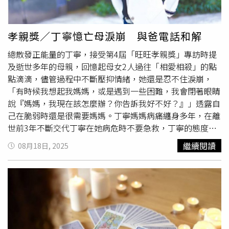
心與保護。張本渝談相差八歲的姊弟戀，而且是台灣、美國
的遠距離戀愛，交往四年來只見過一次面。男友擔心她安
危，送來手電筒和口哨。（圖／趙文彬攝）雖然相隔遙遠，
孝親獎／丁寧憶亡母淚崩 與爸電話和解
但男友的掛心不減，由於她有夜盲症，男友擔心她在視線不
總散發正能量的丁寧，接受第4屆「旺旺孝親獎」專訪時提
佳時會看不清楚，因此特地準備了手電筒，讓她能隨時照
及逝世多年的母親，回憶起母女2人過往「相愛相殺」的點
明。而世界第二大聲的口哨更是男友的「愛的叮嚀」，擔心
點滴滴，儘管過程中不斷壓抑情緒，她還是忍不住淚崩，
她外出拍戲危險，說如果遇到被活埋或掉到海裡等緊急情
「有時候我想起我媽媽，或是遇到一些困難，我會閉著眼睛
況，這個口哨就能派上用場了。相較於隨身電風扇，張本渝
說『媽媽，我現在該怎麼辦？你告訴我好不好？』」透露自
更喜歡傳統扇子，覺得對環境比較不會造成負擔。（圖／趙
己在脆弱時還是很需要媽媽。丁寧媽媽病痛纏身多年，在離
文彬攝）張本渝近期在大愛劇《假日到山裡來看你》中，飾
世前3年不斷交代丁寧在她病危時不要急救，丁寧的態度也
演一位護理系的老師「羅淑芬」。在戲裡，羅老師克服重重
從逃避到坦然接受。但當丁寧真的面對到媽媽被送進加護病
困難，在山上開設部落假日教室。這段經歷給了張本渝很大
繼續閱讀
08月18日, 2025
房那一刻，才發現自己根本做不到，「不要急救很困難，真
的啟發，她最近決定將自己多年的瑜珈專業付諸實現，要創
的很困難。我想說：天啊，我媽跟我教育那麼多年，我在那
立一個線上的瑜珈教學網站，「如果我的瑜珈網站是羅老師
一剎那我不行，我媽會特別交代我，是因為她覺得我可以，
來做，可能已經架設完成了，羅老師做部落假日教室也是很
但是我真的不行。」丁寧（右一）年幼時與媽媽、兄弟姊妹
困難，她都克服了，我也想把很難的東西陸續克服。」張本
的合照。（圖／摘自臉書）媽媽第2次送醫，親友們都到醫
渝從1996年就開始接觸瑜珈，至今已將近30年。她坦言，
院陪伴，媽媽狀況也愈來愈好，當家人們思考要在家中安裝
瑜珈給了她許多收穫，這些好處讓她很想分享給更多人。她
無障礙空間時，卻接到了急診室的通知，丁寧說：「我在電
觀察到現代人生活步調快，容易累積壓力，而許多簡單的舒