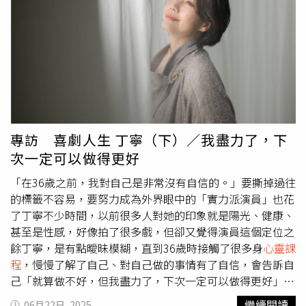
為，死亡是人生的另一條道路，我們該做的，就是在死亡之
較慢，但往後運勢有大爆發的可能，因此凡事不要太衝動或
前，讓身邊人感受到我們的愛。談到爸爸，丁寧坦言，過去
與人有太大衝突，也別什麼事情都要自己硬扛，壓力要懂得
對爸爸的確有很多不諒解，直到某次身心靈老師說「跟母親
釋放，不然會把自己壓垮，凡事看遠看長，勿短視近利。
的關係等同於在感情上的關係，跟父親的關係等同於在金錢
●Top6：馬這段時間容易陷入三角關係糾纏，該捨該斷就
上的關係」，一番話讓當時感情屢受挫，在演藝圈多年卻沒
不要牽扯，趁機將情感業力釋放，別執著於誰是誰非或誰欠
積蓄的她開始深思。她改變過去報喜不報憂的樣子，開始在
誰等這些問題，有時候不爭才是贏家；此外事業運、官運、
媽媽面前展現自己軟弱的一面，也鼓起勇氣的致電給父親借
讀書運都很強，不如趁機好好的提升自我，會比情感關係牽
錢，「我猶豫半小時，我心裡想說，我才不要讓他瞧不起
扯不清來得更好。屬狗的人用有貴人相助，財運蒸蒸日上。
我，我跟我爸真的太不熟。我想一想，想說就試看看，給我
（示意圖／翻攝自photoAC）●Top5：猴這段時間建議趁
專訪 喜劇人生 丁寧（下）／我盡力了，下
自己跟爸爸一次機會」，爸爸一聽到她缺錢，便二話不說的
機整頓一切，雖然似乎有許多混亂等待面對，但其實都是為
次一定可以做得更好
轉帳給她，還不斷叮囑她有問題就跟家裡說，丁寧掛掉電話
了讓你升級，不要怕改變或重新出發，也不要再做全能助
後哭了半個多小時，才漸漸平緩情緒。那通電話後，丁寧開
理，要懂拒絕，把事情簡化，注意身體健康與充足睡眠，避
「在36歲之前，我對自己是非常沒有自信的。」要撕掉過往
始跟爸爸接觸，慢慢化解彼此心中的結。她說，有時人會因
免過勞。●Top4：鼠這段時間適合投資、收藏、買賣土地
的標籤不容易，要努力成為外界眼中的「實力派演員」也花
為小時候受過的傷，讓自己的情緒一直停留在過去，「我們
或裝潢裝修，未來會從中得到很大回報。事業和人際關係要
了丁寧不少時間，以前很多人對她的印象就是陽光、健康、
都忘記已經長大，有去面對的能力」。她直言，因為跟爸爸
搞清楚弄明白，會讓你感到安心的才適合進行或配合，要注
甚至是性感，好像拍了很多戲，但卻又覺得演員這個定位之
的和解，她開始對男性有信心，也讓不婚族的她開始願意接
意規律飲食，並保持良好的生活習慣。●Top3：虎這段時
餘丁寧，是有點曖昧模糊，直到36歲時接觸了很多身
心靈課
受婚姻，之後遇到丈夫，2人共組家庭。
間內在靈魂容易覺醒，對身心靈、藝術、療癒的靈感會特
程
，慢慢了解了自己、對自己做的事情有了自信，會告訴自
強，擁有貴人相助及神明庇佑。他人容易把負面情緒倒給
己「就算做不好，但我盡力了，下次一定可以做得更好」，
你，要懂得自我排解跟靜心沉澱，別被他人的情緒淹沒，建
以往會擔心戲沒演好，但其實每個角色都有自己的命運，至
繼續閱讀
06月22日, 2025