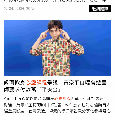
日本NHK推出了一系列的節目，探討日本當時最紅的年度代
繼續閱讀
04月28日, 2025
表詞「少子高齡化」。眾所周知，日本是世界上排名前端的
高齡化大國，各色各樣的高齡者問題，正讓日本政府焦頭爛
額：年金、高齡危險駕駛、高齡獨居、孤獨死、高齡疾病照
顧、長照……其中一個非常奇特的犯罪現象，在這系列節目
中被正式提出──高齡者收銀檯前竊盜案件。你一定有去過
便利商店或超市的購物經驗，在一般的店頭陳列原則中，收
銀檯前一直是商品陳列的兵家必爭之地，因為這是消費者購
物的最後一個機會，但也是必經的一個區域。在等待商品結
帳的過程中，消費者一定會看到這些陳列在收銀檯前的小商
品，殺時間也好、無聊也罷，這些小商品至少讓結帳不再是
了無生趣的等待，而是一種消磨時間或是換個小零錢的最佳
所在。也因為這樣，收銀檯前的商品陳列有一個業界不會告
錫蘭掀身
心靈課程
爭議 黃豪平自曝曾遭醫
訴你的秘密：那就是，收銀檯前的商品，價格都不會超過當
師要求付數萬「平安金」
地紙鈔的最小面額。舉例來說，日幣紙鈔的最小面額是一千
日圓，收銀檯前就擺一些幾百塊的商品；台幣紙鈔的最小面
YouTuber錫蘭以影片揭露身
心靈課程
內幕，引起社會廣泛
額是一百元，那收銀檯前就擺一些幾十塊錢的商品。因為這
討論，黃豪平主持的節目《社會now什麼》也特別邀請曾入
些小錢方便找零，也容易下決定，對於等待結帳的人來說，
選金馬影展「台灣製造」單元的導演廖哲毅分享他參與身心