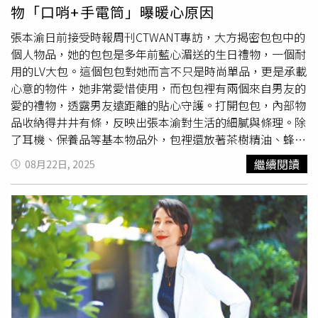
使命並不是一開始就能清楚知道，而是需要透過時間與經歷
程。案發當時，王女及37歲吳姓執行長、33歲王姓營運
物「口哨+手電筒」曝暖心原因
逐漸顯現。她舉例：「如果二十歲有人告訴我塔羅是我的使
長、38歲林姓療癒顧問等4人，正在替林男做大禮拜「突破
命，我絕對不會相信。但等到時間到了，緣分到了，答案自
關卡」，林男卻突然失去生命跡象。警方鑑識人員到場採
張本渝日前接受時報周刊CTWANT專訪，大方揭密包包中的
然會浮現。」感情、工作與未來：占卜最常遇見的問題節目
證，查扣現場監視器主機等證物，並通知死者家屬及王女等
個人物品，她的包包是多年前藍心湄送的生日禮物，一個耐
尾聲，主持人們好奇壽司最常被問到的問題，她笑說：「當
4名在場人到派出所製作筆錄，檢察官相驗認為有調查必
用的LV大包。這個包包對她而言不只是時尚單品，更是承載
然是感情啊！」從復合的可能性，到另一半的心意，都是人
要，昨日指揮專案小組持搜索票搜索該學院，並拘提王女等
心意的物件，她非常愛惜使用，而包包裡有兩個來自男友的
們最關心的議題。但她也提醒，塔羅並非絕對答案，而是提
4人，4人均否認對死者進行囚禁或施暴不給飲食的情事。警
愛的禮物，透露男友遠距離的貼心守護。打開包包，內部物
供不同角度的思考與建議。這一集的《歡迎光靈 慢慢
詢後，依殺人等罪嫌移送台北地檢署偵辦。
品收納得井井有條，反映出張本渝對生活的細膩與條理。除
聊》，讓聽眾不只看見壽司從模特兒、美姿美儀講師到塔羅
了耳機、保養品等基本物品外，包裡還放著茶樹精油、蜂
老師的多重身份，更聽見她如何透過自我修煉找到內在富足
膠、蚊蟲藥、免洗筷、手帕和濕紙巾等各式小物，這些實用
繼續閱讀
08月22日, 2025
的力量。油米、伶伶與凱莉的互動，也讓節目充滿笑聲與共
的隨身物品顯示出她隨時為突發狀況做準備的習慣。張本渝
鳴。壽司的故事告訴我們：在人生的不同階段，找到屬於自
包包內部物品排列整齊，展現她的細心。（圖／趙文彬攝）
己的節奏與使命，就是最美的修煉。壽司：
認為電池會造成環境的負擔，張本渝不習慣使用隨身電風
https://www.instagram.com/sushimeimei/
扇，在夏天她寧願自己動手搧風，包包裡一定要準備扇子。
此外，包裡還有粉絲送的小美人魚紀念品玩偶、次氯酸水，
以及一本《瑜伽經》，顯示她持續學習的態度。在這些物品
中，有兩樣男友的禮物特別引人注目，就是男友在日本工作
時寄來的手電筒和號稱「全世界第二大聲的口哨」。這兩件
東西看似「直男式」的小禮物，卻承載著男友對她的滿滿關