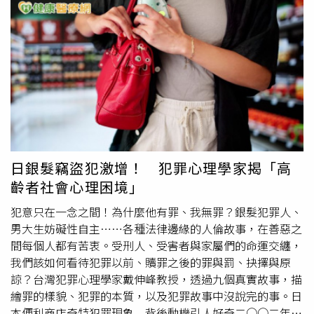
在突然出來毀滅家寧，我覺得非常的不公平。」網紅說，
Andy是被新女友操控才做出毀滅式爆料，「Andy沒那麼無
辜」，也稱他沒那麼深情。據悉，網紅也曾和家寧上過心靈
課，「家寧也有跟Andy一起跟她媽媽討錢，但她媽媽不
給，家寧一直都被她媽媽控制，搞到她後來生病，要去參加
心靈課程
。」網紅指出，現在聯繫不到家寧，因為現在媽媽
會過濾聯絡對象，「家寧也是受害者，但她什麼都不能說，
一邊是媽媽、一邊是男友，她要怎麼辦？她只能選擇自己
扛！」據了解，也有爆料指出，Andy和新任經紀人李女交
往，住進信義區豪宅。一名電視台主播表示，李女不是富家
日銀髮竊盜犯激增！ 犯罪心理學家揭「高
女，本來當櫃姐後來轉記者，還傷透前男友的心，「她一直
齡者社會心理困境」
都有很多追求者，我們都覺得Andy GG了」。對此，李女前
男友說，Andy小女方6歲，他的眼光很奇怪，找大自己那麼
犯意只在一念之間！為什麼他有罪、我無罪？銀髮犯罪人、
多歲的女生。Andy回應，他沒住豪宅，至於感情狀況，他
男大生妨礙性自主……各種法律邊緣的人倫故事，在善惡之
說「這種東西就隨緣，就是跟我爸學的這個金句，因為我爸
間每個人都有苦衷。受刑人、受害者與家屬們的命運交纏，
跟我媽，他們也是當初看對眼，然後在一起的，所以每一段
我們該如何看待犯罪以前、贖罪之後的罪與罰、抉擇與原
感情都是很難的」。
諒？台灣犯罪心理學家戴伸峰教授，透過九個真實故事，描
繪罪的樣貌、犯罪的本質，以及犯罪故事中沒說完的事。日
本便利商店奇特犯罪現象 背後動機引人好奇二○○二年，