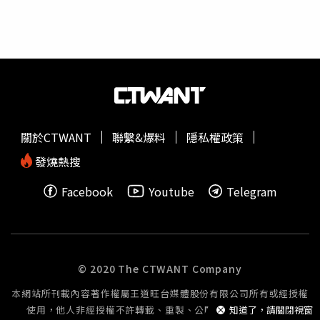
緣、桃花的角度來看，2人是強強聯手，難怪可以達標，超
過200萬訂閱，如果沒有
心靈課程
的影響，300萬訂閱應該
不是夢」。高輔進接著指出，Andy老師的「王」，是古代
重型武器「鉞」，是類似斧頭的長槍型造型，而家寧的
「張」，雖也是武器型態，卻只是弓箭而已，「如此，鉞的
笨重，卻影響機動性；弓箭的輕巧，反而運用自如，簡單
說，Andy老師會認為，這是自己的事，不用勞煩到父母，
而家寧卻與家長綁在一起」。而Andy老師走的「崇」，有
關於CTWANT
聯繫&爆料
隱私權政策
祭祀的涵義，對肖狗來說，是大加分，從經營頻道能累積
200萬訂閱，便可窺知一二；家寧的「家」，因五行屬水，
發燒熱搜
肖雞的五行屬金，而形成相生，也是讓她很有人緣的重要養
Facebook
Youtube
Telegram
分之一。高輔進也進一步說明，從「家寧」這2字研判，可
能家寧在小時候，因家裡不是很富裕，讓在這10年發跡後，
會開始害怕失去「既得利益」，才有吃相難看之虞，因為
「家」屬豬，「寧」又帶有蛇形，形成「六沖」格，讓家寧
心中難以抉擇，到底要站在男友這邊，或父母這邊，「當
© 2020 The CTWANT Company
然，最後是選擇父母這邊」。高輔進強調，2人一位肖狗，
本網站所刊載內容著作權屬王道旺台媒體股份有限公司所有或經授權
一位肖雞，以命理的角度來看，是「酉戌害」，簡單說，就
使用，他人非經授權不許轉載、重製、公開播送或公開傳輸。
知道了，請關閉視窗
是容易被近親戲弄，才有高機率造成今天的結局。最後，高