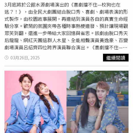
看自己⋯⋯真的，如果人們活到高齡，所期待的只是平原般
真正能陪伴人走出低潮、走向成長的，絕非打擊個人自尊與
3月底將於公館水源劇場演出的《喜劇擋不住—校狗也在
恬靜穩定的生活，那這些隱藏著的犯罪陷阱，就像是平原地
價值的團體或話術，心靈已脆弱時，還持續打碎你的人，絕
逃？！》，由全民大劇團結合脫口秀、喜劇、劇場表演的形
上見不著的沼澤窟窿，讓高齡者平靜的安養生活出現重大的
不是關心你的人。
式製作，由校園故事展開，再連結到演員各自的真實生命經
危機與變數。人都會老，你希望自己的老後，是在監獄裡度
驗分享。歡鬧的氛圍夾帶各種時事熱梗連發、預計讓現場觀
過嗎？本文來源：《他們就是我們》，圓神出版【延伸閱
眾笑到翻，還進一步帶給大家回憶與省思。該劇由脫口秀天
讀】「
心靈課程
」非「心理諮商」！ 專家提醒：小心造成
后龍龍、網紅天團這群人木星、全能相聲演員黃逸豪、百變
二次傷害人比人氣死人！追求「自我提升」卻陷入倦怠？心
劇場演員呂紹齊四位跨界演員聯合演出。《喜劇擋不住—校
理師授「3招」克服！
狗也在逃？！》發想自現代的教育亂象，少子化、大學退
繼續閱讀
03月26日, 2025
https://www.healthnews.com.tw/readnews.php?
場，學校為了招生派老師下海抓學生註冊，但學生各種搗
id=64725
亂、校園霸凌、想盡辦法讓老師「社會性死亡」，老師出招
收服他們、又不至於讓註冊率下滑。沒想到這些劇情來自現
實「我還去監獄上過課」、「這些片段都是真的」、「當時
很痛苦，但現在回想很好笑」，崩潰的教學生涯激發編導謝
念祖創作魂，將自身真實故事放進劇場表演，盼那段經歷搏
君一笑。《喜劇擋不住—校狗也在逃？！》3月28～30日將
於公館水源劇場演出。（圖／全民大劇團提供）劇情更由木
星、龍龍、黃逸豪、呂紹齊共同創作，挖掘演員生涯中，最
不堪又最荒謬的經驗融入劇情當中，並銜接校園情境喜劇成
為完整的故事，100分鐘的演出塞給觀眾笑與料！這些經驗