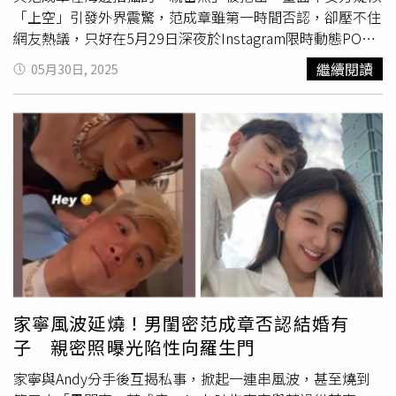
丁寧演員這個角度，來看我自己在裡面有沒有出錯、有沒有
「上空」引發外界震驚，范成章雖第一時間否認，卻壓不住
哪一場戲沒演好，然後我看第二次的時候，才能夠跟觀眾在
網友熱議，只好在5月29日深夜於Instagram限時動態PO出
一起，用觀眾的角度來看，其實說實在，我現在對自己沒有
「完整現場照」自清，強調：「她人在那邊，她根本沒參
繼續閱讀
05月30日, 2025
什麼太多標準，因為我覺得每個角色都有他當下的命運，就
與」。范成章29日深夜PO出完整視角照。（圖／翻攝自
算別人的標準覺得我演不好，但是這就是這個角色的命運，
IG）從這張澄清照來看，范成章當時赤裸上身、穿牛仔短
我很相信每一件事情都有他的命運，以前當然我們會用一些
褲，站在畫面中間，身邊一名女子綁著鵝黃色布料，背對鏡
獎項來界定自己，但是我覺得越來越長大，突然發現其實我
頭，臉部全無入鏡。至於家寧，則是出現在左下角的岩石
那麼需要獎項，只是因為我需要得到別人的認同，所以當我
上，神情放鬆，顯然正在做自己的事，與其他人保持距離，
不需要得到別人的認同的時候，我當然對獎項的看法就會不
並未參與主體拍攝。范成章解釋，這張照片是2022年6月拍
一樣，我覺得我現在看我自己，好像沒有什麼特別的標準，
攝，並特別感謝當時同團友人提供原始畫面，讓他能還原真
然後因為這樣子，我好像就是更能夠享受我這個工作。」
相。他強調照片中「上空」的是另一位已經生小孩的女性朋
（圖／林士傑攝）「在這幾年對我自己最舒服的感覺是，我
友，跟家寧毫無關聯。他也大方坦言，目前已與家寧幾乎斷
好像又回到以前剛開始拍戲的時候那種興奮。」把一切交給
聯，「她曾經找我去上一堂
心靈課程
，我真的無法接受」，
當下、把角色交給命運，丁寧找到了以前拍戲時的感覺，進
因此兩人後來關係漸行漸遠，幾乎沒有聯絡。這起感情爭議
入劇組時開開心心的、期待跟對手有什麼新的火花、有沒有
從雙方爆料、親密照曝光到IG限時澄清，宛如網紅圈八點
家寧風波延燒！男閨密范成章否認結婚有
學到新的東西，還有一點是可以暫時脫離現實。「我有三個
檔，讓不少網友看得霧煞煞。對此，也有人直言：「有圖沒
子 親密照曝光陷性向羅生門
小孩，只要有能夠離開他們我都很開心，我就跟導演講隨便
真相，還是看全景比較準」。
角色都來找我來演，我只要有一個藉口離開家，我都很開
家寧與Andy分手後互揭私事，掀起一連串風波，甚至燒到