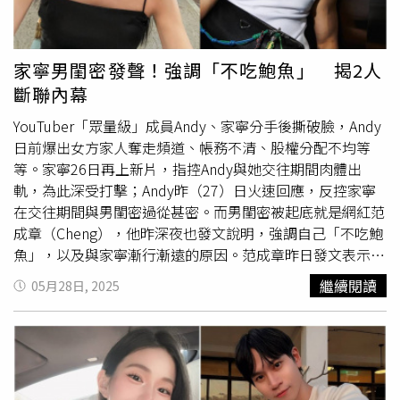
鮑魚，騙去上
心靈課程
就沒有聯絡了，謝謝大家關心。」同
時附上彩虹旗符號，疑暗指自己的性向並非直男。
家寧男閨密發聲！強調「不吃鮑魚」 揭2人
斷聯內幕
YouTuber「眾量級」成員Andy、家寧分手後撕破臉，Andy
日前爆出女方家人奪走頻道、帳務不清、股權分配不均等
等。家寧26日再上新片，指控Andy與她交往期間肉體出
軌，為此深受打擊；Andy昨（27）日火速回應，反控家寧
在交往期間與男閨密過從甚密。而男閨密被起底就是網紅范
成章（Cheng），他昨深夜也發文說明，強調自己「不吃鮑
魚」，以及與家寧漸行漸遠的原因。范成章昨日發文表示，
友情真的很奇妙，會隨著時間悄悄改變。有些人越走越近，
繼續閱讀
05月28日, 2025
有些人則漸漸走遠。他透露幾年前，剛認識、一起打拼，是
彼此的盟友；幾年後，各自努力在不同的跑道上，連聯絡也
沒了。對於三人的關係，他也藉此澄清，「新聞兩三年前就
出現過，當時我們三個人也各自說明過了：大家只是朋友而
已。」雖然全文未指名道姓，網友都明白指的就是家寧和