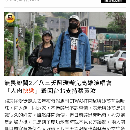
裹山奇景，已成為近期社群平台上的熱門話題。
7年，其餘共犯則依涉案情節分別判刑8年至9年不等。劉喬
安於2019年交保期間，以旅遊簽證名義前往美國後滯留未
歸。刑事局國際科駐美聯絡官後續與美國國土安全調查署
（HSI）合作，提供相關情資，並於去年1月在波士頓一間
旅館將其逮捕。不過，劉喬安之後透過申請政治庇護等方式
多次提起上訴，歷經長時間台美司法與行政程序後，最終仍
於4日晚間被押解返台。據了解，劉喬安返台後偵訊期間，
曾兩度表示呼吸困難及身體不適，因此先送醫檢查，再移送
新北地檢署複訊。檢察官考量其涉案情節重大，且過去曾有
棄保潛逃紀錄，認定有逃亡及串證之虞，向法院聲請羈押禁
見。新北地院法官於6日凌晨裁定羈押禁見。
無畏緋聞2／八三夭阿璞辦完高雄演唱會
「人肉
快遞
」殺回台北支持蔡黃汝
羅志祥愛徒薛恩去年被時報周刊CTWANT直擊與妙莎互動曖
昧，兩人還一同返家，不過薛恩不認戀情，表示與妙莎是認
識很久的好友。雖然緋聞頻傳，但日前薛恩開唱時，妙莎還
是到場力挺，只是到了慶功聚餐時就不見女方蹤影，兩人關
係目前究竟為何令人好奇。八三夭主唱阿璞與蔡黃汝交往多