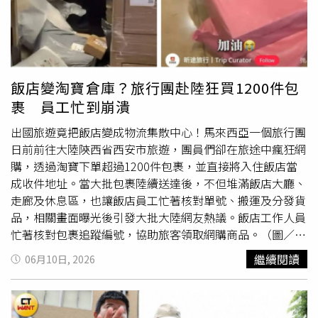
貨物，亦同步強化抽查機制，防堵不法肉品輸入，確保防疫
防線密不透風。防檢署提到，農業部相關單位將持續輔導養
豬場落實生物安全措施、推動廚餘養豬轉型，並強化化製量
異常通報機制，透過智慧防疫監控科技，全面掌握國內豬隻
健康狀況，確保任何異狀都能即早發現、即早處置。全國各
飯店變淘寶倉庫？旅行團赴陸狂買1200件包
地方政府動植物防疫機關亦同步配合，共同構築多層次防疫
裹 員工忙到崩潰
安全網，讓台灣養豬產業在非疫區的保護傘下穩健發展。
出國旅遊竟把飯店變成物流集散中心！馬來西亞一個旅行團
日前前往大陸陝西省西安市旅遊，團員們卻在旅途中瘋狂網
購，透過淘寶下單超過1200件包裹，並直接將入住飯店當
成收件地址。當大批包裹陸續送達後，不但堆滿飯店大廳、
走廊及休息區，也讓飯店員工忙著核對單號、搬運及分發貨
品，相關畫面曝光後引發大批大陸網友熱議。飯店工作人員
忙著核對包裹追蹤編號，協助旅客領取網購商品。（圖／翻
攝自臉書，Moretify）根據大陸旅遊業者「昕途旅遊」在社
繼續閱讀
06月10日, 2026
群平台小紅書發布的影片顯示，數量驚人的
快遞
包裹幾乎占
滿飯店公共空間，現場堆疊如小山一般。由於團員購買商品
種類繁多，飯店工作人員只能依照包裹上的追蹤編號逐一清