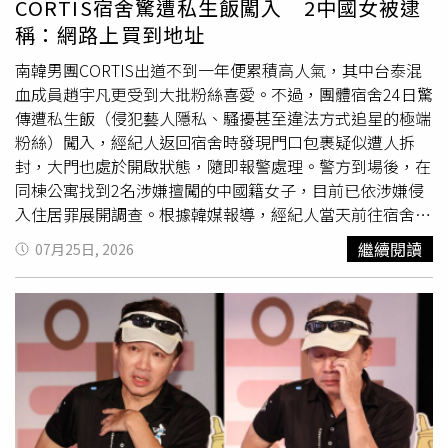
CORTIS宿舍驚遭私生飯闖入 2中國女被逮
守護國內家畜產業。
稱：網路上買到地址
南韓男團CORTIS出道不到一年便累積高人氣，其中台泰混
血成員趙宇凡更受到大批粉絲喜愛。不過，團體宿舍24日驚
傳遭私生飯（侵犯藝人隱私、騷擾甚至違法方式追星的極端
粉絲）闖入，經紀人返回宿舍時發現門口包裹疑似遭人拆
封，大門也處於開啟狀態，隨即報警處理。警方到場後，在
同棟公寓找到2名涉嫌擅闖的中國籍女子，目前已依涉嫌侵
入住居罪展開調查。根據韓媒報導，經紀人當天前往宿舍
時，發現原本放在門口的
快遞
包裹已有遭拆封痕跡，且宿舍
繼續閱讀
07月25日, 2026
大門並未關上，察覺情況異常後立即通知警方。警方獲報後
展開搜索，最後在同棟公寓其他樓層尋獲2名中國籍女子，
並將兩人帶回警局調查。南韓男團CORTIS出道不到一年便
累積高人氣。（圖／翻攝IG／CORTIS）調查指出，2名女子
供稱，是透過社群平台購得CORTIS宿舍地址，才循線前往
現場。不過，對於是否曾拆開包裹，以及是否進入宿舍內
部，兩人均予以否認。全案目前由首爾龍山警察署依涉嫌侵
入住居罪偵辦，警方也持續釐清兩人的實際行動路線，以及