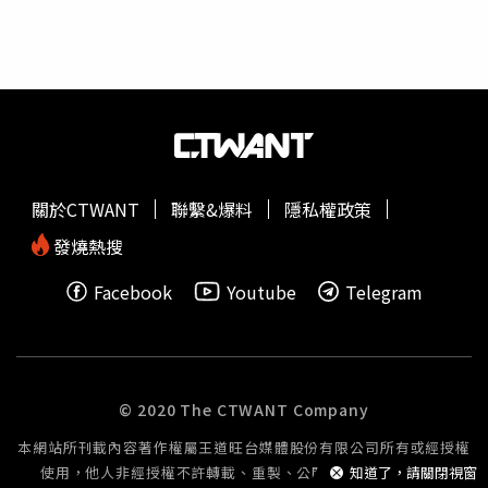
害者林媽媽當庭說先出140萬，甚至於在法庭說願意付一半
追蹤物流資訊，並在
快遞
公司的協助下，成功確認銀板真正
金額，謝靜慧審判長還特地說沒有只賠一半是5人全部一
的收件人為外省一名商家。經電話聯繫得知，該商家日前斥
起！二審判決書卻寫加害者林生媽媽願意先給200萬），此
資人民幣40萬餘元（約新台幣182萬餘元）自湖南購入銀
舉代表他們在法院説一套，實際做又是另一套！加害者郭生
板，原定近日送達，卻遲遲未見物流更新，正焦急萬分。商
律師林月雪說毫無還款能力！至於毫無還款能力之人，法官
家得知消息後，連夜驅車抵達丹江口市。經警方查驗身分及
無疑是在對社會大眾公告說只要沒錢都可以隨意殺人不用賠
購買來源合法無誤後，將銀板完好無損交還。商家對警方高
償！以林月雪大律師的理論更是說以後沒錢的人殺人可以不
效負責的辦案態度，以及民眾主動上交不明財物的善舉，表
用賠錢而且把受害者家屬的不動產查的一清二楚，因為我們
達由衷感謝。
關於CTWANT
聯繫&爆料
隱私權政策
的能力可以扶養我們！殺有錢人搞不好還可以有錢拿！更何
況我們還有新北市政府教育局長張明文幫忙發起的愛心大平
發燒熱搜
台愛心款給我們的1424萬，所以不需賠償！連大眾的愛心
Facebook
Youtube
Telegram
都成郭的賠償款！因此如果可以，我願意用民事法庭所判賠
償金額換取他們的刑期！不過條件是他們如果轉換刑期部份
不得假釋！刑事部份對他們縱容，民事部份只是一張債權憑
證以及20萬假誠意的賠償金！殺個人20萬就解決了！真好
的買賣！對於受害者是多重傷害！難道我們只能硬生生的吞
© 2020 The CTWANT Company
下嗎？5、二審法官自己認證二人再犯率高，文中亦提假
本網站所刊載內容著作權屬王道旺台媒體股份有限公司所有或經授權
釋，結果判12年及11年！12年及11年就可以把再犯率高的
使用，他人非經授權不許轉載、重製、公開播送或公開傳輸。
知道了，請關閉視窗
加害者的再犯率歸零永不再犯？我相信沒有任何人願意保