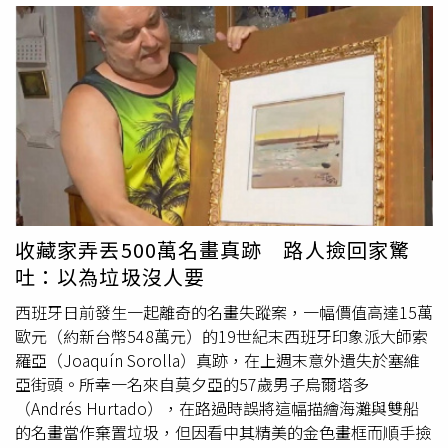
們住在同一棟、同一個門牌，怎麼可能完全沒有交流，「就
分產品入境，不僅會形成防疫破口，陷台灣豬於風險中，也
算是室友也會聊天吧」，並透露沒必要每個傳言都要有所回
會讓自己荷包大失血。移民署說明，根據關務署統計，查獲
應。
的違規案件以旅客攜帶入境為主，
快遞
貨物次之，去年
（2025年）有542人因從發生非洲豬瘟疫區違規攜帶豬肉製
品入境而遭罰款新台幣20萬元，其中不少是台灣人，另有
144位外籍旅客因無法繳納高額罰款而被拒絕入境。移民署
提醒，非洲豬瘟一旦出現防疫破口，對養豬產業危害甚鉅，
除了可能造成產業重大損失外，也將耗費龐大社會成本進行
防疫與復原工作，因此呼籲全民遵守「不攜帶、不購買、不
寄送」豬肉製品來台，共同維護國內畜牧產業安全。
收藏家弄丟500萬名畫真跡 路人撿回家驚
吐：以為垃圾沒人要
西班牙日前發生一起離奇的名畫失蹤案，一幅價值高達15萬
歐元（約新台幣548萬元）的19世紀末西班牙印象派大師索
羅亞（Joaquín Sorolla）真跡，在上週末意外遺失於塞維
亞街頭。所幸一名來自莫夕亞的57歲男子烏爾塔多
（Andrés Hurtado），在路過時誤將這幅描繪海灘與雙船
的名畫當作棄置垃圾，但因看中其精美的金色畫框而順手撿