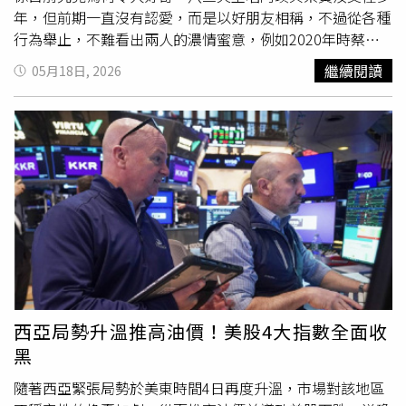
年，但前期一直沒有認愛，而是以好朋友相稱，不過從各種
行為舉止，不難看出兩人的濃情蜜意，例如2020年時蔡黃
汝在台北Legacy舉辦專場演唱會，前一天才在高雄巨蛋開
繼續閱讀
05月18日, 2026
唱的阿璞化身「人肉
快遞
」殺回台北，讓現場充滿粉紅泡
泡。近年兩人越愛越大方，八三夭的演唱會蔡黃汝都會到場
支持，先前還在《飢餓遊戲》同台，讓網友直呼要被閃瞎。
魏如萱2023年曾被本刊拍到與陳昊森日本出遊後一同返回
台灣。（圖／本刊攝影組）魏如萱去年認愛小21歲的男友
Ian，掀起熱烈討論，其實她的前一段緋聞也是姐弟戀，對
象是小她14歲的陳昊森，本刊曾接獲爆料稱他們共遊日本四
國香川市，並捕捉到他們刻意間隔3分鐘入境，之後分別搭
車離開的畫面，對於緋聞，兩人始終堅稱對方只是好朋友。
而他們這段「友情」可說是相當堅固，陳昊森舉辦音樂會
時，魏如萱也現身應援，陳昊森還透露自己有向金曲歌后討
教演出祕訣。本刊曾直擊周祖安與木木溫馨接送。（圖／本
西亞局勢升溫推高油價！美股4大指數全面收
刊攝影組）木木曾擔任《原子少年》主持人，是公認的「暖
黑
心學姐」，而她也在2022年被本刊發現與人氣選手周祖安
互動親密，不僅在騎機車時甜蜜環抱，打完球後木木也幫忙
隨著西亞緊張局勢於美東時間4日再度升溫，市場對該地區