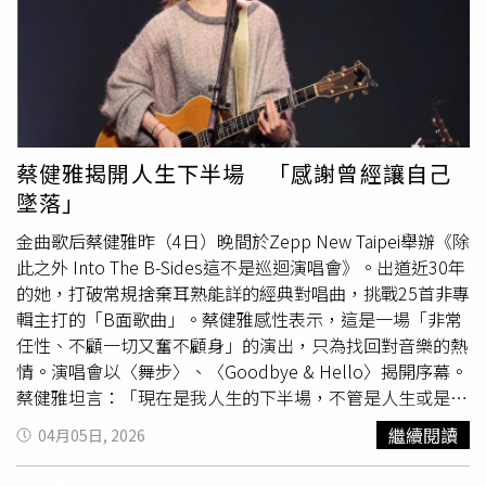
開心跟年輕樂團合作。（圖／何樂音樂提供 ）5人在〈愛你
敢有望〉 MV化身成愛情
快遞
員，共同搭乘一台小貨車出發
去送禮，有趣的是，大夥們得全擠在小空間裡拍攝，是否有
因此增溫感情？王開玩笑回應：「我們今天算是有一起車震
過了！」Nelson則表示為了拍攝角度，整場得靠著腰力，
用核心肌群來撐住身體；士捷則災難連連，繼上回拍攝冰球
MV被酒瓶砸頭後，這次又在要跑上麵包車時，頭撞到車
蔡健雅揭開人生下半場 「感謝曾經讓自己
頂，立刻腫了一包，所幸冰敷無大礙，被團員笑稱是「另類
墜落」
加戲」。呼應MV情節「愛的禮物」，5人坦言常會收到粉絲
滿滿的禮物祝福，許富凱則呼籲：「不要花錢，賺錢非常辛
金曲歌后蔡健雅昨（4日）晚間於Zepp New Taipei舉辦《除
苦！可以支持我們的唱片、來看我們的演唱會，儘量不要買
此之外 Into The B-Sides這不是巡迴演唱會》。出道近30年
禮物。」王也希望粉絲不要破費：「收到禮物會心存感激，
的她，打破常規捨棄耳熟能詳的經典對唱曲，挑戰25首非專
但也會很心疼。」許富凱與冰球樂團在MV化身愛情
快遞
輯主打的「B面歌曲」。蔡健雅感性表示，這是一場「非常
員。（圖／何樂音樂提供 ）
任性、不顧一切又奮不顧身」的演出，只為找回對音樂的熱
情。演唱會以〈舞步〉、〈Goodbye & Hello〉揭開序幕。
蔡健雅坦言：「現在是我人生的下半場，不管是人生或是事
業，我的下半場人生還有很多面是我自己也還不知道的，那
繼續閱讀
04月05日, 2026
就從現在開始慢慢認識。」也透露長年的演藝生涯曾讓她萌
生對音樂失去熱情的危機感，因此決定厚著臉皮當一位「音