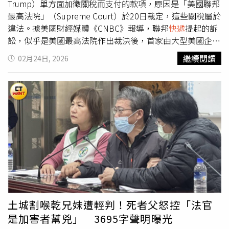
Trump）單方面加徵關稅而支付的款項，原因是「美國聯邦
最高法院」（Supreme Court）於20日裁定，這些關稅屬於
違法。據美國財經媒體《CNBC》報導，聯邦
快遞
提起的訴
訟，似乎是美國最高法院作出裁決後，首家由大型美國企業
提出、要求退還已繳關稅的案件。在此之前，已有其他公司
繼續閱讀
02月24日, 2026
在最高法院裁決前提起訴訟，要求退還款項。據悉，美國最
高法院20日裁定，川普依據《國際緊急經濟權力法》
（International Emergency Economic Powers Act，
IEEPA）所實施的關稅措施違法。聯邦
快遞
向「美國國際貿
易法院」（Court of International Trade）提起訴訟。最高
法院20日的裁決指出，該法院對IEEPA關稅擁有「專屬管轄
權」（exclusive jurisdiction）。訴狀指出：「原告要求被
告全額退還原告已向美國支付的所有IEEPA關稅。」訴訟文
件中列名的原告包括聯邦
快遞
公司及其關聯公司「聯邦
快遞
物流」（FedEx Logistics）。被告則包括負責徵收關稅的
「美國海關及邊境保衛局」（U.S. Customs and Border
Protection）、其局長史考特（Rodney Scott），以及美國
土城割喉乾兄妹遭輕判！死者父怒控「法官
政府。這份長達11頁的訴狀並未說明，自川普去年對大多數
是加害者幫兇」 3695字聲明曝光
美國貿易夥伴加徵IEEPA關稅以來，聯邦
快遞
已支付的款項