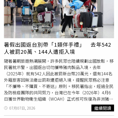
長，這才是你的人生」。對於近期網路上的各種言論，孫鵬
表示，每個家庭都有自己的問題需要面對，只是因為身為演
藝人員，更容易受到外界關注與討論，「這也是我們的工作
之一，只能要堅強一點，人生不是那麼順遂，大家坦然的用
平常心去面對，把問題解決掉，繼續走下去」。孫鵬透露，
自己曾提醒狄鶯和孫安佐，既然進入網路世界，就必須承受
酸民的批評，不要與網友互相爭辯，「如果一味的去跟網友
暑假出國返台別帶「1類伴手禮」 去年542
你一句我一句、你來我往的互相謾罵，其實都是無濟於事
人被罰20萬、144人遭拒入境
的」。孫鵬坦言，網友想怎麼說是他們的自由，除非提告，
不然也沒有辦法限制他們，但自己也不喜歡這樣的生活模
隨著暑期旅遊熱潮展開，許多民眾也陸續規劃出國放鬆，移
式，因此他選擇不進入網路世界。孫鵬也替妻子狄鶯緩頰，
民署就示警，出國返台切勿攜帶豬肉製品入境，去年
表示狄鶯只是個性直率、說話比較快，「她不是傻子，她有
（2025年）就有542人因此被罰新台幣20萬元，還有144名
她的想法，如果她沒有大腦，她在演藝圈不會走這麼多年，
外籍旅客因無法繳出罰款遭拒絕入境，提醒民眾務必注意
她的為人我很清楚」。孫鵬提到，自己也常提醒狄鶯說話注
「不攜帶、不購買、不寄送」原則。移民署指出，經過全民
意措辭，避免出現「說者無意，聽者有心」的情況，遇到不
及防檢疫團隊的共同努力，台灣已在今年（2026年）4月6
該說的話題就盡量冷處理、避免發言，「大家的誤解，我們
日獲世界動物衛生組織（WOAH）正式核可恢復為非洲豬瘟
多說無益，你越解釋越受到攻擊，若是冷處理，他們就無法
非疫區，成為亞洲唯一口蹄疫、豬瘟及非洲豬瘟「三大豬病
繼續閱讀
07月07日, 2026
起舞、無法搧風點火」。另外，針對日前外界爆料孫鵬一家
非疫國」。移民署表示，現在正值暑假出國旅遊旺季，提醒
「住同棟不同層、不互相溝通」的傳言，孫鵬無奈表示，他
台灣人在國外選購伴手禮時，切勿違規攜帶豬肉或含豬肉成