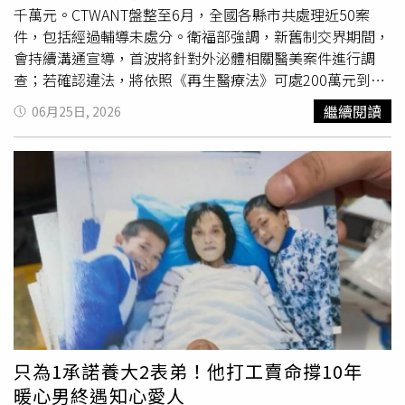
跡，市值至少15萬歐元（約新台幣548萬元）。不過烏爾塔
千萬元。CTWANT盤整至6月，全國各縣市共處理近50案
多在社群媒體上看到索羅亞真跡失竊的報導，確認自己撿到
件，包括經過輔導未處分。衛福部強調，新舊制交界期間，
的是別人的所有物，主動致電警方澄清，並向警方解釋，這
會持續溝通宣導，首波將針對外泌體相關醫美案件進行調
並非一起偷竊案，純粹是一場美麗的誤會，自己原本以為這
查；若確認違法，將依照《再生醫療法》可處200萬元到
只是沒人要的垃圾。目前西班牙警方已順利將這幅歷經波折
2000萬元罰鍰。CTWANT從衛福部醫藥署違規食品、藥
繼續閱讀
06月25日, 2026
的名畫物歸原主，該家族對畫作能失而復得感到無比慶幸，
物、化妝品廣告民眾查詢系統，統計今年外泌體違規相關案
並承諾將會贈送烏爾塔多一份「謝禮」以表感激。事實上，
件產品，包括再生修護精華、毛囊精華、面霜、全方位精純
這已不是西班牙近期首度發生百萬藝術品「走失」的烏龍，
安瓶、精準導入外泌體精質露、日本原裝煥顏賦活精華液、
去（2025）年10月有一幅價值60萬歐元（約新台幣2100萬
全效煥顏安瓶、煥膚組、亮白面膜、養髮、全效霜、靈芝外
元）的畢卡索靜物畫作在運送途中失蹤，警方大動作搜尋3
泌體等。在台灣，外泌體（Exosome）的醫療使用受到衛
週後，才發現根本沒出城，而是被失主的鄰居誤當成無人認
生福利部極為嚴格的管制；隨者《再生醫療法》與《再生醫
領的
快遞
包裹「好心收留」。
療製劑條例》（簡稱再生醫療雙法）正式施行，外泌體的管
理模式已完全法制化，徹底終結過去的法律灰色地帶。台灣
目前尚未核准任何外泌體藥品或常規醫療行為上市，坊間所
有宣稱療效的施打皆屬違法。石崇良指出，目前市面上外泌
體產品氾濫，宣稱的來源與型態五花八門；從內服到外擦，
甚至有日本酒類飲品宣稱添加外泌體，成分涵蓋人類、動物
只為1承諾養大2表弟！他打工賣命撐10年
與食物等來源。他曾打趣地表示：「不知道未來會不會出現
暖心男終遇知心愛人