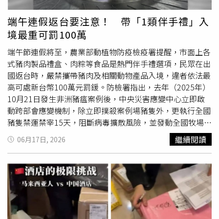
胰腺炎後幾乎每年都需住院治療。大陸湖南省茶陵男子尹文
濤2016年面對罹患肝癌末期的小姨臨終託付，毅然承擔起
端午連假返台要注意！ 帶「1類伴手禮」入
照顧兩名年幼表弟的責任。（圖／翻攝自微博）這些年來，
境最重可罰100萬
他也曾面對外界質疑，甚至有人懷疑他收養表弟是為了獲取
善款。然而，當年社會各界捐贈近20萬元人民幣，扣除醫療
端午節連假將至，農業部動植物防疫檢疫署提醒，市面上各
及喪葬費後，其餘款項一直由當地志工組織代為保管。近期
式豬肉製品禮盒、肉粽等食品是熱門伴手禮選項，民眾在出
在尹文濤協助下，兩兄弟已將這筆錢領回並存入個人帳戶，
國返台時，嚴禁攜帶豬肉及相關動物產品入境，違者依法最
作為未來創業、成家之用。如今，大表弟已在職業學校就
高可處新台幣100萬元罰鍰。防檢署指出，去年（2025年）
讀，實習後領到第一份薪水時，特地替尹文濤父母各買了一
10月21日發生非洲豬瘟案例後，中央災害應變中心立即啟
雙鞋；小表弟則以體育專長生身分參加高考，體育成績表現
動跨部會應變機制，除立即撲殺案例場豬隻外，更執行全國
亮眼。近年經營自媒體分享生活的尹文濤，也迎來人生新篇
豬隻禁運禁宰15天，阻斷病毒擴散風險，並發動全國牧場連
章。他與一名四川籍註冊會計師透過網路認識後相戀，女方
續三輪的同步訪視清查，最終在今年（2026年）4月6日正
繼續閱讀
06月17日, 2026
不僅主動照顧家中長輩，更在家人住院期間陪伴協助，甚至
式獲世界動物衛生組織（WOAH）核可，重新恢復為非洲豬
表示若醫療費不足願意幫忙分擔。這份真誠也獲得全家認
瘟自我聲明非疫區。防檢署表示，端午佳節要到了，選購豬
可，兩人已規劃未來在湖南定居，並將婚事納入人生藍圖。
肉製品應選擇有完整標示、來自國內生產的產品，確保食用
大陸湖南省茶陵男子尹文濤2016年面對罹患肝癌末期的小
安全，提醒民眾切勿在網路上購買來源不明的境外豬肉製
姨臨終託付，毅然承擔起照顧兩名年幼表弟的責任。（圖／
品，亦不可從境外攜帶肉製品入境。防檢署已提前部署，於
翻攝自微博）
各國際機場及港口加強查驗人力，並持續強化X光機檢查及
檢疫犬巡查力道，全力阻絕境外肉品入侵；針對
快遞
及貨運