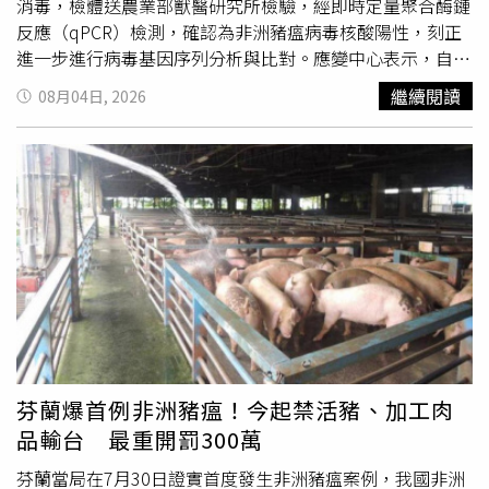
消毒，檢體送農業部獸醫研究所檢驗，經即時定量聚合酶鏈
反應（qPCR）檢測，確認為非洲豬瘟病毒核酸陽性，刻正
進一步進行病毒基因序列分析與比對。應變中心表示，自
107年起迄今，國內海漂豬檢出非洲豬瘟病毒核酸陽性案例
繼續閱讀
08月04日, 2026
累計22例，114年發生2例，本案例為今年第2例，顯示海漂
豬隨海流漂抵岸際的風險仍持續存在，岸際巡查、即時通報
及邊境檢疫均不可鬆懈。為因應本次海漂豬檢出非洲豬瘟病
毒核酸陽性，金門防疫所依標準程序，將發現地點半徑10公
里內共21場養豬場列為管制健康訪視對象，於今日已完成所
有豬場健康訪視工作，確認全部豬隻健康均良好。針對邊境
檢疫，防檢署已責成高雄分署金門檢疫站持續加強金門機
場、港口及小三通旅運中心查驗，入境旅客行李落實
100％X光檢查，並搭配檢疫犬組及人工查驗；同時加強金
門返臺旅客行李檢查，嚴防未經檢疫之豬肉及其製品輸往臺
灣本島及其他離島。防檢署並持續與海巡、海關、航警及航
空站等邊境管制機關合作，加強高風險旅客、國際郵包、海
芬蘭爆首例非洲豬瘟！今起禁活豬、加工肉
運
快遞
及走私案件查緝，落實岸際巡查與疑似海漂動物即時
品輸台 最重開罰300萬
通報。防檢署各分署亦將依轄區風險，持續強化旅客行李安
檢、X光判讀、人工查驗及檢疫宣導，嚴守國境防線。應變
芬蘭當局在7月30日證實首度發生非洲豬瘟案例，我國非洲