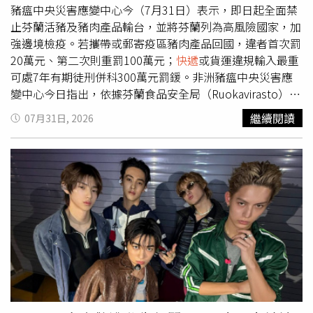
中心提醒，為強化風險控管 ，今日已公告暫停金門地區豬
豬瘟中央災害應變中心今（7月31日）表示，即日起全面禁
肉及其加工產品輸往臺灣本島及其他離島，至少須連續1週
止芬蘭活豬及豬肉產品輸台，並將芬蘭列為高風險國家，加
無疫情發生，始得解除相關管制措施。應變中心呼籲，民眾
強邊境檢疫。若攜帶或郵寄疫區豬肉產品回國，違者首次罰
如於岸際發現疑似海漂豬隻或其他動物屍體，切勿接觸、搬
20萬元、第二次則重罰100萬元；
快遞
或貨運違規輸入最重
動或自行處理，應立即通報海巡或地方動物防疫機關。旅客
可處7年有期徒刑併科300萬元罰鍰。非洲豬瘟中央災害應
切勿違規攜帶豬肉及其製品入境；養豬場亦應落實人員及車
變中心今日指出，依據芬蘭食品安全局（Ruokavirasto）7
輛門禁、進出消毒、場區環境清潔及異常死亡通報，共同防
月30日公佈資訊，該國維羅拉赫蒂（Virolahti）地區三隻野
繼續閱讀
07月31日, 2026
堵非洲豬瘟入侵，守護我國養豬產業安全。
豬屍體驗出非洲豬瘟病毒核酸陽性。因此我國今日公告將芬
蘭自ASF非疫區國家刪除，活豬及豬肉產品自今日起裝船
（機）起運者禁止輸台，違者將退運或銷毀。應變中心表
示，芬蘭在今年1至6月共輸台985公噸豬肉產品，應變中心
呼籲進口業者務必遵守檢疫規定，共同守護我國非疫狀態。
芬蘭與我國無直接通航，惟可直接通郵，仍具有疫情傳入之
風險，防檢署於今日將該國列入過去三年發生ASF國家及高
風險國家名單，並偕同各邊境檢疫機關於邊境加強檢疫。最
後，應變中心強調，我國已於今年4月6日恢復ASF自我聲明
非疫區，為亞洲唯一口蹄疫、傳統豬瘟與非洲豬瘟三大豬病
非疫國；非法輸入疫區豬肉製品，將嚴重威脅國內畜牧環境
安全。防檢署將持續秉持違規零容忍態度，嚴懲違規行為，