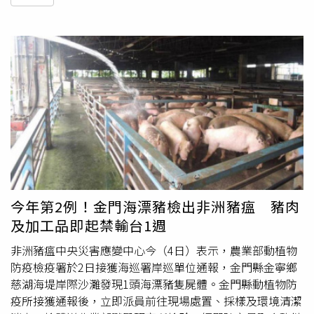
今年第2例！金門海漂豬檢出非洲豬瘟 豬肉
及加工品即起禁輸台1週
非洲豬瘟中央災害應變中心今（4日）表示，農業部動植物
防疫檢疫署於2日接獲海巡署岸巡單位通報，金門縣金寧鄉
慈湖海堤岸際沙灘發現1頭海漂豬隻屍體。金門縣動植物防
疫所接獲通報後，立即派員前往現場處置、採樣及環境清潔