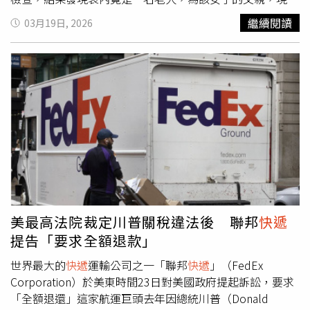
人員當場震驚。據現場描述，該名男子當時出現明顯不適，
繼續閱讀
03月19日, 2026
疑似呼吸困難，情況一度令人擔憂。事件曝光後引發關注，
外界質疑相關行為已涉及安全風險。涉事家庭事後表示，此
舉為預先策劃的拍攝內容，目的是製作社群平台短影音，藉
此呈現節慶期間交通票券不足的情況，例如烏加迪節
（Ugadi）及齋戒月（Ramzan）期間，誇張表達「連人都
只能用寄送方式移動」的概念，以吸引觀看與討論。然而，
即使包裹內容被揭露，家屬仍一度與
快遞
人員爭論，強調已
完成準備並親自前來，希望業者能接受寄送要求。相關情況
引發工作人員不安，最終通報警方到場處理。警方接獲通報
後，將相關人員帶回警局調查。後續該家庭錄製道歉影片，
承認行為不當並表示悔意。警方表示，考量事件未造成更嚴
重後果，最終對其進行警告後放行，同時提醒類似行為具有
美最高法院裁定川普關稅違法後 聯邦
快遞
高度風險，不應再發生。此事件也引發對社群媒體內容創作
提告「要求全額退款」
界線的討論。相關單位指出，在追求流量與關注的同時，仍
應以安全為優先考量，避免以危險方式進行拍攝或模仿，以
世界最大的
快遞
運輸公司之一「聯邦
快遞
」（FedEx
免危及人身安全。班加羅爾發生離譜事件，家屬將父親裝袋
Corporation）於美東時間23日對美國政府提起訴訟，要求
帶至
快遞
據點。（圖／翻攝自，@ndtv）
「全額退還」這家航運巨頭去年因總統川普（Donald