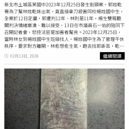
總額為何。
新北市土城區某國中2023年12月25日發生割頸案，郭姓乾
哥為了幫林姓乾妹出氣，竟直接拿刀殺害同校楊姓國中生，
全案於12日定讞，郭遭判12年、林則是11年，楊生雙親聽
聞判決情緒崩潰、難以接受，13日在市議員石一佑的陪同下
召開記者會，怒控法官是加害者幫兇。2023年12月25日，
當時林女到楊姓國中生班級找人，楊姓國中生為了管理午休
秩序，要求對方離開，林愈想愈生氣，跑去找郭訴苦，乾哥
便帶著彈簧刀攻擊楊姓國中生，朝著頸部、腎臟狂刺10刀，
繼續閱讀
02月13日, 2026
造成楊姓國中生重傷不治，全案於12日定讞，郭遭判12
年、林則是11年，代表郭姓乾哥最快只需服刑4年就可申請
假釋，林的時間則更短，此判決也讓家屬難以接受。楊生父
母13日召開記者會，怒控「少事法是惡法，法官是加害者的
幫兇」，質疑法官竭盡所能為2人減刑，即使明知他們再犯
可能性高仍選擇輕判，記者會上更氣到發抖，並發表18條聲
明，全文如下。楊爸爸聲明：最近二個判決二個不同結果！
毒駕致死國民法官判死！割頸案高薪的法官判12、11年！
同樣的致死案件不同的結果！到底是誰有公平正義！少事法
說不得有國民法官參予審判！少事法就是一個惡法！是誰在
推動少事法呢？1、二審法官也一直在法庭上說因為少事法