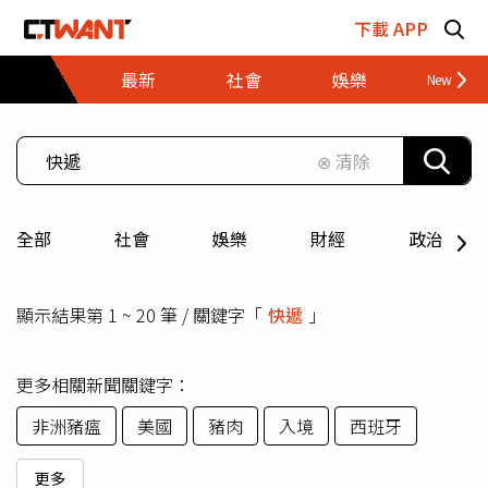
跳至主要內容區塊
下載 APP
最新
社會
娛樂
財經
⊗ 清除
全部
社會
娛樂
財經
政治
顯示結果第 1 ~ 20 筆 / 關鍵字「
快遞
」
更多相關新聞關鍵字：
非洲豬瘟
美國
豬肉
入境
西班牙
更多