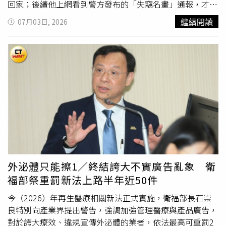
回家；後續他上網看到警方發布的「失竊名畫」通報，才驚
覺自己撿到寶，隨即主動聯繫警方物歸原主。根據外媒《衛
繼續閱讀
07月03日, 2026
報》報導，這起烏龍事件源於塞維亞（Seville）一個當地家
族，該家族長期持有這幅珍貴的索羅亞作品，且有帶著畫作
一同度假的特殊習慣。案發當日，該家族正準備驅車前往海
灘度假，不料在整理行李時，因後方車流不斷且喇叭聲此起
彼落，導致車主在焦慮下，不慎將靠在牆邊的畫作遺忘在路
邊便開車離去。當他們抵達目的地發現畫作遺失後，隨即在
街頭張貼尋物啟事，雖然強調該畫具有「極高的情感價
值」，但為了防範歹徒，刻意隱瞞了畫家姓名與真實昂貴身
價。與此同時，正好與家人前往塞維亞度週末的57歲男子烏
爾塔多，在街上發現了這幅被遺忘的畫作，他純粹是覺得那
幅沉穩的金色古典畫框非常好看，以為是有人不要的家具垃
圾，便將其塞進後車廂帶回了325英里（約525公里）外的
外泌體只能擦1／終結誇大不實廣告亂象 衛
家中。回到家後，烏爾塔多出於好奇，利用生成式人工智慧
福部祭重罰新法上路半年近50件
（AI）對這幅畫進行了圖像檢索，沒想到AI給出的評估價格
高得令人咋舌，並指出這極可能是索羅亞的真跡。半信半疑
今（2026）年再生醫療相關新法正式實施，衛福部長石崇
的烏爾塔多隨即將照片傳給馬德里的一家知名拍賣行進行專
良特別向產業界提出警告，強調加強管理醫療與產品廣告，
家鑑定，鑑定人員迅速回覆他，該畫作就是索羅亞大師真
對於誇大療效、違規宣傳外泌體的業者，依法最高可重罰2