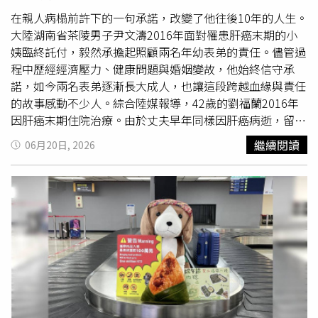
礦物外泌體？」藉此諷刺市面上什麼產品都跟外泌體扯上邊
的誇張現象。民眾購買外泌體相關保養產品，可先上網至
在親人病榻前許下的一句承諾，改變了他往後10年的人生。
「食品藥物消費者專區」查詢相關違規案件。（圖／翻攝衛
大陸湖南省茶陵男子尹文濤2016年面對罹患肝癌末期的小
福部食藥署）食藥署已明確指出，目前未核准任何「外泌
姨臨終託付，毅然承擔起照顧兩名年幼表弟的責任。儘管過
體」作為食品原料或成分；食品廣告若宣稱添加或含有外泌
程中歷經經濟壓力、健康問題與婚姻變故，他始終信守承
體，皆屬違法，依法可認定為涉及不實、誇張或易生誤解，
諾，如今兩名表弟逐漸長大成人，也讓這段跨越血緣與責任
將面臨開罰。在保養品部分，採取「送審制」，若一般化妝
的故事感動不少人。綜合陸媒報導，42歲的劉福蘭2016年
品或保養品標榜含有外泌體成分，但標示上未有明確的對應
因肝癌末期住院治療。由於丈夫早年同樣因肝癌病逝，留下
成分字樣，也將被主管機關嚴格稽查是否為不實廣告。新法
11歲與9歲兩個兒子，病重的她最放心不下的就是孩子未
繼續閱讀
06月20日, 2026
也將新興的生物技術「外泌體」納入管理，由於外泌體在再
來。為此，她兩度召集親友到病房，希望有人能收養兄弟
生醫療中被視為細胞間的
快遞
員，能傳遞蛋白質、核酸等訊
倆，並讓他們繼續生活在一起。然而親友各有家庭與經濟負
息，可應用於組織修復、抗發炎、免疫調控或癌症早期檢測
擔，始終無人願意接下重任。尹文濤回憶，當時病房內氣氛
等，被外界稱為最具潛力的新興生技產業。不過衛福部表
沉重，小姨與母親都紅著眼眶，兩個表弟則低著頭不發一
示，目前外泌體僅核准用於外用化妝品，嚴格禁止作為注射
語。雖然自己家境並不寬裕，家中還有年邁父母與年幼女兒
或醫療用途，任何宣稱「抗衰老」、「再生」、「修復」等
需要照顧，但看到親友們面露難色，他最終決定挺身而出，
誇大療效的醫美廣告都屬於違法。
向病榻上的小姨承諾，絕不會讓兩個孩子骨肉分離。此後，
尹文濤肩負起照顧一家老小的重擔。由於住家空間不足，當
地政府協助安排相鄰廉租房。為了維持生計，他輾轉從事工
地、工廠、
快遞
等工作，長期勞累也讓身體亮起紅燈，罹患