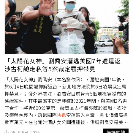
點，再協助尋找對應買家，場面相當壯觀。影片中還可看
到，一名疑似帶隊的婦人事先將所有包裹追蹤號碼列印出
來，方便工作人員比對及分發。不過即便如此，面對超過
1200件包裹，飯店員工仍得耗費大量時間整理。還有一名
女團員因一次購買約50件商品，只能利用大型塑膠袋裝載，
再一路拖回房間，誇張景象讓不少網友看傻眼。消息曝光後
迅速在網路發酵，不少大陸網友對旅行團驚人的購物能力感
到震驚，也有人質疑此舉已經對飯店營運造成困擾。有網友
表示，飯店主要提供住宿服務，並非物流中心或
快遞
代收
「太陽花女神」劉喬安潛逃美國7年遭遣返
站，突然湧入上千件包裹，勢必增加員工額外工作負擔，甚
涉古柯鹼走私等5案裁定羈押禁見
至影響其他旅客使用公共空間。部分網友更直言，大廳、走
廊及休息區幾乎被包裹占滿，工作人員還得加班協助分類、
「太陽花女神」劉喬安（本名劉依函），潛逃美國7年後，
搬運及核對資料，「不是花了錢住宿，就能把飯店當成
快遞
於6月4日晚間遭押解返台。新北地方法院於6日凌晨裁定羈
倉庫」、「真正的素質是不替別人製造不必要的麻煩」。不
押禁見，引發外界關注。劉喬安目前身背5個地檢署發布的
過也有網友認為，若飯店事前同意代收包裹，且團員遵守規
通緝案件，其中最嚴重的是涉嫌於2021年間，與美國2名男
定，其實並無違法問題，只是數量實在太過驚人。相關影片
子合作，將近600公克第一級毒品古柯鹼夾藏於蠟燭、衣物
至今仍持續引發討論，不少人笑稱這根本是「跨國代購
及鐵盤包裹內，透過國際
快遞
空運輸入台灣，黑市價值高達
團」、「行李箱根本不夠裝」，也有人好奇這1200件包裹
數百萬元。在台謝姓酒店女公關遭逮後，供稱劉喬安是美國
究竟購買了哪些商品。無論如何，這場因網購引發的飯店包
端接頭人。該案在台共犯均已落網並判刑確定，謝女遭判刑
繼續閱讀
06月06日, 2026