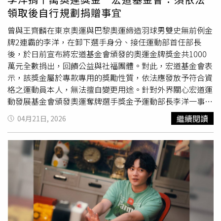
擊中，但這些說法均未獲獨立證實。美國中央司令部（U.S.
領取後自行規劃捐贈事宜
Central Command）隨後在社群平台X上發文聲稱，「沒有
任何美國海軍艦艇遭到擊中。」3日，美國總統川普
曾與王齊麟在東京奧運與巴黎奧運締造羽球男雙史無前例金
（Donald Trump）在「真實社群」（Truth Social）上發文
牌2連霸的李洋，在卸下選手身分、接任運動部首任部長
宣布「自由計畫」（Project Freedom），並表示該計畫預
後，於日前宣布將宏道基金會頒發的奧運金牌獎金共1000
計於4日展開，將協助未涉入西亞衝突的國家貨船，從因荷
萬元全數捐出，回饋公益與社福團體。對此，宏道基金會表
姆茲海峽封鎖而受困的情況中「獲得自由」。他在貼文中宣
示，該獎金屬於專款專用的獎勵性質，依法應發放予符合資
稱：「我已指示我的代表通知相關國家，我們將盡最大努力
格之運動員本人，無法擅自變更用途。針對外界關心宏道運
讓他們的船隻與船員安全撤離海峽。在所有情況下，他們都
動發展基金會頒發奧運奪牌選手獎金予運動部長李洋一事，
表示，在該區域恢復航行安全之前，不會返回。」然而，該
基金會今天（21日）特此說明相關立場、制度原則及法規依
繼續閱讀
04月21日, 2026
貼文並未說明具體的執行方式。稍早前，伊朗3日曾透露已
據。宏道運動發展基金會由董事長林鴻道長期推動，秉持
收到美國對其最新和平談判提議的回應。伊朗據報在1日透
「促進運動發展、提升體育環境」之宗旨，設立奧、亞運奪
過調解國巴基斯坦提交更新後的和平提案，一度提振投資人
牌選手獎勵機制，旨在肯定選手於國際賽事為國爭光的卓越
對美伊可能達成協議的樂觀情緒。然而，川普在同日稍晚表
表現。基金會說明，相關獎金發放，是依既定辦法辦理，性
示對德黑蘭（Tehran）的提議並不滿意，並稱伊朗之所以願
質屬於對「特定運動員個人表現」之獎勵。基金會理解並尊
意談判「是因為他們已沒有軍事能力。」美國投資顧問公司
重李洋對社會公益的關懷與善意，對其關心弱勢團體之初衷
「Infrastructure Capital Advisors」創辦人兼執行長哈特菲
表達肯定。然而，依據我國財團法人法第21條規定，財團法
爾德（Jay Hatfield）表示：「我們不預期這場戰爭會很快
人資金運用，須符合設立目的及捐助章程之明定用途，不得
結束。我們認為伊朗不會突然頓悟並放棄其核能力，因此這
任意變更使用方向。宏道運動發展基金會設立宗旨，是以運