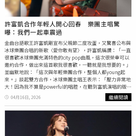
很可能需要透過武力解決，而這將不會受到市場歡迎。」儘
動發展與選手培育為核心，所編列的奧運獎金，屬於專款專
管如此，投資人對西亞局勢的樂觀預期，加上第1季強勁的
用的獎勵性質，依法應發放予符合資格之運動員本人。若將
企業財報，仍推動美股在近期創下新高。哈特菲爾德認為，
該筆獎金改為捐贈予社福團體，將涉及用途變更，恐與原設
許富凱合作年輕人開心回春 樂團主唱驚
即使戰爭未能解決，標普500指數仍可能在年底達到8,000
立目的及章程規範不符，亦可能影響財團法人運作之合法性
曝：我們一起車震過
點。個股方面，物流類股在4日表現疲弱。亞馬遜
與制度一致性。因此，基金會在法規與制度框架下，確實無
（Amazon）宣布將向企業開放其自有的貨運、配送、履約
法將該筆獎金直接轉作社會福利捐贈之用。基於此，該會已
金曲台語歌王許富凱剛宣布父親節二度攻蛋，又驚喜公布與
及包裹運輸網絡後，引發市場衝擊。GXO物流公司（GXO
於4月15日將簽收領據
快遞
至運動部，若李洋有意將獎金做
冰球樂團合唱的新歌〈愛你敢有望〉，許富凱稱讚：「一直
Logistics）股價暴跌近18%，聯合包裹服務公司（UPS）與
公益用途，仍可依法領取獎金後，自行規劃捐贈事宜，將善
很喜歡冰球樂團充滿特色的city pop曲風，這次很榮幸可以
聯邦
快遞
（FedEx）則分別下跌10%與9%。
意延伸至社會各角落。此一作法，既可兼顧法規遵循與制度
邀約合作，做出來這首歌我很喜歡，一聽就是我想要的。」
完整性，亦能成就公益美意，讓善的循環持續擴大。宏道運
並幽默地說：「這次與年輕樂團合作，整個人都young起
動發展基金會再次強調，未來仍將持續投入資源於運動發
來。」談起雙方合作，冰球樂團主唱王表示：「壓力非常地
展，支持優秀選手，並期待透過制度化方式，為台灣體壇建
大！因為我不算是powerful的唱腔，在聽到富凱演唱的版本
立更穩健且長遠的支持體系。同時，也樂見各界共同投入公
後，想說那完了，錄音時我一定會很痛苦，跟製作人建瑋老
繼續閱讀
04月16日, 2026
益，讓運動精神與社會關懷相互結合，發揮更大影響力。
師討論了好多唱腔，最終還是決定做自己、好自在！不要有
競爭的心情。」由於兩人是分開錄製新歌，許富凱故意做效
果，笑虧：「我錄音那天很期待王可以來，因為想要跟他交
流，但他沒有來，我只能自己揣摩。」他特別針對這首歌調
整了唱腔、語氣，讓兩人聲線的聆聽度更為和諧。許富凱很