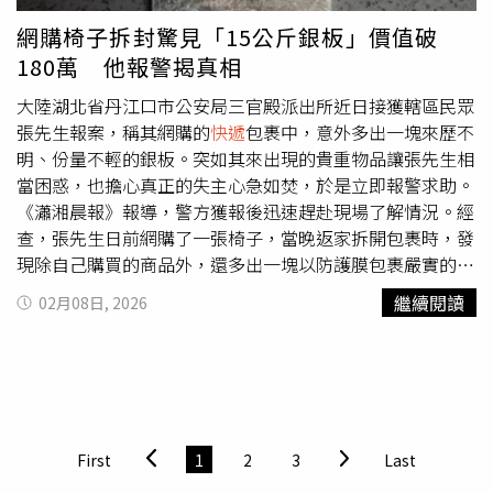
所以不要將案情說出去！我說的任何話我都敢負責！我不說
網購椅子拆封驚見「15公斤銀板」價值破
假話而且都是有憑有據的！今天我就把少事法為什麼一直把
180萬 他報警揭真相
我打悶棍全部說出！2、林女在法院曾主張很多媒體報導加
害者林生説新聞上的那些挑釁言詞都是別人做的，然後我要
大陸湖北省丹江口市公安局三官殿派出所近日接獲轄區民眾
求法庭查IP來源，法院的的答覆都說只確定是網路新申請帳
張先生報案，稱其網購的
快遞
包裹中，意外多出一塊來歷不
號，沒辦法證明是她發出的所以結案！郭生那張美麗的風景
明、份量不輕的銀板。突如其來出現的貴重物品讓張先生相
(那是我兒子在校園躺在擔架上急救人員在旁邊的照片，結
當困惑，也擔心真正的失主心急如焚，於是立即報警求助。
果還下標題最美的風景，如此冷血之人，還在法庭說這不是
《瀟湘晨報》報導，警方獲報後迅速趕赴現場了解情況。經
他所為)，法院有真正去查他們的IP嗎？理應請網路警察來
查，張先生日前網購了一張椅子，當晚返家拆開包裹時，發
證明非他們所為，而非只是請網路業者提供！為何其他案件
現除自己購買的商品外，還多出一塊以防護膜包裹嚴實的金
都可以依照發文就很快找到發文者是誰！對這二名加害者真
屬塊，打開後確認為一塊長方形銀板。警方初步核對銀板重
繼續閱讀
02月08日, 2026
好！我問二審法官們，你們到底在保護誰？3、現今社會案
量及外包裝物流資訊，確認銀板重約15公斤，但相關資料無
件皆因少事法保護，讓黑道利用這些人來犯案，2/5新聞就
法即時鎖定失主身分。為盡快釐清狀況並尋回失主，派出所
是相當好的證明！我們的案子更是指標性的案子，如果輕判
隨即展開調查。一方面聯繫
快遞
投遞網點及
快遞
公司總部，
以後產生之蝴蝶效應更是無法衡量！現在我可以這樣說：我
全面比對物流流向；另一方面調閱分揀中心監控畫面，針對
們法官已經認證，他們說鼓勵少年犯去殺人沒關係！最多四
分揀、運輸等環節逐一排查。經數小時耐心查證，警方確認
年就可以出來當老大了！4、二名加害者一點賠償誠意都沒
銀板是在物流分揀過程中，因重量較大且操作疏忽，不慎滑
First
1
2
3
Last
有！加害者林生的媽媽到今天為止只付給我們20萬（二審加
入張先生的包裹，最終被誤投遞。釐清原因後，警方進一步