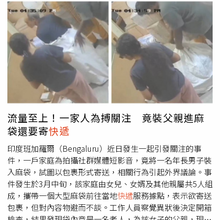
樂
快遞
員」，將這些遺珠之作重新送到歌迷面前。蔡健雅開
唱挑戰25首非專輯主打的「B面歌曲」。（圖／躍耳娛樂提
供）演出中，蔡健雅大方分享創作背後的陰暗與重生。從
〈輪流轉〉回憶折磨人的愛情，到〈單戀曲〉、〈活著是最
好的死亡〉等被她形容為「粉身碎骨黑洞」的難唱三部曲，
她表示：「感謝曾經讓自己墜落，才能再靠自己爬向那束
光。」更特別點名希望〈便利貼〉能因這場演出翻紅，提醒
大家找回被遺忘的夢想。蔡健雅直言：「這不是一場容易的
演唱會，需要一點點的勇敢和任性。到現在我還是那個當初
出道時的蔡健雅，很愛寫歌、是一個Rocker，我會一直為
流量至上！一家人為搏關注 竟裝父親進麻
我的音樂跟我的歌做瘋狂的事情，謝謝你們一直那麼的支
袋還要寄
快遞
持。」雖然她自嘲這場演唱會沒辦法大合唱，但現場鐵粉對
冷門歌曲依舊倒背如流，更不斷高喊「加場」，讓她驚喜萬
印度班加羅爾（Bengaluru）近日發生一起引發關注的事
分。
件，一戶家庭為拍攝社群媒體短影音，竟將一名年長男子裝
入麻袋，試圖以包裹形式寄送，相關行為引起外界議論。事
件發生於3月中旬，該家庭由女兒、女婿及其他親屬共5人組
成，攜帶一個大型麻袋前往當地
快遞
服務據點，表示欲寄送
包裹，但對內容物避而不談。工作人員察覺異狀後決定開箱
檢查，結果發現袋內竟是一名老人，為該女子的父親，現場