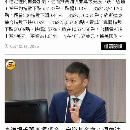
男方整理頭髮，畫面相當甜蜜。爆出戀情後，木木仍然出席
不穩定性的擔憂加劇，從而推高油價並導致美股下跌。道瓊
原子少年們在TICC的演唱會，用行動支持緋聞男友與其他選
工業平均指數下跌557.37點，跌幅1.13%，收於48,941.90
手，後續雖然傳出周祖安因工作忙碌決定分手，但本刊
點。標普500指數下滑0.41%，收於7,200.75點；納斯達克
2023年又拍到周祖安溫馨接送木木，坐實兩人戀情依舊，
綜合指數下跌0.19%，收於25,067.80點。費城半導體指數
只不過轉為地下情。
下跌60.68點，跌幅0.57%，收在10534.66點。台積電ADR
上漲4美元，漲幅為1.01%，收在401.67美元。據美國財經
媒體《CNBC》報導，阿拉伯聯合大公國表示，已攔截多枚
繼續閱讀
05月05日, 2026
來自伊朗發射的飛彈。這是自上個月美國與伊朗停火以來，
阿聯的飛彈警報系統首次啟動。上述消息曝光後，油價隨即
上漲。美國西德州中質原油期貨（West Texas
Intermediate, WTI）上漲4.39%，收於每桶106.42美元；國
際基準布蘭特原油期貨（Brent crude）上漲5.8%，收於每
桶114.44美元。當天稍早，能源價格已因各種消息面而上
升，包括有關伊朗攻擊美國軍艦的消息，以及伊朗媒體報導
有船隻在荷姆茲海峽（Strait of Hormuz）被迫折返。根據
《路透社》引用伊朗國營電視台的報導，伊朗海軍表示已阻
止「美國—猶太復國主義」軍艦進入該區域。另據伊朗《法
斯通訊社》（Fars News Agency）報導，在賈斯克島
（Jask island）附近，1艘美國軍艦因無視警告遭2枚飛彈
李洋捐千萬奧運獎金 宏道基金會：須依法