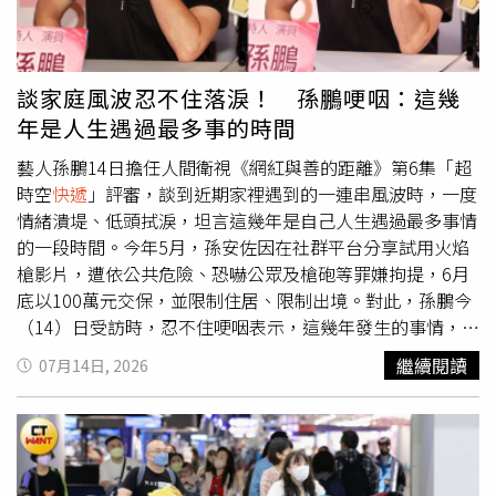
是否涉及其他違法情事。事件曝光後，引發韓國及海外粉絲
高度關注，不少人批評私生飯行為已嚴重越界，認為購買藝
人住址、闖入住處周邊，甚至疑似拆封包裹，不僅侵犯藝人
隱私，也可能危及人身安全，呼籲經紀公司進一步強化宿舍
談家庭風波忍不住落淚！ 孫鵬哽咽：這幾
安全措施。事實上，南韓演藝圈長期深受私生飯問題困擾，
年是人生遇過最多事的時間
CORTIS並非首個受害團體。同門男團防彈少年團（BTS）
成員柾國（Jungkook）過去也曾多次遭私生飯闖入住處，
藝人孫鵬14日擔任人間衛視《網紅與善的距離》第6集「超
甚至一年內接連發生3起類似事件。當時他曾透過直播表
時空
快遞
」評審，談到近期家裡遇到的一連串風波時，一度
示，自己可透過監視器掌握狀況，並警告擅闖者若再靠近住
情緒潰堤、低頭拭淚，坦言這幾年是自己人生遇過最多事情
處，將依法究責，希望外界停止相關行為。
的一段時間。今年5月，孫安佐因在社群平台分享試用火焰
槍影片，遭依公共危險、恐嚇公眾及槍砲等罪嫌拘提，6月
底以100萬元交保，並限制住居、限制出境。對此，孫鵬今
（14）日受訪時，忍不住哽咽表示，這幾年發生的事情，是
他這輩子遇到最多事情的一段時間，但不可否認的是，自己
繼續閱讀
07月14日, 2026
也因為這些考驗成長許多。孫鵬表示，這幾年是他這輩子遇
到最多事情的時間。（圖／報系資料照）孫鵬認為，人生遇
到困難時，唯一能做的就是坦然面對，因為事情終究會過
去，「今天的事情到了明天，那就是昨天的事，所以不要怕
坦然面對，你唯有坦然面對老天爺給你的考驗，你才會成