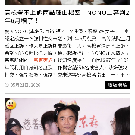
細菌侵入血液後導致全身性敗血症，進一步惡化成敗血性休
克。她透露，送醫時血壓一度驟降至30多，多重器官功能受
高檢署不上訴兩點理由揭密 NONO二審判2
到影響，必須緊急接受洗腎治療搶命。面對「葉克膜」、
年6月糟了！
「洗腎」、「插管」等關鍵字接連出現，雖努力保持清醒，
仍難敵劇烈疼痛與極度虛弱，隨後被送進加護病房搶救。由
藝人NONO(本名陳宣裕)遭控7次性侵、猥褻6名女子，一審
於血管難以尋找，醫護人員只能從頸部注射升壓劑、抗生素
認定成立一次強制性交未遂，判2年6月徒刑，高等法院上月
及點滴。她形容，當時全身插滿管路，高燒、疼痛與意識模
駁回上訴，昨天是上訴期間最後一天，高檢署決定不上訴，
糊交錯，甚至分不清白天與黑夜。在加護病房的11天裡，讓
希望NONO趕快抓去關。檢方起訴指出，NONO加入藝人吳
温嵐深刻體會生命的脆弱與珍貴。她坦言，過去習以為常的
宗憲所組的「
憲憲家族
」後知名度提升，自民國97年至102
呼吸、進食、下床走路，都變成必須努力爭取的事，「那段
年間利用自身知名度及工作機會結識6名被害人，涉嫌強制
時間充滿前所未有的恐懼，也是我人生第一次如此真切感受
性交、強制猥褻、強制性交未遂等罪高檢署指出，一、本件
到死亡離自己這麼近」。温嵐病癒返家後，特別發文感謝好
被告陳宣裕所犯妨害性自主案件，關於部分告訴人經第二審
繼續閱讀
05月21日, 2026
友及男友雷諾輪流照顧陪伴。圖／原住民族電視台提供）病
法院維持第一審所為無罪諭知部分，認無合於刑事妥速審判
情逐漸穩定後，温嵐也特別感謝醫療團隊全力搶救，以及一
法第 9 條規定而得為合法提起第三審上訴之理由，不再提起
路陪伴自己的家人與朋友。她透露，弟弟每天奔波於醫院與
第三審上訴。二、至第一審法院就被告所犯強制性交未遂而
工作之間，經紀人協助處理演唱會及工作延期事宜，好友及
科處有期徒刑 2 年 6 月，第二審法院以第一審科刑並無違誤
男友雷諾輪流照顧陪伴，最艱難的時刻感受到自己並非孤軍
或不當而駁回檢察官上訴部分，核其理由難認有何違背法令
奮戰。
之情事而得為提起第三審上訴之理由，此部分亦不再提起上
訴，俾判決早日確定以利執行。