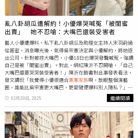
https://www.instagram.com/master_chris_chen/
員們挑戰大啖上海經典豬蹄膀與肉粽，巨無霸份量讓眾人吃
到哀鴻遍野、連喊投降。而在一場激烈的闖關環節中，綠茶
與小鐘因戰術意見不合爆發衝突，綠茶提議戰術，小鐘聽完
亂八卦胡瓜遭解約！小優爆哭喊冤「被閨蜜
直接回嗆：「你覺得我要聽你的嗎？」火藥味十足，氣氛瞬
出賣」 她不忍嗆：大嘴巴還裝受害者
間凝結。
藝人小優遭爆料，私下亂八卦胡瓜及助理女主持人宋羽葤過
從甚密，消息曝光後，氣得吳宗憲決定與小優解約，將她逐
出公司，針對被控大嘴巴，小優18日也爆哭發聲喊冤，強調
自己是被「閨蜜出賣」。對此，網紅陳沂不忍開嗆，「自己
大嘴巴還要哭哭裝受害者！」陳沂在臉書對此事發表看法，
發文調侃「我覺得小優很適合
憲憲家族
啊，放眼整個演藝
圈，誰能比吳宗憲更大嘴巴，更愛隨便爆料別人隱私？」陳
沂透露，其實不少通告藝人為了與記者打交道，都會私下爆
繼續閱讀
02月20日, 2025
料身邊友人的事，以此獲得上新聞的機會，「不然他們這麼
不紅又沒流量，誰要寫她？」並詢問大家，身邊是否也有這
種大嘴巴的朋友，「明明自己大嘴巴還要哭哭裝受害者，最
受不了了。」貼文曝光後，引起網友留言熱議，「這種被抓
包都會兇的比被害者還大聲」、「身邊滿多這種大嘴巴還裝