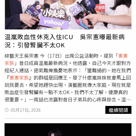
温嵐敗血性休克入住ICU 吳宗憲曝最新病
況：引發腎臟不太OK
綜藝天王吳宗憲 今（17日）出席公益活動時，提到「
憲憲
家族
」昔日成員温嵐最新病況。他透露，自己今天才跟對方
經紀人通話，語氣難掩擔憂地表示：「蠻難過的，她在我們
『
憲憲家族
』的群組是回應王，發了什麼嵐妹妹就會馬上回
說我要去，希望她趕快出現，演藝圈就像大家庭，現在就是
敗血症引發腎臟有一點不太OK，我們不太了解，健康真的
很重要。」一席話也流露對昔日子弟兵的心疼與掛念。温嵐
於14日因敗血性休克緊急送醫，目前仍在加護病房（ICU）
繼續閱讀
05月17日, 2026
接受治療與觀察。（圖／本刊資料照）46歲温嵐於14日因
敗血性休克緊急送醫，目前仍在加護病房（ICU）接受治療
與觀察。病倒後，她也緊急取消所有後續工作與公開行程，
原訂舉辦的「嵐．趴踢」Livehouse巡演，包括5月16日上