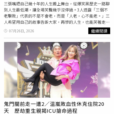
一提的是，《超級大熱門》也將見證Lulu與陳漢典婚後首次
三張嘴把自己幾十年的人生搬上舞台，從爆笑黑歷史一路聊
以夫妻身分共同主持大型綜藝節目。兩人因《綜藝大熱門》
到人生最低潮，讓全場笑聲幾乎沒停過。3人透露「三個不
結緣，在節目中多次上演婚禮橋段，沒想到戲裡演到戲外成
老擊敗」代表的不是不會老，而是「人老，心不能老。」三
真，於2025年9月驚喜宣布結婚，並在同年10月20日完成登
人希望用自己的故事告訴大家，再慘的人生，也能笑著走過
記，2026年1月25日於台北文華東方酒店補辦婚宴。當時兩
去。沈玉琳笑說，這次演出的靈感其實受到住院時看了村上
繼續閱讀
07月26日, 2026
人同步發文還幽默寫下：「這次不是《大熱門》的企劃，我
春樹的《海邊的卡夫卡》影響，希望透過一場又一場的人生
們是真的要結婚了！」成為演藝圈佳話。Lulu出席公益活動
故事，陪大家一起回頭看看自己的跑馬燈。最猛的當然還是
被問新節目開錄時程相當低調。（圖／侯世駿攝）《綜藝大
沈玉琳，一開口就是猛料連發。他自爆年輕時在攝影棚抽
熱門》停播後，如今夫妻倆將攜手回歸主持《超級大熱
菸，不小心把菸頭掉到女Dancer頭上，因為對方噴了大量
門》，不僅延續節目情感，更將以全新身份擦出不同火花，
髮膠，頭髮瞬間燒起來，「整個人變麥可傑克森！」讓全場
也成為節目一大亮點。不過上周Lulu出席公益活動被問節目
笑到並軌。他也坦言，當時差點因此被公司開除，最後乾脆
節目開錄時程則相當低調，僅表示：「我也還在等，應該會
自告奮勇轉做新節目編劇，沒想到一路做到王牌製作人，人
錄，現在還在喬期。」保密工作相當到位。此外，婚後Lulu
生因此大逆轉。聊到演藝圈往事，馬力歐也加碼爆料，自己
演藝事業更是持續攀升，目前手握《完全娛樂》、虛擬偶像
以前根本不會開車，卻曾經讓綜藝天王吳宗憲當司機，中間
音樂選秀節目《VPOP ASIA》，再加上即將開播的《超級大
還載去買宵夜，笑說那是遇到「人生最大咖的司機」。潘若
熱門》，穩坐「綜藝小天后」地位，主持版圖持續擴大。
迪也沒打算放過老搭檔，直接認證多年都市傳說，「沈玉琳
在沙發上挫屎是真的」，一句話讓全場笑到停不下來。沈玉
鬼門關前走一遭2／温嵐敗血性休克住院20
琳當場哭笑不得，還作勢要動手，力道大到潘若迪差點演不
天 歷劫重生親揭ICU搶命過程
下去，兩人你來我往，完全就是熟朋友互虧的日常。笑歸