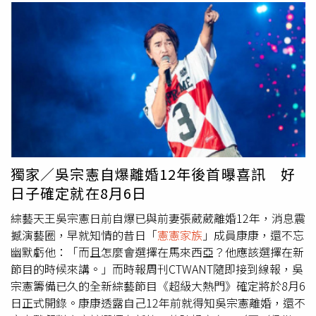
獨家／吳宗憲自爆離婚12年後首曝喜訊 好
日子確定就在8月6日
綜藝天王吳宗憲日前自爆已與前妻張葳葳離婚12年，消息震
撼演藝圈，早就知情的昔日「
憲憲家族
」成員康康，還不忘
幽默虧他：「而且怎麼會選擇在馬來西亞？他應該選擇在新
節目的時候來講。」而時報周刊CTWANT隨即接到線報，吳
宗憲籌備已久的全新綜藝節目《超級大熱門》確定將於8月6
日正式開錄。康康透露自己12年前就得知吳宗憲離婚，還不