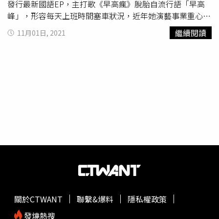
發行最新國語EP，主打歌《早高瘋》脫胎自流行語「早高
峰」，形容每天上班時間塞車狀況，近年她演藝事業重心轉
往中國，沒想到吳宗憲日前PO出3月慶祝「
憲憲家族
」25週
繼續閱讀
11月01日, 2021
年，藝人們在方文山工作室的歡唱影片，卻意外曝光溫嵐和
男友甜蜜輕吻的畫面。吳宗憲。（圖／翻攝自吳宗憲臉書）
吳宗憲事後回應《三立新聞網》時表示，「這要問當事人
啊」，他透露當天狀況，「我講真心話，我真的不知道太過
細膩的動作或什麼，在家族人馬聚會的時候也不會有什麼特
別感覺⋯
憲憲家族
超過200個人以上喔⋯⋯」，其實溫嵐先
前曾被爆搭經紀人安培機車回豪宅，傳疑似熱戀2年多但始
終沒證實，這次Kiss男友畫面被曝光，她1日則是大方認
愛，「對的，交往中」！温嵐大方認愛男友。（圖／翻攝自
温嵐臉書）溫嵐表示，由於男友是圈外人，所以請外界多給
他們一些空間，祝福他們！溫嵐除了謝謝大家關注，被問到
憲哥部分，她則幽默回應，「憲哥就像我的爸爸、長輩，我
想應該是兩個女兒都要嫁人了，所以他也很想把我嫁出
去」！
關於CTWANT
聯繫&爆料
隱私權政策
發燒熱搜