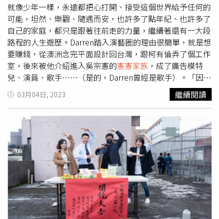
就像少年一樣，永遠都把心打開、接受這個世界給予任何的
可能，坦然、樂觀、隨遇而安，也許多了點年紀、也許多了
自己的家庭，都只是跟著往前走的力量，繼續著還有一大段
路程的人生遊歷。Darren踏入演藝圈的理由很簡單，就是想
要賺錢，從澳洲念完平面設計回台灣，跟柯有倫弄了個工作
室，後來被他介紹進入吳宗憲的
憲憲家族
，成了廣告模特
兒、演員、歌手……（是的，Darren曾經是歌手）。「因為
我一個人上台北，所有行李都帶上來，想說不可以一直跟家
繼續閱讀
03月04日, 2023
人要錢，只要有工作就好了，所以那時候先拍廣告，再來就
是戲劇類的參與，先把生活費跟房租搞定。」不是科班出
身、也沒有抱著「當藝人就要怎樣怎樣」的絕對，Darren就
是很純粹的把心胸打開，反正以前都沒接觸過，就試試看。
（圖／莊立人攝）「其實我滿抱持著一切都是開放的一個態
度，喜歡的話這個可以嘗試一下，那個有趣也可以來玩一
下，就像演戲、唱歌，是我以前從來沒有嘗試過的，接觸了
唱歌之後發現還滿好玩的，因為自己平常也滿喜歡唱歌的，
到接觸演戲之後也發現其實也滿不一樣的人生，我可以藉由
演戲來揣摩我這輩子沒有辦法去達成的一些人物的一些心聲
或者是他們的人生。」 當歌手比當演員累，發片期無止盡