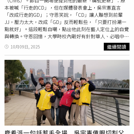
（97年度北院民公君字第000041號），雙方均於公證文件
（Chris）。節目一開場便提到他的最新「稱號更新」：原
上簽名確認。二、投資結果已結算為新台幣220萬元（包含
本被喊「行走的CD」，但在媒體發表會上，吳宗憲直言
本金及投資收益）。本人已開立支票完成給付，惟洪誠陽自
「改成行走的GD」；守恩笑說，「CD」讓人聯想到前輩
行表示其將支票放置於書中而未及時兌現，導致該票據逾期
JJ，壓力太大，改成「GD」反而輕鬆些，「只要打扮潮一
成為銀行不予兌現之票據。基於誠信原則，本人於得知後已
點就好」。這段輕鬆自嘲，點出他此刻在藝人定位上的自覺
立即重新補開支票供其提領，已完全履行給付義務。三、雙
與轉換。守恩回憶，大學時校內剛好有針對華人、必唱中文
方已於民國103年正式簽署結案協議書，並由雙方親自簽名
歌的比賽，他抱著「應該沒什麼人報名」的心態參加，結果
繼續閱讀
10月09日, 2025
及蓋手印確認，同時簽署保密條款，約定：（一）雙方所有
僅三組參賽、他拿了第一名。由於爸爸職業為大學教授過於
合作關係正式終止（二）未來互不再追究任何相關爭議
務實，認為那些只是「扮家家酒」，要他回台灣比真正的大
（三）不得對外散布任何足以毀損對方名譽之言論該協議已
聯盟；本以為他會「哭著回去」，沒想到一回台就上了電
具體終結雙方所有爭議。四、然於結案協議簽署後，仍持續
視，氣氛完全翻轉。父母仍擔憂這條路沒有可預估的薪水與
聽聞洪誠陽對外散布本人「詐騙」等不實言論，已嚴重影響
退休，與教職之路的確定性不同。直到近年父母甚至說人生
本人名譽。為求依法釐清事實，本人於民國104年向台北地
無憾、唯一看不懂的是兒子的工作；守恩也自嘲：「我自己
方法院聲請調解（案號：104年度司北調字第248號），調
也看不太懂。」話語間既幽默，也是真實的代溝與支持。
解情形如下：（一）第一次調解時間：民國104年3月27日
《我要當歌手》後期，他曾在電視台門口被粉絲等候、收
下午3時50分結果：洪誠陽未到場（二）第二次調解時間：
禮，但節目結束後通告漸少，開始駐唱維生；後來店家倒
民國104年5月11日 上午10時50分結果：洪誠陽到場，並於
閉、收入不穩，他轉往街頭表演。最大挫折不是天氣或觀
調解過程中提出，須由本人支付新台幣45,000,000元方願意
眾，而是「沒錢」與看不見的未來：為了省成本，他研究電
解決爭議，否則拒絕協商，並表示將召開記者會另於該次調
瓶、逆變器、混音接法，甚至到報廢場撿卡車電瓶，用最土
鹿希派一句話惹毛全場 吳宗憲傻眼切割父