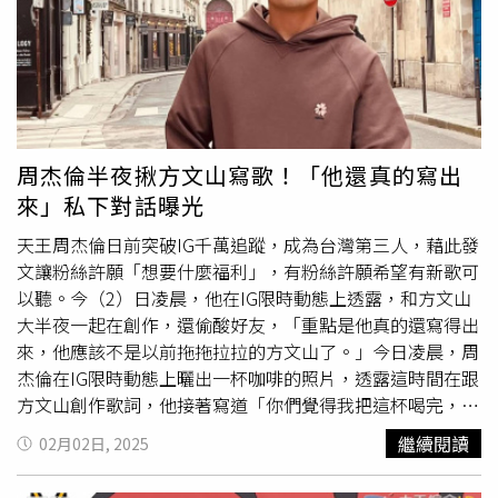
受害者的人，超噁心」、「小優真的喜歡不起來耶，大嘴巴
就算了被爆出來還裝可憐賣慘，茶香味滿滿」、「她上次在
不熙娣已經被一眾朋友控訴，到現在還是死性不改，活
該！」、「可以大嘴巴到這種人盡皆知的程度也是很厲
害。」另外也有人揶揄，「怎麼可以大嘴巴到比老闆還出風
頭，當然要逐出公司」、「都被小優講完了，老闆吳宗憲還
混個屁」、「功高震主，沒有老二哲學。」
周杰倫半夜揪方文山寫歌！「他還真的寫出
來」私下對話曝光
天王周杰倫日前突破IG千萬追蹤，成為台灣第三人，藉此發
文讓粉絲許願「想要什麼福利」，有粉絲許願希望有新歌可
以聽。今（2）日凌晨，他在IG限時動態上透露，和方文山
大半夜一起在創作，還偷酸好友，「重點是他真的還寫得出
來，他應該不是以前拖拖拉拉的方文山了。」今日凌晨，周
杰倫在IG限時動態上曬出一杯咖啡的照片，透露這時間在跟
方文山創作歌詞，他接著寫道「你們覺得我把這杯喝完，他
副歌會不會就寫完了，不是文青人半夜不睡覺，是時差的關
繼續閱讀
02月02日, 2025
係」，還偷偷酸他：「重點是他真的還寫得出來，他應該不
是以前拖拖拉拉的方文山了。」周杰倫與方文山在凌晨創作