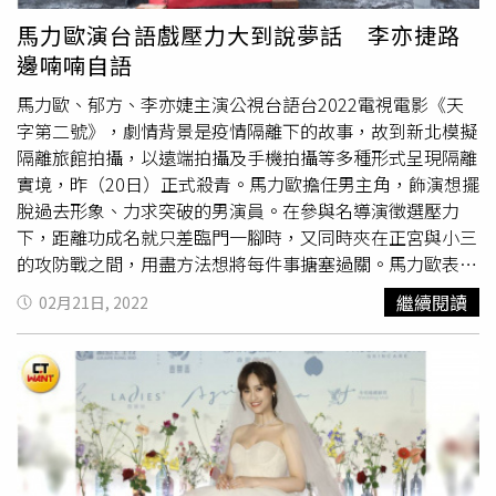
的跑通告，面對每個訪問就是很制式的回答幾乎相同的問
馬力歐演台語戲壓力大到說夢話 李亦捷路
題，但也有它的樂趣，因為回饋很當下，唱得不好台下馬上
邊喃喃自語
用表情告訴你，唱得好甚至還會讓人落淚，Darren曾經發過
一張專輯、2010年被周杰倫相中，跟常青組成「浪花兄
馬力歐、郁方、李亦婕主演公視台語台2022電視電影《天
弟」發片，不只鋪天蓋地的宣傳行程，也當周杰倫演唱會嘉
字第二號》，劇情背景是疫情隔離下的故事，故到新北模擬
賓，看到台下幾萬個歌迷，周杰倫跟他們說：「你就當作自
隔離旅館拍攝，以遠端拍攝及手機拍攝等多種形式呈現隔離
己的演唱會，就不會覺得這麼的奇怪，就當作台下的歌迷都
實境，昨（20日）正式殺青。馬力歐擔任男主角，飾演想擺
是為著你而來的。」很感動。（圖／莊立人攝）相對來講，
脫過去形象、力求突破的男演員。在參與名導演徵選壓力
Darren覺得當演員比較沒那麼累，雖然有可能要軋戲、拍攝
下，距離功成名就只差臨門一腳時，又同時夾在正宮與小三
時精神都要在角色上，但比較辛苦的就在於背劇本、揣摩情
的攻防戰之間，用盡方法想將每件事搪塞過關。馬力歐表
緒，沒自己的戲份時還可以在旁邊休息，重要的是還能體驗
示，每次接到台語戲劇邀請都覺得壓力很大，因為台語並不
繼續閱讀
02月21日, 2022
別人的人生。「演員的身分我可以演很多不同的角色，我都
是他的母語，總擔心無法非常道地有韻味，接演台語戲都會
接受，我都想去挑戰，這是我覺得當演員好玩的地方。其實
長白頭髮，晚上睡覺還會磨牙說夢話，緊張地像要赴刑場，
我滿幸運的，辛苦是當然在熬的過程，我覺得必須要經過這
連老婆都覺得他很可憐，但他還是會努力將台語演出做到
一段，一定要等待，我覺得演戲急不得，一定要去慢慢等待
位。《天字第二號》模擬隔離旅館開拍，以新科技呈現疫情
慢慢沉澱，才可以呈現一個好的表演，我覺得如果一開始就
下多重敘事風格。（圖／公視台語台提供）飾演小三的李亦
讓我爆紅，不知道心態會怎麼樣，或許就會覺得我很紅了，
捷這次演出的語言挑戰更是艱難，在劇中她將使用泉州話演
我不需要再努力了。」在那個等待的時間裡，沒戲拍就去打
出。她表示，還沒開拍期間劇本已是滿滿注音，自己會無意