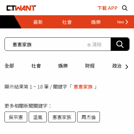
跳至主要內容區塊
下載 APP
最新
社會
娛樂
財經
⊗ 清除
全部
社會
娛樂
財經
政治
顯示結果第 1 ~ 18 筆 / 關鍵字「
憲憲家族
」
更多相關新聞關鍵字：
吳宗憲
温嵐
憲憲家族
周杰倫