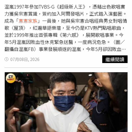
笑，3人也分享了各自人生最黑暗的時刻。沈玉琳坦言，曾
温嵐1997年參加TVBS-G《超級新人王》，憑藉出色歌唱實
經歷節目一個接一個收掉，公司倒閉，背上3千萬元負債，
力獲吳宗憲賞識，簽約加入阿爾發唱片，正式踏入演藝圈。
人生跌到谷底；潘若迪則回憶，有氧舞蹈最紅的時候，卻突
成為「
憲憲家族
」一員後，她與吳宗憲合唱經典男女對唱情
然罹患猛爆性氣胸，住院整整一個月，苦練多年的肌肉幾乎
歌〈屋頂〉，紅遍華語樂壇，至今仍是KTV熱門點唱歌曲，
全部消失，心情跌到最低點。不過他也不忘展現招牌自信，
並於1999年推出首張專輯《第六感》，展開歌唱事業。今
大秀63歲依舊精實的身材，證明「寶刀未老」，完全不輸韓
年5月温嵐因敗血性休克緊急送醫，一度病況危急。（圖／
星崔傘。馬力歐則分享，剛加入
憲憲家族
時，一整年只有九
翻攝自温嵐FB）事業發展順遂的温嵐，今年5月卻因敗血性
個通告，收入根本不夠生活，只能四處兼差打工，一步一步
休克緊急送醫，一度病況危急。歷經20天治療及休養後，她
繼續閱讀
07月08日, 2026
撐到現在。他笑說，那段時間雖然辛苦，卻也讓自己學會沒
已平安出院返家，上月也透過社群平台親自分享從鬼門關前
有工作時，更不能放棄努力。潘若迪（中）大秀63歲依舊精
走一遭的驚險經歷。經紀人表示，温嵐目前仍在家休養，將
實的身材，證明「寶刀未老」。（圖／寬宏藝術提供）
暫停工作3個月，原定3場個人演唱會也延期至12月舉辦。
她也向粉絲喊話，未來會更加照顧身體，待完全康復後，將
以最健康的狀態重返舞台，「等我」。經紀人表示，温嵐目
前仍在家休養，原定3場個唱延至12月舉辦。（圖／華納音
樂提供）温嵐回憶，5月14日清晨突然劇烈腹痛、全身冒冷
汗、四肢無力，原本當天準備飛往上海為演唱會彩排，沒想
到病情急速惡化。送醫檢查後發現，體內有一顆約2公分大
的腎結石，外層包覆膿泡，造成尿路阻塞，引發嚴重感染，