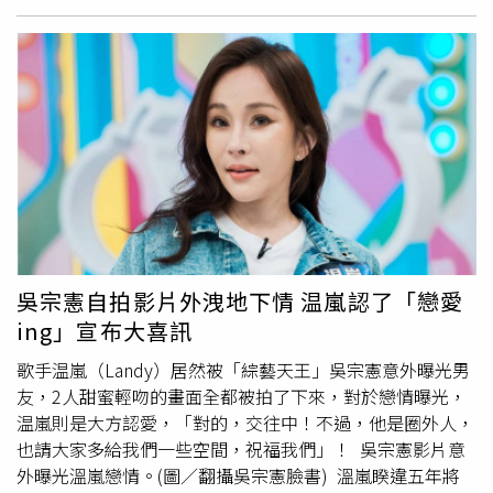
兒都嫁出門有點感傷，但對於大女婿非常滿意，「他個子又
高、教養又好，打籃球又很狠，兩人點滴我參與到底。」之
後卻不改幽默本色，笑說：「生、養、教、陪，賠錢的
賠。」一旁的吳姍儒則立刻回說：「你要不要先進去就
坐。」笑翻全場。吳姍儒29日舉行婚禮，絕美婚紗照同步曝
光。（圖／容易文創提供）家中老四吳睿軒（鹿希派）日前
因吸食大麻遭逮，老爸吳宗憲當時下令不得他參加大姊吳姍
儒婚禮，但新娘吳姍儒則透露，「弟弟一定會來，就算他滿
身鳥屎都是我弟，坐遠一點就好。」面對媒體詢問鹿希派是
否出席婚宴，吳宗憲則未給正面答覆，僅表示：「如果沒有
鹿希派，我會考慮養一條……。」匆匆結束訪問。吳姍儒29
吳宗憲自拍影片外洩地下情 温嵐認了「戀愛
日舉行婚禮，絕美婚紗照同步曝光。（圖／容易文創提供）
ing」宣布大喜訊
婚宴進行前，吳宗憲攜同女兒吳姍儒一同受訪。（圖／焦正
德、林士傑攝）
歌手温嵐（Landy）居然被「綜藝天王」吳宗憲意外曝光男
友，2人甜蜜輕吻的畫面全都被拍了下來，對於戀情曝光，
温嵐則是大方認愛，「對的，交往中！不過，他是圈外人，
也請大家多給我們一些空間，祝福我們」！ 吳宗憲影片意
外曝光溫嵐戀情。(圖／翻攝吳宗憲臉書) 溫嵐睽違五年將