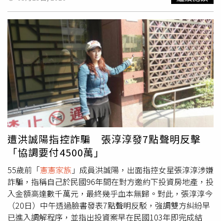
典！』」未料目前人卻在正在加護病房接受醫療團隊治療與
密切觀察？温嵐經紀人表示，後續工作與相關行程也將全面
取消，現階段温嵐將專心配合醫師治療與休養，希望能盡快
恢復健康，早日重返舞台與大家見面。
遭洪誠陽指控詐騙 張淳淳發7點聲明反擊
「協調要付4500萬」
55歲前「
憲憲家族
」成員洪誠陽，出面指控女星張淳淳涉嫌
詐騙，指稱自己於民國96年間在對方邀約下投資房地產，投
入金額高達數千萬元，最終幾乎血本無歸。對此，張淳淳今
（20日）中午透過臉書發表7點聲明反駁，強調雙方糾紛早
已進入調解程序，並指出投資案早在民國103年即完成結