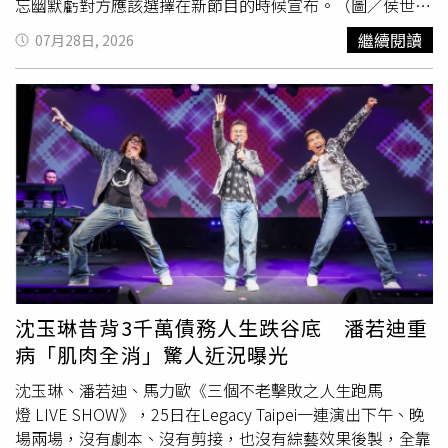
忘幽默虧對方應該選擇在新節目的時候宣布。（圖／侯世駿
攝）由吳宗憲攜手黃路梓茵（Lulu）、陳漢典共同主持的
繼續閱讀
07月28日, 2026
《超級大熱門》，今年3月獲文化部「114年度電視及新媒
體內容製作補助案第二梯次（節目類）」核定補助1000萬
元，製作單位三立電視也證實，節目將於今年啟動錄製，如
今終於敲定8月6日正式開錄。《綜藝大熱門》多次入圍並獲
得金鐘獎肯定，是台灣綜藝代表節目之一。（圖／方萬民
攝）《超級大熱門》可視為經典節目《綜藝大熱門》的全面
升級版。《綜藝大熱門》自2013年7月1日開播，陪伴觀眾
12年，於2025年7月12日完成最後一次錄影，並在同年8月
29日播出最終回，期間多次入圍並獲得金鐘獎肯定，成為台
灣綜藝代表節目之一。改版後，《超級大熱門》將升級為周
末兩小時大型綜藝秀，內容除了保留招牌單元外，也將擴展
至「說、學、逗、唱」等多元表演形式，更加入吳宗憲最擅
沈玉琳昔背3千萬債務人生跌谷底 潘若迪重
長的歌廳秀元素，強化舞台效果與觀眾互動。吳宗憲對節目
病「肌肉全消」驚人近況曝光
收視更展現十足信心，直言：「只要我想做六日，我是唯一
一統天下的人！」認為自己面對節目轉型早已駕輕就熟。
沈玉琳、潘若迪、馬力歐《三個不老擊敗之人生跑馬
Lulu、陳漢典因《綜藝大熱門》結緣，在節目中多次上演婚
燈 LIVE SHOW》，25日在Legacy Taipei一連演出下午、晚
禮橋段，沒想到戲裡演到戲外成真。（圖／侯世駿攝）值得
場兩場，沒有劇本、沒有剪接，也沒有綜藝效果後製，全靠