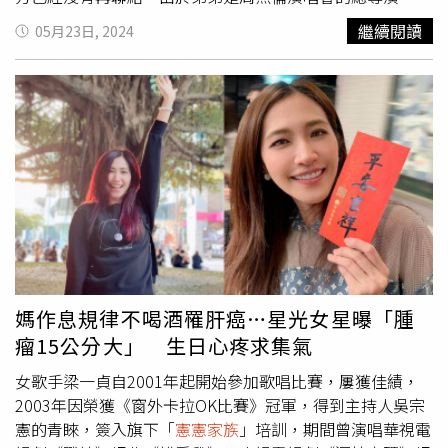
此每當周杰倫要在台灣辦演唱會，很多親朋好友都會找他拿
繼續閱讀
05月23日, 2024
票，「但說真的，我自己都沒有票」。小鐘表示他也不會有
周杰倫演唱會的門票。（圖／翻攝自YouTube／同學來了）
小鐘表示他也不會有周杰倫演唱會的門票。（圖／翻攝自
YouTube／同學來了）小鐘坦言，對方只要回到台灣開唱，
自己都會很怕接到朋友的電話，「最怕周杰倫在台灣開演唱
會」，除此之外，他還曾被拜託能否在後台與周杰倫合照，
他每次都只能雙手一攤，「我真的也沒辦法」。小鐘推薦大
家可以找阿Ken要周杰倫的門票。（圖／翻攝自YouTube／
同學來了）小鐘最後還開玩笑向所有的親朋好友和圈內朋友
表示，若真想看周杰倫演唱會，卻搶不到票的話，可以找阿
Ken，「找一個每天跟他（周杰倫）打網球的人、演唱會會
出現的人、周遊記會出現的人」！
媽作息規律不喝酒罹肝癌…星光女星曝「腫
瘤15公分大」 生日心疼求集氣
女歌手梁一貞自2001年起開始參加歌唱比賽，屢獲佳績，
2003年因榮獲《窗外卡拉OK比賽》冠軍，得到主持人吳宗
憲的青睞，簽入旗下「
憲憲家族
」培訓，期間曾演唱華視電