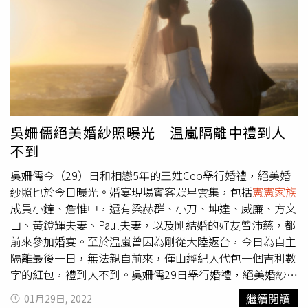
獲得第56屆金鐘獎戲劇節目男配角即將推出新作《婚姻結業
的，精準到by second！」令人讚嘆不已。Sandy伴娘團找
式2》《最佳利益2—決戰利益》
來小紅（左起）、魏如昀、晏柔中、Una擔任。此外，前
Tension成員Raymond（胡恩瑞）也在婚禮獻唱《My
Dear》，說到Raymond，Sandy讚他人超可愛，並表示是
先認識他才認識王先生，而且雙魚座的Raymond細心敏
感，「他是第一個跑去問王先生，說『你們2個是不是怪怪
的』那個人！」又說：「也是因為Raymond說了，王先生
才開始察覺自己的情愫。」Raymond和新人交情好，自己
吳姍儒絕美婚紗照曝光 温嵐隔離中禮到人
說要來唱歌、點歌也沒經過新人同意，「就直接說他想好表
不到
演了，還計算節拍，說你們這裡出場，到這裡就揮手、或做
什麼之類的，讓Sandy忍俊不住笑說：「到底是干你什麼事
吳姍儒今（29）日和相戀5年的王姓Ceo舉行婚禮，絕美婚
啊？」而且他不但都想完了，還指定要在二進時唱，讓沒有
紗照也於今日曝光。婚宴現場賓客眾星雲集，包括
憲憲家族
要二進的Sandy跳腳，「我私底下都叫他uncle，大我整整
成員小鐘、詹惟中，還有梁赫群、小刀、坤達、威廉、方文
一輪，但他很可愛，真的是我們很好的朋友。」
山、黃鐙輝夫妻、Paul夫妻，以及剛結婚的好友曾沛慈，都
Raymond（右二）是Sandy夫妻的牽線人，與MIN（左
前來參加婚宴。至於温嵐曾因為剛從大陸返台，今日為自主
起）、曾理、Andy一起擔任伴郎。
隔離最後一日，無法親自前來，僅由經紀人代包一個吉利數
字的紅包，禮到人不到。吳姍儒29日舉行婚禮，絕美婚紗照
同步曝光。（圖／容易文創提供）婚宴進行前，吳宗憲攜同
繼續閱讀
01月29日, 2022
女兒吳姍儒一同受訪，表示在數月之內接連將二女兒跟大女