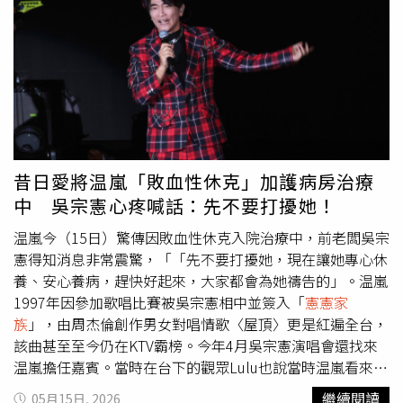
海站、5月30日廣州站及6月13日成都站，皆已宣布延期。
温嵐經紀人先前受訪時透露，她對於無法如期完成工作感到
相當自責，「一見到我就哭著道歉」，令人相當心疼，也讓
外界更加關注她後續恢復情況。
昔日愛將温嵐「敗血性休克」加護病房治療
中 吳宗憲心疼喊話：先不要打擾她！
温嵐今（15日）驚傳因敗血性休克入院治療中，前老闆吳宗
憲得知消息非常震驚，「「先不要打擾她，現在讓她專心休
養、安心養病，趕快好起來，大家都會為她禱告的」。温嵐
1997年因參加歌唱比賽被吳宗憲相中並簽入「
憲憲家
族
」，由周杰倫創作男女對唱情歌〈屋頂〉更是紅遍全台，
該曲甚至至今仍在KTV霸榜。今年4月吳宗憲演唱會還找來
温嵐擔任嘉賓。當時在台下的觀眾Lulu也說當時温嵐看來非
常健康、一切正常，「「她還有對著我說『Lulu、漢
繼續閱讀
05月15日, 2026