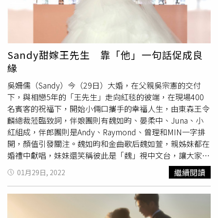
工，打工也是種學習，原來做這個工作的人生是這麼過的、
識重覆唸台詞，有一次等垃圾車時，她無意識喃喃自語地講
這個工作的技能是這樣做的，Darren也去幫人家洗車，原來
泉州話，當她回過神來，發現路人用很奇怪的眼神看她，就
洗車是要這樣子洗的，所有的過程都是累積，而不是委屈，
以最快速度跑回家，覺得自己的行爲太奇怪太丟臉了。李亦
有這種念頭，才能把心打得更開，接受各種學習，在心態上
捷在《天字第二號》飾演小三，使用泉州話演出。（圖／公
永遠是個少年。（圖／莊立人攝）「哪部戲是我認為最好
視台語台提供）郁方在劇中飾演正宮，現實中，她認為「正
Sandy甜嫁王先生 靠「他」一句話促成良
的？嚴格看起來都好像還可以再更好，如果可以讓我再演一
宮」、「小三」這種詞彙是歧視，「夫妻」才是唯一正確的
緣
次同樣一部戲、同樣一個角色，以現在我覺得也會有不同的
形容詞，郁方不由得替正宮們打抱不平，認為小三只考慮當
表演方式放在裡面，可是後來覺得算了反正都過去了，只要
吳姍儒（Sandy）今（29日）大婚，在父親吳宗憲的交付
下的快樂，正宮卻還要擔負家庭責任，小三享受的成果都是
將來新的工作盡力去做。」讓Darren拿下第56屆金鐘獎戲
下，與相戀5年的「王先生」走向紅毯的彼端，在現場400
正宮前面的積累，譴責外遇的人不善待老婆，卻永遠追求外
劇節目男配角的《我的婆婆怎麼那麼可愛》，第一次演那麼
名賓客的祝福下，開始小倆口攜手的幸福人生，由東森王令
面的新鮮。郁方與馬力歐年輕時為「
憲憲家族
」師姐師弟關
孬、怕老婆的角色，鄧安寧導演告訴他：「你不用太刻意來
麟總裁蒞臨致詞，伴娘團則有魏如昀、晏柔中、Juna、小
係，兩人認識20多年，看著對方成長，對彼此非常熟悉，很
擠眉弄眼，喜劇不是誇張就好，你認真的走心，認真的去把
紅組成，伴郎團則是Andy、Raymond、曾理和MIN一字排
容易帶入這次久婚的夫妻角色。談到馬力歐剛出生的女兒與
這個場景演出來，很認真就對了，自然而然就會顯得很笨很
開，顏值引發關注。魏如昀和金曲歌后魏如萱，親姊妹都在
太太，如果有一天最愛的兩個女人吵架會幫誰，馬力歐表示
ㄘㄨㄛˊ。」喜劇的荒謬原來是這麼來的，反正Darren也是
婚禮中獻唱，妹妹還笑稱彼此是「魏」視中文台，讓大家開
他都不會幫，但他絕對會很寵兩人，不過太太是最辛苦的
個沒有偶包的人，就努力跟著導演的要求吧，「做不到」才
心不已。柯有倫也受邀在婚禮上獻唱、吳宗憲更率領
憲憲家
人，所以會護著她，而女兒也不能太寵，只能寵到99%，言
繼續閱讀
01月29日, 2022
是他最怕的。（圖／莊立人攝）Darren邱凱偉1976年12月
族
大集合，Sandy表示：「我爸一直說要唱歌，我不知道他
語間盡是透露對家人滿滿的愛。馬力歐出演《天字第二號》
18日2010年以雙人組合「浪花兄弟」推出同名國語專輯曾
要怎樣，所以就乾脆空一個時間給他。」身兼婚禮策劃總監
台語愛情諜報片男主角，郁方誇其為本劇不二人選。（圖／
演出《波麗士大人》《熊貓人》《親愛的，我愛上別人了》
的她，直接在Rundown上空出40分鐘的時間給爸爸，「整
公視台語台提供）
《春梅》等戲劇作品2021年憑《我的婆婆怎麼那麼可愛》
個主持人稿是我寫、流程也是我拉，time code也是我拉