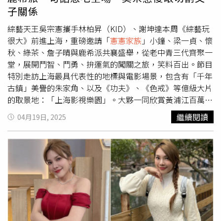
解中，亦涉及其對外（包含社群平台如臉書）所提及之金額
炮的方法把器材撐起來。遇到大雨得赤手護器材、沒有車、
子關係
與實際向本人要求之金額顯有落差，顯示其主張並不一致。
器材壞了得「再挖錢」。但也有回報：有人停兩小時聽他
五、本人曾歷經重大疾病，身心承受極大壓力。在持續聽聞
唱、給他擁抱；甚至有乞討者說「沒有錢，但用時間支持
綜藝天王吳宗憲攜手林柏昇（KID）、謝坤達本周《綜藝玩
外界相關不實言論後，導致身體免疫力顯著下降。基於健康
你」。疫情時期的收入不穩與「下一頓怎麼吃」的焦慮，讓
很大》前進上海，重磅邀請「
憲憲家族
」小鐘、梁一貞、懷
考量、希望平靜生活，並念及雙方過去情誼，本人於民國
他承認：最難的，其實是對未來的不確定。街頭大約四年，
秋、綠茶、詹子晴與鹿希派共襄盛舉，從老中青三代齊聚一
105年再次支付新台幣500萬元予洪誠陽，純屬止紛息爭及
他發現「街頭的上限就這樣」；跨年、聖誕或許能賺多一
堂，展開鬥智、鬥勇、拚運氣的闖關之旅，笑料百出。節目
求取安寧，並非承認任何額外債務。六、洪誠陽另提出民國
點，平日卻常只有一兩千。於是他宣告「最後一場」後，全
特別走訪上海最具代表性的地標與電影場景，包含有「千年
97年5月9日陽信銀行匯款新台幣5,240,000元予第三人之資
面停演、轉往製作、後製、錄音與教學。一次綜藝節目臨時
古鎮」美譽的朱家角、以及《功夫》、《色戒》等億級大片
料，並主張本人應負責該筆款項。惟該匯款：（一）並非本
有人翹班，他接到《大熱門》電話「救火唱高音」，因此被
的取景地：「上海影視樂園」。大夥一同欣賞黃浦江百萬夜
人所為（二）亦非雙方合作或結算範圍內之款項（三）與本
吳宗憲注意到：「你發片了嗎？…想發片嗎？」自此加入
憲
景，讓吳宗憲不禁感性吐露心聲：「我人生中有一部屬於自
繼續閱讀
04月19日, 2025
案法律關係無關（四）對方迄今未提出任何合理說明或證據
憲家族
，機會開啟。談到「第一首歌」的曲風在短影音洗腦
己的電影，叫做《Mr.Rabbit》。」未料話才一出口，小鐘
證明其關聯性七、在上述事實明確存在之情況下，洪誠陽仍
時代是否吃虧？他坦白：是。但這首歌是憲哥出題「寫一首
立刻接話虧說：「因為憲哥眼睛一直是紅的！」吳宗憲秒變
對外指稱本人「詐騙」，已嚴重侵害本人名譽，相關法律責
會感動我的歌」後，他選擇對過去十幾年的人生做一次交
臉說：「不是那個意思啦！」KID在「比手劃腳」關卡中戲
任本人將依法追究。本人尊重司法程序，並相信事實與證據
代，也當作對憲哥的回應。「不是為了爆，是想留下一些東
劇魂爆棚，表演賣力，卻被自家隊員鹿希派吐槽：「我記憶
終將還原真相，社會自有公評
西，甚至有一天能拿給孫子聽。」他補充，未來會有更有節
力太差，記超過三個答案我真的不行。」還順勢牽拖隊友表
奏、節奏感的作品，但此刻，真誠是首要。最後，守恩新歌
現，引發現場眾人一陣炮轟。KID氣憤怒吼：「枉費我比得
已上各大數位平台；這首歌不是負面，而是在負面狀態下、
那麼好！」吳宗憲憲見狀也忍不住開酸：「有這種小孩？我
對未來仍肯定的一首歌。MV在公司YouTube「
憲憲家族
」
過繼給你啦！」讓現場笑聲不斷。此行當然也少不了體驗當
可看，期待大家給他一點點關注。陳守恩 IG：
地美食，製作單位祭出觀眾最愛的「上課麥亂來」關卡，隊