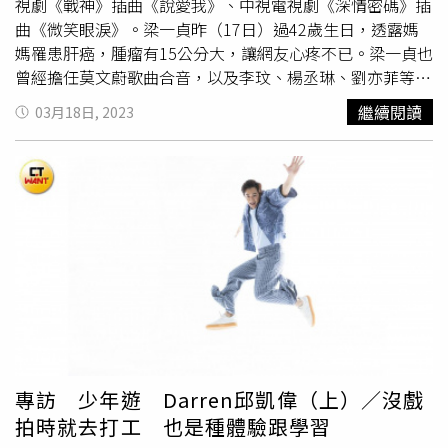
視劇《戰神》插曲《說愛我》、中視電視劇《深情密碼》插
曲《微笑眼淚》。梁一貞昨（17日）過42歲生日，透露媽
媽罹患肝癌，腫瘤有15公分大，讓網友心疼不已。梁一貞也
曾經擔任莫文蔚歌曲合音，以及李玟、楊丞琳、劉亦菲等歌
手的Demo配唱。豐富的演唱經歷，讓梁一貞在2006年有了
繼續閱讀
03月18日, 2023
發片的機會，卻因突如其來一場嚴重的車禍意外，導致顴骨
斷裂差點毀容，也打碎了她的歌手夢，所幸幾乎要放棄歌唱
夢想的她，在母親的支持與信仰的力量下，才重新找回自
信。梁一貞17日慶祝42歲生日，並在臉書提到「在今年過
年的時候，媽媽因為身體不舒服去醫院檢查，被發現為肝細
胞癌，腫瘤有15公分這麼大，可想而知他的嚴重，我實在很
難接受這個事實，媽媽基本上早睡早起也不喝酒，但遇到了
也只能接受並且積極接受治療！」梁一貞強調，「目前除了
標靶藥物也接受長庚的質子治療。即使很不舒服，媽媽還是
表現得很樂觀，但我們都知道其實只是不想讓我們擔心，所
以我真心的希望大家為我的媽媽加油打氣，我以後所有的生
日願望都要給我媽媽的健康，希望治療一切順利」。（圖／
專訪 少年遊 Darren邱凱偉（上）／沒戲
翻攝自梁一貞 Jenny Liang臉書）
拍時就去打工 也是種體驗跟學習