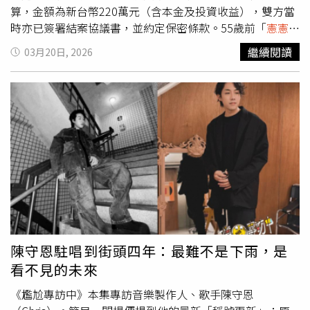
算，金額為新台幣220萬元（含本金及投資收益），雙方當
時亦已簽署結案協議書，並約定保密條款。55歲前「
憲憲家
族
」成員洪誠陽，出面指控女星張淳淳涉嫌詐騙。（圖／洪
繼續閱讀
03月20日, 2026
誠陽提供）張淳淳表示，結案後仍持續聽聞洪誠陽在外散布
不利言論，為此她向台北地方法院聲請調解。她進一步指
出，首次調解庭洪誠陽未出席，第二次到場後卻開口要求新
台幣4500萬元，才願意解決爭議，否則將召開記者會對外
爆料，相關金額與洪誠陽對外說法存在極大落差。針對洪誠
陽提出的524萬元匯款資料，張淳淳也駁斥，相關金額並非
她應負擔的債務或責任。她最後強調，在上述事實明確的情
況下，洪誠陽仍對外指稱其「詐騙」，已嚴重侵害名譽，後
續將依法追究相關法律責任。她坦言，此事對自身造成極大
壓力與身心影響，為求平息紛爭、恢復生活平靜，已於民國
105年支付500萬元給洪誠陽，但強調該筆款項「純屬止紛
息爭及求取安寧」，並非承認任何額外債務。張淳淳正式聲
陳守恩駐唱到街頭四年：最難不是下雨，是
明：針對洪誠陽先生近日對本人所為之相關指控，特此說明
看不見的未來
如下：一、本案係洪誠陽主動邀請本人協助其進行房地產投
資，並由其提供新台幣50萬元資金，該筆資金已經法院公證
《尷尬專訪中》本集專訪音樂製作人、歌手陳守恩