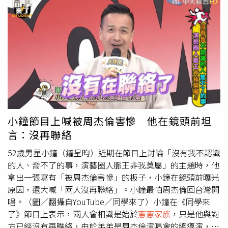
歌曲。（圖／周杰倫IG）接著周杰倫曬出他與方文山的對
話，只見晚間11點多，周杰倫斷續傳訊「你半小時給一些句
子如何，我們半夜來完成這首歌曲」，方文山回覆「先有詞
嗎」，接著同意表示「好，我去開電腦...」周杰倫與方文山
凌晨創作歌曲。（圖／周杰倫IG）周杰倫與方文山凌晨創作
歌曲。（圖／周杰倫IG）另一張對話截圖，對話時間已經是
凌晨5點10分，方文山傳訊息「所以你A3旋律是醒來才寫
嗎？」周杰倫回答「Yes」、「或是夢裡」，並為兩人的對
話下了註解：「認真的男人最美麗，謝謝文山與我」、「晚
安啦」。方文山早期獲得吳宗憲賞識，簽約成為「阿爾發唱
小鐘節目上喊被周杰倫害慘 他在鏡頭前坦
片」的作詞人、「
憲憲家族
」成員，並和周杰倫合作，創作
言：沒再聯絡
出《七里香》、《夜曲》、《本草綱目》、《我不配》等多
首膾炙人口作品，成為樂壇創作的黃金組合。
52歲男星小鐘（鐘呈昀）近期在節目上討論「沒有我不認識
的人、喬不了的事，演藝圈人脈王非我莫屬」的主題時，他
拿出一張寫有「被周杰倫害慘」的板子，小鐘在鏡頭前曝光
原因，還大喊「兩人沒再聯絡」。小鐘最怕周杰倫回台灣開
唱。（圖／翻攝自YouTube／同學來了）小鐘在《同學來
了》節目上表示，兩人會相識是始於
憲憲家族
，只是他與對
方已經沒有再聯絡，由於弟弟是周杰倫演唱會的總導演，因