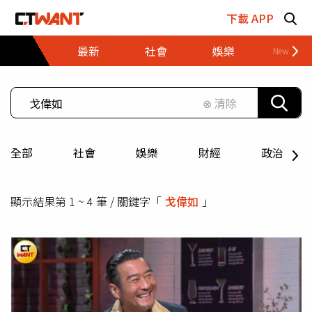
跳至主要內容區塊
下載 APP
最新
社會
娛樂
財經
⊗ 清除
全部
社會
娛樂
財經
政治
顯示結果第 1 ~ 4 筆 / 關鍵字「
戈偉如
」