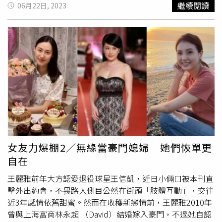
繼續閱讀
06月22日, 2023
器、體貼，包容了浪子性格的他，讓他「從野馬被馴服成野
90年代以《家有仙妻》和《浴火鳳凰》等電視劇打開知名度
驢」，並表示女友知道他回台灣都住前妻家，只囑咐他「不
的她，出道超過30年，累積大量戲劇作品。過去她還以《愛
要讓林小姐不舒服」，是個完全會站在別人立場為別人著想
上巧克力》入圍過第47屆金鐘獎戲劇節目女配角獎，演技備
的女人。情史豐富的孫興曾在上節目時自曝「玩太兇」。
受外界肯定。
戈偉如
。（圖／報系資料照片）但
戈偉如
在29
（圖／翻攝自康熙來了YT）當時媒體詢問孫興對於和林美貞
歲時，風光嫁給老虎牙子品牌執行長林志隆，是當時所謂被
再復合的可能性，他堅定表示和林美貞現在是朋友、家人，
稱為嫁入豪門的女明星。她與林志隆婚後育有一子，但因為
兩人不會再復合，未料去年年底就傳出再度復合消息，且疑
她對丈夫林志隆屢傳花邊緋聞很沒安全感，這段婚姻最後只
似已在台同居一年，只能說孫興即便年過60，感情世界卻依
維持了4年即告吹。離婚後的
戈偉如
與林志隆，兩人的感情
舊非常精彩。林美貞甜認和孫興復合，「回復當年戀愛的感
生活各自精采。
戈偉如
離婚後桃花持續朵朵開，一度在好友
覺」。（圖／報系資料照）
溫翠蘋牽線下，閃婚了身家逾10億元的富商李紀曾，但她的
第二段婚姻更短命，只維持2年就離婚。歷經2次豪門婚的
戈
偉如
曾對媒體坦言，有錢人家通常都立有許多規矩，這兩段
女友力爆棚2／無緣當豪門媳婦 她們恢單更
婚姻讓她更加了解，自己想要的，其實是愛情而非婚姻，現
自在
在的她不願再嫁，當個只願談戀愛的單身女郎。劉伊心。
（圖／報系資料照片）而擁有「美胸皇后」封號的藝人劉伊
王麗雅前年大方認愛退役球星王信凱，近日小倆口被本刊直
心，當年是在自己28歲時，結識大她24歲的「老虎牙子」
擊外出約會，不畏路人側目公然在街頭「肢體互動」，交往
品牌執行長。劉伊心過去曾在《單身行不行》節目分享過，
近3年感情依舊甜蜜。然而在收穫新戀情前，王麗雅2010年
她跟林志隆在曖昧階段時，因為覺得與對方年紀差有點多，
曾與上海富商林永超 （David）結婚嫁入豪門，不過她自認