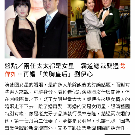
《家有仙妻》走紅兩岸三地。（圖／報系資料照）孫興和駱
麗娜2011年一起吸大麻被逮，兩人患難見真情，但大麻事
件後孫興和年邁的父母同住在三亞，且忙拍戲和當DJ，經
常到上海、南京等地工作，而駱麗娜在三亞沒朋友，又要陪
他的父母，據傳她過得不是很開心，兩人才會分手。2001
年孫興和林美貞在馬來西亞註冊結婚，兩年後生下獨子孫
恆。（圖／報系資料照）2014年6月孫興、林美貞帶著兒子
孫恆同赴加拿大、三亞兩地工作兼度假，兩人感情似乎朝復
合前進。同年9月孫興、駱麗娜刪光微博，林美貞也證實
盤點／兩任太太都是女星 霸道總裁娶過
戈
孫、駱兩人已分手。2015年，孫興和林美貞在美麗希臘復
偉如
…再婚「美胸皇后」劉伊心
婚。林美貞按捺不住興奮，在社交平台表示：「我
HUN（婚）了。」戲劇的是，外界都以為孫興和林美貞是
演藝圈女星的婚姻，是許多人茶餘飯後的討論話題。而對有
破鏡重圓，但據傳過去的9年，兩人只分居，沒有真正簽字
些男人來說，可能身分、職位看似跟演藝圈沒什麼關連，但
離婚，而如果故事到此結束，不失為浪子回頭的一樁美事，
在因緣際會之下，娶了女明星當太太。即使後來與女藝人的
可是這齣劇情，遠比吃瓜群眾想像的要狗血。2019年孫興
婚姻走不下去，離了婚再娶，再婚的又是女明星，跟演藝圈
爆和平頭女富商Oliver交往，兩人已在去年和平分手。（圖
特別有緣。像是老虎牙子品牌執行長林志隆，結過兩次婚的
／翻攝自新浪娛樂）2019年網上傳出孫興和「光頭女富
他，第一任跟第二任妻子，全都是女明星，也讓他除了因為
商」的甜蜜合影，去年初他回台承認戀情，表示女方小他9
事業活躍於新聞版面外，又多了跟娛樂新聞相關的話題性。
歲，中文名叫燕子、英文名是Oliver，更讚讚女方個性大
說到林志隆的第一任妻子，是現年58歲美魔女
戈偉如
。在