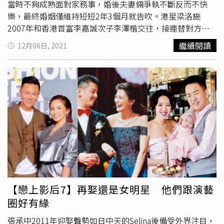
其實心態上有點拒絕對方，且媽媽也一度反對這段戀情，怕
當時不夠成熟面對家務事，婚後夫妻倆爭執不斷反而不快
她被外界貼「攀附豪門」的標籤。後來看到劉伊心與林志隆
樂，最終婚姻僅維持短短2年3個月就告吹。港星梁洛施
的交往過程大多都很開心，才放下內心偏見。兩人後來在
2007年和香港首富李嘉誠次子李澤楷交往，接連替對方生
2017年結婚，婚後生下一子一女，家庭幸福和樂。
下3子，甚至為愛選擇淡出演藝圈，無奈卻遲遲得不到名
繼續閱讀
12月06日, 2021
份，直到2011年她對外宣告「恢單」，確定無緣豪門，但
她2018年復出上綜藝時，提及這段情仍自豪表示「我是那
位曾經選擇過，但不後悔的梁洛施。」
戈偉如
在事業如日中
天之際嫁給「老虎牙子」執行長林志隆，但豪門少奶奶規矩
多，導致婚姻4年就畫下句點；11年後
戈偉如
再嫁富豪李紀
增，但婚姻維持１年仍以失敗收場，
戈偉如
不僅霸氣拒絕高
額贍養費，離婚當天還開心與姊妹淘嗑鍋，擺脫豪門反而活
得更自在。韋汝2010年與遠航董事長張綱維在峇里島密
婚，同年迎來兒「Henry」，但雙方還沒有在台灣登記，張
綱維便爆出偷吃自家空姐、另有婆媳問題，讓韋汝豪門夢碎
成為單親媽媽。分手後韋汝一肩扛起育兒的重責大任，雖然
男方每月給她贍養費，但韋汝把錢全數都存在兒子戶頭，生
【戀上影后7】再娶還是女明星 他們跟演藝
活開銷全靠她積極接通告、投資副業來養活母子兩人。
圈好有緣
張承中2011年迎娶聲勢如日中天的Selina後備受外界注目，