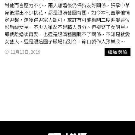
對他而言壓力不小，兩人離婚後仍保持友好關係，張承中單
身後爆出不少桃花，都是跟演藝圈有關，如今本刊直擊他情
定尹馨，還獲得尹家人認可，或許有可能梅開二度迎娶這位
影后級女星，不少人雖然不是藝人身分、但卻娶了女明星，
即使離婚後再娶，也還是跟演藝圈脫不了關係，不知是就愛
女藝人、還是跟這圈子磁場特別合。節目製作人孫樂欣
2008年與馮媛甄在美國祕密結婚，但4年後即分手收場，直
繼續閱讀
11月13日, 2019
到2014年再娶鍾欣怡，現育有一子一女，馮媛甄也於2015
年嫁給霧峰林家第10代傳人、外傳身家約30億台幣的賽車
手林帛亨，各自家庭婚姻幸福。賈靜雯2005年挺肚下嫁小
她2歲的孫志浩，婚後生下女兒梧桐妹，但婚姻僅維持5年就
告吹，孫志浩2016年再娶名模林若亞、賈靜雯也嫁給修杰
楷生下兩名女兒，今年梧桐妹畢業，孫志浩與賈靜雯、修杰
楷同框畢業典禮，讓外界一片讚聲。老虎牙子執行長林志隆
1994年迎娶戲劇圈當紅女星
戈偉如
，兩人育有一子，但僅
維持4年就離婚，直到2016年再婚小他24歲的劉伊心，去年
底宣布懷孕5個月，一度傳出
戈偉如
所生的兒子心生不滿。