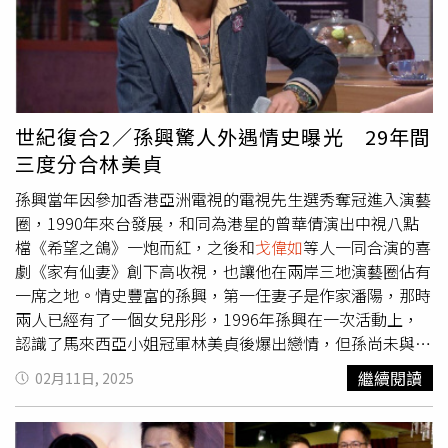
世紀復合2／孫興驚人外遇情史曝光 29年間
三度分合林美貞
孫興當年因參加香港亞洲電視的電視先生選秀奪冠進入演藝
圈，1990年來台發展，和同為港星的曾華倩演出中視八點
檔《希望之鴿》一炮而紅，之後和
戈偉如
等人一同合演的喜
劇《家有仙妻》創下高收視，也讓他在兩岸三地演藝圈佔有
一席之地。情史豐富的孫興，第一任妻子是作家潘陽，那時
兩人已經有了一個女兒彤彤，1996年孫興在一次活動上，
認識了馬來西亞小姐冠軍林美貞後爆出戀情，但孫尚未與前
妻潘陽離婚。2001年孫興和林美貞在馬來西亞註冊結婚，
繼續閱讀
02月11日, 2025
兩年後生下獨子孫恆。2003年孫興事業重心逐漸從台灣轉
移到大陸，2005年他在拍戲期間認識了來自四川且小15歲
的駱莉娜，也因此和林美貞鬧婚變。孫興（左2）演出台劇