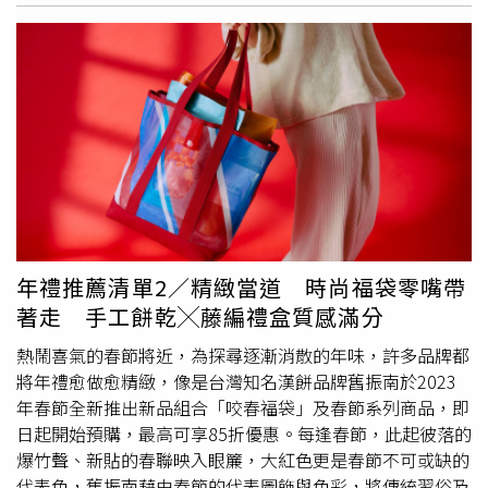
活動網站（https://reurl.cc/ykraqO）查詢。
至2023年4月5日間出發，購買指定旅行社和航空公司之所
味元素，將傳統與創新濃縮於一條巷子內，用貼近生活的方
有韓國旅遊商品，不論是參加韓國團體行程、還是自由行到
式，讓更多人看見台酒產品的好、進而認識百年企業充滿活
韓國趴趴走，於活動期間內在活動網站完成韓國團體行程、
力的一面、並且輕鬆體驗台灣在地酒品的歷史及魅力。※飲
機票或一日遊的登錄，每個月就有機會抽中韓國折疊手機、
酒過量，有害健康，未滿18歲請勿飲酒。
藍芽耳機、Kingdom Friends行李箱、韓國來回機票等好
禮！同時也提醒已經在12月買行程去韓國回來的朋友們也可
以登錄抽獎，越早登錄，中獎機會越大！好運2.「驚喜
戳戳
樂
」天天加碼送：活動期間天天開獎，有戳就有獎，不妨每
天來抽韓國團體／自由行行程折價券、機票折扣碼，幫自己
飛韓國省荷包。好運3.「分享活動」請你喝下午茶：還沒有
計劃出境旅遊也沒關係，只要成為「韓國觀光公社台北支
年禮推薦清單2／精緻當道 時尚福袋零嘴帶
社」FB粉專粉絲，活動期間每人每日都可公開分享活動至
著走 手工餅乾╳藤編禮盒質感滿分
個人FB一次，活動結束後將抽出300位粉絲朋友，獲得CITY
CAFÉ提貨券一張，分享愈多次，中獎機率愈大。到韓國體
熱鬧喜氣的春節將近，為探尋逐漸消散的年味，許多品牌都
驗滑雪的樂趣。目前正值白雪紛飛的浪漫冬季，來韓國除了
將年禮愈做愈精緻，像是台灣知名漢餅品牌舊振南於2023
滑雪之外，更可以體驗冰釣、溫泉、熱騰騰的街邊小吃，甚
年春節全新推出新品組合「咬春福袋」及春節系列商品，即
至還有多元的韓國冬季慶典。此外，韓國觀光公社也透過各
日起開始預購，最高可享85折優惠。每逢春節，此起彼落的
方專家評鑑，選出了在疫後最適合遊客前往的「安心旅遊
爆竹聲、新貼的春聯映入眼簾，大紅色更是春節不可或缺的
125選」，提供台灣旅客更多值得探訪的韓國景點，詳情可
代表色，舊振南藉由春節的代表圖飾與色彩，將傳統習俗及