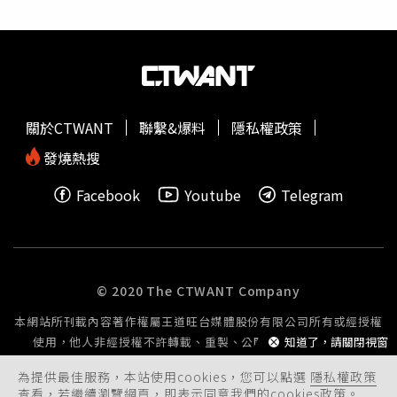
對身處「檢疫地獄」的機師來說，面對指揮中心指令天天
打架的戲，也開玩笑表示：「邱澤比較猛！」向來給人亮麗
改，班表也跟著天天動，機組員手機安裝的班表軟體ecrew
形象的陽靚，這次扮起強悍的中年婦女，以樸實打扮示人的
更是天天跳「班表變更」，有時候一點進去，整排都是紅字
她笑說「觀眾進戲院看一定找不到我。」金鐘獎最具潛力新
（指被調整過後的班），但不出一個小時又改，甚至一天改
人獎得主的白小櫻，在片中戲份不多卻很吸睛，擔任全片笑
3、4次。有機師就說，現在對於他們來說，班表就像是「生
聲擔當的角色，甫滿13歲的她期待今天第一次看電影已
活指引」，詳列出哪天要去插鼻孔、哪天要去戳喉嚨，哪天
久。 邱澤和許瑋甯許願票房大賣要為大家做「愛的料
關於CTWANT
聯繫&爆料
隱私權政策
才可以出關。到最後，班表改來改去，昨天戳的喉嚨，今天
理」。（圖／林士傑攝影） 在《當男人戀愛時》中顛覆形
可能全部不算數，白戳了，問公司也沒有答案，每天就只能
象演出的鍾欣凌，表示自己很享受觀眾看到她一臉橫肉的兇
發燒熱搜
被動等消息。對華航來說，指揮中心說什麼就什麼，也沒有
狠模樣，很興奮終於可以不顧形象「腿開開」。邱澤一出場
Facebook
Youtube
Telegram
「抗辯」的權利，什麼營運壓力、人力調度都在陳時中一句
就用片中角色的口氣宣傳電影即將上映，一定要揪人去看！
「我們也很痛苦」中被忽視。至於上前線的機師，如今更像
而在片中有多場起承轉合情感戲的許瑋甯，從一開始的冰山
各界亟欲甩鍋的人質，生殺大權掌握在他人手上，心累、心
臭臉到中後段的戀愛階段，以及幾場心碎戲的演出，都讓全
死的界線早已模糊。
場觀眾跟著角色的心情起伏，她昨日也隱身在口碑場場次
中，和全場觀眾看完全片，感動落淚。許瑋甯透露在片中有
© 2020 The CTWANT Company
一場和邱澤的分離戲是最難詮釋的，她也期待觀眾看過《當
本網站所刊載內容著作權屬王道旺台媒體股份有限公司所有或經授權
男人戀愛時》後可以感受到阿成與浩婷間純粹的感情，進而
使用，他人非經授權不許轉載、重製、公開播送或公開傳輸。
知道了，請關閉視窗
更加珍惜身邊的人。《當男人戀愛時》主創團隊們出席電影
首映會。（圖／林士傑攝影）邱澤也大讚首次參演電影的
為提供最佳服務，本站使用cookies，您可以點選
隱私權政策
Lulu黃路梓茵相當用心，將角色設定做得很完整，被問及票
查看，若繼續瀏覽網頁，即表示同意我們的cookies政策。