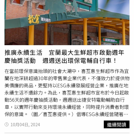
骨」則將嚴選肋骨裹滿孜然，讓人食指大動。瓦城設計2至8
包袋爆米花，不只凝聚喜氣更能和親友共享美味。
人新春美味餐組合，讓顧客在新春年節大啖超值美味。（圖
「DINOTAENG呆萌町
戳戳樂
禮盒」一共 24 格，每一格都
／瓦城泰統集團提供）而為感謝顧客支持，瓦城泰統集團還
充滿驚喜。（499元，圖／SUNFRIEND MOUTH提供）又
集結旗下9大品牌，自1/25至2/28推出「2025蛇年心理測驗
可見超萌短尾袋鼠身影的「DINOTAENG呆萌町
戳戳樂
禮
抽紅包」活動，內用消費不限金額，即可參加心理測驗解鎖
盒」，此次主題以「Marshville COCOCUP」創作，描述
專屬風味個性，並隨機抽取美味發財金，最高金額高達
Marshville棉花糖村居民最喜歡的冬季到來，村裡新開幕的
1,888元。此外，瓦城、時時香、非常泰及1010湘更聯手舉
熱可可店舉辦了可可杯比賽，村民們都為了贏得競賽而使出
推廣永續生活 宜蘭最大生鮮超市啟動週年
辦「2025新春美味餐加碼！福袋
戳戳樂
」抽獎活動，凡至
渾身解數。
戳戳樂
禮盒一共 24 格，內容物包含日本製布丁
慶抽獎活動 週週送出環保電輔自行車！
店內點用新春美味餐，即可加碼抽取現金券、wa幣、人氣
夾心棉花糖、多款包裝設計的汽水風味棒棒糖，以及
料理等開運好禮。另外考量春節期間仍有部分家庭選擇在家
DINOTAENG紋身貼紙，把古靈精怪的短尾袋鼠QUOKKA印
在當前環保意識抬頭的社會大潮中，喜互惠生鮮超市作為宜
享用團圓飯，集團首度推出5大品牌新春套餐外帶自取服
在手上，瞬間可愛指數大提升！不僅可以讓大朋友們重拾童
蘭在地深耕超過30年的零售業企業代表，不僅致力於提供物
務，將自1/21起於wa10 APP開放預購，並於1/23至2/3期間
年回憶，也非常適合親子一起探索、年末聚會時跟朋友們同
美價廉的商品，更堅持以ESG永續發展經營企業，推廣在地
提供取餐。除了可即取即享，顧客還可獲得價值超過千元的
樂。即日起在全台 7-ELEVEN 正式開賣，2025年2月12日前
永續生活不遺餘力。為此，喜互惠生鮮超市宣布於今日起啟
新春紅包來店禮，包含388元餐廳饗宴回店禮3張、288元美
購買更享有兩件95折優惠。臺虎精釀推出巨大金蛇招財錢
動56天的週年慶抽獎活動，週週送出捷安特電動輔助自行
式歡聚回店禮1張及100元泰系美味回店禮2張，若恰好還未
母，讓大家用「眉飛蛇舞招財開醞禮盒組」微醺迎新春。
車，以實際行動來支持環境永續經營，同時提升消費者對環
預訂年菜的人也不妨納入清單。和食餐廳「淡粹」選用
（788元，圖／臺虎精釀提供）而在臺虎精釀紅通通的新年
保的意識。（圖／喜互惠提供。）倡導ESG永續經營隨著氣
「YAMAE食品 宮崎辣味噌」、「SMOLT 月見黃金醬油漬魚
禮盒裡，有象徵吉祥如意的金桔啤酒，點綴甜滋滋的柳橙花
候變遷及環境問題的日益嚴峻，企業肩負起的社會責任愈發
繼續閱讀
10月04日, 2024
卵」設計套餐中3道菜色，圖為「宮崎黑瀨鰤魚佐三色漬魚
蜜，帶來酸甜爽口的多層次果香，搭配「發發發」諧音的
重要。喜互惠生鮮超市總經理曾麗卿表示：「我們深信，永