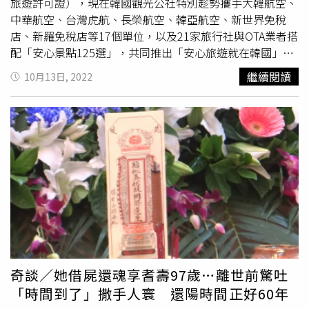
旅遊許可證），現在韓國觀光公社特別趁勢攜手大韓航空、
紅包袋及春節應景甜點—棗枝乙包，數量有限，送完為止。
中華航空、台灣虎航、長榮航空、韓亞航空、新世界免稅
此外，今年更推出舊振南Line會員專屬活動，12月20日起消
店、新羅免稅店等17個單位，以及21家旅行社與OTA業者搭
費不限金額，享優惠價99元加購象徵吉祥與安康的「平安
配「安心景點125選」，共同推出「安心旅遊就在韓國」活
龜」乙只（原價150元）。Aunt Stella詩特莉推以「Have a
動。即日起至11/30，共準備了三項驚喜活動要吸引台灣的
Sparkling New Year」為主題設計，推出新春系列。（圖／
繼續閱讀
10月13日, 2022
朋友，立即動身前往韓國！三岳山纜車。驚喜1. 「驚喜
戳戳
Aunt Stella詩特莉提供）「錦兔星夜」藤編相框禮盒質感滿
樂
」天天加碼送！：想去韓國玩就先來抽韓國團體／自由行
分，收禮或收藏都適合。（1,800元起，圖／Aunt Stella詩
行程折價券、機票折扣碼、免稅店購物金、景點門票／訂房
特莉提供）來自東京的手工餅乾名店Aunt Stella詩特莉即日
折價券等好禮，活動期間天天開獎天天送，有戳就有獎，要
起也正式開賣新春系列禮盒，特別以「Have a Sparkling
讓大家飛韓國省荷包、玩得瘋。驚喜2. 「Fun好康」買行程
New Year」為主題設計新春，採用煙火、舞台、兔子、象
登錄抽大獎：即日起購買11/30前出發之指定韓國團體行程
徵吉祥如意的孔雀與牡丹花等元素。而且繼去年推出藤編造
或自由行指定商品，並於活動期間內於活動網站完成登錄，
型禮盒引發搶購熱潮，今年又開發全新「錦兔星夜」相框禮
就有機會抽中再次前往韓國的來回機票或韓國精品大獎；不
盒，在藤編上蓋中央內嵌6x4吋相框，可自由換上喜歡的照
論想跟團玩透透，或自由行趴趴走，超優惠行程、機票任你
片或明信片裝飾於家中，內盒則以紅底金字logo包布封裝，
選。春川樂高樂園也是新興旅遊推薦點。驚喜3. 「分享活
營造精緻日式質感；另有「錦兔春宴」早餐桌禮盒，將往年
動」請你喝下午茶：還沒有計劃出境旅遊也沒關係，只要成
熱銷盒型加上皮製提把優化再升級，除了藤編上蓋可留做家
為「韓國觀光公社台北支社」FB粉專粉絲，活動期間每人
飾品托盤，禮盒本體也適合當作露營或野餐時的拍照道具；
奇談／她借屍還魂享耆壽97歲…離世前驚吐
每日都可公開分享活動至個人FB一次，活動結束後將抽出
全新設計的皮製把手更提升外出攜帶的便利性，盒內也獨家
「時間到了」撒手人寰 還陽時間正好60年
200位粉絲朋友，獲得CITY CAFÉ提貨券一張，分享愈多
收藏「巧克力餅乾香氛蠟燭」，全台限量1,200組、售價