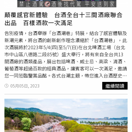
元。（圖／爭鮮餐飲提供）另外，為歡慶爭鮮官方
帶來淡淡乳酪香；表層則撒上台灣野生烏魚子及微量芥末
IG（@sushiexpress.tw）上線，只要於爭鮮官方IG追蹤、按
粉，以此中和烏魚子的腥味並提升鮮味，每片煎至0.1～
顛覆感官新體驗 台酒全台十三間酒廠聯合
讚、留言、分享，當粉絲數滿10,000人即抽出1位幸運兒贈
0.2cm的極致輕薄度，酥脆度令人無法抵擋！即日起在
出品 百樣酒款一次滿足
送「一年份爭鮮」，相當於烤鮭魚肚可免費吃866盤；針對
SUNFRIEND MOUTH官網（https://reurl.cc/o5aLlM）限量
爭鮮150萬會員，更規劃「瘋搶現金券」專屬活動，4/4至
販售，每個精緻禮盒有烏魚子脆煎餅10入及專屬提袋，每盒
告別疫情，台酒舉辦「台酒潮巷」特展，結合了感官體驗及
4/7開啟爭鮮APP搶券，可獲得總價值280元現金折價券。
699元、滿3件即享免運費，數量有限、售完為止。「掌心
新潮元素，將台酒的創新創作理念濃縮於「台酒潮巷」，此
玫瑰」以透明花罩保護搭配金線勾勒的玫瑰提盒。（圖／哈
次酒展將於2023年5/4(四)至5/7(日)在台北啤酒工場（台北
根達斯提供）另外哈根達斯Häagen-Dazs推出的絕美冬季獻
市中山區八德路二段85號）盛大舉行，將有來自全台共13
禮「掌心玫瑰」，延續品牌一貫的極致冰淇淋工藝，以紅玫
間酒廠的酒類產品，展出包括啤酒、威士忌、高粱、清酒、
瑰為靈感，將檸檬乳酪巧克力甘納許化作絲滑花瓣，層層包
葡萄酒等超過百款的經典酒品，讓賓客可以一次滿足，邀請
裹酸甜的草莓冰淇淋，四周佐以抹茶海綿蛋糕與點綴少許新
您一同蒞臨鑒賞品酩。各式台潮主題，帶您進入台酒歷史時
鮮草莓切片，營造以掌心玫瑰為中心的花園意象，一匙入
光隧道台潮灶咖釣酒瓶小遊戲，挑戰成功即可獲得酒廠精美
繼續閱讀
05月05日, 2023
口，交織濃郁香氣與鮮甜滋味，在味蕾逐層綻放，由外到內
好禮。(圖片提供／台灣菸酒公司)此次台酒酒展的主題為
的甜蜜讓人沉迷，捧在手心的意象更適合獻給心中呵護的對
「台酒潮巷」，會場內塑造大眾熟悉的街道場景，其中包含
象。即日起，掌心玫瑰於哈根達斯全台直營門市、線上官方
熱炒店、中藥行、西服店、雜貨店等日常隨處可見的店舖，
商店、LINE禮物販售，原價429元，冬日嘗鮮體驗價399
充滿濃郁的台灣特色，在每一間店舖可以體驗不一樣的有趣
元，線上官方商店亦推出兩入組合798元；此外，自12/5
互動遊戲，如台酒柑仔店的
戳戳樂
，再搭配台味餐飲區，提
起，哈根達斯更於台北敦南旗艦店打造一面浪漫應景的愛心
供各式以酒入菜的經典台菜好滋味，讓人霎時有種時光倒流
玫瑰櫥窗，將門市化作最美街頭打卡熱點。WAT今年帶來九
的感覺。現場不僅可以品嚐到各式經典酒款及酒款衍生出的