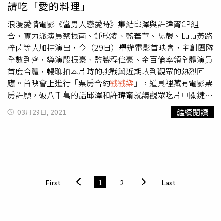
請吃「愛的料理」
作法都是指揮中心先說、華航才知道，也不知道怎麼做，跟
瞎子摸象沒有兩樣。雖然指揮中心說，召回全體機師檢疫是
浪漫愛情電影《當男人戀愛時》集結邱澤與許瑋甯CP組
跟華航討論過，晚上只是討論細節跟影響性，看似有理。不
合，實力派演員蔡振南、鍾欣凌、藍葦華、陽靚、Lulu黃路
過同業說得直接，都已經決定要全面召回，再討論細節有啥
梓茵等人加持演出，今（29日）舉辦電影首映會，主創團隊
用，都是先射箭再畫靶了了，「根本都是討論假的啊」 ，
全數到齊，導演殷振豪、監製程偉豪、金百倫率領全體演員
至於影響也就都丟給華航承擔。而讓華航最為之氣結的，是
首度合體，暢聊拍本片時的挑戰與近期收到觀眾的熱烈回
指揮中心難以理解為何華航「擠不出人力」，這樣的安排將
應。首映會上進行「票房合約
戳戳樂
」，道具裡藏有電影票
讓華航瀕臨全面停飛邊緣。即便華航不斷告知，機師沒辦法
房許願，破八千萬的話邱澤和許瑋甯就請觀眾吃片中關鍵
跨機種調度，表面上看到的閒置人力不一定是有效人力，但
「愛的料理」粉蒸肉，主創團隊也期許可以票房一飛沖
繼續閱讀
03月29日, 2021
指揮中心仍聽不懂，也不當一回事。華航目前有五大機隊，
天。 邱澤和許瑋甯擺出電影中招牌「啥款」Pose。（圖／
但因為功能不同，幾乎是天堂地獄差別。以貨運主力747-
林士傑攝影） 由《紅衣小女孩》系列億萬導演程偉豪監
400貨機為例，擔綱營收主軸，去年開始就載不停，機師飛
製，搭檔〈浪子回頭〉MV破億點擊導演殷振豪的「雙豪組
時更是瀕臨上限，777、350及330則是偶有淡季，唯獨窄體
合」攜手打造《當男人戀愛時》，本片於上週末跑全台造勢
客機738載不了貨，機師幾乎成為閒置人力。意思就是說，
三天，惹得口碑場觀眾又哭又笑，已經有粉絲三天三刷，導
華航即便有1200個機師，也沒辦法混用，得先扣除掉738機
演殷振豪總算一圓電影導演夢，首映現場看到家人特地北上
First
1
2
Last
隊約200人，然剩下約1000人，也不是「這裡騰出100個
觀禮，感動濕紅眼眶。有「國民阿爸」之稱的蔡振南，在電
人，就有100個人力」，加上747每個趟次的飛行時間都
影裡和邱澤的父子情奪走許多搶先看口碑場觀眾的眼淚，而
長，人力更顯左支右絀，幾乎是完全沒有多餘人力可替補。
在片中飾演邱澤大哥的金鐘視帝藍葦華，回憶起一場和邱澤