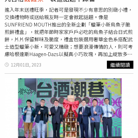
果布丁」1個。若將畫作投稿於爭鮮官方FB活動貼文留言
不要帶給小朋友」、「現在的社會，更要機會教育小孩子！
區，還可再抽「遊戲愛樂園」門票（價值520元／張）。著
不然以後不順心的事會更多」、「其實我也很討厭小孩帶糖
進入年末送禮旺季，記者可是發現不少有意思的別緻小禮，
色紙可於全台門市索取或官網下載。品牌同步針對爭鮮APP
回家」。
交換禮物時或送給親友時一定會掀起話題。像是
會員推出「兒童節 FUN四月」活動，即日起至4/30至爭鮮
SUNFRIEND MOUTH推出的全新企劃「蠟筆小新烏魚子脆
迴轉壽司憑APP單筆消費滿600元，可獲抽獎資格，有機會
煎餅禮盒」，就把年節時家家戶戶必吃的烏魚子結合日式煎
獲得關西六福莊兒童主題房（含早餐、兩日無限暢遊手環、
餅，片片保留鮮味及脆度，禮盒包裝選用奢華金色系搭配武
主題房禮包等）、六福村主題遊樂園門票等。定食8則與插
士造型蠟筆小新，可愛又精緻；想要浪漫傳情的人，則可考
畫創作者「Crazy eyes瘋狂眼珠」推出聯名限定著色紙，
慮哈根達斯Häagen-Dazs以擬真小巧玫瑰，再加上綻放多層
4/1至4/14來店消費，12歲以下兒童即可獲得聯名著色紙1
次口感的草莓冰淇淋，所獻上的「掌心玫瑰」；喜歡趣味互
繼續閱讀
12月01日, 2023
張；4/21前完成著色紙作品，拍照上傳爭鮮FB指定貼文留
動的人還可瞧瞧瓶裝雞尾酒品牌WAT針對耶誕推出的「聖誕
言區完成指定任務，即有機會獲得爭鮮餐飲集團500元餐
限定！敲敲門驚喜禮盒」，將去年一推出就秒售罄的九宮格
券；4/30前憑完成作品至全台門市不限金額消費，可兌換
戳戳樂
再升級，把經典方瓶放大、結合好玩小遊戲，讓大家
「可爾必思」1杯；而主打創新料理的「MAGiC TOUCH」將
用爬格子決一勝負！年末最閃亮送禮選擇之一「蠟筆小新烏
於4/2推出全新兒童餐，網羅小孩喜歡的玉子燒、玉米等經
魚子脆煎餅禮盒」，以台灣烏魚子加上日系煎餅工法，迸發
典款壽司，並加入香甜「烤布丁」，並以經典列車造型餐盤
出全新台味。（圖／SUNFRIEND MOUTH提供）先來說說
呈現。4/4至4/7，與12歲以下孩童隨行用餐，消費滿1,000
以台式傳統美食結合日系傳承工藝，創意激盪出的「蠟筆小
元還可參加
戳戳樂
遊戲1次、滿2,000元2次（依此類推），
新烏魚子脆煎餅禮盒」，脆口煎餅體採用獨特「米燒工
有機會獲得麗寶樂園、義大遊樂世界、六福村、Xpark等樂
法」，使用水磨蓬萊米粉拌入新鮮蘋果泥，因此本身可以吃
園門票。「MAGiC TOUCH」推出全新兒童餐，售價115
到米香及蘋果清甜香氣，再融入藍紋乳酪提升口感層次，也