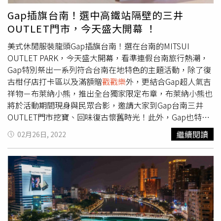
面是朱秀華。（圖／報系資料照）一位自稱精神科醫師的張
Gap插旗台南！選中高鐵站隔壁的三井
姓網友也曾在Dcard作出評析，他曾經研究過失婚婦女容易
OUTLET門市，今天盛大開幕 ！
心理壓力過大的現象，如果當時林罔腰夫妻失和，引起創傷
後壓力症候群的機率大增，或許林罔腰聽過金門一位少女的
美式休閒服裝龍頭Gap插旗台南！選在台南的MITSUI
逃難故事，隨後失憶，並在多重人格症狀時又回憶起來，這
OUTLET PARK，今天盛大開幕，看準連假台南旅行熱潮，
就可以解釋為何她能概略說出金門少女的姓名與住處。張醫
Gap特別祭出一系列符合台南在地特色的主題活動，除了復
師甚至認為，林罔腰本來「完全不識字」幾乎是不可能的，
古柑仔店打卡區以及滿額贈
戳戳樂
外，更結合Gap超人氣吉
因為臺灣人大多識字，且以日治時期後公家與民間教育的發
祥物－布萊納小熊，推出全台獨家限定布章，布萊納小熊也
達，很可能略識數十字或數百字，只是文學造詣的高低罷
將於活動期間現身與民眾合影，邀請大家到Gap台南三井
了，或許在她發生多重人格症狀後，開始開卷苦讀，由「略
OUTLET門市挖寶、回味復古懷舊時光！此外，Gap也特別
識字」變得「很識字」。2018年5月23日，林罔腰壽終正
於今天至2月28日 開幕首4日，推出限時優惠－全場正價商
繼續閱讀
02月26日, 2022
寢，享耆壽97歲，據傳她離世前告訴醫師「時間到了，我要
品 6折，以及每日前100名會員消費，即可獲得復古柑仔店
回家」，隨即撒手人寰，距朱秀華還陽時間正好整整60年。
來店好禮，數量有限，送完為止！更多資訊請關注Gap
因家屬相信亡者雖是林罔腰肉身，卻是朱秀華的靈魂，經家
Taiwan官方粉絲團https://www.facebook.com/GAPTW，也
屬擲筊請示，訃聞上以「吳媽林氏罔腰老太夫人（法名朱秀
可加入官方Instagram帳號@gaptaiwan。Gap台南三井
華）」名義發喪、祭拜，但墓碑上只刻「吳林罔腰」字樣。
OUTLET門市開幕，成為全台灣第六間Gap OUTLET。(圖／
品牌提供)Gap台南限定布章與復古柑仔店限時快閃 來店消
費再送懷舊童玩、
戳戳樂
除了復古「來店禮」將贈送給首四