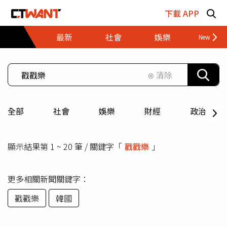
跳至主要內容區塊
下載 APP
最新
社會
娛樂
財經
⊗ 清除
全部
社會
娛樂
財經
政治
顯示結果第 1 ~ 20 筆 / 關鍵字「
戳戳樂
」
更多相關新聞關鍵字：
戳戳樂
韓國