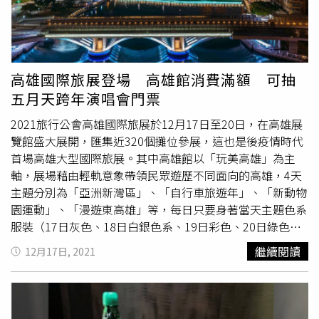
日每天前100名來店消費的會員之外，更加碼每日前100名
消費滿NT$1,888的會員，獲贈「古早味
戳戳樂
」乙次，有
機會抽中各式Gap超值神秘好禮！而台南當地除了古蹟外，
美食也是遠近馳名，因此特別推出2款台南獨家的會員限定
布章，分別為充滿書香氣息的「孔廟款」，以及吃貨最愛的
高雄國際旅展登場 高雄館消費滿額 可抽
「棺材板款」，會員可用會員點數300點兌換，或以100元
五月天跨年演唱會門票
換購，現場提供燙印服務，以及更多可愛、潮趣的布章，讓
消費者自由搭配！布章數量有限，各位蒐藏控們趕緊手刀快
2021旅行公會高雄國際旅展於12月17日至20日，在高雄展
衝刺！此外，為了呼應台南在地的人文風情，Gap在門市門
覽館盛大展開，匯集近320個攤位參展，這也是後疫情時代
口設置了「復古柑仔店打卡區」以紅磚牆和各式古色古香的
首場高雄大型國際旅展。其中高雄館以「玩美高雄」為主
小物，打造限時7天的最潮打卡點，打卡區內還有穿著「藍
軸，展場藉由輕軌意象帶領民眾遊歷不同面向的高雄，4天
白拖」的布萊納小熊立牌會與消費者拍照互動，快來這拍照
主題分別為「亞洲新灣區」、「自行車旅遊年」、「新動物
留念。歡慶開幕，布萊納小熊將在復古柑仔店打卡區一起與
園運動」、「漫遊東高雄」等，每日只要身著當天主題色系
大家開心過連假。(圖／品牌提供)
服裝（17日灰色、18日白銀色系、19日彩色、20日綠色服
裝），參與開館拍照任務，前50名民眾就可獲得旅展限定紀
繼續閱讀
12月17日, 2021
念小禮「高雄熊款明星花露水」，另外現場消費滿額500
元，還能抽五月天演唱會門票。往年旅展現場，民眾踴躍參
與抽獎活動。（圖／高雄市政府觀光局提供）參與拍照任務
前50名民眾可獲「高雄熊明星花露水」，消費滿額可抽五月