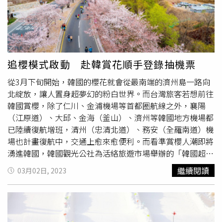
宮格
戳戳樂
2.0版的「聖誕限定！敲敲門驚喜禮盒」，有季
特色調酒，更在展期5/5(五)至5/7(日)的15:00-17:00時段規
節限定小SHOTS與品牌大獎隨機加碼送。（圖／WAT提供）
劃了HappyHour的「$199嗨啤TIME」，只要一百九十九元
而WAT推出的「聖誕限定！敲敲門驚喜禮盒」，藏有5款風
便可以享受指定酒款無限喝到飽，此活動為限時限量，非常
味各異的小SHOTS （30ml）、1個SHOT杯及3款耶誕驚喜
推薦給喜愛啤酒的朋友們！展區內也運用大型裝置物設置了
小物，除了有節慶氣氛滿滿的特殊風味調酒，還挑選WAT經
拍照情境區、台啤熊互動拍照牆，賓客可利用台酒潮巷客製
追櫻模式啟動 赴韓賞花順手登錄抽機票
典口味、廣獲消費者好評的調酒。另外，今年搭配的5款小
化相片列印機台，製作出獨一無二的紀念相片，讓與會的貴
從3月下旬開始，韓國的櫻花就會從最南端的濟州島一路向
SHOTS，上面的酒標各有不同意境，有代表「幸運」的耶
賓擁有沈浸式的體驗。味蕾與知識的結合，一同建立高質感
北綻放，讓人置身超夢幻的粉白世界。而台灣旅客若想前往
穌、「愛情的祝福」的Love、「友誼的祝福」的Friend、
生活民眾可透過展場互動遊戲，體驗日式祈福運勢占卜。
韓國賞櫻，除了仁川、金浦機場等首都圈航線之外，襄陽
「有夢最美」的Dream及「驚喜連連」的Lucky。禮盒內隨
(圖片提供／台灣菸酒公司)現場還有專業的品酒教室和跨界
（江原道）、大邱、金海（釜山）、濟州等韓國地方機場都
機放入的驚喜小物更增添互動樂趣，敲敲門、看誰會是那個
講座，介紹不同酒類的生產工藝、風格及其文化背景，更邀
已陸續復航增班，清州（忠清北道）、務安（全羅南道）機
幸運兒，讓大家在把酒言歡的同時還能會心一笑。此外，
請不同領域的知名講師，不僅帶領貴賓由淺入深享受品酒文
場也計畫復航中，交通上愈來愈便利。而看準賞櫻人潮即將
WAT為回饋粉絲再加碼送出驚喜大禮，禮盒裡有機會隨機戳
化，更從生活切入台灣百年飲酒歷史，帶給大家知識及味蕾
湧進韓國，韓國觀光公社為活絡旅遊市場舉辦的「韓國超展
出品牌大獎，分別有知本金聯世紀酒店住宿券、這一鍋雙人
的多重饗宴。展場更祭出不可錯過的好康，5/6(六)14:30推
開」活動，不只要送出摺疊手機、藍牙耳機，還加碼贈送韓
套餐券、雙層餐車餐券、Second Floor Cafe 貳樓餐飲餐券
出「絕版老酒拍賣會」吸引愛酒的玩家，得標者還可獲得主
繼續閱讀
03月02日, 2023
國來回機票、行李箱等好禮。活動時間倒數一個月，只要上
等獎品。禮盒即日起於WAT全台直營門市開賣，售價899
辦單位精心準備的得標尊榮好禮。不僅酒類相關活動，台酒
網簡單登錄就有機會把大獎帶回家！慶州皇龍院可欣賞絕美
元，數量有限、售完為止。※飲酒過量，有害健康，未滿18
更邀請多位知名DJ、樂團及藝人，為活動開場及尾聲帶來
櫻花景致。到韓國賞櫻其實有相當多選擇，例如欣賞有最大
歲請勿飲酒。
精彩絕倫的表演，讓參觀貴賓置身這場台酒新潮派對的熱鬧
花瓣的原生種「濟州大櫻花」、體驗結合軍隊藝術表演的世
活力之中。不只從活動現場體驗台式傳統風格及各式互動小