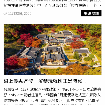
瀏覽「韓國超展開」活動網站
祝福埋藏在禮盒設計中，而全新設計款「咬春福袋」，外觀
（https://reurl.cc/ymj7YM）。也提醒大家，目前訪韓需事
以紅、藍配色象徵「喜悅、信任」的精神，方便攜帶的提袋
繼續閱讀
11月23日, 2022
先申請「K-ETA」（電子旅遊許可證）最晚需於出發72小時
設計更是送禮首選，福袋內也精選多款麻粩以及應景的甜蜜
前申請，效期二年，在「免簽」的狀態下，無限次數可入境
零嘴，隱含甘福滿載的吉祥意涵。「春趣饗樂—
戳戳樂
禮
90天，持K-ETA入境時不需再填寫入境卡。
盒」以九宮格設計串起年節的習俗故事。（圖／舊振南提
供）揚眉兔氣春福窗花。（圖／舊振南提供）另外還有將童
玩趣味藏入設計理念的「
戳戳樂
禮盒」，今年推出九宮格升
級版的「春趣饗樂—
戳戳樂
禮盒」，象徵初一至初九的傳統
禮俗與節日特色，將富含寓意的節日代表物繪成插畫，串聯
起過年特有的習俗故事，並且帶來開箱驚喜及逸趣，禮盒內
包含多款春節特色甜品及紅茶，讓家人齊聚一堂時，有得
吃、有得玩！還有廣受好評的「吉好運禮盒」，禮盒視覺將
「吉」字作為年味十足的爆竹圖樣，外盒也以「六」角形設
計，象徵財「祿」滾滾、福氣吉祥。內容物則以七款酥脆糕
線上優惠連發 解禁玩韓國正是時候！
點及甜品入盒，代表七種賀年寓意，希望大家能福氣滿滿一
台灣從今（13）起取消隔離政策，也提升不少人出國旅遊意
整年。即日起舊振南2023春節禮盒預購開跑，至2023年1月
願。styletc 記者注意到，韓國自9月起便漸進式宣布解除入
2日止最高可享85折的預購優惠，實體門市更加碼滿額贈活
境前後PCR規定，現也實行免簽制度（但需持有K-ETA電子
動，消費達門檻即有機會獲得「揚眉兔氣春福窗花」、精緻