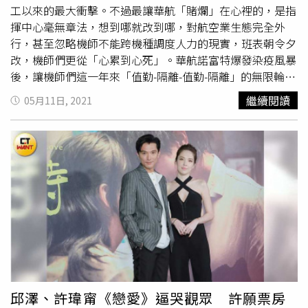
工以來的最大衝擊。不過最讓華航「賭爛」在心裡的，是指
揮中心毫無章法，想到哪就改到哪，對航空業生態完全外
行，甚至忽略機師不能跨機種調度人力的現實，班表朝令夕
改，機師們更從「心累到心死」。華航諾富特爆發染疫風暴
後，讓機師們這一年來「值勤-隔離-值勤-隔離」的無限輪迴
到了崩潰邊緣，「清零計畫1.0」實施後，飛過長程航班的
繼續閱讀
05月11日, 2021
機師檢疫期間，從原本的3天增加到5＋9天，期間還有2次
鼻咽採檢跟3次深喉採檢的「
戳戳樂
」。有機師說得直接，
飛完一個長程航班，關3天、5天都算了，但9天裡面必須頻
繁前往機場的採撿中心「
戳戳樂
」，在精神上跟體力上都是
折磨，也反問「這樣人道嗎？」今天換成任何人5天一大
戳、3天一小戳，都會受不了，他們也是「一般人」。而指
揮中心想到哪、做到哪，更讓華航內部啞巴吃黃連，為之氣
結。以昨天指揮中心祭出「清零2.0」為例，原本說下午、
晚上還要開會，討論細節跟影響，未料陳時中在下午2點的
記者會就宣布，完全措手不及，連細節都沒有，也不知道班
要怎麼排。於是乎，華航負責機師調度的組派，只得先通知
在5＋9期間的機師，「唾液採檢計畫將停止實施，進一步防
邱澤、許瑋甯《戀愛》逼哭觀眾 許願票房
疫措施，將於確認作業細節後公告」，換言之，相關的防疫