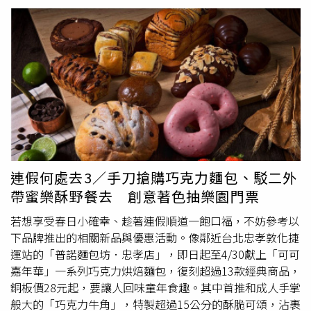
卵」。（圖／宮崎物產祭提供）堁夏咖啡推出宮崎焙茶午茶
8.88%帶勁酒精濃度；另外還有一枚規格浮誇的「蛇年限定
續經營不僅是企業的責任，更是我們每個人的使命。透過推
系列（左）、CHER AQUA 蒔. 瀞設計兩款茶酒。（圖／宮
金幣錢母」，金幣錢母採用精緻的3D立體浮雕工藝，刻畫
動環保與社會責任，我們希望能夠影響更多消費者，共同實
崎物產祭提供）另外台中與日本宮崎縣於2024歲末正式簽
靈蛇盤繞著葫蘆的喜氣模樣，象徵為金蛇年增福添祿；而金
現友善家園的願景。」蔬果裸賣與自備購物袋的推廣喜互惠
訂友好交流協議，為促進兩地在觀光之外的交流，宮崎縣攜
幣上逗趣的「蛇拿酒穩」文字，意指遇到金蛇年的任何挑戰
生鮮超市近期與宜蘭縣環保局共同推廣蔬果裸賣理念，致力
手台中餐飲業者帶來「宮崎物產祭」，並將宮崎縣野生青眼
都能十拿九穩、心想事成。無論是拿來放在家中財位增添運
於減少包裝浪費，鼓勵消費者挑選無包裝蔬果共同守護家園
魚、珍稀的醃漬鱒魚卵、完熟金柑、自然農法焙茶等特物產
勢，或是直接用來刮刮樂「物理加持」，都能感受到金幣錢
環境。這一做法不僅能降低塑料使用量，也讓消費者能夠更
帶進台中餐廳，由主廚結合自家風格詮釋宮崎物產。第二波
母的厚實份量，過年不妨就帶著「眉飛蛇舞招財開醞禮盒
加直觀地選擇新鮮產品。為了進一步響應環保號召，喜互惠
活動邀請台中國家歌劇院空中花園裡的「堁夏咖啡」與唯美
組」閃亮拜年去！禮盒即日起於臺虎精釀直營門市、遠東異
生鮮超市早於2020年起就開始推動喜互惠購物袋的環保行
茶食空間「CHER AQUA 蒔. 瀞」、台中高人氣「脂板前」
國美食館、微風超市、City’super、高雄夢時代（預購）
動，結合宜蘭在地特色年年推出創新的喜互惠購物袋，來鼓
系列、純白系熱點餐廳「Les aqua水相餐聚苑」、義法風情
限量販售。星球工坊「2025金彩新年禮盒」若選擇經典大
勵顧客攜帶自己的環保購物袋。希望透過這些行動措施，讓
「SOIL 禾壤餐酒館」、展現極致和食精神的無菜單日料
包+超值小包組的2+4超值組合，售價550元；另有經典大包
顧客在購物的同時，也能為環保盡一份心力。（圖／喜互惠
連假何處去3／手刀搶購巧克力麵包、駁二外
「淡粹」、新社日式庭園「枯山円敷」餐廳、咖啡結合酒吧
3入組630元。（圖／星球工坊提供）星球工坊新春推出
提供。）週年慶抽獎活動詳情為了慶祝這一重要的里程碑，
帶蜜樂酥野餐去 創意著色抽樂園門票
新開幕的木質調「Equal Cafe」等共10家餐廳，即日起陸續
「金彩新年禮盒」以橘色現代流暢線條為主視覺，寓意吉祥
喜互惠生鮮超市於週年慶期間推出「天天抽・週週送」go
推出，讓民眾在農曆春節感受不一樣的宮崎美味。例如擁有
富貴，內含品牌熱門經典爆米花3入組，還有2+4超值組合
購樂抽獎活動。凡於活動期間內，購物滿指定金額的顧客，
若想享受春日小確幸、趁著連假順道一飽口福，不妨參考以
台中最美窗景的「堁夏咖啡 cafe crotchet」坐落於台中國
可供挑選，其中包括玉米濃湯、焦糖咖滋、玫瑰鹽焦糖、雙
即可參加九宮格
戳戳樂
抽獎，活動期間每週都有機會贏得頭
下品牌推出的相關新品與優惠活動。像鄰近台北忠孝敦化捷
家歌劇院空中花園裡，此次精選「豊緑園自然農法焙茶」帶
色地瓜等口味；另為解決大家的送禮煩惱，星球工坊的實用
獎-捷安特電動輔助自行車一台！此外，還有包括家電產
運站的「普諾麵包坊．忠孝店」，即日起至4/30獻上「可可
系福袋也在網友敲碗下強勢回歸，推出新款「花財滿福
來台日融合的「焙茶米香香草冰淇淋」、「珍珠日式焙茶鬆
品、購物金及優惠券等多項豐富獎品等著大家抱回家。抽獎
嘉年華」一系列巧克力烘焙麵包，復刻超過13款經典商品，
袋」，外袋為貼心的多功能保冷袋設計，今年還調整福袋尺
餅」等4款適合午茶的推薦點心、飲品；同樣位在國家歌劇
活動詳情如下：● 活動時間：2024年10月4日起至2024
銅板價28元起，要讓人回味童年食趣。其中首推和成人手掌
寸，讓整體更加方便好攜帶。內含6入財福創意紅包袋爆米
院內的「CHER AQUA 蒔. 瀞」則精選宮崎縣獨特水果釀造
年11月28日止● 參加方式：於活動期間在喜互惠超市消
般大的「巧克力牛角」，特製超過15公分的酥脆可頌，沾裹