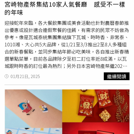
與市府所屬動物園合作，是公司首次跨界進入野生動物領
宮崎物產祭集結10家人氣餐廳 感受不一樣
域，同仁從剛開始懷疑動物真的需要遊具嗎？直到完成製作
的年味
後看到動物的行為，發覺動物和人類一樣需要各種不同刺
激，才能維持身心的調和與健康，公司也期待未來能持續與
迎接蛇年來臨，各大餐飲集團或美食活動也針對農曆春節推
新竹市政府合作相關企業ESG方案。
出優惠或設計適合連假聚餐的佳餚，有需求的民眾不妨做為
參考。像是瓦城泰統集團集結旗下瓦城、時時香、非常泰、
1010湘、大心共5大品牌，從1/21至3/3推出2至8人多種組
合的新春餐點，並同步集結年節必吃美味，各自推出新春精
選單點菜單，目前各品牌除夕至初二訂位率近8成滿，以瓦
城跟時時香的訂位最為熱烈；另外日本宮崎物產祭繼2024
年歲末於《台灣米其林指南》推薦的台中餐廳「鳥苑」首先
繼續閱讀
01月21日, 2025
推出後，再度於蛇年捎來第二波美食活動，由宮崎縣政府邀
請台中10家餐廳將宮崎縣物產融入料理之中，包含了西式餐
酒館、日本料理、咖啡廳等，品項多達30款以上，無論是想
大啖宮崎美食或享受日本南國風情下午茶都很適合。1010
湘新料理「黑松露棒棒蝦」。（圖／瓦城泰統集團提供）瓦
城泰統集團旗下5大品牌根據不同人數需求、網羅各家招牌
菜規劃多種新春組合餐點，其中瓦城、時時香、非常泰、
1010湘推出2至8人套餐，而大心則推出開運2人餐。此外，