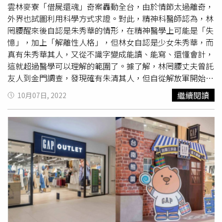
次，抽中機率愈大！青瓦臺。韓國觀光公社也將於11/23的
雲林麥寮「借屍還魂」奇案轟動全台，由於情節太過離奇，
2,880元，售完即止。「九鬼特濃胡麻兔子餅乾」特選頂級
18:00在LINE旅遊，舉辦「安心旅遊就在韓國」線上直播活
外界也試圖利用科學方式求證。對此，精神科醫師認為，林
日本九鬼低油黑胡麻為主原料，減去80%含油量、再融合牛
動，邀請旅遊作家溫士凱，與台北支社小編一同向大家分享
罔腰醒來後自認是朱秀華的情形，在精神醫學上可能是「失
奶餅乾製成可愛造型餅乾。（圖／Aunt Stella詩特莉提供）
韓國最新入境規範、必訪安心景點與自駕遊攻略。當天看直
憶」，加上「解離性人格」，但林女自認是少女朱秀華，而
品牌今年也攜手「陽光基金會」共同推出「錦兔迎春」公益
播，也可拿好禮！為讓旅客對韓國耳目一新，不但有韓國觀
真有朱秀華其人，又從不識字變成能讀、能寫、還懂會計，
款禮盒，每售出一盒即提撥20元收益捐贈予陽光基金會，協
光公社評選認證安心旅遊商品，還將推薦青瓦臺、春川樂高
這就超過醫學可以理解的範圍了。據了解，林罔腰丈夫曾託
助顏損弱勢家庭共度難關；禮盒內更附贈由陽光基金會關懷
樂園、三岳山纜車、韓劇「海岸村恰恰恰」拍攝地等新興景
友人到金門調查，發現確有朱清其人，但自從解放軍開始炮
家庭的小朋友悉心繪製之「生肖紅包袋」，此款禮盒也首度
點。詳情可瀏覽「安心旅遊就在韓國」活動網站
擊金門之後，一家人就失蹤了。朱家鄰居表示，「朱清操外
嘗試以純金線條搭配白色系做原創手繪設計，售價1,080元
繼續閱讀
10月07日, 2022
（https://reurl.cc/GE8r3W）。
地口音，在警察局（借城隍廟辦公）當工友。蔡蕊人稱來
起。除了禮盒設計，春節系列亦包含全新「九鬼特濃胡麻兔
發，蔡家的養女住南門，在土地公宮前擺攤，做玩具、零
子餅乾」、「茉莉茶香奶霜夾心」、巧克力餅乾香氛蠟燭、
食、
戳戳樂
的生意，不知何時遷台，已不知所終。」對此，
蘋果餅乾茶包等豐富內容物，滿足各式贈禮需求。
精神科醫師許正典曾表示，林罔腰醒來後自認是朱秀華的情
形，當人受到到極大創傷，不想跟痛苦的過去再有連結，就
會創造出新的身分、記憶，這種「多重人格」或「雙重人
格」的解離，在過去醫學不發達時，被認為是借屍還魂，但
林女自認是少女朱秀華，而真有朱秀華其人，又從不識字變
成能讀、能寫、還懂會計，這就超過醫學可以理解的範圍
了。借屍還魂兩位女主角吳林罔腰（朱秀華）告別式上的牌
位，分別將兩人神主牌置於蓮花座上，前面是吳林罔腰，後