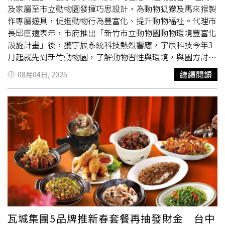
可獲得號碼牌，抽取200份價值50元至500元不等的商圈消
及家屬至市立動物園發揮巧思設計，為動物狐獴及馬來猴製
費券，並獲得洗碗精一份！今年活動再度以青春熱情點亮商
作專屬遊具，促進動物行為豐富化、提升動物福祉。代理市
圈，攜手青年打造「有創意、有活力、有國際視野」的特色
長邱臣遠表示，市府推出「新竹市立動物園動物環境豐富化
商圈，讓師大龍泉商圈成為臺北最具青春能量與文化魅力的
設施計畫」後，獲宇辰系統科技熱烈響應，宇辰科技今年3
城市地標！更多活動相關資訊歡迎至至師大龍泉商圈FB粉
月起就先到新竹動物園，了解動物習性與環境，與園方討論
絲團(https://www.facebook.com/profile.php?
如何發揮創意巧思並兼顧動物安全，為狐獴量身訂做「轉轉
繼續閱讀
08月04日, 2025
id=100068984492524）及「台北市商業處-我是商Ya人」
覓食遊具」、為馬來猴打造「洞洞樂食物板」。宇辰系統科
(https://www.facebook.com/tcooc/)查詢！
技表示，活動開始先由動物園保育員細心解說動物特性、再
說明製作步驟、注意事項等。首先同仁們為狐獴製作遊具，
使用木工機具將寶特瓶鑽洞並且放入食材，讓狐獴透過翻轉
玩具享用到食物，從玩樂中激發動物本能、豐富動物行為，
也讓同仁觀察到更多元的動物行為表現。宇辰系統科員工及
家眷製作「轉轉覓食遊具」。（圖／新竹市政府提供／中國
時報陳育賢新竹傳真）馬來猴的部分，同仁們則參考兒時
戳
戳樂
遊具，製作2組「洞洞樂食物板」。以衛生紙筒和衛生
紙為素材製作，讓馬來猴藉由打破紙面獲取蔬果。同仁從觀
察中發現，有猴子會從紙筒裡拿取蔬果，有些則直接將紙桶
拔起來，手部活動相當靈活。宇辰董事長何瑞祥表示，此次
瓦城集團5品牌推新春套餐再抽發財金 台中