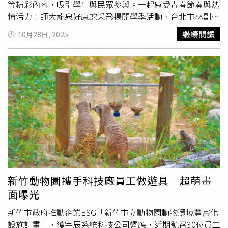
等精彩內容，吸引學生與民眾參與。一起感受青春節奏與熱
情活力！師大龍泉好康蛇采飛揚開學季活動、台北市林副市
長合影。(圖片提供／師大龍泉商圈)臺北市政府林奕華副市
繼續閱讀
10月28日, 2025
長表示，師大龍泉商圈向來是青年與國際學生最愛聚集的生
活熱點，融合多元文化與豐富商機。今年活動特別延續往年
成功經驗，並結合青年世代的創意，推出「短影音拍攝比
賽」，鼓勵學生以創意鏡頭紀錄商圈風采，透過社群短影音
的方式行銷地方特色，讓商圈展現更多元的嶄新面貌。今日
得獎者也在現場領取商圈券與現金獎項，年輕創作者以影像
說故事，展現龍泉商圈獨有的人情味與城市魅力，從互動中
提升商圈的知名度與活絡度，進一步帶動在地消費、文化交
流與商圈再生，讓青春能量成為師大龍泉最亮眼的品牌象
徵！師大龍泉好康蛇采飛揚開學季活動，師大韓風舞蹈社。
(圖片提供／師大龍泉商圈)師大龍泉商圈許勝雄理事長表
示，龍泉商圈長期以來不僅是居民與遊客的生活重心，更是
新竹動物園攜手科技廠員工做遊具 超萌畫
國際學生交流與文化融合的重要據點。無論是品嚐美食、感
面曝光
受文化、探索生活或體驗娛樂，這裡都充滿活力與驚喜。除
了創意競賽與國際學生表演外，活動現場還安排超人氣的
新竹市政府推動企業ESG「新竹市立動物園動物環境豐富化
「好康
戳戳樂
」互動活動，民眾只要於商圈粉絲專頁按讚即
設施計畫」，獲宇辰系統科技公司響應，近期號召30位員工