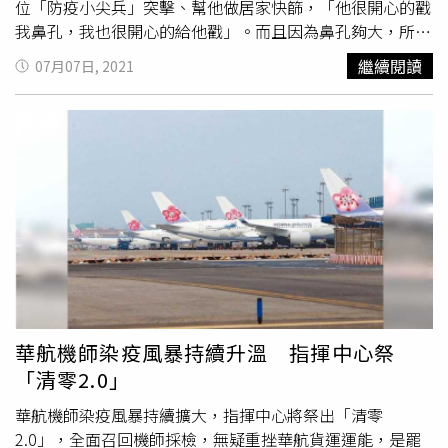
位「防疫小尖兵」突擊、幫他做居家快篩，「他很開心的戳
我鼻孔，我也很開心的給他戳」。而且因為鼻孔夠大，所以
棉棒伸入鼻孔時有如入無人之境一般暢行無阻！澎恰恰直言
繼續閱讀
07月07日, 2021
「因為夠大，所以不痛」，順帶問網友能不能看出幫他做快
篩的人是誰。雖然這名「快篩小尖兵」戴著帽子和口罩，還
是能明顯看出是資深藝人許效舜；許效舜也笑回「
戳戳
樂
」。（圖／澎恰恰粉專）網友看後紛紛留言表示「直搗黃
龍」、「鼻孔大呼吸比較順暢嘛！又可以玩
戳戳樂
，何樂而
不為」、「澎哥，你這哏太絕，完全達到了搞笑的巔峰」、
「原來鼻孔大不大跟戳痛不痛有關聯」、「舜哥你報仇的機
會到了」、「我比較想知道，鼻孔內放什麼
戳戳樂
獎品」、
「這時候羨慕鼻孔大」、「政府應該請彭哥代言病毒篩
檢」。
華航機師染疫風暴持續升溫 指揮中心祭
「清零2.0」
華航機師染疫風暴持續擴大，指揮中心將祭出「清零
2.0」，全面召回機師採檢，無疑重挫華航貨運運能，是罷