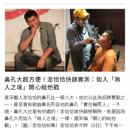
日遊～左營高鐵站出發，中都濕地、衛武營燈會主場、迷迷
香、粉紅色澤帶氣泡感的「No. 240智英，以及符合剛布爺
村、棧貳庫」亦有2日及3日遊程、可樂旅行社推出「台灣燈
爺形象的「No. 001吳一男」發想自經典韓式燒啤組合，賓
會在高雄～繽紛光影藝術、華一休閒農場、茂林紫蝶幽谷、
客還能現場挑戰「椪糖
戳戳樂
」，當晚可無限暢飲特調雞尾
漫遊旗山老街二日遊」、東南旅行社也推出「雄冬好玩～茂
酒，享受主題變裝party。寒舍艾麗酒店的LA FARFALLA義
林紫蝶幽谷、棧貳庫大港橋、菁寮老街、鳳儀書院、高雄三
式餐廳，於10/29~31晚餐時段同步推出「義齊搞鬼」雙人
日遊」等，更多資訊可上高雄旅遊網查詢。
海陸套餐。（圖／寒舍艾麗酒店提供）而寒舍艾麗酒店The
Terrace大廳酒吧特別推出「魅遊萬聖」調酒無限暢飲活
動，精心設計4款萬聖特調雞尾酒，齜牙幽靈飄盪於夜空的
「枇杷妖精」、仿鮮紅血漿在杯口的「不給糖就搗蛋」，以
及充血眼球漂浮於海面的「顫慄之夜」，調酒風味和視覺造
型都令人又驚又喜。※未成年請勿飲酒／喝酒不開車※
鼻孔大超方便！澎恰恰快篩實測：如入「無
人之境」開心給他戳
資深藝人澎恰恰的鼻孔比一般人大，他也以此為招牌賣點之
一，甚至曾有歌曲專名形容他的鼻孔「實在嚇死人」。不
過，鼻孔大也是有好處的！澎恰恰做快篩檢驗時，就是因為
鼻孔大而如入「無人之境」一樣，還笑稱「開心的給他
戳」。（圖／澎恰恰粉專）澎恰恰表示昨（6日）下午有一