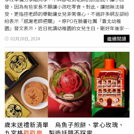
野餐日活動，將在門市旁草地、木棧板上搭建野餐區，只要
發，因為有些家長不願讓小孩吃零食。對此，讓她無法接
在野餐日打卡，就有機會獲得Smille新品「雲朵蜜樂酥」！
受，更指控老師的舉動讓女兒非常傷心，不過許多網友卻紛
Smille駁二特區旗艦店將於4月連假期間舉辦野餐日活動，
紛表示「感謝老師把關」。原PO在臉書社團「靠北幼稚
並販售Smille野餐組（左，520元），右為新品「雲朵蜜樂
園」發文表示，近日就讀幼稚園的女兒生日，剛好年後家裏
酥」。（100元，圖／Smille微笑蜜樂提供）全新的「雲朵
有很多糖果餅乾，就打算讓女兒帶去學校跟小朋友一起分
繼續閱讀
02月20日, 2024
蜜樂酥」是在U型千層酥中間放入純白、質地細膩的S型檸
享，「禮拜五帶了軟糖果凍桶跟
戳戳樂
讓小朋友帶去班上，
檬馬林糖，搭配烘烤過的焦糖脆衣，再撒上微酸草莓凍乾，
中午的時候卻收到老師的訊息說不會拿出來分享」。傻眼的
點綴出劇春天氣息的可愛外型。而Smille 於4/1起在駁二特
原PO就抱怨，又不是班上10幾位小朋友都不吃，更指出他
區、松菸旗艦店販售野餐組，內含雲朵蜜樂酥、雙拼蜜樂酥
們可以帶回家，「我不理解為什麼連分享都不行，就這樣讓
與蜜樂杯，可盡情享用多款水果美味；4/5後，若於Smille
我女兒原封不動帶回來」，讓她隔空向老師喊話「你知道我
駁二特區旗艦店購買野餐組，每組更限量加贈Smille野餐墊
女兒有多傷心難過嗎？」更說女兒一年一度的生日因此掃
1條。4/30前憑完成著色作品至定食8不限金額消費，可兌
興。文章曝光後，網友紛紛留言表示「我如果是別的家長會
換「可爾必思」1杯，每張限兌換1次。（圖／爭鮮餐飲提
感謝老師把關」、「老師好棒，替小孩健康把關」、「謝謝
供）定食8 「元氣兒童餐」。（圖／爭鮮餐飲提供）爭鮮餐
老師」、「覺得學校可以此規定列入入園規章」、「因為顧
飲集團旗下品牌「爭鮮迴轉壽司」、「定食8」、「MAGiC
慮你孩子的心情，導致其他孩子看到會有蛀牙和過動的危
TOUCH」也針對兒童節推出限時專屬活動，以及美味兒童
機，我選擇後者」。另外還有人說，「我會謝謝老師把關，
餐供小朋友選擇。其中爭鮮迴轉壽司於4/1至4/21舉辦「著
真心希望各位家長們，不要帶糖果去學校分享」、「我們幼
歲末送禮新清單 烏魚子煎餅、掌心玫瑰、
色趣活動」，憑完成的著色畫作入店消費滿270元即送「芒
稚園在開學前的時候就有規定小朋友不能帶糖果，也請家長
九宮格
戳戳樂
製造話題不踩雷