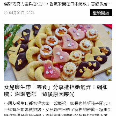
花，兩款搶手口味紅玉拿鐵、義式黑松露也加碼重新推出，
的「井上酒造 平兵衛醋利口酒」、「井上酒造 檸檬利口
費滿300元，即可獲得1次抽獎機會● 頭獎：捷安特電動
濃郁巧克力醬與杏仁片，香氣瞬間在口中綻放；喜歡多層次
財福創意包裝相信也會讓你成為全場焦點。還有新年桌上總
酒」，分別帶來交融茶、果、酒香的「荔枝普洱柚子茶
輔助自行車(每週抽1名)● 其他獎品：3C家電、購物
的螞蟻人必選「巧克力香橙」，以大理石年輪麵包夾入特製
繼續閱讀
04月01日, 2024
要來點喜氣的開運招財小物，星球工坊也準備了4款創意爆
酒」、「荔枝白茶檸檬酒」。脂.板前炭火燒肉設計的「月
金、各項優惠券等期待顧客的參與「我們希望週年慶活動不
香橙醬和可可內餡，最外層還裹上微甜而不膩的巧克力醬；
米花紅包袋，讓你不管放在哪裡都能招來財運。即日起～
見生牛肉」。（480元，圖／宮崎物產祭提供）另外在台中
僅能為顧客帶來驚喜，也能喚起大家對於環保的重視！」喜
隱藏版「可可波羅蛋塔」也是需手刀搶購的商品之一，以香
12/31至星球工坊官網不限金額下單，即贈創意紅包袋爆米
享有高知名度的「脂板前」系列，目前有「脂.板前炭火燒
互惠生鮮超市最後強調，「每一個小行動都能積累成大的變
滑蛋塔搭配濃郁的巧克力千層波羅，微甜、微鹹組合絕妙。
花乙包 （4款隨機出貨），優惠詳情可上星球工坊官網查
肉」、「鮨脂板前酒肴」、「脂板前鍋物」三大風格料理。
化，讓我們一起攜手打造永續新生活，迎接更美好的家
4/14前購買「可可嘉年華」系列商品，滿額再贈限量「巧克
詢。※飲酒過量，有害健康，未滿18歲請勿飲酒。
以京都老宅風呈現的「脂.板前炭火燒肉」，吃得到搭佐富
園。」透過這些努力，喜互惠生鮮超市希望能成為引領宜蘭
力啾啾」造型麵包。（圖／普諾麵包坊．忠孝店提供）為讓
含梅子紫蘇風味的木村梅漬蘿蔔乾的「月見生牛肉」、還有
在地永續發展的典範，讓消費者在享受購物樂趣的同時，也
民眾有幸福加倍的感覺，麵包坊此次特別加碼，4/14前於門
搭配宮崎辣味噌的人氣品項「老饕和牛盛和」；宛如深夜食
能夠為自己的家園及地球盡一份心力。
市結帳巧克力麵包系列品項，滿額再贈限量「巧克力啾啾」
堂的「鮨脂板前酒肴」則可品嘗到拌入酸甜日向夏柑橘醬的
造型麵包乙顆；4/15至4/30凡購買巧克力麵包任選2件95
「日向夏鰤魚沙拉」、佐特製宮崎辛味增醬的炭燒料理「辛
折、3件以上9折，荷包不失血。詳情可上網
味噌小里肌」等；主打一蟹多吃的「脂板前鍋物」推出「九
（https://www.facebook.com/PozzoBakery/）查詢。
州築地 養殖櫻鱒」直送的鍋物料理、以及酥炸延岡野生
Smille駁二特區旗艦店以代表品牌Logo的「S型吧檯」為主
「海之森 青眼魚」，讓大家感受宮崎物產的原始風味。※
體。（圖／Smille微笑蜜樂提供）另外歷經三年多籌備，微
女兒慶生帶「零食」分享遭拒她氣炸！網卻
飲酒過量，有害健康，未滿18歲請勿飲酒
熱山丘於去年推出全新外帶甜點品牌「Smille微笑蜜樂」，
喊：謝謝老師 背後原因曝光
以改良自法式千層的「蜜樂酥」搭配水果元素為主打。近期
品牌插旗高雄駁二特區開設旗艦店，門市外更擁有大片草
小朋友過生日都希望大家一起慶祝，家長也希望孩子開心。
坪，正適合與三五好友帶著不同水果風味的蜜樂酥在此品
不過有名媽媽就抱怨，女兒過生日帶了家裡的餅乾、糖果到
嘗。4/5～4/7期間，Smille邀請消費者前往駁二旗艦店參與
學校準備分享給同學，不料卻收到老師的訊息說不讓小孩