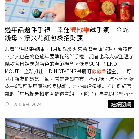
集團也趁勢推出兩道全新料理，在瓦城及非常泰推出的「黑
松露月亮」嚴選100%純鮮蝦，搭配濃郁的黑松露醬，能感
受芳香在口中綻放；1010湘則獻上「黑松露棒棒蝦」，採
用黃金蝦包裹餛飩皮絲下鍋酥炸，融合蝦的鮮甜與黑松露的
過年話題伴手禮 幸運
戳戳樂
試手氣 金蛇
香氣。而自上市以來就備受歡迎的「泰式酥炸軟殼蟹」，今
錢母、爆米花紅包袋招財運
年春節再次好評回歸，於瓦城及非常泰同步販售，其以脆皮
外衣包覆鮮嫩蟹肉並搭配酸辣淋醬，成為團圓飯的開胃佳
眼看12月即將結束、1月底就要迎來農曆春節假期，應該有
餚。瓦城及非常泰同步販售的「泰式酥炸軟殼蟹」（左）、
不少人已在物色過年要準備的伴手禮，記者也為大家整理了
「黑松露月亮」。（圖／瓦城泰統集團提供）另外各品牌也
幾款各具話題與特色的春節禮盒。像是SUNFRIEND
於1/23至2/3供應新春精選單點菜單，推薦菜色包含瓦城及
MOUTH 全新推出「DINOTAENG呆萌町
戳戳樂
禮盒」，可
非常泰的「主廚BBQ松阪豬」，以嫩中帶脆的厚切松阪豬肉
以和親友們試試手氣，看是會戳中布丁棉花糖、汽水棒棒糖
搭配兩種自製沾醬，滋味讓人難忘；「綠咖哩椰汁雞」則以
或是6款可愛療癒的紋身貼紙；另外臺虎精釀則推出鮮紅喜
鮮嫩雞腿肉加上長豆、九層塔及泰國綠咖哩與椰漿烹調而
氣的「眉飛蛇舞招財開醞禮盒組」，除了有喜氣的金桔啤
成，配飯香濃開胃；還有淋上檸檬汁、蒜蓉、香菜與泰式醬
酒，還有一枚巨大閃亮的「蛇年限定金幣錢母」，原來在傳
繼續閱讀
12月26日, 2024
汁一起清蒸的「檸檬清蒸魚」，呈現酸辣帶勁風味；主打新
統文化裡，「靈蛇」象徵了智慧與財富，所以臺虎打算把各
台灣料理的時時香亦獻上多道美味，像是以五花肉搭配花
種招財開運的行頭都補好補滿，更要用酒香醞釀出蛇年新氣
生、豆干、蛋，透過慢火滷燉至濃油赤醬的「阿婆紅燒
象；主打創意口味的「Magi Planet星球工坊」因應春節也
肉」；或是將去骨嫩雞腿肉與米血結合的「3.5杯雞」，加
推出2025限定系列爆米花組合，除了經典款「金彩新年禮
上花雕酒香讓經典風味再升級；1010湘的「神仙孜然肋排
盒」還有多功能福袋「花財福滿6入組」，以及創意發財紅