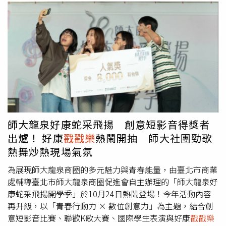
師大龍泉好康蛇采飛揚 創意短影音得獎者
出爐！ 好康
戳戳樂
熱鬧開抽 師大社團勁歌
熱舞炒熱現場氣氛
為展現師大龍泉商圈的多元魅力與青春能量，由臺北市商業
處輔導臺北市師大龍泉商圈促進會自主辦理的「師大龍泉好
康蛇采飛揚開學季」於10月24日熱鬧登場！今年活動內容
再升級，以「青春行動力 × 數位創意力」為主題，結合創
意短影音比賽、聯歡K歌大賽、國際學生表演與好康
戳戳樂