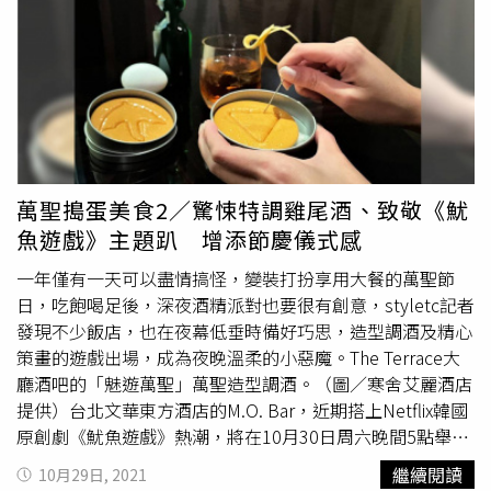
天跨年演唱會門票。（圖／高雄市政府觀光局提供）據
styletc記者了解，高雄館有多家單位共襄盛舉，包含高雄市
政府原民會、高雄捷運、自由葉、高雄觀光協會、林園愛鄉
協會、寶來花賞溫泉公園、明星花露水等，每日送出超過百
份好禮，展期內在高雄館內消費滿額500元，還可參與一次
趣味
戳戳樂
，抽好禮回家。另觀光局也重本加碼五月天
2022高雄跨年版演唱會門票，凡民眾於高雄館消費滿500元
可獲得抽獎券1張，滿1,000元可獲得抽獎券2張（以此類
萬聖搗蛋美食2／驚悚特調雞尾酒、致敬《魷
推），中獎名單將於12月18日及19日下午17時30分，最後
魚遊戲》主題趴 增添節慶儀式感
一場舞台活動現場抽出，想搶五月年跨年演唱會的朋友，可
以把握機會。高流燈光整合智慧燈光系統，將可搭配節慶活
一年僅有一天可以盡情搞怪，變裝打扮享用大餐的萬聖節
動做燈光變化展演。（圖／高雄市政府文化局提供）另外，
日，吃飽喝足後，深夜酒精派對也要很有創意，styletc記者
觀光局先前推出少年旅行家遊程競賽得獎影片，也會在展場
發現不少飯店，也在夜幕低垂時備好巧思，造型調酒及精心
搭配不同觀光影片播送，可以跟著年輕人的步伐，穿梭大高
策畫的遊戲出場，成為夜晚溫柔的小惡魔。The Terrace大
雄各個角落。緊接著2022台灣燈會將在高雄登場，並以
廳酒吧的「魅遊萬聖」萬聖造型調酒。（圖／寒舍艾麗酒店
「愛河灣」及「衛武營國家藝術文化中心」做為主場，其中
提供）台北文華東方酒店的M.O. Bar，近期搭上Netflix韓國
愛河將打造國際級智慧控制燈光系統，展現數位美學光環境
原創劇《魷魚遊戲》熱潮，將在10月30日周六晚間5點舉行
藝術。觀光局也跟知名旅行業者合作推出許多燈會遊程，像
「M.O. Squid Game」，調酒師特別以劇中角色發想設計8
繼續閱讀
10月29日, 2021
是輕鬆假期「璀璨－高雄燈會2日遊」、雄獅旅行社「燈會1
款獨家特色調酒，像是「No. 456成奇勳」帶有微苦柑橘