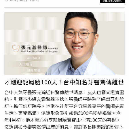
環境中生活。事實上，林嘉珍近年來爭議不斷。薔薔曾透
手同分，但他最後得到第二名，因為第一名要代表學校去競
露，妹妹2017年前往大陸發展後，父親因擔心其生活困
爭，所以第一名都是那種模範生。康康自爆年少時不愛讀
難，長期提供金錢支援，而自己也受父親之託照顧妹妹，安
書，高工畢業那年為了參加「楊烈盃歌唱比賽」，大膽瞞著
排她加入團隊工作。然而雙方長期相處後摩擦愈來愈多，薔
父親，找學長代考期末考，「初賽跟複賽都過了，決賽就和
薔最終宣布林嘉珍不再是公司旗下成員，姊妹倆也逐漸失去
期末考撞期，我就請學長幫我代考，跑去參加歌唱比賽」，
聯繫。之後林嘉珍又曾因冒用薔薔名義開設
抖音
帳號吸引粉
但監考是康康的導師，代考當場抓包，於是就留級了，他說
絲而引發爭議，薔薔當時直接收回帳號控制權，並公開呼籲
建築科要學製圖，學測量，去工地實習，康康說太工整的日
外界「不要再助紂為虐」。約兩年前，林嘉珍與一名大陸女
子他沒興趣，「直線都畫不好，但素描還可以」，高中時期
友直播時爆發激烈口角，對方甚至當場出手掌摑，相關畫面
人緣好，包括校長都很喜歡他，「他就是喜歡我才把我留下
在網路瘋傳。薔薔出席活動被問及此事時，一度鼻酸哽咽，
來」，這些現在講很好笑的事，在當時他覺得很可怕。康康
坦言妹妹早已成年，必須為自己的選擇負責，自己能做的其
受訪時自爆年少時不愛讀書。（圖／三立提供）曾在民歌餐
實非常有限。當時她無奈表示：「我真的管不動她。」更直
廳驻唱，練就信手拈來的模仿功力，舞台雖然風光，卻曾差
才剛迎龍鳳胎100天！台中知名牙醫驚傳離世
言妹妹是她人生中必須面對的一堂課。如今林嘉珍再度捲入
點在深夜舞台喪命。康康回憶31年前，經商失敗欠債，加上
台中人氣牙醫張元瀚近日驚傳離世消息，友人也發文證實噩
騙婚、騙孕、家暴及出軌等指控，薔薔昔日這番話也被外界
阿嬤重病住院、為了一天3萬的高額醫藥費，連凌晨3點45
耗，引發不少網友震驚與不捨。張醫師平時除了經營牙科診
認為彷彿早已預示姊妹關係的無力與無奈。由於目前雙方各
分的深夜Pub場他也接。某天正唱著〈浪人情歌〉，台下一
所、擔任診所院長，也常在社群平台分享與妻子的醫師夫妻
執一詞，相關指控是否屬實，仍有待後續證據與法律程序進
位喝醉的大哥，竟突然對著他掏出真槍，「對著我問說會不
生活、育兒點滴，溫暖形象吸引超過5000名粉絲追蹤。今
一步釐清。CTWANT提醒您：喝酒不開車、開車不喝酒！未
會怕，我快要嚇死，槍真的拿出來，那時候我不知道該怎麼
年4月初，他才開心分享龍鳳胎寶寶出生滿100天的喜悅，
成年請勿飲酒，飲酒過量，有礙健康！CTWANT提醒您：保
辦，那時候心裡想，不然就這樣算了」，當時樂隊全都嚇跑
沒想到如今卻突然傳出驟逝消息，讓許多長期追蹤的粉絲、
護被害人隱私，避免二度傷害拒絕家庭暴力，請撥打110、
了，剩他雙腿發抖在台上清唱，「現在唱歌會
抖音
，可能事