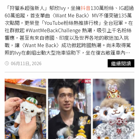
示一次又一次轉帳補錢，但每次繳完又會有新問題，需要他
再次補款。當事人無奈到，直到他在Threads上看到類似的
「狩獵系超強新人」郁欣Ivy，坐擁
抖音
130萬粉絲、IG超過
詐騙案例討論文，才發現與自己遇到的情形很像，經過回頭
60萬追蹤，首支單曲〈Want Me Back〉MV不僅突破135萬
查看，確認對方提供的
抖音
商城連結是假的、網站平台是假
次點閱，更榮登「YouTube粉絲熱推排行榜」全台冠軍。在
的、獲利紀錄是假的，「只有我受騙上當是真實的！」對
社群掀起 #WantMeBackChallenge 熱潮，吸引上千名粉絲
此，「165打詐儀錶板」也列出3招防詐小撇步：1、真正電
響應，甚至有來自德國、印度以及世界各地的歌迷加入挑
商平台不會要求「先儲值進貨才能出貨賺錢」，任何保證獲
戰，讓〈Want Me Back〉成功掀起跨國熱潮。尚未取得駕
利、分紅、零風險等話術，都是詐騙高風險警訊。2、無法
照的Ivy在劇組出動大型拖車協助下，坐在復古敞篷車內完
正常提領、需先繳違約金，就是典型詐騙套路。3、陌生
美詮釋公路奔馳的自由感。（圖／KTJ Holding提供）Ivy今
繼續閱讀
06月11日, 2026
LINE教你投資或開店，一律提高警覺，遭遇類似案例，應
（11日）推出親自參與填詞的第2首全新單曲〈你現在一樣
立即向官方平台查證，或諮詢165專線。
快樂嗎〉，相較於出道曲的自信霸氣，新歌展現Ivy面對夢
想與自我懷疑時的內心拉扯。經紀公司KTJ Holding為此重
金打造國際規格，除了由金曲音樂人派偉俊再度操刀製作，
更跨國攜手曾為韓國男團SEVENTEEN寫歌的Maya Rose及
瑞典音樂人Hampus Westermark共同創作。日前Ivy在信義
區舉辦快閃活動，吸引滿滿人潮。（圖／KTJ Holding提
供）MV以電影規格移師北海岸跨夜拍攝，尚未取得駕照的
Ivy在劇組出動大型拖車協助下，坐在復古敞篷車內完美詮
釋公路奔馳的自由感。出道滿一個月、日前剛舉辦快閃活動