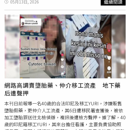
繼續閱讀
05月13日, 2026
問到是否有機會挑戰《披哥》？他回答還是要先把自己想做
的事情做好，但若是收到邀約可以去玩一下，態度相當開
放。而最近網路上流傳不少新一季《披哥》的擬邀名單，羅
志祥的名字也出現在其中，還有一位網友在
抖音
發布影片，
稱羅志祥被邀請上《披哥》，羅志祥本人更留言「謝謝老
師，我會努力加油的」，引發粉絲們熱烈討論，直呼「你一
定是冠軍」。許多網友認為羅志祥若參加《披哥》，一定是
冠軍候選人。（圖／翻攝自羅志祥臉書）因為過去的情感風
波，有些人不看好羅志祥參加《披哥》，但大部分的人都相
當支持，紛紛表示「他實力真的很強，如果能邀請就好
了」、「實力真可以，情商也高」、「絕對斷層碾壓，舞台
魅力真的太炸了」，加上他6月將在紅磡香港體育館開唱，
網路高調賣墮胎藥、仲介移工流產 地下藥
門票立刻秒殺，看得出大家還是很認可他的唱跳功力。不過
后遭聲押
《披哥》尚未公布正式名單，也有粉絲表示羅志祥平常就很
愛留言，要大家還是以官方宣布為主。身為老闆，羅志祥力
本刊日前報導一名40歲的合法印尼及移工YURI，涉嫌販售
挺愛徒薛恩的演唱會。（圖／本刊攝影組）經紀人小霜及其
墮胎假藥，更仲介人工流產，其6日遭移民署查獲後，被依
一對兒女先離場，羅志祥也跟著離開。（圖／本刊攝影組）
加工墮胎罪送往北檢偵辦，複訊後遭檢方聲押。據了解，40
除了是藝人，羅志祥也是經紀公司的老闆，5月2日晚間，他
歲的印尼籍移工YURI，其來台擔任看護，主要負責協助照