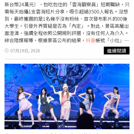
不回，而他越想越不對勁，趕緊上網搜尋相關資訊，才發現
新台幣24萬元）、包吃包住的「雲海觀察員」短期職缺，只
自己掉入詐騙集團設計好的騙局中。對此，「165打詐儀錶
需每天拍攝1支雲海短片分享，吸引超過3500人報名。沒想
板」也列出4招防詐小撇步：1、政府補助均有正式申請管
到，最終獲選的是1名幾乎沒有粉絲、首次發布影片的00後
道，不會透過TikTok、LINE等社群平台私下辦理。2、任何
大學生，引發外界質疑是否為「內定」。對此，景區高層出
補助審核相關業務，都不會要求民眾另外申辦手機SIM卡。
面澄清，強調全程依照公開規則評選，沒有任何人為介入。
手機SIM卡屬於重要電信身分資料，不可交給陌生人或寄送
綜合陸媒報導，根據景區公布的結果，
抖音
帳號「小灶」以
給來路不明的單位。3、遇到要求加入LINE辦理補助、貸款
8.6萬個按讚數奪冠，遠遠超越第2名約9000個按讚數。由
繼續閱讀
07月19日, 2026
或投資時，務必提高警覺。4、如有補助相關疑問，可向各
於該帳號參賽影片竟是第1支作品，加上幾乎沒有粉絲基
地鄉鎮區公所、縣市政府社會局處等機關諮詢。
礎，讓不少網友質疑結果不單純，甚至在新任觀察員發布第
1支工作影片後，仍有人留言認為「更像是內定」。面對質
疑，老君山文旅集團副總經理張鵬遠接受媒體訪問表示，活
動從一開始就訂定以影片按讚數作為主要評選依據，景區完
全依照規則辦理，也尊重平台演算法。他坦言，其實最擔心
的是由景區所在地洛陽或欒川的創作者獲勝，反而更容易遭
外界質疑有「自己人」或「關係戶」。張鵬遠透露，直到確
定得主後才得知，「小灶」是1名剛畢業的大學生，甚至沒
有自己的剪輯筆電，運動相機也是臨時借來，景區還特地協
助準備電腦與工作設備，讓他能順利開始拍攝。至於外界擔
心由素人擔任觀察員，影片品質恐怕不穩定，張鵬遠則認