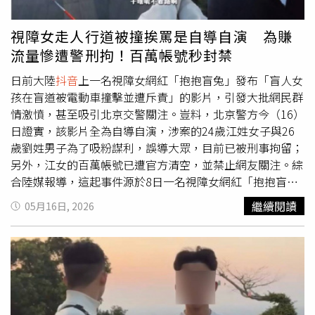
鏡頭下多半疏於照護，大玩直播、
抖音
，放任照護者一人哀
續進行靜脈與腹腔給藥。「每次化療完，骨頭都像被拆開一
嚎，事發後更可以直接拍拍屁股離境，讓雇主幾乎拿他們沒
樣痛。」他苦笑表示，接下來可能還得開始使用標靶藥物。
視障女走人行道被撞挨罵是自導自演 為賺
轍，只能摸摸鼻子自認倒楣。
妻子拒絕離婚，甚至打算賣房替丈夫籌醫藥費。（圖／翻攝
流量慘遭警刑拘！百萬帳號秒封禁
自大皖新聞）龐大的醫療費用，也幾乎壓垮整個家庭。截至
目前，即使扣除醫保給付，自費醫療支出仍已超過14萬元人
日前大陸
抖音
上一名視障女網紅「抱抱盲兔」發布「盲人女
民幣（約新台幣63萬元）。更令人鼻酸的是，在郝先生確診
孩在盲道被電動車撞擊並遭斥責」的影片，引發大批網民群
後，懷孕中的妻子因長期承受壓力與情緒打擊，導致孩子提
情激憤，甚至吸引北京交警關注。豈料，北京警方今（16）
早出生。女兒出生後，又被診斷出腦部積液及先天性心臟
日證實，該影片全為自導自演，涉案的24歲江姓女子與26
病，左心房有缺損。雖然醫師表示，部分早產兒隨著成長有
歲劉姓男子為了吸粉謀利，誤導大眾，目前已被刑事拘留；
機會自行恢復，目前先定期追蹤即可，但現實壓力仍幾乎將
另外，江女的百萬帳號已遭官方清空，並禁止網友關注。綜
這個家庭逼到極限。妻子必須獨自在家照顧孩子，無法工
合陸媒報導，這起事件源於8日一名視障女網紅「抱抱盲
作；而郝先生則長期獨自往返上海接受化療。雪上加霜的
兔」在
抖音
分享一段影片，內容是她到北京旅遊發生的事
繼續閱讀
05月16日, 2026
是，郝先生的外婆為了替外孫多存一點醫藥費，高齡仍持續
故。事發當時抱抱盲兔拄著盲杖走在狹窄的人行道上，照著
外出撿回收，沒想到卻意外遭到嚴重燒傷。提到外婆時，郝
地上的導盲磚前行，不料，一名男子騎著電動車違規闖入人
先生一度在電話中哽咽：「她這麼大年紀還去撿回收，就是
行道，甚至高速朝她撞上。雙方發生擦撞後，抱抱盲兔的盲
想替我多省一點藥費……」面對接連襲來的人生重擊，郝先
杖掉落在地，只能在視力全無的情況下，狼狽地蹲在地上四
生坦言，自己曾多次向妻子提出離婚，「我不想拖累她，孩
處摸索，才勉強尋回輔具。令人氣憤的是，肇事男騎士不僅
子可以交給我爸媽帶。」但妻子始終不願放棄，不僅拒絕離
沒道歉，竟當眾破口罵抱抱盲兔「不看路」，將責任歸咎於