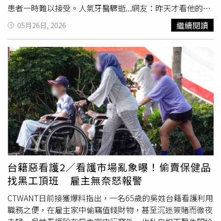
患者一時難以接受。人氣牙醫驟逝...網友：昨天才看他的影
113拒絕兒虐、防止老人受虐，請勇敢撥打110、113
當時嚇出來的」。康康說諧星搞笑慣了，認真的時候常怕人
片有民眾在Threads發文表示，看到其他牙醫師發出的哀悼
家不相信，他的嬌妻小他18歲，岳父只大康康8歲，擔心女
繼續閱讀
05月26日, 2026
貼文後，驚覺張元瀚醫師疑似已離世。原PO難過寫下「也
兒被騙的岳母，是因為親自在網路上搜尋資料，被康康的善
太震驚了，我昨天才滑到他的
抖音
影片而已，看到貼文時想
良打動，「她說看到我有認養一些孤兒，相信我心地很柔
說名字好眼熟，馬上意會過來不是臉書那個雙寶爸的元瀚醫
軟，壞不到哪裡去」。如今康康有一雙兒女，已經7歲的女
生吧⋯」，更提及自己很喜歡看張醫師的影片，原本還打算
兒出生的那一年，是出道20年愛唱歌的康康，第一次入圍金
找張醫師處理牙齒問題，沒想到卻突然看到離世消息。 在
曲獎台語男歌手，他說女兒很愛看他的表演，都會對他說
Instagram 查看這則貼文 從 Instagram 分享的貼文 在
「爸爸是我的偶像」。
Instagram 查看這則貼文 張元瀚醫師
（@allon4_oms.drchang）分享的貼文 醫師好友低調證實
面對外界關心，張元瀚醫師的好友也出面回應，友人表示，
「謝謝你們緬懷他，他真的是一位好朋友、好醫師。」並提
到，身為夫妻倆的朋友，目前最大的心願，就是希望家屬能
早日走出傷痛，替他繼續好好走下去。簡短幾句話，也讓許
台籍惡看護2／看護市場亂象曝！偷賣保健品
多網友看了更加鼻酸。患者憶暖心看診過程：世界少了一個
找黑工頂班 雇主無奈怒報警
很好的人消息曝光後，大批曾被張醫師看診過的患者也紛紛
留言悼念。有網友表示，自己三顆水平智齒都是由張醫師拔
CTWANT日前接獲爆料指出，一名65歲的吳姓台籍看護利用
除，「每次回診時，醫師和牙助互動都很溫暖」每天也都會
職務之便，在雇主家中偷竊值錢財物，甚至沉迷簽賭而徹夜