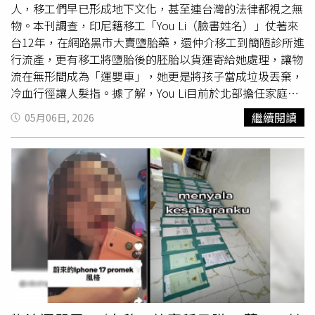
人，移工們早已形成地下文化，甚至連台灣的法律都視之無
物。本刊調查，印尼籍移工「You Li（臉書姓名）」仗著來
台12年，在網路黑市大賣墮胎藥，還仲介移工到簡陋診所進
行流產，更有移工將墮胎後的胚胎以貨運寄給她處理，讓物
流在無形間成為「運嬰車」，她更是將孩子當成垃圾丟棄，
冷血行徑讓人髮指。據了解，You Li目前於北部擔任家庭照
護，平時主要負責照顧年邁的阿嬤，而她來台12年，丈夫同
繼續閱讀
05月06日, 2026
樣在台灣的工廠工作，但不同於平均月薪3萬元，得縮衣節
食才能攢下血汗錢的移工，You Li平時可說是吃香喝辣，手
上更拿著最新款的iPhone17手機，而在她揮霍的背後，卻
是一條條小生命無聲的流逝。You Li還有「售後服務」，接
受移工寄來的包裹處理流產後的胚胎，甚至有胚胎送來時已
開始腐爛。（圖／翻攝當事人Tiktok）「自稱是印尼CEO，
在網路上什麼黑心錢都賺。」知情人士透露，許多女性移工
在自己的家鄉有家庭和老公，但來台後因異鄉寂寞、工作壓
力大，常會與同鄉越走越近，最終「不小心」有了孩子，還
有移工擔心懷孕恐被迫解約回國，You Li看上「墮胎商
機」，在網路上大賣墮胎藥。You Li以
抖音
作為宣傳，先後
開設十幾個帳號，仲介移工到台北的診所進行流產手術，她