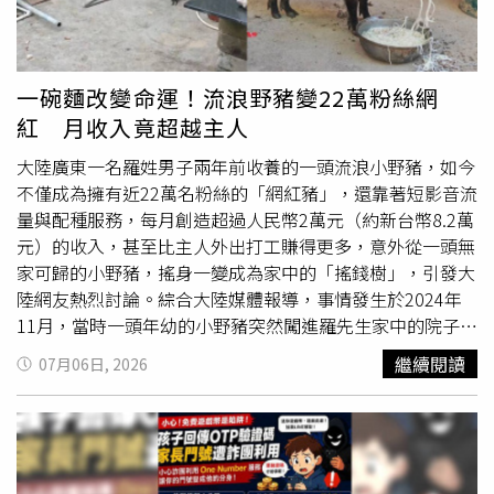
圍，甚至直接示範給大家看，幫助成員更快掌握歌曲所需要
的表情與情緒，也讓大家看見他在製作人身分之外相當反
差、可愛的一面。有趣的是，媒體聯訪時，一名媒體人還特
地穿著印有李秀滿肖像的T恤現身，意外成為現場另一個話
一碗麵改變命運！流浪野豬變22萬粉絲網
題。新歌推出後，A2O MAY相關內容持續獲得關注。〈心跳
紅 月收入竟超越主人
赫茲（Love Got Me Ooh）〉登上QQ音樂新歌即時榜第2
名；首唱會舞台演出與媒體訪問內容持續發酵，進一步登上
大陸廣東一名羅姓男子兩年前收養的一頭流浪小野豬，如今
抖音
娛樂榜第14名。隨著〈心跳赫茲〉正式推出，A2O MAY
不僅成為擁有近22萬名粉絲的「網紅豬」，還靠著短影音流
也將持續展開宣傳活動，並預計於8月16日登上2026 TMEA
量與配種服務，每月創造超過人民幣2萬元（約新台幣8.2萬
澳門舞台，帶來最新歌曲演出。
元）的收入，甚至比主人外出打工賺得更多，意外從一頭無
家可歸的小野豬，搖身一變成為家中的「搖錢樹」，引發大
陸網友熱烈討論。綜合大陸媒體報導，事情發生於2024年
11月，當時一頭年幼的小野豬突然闖進羅先生家中的院子，
不斷翻找食物，看起來餓了許久。羅先生心生不忍，便煮了
繼續閱讀
07月06日, 2026
一盆麵條餵牠，沒想到小野豬吃完後離開，隔天又準時回來
討食，接著連續第3天再次上門。羅先生擔心牠若繼續在外
流浪，不是遭人捕捉，就是可能被宰殺成為盤中飧，因此決
定將牠收養，並以當初餵食的麵條替牠取名為「麵條」。羅
先生原本曾打算，等「麵條」長大一些後再帶回山林野放，