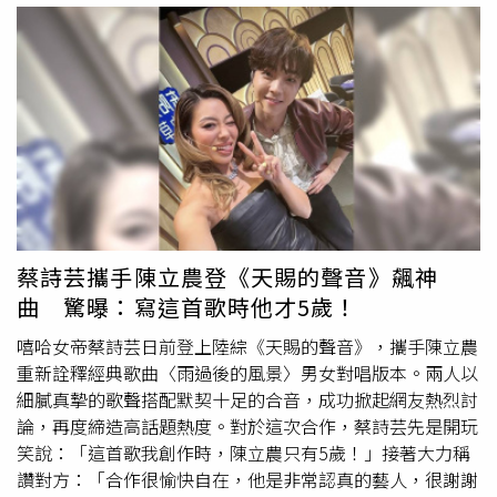
音平台的流量分潤，加上配種收入，上個月總收入已超過人
即可領取遊戲皮膚，女兒因此陸續收到Tinder、JustDating
民幣2萬元，比自己外出工作的薪資還高，讓他直呼完全沒
等非遊戲平臺OTP驗證碼簡訊，並依指示回傳驗證碼，未料
想到，當初一時善心收養的小野豬，如今竟成了家裡最會賺
2個月後，家長就陸續收到電信業者通知，其名下門號已由
錢的成員。事件曝光後，引發網友熱烈討論，有人笑說「真
網路開通「One Number」（一號多機）服務，數日後又因
正養家的是野豬，不是主人」、「牠把主人當家人，主人把
門號異常使用而遭停話。經向電信業者調閱通話明細，發現
牠培養成金雞母」、「人家拿你當兄弟，你卻安排牠去賺
該門號短時間內竟撥出近百通電話，才驚覺其門號遭詐騙集
錢」，也有人好奇野豬與家豬配種後的後代會是什麼模樣。
團利用。近期警方接獲多起有孩子回傳OTP驗證碼，導致家
不過，專家也提醒，野豬屬於野生動物，成年後力量及警戒
長門號遭開通一號多機服務，並因短時間內撥出大量電話遭
心都相當強，若受到驚嚇或誤認遭受攻擊，仍可能出現攻擊
停話。（圖／翻攝畫面）刑事局指出，「One Number」
行為，因此即使從小飼養，也不能掉以輕心，仍須具備專業
(一號多機)電信服務，原本是讓同一手機門號可與智慧手
蔡詩芸攜手陳立農登《天賜的聲音》飆神
知識並做好安全管理。羅先生兩年前收養流浪小野豬「麵
錶、車機或其他裝置共用，使用者即使手機不在身邊，也能
曲 驚曝：寫這首歌時他才5歲！
條」，如今不僅成為人氣網紅，還靠配種及短影音流量創造
通話、收訊及上網；一旦OTP驗證碼遭詐團取得，這項便利
可觀收入。（圖／翻攝自Ｘ，@yingtan04410735）
功能就可能被濫用，讓門號被不明裝置綁定，進而產生帳號
嘻哈女帝蔡詩芸日前登上陸綜《天賜的聲音》，攜手陳立農
盜用或註冊人頭帳號。刑事局提醒，這類詐騙手法，孩子可
重新詮釋經典歌曲〈雨過後的風景〉男女對唱版本。兩人以
能以為「只是傳一組驗證碼」，但未能理解背後所造成的風
細膩真摯的歌聲搭配默契十足的合音，成功掀起網友熱烈討
險。家長應隨時主動關心孩子使用手機情形並適時提醒，如
論，再度締造高話題熱度。對於這次合作，蔡詩芸先是開玩
遇有網友聲稱「免費送幣」、「領獎需提供驗證碼」，或要
笑說：「這首歌我創作時，陳立農只有5歲！」接著大力稱
求提供個人資料等情形，即為詐騙徵兆。若發現孩子手機持
讚對方：「合作很愉快自在，他是非常認真的藝人，很謝謝