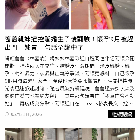
的太可愛了！」來自瀋陽的遊客李小姐受訪表示，自己一次
就買了8隻不同款式的小羊，打算帶回去送給親朋好友。她
認為，比起一般紀念品，這種具有地方文化特色又能拍照打
卡的文創商品更有紀念價值。隨著相關影片在
抖音
、小紅書
等社群平台瘋傳，「#新疆小羊」話題瀏覽量也迅速突破千
薔薔親妹遭控騙婚生子後翻臉！懷孕9月被趕
萬次。富貴小羊之所以受到歡迎，除了可愛外型外，更大的
出門 姊昔一句話全說中了
賣點在於每一隻都是獨一無二的手工訂製作品。製作者阿卜
都拉表示，顧客可以自行挑選艾德萊斯綢（Atlas Silk）花
網紅薔薔（林嘉凌）親妹妹林嘉珍近日遭同性伴侶阿順公開
色、小花帽款式及裝飾配件，再由他現場手工製作，因此不
開撕，指控兩人在交往、結婚及生育期間，涉及騙婚、騙
會出現兩隻完全相同的小羊。這種帶有「私人訂製」概念的
孕、精神暴力、家暴與出軌等爭議。阿順更爆料，自己懷孕
旅遊紀念品，也讓不少遊客願意排隊等待。遊客可自由搭配
9個月時遭趕出家門，產後也因衝突報警處理，相關指控曝
花帽、布料與飾品，每隻小羊都是獨一無二的作品。此外，
光後迅速掀起討論。隨著風波持續延燒，薔薔過去多次談及
富貴小羊售價大多落在數十元人民幣區間，價格親民又具有
妹妹的發言也被網友翻出，其中那句無奈的「我真的管不動
地方特色，被許多遊客視為理想伴手禮。有消費者笑稱，
她」，再度成為焦點。阿順近日在Threads發表長文，控訴
「送人不心疼，自己收藏也不占空間」，成功打中旅遊市場
自己與林嘉珍從交往到組建家庭的過程充滿痛苦。她表示，
繼續閱讀
05月31日, 2026
需求。隨著訂單暴增，阿卜都拉的生活也徹底被打亂。他透
自己為了兩人的未來選擇結婚、生育，卻在懷孕期間屢次遭
露，自己每天早上8點開工，經常忙到深夜，最忙時全家人
受精神折磨。她透露，懷孕將近9個月時，個人物品被打包
一起投入製作仍趕不上接單速度。目前每日產量約可達200
成十多袋垃圾袋丟在路邊，自己挺著大肚子獨自搬運，四處