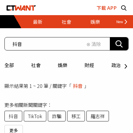
跳至主要內容區塊
下載 APP
最新
社會
娛樂
財經
⊗ 清除
全部
社會
娛樂
財經
政治
顯示結果第 1 ~ 20 筆 / 關鍵字「
抖音
」
更多相關新聞關鍵字：
抖音
TikTok
詐騙
移工
羅志祥
更多