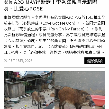
女團A2O MAY出新歌！李秀滿親自示範嘟
為，景區最重視的是宣傳效果，而宣傳的本質就是流量，
嘴、比愛心POSE
「只要影片能吸引大家觀看，就代表符合市場需求。」他表
示，不會替觀察員設定KPI，希望對方以最真實的方式記錄
由韓國娛樂製作人李秀滿打造的女團A2O MAY於16日推出全
老君山，也相信作品會是最好的回應。談到爆紅企劃的誕
新主打歌〈心跳赫茲（Love Got Me Ooh）〉，並同步公開
生，張鵬遠笑說，其實只是同事聚餐時臨時想到的點子，隔
收錄曲〈雨季放生的眼淚（Rain On My Parade）〉。談到
天便完成企畫並對外公布。至於月薪6萬元的設定，他指
此次新歌籌備過程，成員詩潔分享，為了讓成員更準確掌握
出，以目前專業攝影師市場行情估算，1個月拍攝工作約落
〈心跳赫茲〉俏皮、甜美的歌曲氛圍，李秀滿不只給予口頭
在這個價位，並非刻意炒作。相比其他景區動輒祭出數十萬
建議，甚至會親自示範。〈心跳赫茲〉MV由韓國導演JAN
甚至百萬元獎金，老君山希望用合理預算創造更大的宣傳效
LEE執導，以「心動夢境」為概念，透過夢境與現實交錯的
益。張鵬遠也強調，目前老君山每年接待旅客已達5、600
敘事，結合蝴蝶、滿月、水晶球、神秘鑰匙等意象，打造充
繼續閱讀
07月18日, 2026
萬人，幾乎來到景區運量上限，未來持續行銷並非單純為了
滿奇幻氛圍的視覺世界。為了完成豐富的視覺場景與表演畫
吸引更多遊客，而是希望將老君山從「網紅景點」打造為具
面，成員連續進行兩天拍攝，每天都從早上一路拍攝至隔天
有長期影響力的品牌景區，延續旅遊熱度與提升整體觀光形
清晨。儘管拍攝時間相當緊湊，成員仍全程保持投入，希望
象。
透過MV完整呈現歌曲輕快、夢幻的世界觀。成員們表示，
李秀滿除了要求大家展現「清新、發自內心的笑容與幸福
感」，更針對舞蹈動作、隊形變化及表情細節逐一給予指
導，希望透過更自然的表演方式傳遞歌曲情感。詩潔笑說，
李秀滿還會親自嘟嘴、比愛心，示範歌曲想呈現的風格與氛