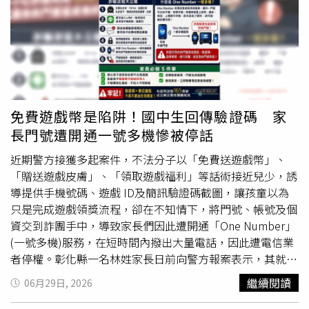
但最後始終沒有成功。動物專家分析，這頭小野豬幼年時很
可能因母豬死亡而失去照顧，在流浪期間接受羅先生餵養
後，早已把對方視為自己的主人，因此始終跟著他生活，不
願再回到野外。羅先生也坦言，相處多年早已培養出深厚感
情，加上擔心牠放生後跑到其他住家覓食，最後恐怕淪為別
人的一餐，因此決定繼續留在身邊照顧。隨著「麵條」逐漸
長大，羅先生開始把牠吃飯、散步、玩耍及與家人互動的生
免費遊戲幣是陷阱！國中生回傳驗證碼 家
活日常拍成短影音，分享到
抖音
等社群平台，沒想到意外爆
長門號遭開通一號多機慘被停話
紅，目前已累積近22萬名粉絲，也為他帶來穩定的流量收
益。不少養豬場與民眾看上「麵條」的體格與健康狀況，陸
近期警方接獲多起案件，不法分子以「免費送遊戲幣」、
續詢問是否能提供配種服務，甚至有許多網友留言，希望自
「贈送遊戲皮膚」、「領取遊戲福利」等話術接近兒少，誘
家母豬也能與牠配種。羅先生透露，最近就有豬場老闆將
導提供手機號碼、遊戲 ID及簡訊驗證碼截圖，讓孩童以為
「麵條」借去替兩頭母豬配種，每頭收費人民幣1000元
只是完成遊戲領獎流程，卻在不知情下，將門號、帳號及個
（約新台幣4100元），不過，「麵條」完成配種返家後，
資交到詐團手中，導致家長們因此遭開通「One Number」
一度出現大量掉毛、精神不佳等情況，讓他相當擔心，幸好
(一號多機)服務，在短時間內撥出大量電話，因此遭電信業
經過一段時間細心照料後，身體已逐漸恢復，不僅重新長出
者停權。彰化縣一名林姓家長日前向警方報案表示，其就讀
濃密毛髮，體重也增加到約200斤（約100公斤），健康狀
國中八年級的女兒今年3月中旬在
抖音
瀏覽直播主發布影
繼續閱讀
06月29日, 2026
況恢復穩定。羅先生表示，「麵條」每天的伙食費僅約人民
片，內容宣稱可免費送遊戲幣、保底取得虛擬裝備，並引導
幣10元（約新台幣41元），飼養成本並不高，但靠著短影
其女兒加入LINE聯繫。對方聲稱只要提供手機號碼登記，