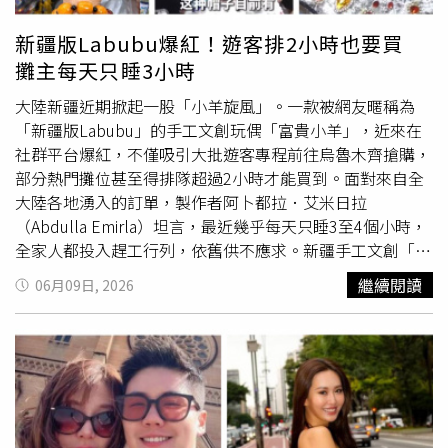
吸引百人擠爆台北市信義區的Ivy感性表示，最近在街上聽
到自己的歌、被歌迷稱讚「很喜歡妳的音樂」，才真正有了
新疆版Labubu爆紅！遊客排2小時也要買
當歌手的實感，非常感謝大家支持。
攤主每天只睡3小時
大陸新疆近期掀起一股「小羊旋風」。一款被網友暱稱為
「新疆版Labubu」的手工文創玩偶「富貴小羊」，近來在
社群平台爆紅，不僅吸引大批遊客專程前往烏魯木齊搶購，
部分熱門攤位甚至得排隊超過2小時才能買到。面對來自全
大陸各地湧入的訂單，製作者阿卜都拉．艾米日拉
（Abdulla Emirla）坦言，最近幾乎每天只睡3至4個小時，
全家人都投入趕工行列，依舊供不應求。新疆手工文創「富
貴小羊」近期爆紅，吸引大批遊客排隊搶購。綜合《羊城晚
繼續閱讀
06月09日, 2026
報》等陸媒報導，這款名為「富貴小羊」的手工玩偶自今年
5月起迅速竄紅，被不少網友封為「新疆版Labubu」。圓滾
滾的大眼睛、捲毛造型、粉嫩耳朵與微笑表情，加上濃濃新
疆民族特色元素，成功擄獲大批遊客與網友的心。從黑龍
江、四川、廣東到陝西，不少遊客專程到烏魯木齊金泉商城
朝聖，只為帶回一隻專屬於自己的小羊。富貴小羊結合艾德
萊斯綢與民族元素，被譽為「新疆版Labubu」。「拍照真