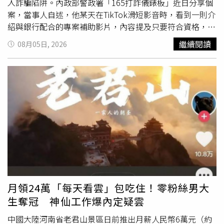
入詐騙陷阱。內政部警政署「165打詐儀錶板」近日分享個
案，當事人自述，他某天在TikTok滑短影音時，看到一則介
紹與銀行配合的專案補助影片，內容提及只要符合資格，就
能申請到一筆補助金，而自己恰好手頭也不寬裕，因此想了
繼續閱讀
08月05日, 2026
解可申請哪些補助項目，隨即點進影片查看。當事人表示，
看完影片介紹後，他透過
抖音
聊天功能與對方聯繫，詢問申
請細節，對方回覆有專人可以協助辦理，多數人按照流程配
合，都能順利申請到補助金，而對方也要他加入LINE帳
號，表示後續申請程序都會由客服專員協助。當事人指出，
加入LINE帳號後，客服向他說明，補助金核撥需要經由國
際銀行進行資格驗證，銀行端將會透過電話與他聯繫，但因
為他目前的門號無法配合驗證，必須先申辦一張全新SIM
卡，才能跨出審核第一步。當事人提到，他照著對方的指
示，在某電信門市辦妥新SIM卡，立即回報對方，希望進入
下一階段的審核，結果對方又說道，為了方便銀行作業，需
要他將SIM卡暫時寄給對方，由公司統一處理後續驗證程
月領24萬「每天看雲」包吃住！零粉絲男大
序，等補助核准就會寄還給他。當事人說，當下他沒有多
生奪冠 神仙工作爆內定疑雲
想，又依對方要求透過交貨便寄出SIM，起初他每隔幾天會
主動詢問追蹤進度，後來卻遲遲沒有下文，對方更開始已讀
中國大陸河南省老君山景區日前推出月薪人民幣6萬元（約