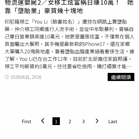
物流運嬰屍2／女移工炫富稱日賺10萬！ 她
宣稱若在去正規醫院，醫生便會通知仲介和雇主，在「私人
靠「墮胎業」豪買幾十塊地
診所」則能解決月經遲來的大麻煩，但這些診所往往設備落
後，閒雜人等都能入內拍影片，衛生環境令人堪憂，You Li
印尼籍移工「You Li（臉書姓名）」遭控在網路上賣墮胎
卻為了賺錢，將一個又一個同鄉姊妹推上手術床。You Li看
藥、仲介移工同鄉進行人流手術，並從中牟取暴利，曾稱自
上「墮胎商機」，販售墮胎藥外還仲介同鄉姊妹到簡陋診所
己單日營業額高達10萬元，她更是囂張炫富，不僅常在個人
檢查和進行流產手術。（圖／翻攝當事人Tiktok）針對不在
頁面曬出大餐照，其手機是最新款的iPhone17，還在家鄉
北部或是懷孕月份較小的姊妹，You Li則會以網拍形式販售
大筆購入20塊房地產，靠著墮胎血腥產業過著奢侈生活。據
「喜克潰」，此藥品主要適應症為預防與治療胃及十二指腸
了解，You Li已在台工作12年，目前於北部擔任家庭照護，
潰瘍，因能促進子宮收縮、軟化子宮頸，亦被廣泛用於婦產
移工平均薪資約3萬元，往往要省吃儉用、精打細算才能存
科催生、流產，在台灣屬於醫師處方用藥，You Li卻能大把
下錢寄回母國，You Li卻靠著地下經濟賺得盆滿缽滿，更自
繼續閱讀
05月06日, 2026
購入，並以天價賣給同鄉。據悉，這種藥物在台灣藥局每盒
稱「印尼CEO」，在網路上囂張炫富。You Li的事業版圖還
30粒售價550元，You Li卻以10顆2500元的價格出售，中間
擴展到日本、香港，甚至有日本的印尼移工飛到台灣，在其
差價高達十多倍，且其「業務」範圍包括香港、日本等地的
仲介下墮胎，她則藉此賺得盆滿缽滿。（圖／翻攝當事人
移工，她還提供「售後服務」，協助移工「處理」排出體內
Tiktok）知情人士透露，You Li可說是「什麼錢都想賺」，
的胚胎，當中甚至包括正在哭泣的孩子。根據You Li上傳的
其業務範圍包括替在台移工處理印尼當地離婚問題，每辦理
影片，一位移工誤以為自己僅懷孕3、4個月，服用藥物後竟
一份文件就能得到3000元到6000元的報酬，她還販售衣
First
1
2
3
Last
產下孩子，其父母卻將孩子裝進紙箱中，抱著紙箱在幽暗公
服、面膜、髮油等生活用品，甚至非法販售墮胎藥，並仲介
園間遊蕩，不斷搜尋不會被監視器拍到且夠黑的灌木叢，看
同鄉姊妹到落後診所進行流產手術，從中牟取暴利。根據