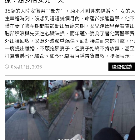
最後一次於2025過年期間，找來一名印尼籍看護，在其返
鄉過年時可以繼續照顧雇主，卻被發現其找來的印尼籍看
35歲的大陸安徽男子郝先生，原本才剛迎來結婚、生女的人
護，簽證早已到期，卻仍繼續在雇主不知情下繼續上班，甚
生幸福時刻，沒想到短短幾個月內，命運卻接連重擊。他不
至還與吳女合謀，若東窗事發就聯手與吳女「一起離職」，
僅在妻子懷孕期間被診斷出胃癌末期，女兒還因早產被查出
讓雇主一時找不到可以協助照護的人手，從而獲得談判籌
腦部積液與先天性心臟缺損，而年邁外婆為了替他籌醫藥費
碼，所幸雇主果斷報警處理，將2人掃地出門。有雇主無奈
外出撿回收，又意外遭嚴重燒傷。面對接踵而來的打擊，他
表示，有移工在照護過程中常會對被照護者拍攝影像，甚至
一度提出離婚，不願拖累妻子，但妻子始終不肯放棄，甚至
將私密部位PO
抖音
。（圖／翻攝自
抖音
）而不僅僅只是台
打算賣房替他續命。如今他靠著直播帶貨自救，哽咽表示：
籍看護出現類似糾紛事故，彰化日前也有移工為能順利轉換
「硬撐也要撐下去，我只想多陪孩子一天。」郝先生一邊接
繼續閱讀
05月17日, 2026
雇主，於雇主不知情下拍攝雇主父親的私密部位，平時還會
受化療，一邊直播帶貨貼補家用。（圖／翻攝自大皖新聞）
找來朋友一起在雇主家中做起美甲、美髮，讓雇主相當崩
根據《大皖新聞》與《紅星新聞》報導，來自安徽淮南的郝
潰。還曾有婦人平時獨居，半年前請來印尼籍看護協助照護
先生，2025年6月才剛與妻子完婚，不久後妻子懷孕，一家
自己的日常生活，半年後因病去世，家屬事後清點遺物，卻
人原本都沉浸在即將迎接新生命的喜悅中。沒想到去年9
發現婦人平時持有價值約5萬餘元的外幣不翼而飛，平時照
月，單位健康檢查時，他突然被查出胃部惡性腫瘤，確診胃
顧婦人的女看護更準備落跑，當場在看護行李箱內尋獲不見
癌晚期。郝先生坦言，當時根本無法接受，「真的像天塌了
的外幣，讓家屬氣得報警處理。儘管看護偷竊事件時有耳
一樣。」之後他緊急前往上海治療，但由於癌細胞擴散嚴
聞，但不少家屬多會念在若資遣看護，恐會造成照護空窗
重，至今仍無法進行手術，只能持續依靠化療與免疫治療控
期，多半向仲介等反應，給予口頭警告，並陸續加裝監視器
制病情。目前他已進行第11次化療，由於病情較重，每次使
畫面，從而得知原本看似盡心盡力照護的看護，在監視器的
用的藥量都比一般患者多一倍，體內甚至裝有化療幫浦，持