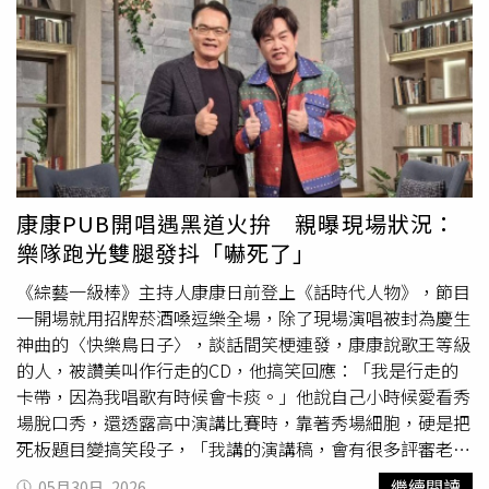
隻，但依然供不應求，許多顧客只能排隊等候或預約訂製。
尋找住處。即便如此，仍希望維持家庭完整，選擇繼續忍
這股熱潮也意外帶動金泉商城的轉型。原本以批發生意為主
耐。阿順進一步指控，林嘉珍不僅長期言語羞辱與情緒勒
的商場，如今已有十多個攤位投入小羊玩偶製作，逐漸形成
索，還曾強行搶走她佩戴的項鍊與手鍊。她更懷疑林嘉珍在
從布料選擇、花帽製作到配件設計的微型文創產業鏈。商城
越南旅遊期間與其他女性發展曖昧關係，返台後仍持續聯
管理方表示，未來將提供更多資源協助商戶提升品質與產
絡。阿順表示，孩子出生後情況並未改善，自己入住月子中
能，希望讓新疆文創產業持續發展。從冰箱貼、民族布包到
心期間，雙方經常在深夜爆發激烈爭吵，林嘉珍甚至刻意將
如今爆紅的富貴小羊，新疆文創商品正逐漸從單純販售特
冷氣溫度調到極低，導致她產後至今仍飽受頭痛問題困擾。
產，轉向販售文化與體驗。這隻小羊不僅成為遊客爭相搶購
最終，雙方在孩子出生後第9天再度爆發衝突。阿順指稱，
的新寵，也意外成為新疆觀光與文創產業的新代表。
當時除了言語辱罵外，還發生肢體拉扯，她事後已向警方報
康康PUB開唱遇黑道火拚 親曝現場狀況：
案並完成筆錄。如今即使雙方關係破裂，她仍每天花費近2
樂隊跑光雙腿發抖「嚇死了」
小時搭乘公車探望孩子與家人，卻多次被要求「滾出去，不
要再來看家人」。阿順也預告，未來將陸續公開兩人結婚、
《綜藝一級棒》主持人康康日前登上《話時代人物》，節目
借精生子及共同生活的完整過程，並進一步說明涉及公然侮
一開場就用招牌菸酒嗓逗樂全場，除了現場演唱被封為慶生
辱、誹謗及詐欺等爭議。面對連串指控，林嘉珍隨後發表
神曲的〈快樂鳥日子〉，談話間笑梗連發，康康說歌王等級
430字聲明回應，強調自己對部分內容有不同理解與事實依
的人，被讚美叫作行走的CD，他搞笑回應：「我是行走的
據，已保留完整紀錄及相關證據。她表示，現階段希望以冷
卡帶，因為我唱歌有時候會卡痰。」他說自己小時候愛看秀
靜、負責任的態度面對事件，不願透過網路持續隔空交火，
場脫口秀，還透露高中演講比賽時，靠著秀場細胞，硬是把
但若有必要，將透過法律途徑維護自身權益。同時也希望將
死板題目變搞笑段子，「我講的演講稿，會有很多評審老
事件對孩子及家人的影響降到最低，讓家人能在相對平靜的
師，聽了在那邊拍桌子然後笑」，康康說演講比賽和其他選
繼續閱讀
05月30日, 2026