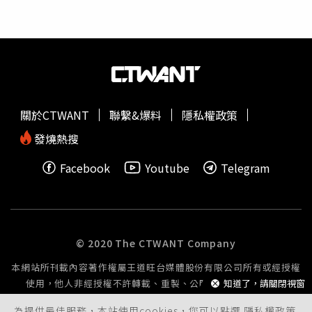
似是要將孩子隨意丟置，配上背景中的嬰兒哭聲更讓人不寒
You Li自己拍攝的影片，她曾貼出拿著數十個大小包裹到超
而慄。而那些被扼殺在媽媽肚子裡的孩子下場同樣悽慘，
商寄件的畫面，並聲稱自己的日營業額高達10萬元，每月收
You Li在網路上囂張貼出移工們將其骨肉丟棄廢棄民宅、田
入則高達百萬元，大筆資產則被匯回印尼，在家鄉購入20筆
邊、舊衣回收箱和垃圾車的畫面，還有母親不知如何處理，
房地產，她則是引以為豪、囂張炫富。You Li自稱「印尼
將孩子以物流貨運寄給You Li「善後」，還因此導致胚胎腐
CEO」，每天都要處理大批物流包裹，單日營收還曾高達十
爛發臭，而這些寶寶往往已有數月大，在母體裡長出眼睛和
萬元。（圖／翻攝當事人Tiktok）You Li曾拍攝影片展示自
四肢雛形，祂們卻被稱為「小螞蟻」甚至是「垃圾」，沒有
己價值數千元的外套，更自稱為「隱形富豪」，得行事低調
關於CTWANT
聯繫&爆料
隱私權政策
機會看世界一眼就被扼殺。知情人士透露，You Li極其猖
才能隱藏自己的真實身分，她則在畫面中笑的前仰後翻，驕
狂，總在網路上不斷炫富，有印尼同鄉看不慣其行徑試圖勸
傲之情溢於言表，絲毫不在意這些財富是建立在同鄉姊妹的
發燒熱搜
阻，卻被You Li拍影片嘲笑公審，行徑猶如無法無天的「地
血淚，與無數小生命的消逝之上。「她賺印尼人的錢卻鄙視
Facebook
Youtube
Telegram
下藥后」，希望主管機關能加強取締，別讓台灣成為「嬰屍
同鄉，在台灣工作卻一直挑戰我國的法律。」知情人士提
之島」。移民署表示，目前尚未接獲相關情資，後續將建議
到，You Li賺大錢後行徑也越發猖狂，不僅公開拍影片傳授
外勤單位邀請衛生單位一起查辦。食藥署表示，目前未接獲
沒有居留證如何到超商領包裹，變相教導逃逸移工躲避查緝
相關情資，且查我國網路無販售喜克潰錠（CYTOTEC）之
的技巧。知情人士表示，You Li更屢次醜化台灣雇主，聲稱
情形，而處方藥品依我國藥事法規定不得於網路刊登販售，
自己全年無休、沒有假期，每日都認真工作，實則是將大部
© 2020 The CTWANT Company
「CYTOTEC」其適應症為「胃及十二指腸潰瘍」，須由醫
分的時間用來經營副業，雇主家早已成為她的
抖音
背景板，
本網站所刊載內容著作權屬王道旺台媒體股份有限公司所有或經授權
師處方使用。食藥署表示，按藥事法第50條第1項規定，須
希望相關單位能加強查緝，別讓不良移工繼續破壞台灣的勞
使用，他人非經授權不許轉載、重製、公開播送或公開傳輸。
知道了，請關閉視窗
由醫師處方之藥品，非經醫師處方，不得調劑供應。另依據
動環境。移民署表示，目前尚未接獲相關情資，後續將建議
同法第37條第2項規定，藥品之調劑，應由藥師為之。違反
外勤單位邀請衛生單位一起查辦。食藥署表示，目前未接獲
為提供最佳服務，本站使用cookies，您可以點選
隱私權政策