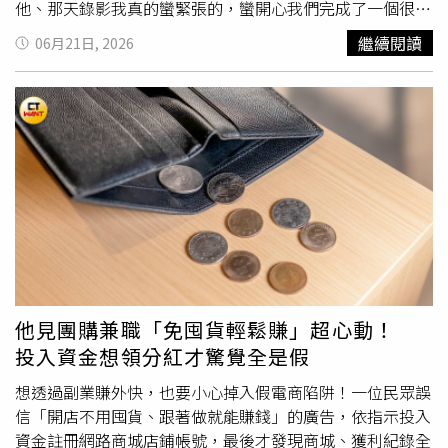
續收到不明驗證碼、電信服務功能遭異常開通或門號遭停
他、那天錄影我真的蠻緊張的，蠻開心我們完成了一個很棒
話，應立即聯繫電信業者查證，並撥打165反詐騙諮詢專線
的舞台，這首歌很難唱，農農好厲害。」出道21年的蔡詩
繼續閱讀
06月21日, 2026
或前往鄰近警察機關報案，亦可至165打詐儀錶板查詢相關
芸，近半年憑藉〈雨過後的風景〉在兩岸再度翻紅。這首收
防詐資訊。
錄於她2012年獨立發行專輯《黑色彩虹》的作品，近來意
外成為現象級金曲，不僅連續兩個月蟬聯QQ音樂熱歌榜冠
軍，也登上多個串流平台排行榜冠軍位置，在
抖音
話題播放
量更突破20億次。面對歌曲時隔多年再度爆紅，蔡詩芸開心
表示：「很開心，我自己寫了那麼棒的一首歌，謝謝我自
己！」她坦言，當年完全沒想到14年前在家中客廳創作的作
品，竟會在多年後迎來第二波高峰。她說：「那時候只是把
自己喜歡的音樂風格寫進去，也很感謝兩位作詞老師寫出很
棒的歌詞。可能當年的時機不對，但今年剛好對了，歌曲碰
巧符合大家現在的心情，加上很多人喜歡回憶殺、喜歡
2000年代的抒情歌，才讓這首歌再次被聽見。」出道21年
他見團購兼職「免囤貨輕鬆賺」超心動！
的蔡詩芸，近半年憑藉〈雨過後的風景〉在兩岸再度翻紅。
投入資金想領分紅才驚覺全是假
（圖／人見人愛娛樂提供）回憶創作過程，蔡詩芸透露自己
向來偏愛帶有情緒張力的暗色系和弦，因此以鋼琴作為創作
想透過副業賺外快，也要小心掉入假電商陷阱！一位民眾誤
起點，先完成英文歌詞Demo，再融入R&B元素發展成完整
信「開店不用囤貨、跟著做就能賺錢」的廣告，依指示投入
作品。她也分享一段鮮為人知的幕後故事：「原本版權公司
資金註冊網路商城店鋪帳號，最後才發現商城、獲利紀錄全