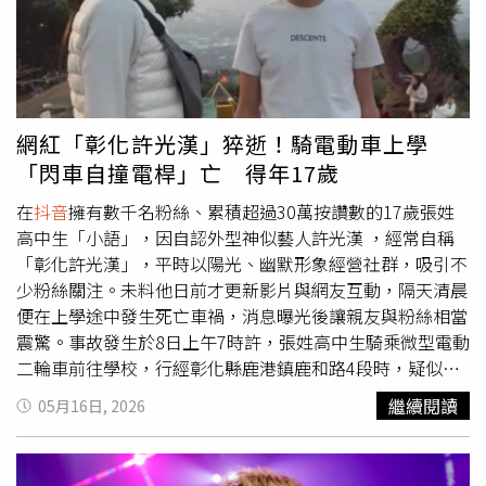
婚，甚至準備賣掉房子替丈夫治病。妻子的陪伴與堅持，也
視障者未看清路況，才會發生碰撞。影片曝光後隨即引發社
讓郝先生重新燃起求生意志。他說，每次化療結束回到家，
會公憤，並驚動官方介入，當晚「北京交警」在評論區高調
只要抱著女兒，就覺得自己還能再繼續撐下去。「現在我想
回應，要求創作者提供原始影片與聯繫方式以利調查和依法
通了，硬扛也要扛下來，只要能多陪她長大一天，就值得
處置。隔日，抱抱盲兔疑似眼見事態擴大，連忙在留言區試
了。」因為害怕哪天真的離開人世，他還特地拍下大量照片
圖息事寧人，宣稱影片是很久以前拍的、手已經不痛了，並
與影片，存在QQ空間裡，只希望未來女兒長大後，還能記
稱當晚已收到肇事者道歉，相關部門也已聯繫。視障女網紅
網紅「彰化許光漢」猝逝！騎電動車上學
得爸爸的模樣。「想多留一點爸爸的念想給她。」為了貼補
抱抱盲兔和同夥被逮捕之外，帳號的所有影片被清空，同時
「閃車自撞電桿」亡 得年17歲
龐大醫療與生活費用，郝先生如今也開始在
抖音
直播帶貨，
遭官方封禁。（圖／翻攝自
抖音
／67782297613）然而，
販售塑膠袋與生活用品，希望靠自己替家庭撐出一條活路。
抱抱盲兔的反應讓警方起疑心，追查發現她的遭遇全是自導
在
抖音
擁有數千名粉絲、累積超過30萬按讚數的17歲張姓
他透露，很多陌生網友都會私訊鼓勵，讓他在最絕望的時
自演。今日北京警方通報指出，江女與劉男為了吸引粉絲、
高中生「小語」，因自認外型神似藝人許光漢 ，經常自稱
候，仍感受到溫暖。此外，當地街道民政與社區單位也已介
引來流量並牟取私利，刻意在北京市朝陽區路旁編造這起假
「彰化許光漢」，平時以陽光、幽默形象經營社群，吸引不
入協助，工作人員證實郝先生一家情況屬實，目前正積極替
車禍，嚴重誤導網友討論，造成極其惡劣的社會影響。目前
少粉絲關注。未料他日前才更新影片與網友互動，隔天清晨
他申請相關補助與資源，希望能幫助這個幾乎被苦難壓垮的
兩人遭警方刑事拘留，而擁有近140萬粉絲的「抱抱盲兔」
便在上學途中發生死亡車禍，消息曝光後讓親友與粉絲相當
家庭撐過難關。
已被
抖音
官方全面封禁，所有作品全數下架清空，並限制用
震驚。事故發生於8日上午7時許，張姓高中生騎乘微型電動
戶關注。警方對此嚴正呼籲，網路空間絕非法外之地，無論
二輪車前往學校，行經彰化縣鹿港鎮鹿和路4段時，疑似為
是透過虛假擺拍，或是利用AI工具製作、發布不實訊息來博
了閃避一名正在斑馬線附近迴轉的機車騎士，導致車輛失
繼續閱讀
05月16日, 2026
取關注與牟利，不僅違背社會公序良俗，更可能觸碰法律紅
控，隨後猛烈撞上路旁電線桿。警方指出，事故造成張姓高
線；警方也提醒，民眾應自覺遵守法律法規，規範自身網路
中生右大腿骨折，且當場失去生命跡象。救護人員獲報後立
言行，共同維護健康有序的網路環境，切勿以身試法。
即將他送往彰濱秀傳醫院搶救，但最終仍因傷勢過重宣告不