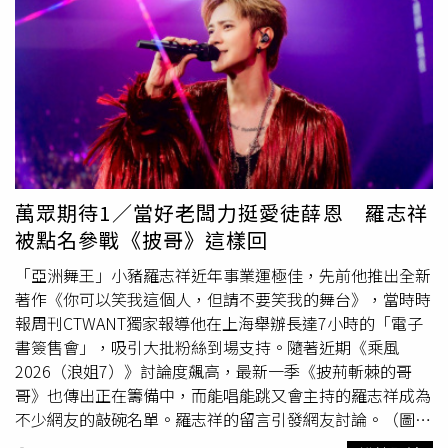
治，年僅17歲的生命戛然而止。根據警方調查，雙方酒測值
均為零。66歲林姓婦人當時騎乘機車迴轉，雖未違規跨越雙
黃線，且雙方車輛並未直接碰撞，但警方認為，其迴轉行為
與張姓高中生的閃避動作之間，仍存在法律上的因果關係，
因此訊後依過失致死罪嫌函送，詳細肇事責任仍有待進一步
釐清。由於張姓高中生在
抖音
平台小有知名度，經常分享生
活影片與自拍內容，形象陽光開朗，因此噩耗傳出後，不少
粉絲紛紛留言哀悼，對於他前一天才更新影片、隔日卻突然
離世感到難以接受。張男告別式於15日舉行，靈堂前擺滿親
萬眾期待1／當好老闆力挺愛徒薛恩 羅志祥
友與同學送來的花束，不少昔日同窗也到場送他最後一程，
被點名參戰《披哥》這樣回
現場氣氛哀戚。
「亞洲舞王」小豬羅志祥近年事業運極佳，先前他推出全新
著作《你可以笑我這個人，但請不要笑我的舞台》，當時時
報周刊CTWANT獨家報導他在上海舉辦長達7小時的「電子
書簽售會」，吸引大批粉絲到場支持。隨著近期《乘風
2026（浪姐7）》討論度飆高，最新一季《披荊斬棘的哥
哥》也傳出正在籌備中，而能唱能跳又會主持的羅志祥成為
不少網友的敲碗名單。羅志祥的留言引發網友討論。（圖／
翻攝自
抖音
）上個月羅志祥出席中醫減重品牌活動時，也被