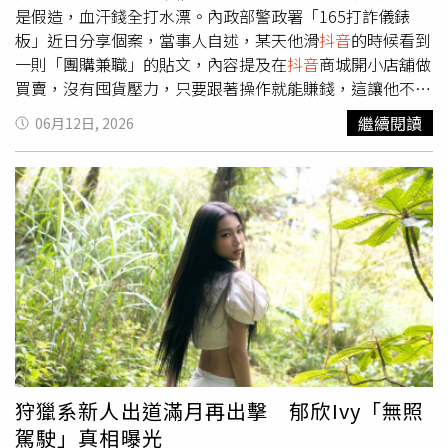
想把這首歌賣給別的歌手，但因為我真的太喜歡這首歌，捨
是假造，血汗錢全打水漂。內政部警政署「165打詐儀錶
不得割愛，所以決定把它留在自己身邊。現在回頭看，這個
板」近日分享個案，當事人自述，某天他滑
抖音
的時候看到
決定真的做對了。」此外，2026年對蔡詩芸而言也是音樂
一則「團購兼職」的貼文，內容提及在
抖音
商城開小店舖做
生涯的重要突破年。她目前正積極籌備全新專輯，並將於7
買賣，沒有囤貨壓力，只要跟著操作就能賺錢，這讓他不禁
月中旬正式啟動《雨過後的風景LIVE CONCERT》巡迴演唱
認為「是個副業賺錢好機會！」當事人表示，他點擊連結想
繼續閱讀
06月12日, 2026
會，預計前往杭州等多個城市開唱，與歌迷分享這首陪伴無
了解細節，對方引導他加了一個LINE暱稱為「靜心」的帳
數人成長的經典作品。
號，「靜心」很熱情地指導他如何開始第一步，並強調現在
是平台紅利期，只要跟著做，很快就能有穩定收入；接著，
「靜心」給他一個看似
抖音
商城的網站連結，要他進去註冊
開店帳號，並提醒這不是一般開店，而是「進貨型電商」，
需要先在平台內加值資金，才能向系統進貨上架商品。當事
人提到，起初他滿頭問號，「靜心」強調這只是平台機制，
錢會轉成貨款，後續商品賣出就能分紅，獲利就可以連本帶
利一起領出來，於是他照著指示加值資金，也確認網頁的帳
面紀錄有出現一些「獲利」，讓他放心地繼續投入資金。當
事人指出，直到他想提領分紅時，「靜心」卻改口說他操作
錯誤，導致帳號違規，需要先繳交違約金才能解除限制，不
狩獵系新人出道滿月再出擊 郁欣Ivy「無照
然就無法領錢，而他擔心之前投入的錢拿不回來，只好照指
駕駛」真相曝光