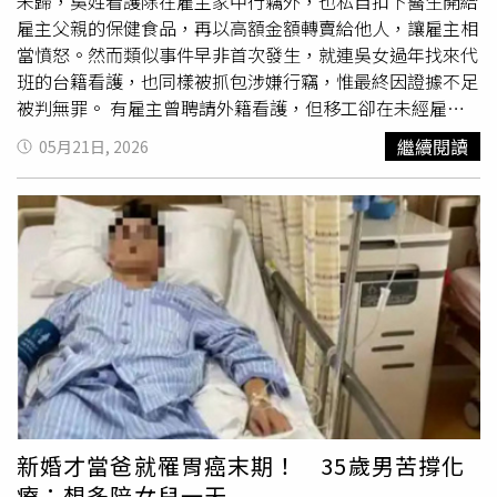
追蹤醫師夫妻的限時動態，從備孕、懷孕到孩子出生一路見
未歸，吳姓看護除在雇主家中行竊外，也私自扣下醫生開給
證，如今突然聽聞消息，心情久久無法平復，感嘆「世界上
雇主父親的保健食品，再以高額金額轉賣給他人，讓雇主相
又少了一個很好很好的人」。不少網友也湧入留言替張醫師
當憤怒。然而類似事件早非首次發生，就連吳女過年找來代
的親友打氣，希望家屬能度過這段最艱難的時刻。 才剛發
班的台籍看護，也同樣被抓包涉嫌行竊，惟最終因證據不足
行回憶錄！前外交部長楊進添逝世 林佳龍悲痛哀悼 竹市文
被判無罪。 有雇主曾聘請外籍看護，但移工卻在未經雇主
史國寶張德南辭世！市府追思：精神將長存城市記憶 化學
同意下，找來朋友在雇主家中大做美髮、美甲。（圖／民眾
繼續閱讀
05月21日, 2026
補教名師離世！享壽68歲 學生哀悼不捨
提供）隨著台灣進入高齡化社會，長照服務需求增加，不少
民眾為照護家中長輩，開始聘請外籍看護或台籍看護，希望
能減輕照護壓力，其中又以台籍看護的費用最高，每日日薪
從2000元至3300元不等，且在就業前必須完成衛福部規定
之照顧服務員專業訓練課程，或具備相關科系學歷並完成實
習，才能取得結業證書上工，因此台籍看護的價碼普遍比外
籍看護貴上不少。A姓雇主遭吳姓看護掌摑後，怒往警局報
案。（圖／民眾提供）然而吳姓看護卻疑似在未取得照服員
的資格，就直接上工，甚至爆出利用職務之便於雇主家中行
竊、徹夜賭博未歸等離譜行徑，但不僅是吳女涉嫌在家行
竊，其過年找來代班的看護也被雇主發現涉嫌行竊，儘管第
一時間報警處理，最終卻因證據不足，無監視器畫面拍到其
新婚才當爸就罹胃癌末期！ 35歲男苦撐化
有明顯行竊行為，獲得無罪判決。但離譜的還在後面，吳女
療：想多陪女兒一天