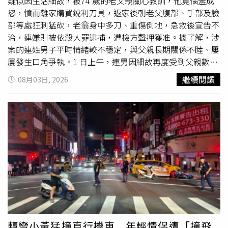
疑似因生活細故，被74 歲的老父親關心教訓，他竟惱羞成
怒，憤而離家購買銳利刀具，返家後朝老父腹部、手部及臉
部等處狂刺猛砍，老翁身中多刀、重傷倒地，急救後宣告不
治，連嫌則被依殺人罪逮捕，遭檢方聲押獲准。據了解，涉
案的連姓男子平時情緒較不穩定，與父親長期關係不睦、屢
屢發生口角爭執。1 日上午，連男因細故再度受到父親數
落，他竟動了殺機，獨自徒步至離家數百公尺外的商店買
繼續閱讀
08月03日, 2026
刀。同日下午 1 時，連男攜刀返家，隨即持刀對父親發動猛
烈攻擊，造成連父全身多處嚴重刀傷、失血過多倒地。連男
見父親性命危急，竟呆坐半小時後才打電話通報
救護車
前往
救援。桃園市消防局救護人員趕抵現場時，連父仍有許意
識，但因傷勢過於嚴重，經送往醫院全力救治後，仍於 2 日
凌晨 3 時 12 分許宣告不治，連男則被依殺人罪逮捕，檢方
訊後依殺人罪聲押獲准，相關案情仍待調查釐清。
轉彎小黃猛撞直行機車 年輕情侶遭「撞飛