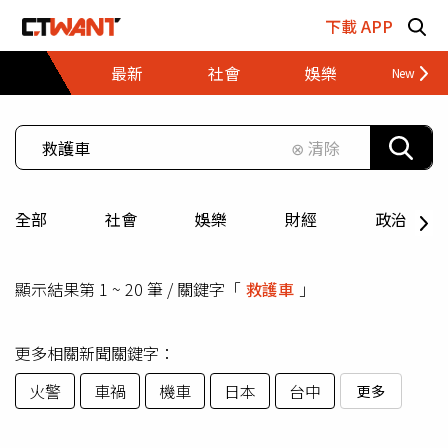
跳至主要內容區塊
下載 APP
最新
社會
娛樂
財經
⊗ 清除
全部
社會
娛樂
財經
政治
顯示結果第 1 ~ 20 筆 / 關鍵字「
救護車
」
更多相關新聞關鍵字：
火警
車禍
機車
日本
台中
更多