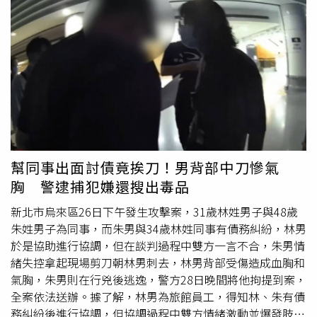
礙救援的家具，逐步開闢救援空間。經過約30分鐘努力，終
於成功將受困老婦從倒塌建築內救出。然而，地震後通訊受
到影響，消防電話一度無法接通，
救護車
無法及時抵達。附
近居民隨即開車協助，將受傷老婦直接送往醫院。據了解，
老婦雖然腿部骨折，但送醫時意識清楚，並接受後續治療。
參與協助送醫的75歲居民西田和則表示，當時如果沒有越南
青年的協助，救援恐怕無法順利完成。他說，「看到那位因
疼痛而呼喊的女性被送到醫院，確認她獲救的那一刻，真的
覺得能救活她太好了。」據了解，救人的黎輝俊持有日本農
業領域「特定技能」在留資格，2年前搬至八代市生活。他
幫同事出面討債竟挨刀！男背部中刀慘氣
透露，平時經常遇到住在隔壁的老婦人，對方總會親切地向
胸 警逮捕犯嫌還搜出毒品
自己問候，因此得知對方受困後，便毫不猶豫投入救援，
「奶奶一直都很溫柔地跟我打招呼。地震真的很可怕，但能
新北市烏來區26日下午發生攻擊案，31歲林姓男子與48歲
夠想辦法救出奶奶，我覺得很開心。」
朱姓男子為同事，而朱男與34歲林姓同事有債務糾紛，林男
於是協助進行協調，但在談判過程中雙方一言不合，朱男情
緒失控拿起現場剪刀朝林男刺去，林男背部受傷造成血胸和
氣胸，朱男則在行兇後逃逸，警方28日晚間將他拘提到案，
全案依法送辦。據了解，林男為旅館員工，得知林、朱有債
務糾紛後進行協調，但協調過程中雙方情緒激動並爆發肢體