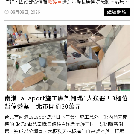
時許，因頭部受傷被
救護車
送到基隆長庚醫院急診室治療，
而護理師詢問鍾男為何受傷時，鍾男因酒後表達能力不佳，
繼續閱讀
08月08日, 2026
反覆表示「他躺在房間睡覺，突然有不認識的人闖入他的房
間」，護理師聽不出對方說的內容與頭部受傷有何關聯，只
好再次詢問確認。沒想到的是，鍾男當場對護理師嗆聲「有
毛病啦」、「妳也有病啦」，並因此遭保全帶走，帶進候診
區讓醫師治療。護理師說，一般檢傷過程時間不一定，看病
人的傷勢或其陳述能力，當天鍾男表達能力不佳，所以前後
花費5分鐘在檢傷。針對此事件，檢方依照醫療法「以其他
非法之方法妨害醫事人員執行醫療業務」及公然侮辱等罪
嫌，對鍾男提起公訴。案經基隆地院審理，法官認為，鍾男
說出「有毛病啦」、「妳也有病啦」等語，固然使護理師感
到難堪，且增加執行醫療業務時間及精神耗費，但鍾男屬於
「單純謾罵」，未達醫療法中「強暴、脅迫、恐嚇或其他非
南港LaLaport施工鷹架倒塌1人送醫！3櫃位
法之方法等具有妨害告訴人意思自由之程度」而致護理師無
暫停營業 北市開罰30萬元
法完成檢傷程序，因此判鍾男無罪。至於控公然侮辱罪部
分，護理師在法院審理期間已撤回告訴，法院判定為公訴不
台北市南港LaLaport於7日下午發生施工意外，館內尚未開
受理。
幕的KidZania兒童職業體驗主題樂園施工區，疑因鷹架倒
塌，造成部分鋼管、木板及天花板構件自高處掉落，現場一