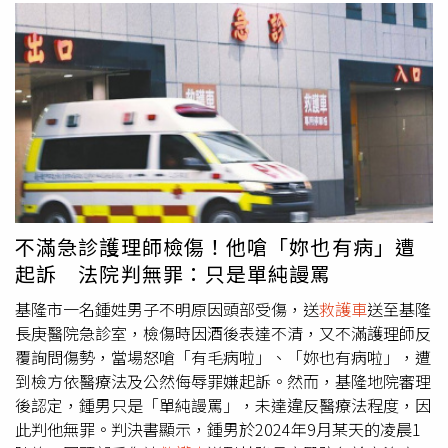
不滿急診護理師檢傷！他嗆「妳也有病」遭
起訴 法院判無罪：只是單純謾罵
基隆市一名鍾姓男子不明原因頭部受傷，送
救護車
送至基隆
長庚醫院急診室，檢傷時因酒後表達不清，又不滿護理師反
覆詢問傷勢，當場怒嗆「有毛病啦」、「妳也有病啦」，遭
到檢方依醫療法及公然侮辱罪嫌起訴。然而，基隆地院審理
後認定，鍾男只是「單純謾罵」，未達違反醫療法程度，因
此判他無罪。判決書顯示，鍾男於2024年9月某天的凌晨1