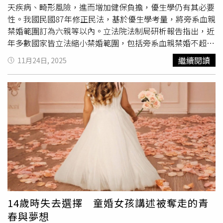
天疾病、畸形風險，進而增加健保負擔，優生學仍有其必要
性。我國民國87年修正民法，基於優生學考量，將旁系血親
禁婚範圍訂為六親等以內。立法院法制局研析報告指出，近
年多數國家皆立法縮小禁婚範圍，包括旁系血親禁婚不超出
三親等，因此研議修正民法限縮禁婚親等，以符社會現況。
繼續閱讀
11月24日, 2025
報告指出，現代社會家庭結構變遷，親戚關係日漸疏遠，年
輕世代鮮少與親戚往來，可能在不知情的情況下誤觸近親禁
婚規定，導致婚姻無效。隨著醫療科技進步，只要在孕期確
實進行產檢，就可大幅降低產下罕病兒機率。茂盛醫院院長
李茂盛表示，立法院擬修法，將近親結婚限制從六等親放寬
至四等親，是「萬萬不可」，除了有倫理問題，過去也發
現，表兄妹間通婚生子，會出現很多畸形兒、先天疾病，對
台灣社會不好，更會浪費健保資源。李茂盛說，雖然現今有
基因檢測，但也不是100％精準，萬一寶寶生下來有先天疾
病，整個家庭也受影響，每個人都得不到幸福，「優生學有
其必要」。針對放寬是否有助減緩少子化？李茂盛認為，
「一點幫助都沒有」，少子化的問題並不在近親通婚，而是
14歲時失去選擇 童婚女孩講述被奪走的青
政府應加強托育政策、補助計畫，鼓勵年輕人
早婚
等等。立
春與夢想
法應該長遠、周全，而非變來變去，否則只會對台灣社會造