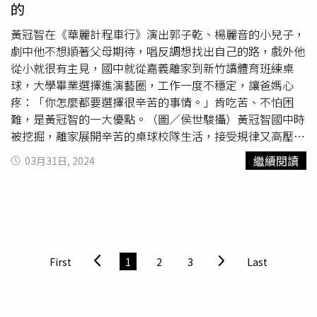
的
予鼓勵型的爸爸，也幾乎未曾打罵過小孩，擁有反差的一
面；胡釋安則認為胡瓜在外和私底下相差不多，他是自己尊
黃冠智在《華麗計程車行》演出郭子乾、楊麗音的小兒子，
敬的爸爸，同時也是演藝圈裡許多人的爸爸，可見胡瓜親和
劇中他不想順著父母期待，唱反調想找出自己的路，戲外他
力十足，相當照顧後輩。聊到兩位兒子都有和爸爸在工作上
從小就很有主見，國中就從嘉義離家到新竹讀體育班練桌
合作的經驗，胡瓜首先喊冤網友都認為他不給兒子機會，胡
球，大學畢業選擇進演藝圈，工作一度不穩定，讓爸媽心
釋安解釋爸爸其實很常cue他，但本身個性的反應不像胡瓜
疼：「你怎麼都要選擇很辛苦的事情。」肯吃苦、不怕困
及姐姐小禎反應快，會有一些跟不上的地方，難免會有一些
難，是黃冠智的一大優點。（圖／侯世駿攝）黃冠智國中時
壓力，但對他來說是好的機會學習。胡瓜趁機再抱怨兒子，
被挖掘，離家展開辛苦的桌球校隊生活，接受規律又高壓的
「主持《最強綜藝秀》時有許多外國人，他英文不好導致講
訓練，大學畢業後他決定當演員，但初期戲約不穩定，疫情
繼續閱讀
03月31日, 2024
話結巴。」沒想到胡釋安在一旁也不跳出來相救，讓他不經
期間更是雪上加霜，他除了要省著開銷，還要設法打工開源
懷疑花了這麼多錢國念書，到底會不會講英文？除了是父子
來支撐生活。因為他向來對家人報喜不報憂，爸媽是看到新
關係，也是演藝兩世代的交流，胡瓜與徐乃麟也關心兒子們
聞，才知道他沒錢繳房租、吃白飯配罐頭等種種北漂困境。
會不會在意酸民留言，徐新洋坦言自己不太看，只是說會有
從小就偏要選擇辛苦的事情來做，讓爸媽很捨不得，黃冠智
私訊攻擊他是靠爸族，但他也大方回覆：「靠爸是事實！」
卻反過來安慰：「每條路都是苦過來，沒有人會是輕鬆
胡釋安則表示人身攻擊的會略過不看，但有些給予意見的會
的。」前年他靠《降河洄游》拿下人生首座金鐘獎，讓原本
First
1
2
3
Last
過濾，認為是好的建議再進行吸收參考。
缺乏自信、不安的他，有了繼續在這圈子打拚的定心丸，
「事業上、自己身心狀態上都穩定一些，這座獎讓我肯定自
己可以演戲，畢竟我半路出家，對表演不懂，到現在還是會