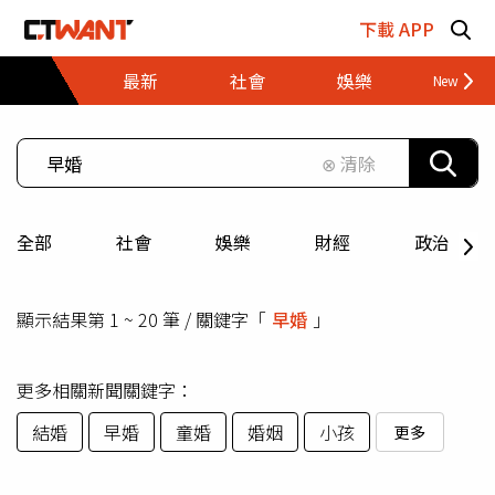
跳至主要內容區塊
下載 APP
最新
社會
娛樂
財經
⊗ 清除
全部
社會
娛樂
財經
政治
顯示結果第 1 ~ 20 筆 / 關鍵字「
早婚
」
更多相關新聞關鍵字：
結婚
早婚
童婚
婚姻
小孩
更多