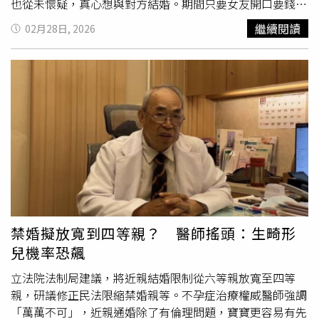
也從未懷疑，真心想與對方結婚。期間只要女友開口要錢，
他幾乎從不拒絕，其中20萬元（約新台幣91.5萬元）向父母
繼續閱讀
02月28日, 2026
借款，另有50多萬元（約新台幣229萬元）透過銀行貸款籌
措，至今仍在償還。王先生說，原以為多年付出終將修成正
果，未料當他提出盡快完婚時，卻遭對方封鎖。為討要說
法，他四處打聽，竟得知張女早已結婚，並育有2名子女。
隨後，他在媒體陪同下前往女方位於河南商丘農村的住處；
張女當天不在家，其父母與妹妹出面表示，女兒10多歲便結
婚，目前尚未離婚，且早已與家人失聯。對於王先生指稱
「家人重病需醫藥費」說法，張女父母否認曾生病，也稱女
兒並無哥哥，相關理由皆屬杜撰。當地村民亦指出，張女
早
婚
生子並非秘密，質疑王先生6年間竟未察覺。王先生父親
痛心表示，兒子不僅損失金錢，更錯過6年青春。在節目組
協助下，雙方短暫通話，張女僅回應「你去告我吧」，便掛
禁婚擬放寬到四等親？ 醫師搖頭：生畸形
斷電話。王先生已報警處理。警方表示，若能證明對方隱瞞
兒機率恐飆
婚姻事實、以戀愛為名索取財物，且金額巨大，恐涉及詐騙
罪，將依證據偵辦。
立法院法制局建議，將近親結婚限制從六等親放寬至四等
親，研議修正民法限縮禁婚親等。不孕症治療權威醫師強調
「萬萬不可」，近親通婚除了有倫理問題，寶寶更容易有先