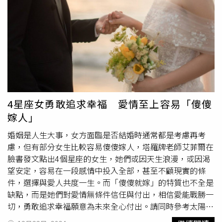
蘊儀特別針對爆料說明，她表示前夫陳柏浩沒送過她999朵
玫瑰花，家境也不是豪門，更不是什麼玩具大王，只是鍋碗
出口的小小貿易商。對於傳出被前公公支票扔，葉蘊儀反擊
沒有這件事，但確實被要求留在家中看帶孩子。葉蘊儀也透
露這25年以來的生活近況，「我從來沒有做保險及房產代
理，我這二十五年都是靠以前的積蓄，還有美術教育工作。
中間我還唸了七年的藝術學位，畢業於澳洲墨爾本理工大
學。」葉蘊儀強調，當初會和陳柏浩結婚，因為對方的熱切
關心，「我當時未有計較他們家的經濟狀況，後來才知道這
4星座女勇敢追求幸福 愛情至上容易「傻傻
些都是偽善。」她表示未來不再對這段婚姻回應。麥若愚目
嫁人」
前已下架他YouTube頻道《娛樂頭版頭》爭議影片。據《三
立新聞網》報導，麥若愚表示已聯繫上葉蘊儀，強調相關內
婚姻是人生大事，女方面臨是否結婚時通常都是考慮再考
容都是根據港媒過往的採訪內容所述，麥若愚表示若有不實
慮，但有部分女生比較容易傻傻嫁人，塔羅牌老師艾菲爾在
都願意道歉，也強調自己並非無的放矢。 在 Instagram 查
臉書發文點出4個星座的女生，她們或因天生浪漫，或因渴
看這則貼文 從 Instagram 分享的貼文
望安定，容易在一段感情中投入全部，甚至不顧現實的條
件，選擇與愛人共度一生。而「傻傻就嫁」的特質也不全是
缺點，而是她們對愛情無條件信任與付出，相信愛能戰勝一
切，勇敢追求幸福願意為未來全心付出。請同時參考太陽、
上升星座。●巨蟹座：洋溢幸福、有
早婚
夢巨蟹女生嚮往家