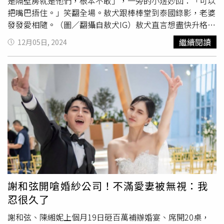
會在愛情中保有一絲理智，才能確保自己的幸福不被辜負。
是隔壁房就是他們，根本不敢」，一旁的小煜妙回：「可以
●天秤座：害怕孤單、為愛妥協天秤女追求感情中的和諧與
把嘴巴捂住。」笑翻全場。敖犬跟棒棒堂到泰國錄影，老婆
平衡，對婚姻充滿憧憬，害怕孤單，認為有伴侶的生活才能
發發愛相隨。（圖／翻攝自敖犬IG）敖犬直言想盡快升格人
更完整，因此天秤女生容易在感情中妥協，只要對方能給予
父，但熬夜工作較累，希望養好身體狀況再生小孩，反問製
繼續閱讀
12月05日, 2024
她們穩定的陪伴，就願意忽略其他細節，甚至在條件不夠成
作人威廉：「我們節目會錄多久？我覺得這樣下去會沒完沒
熟時就步入婚姻。天秤女的「傻」來自於對愛的依賴和對平
了，因為節目滿好看，怕會不會有第二季。」卻被威廉吐
靜生活的渴望，然而也需要學習分辨真愛與將就，確保自己
槽：「你看看我，該生還是有生。」但小煜認為當爸爸不容
的付出能得到應有的回報，才能真正享受婚姻的美好。◎民
易，建議敖犬玩成員們的小孩就好，最
早婚
的阿緯則有別的
俗信仰僅供參考，請勿過度迷信！
見解，「你現在42，大概45歲生，等小孩20你就65，那時
可以領敬老卡，坐公車都有折扣，養小孩比較沒壓力」。至
於何時辦婚宴？敖犬說會慎重舉辦，不過目前新家正在裝
潢，處於蠟燭兩頭燒的階段。先前小煜曾放話敖犬婚宴要包
1200禮金，敖犬聽到傻眼問：「開玩笑的吧？」一旁小煜
反問：「為什麼不行？」意外揭露敖犬先前在威廉婚禮上只
包幾千元，而阿緯則是包8萬紅包，直呼：「沒比較沒傷
害！」嚇得敖犬急求饒，承諾屆時辦婚宴不收禮金，但成員
謝和弦開嗆婚紗公司！不滿愛妻被無視：我
們都不信，敖犬更當場拿出信用卡，要威廉「補刷」。
忍很久了
謝和弦、陳緗妮上個月19日砸百萬補辦婚宴、席開20桌，