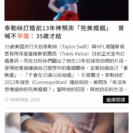
過世前曾因2度中風而臥病在床，她感謝兄嫂多年來不遺餘
男性。超過一成提到曾遭伴侶暴力，而在通報暴力的案例
力的照顧，也感念母親在艱難時刻展現堅強，讓她無後顧之
裡，85%的伴侶至少年長5歲。專家指出，雖然法律存在，
憂的打拚，深感家人付出與陪伴的重要，「我生日一定回家
卻常被非正式結合或偽造文件繞過。例如孟加拉的《2017
吃飯，媽媽也會為我做最愛的菜。」方馨說，這是她最珍惜
年童婚限制法》（Child Marriage Restraint Act, 2017）在
泰勒絲訂婚前13年神預測「完美婚姻」 曾
的幸福時刻。她也回憶，在父親健在、身體健康時，曾帶父
特定條件下仍允許未成年婚姻。聯合國兒童基金會
喊不
早婚
：35歲才結
母一同去東部度假，那是唯一一次的「3人旅行」，也是她
（UNICEF）也強調，童婚增加暴力、經濟脆弱、輟學、青
最難忘的記憶。「那次全程由我埋單，對我來說意義非凡，
35歲美國流行天后泰勒絲（Taylor Swift）與NFL堪薩斯城
少年懷孕與心理健康問題的風險。儘管全球在過去數十年已
因為爸爸當年反對我進演藝圈，沒想到最後能做到讓他放心
酋長隊球星崔維斯凱爾西（Travis Kelce）日前正式宣布訂
有進展——20至24歲女性自述童年結婚的比例，從超過三分
信任。」對於「孝順」的定義，方馨認為，最重要的是順著
婚喜訊。而近日粉絲們翻出了她在13年前接受訪問的片段，
之一降至2021年的不足五分之一。但在撒哈拉以南非洲
長輩的心意，不要忤逆，並以實際行動關懷，「電話問候、
發現她曾描繪過自己理想中的婚姻關係，並曾說過自己「會
（sub-Saharan Africa）等地，童婚率仍居高不下。國際培
生日回家吃飯，都是最簡單卻最貼心的舉動。」她呼籲，愛
晚婚」、「不會在35歲以前結婚」，引發關注。泰勒絲於
幼會呼籲，僅有法律不足以保護女孩；若無執行、問責與社
要及時說，家人永遠最重要，「家人是最堅強的後盾，也是
2012年接受《Cosmopolitan》雜誌採訪，被問及「有沒有
會規範的轉變，問題將無法解決。讓女孩留在學校、為家庭
接住我的人，是守護我一路走來的正面力量，不會讓我做錯
想像過妳的完美婚姻？」當時她的回答，與她目前的生活狀
提供經濟支持、確實執法並與社群合作改變有害習俗，被視
事。」看更多孝親獎相關訊息
態完美呼應。泰勒絲說：「我希望能與一個人一起建立生
為當前最可行的路徑。
繼續閱讀
09月08日, 2025
活，這個生活不僅有我的夢想，也包含他的夢想。」她補充
道，自己不希望這段婚姻關係是：「我做了一本剪貼簿，裡
面貼滿了我要穿的婚紗布料樣本，還有一件我從型錄上挑選
好，你將要穿的燕尾服。然後大約在我們交往9年半之後，
會有第二個孩子，並將孩子送到某間學校。別擔心，我都替