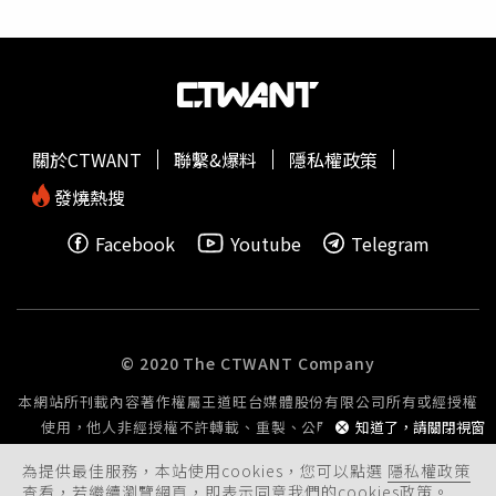
懷疑自己會不會表演，進每部戲、每個劇組都會遇到不同事
情，就是不斷建立自信，然後又摧毀重來。」黃冠智坦言對
自己會有很多懷疑，得到金鐘獎後，才踏實了一些。（圖／
侯世駿攝）家人向來都很支持他的決定，現在只擔心他拍戲
常日夜顛倒，叮嚀他要照顧身體，「我會想盡辦法不要讓家
人擔心，照顧好自己。」剛好《華麗計程車行》在嘉義取景
關於CTWANT
聯繫&爆料
隱私權政策
拍攝，片場離他家只有三分鐘，家人是第一次探班看他工作
時的情況，「我媽很常來，時不時就拿水果點心來請大家
發燒熱搜
吃，還帶我三阿姨、姑姑、姪子來，我爸也來看過，我很開
Facebook
Youtube
Telegram
心。」不過，媽媽在現場看他表演，倒讓他有點赤裸難為
情，「會想請媽媽先回家：『不是還有事要忙嗎？』。」他
在《華麗計程車行》與郭子乾、楊麗音、游安順等前輩合
作，前輩們功力深厚，總能靈活出招，讓他相當佩服。他回
憶，有場戲郭子乾開心抱著剛出生的孫子，邊誇孫子可愛，
© 2020 The CTWANT Company
轉頭突然加詞噹他「啊你怎麼長這樣」，他立刻回敬「也是
本網站所刊載內容著作權屬王道旺台媒體股份有限公司所有或經授權
你生的啊」，事後他還得到郭子乾誇獎「不錯喔！你有在
使用，他人非經授權不許轉載、重製、公開播送或公開傳輸。
知道了，請關閉視窗
聽！」讓他非常有成就感：「跟前輩們對戲真的可以偷到東
西。」像是游安順會幫角色設定口頭禪，讓角色更加獨特生
為提供最佳服務，本站使用cookies，您可以點選
隱私權政策
動。黃冠智很享受表演，他也給自己出功課，希望把每個角
查看，若繼續瀏覽網頁，即表示同意我們的cookies政策。