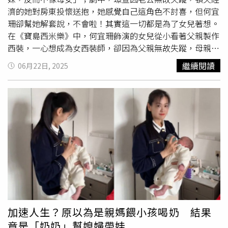
定的最低結婚年齡，女性成婚大多依據伊斯蘭教法的漢娜菲
濟的她對房東投懷送抱，她感覺自己這角色不討喜，但何宜
學派（Hanafi）解釋，允許女孩在「青春期到來時」結婚，
珊卻幫她解套說，不會啦！其實這一切都是為了女兒著想。
但對具體年齡並無共識，完全由當地相關部門自由解釋。
在《寶島西米樂》中，何宜珊飾演的女兒從小看著父親製作
西裝，一心想成為女西裝師，卻因為父親無故失蹤，母親又
對他人投懷送抱，讓她失望的北上，拜託父親的師兄尹昭德
繼續閱讀
06月22日, 2025
收她為徒，讓她有機會走上女西裝師一途。戲裡的何宜珊與
璟宣站在一起演母女，讓許多觀眾稱說這對母女年紀也太像
了。璟宣說：「確實！」她其實大何宜珊約十歲，但劇中何
宜珊是個十五歲的孩子，如果要比照她的真實生活，
早婚
的
她，兒子現在大約是十七、八歲，要演青少年的母親也說得
過去。璟宣（右）飾演的角色因老公失蹤而對房東投懷送
抱，讓她感覺這角色不討喜。（圖／緯來戲劇提供）戲裡，
何宜珊因為不滿璟宣對房東投懷送抱，兩人常一言不合吵
架，璟宣分享有次拍兩人在飯桌上吵架的戲，一開拍，她
說：「要不要吃隨便妳啦！」然後順勢把雞腿往何宜珊的碗
裡夾，導演稱讚說：「這個外加的動作真是太妙了！媽媽就
是這樣，雖然刀子嘴豆腐心，但心裡還是為孩子著想。」璟
加速人生？原以為是親媽餵小孩喝奶 結果
宣表示戲外的她也常跟兒子吵架，有時候早上吵架，晚上又
竟是「奶奶」幫媳婦帶娃