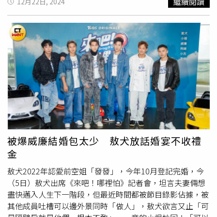
繼續閱讀
12月22日, 2024
庭生活，婚姻對她們來說不僅是愛情的延續，更是幸福的歸
宿。巨蟹女天生具有母性光輝，只要感情中感受到對方的真
心，就會毫不猶豫地投入，甚至忽略現實中的一些風險或挑
戰。巨蟹女的「傻」其實來自於對愛情的純粹信任，願意用
自己的包容與體貼打造一個充滿幸福的家，因此對巨蟹女而
言，
早婚
並不可怕，只要對方值得，她們為愛而嫁也甘之如
飴。●處女座：願意吃苦、共同築夢處女女平時理性，在感
情中卻常因真心而放下防備，選擇與對方攜手走入婚姻，她
們相信愛是需要努力經營的，即使對方的條件尚未達到理
想，她們也願意付出一切，陪伴對方一起打拼。處女女的
「傻」表現在她們對愛的務實態度上，認為彼此只要有共同
的目標和信念，就能克服一切困難，但也要注意適時為自己
被爆威廉結婚包太少 敖犬放話婚宴不收禮
考量，避免一味犧牲。●雙魚座：愛的能量、天涯相隨雙魚
金
女是浪漫愛情的化身，對愛的憧憬與期待，容易在感情中全
心投入，認為只要有愛，任何困難都不是問題。雙魚女的
敖犬2022年認愛前空姐「發發」，今年10月登記完婚，今
「傻」在於她們常常忽略現實條件，只因為一句承諾或一個
（5日）敖犬出席《來吧！哪裡怕》記者會，坦言夫妻倆想
溫柔的眼神，就願意把自己託付給對方，也使她們在婚姻中
盡快邁入人生下一階段，但最近時間都被節目錄影佔據，被
展現無私的愛，並願意跟隨伴侶到任何地方；雙魚女需要學
其他成員吐槽可以邊外景同時「做人」，敖犬欲言又止「可