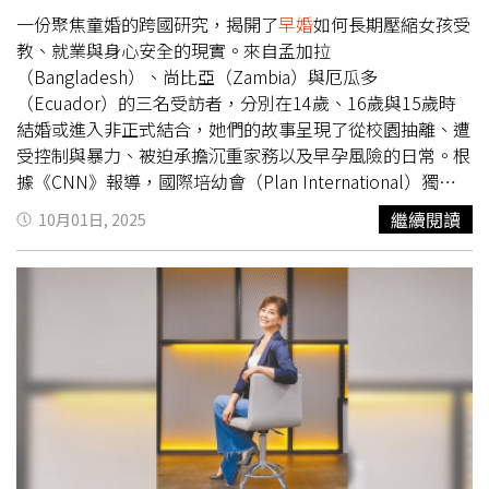
成更多紛亂。
一份聚焦童婚的跨國研究，揭開了
早婚
如何長期壓縮女孩受
教、就業與身心安全的現實。來自孟加拉
（Bangladesh）、尚比亞（Zambia）與厄瓜多
（Ecuador）的三名受訪者，分別在14歲、16歲與15歲時
結婚或進入非正式結合，她們的故事呈現了從校園抽離、遭
受控制與暴力、被迫承擔沉重家務以及早孕風險的日常。根
據《CNN》報導，國際培幼會（Plan International）獨家
分享的《2025年世界女孩現況報告》（The 2025 State of
繼續閱讀
10月01日, 2025
the World's Girls report），整理了超過250個18歲前結婚
或同居的案例，涵蓋拉丁美洲（Latin America）、中東
（the Middle East）、非洲（Africa）與亞洲（Asia）15個
童婚率高的國家。研究顯示，雖然多數國家已有最低結婚年
齡與相關法律，但非正式婚姻或同居往往被社群視為等同婚
姻，卻不受法律監管，使女孩處於保護之外，更難為自己發
聲。在孟加拉都市貧民區長大的瑞哈娜（Rehana，化名）
14歲出嫁，婚後不僅被婆家限制就學與社交，還被要求長期
穿罩袍（burqa），更遭丈夫身心虐待。她的家庭原以為婚
姻能帶來教育資助與生活保障，但承諾很快落空。結婚將滿