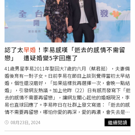
瓜」。高爾宣（左起）、李權哲、顏佑庭在演藝圈中都是
早
婚
的例子。（圖／翻攝自高爾宣、李權哲IG、顏佑庭臉書）
曾獲得金曲獎最佳專輯製作人獎的歌手李權哲，在去年年底
26歲時，與參加過《全明星運動會》的女星梁凱莉結婚，還
選在今年2月14日西洋情人節這天曬出寶寶超音波照公布懷
孕喜訊，並於5月底成為人父，很有個性的李權哲說自稱是
個很機掰的人，但認為梁凱莉用溫柔又不失主見的方式與他
認了太
早婚
！李易感嘆「逝去的感情不需留
相處，完全可以治他，而
早婚
早生的他原本也擔心過自己當
戀」 遭疑婚變5字回應了
爸爸後會不會就不酷了，後來轉念「會酷就是會酷，不會酷
就是不會酷」，將進入家庭視為一件很美好的事。29歲的顏
41歲男星李易2011年娶回大7歲的六月（蔡君茹），夫妻倆
佑庭在今年1月登記結婚，不過對戀情頗低調的他並未對外
婚後育有一對子女。日前李易在節目上談到覺得當初太早結
公開已婚，直到4月寄出喜餅給親友，被好友KID（林柏
婚，個性還沒磨好，「如果這樣我再選擇一次，會晚一點結
昇）曬出他與另一半的圖像畫，感慨道「沒想到這小子也結
婚」，引發網友熱議。加上他昨（22）日有感而發寫下「逝
婚了」，結婚的喜訊才隨之曝光，顏佑庭透露新婚老婆PIPI
去的感情不需要再留戀」，讓網友關心起他的婚姻現況，李
是因為擔任櫃姐，跟他的妹妹是同事，兩人進而相識相戀，
易也直球回應了。李易昨日在社群上發文寫道：「逝去的感
從2021年七夕情人節開始交往，去年3月他因氣胸住院開
情不需要再留戀，哪怕你愛的再深，愛的再濃，會失去是因
刀，PIPI也一直陪在身邊照顧，令他開始動了想婚的念頭，
為上天看到了你的委屈，才選擇讓這緣份停止，因為會有更
繼續閱讀
08月23日, 2024
在《全明星運動會》幾位藍隊隊友助攻下求婚成功。
適合的人事物在等待著你！」他解釋是看到最近身邊友人為
情所困，因此寫下他個人的感受，也藉此呼籲大家「不要試