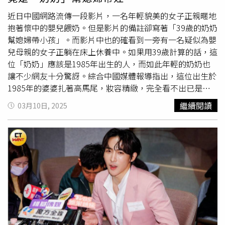
會問兒子要不要回來吃飯、抱抱；她說，對男友、老公哪有
可能這樣，父母贏不過孩子的。排戲時，璟宣還大嘆自己角
近日中國網路流傳一段影片，一名年輕貌美的女子正親暱地
色不討喜，但何宜珊卻連忙說才不會！雖然劇中何宜珊對母
抱著懷中的嬰兒餵奶。但是影片的備註卻寫著「39歲的奶奶
親心碎、失望，但她說：「其實這母親是為了女兒著想，沒
幫媳婦帶小孩」。而影片中也的確看到一旁有一名疑似為嬰
有經濟能力的她只好在無助時去依靠另一個男人，才能讓女
兒母親的女子正躺在床上休養中。如果用39歲計算的話，這
兒有繼續求學的環境。」戲裡，璟宣還賞了何宜珊巴掌，拍
位「奶奶」應該是1985年出生的人，而如此年輕的奶奶也
攝前，何宜珊特別拜託璟宣盡量打：「媽媽是打人專業戶，
讓不少網友十分驚訝。綜合中國媒體報導指出，這位出生於
我有拜託她真的打我。」璟宣坦言壓力很大，並表示：「平
1985年的婆婆扎著高馬尾，妝容精緻，完全看不出已是
常如果是我被打，絕對會要求對方手下不留情。」打完後，
「奶奶」的身份。影片中，這位「奶奶」細心地照顧小孫
繼續閱讀
03月10日, 2025
璟宣立刻關心何宜珊的臉是否疼痛，眼眶也微微泛紅：「雖
子，從準備營養輔食、哄睡，到陪伴玩耍，每個動作都流露
然原本沒預計要哭，但看到她跌坐在地上，還是會心疼。」
著母愛，讓不少網友驚嘆「這哪是奶奶，根本就是媽媽！」
《寶島西米樂》6月23日晚間6點起，週一至五晚間5至7點
甚至有人調侃「這顏值和狀態，就算說是孩子的姐姐也有人
在緯來戲劇43頻道播出。璟宣在劇中賞了何宜珊巴掌。（圖
信！」由於中國法律明文規定，男生要年滿22歲、女生要年
／緯來戲劇提供）
滿20歲才能登記結婚，但並未明文規定懷孕的年紀。因此就
有網友開始計算，1985年出生的婆婆，如今39歲，而孫子
才1歲。按照法定婚齡推算，女子的兒子應該在22歲那年結
婚，媳婦則是20歲登記成婚，幾乎是踩著法定年齡的極限線
組建家庭。這讓許多網友驚嘆「這是人生進度條拉滿的典型
案例！」有人更戲謔地表示「這一連串的數字，簡直把民政