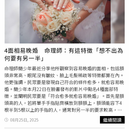
你計畫好了！」她不希望會讓對方懷疑，自己的存在毫無意
義。如今35歲的她，似乎正活出她的「狂野之夢」（2014
年歌曲〈Wildest Dreams〉）。此外，粉絲們還翻出泰勒
絲年輕時的一段影片，泰勒絲曾告訴一位電視節目主持人，
她要到35歲才會結婚，「我會晚一點結婚，人生晚一點的時
候才會。」當時她的母親安德莉亞史威特（Andrea Swift）
也在鏡頭外聆聽。泰勒絲與凱爾西於2023年10月公開戀
4面相易晚婚 命理師：有這特徵「想不出為
情，當時他們手牽手出席了《週六夜現場》（Saturday
何要有另一半」
Night Live）的慶功派對。2人一路高調放閃，於2025年8月
26日正式向全世界宣布訂婚喜訊，並配文寫道：「你的英文
命理師簡少年最近分享他所觀察到容易晚婚的面相，包括額
老師和體育老師要結婚了」，同時附上了一個點燃炸藥的表
頭非常高、眼尾沒有皺紋、臉上毛髮稀疏等特徵都算在內。
情符號，掀起全球熱議。 在 Instagram 查看這則貼文 從
他更強調，民眾要是發現自己符合的條件愈多，就愈容易晚
Instagram 分享的貼文
婚。簡少年本月22日在臉書發布的影片中點名4種面部特
徵，並闡明民眾要是「符合愈多就愈容易晚婚」。首先是額
頭高的人，若將單手手指貼齊橫放到額額上，額頭能容下4
根半到5根以上的手指的人，通常對另一半的要求較高，也
往往認為自己「要找到最聰明的對象」，所以容易晚婚。其
繼續閱讀
08月25日, 2025
次是眼尾沒有紋路的人，簡少年說，民眾隨著年紀增長，眼