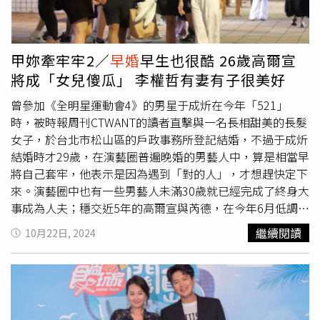
成炘走到哪都會扶住老婆的小蠻腰，小動作流露出甜蜜。
（圖／本刊攝影組）老婆貼心幫于成炘和友人拍照。（圖／
本刊攝影組）聊天過程中于成炘和老婆不時眼神交流，老婆
笑得很開心，看起來是個性爽朗的女生。（圖／本刊攝影
甲妳牽牢牢2／
早婚
早生也很酷 26歲高爾宣
組）本月底才要過30歲生日的于成炘，目前從事健身事業還
將成「女兒傻瓜」 李權哲有妻有子很美好
在尚待努力的階段，在如此年輕的歲數便讓自己被婚姻套
牢，當時被認為是否是因為「有了」才如此快速決定結婚，
曾參加《全明星運動會4》的男星于成炘在今年「521」
經紀公司三立藝能表示「女方還沒懷孕，雙方都是因為覺得
時，被時報周刊CTWANT的讀者直擊與一名長相甜美的長髮
遇到對的人了而想定下來」，如今結婚五個月的兩人自然還
女子，於台北市松山區的戶政事務所登記結婚，不過于成炘
在甜蜜蜜月期，眼中滿是彼此，漂亮老婆露著小蠻腰，肚子
結婚時才29歲，在演藝圈普遍晚婚的男藝人中，算是相當早
也相當平坦，看來還想趁年輕多享受一下兩人世界。結束與
將自己套牢，他表示是因為遇到「對的人」，才想趕快定下
朋友的閒聊後，小倆口開開心心地牽手離去，感情極好。
來。演藝圈中也有一些男藝人未滿30歲就已經完成了終身大
（圖／本刊攝影組）今年5月于成炘被本刊讀者直擊去戶政
事成為人夫；穩交近5年的高爾宣與芮德，在今年6月低調完
事務所辦理結婚登記。（圖／讀者提供）
成結婚登記，兩人過去因嘻哈團體「CHING G SQUAD」而
繼續閱讀
10月22日, 2024
相識結緣，在2020年傳出緋聞，不過就算多次被媒體直擊
約會，高爾宣仍回應兩人「只是朋友」，直到2022年才大
方認愛。高爾宣曾經透露希望自己能在27、28歲結婚，如
今在26歲提前完婚，也算是在表定計畫中。目前懷孕近9個
月的芮德將於下月生產，想必到時高爾宣也會成為「女兒傻