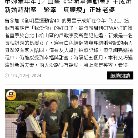
甲妳牽牢牢1／直擊《全明星運動會》于成炘
新婚超甜蜜 緊牽「真腰瘦」正妹老婆
曾參加《全明星運動會4》的男星于成炘在今年「521」這
個有著諧音「我愛你」的好日子，被時報周刊CTWANT的讀
者直擊於台北市松山區的戶政事務所登記結婚，新娘是一名
長相娟秀的長髮女子，穿著白色情侶裝辦理結婚登記的兩人
雖然沒有家人陪同，僅有友人幫忙拍照記錄，但低調完婚過
程中，仍能感受到幸福與甜蜜；時隔近五個月，本刊又巧遇
這對新婚夫妻，兩人沿路很有話聊，臉上滿是笑容，看得出
當時于成炘被問到「
早婚
」一事，表示是因為覺得遇到「對
繼續閱讀
10月22日, 2024
的人」，還真所言不假。10月5日晚間6點43分，于成炘走
出台北體育館後，立刻走到新婚老婆身邊，並伸手輕輕摟著
對方的腰，小倆口走沒幾步，便被一旁的友人聲音給吸引。
夫妻倆停下腳步，于成炘的老婆幫忙他們拍照留念，接著4
人開心地聊天，過程中可以看出于太太是個大方不做作的女
生，講到有趣的話題，私毫不遮掩地張口大笑，個性十分爽
朗，長相也十分甜美可愛。聊完之後，4人相互道別，于成
炘立刻又緊緊抓住老婆的手，兩人臉上滿是甜蜜的笑容。于