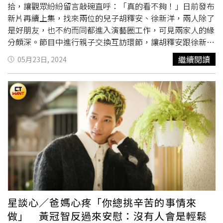
組織呼籲縮短兒童家庭和學校之間的距離（尤其在貧困地
拾，讓觀眾紛紛留言敲碗直呼：「真的看不夠！」日前發布
區），在所有學校安裝供水和衛生設施；同時，要縮小班級
新片再續上集，找來兩位的兒子胡釋安、徐新洋，兩人除了
規模，並由具有資格和積極主動的教師授課；而且教師應以
是好朋友，也不約而同都進入演藝圈工作，可見兩家人的緣
平等的方式對待所有學生，推動性別平等。
分頗深。節目中進行親子交換互訪環節，讓胡釋安跟徐新洋
當主持人，對兩位綜藝大哥進行辛辣提問，沒想到題目一題
繼續閱讀
05月23日, 2024
比一題辛辣，徐新洋對胡瓜直球詢問：「最想和誰一起抽大
麻？」讓徐乃麟在一旁冷汗直流，沒想到胡瓜反應機伶的
回：「乃哥！」幽默又有效果的回覆逗得現場一片歡樂。徐
新洋再發問，胡瓜本是藝人收入排行榜第一名，但隨後被超
過有什麼感想？對此，徐乃麟跳出來挺老友，表示胡瓜一個
節目就抵別人三個，「瓜哥永遠是第一！」兩人的好交情令
人感動。交換問答接著由胡釋安提問徐乃麟，徐乃麟劈頭就
開玩笑的發出警告：｢你知道我脾氣不好喔！」讓胡釋安當
場捏一把冷汗。被問到人生重來是否還會選擇
早婚
？浪漫體
質的徐乃麟給了霸氣回覆，直言和現在的老婆是命中注定，
胡瓜追問那下輩子呢？沒想到他再次肉麻發言：「人家都說
七世夫妻，我們今年是第七世！」在外是演藝圈綜藝大哥，
星談心／爸媽心疼「你總挑辛苦的事情來
收工回歸家庭換上爸爸身分，是否有落差？徐新洋表示乃哥
做」 黃冠智反過來安慰：沒有人會是輕鬆
在外風評火爆看似是急性子，但私底下的他是性格溫柔、給