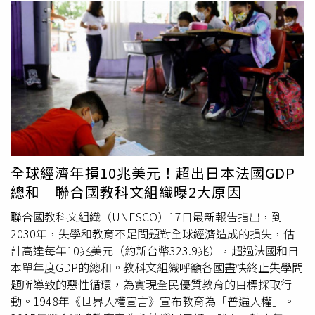
著想改變對方，不然傷的都會是自己。」貼文一出後，網友
擔心李易的婚姻狀況，在留言區表示「跟六月要好好的」，
李易也親自回應「沒有不好啊」，要外界不必擔心他的婚姻
狀況。事實上，李易日前登上《花甲少年趣旅行》中吐露對
13年婚姻的真心話，他覺得當初太早結婚，也太早生小孩，
如果重來一次他不會這樣選擇，「我們當初可能就是太快結
婚，所以有很多東西上面，其實個性是還沒磨合好，如果再
讓我選擇一次，我會不想要生小孩。對我來講是我失去了很
多的自由、時間、選擇，以第一直覺現實面來看（的
話）。」李易也解釋現在當然很愛孩子們，只是相對的當了
全球經濟年損10兆美元！超出日本法國GDP
爸爸之後，自認是浪子的他，失去很多自由，必須承擔責
總和 聯合國教科文組織曝2大原因
任，得給孩子陪伴以及父愛。李易和六月結婚13年，育有一
對子女。（圖／六月臉書）
聯合國教科文組織（UNESCO）17日最新報告指出，到
2030年，失學和教育不足問題對全球經濟造成的損失，估
計高達每年10兆美元（約新台幣323.9兆），超過法國和日
本單年度GDP的總和。教科文組織呼籲各國盡快終止失學問
題所導致的惡性循環，為實現全民優質教育的目標採取行
動。1948年《世界人權宣言》宣布教育為「普遍人權」。