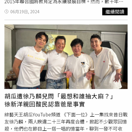
2015年聯合國將教育定為永續發展目標。然而，數十年
來，儘管受教機會有所增加，全球仍有2.5億兒童和青少年
繼續閱讀
06月19日, 2024
失學；在低收入和中等收入國家，有70％的10歲兒童無法
理解簡單書面文字。報告中，教科文組織首次分析教育不足
導致的經濟損失和社會後果。報告估計，對於單一國家而
言，只要將過早輟學或缺乏基本技能的青年比例降低10％，
其GDP的年增率就會提高1％至2％。報告也指出，女性每多
接受1年中學教育，都有助降低18歲前
早婚
的風險。無論全
球各地，年輕女性在學習基本技能上的不足是早期懷孕率上
升69％的原因之一。2022年9月，141個國家在聯合國總部
舉行的教育變革峰會上承諾加速實現永續發展目標。80％國
家致力於推動教師培訓和專業發展，70％國家承諾增加或改
善教育投資，25％的國家承諾增加財政支持和學校供餐。教
科文組織在報告中提出10項建議。第1項是各國政府應保證
胡瓜遭徐乃麟兒問「最想和誰抽大麻？」
所有男性和女性都能接受至少12年義務教育，經費由公共資
徐新洋親回酸民認靠爸是事實
金負擔。報告也建議，政府在提供義務教育的同時，也應投
資幼兒教育，儘早打下學習基礎，消除不平等現象。此外，
綜藝天王胡瓜YouTube頻道 《下面一位》上一集找來昔日戰
也應落實相關計劃，為無法接受優質教育或輟學的青少年提
友徐乃麟，兩人睽違二十三年再度合體，掀起不少觀眾回憶
供「第二次機會」。為打造安全、包容的學習環境，教科文
殺，他們也在節目上一搭一唱的憶當年，聊到一發不可收