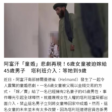
尾可能出現魚尾紋等皺紋，有的民眾卻完全沒有，而這類人
對感情需求較低，也容易因「想不出來，為什麼要有另外一
半」所以晚婚。第三類是山根超級高，但顴骨很塌的人，簡
少年表示，這種的面相的人往往代表性格孤芳自賞，其中鼻
子就像一座山難以靠近，在感情路上就也容易孤獨。最後，
簡少年提到，臉上毛髮非常少的人，包括手毛短、眉毛少、
頭髮或鬢角稀疏，這類人多屬性格冷淡、謹慎，所以不容易
早婚
。
阿富汗「童婚」悲劇再現！6歲女童被迫嫁給
45歲男子 塔利班介入：等她到9歲
近日，阿富汗南部赫爾曼德省（Helmand）發生了一起令
人震驚的童婚悲劇。一名6歲女童被父親以金錢交易的方
式，「嫁／賣」給了一名已經擁有2名妻子的45歲男性，事
件曝光引起全球嘩然。就連蔑視女性人權的塔利班當局都出
面介入，禁止這名男子立刻將女童帶回家中成婚。然而，這
名女童的未來並未有太多改變，因為塔利班道德官員告訴男