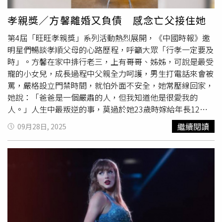
一周年時，母親決定替她送出離婚文件，母女為躲避流言一
度不敢出門。離婚後，瑞哈娜重返學校，並創辦小型飾品生
孝親獎／方馨離婚又負債 感念亡父接住她
意，母親稱這是「拯救生命的決定」。尚比亞的黛安娜
第4屆「旺旺孝親獎」系列活動熱烈展開，《中國時報》邀
（Diana）在16歲時與20歲的雅各（Jacob）交往並懷孕，
明星們暢談孝順父母的心路歷程，呼籲大眾「行孝一定要及
之後搬去同居而被迫輟學。她形容同居後「一切都變了」，
時」。方馨在家中排行老三，上有哥哥、姊姊，可說是最受
因為自己的伴侶失業、酗酒且施暴，她不僅離開學校與朋
寵的小女兒，成長過程中父親全力呵護，男生打電話來會被
友，還要獨力承擔所有家務。懷孕6個月時，她徒步8公里返
罵，嚴格設立門禁時間，就怕外面不安全，她常壓線回家，
家，雖然父母最初震怒，但最終仍接納並支持她復學；伴侶
她說：「爸爸是一個嚴肅的人，但我知道他是很愛我的
則自此消失。她原本想成為工程師，如今只能無奈地說「會
人。」人生中最叛逆的事，莫過於她23歲時嫁給年長12歲
接受任何能找到的工作」。在厄瓜多，珍（Jen）13歲結識
的前夫，方馨回想，當年父親苦口婆心勸阻，卻因自己的堅
20歲的嚴（Yan），兩年後選擇同居。她回憶，對方雖然溫
繼續閱讀
09月28日, 2025
持而出嫁，最終證明父親的擔憂並非多餘，前夫倒債走人，
和，但從15歲起，她便獨攬掃地、洗衣、備餐等家務，還需
她一肩扛下約3000萬債務。她眼眶泛紅表示，當婚姻受挫
與公公同住。她坦言，當時「還是個孩子」，同居的決定過
時，父親沒有怪罪，反而自責是否對孩子管教太嚴，才讓她
於倉促。17歲意外懷孕後，她搬回母親身邊，完成學業並計
早婚
，當時對她說：「妳就回來家裡，不缺妳一雙筷子。」
劃明年升讀大學。報告指出，童婚與同居的成因並不單一。
讓她感受到滿滿的父愛包容，心情百感交集。方馨（後排
除了家庭與文化壓力，還涉及經濟困境、缺乏選項，甚至有
右）感謝家人是最堅強的後盾，母親（前排左起）、父親、
女孩為避免被迫嫁給年長男子，而選擇與同齡男友私奔。受
哥，以及姊（後排左）給她滿滿的愛。（圖／方馨提供）被
訪者中，25%表示對婚姻決定沒有發言權，35%因婚姻而輟
債務壓著生活，方馨努力拍戲還錢，父親在2018年逝世，
學；在提供伴侶年齡的案例中，45%嫁給大她們5歲以上的