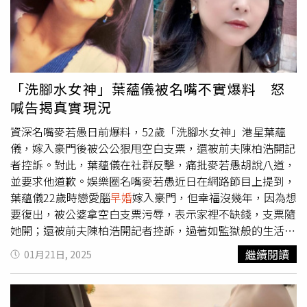
兒，他的經典金句像是，「女人是非常偉大、非常有智慧、
勇敢、非常美麗的生物」、「這個女生，也是別人家的寶
貝，憑什麼要幫你做牛做馬」、「有了女兒真的會讓人格完
整」，各種霸氣發言，讓他至今人氣不減。對於黃宏軒和荳
荳兩人是否已進展到同居關係，黃宏軒經紀人表示：「謝謝
「洗腳水女神」葉蘊儀被名嘴不實爆料 怒
關心，公司不過問藝人的私生活，但就像之前活動有被問
喊告揭真實現況
過，關係還是很好。」瘦子是演藝圈中愛老婆的典範。（圖
／趙文彬攝）
資深名嘴麥若愚日前爆料，52歲「洗腳水女神」港星葉蘊
儀，嫁入豪門後被公公狠甩空白支票，還被前夫陳柏浩開記
者控訴。對此，葉蘊儀在社群反擊，痛批麥若愚胡說八道，
並要求他道歉。娛樂圈名嘴麥若愚近日在網路節目上提到，
葉蘊儀22歲時戀愛腦
早婚
嫁入豪門，但幸福沒幾年，因為想
要復出，被公婆拿空白支票污辱，表示家裡不缺錢，支票隨
她開；還被前夫陳柏浩開記者控訴，過著如監獄般的生活。
對此，葉蘊儀在IG上發出聲明反駁，坦言自己與麥若愚素不
繼續閱讀
01月21日, 2025
相識，不滿麥若愚亂散播關於她非事實的言論，並要求道
歉，「我在此請你與本人道歉，並向傳媒交代你所說的全是
謊言。本人保留追究責任不排除採取法律行動。」此外，葉