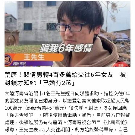
荒唐！悲情男轉4百多萬給交往6年女友 被
封鎖才知她「已婚有2孩」
大陸河南省洛陽市1名王先生近日向媒體求助，指控交往6年
的張姓女友隱瞞已婚身分，以戀愛名義向他索取超過人民幣
100萬元（約新台幣457萬元）後失聯。對此，張女僅回應
「你去告我吧」，隨後便掛斷電話。據悉，目前男方已報警
處理，後續進展仍有待釐清。河南電視台節目《小莉幫忙》
報導，王先生表示2人交往期間，對方始終聲稱單身，自己