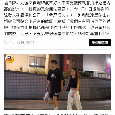
隔日陳緗妮發文自爆脾氣不好，不滿有廠商執意拍攝婚禮內
部的影片，「我真的完全無法容忍。」今（7）日凌晨謝和
弦發文砲轟婚紗公司，「我忍很久了。」謝和弦凌晨貼出在
婚紗公司貼文下留言的截圖，寫道「我們只有租借你們的禮
服，整個梳化拍攝也都是我們自己的工作團隊，你只是抓我
們的照片而已，不要搞得好像是你拍的，請標註尊重我們的
工作人員，誰跟你是共同作者，感恩哈們。」老婆陳緗妮也
繼續閱讀
11月07日, 2024
底下留言補充，「我早就已經提示過對方了，很明顯我每次
都被無視了。」陳湘妮表示，拍攝企劃是她本人，但最感謝
的還是所有的工作人員，每一次的作品都是大家的血汗集
結，婚紗公司卻不重視版權，讓她忍無可忍。謝和弦也到該
婚紗公司IG多篇貼文下留言「真的是大爛人」、「請下架不
是你拍的照片，謝謝」，今
早婚
紗公司已從版面上撤下謝和
弦夫妻倆的照片。陳湘妮稍早發文解釋，夫妻倆沒有授權婚
紗公司在婚紗照上押上LOGO，只同意他們對外宣傳「婚紗
租借合作」，「沒有想過他們會試圖混淆消費者，在網站上
宣傳『婚紗拍攝』」，才讓謝和弦久違動怒。謝和弦貼出到
婚紗公司貼文下的留言。（圖／謝和弦IG）