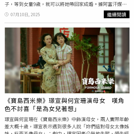
子，等到女童9歲，就可以將她帶回家成婚。據阿富汗媒體
《Amu.tv》報導，這起事件發生在赫爾曼德省
繼續閱讀
07月10日, 2025
（Helmand）的馬爾賈區（Marjah），一場在今年6月27日
舉辦的婚禮，因為新郎與新娘的照片流出，在網路上引起瘋
傳與譴責。據了解，這名新郎年齡45歲，已經擁有2名妻
子。他透過支付金錢的方式，換得了女童父親的同意，主動
在馬爾賈地區的家中操辦了這場婚禮。原本，這名女童應該
在婚禮當天結束後被丈夫帶回家，但是塔利班道德官員介入
了這場婚禮，要求中止這場婚姻，等到女童年滿9歲，再由
他的丈夫帶她回家完成這段婚姻。報導還指出，當地警方迫
於輿論壓力，曾短暫居留這名男子與女童的父親，但最終並
未對他們提出任何起訴。報導並指出，自2021年塔利班重
新在阿富汗掌權以來，當地的童婚、
早婚
問題便急劇惡化。
聯合國婦女署（UN Women）報告指出，由於塔利班禁止
《寶島西米樂》璟宣與何宜珊演母女 嘆角
女孩接受教育與就業，導致阿富汗的貧困家庭將女童視為經
色不討喜「是為女兒著想」
濟負擔，主動通過婚姻換取金錢以求生存。如今，阿富汗童
婚比例上升了25%，而未成年少女懷孕率則增加了45%。此
璟宣與何宜珊在《寶島西米樂》中飾演母女，兩人實際年齡
外，過去阿富汗民法曾將女性最低結婚年齡訂在16歲，不過
差大概十歲，璟宣表示遇到很多人說「妳們這對母女太像姊
這項法條在塔利班掌權後已經遭到取消，如今阿富汗並無法
妹，反而不像母女」；劇中，璟宣因老公無故失蹤，頓失經