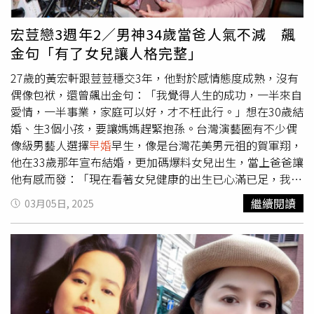
局的大門撞得哐哐響！」甚至有網友表示「我們1985年的
還在忙著輔導小孩上小學，別人已經抱孫子了，這是兩種人
宏荳戀3週年2／男神34歲當爸人氣不減 飆
生軌跡的極端寫照。」報導中也提到，在中國的主要城市
金句「有了女兒讓人格完整」
中，如此情況的確罕見，但在部分農村地區，年輕父母、年
輕祖父母的現象則較為普遍。根據中國民政部2020年的數
27歲的黃宏軒跟荳荳穩交3年，他對於感情態度成熟，沒有
據，中國女性的平均初婚年齡已達28.67歲，與這位39歲奶
偶像包袱，還曾飆出金句：「我覺得人生的成功，一半來自
奶的經歷形成鮮明對比。但拋開法律的問題先不論，如此年
愛情，一半事業，家庭可以好，才不枉此行。」想在30歲結
輕的婆婆，也是讓不少網友十分羨慕，再加上，這位婆婆不
婚、生3個小孩，要讓媽媽趕緊抱孫。台灣演藝圈有不少偶
僅細心照顧孫子，還積極學習科學育兒知識，與媳婦共同討
像級男藝人選擇
早婚
早生，像是台灣花美男元祖的賀軍翔，
論教育理念，遇到分歧時也能理性溝通，這種和諧的婆媳相
他在33歲那年宣布結婚，更加碼爆料女兒出生，當上爸爸讓
處模式讓網友們羨慕不已。有不少人留言「這才是真正的神
他有感而發：「現在看著女兒健康的出生已心滿已足，我的
仙婆婆！」、「這麼年輕的奶奶，婆媳關係應該很像姐妹
人生也邁向另一階段。」賀軍翔雖然身為偶像男神，但很早
繼續閱讀
03月05日, 2025
吧？」、「我要是有這種婆婆，肯定生三胎！」
就結婚生女。（圖／侯世駿攝）以偶像團體飛輪海出道的吳
尊，雖然一度瞞婚，他其實在25歲時就登記結婚，瞞著大眾
眼光低調生子，如今女兒Nei Nei已14歲、兒子max11歲
了，過去他兒女上大陸真人秀，親子間溫馨互動，讓他好爸
爸的形象深植人心。吳尊與老婆在一起已29年，感情依舊甜
蜜。（圖／翻攝自吳尊IG）男神瘦子在34歲時宣布結婚當
爸，台上是霸氣Rapper，台下的溫柔則全給了老婆和女