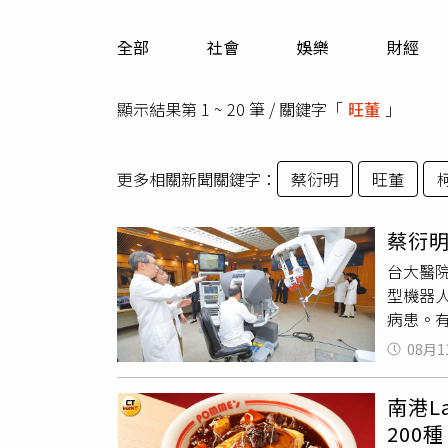
人物
汽車
全部
社會
娛樂
財經
專欄
房產新勢力
顯示結果第 1 ~ 20 筆 / 關鍵字「
旺董
」
更多相關新聞關鍵字：
蔡衍明
旺董
蔡衍
台大醫
型機器
病患。
成立「
08月1
器人手術
表示，
南港L
機器人
200種
來單孔