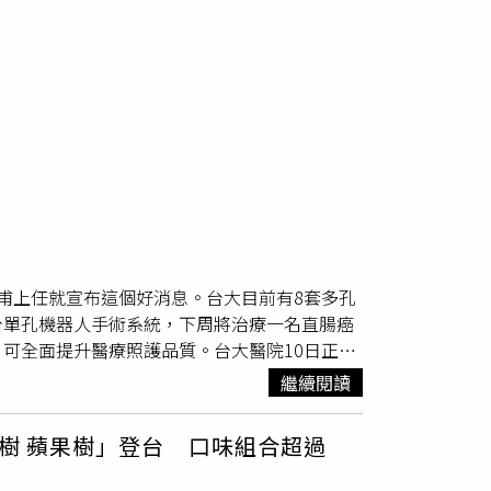
甫上任就宣布這個好消息。台大目前有8套多孔
台單孔機器人手術系統，下周將治療一名直腸癌
可全面提升醫療照護品質。台大醫院10日正式
人手術需求逐年攀升，台大醫院2012年啟用機
繼續閱讀
其次是婦產科、大腸直腸外科，各占13％。吳耀銘
家蔡衍明以個人名義捐贈，台大醫院第1台單孔
の樹 蘋果樹」登台 口味組合超過
到，去年起多項達文西手術納入健保給付，未
機器人手術須在患者身體開3至4個孔，讓不同