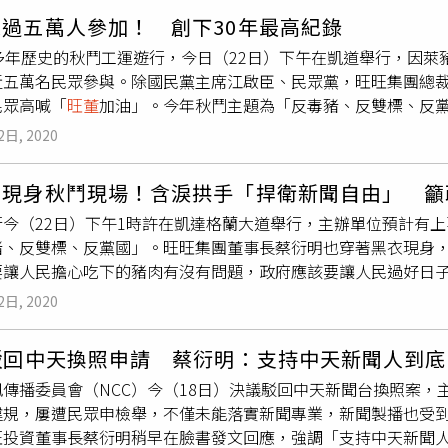
候，黨外都在強調「自由民主」，尤其言論自由。但後來中國時報
過五萬人參加！ 創下30年最高紀錄
出了很大力量，那時候自己也不知道是頭殼壞掉，還是電影看太多
0多年歷史的秋鬥工運遊行，今日（22日）下午在凱道舉行，因
時，覺得很偉大。「秋鬥」遊行22日在凱達格蘭大道登場，旺旺
近五萬名民眾參與。除國民黨主席江啟臣、民眾黨，旺旺集團總
怎麼樣對台灣人未來好最重要」，並以此作為經營理念，「真道
民眾高喊「
旺董
加油」。今年秋鬥主題為「反毒豬、反雙標、反黨
而已，其他都假的」。（圖／鄧博仁攝）因此，接下中時的時候
豬，但蔡政府不接受監督只有鴨霸，江啟臣呼籲總統蔡英文站出
個責任，後來進入媒體業的時候，他也只帶了一個兒子，連會計
2日, 2020
調，政府應正視人民的健康，更不該扼殺新聞自由。針對民進黨
員工開會討論未來的方向，但他對媒體不是很了解，於是就說，
中天的記者也曾是你們的同事，他們會作假新聞嗎？」蔡衍明痛
念，「真道理性，珍愛台灣，愛台灣就是要讓台灣人日子過得好
明現身秋鬥現場！含淚拱手「捍衛新聞自由」 籲
們的憤怒。至於中天新聞人未來的就業問題，蔡衍明表示，政治
「
旺董
加油」。自由廣場「反關台，讓人民站出來」戶外開講，
行今（22日）下午1時許在凱達格蘭大道舉行，主辦單位預計有上
政府的事，他不能讓中天的人抬不起頭。
就是要讓台灣人日子過的更好，人民最希望的是什麼？就是要過
豬、反雙標、反黨國」。旺旺集團董事長蔡衍明也穿著黑衣現身
關掉，連難吃的豬肉都要拿給我們吃，這有道理嗎？有保護我們
要讓人民擔心吃下的豬肉有沒有問題，政府應該要讓人民過好日
是要互相殘殺嗎？叫他開戰嘛！他敢嗎？打下去是死光光欸！對
油一片？對此蔡衍明回應，大家都看得到；他也霸氣承諾，「中
岸人抓來抓去，飛機飛來飛去，有飛機摔下來，還要怪大陸，蔡
2日, 2020
」蔡衍明呼籲政府讓人民過好生活。（圖／黃耀徵攝影）捍衛言
他的主張很簡單，台灣跟大陸就是他的衣食父母，外面講他是急
年輕人喊話，相信年輕人都有心愛台灣，但老人的一些話也要聽
管？「我在大陸這麼多年，我也不一定習慣，我們中天所有報大
駁回中天換照申請 蔡衍明：支持中天新聞人到底
台灣好的角度。《聯合報》發行人王效蘭坐輪椅與蔡衍明碰面，
他們的新聞能力啦！外面一天到晚都在潑屎，說旺旺拿大陸政府補
訊傳播委員會（NCC）今（18日）決議駁回中天新聞台換照案
衍明喊「加油」、「
旺董
加油」，不斷拍手歡呼；蔡衍明則含淚
其他媒體、名嘴敢出來發誓嗎？」自由廣場「反關台，讓人民站
違規，屢遭民眾申檢舉，不僅未能落實新聞專業，新聞製播也受
蘭也坐著輪椅現身，為蔡衍明加油。55歲陳小姐向《中時》表示
衍明更直言，他和政府沒有勾結，並指大陸有台商200萬人，若
旺投資董事長蔡衍明稍早在臉書發文回應，強調「支持中天新聞人
不合理，台灣新聞自由已死；18歲徐先生則說，鼓勵爸媽一起來
報嘛，是不是？沒有嘛！不然這十幾年來，我們的媒體難道會為