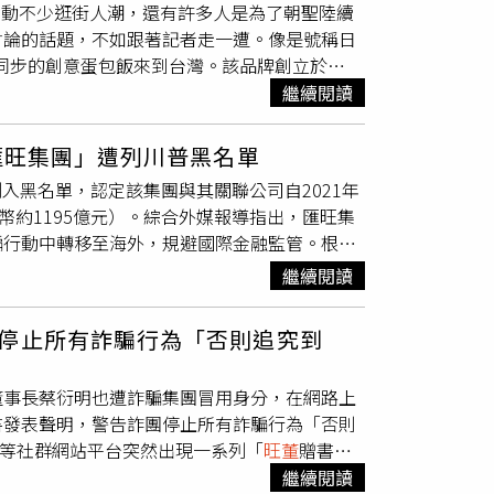
開幕後，便帶動不少逛街人潮，還有許多人是為了朝聖陸續
人手術則縮減為單一切口，醫師可透過同一個入
討論的話題，不如跟著記者走一遭。像是號稱日
術侵入性更低，病患術後感染風險相對減少，
本同步的創意蛋包飯來到台灣。該品牌創立於
來說，多孔手術後外觀為4個0.5到0.8公分
全國擁有近百家分店。有趣的是，「ポムの樹 蘋
繼續閱讀
分傷口，清除孔則會開在可隱藏傷疤處，肉眼幾乎
，多數可選擇蛋包內要包覆酸甜的番茄炒飯、溫
，較適合在腹壁分別開口的多孔機器人手術；至
醬料，組合最多可超過200種，相信會讓人充
主任楊宗霖則表示，頭頸癌相關手術非常仰賴單
匯旺集團」遭列川普黑名單
」及「燒丼株式會社」兩大品牌的晶旺餐飲集
握4隻機器手臂揮動的範圍，「機械手臂會撞
）列入黑名單，認定該集團與其關聯公司自2021年
佐表示，當初晶
旺董
事長張靖豫在大阪無意間
當耗時，而單孔系統可大幅減少醫護人員負擔。
幣約1195億元）。綜合外媒報導指出，匯旺集
皮或切開後會向兩旁流出的蛋包飯不同，蘋果樹
騙行動中轉移至海外，規避國際金融監管。根據
現點現做、不添加任何水、牛奶及鮮奶油，內裡
作及自設加密貨幣市集平台等。部分公司甚至直接
繼續閱讀
火力控制需得當、速度也要夠快，因此製作蛋包
美國銀行建立帳戶關係，但新規定若正式生效，
「鮮蝦滿滿奶油蛋包飯」使用新鮮蝦仁搭配溫潤
美國財政部還指出，會旺集團未曾採取任何實質
，圖／林士傑攝）L尺寸的蛋包飯份量約可供4人
停止所有詐騙行為「否則追究到
圖規避執法機關的凍結命令，這被財政部形容為
／L，圖／林士傑攝）若不知首次入店該從哪一款
，廣泛應用於飯店與商業場所。不過隨著該公司
推醬汁風味濃郁深沉、搭配多塊軟嫩牛肉的
董事長蔡衍明也遭詐騙集團冒用身分，在網路上
ee）已被踢爆經手來自北韓駭客組織拉撒路集團
蝦滿滿奶油蛋包飯」亦有擁護者，而喜歡家常風味
書發表聲明，警告詐團停止所有詐騙行為「否則
iptic的說法，自2021年起，匯旺的線上市集與加密
的兒時記憶。蛋包飯也針對不同食量的食客設
ok等社群網站平台突然出現一系列「
旺董
贈書」
 Robinson）表示，這項制裁行動將對匯旺產生重
、4顆蛋）和L（5.5碗飯、6顆蛋），日前曾有勇
益活動。文中甚至提及「
旺董
愛心基金會繼11月
繼續閱讀
國際監管機構亦有所應對。Telegram近期
包，建議大家還是量力而為。「培根莫札瑞拉