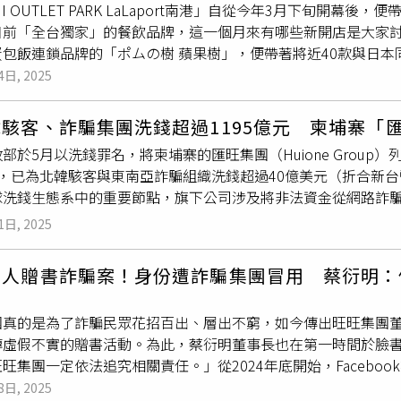
SUI OUTLET PARK LaLaport南港」自從今年3月下旬
入體內操作，雖能建立立體空間，但創口較多；最新的單孔機器
目前「全台獨家」的餐飲品牌，這一個月來有哪些新開店是大家
4支機械手臂，在體內完成精細操作，由於傷口集中且面積小，手
蛋包飯連鎖品牌的「ポムの樹 蘋果樹」，便帶著將近40款與日
更快。台大醫院機器人手術小組主席梁金銅表示，以大腸或肝臟腫瘤
4年，版圖拓及東京渋谷、台場、大阪梅田、難波等地，至今在日本
4日, 2025
，以及1個約5公分的腫瘤取出孔；單孔手術後外觀為單一3.7公
包飯」提供約40種多元口味的蛋包飯，除了部分為固定搭配之外
來。不過，仍須視手術範圍選擇適合的手術，例如腸癌擴散患者
油炒飯或加價選擇牛豬混合的絞肉炒飯，再加上淋在蛋皮上的不同
、甲狀腺癌則以單孔機器人手術更為美觀。台大醫院頭頸腫瘤科
駭客、詐騙集團洗錢超過1195億元 柬埔寨「
障礙。引進「ポムの樹 蘋果樹蛋包飯」的是旗下有「花月嵐拉麵
，由於手術範圍太小，醫生操作多孔系統時視野僅見傷口，無法掌
部於5月以洗錢罪名，將柬埔寨的匯旺集團（Huione Group
談合作籌備花了將近5年時間。曾親自到日本受訓的品牌督導洪伸
，甚至已經打結都不知道」，需將手臂全部退出再重新置放，相
，已為北韓駭客與東南亞詐騙組織洗錢超過40億美元（折合新台
果樹蛋包飯時，便覺得其蛋皮充滿層次，與純粹僅有一層的薄蛋
球洗錢生態系中的重要節點，旗下公司涉及將非法資金從網路詐
做法看似外皮很薄、實際卻擁有兩三層，每一份都使用新鮮全蛋
報》調查，這些操作方式涵蓋假投資、Telegram群組洗錢協
嫩。而且要熟練地捲起軟嫩蛋包、完美裹住炒飯並不容易，除了
1日, 2025
量洗錢交易，形成龐大的非法清算網絡。目前，匯旺雖未直接與
場夥伴都需經過常駐的日方職人考核，若有失敗便需打掉重來。
任何美國金融機構與其往來，並加強對與匯旺相關交易的審查。
，加價129元可獲得迷你沙拉與100元以下飲品。（429元／S
名人贈書詐騙案！身份遭詐騙集團冒用 蔡衍明：
阻止旗下平台上的洗錢活動，反而發行與美元掛鉤的穩定幣，試
比臉還大，圖為搭配茄汁培根炒飯的「招牌蛋包飯」。（429元
舉措」。匯旺的金融服務最早以柬埔寨當地的QR碼支付系統聞名
，menu也列出日本店舖Top7的人氣排名做為參考，其中首
團真的是為了詐騙民眾花招百出、層出不窮，如今傳出旺旺集團
雜關係網浮出水面。其母公司匯旺保證（Huione Guarant
mium 燉牛肉蛋包飯」，味道相對柔和、海味與奶香交融的「鮮
傳虛假不實的贈書活動。為此，蔡衍明董事長也在第一時間於臉
arus Group）近4000萬美元非法資金。根據區塊鏈分析公司Ell
必點「招牌蛋包飯」，一入口茄汁鹹甜交織的風味，又勾起大家
旺集團一定依法追究相關責任。」從2024年底開始，Facebo
相關的金額已達268億美元。Elliptic共同創辦人魯賓遜（Tom
SS（1.3碗飯、2顆蛋）、S（1.7碗飯、3顆蛋）、M（2.7碗飯
貼文。當中提到，
旺董
蔡衍明與愛心基金會進行歲末年終蹭書公
8日, 2025
基本上是將他們從美國金融體系中切割出去。」除了美國行動，其他
挑戰L份量並未完食。記者也提醒由於食安考量、店家並不提供打