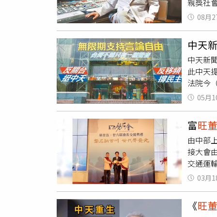
親獎社
獎。活
的朋友
親獎歌
歡會畫
08月2
兩頭燒
恩，用
中天
他最感
中天新聞
到，「
此中天
10年
法院今
他開心
消息後
動時光
05月1
～非常
樂時，
台灣所
開心最
富
旺
蔡衍明
點，我
由中部
中天回
些評估
接大會
天清白
他會陪
交通運
仁加油
說，母
集，有
前、一
03月1
王惠美
己的樣
任會長
孩般用
《
旺
事長林
聽、觀