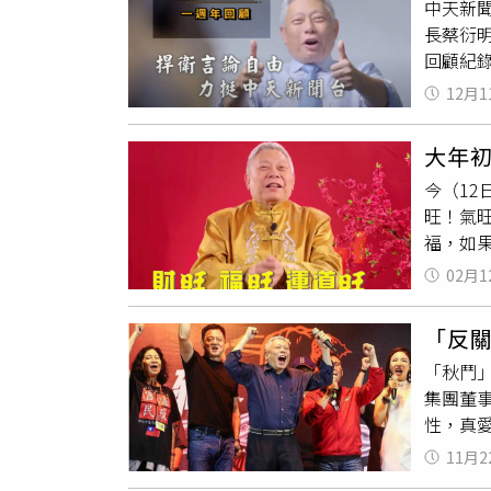
中天新聞
務不遺
一起欣
長蔡衍
與政府
她，溫
回顧紀錄
以「磐
寸，「
中，國
和諧納為
「我媽
12月1
對於遭到
階段早
福，施的
都說你
錄，聯手
大年
的理念
產建築開
今（1
於202
業素養認
旺！氣
YouT
成長率
更是以1
解決缺
旺！身
次、影
資產有
02月1
短短一
聞將會
「反
「秋鬥
集團董
性，真
到現在
11月2
要被關