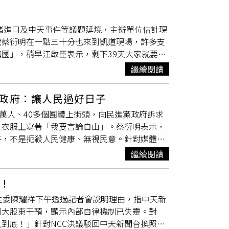
60周年的時候，他才知道，民進黨的誕生，中
，聽到中國時報這60年來對台灣的進步所做出
萊豬進口及中天事件等議題延燒，主辦單位估計現
集團董事長蔡衍明晚間出席民主論壇告訴現場民
裁蔡衍明在一點三十分也來到凱道現場，許多支
理性，真愛台灣」，愛台灣就是要讓台灣人日子
國」，稍早江啟臣表示，剩下39天大家就要準
，蔡衍明認為，他好像也擔起了中時促進社會進
來講清楚，他邀請蔡總統來一場電視辯論。蔡衍
都沒帶進去。而剛進入媒體業時，蔡衍明曾召集
繼續閱讀
說中天做假新聞，蔡衍明當場詢問的記者同仁，
「怎麼樣對台灣人未來好最重要」，並以此作為
批，政府做事不能這樣做，人民將在這場遊行中
而已，其他都假的」，說到這裡，台下有群眾熱
政府：讓人民過好日子
問題就是政治問題，中天的人他會負責，政府不
民眾擠滿現場。（圖／翻攝畫面）蔡衍明指出，
萬人、40多個團體上街頭，向民進黨政府訴求
好日子，政府就是要照顧我們，現在就連言論自
，衣服上寫著「我要言論自由」。蔡衍明表示，
嗎？蔡衍明直言，兩岸好，台灣日子才會更好，
子，不是扼殺人民健康、無視民意。針對媒體是
不對！」那些人有膽一點就去大陸跟他們拼命，
天的人我會負責，我絕對不會讓我中天的人抬不
政府這樣挑釁來挑釁去，有需要這樣嗎？蔡衍明
繼續閱讀
論自由。（圖／黃耀徵攝影）同時蔡衍明也語重
統，但他在臉書也有說過，統一不代表統治，誰
；他表示，自己也很愛台灣，沒有什麼私利，是
陸的新聞，哪一條是假新聞？不要侮辱我們中天
！
表達支持。（圖／黃耀徵攝）而一路上，許多民
貼的錢，我就敢出來發誓，超過50歲還要出來
，主委陳耀祥下午透過記者會說明理由，指中天新
拱手回應，「我們一起加油。」《聯合報》發行
出來」戶外開講，民眾擠滿現場。（圖／翻攝畫
到大股東干預，顯示內部自律機制已失靈。對
，萊豬進口對人民健康影響非常大，至於中天被
他在大陸有什麼特權、收了什麼東西，「叫他們
到底！」針對NCC決議駁回中天新聞台換照申
遊行，捍衛健康。徐先生的爸爸在一旁補充，川
了這個搞這種東西？」蔡衍明說，他之前做一些