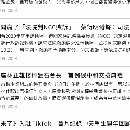
會組金獎，他有感而發說：「父母年齡漸大，個性都會變得像小孩
動尾聲，蔡衍明率領全體人員一起合唱集團社歌，〈有緣相聚〉
，只是家務事我們都沒辦法處理，我們勸他要寬心，讚他是台灣
曲、詞曲創作大賽距離報名截止不到1個月，剛好碰上父親生病住
下完美句點。
7日, 2023
，雖然父親最後心肌梗塞離世，他仍透過歌曲唱出對父母的愛，
唱的表達出來。」莊立帆曾創作許多熱門歌曲，但〈老寶貝〉是他
新聞贏了「法院判NCC敗訴」 蔡衍明發聲：司
動的歌。他透露，孝親歌曲、詞曲創作大賽是他早已期待許久的
台2020年底申請換照，但國家通訊傳播委員會（NCC）認定違
以前寫流行音樂，我們都寫感情、苦痛、負能量，但孝親創作比
提起行政訴訟救濟，請求法院撤銷處分准予換照，並提國家賠償，
來累積的創作能量，不到1個月內緊湊完成。」他報名比賽後，卻
（10日）一審宣判，撤銷不予換照處分，NCC敗訴，應依法院
說：「謝謝評審、
旺董
蔡衍明，我很欣慰、滿足。」音樂人莊立
，旺旺集團董事長蔡衍明開心在臉書發文，感謝法官還給中天清
。（圖／莊立帆提供）他從小與父母感情緊密，父母管教方式採
0日, 2023
的慶幸！法官們還給我們中天清白！司法真的是公平、正義和遏
父親一開始反對，因為爺爺是醫生，希望他受爺爺影響也能當醫
有的不公與不義堅守防線！讓我們中華民國守住真正自由民主的
重要，最後選擇支持他玩音樂。感謝家人開明式管教？他幽默說
董
座林正雄接棒盤石會長 首例碳中和交接典禮
臉書）消息一出，引來大批網友留言：「感謝
旺董
為公理正義的
當醫生可能會更好。」也認為父母最好給孩子一些適當的方向，
上市櫃企業組成的磐石會今（18日）午間，於林酒店舉辦「第2
到52台」、「您們辛苦了，遲來的正義，開心，應向陳耀祥及其
，要監督他們每個階段狀態。」他現在除了專注工作，剩餘時間
由林佳龍出席擔任監交人，原會長鄭國烟交棒給新會長林正雄。此
」、「髒CC⋯該把52台還給中天了吧⋯」、「我們不離不棄陪著
母親去公園、喝咖啡及看韓劇，還會幫母親吹頭髮，用心幫她打
輸皆計算產生的碳排放量，購買碳權實現淨零，成為台中首例碳
，
旺董
辛苦了！」
親當初替他取名為「立帆」，希望他能夠勇敢佇立在海上，人生
賴清德副總統、總統府秘書長林佳龍、行政院副院長鄭文燦、內
帆風順，也坦言這是至今影響他最深的一段話。他近20年來都陪
8日, 2023
、雲林縣縣長張麗善，及政、商、社福、學界等貴賓出席盛會觀
子，同樣來愛著母親。」同時呼籲後輩對待長輩們都要擁有更多
百和興業- KY董事長鄭國烟感謝去年全體會兄參與，期勉大家今
心，「長輩雖然像個小孩、老寶貝，不過他們很需要我們送上溫
董
來了》入駐TikTok 首片紀錄中天重生週年回
正雄，近年來推動建設業在ESG領域的專業素養提升，在疫情期
察他們的需求與一言一行，陪伴過程中就會發現他們的需求。」