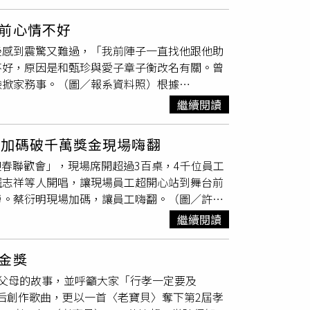
動！1000本《富爸爸，窮爸爸【25週年紀念
埔寨正在成為全球詐騙網絡的新興中心。人權研
重，與甜度鮮明的招牌蛋包飯茄汁有所區隔。
繫方式後，則被引導加入至一個名為「蔡衍明」
發表的報告中指出，柬埔寨人民黨（Cambodian
前心情不好
情。（圖／林士傑攝）除了一般正統蛋包飯，店
地回應「是本人在做活動，領取書籍需要添加我
騙產業有關，該產業占柬埔寨國內生產毛額的60%。
泉蛋，形成「蛋中蛋」的有趣畫面；義大利麵也
後感到震驚又難過，「我前陣子一直找他跟他助
，我每週也會分享關於書本資訊由允馨私傳給同
政商勾結的結構性包庇。報告還點名直指柬埔寨
。5月底試營運時，由於採時段性開放，瞬間
不好，原因是和甄珍與愛子章子衡改名有關。曾
加這位名為「李允馨」的LINE帳號，開頭就直
政部長Sar Sokha也曾參與柬埔寨境內最大詐
等批評聲浪。對此，品牌督導洪伸佐表示，目前
臉掀家務事。（圖／報系資料照）根據
，也可以填寫711地址」。而在面對網友的質
也都表示，這些詐騙基礎設施正快速擴展至柬埔
5分鐘。並透露未來當日方研發新菜單時，台灣也
上烏雲，「也太突然了，好震驚，他對我有恩，因
繼續閱讀
質疑允馨，蔡衍明董事長在贈書活動期間我都是
sat）。而匯旺集團所扮演的角色，正是維繫這個全
包飯，之後亦可能以季節性菜單推出。「ポムの
一直聯絡她助哩，聯絡他都沒連絡上，都沒接我
這個道理，那可是蔡衍明董事長唷，所以尊稱他
d）的說法，匯旺已淪為處理「殺豬盤」詐騙資金的主
i Shopping Park林口、台南。（圖／林
困擾，我們也是只能安慰」。白冰冰透露之前會
長先是在自己的FB粉絲專頁發文警告「網路上
額資金。由於加密貨幣的偽匿名特性與跨境轉帳
氣加碼破千萬獎金現場嗨翻
內）營業時間：週日～週四11：00～21：30、週
我愛冰冰秀》，之前在一年前我在友台，他也來
騙集團蒙蔽！本人及旺旺集團絕不會以各種名義
制加以遏止。
10％服務費
迎春聯歡會」，現場席開超過3百桌，4千位員工
得能唱，因為版權分布，搞到連他自己也不能
蔡衍明董事長也強調，在任何網路平台上看到的
羅志祥等人開唱，讓現場員工超開心站到舞台前
應該要等我有空就要多關心他」。白冰冰說，她
皆為詐騙」。蔡衍明董事長也提到，之前已有假
勞。蔡衍明現場加碼，讓員工嗨翻。（圖／許方
後對音樂的熱情，「他在宜蘭有弄錄音室，也有
檢署偵辦。蔡衍明董事長也在文末敬告這些詐騙
事長蔡紹中與副總裁蔡旺家就登上禮車大進
可以栽培，希望帶他到大陸演唱，建議去他的錄
繼續閱讀
行為「否則本人及旺旺集團一定依法追究相關責
喊口號，迎接
旺董
來臨，3人也從禮車上丟出具
因為忙於自己節目的事，原先想閒下來時聯絡他
害人索取個資，研判詐團成員的目的恐是要進行
。今年大手筆擴大獎金額度，小獎破千人中獎
家昌生前的交流，「之前劉大哥還特別去我新竹
裹給被害人，一般人不會有戒心會先付款，拆完
金獎
最後超過一千萬，蔡衍明也當場宣布多的他就自
也疑惑怎麼一年都沒有聽到他的聲音，真的聯絡
事長蔡衍明。（圖／報系資料照）
父母的故事，並呼籲大家「行孝一定要及
牙現場演唱，台下員工瞬間變成熱情歌迷。（圖
姓，這些我們都有深談過」。白冰冰嘆息指出，
天后創作歌曲，更以一首〈老寶貝〉奪下第2屆孝
不少員工結束後都相當開心，紛紛表示自己有中
事情在心裡，「對我來講，他是長輩，也是很棒