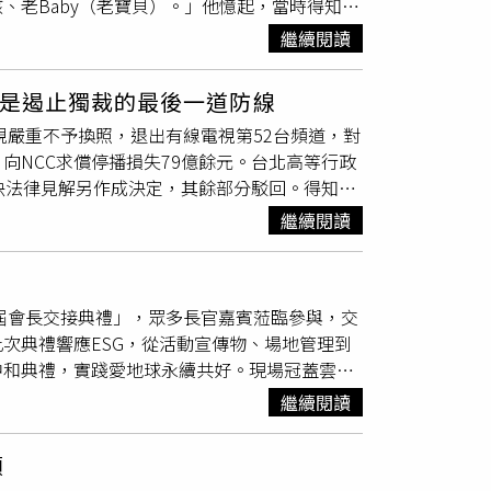
、老Baby（老寶貝）。」他憶起，當時得知孝
、〈大團結一定贏〉，展現團結精神，為尾牙聯
一代偉人」。
院，他常半夜跑急診，同時得兼顧工作，蠟燭
繼續閱讀
「我很有感觸，這首歌是純粹把父母的養育之
至今創作最喜愛的歌曲，更是寫歌20多年來讓
法是遏止獨裁的最後一道防線
活動，為了一了心願，馬上積極創作寫歌。他提
規嚴重不予換照，退出有線電視第52台頻道，對
賽，讓我可以好好發揮正能量、愛，用了我這幾
向NCC求償停播損失79億餘元。台北高等行政
從沒想要得獎，但一聽到〈老寶貝〉榮獲金獎，
判決法律見解另作成決定，其餘部分駁回。得知此
帆（右）與母親感情深厚，平時非常珍惜母子互
白。蔡衍明寫下：「非常～非常的高興，也非常
開明、自由態度，他踏出社會後決定從事製作音
繼續閱讀
止獨裁的最後一道防線！期盼我們的司法能為全
生，後來父親便讓他做自己喜歡的事，認為生活
價值！」蔡衍明感謝法官的判決。（圖／翻攝自
：「現在回想反而有點後悔，如果爸爸對我嚴格
堅持！」、「蔡董加油，從關台到現在一直期待
「小孩可以自由發揮，但爸媽們至少要幫小孩做
6屆會長交接典禮」，眾多長官嘉賓蒞臨參與，交
他相關委員請求賠償」、「邪不勝正，總算還中
常陪伴母親，母子倆每天一定會打電話、視訊，
次典禮響應ESG，從活動宣傳物、場地管理到
中天繼續往前走，直到中天回52台，中天全體同
造美麗造型。很珍惜與母親相處時光的他，感性
中和典禮，實踐愛地球永續共好。現場冠蓋雲
中不論遇到逆境、順境都能像帆船般地勇往直
政部部長林右昌、台中市長盧秀燕、彰化縣縣長
著罹癌的母親定期到醫院看診和復健，「用愛自
繼續閱讀
禮祝福。磐石會擁有中台灣經濟引擎之美譽，卸
的包容和耐性，尤其陪伴長輩時，要更像對待小
年繼續支持會務運作。新任會長富旺國際開發董
暖擁抱，最好讓他們多說出心裡話，多用點心傾
顧
間為社會傳遞大愛和公益精神，對於推動公共事
莊立帆（左）與太太溫筱鴻婚後感情甜蜜，時常