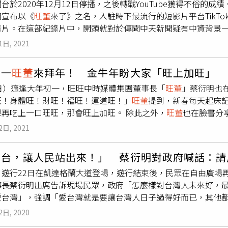
台於2020年12月12日停播，之後轉戰YouTube獲得不俗
餘力。同時擔任不動產聯盟總會會長、臺中市不動產建築開發公
賞音樂。（圖／中國時報陳俊吉攝）莊立帆與時尚CEO溫筱鴻新
明宣布以《
旺董
來了》之名，入駐時下最流行的短影片平台TikT
間深度對談。林正雄表示，有鑑於目前會員平均年齡68歲，唯有
筱鴻感性說，他在很多細節上很有心，某次他為了幫母親買一雙
片。在這部紀錄片中，開頭就對於傳聞中天新聞疑有中資背景一事上
石納百川、世代齊發光」為主軸，會員人數將擴增至150名，且
我當下看到這個畫面，真的不容易。」她也喜愛〈老寶貝〉這首
家通訊傳播委員會陳耀祥就曾解釋，在歷經調查後，並沒有辦法
磐石會核心價值。針對ESG綠色投資浪潮，因目前政府尚未明定
媽喜歡逛街、吃上海菜，每個人對長輩都有不一樣默默守護的方
1日, 2021
質疑假新聞一事、蔡衍明也在2020年11月22日的演說中怒
已經開始落實應用，善盡社會企業責任，在去年更與東海大學、
同時自己也會得到許多。」看更多孝親獎相關訊息請點這掃QR 
（中天）是假新聞，不要汙辱中天所有的新聞人」。影片中也引
打造中部產業 ESG旗艦計畫。金管會近年更推動「綠色金融行
初一
旺董
來拜年！ 金牛年盼大家「旺上加旺」
很單純，就是真道理性真愛台灣，兩岸好，台灣才會更好」。雖
發公會理事長的林正雄，更以法制編列ESG委員會。去年連續舉
2日）適逢大年初一，旺旺中時媒體集團董事長「
旺董
」蔡衍明也
0年12月12日正式關台。後續中天新聞台擺脫傳統平台、轉戰Yo
知、進而朝向2025年ESG建築元年邁進、期許未來能全面實
旺！身體旺！財旺！福旺！運道旺！」
旺董
提到，新春每天起床
ube訂閱數突破1100萬人，其中新聞類訂閱人數更是成長突破8
下修，恐創八年新低。林正雄認為建築業是台灣重要的基礎民生
福，如果再吃上一口旺旺，那會旺上加旺。 除此之外，
旺董
也在臉書分
3.9%的數字遠遠超過同業媒體、Facebook平台上的互動率也
工問題，針對近13年來，因政府實施的不動產政策不夠周全，造
體旺旺！快樂旺旺！看不到影片請點此
片分享次數更是突破1000萬次。即便是歷經申請換發執照不過
合理估值，才能改善目前停滯性通膨處境。
2日, 2021
年的時間，就獲得了極為驚人的成績。過去一年來，台灣各界重
始終如一、堅守崗位、為台灣人民監督政府。
關台，讓人民站出來！」 蔡衍明對政府喊話：請
」遊行22日在凱達格蘭大道登場，遊行結束後，民眾在自由廣場
事長蔡衍明出席告訴現場民眾，政府「怎麼樣對台灣人未來好，
愛台灣」，強調「愛台灣就是要讓台灣人日子過得好而已，其他都
，做了12年，一路上受到的委屈是自己買的，並直言自己是「誤
2日, 2020
台時，不敢相信這個消息。旺旺集團董事長蔡衍明現身自由廣場