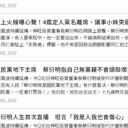
衍明今日晚間在臉書回擊，怒嗆NCC用假標準扼殺新聞人的專業
CNN、習近平沒關《蘋果》，蔡英文關了中天。
業基金，都用父母的名字，不是用旺旺的名字，2014年才改用
8日, 2020
到，他上月26日出席聽證會，就是要捍衛中天新聞人的工作、尊
害了，「大家都認為好像我在出賣台灣，但我明明就有為台灣做
為主、未審先判，其中5位甚至率先離席，根本是漠視新聞自由。
從來沒有利用自己的媒體，替自己公司做假宣傳，也不會為了自己
親上火線曝心聲！4鑑定人莫名離席、議事小妹突
圖借題發揮！藉機污辱中天新聞人的能力！其實就是政治問題！ 
」，「拜託！我們的水神在防疫的時候，我們沒有在賣的耶！我
照風波持續延燒，神旺投資董事長蔡衍明在網路上發聲，蔡衍明表
好！ 我蔡衍明，堅持理念，絕對不會放棄捍衛中天新聞人的尊嚴
時中。蔡衍明指出，言論自由很重要，現在萊豬不能講，中天被
事重演，有人要黑旺中，他一定要站出來，不論換照結果如何，
政府關掉中天新聞，就是因為2018年以來的選舉仇恨未消，「
對的。蔡衍明提醒，政府要做的，「就是要讓我們人民過好日子
，同仁被貼上「失敗者」標籤，他不希望因政治問題影響同仁的
言堂時代來臨，是解嚴以來台灣民主最黑暗的一天，台灣已走上獨
義，也有感受到大家的溫暖。最後，蔡衍明也說，大家也都是為
攝自蔡衍明Youtube）蔡衍明親上火線曝心聲。（圖／翻攝自蔡
高層交辦的政治任務」。
心來對台灣人，不然枉費大家這麼挺你」，並指出，相信大家都
3日, 2020
得他們在工作上也做得不錯，「他們不是做不好才來（中天）的
「台灣人日子要過得更好」。
，但蔡衍明認為，他不站出來說話，員工就會蒙上不白之冤。蔡
國民黨地下主席 蔡衍明指自己無黨籍不會頭殼壞
被連累，「這是我最擔心的事」。蔡衍明不捨「不想員工成為失敗
風波持續延燒，今(28)日神旺投資董事長蔡衍明接受POP撞
不想員工成為失敗者」。（圖／翻攝自蔡衍明Youtube）針對
甚至有人說「蔡衍明就是國民黨地下主席」有什麼看法，蔡衍明
強行關台，「大家稿拿出來唸一唸，都是批評」，他認為這樣是有
國民黨，一定會打死我！」他也說，他在台北出生，十九歲時在
式審查，除了未提供相關資料讓中天代表先行審閱準備答辯，中天
什麼我要做國民黨地下主席，根本頭殼壞掉！」談到小時候的生
名離席，甚至有名鑑定人回答中天問題時，一接到一名女議事人
8日, 2020
車站一帶出生，「當時我爸爸從事金屬回收業，因為剛戰後，因
視中天的基本權益，公正性受到強烈質疑！蔡衍明除了感謝律師
爸爸的回收物裡面有大砲，害爸爸被抓進去關，所以我爸爸很生
有失公平的做法，他認為中天如果關台就少了一種聲音，台灣應該
蔡衍明人生首次直播 坦言「我是人我也會傷心」
台語要罰五角，他只好跟爸爸說，但爸爸拿零錢給他，「跟我說
的未來能過得更好。
風波持續延燒，今(28)日神旺投資董事長蔡衍明接受POP撞
執，從求學時期就是這樣，看到不對的事一定會想出頭，「我高