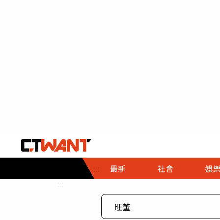
社會首頁
娛樂首頁
財經首頁
政
:::
最新
社會
娛
時事
即時
熱線
:::
直擊
大條
人物
調查
專題
３Ｃ