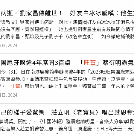
演唱會登場台南為700多名志工打氣『后』，本月繼續歲未送書活
與匯旺相關的多個頻道與帳號。聯合國也在近期報告中警告，柬
汁義大利麵」使用每日現調番茄醬，義大利麵的茄汁基底酸感較
免費送給大家！」（圖／CTWANT）而實際有人添加貼文中的聯
（Humanity Research Consultancy，HRC）在16日
昌病逝／劉家昌傳離世！ 好友白冰冰感嘆：他生
9元，圖／林士傑攝）店內以紅色沙發座位與彩色燈箱營造日式風
E帳號中。在面對網友的詢問「是
旺董
嗎？」詐團份子還煞有其事
le’s Party）高層與一個年產值高達190億美元的加密驅動詐
供焗烤蛋包飯選擇，其中較特別的咖哩口味還會在蛋包中包入溫
音樂教父》劉家昌傳出癌逝，對此，演藝圈好友白冰冰得知消息
登記後統一宅送，因當前領取的粉絲比較多，故無法兼顧到大家
指控，該國不僅放任詐騙園區、人口販運與洗錢行動發展，更有
、培根奶黃、明太子等口味可選擇，麵條口感相對富有嚼勁不軟爛
是沒有回應，竟然是這樣」，她也提到劉家昌生前有段時間心情
流，請添加我的助理李允馨小姐幫助登記」。後續網友也被指引添
（Hun Manet）的堂兄洪托（Hun To）為匯
旺董
事，副總理兼內
大量顧客加上人員訓練尚不足，使得網友出現「等待時間過長」
人的劉家昌、甄珍及兒子劉子千（改名章立衡），如今徹底撕破
友索討姓名電話地址等資訊，甚至還表示「如有不便填寫個人地址
的投資行動。HRC與聯合國毒品與犯罪問題辦公室（UNODC）
候開放、加上人員持續訓練，現階段出餐時間多已控制在10～1
oday新聞雲》引述白冰冰說法，當她得知消息後，心情宛如罩
這名「李允馨」還煞有其事地表示「您好，我不知道您為何那麼
3日, 2024
區，如戈公省（Koh Kong）、巴域（Bavet）與卜薩（Pur
引進，而目前考量台灣人飲食習慣尚未引進的「冷醬汁」系列蛋
小燕離開後，是劉大哥跟楊登魁積極幫我處理後事，難怪我最近
老師喔！」、「您好，三人行必有我師焉，我相信您比我更清楚
濟的金融核心。根據Cyvers執行長拉維德（Deddy Lavi
樹蛋包飯」登台除了南港首店也已在洽談展店計畫，未來規劃進駐Mitsu
我難過到不知道該怎麼跟說，家屬也很低調，後來他跟甄姊又有
沒有任何問題唷，您認為呢？」而在整起事件曝光後，蔡衍明董事
，這些詐騙行動通常透過虛假戀愛或投資關係誘導受害者投入巨
團尾牙睽違4年席開3百桌 「
旺董
」蔡衍明霸
DATA地址：台北市南港區經貿二路131號5樓（南港LaLaport
昌原因是，「他年紀大了，我覺得應該多關心他，也想找她上《
一位假借我本人名義詐欺大眾的網站，請各位千萬不要被這些詐
性，已成為此類詐騙的主要支付手段，難以透過傳統金融監理機
11：00～22：00備註：不提供訂位、以現場候位為主，內用加
今（31）日在南港展覽館舉辦睽違4年的「2023旺旺集團歲末
目，知道我很辛苦，他本說沒在上節目，而且很多他的歌也不見
類網站！」蔡衍明董事長發表聲明澄清此事。（圖／翻攝自FB）
嘉賓蒞臨參加，並請來當紅歌手包含婁峻碩、李佳薇、玖壹壹、
曾抱怨什麼社會，自己歌也不能唱，當時他有來相挺，我覺得我
的名義或者旺旺集團名義開設的投資或理財課程或類似之網站「
援，「
旺董
」蔡衍明也加碼上千萬獎金，犒賞員工這一年來的辛
劉家昌在大陸的別墅，當時連助理小冰都去了，也談到劉家昌最
在網站上詐欺他人之徒，經律師提告後已被查出、逮捕並移送地
旺旺集團睽違4年舉辦尾牙誠意十足，一開始董事長蔡衍明、副董
思瑋，因他看到蕭敬騰、楊宗緯都很紅，也覺得思瑋很有唱功，
1日, 2024
呼籲他們別「一錯再錯」，應立即關閉網站，並停止所有的詐騙
著會場一周向集團所屬各公司的同仁表達感謝。員工們也熱情呼
可以寫幾首歌給他，唱了肯定會紅」，不過白冰冰表示，前陣子
而面對詐騙集團的手法，警方表示，像這類的詐騙集團都會向被
特色的「龍年方形星座抱枕」沿路拋送，讓員工有吃有拿超歡喜
不到，「都沒接電話，助理也不接很奇怪」。白冰冰也提到跟劉
騙。在詐騙集團擁有民眾的個人資料後，詐團會寄貨到付款的包
自己的樣子愛爸媽 莊立帆〈老寶貝〉唱出感恩奪
獎的「旺透獎」則是由蔡衍明拿出一千萬給大家抽獎，甚至抽到
，跟
旺董
等好友，一起到我家作客，我也邀請苗栗縣長作陪，我
才發現自己根本沒買東西，可是也沒辦法申請退款。旺旺集團董
「孝親獎」開始了，《中國時報》陸續邀請明星、音樂人分享孝順
「不夠我來出」，以行動與集團上下員工同樂。人氣歌手旺旺尾
記得他有很多痛心的事情，包括此生最愛跟他翻臉，還有兒子改
名音樂人莊立帆曾替江蕙、姜育恆、庾澄慶、S.H.E等天王、
正攝）另外在賓果獎部分，十萬元大獎也首次出現多位中獎者，
不喝酒加上她也不會喝，見到他心情不好，應該是有很多鬱卒的