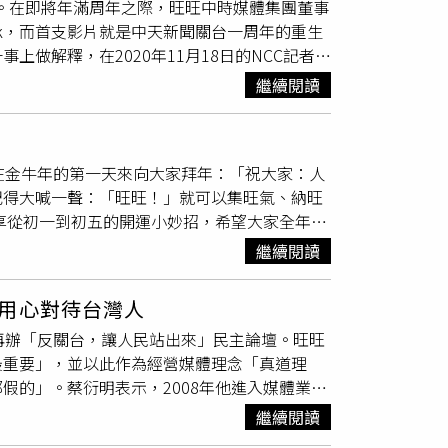
的成績。在即將年滿周年之際，旺旺中時媒體集團董事
會理事長，積極推動會務、開創新局，促成產業
婚1年，2人剛認識時，他孝順的個性深深打動
ok，而首支影片就是中天新聞關台一周年的重生
新血加入，才有助推動更具競爭力的會務，本屆
合腳的鞋子，他蹲著替母親細心測量雙腳的尺
做解釋，在2020年11月18日的NCC記者會
納入新世代參與事務，還打破競業加入條款，將
歌，每次聽到都會想起她的母親，令人感動，
直接證明「中天電視有拿到中國各種補助」。而
ESG規範，但磐石會表示會員在7至8年前倡議
式，孝順是讓人喜悅、開心的事，施比受更有
繼續閱讀
斥「哪一條大陸新聞是假新聞，他們就是這樣，各台
證券暨期貨市場發展基金會簽署三方合作備忘
Code看「孝親獎」相關活動訊息。
述了過去蔡衍明的演說片段，內容中表示「我們
動方案3.0」引導企業淨零轉型，身兼臺中市不動
然一直提出抗議、爭取，但最後中天新聞台還是
辦2場大型高峰論壇，讓更多企業對ESG更有專
在金牛年的第一天來向大家拜年：「祝大家：人
uTube，結果獲得廣大網友支持，中天頻道家族
踐綠能智慧建築。此外，主計處預估台灣全年經濟
記得大喊一聲：「旺旺！」就可以集旺氣、納旺
70萬人。而且在網友互動率上，中天新聞的互動率
工業，影響整體經濟發展，除了期望政府能儘早
享從初一到初五的開運小妙招，希望大家全年旺
是新聞類粉絲專頁排名第一、讚數超過8800萬
成民生經濟低迷。林雄強調「不再加稅」讓人民
一事，但從上述數據來看，中天新聞台重新出發在
繼續閱讀
大時事一件也沒有錯過，影片中也表示，中天新
用心對待台灣人
再辦「反關台，讓人民站出來」民主論壇。旺旺
最重要」，並以此作為經營媒體理念「真道理
假的」。蔡衍明表示，2008年他進入媒體業後
入叢林的小鬥犬」，他還坦言之前就曾聽說中天
繼續閱讀
。（圖／讀者提供）蔡衍明指出，以前追隨的黨