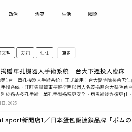
寵物
政治
漂亮
生活
國際
運勢
運動
梅酒
柯文哲
友訊
旺旺
更多
明捐贈單孔機器人手術系統 台大下週投入臨床
院第1台「單孔機器人手術系統」正式啟用！台大醫院院長余忠仁
人手術系統，旺旺集團董事長蔡衍明以個人名義捐贈台大醫院首
有別於過去多孔手術，單孔手術過程更安全、病患術後恢復更佳，
機器人及創新手術中心」。台大癌醫中心副院長吳耀銘表示，機器
1日, 2025
系統以來，已累計9000多台手術，其中泌尿科占42％最多，
今年5月台灣食藥署正式通過單孔機器人手術系統，特別感謝企業
aLaport新開店1／日本蛋包飯連鎖品牌「ポム
手術系統下周正式啟用，第1台手術將用於治療直腸癌病患。他提
機器人手術也有納入給付的潛力。余忠仁表示，傳統內視鏡或多孔