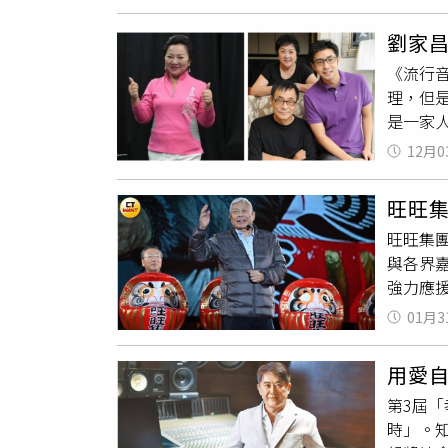
舉辦公益
已關閉
起司茄
版】》
究顧問公司
劉家
（22
的LIN
Peop
內也提
《流行
的助教
報告中
有茄汁
理，但
學們交
總理洪森
湧入的
是一家
接跟網
騙園區
已全天
《ETt
疑時，
12月0
寨鄉村地
會同步
為女兒
稱呼他
球詐騙經
樹 蘋果
電話，
為老師
要平台
旺旺集
士傑攝）
找劉家
又出現
的便捷
五～週六
旺旺集團
上我節
開設這
與各界
唱，他
冒用我
強力應
曾住過
借名義
正攝）
看中陳
01月3
集團，
場，繞
音室，
任。」
有旺旺
但連絡
網購詐
用愛
外，大
的房子
包裹後
第3屆
掏腰包
不上，
時」。知
／許方
劉家昌