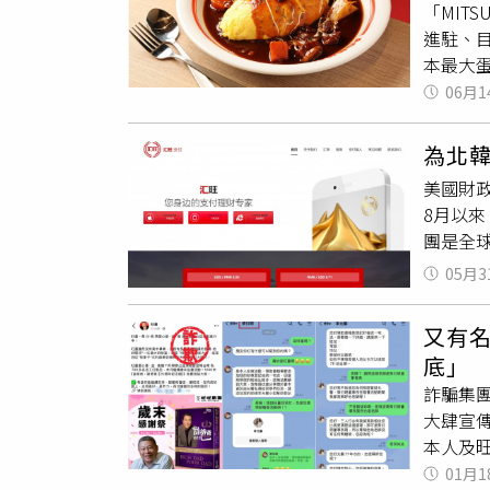
「MIT
手臂進
進駐、
口伸入
本最大
恢復速度
199
06月1
的傷口
果樹蛋
看不出
潤的奶
於乳癌
為北韓
滿選擇
孔系統
美國財政
團，洽
來撞去
8月以來
吃到蘋
團是全
的蛋皮
《紐約時
濕潤滑
05月3
經手大
飯的內
將禁止
奶油白醬
又有
行動以
品嘗、
底」
「異常
開始品嘗
詐騙集
背後的複
「Pre
大肆宣
（Laz
的人則
本人及旺
貨幣交易
計，分為
的網路
01月1
大衝擊「
者好奇