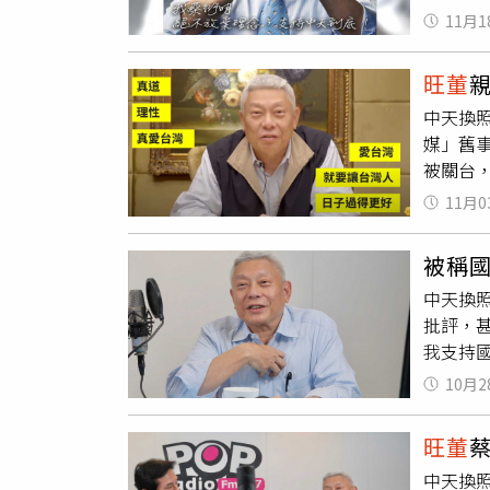
請，蔡
普沒關
慈善事
11月1
旺董
提
的太厲
卻先入
言，他
旺董
據，截
「水神
中天換
子過得
部長陳
媒」舊
直指蔡
事都是
被關台
台灣一
很多意
（圖／翻
成府院
真的用
11月0
工，覺
的還是
聽證會
被稱
下員工也
中天換照
明不捨「
批評，
就是要
我支持
馬拉松
籍，說
早早莫
10月2
北後火
完全忽
誣陷說
NCC
旺董
學，說
台灣人
中天換照
比較固