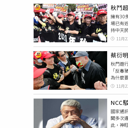
外的時
秋鬥超
國時報
擁有3
的貢獻
場已有
眾，「
持中天
過得好
備吃萊
步的這
11月2
明也強
中時的
「許多
經營理
蔡衍
表達我
情大喊
秋鬥遊
負責是
愛台灣
「反毒
由都要
為什麼
「不然
否綠油
現在兩
11月2
起頭。
表示，
心長向
想要被
NCC
站在為
新聞人
國家通
眾對蔡
發誓，
聞多次
人王效
面）蔡
此，神
關實在
給我舉