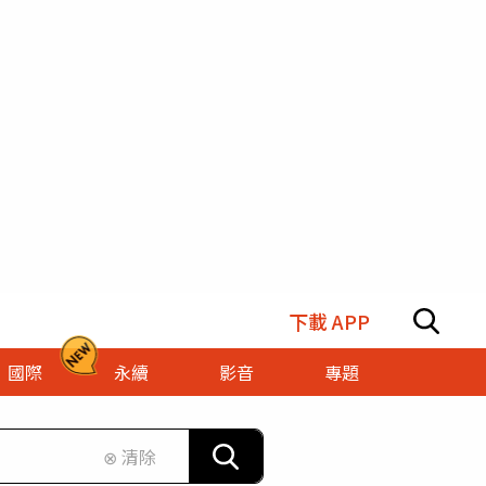
下載 APP
國際
永續
影音
專題
⊗ 清除