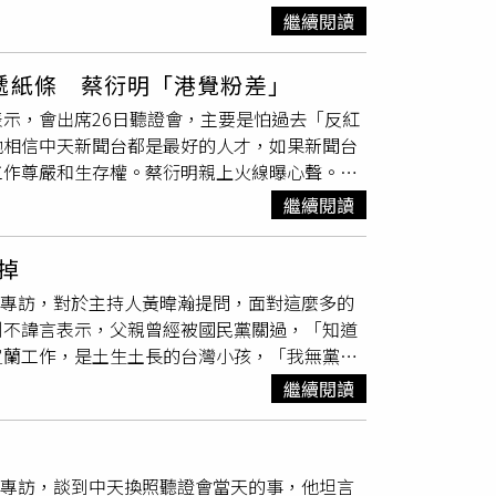
，「中天新聞人做的新聞有差到該被撤照嗎？」
「蔡衍明慈善基金會」，就是因為那時候被人侮辱
繼續閱讀
嚴和專業，孰料原應秉持新聞專業的7名鑑定人
一些事情，幹嘛要把我搞成這樣」。蔡衍明直
蔡衍明強調，「NCC利用國安、中資卻找無證
的利益去弄，或許有人會講NCC說我在宣傳
遞紙條 蔡衍明「港覺粉差」
真道理性，真愛台灣，愛台灣就是要讓台灣人日
是用送的啦！」並就「水神」痛批民進黨和衛福
示，會出席26日聽證會，主要是怕過去「反紅
！」另一方面，中天新聞今日下午也發出聲明，
關掉，也要被拿走了，以後就是政府做的每一件
他相信中天新聞台都是最好的人才，如果新聞台
關掉中天，這是一場政治裁定，政治判決，也宣告
啦！」今天參加遊行很動，這兩天人生有增加了
工作尊嚴和生存權。蔡衍明親上火線曝心聲。
裁政治」，而作為實際執行者的NCC「已經達
了讓日子過得更好，「我們要求蔡英文政府，要
衍明Youtube）蔡衍明表示，其實他很心疼員
繼續閱讀
很愛台灣，但要想辦法把這個社會導正，最重要
」，他強調，雖然律師跟很多朋友都勸他不要去
衍明認為，他個人受到屈辱沒關係，不能接受底
掉
者」。（圖／翻攝自蔡衍明Youtube）蔡衍
新聞專訪，對於主持人黃暐瀚提問，面對這麼多的
聽證會當天，蔡衍明其實感覺很差，他認為NCC
則不諱言表示，父親曾經被國民黨關過，「知道
失公平，蔡衍明更不認同，這場逾8個小時的
宜蘭工作，是土生土長的台灣小孩，「我無黨
代表提出希望釐清相關問題時，4名鑑定人竟
長過程，蔡衍明指出，自己是民國四十六年在台
員傳遞的紙條，態度立刻丕變。整場聽證會可說
繼續閱讀
此有賺錢，家中還算寬裕，但因為有人眼紅，就
團隊所做的努力，同時也感激台灣民眾，質疑
氣，一輩子不學國語。」他也笑說，那時候去上
是多元的社會，蔡衍明強調，他的初心就是希望
被罰就被罰，沒關係。」蔡衍明表示，他從小就
新聞專訪，談到中天換照聽證會當天的事，他坦言
中讀板橋高中，當時的班導是體育老師，有一天