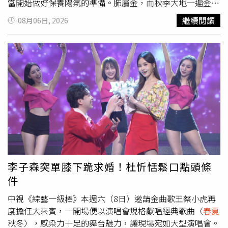
當開始做好保養陽氣的準備。肺屬金，而秋季大地一遍金
黃，故肺主秋季。另外秋季主收，燥為秋季之主氣，而肺為
繼續閱讀
08月06日, 2026
「嬌臟」不耐寒熱，故很容易被秋燥所傷，因此需要潤燥、
養陰、潤肺。而秋天屬金，金克木，所以秋天這種氣會抑制
你的肝氣、肝血的生發。肝開竅於目，所以這時候呢眼睛的
視力就會有所下降，因此立秋養生重在養肺護肝。2026年
「立秋」這半個月，健康要注意的生肖是屬猴、蛇、虎、
豬，小感冒、小病痛會特別明顯，一些病痛，在所難免，但
不會很嚴重，尤其要留意腹部的毛病，注意飲食衛生，可以
減低染病的機會；此外，會有神經緊張的傾向，必須盡量多
休息，多做適量運動以放鬆身心！以下依照食衣住行育樂來
建議「立秋」養生與禁忌：一、食的養生與禁忌1.宜吃養肺
潤肺的食物秋屬燥，而燥氣通於肺，很容易傷及肺陰，使人
患鼻乾、喉嚨痛、咳嗽、胸痛等呼吸疾病，所以飲食應注意
李子森突單膝下跪求婚！杜忻恬鬆口點頭條
多吃些養肺潤肺的食物。肺是人體重要的呼吸器官，是人體
件
真氣之源，肺氣的盛衰關係到壽命的長短。養肺的蔬菜包括
蓮藕、百合、銀耳、木耳、山藥、胡蘿蔔、豆腐等。水果如
中視《綜藝一級棒》本週六（8日）邀請金曲歌王蔡小虎再
梨子、蘋果、山楂、荸薺等。果仁類如杏仁、核桃、花生、
度擔任大來賓，一開場便以演唱會規格獻唱經典歌曲〈
春夏
松子、芝麻等。蜂蜜是秋季養肺潤肺的好食物。2.清熱解暑
秋冬〉，感染力十足的舞台魅力，讓現場宛如大型演唱會。