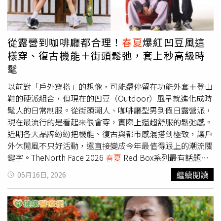
織＋同色系長褲，溫柔感直接拉滿如果說黑白灰是安全牌，
那麼駝色就是「高級犬系男友」的隱藏王牌。丁潤浩這套駝
色籃網短袖針織衫搭配同色系休閒褲，關鍵就在於同色系搭
配讓整體視覺更乾淨，看起來特別溫柔有親近感。再加上針
從露營到咖啡廳都合理！
春夏
爆紅凹豆風這
織材質本身自帶柔和濾鏡，把法式慵懶氣息發揮到極致，尤
樣穿、復古機能＋街頭鬆弛，套上秒高級時
其微微透氣的編織感，在夏天既不厚重，又能增加層次，完
髦
全是現在韓國男星很愛的「不費力時髦」。（圖／
@maisonkitsune）夏日犬系男友穿搭：深藍滾邊針織衫，
以前對「戶外穿搭」的想像，可能還停留在功能外套＋登山
法式學院風太犯規這套深藍色滾白邊針織衫真的很像從法國
鞋的硬派組合，但現在的凹豆（Outdoor）風早就進化成時
校園電影走出來。白色滾邊細節讓整體造型多了幾分復古學
髦人的日常制服。從街頭潮人、咖啡廳型男到假日露營派，
院氣息，內搭米色上衣後，又能柔化深色系帶來的距離感。
現在最流行的是看起來很會穿，實際上還超舒服的鬆弛感。
最厲害的是，這種穿搭其實非常適合亞洲男生參考。因為深
近期各大品牌紛紛把機能、復古與都市感混搭到極致，讓戶
藍色本來就很修飾身形，再搭配直筒丹寧褲，腿部比例會被
外休閒風不只好活動，還直接變成今年最值得跟上的潮流關
默默拉長，看起來乾淨又有精神。（圖／
鍵字。TheNorth Face 2026
春夏
Red Box系列最有話題度
@maisonkitsune）夏日犬系男友穿搭：襯衫疊搭＋休閒短
的，絕對少不了TheNorth Face全新2026
春夏
Red Box系
繼續閱讀
05月16日, 2026
褲，韓星最愛穿搭公式最近韓國男星幾乎都在穿「疊搭感短
列。這系列根本是「New Vintage」教科書，把90年代美式
褲造型」，而丁潤浩這套棉質上衣內搭襯衫，再配休閒短褲
戶外氛圍重新翻玩成現在最紅的寬鬆街頭感。Oversize剪裁
的組合，完全是今年夏天最值得學的公式。（圖／
一上身，瞬間就有種「等等可能要去露營，也可能只是去跑
@maisonkitsune）以為短褲容易穿得太居家，但只要加入
咖」的時髦氣場。（圖／品牌提供）Red Box系列最經典