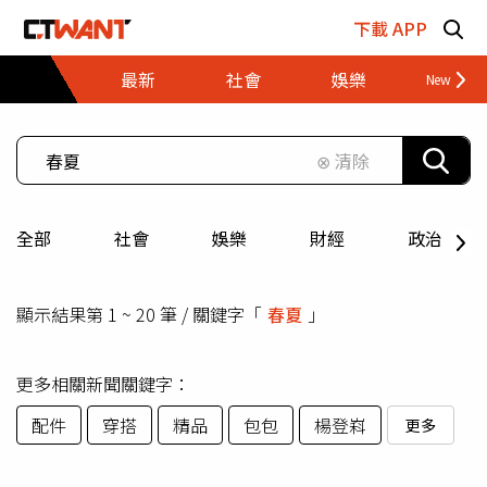
跳至主要內容區塊
下載 APP
最新
社會
娛樂
財經
⊗ 清除
全部
社會
娛樂
財經
政治
顯示結果第 1 ~ 20 筆 / 關鍵字「
春夏
」
更多相關新聞關鍵字：
配件
穿搭
精品
包包
楊登嵙
更多