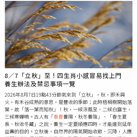
8／7「立秋」至！四生肖小感冒易找上門
養生辦法及禁忌事項一覽
2026年8月7日19點43分節氣來到「立秋」，秋，即禾與
火，有禾谷成熟的意思，是豐收的季節；此時梧桐樹開始落
葉，故「落一葉而知秋」！秋，一候涼風至，二候白露生，
三候寒蟬鳴。古人有「
春夏
養陽，秋冬養陰」、「春生夏
長、秋收冬藏」之說，養生一定要順應四時，才能達到延年
益壽的目的。立秋後，自然界的陽氣開始收斂、沉降，人應