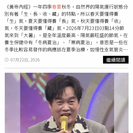
像羊肉、狗肉在入秋之初還是要少食，因為秋初炎熱未完全
《黃帝內經》一年四季
春夏
秋冬，自然界的陽氣運行狀態分
退盡，過多食用大熱食物羊肉、狗肉不利於健康。太多的肉
別有著「生、長、收、藏」的特點，所以春天要懂得養
類等高蛋白食品，會增加腸胃負擔，影響胃腸功能。因此吃
「生」氣，夏天要懂得養「長」氣，秋天要懂得養「收」
肉要適當，最好等到天真正涼下來以後。9.藥補不如食補
氣，冬天要懂得養「藏」氣。2026年7月23日03點14分節
“多吃補藥，有病治病，無病強身”是不科學的，用食補代
氣來到「大暑」，是全年溫度最高、陽氣最旺盛的節氣，在
替藥補是個不錯的選擇，秋季之後我們可以多喝雪梨銀耳湯
養生保健中有「冬病夏治」、「寒病夏治」，意思是一些在
來滋陰潤肺，多吃蓮藕、蘿蔔、百合等物來保健身體，無病
冬季比較容易發作的病應該在夏季治療，如慢性支氣管炎、
亂補是會擾亂身體內部節奏，而且補藥吃太多小心變成毒
肺氣腫、支氣管哮喘、腹瀉、風濕痺症等陽虛症，暑期是最
繼續閱讀
07月22日, 2026
藥。藥物和食物既然有保健治療作用，亦有一定的副作用，
佳的治療時機。所謂「小暑大暑，曬死老鼠。」高溫來襲，
久服多服會影響體內的營養平衡。尤其是老年人，不但各臟
人體排汗多、消耗大，易動肝火，感到心煩意亂、睏倦乏
器功能均有不同程度的減退，需要全面地系統地加以調理，
力、食慾不振、急躁焦慮等，這個時候就不得不注意「大
而且不同的季節，對保健藥物和食物也有不同的需求。因
暑」的一些禁忌和養生了。俗話說：「心靜自然涼」，心態
此，根據不同情況予以調整是十分必要的，不能恒補不變，
宜清靜，越是天熱越要「心靜」，以避免不良刺激。2026
一補到底。二、衣的養生與禁忌早晚日夜溫差大，別忘早晚
年「大暑」這半個月，健康要注意的生肖是屬豬、牛、兔、
添加衣服。三、住的養生與禁忌1.「秋老虎」到要注意防暑
羊，容易過度勞累而引起神經緊張，失眠多夢的毛病，但只
降溫，此時晝夜溫差逐漸變大，也要預防感冒著涼。夜間睡
要多些時間放鬆休息，終究問題不大。腸胃方面容易出問
覺時腰腹要蓋被子，以防受涼。2. 炎熱季節，許多家庭和辦
題，對於生冷油炸類食物少吃爲宜，生活作息要有規律。以
公室都開著空調，人們在享受清風涼意的同時，也容易患上
下提供食、衣、住、行、育、樂的「大暑」開運養生及禁