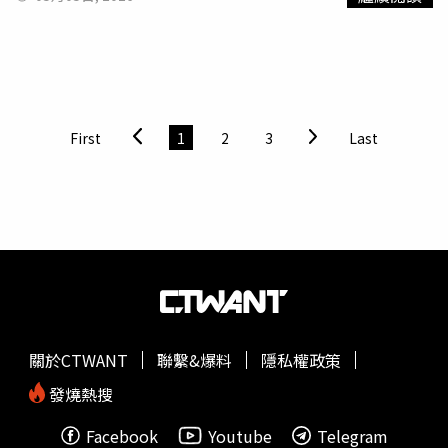
活動之一。（圖／品牌提供）
動，讓音樂與服裝之間的界線被打破。KIRE凱爾以一貫自
由不受拘束的創作風格，完美呼應品牌精神，也讓整場活動
不只是潮流曝光，更像是一場街頭文化的即時創作現場。
（圖片/品牌提供）同時品牌也同步推出母親節限定活動，
即日起至5/17，滿額消費即可獲得小天使限定雨傘，指定
春
夏
新品最低85折起，讓入手門檻大幅降低。原創塗鴉系列：
First
1
2
3
Last
把街頭創作直接穿上身延續品牌最核心的創作精神，本季
「Mark原創系列」以創辦人親筆塗鴉為靈魂，將手寫字
樣、隨性線條與插畫元素轉化為服裝設計。這些圖騰不只是
裝飾，更像是創作過程的延伸，呈現出如同街頭筆記般的隨
性感。T恤設計透過正反面圖像配置，增加視覺層次，讓單
品在日常穿搭中更具存在感。整體風格不刻意修飾，反而強
調未完成感與自由狀態，正是街頭文化最迷人的地方。（圖
片/品牌提供）迷彩系列：軍裝元素的街頭再進化迷彩從來
都是美式街頭文化的經典符號，而本季則進一步將其轉化為
關於CTWANT
聯繫&爆料
隱私權政策
更具搭配彈性的時裝語言。Mark Gonzales小天使以品牌標
誌小天使icon融入設計，讓原本硬派的軍裝元素多了一層趣
發燒熱搜
味與辨識度。從外套、襯衫到短褲與配件，整體強調「成套
Facebook
Youtube
Telegram
搭配」的完整性，同時也能自由拆解混搭。輕量面料與俐落