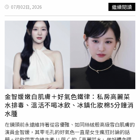
要「心靜」，以避免不良刺激。
身體帶來了感冒病菌侵犯的機會。很多人認為感冒只是小
高難度的紅色系疊搭，卻靠深淺層次穿出極具質感的視覺張
繼續閱讀
07月02日, 2026
病，對心臟健康沒什麼關係，其實不然!感冒雖為小病，但
力。下身搭配高腰寬版長褲與棕色皮鞋，拉長比例之餘也讓
是其對肺部的傷害大，感冒不及時醫治，將會有併發症，例
整體更顯瀟灑，大框墨鏡更是神來一筆，瞬間把復古氛圍拉
如咳嗽、肺部感染、支氣管炎症等。心肺相連，肺部疾病很
滿。寬鬆卻俐落的輪廓，完美展現 V 招牌的鬆弛感時髦。
快將會影響心臟部位的健康。所以，我們千萬不可小覷感冒
（圖／品牌提供）男裝周名人亮點：許光漢向來擅長乾淨系
給心臟帶來的危害。行的開運大法：忌熬夜： 小暑節氣裡
穿搭的許光漢，在米蘭時裝週的接拍造型則以 Prada 風格現
氣溫高，溼度大，天氣悶熱，氣壓低，患有心肌炎後遺症的
身，示範什麼叫「不費力高級感」。沒有過度張揚的設計，
人易出現心律變緩、胸悶氣短等症狀。養生要注意早睡早
而是透過俐落剪裁與精準比例營造氣場，襯托出寬肩窄腰的
起，避免熬夜。育的開運大法：忌大量勞動： 小暑時氣候
身形有夠性感，搭配 Bonnie 皮革手提包，低調中依然藏不
炎熱，人體能量消耗較大，此時宜遵循「少動多靜」的養生
住質感。（圖／品牌提供）（圖／品牌提供）男裝周名人亮
原則，以免陽氣外泄太過。每天作息應有規律，除了要保證
點：CORTIS 成員金主訓、嚴成玹、安乾鎬韓國新生代男
充足的睡眠外，也要注意勞逸結合，運動時一定要掌握好強
團 CORTIS 成員金主訓（Juhoon）、嚴成玹
度，避免強度過大。樂的開運大法：1.宜靜心： 天氣炎熱，
（Seonghyeon）與安乾鎬（Keonho）現身Dior 2027夏季
金智媛嫩白肌膚＋好氣色鐵律：私房高麗菜
人們容易煩躁不安，易動肝火，愛犯困，少精神，在養生健
男裝秀，三人同框直接把現場變成顏值暴擊現場。團員們不
水排毒、溫活不喝冰飲、冰鎮化妝棉5分鐘消
康方面，應該根據季節與五臟的對應關係，養護好心臟。中
約而同選擇 Dior 擅長的優雅輪廓加入年輕街頭感，格紋襯
水腫
醫認為，平心靜氣，可以舒緩緊張的情緒，使心情舒暢、氣
衫搭配白色丹寧褲，帶出清爽少年感；深藍格紋襯衫配寬鬆
血和緩；既有助於心臟機能的旺盛，也符合「
春夏
養陽」的
牛仔褲則更顯隨性不羈，肩上的銀色流蘇裝飾成為整體最大
在鏡頭前永遠維持著從容優雅、如同絲絨般高級雪白肌膚的
原則。 2.忌激動： 激動分為兩種，開心和生氣。人在開心
亮點，華麗得剛剛好。另一套以混紡針織上衣搭配黑色西裝
演員金智媛，其零毛孔的好氣色一直是女生瘋狂討論的話
或生氣的時候，血壓都會上升，這也是為什麼人在生氣或者
褲，低調卻充滿質感。（圖／品牌提供）男裝周名人亮點：
題。從飲用富含維生素 U 與 C 的「高麗菜水」做好體內環