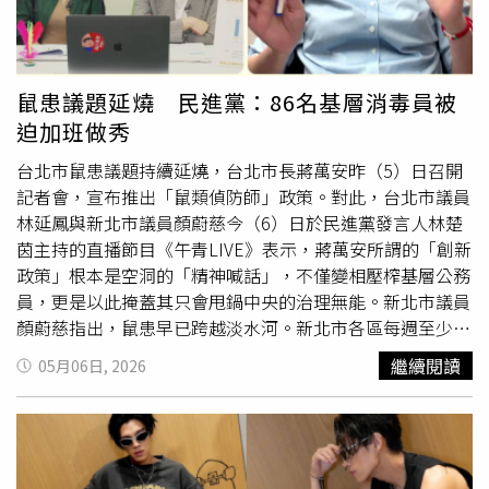
多款曾在韓國與海外一度斷貨的人氣包款，包括結構感鮮明
傳統肉粽相比更有層次感。蔣府宴 文豪蘇軾粽3入 / 449
的「Lene Bag蕾奈釦帶托特包」、半月輪廓設計的「Tovi
元。（圖／業者提供）SOGO忠孝館錦霞樓 蟹肉干貝粽禮盒
Bag托比包」，以及人氣回歸的「Mio Bucket Bag米歐水桶
3入 售價619元 (預購至6月10日)（圖／業者提供）而明星指
包」，全部限量登場。除此之外，品牌也首度公開全新休閒
定彌月油飯品牌「冊子」，這次則帶來超有話題性的海陸三
鼠患議題延燒 民進黨：86名基層消毒員被
鞋履系列，把舒適機能與韓系簡約美學結合，延續今年很流
味粽禮盒，一次吃得到栗香肉粽、頂級干貝粽與麻油雞腿
迫加班做秀
行的「輕運動感時髦風格」。STAND OIL 首度公開全新休
粽，特別適合喜歡一次嚐鮮多種口味的人。（左）冊子 海
閒鞋履系列，把舒適機能與韓系簡約美學結合，延續今年很
陸三味粽6顆 / 原價730元、特價694元。（右）復興館
台北市鼠患議題持續延燒，台北市長蔣萬安昨（5）日召開
流行的「輕運動感時髦風格」。。（圖／品牌提供)LA
GREEN&SAFE山海珍寶粽禮盒(共2包4入) 原價1160元 特價
記者會，宣布推出「鼠類偵防師」政策。對此，台北市議員
PLAGE LONGCHAMP瓏驤海灘俱樂部而南台灣則由
1045元。（圖／業者提供）除了粽子之外，今年端午送禮
林延鳳與新北市議員顏蔚慈今（6）日於民進黨發言人林楚
Longchamp把墾丁變成法式海岸俱樂部。延續今年夏天於
市場也吹起精品甜點風潮。像是Pâtisserie Francis旋轉木馬
茵主持的直播節目《午青LIVE》表示，蔣萬安所謂的「創新
小灣沙灘展開的「LA PLAGE LONGCHAMP瓏驤海灘俱樂
點心坊推出端午限定木製禮盒，結合鐵盒甜點與收藏感包
政策」根本是空洞的「精神喊話」，不僅變相壓榨基層公務
部」，品牌更將海濱度假靈感延伸至墾丁凱撒大飯店，打造
裝，精緻度相當高；而麗緻坊則主打經典組合禮盒，預購還
員，更是以此掩蓋其只會甩鍋中央的治理無能。新北市議員
期間限定夏日快閃店。（圖／品牌提供）整體空間以
加贈限量保冷袋。Pâtisserie Francis旋轉木馬點心坊 夏沐糖
顏蔚慈指出，鼠患早已跨越淡水河。新北市各區每週至少接
「Catch the Parisian Wave」為主題，從衝浪文化、巴黎海
餅鐵盒-端午限定木製禮盒 / 1,880元。（圖／業者提供）麗
獲三件陳情，老鼠在光天化日下橫行街頭、絲毫不畏懼人
繼續閱讀
05月06日, 2026
岸生活到夏日色彩，描繪巴黎女子在城市與海岸間自由切換
緻坊 麗緻經典組合7入 / 1,800元，預購優惠價1,680元。
類，更有市民目擊夜晚有數十隻老鼠在工寮飛竄，看不見的
的生活風格。本季同樣話題度極高的「Re-play包款系
（圖／業者提供）除了端午名粽大集合，這次同步登場的
角落恐藏有更多隱患。林楚茵則示警，「台北鼠樂園」若不
列」，則融合永續概念與法式時髦感，採用雙色拼接帆布與
「SOGO東區美食節」更是吃貨們不能錯過。活動集結館內
妥善處理，恐迅速演變為「新北鼠樂園」，嚴重威脅雙北市
撞色背帶設計，共推出九種不同配色，大容量與耐用材質也
超過50家人氣餐廳，從日韓料理、中華美食到歐陸與南洋風
民健康。她更質疑，藍營立委王鴻薇及北市研考會主委殷瑋
讓它成為近期很受歡迎的渡假系包款。Longchamp Re-play
味一次網羅，還找來多家超人氣快閃名店限時登場。其中最
聲稱鼠患是「南鼠北送」的認知作戰，若國民黨真認為是政