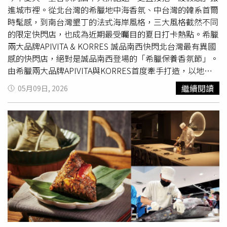
擇，讓端午送禮更便利。SOGO復興館_冊子 海陸三味粽 原
進城市裡。從北台灣的希臘地中海香氛、中台灣的韓系首爾
價730元(6顆) 特價694元(6顆) (6月1日-6月19日快閃)。
時髦感，到南台灣墾丁的法式海岸風格，三大風格截然不同
（圖片提供／遠東SOGO） 同場加映5/11(一)~6/1(一)舉辦
的限定快閃店，也成為近期最受矚目的夏日打卡熱點。希臘
「SOGO東區美食節」，集結館內人氣名店、異國料理與特
兩大品牌APIVITA & KORRES 誠品南西快閃北台灣最有異國
色甜點，從日韓料理、中華經典、歐陸饗宴到南洋風味，一
感的快閃店，絕對是誠品南西登場的「希臘保養香氛節」。
站式環遊世界美食。為提供更多元新選擇，更有多家美食快
由希臘兩大品牌APIVITA與KORRES首度牽手打造，以地中
閃名店美味上陣，包含忠孝館鹿港人氣蛋黃酥名店「新口味
海島嶼氛圍為靈感，把保養、香氛與植萃生活感一次帶進台
繼續閱讀
05月09日, 2026
蛋黃酥」(5/11-5/17快閃)、名古屋最具代表性的百年蝦煎餅
北街頭，最大亮點就是人氣面膜、醫美級精華免費送，每周
名店「桂新堂」(5/11-6/4快閃)、標榜日本皇室御用的日本
五六日限量，現場兌換「仙人掌滋潤面膜單包（8ml）」與
甜點品牌「神戶風月堂」(5/11-6/4快閃)及一天可狂賣6萬片
「蜂能C15煥亮精華10ml」組合，一次感受高效補水與透亮
的「島嶼生吐司」(5/11-6/4快閃)；復興館則有日本福岡的
修護的雙重效果，輕鬆帶走醫美級保養體驗。（圖／品牌提
日本仙貝米菓百年品牌「吉仙餅」(6/1-6/22快閃)。另外忠
供）其中APIVITA主打「早C晚修護」概念，「蜂能C15煥亮
孝館與復興館分別於5/16(六)15:00、5/24(日)15:00舉辦
彈力精華」以15%高濃度維他命C搭配專利蜂膠科技，維持
「中島水產鮪魚切割秀」，活動當日有限時商品與限量折扣
穩定維他命Ｃ，同時改善夏季常見的暗沉與蠟黃問題。另一
優惠，海鮮控不容錯過。SOGO復興館_老乾杯 老乾杯和牛
款「蜂能玻尿酸修護精華」則以HoneyLPs蜂蜜脂質科技包
壽司組合(五貫) 售價1580元。（圖片提供／遠東SOGO）
覆5重玻尿酸，主打舒緩乾燥與深層修護，很適合長時間待
冷氣房時使用。APIVITA 蜂能C15煥亮彈力精華30ml / 1,880
元、APIVITA 蜂能玻尿酸修護精華30ml / 1,580元。（圖／