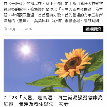
要繼續清熱解毒類食品既能消暑、斂汗補液，還能增進食
自《一級棒》開播以來，蔡小虎是目前上節目擔任大來賓次
欲。因此喝些綠豆粥、蓮子粥、百合粥和薄荷粥益處多多。
數最多的歌手，這集製作單位以「人生大四喜金曲頌」為主
3.涼性食物要適量涼性食物要適量食用，如瓜類水果西瓜、
題，帶領觀眾重溫一首首經典好歌。首先登場的有蕭玉芬所
香瓜等。古人云：「秋瓜壞肚」，夏季剛過，人的脾胃受炎
演唱的〈童年〉、吳美琳以〈心情〉震撼全場、翁鈺鈞則獻
熱天氣影響，功能較弱，還未完全恢復，因此剛剛入秋養好
唱〈想飛〉，最後還有杜忻恬的〈求婚〉一曲，沒想到歌曲
繼續閱讀
08月06日, 2026
脾胃很重要。4.「少辛增酸」愛吃辛辣刺激食物的人要克制
接近尾聲時，李子森突然手捧鮮花、拿著超大戒指，當場單
一下，夏季吃些辛辣食物可以增加食欲，但是立秋後要適當
膝下跪向杜忻恬「求婚」，瞬間全場陷入驚呼。許志豪見狀
減少，因為秋天要收肺氣，而辛辣太盛則傷肺。「增酸」的
笑虧：「妳看看妳，等這麼久就是等這顆吧！」接著追問杜
目的是為了增強肝臟的功能，所以要多吃酸味的水果和蔬
忻恬：「妳覺得今天這樣安排，希望李子森補給妳什麼，妳
菜，如奇異果、蘋果、石榴、葡萄、橘子、檸檬、番茄等。
才願意答應？」杜忻恬毫不猶豫笑回：「至少要補一顆真的
5.多食含纖維食物秋天乾燥易便秘，應多食富含膳食纖維的
吧！」一句話逗得全場哄笑，而這段「求婚橋段」也成為當
食物，如空心菜、胡蘿蔔、地瓜、白菜、芹菜、豆芽、香
集最大看點。就在四組演唱結束後，讓蔡小虎點評一度難以
菇、海帶、紫菜等。6.忌暴飲暴食到了秋季，由於氣候宜
抉擇，甚至當場向大家徵詢建議。康康藉機又重提往事：
人，往往會進食過多，攝入熱量過剩，會轉化成脂肪堆積，
「你40年前就當場把我換掉，那時候決定就很快啊！」一句
使人發胖。在秋季飲食中，要注意適量，不能放縱食欲，大
自嘲笑翻全場。
吃大喝。7.忌油膩、煎炸食物油膩煎炸的食物不易消化，積
聚在胃中，加重體內積滯的熱氣，不利於潤燥，許多慢性呼
7／23「大暑」迎高溫！四生肖易過勞健康亮
吸系統疾病常在秋季復發或加重，就是因為這個原因。8.進
紅燈 開運及養生辦法一次看
補的好季節入秋之後，人體對食物的吸收率會逐漸增高，但