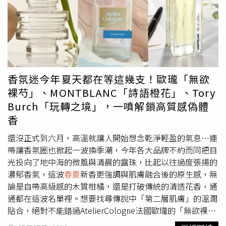
流行的「Blokecore」足球穿搭風潮。尤其 oversized 球衣
配牛仔褲、運動短褲或百褶裙的混搭方式，今年早就在韓
國、日本街頭瘋狂洗版，真的要跟上。（圖／品牌提供）
adidasOriginals X CLOT：陳冠希把足球鞋變精品等級如果
覺得一般足球風還不夠潮，那 adidas Originals 與陳冠希主
理的 CLOT 聯名系列，絕對是今年世界盃時尚話題王。這次
全新 CLOT Mundial 系列，把足球文化重新翻玩成帶點工藝
香氛迷今年夏天都在等這幾支！歐瓏「無欲
感的高級街頭風。（圖／品牌提供）其中最吸睛的，就是
裸芍」、MONTBLANC「詩語橙花」、Tory
CLOT Mundial 鞋款。經典足球鞋輪廓加入高質感皮革，搭
Burch「玩轉之境」，一噴解鎖高質感偽體
配拉菲草編織三條線與草編鞋底，居然把原本熱血運動感，
香
變成帶有度假氛圍的高級潮流單品。另一雙 CLOT Samba
也超危險，麂皮鞋頭混搭草編元素，層次感直接拉滿，根本
還沒正式到六月，高溫就讓人開始想念乾淨輕盈的氣息…連
是「時髦球鞋控」今年必收名單。（圖／品牌提供）服裝系
帶讓香氛圈也掀起一波換季潮，今年各大品牌不約而同把目
列同樣很會。陳冠希以 Teamgeist「團隊之星」為靈感，把
光投向了地中海的微風與清晨的露珠，比起以往過度張揚的
經典足球元素重新轉化成日常能穿的復古街頭風。針織球
濃郁香氣，這波
春夏
新香更強調與肌膚融合後的原生感，無
衣、印花短褲、工裝襯衫全都有種－看球賽也能拍街拍的鬆
論是自帶高級感的木質柑橘，還是打破傳統的清透花香，通
弛感，完全是現在年輕人最愛的潮流公式。（圖／品牌提
通都在這波名單裡。想要找尋傳說中「第二層肌膚」的溫潤
供）ABATHING APE®足球熱系列：把街頭反叛感踢進球場
貼合，絕對不能錯過AtelierCologne法國歐瓏的「無欲裸芍
向來擅長街頭文化的 ABATHING APE®，這回則直接把足球
淡香精」。調香大師為了完美復刻有著「無聲之花」稱號的