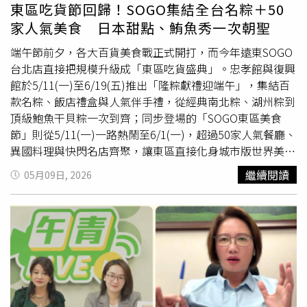
品牌提供）而KORRES今年則以全新「白色無花果淡香水」
東區吃貨節回歸！SOGO集結全台名粽＋50
成為焦點。從無花果葉綠意、果實甜感到雪松木質尾韻，像
家人氣美食 日本甜點、鮪魚秀一次朝聖
是漫步在地中海海岸旁的無花果園，氣味清新卻不甜膩，很
有夏日鬆弛感。KORRES 白色無花果淡香水＆清晨告白淡香
端午節前夕，各大百貨美食戰正式開打，而今年遠東SOGO
水滾珠2入組10ml×2 / 990元。（圖／品牌提供）STAND
台北店直接把規模升級成「東區吃貨盛典」。忠孝館與復興
OIL台中新光三越快閃店中台灣則吹起韓系「不費力時髦」
館於5/11(一)至6/19(五)推出「隆粽獻禮迎端午」，集結百
風潮。由韓國現代百貨與新光三越聯手打造的「THE
款名粽、飯店禮盒與人氣伴手禮，從經典南北粽、湖州粽到
HYUNDAI X SKM POP-UP STORE」正式進駐台中新光三越
頂級鮑魚干貝粽一次到齊；同步登場的「SOGO東區美食
中港店，而率先登場的話題品牌，就是近年在韓國與亞洲爆
節」則從5/11(一)一路熱鬧至6/1(一)，超過50家人氣餐廳、
紅的STAND OIL。（圖／品牌提供）這次快閃店最大亮點，
異國料理與快閃名店齊聚，讓東區直接化身城市版世界美食
莫過於《單身即地獄5》高人氣女神金高恩首度來台現身。
地圖。今年SOGO端午檔期最大亮點之一，就是從傳統台味
繼續閱讀
05月09日, 2026
她以一身甜美造型搭配品牌本季主打「Breezy Bag Mini微
一路延伸到頂級海陸系粽款，無論是送禮、聚餐還是自己囤
風包」登場，霧白色包款搭配星扣皮革鑰匙圈，完美演繹
貨都能一次買齊。其中人氣老字號「億長御坊」推出東坡福
STAND OIL強調的「不費力時髦感」。圖說：STAND OIL
菜粽，以招牌東坡肉搭配鹹香福菜，濃厚醬香與糯米融合後
Breezy Bag Mini微風包為本季韓國話題度極高的人氣包
層次感十足，也是許多老饕每年固定回購的經典口味。億長
款。（圖／品牌提供）本次快閃店完整呈現品牌2026
春夏
御坊 東坡福菜粽6入 / 420元。（圖／品牌提供）首次進駐
系列「SO BREEZY」，以空氣感、輕盈感與自然輪廓為核
忠孝館Fresh Mart的「蔣府宴」也成為今年話題新秀，主打
心，將首爾女生最流行的極簡穿搭氛圍原汁原味搬進台中。
文豪蘇軾粽，以多種漢方藥材熬煮滷汁，再加入慢燉豬五花
除了金高恩同款「Breezy Bag Mini微風包」，這次還集結
與醬炒栗子，整體風味偏向細膩濃郁的蘇杭系路線，和一般