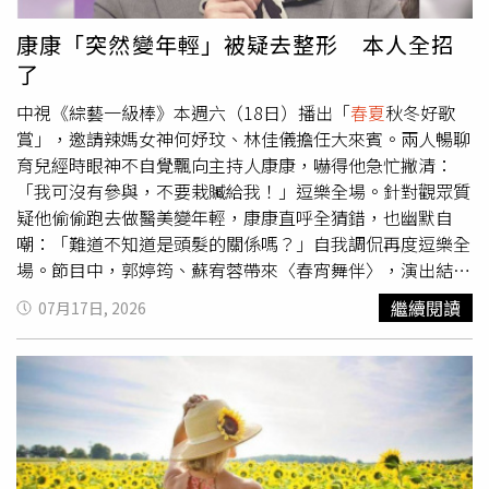
“空調病”。尤其在立秋之後，天氣早晚較涼，稍不注意，
忌：一、食的開運大法：1.飲食宜「以清為補」：「大暑」
就會出現腹痛、吐瀉、傷風感冒、腰肩疼痛等癥狀。空調開
養生飲食宜「以清為補」，宜補氣清暑，宜健脾養胃，宜藥
康康「突然變年輕」被疑去整形 本人全招
放時間不易過長，夜裡最好不開或只開除濕。這樣，既可降
粥進補。清補食物有綠豆、百合、黃瓜、豆芽、鴨肉等；補
了
溫避暑，又可預防空調病。3. 有慢性病如哮喘、慢性支氣管
氣清暑食物有冬菇、紫菜、西瓜、番茄等，亦可選用西洋
炎患者及胃腸功能較弱的人，不宜長時間開空調，避免直吹
中視《綜藝一級棒》本週六（18日）播出「
春夏
秋冬好歌
參、太子參、黃芪；健脾養胃食物有赤小豆、薏米、南瓜
或將腹部蓋好。四、行的養生與禁忌早睡早起養精蓄銳，養
賞」，邀請辣媽女神何妤玟、林佳儀擔任大來賓。兩人暢聊
等；藥粥有綠豆粥、扁豆粥、蓮子粥、薏米粥等。2.宜吃三
肝護肺；早睡可以順應陽氣的收斂，早起可使肺氣得到舒
育兒經時眼神不自覺飄向主持人康康，嚇得他急忙撇清：
種苦味食物：苦瓜，可清熱解暑，苦菜，可防治貧血，苦蕎
展。而且，早睡早起可減少血栓形成的機會，可預防腦血栓
「我可沒有參與，不要栽贓給我！」逗樂全場。針對觀眾質
麥，可清腸排毒等。苦味食物不僅清熱，還能解熱祛暑、消
等缺血性疾病發生。五、育的養生與禁忌立秋的氣溫雖然沒
疑他偷偷跑去做醫美變年輕，康康直呼全猜錯，也幽默自
除疲勞。所以，大暑時節，適當吃苦味食物，可健脾開胃、
有降低多少，但是運動還是要堅持，運動不能停，立秋之後
嘲：「難道不知道是頭髮的關係嗎？」自我調侃再度逗樂全
增進食慾，遠離濕熱邪氣，還可預防中暑。此外，苦味食物
空氣濕度會開始變低，在清晨的時候爬爬山，多做一些深呼
場。節目中，郭婷筠、蘇宥蓉帶來〈春宵舞伴〉，演出結束
還可使人產生醒腦、輕鬆的感覺，有利於人們在炎熱的夏天
吸的動作，這樣的空氣浴能對身體起到很好的保健功效，晚
後兩人卻對自己的表現有些懊惱，坦言不是歌唱得不好，而
恢復精力和體力，減輕或消除全身乏力、精神萎靡等不適。
繼續閱讀
07月17日, 2026
上9點以後不要劇烈運動出汗過多。六、樂的養生與禁忌悶
是覺得舞步沒有跳到位，直呼對不起舞蹈總監沈建豪。主持
3.宜吃三種瓜類：西瓜，可生津止渴，甜瓜，可清熱利尿，
熱勿煩躁，天涼莫悲秋，「秋老虎「的燥熱威力不容小覷，
人隨即請沈建豪親自示範，只見他一上場便展現流暢舞步與
哈密瓜，可緩解焦慮。夏天，酷熱的天氣使人體過度出汗，
氣溫高令人心情煩躁，脾氣漸長，易於衝動，影響身心健
韻律感，何妤玟、林佳儀見狀也忍不住跟著跳一段，全場氣
消耗了大量體液，並消耗了各種營養物質，因此很容易感覺
康，要調整好心態，切忌悲傷憂慮。
氛超嗨掌聲不斷。許志豪見狀笑虧：「所以那不是沈建豪的
到身體乏力和口渴。吃瓜要適量，不可過量，如果大量吃進
問題，是人的問題。」一句神補刀，笑翻所有人。何妤玟
生冷瓜果、寒性食物，會損傷脾胃陽氣，使脾胃運動無力，
（左2）、林佳儀（右2）辣媽秀好身材。（圖／中視）再度
寒濕內滯，嚴重者則會出現腹瀉、腹痛等癥狀。4.宜喝三種
上《綜藝一級棒》當大來賓的何妤玟，聽完歌手輪番演出後
湯：雞湯，可提高免疫力，冬瓜荷葉湯，可降血壓，綠豆