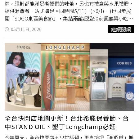
生活環境的調整同樣是防治重點，醫師建議應定期以高溫清
粽，絕對都能滿足老饕們的味蕾，另也有禮盒與水果禮贈，
洗寢具、選用防蟎產品並減少家中的絨毛製品，以降低過敏
提供消費者一站式購足。同時間5/11(一)~6/1(一)也同步展
原暴露。春天流鼻水不一定是感冒！辨別病況才能合宜處理
開「SOGO東區美食節」，集結兩館超過50家餐廳與小吃名
蒲柏瑞強調，
春夏
交界是過敏症狀較容易發作的時期。若民
店，帶來當季特色餐點與新品，還有7家美食快閃店美味上
繼續閱讀
05月11日, 2026
眾發現「清鼻涕、噴嚏、搔癢」三大特徵持續超過兩週，應
陣，5/11(一)~6/1(一)於APP線上扣200點，還可兌換限量
盡速就醫評估，避免進一步引發鼻竇炎或氣喘等問題。長期
「100元美食電子購物金」，讓您品嚐美食輕鬆無負擔。
的鼻塞問題不僅會讓白天精神不濟，也可能在無形中影響口
SOGO忠孝館_阪前鐵板燒
春夏
上市〖映序之宴〗 售價1880
腔健康。蒲醫師呼籲，春天出現流鼻水不一定是感冒，透過
元起 (0501-0531完成阪前社群指定活動，款待黑鑽海鮮珠
正確辨別原因並搭配環境控制與合適藥物，有機會改善反覆
寶盒一份)。（圖片提供／遠東SOGO） 台北店名粽系列從
流鼻水與噴嚏困擾，擁抱清新的換季生活。【延伸閱讀】常
經典傳統到頂級食材一次滿足，推薦忠孝館復興館「億長御
被誤當過敏性鼻炎！ 血管運動型鼻炎症狀與治療一次看過
坊」東坡福菜粽，獲台北傳統美食第一名的招牌東坡肉搭配
敏性鼻炎難根治？ 「新一代治療方式」大幅改善鼻塞、流
鹹香福菜，堪稱絕配。另忠孝館Fresh Mart首度帶來屢獲亞
鼻水https://www.healthnews.com.tw/readnews.php?
太十大餐飲金獎肯定「蔣府宴」文豪蘇軾粽，數種漢方藥材
id=68410
熬煮的滷汁，以慢火燜燉肥瘦相間的特選豬五花，再與醬炒
栗子等食材入粽，味醇濃郁，細膩演繹出地道蘇杭風韻。復
興館有深受明星喜愛的知名彌月油飯品牌「冊子」海陸三味
全台快閃店地圖更新！台北希臘保養節、台
粽，買一組就能品嘗栗香肉粽、頂級干貝粽和麻油雞腿粽，
中STAND OIL、墾丁Longchamp必逛
三種口味一次到齊。此外，即日起~6/10(三)忠孝館更推出
「飯店名粽現場預購」服務，提供消費者輕鬆預訂與宅配選
今年夏天，全台快閃店不只拚話題，更直接把「渡假感」搬