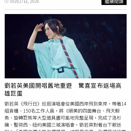
繼續閱讀
05月27日, 2026
熱血變成高調穿搭宣言。2026
春夏
系列以「足球熱」為主
神祕芍藥，特別用玫瑰花瓣精油揉合馬達加斯加天竺葵的青
題，大膽加入鮮黃色、草地綠等高彩度配色，光視覺就已經
翠綠意，直接打破以往花香容易流於庸俗的粉感；剛接觸到
先贏一半。（圖／品牌提供）最有趣的是，BAPE®這次還把
肌膚，是西西里島蜜橘精萃帶出明亮清晨的第一道暖陽，中
「仿冒文化」變成設計靈感，透過手繪感印花、未修飾圖騰
調的芍藥諧香隨之舒展，最後交棒給細膩的白麝香溫柔收
與街頭塗鴉元素，重新詮釋球迷文化的狂熱與叛逆。運動單
尾，宛如剛沐浴完、充滿溫度的純淨餘韻，非常適合追求優
品混搭街頭剪裁，不只保留足球元素，更把年輕世代那種
雅低調的香迷。歐瓏無欲裸芍淡香精30ml／2,900元、
「我穿什麼就是態度」的潮流精神完整放大。（圖／品牌提
100ml／5,800元（圖／吳雅鈴攝）MONTBLANC萬寶龍這
供）
次真的把地中海的陽光給裝進瓶子裡了！大師傑作全新第六
篇章《Neroli Letters詩語橙花淡香精》完全顛覆柑橘調不
持久的刻板印象，剛噴出來是卡拉布里亞佛手柑那種剛剝開
果皮的鮮活微苦，隨之而來的埃及橙花在空氣中優雅舒展，
後調的廣藿香與龍涎香更是神來之筆，直接把香氣帶往沉穩
劉若英美國開唱舊地重遊 驚喜宣布返場高
內斂的深度；整支香水就像一個穿著細亞麻白襯衫、漫步在
雄巨蛋
南義海岸的優雅旅人，低調卻自帶強大氣場。玻璃瓶身還偷
偷致敬了經典墨水瓶與鋼筆夾設計，連外盒都是頂級皮革壓
劉若英《飛行日》巡迴演唱會從美國西岸飛到東岸，帶著14
紋，細緻觸感簡直是神級收藏品。MONTBLANC大師傑作詩
組貨櫃、150名工作人員，將《絕美的四面舞台、飛天鯨
語橙花淡香精125ml／6,000元（圖／品牌提供）如果上面
魚、旋轉巨熊等大型道具盡可能地完整呈現，完成了洛杉
兩支是優雅文青的代表，那Tory Burch的「玩轉之境淡香
磯、聖荷西、紐約美國三城演唱會，劉若英對著台下歌迷