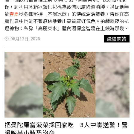
大笑的時候，臉會漲的通紅的原因。過分激動，對心臟部位
孔劉在Louis Vuitton 路易威登2027
春夏
男裝秀，孔劉以嫩
保，到利用冰箱冰鎮化妝棉為疲憊肌膚降溫消腫。搭配他無
也是有傷害的，如果經常過分激動，將會刺激心臟部位的供
黃色夾克搭配深色喇叭褲，柔和色彩與俐落線條形成反差，
論
春夏
秋冬都堅持「不喝冰飲」的傳統溫活調養，帶你在高
血。
手上的淺灰拼接 Speedy 包更替造型注入都會感，熟男魅力
壓作息中也能不著痕跡地養出高質感好氣色。拍戲熬夜的抗
依舊無敵。（圖／品牌提供）男裝周名人亮點：j-Hope一樣
逗神物：私房「高麗菜水」體內環保金智媛在上鏡時那幾乎
現身路易威登2027
春夏
男裝秀的j-Hope，則完全展現潮流
找不到一絲毛孔的雪白肌膚，得益於他對體內排毒的堅持。
繼續閱讀
06月12日, 2026
王者氣場，以條紋西裝套裝登場，筆直線條拉出修長比例，
他曾大方分享自己維持膚質穩定的最大祕訣，就是飲用自製
內搭領帶造型更增添復古紳士感。最吸睛的莫過於深藍丹寧
的「高麗菜水」。做法非常簡單，將高麗菜與水果加水煮沸
拼貼 Speedy 包，在正裝中加入玩味細節，讓整體造型既正
後，放入冰箱冷藏飲用。高麗菜中含有極為豐富的維生素 U
式又充滿街頭態度。（圖／品牌提供）
與維生素 C。維生素 U 能溫和修護黏膜、促進腸胃健康，而
維生素 C 則是強大的抗氧化劑。這款飲品能幫助身體代謝廢
物、穩定肌膚狀態，是他面對日夜顛倒的熬夜拍攝時，肌膚
依然平滑、不長暗瘡與粉刺的隱形防線。（圖／取自
geewonii IG）疲憊發紅的降溫消腫術：5分鐘「冰鎮化妝
棉」定格緊緻輪廓當面臨頻繁移動通勤或睡眠不足，導致皮
膚因疲憊而發紅、浮腫時，金智媛有一套極速救急的心機秘
訣。他會將日常使用的保濕化妝水徹底沾濕整張化妝棉，並
放入冰箱冰鎮 5 到 10 分鐘。接著將冰涼的化妝棉精準敷在
把曼陀羅當菠菜採回家吃 3人中毒送醫！醫
容易反油的雙頰，以及最容易出賣疲態的眼周。這個動作能
曝晚半小時恐沒命