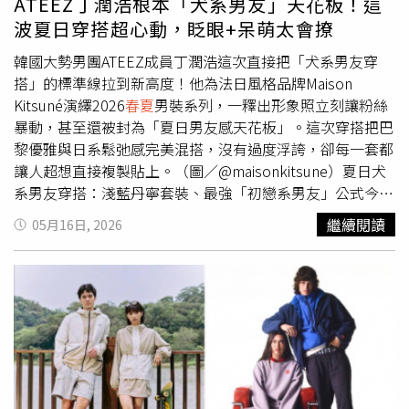
ATEEZ丁潤浩根本「犬系男友」天花板！這
波夏日穿搭超心動，眨眼+呆萌太會撩
韓國大勢男團ATEEZ成員丁潤浩這次直接把「犬系男友穿
搭」的標準線拉到新高度！他為法日風格品牌Maison
Kitsuné演繹2026
春夏
男裝系列，一釋出形象照立刻讓粉絲
暴動，甚至還被封為「夏日男友感天花板」。這次穿搭把巴
黎優雅與日系鬆弛感完美混搭，沒有過度浮誇，卻每一套都
讓人超想直接複製貼上。（圖／@maisonkitsune）夏日犬
系男友穿搭：淺藍丹寧套裝、最強「初戀系男友」公式今年
夏天，丹寧套裝根本重新殺回潮流中心，而丁潤浩這套淺藍
繼續閱讀
05月16日, 2026
丹寧穿搭，根本最強「初戀系男友」公式。不同於過去厚重
的工裝感，Maison Kitsuné這次把丹寧變得更輕盈柔和，搭
配自然寬鬆輪廓，看起來完全沒有距離感。（圖／
@maisonkitsune）尤其淺藍色在夏天真的超作弊，不只視
覺降溫，還會讓整體氣質變得更清爽。再加上丁潤浩高挑身
形與自然鬆弛感，整體畫面根本像韓劇海報，只要掌握「同
色系＋寬鬆比例」，就能輕鬆穿出現在最流行的韓系氛圍
感。（圖／@maisonkitsune）夏日犬系男友穿搭：駝色針