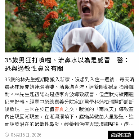
襯衫層次，就能瞬間提升精緻度。尤其微寬鬆剪裁搭配俐落
的，就是那顆超有辨識度的紅色方形Logo。搭配復古銀
短褲長度，會讓整體看起來更有少年感。（圖／
扣、VISLON拉鍊等細節，把原本偏戶外機能的單品，變成
@maisonkitsune）這次Maison Kitsuné以「In the Rhythm
能直接穿進城市的潮流裝備。尤其寬鬆版型真的很懂現在年
of the Day」為主題，把巴黎優雅與日系隨性感融合得剛剛
輕人想要的氛圍感，不會太拘束，又保留一種隨性俐落的輪
好，而丁潤浩則完美示範，原來真正高級的男友感，不是刻
廓。簡單搭件白T、工裝褲就超有型，完全是懶人也能輕鬆
意耍帥，而是那種乾淨、舒服，又帶點溫柔鬆弛感的時髦魅
帥的代表。（圖／品牌提供）（圖／品牌提供）
力。
UAUnstoppable季節限定全面升級、兼顧風格與機能的日
常戰袍UnderArmour這次則把「城市機能感」直接拉滿。
35歲男狂打噴嚏、流鼻水以為是感冒 醫：
全新升級的UA Unstoppable系列，根本像是幫每天行程爆
恐與過敏性鼻炎有關
滿的人量身打造。從通勤、健身到戶外走跳，一套直接搞
定。最厲害的是，不是那種只有機能、沒有造型的運動服，
35歲的林先生近期剛搬入新家，沒想到入住一週後，每天清
而是真正把潮流感也一起做進去。（圖／品牌提供）這次系
晨起床便開始連環噴嚏、清鼻涕直流，連雙眼都感到搔癢難
列中的Unstoppable Woven Plus，採用彈力斜紋梭織面
耐。林先生起初認為是搬家奔波導致感冒，但症狀持續兩週
料，不只舒適，還抗皺到很適合懶得整燙衣服的人。加上色
仍未好轉。經臺中榮總嘉義分院家庭醫學科蒲柏瑞醫師診斷
塊拼接與未來感Logo設計，整體視覺瞬間多了科技潮流
後發現，主因在於正值
春夏
之交，暖濕的「南風天」導致室
味。穿上後有種要去拍潮流街拍的氣勢。（圖／品牌提供）
內出現回潮現象，在潮濕環境下，塵蟎與黴菌大量繁殖，進
春夏
限定的Airvent款式更是戶外派會直接愛上。Airvent透
而誘發潛在的過敏性鼻炎，經藥物治療與環境調整後，症狀
氣面料搭配網眼拼接，大熱天穿也不怕悶到崩潰；再加上多
逐漸改善。台灣過敏人口多 環境濕氣與季節過敏原是關
繼續閱讀
05月15日, 2026
口袋與工裝細節，直接把近年最紅的Urban Outdoor風格完
鍵 蒲柏瑞醫師解釋，過敏性鼻炎是鼻腔黏膜受到過敏原刺