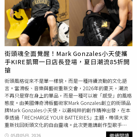
包款系列以雙色拼接帆布打造夏日法式海岸風格。（圖／品
吸睛的，絕對是鹿港排隊名店「新口味蛋黃酥」快閃忠孝
治操作，蔣萬安何必又高調開記者會宣布新政？顯然邏輯自
牌提供）此外，於快閃店購買Le Pliage Filet漁網包，還能
館，還有來自名古屋的百年蝦煎餅品牌「桂新堂」、日本皇
相矛盾。林延鳳進一步指出，經詢問環保局發現，所謂「鼠
獲得限定海洋生物包釦組，把墾丁海洋元素變成穿搭細節，
室御用甜點品牌「神戶風月堂」，以及一天熱賣6萬片的
類偵防師」竟是要求現有的86名消毒班人員上課培訓後加班
也讓整體夏日感更加完整。購買Longchamp Le Pliage Filet
「島嶼生吐司」，都讓不少甜點控準備直接衝一波。另外復
抓鼠，全台北12區僅86名人力，
春夏
季清消勤務早已滿
漁網包可獲贈限定海洋生物包釦組。（圖／品牌提供）快閃
興館也將迎來日本福岡百年仙貝米菓品牌「吉仙餅」快閃，
載，市府竟還加碼要求到府宣導。第一線人員甚至是在看了
店設置明信片站，可以先蓋上喜歡的印章和寫下對愛人或朋
對喜歡日本伴手禮的消費者來說根本像在逛日本百貨地下
記者會後才驚覺自己變成「偵防師」，完全是將基層推向第
友的悄悄話，然後投入信箱幫你寄出！（圖／品牌提供）快
街。 美食節期間還有不少限定餐點同步推出，像是「阪前
一線。林延鳳痛批，蔣萬安口稱捍衛勞權，實則創造空洞名
街頭魂全面覺醒！Mark Gonzales小天使攜
閃店設置明信片站，可以先蓋上喜歡的印章和寫下對愛人或
鐵板燒」
春夏
新菜單《映序之宴》，主打高級鐵板海鮮料
詞推卸責任。並強調，這場秀今早已被環境部打臉，市府別
手KIRE凱爾一日店長登場，夏日潮流85折開
朋友的悄悄話，然後投入信箱幫你寄出！（圖／黃筱婷攝）
理；「老乾杯」則祭出和牛壽司組合，一次能吃到多種和牛
再試圖透過甩鍋中央來掩飾市政缺失。
搶
部位的油脂香氣。阪前鐵板燒 映序之宴 / 1,880元起。（圖
／品牌提供）老乾杯 和牛壽司組合五貫 / 1,580元。（圖／
街頭風格從來不是單一樣貌，而是一種持續流動的文化語
品牌提供）甜點控則不能錯過「成真咖啡」期間限定舒芙蕾
言。當滑板、音樂與藝術重新交會，2026年的夏天，潮流
「青檸熔岩焦香」，酸甜檸香搭配濃郁奶香，夏天吃起來特
不再只是穿在身上的單品，而是一種可以被「感受」的風格
別清爽。成真咖啡 舒芙蕾-青檸熔岩焦香 / 380元。（圖／品
態度。由美國傳奇滑板藝術家Mark Gonzales創立的街頭品
牌提供）此外，忠孝館與復興館還將分別於5/16(六)與
牌Mark Gonzales小天使，以最純粹的創作精神出發，在本
5/24(日)舉辦超人氣「中島水產鮪魚切割秀」，現場除了能
季透過「RECHARGE YOUR BATTERIES」主題，帶領大家
近距離欣賞職人現切鮪魚秀，當天還有限量優惠與限定折
重新找回街頭文化的自由靈魂。此次更邀請創作型歌手
扣，對海鮮控來說絕對是今年東區美食節最不能錯過的重點
KIRE凱爾擔任一日店長，透過不插電現場演出與近距離互
繼續閱讀
05月05日, 2026