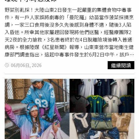
利用物理低溫快速幫肌膚降溫、安撫發紅、並收斂粗大毛
孔，達到瞬間消腫的效果。當臉部輪廓重新回歸緊緻俐落，
野菜別亂採！大陸山東2日發生一起嚴重的集體食物中毒事
那股尊貴的高級感自然就會由內而外散發出來。（圖／取自
件，有一戶人家誤將劇毒的「曼陀羅」幼苗當作菠菜採摘烹
geewonii IG）傳統溫活改善水腫：
春夏
秋冬「堅持不喝冰
調，一家三口食用後沒多久先後感到身體不適，隨後3人陷
飲」，維持溫熱體質金智媛多年來始終維持著纖細卻不骨感
入昏迷。所幸其他家屬趕回發現將他們送醫，經醫療團隊2
的優雅身形，這與他日常飲食對「溫度」的嚴格控管密不可
天2夜的全力搶救，3名患者終於在4日脫離險境後轉入普通
分。深受傳統溫活調理影響的他，在日常生活中幾乎完全不
病房。根據陸媒《紅星新聞》報導，山東東營市當地衛生健
碰冰飲。無論
春夏
秋冬、氣溫多麼炎熱，他都只喝溫熱的水
康部門調查指出，這起中毒事件發生於6月2日中午，該戶人
或茶。不喝冰飲能直接避免體內寒氣累積，防止腹部脂肪因
家的長輩在野外誤認曼陀羅幼苗為菠菜，帶回家料理後與女
繼續閱讀
06月06日, 2026
低溫而囤積，更能有效促進全身血液循環，改善女生最常見
兒、女婿一同享用；但用餐後不久，3人先後出現皮膚發
的換季水腫問題。當身體底子暖了，新陳代謝順暢，氣色自
紅、四肢無力、高燒及神智狂躁等症狀，隨後還昏倒失去意
然紅潤不暗沉，走路時的儀態也能挺拔又優雅。（圖／取自
識。家中其他人在下午2時許發現，並緊急呼叫救護車送
geewonii IG）減法保養：洗臉後通常只塗抹一瓶成分純粹
醫。當地醫療團隊接獲通報後，患者被送抵醫院急診後，送
的保濕精華身為敏弱肌代表的金智媛，保養步驟奉行極簡減
入加護病房（ICU）展開搶救，同時衛生人員也前往患者家
法。他在日常 Me Time 裡，洗臉後通常只塗抹一瓶成分純
中及採集地調查，最終證實罪魁禍首就是野生曼陀羅。負責
粹的保濕精華，隨後視膚況搭配乳霜鎖水，絕對不盲目堆疊
治療的醫師指出，「當時3台洗胃機同時運轉，10幾名醫護
精華液或抗老產品。他認為過度保養只會給肌膚帶來侵略性
人員一擁而上進行搶救」。曼陀羅是古代傳說中「蒙汗藥」
的負擔，減少不必要的化妝與保養品項，讓肌膚維持舒服、
的主要成分，毒性極強且發作極為迅速，若再遲半小時送
不乾不油的微生態，皮膚反而更健康。（圖／取自
醫，後果不堪設想。疾病管制中心的專家也特別警告，曼陀