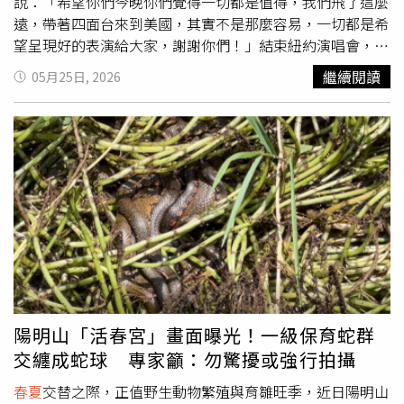
水」就是活潑叛逆的性感代名詞！這次品牌特別找來國際超
說：「希望你們今晚你們覺得一切都是值得，我們飛了這麼
模Kendall Jenner共同演繹，換上了更璀璨輕盈的光感能量
遠，帶著四面台來到美國，其實不是那麼容易，一切都是希
~克萊蒙橙的亮眼開場伴隨多汁蜜桃，迅速被嬌豔玫瑰與恬
望呈現好的表演給大家，謝謝你們！」結束紐約演唱會，在
雅桂花的馥郁花香給包裹，像極了外表看似活潑張揚、轉身
歌迷千呼萬喚下，相信音樂也驚喜透露睽違三年《飛行日》
繼續閱讀
05月25日, 2026
卻藏著細膩心思的寶藏女孩，最讓人著迷的關鍵在於尾韻的
演唱會，將在9月正式返場高雄巨蛋。除了帶豪華的四面台
溫潤皮革，揉合了岩蘭草與琥珀木質調，在皮膚上留下一種
前來，劉若英也準備了多首歌曲和歌迷回味青春，〈當愛在
不按牌理出牌的迷人痕跡，是讓人不自覺想一直靠近的神祕
靠近〉、〈很愛很愛你〉、〈後來〉、〈成全〉引領全場大
存在。Tory Burch玩轉之境淡香水10ml／1,100元、30ml／
合唱，其中一首〈決定〉也有劉若英的故事，她說：「〈決
2,400元、90ml／4,250元（圖／品牌提供）
定〉是電影《少女小漁》的主題曲，我的第一部電影，拍攝
地就在紐約，可說是舊地重遊，很多事情都歷歷在目。」這
次來到紐約，劉若英走走看看，先到時代廣場看自己演唱會
的巨幅LED看板廣告、提前去演唱會演出場地紐約Barclay
Center觀賞New York Liberty和Golden State Valkyries女籃
賽事，為了對抗時差，她維持運動，在城市慢跑，就為了能
在演出上保持最佳狀態。劉若英宣布演唱會返場高雄巨蛋。
（圖／相信音樂提供）在紐約期間，劉若英歷經了猶如
春夏
陽明山「活春宮」畫面曝光！一級保育蛇群
秋冬的氣溫變化，迎來最高35度高溫，當地人說這可是十年
交纏成蛇球 專家籲：勿驚擾或強行拍攝
以來五月的最高溫，晚上也經歷最低11度低溫，一夜上下懸
殊20度堪稱三溫暖，劉若英感謝所有冒雨前來赴約的歌迷，
春夏
交替之際，正值野生動物繁殖與育雛旺季，近日陽明山