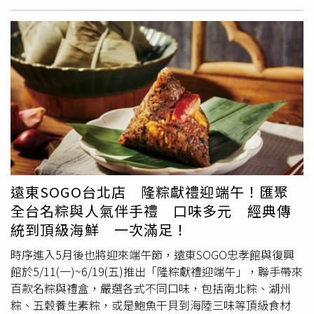
整拉出來。尤其Bemis膠條從肩線一路延伸到褲側，那個線
激後產生的發炎反應。當身體免疫系統將塵蟎、花粉等物質
條感真的超加分，讓整體造型看起來俐落又帶點未來感。
視為入侵者時，會釋放組織胺等發炎物質，導致血管擴張與
（圖／品牌提供）
組織水腫，引發連環噴嚏與水狀鼻涕。特別在
春夏
交替之
際，暖濕氣候加上劇烈的日夜溫差，會反覆刺激鼻黏膜。統
計數據顯示，全球約有10%至30%的人口受此困擾，在台灣
也相當常見，若長期未處理，恐導致鼻塞或睡眠品質下降。
感冒還是過敏？觀察鼻涕顏色與症狀持續時間許多民眾在出
現症狀時，常會將過敏誤認為是一般感冒。蒲柏瑞醫師提
醒，兩者在臨床表現上有明顯差異：感冒通常伴隨發燒、喉
嚨痛與全身倦怠感，且鼻涕偏向濃稠的黃綠色，多數情況會
在一週內逐漸好轉；過敏性鼻炎則是以清澈的水狀鼻涕、連
遠東SOGO台北店 隆粽獻禮迎端午！匯聚
續噴嚏與眼睛、鼻部的搔癢感為主，相關症狀往往會持續數
全台名粽與人氣伴手禮 口味多元 經典傳
週，甚至跟隨整個季節變化，對日常生活造成長時間的干
統到頂級海鮮 一次滿足！
擾。過敏性鼻炎治療須依症狀輕重調整 降低過敏原是基本
之道在處置重點上，蒲柏瑞表示需兼顧「控制症狀」與「預
時序進入5月後也將迎來端午節，遠東SOGO忠孝館與復興
防復發」。藥物方面，抗組織胺可用於緩解急性期的搔癢不
館於5/11(一)~6/19(五)推出「隆粽獻禮迎端午」，聯手帶來
適，鼻用類固醇噴劑則是目前常見的長期控制方式之一；針
百款名粽與禮盒，嚴選各式不同口味，包括南北粽、湖州
對症狀嚴重者，可經醫師評估後考慮減敏治療。除了藥物，
粽、五穀養生素粽，或是鮑魚干貝到海陸三味等頂級食材