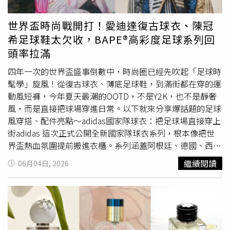
geewonii IG）遮陽帽與防曬霜的「物理性抗光老」要養成
羅全株皆有劇毒，其含有的有毒生物鹼具備耐高溫特性，不
乾淨好皮膚，抗光老是每天的必修課。金智媛在外出通勤或
論是水洗、熱水汆燙或高溫蒸煮，都絕對無法分解毒素。同
世界盃時尚戰開打！愛迪達復古球衣、陳冠
戶外拍攝時，除了擦足量的防曬霜，更會隨身配戴遮陽帽或
時也進一步分析，曼陀羅的幼苗在外觀上與一般菠菜相似度
希足球鞋太欠收，BAPE®高彩度足球系列回
墨鏡進行物理遮擋，阻斷紫外線對膠原蛋白的破壞。防曬做
極高，一般大眾用肉眼幾乎無法分辨，因而成為
春夏
交替之
頭率拉滿
足了，肌膚自然不易泛黃、長斑，呈現出最精緻的原生透明
際最常見的「中毒毒草」。若民眾誤食曼陀羅後，輕則會出
感。（圖／取自 geewonii IG）
現口乾舌燥、發燒、皮膚發紅、煩躁及產生幻覺等現象；重
四年一次的世界盃盛事倒數中，時尚圈已經先吹起「足球時
則會直接導致大腦意識錯亂、陷入深層昏迷，若未在黃金時
髦學」旋風！從復古球衣、薄底足球鞋，到滿街都在穿的運
間內進行醫學搶救，極易導致呼吸衰竭而致死。除了曼陀羅
動風短褲，今年夏天最潮的OOTD，不是Y2K，也不是靜奢
外，外形酷似小白菜的「蒼耳」以及神似芹菜的「毒芹」等
風，而是直接把球場穿進日常。以下就來分享爆話題的足球
劇毒植物，也經常被誤認。對此，地方衛生單位強烈呼籲，
風穿搭、配件亮點～adidas國家隊球衣：把足球場直接穿上
面對分辨不清的野生植物應堅持「不採、不買、不吃」的三
街adidas 這次正式公開全新國家隊球衣系列，根本像把世
不原則，切勿依憑過往經驗隨意挖取。若民眾不慎誤食不明
界盃熱血氛圍提前搬進衣櫃。系列涵蓋阿根廷、德國、西班
植物並出現噁心、頭暈或發燒等不適，應立即進行催吐，並
牙、義大利、日本等高人氣國家隊，不只主場球衣延續經典
繼續閱讀
06月04日, 2026
第一時間就醫，以免錯失黃金救援時機。
代表色，客場版本更大膽加入當代街頭感設計，讓球衣不再
只是球迷戰袍，而是直接晉升今年最強夏日穿搭單品。（圖
／品牌提供）這次最大亮點，絕對是 adidas Originals 經典
三葉草Logo睽違36年正式重返世界盃舞台。復古感直接拉
滿，搭配90年代運動美學與現代機能材質，完全命中現在最