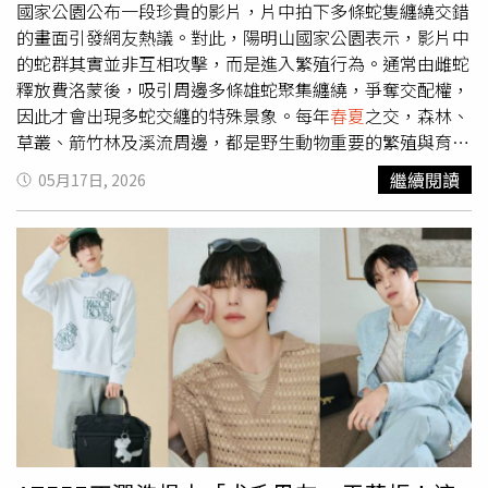
「外頭下著雨，場內卻像陽光普照一樣暖暖的，謝謝今晚每
國家公園公布一段珍貴的影片，片中拍下多條蛇隻纏繞交錯
一個來到現場的人，也謝謝那些一路陪著我們唱歌的人。」
的畫面引發網友熱議。對此，陽明山國家公園表示，影片中
的蛇群其實並非互相攻擊，而是進入繁殖行為。通常由雌蛇
釋放費洛蒙後，吸引周邊多條雄蛇聚集纏繞，爭奪交配權，
因此才會出現多蛇交纏的特殊景象。每年
春夏
之交，森林、
草叢、箭竹林及溪流周邊，都是野生動物重要的繁殖與育幼
棲地，陽明山國家公園提醒，民眾若在戶外活動時巧遇動物
繼續閱讀
05月17日, 2026
「熱戀現場」，應保持適當距離與安靜，避免驚擾動物，也
切勿為了近距離拍攝而離開步道、強行開闢路徑，以免破壞
棲地環境。這一幕讓網友直呼「長知識了」，也有山友提到
是一級保育赤腹游蛇，「能看到赤腹不容易，祖上有德
啊」、「赤腹游蛇～好難得的畫面耶」，此外，也有不少網
友聯想到近期「擎天崗野戰事件」而歪樓，「原來陽明山不
只擎天崗有難得四腳獸連結，也有難得看到爬蟲類連結」、
「擎天崗比較令人害羞」、「擎天崗也可以看到，生物真奧
妙，陽明山生態真好」。