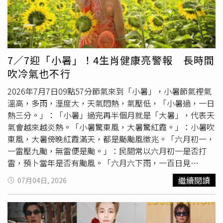
忍不住大讚製作單位相當用心特別花錢請二胡老師，接著何
湯，可消暑、除煩惱。夏天一般以清淡的滋補食品為主，另
妤玟彷彿走進國樂世界，康康也順勢介紹樂隊團隊，從二
外，瘦豬肉、鮮瓜果、芡實等食品都是夏天用以清補的食療
胡、中國笛到古箏，每一位老師都有深厚實力，沒想到介紹
聖品。5.宜吃薑：俗語：冬吃蘿蔔夏吃薑，不勞醫生開藥
到鼓手時，康康突然話鋒一轉，指著隔板後方一本正經地
方。6.忌油膩食物：吃了大量的油膩食物會加重胃腸的負
說：「那邊是台南擔仔麵。」突如其來的無厘頭笑點，讓何
擔，使大量血液滯留於胃腸道，輸送到大腦的血液相對減
7／7迎「小暑」！4生肖健康亮警報 長時間
妤玟先是一愣，隨即反應過來，再度被康康點開笑穴。令何
少，人體就會感到疲憊加重，更容易引起消化不良。7.忌喝
吹冷氣也不行
妤玟難忘的還有李子森，錄影時她提到自己這次才發現李子
冷飲：很多人喜歡以喝冷飲、吃冰品等方式消暑降溫，這太
森不只歌唱實力出色，外型帥氣，竟然還會演奏多種樂器，
寒涼，非但不能降火，對身體反而會造成傷害，消暑切勿吃
2026年7月7日09點57分節氣來到「小暑」，小暑節氣裡氣
驚喜之餘更向製作單位敲碗，希望未來能安排李子森有更多
太寒涼，當心物極必反。8.忌大量飲水：應該採取少量、多
溫高，多雨，溼度大，天氣悶熱，氣壓低，「小暑過，一日
樂器演奏的表演。當何妤玟聽完許志豪、李子森合唱〈北
次飲水的方法，每次以不超過300毫升為宜，切忌狂飲不
熱三分。」：「小暑」過完再半個月就是「大暑」，代表天
風〉後，被李子森高亢有力的高音圈粉，直呼歌聲宛如北風
止。因為，大量飲水不但會沖淡胃液，進而影響消化功能，
氣會越來越炎熱。「小暑驚東風，大暑驚紅霞。」：小暑吹
般強烈，一旁同樣參與演唱的許志豪卻瞬間被「冷落」。眼
還會引起反射排汗亢進，結果會造成體內的水分和鹽分大量
東風，大暑傍晚紅霞滿天，都是颳颱風徵兆。「六月初一，
看許志豪表情越來越無奈，何妤玟才趕緊補上一句，讚美他
流失，嚴重者會發生熱痙攣。9.忌空腹飲茶：忌空腹飲茶，
一雷壓九颱，無雷便是颱。」：民間常以六月初一是否打
的歌聲頗有周華健、費玉清般的溫暖韻味，這一切看在康康
尤其是腸胃狀況不是很好的人。二、衣的開運大法：忌曝
雷，預卜當年是否有颱風。「六月六下雨，一百日見
眼裡立刻做出註解：「李子森一開口，許志豪馬上就變陳為
曬：大暑室外溫度高，若長時間曝曬，會造成人體脫水、中
霜。」：六月六日下雨，占當年秋冬會很冷。 2026年「小
繼續閱讀
07月04日, 2026
民。」一句話瞬間笑翻全場，也讓許志豪哭笑不得。《綜藝
暑等症狀，中暑之後，人體體溫調節功能失調，體內熱量過
暑」這半個月，健康要注意的生肖是屬牛、馬、羊、鼠，小
一級棒》每週六晚間8點於中視頻道、每週日晚間8點於中天
度積蓄，從而引發神經器官受損。要穿吸汗排熱功能及輕便
感冒、小病痛會特別明顯，慎防脾胃、腸道、消化系統方面
娛樂台播出。許志豪慘遭無視。（圖／中視）
舒適的服裝，大太陽底下行走要戴帽子遮陽。三、住的開運
的疾病，要多休養生息，才能保持身體健康，避免激烈運
大法：1.忌長時間吹空調：夏天使用空調給人們帶來舒爽，
動，容易扭傷折損。 以下提供食、衣、住、行、育、樂的