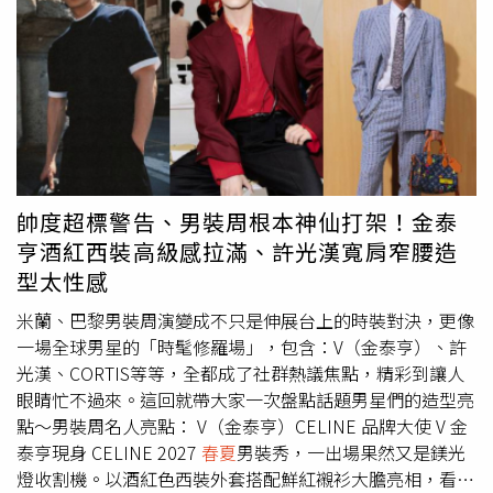
同時也帶來"疾病"，長時間在空調環境下工作學習的人，因
「小暑」開運養生及禁忌： 食的開運大法：1.忌單純進補：
空氣不流通，環境得不到改善，會出現頭昏、鼻塞、打噴
「小暑」如果認為身體虛弱急需進補，那就大錯特錯了！因
嚏、耳鳴、記憶力減退、乏力等症狀，以及一些皮膚過敏的
為進補過早的話，會使暑熱不易消退，或者是本來已經逐漸
症狀，例如皮膚發緊發乾、易過敏、皮膚變差等，這類現象
消退的暑熱，會再捲土重來，那會讓身體狀況更糟。總之，
在現代醫學上稱之為"空調綜合症"或"空調病"。2.忌冷水洗
在避暑之餘，維護人體正常的陽氣，保護元氣免受傷害，故
浴：夏季天氣炎熱，人的毛細孔均處於開泄狀態，因此，寒
「養陽」與「就涼避暑」並不矛盾，目的是一致的。《遵生
氣極易侵入人體，導致陽氣暗損。身體在燥熱的情況下，突
八箋》說：「須於止陽，以消暑氣」。說明養陽有助於消
然下到冷水裡，身體受到冷的刺激，會造成不適，一冷一熱
暑，避暑可以防止陽氣的消耗。 2.忌喝冷飲： 很多人喜歡
帥度超標警告、男裝周根本神仙打架！金泰
更容易得風濕。即使是熱水洗浴，亦要注意洗浴後避風，嬰
以喝冷飲、吃冰淇淋、雪糕等冰品來消暑降溫，非但不能降
亨酒紅西裝高級感拉滿、許光漢寬肩窄腰造
兒及小孩更需注意。四、行的開運大法：忌熬夜：「大暑」
火，對身體反而會造成傷害，當心物極必反，這些對身體健
型太性感
炎熱，容易耗氣，最好能早點休息，不要熬夜。要調整起
康非常不利，很容易引發身體不適，埋下健康隱患。 衣的
居，讓睡眠充足，中午應午睡半至一小時，因睡眠與情緒和
開運大法：忌曝曬： 小暑室外溫度高，若長時間曝曬，會
米蘭、巴黎男裝周演變成不只是伸展台上的時裝對決，更像
免疫力密切相關，睡眠不足抵抗力會變差。五、育的開運大
造成人體脫水、中暑等症狀，中暑之後，人體體溫調節功能
一場全球男星的「時髦修羅場」，包含：V（金泰亨）、許
法：忌大量勞動：大暑天氣悶熱、潮濕，人體感覺不舒服，
失調，體內熱量過度積蓄，從而引發神經器官受損。要穿吸
光漢、CORTIS等等，全都成了社群熱議焦點，精彩到讓人
容易中暑。因此，要避免過度勞動，同時減少運動量，少出
汗排熱功能及輕便舒適的服裝，大太陽底下行走要戴帽子遮
眼睛忙不過來。這回就帶大家一次盤點話題男星們的造型亮
門活動。六、樂的開運大法：切勿急躁：「大暑」高溫酷
陽。黑色容易吸熱造成中暑，衣著要淡色而素雅。住的開運
點～男裝周名人亮點： V（金泰亨）CELINE 品牌大使 V 金
熱，易動肝火，容易心煩意亂、食欲不振、急躁焦慮等；靜
大法：忌長時間吹空調： 空調是感冒病發的罪魁禍首，其
泰亨現身 CELINE 2027
春夏
男裝秀，一出場果然又是鎂光
心養生，俗話說「心靜自然涼」，心態宜清靜，越是天熱越
很好的製冷效果，能夠給身體帶來及時的舒適感，但是也給
燈收割機。以酒紅色西裝外套搭配鮮紅襯衫大膽亮相，看似