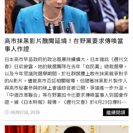
高市抹黑影片醜聞延燒！在野黨要求傳喚當
事人作證
日本高市早苗政府的政治風暴持續擴大，日本雜誌《週刊文
春》日前披露，她的競選團隊在去年「自民黨」總裁選舉，
以及今年眾議院選舉期間，於社群媒體上散布抹黑競爭對手
的AI影片。儘管高市否認相關報導，但隨著抹黑影片製作人
與高市秘書參與的線上會議錄音被公開，爭議進一步升溫。
「中道改革聯合」等在野黨如今也要求傳喚當事人到國會作
證。據《日本時報》報導，《週刊文春》於4月29日爆料，
高市的秘書
木下剛志
曾與影片製作人松井健共謀，協助在社
繼續閱讀
06月07日, 2026
群媒體上散布這些抹黑其他候選人的影片。自此之後，高市
始終否認相關指控，但後續報導已在自民黨內部引發憂慮，
1名黨內人士也坦承：「她被拖進了泥淖。」自《週刊文