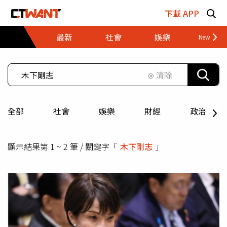
跳至主要內容區塊
下載 APP
最新
社會
娛樂
財經
⊗ 清除
全部
社會
娛樂
財經
政治
顯示結果第 1 ~ 2 筆 / 關鍵字「
木下剛志
」