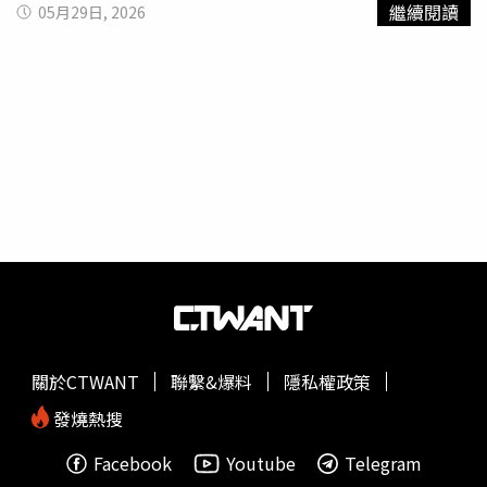
繼續閱讀
05月29日, 2026
高市在5日的國會會議中表示：「我昨天很晚才確認了那段
《週刊文春》的報導披露，高市早苗的秘書
木下剛志
與影音
錄音，我覺得很奇怪，因為那位據稱是我秘書的人，說話的
製作人松井健透過線上方式聯繫合作，在自民黨總裁選舉及
語氣比平常與我交談時更為俐落，而且音調高了許多。」針
今年眾議院選舉期間，透過人工智慧軟體製作抹黑其他候選
對高市聲稱錄音中的聲音「聽起來不自然」，立憲民主黨於
人的短影音，並在社群媒體上散布，攻擊對象包括黨內同
5日要求將該名秘書與影片製作人傳喚至國會作證。事後
志、現任防衛大臣小泉進次郎和總務大臣林芳正，以及在野
「中道改革聯合」黨魁小川淳也在記者會上質疑，高市的解
黨聯盟「中道改革聯合」的候選人。松井健本人也坦承，這
釋「缺乏說服力」，且「整件事已經演變成首相領導能力的
些短影音的生產「幾乎已實現自動化」，「每天由AI製作
問題了。」預計「中道改革聯合」及其他在野黨將持續在本
100到200個影片進行傳播。」《週刊文春》隨後更強調，
屆國會會期於7月17日結束前追究首相責任，包括本月稍晚
已掌握
木下剛志
和松井健就「抹黑門」聯繫的67份相關證
預定召開的參眾兩院預算委員會會議，以及7月舉行的朝野
據，包括簡訊、網路聊天記錄等。
黨魁辯論。另1名自民黨人士對此也表達擔憂：「這位平時
回答問題相當明確的首相，近來卻一再做出與以往不同的回
應。這可能會影響她的支持率。」
關於CTWANT
聯繫&爆料
隱私權政策
發燒熱搜
Facebook
Youtube
Telegram