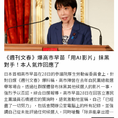
春》首次披露該醜聞以來，高市的說法也出現些微變化。起
初，她聲稱自己與秘書都「不認識」影片製作人松井健。然
而，在松井健於網路節目中坦承自己曾與
木下剛志
在線上保
持聯繫後，高市又突然改口稱：「無論是我還是我的秘書，
都沒有『見過』這名製作人。」據悉，松井健曾向媒體證
實，在自民黨總裁選舉期間，他根據高市團隊的授意，透過
AI每日生成100至200部網路影片。其中，約70%的影片用
於抹黑黨內的主要競爭對手、現任防長小泉進次郎，將其醜
化為「無能傀儡」；10%用於攻擊現任總務大臣林芳正；其
《週刊文春》爆高市早苗「用AI影片」抹黑
餘20%則用來吹捧高市本人。 6月3日，《週刊文春》還公
對手！本人氣炸回應了
開了1段據稱來自去年12月影片製作人與高市秘書線上會議
的錄音。隨後，有在野黨議員要求高市確認該名秘書是否出
日本首相高市早苗在28日的參議院厚生勞動省委員會上，針
席了這場會議，但高市在4日的國會會議上拒絕回應。她表
對日媒《週刊文春》爆料稱，高市陣營在去年自民黨總裁選
示，自己是在當天凌晨約3時30分才收到相關要求，而且並
舉等場合，透過社群媒體發布抹黑其他候選人的影片一事，
不打算訂閱該雜誌來確認錄音內容。當日本在野黨「立憲民
強烈予以否認。綜合日媒報導，高市早苗28日在回答立憲民
主黨」議員詢問她是否會對該《週刊文春》的報導提出抗議
主黨議員石橋通宏的質詢時，語氣激動地宣稱，自己「已經
時，她表示：「我正在治理國家，沒有時間處理那種事
盡了一切努力」，包括查閱辦公室電腦上的所有記錄，並強
情。」然而，最終高市仍被迫聆聽錄音，因為「中道改革聯
調自己從未批評過任何候選人，同時嗆聲「除非能拿出證
合」也取得了《週刊文春》的授權並提供錄音內容。對此，
據，否則被塑造這種負面印象是非常令人不快的。」日前