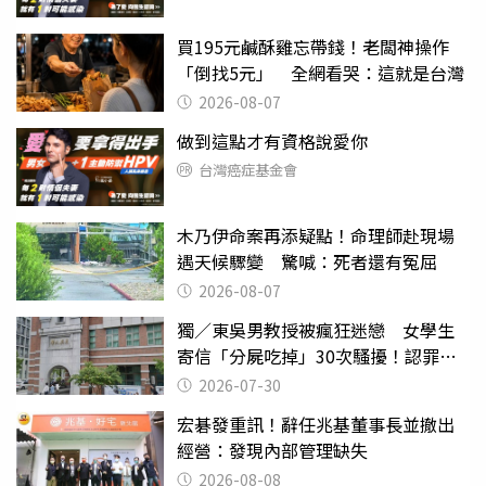
買195元鹹酥雞忘帶錢！老闆神操作
「倒找5元」 全網看哭：這就是台灣
2026-08-07
做到這點才有資格說愛你
台灣癌症基金會
木乃伊命案再添疑點！命理師赴現場
遇天候驟變 驚喊：死者還有冤屈
2026-08-07
獨／東吳男教授被瘋狂迷戀 女學生
寄信「分屍吃掉」30次騷擾！認罪免
關
2026-07-30
宏碁發重訊！辭任兆基董事長並撤出
經營：發現內部管理缺失
2026-08-08