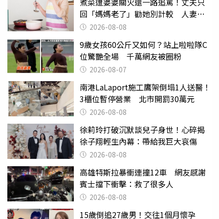
煮菜遭婆婆關火還一路追罵！丈夫只
回「媽媽老了」勸她別計較 人妻超
崩潰：我像台傭
2026-08-08
9歲女孩60公斤又如何？站上啦啦隊C
位驚艷全場 千萬網友被圈粉
2026-08-07
南港LaLaport施工鷹架倒塌1人送醫！
3櫃位暫停營業 北市開罰30萬元
2026-08-08
徐莉玲打破沉默談兒子身世！心碎揭
徐子翔輕生內幕：帶給我巨大哀傷
2026-08-08
高雄特斯拉暴衝連撞12車 網友感謝
賓士擋下衝擊：救了很多人
2026-08-08
15歲倒追27歲男！交往1個月懷孕