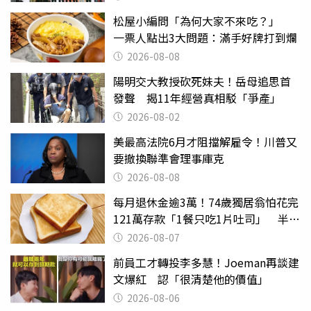
松屋小編問「為何大家不來吃？」
一票人點出3大問題：滿手好牌打到爛
2026-08-08
陽明交大教授砍死妹夫！岳母追思首
發聲 揭11年經營真相駁「爭產」
2026-08-02
美最高法院6月才阻擋解雇令！川普又
要撤換聯準會理事庫克
2026-08-08
每月退休金逾3萬！74歲獨居翁怕花完
121萬存款「1餐只吃1片吐司」 半年
後暴瘦嚇壞女兒
2026-08-07
前員工才轉投李多慧！Joeman再談建
文爆紅 認「很清楚他的價值」
2026-08-06