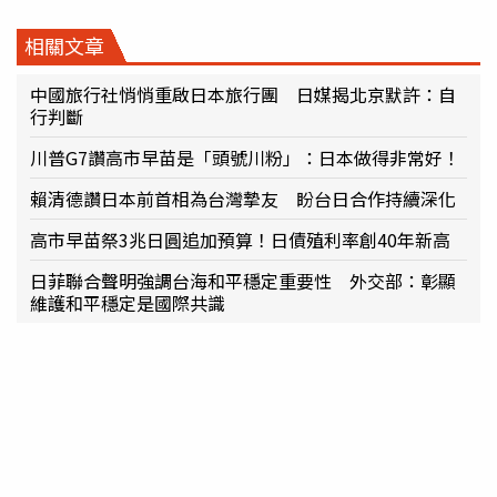
相關文章
中國旅行社悄悄重啟日本旅行團 日媒揭北京默許：自
行判斷
川普G7讚高市早苗是「頭號川粉」：日本做得非常好！
賴清德讚日本前首相為台灣摯友 盼台日合作持續深化
高市早苗祭3兆日圓追加預算！日債殖利率創40年新高
日菲聯合聲明強調台海和平穩定重要性 外交部：彰顯
維護和平穩定是國際共識