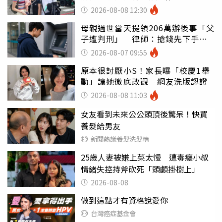
2026-08-08 12:30
母親過世當天提領206萬辦後事「父
子遭判刑」 律師：搶錢先下手是
罪
2026-08-07 09:55
原本很討厭小S！家長曝「校慶1舉
動」讓她徹底改觀 網友洗版認證
2026-08-08 11:03
女友看到未來公公頭頂後驚呆！快買
養髮給男友
新聞熱議養髮洗髮精
25歲人妻被嫌上菜太慢 遭毒癮小叔
情緒失控持斧砍死「頭顱掛樹上」
2026-08-08
做到這點才有資格說愛你
台灣癌症基金會