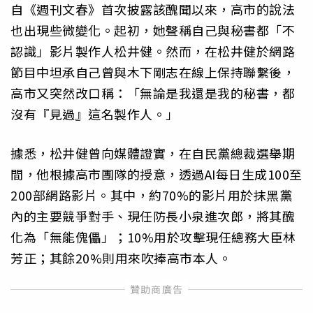
自《週刊文春》首次披露該醜聞以來，高市的說法
也出現些微變化。起初，她聲稱自己與秘書都「不
認識」影片製作人松井健。然而，在松井健於網路
節目中坦承自己曾與木下剛志在線上保持聯繫後，
高市又突然改口稱：「無論是我還是我的秘書，都
沒有『見過』這名製作人。」
據悉，松井健曾向媒體證實，在自民黨總裁選舉期
間，他根據高市團隊的授意，透過AI每日生成100至
200部網路影片。其中，約70%的影片用於抹黑黨
內的主要競爭對手、現任防長小泉進次郎，將其醜
化為「無能傀儡」；10%用於攻擊現任總務大臣林
芳正；其餘20%則用來吹捧高市本人。