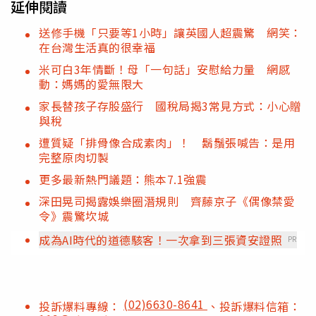
延伸閱讀
送修手機「只要等1小時」讓英國人超震驚 網笑：
在台灣生活真的很幸福
米可白3年情斷！母「一句話」安慰給力量 網感
動：媽媽的愛無限大
家長替孩子存股盛行 國稅局揭3常見方式：小心贈
與稅
遭質疑「排骨像合成素肉」！ 鬍鬚張喊告：是用
完整原肉切製
更多最新熱門議題：熊本7.1強震
深田晃司揭露娛樂圈潛規則 齊藤京子《偶像禁愛
令》震驚坎城
成為AI時代的道德駭客！一次拿到三張資安證照
PR
(02)6630-8641
投訴爆料專線：
、投訴爆料信箱：