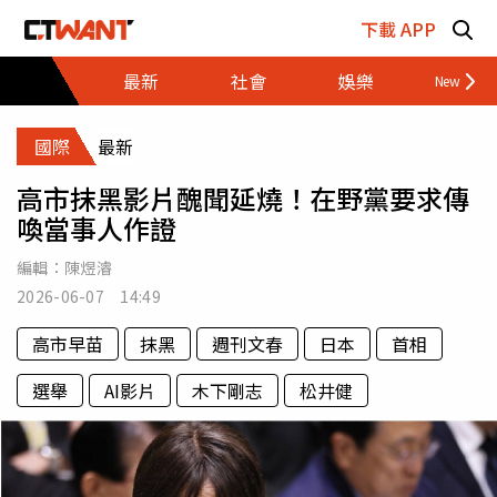
跳至主要內容區塊
下載 APP
最新
社會
娛樂
財經
國際
最新
高市抹黑影片醜聞延燒！在野黨要求傳
喚當事人作證
編輯：
陳煜濬
2026-06-07 14:49
高市早苗
抹黑
週刊文春
日本
首相
選舉
AI影片
木下剛志
松井健