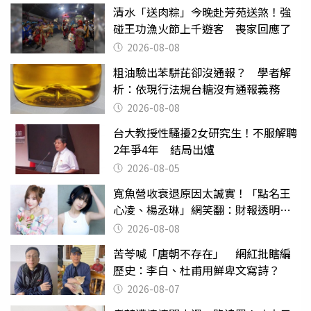
清水「送肉粽」今晚赴芳苑送煞！強
碰王功漁火節上千遊客 喪家回應了
2026-08-08
粗油驗出苯駢芘卻沒通報？ 學者解
析：依現行法規台糖沒有通報義務
2026-08-08
台大教授性騷擾2女研究生！不服解聘
2年爭4年 結局出爐
2026-08-05
寬魚營收衰退原因太誠實！「點名王
心凌、楊丞琳」網笑翻：財報透明度
滿分
2026-08-08
苦苓喊「唐朝不存在」 網紅批瞎編
歷史：李白、杜甫用鮮卑文寫詩？
2026-08-07