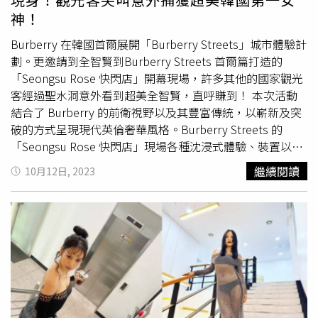
的丫鬟並一起穿越到現代，對於先後和朴、李兩位女主角合
神！
作，她表示：「兩人是完全相反的魅力。」並透露在這部戲
開拍前曾對李世榮說「讓我們一起瞄準最佳情侶獎吧」。被
Burberry 在韓國首爾展開「Burberry Streets」城市體驗計
問到期望的收視率與收視公約時，李世榮雖然了解近期韓劇
劃。更邀請到全智賢到Burberry Streets 首爾篇打造的
收視數字普遍不如以往，但還是頂著壓力回答：「身為主角
「Seongsu Rose 快閃店」開幕現場，許多其他的國家觀光
我希望能超過15%。」裴仁爀則跟著力挺：「如果世榮姐說
客經過聖水洞意外看到超美全智賢，直呼賺到！ 本次活動
15%，那麼身爲後輩我把目標放在20%。」由於四位主演在
結合了 Burberry 的前衛視野以及其豐富傳統，以嶄新及突
記者會上進行自我介紹時，分別演唱了
李孝利
破的方式呈現現代英倫奢華風格。Burberry Streets 的
〈10minute〉等與角色名字有關的歌曲，因而也以此訂下
「Seongsu Rose 快閃店」現場各種沈浸式體驗、裝置以及
收視公約，若超過目標收視率，四人將上傳今天各自演唱的
眾多活動都注入充滿活力的聖水洞。紫色玫瑰旗幟
繼續閱讀
10月12日, 2023
歌曲翻唱影片，相當令人期待。《烈女朴氏契約結婚傳》
是 Burberry 本次計劃的指標，飄揚在聖水洞的街道與建築
11/24起friDay影音每週五、六晚間十點半獨家與韓國同日
上。每場展演充分展示 Burberry 品牌標誌，玫瑰印花以及
更新。
重新演繹的 EKD 騎士徽標（Equestrian Knight Design）。
View this post on Instagram A post shared by 전지현
Gianna Jun/Jihyun Jun (@giannajunfp)踏入快閃店內，體驗
以英國玫瑰啟發的花瓣迷宮，迷宮裡的花瓣及莖葉等，皆為
手工雕刻，呼應由創意總監Daniel Lee 首篇為 Burberry 創
造的 2023 秋冬系列。 這次開幕，除了 Daniel Lee 攜手全
球品牌大使全智賢、南亞太地區品牌大使 Bright