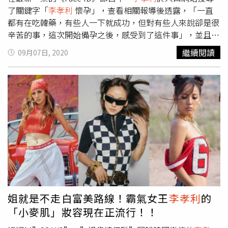
了關鍵字「
李孝利
懷孕」，查看相關報導後透露，「一直
都有在吃韓藥，有些人一下就成功，但對有些人來說卻是很
辛苦的事，這次開始備孕之後，感受到了這件事」，並且表
示很開心網友支持她，她會好好努力的。
李孝利
向丈夫李尚
繼續閱讀
09月07日, 2020
順提議做提升性慾的瑜珈，李尚順瞬間爆笑。（圖／翻攝
《Face ID》）
李孝利
接著搜尋有助於懷孕的瑜珈動作，並
打視訊電話給李尚順說「為了今晚的『大事』，一起來做提
升性慾的瑜珈吧。」一說完李尚順瞬間爆笑，她繼續解釋
「開玩笑說要懷孕，結果收到很多祝福私訊，今晚我的身心
會向你敞開的」，然後做出雙腿劈開的瑜珈姿勢。丈夫李尚
順也問
李孝利
為何想懷孕？
李孝利
也相當認真地解釋「事情
搞得太大了，因為是綜藝，所以想著要搞笑才說的，但這也
讓我了解到會開那種玩笑，應該也是因為時候到了」。
姐就是不走白富美路線！霸氣女王
李孝利
的
「小麥肌」妝容現在正流行！！