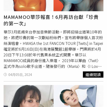
之前比較瘦，更像！還有人稱他的瞇瞇眼笑來很像
李孝利
。
被問到會不開想開設快閃店或和便利商店合作，金度潤給予
正面回應：「可以。」但也表示只能短期合作，若是長時間
MAMAMOO華莎報喜！6月再訪台獻「珍貴
應該沒辦法。◎喝酒勿開車！飲酒過量，有害健康，未滿18
的第一次」
歲請勿飲酒。
華莎3月底甫來台參加音樂節活動，即將迎接出道第10年的
她，將把珍貴的第一次獻給粉絲們，宣布將舉辦個人首次粉
絲演唱會，HWASA the 1st FANCON TOUR [Twits] in Taipei
確定將於6月16日(日)在南港展覽館1館舉辦，門票將於4月
20日下午13:08於年代售票系統正式開賣。華莎以
MAMAMOO成員的身份進入樂壇， 2019年以單曲〈Twit〉
正式作為solo歌手出道，隨後發行的〈Maria〉和〈I Love
My Body〉進一步鞏固了她獨特藝人的地位。除了音樂成
繼續閱讀
04月05日, 2024
就，華莎因其坦率、大剌剌的個性，再加上於綜藝節目《我
獨自生活》，以及和
李孝利
、嚴正化、Jessi組成限定女團
「退貨遠徵隊」的《玩什麼好呢》中之表現，不僅贏得了觀
眾的喜愛，也使她成為炙手可熱的綜藝嘉賓。隨著出道第10
年的日子將至，華莎「HWASA the 1st FANCON TOUR
[Twits]」從4月20日在首爾為巡演揭幕，這次巡演不僅是華