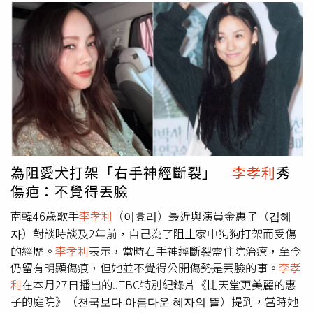
為阻愛犬打架「右手神經斷裂」
李孝利
秀
傷疤：不覺得丟臉
南韓46歲歌手
李孝利
（이효리）最近與演員金惠子（김혜
자）對談時談及2年前，自己為了阻止家中狗狗打架而受傷
的經歷。
李孝利
表示，當時右手神經斷裂需住院治療，至今
仍留有明顯傷痕，但她並不覺得公開傷勢是丟臉的事。
李孝
利
在本月27日播出的JTBC特別紀錄片《比天堂更美麗的惠
子的庭院》（천국보다 아름다운 혜자의 뜰）提到，當時她