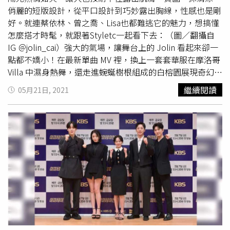
來整個拍戲過程都相當幸福。現年31歲的黃寅燁，第三次扮
俏麗的短版設計，從平口設計到巧妙露出胸線，性感也是剛
演高中生。（圖／Netflix提供）導演金聲允透露其實七年前
好。就連蔡依林、曾之喬、Lisa也都難逃它的魅力，想搞懂
就想把這部人氣網路漫畫拍成戲劇影集，原本版權已經售
怎麼搭才時髦，就跟著Styletc一起看下去：（圖／翻攝自
出，但過了七年發現都還未見到播出，一打聽之下才知道原
IG ＠jolin_cai）強大的氣場，讓舞台上的 Jolin 看起來卻一
來要把原著影像化的過程十分困難而讓眾人卻步，因此重新
點都不嬌小！在最新單曲 MV 裡，換上一套套華服在摩洛哥
購買版權，再加上以前曾看過某個綜藝節目上，主持人詢問
Villa 中濕身熱舞，還走進蜿蜒樹根組成的白榕園展現奇幻夢
小朋友「你想成為什麼？」此時國民天后
李孝利
霸氣回答：
境。其中 Jolin 更搶先穿上 FENDI 最新聯名系列，以飽和
繼續閱讀
05月21日, 2021
「不管想成為什麼人都行。」讓他印象非常深刻得到啟發。
的黃與變形的 Logo 印花，搭配成套的 Bra Top 與高腰短
此外，為了更忠實呈現原作角色有著許多內心獨白的的特
褲，麻質襯衫與帆布繫帶跟鞋重新詮釋夏日休閒。（圖／翻
色，因此決定以音樂劇的方式來製作呈現，並且找了首位獲
攝自IG @alyssainthecity）以復古風格受到喜愛的美國時尚
得F.I.S.M世界魔術冠軍、常出現在各大綜藝節目的的韓國魔
潮人 Alyssa Coscarelli，不僅在社群分享穿搭，更與墨鏡品
術師李恩傑來設計整體造型，希望打造一部大人和小孩可以
牌「APERCU」聯名推出一系列復古設計墨鏡。一白色作為
一起觀看、聊天的戲劇。《魔幻之音》一共六集，Netflix將
主軸，合身的類馬甲設計 Bra Top，搭配高腰寬褲，細節以
於5月6日(五)下午三點在全球190國獨家上線。
皮革腰帶與棕色調復古墨鏡互相呼應。（圖／翻攝自IG
@lalalalisa_m）身為BLACKPINK 領舞，Lisa 過人的舞技與
穿搭，成為年輕女生心中的 Wanna Be。在為日本版 Vogue
拍攝封面時，身為 CELINE 全球品牌大使的 Lisa，以白色運
動剪裁 Bra Top 搭配印花短褲、無領黑外套，對比出時髦街