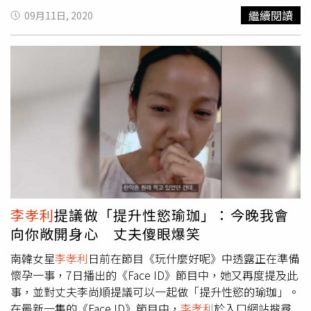
女時代」在東京參與SMTOWN家族演唱會，演出結束後，
呢？》，看看孝利姐還能變出什麼好笑的新鮮事！（圖／
繼續閱讀
09月11日, 2020
Tiffany在IG貼出4張照片，除了其中1張有著日本國旗和愛心
hangout_with_yoo IG）至於
李孝利
的好身材真的是大家有
符號外，另1張更是用當時代表日本軍國主義的「旭日旗字
目共睹，41歲的她身材還是超級性感，她說自己其實本來是
體」，寫著「TOKYO JAPAN」。由於貼文隔天的8月15日是
愛喝酒的，但戒掉之後就可以瘦得很快，因為一喝酒精就容
南韓的「光復節」，紀念第二次世界大戰對日抗戰勝利，對
易肚子餓，不知不覺攝取了很多食物，另外就是她不吃陸地
於韓國國民來說意義重大，Tiffany卻在敏感時機點於14日深
食物，會走的都不吃，所以現在她都吃海鮮為主，脂肪熱量
夜發文，引來韓國網友湧入IG痛罵，之後她將爭議照片刪
較低，也對身體比較沒負擔！另外天天喝檸檬水，還有在之
除，也火速貼出手寫的道歉文章，寫下是自己失誤，感到羞
前《孝利家民宿》中，她每天都會在早上起床空腹喝一杯普
愧也深刻反省，接連道歉滅火。
洱茶，去油解膩！
李孝利
為時尚雜誌拍攝大頁面身材超正
（圖／擷取自fyeahkoreanphotoshoots網站）
李孝利
提議做「提升性慾瑜珈」：今晚我會
向你敞開身心 丈夫傻眼爆笑
南韓女星
李孝利
日前在節目《玩什麼好呢》中透露正在準備
懷孕一事，7日播出的《Face ID》節目中，她又再度提及此
事，並對丈夫李尚順提議可以一起做「提升性慾的瑜珈」。
在最新一集的《Face ID》節目中，
李孝利
於入口網站搜尋