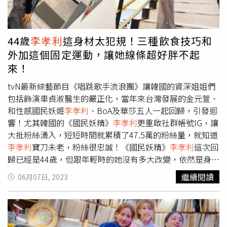
Vachirawit 、韓國男星李棟旭及李鍾碩，與韓國女星
李孝利
等人也都到現場共襄盛舉！ View this post on Instagram A
post shared by 전지현 Gianna Jun/Jihyun Jun
44歲
李孝利
這身材太犯規！三種飲食技巧和
(@giannajunfp) Seongsu Rose 快閃店不僅呈
外加這個固定運動，讓她線條超好胖不起
現 Burberry 冬季系列，更將倫敦北部著名的 Norman's
來！
Café 其獨特美學以及英國佳餚帶來韓國首都，全天候提供
道地的英式經典咖啡及餐點。 另外，「Burberry Streets」
tvN最新綜藝節目《唱跳歌手流浪團》讓韓國的資深姐姐們
即將計劃 10 月同步登陸上海，其他國家也陸續發酵中。首
包括飾演車貞淑醫生的嚴正化，當年來台灣發展的金元萱、
爾展示期間自即日起至 11 月 5 日星期日。地址：韓國首爾
和性感國民妖姬
李孝利
、BoA及華莎五人一起回歸，引發迴
城東區演武場路 73 號（圖／品牌提供）
響！尤其韓國的《國民妖精》
李孝利
更重啟社群帳號IG，讓
大批粉絲湧入，短短時間就累積了47.5萬的粉絲量，就知道
李孝利
寶刀未老，粉絲很忠誠！《國民妖精》
李孝利
這次回
歸已經是44歲，但跟年輕時的她沒有多大改變，依然是身材
又好、臉蛋又正，也讓大家驚嘆，這才是真的妖精阿！
繼續閱讀
06月07日, 2023
View this post on Instagram A post shared by 이효리
(@lee_hyolee)到底44歲
李孝利
如何維持有如20歲少女的好
身材？原來她每天都不間斷地運動和飲食控制雙管齊下，她
是瑜珈狂熱者，已經學習瑜珈多年的她，每天早上都會早起