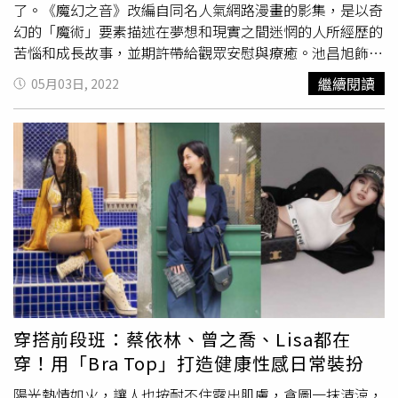
了。《魔幻之音》改編自同名人氣網路漫畫的影集，是以奇
幻的「魔術」要素描述在夢想和現實之間迷惘的人所經歷的
苦惱和成長故事，並期許帶給觀眾安慰與療癒。池昌旭飾演
不想長大的可疑魔術師「李乙」，和鸚鵡「美女」一起生活
繼續閱讀
05月03日, 2022
在廢棄的遊樂園裡，對於飾演魔術師的角色，池昌旭苦笑
說：「魔術沒有僥倖。」儘管看了很多魔術表演再做練習，
但既要演戲又要唱歌、跳舞，實在有太多事情要同步進行。
他在記者會現場「放話」之後應該不會再演魔術師角色，主
持人反問若是粉絲想再看到的話該怎麼辦，池昌旭趕緊改
口：「只要粉絲們願意我也會願意再次挑戰的」。池昌旭在
記者會現場「放話」之後應該不會再演魔術師角色。（圖／
Netflix提供）大勢新人崔聖恩也認同不曉得演魔術師這麼
難，若是早知道當初應該也不會答應挑戰演出。現年31歲，
第三次扮演高中生的黃寅燁則回想起當初與導演見面時一聊
就是兩個小時，原本以為導演會問自己跟「羅一等」的相似
度是多少，沒想到導演卻是一直想了解黃寅燁是個怎樣的
穿搭前段班：蔡依林、曾之喬、Lisa都在
人，讓他深受感動，因此有了想要跟導演合作的念頭。在戲
穿！用「Bra Top」打造健康性感日常裝扮
劇開拍之後，現場有音樂劇的搭配，還看到工作人員用心搭
景，第一次深刻有感在整體到位的環境下演戲，現在回想起
陽光熱情如火，讓人也按耐不住露出肌膚，貪圖一抹清涼，