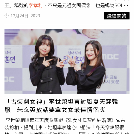
你怕自己沒有彩妝師的手指這麼靈巧，你也可以試試在妝前
王」稱號的
李孝利
，不只是元祖女團偶像，也是暢銷SOLO
先加入厲害的調光調色妝前乳，這樣能讓肌膚先打光再用粉
女歌手，婚後短暫息影的她靠著實境綜藝節目再度翻紅，也
繼續閱讀
12月24日, 2023
底液上妝，保證你的妝透亮、保濕，造光底妝超完美！但在
推出不少歌曲，11年前就宣布不拍廣告的她，如今時隔11
選擇妝前乳要先知道自己的膚色，顏色專家將膚色分為三
年再度宣布重接廣告，不少人廠商也紛紛找上門。
李孝利
也
種：冷色調 (COOL)，粉紅色基調，在情緒的影響下容易變
曾透露，她宣布復出接代言後，大概收到了100個廣告提
紅。中性色調(NEUTRAL)，自然的米色，有時略帶些許綠松
案，最終她選擇了Lotte On、Reebok、Lotte租車、
石色或紫色。暖色調(WARM)，帶有黃色、金色或蜂蜜色元
Nutroione、d'Alba和圃美多等6個品牌，近日廣告界內部人
素，易顯示出接近綠色或棕色的色斑。所有膚質，無一例
士透露，
李孝利
目前單支廣告的代言費是業界最高金額的7
外，都會出現膚色暗沉的問題。 嬌蘭研究中心因應亞洲人
億韓元（約台幣1676萬），因此6個代言已經入帳42億韓元
肌膚膚色問題，研發設計了一套成功的雙組合——妝前保濕
（約台幣1億元）。這樣的好成績甚至抵過她目前的經紀公
打底和粉底——針對每一種膚色基調的反應，從視覺上重新
司Antenna，傳出她今年收益已經抵過經紀公司過去20年的
平衡紊亂的光線。全新24K 純金保濕持妝凝露推出三色，不
收入，收入相當可觀，也變成一人養全公司的厲害藝人。而
管是哪種膚質，都有適合自己的色調持妝凝露。GUERLAIN
李孝利
的代言也反應在銷售上，Lotte On憑藉著
李孝利
的高
嬌蘭全新24K 純金保濕持妝凝露：第一種，添加白金
人氣，月銷售額比之前增加了30％，Reebok外套銷售額也
「古裝劇女神」李世榮坦言討厭夏天穿韓
(WHITE GOLD)，其略帶綠色的反射光適合容易泛紅的冷色
暴增60％。
服 朱玄英放話要拿女女最佳情侶獎
調肌膚。第二種，添加黃金(YELLOE GOLD)，可提亮中性
色調肌膚。第三種，添加玫瑰金(PINK GOLD)，特別針對暖
李世榮相隔兩年再度為新戲《烈女朴氏契約結婚傳》做古
色調肌膚注入亮澤活力。加上超保濕的滿滿玻尿酸水潤感
裝扮相，提到此事，她坦率表達心中想法「冬天穿韓服很