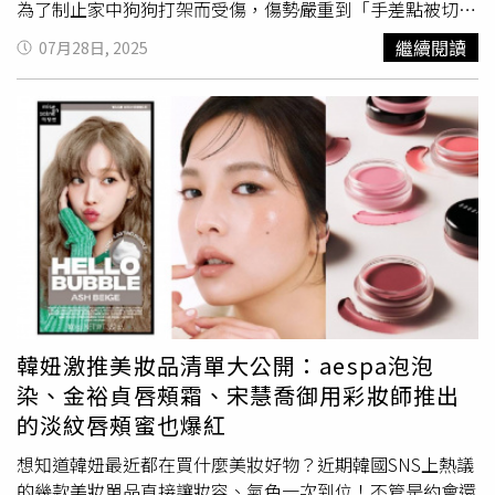
為了制止家中狗狗打架而受傷，傷勢嚴重到「手差點被切
斷」，最後接受住院治療。她語畢便伸出手展示傷痕，說明
繼續閱讀
07月28日, 2025
自己手部部分神經已全數斷裂。金惠子看到
李孝利
的手傷後
感到惋惜，並表示，「讓我看看，女孩子的指甲怎麼會這樣
呢？」
李孝利
則笑著回應，「這是兩年前的事。當時我老公
在首爾錄影，醫院說必須有監護人同意才能手術。」
李孝利
也提到，雖然有人問她，「這樣的手出現在節目上不會不好
意思嗎？」但她直言完全不覺得丟臉。金惠子對此感到認
同，並表示，「我也不會覺得丟臉。是因為妳愛狗狗。只是
妳受傷會痛，我才擔心妳。」此外，
李孝利
在節目中也分享
自己與丈夫曾一同收看金惠子主演的電視劇《比天堂還美
麗》（천국보다 아름다운），其中狗狗登場的橋段讓她忍
不住落淚，因為很多隻毛小孩在劇中都已過世，導致她至今
仍對那些畫面感觸深刻。
韓妞激推美妝品清單大公開：aespa泡泡
染、金裕貞唇頰霜、宋慧喬御用彩妝師推出
的淡紋唇頰蜜也爆紅
想知道韓妞最近都在買什麼美妝好物？近期韓國SNS上熱議
的幾款美妝單品直接讓妝容、氣色一次到位！不管是約會還