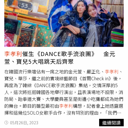
做瑜珈，不但能維持更能雕塑身材，讓身心靈放鬆平衡。
View this post on Instagram A post shared by 이효리
(@lee_hyolee)另外她也曾經在節目上說過，自己會有透過
生食減肥，因為沒有烹煮過的食物，熱量更低，同時會補充
大量的纖維素，但不建議三餐都這麼做，可以在早餐或晚餐
選一餐以生食減肥，像是吃沙拉，而午餐就是吃海鮮和雞
蛋、瘦肉等等補充需要的優質蛋白質。
李孝利
催生《DANCE歌手流浪團》 金元
萱、寶兒5大唱跳天后齊聚
在韓國流行樂壇佔有一席之地的金元萱、嚴正化、
李孝利
、
寶兒、華莎，繼之前的實境綜藝節目《首爾Check in》後，
再度為了韓綜《DANCE歌手流浪團》集結，交情深厚的5
人，這次將巡迴韓國各地舉行演出，且表演場地不設限，消
防局、跆拳道大賽、大學慶典甚至是街邊小吃攤都成為她們
的舞台。節目的雛型最初由
李孝利
構想，記者會上她透露選
擇和這幾位SOLO女歌手合作，沒有特別的理由，「我們最
早不是為了做這檔節目才碰面的，就是看正化姐手機通訊錄
繼續閱讀
05月26日, 2023
裡有哪些女歌手的聯繫方式，本來只是想約出來大家吃頓飯