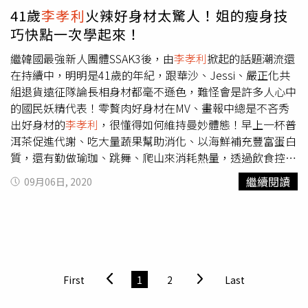
膜，減少過多化學成分對肌膚的傷害，就是她可以維持逆齡
41歲
李孝利
火辣好身材太驚人！姐的瘦身技
美肌的秘訣。Kiehl’s酪梨精萃修護保濕面膜 100g／1,500
巧快點一次學起來！
元（圖／翻攝網路、品牌提供）
繼韓國最強新人團體SSAK3後，由
李孝利
掀起的話題潮流還
在持續中，明明是41歲的年紀，跟華沙、Jessi、嚴正化共
組退貨遠征隊論長相身材都毫不遜色，難怪會是許多人心中
的國民妖精代表！零贅肉好身材在MV、畫報中總是不吝秀
出好身材的
李孝利
，很懂得如何維持曼妙體態！早上一杯普
洱茶促進代謝、吃大量蔬果幫助消化、以海鮮補充豐富蛋白
質，還有勤做瑜珈、跳舞、爬山來消耗熱量，透過飲食控制
搭配運動讓她不論穿什麼樣的服裝都能超好看。被許多藝人
繼續閱讀
09月06日, 2020
稱讚根本是瑜珈老師的
李孝利
，需要高度技巧的平衡動作也
完全難不倒她。（圖／翻攝自網路）小編在看《孝利家民
宿》時，就發現
李孝利
起床後幾乎都會空腹喝一杯普洱茶清
腸胃。（圖／翻攝自網路）
李孝利
曾在受訪時表示，自己會
盡量不吃陸地食物，改成以海鮮為主的飲食方式，可以補充
到脂肪含量較低的蛋白質，再加上大量蔬果，這樣吃真的是
First
1
2
Last
要胖也難啊XD。（圖／翻攝自網路）
李孝利
的身材好看的
地方就在於不是瘦，而是有結實精美線條！想要達成這樣的