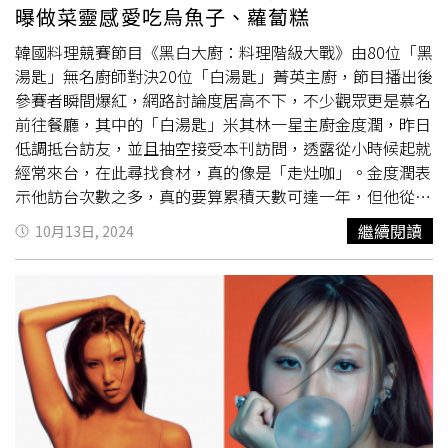
款新色專為亞洲膚色量身設計，展現清新細膩的妝感，同時
曝做菜靈感愛吃烏魚子、蘿蔔糕
延續結合彩妝與保養的概念。產品內含保養成分，有效淡化
唇部細紋，短短一週即能讓雙唇恢復光滑柔嫩的狀態。
韓國料理競賽節目《黑白大廚：料理階級大戰》由80位「黑
BEIGIC 淡紋精華唇頰蜜／850元（圖／品牌提供）圖說：
湯匙」無名廚師對決20位「白湯匙」菁英主廚，節目播出後
BEIGIC 淡紋精華唇頰蜜／850元（圖／品牌提供）韓妞熱
參賽者瞬間爆紅，網路討論度居高不下，不少觀眾更是慕名
議美妝品推薦：BOBBI BROWN 雲朵唇頰霜女神金裕貞使
前往餐廳，其中的「白湯匙」米其林一星主廚金度潤，昨日
用的同款色號Apricot Rush照片曝光後就引起韓國網友爭相
低調抵台訪友，並且抽空接受本刊訪問，透露從小時候起就
搶購！雲朵腮紅的質地輕盈，塗抹後能迅速與肌膚融合，輕
經常來台，在此尋找食材，真的像是「走灶咖」。金度潤表
輕拍打就能完美暈染，不僅不會破壞底妝還能呈現均勻服貼
示他訪台次數之多，真的要算累積天數可達一年，但他從未
的效果。其絲絨般的粉霧質地能修飾毛孔，讓雙頰呈現柔焦
觀光，而是以找食材為主，特別是乾貨。他出國仍不忘工
繼續閱讀
10月13日, 2024
般的美感，打造自然無瑕的紅潤妝容。BOBBI BROWN 雲
作，就連在法國停留5個月都沒去過巴黎鐵塔，直到前陣子
朵唇頰霜 8.5g／980元（圖／品牌提供）首創由霜轉霧質地
才有機會前往。對於台灣的食物，他非常喜愛烏魚子，常用
秒融膚，輕鬆暈染無邊界雲朵妝。（圖／品牌提供）
它配酒，此外也對蘿蔔糕印象深刻。金度潤喜歡下酒菜，他
坦言愛喝酒，「我的人生就是酒， 做菜的靈感都來自
酒」。金度潤的招牌瞇瞇眼，被觀眾認為長得像「賤兔」，
還有人稱他笑來很像
李孝利
。（圖／林士傑攝）金度潤昨晚
抵台，此行旋風來台不到24小時，特別造訪好友開設的「甜
堂」，對雪Q餅讚不絕口，形容吃起來很像是能量棒。金度
潤的招牌瞇瞇眼，被觀眾認為長得像「賤兔」，金度潤笑說