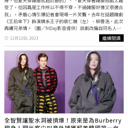
受，讓肌膚真的澎潤又持妝光澤、持久保濕。再擦上最接近
棒，但夏天穿韓服就超討厭的」、「夏天穿著韓服拍戲太難
自然膚色的24K 純金光透精華粉底或 24K 純金持久無瑕粉
受了，但因爲是工作所以不得不穿，不過韓服好像又很適合
底之後，每個人的肌膚都能呈現平衡的色彩——更易反射光
我」，矛盾心情引爆記者會現場一片笑聲。去年在話題韓劇
線，造光質感滿分。（圖／黃筱婷攝）GUERLAIN嬌蘭全新
《王后傘下》飾演嫡系王子的裴仁爀（左）、柳善浩，此次
24K 純金保濕持妝凝露推出三色，裏頭超級細緻的白金、黃
再續兄弟情。（圖／friDay影音提供）該劇改編自同名人氣
金、玫瑰金金箔完全閃耀出光澤質感！（圖／黃筱婷攝）有
網漫，描述朝鮮時代的一名大齡女子，在成親初夜就變成寡
繼續閱讀
11月22日, 2023
如珠寶般的奢華瓶身，卻非常有巧思，瓶身融合了奢華質感
婦後意外穿越到現代，遇上和古代丈夫長得一模一樣的單身
與嬌蘭的全球環境友善方針。透明玻璃瓶身讓漂浮在透明凝
主義財閥三世，進而簽下結婚契約的奇幻愛情故事。李世榮
露中的白金、黃金與玫瑰金色金箔完全展現耀眼無比的光
在被問到出道26年來首次擔綱領銜主演是否會有壓力時表
芒。這款容器符合嚴格的標準，從而減少了生產鏈對環境的
示，與其說是壓力，不如說自己好像帶著更大的責任感去拍
衝擊，玻璃重量減輕的瓶身採用 10% 回收玻璃製成、壓頭
攝現場了，和同劇演員、導演、編劇一起製作內容的過程讓
可旋開，方便產品回收。GUERLAIN 24K 純金保濕持妝凝露
她既激動又興奮。去年在話題韓劇《王后傘下》飾演嫡系王
三色35ml/3,100元。（圖／黃筱婷攝）
子的裴仁爀、柳善浩，此次再度成為兄弟，裴仁爀表示在前
作裡幾乎沒有兩人單獨配合的機會，這次不僅在私底下變得
更親近了，也在拍攝過程中從創意豐富的柳善皓身上得到很
多幫助；柳善浩則坦言自己是在聽說裴仁爀會出演本劇後才
收到劇本，很感謝能再度一起合作，拍攝期間也一直都很開
心。而去年在超人氣韓劇《非常律師禹英禑》飾演「董格拉
全智賢讓聖水洞被擠爆！原來是為Burberry
米」，與朴恩斌展現女女默契的朱玄英，這次將飾演李世榮
現身！觀光客尖叫意外捕獲超美韓國第一女