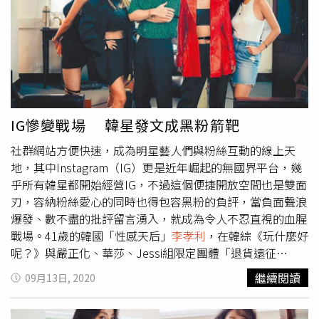
愛的兩人不得不分開的熟悉套路，劇中男女主角在得知彼此
的身分後，為維護家庭並守護愛情，而決定要隱瞞家人結
婚，劇情發展令人耳目一新。崔允英飾演擁有超強生活能
力、極富責任心、又熱血的準大學生「崔高若」，因爸爸外
遇拋棄家人，必須扛起一家之長的重責、成為家中支柱，為
此她不顧一切，水潑溼身或挨打流血都在所不惜。崔高若在
最狼狽的時候，總會撞見專門負責離婚官司、公認刀子手的
IG慘變戰場 韓星發文成黑粉箭靶
律師閔知碩（具元飾演），有次崔高若代替妹妹崔高鳳去談
社群網站方便快速，成為明星藝人們與粉絲互動的線上天
判，剛好閔知碩在旁聽見舌槍唇戰的對話，誤以為崔高若是
地，其中Instagram（IG）更是近年崛起的無國界平台，幾
破壞別人家庭的蛇蠍女小三，可是後來相處卻發現崔高若是
乎所有韓星都開始經營IG，不過這個便捷開放空間也是雙面
真誠的人，腦海揮不去她的身影，更忍不住想要成為她的支
刃，容納粉絲愛心的同時也得包容黑粉的負評，當負面聲浪
柱依靠，即使危險關頭也不想放開她的手。對於出演新劇，
爆發、數不盡的批評留言湧入，就成為令人不忍直視的血腥
崔允英表示：「非常榮幸能與優秀的製作團隊、演員們合
戰場。41歲的韓國「性感天后」
李孝利
，在韓綜《玩什麼好
作，最重要的是劇本非常出色，讓我十分期待最終的成品。
呢？》與嚴正化、華莎、Jessi組限定團體「退貨遠征
大家都在同心協力地準備著，希望觀眾朋友們多多期待。」
隊」，並由節目主持人劉在錫擔任經紀人，日前
李孝利
在節
中天娛樂台39頻道3月15日（一）起，每周一至周五晚間6
繼續閱讀
09月13日, 2020
目表示想改中文藝名為「MAO」欲進軍國際，卻因讀音近
點播出《前世的冤家》。
「毛」遭大陸網友撻伐，
李孝利
大受影響，不得不宣布停用