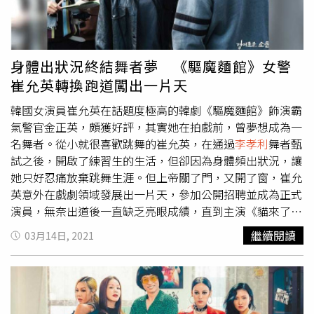
很大，為了好好表現這個人氣角色而做了很多練習。在《寄
生上流》中飾演貴婦趙汝珍女的鄭知蘇，坦言這次飾演歌手
壓力很大，尤其劇中的許多角色都是找偶像出身的人來飾
演，讓自己沒時間顧及壓力只能全心投入在歌唱與舞蹈練習
身體出狀況終結舞者夢 《驅魔麵館》女警
中；而且原本的體態比原作中的女主角「李麻夏」還胖不
崔允英轉換跑道闖出一片天
少，因此在開拍前的準備期間除了練習舞蹈之外還得管理體
重。熱血青春勵志劇《Imitation》，friDay影音即日起每周
韓國女演員崔允英在話題度極高的韓劇《驅魔麵館》飾演霸
五晚間獨家與韓國同日更新。
氣警官金正英，頗獲好評，其實她在拍戲前，曾夢想成為一
名舞者。從小就很喜歡跳舞的崔允英，在通過
李孝利
舞者甄
試之後，開啟了練習生的生活，但卻因為身體頻出狀況，讓
她只好忍痛放棄跳舞生涯。但上帝關了門，又開了窗，崔允
英意外在戲劇領域發展出一片天，參加公開招聘並成為正式
演員，無奈出道後一直缺乏亮眼成績，直到主演《貓來了》
奪下KBS演技大賞「日日連續劇女子優秀演技獎」才受到矚
繼續閱讀
03月14日, 2021
目，更被稱為「日日劇女王」。崔允英主演的韓劇《前世的
冤家》，故事敘述兩個家族為了解開存在已久的秘辛與恩
怨，而成為真正家人的故事。（圖／中天提供）她主演的韓
劇《前世的冤家》，劇情敘述兩個家族為了解開存在已久的
秘辛與恩怨，而成為真正家人的故事。不同於秘密揭穿後相