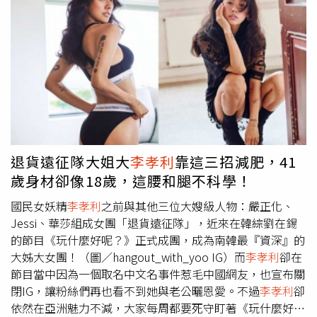
IG。Tiffany誤觸兩國歷史敏感帶，引發網友狂丟負評。（圖
／摘自IG）轉移話題無效雖然MBC電視台將有關片段刪除，
製作單位也發聲明澄清，「
李孝利
提到的MAO沒有影射特定
人物的意思」，劉在錫更在新1集節目中提議，
李孝利
改取
藝名為「萬玉」，想藉其他話題避開爭議，卻仍止不住網友
怒火，往
李孝利
的IG猛灌20萬則批評。「韓流帝王」Super
Junior前成員強仁過去因酒駕、鬥毆形象全毀，長久以來遭
粉絲聯署抵制退團，去年7月正式宣布退出團體，轉拍網路
劇。Super Junior現任主唱藝聲透過IG限時動態替強仁宣傳
網路劇，卻因此成為黑粉箭靶，IG遭負面言論洗版數日，甚
退貨遠征隊大姐大
李孝利
靠這三招減肥，41
至有人明嗆：「想支持那種人（強仁），最好有連自己（藝
歲身材卻像18歲，這腰和腿不科學！
聲）都保不住的準備。」藝聲曾因力挺前團員而遭到網友出
征，事後也發文道歉。（圖／報系資料照）藝聲為友惹腥藝
國民女妖精
李孝利
之前與其他三位大嫂級人物：嚴正化、
聲沉默多日後，選擇在IG發文致歉：「我以為不用說明，大
Jessi、華莎組成女團「退貨遠征隊」，近來在韓綜劉在錫
家也會懂我，好像是我太貪心了。長久以來，每當我在準備
的節目《玩什麼好呢？》正式成團，成為南韓最『資深』的
什麼時、感到鬱悶、孤單時，成為我唯一力量的就是大家珍
大姊大女團！（圖／hangout_with_yoo IG）而
李孝利
卻在
貴的心意，這次也一樣，但因為我輕率的行為，好像傷害到
節目當中因為一個取名中文名事件惹毛中國網友，也宣布關
大家了。」天團「少女時代」美籍韓裔成員Tiffany也曾因誤
閉IG，讓粉絲們再也看不到她與老公曬恩愛。不過
李孝利
卻
觸日韓國史瘡疤，遭大批韓國網友在IG出征，2016年「少
依然在亞洲魅力不減，大家每周都要死守盯著《玩什麼好