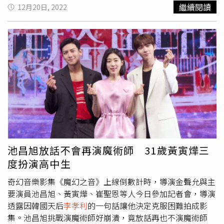
後才發現，飯也吃不上，光讓我們忙著幹活，而且看到姐姐
繼續閱讀
12月20日, 2022
們的舞台服裝，我也越穿越性感，高跟鞋越穿越高，覺得不
能輸給她們。」成員中年紀最小的華莎表示，她參加
《DANCE歌手流浪團》消除了憂慮，「我前陣子對舞台有
點失去興趣，在倦怠期時收到節目邀約，讓我找回了初心，
要是沒參加節目的話，我現在應該會在山裡修行吧！」第一
集中，流浪團成員出席韓國最大規模的櫻花慶典「2023鎮
海軍港節」，
李孝利
準備了夯曲〈10 Minutes〉，前往演出
地點的遊覽車上，已婚的
李孝利
笑稱，現在再唱〈10
Minutes〉，內心會有罪惡感，一旁的嚴正化爆料：「以前
的男生都為了見
李孝利
一面而搶破頭，甚至發生了好幾次混
戰。」對此，
李孝利
沒有否認，她自嘲：「以前是那樣，但
有什麼用，最終勝利的是李尚順，他連亂鬥都沒參加就贏
池昌旭放話不會再演魔術師 31歲黃寅燁三
了。」幽默話語引起車內爆笑。《DANCE歌手流浪團》正
度扮演高中生
在iQIYI國際版APP及iQ.com播出，每週五中午更新1集。
奇幻音樂影集《魔幻之音》上線倒數計時，導演金聲允與主
要演員池昌旭、黃寅燁、崔聖恩等人今日參加記者會，導演
透露因韓國天后
李孝利
的一句話讓他決定克服困難拍成影
集。池昌旭挑戰演魔術師好崩潰，竟放話再也不演魔術師