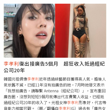
就能打造出完美又造光的底妝！ Step 1. 底妝抹出高延展，
遮瑕力up的秘訣以指腹輕輕均勻將具有光澤的底妝於兩頰
推抹開，像是NARS的 #小光瓶，具家『光萃水粉底質
地』，絲滑鎖水超保濕的質地，讓你重複疊擦也自然輕透！
NARS 裸光肌萃粉底精華30ml/1900元。（圖／品牌提供）
Step 2. 用按壓的打造水感淨透，超強服貼度接著利用手指
餘溫，將粉底中保養成分慢慢按壓融入肌膚，維持潤澤保濕
度外，服貼度也更升級！Step 3. 輕彈技巧打造肌膚澎潤，
光澤感up最後使用指腹快速彈拍，使膚色均勻更平滑透
亮，在鏡頭下的肌膚更加立體！完成底妝，別忘了局部使用
遮瑕，像是NARS妝點甜心遮瑕蜜就非常好遮瑕，遮瑕使用
李孝利
復出接廣告5個月 超狂收入抵過經紀
方式推薦使用如底妝一般的抹、按、彈手法，少量多次於臉
公司20年
上暗沉的部位鼻翼兩側及嘴角,加強局部遮瑕;最後記得輕薄
定妝，透過像是#小白餅那種NARS的裸光蜜粉餅,輕刷臉部
韓國元祖偶像
李孝利
近年透過綜藝節目獲得高人氣，婚後人
較不需要光澤的部位，製造對比，例如臉部周圍或鼻翼兩
氣依舊不減，已經11年沒有拍廣告的她，7月時她發文表示
側，讓臉部的立體感更明顯！ （圖／品牌提供、NARS韓國
「我想拍廣告，請聯繫 Antenna（經紀公司）」，宣布重回
IG）(右)NARS 裸光肌萃粉底精華30ml/1900元、NARS裸光
廣告圈，沒想到短短5個月就傳出代言費驚人收益，已經抵
蜜粉餅 10g/1450元、NARS妝點甜心遮瑕蜜6ml/1100元。
過經紀公司20年的收入了。元祖女神
李孝利
形象好，代言帶
（圖／品牌提供）不老的絕大秘密就是這瓶造光武器如果說
貨能力相當可觀。（圖／翻攝自
李孝利
IG）過去有「廣告女