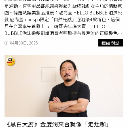
是通勤，這些單品都能讓妳輕鬆升級成韓劇女主角的清新氛
圍。韓妞熱議美妝品推薦：魅尚萱 HELLO BUBBLE 泡沫染
髮 魅尚萱 x aespa限定「自然光感」泡泡染4款新色，這個
月在台灣率先首發上市，韓國去年底大賣！HELLO
BUBBLE泡沫染髮劑讓消費者輕鬆擁有最潮流的正韓髮色，
2025 年韓系大勢髮色以自然色調為主，強調髮色和個人風
繼續閱讀
04月30日, 2025
格的和諧平衡，也是韓國女生經常性選擇的髮色之一，百搭
日常的咖啡色系，能夠更好的融入日常妝容、穿搭，藉由不
同濃淡深淺，透過剛剛好的髮色襯托，更能更能展現每一個
人的獨特風格。四款新色分別為10AB霧灰奶茶、10GB金棕
色、8MB優雅茶棕與6N巧克力棕。魅尚萱 HELLO BUBBLE
泡沫染髮 100g／450元（圖／品牌提供）韓妞熱議美妝品
推薦：BEIGIC 淡紋精華唇頰蜜BEIGIC 是以純素抗老保養為
核心的韓系美妝品牌，自去年10月推出「淡紋精華唇頰蜜」
以來，便深受消費者喜愛，成為熱銷明星商品。今年，
BEIGIC 再度攜手宋慧喬、孔曉振、
李孝利
的御用彩妝師
Hong Hyun Jeong，共同打造三款全新色號：04 Sway 玫
瑰豆沙色、05 Flat White 裸杏色、06 Veil 柔霧淡紫色，三
《黑白大廚》金度潤來台就像「走灶咖」