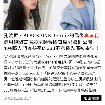
莎回饋粉絲的一種方式，也是她與粉絲共同慶祝這個里程碑
的特別時刻。華莎的YouTube頻道日前也釋出粉絲演唱會海
報拍攝花絮，她表示選擇以粉絲見面會的形式開始會感到有
些遺憾，因此決定舉辦一次讓粉絲們既能玩得開心又能聽得
滿足的粉絲演唱會。華莎強調，這是她首次舉辦個人粉絲演
唱會，她將之視為一段非常珍貴的時光。除了將表演歌迷耳
孔曉振、BLACKPINK Jennie的偶像
李孝利
熟能詳的經典曲目外，她和團隊也在準備一些有趣的內容，
御用韓國首席彩妝師韓國首席彩妝師公開
以確保這次巡演能成為一次難忘的體驗，共同創造更多美好
40+藝人們最祕密的333不老造光底妝畫法！
回憶。HWASA the 1st FANCON TOUR [Twits] in Taipei確定
將於6月16日(日)在南港展覽館1館舉辦，票價共有新台幣
NARS韓國首席彩妝師Bali Yeo，也曾為韓國時尚指標孔曉
$2800 / $3800 / $4800 / $5800等四種票價，門票將於4月20
振、
李孝利
以及時尚超模Irene御用彩妝師，特別在NARS品
日下午13:08於年代售票系統正式開賣，詳情請洽主辦單位
牌創立30周年，來到台灣，並獨家分享韓國頂流明星光澤底
和協整合行銷官方臉書。
妝的秘密！Bali Yeo說：「過往大家追求的是全臉的水光
肌，但近期韓國底妝的趨勢則是更注重像原生肌膚散發出的
立體光感。」他也分享韓國必學的底妝密技：以手造光的
333底妝造光法，無須任何工具，只需用手就能完成細緻薄
透的完美原生底妝怎麼畫！（圖／品牌提供）NARS韓國首
繼續閱讀
01月11日, 2024
席彩妝師獨家公開333底妝造光法取代刷具、海綿，用指腹