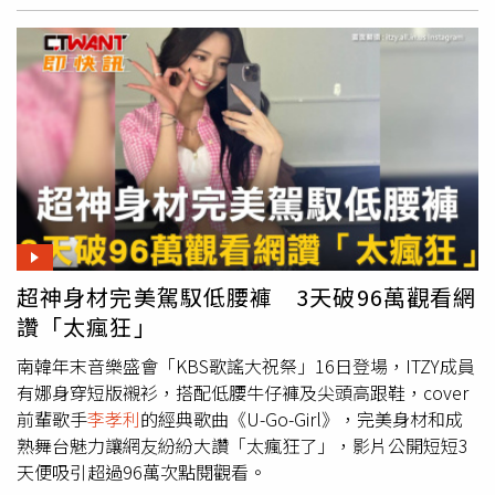
而已，所以，只要跟歐膩親近的話，就會有節目企劃送上
門」。嚴正化說：「是孝利先問我元萱的近況，我就說我可
以聯絡到她，後來她又問寶兒呢？剛好我也有她的手機號
碼，華莎則是我們本來就都認識，見面聊天時，聽到孝利提
出流浪團的計畫，從那時就很期待。」5人也笑稱，她們的
出道資歷加總起來共達129年，相當驚人。台灣觀眾很熟的
金元萱，為了這次節目抓緊時間練習，「我們5人的歌聲、
曲風、舞台形象都各有不同魅力，光是能聚在一起演出，我
就覺得足以成為節目最大看點」。嚴正化則表示幸好《車貞
淑醫生》在1月份就殺青了，她才能夠全心投入流浪團的演
出，令她印象深刻的是演出時，台下觀眾都改口喊她「貞淑
超神身材完美駕馭低腰褲 3天破96萬觀看網
歐膩」。5大唱跳天后齊聚，歷加總達129年相當驚人。
讚「太瘋狂」
（圖／愛奇藝國際站提供）鮮少參加綜藝實境秀的寶兒，也
在節目中展現愛撒嬌的可愛一面，現在已經是SM娛樂公司
南韓年末音樂盛會「KBS歌謠大祝祭」16日登場，ITZY成員
理事的她說：「最近不管到哪，我都不是年紀最小的那個，
有娜身穿短版襯衫，搭配低腰牛仔褲及尖頭高跟鞋，cover
沒想到會在節目裡被姐姐們喊寶寶，心情很好。」不過她也
前輩歌手
李孝利
的經典歌曲《U-Go-Girl》，完美身材和成
笑說：「我覺得自己有點像是遇到求職詐騙的感覺，本來說
熟舞台魅力讓網友紛紛大讚「太瘋狂了」，影片公開短短3
好要吃遍各地美食，然後稍微穿插一些表演，但是真的加入
天便吸引超過96萬次點閱觀看。