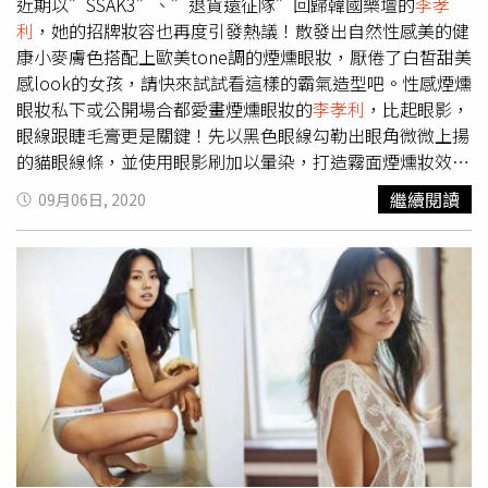
近期以”SSAK3”、”退貨遠征隊”回歸韓國樂壇的
李孝
利
，她的招牌妝容也再度引發熱議！散發出自然性感美的健
康小麥膚色搭配上歐美tone調的煙燻眼妝，厭倦了白皙甜美
感look的女孩，請快來試試看這樣的霸氣造型吧。性感煙燻
眼妝私下或公開場合都愛畫煙燻眼妝的
李孝利
，比起眼影，
眼線跟睫毛膏更是關鍵！先以黑色眼線勾勒出眼角微微上揚
的貓眼線條，並使用眼影刷加以暈染，打造霧面煙燻妝效，
然後再重複刷塗兩層睫毛膏，增加睫毛存在感。PUPA超激
繼續閱讀
09月06日, 2020
翹性感睫毛膏 12ml／750元、KISSME華爾茲淚眼防水眼線
液筆 #01 4ml／350元（圖／翻攝網路、品牌提供）鮮豔色
系甲片跳脫一般韓星白富美印象的
李孝利
，如果妳跟她的自
然健康膚色走一樣路線，記得大地色、棕色都是最適合妳的
彩妝安全色；若擔心造型太無趣，就把亮點放在指尖，大膽
塗上鮮豔色保證吸睛度十足。NAIL HOLIC指甲油 #Lagoon
color 5ml／99元、OPI指甲油 #NLM89 15ml／480元（圖
／翻攝網路、品牌提供）天然面膜護膚雖然膚色屬於健康小
麥色系，不用刻意追求美白這件事，但對於摸起來的膚質觸
感還是要顧一下才行！即使
李孝利
不是保養控，只有偶爾才
會敷面膜，不過她所使用的大多是運用天然食材做成的面