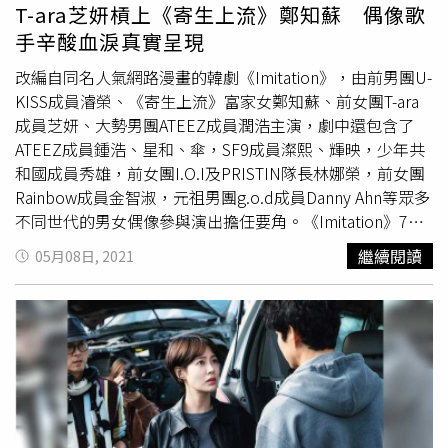
頭風格。（圖／翻攝自IG @chiaochiaotzeng）才獲得「Z世
T-ara芝妍槓上《寄生上流》鄭知蘇 偶像歌
代最受歡迎社群藝人」的喬喬，除了戲劇更涉足 YouTube
手辛酸血淚真實呈現
開設個人節目「聊姐了解」，大膽開講所有女生關心的議
題。以酪梨綠平口 Bra Top 搭配寶藍色西裝套裝，略微寬鬆
改編自同名人氣網路漫畫的韓劇《Imitation》，由前男團U-
的設計帶出滿滿的都會與率性感。（圖／翻攝自IG
KISS成員濬榮、《寄生上流》富家女鄭知蘇、前女團T-ara
@jessicah_o）強烈的大姐氣勢，和辛辣的歐美風格，讓
成員芝妍、大勢男團ATEEZ成員潤浩主演，劇中還包含了
Jessi 在「退貨遠征隊」中，夾在
李孝利
、嚴正化兩位氣場
ATEEZ成員鍾浩、星和、傘，SF9成員澯熙、輝映，少年共
強大的姐們之中也絲毫不遜色。熱愛性感街頭風格，展現過
和國成員秀雄，前女團I.O.I及PRISTIN隊長林娜榮，前女團
人身材的 Jessi，以粉色針織 Bra Top 與同色調短外套搭配
Rainbow成員金智淑，元祖男團g.o.d成員Danny Ahn等眾多
淺杏色高腰寬褲，再加上嶄新的短髮造型，展現性感又不失
不同世代的男女偶像參與演出擔任要角。《Imitation》7日
優雅魅力。
在首爾舉行上檔記者會，最新公開預告中，可看到芝妍飾演
繼續閱讀
05月08日, 2021
韓國歌謠界最火紅的個唱女歌手「羅莉曼」，因傾心於由濬
榮飾演的當紅偶像團體成員「權力」，而找上由鄭知蘇飾
演、靠模仿自己為賣點的歌壇無名新人「李麻夏」嗆聲，三
人之間的感情會如何變化非常引人好奇。芝妍表示雖然自己
擁有長期的偶像女團經驗，但想演好個唱女歌手的話還需更
多努力，因此大量參考了嚴正花、
李孝利
的表演，盡力打造
羅莉曼的獨特魅力。濬榮則謙虛表示在看過原作之後，發現
自己即將飾演的人物太帥太完美了，因此在演出上覺得壓力