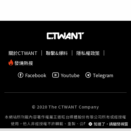
目標，運動是很重要的！其實是屬於易胖體質的
李孝利
就
說，除了瑜珈之外，游泳、爬山、跳舞，各種運動做起來，
才能讓好身材永遠不走樣。（圖／翻攝自網路）同場加映！
戴上復古圓型耳環也能同時瘦小臉幾年前就已經很流行的圓
型耳環，
李孝利
可說是忠實愛用者，尤其和她喜歡的美式復
古風穿搭更是絕配，大一點的款式有小臉效果、小一點的款
式則能運用在日常場合，比想像中的更好駕馭。
關於CTWANT
聯繫&爆料
隱私權政策
CHARLOTTE CHESNAIS金夾式耳環by團團選品／22,800元
（圖／翻攝自網路、品牌提供）
發燒熱搜
Facebook
Youtube
Telegram
© 2020 The CTWANT Company
本網站所刊載內容著作權屬王道旺台媒體股份有限公司所有或經授權
使用，他人非經授權不許轉載、重製、公開播送或公開傳輸。
知道了，請關閉視窗