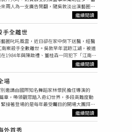
後來兩人為一支廣告鬧翻，隨吳敦淡出演藝圈，
到住在加州德里市的劉宜良，進行跟蹤，並於10月
她回應：「早些聽聞他身體不適在休養，一切太
中彈倒地後，吳敦再依標準程序朝劉的胸部、腹
繼續閱讀
應，對於這消息感到震驚，也道出對於吳敦當年
手，美國聯邦調查局對此跨境犯罪進行調查，並
裝等不同類型的電影，也有機會能夠與各位前輩
3人歸案。1985年1月10日，美國國務院告知
殺手全離世
是因為吳哥，這一路走來真的非常感謝吳哥，謝
陳啟禮作案後回報情報局的電話，且返台後又有
演藝圈叱吒風雲，近日卻在家中倒下送醫，經醫
覆：「我與吳敦先生合作多年，早期從《烏龍
對此事件表達嚴重關切，因為國外情報機構公然
江南案殺手全數離世。吳敦早年混跡江湖，被道
洲賣座作品無數。吳敦晚年病痛纏身，隱居療
不斷提示本案將影響對台軍售，給國民黨政府
在1984年與陳啟禮、董桂森一同犯下「江南
回憶錄出版記者會上，那天他難得露面，神情愉
員主使的「秘密制裁」，但仍強調本案乃情報局
製作上百部電影和戲劇，包括《旋風小子》、
、副局長胡儀敏、第三處副處長陳虎門等人，且
繼續閱讀
都膾炙人口，更捧紅
林志穎
、金城武等巨星。吳
暗殺劉江南有功，在獄中享有抽菸、電磁爐煮
事，近日卻在家中身體不適，緊急叫來救護車送
森則於案發後潛逃海外，最終在巴西落網並被
全場
辦告別式。
等罪名被判刑47年，在賓州服刑。然而1991
，特別邀請由國際知名舞蹈家林懷民擔任導演的
是在1996年前往柬埔寨發展，2007年因胰
幻篇章，帶領觀眾踏入奇幻世界，多段高難度動
扶植
林志穎
、金城武、徐若瑄和賈靜雯等藝人，
。緊接著登場的是每年最受矚目的開場大團拜環
要行動者均已逝世。由於此案屬政治暗殺，3人
，超豪華卡司一字排開，氣勢磅礡，特別企劃日
聯幫認為遭到「過河拆橋」，由創幫成員之一的
繼續閱讀
亮相，引發全場粉絲尖叫，紅隊陣容集結蘇慧
引發國際輿論譁然。蔣家對此始終否認，但蔣孝
、呂士軒、陳泳希、Karencici；白隊則由
，蔣經國宣布終結蔣家世襲安排，被視為中華民國
獻海外首秀