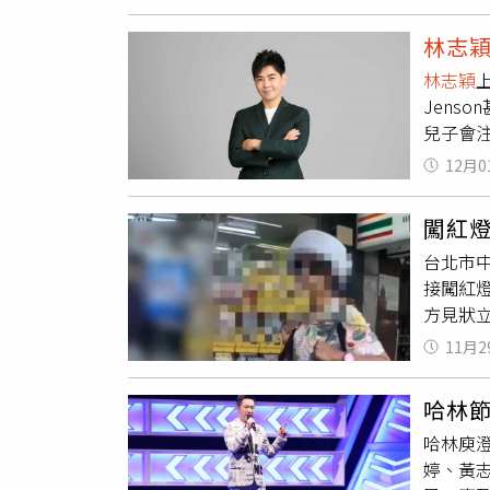
「倒帶
後完美
林志
演唱會
林志穎
志穎
寫
Jenso
PART
兒子會
在林，魅
進」，
人氣與舞
12月0
品牌代
天熱力開
持最佳
闖紅
也支持
台北市
的音樂
接闖紅
自己也
方見狀
家人，他
犯。警
以上的
11月2
快步追
外，他
燈」，
會重返
哈林
再度開
哈林庾
唬弄警
婷、黃
經查證