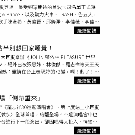
EniX、J.Sheon、TRASH、山姆組成堅
幕後決策層級與政治責任歸屬，長年來仍各說各
小巨蛋登場，最受觀眾期待的首波卡司名單正式曝
笨港國小合唱團登台進行特別演出，眾卡司齊聚，帶
朔迷離。
 Prince，以及動力火車、TRASH、告五人，
場，送上祝福「馬上有錢、馬上找到對象」，與
流量歌手陳泳希、黃偉晉、邱鋒澤、李佳薇、李佳
位舞者氣勢登台，以整齊畫一的手形舞搭配溫柔
rince是首度以團體之姿在海外演出，永瀬廉直言非
並帶上特別製作的5公尺大月亮道具，燈光與造景
繼續閱讀
奮表示：「非常開心也非常期待！希望我們的音
比莉以經典歌曲〈什麼都不必說〉登場，炫麗造
，坦言對這個舞台既熟悉又陌生，笑說：「像是
年發行的新歌〈阿福羅火山〉，洗腦且強勁的
點半別想回家睡覺！
代表作。迎接新一年的忙碌節奏之前，他也格外
。比莉以經典歌曲〈什麼都不必說〉登場。（圖
蛋舉辦《JOLIN 蔡依林 PLEASURE 世界
慧倫將再度登上《紅白》與觀眾共度新年，她透
。演出前夕，場外已被張惠妹、林俊傑、羅志祥等天王天
觀眾耳目一新的感受，期望與大家一起迎接充滿
阿姨：盡情在台上表現妳的72變，啊！對了！不
出，蘇慧倫分享：「每到了新的一年，我都會希
將在台東唱跨年晚會的天后張惠妹也為「親愛
面，邀請大家一起期待。李千娜與顧穎母女檔於
繼續閱讀
依林熬夜大成功，by早上睡的青峰。」演出前
，由顧穎開場當主秀，唱出兩個女孩一路成長的
配「下身失蹤」造型，俐落展現天后強大氣場與修長
合體廣受好評，讓母女倆期待未來能再次合作，
場「倒帶重來」
新高，從舞台機關到視覺編排皆為指標級設計，
也更認識、更喜歡顧穎。」
辦《羅志祥30巡迴演唱會》，第七度站上小巨蛋
026。青峰與
林志穎
夫婦都送上花籃。（圖／常
〈做伙〉全球首唱，嗨翻全場。不過演唱會中也
舞台進行下一段演出，卻因唱得太投入、情緒太
場一愣。羅志祥隨即尷尬又幽默地喊卡，請全場
繼續閱讀