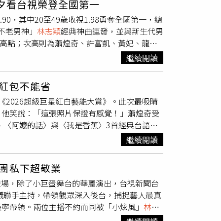
夕看台視榮登全國第一
唐禹哲則依舊穿的是他平時偏好的黑色T恤，
 女主播嚇壞刪文喊：「我服了」． 人妻自挖
0，其中20至49歲收視1.98勇奪全國第一，總
上的紅色名牌球鞋很搶眼，帥氣父子倆很難讓人
「不老男神」
林志穎
經典神曲連發，並與新生代男
爆已登記結婚，對此他們並未做出回應，但已
成為收視高點；次高則為蕭煌奇、許富凱、黃妃、龍千
求婚。（圖／翻攝自微博）本刊曾在2024年拍到
AS的驚喜合作〈想見你想見你想見你〉，則是節目
11月在錄製《披荊斬棘的哥哥》節目，無預警向
繼續閱讀
& Prince與&TEAM的日本粉絲觀看，並紛紛
又自爆和前女友已有11歲的私生子，並說蘇小
」，此外，台視八點檔《寶島西米樂》的廣告也
人世界，更戲劇性地演化成「一家三口」，一牽
紅包不能省
增添親切感，使聊天室出現滿滿「背広」留言。
。唐禹哲與蘇小軒常分享一家三口的可愛照
邀參與《2026超級巨星紅白藝能大賞》。此次最吸睛
仁，指出今年將是「馬不停蹄」的一年。台視將
的合照，並寫下：「本來想找個好一點的時機點
，他笑說：「這張照片保證有感覺！」蕭煌奇受
承辦金曲獎與金馬獎兩大盛典。主播群林益如、鄔凱
子，但年輕貌美，身材好到看不出已是一個孩子
、〈阿嬤的話〉與〈我是香蕉〉3首經典台語歌
成績。蕭煌奇、許富凱、黃妃、龍千玉等四大歌
爭搶，……除了自己，也不是很希望我的任何家
珍貴合照，繼當司機後再解鎖新技能。年初蕭煌
間和保護。」但也表示以後如果大家想看就會分
繼續閱讀
要陪老婆回娘家，所以娘家那邊的紅包也不能
子生活照，看起來十分幸福。
，繼當司機後再解鎖新技能。（圖／華納音樂提
團私下超敬業
末班車〉與〈終究還是因為愛〉兩首代表作，唱出
夜登場，除了小巨蛋舞台的華麗演出，台視新聞台
紅隊開場嘉賓，以熱力十足的演出掀開整晚序幕，演
明儀聯手主持，帶領觀眾深入後台，捕捉藝人最真
在2025年跨界與音樂上的重要進展。而為白隊擔任開場
張寧帶領。兩位主播不約而同被「小炫風」
林志
現穩健現場實力。展望2026，承隆盼事業持續
看得目不轉睛。此外，國際嘉賓King &
，家齊盼工作不間斷，MAX則立下目標：「希