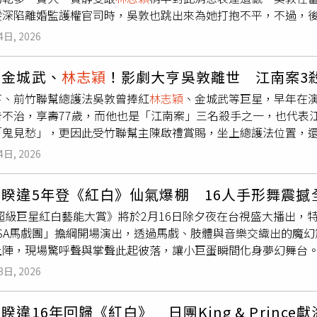
圖／台視提供）
雯深陷離婚監護權官司時，吳敦也跳出來為她打抱不平，不過，
董桂森2人，前往美國執行「鋤奸計畫」。10月10日，3人找
檯面上就無交集。賈靜雯今正在拍戲，透過同事通知得知噩耗，
上午完成埋伏行動，當時董桂森持左輪手槍朝劉宜良眉心開槍，劉
4日, 2026
願他老人家離苦得樂、無病痛安息。」
林志穎
透過吉米工作室回
了2槍確認。3人在結束任務後，依原計畫逃回台灣。為了逮捕兇
感恩，「出道時非常感謝他的照顧，讓我嘗試了軍教、校園、古
4年11月27日宣告破案，美國政府通知駐美代表，要求逮捕陳啟禮等
紅金城武、
林志穎
！影劇大亨吳敦離世 江南案3
是他讓我成就了許多膾炙人口的角色，甚至之後到香港發展也都
政府，聯邦調查局已對中華民國情治單位監聽的電話錄音，找到
亨、前竹聯幫總護法吳敦曾捧紅
林志穎
、金城武等巨星，早年在
在電影史上的堅持與貢獻，希望他一路好走。」而導演朱延平回
報局代表接機等證據，證實情報局介入此事。為此，美國國務院
告不治，享壽77歲，而他也是「江南案」三名殺手之一，也代表
《逃學》系列，到前幾年的《功夫灌籃》，吳敦投資與出品的亞
到美國本土刺殺美國公民，使得2國關係陷入緊張，美國國務院也
「鬼見愁」，更因此受竹聯幫主陳啟禮賞賜，坐上總護法位置，還
女皆隨伺左右，孝親之情令人感動，我們最後一次見面是月前他
大壓力 。在美方施壓下，中華民國政府雖承認江南案為情報局官
陳、吳回台受審，監禁6年多後出獄。而吳敦出獄後跨足演藝圈，
聞他昨日是在睡夢中辭世，離苦得樂，祝福他和他的家人。」
斷專行所致，非總統蔣經國授意，並因此逮捕了情報局長汪希苓
4日, 2026
龍院》，以及蘇有朋和賈靜雯合演的《新倚天屠龍記》，每一部
案人員在台灣審理。隨後陳啟禮與吳敦被判無期徒刑，但由於2人
則因身體問題逐漸退出螢光幕前，2025年還曾出書談江南案往
一般囚犯沒有的特權待遇，且在服刑6年多後就陸續出獄。而董桂
睽違5年登《紅白》仙氣爆棚 16人手形舞震撼
病情過重仍離世，享壽77歲，家屬悲痛萬分，預計2月15日舉
國受審，成為本案唯一被引渡至美國審判的嫌犯，他因謀殺與販毒
6超級巨星紅白藝能大賞》將於2月16日除夕夜在台視盛大播出
他在獄中捲入鬥毆事件，疑遭華青幫殺手刺殺身亡。陳啟禮出獄後則
CASA馬戲團」擔綱開場演出，透過馬戲、肢體與音樂交織出的魔
香港治療，同年病逝。至於吳敦，假釋出獄後轉向影視產業，曾
上陣，現場驚呼聲與掌聲此起彼落，讓小巨蛋瞬間化身夢幻舞台
康欠佳，最終於本月3日在睡夢中辭世。至此，「江南案」3名主
總主持人Lulu黃路梓茵、紅隊隊長陳明珠、白隊隊長黃偉晉領軍
憂遭到滅口，曾預錄錄音帶，自述行動係受國民黨指使。事後竹
3日, 2026
King & Prince、全球組合&TEAM以及永遠的男神
林志穎
率先
」張安樂，在美國公開錄音內容，指稱蔣經國次子蔣孝武涉案，
火車、黃妃、辛龍、許富凱、告五人、蔡旻佑、白安、李千娜、顧穎
仍被外放至日本和新加坡，逐漸淡出政府決策的核心。1986年
穎
睽違16年回歸《紅白》 日團King & Prince