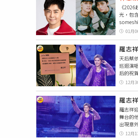
比莉、龍
政治史
《202
強陣容，
話。隨
光，包
領全場
some
觀眾玩
歡、李千
嗓音演
01月0
常開心
呼應歌
樂能傳
型令人
羅志
新人第
旋律瞬
天后蔡依
珍惜與
／台視
巡迴演唱
露這次
后的祝賀
能量的
要9點
望有一
12月3
的妹子
《紅白
日Jol
過程，
羅志
比例，
李千娜
羅志祥迎
Joli
舞台的
朝貴攝
出現意
滿，竟
12月1