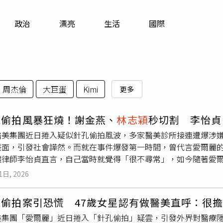
寵物
政治
漂亮
生活
國際
運勢
運動
梅酒
周杰倫
大巨蛋
Kimi
更多
麗偷拍風暴狂燒！謝金燕、
林志穎
秒切割 李怡貞
醫美集團近日捲入疑似針孔偷拍風波，多家醫美診所接連遭爆涉
畫面，引發社會譁然。而就在事件爆發第一時間，曾代言愛爾麗
讓律師李怡貞直言，自己當時就覺得「很不尋常」，如今隨著愛
「果然後面還有事。」李怡貞近日發文表示，這幾天持續觀察偷
1日, 2026
是謝金燕與
林志穎
切割代言的速度實在太快。她坦言，一般藝人
認事實、觀望風向，或進入冷靜期，不太可能第一時間就如此決
麗偷拍案引恐慌 47歲女星認有做醫美直呼：很
為「事情恐怕不單純」。其中
林志穎
已公開表示，自己與愛爾麗
美集團「愛爾麗」近日捲入「針孔偷拍」疑雲，引發外界對醫療
謝金燕方面也迅速切割相關合作。李怡貞則直言，兩人動作之快