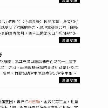
繼續閱讀
，讓現場氣氛既專業又溫暖。張寧（左）攜手顏明儀
酈亭，今年也寫下新紀錄。郭于中成功圓夢，成
機會再度站上小巨蛋舞台高歌一曲。初登大舞台
以活力四射的〈今年夏天〉揭開序幕，身旁30位
力轉化為興奮，與滿場觀眾共度歡樂時光。主播
都感受到了沸騰的熱力，展現其穩健台風。隨後
ince私下默契十足，爽快答應現場演出，片段曝光後更引
純真的青春歲月。舞台上邀請來自全校僅約40名
下瘋狂練習中文發音，展現高度專業。謝安擔任
的帥氣黑色夾克相互輝映，如繁星點點點亮夜
期將至，主播群也分享規劃。張寧將為父親慶祝七十大
繼續閱讀
場觀眾跟著大合唱，也為偏鄉孩子搭起被世界看
」。謝安除了在棚內陪伴觀眾守歲，更規劃了個
福的音樂國度。
林志穎
率領FEniX、U:NUS及
海
曲都有美好回憶〉重新編曲共同演繹。三組團體在
安然離開，為其充滿爭議與傳奇色彩的一生畫下
核心領軍共舞，迸發出強烈火花，氣勢磅礡的
愁」之稱。而他最具爭議的事蹟無疑是1984年
好久不見的粉絲打招呼，並送上新年祝福：「一
：吳敦、竹聯幫總堂主陳啟禮與忠堂堂主董桂
。
林志穎
也在台上向Lulu道恭喜，並祝福她「馬
南案」是1984年10月15日由中華民國國防部情
，與現場觀眾大玩骰子比大小、豪爽送出新春紅
繼續閱讀
南」），在美國加州遭到國防部情報局吸收的
現金，可以轉帳嗎?」主持人Lulu隨即提議由
年旅居美國，1984年出版《蔣經國傳》，內容包
好意思啦！」讓Lulu連忙澄清：「我還沒懷
當局起初曾透過威逼利誘要求劉宜良停筆，但未
品、舉辦演唱會」，一席話立刻讓現場粉絲充滿
躍演藝圈，曾捧紅
林志穎
、金城武等巨星，也是
國禎在任內與蔣經國之間的權力衝突及其遭受的
S及F.F.O三組人氣男團，帶來表演的最後壓軸高
當製片人時，對賈靜雯的演藝事業幫助甚多，當
，國防部情報局派遣台灣竹聯幫首任總堂主陳啟禮