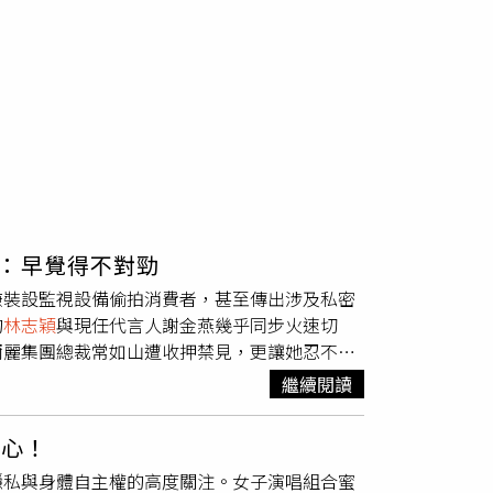
：早覺得不對勁
嫌裝設監視設備偷拍消費者，甚至傳出涉及私密
的
林志穎
與現任代言人謝金燕幾乎同步火速切
爾麗集團總裁常如山遭收押禁見，更讓她忍不住
拍案新聞風向與後續進展，而最先讓她感到疑惑
繼續閱讀
若與品牌合作多年，當品牌出現爭議時，通常都
絕地劃清界線，因此她當下看到兩人反應時，就
擔心！
的合作早已結束，並強調「一切交由司法處
隱私與身體自主權的高度關注。女子演唱組合蜜
，真的相當少見，而後續發展也印證她的懷疑，