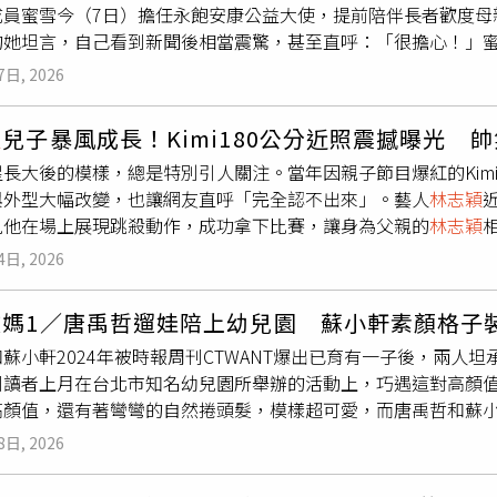
成員蜜雪今（7日）擔任永飽安康公益大使，提前陪伴長者歡度母
集團總裁常如山目前已遭收押禁見，事件持續向上延燒。除此之
的她坦言，自己看到新聞後相當震驚，甚至直呼：「很擔心！」
在診所遭爆偷拍後，則是立刻發出「保留立場」聲明，但目前相
蜜雪透露，自己過去曾到醫美診所進行去斑、美白等保養療程，
女性私密處醫美療程，其恐怖程度甚至「比廁所針孔偷拍還可怕
7日, 2026
己當然也會擔心，因為是很隱私的事，會去醫美的人都是愛美的
意偷拍、錄影，甚至讓對方誤以為只是公共區域監視用途，卻實
直言，無法接受任何侵犯身體自主權與個人隱私的行為，認為相
權。她也以自身律師工作舉例表示，即便法律諮詢需要錄音，也
穎
兒子暴風成長！Kimi180公分近照震撼曝光 
擴大，也讓多位曾合作藝人陸續表態。現任代言人謝金燕第一時
同意，不得偷偷攝錄兩造間對話，本來就是專業倫理基本素養」
星長大後的模樣，總是特別引人關注。當年因親子節目爆紅的Kim
認有侵害行為，並稱相關設備已停用，但她仍認為事件已踩到底
診所會找網紅拍攝業配、體驗女性私密處醫美，而背後疑似與黃
與外型大幅改變，也讓網友直呼「完全認不出來」。藝人
林志穎
而曾與愛爾麗合作的
林志穎
，昨也透過經紀團隊表示，雙方合作
尚未證實，但她坦言，「光想到就細思極恐」。她也忍不住質疑
見他在場上展現跳殺動作，成功拿下比賽，讓身為父親的
林志穎
一切交由司法」，低調切割爭議。隨著風波延燒，外界也發現愛
出，女性在進行私密部位療程時，過程中難免會出現呻吟、脆弱
恤，並寫下「proud mama」，一家人對Kimi的表現感到
已於昨晚悄悄更換，改以AI生成的美女圖片取代，相關動作再度
入身體的畫面，「這樣的內容，創意私房會喜歡嗎？我想，我們
4日, 2026
圖／翻攝自陳若儀IG）隨著話題延燒，網路上也流傳Kimi的正面
會被惡意與邪惡滲透的速度，比大家想像中還快，網路世界更充
質陽光自信，與當年參與《爸爸去哪兒》時的稚嫩模樣形成強烈對比
蜜糖」。她也提醒家長與年輕人，這個時代早已不同，除了要學
嫩媽1／唐禹哲遛娃陪上幼兒園 蘇小軒素顏格子
，但整體外型更偏向母親。
林志穎
在2013年帶著年僅約3歲的K
。
蘇小軒2024年被時報周刊CTWANT爆出已育有一子後，兩人
過為了孩子的成長與學習環境，
林志穎
在Kimi就讀小學後，便減
刊讀者上月在台北市知名幼兒園所舉辦的活動上，巧遇這對高顏
信，與當年參與《爸爸去哪兒》時的稚嫩模樣形成強烈對比。（
高顏值，還有著彎彎的自然捲頭髮，模樣超可愛，而唐禹哲和蘇
時透露，Kimi身高已達180cm，近來熱愛羽球運動，經常練
伴著小孩成長的時時刻刻。唐禹哲和蘇小軒雖然打扮休閒又戴口
觀眾：「希望將來有一天，他（Kimi）可以出來比賽，你們會支
8日, 2026
傳了爸媽的好基因，長相十分可愛。（圖／讀者提供）上月7日有
6歲的Kimi已褪去童年圓潤臉龐，五官輪廓更加分明、身形修
年4歲的「小禹哲」，參加該園所舉辦的活動，有別於平時蘇小軒
了」、「越來越像媽媽」，再度掀起一波回憶與討論熱潮。 更多