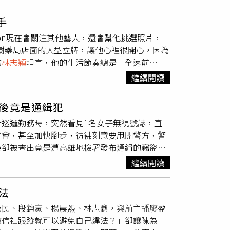
什麼。」現場笑聲與掌聲不斷，他也在重來一次
愛轉角〉後，出現意外插曲。（圖／蘇聖倫攝）
手
儀、邱瓈寬、任賢齊等人皆送上花籃與祝賀。
林
son現在會關注其他藝人，還會幫他挑選照片，
無二的演唱會，見證最瘋狂的 SHOW
樹藥局店面的人型立牌，讓他心裡很開心，因為
囉！」畢書盡也力挺表示：「舞王小豬哥，王者風範
的
林志穎
坦言，他的生活節奏總是「全速前
演啟動，巡迴日本、新加坡、澳門等地，展現超高
補給、保持最佳狀態。最近他接下擔任連鎖藥局
，羅志祥於2025年尾聲再度回到台北，連續兩
繼續閱讀
關鍵其實很簡單，就是選對補給，讓自己隨時保
6年的新年歡樂時刻。
示，參加原因是對開車的興趣，並非賽車，家人
後竟是通緝犯
恢復一點，並注重養生。日前他剛完成連續三週
巡邏勤務時，突然看見1名女子無視號誌，直
」關鍵，
林志穎
分享，在演出前會暖身動一動，
理會，甚至加快腳步，彷彿刻意要甩開警方，警
。他也感動很多粉絲支持著他，關係像朋友也像
後卻被查出竟是遭高雄地檢署發布通緝的竊盜
6年，
林志穎
計畫將會與認識的藝人一起做10場
然直接闖紅燈，後方警員大喊制止都無效，只好
卻沒有機會聽到的音樂作品重新編曲演出，此
繼續閱讀
稱「因為眼睛被割到，看不清楚標線所以才闖紅
，他正在考慮一個自己滿喜歡的腳本，可能有機
，便要求她報出身分證字號。沒想到，傅女此時
法
脫口而出：「我認識
林志穎
！」企圖用名人關係
為民、段鈞豪、楊晨熙、林志鑫，與前主播廖盈
次催促下，她只好不情願地報出身分證字號。一
徵信社跟蹤就可以避免自己違法？」卻讓陳為
方當場準備上銬逮捕，傅女竟又跳出另一句讓人