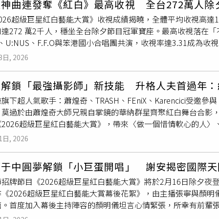
穎
神曲連發奪《紅白》最高收視 全台272萬人除
是換上格子襯衫配上素顏，看起來相當年輕如同女大生一般，至於
責金句補刀 全場跪了． 《逐玉》鄧凱看直播被炎上！粉絲暴怒
026超級巨星紅白藝能大賞》收視成績揭曉，全體平均收視高達1.9
母看來頗有型。唐禹哲還將「小禹哲」扛上肩頭，「小禹哲」腳
允潔一句「正不正」老公神回全炸 出口全網傻眼
達272 萬2千人，穩坐全台除夕節目冠軍寶座。最高收視落在
幾眼，而蘇小軒則一直溫柔地在一旁注視著，雖然去年9月兩人被
iX、U:NUS、F.F.O與笨港國小合唱團共演，收視率達3.31
父母的路上進行著。唐禹哲曾於2023年在節目錄影時向蘇小軒
歌王歌后的紅白擔擔麵台語劇；八三夭與 &TEAM NICHOL
蘇小軒帶著兒子去公園玩。（圖／本刊攝影組）唐禹哲2023年
3日, 2026
而除夕當日，台視官方YouTube直播引發熱烈討論，吸引許多King 
歲的女友蘇小軒求婚，戒指還是
林志穎
大方出借，求婚成功後，他
「很喜歡台灣紅白的歌詞字幕，跟著歌曲情境設計非常漂亮好看
情。但才事隔四個月，在2024年3月，本刊捕捉到他們不僅是兩
奇解鎖「最強攝影師」新技能 升格人夫首過年：
網友留下深刻印象，由日文發音「背広」衍生的「西米樂」名稱
年約2歲的小孩到公園玩，上演親子樂園的畫面實在讓人驚掉下巴
旗下超人氣歌手：蕭煌奇、TRASH、FEniX、Karencici受
3日）台視舉辦新春開工團拜，董事長黃崧發放開工紅包並勉勵同
圖／翻攝自臉書）新聞曝光後，蘇小軒隨即在臉書上PO出跟小孩
，莫過於由蕭煌奇大師兄親自掌鏡的華納群星齊聚紅白舞台合影
26WBC世界棒球經典賽、2026FIFA世界盃等國際賽事，並
說，我的小情人。」認了本刊所拍到的就是她與唐禹哲所生的孩
《2026超級巨星紅白藝能大賞》，帶來〈做一個惜情軟心的人〉
乃榕等人也出席分享溫馨年節時光，共同祈願新的一年再創亮眼
而唐禹哲也發文強調「自己私底下習慣生活低調，不喜歡張揚，
，他也化身「最強攝影師」，親自掌鏡為華納群星留下紅白舞台
的紅白擔擔麵台語劇，創下收視佳績。（圖／台視提供）
我被注目，或公開去說，所以很多事情選擇不回應，想给家人空
1日, 2026
一年多的女友正式登記結婚，他笑說：「今年多了一個新身份，
望得到大家祝福。而小倆口也真沒食言，此後經常分享可愛的親
蕭煌奇化身攝影師，親自掌鏡為華納群星留下紅白舞台珍貴合照
郭于中圓夢解鎖「小巨蛋開唱」 謝安揭密國際天
ASH受邀參演《2026超級巨星紅白藝能大賞》，帶來〈幸福的
招牌節目《2026超級巨星紅白藝能大賞》將於2月16日除夕
與穩健現場實力，為除夕夜留下深刻回憶。Karencici擔任
作《2026超級巨星紅白藝能大賞幕後花絮》，由主播張寧與顏
by I〉與〈Pretty Girl Things〉兩首代表作，完美呈現她
面。首度加入幕後主持陣容的顏明儀坦言心情緊張，所幸有前輩
iX，這次更與不老男神
林志穎
攜手帶來跨世代合作舞台，5位成員展
，張寧大讚其親切且充滿舞台魅力；身為賽車迷的顏明儀則在彩排時
浦洋許願再辦演唱會與推新專輯，峻廷期待弟弟們退伍後重啟演出