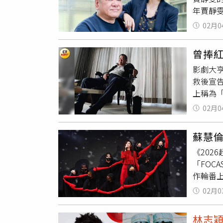
潮。（
年賈靜
率吳敦和
兩人在
15日
02月0
突然，
部補開
提攜的
於198
曾捧
合作，
國民黨
影劇大
謝吳哥
幾位情
救後宣
院》、
派殺手
上稱為
養，子
施加強
案」，
悅，聽
官員獨
02月0
《新烏
堅持涉
敦近年
龍蝦等
蘇慧倫
醫，但他
引渡至美
《202
年2月，
「FO
臟癌赴
作輪番
晚年健
節，由
當年擔
02月0
本人氣男團
「白狼
倫、動力
武之後
林志