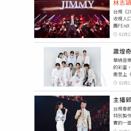
林志
扮，而
隊員扛
台視《2
年輕父
坑？蔡
收視人口
不多看
團FEn
在當個好
玉等四大
唐禹哲和
02月2
第三高。
小他13
留言：
軒也知
蕭煌
讓日本
著一個
華納音樂
今（2
片。（
的彩蛋
轉播20
跟大家
邀登上
雯、侯
的媽。
曲之外
王歌后
人因為
02月1
奇交往
享，希
省。」
主播
供）TR
台視春節
細膩情感
特別製
唱〈Ba
實的一
的FEn
穎
圈粉
精進，