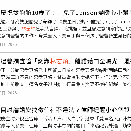
」重來，自嘲表示：「剛剛唱得很好，情緒也很好，也沒有破音
完成演出，展現舞台臨場反應與專業。羅志祥在演唱經典歌曲〈
穎
慶祝雙胞胎10歲了！ 兒子Jenson變暖心小幫
同時也收到演藝圈滿滿祝福，包括天后江蕙、
林志穎
與老婆陳若
上週六剛為雙胞胎兒子舉辦了10歲生日派對。他提到，兒子Jen
下：「恭喜亞洲流行天王出道30週年，創造無數經典與回憶，獨一
n甚至參與了
林志穎
這次代言照片的挑選，並且會注意到家附近大
Y。」江蕙則祝福：「GOOD SHOW，嗨翻小巨蛋，一起幸福
注意到爸爸的工作。身兼藝人、賽車手與三個孩子爸爸多重身份
力震撼小巨蛋！」《羅志祥30巡迴演唱會》自2024年高雄首
工作與家庭不斷切換，因此他始終認為健康活力的關鍵就是選對
台實力。繼2023、2024年連續兩年在高雄巨蛋陪伴歌迷跨年後
1日, 2025
言人，現年50歲的他，親揭自己的健康管理秘訣：「健康活力的
唱，並於今晚加碼施放300發煙火，陪歌迷提前跨年，迎向202
狀態。」他最近在IG上分享參與法拉利賽道嘉年華的花絮，他表
燈遇警攔查嗆「認識
林志穎
」離譜藉口全曝光 最
他做喜歡的事。為了維持體能，他近期都有透過小跑步讓自己多
中正一分局忠孝東路派出所警員日前在忠孝東路與紹興南路口執行
節演出，中間還遇到大雨，提到應對高強度表演的「體力一條龍
燈穿越車流不息的忠孝東路，警員當場喝令她停下，但她完全不
盡量保持身體微熱，演出後身體流汗時更要特別注意，避免受涼
立即上前攔查，這名女子卻開始一連串令人哭笑不得的辯解，最
也許下心願，希望能有機會跟大家一起唱到70歲。展望明年202
方表示，這名47歲傅姓女子當時在北市街頭閒晃，行經路口時突
音樂巡演，主要的演出內容是將重新製作以前發行過、大家喜愛
9日, 2025
上。被攔下後，詢問她為何無視紅燈時，傅女竟滿口怪理由，聲
也正在計劃發行新的歌曲，自己也透露目前更有影視界人士接觸
還裝出一副無辜表情。但警方觀察到她神情閃爍、講話前後矛盾
電影或戲劇作品。
節目討論婚變找徵信社不違法？律師提醒小心個資
始「演戲」，不但拖拖拉拉不肯報身分，還突然搬出大咖藝人，
澄慶主持公視益智節目《哈！真相大白了》邀來「愛車名人」陳
方。然警方未受影響，依舊嚴正要求她配合身分查驗。最終在多
志豪等人參賽。但節目上與時事有關的題目「懷疑配偶外遇，請
，警方果然發現她正是高雄地檢署以竊盜罪通緝在案的嫌犯，警