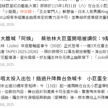
千玉、蕭煌奇、盧廣仲、黃偉晉、李佳薇、李佳歡、八三夭、邱鋒澤、F
上邁向民主化的重要轉折之一。儘管司法程序曾告一段落，關於
6超級巨星紅白藝能大賞》即將於115年1月31日（六）在台北
今年也邀請到蕭景鴻（阿弟）、蔣三省、U:NUS、F.F.O、
著3名槍手相繼離世，關鍵證人凋零，「江南案」的真相恐愈發撲
含「小旋風」
林志穎
，「玉女掌門人」蘇慧倫，日本人氣男團King &
觀眾高喊祝福「精彩奔騰、馬到成功」，此外，曾莞婷也來到現
shiit山姆等多組獲金曲獎肯定的實力派卡司，並集結年度華語
遊戲共迎新春。蘇慧倫睽違5年再度登上《紅白》舞台，率領16
娜、顧穎、Karencici、白安、蔡旻佑等超強卡司。King & P
唱〈929〉，瞬間擄獲全場觀眾的心，隨後帶來〈黃色月亮〉，
6日, 2026
，並期待登台後能感受到與日本節目不同的氛圍，高橋海人則興
曲意境，畫面唯美動人，歌聲更將台下歌迷深深吸引。緊接著，
達給還不認識我們的朋友。」
林志穎
睽違16年驚喜重返《紅白》
眼前一亮，全場觀眾隨之高歌，尖叫聲此起彼落，緊接演唱睽違4
祥大膽喊「阿姨」 蔡依林大巨蛋開唱被調侃：9
一次演出，很期待也很興奮。」這次演出將帶來出道以來的經典
間點燃全場節奏，觀眾隨音樂揮舞螢光棒，舞台氣氛嗨到最高點
林（Jolin）年度壓軸盛事今（30日）正式登場，一連3天在臺北大巨
家人團聚的時光，表示：「過年最重要的是有家人的陪伴。」蘇
提供）
會 TAIPEI 2025-2026》，預計將吸引12萬名歌迷朝聖
會有16位舞者助陣，一同為舞台注入活力，並以不同的嘗試帶給
花籃填滿，星光熠熠。好友羅志祥在花牌上幽默寫下：「Jolin
新年，在2025年蘇慧倫不僅睽違5年發行新作，也完成了巡迴演
半想要回家睡覺喔，因為觀眾太嗨了，就陪大嗨到炸裂吧。」明晚
些新鮮的事情發生。」同時預告今年會帶著新作品與歌迷朋友見
0日, 2025
」獻上祝賀：「愉悅到底，辣翻全場！」好友青峰則說：「祝福蔡
》再度合體，李千娜透露這次將會帶來從未嘗試過的形式與曲風
in率先釋出系列彩排照，親自演繹周邊商品。她以寬版帽 T 搭
再由李千娜接棒詮釋耳熟能詳的年代熱曲。先前演唱會中的驚喜
祥唱太投入出包！錯過升降舞台急喊卡 小巨蛋全
讓粉絲驚呼「還沒開唱就想全包」。此次大巨蛋站製作規格再創
也不忘帶著滿滿母愛表示：「希望再一次的合體會令大家感動，
來出道30週年里程碑，今（13日）起一連兩晚在台北小巨蛋舉
n已準備好以最高規格的「愉悅宇宙」，帶領歌迷跨越 2025、迎向 2
他，從節目內容、舞台設計到嘉賓卡司全面升級，驚喜帶來新歌
）
外插曲，羅志祥在演唱經典歌曲〈愛轉角〉後，原本應站上升降
忘了走到預定位置，等到升降舞台升起時，他仍站在台下，讓全
3日, 2025