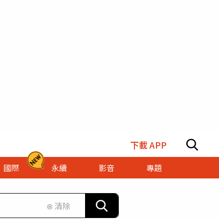
下載 APP
國際
永續
影音
專題
⊗ 清除