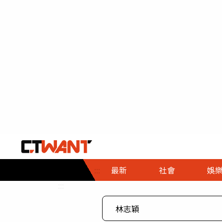
社會首頁
娛樂首頁
財經首頁
政
:::
最新
社會
娛
時事
即時
熱線
:::
直擊
大條
人物
調查
專題
３Ｃ