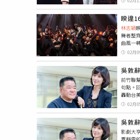
02月1
Prin
望今年
主持《
睽違
為首位
林志穎
的陳酈
舞者整
謝安此次
曲風一
發日本
學生的
King
02月0
空，純
壽，顏
見的音
人滑雪
吳敦
F.F.
前竹聯
小舞台輪
句點。
演出締
轟動台
馬當先
森，均已
上有個
02月0
報局主
包，更當
台灣黑道
她加碼
吳敦辭
括蔣家
啦！」
影劇大
能奏效
期待，
賈靜雯
政治壓