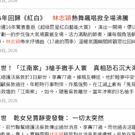
1日, 2026
ce與&TEAM的表現也令她們印象深刻，藝人們努力用中文互動
能拿下金曲獎！」
紅白》幕後花絮。（圖／台視提供）負責暖場主持的郭于中與陳
16年回歸《紅白》
林志穎
熱舞飆唱掀全場沸騰
在小巨蛋舞台高歌的主播，直呼「超級滿足！」也期待未來還有
睽違16年驚喜重返《超級巨星紅白藝能大賞》，演出一開場，便
亭則自曝「緊張到快吐了」，靠著反覆練習與搭檔鼓勵，才將壓
齊劃一的步伐強大氣場震撼全場，活力滿點的節奏，讓每個角落
負責迎接King & Prince與&TEAM。她透露，King & Pr
轉，
林志穎
帶來抒情曲〈17歲的雨季〉溫暖氛圍瞬間將觀眾拉回
網友熱議。而&TEAM對細節的極高要求也讓她動容，團員在台
桃園笨港國小合唱團員同台，18位孩子穿著純白上衣，與
林志穎
 & Prince與&TEAM記者會主持人。（圖／台視提供）春節假
9日, 2026
淨清澈的嗓音與
林志穎
溫潤的歌聲交織，溫暖而澎湃的氛圍讓全
明儀計畫赴台中體驗卡丁車，郭于中則回高雄朝聖「超人力霸王
樂舞台，期待社會能給予更多支持與關注，小巨蛋瞬間沉浸在幸
特訓，準備為下個雪季精進基本功。
辭世！「江南案」3槍手撒手人寰 真相恐石沉大
O三組人氣男團，帶來表演的最後壓軸高潮，將神曲〈不是每個戀
幫總護法吳敦於3日辭世，享壽77歲。據親友轉述，他於睡夢中
番展現極具爆發力的Rap，隨後
林志穎
神速換裝，再度回到舞台
回顧吳敦過往，年輕時行事剽悍、作風強勢，在江湖上素有「鬼見
造了當晚最令人屏息的震撼名場面。演出結束後，
林志穎
親切和
美政壇的「江南案」。如今，隨著吳敦離世，當年涉案的3名槍手
、馬力全開」，看到香港粉絲還立刻用廣東話打招呼，相當寵粉
不在人世，真相恐石沉大海。據《ETtoday新聞雲》報導，「江
馬寶寶！」除了精采絕倫的演出，
林志穎
更在台上展現親民魅力
5日, 2026
導，在美國實行的1場刺殺行動。華裔美籍作家劉宜良（筆名「江
場加碼現金6600。
林志穎
摸了摸口袋，笑說：「我表演身上沒帶
竹聯幫份子刺殺身亡。據悉，1967年取得美國國籍的劉宜良長
，
林志穎
一聽她要自掏腰包，立刻笑說：「這樣用你的奶粉錢，不
世 乾女兒賈靜雯發聲： 一切太突然
內部與中國國民黨內部之派系鬥爭，被視為「打擊領袖威信」。
談到新的一年，
林志穎
也透露自己最大的期待，就是「推出新作
亨、前竹聯幫總護法吳敦傳出過世消息，享壽77歲。而他過去活
。劉隨後更著手準備撰寫前台灣省主席吳國禎傳記，內容涉及吳
為即將到來的除夕夜再添一波驚喜。
林志穎
率領FEniX、U:NU
的乾爹、貴人。賈靜雯跟
林志穎
稍早對此消息表達遺憾。吳敦在
力。相關動向引發國民政府高度警戒，最終釀成殺機。1984年