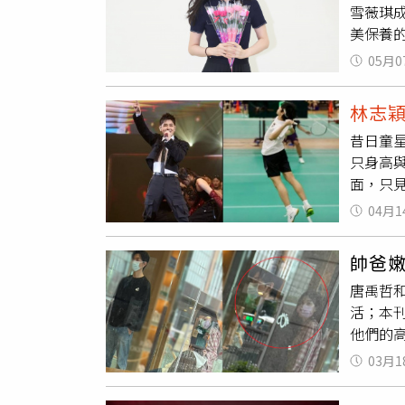
雪薇琪
愛爾麗
美保養
藍方，
提供）
容涉及
05月0
有，自
明確同
性角度
體自主
林志
件持續
「未經
昔日童
方雖否
分醫美
只身高
用途。
息真偽
面，只
應，「
怡貞指
的應援T
照片，
器具進
04月1
T恤。（
焦點。
這個社
整體氣
淵的「
帥爸
的神韻
與安全
唐禹哲和
紅。不
活；本
陽光自
他們的
樂節演出
認真陪
問台下
03月1
哲」遺
顯示，1
帶著今
大變帥