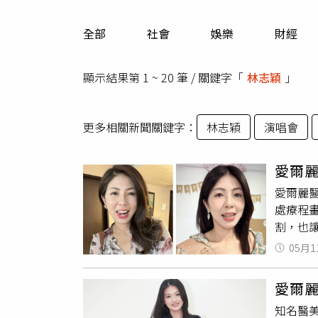
人物
汽車
全部
社會
娛樂
財經
專欄
房產新勢力
顯示結果第 1 ~ 20 筆 / 關鍵字「
林志穎
」
更多相關新聞關鍵字：
林志穎
演唱會
愛爾
愛爾麗
處療程
割，也
驚呼：
05月1
的，就
會先確
愛爾
直覺認
知名醫
理」；