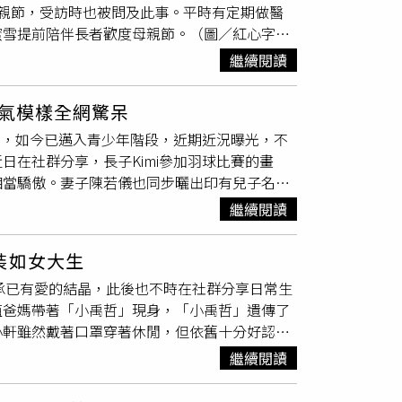
親節，受訪時也被問及此事。平時有定期做醫
外，李怡貞也提到，另一位曾代言相關診所的許
蜜雪提前陪伴長者歡度母親節。（圖／紅心字會
關代言內容並未全面撤下。她直言，如果偷拍內
因此特別有感，「原本以為只有飯店才有可能會
」。李怡貞指出，在專業醫療環境中，未經患者
繼續閱讀
人，或者剛做完醫美不想被別人看到」。她以女
際錄下醫療與手術過程，早已嚴重侵犯隱私與身
關問題不該被輕忽。愛爾麗偷拍風波爆發後，事
一定要事前取得當事人同意並清楚說明用途，
帥氣模樣全網驚呆
間便透過經紀公司發聲，表示已向業者查證，對
。李怡貞進一步透露，近期網路甚至流傳，有部
i，如今已邁入青少年階段，近期近況曝光，不
線，因此要求全面停止使用其肖像作為任何宣傳
子佼相關的「創意私房」案件有所關聯。雖然消
近日在社群分享，長子Kimi參加羽球比賽的畫
已於今年正式結束，對於案件細節不便多做回
：「手術行為真的適合拿來業配或推廣嗎？」李
相當驕傲。妻子陳若儀也同步曬出印有兒子名字
爾麗官方臉書原本使用謝金燕作為大頭貼及封面
狀態，甚至部分侵入式療程，可能涉及長型醫療
與有榮焉。妻子陳若儀也同步曬出印有兒子名字的應援
引發網友熱議，也讓整起事件持續成為外界關注
其實都有答案了。」李怡貞最後無奈感嘆，如今
繼續閱讀
近照。照片中，Kimi身穿運動服、手持羽球拍，
斥許多包裝成甜美誘惑、實際卻可能將人拖入深
。部分網友認為Kimi眉眼仍帶有父親年輕時
會辨別是非，更要懂得保護自己與下一代的隱私
裝如女大生
imi參加《爸爸去哪兒》第1季後，讓兒子迅速走
坦承已有愛的結晶，此後也不時在社群分享日常生
少曝光，讓他回歸一般學生生活。Kimi整體氣質
值爸媽帶著「小禹哲」現身，「小禹哲」遺傳了
圖／翻攝自微博）
林志穎
曾在2024年底於廣西音
小軒雖然戴著口罩穿著休閒，但依舊十分好認，
習跳殺動作，讓他看了十分欣慰。
林志穎
當時也笑
罩，但仍相當好認。（圖／讀者提供）「小禹
持他嗎？」獲得全場熱烈回應。近期曝光的照片
繼續閱讀
讀者在某知名幼兒園外巧遇唐禹哲和蘇小軒，
長，整體氣質穩重成熟。網友紛紛留言表示，「長
在社群上分享自己穿著各式漂亮合身的洋裝打
三立新聞網報導． 蕭薔《浪姐7》霸氣爆棚！為