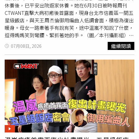
暫停鍵，如今獲得重生。鬼門關前走一遭，休養半年她也暫
休養後，已平安出院返家休養。她在6月30日被時報周刊
時不考慮回歸工作，希望先靜養身體珍惜當下。立威廉驚傳
CTWANT直擊大病初癒後首露面，現身台北市信義區一間五
罹癌，去年9月住院開刀切除腫瘤。（圖／經紀人提供）49
星級飯店，與天王周杰倫御用編曲人低調會面，積極為復出
歲立威廉去年8月確診甲狀腺癌2期，先後經歷2次手術。第
暖身。母女一路牽著手有說有笑，途中温嵐不知說了什麼，
1次手術歷時5個小時，原以為熬過難關，卻得知癌細胞已擴
逗得媽媽笑到彎腰、緊抓著她的手。（圖／本刊攝影組）6
散至淋巴，必須再次接受手術。雖然目前病情已受控制，但
月30日中午，身著一身黑色無袖連身長裙、戴著白色帽子及
繼續閱讀
07月08日, 2026
必須進行後續長達5年的追蹤期，他也透露近期肺部意外照
黑框眼鏡的温嵐，在母親陪同下現身飯店大廳。温嵐臉上僅
出結節。先前治療期間，他提起筆寫下長達4頁的遺書，詳
畫著淡妝，整體氣色看來不錯，但仍略顯虛弱。母女一路牽
細安排財產並為摯愛的家人做好準備，透露自己唯一捨不得
著手有說有笑，途中温嵐疑似說了有趣的內容，隨即逗得媽
的，是無法陪伴女兒長大。
媽笑到彎腰、緊抓著她的手，互動相當溫馨。温嵐、温媽母
女倆與前「鐵竹堂」成員、知名音樂人
林邁可
低調會面。
（圖／本刊攝影組）隨後，温嵐、温媽母女倆前往飯店一樓
餐廳，與前「鐵竹堂」成員、知名音樂人
林邁可
會合。說起
温嵐跟
林邁可
兩人可是淵源深厚，早在2001年發行的專輯
中，當時〈動心〉這首歌 就是他們兩個一起合唱的；2003
年兩人也曾合作R&B情歌〈能不能〉。此外，
林邁可
也是周
杰倫長年合作的御用編曲人，曾參與〈愛在西元前〉、〈夜
曲〉等多首經典作品編曲，累計合作歌曲多達45首。不久