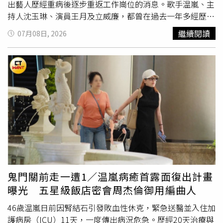
出藝人歷經重病後逐步重返工作崗位的消息。歌手温嵐、主
持人沈玉琳、演員王月及立威廉，都曾在過去一年多經歷生
死關卡，如今有人積極復工、有人持續休養，也有人仍持續
繼續閱讀
07月08日, 2026
接受治療，健康狀況備受外界關注。演藝圈「荒謬大師」沈
玉琳去年7月因身體不適緊急住院，後續確診罹患白血病。
（圖／侯世駿攝）演藝圈「荒謬大師」沈玉琳去年7月因身
體不適緊急住院，後續確診罹患白血病（俗稱血癌），從三
軍總醫院轉往台大醫院接受進一步醫療照護。之後沈玉琳透
過社群平台親自證實被診斷出「白血球異常增生的白血
病」，。歷經長時間治療與休養後，今年3月他出席公視台
語台新節目《黑白威廉Fighting》開播記者會，正式宣告復
工，日前已滿血回歸，重回《11點熱吵店》等節目主持崗
位。演員王月去年11月在家昏倒，經歷2次頭部手術，至今
年5月身體恢復健康。（圖／翻攝自王月FB）演員王月去年
11月在家昏倒，經歷2次頭部手術。當時，王月緊急送醫，
鬼門關前走一遭1／温嵐病癒首露面復出計畫
進行開顱手術取出血塊後，在加護病房昏迷5天，病情一度
曝光 五星級飯店密會周杰倫御用編曲人
危急，醫生也查不出原因，還好現在逐漸康復，沒有大礙。
今年5月身體恢復健康的王月，出席舞台劇慶功宴，現場一
46歲温嵐日前因腎結石引發敗血性休克，緊急送醫並入住加
一擁抱好朋友，更忍不住激動情緒，她形容好像人生被按下
護病房（ICU）11天，一度傳出病況危急。歷經20天治療與