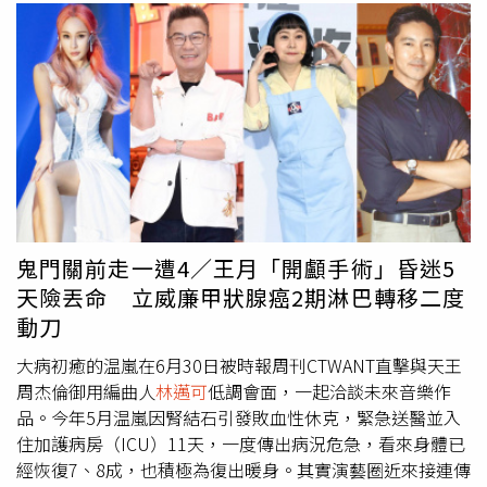
鬼門關前走一遭4／王月「開顱手術」昏迷5
天險丟命 立威廉甲狀腺癌2期淋巴轉移二度
動刀
大病初癒的温嵐在6月30日被時報周刊CTWANT直擊與天王
周杰倫御用編曲人
林邁可
低調會面，一起洽談未來音樂作
品。今年5月温嵐因腎結石引發敗血性休克，緊急送醫並入
住加護病房（ICU）11天，一度傳出病況危急，看來身體已
經恢復7、8成，也積極為復出暖身。其實演藝圈近來接連傳