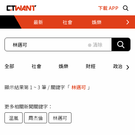
跳至主要內容區塊
下載 APP
最新
社會
娛樂
財經
⊗ 清除
全部
社會
娛樂
財經
政治
顯示結果第 1 ~ 3 筆 / 關鍵字「
林邁可
」
更多相關新聞關鍵字：
温嵐
周杰倫
林邁可