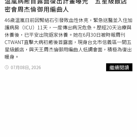
温嵐病癒首露面復出計畫曝光 五星級飯店
後，温嵐經紀人也加入聚會，四人共聊約兩個小時。（圖／
本刊攝影組）温嵐全程都滿臉笑意，看來相談甚歡。（圖／
密會周杰倫御用編曲人
本刊攝影組） 不久後，温嵐經紀人也加入聚會，四人共聊
46歲温嵐日前因腎結石引發敗血性休克，緊急送醫並入住加
約兩個小時。席間僅簡單點用飲料，過程中多半由
林邁可
分
護病房（ICU）11天，一度傳出病況危急。歷經20天治療與
享想法，温嵐與經紀人則專心聆聽，現場氣氛看來輕鬆且專
休養後，已平安出院返家休養。她在6月30日被時報周刊
注。直到下午將近3點，一行人才結束聚會。直到下午將近3
CTWANT直擊大病初癒後首露面，現身台北市信義區一間五
點，一行人才結束聚會，一邊聊天一邊走向停車場。（圖／
星級飯店，與天王周杰倫御用編曲人低調會面，積極為復出
本刊攝影組）經紀人負責結帳後，眾人一邊聊天一邊走向電
暖身。
梯，從談話內容可聽出，主要圍繞音樂創作與唱片規劃等話
題，推測雙方正討論新作品或未來合作方向，象徵温嵐在歷
繼續閱讀
07月08日, 2026
經生死關頭後，已開始逐步規劃重返歌壇。離開前，
林邁可
還特地與温嵐母親禮貌擁抱道別，温嵐則親自開車載著温媽
一同返家。分別前，
林邁可
還特地與温嵐母親禮貌摟抱道
別。（圖／本刊攝影組）