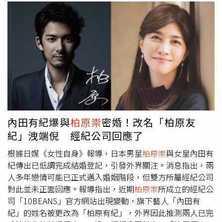
內田有紀爆與
柏原崇
密婚！改名「柏原友
紀」洩端倪 經紀公司回應了
根據日媒《女性自身》報導，日本男星
柏原崇
與女星內田有
紀傳出已低調完成結婚登記，引發外界關注。消息指出，兩
人多年戀情可能已正式邁入婚姻階段，但雙方所屬經紀公司
對此並未正面回應。報導指出，近期
柏原崇
所成立的經紀公
司「10BEANS」官方網站出現變動，旗下藝人「內田有
紀」的姓名被更改為「柏原有紀」，外界因此推測兩人已完