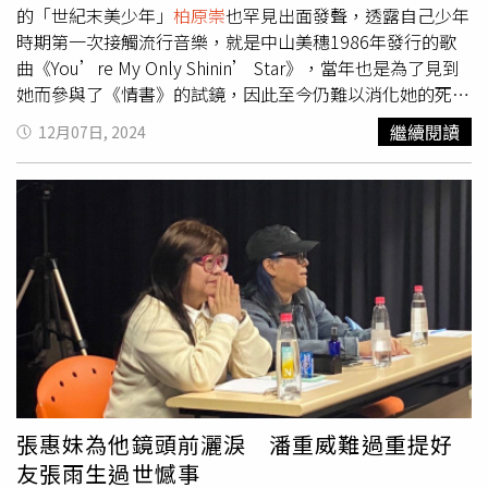
的「世紀末美少年」
柏原崇
也罕見出面發聲，透露自己少年
時期第一次接觸流行音樂，就是中山美穗1986年發行的歌
曲《You’re My Only Shinin’ Star》，當年也是為了見到
她而參與了《情書》的試鏡，因此至今仍難以消化她的死
訊，只能懷抱著如同《情書》裡渡邊博子一般的心情，不斷
繼續閱讀
12月07日, 2024
祈禱著中山美穗能獲得安息。中山美穗疑似6日上午在泡澡
時，因急遽溫差引發心肌梗塞，導致在浴缸中昏迷溺斃。中
山美穗的死訊傳出後，藝能界的好友紛紛為她哀悼。就連淡
出幕前多年、曾與她共同演出電影《情書》的男星
柏原崇
，
也在微博以日、中兩種語言發表了對她的懷念。
柏原崇
，也
在微博以日、中兩種語言發表了對她的懷念。（圖／翻攝微
博／
柏原崇
）
柏原崇
表示，自己少年時期第一次接觸流行音
樂，就是中山美穗1986年發行的歌曲《You’re My Only
Shinin’ Star》，當年也是為了見到她而參與《情書》的試
鏡。他自述至今都難以忘懷，當自己如願以償在拍攝現場見
到中山美穗本人時，那種被她所散發出的炫目光芒所壓倒，
以至於一時之間啞口無言的情景。
柏原崇
還表示，過去，
張惠妹為他鏡頭前灑淚 潘重威難過重提好
中山美穗飾演的渡邊博子，以一句「你好嗎？（お元気です
友張雨生過世憾事
か）」觸動了無數人的心情。而他至今仍無法對中山美穗的