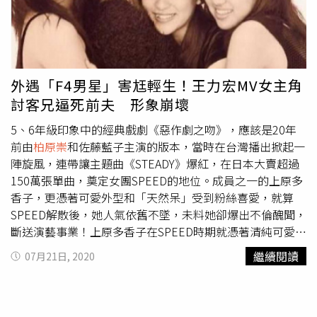
的黃色句子，無法出現在電視上，不過每次Live演出都爆
滿，柏原收史期待日後能與台灣藝人交流，特別想與五月天
合作，聽聞五月天會喝酒也愛開黃腔，直呼應該會很合。鶯
谷愛樂樂團由主唱德井義實、吉他手柏原收史、貝斯手
ISAKICK、鼓手西部好範所組成。（圖／風雲飛影藝提供）
外遇「F4男星」害尪輕生！王力宏MV女主角
來台開唱如何克服語言隔閡？柏原收史打趣說「請大家學日
討客兄逼死前夫 形象崩壞
文」，他表示德井義實是專業搞笑藝人，應該會想辦法解
決。柏原收史、德井義實與貝斯手ISAKICK都單身，他不解
5、6年級印象中的經典戲劇《惡作劇之吻》，應該是20年
為何單身狗都聚在一起，媒體起鬨要幫他徵友，44歲的他開
前由
柏原崇
和佐藤藍子主演的版本，當時在台灣播出掀起一
出條件「健康活潑，年紀20到50歲之間，聊得來可以互相
陣旋風，連帶讓主題曲《STEADY》爆紅，在日本大賣超過
丟話題」，他很喜歡台灣女性，覺得個性溫柔又純真。◎喝
150萬張單曲，奠定女團SPEED的地位。成員之一的上原多
酒勿開車！飲酒過量，有害健康，未滿18歲請勿飲酒。
香子，更憑著可愛外型和「天然呆」受到粉絲喜愛，就算
SPEED解散後，她人氣依舊不墜，未料她卻爆出不倫醜聞，
斷送演藝事業！上原多香子在SPEED時期就憑著清純可愛的
外型，吸引大批粉絲支持。（圖／IG）上原多香子在SPEED
繼續閱讀
07月21日, 2020
時期就憑著清純可愛外型，深受大批粉絲喜愛，也是SPEED
中首位推出個人單曲的成員，包括王力宏也在2008年力邀
上原多香子擔任《心跳》MV女主角。上原多香子的美連王
力宏也驚豔，力邀擔任MV女主角。（圖／報系資料照）除