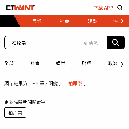
跳至主要內容區塊
下載 APP
最新
社會
娛樂
財經
⊗ 清除
全部
社會
娛樂
財經
政治
顯示結果第 1 ~ 5 筆 / 關鍵字「
柏原崇
」
更多相關新聞關鍵字：
柏原崇