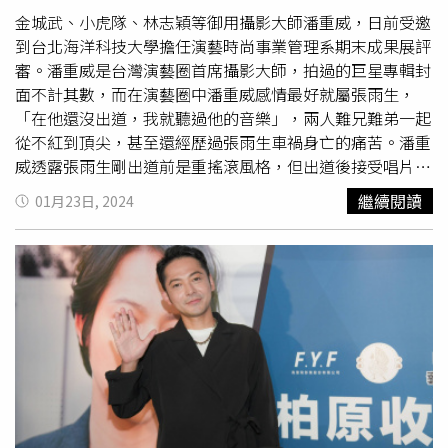
金城武、小虎隊、林志穎等御用攝影大師潘重威，日前受邀
死訊釋懷，只能夠如同在北海道大地上對著雪原中不斷呼喊
到台北海洋科技大學擔任演藝時尚事業管理系期末成果展評
的博子一般，懷抱著祈願的心情，不停呼喊著、祈願中山美
審。潘重威是台灣演藝圈首席攝影大師，拍過的巨星專輯封
穗可以就此得到安息。現年47歲的
柏原崇
，曾飾演《情書》
面不計其數，而在演藝圈中潘重威感情最好就屬張雨生，
中的「少年藤井樹」，並以《惡作劇之吻》的「入江直樹」
「在他還沒出道，我就聽過他的音樂」，兩人難兄難弟一起
一角紅遍亞洲，被日本媒體封為「20世紀末美少年」。但他
從不紅到頂尖，甚至還經歷過張雨生車禍身亡的痛苦。潘重
在全盛時期因為婚姻不順、又傳出暴力衝突消息，演藝事業
威透露張雨生剛出道前是重搖滾風格，但出道後接受唱片公
一落千丈，婚姻也黯然收場。不幸中的大幸是，他不久後與
司安排，順應潮流演唱清新抒情搖滾〈我的未來不是夢〉才
90年代短髮女神內田有紀傳出戀愛消息，各自曾遭遇一場失
繼續閱讀
01月23日, 2024
爆紅，更爆料剛出道的張雨生常被宣傳罵得臭頭，但只要一
敗婚姻的兩人就此成為互相扶持的伴侶交往至今，而
柏原崇
上台，就開開心心熱情表演，從不受影響，「你們大學生就
也轉為內田有紀的經紀人，在日本演藝圈的幕後持續發光發
是像他『認真做你們喜歡的事』，你們就不會被打倒」。潘
熱。
柏原崇
近年來退居幕後，以戀人內田有紀的經紀人身分
重威、林貴敏對於演藝時尚事業管理系同學的即興演出留下
活躍。（圖／翻攝IG／kashiwabarakassy）
深刻印象。（圖／台北海大提供）提到好友張雨生過世憾
事，潘重威仍忍不住灑淚，「那時我和張惠妹一起拍富士底
片廣告，我們兩個都提不起勁工作，一對到眼，不是拿相機
的我哭，就是鏡頭前的她哭。」潘重威哽咽表示，那次是愛
笑的張惠妹第一次以凝重酷臉完成拍攝，廠商也順勢同意以
這樣的方式上廣告，這段往事仍讓他至今難忘。後來潘重威