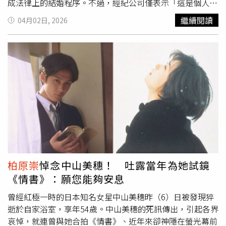
成法律上的結婚程序。不過，經紀公司僅表示「這是個人私
事，本公司不便回應。」
柏原崇
早年憑藉電影《情書》與日
繼續閱讀
04月02日, 2026
劇《惡作劇之吻》走紅，曾被譽為「20世紀末最後美少
年」。然而，其演藝事業曾因個人風波受到影響。他於
2004年與女星畑野浩子結婚，婚後不久爆發街頭衝突事
件，因與路人發生糾紛並出手毆打對方，最終遭警方依傷害
罪送辦。事後
柏原崇
公開道歉並剃髮謝罪，但形象仍受衝
擊，兩人婚姻亦於2006年告終。離婚後，
柏原崇
與內田有
紀展開交往。兩人皆曾有過婚姻背景，戀情維持多年，一直
保持低調。2016年曾被日本媒體拍到一同出遊，造訪知名
景點日光地區神社；2020年亦被目擊一同外出用餐，互動
自然，外界形容宛如長年伴侶。今年初，內田有紀離開原經
紀公司，轉而加入
柏原崇
成立的「10BEANS」，由男方親
自擔任經紀人，兩人事業與感情關係更為緊密。此次因公司
柏原崇
悼念中山美穗！ 吐露當年為她試鏡
網站名稱變動，再度引發外界對兩人是否已結婚的猜測。
《情書》：願您能夠安息
曾經紅極一時的日本知名女星中山美穗昨（6）日被發現猝
逝於自家浴室，享年54歲。中山美穗的死訊傳出，引起各界
哀悼，就連曾與她合拍《情書》、近年來卻神隱在螢光幕前