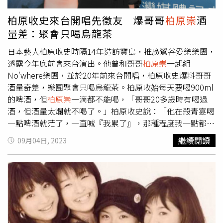
也從攝影大師斜槓當起經紀人，捧紅李威、林佑威、
柏原
崇
、路斯明等偶像，他說，很喜歡面試影劇新人，鼓勵台下
柏原收史來台開唱先徵友 爆哥哥
柏原崇
酒
台北海大演藝系的一年級同學，一定要真心喜歡演藝工作。
量差：聚會只喝烏龍茶
事實上，他確實見過很多偶像青澀的樣子，像林志穎在華岡
被挖角時期、張雨生想簽張惠妹的時候、金城武還沒出道
日本藝人柏原收史時隔14年造訪寶島，推廣鶯谷愛樂樂團，
時，「他們全都是因為喜歡才有辦法一直做下去」。潘重威
透露今年底前會來台演出。他曾和哥哥
柏原崇
一起組
這次與妻子林貴敏一同擔任評審，林貴敏曾是昔日EMI唱片
No'where樂團，並於20年前來台開唱，柏原收史爆料哥哥
副總，還參與過重金挖角王菲從新藝寶跳槽到該公司，提到
酒量奇差，樂團聚會只喝烏龍茶。柏原收始每天要喝900ml
王菲，林貴敏說：「我覺得她從來都不是耍大牌，她其實是
的啤酒，但
柏原崇
一滴都不能喝，「哥哥20多歲時有喝過
害羞，怕尷尬，所以話少，被誤解了。」她也讚美王菲就是
酒，但酒量太爛就不喝了。」柏原收史說：「他在殺青宴喝
堅持喜歡的音樂，才有現在的成就，她建議害羞的同學也不
一點啤酒就茫了，一直喊『我累了』，那種程度我一點都不
要輕易放棄。
覺得有酒精進入體內。」
柏原崇
喝醉倒頭就睡，柏原收史則
繼續閱讀
09月04日, 2023
會變得傻傻呆呆，兄弟倆酒量和喝醉後的反應都不同。柏原
收史和哥哥
柏原崇
曾在20年前來台開唱。（圖／摘自柏原收
史推特）No'where樂團成員感情好，25週年時還聚在一起
慶祝，但他坦言要再次復出很難。後來他與德井義實再組鶯
谷愛樂樂團，「我們有4位成員，本來是喝酒夥伴，德井分
發去鶯谷表演段子時，便提議一起組團」。鶯谷愛樂樂團由
諧星德井義實填詞並且擔任主唱，柏收史作曲，有很多18禁