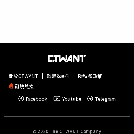
了演藝事業滿檔，上原多香子的感情世界更是精彩，她曾與
DA PUMP團長ISSA、演員山本耕史、Dragon Ash主唱等當
紅男星傳出緋聞，2005年更被拍到與當紅傑尼斯偶像赤西
仁在街頭擁抱，姐弟戀轟動一時，堪稱是當時日本藝能界的
「發電機」！上原多香子被爆因外遇逼死前夫TENN。（圖
／Twitter）經歷多段轟轟烈烈的感情史後，上原多香子終於
找到共度一生的對象，她在2012年7月與嘻哈團體ET-KING
成員TENN登記結婚，原以為這對銀色夫妻會相守到老，未
料TENN在2年後於車內輕生，' 當時上原多香子在告別式手
捧丈夫遺照，憔悴模樣讓人不捨，當時她目睹丈夫的死情緒
關於CTWANT
聯繫&爆料
隱私權政策
崩潰，一度陷入失語低潮，讓大眾相當同情，沒想到在
2017年8月夫家公開TENN的遺書，意外揭露內情並不單
發燒熱搜
純！上原多香子被爆因外遇逼死前夫TENN。（圖／
Facebook
Youtube
Telegram
Twitter）就在TENN過世的3年後，他的弟弟對外公布TEEN
生前遺書內容，驚爆身為人妻的上原多香子出軌日劇《流星
花園》男星阿部力。當時TENN的遺書中寫著，「沒有辦法
生小朋友，真的很抱歉」、「和阿部力一定可以克服（難
關）的，下次不可以背叛啊、不可以說謊啊」、「請原諒我
© 2020 The CTWANT Company