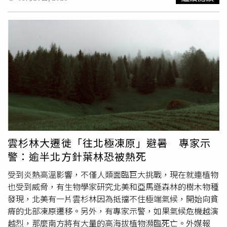
具有保護功能，避免果實被吃掉並保護種子，與其他化學物
質（如鳳梨中的酵素）共同作用，可增強效果。他收集了一
些鳳梨樣本，接著放在顯微鏡底下觀察，結果看到好幾十根
「針」，吃鳳梨的時候嘴巴會發麻，正是因為被這些針晶給
刺傷，「草酸鈣晶體會在細胞膜上戳洞，引發刺激」，雖然
聽起來有點嚇人，但他表示：「這不會阻止我吃鳳梨」。影
片曝光後，引起熱烈討論，網友紛紛嚇傻：「我們在吃鳳梨
的時候，鳳梨也在吃我們」、「我可憐的細胞膜」、「再也
不吃鳳梨了」、「難怪媽媽總說不要吃太多鳳梨，因為會割
舌頭」，還有人分享經驗，「我一直以為是因為過敏」、
「在瘋狂吃了鳳梨和奇異果後，我的嘴巴痛得要命」。鳳梨
含有數十個「針晶」，會破壞細胞膜。（圖／翻攝自
雲杉林大遷徙「往北極凍原」避暑 專家示
sf_microscopy TikTok）而台灣事實查核中心也針對此影片
警：逾半北方針葉林恐被熱死
詢問了農委會及
植物專家
，農委會農業試驗所嘉義分所果樹
研究室副研究員官青杉就指出，草酸鈣的針狀結晶小到要用
受到炎熱高溫影響，不僅人類面臨巨大挑戰，現在就連植物
顯微鏡才看得到，「應該可忽略它可能帶來的物理傷害」，
也受到威脅，有生物學家研究北美和亞馬遜森林的樹木物種
而且，經實務發現，鳳梨經過加熱後，就不會刮舌，但草酸
發現，北美有一片雲杉林因為抵擋不住極端氣候，開始向貧
鈣結晶並不會因短暫加熱就融化，但照理說鳳梨加熱過後還
瘠的北部凍原遷移。另外，有專家示警，如果氣候危機越演
是會刮舌頭才對，「因此草酸鈣結晶應不是鳳梨會刮舌頭的
越烈，那麼南方將有大量的高海拔植物瀕臨死亡。外媒報