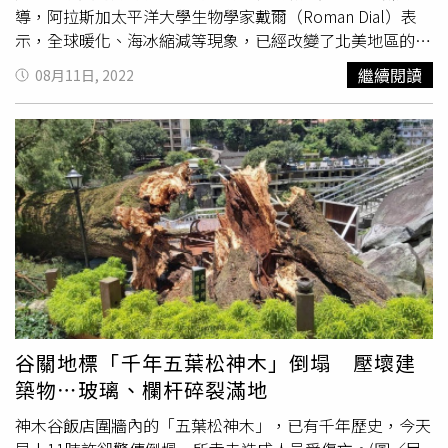
原因」。中興大學植物病理學系教授陳煜焜則直言：「吃鳳
導，阿拉斯加太平洋大學生物學家戴爾（Roman Dial）表
梨刮舌頭是果肉裡的鳳梨酵素造成」陳教授解釋，鳳梨酵素
示，全球暖化、海冰縮減等現象，已經改變了北美地區的氣
是一種分解酵素，會分解口腔的蛋白質，因此讓人有異樣的
候環境，阿拉斯加西北部的白雲杉樹種，目前正以每10年4
繼續閱讀
08月11日, 2022
感覺；只要將鳳梨加鹽醃製或加熱，破壞鳳梨酵素的蛋白活
公里的速度「往北遷徙」。他說，過去數千年來，從未有過
性後，吃起來就不會刮舌頭了。
相關物種出現在北極凍原地區。戴爾表示，白雲杉就像是殖
民者直接入侵凍原地區，「根據氣候模型，這種情況應該在
100年內都不會發生，但它如今卻出現了」。明尼蘇達大學
的
植物專家
賴克（Peter Reich）指出，位於北美南部的北
方針葉林，漸漸無法適應日益高溫及降雨減少的環境。賴克
強調，若全球暖化持續惡化，逾半的北方針葉林木將面臨生
存危機。值得注意的是，北極苔原生態的變遷將產生巨大的
連鎖效應，不僅改變植物群落，也正在影響植物的固碳能
力。另外，科學家指出，近期熱浪引發多處森林野火，恐將
釋出大量的碳排放，導致溫室效應更加嚴重。
谷關地標「千年五葉松神木」倒塌 壓壞建
築物⋯玻璃、欄杆碎裂滿地
神木谷飯店圍牆內的「五葉松神木」，已有千年歷史，今天