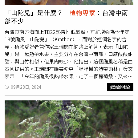
會不會再現生機」。
「山陀兒」是什麼？
植物專家
：台灣中南
部不少
台灣東南方海面上TD22熱帶性低氣壓，可能增強為今年第
18號颱風「山陀兒」（Krathon），而對於這個名字的含
義，植物愛好者兼作家王瑞閔在網路上解答，表示「山陀
兒」是一種熱帶水果，主要分布在台灣中南部，口感酸酸甜
甜，與山竹相似，但果肉較少。他指出，這個颱風名稱是由
泰國提供的。王瑞閔在臉書粉專「胖胖樹的熱帶雨林」發文
表示，「今年的颱風很熱帶水果，走了一個葡萄桑，又來一
個山陀兒」，並說明，山陀兒是楝科的大喬木，形狀及口感
繼續閱讀
09月28日, 2024
與山竹（Garcinia mangostana）相似。具有淡淡香氣，滋
味酸酸甜甜，甚是好吃，只是果肉極少，較為可惜。原生於
分布在東南亞低地森林。除了野生，也常被栽培，1919年
台灣總督府殖產局園藝試驗場嘉義支場（農業試驗所嘉義分
所前身）自新加坡引進山陀兒。王瑞閔指出，山陀兒名字由
英文santol直接音譯而來，也稱作山道楝或山都兒。大約
2000年後，有苗木商改稱它為金錢果或大王果。馬來文跟