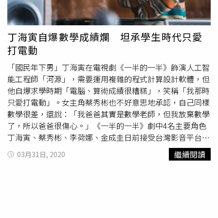
丁海寅自爆數學成績爛 坦承學生時代只愛
打電動
「國民年下男」丁海寅在電視劇《一半的一半》飾演人工智
能工程師「河源」，需要運用複雜的程式計算設計軟體，但
他自爆求學時期「電腦、算術成績很糟糕」，笑稱「我那時
只愛打電動」。女主角蔡秀彬也不好意思地承認，自己同樣
數學很差，還說：「我爸爸其實是數學老師，但我放棄數學
了，所以爸爸很傷心。」《一半的一半》劇中4名主要角色
丁海寅、蔡秀彬、李荷娜、金成圭日前接受台灣影音平台專
訪，談到彼此的魅力之處，蔡秀彬甜讚丁海寅是個暖男，
繼續閱讀
03月31日, 2020
「海寅哥是個溫暖的人，他很照顧周遭的人，正直的態度也
很帥氣，想要以他為榜樣。」丁海寅則被蔡秀彬的燦爛笑容
迷倒，「她平常就很活潑美麗，特別是露出笑容的時候，我
覺得這是她的魅力所在，她也很會帶動現場氣氛，只要她一
來就很歡樂。」蔡秀彬的爸爸是數學老師，她放棄數學讓爸