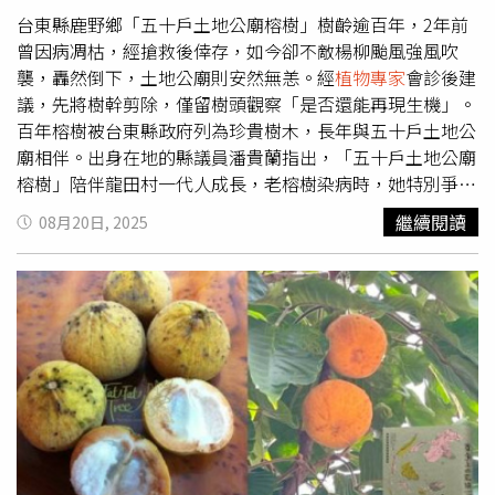
特、伍迪艾倫、布萊德博德及昆汀塔倫提諾等好萊塢名導合
台東縣鹿野鄉「五十戶土地公廟榕樹」樹齡逾百年，2年前
作。向來力挺女權的她，曾疾呼「電影圈要改變！男女演員
曾因病凋枯，經搶救後倖存，如今卻不敵楊柳颱風強風吹
的報酬必須公平」，讓人大讚她的勇敢，「既性感又有智
襲，轟然倒下，土地公廟則安然無恙。經
植物專家
會診後建
慧」。梁朝偉《你是不會當樹嗎》助銀杏樹完成第一次的
議，先將樹幹剪除，僅留樹頭觀察「是否還能再現生機」。
「性體驗」。（圖／海鵬提供）《你是不會當樹嗎》由德
百年榕樹被台東縣政府列為珍貴樹木，長年與五十戶土地公
國、法國與匈牙利聯合製作，是柏林金熊獎《夢鹿情謎》名
廟相伴。出身在地的縣議員潘貴蘭指出，「五十戶土地公廟
導伊爾蒂蔻恩伊達（Ildikó Enyedi）的最新作品。劇情以一
榕樹」陪伴龍田村一代人成長，老榕樹染病時，她特別爭取
棵百年銀杏樹為見證，串起三個時代（1908年、1972年和
經費請樹醫師診治，「沒想到還是敵不過颱風。」「五十戶
繼續閱讀
08月20日, 2025
2020年）的男女故事，並探討人類與大自然的連結與情
土地公廟榕樹」傾倒壓垮廟宇的鐵皮頂棚，所幸廟體和神像
感。蕾雅瑟杜片中在疫情壟罩全球的2020年當下，啟發了
無損。（圖／中國時報蕭嘉蕙攝）楊柳颱風期間，強風吹斷
被困在德國馬爾堡大學、由梁朝偉飾演的香港科學家王教
高聳的榕樹樹身，不僅壓垮廟宇的鐵皮頂棚，樹枝還勾扯電
授，讓他與校園中古老銀杏樹建立了「奇妙的連結」。本片
線，導致附近住戶停電多日，所幸廟體和神像無損。日前，
榮獲威尼斯影展國際影評人費比西獎等六項大獎，獲國際媒
台東縣政府農業處會同鹿野鄉長李維順、議員潘貴蘭，以及
體盛讚是「一場感性的沉浸式體驗」，將於4月17日在台上
屏東科技大學森林系教授王志強前往會診。農業處林保科長
映。
李志鵬說明，經專家診斷後認為，老樹雖然病癒，但樹勢不
佳，且有衰老跡象，此次又被連根拔起，不建議重新植回。
李維順則表示，樹根已腐爛，整株再植的存活率低，經討論
後聽從專家意見，將樹幹和樹枝剪除，保留樹頭「看它後續