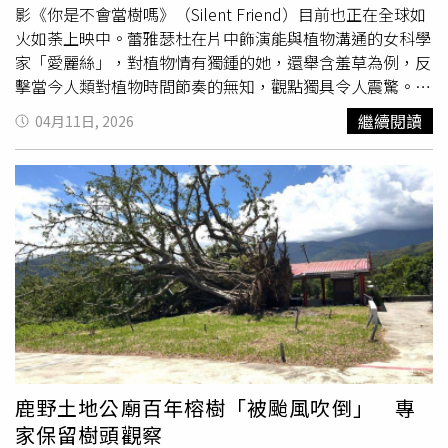
的生存空間，對當地的自然生態平衡造成長遠且不可逆的衝
影《你是不會當樹嗎》（Silent Friend）目前也正在全球如
擊。吉川教授認為，如何正確驅除至關重要，並提醒民眾在
火如荼上映中。蕾雅瑟杜在片中飾演能與植物溝通的女科學
清理時切記不可徒手拔除，應配戴手套並從根部完整連根拔
家「愛麗絲」，對植物情有獨鍾的她，還舉含羞草為例，反
起；同時，為了防止細小的種子在過程中散落至周圍土壤造
擊當今人類對植物時間節奏的無知，觀點獨具令人震驚。蕾
成二次蔓延，拔除後應立即收入塑膠袋中並確實密封，隨後
雅瑟杜將植物的秘辛傾囊相授，成為王教授（梁朝偉 飾）
繼續閱讀
04月11日, 2026
依據地方政府的垃圾分類指示以可燃垃圾進行處置，才能從
的植物導師。兩人在疫情封鎖期間共同合作，促成銀杏樹完
源頭有效阻斷其繁殖鏈。
成第一次的「性體驗」，成為全片男女平權最和諧平等的一
對。有趣的是，《你是不會當樹嗎》除了「最強女主角」銀
杏樹，就屬她與梁朝偉有最多對手戲。蕾雅瑟杜在電影開拍
前，還不斷透過筆電螢幕跟梁朝偉對戲，果然默契十足、展
現極其自然的演出效果。蕾雅瑟杜隔空指導梁朝偉《你是不
會當樹嗎》助銀杏樹完成性體驗。（圖／海鵬提供）出身電
影世家的蕾雅瑟杜，祖父是百代電影公司（Pathé）主席傑
侯姆瑟杜（Jérôme Seydoux），伯父尼可拉瑟杜（Nicolas
Seydoux）則為法國高蒙電影公司（Gaumont）CEO。畢業
於巴黎國立高等音樂舞蹈學院的她，2013年以坎城影展金
棕櫚獎《藍色是最溫暖的顏色》的傑出表現獲得各界矚目。
鹿野土地公廟百年榕樹「被颱風吹倒」 專
蕾雅瑟杜除為許多時尚精品全球代言，神秘的魅力讓她遊刃
家保留樹頭觀察
有餘地穿梭於歐洲影展片和好萊塢商業電影，曾與雷利史考