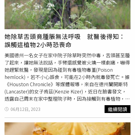
印尼文稱之為santul，泰文是สะท้อน，轉寫成sathon，發音
都類似。王瑞閔進一步介紹，山陀兒在台灣中南部的公園和
私人土地上並不罕見，甚至在中興大學、屏科大等地也有栽
種。台中的東協廣場有時會販售新鮮的山陀兒，花市裡也能
見到苗木販售，「台灣有非常多特別的熱帶植物，來自世界
她除草舌頭竟腫脹無法呼吸 就醫後得知：
各地。這些植物可能是颱風的名字，可能是水果，影響我們
誤觸這植物2小時恐喪命
的日常生活與文化。我衷心的希望可以建立一座熱帶雨林文
美國德州一名女子在家中院子除草時突然中毒，舌頭甚至腫
化植物園，讓大家對這些植物更加熟悉」。此外，王瑞閔也
了起來，讓她無法說話，手臂還感覺被火燒一樣劇痛，嚇得
提到前陣子命名為「葡萄桑」的颱風，同樣以水果命名。葡
她趕緊就醫，發現是因為碰到有毒植物毒堇(Poison
萄桑是山荔枝或山毛丹的別稱，與紅毛丹同屬。這種水果至
hemlock)，若不小心誤食，可能在2小時內就毒發死亡。據
少在20年前已被引進台灣，並在台中以南廣泛栽培，已能開
《Houston Chronicle》等媒體報導，來自在德州蘭開斯特
花結果。
(Lancaster)的女子肯茲(Kenzie Kizer)，近日在臉書發文，
透露自己周末在家中整理院子時，因為接觸到有毒植物，整
個人立即出現不舒服症狀，她透露，當下手好晚如著火，她
繼續閱讀
06月12日, 2023
先跑去洗了個澡，結果一個小時後舌頭開始腫脹，皮膚有灼
熱感，開始講話不清楚，頭暈目眩，意識開始不清，人甚至
在顫抖。肯茲就醫後被證實她誤觸到毒堇，所幸她第一時間
跑去洗澡，有助於減輕毒素，當地報導也指出，毒堇在當地