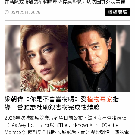
在清除或接觸該植物時務必提高警覺，切勿因其外表美麗而
掉以輕心。「長莢罌粟」外觀酷似虞美人，花朵共有四片橘
繼續閱讀
05月25日, 2026
色花瓣，株高約50公分。日本外來
植物專家
吉川慎平教授指
出，該物種自1960年代引進東京一帶後便持續向外擴散，
至今已幾乎遍布日本全國。「長莢罌粟」之所以能大規模入
侵，主要歸功於其強大的播種能力，單株便能開出大量花朵
並孕育數千顆微小種子；這些種子極易附著在行人的鞋底或
車輛輪胎上，隨之沿著道路兩側進一步擴大生長版圖。「長
莢罌粟」蔓延已促使日本各地政府全面戒備，發布防範公告
的行政區數量逐年攀升。官方公告中普遍強調，「長莢罌
粟」的汁液具有毒性，直接用手摘取極易導致皮膚發炎、搔
癢等過敏表現，特別提醒帶著孩童出遊的家長需多加留意。
然而，一般大眾對此毒草的認知仍普遍不足，在繁華的新潟
市萬代商圈路旁雖隨處可見其蹤跡，但隨機受訪的多數路人
梁朝偉《你是不會當樹嗎》受
植物專家
指
皆表示不清楚其名稱與潛在的危險性。有不少民眾對此感到
導 蕾雅瑟杜助銀杏樹完成性體驗
恐慌，由於「長莢罌粟」顏色鮮艷美麗，若帶小孩子出門確
實有可能因好奇而採摘回家擺飾，因此認為政府加強宣導其
2026年坎城影展競賽片名單日前公布，法國女星蕾雅瑟杜
危害絕對有其必要性。有環境專家也表示憂心，這種高繁殖
（Léa Seydou）同時以《The Unknown》、《Gentle
力的外來植物若任其擴散，將會嚴重擠壓日本本土原生植物
Monster》兩部新作問鼎坎城影后，而她與梁朝偉主演的電