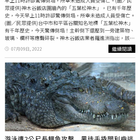
早上11時許卻驚傳倒塌，所幸未造成人員受傷亡。(圖／民
眾提供)神木谷飯店圍牆內的「五葉松神木」，已有千年歷
史，今天早上11時許卻驚傳倒塌，所幸未造成人員受傷亡。
(圖／民眾提供)台中市和平區谷關知名地標「五葉松神木」
有千年歷史，今天驚傳倒塌！主幹倒下還壓到一旁建築物、
玻璃、欄杆等應聲碎裂。神木谷飯店業者羅進洲指出，該棵
神木因被白蟻蛀蝕嚴重，專家學者之前就有預期，他將盡可
繼續閱讀
07月09日, 2022
能將原木處理後，矗立在原地成為谷關的精神象徵。谷關神
木谷飯店圍牆內的「五葉松神木」，為台中市谷關地區的知
名地標，已有千年歷史，樹圍需由約5至6人才可環抱，高度
約36公尺、約12層樓高；很多投宿民眾都會專程前往吸取
天地靈氣及芬多精。羅進洲表示，該「五葉松神木」主幹遭
白蟻蛀蝕約2／3，日前
植物專家
就預期有倒塌之虞，可能因
連日的豪大雨主幹重心偏移，加上枝幹茂密等，方於今天上
午11時許，從頭部應聲斷裂，橫躺在十文溪上，造成一旁神
木谷飯店的多間客房玻璃及欄杆受損。羅進洲強調，他將盡
可能將神木的主幹等予以保存，經乾燥處理後矗立在原地，
終究該株五葉松神木是谷關的精神象徵。
游泳遭2公尺長鱷魚攻擊 男徒手撬開利齒逃