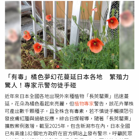
「有毒」橘色夢幻花蔓延日本各地 繁殖力
驚人！專家示警勿徒手碰
近年來日本全國各地出現外來種植物「長莢罌粟」迅速蔓
延，花朵為橘色看起來亮麗，但
植物專家
警告，該花卉單株
可產出數千顆種子，且全株含有毒素，若不慎徒手觸摸恐引
發皮膚紅腫與過敏反應。綜合日媒報導，隨著「長莢罌粟」
擴散案例激增，截至2025年，包含新潟市在內，日本全國
已有高達182個地方政府在官方網站上發布警示，呼籲民眾