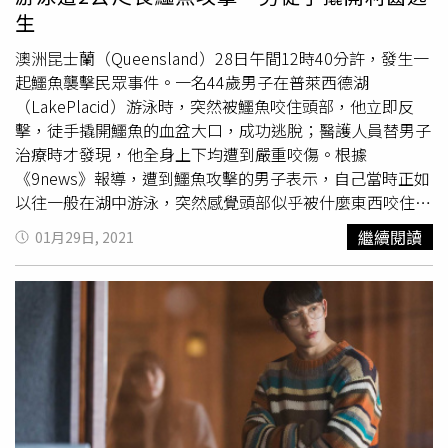
生
澳洲昆士蘭（Queensland）28日午間12時40分許，發生一
起鱷魚襲擊民眾事件。一名44歲男子在普萊西德湖
（LakePlacid）游泳時，突然被鱷魚咬住頭部，他立即反
擊，徒手撬開鱷魚的血盆大口，成功逃脫；醫護人員替男子
治療時才發現，他全身上下均遭到嚴重咬傷。根據
《9news》報導，遭到鱷魚攻擊的男子表示，自己當時正如
以往一般在湖中游泳，突然感覺頭部似乎被什麼東西咬住，
急忙用雙手撬開，才發現攻擊自己的是一隻鱷魚。醫護人員
繼續閱讀
01月29日, 2021
斯威尼（Paul Sweeney）說道，男子就醫時頭部有著嚇人
的穿刺傷，但他仍顯得相當鎮定，「他跟我們說，自己用手
撬開鱷魚的嘴，結果鱷魚發狠把嘴巴閉上時夾到他的手，幸
好手沒有被咬斷或是骨折；而傷口差幾公分就是動脈，他真
的非常幸運。」斯威尼說道，遭到襲擊的男子告知他們，自
己經常前往普萊西德湖游泳，他預估攻擊自己的那條鱷魚大
約有1.4公尺至2公尺長。目前，昆士蘭環境局已派遣一批由
野生動
植物專家
組成的團隊，前往當地進行調查，準備找出
那頭攻擊人的鱷魚，避免有民眾再度遭襲。