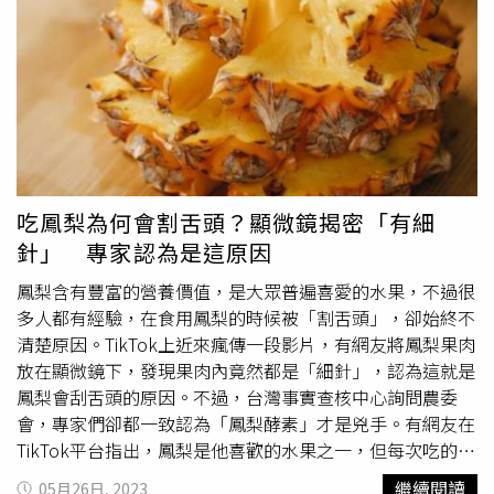
生長很普遍，白色小花的外型看起來無害，但其實很危險，
若人或動物不小心誤食，通常在2到3小時內就會毒發身亡。
據
植物專家
表示，毒堇最危險的地方在於外觀看起來和可食
用植物十分相似，「它的根部與葉子看起來都與歐芹很像，
另外也和野生胡蘿蔔十分相似」。肯茲事後也將毒堇的照片
分享在網路上，希望能提醒大眾，看到類似樣貌的植物要特
別小心。女子發文提醒大家小心有毒植物。（圖／翻攝自推
特）
吃鳳梨為何會割舌頭？顯微鏡揭密「有細
針」 專家認為是這原因
鳳梨含有豐富的營養價值，是大眾普遍喜愛的水果，不過很
多人都有經驗，在食用鳳梨的時候被「割舌頭」，卻始終不
清楚原因。TikTok上近來瘋傳一段影片，有網友將鳳梨果肉
放在顯微鏡下，發現果肉內竟然都是「細針」，認為這就是
鳳梨會刮舌頭的原因。不過，台灣事實查核中心詢問農委
會，專家們卻都一致認為「鳳梨酵素」才是兇手。有網友在
TikTok平台指出，鳳梨是他喜歡的水果之一，但每次吃的時
候，都會感到嘴巴發麻，原來是因為水果含有針晶，這些針
繼續閱讀
05月26日, 2023