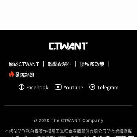
爸很傷心。李荷娜劇中化身為一名園藝師，為揣摩角色，她
跟著
植物專家
一起研究，熟悉土壤和各式花草，學到了很多
園藝知識。金成圭曾在電影《極惡對決》中飾演連續殺人
犯，這次在劇中大改戲路詮釋古典鋼琴家，除了情感變得柔
軟深情，也下苦功學習彈鋼琴，努力呈現自然演技，金成圭
在劇中和丁海寅有感情三角糾葛，他表示：「我的角色和丁
海寅飾演的文河源個性截然不同，可以說是有著相反的魅
力。」《一半的一半》每周二三上午10點在friDay影音全台
獨播。
關於CTWANT
聯繫&爆料
隱私權政策
發燒熱搜
Facebook
Youtube
Telegram
© 2020 The CTWANT Company
本網站所刊載內容著作權屬王道旺台媒體股份有限公司所有或經授權