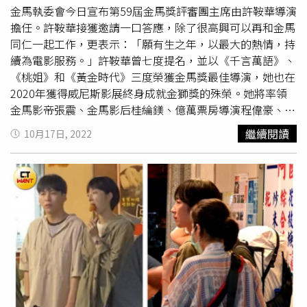
不到的，很希望未來有機會可以一起合作。」新科視帝陳亞
金馬執委會今日宣布第59屆金馬獎評審團主席由許鞍華導演
蘭昨也在後台熱情邀約謝盈萱來演歌仔戲，對此謝盈萱笑
擔任。許鞍華接獲邀請一口答應，除了很高興可以再和金馬
說：「我是真心誠意答應，任何工作都可以嘗試，但唱歌真
同仁一起工作，更表示：「願有生之年，以最大的熱情，持
的是要老天賞飯吃。」擔心自己唱歌能力不足以勝任。◎酒
續為電影服務。」許鞍華曾七度提名，並以《千言萬語》、
後不開車，安全有保障。飲酒過量，害人害己。未滿十八歲
《桃姐》和《黃金時代》三度榮獲金馬獎最佳導演，她也在
禁止飲酒。
2020年獲得威尼斯影展終身成就金獅獎的殊榮。她將率領
金馬影帝張震、金馬影后桂綸鎂、億萬票房導演程偉豪、金
獎監製葉如芬、香港電影金像獎首位女性最佳攝影余靜萍
繼續閱讀
10月17日, 2022
等，加入決審陣容。金馬影帝張震加入決審陣容。（圖／金
馬執委會提供）決定本屆金馬獎得獎名單的評審，除了上述
6位，還有負責選出入圍名單的11位評審，包含周以文（攝
影，台北電影獎最佳攝影）、邱立偉（動畫導演，首爾動畫
影展評審團大獎）、張世宏（美術指導，香港電影美術學會
榮譽會長）、張榮吉（編導，金馬獎最佳新導演）、張耀升
（編導，金馬最佳原著劇本）、梁展綸（剪輯，金馬獎最佳
剪輯）、黃惠偵（紀錄片導演，柏林影展泰迪熊獎最佳紀錄
片）、劉梓潔（編劇，金馬獎最佳改編劇本）、蔡宗翰（編
導，金馬獎最佳原著劇本）、蔡珮玲（美術指導，金馬獎最