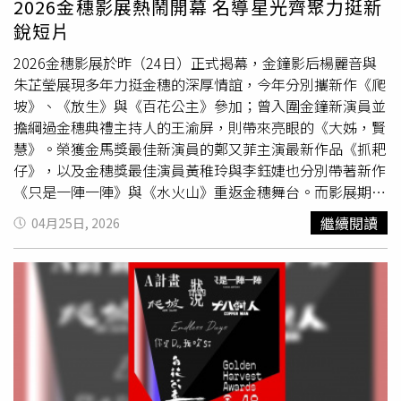
2026金穗影展熱鬧開幕 名導星光齊聚力挺新
很沉重，希望能藉本片讓更多人看見主角的故事，引發更多
銳短片
討論、思考。吳承筠的《工》以突破框架的影像構成與自由
2026金穗影展於昨（24日）正式揭幕，金鐘影后楊麗音與
大膽的聲音表現獲頒「最佳動畫片」。陳飛豪的《男生徒》
朱芷瑩展現多年力挺金穗的深厚情誼，今年分別攜新作《爬
則以豐富多元的影像實驗形式與宏觀建構的酷兒敘事奪下
坡》、《放生》與《百花公主》參加；曾入圍金鐘新演員並
「最佳實驗片」。第48屆金穗獎金穗大獎得主動畫片《落
擔綱過金穗典禮主持人的王渝屏，則帶來亮眼的《大姊，賢
雺》導演莊淯津十分感動。（圖／金馬執委會提供）學生組
慧》。榮獲金馬獎最佳新演員的鄭又菲主演最新作品《抓耙
方面，臧晟傑犀利直指荒謬亂象的《看現場》獲得「最佳學
仔》，以及金穗獎最佳演員黃稚玲與李鈺婕也分別帶著新作
生劇情片」。葉治芳則以溫暖動人、詩意交織的《屋舍上的
《只是一陣一陣》與《水火山》重返金穗舞台。而影展期間
葉仔花》贏得「最佳學生紀錄片」，他還同時拿下本屆「最
不僅有多達50場映後座談，並有22部世界首映、14部亞洲
佳剪輯」。「最佳學生動畫片」由林奕伶取材生命經驗，卻
繼續閱讀
04月25日, 2026
首映影片，超過百位影人將出席與觀眾分享創作點滴，值得
能跳脫悲情框架的《我朋友的故事》奪得。「最佳學生實驗
影迷好好把握。文化部影視及流行音樂產業局副局長呂美莉
片」則由陳祖逵交疊不同媒材影像、充滿情感的《良夜之
親臨現場致詞，指出金穗獎不僅是台灣歷史最悠久的短片創
歌》獲獎。另有八部優秀作品獲得不分類別的「評審團特別
作競賽，更是新銳影人的搖籃、國際大師的起點。鼓勵入圍
獎」，分別是陳亭叡具備黑色幽默、出人意表的動畫《你不
者們能“Stay Hungry, Stay Foolish.” ，汲取評審們的珍貴
在這個蛋糕裡》；陳俊維探問至親死亡命題，精煉卻不濫情
經驗，更積極交流，成為彼此未來創作路上最堅強的後盾。
的紀錄片《哥哥死後去了哪裡》；朱建安遊走片型疆界、揮
金穗48評審們與文化部影視及流行音樂產業局副局長呂美
灑自如的《水火山》；許筱玟自然呈現兒童視角的劇情片
莉。（圖／金馬執行委員會）並由本屆金穗獎評審洪伯豪、
《抓耙仔》；郭佩綺細膩刻劃女性困境、整體演出優異的