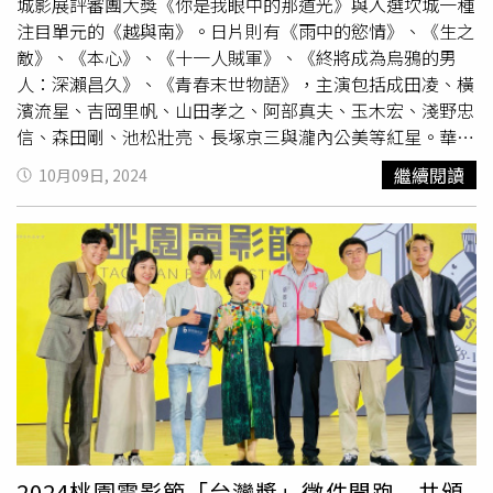
回最佳女主角，創下金馬獎首位在同屆拿下影后與女配角的
城影展評審團大獎《你是我眼中的那道光》與入選坎城一種
精采紀錄。《今日新聞NOW NEWS》還指出，2020年與陳
注目單元的《越與南》。日片則有《雨中的慾情》、《生之
淑芳一同因《親愛的房客》抱回金馬獎影帝的男演員莫子
敵》、《本心》、《十一人賊軍》、《終將成為烏鴉的男
儀，在金鐘獎的「演技類提名」曾3度入圍男主角、3度入圍
人：深瀨昌久》、《青春末世物語》，主演包括成田凌、橫
男配角，卻遭遇6度摃龜，紀錄上堪稱獨占鰲頭。不過他
濱流星、吉岡里帆、山田孝之、阿部真夫、玉木宏、淺野忠
2018年以《台北歌手》與導演
樓一安
一同拿下「戲劇節目
信、森田剛、池松壯亮、長塚京三與瀧內公美等紅星。華語
編劇獎」，所以他已經算是金鐘獎得主，只不過並未摘得視
電影除了所有金馬獎入圍影片外，還有張吉安《搖籃凡
繼續閱讀
10月09日, 2024
帝頭銜。
世》、陳小娟《虎毒不》、劉慧伶《刺心切骨》、葉鈺瀛
《寄了一整個春天》，李康生與吳可熙主演的《藍色太陽
宮》、陳姸霏與項婕如合演的《夜校女生》以及多國合作的
《睡覺時眼睛睜開》等作品。趙德胤紀錄片《櫻桃號》、以
布拉瑞揚舞團為題的紀錄片《跳進部落的孩子》、劇集《喝
酒吧！笨蛋：第1-2集》、《星空下的黑潮島嶼：第1-2集》
和《書店裡的影像詩：第三季》，也都將在金馬影展世界首
映。印度新銳導演帕亞爾卡帕迪亞，繼紀錄片《我們一無所
知的夜晚》驚豔全球後，首部劇情長片《你是我眼中的那道
光》（All We Imagine as Light）就在坎城得獎，用紀實為
主調佐以魔幻，譜寫女性互助的希望之旅。越南導演張明貴
入選坎城一種注目的《越與南》（Viet and Nam），以兩名
2024桃園電影節「台灣獎」徵件開跑 共頒