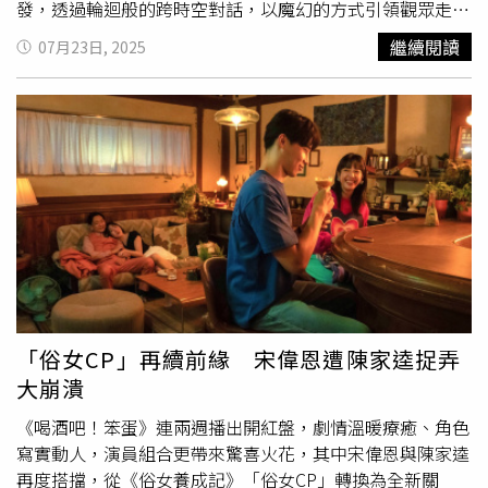
費都有了吧！」此外他也親自嘗試撰寫台語歌詞，笑言說：
發，透過輪迴般的跨時空對話，以魔幻的方式引領觀眾走入
「阿銘師，我們什麼都沒有，只有才華，就自己寫吧！」最
歷史，將人物命運相互交織，型塑出當代台灣的國族寓言。
繼續閱讀
07月23日, 2025
終完成的〈大濛的暗眠〉，連同原聲帶皆送往英國倫敦傳奇
導演
樓一安
試圖運用擅長的多線敘事，講述大時代下的小人
錄音室Abbey Road Studios進行鬼斧神工的母帶製成，完
物們命運交織、互為因果，在歷史洪流中的人性選擇，是一
美呈現電影情感與氛圍。電影《大濛》繼先前首映會及口碑
部結合奇幻、歷史、懸疑元素的故事。《夢蛇》故事橫跨三
場引發各界轟動熱評，觀眾幾乎「淚海滿場」，哭到眼眶通
個時代，從夢境出發，目前進入前期籌資階段。（圖／希望
紅、紙巾不夠用！歌手ØZI直呼是「催淚彈！」導演徐譽庭
影視提供）導演
樓一安
繼上部作品《該死的阿修羅》探討青
更感性發文：「《大濛》兼具了商業和藝術性！」
樓一安
、
少年社會事件後，再次轉向歷史與命運的書寫，他表示：
九把刀，與演員柯震東、林廷憶、王渝萱、韓寧、劉主平等
「我一直對大歷史底下那些小人物的傷痕記憶，還有這些人
多位演員，也紛紛在社群分享推薦。片中特別演出彩蝶歌舞
如何努力求存的故事感興趣，因此《夢蛇》透過夢與輪迴交
團七仙女的百白，更是在觀影後泣不成聲，哭得眼睛腫脹、
錯的形式，試著回望台灣所身處的東亞脈絡，也思考我們怎
鼻頭通紅，笑稱是「哭瘋認證！」而身為「破億幸運星」的
麼成為今天的自己。」《夢蛇》自開發以來歷時一年多，暨
蔡昌憲在片中飾演特務，他貼心提醒觀眾：「記得帶衛生
2024年入選金馬創投會後，本次入選2025亞洲創投市場
紙，我相信大家會帶著難以言喻的感動走出戲院。」而知名
（APM），肯定了《夢蛇》的國際市場發展潛力。製片陳温
「俗女CP」再續前緣 宋偉恩遭陳家逵捉弄
主持人曾寶儀也動容分享：「充滿傷痕的時代，小人物們依
温補充道：「我們希望透過這次曝光，吸引更多國內外關注
大崩潰
然堅定地往前走。」
電影創作的資源與投資人，與我們一起完成這部具情感深度
與美學野心的作品。」《夢蛇》目前正進入前期籌資籌備階
《喝酒吧！笨蛋》連兩週播出開紅盤，劇情溫暖療癒、角色
段，未來將於台灣全境拍攝，尋求本地與國際影視夥伴共同
寫實動人，演員組合更帶來驚喜火花，其中宋偉恩與陳家逵
打造。
再度搭擋，從《俗女養成記》「俗女CP」轉換為全新關