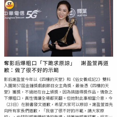
兩部台灣代表，分別是柯汶利執導的劇情長片《默殺》及柯
震東的《黑的教育》。《默殺》以發生在女子高中的少女失
蹤案件為開端，透過被霸凌卻有苦難言的特教生視角，探討
弱勢族群的困境。導演柯汶利過去曾以短片《自由人》入圍
台北電影獎，這次再入圍，他開心表示：「台北電影節看著
我從短片一路到長片。謝謝所有幫助過這部電影的夥伴，也
感謝台北電影節提供這個平台讓我們的電影可以被看見。」
《虎紋少女》出自馬來西亞女導演余修善之手，是部風格強
烈的奇幻青春成長電影。（圖／台北電影節提供）柯震東首
次升格導演就展強烈創作風格，《黑的教育》描述三名高中
奪影后爆粗口「下跪求原諒」 謝盈萱再道
生在畢業典禮當晚交換祕密，而引起一發不可收拾的蝴蝶效
歉：做了很不好的示範
應，揭露人性黑暗以及探討好人壞人定義。得知入圍喜訊，
柯震東表示：「謝謝台北電影節再次的肯定，很榮幸可以跟
影后謝盈萱今年以《四樓的天堂》和《俗女養成記2》雙料
世界各地的新導演們入選這個獎項。」最後也興奮對劇組喊
入圍第57屆金鐘獎戲劇節目女主角獎，最後憑《四樓的天
話：「感謝我的劇組團隊！我的演員！我們台北電影節
堂》獲獎，不過她在台上頒獎，因為搞錯得獎作品，情急之
見！」《呼叫愛美子》描述一名廣島小女孩以她天真無邪的
下爆粗口，真性情讓全場都笑翻。但她對此事相當介意，今
言行改變周遭的人。（圖／台北電影節提供）除了兩部台灣
（23日）在臉書發文道歉，希望大家可以原諒。謝盈萱首先
電影，其他入選的國際強片也備受影迷矚目，包括由《日日
向所有家長們道歉，「我做了很不好的示範，請大家原
是好日》副導演森井勇佑執導的首部劇情長片《呼叫愛美
諒」，也特別感謝鍾欣凌的救場，接著她感謝評審，坦言自