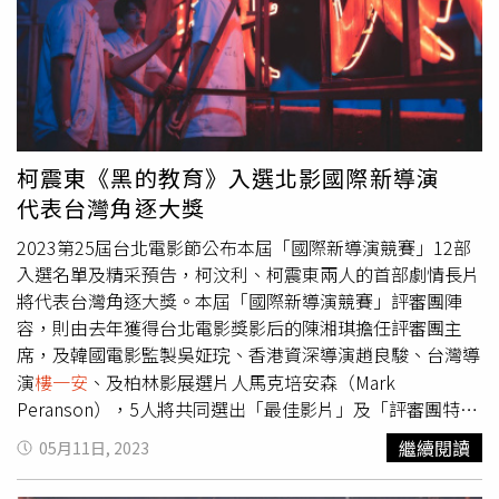
味。侯季然《書店裡的影像詩：第三季》，用影像為四十間
件，報名影片資格須為2022年6月6日後完成之作品。第一
座落在城市、鄉村、離島等殊異空間的書店寫詩。客家電視
階段將由影界專業人士、策展人團隊組成初審小組，分兩階
台旗艦影集《星空下的黑潮島嶼：第1-2集》，把醫療職人
段自所有報名作品中評選出12部入選作品，預計於8月底公
類型融入白色恐怖，宛如綠島版「機智醫生生活」，既爬梳
佈。第二階段決審，則將聘請導演、製片或演員等組成決審
複雜歷史，亦帶出政治壓迫下的人性光輝，也將在金馬影展
小組，選出最終的獲獎者，分得總金額高達100萬的獎金及
搶先播放兩集。2024金馬影展將於11月7日至24日展開，
獎項。「2023桃園電影節」將於9月28日起至10月10日展
10月27日下午1點於官網開始售票。
開，臺灣獎則定於10月6日頒發5項大獎及100萬獎金。
柯震東《黑的教育》入選北影國際新導演
代表台灣角逐大獎
2023第25屆台北電影節公布本屆「國際新導演競賽」12部
入選名單及精采預告，柯汶利、柯震東兩人的首部劇情長片
將代表台灣角逐大獎。本屆「國際新導演競賽」評審團陣
容，則由去年獲得台北電影獎影后的陳湘琪擔任評審團主
席，及韓國電影監製吳姃琓、香港資深導演趙良駿、台灣導
演
樓一安
、及柏林影展選片人馬克培安森（Mark
Peranson），5人將共同選出「最佳影片」及「評審團特別
獎」得主。《默殺》以發生在女子高中的少女失蹤案件為開
繼續閱讀
05月11日, 2023
端，透過被霸凌卻有苦難言的特教生視角，探討弱勢族群的
困境。（圖／台北電影節提供）今年國際新導演競賽入選的