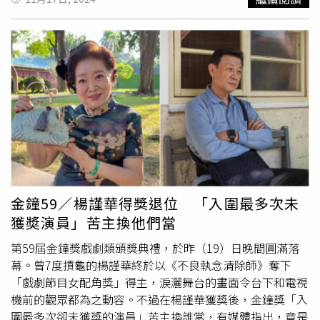
到海拔2700公尺的山上去採調酒素材。蔡淑臻坦言酒量並
不好，喝兩杯就會臉紅。（圖／楊澍攝）相當認真的莫子
儀，就連拍戲道具都要求用真的，有時候劇組為用果汁代
替，他都表示「顏色濃度不對」，讓工作人員吃足了苦頭，
他則不好意思地表示既然是飾演職人劇，就不該被看出破
綻，如今他的調酒功力也獲劇組顧問認同，直呼：「可以端
給客人喝了。」具備專業能力。至於在劇中飾演莫子儀師傅
的蔡淑臻則坦言，自己酒量不太好，隨便喝個幾口就會臉
紅，「頂多就兩杯吧。」同樣不能喝酒的楊貴媚，在拍攝喝
酒畫面時，美術組都必須換道具，導演
樓一安
就透露：「媚
姐喝下去之前要喊卡，換成一個沒酒精的。」
金鐘59／楊謹華得獎退位 「入圍最多次未
獲奬演員」苦主換他們當
第59屆金鐘獎戲劇類頒獎典禮，於昨（19）日晚間圓滿落
幕。曾7度摃龜的楊謹華終於以《不良執念清除師》奪下
「戲劇節目女配角獎」得主，淚灑舞台的畫面令台下和電視
機前的觀眾都為之動容。不過在楊謹華獲獎後，金鐘獎「入
圍最多次卻未獲獎的演員」苦主換誰當，有媒體指出，竟是