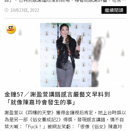
子》；集結台灣與其他七國合製的《虎紋少女》（Tiger
己很喜歡這兩齣戲，「謝謝你們的肯定，也同時肯定了整個
繼續閱讀
10月23日, 2022
Stripes）出自馬來西亞女導演余修善之手，講述一名12歲
團隊」，同時也謝謝一同入圍的女演員們，真心感受到能一
女孩發現自己身體正經歷駭人變化，是部風格強烈的奇幻青
起入圍是她最大的榮幸，並期待未來能夠在影視裡面有合作
春成長電影。《腹荷》（The Burdened）寫實呈現自阿拉
的機會，「一起為這個世代的女演員創作更多不同的角色故
伯之春後內戰不停的葉門，生活在貧窮線下的夫妻面臨新生
事」。謝盈萱向《四樓的天堂》導演陳芯宜單膝下跪道歉。
兒到來的掙扎；取材自摩洛哥裔導演菲札爾布利法（Fyzal
（圖／本刊攝影組）謝盈萱提到，演員很需要編劇、導演、
BOULIFA）自己母親人生經歷的 《我要人生金包
還有整個幕後團隊的幫助，才能一路被推進走到這個台上，
銀》 （The Damned Don’t Cry），則以細膩手法描述社
演員得到第一線掌聲，這些人才是最厲害的幕後英雄。她感
會邊緣族群在生存上遭遇的難題。以及在2022年威尼斯影
謝《四樓的天堂》編劇陳芯宜、
樓一安
、張文綺，還有《俗
展威尼斯日單元奪得「未來電影獎」的加拿大電影《思念是
女養成記2》的嚴藝文、黃馨萱、范芷綺（原著江鵝），賦
一種塗鴉》(The Maiden)；另一部角逐2022坎城影展金攝影
予她能夠發揮的角色，也感謝兩齣戲的導演，陳芯宜，陳長
機獎的《以父子之名》（Pamfir）則聚焦烏克蘭與羅馬尼亞
綸，嚴藝文，「看到了不一樣的我，讓我能夠全然交予你們
邊境地區的生存與走私議題，以大量一鏡到底展現深厚導演
而放鬆的演出」。謝盈萱向她的對手演員表達感謝，包括秋
金鐘57／謝盈萱講錯感言嚴藝文早料到
功力。2023第25屆台北電影節將於6月22日至7月8日展
生哥、麗麗姐、馬志翔、陳家逵、藍葦華，「因為你們的幫
「就像陳嘉玲會發生的事」
開，入圍名單則於5月15日揭曉。
助，才有可能成就螢幕前的我」。她也謝謝主修老師林如
萍、黃建業老師，不論是在學校，或是出社會，都因為他們
謝盈萱以《四樓的天堂》獲得金鐘視后肯定，她上台時誤以
的鼓勵才能走到今天。另外，她也謝謝恩師和老闆的栽培，
為是另一部《俗女養成記2》得獎，發現感言講錯，情不自
「我真的很幸運一路有你們的照顧！」最後，謝盈萱也不忘
禁大喊：「Fuck！」被網友笑虧：「很像《俗女》陳嘉玲