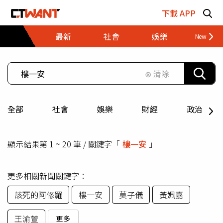
跳至主要內容區塊
下載 APP
最新
社會
娛樂
財經
⊗ 清除
全部
社會
娛樂
財經
政治
顯示結果第 1 ~ 20 筆 / 關鍵字「
樓一安
」
更多相關新聞關鍵字：
該死的阿修羅
樓一安
莫子儀
黃姵嘉
王渝萱
更多