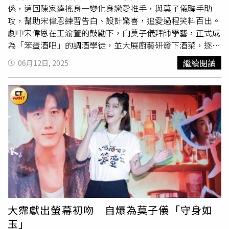
係，這回陳家逵搖身一變化身戀愛推手，與莫子儀聯手助
攻，幫助宋偉恩練習告白、設計驚喜，追愛過程笑料百出。
劇中宋偉恩在王渝萱的鼓勵下，向莫子儀拜師學藝，正式成
為「笨蛋酒吧」的調酒學徒，並大展廚藝研發下酒菜，逐漸
成為酒吧裡的「團寵」。宋偉恩也在師傅莫子儀與酒吧老闆
繼續閱讀
06月12日, 2025
陳家逵的「鼓勵目光」下，展開追愛行動。對於這個角色，
宋偉恩坦言與自己其實差滿多的，他表示：「我覺得跟大牛
比起來，我比較機靈、謹慎，但如果是在感情關係裡還滿像
的，是會默默支持對方、給予陪伴，在背後當對方逐夢的墊
腳石。」宋偉恩在劇中向莫子儀拜師學藝。（圖／逆光電影
提供）這次與陳家逵再度合作，宋偉恩表示兩人早在《俗女
養成記》前就已認識，彼此有深厚默契，「家逵老師對我來
說是一個很安心的存在，他會直接點出我的問題，也會鼓勵
我。拍攝現場就像有一個客觀的觀眾，讓我能即時修正、調
整。他的表演非常鬆，有時在排戲就會突然冒出神來一筆的
點子，我常常要忍住不要笑場，真的很有趣。」兩人戲裡互
動精彩，戲外同樣笑聲不斷。陳家逵透露：「戲中偉恩有一
大霈獻出螢幕初吻 自爆為莫子儀「守身如
場要跳舞的戲，但他對自己的肢體比較沒信心，一有空檔就
玉」