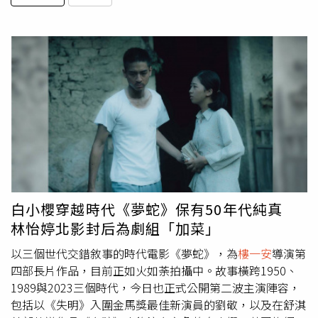
白小櫻穿越時代《夢蛇》保有50年代純真
林怡婷北影封后為劇組「加菜」
以三個世代交錯敘事的時代電影《夢蛇》，為
樓一安
導演第
四部長片作品，目前正如火如荼拍攝中。故事橫跨1950、
1989與2023三個時代，今日也正式公開第二波主演陣容，
包括以《失明》入圍金馬獎最佳新演員的劉敬，以及在舒淇