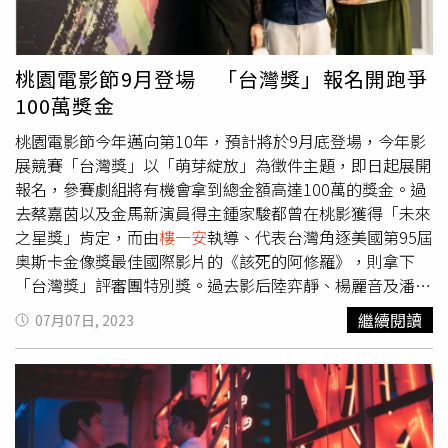
情，在卡羅維瓦利影展榮獲最佳導演。吳可熙、李康生主演
名，即日起開始徵件，並於6月11日截止收件。該獎將自所
《藍色太陽宮》表達出移民的各種生活樣貌。（圖／金馬執
有報名影片中評選出十二至十六部入圍作品，並於頒獎典禮
委會提供）馬來西亞導演張吉安在新片《搖籃凡世》再探大
上頒發最佳影片、評審團特別獎、最佳導演、最佳男演員、
桃園電影節9月登場 「台灣獎」報名開跑爭
馬禁忌，透過棄嬰倉內的絕境母親與漫漫長夜，看見父權與
最佳女演員以及最佳新人的「未來之星」六項大獎。2024
100萬獎金
神權陰影下的暴力輪迴。《淪落人》導演陳小娟的《虎毒
桃園電影節「台灣獎」完整徵件簡章與網路報名表單等更多
不》，關照深陷育兒困境與性別分工桎梏的現代女性。香港
資訊，請上桃園電影節官方網站查詢。
桃園電影節今年邁向第10年，預計將於9月底登場，今年影
新銳導演葉鈺瀛的《寄了一整個春天》，以戀物癖勾描女孩
展競賽「台灣獎」以「萌芽綻放」為徵件主題，即日起展開
成長，獲選為香港亞洲電影節開幕片。《夜校女生》由陳姸
報名，參賽劇組將有機會拿到總金額高達100萬的獎金。過
霏詮釋校園階級壓力下的迷惘少女，與項婕如、邱以太一同
去蔡嘉茵以及金馬新演員得主鍾家駿都曾在桃影獲得「未來
釋放酸澀青春。馬來西亞導演張吉安新片《搖籃凡世》再探
之星獎」肯定，而由
樓一安
執導、代表台灣角逐美國第95屆
大馬禁忌，描述棄嬰倉內的母親。（圖／金馬執委會提供）
奥斯卡金像獎最佳國際影片的《該死的阿修羅》，則拿下
還有五部將在金馬影展世界首映的台灣作品。趙德胤最新紀
「台灣獎」評審團特別獎。過去影后陸弈靜、楊麗音及潘麗
錄片《櫻桃號》，針對軍事政變後前途未卜的緬甸故鄉，以
麗等獲頒演員大獎，潘麗麗獲獎時表示，「希望台灣電影可
繼續閱讀
07月07日, 2023
港口與渡輪為引傾訴鄉愁。《跳進部落的孩子》記錄排灣族
以受到更多扶持，拍出更多好電影」，對「台灣獎」的成立
編舞家布拉瑞揚返鄉創立舞團，捕捉生活軌跡之餘，還留下
表達了支持與肯定。桃園電影節2019年最佳演員及未來之
藝術家的孤獨身影。
樓一安
在影集《喝酒吧！笨蛋：第1-2
星獎雙料得主為《只有大海知道》的鍾家駿。（圖／桃園電
集》再度攜手金馬影帝莫子儀，並讓他以失去嗅味覺的喪志
影節提供）今年的桃園電影節台灣獎將以「萌芽綻放」為徵
酒保角色，突破過往形象大秀另類痞樣，混搭調出喜劇新滋
件主題，創作者可自即日起展開報名，並於8月7日截止收