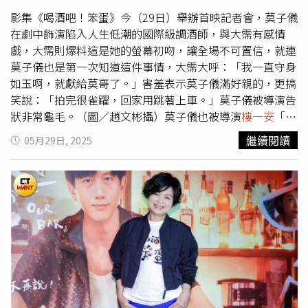
抓緊時間練習，他也會請我幫忙看，給他意見，我偶爾會捉
弄他，亂出餿主意幫他加動作，他半信半疑地練習後，還去
影集《喝酒吧！笨蛋》今（29日）舉辦首映記者會，莫子儀
跳給
樓一安
導演看，結果一眼就被導演識破，導演問他『這
在劇中飾演陷入人生低潮的國際級調酒師，與大霈有感情
是誰教你的』，他才恍然大悟被整了，轉頭大叫『家逵老
戲，大霈則爆料這是她的螢幕初吻，讓全場不可置信，就連
師』，但我已經笑著逃走了。」◎喝酒勿開車！飲酒過量，
莫子儀也是第一次知道這件事情，大霈大呼：「我一直守身
有害健康，未滿18歲請勿飲酒。
如玉啊，就獻給莫哥了。」害羞表示莫子儀滿好親的，更搞
笑說：「拍完很雀躍，回家用跳著上車。」莫子儀被導演告
狀非常龜毛。（圖／趙文彬攝）莫子儀也被導演
樓一安
「指
控」超級龜毛，「所有事情都要來真的，有點假就覺得不
繼續閱讀
05月29日, 2025
OK，有個調酒動作他一直過不去，我是看不太出來啦！」
莫子儀則說不管拍什麼劇，身為那個職業的人，都會看得出
來拍得對不對，「要做調酒職人劇，那就好好做，樓導站在
最前線扛著壓力，他所有批評我的都是事實！」談到酒量，
童毅軍說自己以前會喝酒，「我們那個年代有一種很甜的
酒，後座力非常強，我不知道這麼強，喝了一瓶，回家抱著
馬桶，然後躺了三天三夜。」苦笑說自從那次以後就不再喝
酒。莫子儀也說年輕的時候什麼混酒都敢喝，結果有一次喝
到吐，吐完之後又繼續喝，最後食道灼傷，他便從此就戒了
酒。黃姵嘉已經走出情傷，打算好好愛自己。（圖／趙文彬