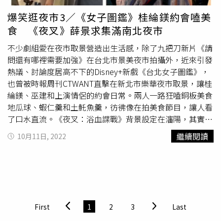
佳造型設計）、黎允文（作曲，長春電影節最佳音樂）。共
17位評審將於11月19日頒獎典禮當天開會討論並投票選出
爆笑逛夜市3／《女子圖鑑》桂綸鎂約會嗑美
金馬獎得主。金馬影后桂綸鎂加入決審陣容。（圖／金馬執
食 《夜叉》薛景求集滿南北夜市
委會提供）金馬執委會也一併公布本屆初審評審，劇情長片
類由吳洛纓（中華編劇學會理事長）、張耀升、劉宛玲
不少劇組愛在夜市取景營造出生活感，除了九把刀新片《請
（《孤味》製片人）、
樓一安
（編導，台北電影獎最佳編
問還有哪裡需要加強》在台北市景美夜市拍攝外，近來引發
劇）、蔡宗翰；紀錄類為王亞維（電影學者、紀錄片監
熱議、討論度居高不下的Disney+新戲《台北女子圖鑑》，
製）、王婉柔（導演，金馬獎最佳紀錄片入圍）、吳郁瑩
也曾被時報周刊CTWANT直擊在新北市樂華夜市取景，讓桂
（導演，台北電影獎最佳紀錄片）、許哲嘉（導演，台北電
綸鎂、巫建和上演情侶的約會日常。兩人一路狂嗑銅板美食
影獎百萬首獎）、黃惠偵；動畫類為邱禹鳳（導演，台北電
地瓜球、蝦仁羹和土魠魚羹，彷彿像在拍美食節目，讓人看
影獎最佳動畫）、張晏榕（學者、策展人）、謝春未（監
了口水直流。《夜叉：浴血諜戰》背景設定在瀋陽，其實是
製）；劇情短片類由李宜珊（編導，金馬獎最佳劇情短
在台韓2地拍攝，曾在台北遼寧夜市、高雄六合夜市取景。
繼續閱讀
10月11日, 2022
片）、林仕肯（監製）、張三玲（國際銷售、影展經紀）、
（圖／Netflix提供）韓國影帝薛景求主演Netflix電影《夜
許承傑（編導，金馬獎最佳新導演入圍）、陳小娟（編導，
叉：浴血諜戰》，故事描述亞洲頭號間諜與韓國國情院的殊
香港電影金像獎新晉導演）、楊智麟（編導，金穗獎首
死對決。劇組南北兩邊跑，在台北遼寧夜市、高雄六和夜
獎）。第59屆金馬獎入圍影片皆會在11月2日展開的金馬影
市、台北萬華、台中樂成宮等地取景拍攝，讓台灣觀眾看了
展放映，影展自10月22日開始售票。頒獎典禮將於11月19
直呼好熟悉，韓團「GOT7」朴珍榮也曾表示難忘台灣夜
日於台北國父紀念館舉行，觀眾可鎖定台視頻道同步收看直
市。《該死的阿修羅》選擇台北市的寧夏夜市做為隨機殺人
First
1
2
3
Last
播，網路直播則由MyVideo影音獨家播出，LINE TODAY共
事件的場景，因為在攤販營業時間拍攝，難度頗高。（圖／