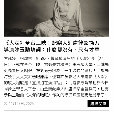
道》）以及知名國際影像平台 NOWNESS ASIA 共襄盛舉。
君昵、金穗獎最佳動畫片導演余聿、金馬獎最佳動畫短片導
但討論熱烈，氣氛融洽。他們和參與初選的
樓一安
、王君
演吳德淳，以及曾入圍安錫國際動畫影展的動畫導演謝珮
琦，都熱情參與影展活動，與入圍劇組交換創作心得，鼓勵
雯。後續將由其中13位決選評審，在專業試片室觀看所有入
與薪傳意味濃厚。
圍作品後共同選出本屆金穗獎得主，得獎結果將於5月1日頒
獎典禮揭曉。2026金穗影展將於4月24日至5月1日在台北信
義威秀影城舉行，線上影展也將同步展開，4月13日開放售
票，更多精彩片單將陸續公布。第48屆金穗獎入圍名單劇情
《大濛》全台上映！配樂大師盧律銘操刀
片《水火山》／朱建安《Somewhere in Time 河與石頭》／
導演陳玉勳填詞：什麼都沒有，只有才華
黃芝嘉《奇欲單行道》／莊玉婷《大姊，賢慧》／蔡渝涵
《抓耙仔》／許筱玟《放生》／方宥琪《暈》／蘇柏睿《爬
方郁婷、柯煒林、9m88、曾敬驊演出的《大濛》今（27
坡》／郭佩綺《Endless Days》／大根田良樹《只是一陣一
日）正式在全台上映！電影先前橫掃金馬五項大獎，口碑場
陣》／黃式佳《你吹Do，我吹Si》／莊榮祚《A計畫》／鍾
更是賣座又叫好，被觀眾形容為「一生必看的國片！」散場
佳播《狀況》／王崇霖《百花公主》／李晏如《十八銅人》
時幾乎人人哭紅著眼離席，也有許多影迷大讚電影《大濛》
／莊知耕學生劇情片《髮圈》／張善淳《湖面交界》／莊采
的感人程度是「直接泡在淚海裡」；而電影原聲帶也於今日
宸《舞夜狂花》／林冠辰《保密例外》／陳莉璇《或許 這
同步上架各大平台，由金獎配樂大師盧律銘全盤操刀，也有
樣是好的》／陸儀《西瓜樂園》／孫明宇、劉芳彣《走》／
參與主題曲〈大濛的暗眠〉作詞的導演陳玉勳更是分享了電
藍偉豪《看現場》／臧晟傑《水餃皮》／林昕璇《修不修》
影中的小故事。榮獲本屆金馬獎最佳劇情片等五項大獎史詩
繼續閱讀
11月27日, 2025
／林伯恩《臨時牌》／莊明翰《乳牙》／吳顏汶《自然捲》
年度巨作《大濛》，今（27）日正式在全台上映！（圖／華
／凌晴榆《動物本能》／林季衡《笑一個》／戴薇紀錄片
文創）盧律銘分享，《大濛》配樂一開始交出的版本被陳玉