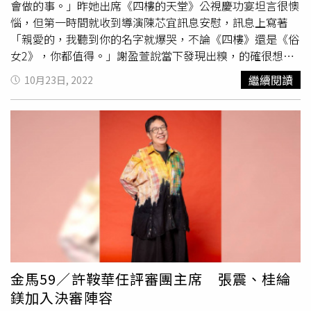
感謝媽媽，在她沒有收入的時候，就算掏空口袋也要幫助她
會做的事。」昨她出席《四樓的天堂》公視慶功宴坦言很懊
完成表演的夢想，還有主持人曾寶儀，真真切切陪伴她這些
惱，但第一時間就收到導演陳芯宜訊息安慰，訊息上寫著
年的過程。一路跨過劇場，走到影視，2個不同的領域讓她
「親愛的，我聽到你的名字就爆哭，不論《四樓》還是《俗
得到不一樣的養分，「能夠成為業內運作中的小小螺絲釘，
女2》，你都值得。」謝盈萱說當下發現出糗，的確很想挖
最終只有感謝！特別感謝我生命中的貴人，我的人生因為您
洞躲起來，但又不能跑下台，還透露《俗女》導演嚴藝文早
繼續閱讀
10月23日, 2022
而有了料想不到的開展，金鐘57對我來說別具意義！」
就料到她可能會說錯，她在台上也有聽到嚴藝文的大笑聲，
「我只能說，感謝我拍了《俗女》，這就是陳嘉玲會發生的
事情，但發生了就沒辦法，還好團隊沒計較，反而是導演、
樓一安
編劇，還有幕後工作夥伴安慰我。」被問到以後拍導
演陳芯宜的作品會不會打折，她笑回：「我會好好考慮。」
謝盈萱表示講錯感言很懊惱，但第一時間就收到導演陳芯宜
訊息安慰。（圖／本刊攝影組）慶功宴上，謝盈萱也分享典
禮前的小故事，她一直都相信入圍後不要對發票跟買彩券，
怕中獎了好運用光，就沒機會奪金。她笑說：「但前幾天我
打開mail，發現我中了兩張發票，想說完蛋了，經紀人叫我
捐出去，但那是電子發票只能直接進帳戶，那個當下覺得老
天幫我決定好了。」沒想到還是順利拿下視后肯定。今年視
金馬59／許鞍華任評審團主席 張震、桂綸
后獎項堪稱死亡之組，謝盈萱僅以一票險勝楊謹華，奪下視
鎂加入決審陣容
后殊榮，對此謝盈萱大讚楊謹華，「她有很多表演都是我做