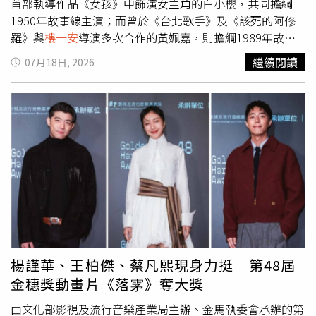
首部執導作品《女孩》中飾演女主角的白小櫻，共同擔綱
1950年故事線主演；而曾於《台北歌手》及《該死的阿修
羅》與
樓一安
導演多次合作的黃姵嘉，則擔綱1989年故事
線主演，並與張豐豪有多場精彩對手戲；北影影后林怡婷也
繼續閱讀
07月18日, 2026
加入演出。《夢蛇》首次合作的劉敬與白小櫻，對於詮釋
1950年代的角色都感到十分興奮。正式進組前，除了接受
台語訓練，也投入大量時間練習口條、揣摩角色，並深入了
解時代背景。白小櫻表示：「感謝劇組提供完整的田調資
料，以及導演細心的解說，讓沒有經歷那個時代的我，得以
想像當時人們的生活。我覺得最難的挑戰在於眼神，如何同
時保有50年代特有的純真和內心的倔強，是我這次最大的功
課。」正式進入片場後，兩人更被劇組細膩還原的1950年
代氛圍深深震撼。劉敬表示：「無論是角色的服裝、場景設
計，還是道具陳設，都讓我真的能感受到那個年代純樸的生
活氛圍。」至於黃姵嘉則化身1989年故事線中的雜誌社總
編輯，展現截然不同的角色樣貌。她在第一天進組時也驚豔
楊謹華、王柏傑、蔡凡熙現身力挺 第48屆
表示：「無論場景、服裝還是造型，都讓人彷彿回到那個年
金穗獎動畫片《落雺》奪大獎
代。」再次與
樓一安
導演合作的她笑說：「他總是給我很難
的任務。」而日前林怡婷以《恨女的逆襲》於台北電影獎封
由文化部影視及流行音樂產業局主辦、金馬執委會承辦的第