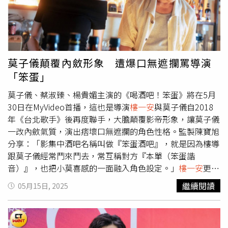
到直接躺在忠孝東路上，透露曾有算命老師告訴他不要在外
面喝酒，因為他的整個「本我」都會跑出來，他也很愛到
PUB喝酒，但從沒有過豔遇，表示：「喝了酒大家都是朋
友，會覺得人生很美好。」蔡淑臻現在不會把愛情放在第一
位。（圖／趙文彬攝）劇中蔡淑臻因為走入家庭而失去自
莫子儀顛覆內斂形象 遭爆口無遮攔罵導演
我，問及是否會擔心現實生活中也發生這種狀況？她笑說：
「笨蛋」
「我比較怕走不進家庭，孤單寂寞一輩子。」她先前才認愛
小12歲的男友，但今天被問到戀情卻有點支支吾吾，不過她
莫子儀、蔡淑臻、楊貴媚主演的《喝酒吧！笨蛋》將在5月
立刻解釋並非感情出問題，而是現在的工作太忙，比較不會
30日在MyVideo首播，這也是導演
樓一安
與莫子儀自2018
像年輕時一樣把所有精力都放在談戀愛上。◎喝酒勿開車！
年《台北歌手》後再度聯手，大膽顛覆影帝形象，讓莫子儀
飲酒過量，有害健康，未滿18歲請勿飲酒。
一改內斂氣質，演出痞壞口無遮攔的角色性格。監製陳寶旭
分享：「影集中酒吧名稱叫做『笨蛋酒吧』，就是因為樓導
跟莫子儀經常鬥來鬥去，常互稱對方『本單（笨蛋諧
音）』，也把小莫喜感的一面融入角色設定。」
樓一安
更在
社群上搞笑反串「鬧翻」戲碼，原來是莫子儀拍攝時對自我
繼續閱讀
05月15日, 2025
的高要求與高原則，從酒感比例、調製節奏到冰塊是否退冰
都極為講究，
樓一安
笑說：「搞得劇組很累呀，但剪接的時
候就明白了，所有調酒動作幾乎無懈可擊，畫面呈現極為細