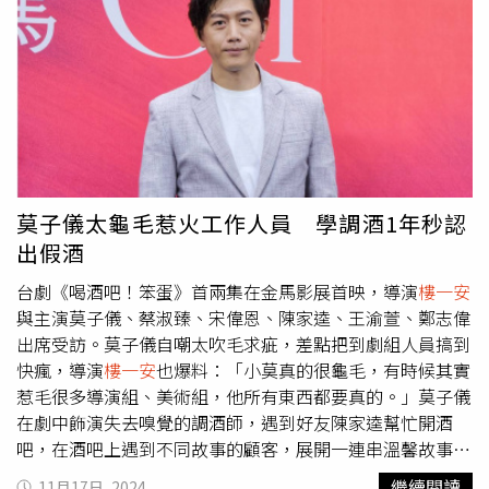
膩真實。」莫子儀則感性表示：「有這樣的導演，願意陪我
一起吹毛求疵，一次又一次重來，承擔起所有壓力，是多麼
幸運的事。」他也不忘笑稱：「感謝樓本單！」影集每集以
「一杯調酒，一個故事」貫穿全劇，談到私下酒量，演員們
也大方分享趣事，楊貴媚笑說：「我酒膽很小，喝醉會很
盧，還是別練酒，以免發生糗事。」蔡淑臻則自嘲是「酒精
過敏人」，她說：「我的酒量真是爛透了，只要喝個200到
250ml就會臉紅發癢。不過這樣反而對演出很有幫助，只要
一兩口就能進入『微醺』狀態，還很清醒地完成拍攝，完全
莫子儀太龜毛惹火工作人員 學調酒1年秒認
不需要特別訓練，超有效率。」楊貴媚自曝喝醉會很盧。
出假酒
（圖／逆光電影提供）至於酒醉糗事也笑料百出，陳家逵分
享尷尬情節：「常常喝茫後想起陳年往事與未解的糾結，忍
台劇《喝酒吧！笨蛋》首兩集在金馬影展首映，導演
樓一安
不住傳訊息給當事人傾吐心聲，最糗一次是傳錯IG訊息給同
與主演莫子儀、蔡淑臻、宋偉恩、陳家逵、王渝萱、鄭志偉
名陌生人，隔天酒醒尷尬到不行。」宋偉恩通常趁著休假與
出席受訪。莫子儀自嘲太吹毛求疵，差點把到劇組人員搞到
朋友小聚才會喝酒，笑說：「我喝醉會跳舞，什麼現代舞、
快瘋，導演
樓一安
也爆料：「小莫真的很龜毛，有時候其實
KPOP舞都跳得很起勁，朋友手機裡存了一堆影片，我只希
惹毛很多導演組、美術組，他所有東西都要真的。」莫子儀
望這些影片永遠不要流出來。」◎喝酒勿開車！飲酒過量，
在劇中飾演失去嗅覺的調酒師，遇到好友陳家逵幫忙開酒
有害健康，未滿18歲請勿飲酒。
吧，在酒吧上遇到不同故事的顧客，展開一連串溫馨故事。
莫子儀為了飾演調酒師，去酒吧實習了整整一年，甚至還跟
繼續閱讀
11月17日, 2024