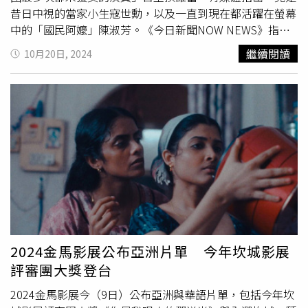
昔日中視的當家小生寇世勳，以及一直到現在都活躍在螢幕
中的「國民阿嬤」陳淑芳。《今日新聞NOW NEWS》指
出，曾是中視收視保證的當家小生寇世勳，1984年就以
繼續閱讀
10月20日, 2024
《金獎劇場－西風的話》入圍最佳男演員。不過當時還是長
篇連續劇、中篇單元劇、短篇特別劇都放在一起競爭、且不
分主、配角的大混戰年代，他84年不幸敗給《華視劇展－兩
種結尾》的常楓後，連續4屆入圍最佳男演員都鎩羽而歸，
以《昨夜星辰》敗給台視《秋潮向晚天》林在培、《一剪
梅》敗給華視《頂好劇場－秋月春風》常楓、《家和萬事
興》敗給華視《幾度夕陽紅》勾峰；接著間隔2年憑著《貂
蟬》第5度入圍，敗給同台另一位入圍者《中視劇場－大地
有愛系列「最後的馨香」》孟元。此後，寇世勳在接下來的
35年都沒有得到金鐘獎提名，也因此以5度入圍未獲獎的紀
錄名列前茅。另一名與寇世勳並列的，是影壇長青樹「國民
阿嬤」陳淑芳，她曾2度角逐金鐘最佳女主角、3度入圍金鐘
2024金馬影展公布亞洲片單 今年坎城影展
女配角，但最後都少了幾分緣分，因此至今仍會在金鐘獎收
評審團大獎登台
穫獎項。不過，陳淑芳阿嬤已經在2020年金馬獎上，先以
《親愛的房客》勇奪最佳女配角，再以《孤味》中的演出抱
2024金馬影展今（9日）公布亞洲與華語片單，包括今年坎