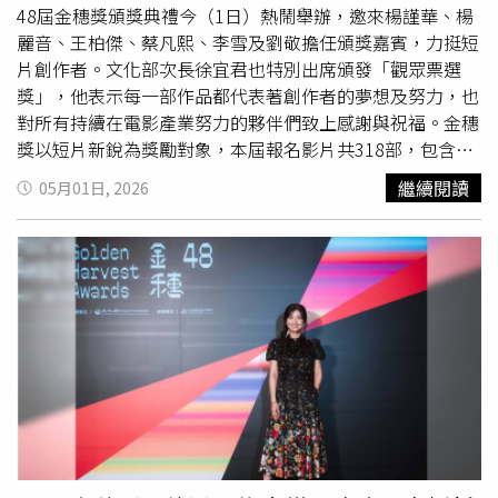
后，動人的得獎感言也讓人印象深刻。而得獎隔日一早便馬
48屆金穗獎頒獎典禮今（1日）熱鬧舉辦，邀來楊謹華、楊
不停蹄地進組拍片，為了感念劇組讓他順利參加頒獎典禮，
麗音、王柏傑、蔡凡熙、李雪及劉敬擔任頒獎嘉賓，力挺短
林怡婷也特別為劇組「加菜」，和劇組的大家分享喜悅及榮
片創作者。文化部次長徐宜君也特別出席頒發「觀眾票選
耀。《夢蛇》由內容物數位電影及希望影視行銷共同製作，
獎」，他表示每一部作品都代表著創作者的夢想及努力，也
電影拍攝進行中，預計於2027年完成製作。《夢蛇》的創
對所有持續在電影產業努力的夥伴們致上感謝與祝福。金穗
作起點，源自
樓一安
導演九年前拍攝以呂赫若生平為主題的
獎以短片新銳為獎勵對象，本屆報名影片共318部，包含劇
電視劇《台北歌手》期間，當時他為了還原歷史背景進行大
情、紀錄、動畫、實驗類，共入圍62部，競爭非常激烈。最
繼續閱讀
05月01日, 2026
量田野調查，卻受限於篇幅，許多素材無法寫進劇中，長年
終不分類別的「金穗大獎」由動畫《落雺》拿下，評審盛讚
對歷史議題深感興趣的他，便以這段醞釀多年的構想為起
導演透過粉彩於石膏板上的刮擦，精準捕捉鄉間自然的靜謐
點，展開《夢蛇》的創作，除已公布的卡司之外，更有蔡燦
與變異，展現令人低迴的影像張力。導演莊淯津哽咽表示動
得、陳竹昇、洪毓璟、玨君等實力派演員加入，本片故事講
畫創作是很孤獨的一條路，很感謝這屆金穗獎舉辦很多活
述一場反覆出現的夢、一條穿越時代的紅蛇，以及三個世代
動，讓創作者能與評審、入圍者們彼此交流，自己設計的巧
無法逃離的命運牽引。劇創所學生因為畢業製作追尋家族塵
思都有被看見。這段迷茫的過程透過動畫記錄下來，雖然仍
封已久的往事，一樁命案與一段被遺忘的記憶也隨之浮現，
處在混沌階段，但一定會繼續前行。本屆金穗獎「最佳劇情
真相與謊言、情感與秘密彼此交錯，在夢境與現實的邊界
片」由黃芝嘉聯手李雪、林意箴詩意訴說同性之愛的
上，映照出人們對歷史、信念與自我的追尋。
《Somewhere in Time, 河與石頭》獲得。林佑恩、劉燕美
共同執導，深入刻畫生死掙扎的《第九十三封信之後》則贏
得「最佳紀錄片」。本片同時拿下了結合實體影展與線上影
展觀眾共同選出的「觀眾票選獎」，導演表示安樂死的議題