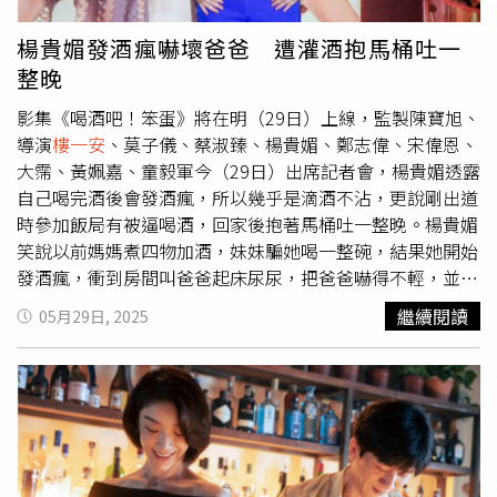
攝）黃姵嘉原本習慣每天都要小酌，但今年她想要調整生活
模式，所以不再喝酒，「以前每天都要喝，是一種儀式感，
楊貴媚發酒瘋嚇壞爸爸 遭灌酒抱馬桶吐一
現在不喝酒，早起做瑜伽，然後就變成無聊的人。」她與邱
整晚
昊奇分手一年，問及不喝酒能走出情傷嗎？她笑說：「靠酒
沒有走得比較快啊，喝酒反而會更把自己推到黑洞裡面。」
影集《喝酒吧！笨蛋》將在明（29日）上線，監製陳寶旭、
並說現在可以花更多時間在自己身上，就像跟自己談戀愛，
導演
樓一安
、莫子儀、蔡淑臻、楊貴媚、鄭志偉、宋偉恩、
好好愛自己。◎喝酒勿開車！飲酒過量，有害健康，未滿18
大霈、黃姵嘉、童毅軍今（29日）出席記者會，楊貴媚透露
歲請勿飲酒。
自己喝完酒後會發酒瘋，所以幾乎是滴酒不沾，更說剛出道
時參加飯局有被逼喝酒，回家後抱著馬桶吐一整晚。楊貴媚
笑說以前媽媽煮四物加酒，妹妹騙她喝一整碗，結果她開始
發酒瘋，衝到房間叫爸爸起床尿尿，把爸爸嚇得不輕，並叫
弟弟煮麵給她吃，還一直挑剔弟弟給她的筷子。雖然貴為影
繼續閱讀
05月29日, 2025
后，但她也有被逼喝酒的經驗，「剛出道時參加一個飯局，
到了那邊發現是梅花座，開始喝酒，這下慘了，我又不會喝
酒。」後來她鼓起勇氣說要先離開，結果被要求乾完三杯紹
興酒才能走，她真的乖乖照做，結果回家抱著馬桶狂吐。宋
偉恩喝了酒會狂跳女團舞。（圖／趙文彬攝）宋偉恩則說自
己以前酒量不好，有特別訓練一下，個性很內向的他喝醉後
會完全變一個人，在眾人面前大跳女團舞，還曾在跨年時喝