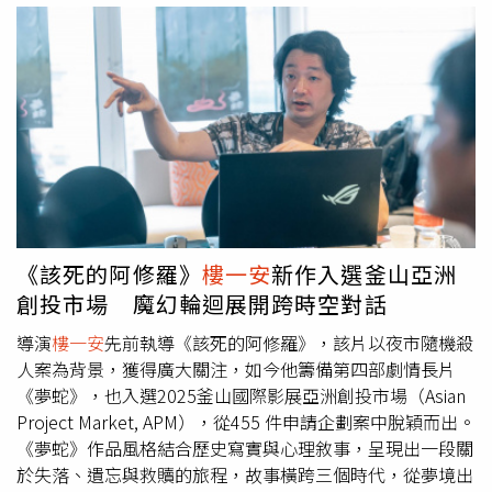
《遊走族的肖像畫》／張筱榕《哥哥死後去了哪裡》／陳俊
勳導演直言「沒有風味與靈魂」，讓他只得「砍掉重練」。
維《我家有棵芒果樹》／黃麗如、鄭治明《第九十三封信之
在導演半激將、半鼓勵的推動下，他決定回到角色本身創
後》／林佑恩、劉燕美學生紀錄片《屋舍上的葉仔花》／葉
作，從方郁婷飾演的阿月出發，以她離家沿途所見的風景寫
治芳《阿北不見》／羅理龢《巡白馬記》／黃繼賢《飛機飛
出第一首 demo，讓整張原聲帶彷彿成了阿月的旅程日記，
過的時候》／簡冠盈、李依靜實驗片《男生徒》／陳飛豪
有雲、有霧、有雨，也有撥雲見日的片刻。其中，電影主題
《棉花嶼》／陳省聿《棲身的土壤》／劉靜怡《副熱帶草
曲〈大濛的暗眠〉更是他近年最深刻的創作，不僅歷經多次
本》／謝承璇《遠離自由》／王鐙儀、吳志維、葉澈《虎
改動、趕在最後關頭才完成錄製，更邀請 9m88 演唱與吉他
爺》／何郁琦學生實驗片《冥后記》／周蓉靖《兒童樂園
大師黃中岳編曲。他形容整個過程如同陳玉勳導演說的：
Children’s/Ground》／郭柏維《拾棄時代》／林沫呈《良
「有股神秘力量推著大家前進，每個環節都剛好扣上。」並
夜之歌》／陳祖逵《夕日記》／朱祥生動畫片《過於煩躁的
說：「這部電影、這首歌都是獻給那些在霧中前行的人。」
《該死的阿修羅》
樓一安
新作入選釜山亞洲
我們》／謝宗旻《I》／許芷甄《工》／吳承筠《你不在這
他也特別感謝 9m88，笑稱：「這是一首最不像 9m88 的
創投市場 魔幻輪迴展開跨時空對話
個蛋糕裡》／陳亭叡《離・島》／吳箏《忘川》／黃亮昕
歌，唱的人是片中的每一個人。」關於電影配樂，導演陳玉
《文學家》／連亞珏、廖禾瑜《落雺》／莊淯津學生動畫片
勳分享，剪接時他一度苦惱不知該配什麼音樂，直到某個深
導演
樓一安
先前執導《該死的阿修羅》，該片以夜市隨機殺
夜靈感閃現，一段既熟悉又陌生的老歌旋律竄入腦海，正是
《在你離去之前》／謝佳蘋《兔子巷968號》／吳家昕《循
人案為背景，獲得廣大關注，如今他籌備第四部劇情長片
60年代的〈月光小曲〉（莎韻之鐘），他立刻記下旋律；另
著線的軌跡》／王嘉怡《我朋友的故事》／林奕伶《流星
《夢蛇》，也入選2025釜山國際影展亞洲創投市場（Asian
一首是導演很喜歡盧律銘配樂裡的一首曲子，他幽默地對盧
祭》／謝恩熙
Project Market, APM），從455 件申請企劃案中脫穎而出。
律銘說：「這首我們把它弄成一首歌，可能會紅喔，你老婆
《夢蛇》作品風格結合歷史寫實與心理敘事，呈現出一段關
肚子的小兒子快出生了，如果這首紅了，你兩個兒子所有學
於失落、遺忘與救贖的旅程，故事橫跨三個時代，從夢境出