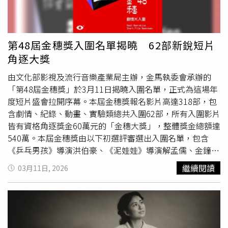
解孟儒、嚴藝文、高伊玲、
樓一安
、陳保英、王君琦、黃亞
《爬坡》；吳家昕交織布料拼貼與逐格手繪的《兔子巷968
歷、吳德淳、余聿、謝珮雯、朱駿騰、吳俊輝親自頒發入圍
號》；羅理龢詩性提問追悼與遺憾的《阿北不見》 ；以及
證書，直接肯定入圍者的努力與成果。影展還特別規劃「穗
孫明宇及劉芳彣合導的家庭悲劇《西瓜樂園》，年輕演員廖
語時光」活動，讓評審團與入圍者面對面，傳授實務製作心
敏秀節制而渲染力十足的演出，也讓她獲得本屆金穗獎「最
第48屆金穗獎入圍名單揭曉 62部新銳短片
法，解答創作疑惑。現場互動氣氛熱烈，欲罷不能，展現金
佳演員」。嚴藝文（左）與高伊玲均為本屆金穗獎的評審。
角逐大獎
穗獎薪火相傳的精神。本屆金穗影展放映近百部精彩作品，
（圖／金馬執委會提供）本屆個人表現獎部分，驚喜跨界的
並特別規劃兩場「金穗開講」深度講座，內容涵蓋短片發
由文化部影視及流行音樂產業局主辦，金馬執委會承辦的
京劇天后黃宇琳憑《百花公主》中層次分明且飽富情感張力
行、海外參展等實務案例分享，更與台灣影評人協會合作，
「第48屆金穗獎」於3月11日揭曉入圍名單，正式為這場年
的詮釋，同獲「最佳演員」殊榮；為紀錄片工作者開墾創作
從影像創作的角度切入探討美學。今年也特別集結歷屆學長
度短片盛會拉開序幕。本屆金穗獎報名影片高達318部，包
土壤的吳凡則以《第九十三封信之後》、《我家有棵芒果
姊們回娘家，除了擔綱映後座談主持，更延伸出場外沙龍
含劇情、紀錄、動畫、實驗類總共入圍62部，所有入圍影片
樹》奪得「最佳製片」；「最佳攝影」由風格純粹、技術紮
「小客廳」暢聊時段，邀請包括：靳家驊（《小曉》）、林
皆有資格角逐獎金60萬元的「金穗大獎」，整體獎金總額達
實的吉米，憑《爬坡》、《看現場》的亮眼表現拿下；「最
孝謙（《陽光女子合唱團》）、李宜珊（《恨女的逆
540萬。本屆金穗獎由以下初選評審選出入圍名單，包含
佳聲音設計」由成功以聲音定位影片調性的《工》鄭宜雰獲
襲》）、詹京霖（《一家子兒咕咕叫》）、曾威量（《白衣
《乒乓男孩》導演洪伯豪、《泥娃娃》導演解孟儒、金鐘獎
獎；「最佳美術」則由《爬坡》謝亞璇及《湖面交界》陳冠
蒼狗》）、曹仕翰（《南方時光》）、潘客印（《我家的
編、導、演大滿貫紀錄保持人嚴藝文、台北電影獎影后高伊
廷分別奪下，評審認為前者成功營造出主要場景的侷促感，
繼續閱讀
03月11日, 2026
事》）、王逸鈴（《台北過手無暝無日》）、王彥蘋（《翌
玲、《左撇子女孩》製片陳保英、《該死的阿修羅》導演
樓
完美融合角色處境；後者用實景搭景呈現虛擬遊戲關卡，也
日》）、陳巧薇（《野生之路》）、黃勻弦（《我是陳派
一安
、台北電影獎百萬首獎《大風之島》導演許雅婷、金馬
跳脫過往思維。本屆金穗獎得獎名單由決選評審洪伯豪、解
派》）、黃小珊（《風的前奏》）、林治文（《這不是我的
獎最佳紀錄片導演黃亞歷、曾任國家電影及視聽文化中心執
孟儒、嚴藝文、高伊玲、陳保英、許雅婷、黃亞歷、朱駿
牛》）、吳梓安（《此岸：一個家族故事》）、林羿綺
行長的資深學者王君琦、《河鰻》導演朱駿騰、長期致力於
騰、吳俊輝、林君昵、余聿、吳德淳、謝珮雯共同討論、投
（《信使—返向漂流與南洋彼岸》）、林世杰（《土星頻
台灣實驗電影研究與創作的導演吳俊輝、《甘露水》導演林
票選出。決審會議長達七小時，評審各有所愛，遺珠不少，