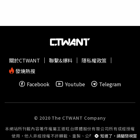
同轉播，海外除了新加坡（Hub都會台）馬來西亞
希望行銷提供）
樓一安
執導電影《該死的阿修羅》今年擊敗
（Astro）各有當地電視台直播外， 其餘地區皆可透過金馬
眾多勁敵，代表台灣角逐奧斯卡外語片，片中隨機殺人案發
與台視YouTube 同步觀賞。
地點就在台北寧夏夜市取景，讓金馬影帝莫子儀跟黃聖球上
演追逐戰。導演
樓一安
就表示，拍攝期間是在攤販營業時
間，要上演街頭追逐、槍戰還有制伏戲碼，對劇組是一大考
驗。陳美鳳去年曾為民視八點檔《黃金歲月》到樹林的興仁
花園夜市拍攝。（圖／民視提供）陳美鳳先前為了拍攝八點
檔《黃金歲月》，曾到新北市樹林的興仁花園夜市拍攝，同
關於CTWANT
聯繫&爆料
隱私權政策
在現場的賴慧如就表示，原本夜市人潮不多，但陳美鳳一現
身就被一旁的攤商認出，不只老闆們紛紛放下手邊工作，現
發燒熱搜
場逛街民眾也拿出手機來搶著拍照，現場相當熱鬧。
Facebook
Youtube
Telegram
© 2020 The CTWANT Company
本網站所刊載內容著作權屬王道旺台媒體股份有限公司所有或經授權
使用，他人非經授權不許轉載、重製、公開播送或公開傳輸。
知道了，請關閉視窗