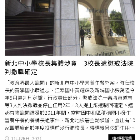
書，還是一堆人穿，又一堆人不喜歡寫反省書，開合跳只是
正向管教的選擇，並不會有人強迫你做開合跳，二選一還是
一堆人選開合跳那何來體罰之說？」青民協強調，依照法
規，學生若服儀有違規，學校可以對學生做的輔導管教措施
就是限定的6種，裡面根本不包含「開合跳」，所以學校以
「提供選項」當理由，要學生「開合跳」本來就違法。青民
協呼籲，新北市教育局正視
樹林高中
雙重違法的情形，不僅
違反教育部函文要求學生在禦寒衣物內必須穿著校服外套，
新北中小學校長集體涉貪 3校長遭懲戒法院
甚至對於違反的學生處以開合跳200下以上的管教措施，都
判撤職確定
明顯不符合教育部及新北市政府規範。青民協認為，新北市
政府應立即要求
樹林高中
召開校事會議，調查涉體罰、不當
「教育界最大醜聞」的新北市中小學營養午餐弊案，時任校
管教的教師，並普查校內多少學生曾遭體罰數百下開合跳，
長的義學國小蕭道志、江翠國中黃耀輝及新埔國小張萬隆今
今年監察院已糾正嘉義市政府包庇市內國中以體能訓練為名
年9月遭判刑定讞，行政責任部分，懲戒法院一審將蕭道志
要求學生開合跳，新北市政府切勿重蹈覆轍，應立即要求學
等3人判決撤職並停止任用2年，3人提上訴遭駁回確定。這
校依「高級中等以下學校教師解聘不續聘停聘或資遣辦法」
起杏壇醜聞爆發於2011年間，當時因中和區積穗國小發生
啟動調查。◎若自身或旁人遭受身體精神虐待、性騷擾、性
營養午餐的餐桶長蛆事件，新北地檢署主動偵辦，查出有10
侵害，請打110報案再打113找社工。
家團膳廠商於年度投標前涉行賄校長，得標後另依師生用餐
人數支付回扣，換取供餐不被刁難或出現缺失時能大事化
繼續閱讀
11月26日, 2021