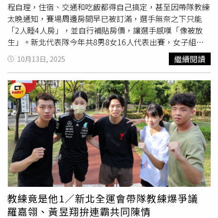
說，領隊會議於12日召開，最終結論是「認證、認人」，秩
程自理，住宿、交通和吃飯都得自己搞定，甚至因帶隊教練
序冊上的教練才可以下場指導，選手們熟悉的教練仍會被拒
太晚通知，賽場周邊房間早已被訂滿，選手無奈之下只能
之場外，表現更恐受到影響，而選手們知道木已成舟，只能
「2人睡4人房」，並自行補貼房價，讓選手感嘆「像被放
裝作沒事、持續備戰。江亘松認為，運動部是按照規矩辦
生」。新北代表隊今年共8男8女16人代表出賽，女子組包
事，反而是新北全運會委員會和體育局沒有按照規矩來，沒
括全運會二連霸的羅嘉翎、瑞士跆拳道公開賽金牌江宜珊、
繼續閱讀
10月13日, 2025
有透明機制告訴大家，為何指導最多選手的教練不是帶隊教
全中運連霸金牌沈佳蓁，當中6人以頭前跆訓（頭前跆拳道
練，「這結果不意外，但很無奈」。
運動訓練中心）名義報名，出自鄭嘉慶教練門下，男子組選
手則有亞運國手、全運會三連霸的黃昱翔、全大運金牌邱泓
勝和2024年全運會冠軍的陳彥升等，8人中有6人以中和道
館（中和跆拳道舘）名義報名，在劉明杰教練指導下創造輝
煌成績。全國運動會是全國最高體育殿堂，即將在雲林開
打，雲林縣長張麗善在2023年就接下全運會旗。（圖／雲
林縣府提供）按照往例，帶隊教練是由選出最多選手的教練
擔任，但今年女子組由旗下僅2名選手的雄麒道館教練楊復
傑領軍，男子組則是由
樹林高中
陳怡卉教練帶隊，導致教練
與多數選手不熟悉，在比賽前便有多次摩擦。「他選在平日
中午在樹林集訓，我們根本無法過去。」黃昱翔說，代表隊
教練竟是他1／新北全運會帶隊教練爆爭議
多半是學生或國手，平時不是在體訓中心，就是在各自的大
羅嘉翎、黃昱翔拚連霸共同陳情
學接受訓練，下課後才會回到高中母校集訓，而此次帶隊教