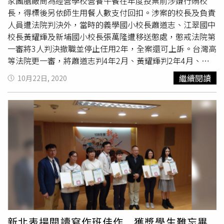
家團膳廠商為經營學校營養午餐在年度投票前涉嫌行賄校
長，得標後另依師生用餐人數支付回扣。涉案的校長及負責
人員遭法院判決外，當時的義學國小校長蕭道志、江翠國中
校長黃耀輝及新埔國小校長張萬隆遭移送懲處，懲戒法院第
一審將3人判決撤職並停止任用2年，全案還可上訴。台灣高
等法院更一審，將蕭道志判4年2月、黃耀輝判2年4月、張
萬隆2年2月、新興國小校長張崇仁3年7月、蘆洲國小柯份
繼續閱讀
10月22日, 2020
判刑4年、二重國小劉創任判刑1年10月、安和國小趙榮景
判4年4月、
樹林高中
張世明判4年2月、樹林國小葉振翼判
刑3年7月、埔墘國小吳玉美判刑2年。這起台灣杏壇最大醜
聞爆發於2011年間，當時因中和區積穗國小發生營養午餐
的餐桶長蛆事件，新北地檢署主動偵辦。檢方偵結後，共有
38名中小學校長涉貪遭起訴，一審認定31名校長收賄、1名
洩密，共有32名校長被分判10年6月至3月不等刑期，4名校
長被判無罪、2名校長案發後死亡，判決公訴不受理，一審
宣判後，3名校長未上訴已告確定。二審斥責涉貪校長們收
取賄賂敗壞教育風氣，有損國民對教育、師道的尊崇，對曾
茂山等28名校長及2名主任各判刑3個月到7年10個月，上訴
後，大部分遭最高法院撤銷發回更審。
新北表揚閱讀寫作班佳作 獲獎學生難忘畢