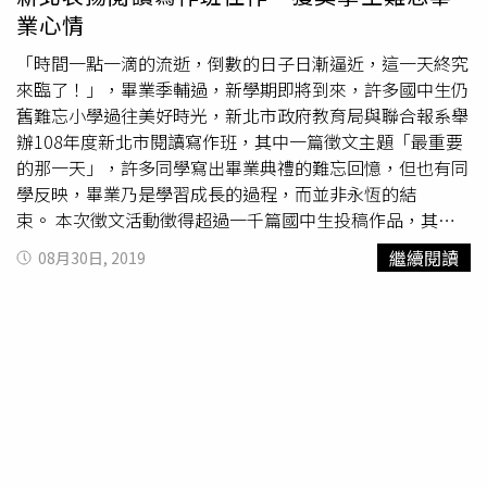
業心情
「時間一點一滴的流逝，倒數的日子日漸逼近，這一天終究
來臨了！」，畢業季輔過，新學期即將到來，許多國中生仍
舊難忘小學過往美好時光，新北市政府教育局與聯合報系舉
辦108年度新北市閱讀寫作班，其中一篇徵文主題「最重要
的那一天」，許多同學寫出畢業典禮的難忘回憶，但也有同
學反映，畢業乃是學習成長的過程，而並非永恆的結
束。 本次徵文活動徵得超過一千篇國中生投稿作品，其中
選出5名佳作，於8/29在新北市府接受表揚，教育局長張明
繼續閱讀
08月30日, 2019
文表示，閱讀與寫作能力是追求知識的基石，新北市長年來
力推語文教育，此次希望透過跨領域文本教學，啟發新北市
學子自主閱讀力。 獲獎學生汐止國中黃映婷表示，從國小
的時候就開始參加聯合盃作文大賽，透過競賽方式鍛鍊自身
寫作技巧，迄今已超過6屆參賽，也曾獲得獎項殊榮，平時
就喜愛閱讀課外文學讀物及小說，因上國中以前家裡禁止使
用3C產品，久而久之就養成閱讀實體書的習慣。另一位獲
獎同學積穗國中王佑琳表示，平時只要有空檔就會到新北市
立圖書館借閱各國經典人物故事，今年暑假就看了5本書，