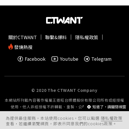
其中最喜歡愛因斯坦傳記，佩服愛因斯坦能不斷從挫折中找
出成功辦法，砥礪自己也要從失敗當中學習成長經驗，佑琳
表示，平時閱讀習慣以實體書為主，即使上了國中，仍未使
用平板電腦及智慧型手機，覺得實體書較有在看書的感
覺。 108年度新北市閱讀寫作班，經過聯合報師資評選後，
關於CTWANT
聯繫&爆料
隱私權政策
最終選出5篇得獎作品，分別為
樹林高中
國中部蔡雅帆、平
溪國中楊千瑤、汐止國中黃映婷、崇林國中錢安蘋、積穗國
發燒熱搜
中王佑琳。
Facebook
Youtube
Telegram
© 2020 The CTWANT Company
本網站所刊載內容著作權屬王道旺台媒體股份有限公司所有或經授權
使用，他人非經授權不許轉載、重製、公開播送或公開傳輸。
知道了，請關閉視窗
為提供最佳服務，本站使用cookies，您可以點選
隱私權政策
查看，若繼續瀏覽網頁，即表示同意我們的cookies政策。