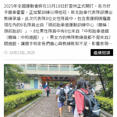
練未顧慮到選手狀況，集訓時間和地點都難以配合，還曾被
2025年全國運動會將在10月18日於雲林正式開打，各方好
「提醒」過若不來參加，數千元的集訓費恐難以拿到。此
手磨拳霍霍，正加緊訓練以得桂冠，新北跆拳代表隊卻爆出
外，過去代表隊出門比賽往往是集體行動，除個別選手自行
教練爭議，此次代表隊8位女性隊員中，包含奧運銅牌羅嘉
前往外，教練會幫忙張羅食宿交通大小事宜，讓選手無後顧
翎在內的6名隊員出自「頭前跆拳道運動訓練中心（簡稱：
之憂、放心的在場上拚博，今年卻是全數「自己想辦法」，
頭前跆訓）」，8位男性隊員中有6位來自「中和跆拳道舘
使選手感覺「像被放生」。黃昱翔說，今年在雲林比賽，跆
（簡稱：中和道館）」，男女方的帶隊教練竟都不是來自2
拳場地則選在西螺農工，教練卻直到8月才告知得自行尋找
間道館，讓選手和家長們擔心與教練默契不足、影響表現，
住宿地點，每人每晚補助1200元，但賽場附近的飯店早已
希望能調整名單，讓選手在場上好好發揮。據了解，新北全
繼續閱讀
10月13日, 2025
被各縣市代表隊訂光，選手們無奈之下只好拉高預算，自掏
運會跆拳出賽是經過5月的議長盃選拔，男女方8個量級的冠
腰包選擇「2人住4人房」。拳道女將羅嘉翎曾在奧運贏得銅
軍組成代表隊，共16人代表家鄉對戰全國好手，女性隊員包
牌，並在全運會二次奪冠，今年將爭取第三面獎牌。（圖／
括全運會二連霸的羅嘉翎、瑞士跆拳道公開賽金牌江宜珊、
國訓中心提供）交通也成為選手的一大難題，新北市府補助
全中運連霸金牌沈佳蓁等英雌，8人中有6位以頭前跆訓名義
選手們自強號車票，但西螺農工距離斗六火車站則是13公
報名，出自鄭嘉慶教練門下。全運會在即，新北跆拳代表隊
里，車程得20多分鐘，距雲林高鐵站12公里，開車需15分
女子組羅嘉翎（右）、江宜珊把握每一秒練習機會，希望能
鐘，抵達雲林後如何移動也要自理。而全運會跆拳賽於10月
為家鄉抱回獎牌。（圖／讀者提供）男子組的陣容則同樣堅
13日開打，選手們因量級不同，比賽日期從13日到17日不
強，亞運國手、全運會三連霸的黃昱翔出戰63公斤級，全大
等，教練要求代表隊全員13日在雲林集合拍照，但選手們在
運金牌邱泓勝則參加68公斤級，2024年剛奪下全大運冠軍
當地可做的訓練有限，等同是要求稍晚比賽的選手留在雲
的陳彥升則站上87公斤級賽場，8名選手中有6人以中和道