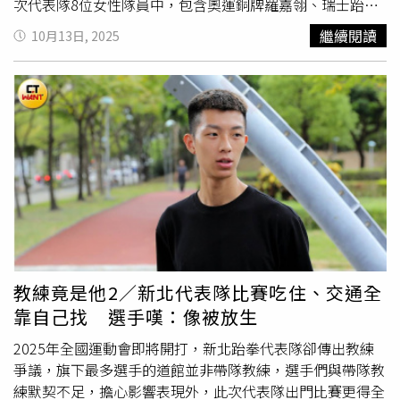
次代表隊8位女性隊員中，包含奧運銅牌羅嘉翎、瑞士跆拳
道公開賽金牌江宜珊、全中運連霸金牌沈佳蓁等英雌，8人
繼續閱讀
10月13日, 2025
中有6位以頭前跆訓名義報名，出自鄭嘉慶教練門下，男子
組8名選手中同樣也有6人以中和道館名義報名，在劉明杰教
練指導下創造輝煌成績。按照過往案例，代表隊帶隊教練是
由旗下最多選手的教練擔任，今年卻讓選手和家長大跌眼
鏡，女子組由旗下僅2名選手的雄麒道館教練楊復傑領軍，
男子組則是由
樹林高中
陳怡卉教練帶隊，8名選手中僅雄麒
道館、74公斤級的謝宗佑受她指導。家長和選手們因而聯署
陳情，希望市政府能夠調整名單，更寫市長信箱反應此事，
原想透過民意代表向市長侯友宜陳情，但體育局聲稱已和雲
林縣府商議並取得共識，114全國運動會籌備處同意提供現
場換證機制，讓每位選手的指導教練能夠在場邊指導，選手
們原以為能安心備戰，市政府的承諾卻跳票。「比賽都要打
教練竟是他2／新北代表隊比賽吃住、交通全
了，體育局才說運動部不允許。」市議員鄭宇恩表示，體育
靠自己找 選手嘆：像被放生
局聲稱運動部競賽司在技術會議上，要求以運動部的核備技
術手冊為主，多數選手們的實際指導教練不在名單上而無法
2025年全國運動會即將開打，新北跆拳代表隊卻傳出教練
上場，新北體育局與雲林體育處的協調未起作用，新北更將
爭議，旗下最多選手的道館並非帶隊教練，選手們與帶隊教
責任甩鍋中央，讓家長們難以接受。選手江宜珊父親江亘松
練默契不足，擔心影響表現外，此次代表隊出門比賽更得全