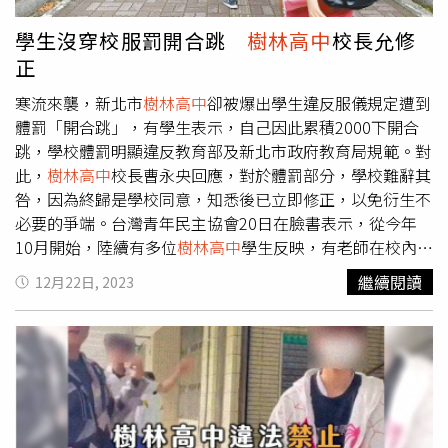
林、放棄珍貴訓練時間，不然就得來回奔波、舟車勞頓。而
館名義報名，在劉明杰教練指導下創造輝煌成績。而按照過
如今頭前跆訓和中和道館12位選手與家長共同聯署陳情，江
往經驗，帶隊教練是由選出最多選手的教練擔任，在選拔賽
學生沒穿校服罰開合跳
樹林高中
校長允修
宜珊父親江亘松說，家長們的唯一訴求是孩子可以好好比
打完當下便知道帶隊教練人選，選手們原以為會如往常般，
正
賽，希望能「照規矩來」，讓旗下較多選手的教練帶隊，為
由自己最熟悉且信任的教練在場邊技術指導、給予支持，但
新北再創佳績。新北市政府體育局長洪玉玲表示，依據𠄘辦
此次全運會帶隊教練卻遲至8月才公布，女子組由旗下僅2名
寒流來襲，新北市
樹林高中
卻被爆出學生違反服儀規定遭到
單位雲林縣政府公告的114年全國運動會競賽規程規定，各
選手的雄麒道館教練楊復傑領軍，男子組則是由
樹林高中
陳
體罰「開合跳」，有學生表示，自己因此累積2000下開合
縣市跆拳道教練，僅能註冊報名1位教練，是各縣市通案性
怡卉教練帶隊，8名選手中僅雄麒道館、74公斤級的謝宗佑
跳，學校體罰明顯違反教育部及新北市政府教育局規範。對
案例。洪玉玲說，雲林縣政府同意提供現場換證機制，讓每
受她指導。「絕對不是說楊教練或陳教練不好，而是不熟
此，
樹林高中
校長曹永央回應，對於體罰部分，學校難辭其
位選手的指導教練能夠實際在場邊指導。此外，全運會期間
悉，他們在場上該如何指導我們？」黃昱翔說，選手與教練
咎，因為終歸是學校同意，知悉後已立即修正，以免衍生不
提供每位選手每日共2000元，作為住宿費、膳食費，交通
的默契在賽場上猶為關鍵，師徒間在日積月累的相處下，彼
必要的爭端。台灣青年民主協會20日在臉書表示，從今年
費依實支付。
此默契早已超乎言語，往往一個眼神、一個表情就能心領神
10月開始，陸續有多位
樹林高中
學生反映，有老師在校內嚴
會，教練們一眼就能看出愛徒狀態，會用技術指導申訴舉牌
格取締學生禦寒衣物外穿，只要被抓到，就會被要求罰開合
繼續閱讀
12月22日, 2023
讓選手得以調整呼吸，協助徒弟在場上擊敗對手。黃昱翔提
跳或寫生輔表。依照法規，學生服儀違規僅能使用「正向管
到，教練們除了了解學生，還會協助學生了解對手，他自己
教措施、口頭糾正、列入日常生活表現紀錄、通知監護人協
就曾在比賽時略居下風，被教練指導後迅速改變戰術，最終
請處理、書面自省及靜坐反省」6種輔導管教措施，並沒有
逆風翻盤、擊敗對手，而此次自己熟悉的教練不能在場上陪
可以要求學生服儀不整開合跳的法律依據。曹永央表示，學
伴，教練們已打算坐在場邊支持，但場邊往往不能大聲說
校服儀規定，天冷學生可自行加衣物，學校從來沒有禁止，
話，能給的指導相當有限，讓大家擔心會影響發揮。第一次
但是裡面仍須穿著校內外套，學生若違反服儀規定，會以口
參加全運會的陳彥升也坦言「不太安心」，教練在場上除了
頭告誡，若是情節嚴重或是屢犯未改，就會請學生寫自省