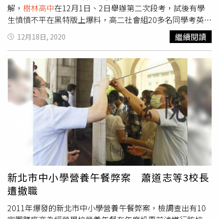
解，
樹林高中
在12月1日、2日舉辦第二次段考，試後有學
生憤憤不平在黑特版上爆料，高二社會組20多名同學考英文
考科時，集體利用LINE群組交換答案，英文考科7成都是選
繼續閱讀
12月18日, 2020
擇題，群組內有人負責提問、有人負責寫答案，讓其他學生
大嘆不公平。曹永央表示，校方得知後展開調查，發現20多
名學生來自不同班級，當初被以「慶生會」、「學術研討
會」名義被邀請加入群組，個別詢問群組內成員後，發現一
小群學生負責傳送答案，一小群加入群組、但沒發表意見，
另一群則稱忙著考試沒在看群組。不過校方查察時，學生已
將作弊訊息全部收回，校方正進一步確認還有哪些學生介
入。至於為何5、6個班級同時在考試時用手機，監考人員卻
未察覺？曹永央解釋，這批監考人員都是任課老師隨班監
考，可能因為對學生較熟悉，並未積極查察，校方感到很遺
憾、學校發生集體作弊令人難堪，但是校方有決心面對解
決，不容許再發生，因此校方也誠心檢討。
新北市中小學營養午餐弊案 蕭道志等3校長
遭撤職
2011年爆發的新北市中小學營養午餐弊案，檢調查出有10