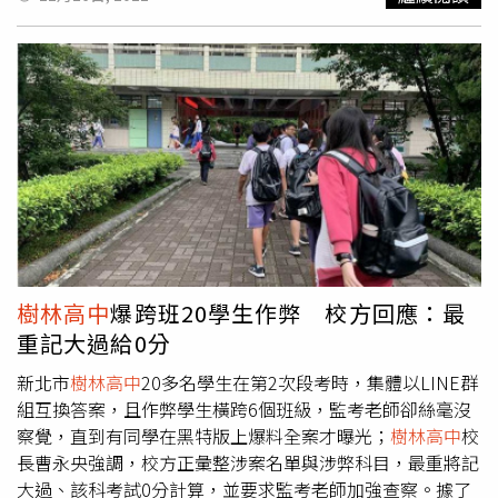
小。檢方查出38名中小學校長 、數名主任和評選委員涉收
廠商賄賂，其中14名校長已被判有罪定讞，今年9月15日最
高法院再將6名校長判刑確定，另4人撤銷發回更審。其中義
學國小校長蕭道志判4年2月、江翠國中校長黃耀輝判2年 4
月、新埔國小校長張萬隆判2年2月，二重國小校長劉創任判
1年10月、
樹林高中
校長張世明判4年2月、新興國小校長張
崇仁判3年7月定讞。新北市政府將蕭道志、黃耀輝、張萬隆
移送懲戒，懲戒法院第一審認為，蕭道志等人的行為重創公
務員清廉形象，為維護公務紀律，懲戒撤職並各停止任用2
年，3人不服提上訴遭駁回。
樹林高中
爆跨班20學生作弊 校方回應：最
重記大過給0分
新北市
樹林高中
20多名學生在第2次段考時，集體以LINE群
組互換答案，且作弊學生橫跨6個班級，監考老師卻絲毫沒
察覺，直到有同學在黑特版上爆料全案才曝光；
樹林高中
校
長曹永央強調，校方正彙整涉案名單與涉弊科目，最重將記
大過、該科考試0分計算，並要求監考老師加強查察。據了