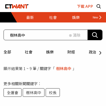
跳至主要內容區塊
下載 APP
最新
社會
娛樂
財經
⊗ 清除
全部
社會
娛樂
財經
政治
顯示結果第 1 ~ 9 筆 / 關鍵字「
樹林高中
」
更多相關新聞關鍵字：
全運會
樹林高中
校長