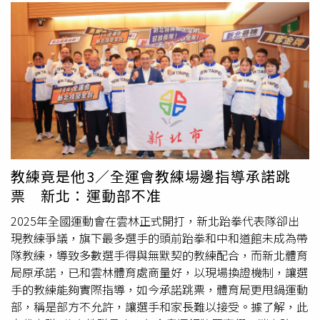
教練竟是他3／全運會教練場邊指導承諾跳
票 新北：運動部不准
2025年全國運動會在雲林正式開打，新北跆拳代表隊卻出
現教練爭議，旗下最多選手的頭前跆拳和中和道館未成為帶
隊教練，導致多數選手得與無默契的教練配合，而新北體育
局原承諾，已和雲林體育處商量好，以現場換證機制，讓選
手的教練能夠實際指導，如今承諾跳票，體育局更甩鍋運動
部，稱是部方不允許，讓選手和家長難以接受。據了解，此