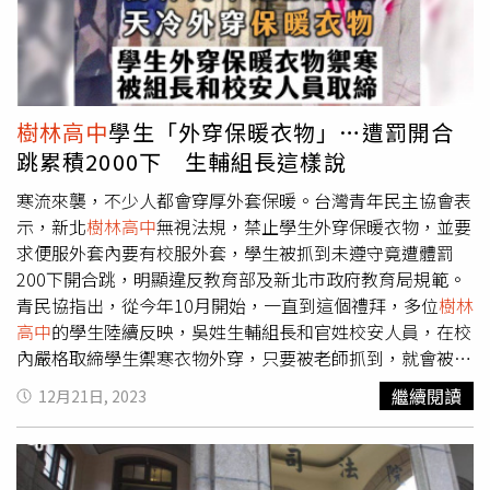
戰術指導外，更重要的是給選手心靈上的安撫，此次不是自
書，但學生對於自省書非常反感，才衍生出替代方案「開合
己熟悉的人陪在旁邊，心情難免受到影響，但他以前三名為
跳」。曹永央說明，現在校園多元化，每間學校服儀規定不
目標，希望能為新北抱回獎牌。江宜珊與教練鄭嘉慶（右）
太一樣，在管理方面校方也是兩難，但是基於安全管理，校
感情深厚、默契十足，多次在教練的指導下順利得勝。（圖
方仍會願意承擔，如何兼顧效益及平衡點仍需大家集思廣益
／翻攝畫面）江宜珊的父親江亘松則表示，教練沒有好壞，
來解決，至於是否有機會微調，曹永央說將在今日的服儀會
樹林高中
學生「外穿保暖衣物」…遭罰開合
但真的有默契好不好的問題，特別今年羅嘉翎和黃昱翔都要
議，針對這部分提出討論。教育局回應，經了解，學校處置
跳累積2000下 生輔組長這樣說
拚連霸，都期盼能為新北再創榮光，希望市政府能考量選手
措施未符合相關規定的部分確有疏失，已立即調整相關處置
權益和表現，調整名單讓選手在場上好好發揮。新北市政府
措施。近期寒流來襲，會持續嚴格要求各校以維護學生權益
寒流來襲，不少人都會穿厚外套保暖。台灣青年民主協會表
體育局長洪玉玲表示，依據𠄘辦單位雲林縣政府公告的114
與健康為優先，杜絕各類不合宜的管理措施。
示，新北
樹林高中
無視法規，禁止學生外穿保暖衣物，並要
年全國運動會競賽規程規定，各縣市跆拳道教練，僅能註冊
求便服外套內要有校服外套，學生被抓到未遵守竟遭體罰
報名1位教練，是各縣市通案性案例。洪玉玲說，雲林縣政
200下開合跳，明顯違反教育部及新北市政府教育局規範。
府同意提供現場換證機制，讓每位選手的指導教練能夠實際
青民協指出，從今年10月開始，一直到這個禮拜，多位
樹林
在場邊指導。此外，全運會期間提供每位選手每日共2000
高中
的學生陸續反映，吳姓生輔組長和官姓校安人員，在校
元，作為住宿費、膳食費，交通費依實支付。
內嚴格取締學生禦寒衣物外穿，只要被老師抓到，就會被要
求罰開合跳或寫生輔表，有學生就因此累積被罰跳超過400
繼續閱讀
12月21日, 2023
下，另有學生指證，自己因為天冷穿保暖衣物，就被處罰開
合跳累積2000下。吳姓生輔組長稱，開合跳是正向管教、
體能訓練，提供學生自由選擇。另又在IG上回覆學生，「我
覺得體能訓練也是學生選擇的，明明知道穿便服要寫反省