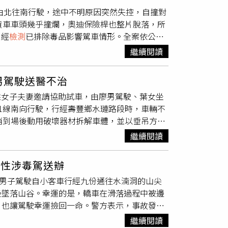
成任務後將支付5萬馬來西亞令吉作為報酬。警
：「警察大人幹得好！我們手抖界是沒有這種毒
李振豪目前累計遭判處2個18年徒刑，最終刑期
路由北往南行駛，途中不明原因突然失控，自撞對
鹼皆呈陽性反應，引發外界對飛航安全的高度關
聲沒人質疑警察了吧」、「手抖界天花板」、
貨車車頭幾乎撞爛，奧迪保險桿也整片脫落，所
在抵達印尼前才剛完成一趟國際客運航班，相關
另經
檢測
已排除毒品影響駕車情形。全案依公共
資顯示，MS疑似隸屬跨國販毒集團，擔任運毒
港警分局呼籲，酒後駕車危及自身及他人安全，
及其他涉案人士。對此，馬來西亞航空發表聲
繼續閱讀
的不當行為採取零容忍政策，目前已同步展開內
品犯罪聞名，毒品走私罪最高可判處死刑。雖然
男駕駛送醫不治
法院仍持續作出死刑判決，目前仍有數百名毒品罪
葉姓女子夫妻邀請協助試車，由廖男駕駛、葉女坐
，將進一步釐清毒品來源、運輸模式及是否涉及
1線南向行駛，行經壽豐鄉水璉路段時，車輛不
消到場後動用破壞器材拆解車體，並以垂吊方式
2日凌晨1時25分宣告不治。警方經抽血
檢
繼續閱讀
下半身骨折，目前仍住院治療。警方2日前往現
蓮壽豐台11線車禍 51歲男子試車翻落邊坡救
陽性涉毒駕送辦
姓男子駕駛自小客車行經九份通往水湳洞的山尖
後墜落山谷。幸運的是，轎車在滑落過程中被邊
，也讓駕駛幸運撿回一命。警方表示，事故發生
警及消防救護人員前往現場救援。到場後發現宋
繼續閱讀