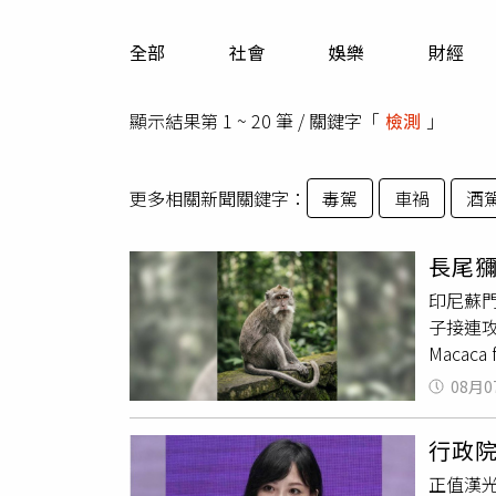
人物
汽車
全部
社會
娛樂
財經
專欄
房產新勢力
顯示結果第 1 ~ 20 筆 / 關鍵字「
檢測
」
更多相關新聞關鍵字：
毒駕
車禍
酒
長尾獼
印尼蘇門答
子接連攻
Maca
受傷，
08月0
合外媒
少居民
行政院
學，避
正值漢
捕籠，