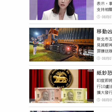
表示，
張，隨後
支持相
援局長朱
系統（
攻擊。
08月0
電，行
異常攻
院區兩
續監控周
移動
供電穩
猴子活
新北市
成今年
發現猴
見其眼
辦公環
若後續
罪嫌送
測，直
派出所
否還有其
08月0
板橋方
亡。警方
紙鈔
可處3
印度即將
送偵辦
行10盧
擴大發行，
Expr
08月0
徵求意
段。根據