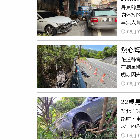
初步調
外，有
日駁回
屏東縣
方進一步
駕的！
後續仍
向停放
注。警
「毒駕
幸無人傷
情況仍
危險罪
角色，
08月0
飲酒後
明，稱
部調查
熱心幫
印尼自2
花蓮縣壽
犯等待
在副駕
更大規
明原因
將2名
08月0
測
，排
場蒐證，
22
出時已無
新北市
路時，
坡上的
於上午
08月0