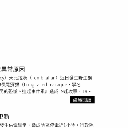
查異常原因
ency）天比拉漢（Tembilahan）近日發生野生猴
Long-tailed macaque，學名
息當地居民的恐慌。這起事件累計造成19起攻擊、18人
嚴重需縫合超過10針，並接種狂犬病疫苗。綜
繼續閱讀
專挑落單民眾攻擊，以咬傷、抓傷為主，導致不
轄內40所學校停課，數百名學生改採線上教
更新
，搜捕人員依據猴子經常出沒的位置架設鐵製誘
午發生供電異常，造成院區停電近1小時。行政院
面，只見猴子被關在鐵籠內，神情顯得十分緊