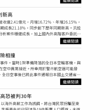
繼續閱讀
的風險仍持續存在，岸際巡查、即時通報及邊境
其停止營業。
疫所依標準程序，將發現地點半徑10公里內共
創新高
作，確認全部豬隻健康均良好。針對邊境檢疫，
達2.41億元，月增16.72％、年增26.15％，
中心查驗，入境旅客行李落實100％X光檢查，
同期成長21.18％，同步創下歷年同期新高。汎銓
經檢疫之豬肉及其製品輸往臺灣本島及其他離
料分析案件穩健成長，加上國內外高階客戶委託案
加強高風險旅客、國際郵包、海運快遞及走私案
子等市場需求而保持熱絡。近年全球半導體產業
區風險，持續強化旅客行李安檢、X光判讀、
繼續閱讀
用與製程整合複雜度提升，也使高階分析、驗證
，今日已公告暫停金門地區豬肉及其加工產品輸
進製程材料分析、AI晶片分析平台及矽光子
檢
措施。應變中心呼籲，民眾如於岸際發現疑似
機險相撞
方案，持續強化其於半導體高階分析服務市場的
巡或地方動物防疫機關。旅客切勿違規攜帶豬肉
機事件。當時1架準備降落的全日本空輸客機，與
深圳營運據點後，上海營運廠區規劃於8月中
清潔及異常死亡通報，共同防堵非洲豬瘟入侵，
在空中異常接近。所幸用於警示航空器可能發
高階材料分析技術支援。尤其目前大陸地區主要
撞，全日空事後已將此事件通報日本國土交通省。
速成長，今年累計前7月大陸地區營收較去年同期已
由中國上海飛往東京羽田的NH968航班，機上
效果。隨著AI、高速光通訊及先進製程技術正
繼續閱讀
，在朝C跑道降落並下降過程中，TCAS突然啟動
布局，同時積極推動矽光子光損定位
檢測
技術相
發生的碰撞。班機最終於上午6時10分安全降
善「分析服務、研發除錯（Debug）設備銷
高恐被判30年
行檢查機自D跑道起飛後進行轉向飛行，其飛
子
檢測
領域的技術平台價值與高附加價值營運利
，以海外高薪工作為誘餌，將台灣民眾拐騙至柬
TCAS並未啟動，相關單位正在進一步確認事件
。李振豪先前已因涉及19件販賣人口既遂、未遂
責運用，主要任務是在空中檢查攸關航空安全的