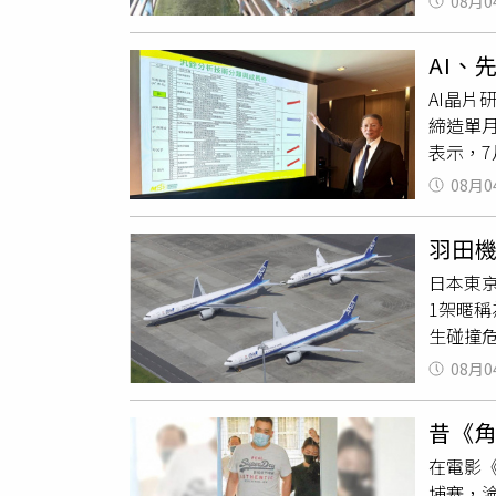
08月0
例，1
正，若
檢疫均
AI、
21場
AI晶片
防檢署
締造單月
並搭配
表示，
島。防
件持續
件查緝
08月0
朝AI
人工查
與
檢測
往臺灣
羽田
測
技術
海漂豬
日本東京
技術服
及其製
1架暱
旬正式
守護我
生碰撞
聚焦高階
據《朝
呈倍數
08月0
共有19
持續帶
並發出
關布局
昔《角
落，機
售、量
在電影
行路徑
基。
埔寨，
發生的