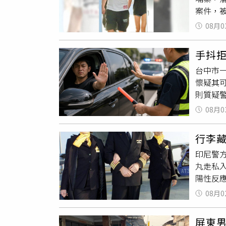
案件，被
各項設
官依法向
維持正
08月0
查指出
士」）
透過仲
手抖
一批在
台中市
振豪所
懷疑其
招募台灣
則質疑
鬆、高
後在網
責與以
08月0
權西路
害人約1
依法攔
員分工
行李
能力，
押送被
印尼警
測我」
等地的
丸走私
直到支
聞遭犯
陽性反
牌照車
間救援
姓名縮
源；至
李振豪
08月0
機場後
台，質
法院於2
飛。海
路，加
販賣，一
屏東