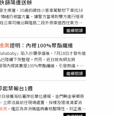
快篩陽遭送辦
張印鈔基材，後續將交由BRBNMPL及印度安全印
生擦撞，30歲的蔣姓小客車駕駛怒下車找38
基材必須整合多項先進防偽技術，包括透明視窗、
方情緒仍相當亢奮，讓警方當場對雙方進行唾液
提升辨識度及防偽能力，同時也須符合印度現有
徐姓公車司機沿興隆路二段外側車道西往東方向
未來實地流通測試結果理想，印度央行將可能擴
子駕駛的自小客車發生碰撞，蔣男見狀立即下車
全面導入塑膠貨幣的重要起點。目前投標截止日
繼續閱讀
，讓警方察覺有異，對雙方駕駛實施毒品唾液快
資格限制。投標廠商若在中國或巴基斯坦設有營
反公共危險罪移送台北地檢署偵辦。據悉，該名
，也不得指派曾參與中國或巴基斯坦相關業務的
檢測
證明：內裡100%聚酯纖維
呈現陽性反應；而蔣男則為無照駕駛，並有多
度工業暨國內貿易促進部（DPIIT）登記資
ahababy」陷入抄襲爭議後，7月28日才發布道
待尿液
檢測
報告出爐確認。文山二分局呼籲，毒
央銀行或官方印鈔機構塑膠鈔票基材的經驗，
品已陸續下架整理。然而，近日就有網友將
，極易引發重大交通事故，嚴重威脅自身及其他
膠基材樣品供實驗室
檢測
，並提出證明確認材料不
發現內裡其實是100%聚酯纖維，引發熱議。
駛行為採取零容忍態度，嚴格執法以維護道路交
Sanjay Malhotra）日前表示，塑膠鈔票計畫
元、成人版1380元，標榜一面是毛絨觸感，柔
優勢。若試辦計畫順利，最快可望於下一個會計
繼續閱讀
圖／擷取自臉書／Hahababy-ははベビ
果再做最終決定。印度官方指出，塑膠鈔票相較
裡為100%聚酯纖維，印刷面料為81.9%棉、
紙鈔高出數倍，不僅可降低長期印製與汰換成
即起禁輸台1週
O不禁質疑「品質、信譽在哪裡？」、「其實誠實
不易吸附細菌及污垢，在衛生與環保方面同樣具
2日接獲海巡署岸巡單位通報，金門縣金寧鄉慈
紛紛在底下留言，「這樣標示違法了欸」、「聚
0個國家採用，包括加拿大、英國、紐西蘭等，都
，立即派員前往現場處置、採樣及環境清潔消
的人，她們這樣標示不實不行耶」、「QQ毛不
將加入全球塑膠貨幣行列，為國內貨幣系統開啟
檢測
，確認為非洲豬瘟病毒核酸陽性，刻正進一
維，沒分表、裡布的洗標，應該是指整件衣服的
海漂豬檢出非洲豬瘟病毒核酸陽性案例累計22
偽不實或引人錯誤，主管機關得通知業者限期改