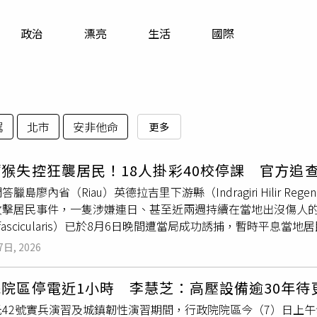
寵物
政治
漂亮
生活
國際
運勢
運動
梅酒
駕
北市
安非他命
更多
猴失控狂襲居民！18人掛彩40校停課 官方追
臘島廖內省（Riau）英德拉吉里下游縣（Indragiri Hilir Reg
擊居民事件，一隻涉嫌連日、甚至近兩週持續在當地出沒傷人的長尾獼猴（
ca fascicularis）已於8月6日晚間遭當局成功誘捕，暫時平
其中1名民眾兩度遭到襲擊，傷者包括孩童及長者，部分人因傷勢
7日, 2026
報導，這隻成年長尾獼猴自8月4日起頻繁出現在天比拉漢市區，
受傷。由於攻擊事件接連發生，地方政府基於安全考量，一度宣布
院區停電近1小時 李慧芝：高壓設備逾30年待
免學生外出遭到猴子攻擊。英德拉吉里下游縣消防與救援局表示
光42號實兵演習及城鎮韌性演習期間，行政院院區今（7）日上
經過一段時間守候後，終於成功將猴子誘捕。官方也公布捕獲畫