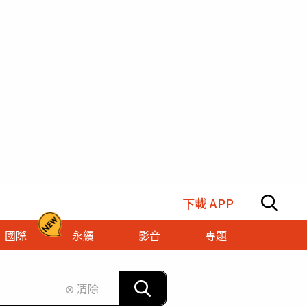
下載 APP
國際
永續
影音
專題
⊗ 清除