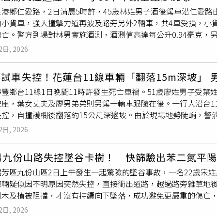
查指出，MS供稱受一名身分不明人士委託運送毒品，對方承諾完
網友點名同樣以手抖聞名的陳水扁，竟釣出陳水扁親自回應表示
李振豪等人的上訴，使第二案判決正式確定。隨著2案判決確定，
里港鄉仁愛路，2日清晨5時許，45歲林姓男子酒後駕車沿仁愛
透露，MS接受尿液
檢測
後，對甲基安非他命、MDMA及古柯
不用同情。」網友笑喊：「總統級權威認證」、「手抖界權威發
將由檢方聲請法院裁定應執行刑。
的小貨車，強大撞擊力道再波及路旁另外2輛車，共4車受損，小
方官員表示，令人擔憂的不只是毒品走私，而是嫌犯身為機師，
不要來污染手抖界」、「那是手抖界敗類！假貨！」。
亡。警方到場對林男實施酒測，酒測值高達每公升0.94毫克，
待進一步調查釐清。印尼國家毒品犯罪調查單位指出，初步掌握情
嫌移送屏東地檢署偵辦，詳細肇事原因仍待進一步調查釐清。里
而且這並非首次涉嫌將毒品帶入印尼，警方正持續追查背後組織
2日, 2026
應改搭計程車、安排指定駕駛或請親友接送，切勿心存僥倖。
由於案件仍在調查中，不便對個案發表評論，但公司對任何形式
，並將依法全力配合印尼相關單位辦案。印尼向來以嚴厲打擊毒
試車失控！花蓮台11線車輛「翻落15m深坡」 
016年以來未再執行死刑，近10年維持實質暫停執行政策，但
豐鄉台11線1日晚間11時許發生死亡車禍。51歲廖姓男子受
執行，其中包括多名外籍人士。警方表示，全案目前仍在偵辦中
駛座，葉女丈夫及廖男弟弟則另駕一輛車跟隨在後。一行人沿台1
模的跨國販毒網絡。
失控，自撞護欄後翻落約15公尺深邊坡。由於現場地勢陡峭，警
傷者救出。廖男獲救時已無呼吸心跳，緊急送往門諾醫院搶救，仍於
2日, 2026
除酒駕因素。同車37歲葉姓女子全身多處擦挫傷、疑似腦震盪及
並調閱行車紀錄器及沿線監視器畫面，以釐清事故發生原因。 花
歲男九份山路失控墜谷卡樹！ 快篩驗出苯二氮平
生命跡象 同車女子重傷
瑞芳區九份山區2日上午發生一起驚險的墜谷事故，一名22歲宋
車輛疑似因不明原因突然失控，直接衝出道路，越過路旁雜草地
樹木及植被阻擋，才沒有持續向下墜落，成功避免更嚴重的傷亡
6時34分，接獲民眾報案後立即派遣瑞芳警分局金瓜石派出所員
2日, 2026