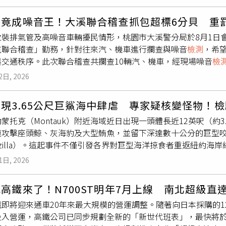
意識清楚，身體並無重大外傷，但精神狀況明顯異常，不僅眼神
起警方高度警覺。經警方向宋男說明相關程序，並取得本人同意
竟成噪音王！大溪聯合稽查抓包超標6分貝 重罰
測
結果顯示，宋男對苯二氮平類（Benzodiazepines）中樞
改裝排氣管及高噪音車輛擾民情形，桃園市大溪警分局於8月1日
應遲鈍、注意力下降及判斷能力受影響，若在藥效作用期間駕駛
監聯合稽查」勤務，針對往來汽、機車進行攔查與噪音
檢測
，希
危險罪將宋男帶回派出所製作筆錄，並進一步採集檢體送驗，以
與交通秩序。此次聯合稽查共攔查10輛汽、機車，經現場噪音
檢
清事故真正原因。全案後續將依法移送基隆地檢署偵辦，等待檢
發單，總計裁罰金額達新臺幣1萬800元。其中最令人意外的是
雖可能是醫師合法處方的鎮靜安眠或抗焦慮藥物，但服用後仍可
2日, 2026
測
噪音值高達99分貝，超出法定標準93分貝整整6分貝，成為本
情況，應避免駕駛汽機車，以免危及自身及其他用路人的生命安
，依《噪音管制法》第26條規定，遭裁罰新臺幣5400元。警
現3.65公尺巨鯊海中肆虐 專家疑核變怪物！
準，可對車輛所有人或使用人處以3600元以上、3萬6000元
蒙托克（Montauk）附近海域近日出現一頭體長近12英呎（約3.6
可持續按次裁罰外，情節重大者還可能遭移請公路監理機關吊扣
連攻擊座頭鯨、灰海豹及大型鮪魚，並留下深達數十公分的巨型
可能面臨吊扣牌照6個月的處分。大溪警分局表示，今年截至目前已
rkzilla）。這起事件不僅引發各界對巨型海洋掠食者重返紐約
違規案件，顯示噪音車問題仍有待持續改善。未來警方將持續與
料而發生基因突變的驚人猜測。根據外媒《紐約郵報》報導，探索頻道（D
違規行為加強取締，透過執法與宣導雙管齊下，降低噪音對居民
1日, 2026
hark Week）最新播出的內容，海洋科學家奧康奈爾（Craig O
方也呼籲車主切勿任意改裝排氣系統，應遵守相關法規，共同維
（約61公分）的巨大咬痕，以及一隻灰海豹遭撕裂22英吋（約56
高鐵來了！N700ST明年7月上線 南北超級直
的巨型鮪魚也難逃慘劇。種種異常傷痕顯示，該海域正存在著一
即將迎來通車20年來最大規模的營運調整。隨著向日本採購的12組
見的巨型短鰭灰鯖鮫。調查過程中，奧康奈爾曾提出一項大膽假
投入營運，高鐵公司已同步規劃全新的「新世代班表」，最快將於
關。由於美方曾於1960年代在附近的哈德遜海底峽谷（Hudson 