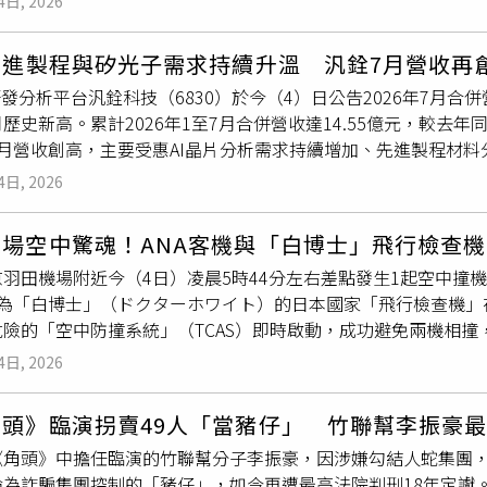
4日, 2026
14年發生2例，本案例為今年第2例，顯示海漂豬隨海流漂抵岸際
屆期未改善，可處新台幣3萬至30萬元罰鍰；情節重大者，可命
不可鬆懈。為因應本次海漂豬檢出非洲豬瘟病毒核酸陽性，金門防
先進製程與矽光子需求持續升溫 汎銓7月營收再
養豬場列為管制健康訪視對象，於今日已完成所有豬場健康訪視工
研發分析平台汎銓科技（6830）於今（4）日公告2026年7月合併營收
已責成高雄分署金門檢疫站持續加強金門機場、港口及小三通旅運
歷史新高。累計2026年1至7月合併營收達14.55億元，較去年
檢疫犬組及人工查驗；同時加強金門返臺旅客行李檢查，嚴防未
7月營收創高，主要受惠AI晶片分析需求持續增加、先進製程材
檢署並持續與海巡、海關、航警及航空站等邊境管制機關合作，
擴大，展現公司整體營運隨著AI、高效能運算、先進製程及矽光
，落實岸際巡查與疑似海漂動物即時通報。防檢署各分署亦將依轄
4日, 2026
、高速運算、先進封裝及光通訊技術發展，帶動晶片結構、材料應
驗及檢疫宣導，嚴守國境防線。應變中心提醒，為強化風險控管 
服務在研發及量產導入過程中的重要性同步提高。汎銓長期深耕先
本島及其他離島，至少須連續1週無疫情發生，始得解除相關管制
機場空中驚魂！ANA客機與「白博士」飛行檢查
，並提供客戶從研發驗證、失效分析到製程優化等完整分析解決
隻或其他動物屍體，切勿接觸、搬動或自行處理，應立即通報海
羽田機場附近今（4日）凌晨5時44分左右差點發生1起空中撞
務能力。在全球布局方面，汎銓持續深化海外營運據點，繼南京、
品入境；養豬場亦應落實人員及車輛門禁、進出消毒、場區環境
稱為「白博士」（ドクターホワイト）的日本國家「飛行檢查機」
啟用，進一步強化大陸地區委案服務，以提供更即時、更完整的
國養豬產業安全。
危險的「空中防撞系統」（TCAS）即時啟動，成功避免兩機相
製程材料分析(MA)業務，受惠於AI及半導體設備開發需求快
日新聞》報導，全日空及日本國土交通省指出，當時準備降落的是
成長，隨著上海營運廠區加入，有助於創造整體營運良好正面加分
4日, 2026
7名機組員與乘客。該航班原定於4日上午5時45分抵達羽田機場
動全球半導體產業升級，汎銓持續深化核心技術、擴大全球市場
警報，機組人員立即中止降落程序，改為拉升復飛，成功避開可能
，目前已完成台灣、美國、日本及韓國等主要市場專利布局，戮力完
頭》臨演拐賣49人「當豬仔」 竹聯幫李振豪最
上所有機組員及乘客均無人受傷。日本國土交通省指出，涉事的飛
產產線設備合作開發、專利授權」四大營運模式，以強化在矽光
《角頭》中擔任臨演的竹聯幫分子李振豪，因涉嫌勾結人蛇集團
橫越了全日空客機下降準備降落的航線。目前確認飛行檢查機上的
淪為詐騙集團控制的「豬仔」，如今再遭最高法院判刑18年定讞
詳細經過及原因。機身為白色的飛行檢查機由日本國土交通省負