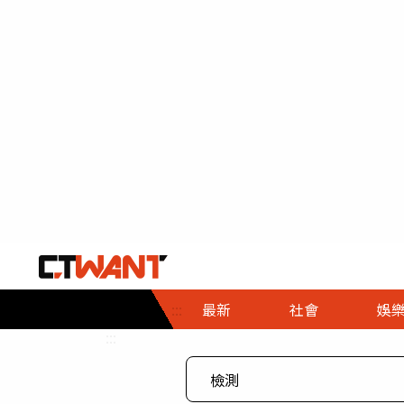
社會首頁
娛樂首頁
財經首頁
政
:::
最新
社會
娛
時事
即時
熱線
:::
直擊
大條
人物
調查
專題
３Ｃ