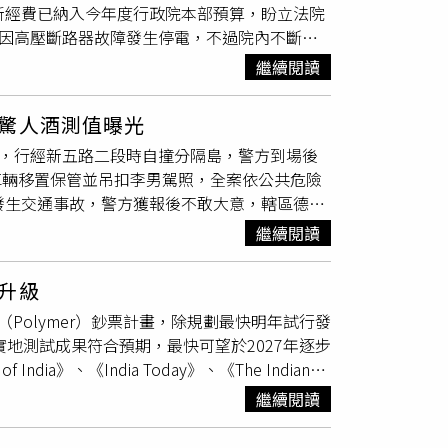
新經費已納入今年度行政院本部預算，盼立法院
資源保育署（BBKSDA）進一步觀察。消防與救
右因高壓斷路器故障發生停電，不過院內不斷電
19起攻擊通報，共有18人受傷，其中1人曾兩度遭到
。經台電公司協助搶修後，院區已順利恢復供
，確認是否感染疾病，同時釐清牠為何突然出現
繼續閱讀
表示，行政院去年底進行停電
檢測
時，就已發現
就是所有攻擊事件的唯一元凶，因此後續仍將持
度已編列預算，規劃全面更新相關設備，以提升
隻長尾獼猴原本屬於一個猴群，不排除附近仍有其他
驚人酒測值曝光
及各項緊急應變機制，同時也希望立法院儘速完
單獨靠近樹林、公園等猴群可能出沒的區域，如
路，行經新五路二段時自撞分隔島，警方到場後
政府機關日常運作穩定，並提供公務人員安全的
學校已連續3天實施線上教學。地方政府表示，
將車輛移置保管並吊扣李男駕照，全案依公共危險
恢復正常上課；相關單位也會持續加強巡邏與監
發生交通事故，警方獲報後不敢大意，轄區德音
恐慌，40所學校一度停課，官方仍持續監控是
男當時駕駛聯結車沿著新五路二段由八里方向往
繼續閱讀
路緣受損，所幸整起事故並未造成任何人員傷
違反《道路交通管理處罰條例》第35條規定開單，
升級
吊扣其駕駛執照，並於訊後依公共危險罪將其移
Polymer）鈔票計畫，除規劃最快明年試行發
實地測試成果符合預期，最快可望於2027年逐步
》、《India Today》、《The Indian
紙鈔印製公司（BRBNMPL），近日已發布全球
繼續閱讀
，象徵印度塑膠鈔票計畫正式進入實質推動階
萬8,000令（ream）雙向延伸聚丙烯