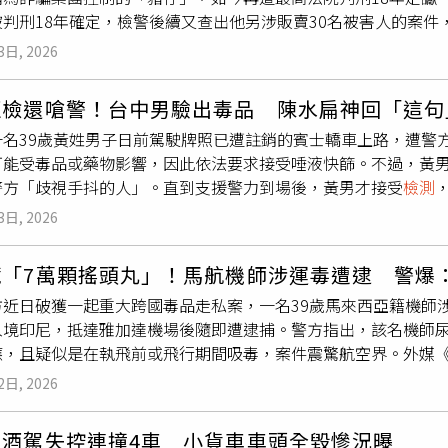
判刑18年確定，檢警後續又查出他另涉販賣30名被害人的案件
施，包括無線電導航設備、機場燈光等是否正常運作。該機會透
法院聲請定應執行刑，依現行數罪併罰規定，最高執行刑度上限為3
常功能，因此日本政府也將其暱稱為「白博士」（對應到日本新
3日, 2026
，李振豪原本在台北市中山區經營酒店，但受到新冠肺炎疫情影
，象徵為航空安全把關的重要角色。
介台灣人赴柬埔寨工作，並從中按照人頭收取佣金，獲利相當可觀
拒檢還嗆警！台中男驗出毒品 陳水扁神回「這句
台灣尋找「豬仔」的人蛇成員林晉宇等人，因與原先合作的人蛇
一名39歲黃姓男子日前駕駛牌照已遭註銷的賓士轎車上路，遭警
屬的人蛇集團。林晉宇自2022年2月起帶槍加入該集團，並依照
可能受毒品或藥物影響，因此依法要求接受唾液快篩。不過，黃
民眾赴柬埔寨。檢方查出，該集團透過臉書、Instagram等
警方「歧視手抖的人」。直到支援警力到場後，黃男才接受
檢測
薪且待遇優渥，並以協助辦理護照、提供機票與住宿等條件吸引
路引發討論，就連前總統陳水扁也現身留言，引起網友熱議。警
「武男兄」、「山酥」、「賈惇銘」、「竑毅」、「Andy」等
3日, 2026
二段與文心南路一段路口時，發現黃男駕駛的賓士轎車因逾期未
.7萬至1.8萬美元不等的價格，將遭騙赴柬的台灣人轉交給當
查。警方指出，盤查過程中，黃男眼神渙散、精神狀態異常，雙
，有人擔任帳務會計，有人負責協助被害人申辦護照、購買機票，
藏「7萬顆搖頭丸」！馬航機師涉運毒遭逮 警爆
因此依規定要求接受毒品唾液快篩。不過，黃男情緒激動，不斷
害人登機，並在抵達柬埔寨後接應，再交付給當地買方。被害人
方近日破獲一起重大跨國毒品走私案，一名39歲馬來西亞籍機師
，同行妻子也多次質疑警方執法，認為不能因手抖就懷疑民眾吸
詐騙園區，被迫從事電信詐欺工作。根據部分被害人指述，在園
入境印尼，抵達雅加達機場後隨即遭逮捕。警方指出，該名機師尿
援警力抵達現場後，黃男才配合接受
檢測
，結果對安非他命及苯
罪集團威脅進行器官販賣，處境十分悲慘。2022年5月間，多名
應，且疑似是在執飛前或飛行期間吸毒，案件震驚航空界。外媒
輛外，也依涉嫌違反《毒品危害防制條例》及公共危險罪嫌，將
組織關注，也促使政府單位開始積極追查相關案件。檢警後續展
寫為「MS」的男子，於7月30日晚間駕駛一架自馬來西亞吉隆
於是否構成毒駕及相關刑責，仍須待後續檢驗結果及檢方認定。
遭逮捕並羈押，檢方也分2波起訴李男及數十名共犯。第1波案件
2日, 2026
不久，即遭海關及警方攔查。雖然官方未透露其所屬航空公司，
疑警方僅因手部顫抖便懷疑其吸毒，認為執法過當。然而，不少
024年11月依《人口販運防制法》判處他18年徒刑，全案確定
關人員在其托運行李中查獲14袋搖頭丸錠劑，總數超過7萬顆，
上毒品快篩結果呈陽性，警方依法攔查並無不當之處，留言多半
、二審均判處李振豪18年徒刑，其他共犯則依參與程度不同，被
男酒駕失控連撞4車 小貨車車頭全毀慘況曝