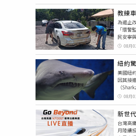
姓男子
形，引
教練車
篩。
檢
為遏止
睡、反
「環警
嫌公共
民安寧
同時釐
開立告
類藥物
08月0
車，
檢
變慢等
分貝以上
紐約驚
過公告標
美國紐約
善，除
因其接
規，更
（Sha
件噪音
萬桶核廢
大交通
08月0
週」（S
境。警
達2英呎
新世代
公斤）
台灣高鐵
一頭罕
月陸續
因突變有