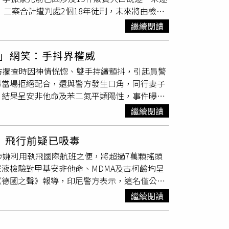
，二案合計遭判處2個18年徒刑，未來將由檢察
過實際飛行，確認無線電及雷達等航空設施是否
0年。據《ETtoday新聞雲》報導，檢警調
幹線亮黃色的電氣與軌道綜合
檢測
列車「黃博
繼續閱讀
響，酒店生意陷入低迷。期間，他發現手下小弟
，因此起意投入人口販運生意。2022年初，另
」網笑：手抖界權威
集團發生糾紛，雙方關係破裂，隨後轉而投靠李
方攔查時因神情恍惚、雙手持續顫抖，引起員警
李振豪指示行事，兩方勢力結合後，開始大規模
男當場拒絕配合，還與警方發生口角，同行妻子
社群平台刊登大量不實徵才廣告，謊稱海外工作輕
，結果呈安非他命及苯二氮平類陽性，事件曝光
求職者，誘使不少民眾上當。李振豪在集團內負
方表示，台中市第四分局員警巡邏行經南屯區五
暱稱活動的柬埔寨詐騙集團成員聯繫，並以每名被
繼續閱讀
檢驗，牌照早已遭註銷，卻仍行駛於道路，因此
地犯罪集團。此外，李振豪也負責指揮台灣境內人
手也持續顫抖及抽搐，員警研判已影響安全駕駛
有人安排出國前的PCR核酸
檢測
，也有人負責
：飛行前疑已吸毒
反問警方「我手抖成這樣關你屁事」、「憑什麼
遭交付後，最終被層層轉賣至柬埔寨金邊、西港
涉嫌利用執飛國際航班之便，將超過7萬顆搖頭
毒，並高喊「全台灣的人手抖就不能開車嗎」。
區期間經常遭受毆打、拘禁與凌虐，甚至有人聽
液檢驗對甲基安非他命、MDMA及古柯鹼均呈
二氮平類均呈陽性反應。警方除依規定處理註銷
受害者透過各種方式對外發出求救訊息，引發民
《德國之聲》報導，印尼警方表示，這名僅公布
黃男移送台中地檢署偵辦，並將持續追查毒品來
開偵辦，成功瓦解李振豪等人組成的人蛇集團，
坡飛往雅加達的客機，班機降落蘇加諾－哈達國際
事件延燒至網路後，黃男將現場影片上傳社群平
中，法院認定李振豪涉及販賣18名被害人，最高
繼續閱讀
但根據航班資訊顯示，該班機為馬來西亞航空執
網友指出，他本身就駕駛註銷牌照車輛違規上
。至於第2波案件，法院認定共有30名被害人遭到
另在隨身行李中發現約4公克甲基安非他命。警方
支持警方執法。黃男事後也將相關貼文刪除。此
判處13年至5年6個月不等刑期。最高法院於3