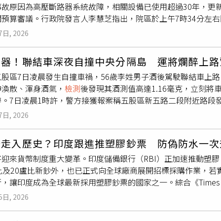
事故原因為高壓斷路器系統故障，相關設備已使用超過30年，更
被送往廖內省首府北干巴魯（Pekanbaru），交由廖內省自然
關預算審議。行政院發言人李慧芝指出，院區於上午7時34分左
奈迪．伊斯梅爾（Junaidi Ismail）表示，截至目前共接獲
UPS）立即啟動，並配合備用發電機投入運作，以維持必要供電
他指出，相關單位將替猴子進行健康檢查、血液
檢測
及行為觀察
7日, 2026
政院也隨即完成相關設備
檢測
，目前各項公務運作正常。李慧芝
擊性。不過，目前仍無法百分之百確認，被捕獲的這隻長尾獼猴
座高壓斷路器皆已使用超過30年，設備老化情形明顯，因此今年
邊環境。當地區長阿里．蘇里亞（Ari Syuria）也提醒，這
凶器！聯結車深夜自撞中央分隔島 運將爛醉上路
定性及降低故障風險。她指出，行政院將持續強化基礎設施維護
動，甚至可能再次攻擊居民，因此呼籲民眾近期提高警覺，避免
五股區7日凌晨發生自撞車禍，56歲李姓男子酒後駕駛聯結車上
度中央政府總預算審議，支持行政院設備更新及維運經費，確保
群或異常情況，應立即通報相關單位。目前，天比拉漢40所停課
神渙散、渾身酒氣，
檢測
後發現其酒測值高達1.16毫克，立刻
境。
巡查確認沒有新的攻擊事件，且社區安全無虞，學校將於下週一
辦。7日凌晨1時許，警方接獲報案稱五股區新五路二段附近路段
到確認當地已完全脫離猴群攻擊威脅為止。猴群襲人事件引發地方
及交通分隊警力，立刻趕赴現場處置並了解狀況。警方調查，李
他猴子出沒。（圖／翻攝自X，@trtworld）
7日, 2026
向行駛，途中因不明原因自撞分隔島，強大撞擊力道造成車體與
依法對李男實施酒測，發現其酒測值竟高達 1.16 mg/l，依
恐走入歷史？印度跟進推塑膠鈔票 防偽防水一次
萬元以上12萬元以下罰鍰外，並執行當場移置保管該聯結車輛及
迎來貨幣制度重大變革。印度儲備銀行（RBI）正加速推動塑膠（
。
比及20盧比新鈔外，也已正式向全球廠商展開招標採購作業，若
讓印度成為全球最新採用塑膠鈔票的國家之一。綜合《Times of India
ess》及ANI報導，印度儲備銀行旗下負責印製鈔票的印度儲備銀行
5日, 2026
向書（EOI），邀請具備相關技術的國際廠商參與首波試辦計畫
規畫，首波試辦將以10盧比及20盧比兩種面額為主，預計採購約6