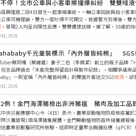
吵不停！北市公車與小客車擦撞爆糾紛 雙雙唾液
P）塑膠基材，其中兩種面額各配置3萬4,000令，每令包含500
山區興隆路二段4日發生一起車禍事故。一輛公車因故與自小客車發
公司（SPMCIL）負責印製測試鈔票。印度央行要求，新型塑膠
姓公車司機理論，雙方一度吵得不可開交，就連警方到場後，雙
案、金屬數字、磁性偽線、隱藏圖像及虹彩圖紋等安全設計，以
測
，發現2人均呈向陽性反應，雙雙遭逮送辦。據了解，38歲的
備的印製規格。招標文件指出，本次採購僅供首波試辦所需，若
於公車停靠區停等紅燈；綠燈起步時，與同向行駛由30歲蔣姓男
規模，甚至延伸至更多面額鈔票，因此此次國際招標被視為印度
5日, 2026
理論，雙方直接在大街上大吵，就連警方到場後仍無法停下對罵
8月18日。為避免涉及國家安全風險，印度此次招標也祭出嚴格
果均呈現陽性反應。警方後續也依法扣車扣牌，全案將依涉嫌違
，相關業務必須與印度專案完全隔離，不得使用來自兩國的原料
ahababy千元童裝標示「內外層皆純棉」 SGS
機自稱為服用4種減肥藥與保健食品，疑似因此才會導致唾液快篩
入本案。此外，來自與印度有陸地邊界國家的企業，也必須先取得印
uTuber蔡阿嘎（蔡緯嘉）妻子二伯（李佩潔）創立的親子品牌「H
前科，其事後也拒絕承認也吸毒情形，至於是否有毒駕行為仍有
能參與投標。除了安全要求外，投標廠商還須具備至少3年供應中
，坦言品牌過去「未能完整保留設計與製作紀錄」，相關爭議商
嚴重危害身心健康，更會影響駕駛人的判斷力、反應力與專注力
貨至少2萬400令、約占本次需求30%的能力，同時須送交塑
ababy」一款宣稱「內外層皆純棉」的雙面外套送交SGS
檢測
，卻
生命安全。警方將持續強化毒品查緝，並對毒駕、酒駕等危險駕
肪（Animal Tallow）及DNA成分。印度儲備銀行總裁馬爾霍特拉（
ababy」過去曾推出一款「毛絨絨雙面外套」，兒童版售價1080
與市民安全。
在審慎評估階段，央行正檢視技術可行性、成本效益及整體使用
5日, 2026
佳，另一面則是厚磅的健康布材質，並強調「內外層皆是純棉」。（
始讓塑膠鈔票投入流通；至於是否全面推廣，仍須視實地測試結
網友實際將這件外套送去做成分測試，SGS
檢測
結果也顯示，內
鈔更耐磨、防水、防潮，也不易撕裂或髒污，平均使用壽命可比
第2例！金門海漂豬檢出非洲豬瘟 豬肉及加工品
%聚酯纖維，並非官網宣傳的「內外層皆是純棉」，而這也讓原P
能加入更多高階防偽技術，提高假鈔仿製門檻。此外，塑膠材質
瘟中央災害應變中心今（4日）表示，農業部動植物防疫檢疫署於
可以了 讓消費者自己去決定要不要買」。貼文曝光後，不少鄉民
塑膠鈔票最早由澳洲於1988年率先發行，目前全球已有超過5
岸際沙灘發現1頭海漂豬隻屍體。金門縣動植物防疫所接獲通報後
就聚酯纖維，純棉就純棉，幹嘛要騙」、「有朋友也是皮膚很敏感
膠鈔票作為主要流通貨幣。印度若順利完成試辦並正式推廣，也
體送農業部獸醫研究所檢驗，經即時定量聚合酶鏈反應（qPCR）
是棉，他們還真敢講」、「一般表布會用『羊羔絨』就是聚酯纖
展階段。
病毒基因序列分析與比對。應變中心表示，自107年起迄今，國內
真的有欺騙嫌疑」。根據《商品標示法》規定，商品標示如有虛