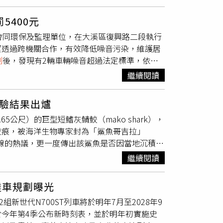
呆滯、動作遲緩，還出現精神恍惚及多語等情
及簽署唾液快篩採驗同意書後，依法實施藥物快
5400元
神經抑制劑呈現陽性反應。由於此類藥物可能造成嗜
會同環保及監理單位，在大溪區復興路二段執行
車輛，將大幅增加交通事故風險。警方後續依涉
望透過跨機關合作，有效降低噪音污染，維護居
確認是否涉及毒品或其他影響駕駛能力的藥物，
測
後，發現有2輛車輛噪音超過法定標準，依法
驗結果及司法調查。警方也提醒，部分苯二氮平
，一輛原本應作為駕駛訓練用途的教練用自小客
能影響駕駛能力，民眾若服藥後出現嗜睡、反應
繼續閱讀
次稽查噪音超標最嚴重的案例。由於超過標準值5
全，共同維護道路交通安全。
方指出，《噪音管制法》規定，機動車輛若噪音超
檢驗結果出爐
以下罰鍰，並要求限期改善。若未於期限內完成改
5公尺）的巨型短鰭灰鯖鮫（mako shark），
車牌，待改善完成後才可發還；若一年內再次違
咬痕，被海洋生物專家封為「鯊魚哥吉拉」
辦理11場環警監聯合稽查勤務，累計查獲28
海岸線的熱議，更一度傳出該鯊魚是否因當地沉積數
環保、監理等單位合作，鎖定高噪音改裝車及重
iscovery Channel）著名節目「鯊魚
生活造成的影響，打造更安靜、安全的生活環
繼續閱讀
'Connell）在調查中發現，一頭座頭鯨身上留有深
護用路秩序與社區安寧。
公分）的傷口，甚至有一隻重達400磅（約181
達車規劃曝光
頭獵殺能力極強的頂級掠食者，很快證實兇手是
新世代N700ST列車將於明年7月至2028年9
說，懷疑該巨鯊的異常體型與凶猛習性可能與基
今年第4季公布新時刻表，並於明年初實施史
Canyon）傾倒約1.5萬桶核廢料，且後續
檢測