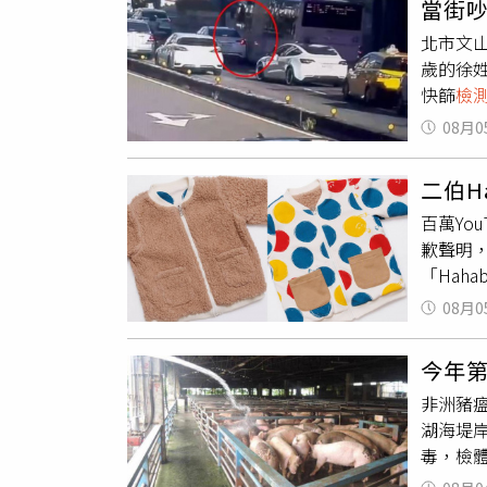
當街
（BOP
北市文
刷鑄幣
歲的徐
人像圖
快篩
檢
印鈔設
行駛，
大採購
08月0
找徐男
期訂於
篩，結
運據點
二伯H
公車司
人員投
百萬Yo
項毒品
格，才
歉聲明
品不僅
並擁有供
「Hah
用路人
含動物脂
「Hah
通秩序
目前仍
08月0
軟、保暖
年度開
ー）就有
傳統紙
今年
18.1
本，也
非洲豬
標示就
有優勢。
湖海堤
酯纖維
已將塑
毒，檢
太可能
新的發
步進行
比例，