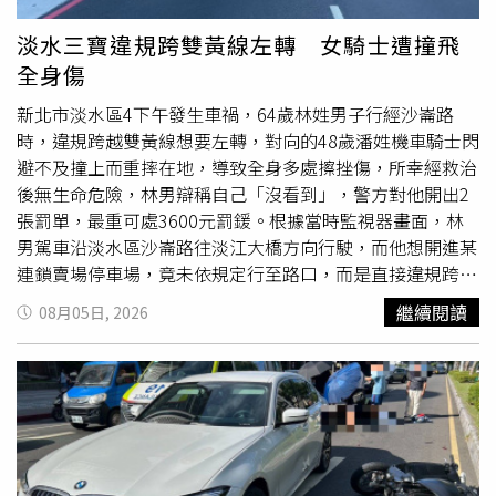
他用路人生命安全。警方將持續強化毒品查緝，並對毒駕、
酒駕
等危險駕駛行為採取零容忍態度，嚴格執法以維護道路
淡水三寶違規跨雙黃線左轉 女騎士遭撞飛
交通秩序與市民安全。
全身傷
新北市淡水區4下午發生車禍，64歲林姓男子行經沙崙路
時，違規跨越雙黃線想要左轉，對向的48歲潘姓機車騎士閃
避不及撞上而重摔在地，導致全身多處擦挫傷，所幸經救治
後無生命危險，林男辯稱自己「沒看到」，警方對他開出2
張罰單，最重可處3600元罰鍰。根據當時監視器畫面，林
男駕車沿淡水區沙崙路往淡江大橋方向行駛，而他想開進某
連鎖賣場停車場，竟未依規定行至路口，而是直接違規跨越
雙黃線強行左轉。對向車道的潘姓女騎士閃避不及而撞上林
繼續閱讀
08月05日, 2026
男車輛，潘女重摔倒地，導致全身多處擦挫傷，更險些波及
後方的2名自行車騎士，救護車趕抵後連忙為潘女緊急包紮
並送醫救治，所幸經急救後已無生命危險。警方調查確認雙
方沒有毒駕和
酒駕
，林男則辯稱自己「沒看到」，警方針對
林男轉彎車未禮讓直行車及跨越雙黃線部分，將依《道路交
通管理處罰條例》第48條第6項「轉彎車不讓直行車先行」
及第60條第2項第3款「不遵守道路交通標誌、標線、號誌