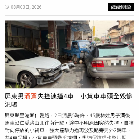
滿。（圖／品牌提供、記者拍攝）Lily許韶恩甜美學院風登
繼續閱讀
08月03日, 2026
場 包包熊吊飾成最萌亮點Lily許韶恩這次以一身清新英倫
學院風現身，身穿貝殼白Ladymoor短版外套，內搭戰馬騎
士Polo衫，再配上經典格紋迷你蘇格蘭裙，完美展現青春
感。肩上的Bloomsbury小牛皮包則掛上最新泰迪熊吊飾，
可愛細節瞬間成為整體造型焦點，也呼應近年最夯的包包吊
飾風潮。（圖／記者拍攝）談到近況，Lily透露最近與家人
一起旅行，也分享自己最喜歡《火影忍者》中的角色「李洛
克（小李）」。聊到姊姊的話題新劇時，她笑說，每次看到
姊姊在劇中受苦，媽媽都忍不住心疼想哭，而自己在姊姊拍
戲時則會特地早起替她準備水果優格、三明治等早餐，希望
為她加油打氣。活動前，媽媽小S也特別送上「自信加油」
的鼓勵，讓她帶著滿滿能量出席。至於即將到來的父親節，
屏東男
酒駕
失控連撞4車 小貨車車頭全毀慘
她則計畫親手寫卡片、準備晚餐與鮮花，用最溫暖的方式向
況曝
爸爸表達心意。（圖／記者拍攝）詹懷雲分享拍戲近況、笑
喊男生背熊吊飾也很可以另一位品牌好友詹懷雲則以雙向拉
屏東縣里港鄉仁愛路，2日清晨5時許，45歲林姓男子酒後
鍊外套，搭配Burberry經典沙米色格紋Polo衫與條紋襯
駕車沿仁愛路由北往南行駛，途中不明原因突然失控，自撞
衫，透過層次穿搭演繹兼具機能感與都會感的英倫風格，展
對向停放的小貨車，強大撞擊力道再波及路旁另外2輛車，
現自在率性的夏日造型。（圖／記者拍攝）近期忙於新作品
共4車受損，小貨車車頭幾乎撞爛，奧迪保險桿也整片脫