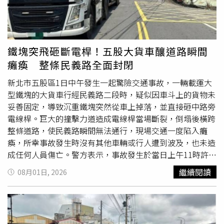
結果酒測值高達1.19毫克，已嚴重超過法定標準，顯示其酒
醉程度相當高，依法依公共危險罪移送偵辦。警方進一步清
查發現，陳女除了酒後駕車外，還涉及肇事逃逸、不依規定
處理事故、不依規定使用燈光，以及僅持有機車駕照卻駕駛
鐵塊突飛砸斷電桿！五股大貨車釀道路瞬間
小型車等多項交通違規。依《道路交通管理處罰條例》相關
癱瘓 整條民義路全面封閉
規定，所有違規項目合併計算，最高可處新台幣18萬6600
元罰鍰，同時也須承擔刑事責任。
新北市五股區1日中午發生一起驚險交通事故，一輛載運大
型鐵塊的大貨車行經民義路二段時，疑似因車斗上的貨物未
妥善固定，導致沉重鐵塊突然從車上掉落，並直接砸中路旁
電線桿。巨大的撞擊力道造成電線桿當場斷裂，倒塌後橫跨
整條道路，使民義路瞬間無法通行，現場交通一度陷入癱
瘓，所幸事故發生時沒有其他車輛或行人遭到波及，也未造
成任何人員傷亡。警方表示，事故發生於當日上午11時許，
29歲李姓男子駕駛大貨車沿民義路二段行駛，途中車斗上的
繼續閱讀
08月01日, 2026
大型鐵塊突然滑落，重擊路旁電線桿，導致電桿應聲倒下，
阻斷整條道路。警方獲報後立即趕赴現場，迅速拉起封鎖線
並實施交通管制，同時引導用路人改道，避免發生二次事
故。由於電桿倒塌涉及供電設施安全，警方也立即通知五股