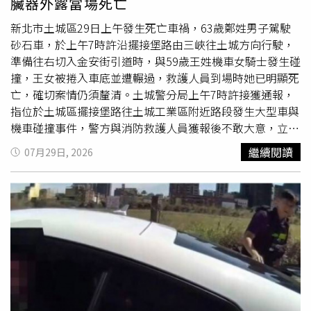
臟器外露當場死亡
驗，確認是否涉及酒精、毒品反應或其他生理因素。由於事
故地點屬下坡大彎道，加上案發前曾降雨，路面濕滑，警方
新北市土城區29日上午發生死亡車禍，63歲鄭姓男子駕駛
也將一併調查車速、路況及駕駛操作等因素，以釐清真正肇
砂石車，於上午7時許沿擺接堡路由三峽往土城方向行駛，
事原因。另遭擦撞的白色休旅車駕駛回憶，遭撞後才剛停靠
準備往右切入金安街引道時，與59歲王姓機車女騎士發生碰
路邊，回頭就目睹肇事車衝進對向車道，引發連環撞擊，驚
撞，王女被捲入車底並遭輾過，救護人員到場時她已明顯死
悚畫面至今仍讓他餘悸猶存。
亡，確切案情仍須釐清。土城警分局上午7時許接獲通報，
指位於土城區擺接堡路往土城工業區附近路段發生大型車與
機車碰撞事件，警方與消防救護人員獲報後不敢大意，立即
指派轄區巡邏警力與救護車前往救援，到救護人員到場時，
繼續閱讀
07月29日, 2026
王女臟器外露、明顯死亡，救護車未將其送醫，警方則設置
遺體帷幕，並同步封鎖現場實施採證與交通疏導。警方調
查，鄭姓男子當時駕駛砂石車，沿著土城區擺接堡路由三峽
往土城方向行駛，當行經土城工業區附近路段、準備往右切
入金安街引道時，不慎與同向行駛的王姓婦人機車發生劇烈
碰撞而導致悲劇。警方對砂石車司機鄭男實施酒精與毒品檢
測試劑，已確認其並無
酒駕
或毒駕情事，警方訊後將全案依
《刑法》過失致死罪嫌移送新北地方檢察署偵辦，確切案情
則仍須釐清。土城警分局提醒，大型車輛因車身較長、轉彎
內輪差及視線死角範圍極大，駕駛行經路口或變換車道時應