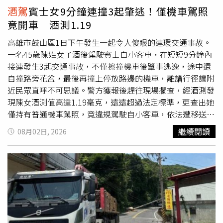
酒駕
賓士女9分鐘連撞3起肇逃！僅機車駕照
竟開車 酒測1.19
高雄市鼓山區1日下午發生一起令人傻眼的連環交通事故。
一名45歲陳姓女子酒後駕駛賓士自小客車，在短短9分鐘內
接連發生3起交通事故，不僅擦撞機車後肇事逃逸，途中還
自撞路旁花盆，最後再撞上停放路邊的機車，離譜行徑讓附
近民眾直呼不可思議。警方獲報後趕往現場攔查，經酒測發
現陳女酒測值高達1.19毫克，遠遠超過法定標準，更查出她
僅持有普通機車駕照，竟違規駕駛自小客車，依法遭移送偵
辦，並面臨高額罰鍰。警方調查指出，事故發生於當天下午
繼續閱讀
08月02日, 2026
3時53分，陳女駕車行經鼓山區明誠三路時，與同向行駛的
重型機車發生擦撞。然而，她並未依規定停車處理事故，也
沒有報警，而是直接加速逃離現場。沒想到逃逸過程中，她
疑似因酒後反應遲鈍、無法正常操控車輛，於下午4時1分在
美術東四路與美明路口失控撞上路旁大樓花盆，但仍未停
車。更誇張的是，僅過1分鐘，陳女又在美術東四路北向南
方向撞上停放於路旁的機車，形成短短9分鐘內連續3起事故
的誇張紀錄。警方循線趕到後立即將她攔下，並實施酒測，