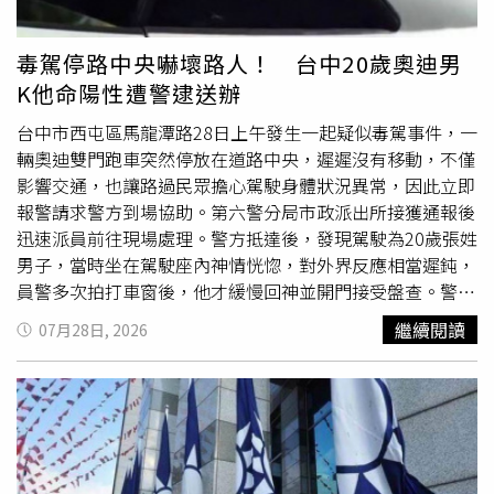
提前打方向燈並減速慢行；機車騎士亦應盡量避免長時間行
駛於大型車兩側或前後死角區域，保持安全距離以維護行車
毒駕停路中央嚇壞路人！ 台中20歲奧迪男
安全。
K他命陽性遭警逮送辦
台中市西屯區馬龍潭路28日上午發生一起疑似毒駕事件，一
輛奧迪雙門跑車突然停放在道路中央，遲遲沒有移動，不僅
影響交通，也讓路過民眾擔心駕駛身體狀況異常，因此立即
報警請求警方到場協助。第六警分局市政派出所接獲通報後
迅速派員前往現場處理。警方抵達後，發現駕駛為20歲張姓
男子，當時坐在駕駛座內神情恍惚，對外界反應相當遲鈍，
員警多次拍打車窗後，他才緩慢回神並開門接受盤查。警方
觀察其精神狀況明顯異常，擔心若繼續駕駛車輛，恐危及其
繼續閱讀
07月28日, 2026
他用路人的生命安全，因此依法將張男帶回派出所進一步調
查。經警方實施唾液毒品篩檢後，結果對K他命呈現陽性反
應，初步確認張男涉嫌施用毒品後駕車上路，全案依毒品危
害防制條例及相關罪嫌，移送台中地檢署偵辦。警方表示，
毒品會影響人體的判斷能力、注意力及反應速度，一旦駕駛
人在施用毒品後仍開車，不僅容易造成交通事故，更可能危