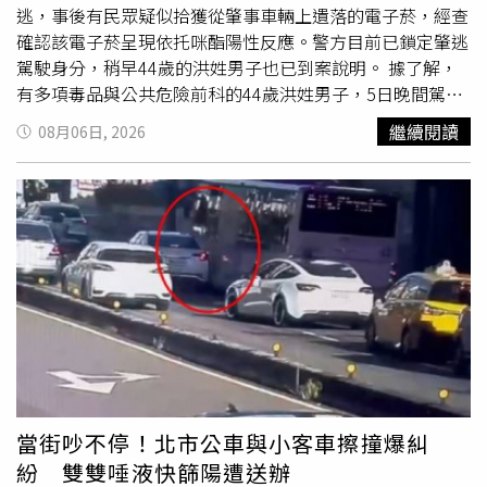
位受害者私訊，才驚覺男友根本是專業詐騙集團，連當初接
逃，事後有民眾疑似拾獲從肇事車輛上遺落的電子菸，經查
送她的跑車應該都是花她的錢買的。香菱坦言當時因情侶關
確認該電子菸呈現依托咪酯陽性反應。警方目前已鎖定肇逃
係難以劃分金錢歸屬，最終並未提告。對此，律師游嵥彥特
駕駛身分，稍早44歲的洪姓男子也已到案說明。 據了解，
別提醒，「遇到情感詐騙切勿因關係複雜而退縮，務必堅持
有多項毒品與公共危險前科的44歲洪姓男子，5日晚間駕駛
走法律途徑報案，否則將完全失去討回權益的機會」。香菱
和友人借來的瑪莎拉蒂，沿向陽路（南往北）行駛至向陽路
繼續閱讀
08月06日, 2026
分享遭到高超騙術，讓主持人與專家來賓全體瞠目結舌。
事故地點前，突因不明原因擦撞停於卸貨停車格旁2輛自小
（圖／和展影視提供）
客車，肇事駕駛肇事後儘管曾下車查看，卻未停留現場再度
上車逃逸。受害車主發現後，也在地上拾獲疑似從肇逃自小
客車上遺落之電子菸，經警方初步檢驗呈現依托咪酯陽性反
應。警方後續也循線找到肇事的瑪莎拉蒂，並將洪男通知到
案，洪男到案後坦承現場遺留的菸桿和菸彈均為其所有，會
肇逃是因自己先前
酒駕
被吊照，一時心慌，才會駕車逃逸。
全案除依道路交通管理處罰條例告發外，另依毒品危害防制
條例訊問後函請士林地檢署偵辦 。南港分局呼籲，吸食毒
品害人害己，切勿以身試法，警方將持續強力掃蕩毒品犯
罪，維護社會治安。
當街吵不停！北市公車與小客車擦撞爆糾
紛 雙雙唾液快篩陽遭送辦