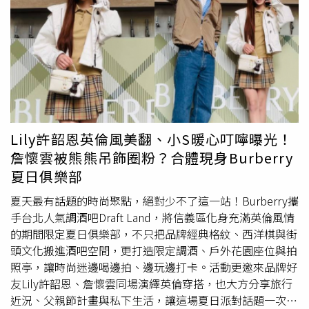
Lily許韶恩英倫風美翻、小S暖心叮嚀曝光！
詹懷雲被熊熊吊飾圈粉？合體現身Burberry
夏日俱樂部
夏天最有話題的時尚聚點，絕對少不了這一站！Burberry攜
手台北人氣調酒吧Draft Land，將信義區化身充滿英倫風情
的期間限定夏日俱樂部，不只把品牌經典格紋、西洋棋與街
頭文化搬進酒吧空間，更打造限定調酒、戶外花園座位與拍
照亭，讓時尚迷邊喝邊拍、邊玩邊打卡。活動更邀來品牌好
友Lily許韶恩、詹懷雲同場演繹英倫穿搭，也大方分享旅行
近況、父親節計畫與私下生活，讓這場夏日派對話題一次拉