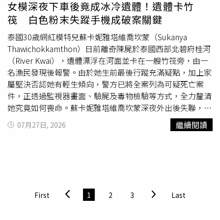
金會，希望善用財富回饋社會，同時處理來自全美各地如雪
女模深夜下車後竟成冰冷遺體！遺體卡竹
片般飛來的求助信件，甚至聘請賣出中獎彩券的店員協助整
筏 白色粉末失蹤手機成破案關鍵
理信件。他先後捐出1,500萬美元（約新台幣48億元）興建
兩座教堂，又陸續送出房屋、汽車、現金等資產，累計價值
泰國30歲網紅模特兒蘇卡妮雅塔維喬坎蒙（Sukanya
超過5,000萬美元（約新台幣161億元），還曾贈送賣出幸
Thawichokkamthon）日前離奇陳屍於泰國西部北碧府桂河
運彩券的店員5萬美元（約新台幣161萬元）作為回饋。惠
（River Kwai），遺體漂浮在河面並卡在一艘竹筏旁，由一
特克向來出手闊綽，甚至曾開著藍寶堅尼穿梭家鄉，把現金
名漁民發現後報警。由於她生前最後行蹤充滿疑點，加上家
從車窗一路撒向街頭，與民眾分享中獎喜悅，因此成為當地
屬堅決否認她有輕生傾向，警方已將全案列為可疑死亡案
最受矚目的名人之一。然而，龐大財富並未替他帶來長久幸
件，正透過監視器畫面、驗屍及毒物檢驗等方式，全力釐清
福。中獎不到一年，他和公司便遭遇大量訴訟，雖然不少案
她究竟如何喪命。蘇卡妮雅塔維喬坎蒙深夜外出後失聯，隔
件與樂透彩金沒有直接關聯，但接二連三的官司仍讓他花費
天被漁民發現陳屍桂河。英國《Daily Mirror》與《The
繼續閱讀
07月27日, 2026
數百萬美元應訴，多年建立的企業商譽也受到嚴重打擊。
Sun》等外媒報導，警方調查指出，育有一名年幼兒子的蘇
2004年，他又遇上另一場風波。當時他攜帶20萬美元現金
卡妮雅，在被發現身亡前一晚曾搭乘叫車服務前往距離曼谷
前往脫衣舞俱樂部消費，離開後發現停放在外的車輛遭人撬
約120公里的北碧府。接送她的司機供稱，她當時疑似帶有
開，鉅款全數遭竊；後續更傳出俱樂部經理及舞孃涉嫌企圖
酒意，下車後並未立即離開，而是在附近來回走動、四處張
對他下藥，事件一度轟動全美。真正擊垮惠特克的，卻是接
望，似乎正在等待某人，或尋找某件物品，隨後便消失在夜
連發生的家庭悲劇。中獎後，他相當疼愛孫女布蘭蒂
色中，再也沒有人見過她。直到隔天，一名漁民在桂河發現
First
1
2
3
Last
（Brandi Bragg），據報導每週都會給她2,000美元（約新
一具女性遺體漂浮於水面，且遺體被河中竹筏卡住，警方獲
台幣6.4萬元）零用錢，希望她衣食無憂，但布蘭蒂仍逐漸
報趕赴現場處理。初步勘驗顯示，死者身上沒有明顯遭毆打