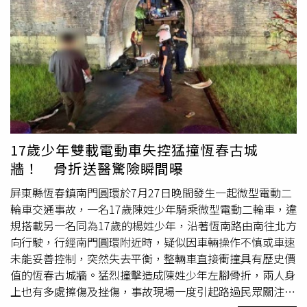
17歲少年雙載電動車失控猛撞恆春古城
牆！ 骨折送醫驚險瞬間曝
屏東縣恆春鎮南門圓環於7月27日晚間發生一起微型電動二
輪車交通事故，一名17歲陳姓少年騎乘微型電動二輪車，違
規搭載另一名同為17歲的楊姓少年，沿著恆南路由南往北方
向行駛，行經南門圓環附近時，疑似因車輛操作不慎或車速
未能妥善控制，突然失去平衡，整輛車直接衝撞具有歷史價
值的恆春古城牆。猛烈撞擊造成陳姓少年左腳骨折，兩人身
上也有多處擦傷及挫傷，事故現場一度引起路過民眾關注，