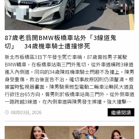
之指示」製單舉發，2張罰單可處1500元到3600元罰鍰，確
切事故肇責則仍待調查釐清。
87歲老翁開BMW板橋車站外「3線道鬼
切」 34歲機車騎士遭撞慘死
新北市板橋區3日下午發生死亡車禍，87歲曾姓男子駕駛
BMW轎車，在板橋車站南三門外鬼切，從外車道橫跨3線道
進入內側道，同向的34歲陳姓機車騎士閃避不及撞上，陳男
身受重傷，救治後宣告不治，確切事故原因則仍須釐清。根
據當時監視器畫面，陳男騎乘微型電動二輪車沿縣民大道直
行欲往台65方向，曾男則於板橋車站南三門外，從外側車道
一路跨越3線道，在內側車道與陳男發生擦撞。強大撞擊力
道讓陳男重摔倒地，警消趕抵後連忙將他送醫救治，但陳男
繼續閱讀
08月03日, 2026
傷勢嚴重，緊急救治後仍在下午4時35分宣告不治，警方調
查確認曾男持照正常、無
酒駕
情勢，確切事故原因和肇事責
任則仍待調查釐清。