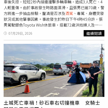
車後失控，短短2秒內接連撞擊多輛車輛，造成3人死亡、4
人輕重傷。由於事故發生時路面濕滑，且張男已逾70歲，警
方將進一步抽血檢驗，釐清是否涉及
酒駕
、毒駕、身體突發
狀況或其他肇事因素。事故發生於昨日下午4時45分許，張
男駕駛銀色Toyota Wish休旅車，搭載72歲洪姓婦人及一名
女乘客，由集集往名間方向行駛，行經台16線濁水路段一處
繼續閱讀
07月29日, 2026
下坡彎道時，疑為超越前方車輛跨越雙黃線，切回原車道時
先擦撞同向白色休旅車左後側，隨即失控衝入對向車道，迎
面撞上黑色休旅車、小貨車及一輛重型機車，猛烈撞擊造成
小貨車翻覆，事故現場車體嚴重扭曲、零件散落一地，宛如
災難電影場景。南投縣消防局獲報後，立即調派6個分隊趕
往救援，現場共有5人受困，消防人員利用破壞器材搶救，
約13分鐘內將傷者全數救出。惟張男、洪姓婦人及小貨車副
駕駛53歲廖姓婦人均傷重失去生命跡象，送醫後仍宣告不
治；小貨車謝姓駕駛、Wish後座女乘客及重機騎士受重傷，
黑色休旅車駕駛則受輕傷，均送醫治療，暫無生命危險。消
防人員破壞車頂，救出受困者。（圖／消防局提供）警方表
示，張男持有合法駕照，並無無照駕駛情形，但因年逾70
土城死亡車禍！砂石車右切撞機車 女騎士
歲，不排除突發身體不適導致失控，後續將配合檢方抽血檢