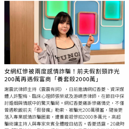
女網紅慘被兩度感情詐騙！前夫假割頸詐光
200萬再遇假富商「養套殺2000萬」
謝震武律師主持《震震有詞》，日前邀請網紅香菱、資深媒
體人許聖梅、臨床心理師張榮斌及游嵥彥律師，在節目中探
討婚姻與情感中的驚天騙局。網紅香菱痛訴慘痛情史，不僅
曾遇軟飯前夫「假發瘋」勒索、被騙光200萬積蓄，隨後更
落入專業感情詐騙圈套，遭養套殺慘扣2000多萬元，高超
騙術讓主持人與專家來賓全體瞠目結舌。香菱透露，20歲時