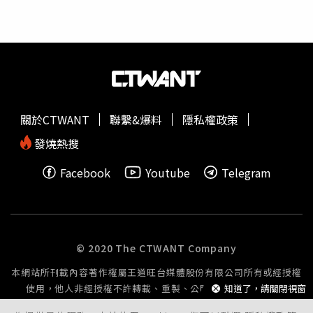
染上毒癮。2004年9月，她18歲男友被發現陳屍於惠特克名
或攻擊的外傷，但警方在她衣物內發現一小包白色粉末，目
下房產；同年12月，布蘭蒂失蹤多日後被尋獲時已成冰冷遺
前已送交鑑識單位化驗，確認成分及是否與死亡原因存在關
體，並遭塑膠袋包覆，警方研判死因為藥物過量。惠特克始
聯。由於現場沒有可直接證明身分的證件，警方通知家屬協
終認為警方沒有全力調查孫女死亡真相。2005年出席相關
助辨識，並由胞姊提供DNA樣本進行比對，最終確認死者就
聽證會時，他公開痛批執法單位只關注自己的
酒駕
與其他案
是失蹤的蘇卡妮雅。警方同時發現，她隨身攜帶的手機與包
件，卻沒有把心力放在追查孫女真正的死因。失去孫女後，
包離奇失蹤，因此除了持續搜尋失物外，也正擴大調閱周邊
惠特克的人生急速崩塌。他開始酗酒、沉迷賭博，情緒變得
監視器，希望完整拼湊她生前最後的移動軌跡，並等待完整
關於CTWANT
聯繫&爆料
隱私權政策
暴躁，曾向ABC News坦言：「我已經無法忍受發生在我身
驗屍及毒物檢驗報告，以釐清真正死因。蘇卡妮雅的家屬始
上的一切，只要有人想跟我打架，我就跟他打，我什麼都不
終不相信她會選擇結束自己的生命，強調她生前將生活重心
發燒熱搜
在乎了。」之後，他還因賭博欠債，開出一張150萬美元
放在年幼兒子身上，是一位疼愛孩子、相當負責任的母親，
Facebook
Youtube
Telegram
（約新台幣4,800萬元）的空頭支票支付凱薩大西洋城賭場
不可能無故拋下家人，因此希望警方深入調查，盡快還原事
（Caesars Atlantic City）賭債，再度引發外界議論。接踵而
件真相。蘇卡妮雅在社群平台擁有超過2萬4000名追蹤者，
來的打擊沒有停止。2008年，與他共同生活42年的妻子提
驟逝消息曝光後，不少粉絲震驚不已，紛紛湧入她的社群帳
出離婚，雙方陷入漫長法律攻防；隔年，42歲女兒金吉
號留言哀悼，有人寫下「從沒想過會是妳，一路好走」、
（Ginger Whittaker Bragg）又因癌症病逝家中，讓他再次
「看到新聞真的很難過」、「願妳安息」、「睡個好覺」，
© 2020 The CTWANT Company
承受白髮人送黑髮人的痛苦。即便歷經一連串悲劇，惠特克
也有網友感嘆「每天都有泰國女孩失去生命，到底發生了什
本網站所刊載內容著作權屬王道旺台媒體股份有限公司所有或經授權
仍持續透過基金會投入公益，希望盡己所能幫助他人。然而
麼事？」希望警方早日查明真相，讓家屬與外界獲得答案。
使用，他人非經授權不許轉載、重製、公開播送或公開傳輸。
知道了，請關閉視窗
厄運仍未結束，2016年，他位於維吉尼亞州的住家遭大火
生命線：1995｜衛福部諮詢安心專線：1925｜張老師專
燒毀，房屋付之一炬，而當年中得的鉅額彩金此時也幾乎消
線：1980CTWANT提醒您：飲酒勿開車！飲酒過量，有害