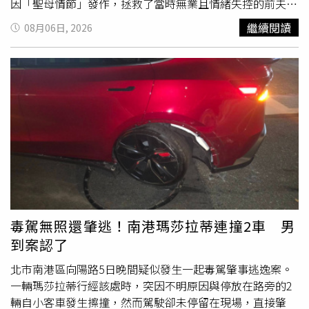
因「聖母情節」發作，拯救了當時無業且情緒失控的前夫。
對方不僅拿玻璃碎片割頸脅迫，還以「30歲前想有家」為由
繼續閱讀
08月06日, 2026
懇求結婚。香菱以為結婚能讓對方安定，甚至搭上直播熱潮
月入數十萬、累積兩百萬存款，豈料前夫變本加厲，不工作
還偷刷她的卡打手遊，甚至連學貸、
酒駕
罰單全由香菱買
單。直到某次前夫又在職場大吵下跪，香菱躲進廁所報警，
警方破門前一刻，前夫竟一秒恢復正常，香菱亮出先前偷錄
的發瘋影片，這才驚覺「原來以前全是用演的」。離婚時，
婆家甚至反咬要求贍養費，狠嗆：「妳還不是看上我兒子肉
體。」讓香菱三觀盡碎。主持人謝震武律師忍不住直言：
「我們也看不懂妳到底圖他什麼？」香菱則苦笑坦言，因原
生家庭缺愛，「當時以為『什麼都不圖的愛，才是高尚的
愛』」。歷經荒謬婚姻後，23歲的香菱以為迎來曙光，在交
友軟體認識自稱從事貿易的27歲富商男。對方出手闊綽，不
毒駕無照還肇逃！南港瑪莎拉蒂連撞2車 男
僅開跑車接送、隨手包六位數紅包，還稱「前一年賺八千
到案認了
萬」。富商男以「10天獲利1%」、「黃金投資3個月翻
倍」等甜頭為誘餌，讓香菱卸下心防，陸續掏出兩千萬元投
北市南港區向陽路5日晚間疑似發生一起毒駕肇事逃逸案。
入房地產與黃金投資。不料一切都是精心策劃的圈套，男方
一輛瑪莎拉蒂行經該處時，突因不明原因與停放在路旁的2
私自將資金拿去「周轉」，隨後香菱成為知名網紅，收到多
輛自小客車發生擦撞，然而駕駛卻未停留在現場，直接肇