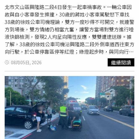
北市文山區興隆路二段4日發生一起車禍事故。一輛公車因
故與自小客車發生擦撞，30歲的蔣姓小客車駕駛怒下車找
38歲的徐姓公車司機理論，雙方一度吵得不可開交，就連警
方到場後，雙方情緒仍相當亢奮，讓警方當場對雙方進行唾
液快篩檢測，發現2人均呈向陽性反應，雙雙遭逮送辦。據
了解，38歲的徐姓公車司機沿興隆路二段外側車道西往東方
向行駛，於公車停靠區停等紅燈；綠燈起步時，與同向行駛
由30歲蔣姓男子駕駛的自小客車發生碰撞，蔣男見狀立即下
繼續閱讀
08月05日, 2026
車找徐男理論，雙方直接在大街上大吵，就連警方到場後仍
無法停下對罵，讓警方察覺有異，對雙方駕駛實施毒品唾液
快篩，結果均呈現陽性反應。警方後續也依法扣車扣牌，全
案將依涉嫌違反公共危險罪移送台北地檢署偵辦。據悉，該
名公車司機自稱為服用4種減肥藥與保健食品，疑似因此才
會導致唾液快篩呈現陽性反應；而蔣男則為無照駕駛，並有
多項毒品前科，其事後也拒絕承認也吸毒情形，至於是否有
毒駕行為仍有待尿液檢測報告出爐確認。文山二分局呼籲，
毒品不僅嚴重危害身心健康，更會影響駕駛人的判斷力、反
應力與專注力，極易引發重大交通事故，嚴重威脅自身及其