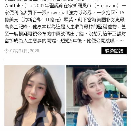
Whittaker），2002年聖誕節在家鄉颶風市（Hurricane）一
家便利商店買下一張Powerball強力球彩券，一夕抱回3.15
億美元（約新台幣101億元）頭獎，創下當時美國彩券史最
高彩金紀錄。他原本以為這是人生收到最棒的聖誕禮物，甚
至一度懷疑電視公布的中獎號碼出了錯，沒想到這筆巨額財
富卻成為人生惡夢的開端。短短5年後，他便公開感嘆：
「我真希望當初把那張彩券撕掉。」最終更在接連失去親
繼續閱讀
07月27日, 2026
人、婚姻、事業與財富後，於2020年因長期患病自然辭
世，這段經歷也成為外界討論「暴富效應」最知名的案例之
一。傑克惠特克曾是美國彩券史頭獎得主之一，豪捐數十億
元做公益，人生卻因巨額財富徹底改變。綜合
《Moneywise》、Yahoo Finance、ABC News等外媒報
導，惠特克並非靠樂透翻身的窮小子。他出身貧困，靠著白
手起家打造建築事業，中獎前身價便已超過1,700萬美元
（約新台幣5.5億元），是當地頗具知名度的企業家。得知
中獎後，他曾表示，自己對目前生活已相當滿意，這筆錢最
大的意義，是能讓女兒和孫女過上更好的生活。惠特克隨後
一次領取彩金，並成立「Jack Whittaker Foundation」基