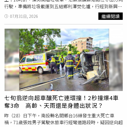
行駛，準備將垃圾載運到五結鄉利澤焚化爐，行經到新興巷
口時，未注意前車狀況，直接撞上前方自小客車，所幸無人
繼續閱讀
07月31日, 2026
受傷。警方獲報趕抵現場，發現漢男全身散發酒氣，立即實
施酒精濃度測試，確認其酒測值達每公升0.36毫克，警詢後
依公共危險罪嫌移送宜蘭地檢署偵辦。警方呼籲，酒後駕車
嚴重危害公共安全，切勿心存僥倖以身試法，針對違法行為
絕不寬貸，將嚴加執法，以維護社會治安。對此，南澳鄉公
所表示，目前已將肇事的漢男調離現職，後續將依程序召開
會議，研議相關行政懲處事宜。
七旬翁逆向超車釀死亡連環撞！2秒撞爆4車
奪3命 高齡、天雨還是身體出狀況？
昨（28）日下午，南投縣名間鄉台16線發生重大死亡車
禍，71歲張姓男子駕駛休旅車行經彎道路段時，疑因逆向超