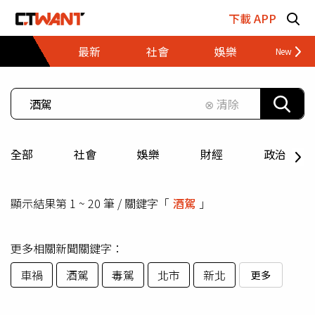
跳至主要內容區塊
下載 APP
最新
社會
娛樂
財經
⊗ 清除
全部
社會
娛樂
財經
政治
顯示結果第 1 ~ 20 筆 / 關鍵字「
酒駕
」
更多相關新聞關鍵字：
車禍
酒駕
毒駕
北市
新北
更多