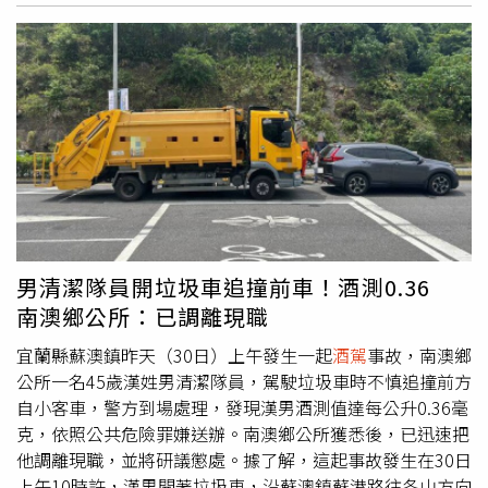
最後整輛機車起火燃燒，熱心民眾見狀趕緊上前協助滅火，
驚悚畫面令人怵目驚心。警方趕抵現場後，發現陳男神情異
常、言行怪異，因此依法對其進行毒品唾液快篩，結果呈現
依托咪酯陽性反應，隨即將其當場逮捕，並將同車乘客一併
帶回接受採尿檢驗，以進一步釐清案情。警方初步調查指
出，陳男疑似為了搶快，在下橋後繞過前方車輛、跨越雙黃
線違規左轉並闖紅燈，最終釀成這起奪命車禍。目前全案已
依過失致死、肇事逃逸及公共危險等罪嫌，移送橋頭地方檢
察署偵辦，警方也建請檢方聲請羈押。至於詳細肇事原因及
事故責任，仍待交通大隊進一步分析鑑定。警方再次呼籲，
毒品會嚴重影響駕駛人的判斷能力與反應速度，任何人都不
男清潔隊員開垃圾車追撞前車！酒測0.36
應心存僥倖
酒駕
或毒駕上路，以免造成無法挽回的悲劇，也
南澳鄉公所：已調離現職
提醒所有用路人務必遵守交通號誌，共同維護道路安全。
宜蘭縣蘇澳鎮昨天（30日）上午發生一起
酒駕
事故，南澳鄉
公所一名45歲漢姓男清潔隊員，駕駛垃圾車時不慎追撞前方
自小客車，警方到場處理，發現漢男酒測值達每公升0.36毫
克，依照公共危險罪嫌送辦。南澳鄉公所獲悉後，已迅速把
他調離現職，並將研議懲處。據了解，這起事故發生在30日
上午10時許，漢男開著垃圾車，沿蘇澳鎮蘇港路往冬山方向