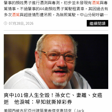
肇事的顏姓男子進行酒測與毒測，初步並未發現有
酒駕
與毒
駕情事。不過肇事的44歲顏姓男子駕駛租賃車，其因過去有
多次
酒駕
與超速情形遭吊照，為無照駕駛。中山分局呼籲行
人穿越道路時，應走行人穿越道，並注意左右來車，車輛駕
繼續閱讀
07月28日, 2026
駛人行駛時應注意車前狀況，切勿超速，以維護交通安全。
爽中101億人生全毀！孫女亡、妻離、女癌
逝 他淚喊：早知就撕掉彩券
美國西維吉尼亞州建築業者傑克惠特克（Jack