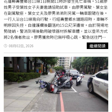
夏的時尚回憶。Draft Land Xinyi信義店台北市信義區松高路
花蓮縣壽豐鄉台11線1日晚間11時許發生死亡車禍。51歲廖
19號1樓星期一至星期四：下午3點至凌晨12點星期五至星
姓男子受葉姓女子夫妻邀請協助試車，由廖男駕駛、葉女坐
期日：下午3點至凌晨2點*未滿十八歲禁止飲酒 禁止
酒駕
在副駕駛座，葉女丈夫及廖男弟弟則另駕一輛車跟隨在後。
一行人沿台11線南向行駛，行經壽豐鄉水璉路段時，車輛不
明原因失控，自撞護欄後翻落約15公尺深邊坡。由於現場地
勢陡峭，警消到場後動用破壞器材拆解車體，並以垂吊方式
將2名傷者救出。廖男獲救時已無呼吸心跳，緊急送往門諾
醫院搶救，仍於2日凌晨1時25分宣告不治。警方經抽血檢
繼續閱讀
08月02日, 2026
測，排除
酒駕
因素。同車37歲葉姓女子全身多處擦挫傷、疑
似腦震盪及下半身骨折，目前仍住院治療。警方2日前往現
場蒐證，並調閱行車紀錄器及沿線監視器畫面，以釐清事故
發生原因。 花蓮壽豐台11線車禍 51歲男子試車翻落邊坡救
出時已無生命跡象 同車女子重傷