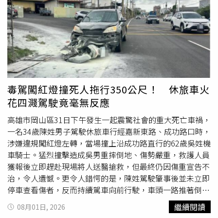
區公所及台電人員前往搶修，並透過警廣發布道路封閉資
訊，提醒駕駛人提前改道。此外，警方也在民義路與壟鉤路
口實施大型車輛管制，限制大型車輛上山，同時協請林口分
局協助疏導粉寮路往民義路方向的車流，以減少交通壅塞情
形。警方初步調查指出，駕駛並無
酒駕
或毒駕情形，但此次
事故疑因貨物固定不當所致，已違反《道路交通管理處罰條
例》第30條有關裝載貨物未依規定綑綁固定的規定，可處新
臺幣3,000元至1萬8,000元罰鍰。後續仍將釐清貨物掉落原
毒駕闖紅燈撞死人拖行350公尺！ 休旅車火
因及相關責任歸屬。這起事故雖然未造成人員傷亡，卻凸顯
花四濺駕駛竟毫無反應
大型貨車載運重物時，貨物固定的重要性。一旦綑綁不牢或
裝載方式不當，不僅可能造成財物損失，更可能危及其他用
高雄市岡山區31日下午發生一起震驚社會的重大死亡車禍，
路人的生命安全。
一名34歲陳姓男子駕駛休旅車行經嘉新東路、成功路口時，
涉嫌違規闖紅燈左轉，當場撞上沿成功路直行的62歲吳姓機
車騎士。猛烈撞擊造成吳男重摔倒地、傷勢嚴重，救護人員
獲報後立即趕赴現場將人送醫搶救，但最終仍因傷重宣告不
治，令人遺憾。更令人錯愕的是，陳姓駕駛肇事後並未立即
停車查看傷者，反而持續駕車向前行駛，車頭一路推著倒地
的機車前進約350公尺。機車在柏油路面不斷摩擦，沿途留
繼續閱讀
08月01日, 2026
下長長刮痕，甚至因高溫摩擦引發火勢，火花與濃煙四起，