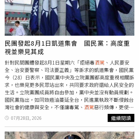
害無辜用路人的安全。第六警分局也強調，警方將持續加強
取締毒駕、
酒駕
及各類危害公共安全的違法行為，透過巡
邏、攔檢及科技執法等方式，全力維護道路交通安全，對任
何違法行為都將依法究辦、絕不寬貸。同時也呼籲民眾，若
發現疑似毒駕或
酒駕
情形，應立即通報警方，共同守護安全
的交通環境，避免憾事發生。
民團發起8月1日凱道集會 國民黨：高度重
視並樂見其成
針對民間團體發起8月1日星期六「拒絕毒
酒駕
、人民要安
全、治安要警察、司法要正義」等訴求的凱道集會，國民黨
今（28）日表示，國民黨中央及立院黨團都高度重視相關訴
求，也樂見更多民眾站出來，共同要求政府還給人民安全的
生活。立院黨團成員將自由參加，黨中央並沒有動員規劃。
國民黨指出，如同致癌油蔓延全台，民進黨執政不斷侵蝕台
灣社會的健康與安全，不僅讓毒駕、
酒駕
惡行頻傳，更使基
層警察背負沉重壓力卻得不到足夠保障。國民黨表示，重大
繼續閱讀
07月28日, 2026
治安事件接連發生，司法卻未能還給犯罪被害人應有的公
道，政府應正視民怨、落實司法正義並全面改善治安，不能
讓台灣民眾活在恐懼不安之中。