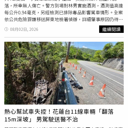
拍攝的他，也分享父親節剛好碰上工作，預計會買蛋糕與家
落，所幸無人傷亡。警方到場對林男實施酒測，酒測值高達
人一起慶祝。提到近期最熱門的包包吊飾話題，他笑說自己
每公升0.94毫克，另經檢測已排除毒品影響駕車情形。全案
平時比較少背包，不過如果想到還是會掛些吊飾裝飾，更直
依公共危險罪嫌移送屏東地檢署偵辦，詳細肇事原因仍待進
言Lily包上的熊熊吊飾相當可愛，「其實男生也很適合！」
一步調查釐清。里港警分局呼籲，酒後駕車危及自身及他人
繼續閱讀
08月02日, 2026
（圖／記者拍攝）Burberry把Draft Land變身英倫夏日俱樂
安全，飲酒後應改搭計程車、安排指定駕駛或請親友接送，
部！限定調酒、拍照亭一次收集Burberry此次攜手
切勿心存僥倖。
DraftLand，以品牌《A Good Sport》企劃為靈感，將運
動、遊戲與社交精神延伸至生活場景，打造充滿英倫氛圍的
期間限定夏日俱樂部。走進店內，吧台換上柔和綠色與灰色
重新詮釋的Burberry經典格紋，搭配印有戰馬騎士圖騰的餐
巾紙，每個角落都充滿品牌巧思。（圖／記者拍攝）最吸睛
的莫過於限定特調「Knight Pair」，將伯爵茶、杏桃果醬等
英式下午茶元素，融合清爽水果茶潘趣酒，喝起來層次豐富
又充滿夏日感。戶外還設置英式花園長椅、西洋棋體驗區，
讓人一秒沉浸在倫敦街頭度假的悠閒氛圍。此外，現場還有
限定拍照亭，以及加入Burberry官方LINE即可兌換的品牌
熱心幫試車失控！花蓮台11線車輛「翻落
限量貼紙，不妨趁著活動期間走進這座期間限定夏日俱樂
15m深坡」 男駕駛送醫不治
部，一邊品嚐充滿英式風味的限定調酒，一邊拍下專屬於今