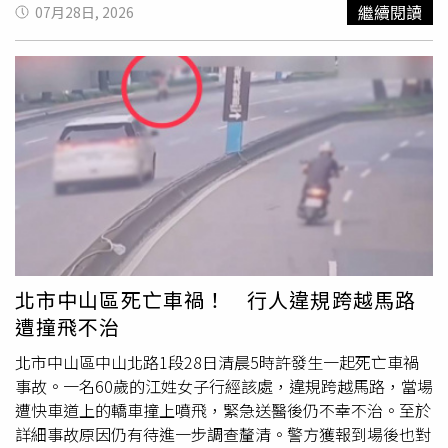
消防救護人員獲報後立即趕抵現場，將兩名傷者送往南門醫
繼續閱讀
07月28日, 2026
院接受治療，所幸兩人送醫時意識清楚，均無生命危險。恆
春警分局表示，警方於當日晚間8時40分巡邏時發現這起事
故，第一時間立即封鎖現場並協助傷者就醫，同時針對駕駛
進行酒測及毒品唾液快篩。檢測結果顯示，陳姓少年酒測值
為0.00mg/L，沒有酒後駕車情形，毒品快篩結果亦呈陰
性，初步排除
酒駕
及毒駕因素，詳細事故原因仍有待警方進
一步調查釐清，包括是否因車速過快、操作失誤或路況因素
導致失控。雖然此次事故未涉及
酒駕
或毒駕，但警方仍發現
駕駛違反微型電動二輪車不得附載乘客的規定，已依《道路
交通管理處罰條例》第76條第1項第1款依法開罰，可處新
臺幣300元以上、600元以下罰鍰。警方提醒，微型電動二
輪車雖然車速較一般機車低，但仍屬道路交通工具，一旦違
北市中山區死亡車禍！ 行人違規跨越馬路
規雙載或未依規定安全駕駛，遇到突發狀況時容易失去平
遭撞飛不治
衡，導致嚴重事故。警方也再次呼籲所有用路人，不論騎乘
何種交通工具，都應遵守交通法規，切勿違規雙載、超速或
北市中山區中山北路1段28日清晨5時許發生一起死亡車禍
分心駕駛，行經圓環及路口時更應減速慢行，隨時注意周遭
事故。一名60歲的江姓女子行經該處，違規跨越馬路，當場
車流及路況，才能有效降低交通事故發生機率，保障自己及
遭快車道上的轎車撞上噴飛，緊急送醫後仍不幸不治。至於
其他用路人的生命安全。
詳細事故原因仍有待進一步調查釐清。警方獲報到場後也對