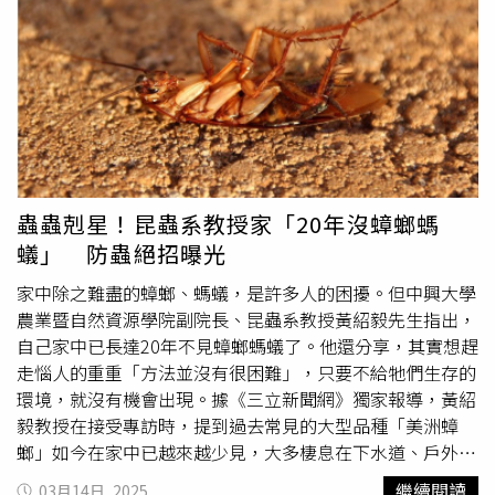
處爬，還有飛天蟑螂撲身，相當嚇人。「5月開始變熱之
後，病媒防治的工作量就至少增加3成以上，其中蟑螂、老
鼠、蚊子需求最大，而蟑螂又是最多家庭常見的問題。」擁
有病媒防治、環境用藥等認證的余夏，目前經營一家專業消
毒公司，他認為清潔度是蟑螂孳生量的關鍵。「以我自己家
來說，我幾乎是天天打掃，所以完全沒有蟑螂！」余夏說，
若以蟑螂繁殖的周期來說，建議至少2周清潔一次環境，尤
其是陽光照不到的陰暗處。黃紹毅教授分析，蟑螂最喜歡窗
戶或玄關常開的家。「只要有一點縫，蟑螂就能鑽進來。」
蟲蟲剋星！昆蟲系教授家「20年沒蟑螂螞
黃紹毅說，尤其是靠近餐廳或垃圾集中區的住戶，只要開門
蟻」 防蟲絕招曝光
窗、或紗窗有點縫，蟑螂就很容易趁機進來。「所以要裝設
緊密的紗窗，門縫也要加上密封條，冷氣孔、排水管也需檢
家中除之難盡的蟑螂、螞蟻，是許多人的困擾。但中興大學
查有無縫隙，也可以掛上防蟲掛片。」紙盒是蟑螂的「五星
農業暨自然資源學院副院長、昆蟲系教授黃紹毅先生指出，
級飯店」，家中若放置過多鞋盒，恐怕會不知不覺孳生大量
自己家中已長達20年不見蟑螂螞蟻了。他還分享，其實想趕
小強。（示意圖／翻攝自爆料公社臉書）如果是一樓或低樓
走惱人的重重「方法並沒有很困難」，只要不給牠們生存的
層的房子，也很容易有蟑螂。「靠近地面、排水管與戶外綠
環境，就沒有機會出現。據《三立新聞網》獨家報導，黃紹
地，是蟑螂的天堂。」黃紹毅說，蟑螂多數時間都在地面活
毅教授在接受專訪時，提到過去常見的大型品種「美洲蟑
動，所以容易從排水孔、電線孔、管線縫隙鑽進來，建議排
螂」如今在家中已越來越少見，大多棲息在下水道、戶外。
水口加裝防蟲網或鋼網；水管周圍、牆角縫隙要封好，室外
而家中隨處可見的，則是小型的「德國蟑螂」。黃教授指
繼續閱讀
03月14日, 2025