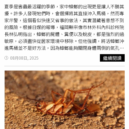
夏季是害蟲最活躍的季節，家中蟑螂的出現更是讓人不勝其
擾。許多人發現牠們時，會選擇將其直接沖入馬桶，然而專
家示警，這個看似快速又省事的做法，其實潛藏著意想不到
的風險。根據日媒的報導，福岡縣宗像市林外科內科診所院
長林弘明指出，蟑螂的屍體、糞便以及蛻皮，都是強烈的過
敏原，必須盡快從居家環境中移除。但他強調，將活蟑螂沖
進馬桶並不是好方法，因為蟑螂能夠關閉身體兩側的氣孔，
在水中存活約四十分鐘，即使被沖走也可能在下水道中繼續
繼續閱讀
08月08日, 2025
活著，並有機會沿著排水管爬回家中。若是雌蟑螂，體內的
卵鞘甚至可能在下水道中孵化，造成數量增加。除此之外，
蟑螂的屍體不易溶於水，長期下來可能堵塞管道，增加污水
處理設施的管理負擔。林弘明提醒，最安全可靠的方式，是
先徹底殺死蟑螂，再將其密封後丟入垃圾桶。他建議使用速
效殺蟲劑或冷凍噴霧，讓蟑螂失去行動能力，再以紙巾或紙
杯收集，放入密封袋中作為可燃垃圾丟棄。同時清除食物殘
渣與潮濕環境、封堵家中縫隙，並在必要時搭配含殺蟲劑的
毒餌或專業的綜合蟲害管理方法，才能有效防止蟑螂滋生與
抗藥性累積。在
殺蟑
方式中，他特別推薦高濃度酒精噴霧。