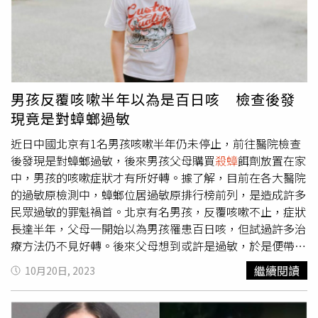
這次兩人前往太平山出外景，具俊曄見到山上的兩棵樹相當
有感，覺得看起來就像戀人一樣，「希望我跟熙媛也能跟這
兩棵樹一樣，幸福地度過百年萬年就好了」，具俊曄感性表
示當時看到兩棵樹分比較開，就像他跟大S雖然分隔兩地，
但就像樹底下的根連在一起，手牽著手感情依舊。陳柏霖、
「國民姐夫」具俊曄一同出席實境秀《極島森林2》上檔記
男孩反覆咳嗽半年以為是百日咳 檢查後發
者會（圖／侯世駿攝）具俊曄說自己在韓國有當過兵，這次
現竟是對蟑螂過敏
錄製在台灣野外錄製實境秀，完全沒有適應上的問題，但笑
說老婆大S應該無法一同參與，「是想要大S去，但她非常怕
近日中國北京有1名男孩咳嗽半年仍未停止，前往醫院檢查
蟑螂，聽到蟑螂的『蟑』字就會怕，這次現場也滿多大小強
後發現是對蟑螂過敏，後來男孩父母購買
殺蟑
餌劑放置在家
的，要帶她一起去應該滿困難」。 《極島森林2》11月12日
中，男孩的咳嗽症狀才有所好轉。據了解，目前在各大醫院
起每周日晚上8點在台視播出，同日晚上10點在LINE TV、
的過敏原檢測中，蟑螂位居過敏原排行榜前列，是造成許多
friDay影音、中華電信Hami video精彩上線。
民眾過敏的罪魁禍首。北京有名男孩，反覆咳嗽不止，症狀
長達半年，父母一開始以為男孩罹患百日咳，但試過許多治
療方法仍不見好轉。後來父母想到或許是過敏，於是便帶男
孩到醫院進行igE過敏原檢測，男孩也因此被診斷出對蟑
繼續閱讀
10月20日, 2023
螂、灰塵、塵蟎、貓毛、狗毛等物質過敏。事後男孩父母在
家中放置
殺蟑
餌劑，男孩的咳嗽症狀也有所好轉。杭州市第
一人民醫院主任沈凌指出，一般讓人過敏的物質，其本身是