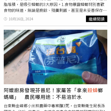
的不會太難」，他自稱在現在的住家已經居住了許多年，大
脂堆積，是吸引蟑螂的3大原因。1.食物暴露蟑螂特別喜歡
概有長達20年左右「家裡一隻蟑螂和螞蟻都沒有」，起初偶
食物的味道，無論是廚餘、殘羹剩飯，甚至是未妥善保存的
爾螞蟻會從外面進來，但用適當的方法處理掉，就再也不見
食物，都會吸引蟑螂前來，因此任何食物都應該密封保存，
繼續閱讀
10月16日, 2024
了。
尤其是廚餘要立即處理或放入冰箱，避免暴露在空氣中。2.
紙箱和雜物堆積紙箱、報紙等物品散發的氣味容易吸引蟑
螂，因此不要在家中堆積這類物品，建議家中保持乾淨整
齊，避免給蟑螂提供棲息地。3.下水道油脂堆積廚房下水道
往往因為油脂積聚而成為蟑螂的溫床，這些油脂殘留為蟑螂
提供了充足的食物來源，應該定期清理。若想防止蟑螂進
屋，譚敦慈會使用「過碳酸鈉」清潔下水道和廚房區域，過
碳酸鈉與水接觸後，會釋放出過氧化氫，具備強效的清潔與
消毒能力，可以分解油脂和食物殘渣，減少蟑螂的食物來
源。譚敦慈建議，平均每2周進行消毒一次，使用熱水搭配
過碳酸鈉沖洗廚房水槽和排水孔，能有效去除堆積的油脂，
並且殺死蟑螂幼蟲。另外，下水道是蟑螂進入家中的主要通
阿嬤廚房發現芬普尼！家屬答「拿來
殺蟑
螂
道之一，譚敦慈提醒應將未使用的排水孔密封，尤其浴室和
螞蟻」 農民曝用途：不易溶於水
廚房是容易潮濕的地方，更應該注意封堵。
台東縣金峰鄉小米粽農藥中毒案釀3死，台東縣衛生局長孫