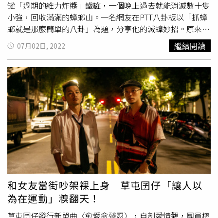
罐「過期的維力炸醬」鐵罐，一個晚上過去就能消滅數十隻
小強，回收滿滿的蟑螂山。一名網友在PTT八卦板以「抓蟑
螂就是那麼簡單的八卦」為題，分享他的滅蟑妙招。原來這
名網友把前一天冰在冰箱的過期維力炸醬處理掉，並將原本
繼續閱讀
07月02日, 2022
裝炸醬的鐵罐放在後院，結果才過了短短一天，就發現維力
炸醬的鐵罐內，有至少10隻已經死亡的大蟑螂。原PO還自
豪地說，「抓蟑螂看起來很難，其實並不難。」有人分享用
不要的維力炸醬鐵罐，就能輕鬆
殺蟑
螂。（圖／翻攝自
PTT）為什麼區區一罐「維力炸醬」罐子，就能讓一堆蟑螂
死掉？原PO解釋，這是因為還未清洗的維力炸醬罐，會有
強烈的香味吸引蟑螂前來，但當蟑螂一爬進罐內後，會因罐
子內有油很滑，導致進入鐵罐後，就無法再順利爬出，接著
這些炸醬的油脂，會慢慢封閉蟑螂的氣孔，讓牠一進入炸醬
鐵罐後沒多久，就會一一窒息死亡。原PO也補充，「維力
炸醬」罐子之所以能
殺蟑
，關鍵不在炸醬本身，而是罐內的
油脂；所以罐子內也可以放其他蟑螂愛吃的東西，「再倒些
和女友當街吵架裸上身 草屯囝仔「讓人以
油」也能達到一樣的滅蟑效果。貼文曝光後，網友們紛紛大
為在運動」糗翻天！
忽長了知識，「抓蟑蟑推推」、「明天維力炸醬賣到缺
貨」、「誰家有過期的我50元收，這看起來好強大」、「生
草屯囝仔發行新單曲〈愈愛愈殘忍〉，自剖愛情觀，團員樞