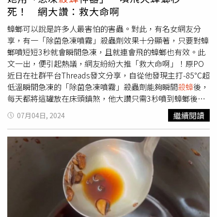
死！ 網大讚：救大命啊
蟑螂可以說是許多人最害怕的害蟲。對此，有名女網友分
享，有一「除菌急凍噴霧」殺蟲劑效果十分顯著，只要對蟑
螂噴短短3秒就會瞬間急凍，且就連會飛的蟑螂也有效。此
文一出，便引起熱議，網友紛紛大推「救大命啊」！原PO
近日在社群平台Threads發文分享，自從他發現主打-85℃超
低溫瞬間急凍的「除菌急凍噴霧」殺蟲劑能夠瞬間
殺蟑
後，
每天都將這罐放在床頭鎮煞，他大讚只需3秒噴到蟑螂後就
立刻結冰，「家家戶戶都該擁有一罐」。原PO接著補充，
繼續閱讀
07月04日, 2024
「除菌急凍噴霧」無味且不含殺蟲劑，還具有除菌效果，只
是瞬間冷凍蟑螂解凍後會復活，自己則會再使用肥皂水噴在
蟑螂肚子上。此文一出，便引起熱議，網友紛紛大推「這超
讚！」、「這個真的超讚，雖然小貴，但對於怕所有6腳生
物的獨居者來說救大命啊，我冰過飛進家裡的蟬跟蟑螂制動
力超讚，趁著還很凍趕快清潔也無痕」。