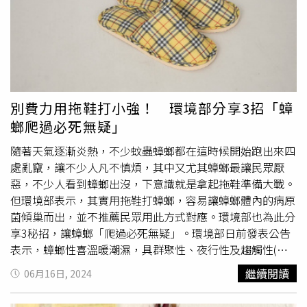
色幾乎相近，於是立刻向向店家反應，卻僅退費加了醬油的
包子。有民眾6月30日在高雄楠梓區一間豆漿店用餐，買了
兩顆包子，由於醬汁配料全由民眾自取，當他準備淋上靈魂
醬汁卻驚覺不對勁，發現半截食指大的蟑螂隨料載浮載沉，
食安問題連環爆，這次主換成小強，不料，店家只願退一顆
加醬油的包子，讓消費者食慾全無，而他也記錄下整個過
程。民眾無奈吐心聲，「沒仔細看差點以為油蔥吃下肚」，
別費力用拖鞋打小強！ 環境部分享3招「蟑
店家環境真的很糟糕，而出包也非首次，原po表示，去年
螂爬過必死無疑」
半夜吃的時候發見到蟑螂滿地爬，桌上也爬，當時，店家表
示那天有公所噴藥
殺蟑
導致。網友看到畫面後驚嚇指數破
隨著天氣逐漸炎熱，不少蚊蟲蟑螂都在這時候開始跑出來四
表，紛紛表示「去年看了一次，今年還學不乖」、「這一
處亂竄，讓不少人凡不慎煩，其中又尤其蟑螂最讓民眾厭
年…沒進步啊」、「好險店家沒說那是油蔥頭」「現在是怎
惡，不少人看到蟑螂出沒，下意識就是拿起拖鞋準備大戰。
樣？蟑螂變必備就是了」、「油蔥頭都做成蟑螂造型了」、
但環境部表示，其實用拖鞋打蟑螂，容易讓蟑螂體內的病原
「好吃的秘方被你發現了」、「夏天昆蟲本就多，吃外食只
菌傾巢而出，並不推薦民眾用此方式對應。環境部也為此分
能自己多注意，怕雷回家自己煮最安心」。面對外界質疑，
享3秘招，讓蟑螂「爬過必死無疑」。環境部日前發表公告
據《三立新聞網》引述店家回應，坦言員工疏失，但醬料未
表示，蟑螂性喜溫暖潮濕，具群聚性、夜行性及趨觸性(接
加蓋是常態，只要是營業時間就會拿掉蓋子，換言之，這中
觸物品活動，如沿牆、櫥櫃之空隙裂縫的特性)。牠們夜出
繼續閱讀
06月16日, 2024
間被加料或是有異物掉進去，店家無從得知，顯然成了食安
覓食，白天則藏匿於各處之縫隙中。因具有趨觸性，故當其
問題未爆彈。另外，衛生局今 (1) 日立即派員前往稽查，經
棲息時，多隱身於牆、櫥櫃、抽屜、傢俱之空隙裂縫內。蟑