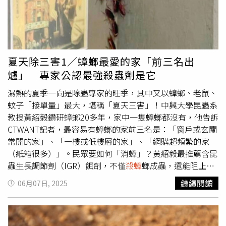
很難奏效，因此建議直接戴上手套將卵鞘取出，放入雙層塑
膠袋內壓碎後丟棄，並以酒精消毒發現卵鞘處。此外，若在
家中如廚房的抽屜、洗碗槽下、餐具櫃、冰箱周圍等地方發
現類似棕褐色的小污漬，或直徑1至3毫米的黑褐色圓形物，
很可能是蟑螂的糞便，意味著這裡已經是蟑螂的潛伏地點或
夏天除三害1／蟑螂最愛的家「前三名出
通道中因此如果發現，應該立即清除並以酒精進行消毒，然
爐」 專家公認最強殺蟲劑是它
後噴灑埋伏型或防護型殺蟲劑。此外，當家中出現蟑螂時，
不少人用慌忙手邊的東西拍打，或是找來殺蟲劑進行噴殺，
濕熱的夏季一向是除蟲專家的旺季，其中又以蟑螂、老鼠、
然而蟑螂往往會在瞬間逃走，無法有效清除。對此，Earth
蚊子「接單量」最大，堪稱「夏天三害」！中興大學昆蟲系
製藥專家指出，由於蟑螂的尾毛能感知空氣流動，遇到威脅
教授黃紹毅鑽研蟑螂20多年，家中一隻蟑螂都沒有，他告訴
會迅速逃竄，這時要記得「蟑螂只會向前移動」的習性，在
CTWANT記者，最容易有蟑螂的家前三名是：「窗戶或玄關
噴灑殺蟲劑驅除時，記得要瞄準牠的頭部前方，如此才能發
常開的家」、「一樓或低樓層的家」、「網購超頻繁的家
揮最大效果。不過專家也提醒，在使用任何殺蟲劑時，都必
（紙箱很多）」。民眾要如何「消蟑」？黃紹毅最推薦含昆
須詳細閱讀包裝說明書，謹慎使用，才能確保安全無虞。
蟲生長調節劑（IGR）餌劑，不僅
殺蟑
螂成蟲，還能阻止牠
們繁殖，是最科學、有效的除蟑方法；專業消毒業者余夏則
繼續閱讀
06月07日, 2025
建議毒性較低的水煙式殺蟲劑。又到了「萬惡小強」肆虐的
季節！台東海濱公園知名裝置藝術「國際地標」是熱門打卡
景點，5月中旬民眾遊玩時竟發現成千上百蟑螂密密麻麻到