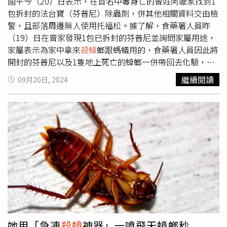
國平今（20）日表示，在首名中毒身亡的曾姓阿嬤家找到1
包拆封的法台寶（芬普尼）除蟲劑，併其他相關資料交由檢
警，且部落周邊無人使用托福松。據了解，食藥署人員昨
（19）日在曾家發現1包已拆封的芬普尼並詢問家屬用途，
家屬表示為家中拿來
殺蟑
螂跟螞蟻用的，食藥署人員因此將
開封的芬普尼以及1隻地上死亡的蟑螂一併帶回去化驗，隨
後前往太麻里市區某農藥行資詢農藥相關問題。芬普尼除蟲
繼續閱讀
09月20日, 2024
劑示意圖。（圖／讀者提供）台東陳姓農友表示，芬普尼是
一種廣效性殺蟲劑，毒性是次級藍標，不像托福松是紅標劇
毒，國內已禁止使用芬普尼水懸劑，目前市面上可買到的是
粒劑形。由於粒劑不易溶於水，難以稀釋噴灑在農作物，目
前農民多半買來殺螞蟻、蟑螂等地面害蟲，除蟲業者會用來
殺白蟻，也是環境用藥的一種。
她用「急凍
殺蟑
神器」一噴飛天蟑螂秒