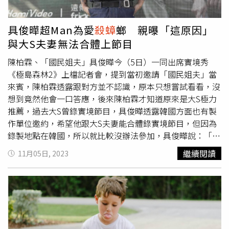
後再爬出來，其他如美洲蟑螂、澳洲蟑螂、棕帶蟑螂等都有
Scharf）認為，對抗蟑螂除了用藥，還要用其它方式，例如
卵鞘，產卵後需要約1個月孵化，因此不會打死後跑出小蟑
誘捕或用吸塵器，其中保持環境衛生才是根本之道，多管齊
螂。」「巡倒清刷」是最有效的除蚊方式，例如一個水盆就
具俊曄超Man為愛
殺蟑
螂 親曝「這原因」
下才可能杜絕蟑螂。
可能藏有上萬隻孑孓，建議倒掉積水，再徹底刷去蟲卵。
與大S夫妻無法合體上節目
（圖／報系資料照）除了蟑螂之外，夏天也是蚊子孳生的季
節，余夏建議使用經衛福部核可含有DEET成分的防蚊液，
陳柏霖、「國民姐夫」具俊曄今（5日）一同出席實境秀
如果擔心睡覺時被叮咬，可以選用嬰兒使用的防蚊液塗抹在
《極島森林2》上檔記者會，提到當初邀請「國民姐夫」當
皮膚上預防，或乾脆使用蚊帳。「如果是使用捕蚊燈，除了
來賓，陳柏霖透露跟對方並不認識，原本只想嘗試看看，沒
在1~2坪的空間才有效，最好也要選擇吸入式，因為電擊式
想到竟然他會一口答應，後來陳柏霖才知道原來是大S極力
的會有火花，萬一遇到瓦斯外洩會發生危險。」余夏提醒，
推薦，過去大S曾錄實境節目，具俊曄透露韓國方面也有製
要減少家中的蚊子，就要做到「巡、倒、清、刷」，包括花
作單位邀約，希望他跟大S夫妻能合體錄實境節目，但因為
盆、冷氣室外機排水管等，除了倒掉積水，也要刷洗才能除
錄製地點在韓國，所以就比較沒辦法參加，具俊曄說：「一
去蟲卵。另外，包括紗窗孔隙、門縫也都是蚊子進入家裡的
開始大S跟我說陳柏霖長得很帥、很善良，覺得兩人應該親
繼續閱讀
11月05日, 2023
「通道」，可選用較密的紗窗、或在門下方加裝棉條，才能
近的起來，強力建議我去上節目。」而第一天錄影結束後，
杜絕蚊害。
大S還透過視訊電話親自跟陳柏霖打招呼。陳柏霖則稱讚具
俊曄有著「平易近人的氣場，覺得很幸福可以認識這樣的大
哥哥」，當天錄影上車了之後兩人邊開車邊聊，覺得非常投
契。具俊曄在山上看到夫妻樹非常有感，直言就像他跟大S
雖然分隔兩地，但感情依舊不分開。（圖／灰魚文化提供）