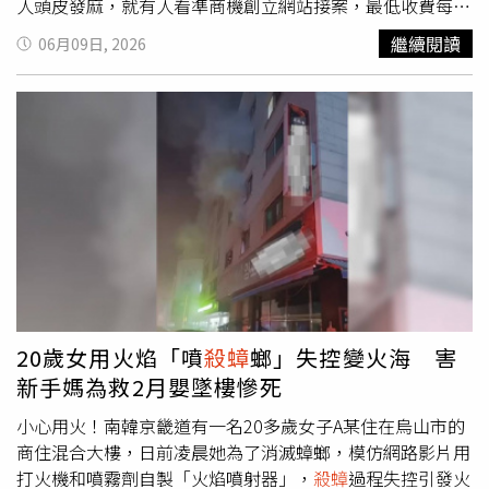
人頭皮發麻，就有人看準商機創立網站接案，最低收費每隻
100元，還有人號稱敢徒手抓，24小時全天服務，甚至還有
繼續閱讀
06月09日, 2026
買五送一。民眾：「不敢打蟑螂，所以想要找別人幫我打一
打感覺也不錯。（這費用多少你能接受？）500塊，因為會
飛的蟑螂我不敢打。」民眾：「如果是我的話還是會考慮，
有陌生人進來這是一個問題。」平台一上線立刻引起討論。
民眾看法不一，但怕蟑螂的人不少，網站創立不到三天流量
衝破999%，80位蟑螂勇者報名，9人有需求要打蟑螂。人
力仲介老闆顧崇德：「發現說其實很多人可能跟我一樣都是
很害怕，真的會願意花點錢請人來幫忙，那也沒想到會飄這
麼遠這樣。設定是說以單次收費，因為這樣比較不會有爭
議，性別會做一些配對，就是男生就是只媒合男生，女生只
媒合女生。」從事人力媒合的顧老闆表示，因為自己也怕蟑
螂，意外促成這項服務。也有民眾直接在網路上開價接單，
20歲女用火焰「噴
殺蟑
螂」失控變火海 害
車馬費150元、1小時抓到飽300元。抓蟑螂服務人員方小
新手媽為救2月嬰墜樓慘死
姐：「一個妹妹就是訊息我說她現在剛好看到浴室有蟑螂
，她很害怕，幫她翻一下，找了一下，之後我就幫她把蟑螂
小心用火！南韓京畿道有一名20多歲女子A某住在烏山市的
殺死帶走。」許多人願意花錢請人幫忙
殺蟑
螂。媒合工作抓
商住混合大樓，日前凌晨她為了消滅蟑螂，模仿網路影片用
蟑螂，網路一上架討論度爆表，台中、板橋各地都有提出需
打火機和噴霧劑自製「火焰噴射器」，
殺蟑
過程失控引發火