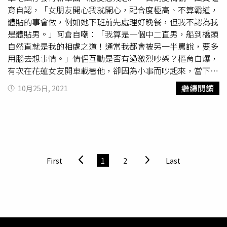
活智慧王欸」、「原來可以這樣抓喔，好神奇」。
育自認，「女朋友開心我就開心，配合度極高、不算霸道，
體貼的事會做，例如她下班前先處理好晚餐，但我不認為我
是體貼男。」阿倉自嘲：「我算是一個中二直男，船到橋頭
自然直就是我的相處之道！通常我都會被另一半罵說，要多
用腦去想事情。」情侶互動是否有過激烈吵架？樞育自爆，
有次在花蓮女友開車載著他，卻因為小事而吵起來，當下他
氣到要下車走人、女友卻直拉著衣服，樞育二話不說直接把
繼續閱讀
10月25日, 2021
衣服脫掉，裸著上半身走在花蓮市區街上，他打趣說：「下
車過3秒我就後悔了，後來我就開始小跑步，試圖想讓逛街
的群眾以為我在運動。」最浪漫的事就是幫女友家裡
殺蟑
螂；阿倉則認為相處最殘忍莫過於吵架講出來的話，「俗話
說『冤家無好話』，以前不經大腦思考就直接講出來，但現
在已經收斂了。」做過自認浪漫的事，就是為了舒緩女友經
First
1
2
Last
痛，大半夜外出一個多小時找藥局買止痛藥。樞育與女友交
往8年，好奇是否有結婚計畫？他回應：「我們相處起來是
有默契的，有結婚的念頭但還沒去規劃，可能生小孩的衝動
大過於先結婚，一切順其自然啦！如果結婚在短時間內也不
會宴客。」他也表示：「吵架是一件很麻煩的事，所以吵架