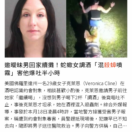
1種蛋白質，不同的生物體上，成分可能有所不同。蟎蟲是
最常見的，而貓咪令人類過敏的原因，是牠們唾液裡含有的
1種蛋白質成分，可能誘發過敏的反應。此外，沈凌也坦
言，現代良好的生活環境，以及過度使用抗生素而導致免疫
失衡，是近年來全球人們過敏好發的主要原因。目前在各大
醫院的過敏原檢測中，蟑螂位居前列，也有檢測機構對吸入
性過敏原檢測案例做了統計，塵蟎以23％的占比排名第1，
蟑螂和花粉以5％的占比排名第2。
邀曖昧男回家續攤！蛇蠍女調酒「混
殺蟑
噴
霧」害他爆吐半小時
美國佛羅里達州一名29歲女子克萊恩（Veronica Cline）在
酒吧認識約會對象，相談甚歡小酌後，克萊恩邀請男子前往
她家「繼續喝」，沒想到男子喝下2杯「調酒」後竟嘔吐不
止，事後克萊恩才坦承，她在酒裡混入殺蟲劑。綜合外媒報
導，事發於本月18日凌晨4時許，當地警方接獲受害男子報
案，稱遭到約會對象毒害，員警趕抵現場後，犯嫌早已不知
去向，隨即將男子送往醫院救治。男子向警方供稱，自己與