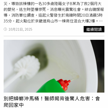
求。怕蟑螂找代打成為新興服務，這抓蟑螂經濟學也意外成
災，導致該棟樓的一名30多歲陸籍女子B某為了救2個月大
為話題。 更多三立新聞網報導． 咖啡廳講話「吵到讀
的嬰兒，逃生時墜樓慘死，消息曝光震驚社會。綜合韓媒報
書」！女客收紙條要求安靜 氣炸：這不是圖書館． 全台
導，消防單位調查，這起火警發生於南韓時間20日清晨5時
暴雨下不停！機車族狂推「2牌雨衣」：快乾、穿10年不
35分，起火點位於京畿道烏山市一棟商住混合大樓2樓。住
壞． 被80歲阿北叫阿姨！早餐店「氣到貼公告」 客人看
戶是20多歲的A女，她原本用自製火焰槍燒蟑螂，但火焰意
繼續閱讀
10月21日, 2025
內容笑翻
外點燃床鋪及垃圾堆，火勢迅速蔓延。A女一度嘗試自行滅
火，但火勢無法控制，最後報警求助。即便警方趕抵後緊急
滅火，但整起火災導致大樓內9人緊急逃生，其中8人受傷、
1人死亡。罹難者為居住在5樓的30多歲陸籍女子B某，事發
當下，她與丈夫抱著僅出生2個月大的嬰兒準備從窗戶逃往
隔壁建築，鄰居也打開窗戶協助接應；豈料，丈夫與孩子順
利脫險後，B女在爬窗時不慎失足，當場墜樓重傷，送醫搶
救不治。轄區警方指出，火勢導致大量濃煙阻斷樓梯通道，
B女夫婦只能選擇從窗戶逃生。目前已確認B女丈夫與嬰兒
成功轉移到鄰棟，但因悲痛過度，警方暫未能取得其詳細證
詞。據了解，B女產後剛恢復健康，丈夫則在附近餐廳工
作，夫妻倆生活勤懇，沒想到遇上此劫。警方已將縱火源頭
別把蟑螂沖馬桶！醫師揭背後驚人危害：會
A女依《重大失火罪》與《過失致死罪》向法院申請逮捕
爬回家中
令，並計畫申請羈押令，進一步釐清責任。