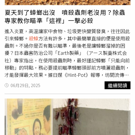
酒精能溶解蟑螂外骨骼的防水蠟層，使其脫水，同時抑制神
經系統，並以低表面張力阻塞氣孔，達到窒息效果。只要確
夏天到了蟑螂出沒 噴殺蟲劑老沒用？除蟲
保噴灑量足夠，讓酒精從牠的體表滴落，幾秒到數分鐘內即
專家教你瞄準「這裡」一擊必殺
可使蟑螂失去行動力，之後便可安全密封處理。不過林弘明
也提醒，酒精極易燃燒，使用時必須遠離明火並保持室內通
進入炎夏，高溫讓家中食物、垃圾更快變質發臭，往往因此
風。他呼籲，與其將蟑螂沖進馬桶，不如採取正確處理方
引來蟑螂。
殺蟑
方法有許多，其中最簡單直接的便是使用殺
式，徹底切斷牠們的生存與繁殖途徑，才能真正擺脫這種頑
蟲劑。不過你是否有難以瞄準，最後老是讓蟑螂溜掉的困
強的害蟲。
擾？日本蟲害防治公司「Earth製藥」（アース製薬株式会
社）專家指出，在使用殺蟲劑時，最好謹記蟑螂「只能向前
移動」的特點，務必要提前瞄準蟑螂頭部前方噴灑殺蟲劑，
才能發揮最大效果。據日媒《Hint-Pot》報導，坊間流傳
「如果在家裡看見一隻蟑螂，代表家中已經有一百隻蟑螂」
繼續閱讀
06月29日, 2025
的說法。Earth製藥指出，由於蟑螂繁殖力驚人，因此這種
說法不算空穴來風。事實上，蟑螂從卵孵化到成蟲約需要1
個月的時間，從幼體成長為成蟲又需要8～12個月。成年雌
蟑螂壽命約6～7個月，期間可產下15至20個卵鞘，每個卵
鞘含有22至26個卵。根據以上數據推算，一隻母蟑螂半年
就可產下最多將近500隻後代。Earth製藥提醒，若在家中發
現蟑螂的卵鞘，由於外層有堅硬外殼保護，直接噴灑殺蟲劑