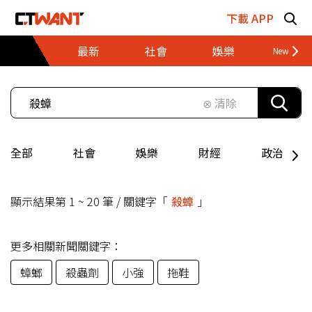
跳至主要內容區塊
下載 APP
最新
社會
娛樂
財經
⊗ 清除
全部
社會
娛樂
財經
政治
顯示結果第 1 ~ 20 筆 / 關鍵字「
殺蟑
」
更多相關新聞關鍵字：
蟑螂
殺蟲劑
小強
拖鞋