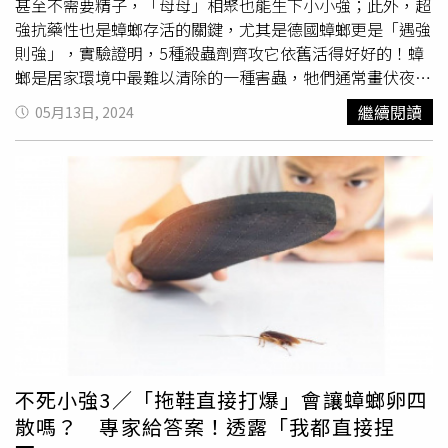
個卵鞘就能生出16隻小強。」擁有病媒防治、環境用藥等認
甚至不需要精子，「母母」相聚也能生下小小強；此外，超
證的余夏，目前經營一家專業消毒公司，他認為清潔度是蟑
強抗藥性也是蟑螂存活的關鍵，尤其是德國蟑螂更是「遇強
螂孳生量的關鍵。「以我自己家來說，我幾乎是天天打掃，
則強」，實驗證明，5種殺蟲劑齊攻它依舊活得好好的！蟑
所以完全沒有蟑螂！」余夏說，尤其是陽光照不到的陰暗
螂是居家環境中最難以清除的一種害蟲，牠們通常畫伏夜
處，例如沙發下方、抽屜裡、櫥櫃哩，都是蟑螂喜歡藏匿的
出，懂得避人耳目，能在空中滑翔，也能爬行及鑽入壁縫。
繼續閱讀
05月13日, 2024
地方，若以蟑螂繁殖的周期來說，建議最好2周清潔一次這
蟑螂還有許多特異功能，例如母蟑螂只需交配一次就能終生
些角落，如果真的難以做到，至少也要3個月打掃一次。另
產卵，因為牠們可以將公蟑螂的精子儲存在體內分次使用。
外，油脂也非常容易招來蟑螂。「例如許多人喜歡在廚房櫃
另外，根據日本北海道大學研究指出，美洲蟑螂就算只有雌
子裡鋪上報紙，或是貼隔熱紙，一旦沾上油，就會滋生很多
性也能進行「單性生殖」，實驗中將3隻雌蟑螂放在一起
蟑螂，所以建議要定期更換。」如果家中小強非常多，余夏
時，平均10天就可以產下卵鞘，顯示不需要雄蟑螂，雌蟑螂
推薦水煙式殺蟲劑最有效。「因為放置室內可讓殺蟲劑的密
就能生下小小強。而夏天更是蟑螂繁殖的旺季，除蟲消毒業
度、濃度增高，當然人、寵物都不要在現場，大約3小時後
者余夏表示，每到夏天
殺蟑
的案量就會增加至少3成。至於
返家將門窗打開通風，也可以開電扇促進對流，再離開約1
哪種居家環境最容易有蟑螂？「絕對是囤積食物過多的家
小時，之後就能回家。」余夏提醒要事先通知消防局，以免
庭！」余夏說，家裡到處都是蟑螂有一個共同點，就是擺放
煙霧讓人誤會發生火災，同時也要關掉家中火災感測器。許
過多已經開封的食物，例如麵條、餅乾、砂糖等。「在有些
多人擔心水煙式殺蟲劑會傷害人體健康，余夏說，水煙式殺
家庭裡甚至會發現許多已經過期的開封食品，這些油、氣味
蟲劑裡的化學物質主要是除蟲菊素，它有神經軸突興奮毒
都會吸引蟑螂！」專家建議居家環境要定期清潔，尤其廚房
不死小強3／「拖鞋直接打爆」會讓蟑螂卵四
素，對蟑螂來說毒性很強，但對哺乳類如人，其實毒性很
更要經常擦拭除去油、氣味，才能減少蟑螂出沒。（圖／報
散嗎？ 專家給答案！透露「我都直接捏
低，幾乎不會有危險。徹底
殺蟑
之後，余夏建議每隔1~2個
系資料照）除了多清潔、少囤積物品之外，余夏也建議使用