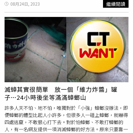
克萊恩本來在酒吧喝酒，但對方突然提議「和她回家繼續
繼續閱讀
08月24日, 2023
喝」，沒想到他喝了2杯後竟開始不停嘔吐，症狀持續了半
小時才打電話求，且事發當下克萊恩向他坦承，在酒裡投放
了雷達噴霧殺蟲劑。對此，沃盧西亞郡警方當晚也火速逮捕
克萊恩，並依意圖殺人、傷害罪嫌將她收押，至於詳細事發
經過及犯案動機仍待進一步調查，目前也尚未傳出有關受害
人的最新病況。
滅蟑其實很簡單 放一個「維力炸醬」罐
子…24小時後坐等滿滿蟑螂山
許多人天不怕、地不怕，唯獨對於「小強」蟑螂沒辦法，即
便蟑螂的體型比起人小許多，但很多人一碰上蟑螂，就嚇得
四處逃竄，不敢狠心打下去。對於怕蟑螂、不敢打蟑螂的
人，有一名網友提供一項消滅蟑螂的好方法。原來只要靠一