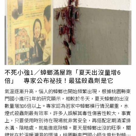
查，作業場所確實有蟑螂、且業者未妥善設置病媒阻隔設
螂在取食過程經常因其糞粒、排泄物、臭腺分泌物及取食回
施，加上牆面有灰塵髒污，天花板缺損未完整遮蔽，烤箱未
流液等除污染食品、廚具、衣物或其他用品，影響環境衛生
落實清潔、清潔用品未分區放置、垃圾桶未加蓋，以及部分
甚巨外，「它」獨特的味道更令人不舒服。另蟑螂為過敏原
醬料未妥適覆蓋、部分食材未離地放置、從業人員健康檢查
（allergen）攜帶者，對體質敏感的人而言，吸入或攝入帶
報告未留存、未建立冰箱溫度記錄等缺失。業者目前自主暫
有過敏原的蟑螂屍體碎片時，會產生過敏反應；又蟑螂身體
停營業進行改善，而衛生局依食品安全衛生管理法第8條第1
常攜帶病原菌，間接影響人類健康。為此，環境部提出防治
項飭令業者限期7月2日前完成改善，若複查後未改善，依同
蟑螂的「三不」，分別是「不給住、不給吃、不給水」。因
法44條第1項規定處新臺幣6萬元以上罰鍰。
此蟑螂的防治首重環境衛生，應隨時保持室內清潔，讓它無
棲息地。所有的食物應妥為收藏，垃圾、廚餘要妥善處理，
垃圾桶加蓋，使蟑螂沒有取食的機會。廚房流理台要保持清
不死小強1／蟑螂滿屋跑「夏天出沒量增6
潔、避免積水，抹布、毛巾用後要洗淨晾乾，保持室內的乾
倍」 專家公布祕技！最猛殺蟲劑是它
燥，以減少蟑螂生存繁殖必要水分的條件。此外可加強環境
整頓，住家內外避免堆積舊報紙、紙箱雜物；牆壁、地板、
氣溫逐漸升高，惱人的蟑螂也開始頻繁出現，根據桃園縣東
傢俱的縫隙，可用矽膠乾燥劑填補，以減少蟑螂藏匿場所。
門國小進行1年的研究顯示，相較於冬天，夏天蟑螂的出沒
而如果民眾真的在住處發現蟑螂，環境部也不推薦使用拖鞋
數量增加6倍以上。專家認為若家中蟑螂橫行情況嚴重，水
對應，因為蟑螂是過敏原攜帶者，體質敏感的民眾如不慎吸
煙式殺蟲劑最有效率，許多人誤解其毒性傷害性較大，事實
入、攝入蟑螂屍體碎片，恐引發過敏反應。且蟑螂體內攜帶
上，只要使用時別待在現場就非常安全，再搭配定期清潔排
有病原菌，如果打碎蟑螂，恐讓其體內病原菌傾巢而出，也
水溝、陰暗處，就能徹底除蟑。夏天是蟑螂出沒的旺季，關
是有影響民眾健康的機率。環境部建議，如果民眾發現蟑螂
鍵就在於溫暖潮濕的環境，桃園縣東門國小師生曾針對蟑螂