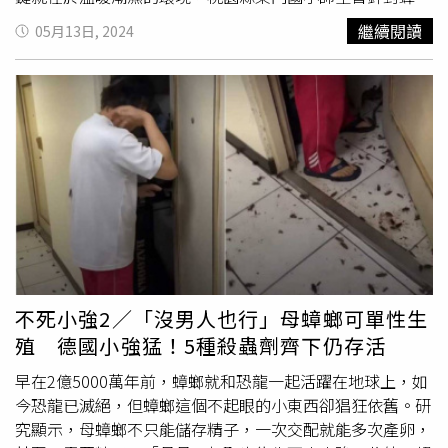
出沒，可以用以下三招來對抗蟑螂：1.使用噴霧劑在蟑螂出
進行1年的觀察，發現溫度是蟑螂的活動力強弱的關鍵，攝
繼續閱讀
05月13日, 2024
沒處上下噴灑約10公分帶狀的藥液，蟑螂爬過去接觸到藥劑
氏15度以下時蟑螂活動力較弱，20度以上才開始活躍，28
就會死亡。2.使用
殺蟑
餌盒，利用蟑螂的趨觸性，引誘蟑螂
度時達到顛峰，但如果溫度持續上升到33度以上，此時蟑螂
進入餌盒食用藥劑，亦可有效防治。3.使用
殺蟑
凝膠餌劑，
活動力又會下降。再分析出沒時間，在同樣的環境下，溫度
此種藥劑是利用蟑螂群聚的生活習性及取食習慣而設計的產
低的2月份觀察到40隻蟑螂出沒；溫度高的8月則激增至270
品，可施藥於裂縫、牆角、縫隙中，目前已為多數家庭使用
隻，增加超過6倍以上。研究也發現，若想預防家中蟑螂滿
的
殺蟑
藥劑。環境部也提醒，使用上述方式，再搭配加強居
屋跑，4、5月是最佳的預防時間。蟑螂不只惱人，更重要的
家環境整頓，讓蟑螂沒有食物來源，可增加蟑螂對凝膠餌劑
是牠穿梭於垃圾、食物之間，恐怕會導致食物中毒，例如寶
取食率，提高防治效果，維護居家環境品質。
林茶室中毒案就在現場發現蟑螂排泄物；日本業者「丸米」
製造的味噌也因混入蟑螂的而自主回收10萬7726件商品，
台灣相關製品也下架3.25公斤。不只如此，蟑螂的排泄物、
分泌物、脫落的表皮和屍體、卵都帶有過敏原，是台灣僅次
於麈蟎的第二常見過敏原，會引發過敏性鼻炎、結膜炎、皮
不死小強2／「沒男人也行」母蟑螂可單性生
膚癢、氣喘，甚至導致身體長期慢性發炎。專家認為水煙式
殖 德國小強猛！5種殺蟲劑齊下仍存活
殺蟲劑的濃度、密度較高，因此
殺蟑
效果較好，其中所含的
除蟲菊素對人體的傷害也很低。（圖／報系資料照）蟑螂擁
早在2億5000萬年前，蟑螂就和恐龍一起活躍在地球上，如
有「打不死的小強」封號，主因是它們的繁殖力極為驚人。
今恐龍已滅絕，但蟑螂這個不起眼的小東西卻猖狂依舊。研
「每隻蟑螂大約每隔2周生出12~15個卵鞘，然後再2周，一
究顯示，母蟑螂不只能儲存精子，一次交配就能多次產卵，