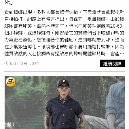
死」
月在蟑螂易出沒處噴殺蟲劑，同時也可在家中的水管、排水
餌劑。「家中要全面掃蟑可使用水煙式殺蟲劑，若是偶爾有
溝撒上碳酸氫鈉，藉此清除管壁上的油垢，就能減少蟑螂進
蟑螂，就可以用凝膠式餌劑，點在牠常出沒的地方，蟑螂吃
看到蟑螂出現，多數人都會驚慌失措，下意識就會拿起拖鞋
入家裡的機率。若要請人到府
殺蟑
，余夏透露大約要價
完回到窩死掉後的屍體會被同類吃掉，就可以消滅整窩蟑
直接拍打，網路上有傳言指出，每踩死一隻雌蟑螂，由於蟑
1300~3500元，需要1小時左右的時間就能完成。
螂。」中興大學昆蟲系教授黃紹毅博士也認為餌劑
殺蟑
效果
螂尾部有卵莢，雖然本體死了，但尾巴卵莢裡還藏著20-60
好，他受訪時表示曾利用餌劑讓家中一年都沒有蟑螂，另
個小蟑螂，踩爆蟑螂時，剛好給它的寶寶們省下咬破卵鞘的
外，若家中有小孩、寵物，黃紹毅則建議可使用非物理性的
力氣更易孵化，然後隨著你的鞋底，走到哪就帶到哪，進而
「蟑螂屋」。「它與餌劑類似，但它放在密閉盒子裡，比較
在那裏繁殖孵化。環境部也曾呼籲不要用拖鞋打蟑螂，因為
不會被誤食。」余夏提醒若使用蟑螂屋，千萬要記得定期更
體質敏感的人若接觸帶有過敏原的蟑螂屍體碎片時，會產生
換。「很多人一放就忘記它的存在，一開始蟑螂屋的確有
過敏反應。中興大學昆蟲系教授黃紹毅博士也認為，拖鞋打
繼續閱讀
05月13日, 2024
效，但時間一長會失去效用，最後就變成『真正的蟑螂屋』
蟑螂後，蟑螂身上的細菌、病原菌會到處噴濺，反而更不
了。」許多人認為可用檸檬、香茅等精油驅趕蟑螂，黃紹毅
好。
殺蟑
無數的除蟲消毒業者余夏則不這麼認為。「我覺得
說，這些方式或許有效，但一旦家裡有油味、食物等味道，
看到蟑螂直接擊爆，是一件很直覺的事，怎麼可能還跑去拿
蟑螂還是會靠著旺盛的生命力與適應力進入家裡。至於肥皂
殺蟲劑，拿到時蟑螂早就跑掉了，我有時甚至是直接用手捏
水等方式，余夏則笑說：「我自己做了很多實驗，蟑螂都是
爆或打死牠，只要事後好好清潔、消毒，不用擔心散播病菌
活得好好地啊！」蟑螂還有一項最強的特異功能，就是對於
的問題。」台大昆蟲系徐爾烈教授則建議拿拖鞋打完蟑螂之
殺蟲劑能迅速產生抗藥性，其中又以德國蟑螂最強。根據
後，要以酒精或漂白水徹底消毒地板與拖鞋。徐爾烈也曾澄
《經濟昆蟲學》期刊刊登的一篇報導，指出在美國加州南部
清並非所有母蟑螂被踩爆後會跑出小小強，「要看蟑螂品
某些民宅中的德國蟑螂，在接觸到5種常用的殺蟲劑時還能
種，居家常見的如德國蟑螂，卵莢會掛在母蟑螂身上，孵化
安然存活。美國普度大學昆蟲系教授沙爾夫（Michael