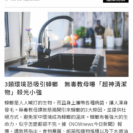
牆邊不要堆放雜物或植物盆栽。另外，很多人喜歡網購，紙
出，德國蟑螂適應能力強，躲藏快，人類其實不容易控制
箱堆在屋內幾天甚至幾周，就可能滋生蟑螂。「紙箱是蟑螂
牠，但用對方法仍然可以消滅牠們。「其實就是要找到方
的五星級飯店，陰暗、保溫、容易藏卵。」黃紹毅說，有些
法！」黃紹毅教授指出，想對抗家中的蟲蟲危機，其實可以
回收紙箱原本就存放過食物，風險更高。建議當天處理掉紙
分成「預防」與「對抗」2部分。想要防止蟑螂螞蟻入侵，
箱，不要放過夜，收到包裹後可在戶外拆箱，再拿入室內，
就要保持家裡環境清潔乾淨，「廚房不要有太多食物殘渣，
避免挾帶蟑螂進屋。如果家中小強非常多，余夏推薦水煙式
不要讓蟑螂有生存的機會，讓蟑螂和螞蟻有食物可以吃。」
殺蟲劑最有效。「人、寵物都不要在現場，大約3小時後返
如果要消滅牠們，那麼其實市售的滅蟑、
殺蟑
、滅螞和殺蟲
家將門窗打開通風。」余夏說，水煙式殺蟲劑裡的化學物質
劑等，都是經過實驗室驗證，確認它是效且符合安全性，才
主要是除蟲菊素，它有神經軸突興奮毒素，對蟑螂來說毒性
能取得許可證。當發現家中有蟑螂螞蟻了，黃教授比起常見
很強，但對哺乳類如人，其實毒性很低，幾乎不會有危險。
的噴霧式殺蟲劑，更建議使用凝膠餌劑，「因為一隻吃了之
黃紹毅認為餌劑最有效。「凝膠餌劑能讓蟑螂吃了帶回巢
後，牠帶回去窩裡，其牠同伴也會吃到，整窩大概就不見
穴，連帶滅族，是目前最有效又不污染環境的方法。建議使
了。大概連續用個幾個禮拜，家裡就不會有蟑螂。螞蟻也
3類環境恐吸引蟑螂 無毒教母曝「超神清潔
用含昆蟲生長調節劑（IGR）的餌劑產品，不僅殺成蟲，還
是，滴一滴下去，螞蟻就全部過來了，然後就帶回窩裡，非
物」殺光小強
能阻止牠們繁殖。」
常有效。」不過黃教授也強調，比起講求如何滅蟲，家裡維
持乾淨整潔仍是首要條件。比如廚房、浴室的排水口，夜間
蟑螂是人人喊打的生物，而且身上攜帶各種病菌，讓人渾身
不用時記得加蓋，避免蟑螂從管道爬進來；門窗關上避免留
發毛。無毒教母譚敦慈揭開引來蟑螂的3大原因，並提供杜
縫隙，廚房避免潮濕和或有食物殘渣留存太久。當真的發現
絕方式，避免家中環境成為蟑螂的溫床。蟑螂有著強大的生
蟑螂和螞蟻，在用上述除蟲方法因應，這樣家裡就不會有這
命力，似乎怎麼都殺不完。據《NOWnews今日新聞》報
些「害蟲」了。黃紹毅教授笑笑表示，想做到這些「其實真
導，譚敦慈指出，食物暴露、紙箱和雜物堆積以及下水道油