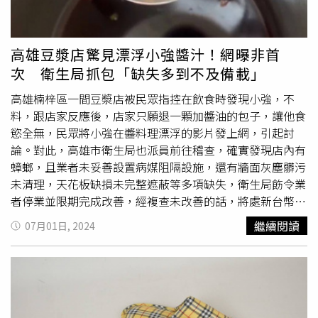
高雄豆漿店驚見漂浮小強醬汁！網曝非首
次 衛生局抓包「缺失多到不及備載」
高雄楠梓區一間豆漿店被民眾指控在飲食時發現小強，不
料，跟店家反應後，店家只願退一顆加醬油的包子，讓他食
慾全無，民眾將小強在醬料理漂浮的影片發上網，引起討
論。對此，高雄市衛生局也派員前往稽查，確實發現店內有
蟑螂，且業者未妥善設置病媒阻隔設施，還有牆面灰塵髒污
未清理，天花板缺損未完整遮蔽等多項缺失，衛生局飭令業
者停業並限期完成改善，經複查未改善的話，將處新台幣6
萬元以上罰鍰。攪一攪醬鍋，半截食指大蟑螂活跳跳，手腳
繼續閱讀
07月01日, 2024
緊抓湯匙邊緣，用餐民眾嚇傻。（圖／翻攝自臉書爆料公
社）從影片畫面可見，消費者準備淋醬油時，發現桶鍋內有
東西在動，將湯匙敲桶子進一步確認，沒想到居然是活跳跳
的「半截食指大蟑螂」，這位民眾原以為自己眼花，仔細一
瞧，發現蟑螂跟其他配料蒜頭、青蔥因長期浸泡醬油內，顏