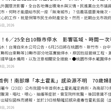
塵土或水滴。疾管署提到，如果是糖尿病、肺病、肝病、腎病、
」防疫三步驟，遠離傳染病。
、興西路、鳳仁路及鳳楠路；大社區經建路；楠梓區建楠路、朝
風外圍環流影響，全台各地傳出積淹水與災情。民進黨台北市議員
發燒、咳嗽等症狀應儘速就醫，並告知醫師是否有汙水、汙泥接
多條道路。此次停水將配合計量管網委外建置及漏水調查作業。【
城市，何時才能還給市民一座「無淹城市」？信義區還要淹幾次
如遭
污水
侵入，應確實清洗、消毒後再蓄水，並將水徹底煮沸後
午9時至10時停水1小時，配合道路拓寬辦理管線改移工程。自
核心的工作，就是保障市民生命財產安全。然而，近期台北市政
用市售含氯漂白水稀釋100倍擦拭；廚具及餐具應煮沸消毒，或
水機電源，以避免設備受損或影響供水品質。各地停水時間及範
萬安市長大力推動「無菸城市」政策，甚至規劃明年編列至少1億
水沖洗乾淨後再使用。注意依照「濕、搓、沖、捧、擦」的步驟正
網停水公告查詢系統公布內容為準。
5日, 2026
調派人力支援稽查，連健康服務中心、捷運局、停管處等單位都
革熱本土病例，加上近日高溫持續，且雨後環境有利病媒蚊孳生
疑市府是否錯置施政優先順序。許淑華續指，相較之下，攸關市
、刷」，仔細巡視戶內外是否有積水容器，將積水倒掉並將不必
！6／25全台10縣市停水 影響區域、時間一次
相對應的決心與成效。上週超大豪雨襲擊台北市，不只是信義區
協助清運，必須留下的容器也要仔細刷洗去除蟲卵後，妥善收拾
儲水！台灣自來水公司公告，6月25日將在桃園市、新竹市、台
積淹水情形，內湖部分地區甚至出現半台汽車泡在水中的畫面。
瀉、噁心嘔吐、後眼窩痛、肌肉關節痛、出疹等登革熱疑似症狀
東縣和台東縣等10縣市部分地區實施停水，原因包括管線工程、
周邊更再次出現大量蟑螂四處竄逃，甚至在積水中載浮載沉的駭
通報。
應提早儲水備用，以及注意相關安全措施。●桃園市停水範圍停水
壓力。許淑華表示，去年超大豪雨造成信義區吳興地區、福德地
30分至17時30分，共7小時停水區域：龜山區文藝街、文青二
水情形。這已非單一事件，而是長期存在卻未被有效解決的系統
4日, 2026
時間：6月25日上午08時至18時，共10小時停水區域：北區崧嶺
，多年前就已被提出警訊，地方民代也曾要求市府評估擋水牆等
管連接事宜停水時間：6月25日上午10時30分至17時30分，
擔憂的是，蔣萬安市府至今看不出完整且具體的治水藍圖。面對
首例！南部爆「本土霍亂」感染源不明 70歲婦
段；西區博館三街、博館路、大弘六街、大弘四街、大有三街、
標，沒有系統性建置擋水牆等防洪設施，也未積極評估滯洪池等
制署今（23日）公布我國今年首例本土霍亂確定病例，為南部70
灣大道二段、華美西街一段、華美西街二段、西屯路一段、西屯
市長時，曾投入155億元預算推動「海綿城市」建設，目標就是
現腹瀉、嘔吐、噁心、抽搐等症狀，曾至院所就醫，後因意識不
有三街、大有二街、大有五街、太原路一段、忠義街、華美西街二
撲滿、綠屋頂、
污水
再利用等。然而當豪雨一次次來襲，同樣地
出疑似菌株而通報，並於19日檢驗確認感染產毒性霍亂弧菌（血清型
工程停水時間：6月25日上午08時30分至17時30分，共9小
進行全面檢討？許淑華說，今年北市府預計編列25億投入治水工
狀改善，已出院返家休養。接觸者6人皆無疑似症狀，衛生單位已
三民路二段、三民路二段183巷、光復路82巷、公園路41巷
而蔣萬安市長上任至今，每年還是淹水！新的治水戰略與具體改
3日, 2026