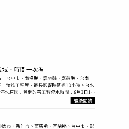
區域、時間一次看
市、台中市、南投縣、雲林縣、嘉義縣、台南
程、汰換工程等，最長影響時間達10小時。台水
停水原因：管網改善工程停水時間：8月3日11
50巷2至8號。2.停水原因：管網改善工程停水時
繼續閱讀
路410巷、信義區基隆路1段172巷。●新北市
4小時停水區域：中和區立德街19號至23號單
停水區域：新店區安和路3段2號至44號。3.停
、桃園市、新竹市、苗栗縣、宜蘭縣、台中市、彰
：三重區重陽路1段20巷及26巷。●桃園市停